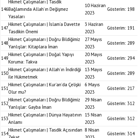
Hikmet Çalışmaları | Tasdik
10 Haziran
146
Bağlamında Allah’ın Değişmez
Gösterim:
198
2023
Yasaları
Hikmet Çalışmaları | İslam’a Davette
3 Haziran
147
Gösterim:
191
Tasdikin Önemi
2023
Hikmet Çalışmaları | Doğru Bildiğimiz
27 Mayıs
148
Gösterim:
289
Yanlışlar: Kitaplara İman
2023
Hikmet Çalışmaları | Doğal Yapıyı
20 Mayıs
149
Gösterim:
294
Koruma: Takva
2023
Hikmet Çalışmaları | Allah’ın İndirdiği
13 Mayıs
150
Gösterim:
289
ile Hükmetmek
2023
Hikmet Çalışmaları | Kur’an’da Çelişki
6 Mayıs
151
Gösterim:
217
Olur mu?
2023
Hikmet Çalışmaları | Doğru Bildiğimiz
29 Nisan
152
Gösterim:
312
Yanlışlar: Gayba İman
2023
Hikmet Çalışmaları | Dünya Hayatının
15 Nisan
153
Gösterim:
312
Anlamı
2023
Hikmet Çalışmaları | Tasdik Açısından
8 Nisan
154
Gösterim:
314
Zekat
2023