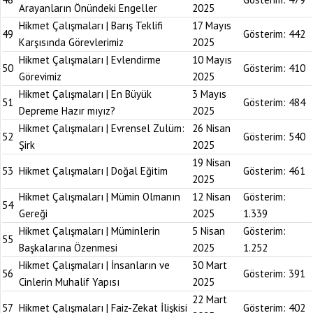
Arayanların Önündeki Engeller
2025
Hikmet Çalışmaları | Barış Teklifi
17 Mayıs
49
Gösterim:
442
Karşısında Görevlerimiz
2025
Hikmet Çalışmaları | Evlendirme
10 Mayıs
50
Gösterim:
410
Görevimiz
2025
Hikmet Çalışmaları | En Büyük
3 Mayıs
51
Gösterim:
484
Depreme Hazır mıyız?
2025
Hikmet Çalışmaları | Evrensel Zulüm:
26 Nisan
52
Gösterim:
540
Şirk
2025
19 Nisan
53
Hikmet Çalışmaları | Doğal Eğitim
Gösterim:
461
2025
Hikmet Çalışmaları | Mümin Olmanın
12 Nisan
Gösterim:
54
Gereği
2025
1.339
Hikmet Çalışmaları | Müminlerin
5 Nisan
Gösterim:
55
Başkalarına Özenmesi
2025
1.252
Hikmet Çalışmaları | İnsanların ve
30 Mart
56
Gösterim:
391
Cinlerin Muhalif Yapısı
2025
22 Mart
57
Hikmet Çalışmaları | Faiz-Zekat İlişkisi
Gösterim:
402