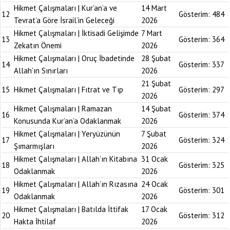
Hikmet Çalışmaları | Kur’an’a ve
14 Mart
12
Gösterim:
484
Tevrat’a Göre İsrail’in Geleceği
2026
Hikmet Çalışmaları | İktisadi Gelişimde
7 Mart
13
Gösterim:
364
Zekatın Önemi
2026
Hikmet Çalışmaları | Oruç İbadetinde
28 Şubat
14
Gösterim:
337
Allah’ın Sınırları
2026
21 Şubat
15
Hikmet Çalışmaları | Fıtrat ve Tıp
Gösterim:
297
2026
Hikmet Çalışmaları | Ramazan
14 Şubat
16
Gösterim:
374
Konusunda Kur’an’a Odaklanmak
2026
Hikmet Çalışmaları | Yeryüzünün
7 Şubat
17
Gösterim:
324
Şımarmışları
2026
Hikmet Çalışmaları | Allah’ın Kitabına
31 Ocak
18
Gösterim:
325
Odaklanmak
2026
Hikmet Çalışmaları | Allah’ın Rızasına
24 Ocak
19
Gösterim:
301
Odaklanmak
2026
Hikmet Çalışmaları | Batılda İttifak
17 Ocak
20
Gösterim:
312
Hakta İhtilaf
2026