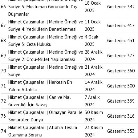
18 Ocak
66
Suriye 5: Müslüman Görünümlü Dış
Gösterim:
342
2025
Düşmanlar
Hikmet Çalışmaları | Medine Örneği ve
11 Ocak
67
Gösterim:
417
Suriye 4: Yetkililerin Denetlenmesi
2025
Hikmet Çalışmaları | Medine Örneği ve
4 Ocak
68
Gösterim:
431
Suriye 3: Ceza Hukuku
2025
Hikmet Çalışmaları | Medine Örneği ve
28 Aralık
69
Gösterim:
377
Suriye 2: Ordu-Millet Yapılanması
2024
Hikmet Çalışmaları | Medine Örneği ve
21 Aralık
70
Gösterim:
360
Suriye
2024
Hikmet Çalışmaları | Herkesin En
14 Aralık
71
Gösterim:
500
Yakını Allah’tır
2024
Hikmet Çalışmaları | Can ve Mal
7 Aralık
72
Gösterim:
339
Güvenliği İçin Savaş
2024
Hikmet Çalışmaları | Olmayan Para ile
30 Kasım
73
Gösterim:
316
Sömürülen Dünya
2024
Hikmet Çalışmaları | Allah’a Teslim
23 Kasım
74
Gösterim:
353
Olamama Sorunu
2024