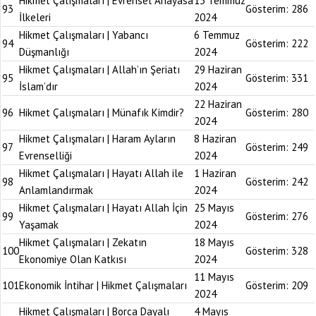
Hikmet Çalışmaları | Evrensel Anayasa
13 Temmuz
93
Gösterim:
286
İlkeleri
2024
Hikmet Çalışmaları | Yabancı
6 Temmuz
94
Gösterim:
222
Düşmanlığı
2024
Hikmet Çalışmaları | Allah’ın Şeriatı
29 Haziran
95
Gösterim:
331
İslam’dır
2024
22 Haziran
96
Hikmet Çalışmaları | Münafık Kimdir?
Gösterim:
280
2024
Hikmet Çalışmaları | Haram Ayların
8 Haziran
97
Gösterim:
249
Evrenselliği
2024
Hikmet Çalışmaları | Hayatı Allah ile
1 Haziran
98
Gösterim:
242
Anlamlandırmak
2024
Hikmet Çalışmaları | Hayatı Allah İçin
25 Mayıs
99
Gösterim:
276
Yaşamak
2024
Hikmet Çalışmaları | Zekatın
18 Mayıs
100
Gösterim:
328
Ekonomiye Olan Katkısı
2024
11 Mayıs
101
Ekonomik İntihar | Hikmet Çalışmaları
Gösterim:
209
2024
Hikmet Çalışmaları | Borca Dayalı
4 Mayıs