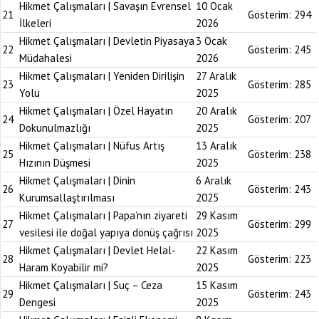
Hikmet Çalışmaları | Savaşın Evrensel
10 Ocak
21
Gösterim:
294
İlkeleri
2026
Hikmet Çalışmaları | Devletin Piyasaya
3 Ocak
22
Gösterim:
245
Müdahalesi
2026
Hikmet Çalışmaları | Yeniden Dirilişin
27 Aralık
23
Gösterim:
285
Yolu
2025
Hikmet Çalışmaları | Özel Hayatın
20 Aralık
24
Gösterim:
207
Dokunulmazlığı
2025
Hikmet Çalışmaları | Nüfus Artış
13 Aralık
25
Gösterim:
238
Hızının Düşmesi
2025
Hikmet Çalışmaları | Dinin
6 Aralık
26
Gösterim:
243
Kurumsallaştırılması
2025
Hikmet Çalışmaları | Papa’nın ziyareti
29 Kasım
27
Gösterim:
299
vesilesi ile doğal yapıya dönüş çağrısı
2025
Hikmet Çalışmaları | Devlet Helal-
22 Kasım
28
Gösterim:
223
Haram Koyabilir mi?
2025
Hikmet Çalışmaları | Suç – Ceza
15 Kasım
29
Gösterim:
243
Dengesi
2025