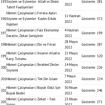
195
Söylem ve Eylemler: Allah’ın Dinini
Gösterim:
281
2022
Tahrif Faaliyetleri
Hikmet Çalışmaları | Fıtrata Aykırı
11 Haziran
196
Söylem ve Eylemler: Kadın-Erkek
Gösterim:
372
2022
İlişkileri
Hikmet Çalışmaları | Faiz Ekonomiyi
4 Haziran
197
Gösterim:
199
Daraltır, Zekat Genişletir
2022
28 Mayıs
198
Hikmet Çalışmaları | Din ve Fıtrat
Gösterim:
287
2022
Hikmet Çalışmaları | İnsanın Allah’a
21 Mayıs
199
Gösterim:
320
Karşı Tutumu
2022
Hikmet Çalışmaları | İbrahimî Dinler
14 Mayıs
200
Gösterim:
226
Söylemi
2022
7 Mayıs
201
Hikmet Çalışmaları | Tek Din İslam
Gösterim:
224
2022
Hikmet Çalışmaları | Büyük Ödül İçin
30 Nisan
202
Gösterim:
246
Büyük Bedel
2022
Hikmet Çalışmaları | Zekat – Faiz
23 Nisan
203
Gösterim:
271
İlişkisi
2022