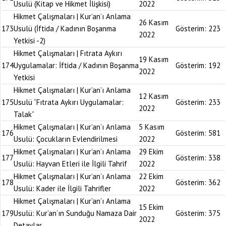
Usulü (Kitap ve Hikmet İlişkisi)
2022
Hikmet Çalışmaları | Kur’an’ı Anlama
26 Kasım
173
Usulü (İftida / Kadının Boşanma
Gösterim:
223
2022
Yetkisi -2)
Hikmet Çalışmaları | Fıtrata Aykırı
19 Kasım
174
Uygulamalar: İftida / Kadının Boşanma
Gösterim:
192
2022
Yetkisi
Hikmet Çalışmaları | Kur’an’ı Anlama
12 Kasım
175
Usulü “Fıtrata Aykırı Uygulamalar:
Gösterim:
233
2022
Talak”
Hikmet Çalışmaları | Kur’an’ı Anlama
5 Kasım
176
Gösterim:
581
Usulü: Çocukların Evlendirilmesi
2022
Hikmet Çalışmaları | Kur’an’ı Anlama
29 Ekim
177
Gösterim:
338
Usulü: Hayvan Etleri ile İlgili Tahrif
2022
Hikmet Çalışmaları | Kur’an’ı Anlama
22 Ekim
178
Gösterim:
362
Usulü: Kader ile İlgili Tahrifler
2022
Hikmet Çalışmaları | Kur’an’ı Anlama
15 Ekim
179
Usulü: Kur’an’ın Sunduğu Namaza Dair
Gösterim:
375
2022
Detaylar