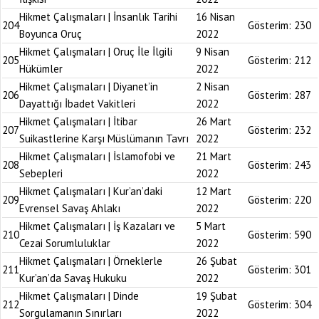
Hikmet Çalışmaları | İnsanlık Tarihi
16 Nisan
204
Gösterim:
230
Boyunca Oruç
2022
Hikmet Çalışmaları | Oruç İle İlgili
9 Nisan
205
Gösterim:
212
Hükümler
2022
Hikmet Çalışmaları | Diyanet’in
2 Nisan
206
Gösterim:
287
Dayattığı İbadet Vakitleri
2022
Hikmet Çalışmaları | İtibar
26 Mart
207
Gösterim:
232
Suikastlerine Karşı Müslümanın Tavrı
2022
Hikmet Çalışmaları | İslamofobi ve
21 Mart
208
Gösterim:
243
Sebepleri
2022
Hikmet Çalışmaları | Kur’an’daki
12 Mart
209
Gösterim:
220
Evrensel Savaş Ahlakı
2022
Hikmet Çalışmaları | İş Kazaları ve
5 Mart
210
Gösterim:
590
Cezai Sorumluluklar
2022
Hikmet Çalışmaları | Örneklerle
26 Şubat
211
Gösterim:
301
Kur’an’da Savaş Hukuku
2022
Hikmet Çalışmaları | Dinde
19 Şubat
212
Gösterim:
304
Sorgulamanın Sınırları
2022