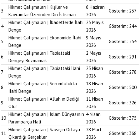
Hikmet Çalışmaları | Kişiler ve
6 Haziran
3
Gösterim:
237
Kavramlar Üzerinden Din İstismarı
2026
Hikmet Çalışmaları | İbadetlerde İlahi
23 Mayıs
4
Gösterim:
244
Denge
2026
Hikmet Çalışmaları | Ekonomide İlahi
9 Mayıs
5
Gösterim:
254
Denge
2026
Hikmet Çalışmaları | Tabiattaki
2 Mayıs
6
Gösterim:
291
Dengeyi Bozmamak
2026
Hikmet Çalışmaları | Tabiattaki İlahi
25 Nisan
7
Gösterim:
278
Denge
2026
Hikmet Çalışmaları | Sorumlulukta
18 Nisan
8
Gösterim:
500
İlahi Denge
2026
Hikmet Çalışmaları | Allah’ın Dediği
11 Nisan
9
Gösterim:
326
Olur
2026
Hikmet Çalışmaları | İslam Dünyasının
4 Nisan
10
Gösterim:
375
Paramparça Hali
2026
Hikmet Çalışmaları | Savaşın Ortaya
28 Mart
11
Gösterim:
368
Çıkardığı Gerçekler
2026