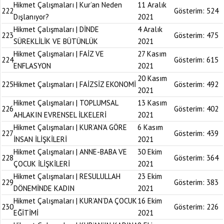
Hikmet Çalışmaları | Kur’an Neden
11 Aralık
222
Gösterim:
524
Dışlanıyor?
2021
Hikmet Çalışmaları | DİNDE
4 Aralık
223
Gösterim:
475
SÜREKLİLİK VE BÜTÜNLÜK
2021
Hikmet Çalışmaları | FAİZ VE
27 Kasım
224
Gösterim:
615
ENFLASYON
2021
20 Kasım
225
Hikmet Çalışmaları | FAİZSİZ EKONOMİ
Gösterim:
492
2021
Hikmet Çalışmaları | TOPLUMSAL
13 Kasım
226
Gösterim:
402
AHLAKIN EVRENSEL İLKELERİ
2021
Hikmet Çalışmaları | KUR’AN’A GÖRE
6 Kasım
227
Gösterim:
439
İNSAN İLİŞKİLERİ
2021
Hikmet Çalışmaları | ANNE-BABA VE
30 Ekim
228
Gösterim:
364
ÇOCUK İLİŞKİLERİ
2021
Hikmet Çalışmaları | RESULULLAH
23 Ekim
229
Gösterim:
383
DÖNEMİNDE KADIN
2021
Hikmet Çalışmaları | KUR’AN’DA ÇOCUK
16 Ekim
230
Gösterim:
226
EĞİTİMİ
2021