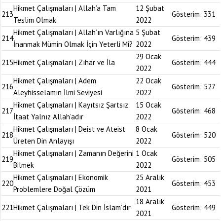
Hikmet Çalışmaları | Allah’a Tam
12 Şubat
213
Gösterim:
331
Teslim Olmak
2022
Hikmet Çalışmaları | Allah’ın Varlığına
5 Şubat
214
Gösterim:
439
İnanmak Mümin Olmak İçin Yeterli Mi?
2022
29 Ocak
215
Hikmet Çalışmaları | Zıhar ve İla
Gösterim:
444
2022
Hikmet Çalışmaları | Adem
22 Ocak
216
Gösterim:
527
Aleyhisselamın İlmi Seviyesi
2022
Hikmet Çalışmaları | Kayıtsız Şartsız
15 Ocak
217
Gösterim:
468
İtaat Yalnız Allah’adır
2022
Hikmet Çalışmaları | Deist ve Ateist
8 Ocak
218
Gösterim:
520
Üreten Din Anlayışı
2022
Hikmet Çalışmaları | Zamanın Değerini
1 Ocak
219
Gösterim:
505
Bilmek
2022
Hikmet Çalışmaları | Ekonomik
25 Aralık
220
Gösterim:
453
Problemlere Doğal Çözüm
2021
18 Aralık
221
Hikmet Çalışmaları | Tek Din İslam’dır
Gösterim:
449
2021