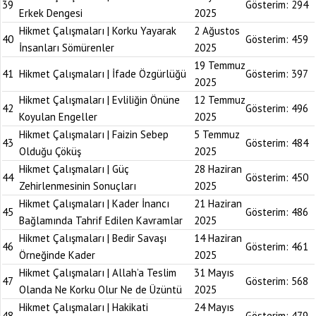
39
Gösterim:
294
Erkek Dengesi
2025
Hikmet Çalışmaları | Korku Yayarak
2 Ağustos
40
Gösterim:
459
İnsanları Sömürenler
2025
19 Temmuz
41
Hikmet Çalışmaları | İfade Özgürlüğü
Gösterim:
397
2025
Hikmet Çalışmaları | Evliliğin Önüne
12 Temmuz
42
Gösterim:
496
Koyulan Engeller
2025
Hikmet Çalışmaları | Faizin Sebep
5 Temmuz
43
Gösterim:
484
Olduğu Çöküş
2025
Hikmet Çalışmaları | Güç
28 Haziran
44
Gösterim:
450
Zehirlenmesinin Sonuçları
2025
Hikmet Çalışmaları | Kader İnancı
21 Haziran
45
Gösterim:
486
Bağlamında Tahrif Edilen Kavramlar
2025
Hikmet Çalışmaları | Bedir Savaşı
14 Haziran
46
Gösterim:
461
Örneğinde Kader
2025
Hikmet Çalışmaları | Allah’a Teslim
31 Mayıs
47
Gösterim:
568
Olanda Ne Korku Olur Ne de Üzüntü
2025
Hikmet Çalışmaları | Hakikati
24 Mayıs
48
Gösterim:
479