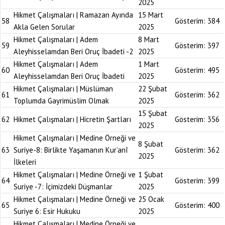
2025
Hikmet Çalışmaları | Ramazan Ayında
15 Mart
58
Gösterim:
384
Akla Gelen Sorular
2025
Hikmet Çalışmaları | Adem
8 Mart
59
Gösterim:
397
Aleyhisselamdan Beri Oruç İbadeti -2
2025
Hikmet Çalışmaları | Adem
1 Mart
60
Gösterim:
495
Aleyhisselamdan Beri Oruç İbadeti
2025
Hikmet Çalışmaları | Müslüman
22 Şubat
61
Gösterim:
362
Toplumda Gayrimüslim Olmak
2025
15 Şubat
62
Hikmet Çalışmaları | Hicretin Şartları
Gösterim:
356
2025
Hikmet Çalışmaları | Medine Örneği ve
8 Şubat
63
Suriye-8: Birlikte Yaşamanın Kur’anî
Gösterim:
362
2025
İlkeleri
Hikmet Çalışmaları | Medine Örneği ve
1 Şubat
64
Gösterim:
399
Suriye -7: İçimizdeki Düşmanlar
2025
Hikmet Çalışmaları | Medine Örneği ve
25 Ocak
65
Gösterim:
400
Suriye 6: Esir Hukuku
2025
Hikmet Çalışmaları | Medine Örneği ve