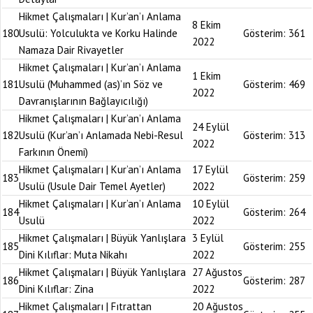
Hikmet Çalışmaları | Kur’an’ı Anlama
8 Ekim
180
Usulü: Yolculukta ve Korku Halinde
Gösterim:
361
2022
Namaza Dair Rivayetler
Hikmet Çalışmaları | Kur’an’ı Anlama
1 Ekim
181
Usulü (Muhammed (as)’ın Söz ve
Gösterim:
469
2022
Davranışlarının Bağlayıcılığı)
Hikmet Çalışmaları | Kur’an’ı Anlama
24 Eylül
182
Usulü (Kur’an’ı Anlamada Nebi-Resul
Gösterim:
313
2022
Farkının Önemi)
Hikmet Çalışmaları | Kur’an’ı Anlama
17 Eylül
183
Gösterim:
259
Usulü (Usule Dair Temel Ayetler)
2022
Hikmet Çalışmaları | Kur’an’ı Anlama
10 Eylül
184
Gösterim:
264
Usulü
2022
Hikmet Çalışmaları | Büyük Yanlışlara
3 Eylül
185
Gösterim:
255
Dini Kılıflar: Muta Nikahı
2022
Hikmet Çalışmaları | Büyük Yanlışlara
27 Ağustos
186
Gösterim:
287
Dini Kılıflar: Zina
2022
Hikmet Çalışmaları | Fıtrattan
20 Ağustos