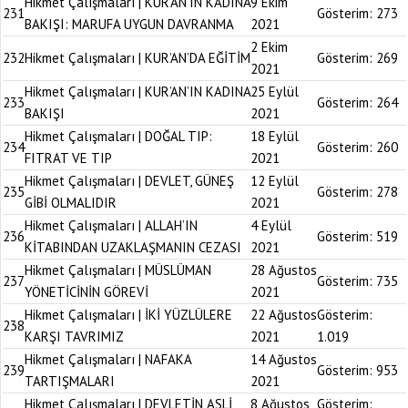
Hikmet Çalışmaları | KUR’AN’IN KADINA
9 Ekim
231
Gösterim:
273
BAKIŞI: MARUFA UYGUN DAVRANMA
2021
2 Ekim
232
Hikmet Çalışmaları | KUR’AN’DA EĞİTİM
Gösterim:
269
2021
Hikmet Çalışmaları | KUR’AN’IN KADINA
25 Eylül
233
Gösterim:
264
BAKIŞI
2021
Hikmet Çalışmaları | DOĞAL TIP:
18 Eylül
234
Gösterim:
260
FITRAT VE TIP
2021
Hikmet Çalışmaları | DEVLET, GÜNEŞ
12 Eylül
235
Gösterim:
278
GİBİ OLMALIDIR
2021
Hikmet Çalışmaları | ALLAH’IN
4 Eylül
236
Gösterim:
519
KİTABINDAN UZAKLAŞMANIN CEZASI
2021
Hikmet Çalışmaları | MÜSLÜMAN
28 Ağustos
237
Gösterim:
735
YÖNETİCİNİN GÖREVİ
2021
Hikmet Çalışmaları | İKİ YÜZLÜLERE
22 Ağustos
Gösterim:
238
KARŞI TAVRIMIZ
2021
1.019
Hikmet Çalışmaları | NAFAKA
14 Ağustos
239
Gösterim:
953
TARTIŞMALARI
2021
Hikmet Çalışmaları | DEVLETİN ASLİ
8 Ağustos
Gösterim: