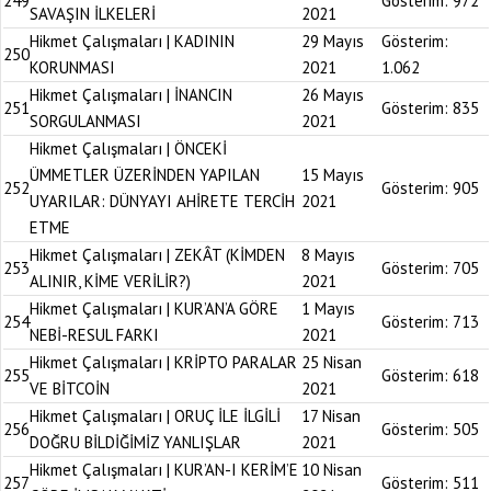
249
Gösterim:
972
SAVAŞIN İLKELERİ
2021
Hikmet Çalışmaları | KADININ
29 Mayıs
Gösterim:
250
KORUNMASI
2021
1.062
Hikmet Çalışmaları | İNANCIN
26 Mayıs
251
Gösterim:
835
SORGULANMASI
2021
Hikmet Çalışmaları | ÖNCEKİ
ÜMMETLER ÜZERİNDEN YAPILAN
15 Mayıs
252
Gösterim:
905
UYARILAR: DÜNYAYI AHİRETE TERCİH
2021
ETME
Hikmet Çalışmaları | ZEKÂT (KİMDEN
8 Mayıs
253
Gösterim:
705
ALINIR, KİME VERİLİR?)
2021
Hikmet Çalışmaları | KUR’AN’A GÖRE
1 Mayıs
254
Gösterim:
713
NEBİ-RESUL FARKI
2021
Hikmet Çalışmaları | KRİPTO PARALAR
25 Nisan
255
Gösterim:
618
VE BİTCOİN
2021
Hikmet Çalışmaları | ORUÇ İLE İLGİLİ
17 Nisan
256
Gösterim:
505
DOĞRU BİLDİĞİMİZ YANLIŞLAR
2021
Hikmet Çalışmaları | KUR’AN-I KERİM’E
10 Nisan
257
Gösterim:
511