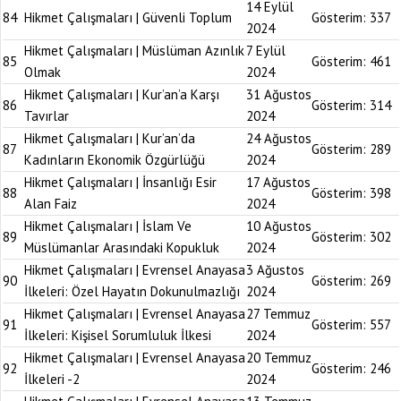
14 Eylül
84
Hikmet Çalışmaları | Güvenli Toplum
Gösterim:
337
2024
Hikmet Çalışmaları | Müslüman Azınlık
7 Eylül
85
Gösterim:
461
Olmak
2024
Hikmet Çalışmaları | Kur’an’a Karşı
31 Ağustos
86
Gösterim:
314
Tavırlar
2024
Hikmet Çalışmaları | Kur’an’da
24 Ağustos
87
Gösterim:
289
Kadınların Ekonomik Özgürlüğü
2024
Hikmet Çalışmaları | İnsanlığı Esir
17 Ağustos
88
Gösterim:
398
Alan Faiz
2024
Hikmet Çalışmaları | İslam Ve
10 Ağustos
89
Gösterim:
302
Müslümanlar Arasındaki Kopukluk
2024
Hikmet Çalışmaları | Evrensel Anayasa
3 Ağustos
90
Gösterim:
269
İlkeleri: Özel Hayatın Dokunulmazlığı
2024
Hikmet Çalışmaları | Evrensel Anayasa
27 Temmuz
91
Gösterim:
557
İlkeleri: Kişisel Sorumluluk İlkesi
2024
Hikmet Çalışmaları | Evrensel Anayasa
20 Temmuz
92
Gösterim:
246
İlkeleri -2
2024