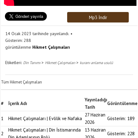
Mp3 İndir
14 Ocak 2023 tarihinde yayınlandı.
Gösterim:
288
görüntülenme
Hikmet Çalışmaları
Etiketleri:
>
>
Din Tanımı
Hikmet Çalışmaları
kuranı anlama usulü
Tüm Hikmet Çalışmaları
Yayınladığı
#
İçerik Adı
Görüntülenme
Tarih
27 Haziran
1
Hikmet Çalışmaları | Evlilik ve Nafaka
Gösterim:
189
2026
Hikmet Çalışmaları | Din İstismarında
13 Haziran
2
Gösterim:
228
Din Adamlarının Rolü
2026