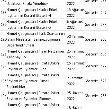
187
Gösterim:
255
Uzaklaşıp Batıla Yönelmek
2022
Hikmet Çalışmaları | Kadın-Erkek
13 Ağustos
188
Gösterim:
249
İlişkilerinin Kur’anî İlkeleri -4
2022
Hikmet Çalışmaları | Kadın-Erkek
6 Ağustos
189
Gösterim:
277
İlişkilerinin Kur’anî İlkeleri -3
2022
Hikmet Çalışmaları | Türk Ocaklarının
30 Temmuz
190
İslam Meseleleri Sempozyumunun
Gösterim:
200
2022
Değerlendirilmesi
Hikmet Çalışmaları | İnsan Ne Zaman
23 Temmuz
191
Gösterim:
353
Kafir Sayılır?
2022
Hikmet Çalışmaları | Fıtrata Aykırı
16 Temmuz
192
Gösterim:
322
Söylem ve Eylemler: Gıda
2022
Hikmet Çalışmaları | Fıtrata Aykırı
2 Temmuz
193
Söylem ve Eylemler: Cinsel
Gösterim:
325
2022
Sapkınlıklar
Hikmet Çalışmaları | Fıtrata Aykırı
25 Haziran
194
Gösterim:
256
Söylem ve Eylemler: Ekonomi
2022
Hikmet Çalışmaları | Fıtrata Aykırı
18 Haziran