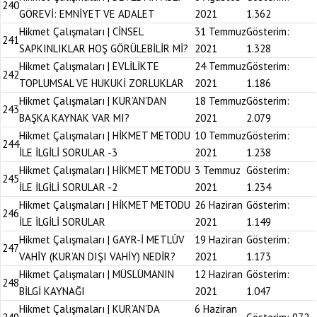
240
GÖREVİ: EMNİYET VE ADALET
2021
1.362
Hikmet Çalışmaları | CİNSEL
31 Temmuz
Gösterim:
241
SAPKINLIKLAR HOŞ GÖRÜLEBİLİR Mİ?
2021
1.328
Hikmet Çalışmaları | EVLİLİKTE
24 Temmuz
Gösterim:
242
TOPLUMSAL VE HUKUKİ ZORLUKLAR
2021
1.186
Hikmet Çalışmaları | KUR’AN’DAN
18 Temmuz
Gösterim:
243
BAŞKA KAYNAK VAR MI?
2021
2.079
Hikmet Çalışmaları | HİKMET METODU
10 Temmuz
Gösterim:
244
İLE İLGİLİ SORULAR -3
2021
1.238
Hikmet Çalışmaları | HİKMET METODU
3 Temmuz
Gösterim:
245
İLE İLGİLİ SORULAR -2
2021
1.234
Hikmet Çalışmaları | HİKMET METODU
26 Haziran
Gösterim:
246
İLE İLGİLİ SORULAR
2021
1.149
Hikmet Çalışmaları | GAYR-İ METLÜV
19 Haziran
Gösterim:
247
VAHİY (KUR’AN DIŞI VAHİY) NEDİR?
2021
1.173
Hikmet Çalışmaları | MÜSLÜMANIN
12 Haziran
Gösterim:
248
BİLGİ KAYNAĞI
2021
1.047
Hikmet Çalışmaları | KUR’AN’DA
6 Haziran