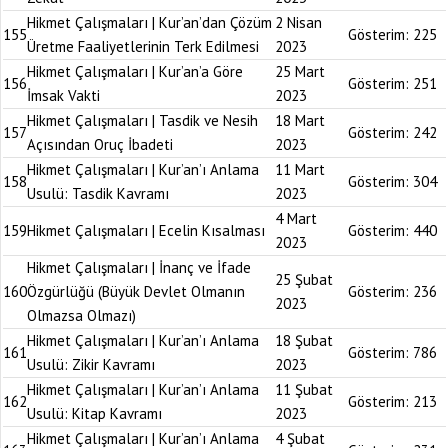
Hikmet Çalışmaları | Kur’an’dan Çözüm
2 Nisan
155
Gösterim:
225
Üretme Faaliyetlerinin Terk Edilmesi
2023
Hikmet Çalışmaları | Kur’an’a Göre
25 Mart
156
Gösterim:
251
İmsak Vakti
2023
Hikmet Çalışmaları | Tasdik ve Nesih
18 Mart
157
Gösterim:
242
Açısından Oruç İbadeti
2023
Hikmet Çalışmaları | Kur’an’ı Anlama
11 Mart
158
Gösterim:
304
Usulü: Tasdik Kavramı
2023
4 Mart
159
Hikmet Çalışmaları | Ecelin Kısalması
Gösterim:
440
2023
Hikmet Çalışmaları | İnanç ve İfade
25 Şubat
160
Özgürlüğü (Büyük Devlet Olmanın
Gösterim:
236
2023
Olmazsa Olmazı)
Hikmet Çalışmaları | Kur’an’ı Anlama
18 Şubat
161
Gösterim:
786
Usulü: Zikir Kavramı
2023
Hikmet Çalışmaları | Kur’an’ı Anlama
11 Şubat
162
Gösterim:
213
Usulü: Kitap Kavramı
2023
Hikmet Çalışmaları | Kur’an’ı Anlama
4 Şubat