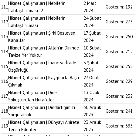
Hikmet Çalışmaları | Nebilerin
2 Mart
111
Gösterim:
192
İlahlaştırılması -2
2024
Hikmet Çalışmaları | Nebilerin
24 Şubat
112
Gösterim:
273
İlahlaştırılması
2024
Hikmet Çalışmaları | Şirki Besleyen
17 Şubat
113
Gösterim:
250
Kanallar
2024
Hikmet Çalışmaları | Allah’ın Dininde
10 Şubat
114
Gösterim:
212
Tavize Yer Yoktur
2024
Hikmet Çalışmaları | İnanç ve İfade
3 Şubat
115
Gösterim:
255
Özgürlüğü
2024
Hikmet Çalışmaları | Kaygılarla Başa
27 Ocak
116
Gösterim:
229
Çıkmak
2024
Hikmet Çalışmaları | Dine
13 Ocak
117
Gösterim:
232
Sokuşturulan Hurafeler
2024
Hikmet Çalışmaları | Dindarlığımızı
30 Aralık
118
Gösterim:
241
Sorgulamak
2023
Hikmet Çalışmaları | Dünyayı Ahirete
23 Aralık
119
Gösterim:
335
Tercih Edenler
2023