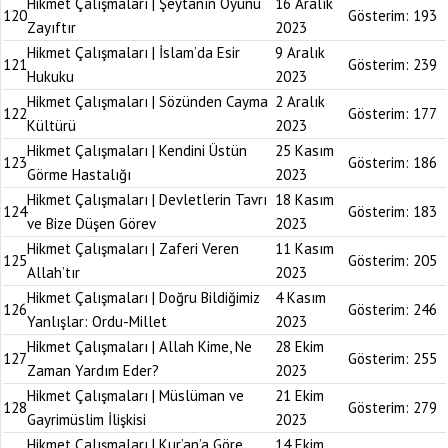
Hikmet Çalışmaları | Şeytanın Oyunu
16 Aralık
120
Gösterim:
193
Zayıftır
2023
Hikmet Çalışmaları | İslam’da Esir
9 Aralık
121
Gösterim:
239
Hukuku
2023
Hikmet Çalışmaları | Sözünden Cayma
2 Aralık
122
Gösterim:
177
Kültürü
2023
Hikmet Çalışmaları | Kendini Üstün
25 Kasım
123
Gösterim:
186
Görme Hastalığı
2023
Hikmet Çalışmaları | Devletlerin Tavrı
18 Kasım
124
Gösterim:
183
ve Bize Düşen Görev
2023
Hikmet Çalışmaları | Zaferi Veren
11 Kasım
125
Gösterim:
205
Allah’tır
2023
Hikmet Çalışmaları | Doğru Bildiğimiz
4 Kasım
126
Gösterim:
246
Yanlışlar: Ordu-Millet
2023
Hikmet Çalışmaları | Allah Kime, Ne
28 Ekim
127
Gösterim:
255
Zaman Yardım Eder?
2023
Hikmet Çalışmaları | Müslüman ve
21 Ekim
128
Gösterim:
279
Gayrimüslim İlişkisi
2023
Hikmet Çalışmaları | Kur’an’a Göre
14 Ekim