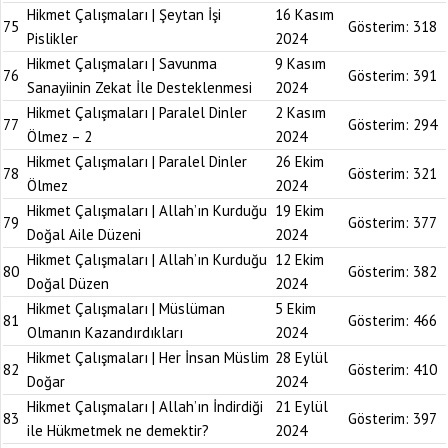
Hikmet Çalışmaları | Şeytan İşi
16 Kasım
75
Gösterim:
318
Pislikler
2024
Hikmet Çalışmaları | Savunma
9 Kasım
76
Gösterim:
391
Sanayiinin Zekat İle Desteklenmesi
2024
Hikmet Çalışmaları | Paralel Dinler
2 Kasım
77
Gösterim:
294
Ölmez – 2
2024
Hikmet Çalışmaları | Paralel Dinler
26 Ekim
78
Gösterim:
321
Ölmez
2024
Hikmet Çalışmaları | Allah’ın Kurduğu
19 Ekim
79
Gösterim:
377
Doğal Aile Düzeni
2024
Hikmet Çalışmaları | Allah’ın Kurduğu
12 Ekim
80
Gösterim:
382
Doğal Düzen
2024
Hikmet Çalışmaları | Müslüman
5 Ekim
81
Gösterim:
466
Olmanın Kazandırdıkları
2024
Hikmet Çalışmaları | Her İnsan Müslim
28 Eylül
82
Gösterim:
410
Doğar
2024
Hikmet Çalışmaları | Allah’ın İndirdiği
21 Eylül
83
Gösterim:
397
ile Hükmetmek ne demektir?
2024