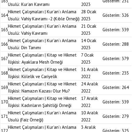
163
Gösterim:
231
Usulü: Kur’an Kavramı
2023
Hikmet Çalışmaları | Kur’an’ı Anlama
28 Ocak
164
Gösterim:
326
Usulü: Vahiy Kavramı -2 (Kıble Örneği)
2023
Hikmet Çalışmaları | Kur’an’ı Anlama
21 Ocak
165
Gösterim:
339
Usulü: Vahiy Kavramı
2023
Hikmet Çalışmaları | Kur’an’ı Anlama
14 Ocak
166
Gösterim:
288
Usulü: Din Tanımı
2023
Hikmet Çalışmaları | Kitap ve Hikmet
7 Ocak
167
Gösterim:
379
İlişkisi: Ayaklara Mesh Örneği
2023
Hikmet Çalışmaları | Kitap ve Hikmet
31 Aralık
168
Gösterim:
235
İlişkisi: Kölelik ve Cariyelik
2022
Hikmet Çalışmaları | Kitap ve Hikmet
24 Aralık
169
Gösterim:
264
İlişkisi: Namazın Kazası Olur Mu?
2022
Hikmet Çalışmaları | Kitap ve Hikmet
17 Aralık
170
Gösterim:
339
İlişkisi: Kadınların Şahitliği Örneği
2022
Hikmet Çalışmaları | Kur’an’ı Anlama
10 Aralık
171
Gösterim:
279
Usulü (Faiz Örneği)
2022
Hikmet Çalışmaları | Kur’an’ı Anlama
3 Aralık
172
Gösterim:
325