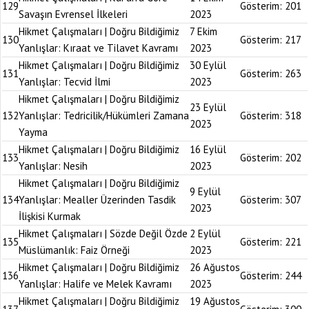
129
Gösterim:
201
Savaşın Evrensel İlkeleri
2023
Hikmet Çalışmaları | Doğru Bildiğimiz
7 Ekim
130
Gösterim:
217
Yanlışlar: Kıraat ve Tilavet Kavramı
2023
Hikmet Çalışmaları | Doğru Bildiğimiz
30 Eylül
131
Gösterim:
263
Yanlışlar: Tecvid İlmi
2023
Hikmet Çalışmaları | Doğru Bildiğimiz
23 Eylül
132
Yanlışlar: Tedricilik/Hükümleri Zamana
Gösterim:
318
2023
Yayma
Hikmet Çalışmaları | Doğru Bildiğimiz
16 Eylül
133
Gösterim:
202
Yanlışlar: Nesih
2023
Hikmet Çalışmaları | Doğru Bildiğimiz
9 Eylül
134
Yanlışlar: Mealler Üzerinden Tasdik
Gösterim:
307
2023
İlişkisi Kurmak
Hikmet Çalışmaları | Sözde Değil Özde
2 Eylül
135
Gösterim:
221
Müslümanlık: Faiz Örneği
2023
Hikmet Çalışmaları | Doğru Bildiğimiz
26 Ağustos
136
Gösterim:
244
Yanlışlar: Halife ve Melek Kavramı
2023
Hikmet Çalışmaları | Doğru Bildiğimiz
19 Ağustos