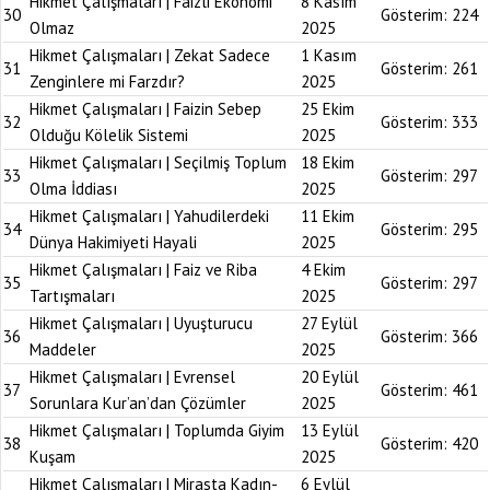
Hikmet Çalışmaları | Faizli Ekonomi
8 Kasım
30
Gösterim:
224
Olmaz
2025
Hikmet Çalışmaları | Zekat Sadece
1 Kasım
31
Gösterim:
261
Zenginlere mi Farzdır?
2025
Hikmet Çalışmaları | Faizin Sebep
25 Ekim
32
Gösterim:
333
Olduğu Kölelik Sistemi
2025
Hikmet Çalışmaları | Seçilmiş Toplum
18 Ekim
33
Gösterim:
297
Olma İddiası
2025
Hikmet Çalışmaları | Yahudilerdeki
11 Ekim
34
Gösterim:
295
Dünya Hakimiyeti Hayali
2025
Hikmet Çalışmaları | Faiz ve Riba
4 Ekim
35
Gösterim:
297
Tartışmaları
2025
Hikmet Çalışmaları | Uyuşturucu
27 Eylül
36
Gösterim:
366
Maddeler
2025
Hikmet Çalışmaları | Evrensel
20 Eylül
37
Gösterim:
461
Sorunlara Kur’an’dan Çözümler
2025
Hikmet Çalışmaları | Toplumda Giyim
13 Eylül
38
Gösterim:
420
Kuşam
2025
Hikmet Çalışmaları | Mirasta Kadın-
6 Eylül