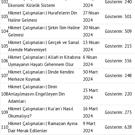
102
Gösterim:
240
Ekonomi: Kölelik Sistemi
2024
Hikmet Çalışmaları | Hurafelerin Din
27 Nisan
103
Gösterim:
301
Haline Gelmesi
2024
Hikmet Çalışmaları | Şirkin İlim Haline
20 Nisan
104
Gösterim:
309
Gelmesi
2024
Hikmet Çalışmaları | Gerçek ve Sanal
13 Nisan
105
Gösterim:
215
Alemde Mahremiyet
2024
Hikmet Çalışmaları | Allah’ın Kitabına
6 Nisan
106
Gösterim:
336
Uymayanın Hayatı Cehennem Olur
2024
Hikmet Çalışmaları | Dinde Kendini
30 Mart
107
Gösterim:
248
Merkeze Koymak
2024
Hikmet Çalışmaları | Dinin
23 Mart
108
Anlaşılmasını Engelleyen Din
Gösterim:
220
2024
Adamları
Hikmet Çalışmaları | Kur’an’ı Nasıl
16 Mart
109
Gösterim:
273
Okumalıyız?
2024
Hikmet Çalışmaları | Ramazan Ayına
9 Mart
110
Gösterim:
628
Dair Merak Edilenler
2024