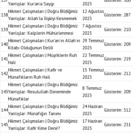
137
Gösterim:
300
Yanlışlar: Kur’an’a Saygı
2023
Hikmet Çalışmaları | Doğru Bildiğimiz
12 Ağustos
138
Gösterim:
287
Yanlışlar: Allah’la İlişkiyi Kesmemek
2023
Hikmet Çalışmaları | Doğru Bildiğimiz
7 Ağustos
139
Gösterim:
210
Yanlışlar: Kalplerin Mühürlenmesi
2023
Hikmet Çalışmaları | Kur’an’ın Allah’ın
29 Temmuz
140
Gösterim:
209
Kitabı Olduğunun Delili
2023
Hikmet Çalışmaları | Müşriklerin Ruh
22 Temmuz
141
Gösterim:
219
Hali
2023
Hikmet Çalışmaları | Kafir ve
15 Temmuz
142
Gösterim:
212
Münafıkların Ruh Hali
2023
Hikmet Çalışmaları | Doğru Bildiğimiz
8 Temmuz
143
Yanlışlar: Resulullah Döneminde
Gösterim:
209
2023
Münafıklar
Hikmet Çalışmaları | Doğru Bildiğimiz
24 Haziran
144
Gösterim:
312
Yanlışlar: Münafığın Tanımı
2023
Hikmet Çalışmaları | Doğru Bildiğimiz
17 Haziran
145
Gösterim:
231
Yanlışlar: Kafir Kime Denir?
2023