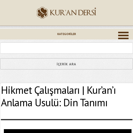
İsminiz (*)
KATEGORILER
Epostanız (*)
Hikmet Çalışmaları | Kur’an’ı
Yaşadığınız Hatanın Ayrıntıları
Anlama Usulü: Din Tanımı
Bağlantıyı Gönderin