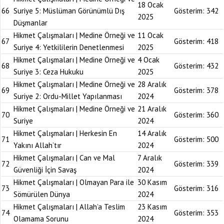
18 Ocak
66
Suriye 5: Müslüman Görünümlü Dış
Gösterim:
342
2025
Düşmanlar
Hikmet Çalışmaları | Medine Örneği ve
11 Ocak
67
Gösterim:
418
Suriye 4: Yetkililerin Denetlenmesi
2025
Hikmet Çalışmaları | Medine Örneği ve
4 Ocak
68
Gösterim:
432
Suriye 3: Ceza Hukuku
2025
Hikmet Çalışmaları | Medine Örneği ve
28 Aralık
69
Gösterim:
378
Suriye 2: Ordu-Millet Yapılanması
2024
Hikmet Çalışmaları | Medine Örneği ve
21 Aralık
70
Gösterim:
360
Suriye
2024
Hikmet Çalışmaları | Herkesin En
14 Aralık
71
Gösterim:
500
Yakını Allah’tır
2024
Hikmet Çalışmaları | Can ve Mal
7 Aralık
72
Gösterim:
339
Güvenliği İçin Savaş
2024
Hikmet Çalışmaları | Olmayan Para ile
30 Kasım
73
Gösterim:
316
Sömürülen Dünya
2024
Hikmet Çalışmaları | Allah’a Teslim
23 Kasım
74
Gösterim:
353
Olamama Sorunu
2024