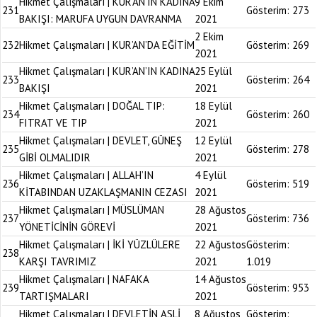
Hikmet Çalışmaları | KUR’AN’IN KADINA
9 Ekim
231
Gösterim:
273
BAKIŞI: MARUFA UYGUN DAVRANMA
2021
2 Ekim
232
Hikmet Çalışmaları | KUR’AN’DA EĞİTİM
Gösterim:
269
2021
Hikmet Çalışmaları | KUR’AN’IN KADINA
25 Eylül
233
Gösterim:
264
BAKIŞI
2021
Hikmet Çalışmaları | DOĞAL TIP:
18 Eylül
234
Gösterim:
260
FITRAT VE TIP
2021
Hikmet Çalışmaları | DEVLET, GÜNEŞ
12 Eylül
235
Gösterim:
278
GİBİ OLMALIDIR
2021
Hikmet Çalışmaları | ALLAH’IN
4 Eylül
236
Gösterim:
519
KİTABINDAN UZAKLAŞMANIN CEZASI
2021
Hikmet Çalışmaları | MÜSLÜMAN
28 Ağustos
237
Gösterim:
736
YÖNETİCİNİN GÖREVİ
2021
Hikmet Çalışmaları | İKİ YÜZLÜLERE
22 Ağustos
Gösterim:
238
KARŞI TAVRIMIZ
2021
1.019
Hikmet Çalışmaları | NAFAKA
14 Ağustos
239
Gösterim:
953
TARTIŞMALARI
2021
Hikmet Çalışmaları | DEVLETİN ASLİ
8 Ağustos
Gösterim: