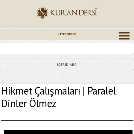
İsminiz (*)
KATEGORILER
Epostanız (*)
Hikmet Çalışmaları | Paralel
Yaşadığınız Hatanın Ayrıntıları
Dinler Ölmez
Bağlantıyı Gönderin