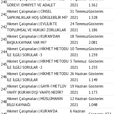
240
GÖREVİ: EMNİYET VE ADALET
2021
1.362
Hikmet Çalışmaları | CİNSEL
31 Temmuz
Gösterim:
241
SAPKINLIKLAR HOŞ GÖRÜLEBİLİR Mİ?
2021
1.328
Hikmet Çalışmaları | EVLİLİKTE
24 Temmuz
Gösterim:
242
TOPLUMSAL VE HUKUKİ ZORLUKLAR
2021
1.186
Hikmet Çalışmaları | KUR’AN’DAN
18 Temmuz
Gösterim:
243
BAŞKA KAYNAK VAR MI?
2021
2.081
Hikmet Çalışmaları | HİKMET METODU
10 Temmuz
Gösterim:
244
İLE İLGİLİ SORULAR -3
2021
1.239
Hikmet Çalışmaları | HİKMET METODU
3 Temmuz
Gösterim:
245
İLE İLGİLİ SORULAR -2
2021
1.235
Hikmet Çalışmaları | HİKMET METODU
26 Haziran
Gösterim:
246
İLE İLGİLİ SORULAR
2021
1.149
Hikmet Çalışmaları | GAYR-İ METLÜV
19 Haziran
Gösterim:
247
VAHİY (KUR’AN DIŞI VAHİY) NEDİR?
2021
1.173
Hikmet Çalışmaları | MÜSLÜMANIN
12 Haziran
Gösterim:
248
BİLGİ KAYNAĞI
2021
1.048
Hikmet Çalışmaları | KUR’AN’DA
6 Haziran