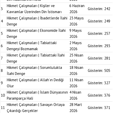
Hikmet Çalışmaları | Kişiler ve
6 Haziran
3
Gösterim:
242
Kavramlar Üzerinden Din İstismarı
2026
Hikmet Çalışmaları | İbadetlerde İlahi
23 Mayıs
4
Gösterim:
249
Denge
2026
Hikmet Çalışmaları | Ekonomide İlahi
9 Mayıs
5
Gösterim:
257
Denge
2026
Hikmet Çalışmaları | Tabiattaki
2 Mayıs
6
Gösterim:
293
Dengeyi Bozmamak
2026
Hikmet Çalışmaları | Tabiattaki İlahi
25 Nisan
7
Gösterim:
281
Denge
2026
Hikmet Çalışmaları | Sorumlulukta
18 Nisan
8
Gösterim:
505
İlahi Denge
2026
Hikmet Çalışmaları | Allah’ın Dediği
11 Nisan
9
Gösterim:
327
Olur
2026
Hikmet Çalışmaları | İslam Dünyasının
4 Nisan
10
Gösterim:
376
Paramparça Hali
2026
Hikmet Çalışmaları | Savaşın Ortaya
28 Mart
11
Gösterim:
371
Çıkardığı Gerçekler
2026