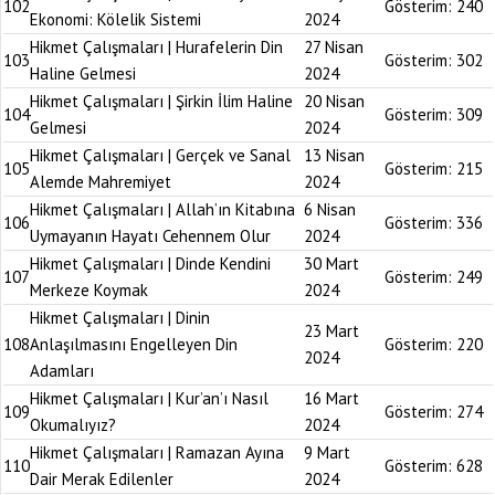
102
Gösterim:
240
Ekonomi: Kölelik Sistemi
2024
Hikmet Çalışmaları | Hurafelerin Din
27 Nisan
103
Gösterim:
302
Haline Gelmesi
2024
Hikmet Çalışmaları | Şirkin İlim Haline
20 Nisan
104
Gösterim:
309
Gelmesi
2024
Hikmet Çalışmaları | Gerçek ve Sanal
13 Nisan
105
Gösterim:
215
Alemde Mahremiyet
2024
Hikmet Çalışmaları | Allah’ın Kitabına
6 Nisan
106
Gösterim:
336
Uymayanın Hayatı Cehennem Olur
2024
Hikmet Çalışmaları | Dinde Kendini
30 Mart
107
Gösterim:
249
Merkeze Koymak
2024
Hikmet Çalışmaları | Dinin
23 Mart
108
Anlaşılmasını Engelleyen Din
Gösterim:
220
2024
Adamları
Hikmet Çalışmaları | Kur’an’ı Nasıl
16 Mart
109
Gösterim:
274
Okumalıyız?
2024
Hikmet Çalışmaları | Ramazan Ayına
9 Mart
110
Gösterim:
628
Dair Merak Edilenler
2024