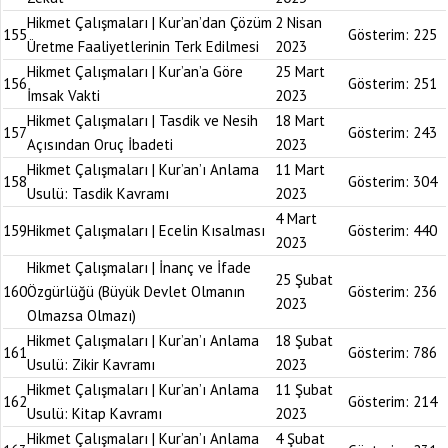
Hikmet Çalışmaları | Kur’an’dan Çözüm
2 Nisan
155
Gösterim:
225
Üretme Faaliyetlerinin Terk Edilmesi
2023
Hikmet Çalışmaları | Kur’an’a Göre
25 Mart
156
Gösterim:
251
İmsak Vakti
2023
Hikmet Çalışmaları | Tasdik ve Nesih
18 Mart
157
Gösterim:
243
Açısından Oruç İbadeti
2023
Hikmet Çalışmaları | Kur’an’ı Anlama
11 Mart
158
Gösterim:
304
Usulü: Tasdik Kavramı
2023
4 Mart
159
Hikmet Çalışmaları | Ecelin Kısalması
Gösterim:
440
2023
Hikmet Çalışmaları | İnanç ve İfade
25 Şubat
160
Özgürlüğü (Büyük Devlet Olmanın
Gösterim:
236
2023
Olmazsa Olmazı)
Hikmet Çalışmaları | Kur’an’ı Anlama
18 Şubat
161
Gösterim:
786
Usulü: Zikir Kavramı
2023
Hikmet Çalışmaları | Kur’an’ı Anlama
11 Şubat
162
Gösterim:
214
Usulü: Kitap Kavramı
2023
Hikmet Çalışmaları | Kur’an’ı Anlama
4 Şubat