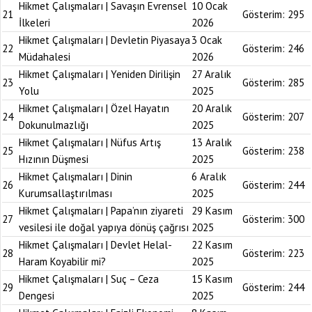
Hikmet Çalışmaları | Savaşın Evrensel
10 Ocak
21
Gösterim:
295
İlkeleri
2026
Hikmet Çalışmaları | Devletin Piyasaya
3 Ocak
22
Gösterim:
246
Müdahalesi
2026
Hikmet Çalışmaları | Yeniden Dirilişin
27 Aralık
23
Gösterim:
285
Yolu
2025
Hikmet Çalışmaları | Özel Hayatın
20 Aralık
24
Gösterim:
207
Dokunulmazlığı
2025
Hikmet Çalışmaları | Nüfus Artış
13 Aralık
25
Gösterim:
238
Hızının Düşmesi
2025
Hikmet Çalışmaları | Dinin
6 Aralık
26
Gösterim:
244
Kurumsallaştırılması
2025
Hikmet Çalışmaları | Papa’nın ziyareti
29 Kasım
27
Gösterim:
300
vesilesi ile doğal yapıya dönüş çağrısı
2025
Hikmet Çalışmaları | Devlet Helal-
22 Kasım
28
Gösterim:
223
Haram Koyabilir mi?
2025
Hikmet Çalışmaları | Suç – Ceza
15 Kasım
29
Gösterim:
244
Dengesi
2025