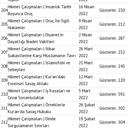
Hikmet Çalışmaları | İnsanlık Tarihi
16 Nisan
204
Gösterim:
230
Boyunca Oruç
2022
Hikmet Çalışmaları | Oruç İle İlgili
9 Nisan
205
Gösterim:
212
Hükümler
2022
Hikmet Çalışmaları | Diyanet’in
2 Nisan
206
Gösterim:
287
Dayattığı İbadet Vakitleri
2022
Hikmet Çalışmaları | İtibar
26 Mart
207
Gösterim:
232
Suikastlerine Karşı Müslümanın Tavrı
2022
Hikmet Çalışmaları | İslamofobi ve
21 Mart
208
Gösterim:
243
Sebepleri
2022
Hikmet Çalışmaları | Kur’an’daki
12 Mart
209
Gösterim:
220
Evrensel Savaş Ahlakı
2022
Hikmet Çalışmaları | İş Kazaları ve
5 Mart
210
Gösterim:
591
Cezai Sorumluluklar
2022
Hikmet Çalışmaları | Örneklerle
26 Şubat
211
Gösterim:
302
Kur’an’da Savaş Hukuku
2022
Hikmet Çalışmaları | Dinde
19 Şubat
212
Gösterim:
304
Sorgulamanın Sınırları
2022