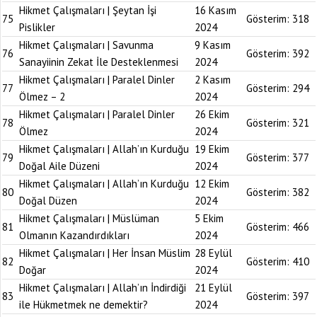
Hikmet Çalışmaları | Şeytan İşi
16 Kasım
75
Gösterim:
318
Pislikler
2024
Hikmet Çalışmaları | Savunma
9 Kasım
76
Gösterim:
392
Sanayiinin Zekat İle Desteklenmesi
2024
Hikmet Çalışmaları | Paralel Dinler
2 Kasım
77
Gösterim:
294
Ölmez – 2
2024
Hikmet Çalışmaları | Paralel Dinler
26 Ekim
78
Gösterim:
321
Ölmez
2024
Hikmet Çalışmaları | Allah’ın Kurduğu
19 Ekim
79
Gösterim:
377
Doğal Aile Düzeni
2024
Hikmet Çalışmaları | Allah’ın Kurduğu
12 Ekim
80
Gösterim:
382
Doğal Düzen
2024
Hikmet Çalışmaları | Müslüman
5 Ekim
81
Gösterim:
466
Olmanın Kazandırdıkları
2024
Hikmet Çalışmaları | Her İnsan Müslim
28 Eylül
82
Gösterim:
410
Doğar
2024
Hikmet Çalışmaları | Allah’ın İndirdiği
21 Eylül
83
Gösterim:
397
ile Hükmetmek ne demektir?
2024