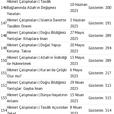
Hikmet Çalışmaları | Tasdik
10 Haziran
146
Bağlamında Allah’ın Değişmez
Gösterim:
200
2023
Yasaları
Hikmet Çalışmaları | İslam’a Davette
3 Haziran
147
Gösterim:
191
Tasdikin Önemi
2023
Hikmet Çalışmaları | Doğru Bildiğimiz
27 Mayıs
148
Gösterim:
289
Yanlışlar: Kitaplara İman
2023
Hikmet Çalışmaları | Doğal Yapıyı
20 Mayıs
149
Gösterim:
294
Koruma: Takva
2023
Hikmet Çalışmaları | Allah’ın İndirdiği
13 Mayıs
150
Gösterim:
289
ile Hükmetmek
2023
Hikmet Çalışmaları | Kur’an’da Çelişki
6 Mayıs
151
Gösterim:
217
Olur mu?
2023
Hikmet Çalışmaları | Doğru Bildiğimiz
29 Nisan
152
Gösterim:
313
Yanlışlar: Gayba İman
2023
Hikmet Çalışmaları | Dünya Hayatının
15 Nisan
153
Gösterim:
313
Anlamı
2023
Hikmet Çalışmaları | Tasdik Açısından
8 Nisan
154
Gösterim:
314
Zekat
2023