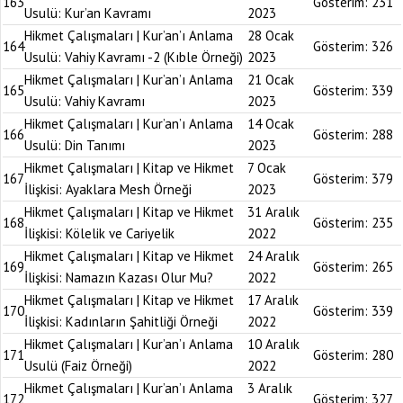
163
Gösterim:
231
Usulü: Kur’an Kavramı
2023
Hikmet Çalışmaları | Kur’an’ı Anlama
28 Ocak
164
Gösterim:
326
Usulü: Vahiy Kavramı -2 (Kıble Örneği)
2023
Hikmet Çalışmaları | Kur’an’ı Anlama
21 Ocak
165
Gösterim:
339
Usulü: Vahiy Kavramı
2023
Hikmet Çalışmaları | Kur’an’ı Anlama
14 Ocak
166
Gösterim:
288
Usulü: Din Tanımı
2023
Hikmet Çalışmaları | Kitap ve Hikmet
7 Ocak
167
Gösterim:
379
İlişkisi: Ayaklara Mesh Örneği
2023
Hikmet Çalışmaları | Kitap ve Hikmet
31 Aralık
168
Gösterim:
235
İlişkisi: Kölelik ve Cariyelik
2022
Hikmet Çalışmaları | Kitap ve Hikmet
24 Aralık
169
Gösterim:
265
İlişkisi: Namazın Kazası Olur Mu?
2022
Hikmet Çalışmaları | Kitap ve Hikmet
17 Aralık
170
Gösterim:
339
İlişkisi: Kadınların Şahitliği Örneği
2022
Hikmet Çalışmaları | Kur’an’ı Anlama
10 Aralık
171
Gösterim:
280
Usulü (Faiz Örneği)
2022
Hikmet Çalışmaları | Kur’an’ı Anlama
3 Aralık
172
Gösterim:
327