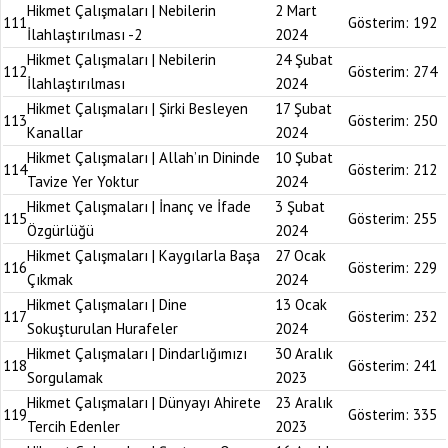
Hikmet Çalışmaları | Nebilerin
2 Mart
111
Gösterim:
192
İlahlaştırılması -2
2024
Hikmet Çalışmaları | Nebilerin
24 Şubat
112
Gösterim:
274
İlahlaştırılması
2024
Hikmet Çalışmaları | Şirki Besleyen
17 Şubat
113
Gösterim:
250
Kanallar
2024
Hikmet Çalışmaları | Allah’ın Dininde
10 Şubat
114
Gösterim:
212
Tavize Yer Yoktur
2024
Hikmet Çalışmaları | İnanç ve İfade
3 Şubat
115
Gösterim:
255
Özgürlüğü
2024
Hikmet Çalışmaları | Kaygılarla Başa
27 Ocak
116
Gösterim:
229
Çıkmak
2024
Hikmet Çalışmaları | Dine
13 Ocak
117
Gösterim:
232
Sokuşturulan Hurafeler
2024
Hikmet Çalışmaları | Dindarlığımızı
30 Aralık
118
Gösterim:
241
Sorgulamak
2023
Hikmet Çalışmaları | Dünyayı Ahirete
23 Aralık
119
Gösterim:
335
Tercih Edenler
2023