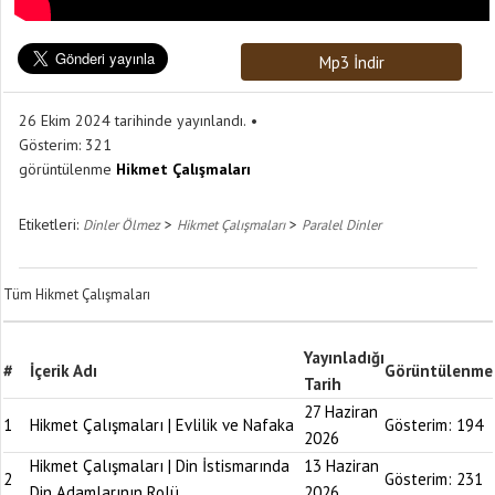
Mp3 İndir
26 Ekim 2024 tarihinde yayınlandı.
Gösterim:
321
görüntülenme
Hikmet Çalışmaları
Etiketleri:
>
>
Dinler Ölmez
Hikmet Çalışmaları
Paralel Dinler
Tüm Hikmet Çalışmaları
Yayınladığı
#
İçerik Adı
Görüntülenme
Tarih
27 Haziran
1
Hikmet Çalışmaları | Evlilik ve Nafaka
Gösterim:
194
2026
Hikmet Çalışmaları | Din İstismarında
13 Haziran
2
Gösterim:
231
Din Adamlarının Rolü
2026