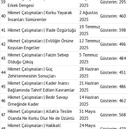
39
Gösterim:
295
Erkek Dengesi
2025
Hikmet Çalışmaları | Korku Yayarak
2 Ağustos
40
Gösterim:
460
İnsanları Sömürenler
2025
19 Temmuz
41
Hikmet Çalışmaları | İfade Özgürlüğü
Gösterim:
398
2025
Hikmet Çalışmaları | Evliliğin Önüne
12 Temmuz
42
Gösterim:
496
Koyulan Engeller
2025
Hikmet Çalışmaları | Faizin Sebep
5 Temmuz
43
Gösterim:
484
Olduğu Çöküş
2025
Hikmet Çalışmaları | Güç
28 Haziran
44
Gösterim:
451
Zehirlenmesinin Sonuçları
2025
Hikmet Çalışmaları | Kader İnancı
21 Haziran
45
Gösterim:
486
Bağlamında Tahrif Edilen Kavramlar
2025
Hikmet Çalışmaları | Bedir Savaşı
14 Haziran
46
Gösterim:
462
Örneğinde Kader
2025
Hikmet Çalışmaları | Allah’a Teslim
31 Mayıs
47
Gösterim:
568
Olanda Ne Korku Olur Ne de Üzüntü
2025
Hikmet Çalışmaları | Hakikati
24 Mayıs
48
Gösterim:
479