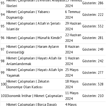
Hikmet Çalışmaları | Evrensel Anayasa
13 Temmuz
93
Gösterim:
286
İlkeleri
2024
Hikmet Çalışmaları | Yabancı
6 Temmuz
94
Gösterim:
222
Düşmanlığı
2024
Hikmet Çalışmaları | Allah’ın Şeriatı
29 Haziran
95
Gösterim:
332
İslam’dır
2024
22 Haziran
96
Hikmet Çalışmaları | Münafık Kimdir?
Gösterim:
281
2024
Hikmet Çalışmaları | Haram Ayların
8 Haziran
97
Gösterim:
249
Evrenselliği
2024
Hikmet Çalışmaları | Hayatı Allah ile
1 Haziran
98
Gösterim:
242
Anlamlandırmak
2024
Hikmet Çalışmaları | Hayatı Allah İçin
25 Mayıs
99
Gösterim:
277
Yaşamak
2024
Hikmet Çalışmaları | Zekatın
18 Mayıs
100
Gösterim:
328
Ekonomiye Olan Katkısı
2024
11 Mayıs
101
Ekonomik İntihar | Hikmet Çalışmaları
Gösterim:
210
2024
Hikmet Çalışmaları | Borca Dayalı
4 Mayıs