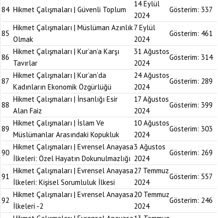
14 Eylül
84
Hikmet Çalışmaları | Güvenli Toplum
Gösterim:
337
2024
Hikmet Çalışmaları | Müslüman Azınlık
7 Eylül
85
Gösterim:
461
Olmak
2024
Hikmet Çalışmaları | Kur’an’a Karşı
31 Ağustos
86
Gösterim:
314
Tavırlar
2024
Hikmet Çalışmaları | Kur’an’da
24 Ağustos
87
Gösterim:
289
Kadınların Ekonomik Özgürlüğü
2024
Hikmet Çalışmaları | İnsanlığı Esir
17 Ağustos
88
Gösterim:
399
Alan Faiz
2024
Hikmet Çalışmaları | İslam Ve
10 Ağustos
89
Gösterim:
303
Müslümanlar Arasındaki Kopukluk
2024
Hikmet Çalışmaları | Evrensel Anayasa
3 Ağustos
90
Gösterim:
269
İlkeleri: Özel Hayatın Dokunulmazlığı
2024
Hikmet Çalışmaları | Evrensel Anayasa
27 Temmuz
91
Gösterim:
557
İlkeleri: Kişisel Sorumluluk İlkesi
2024
Hikmet Çalışmaları | Evrensel Anayasa
20 Temmuz
92
Gösterim:
246
İlkeleri -2
2024