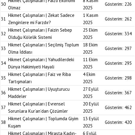
Hikmet Çalışmaları | Faizli Ekonomi
8 Kasım
30
Gösterim:
226
Olmaz
2025
Hikmet Çalışmaları | Zekat Sadece
1 Kasım
31
Gösterim:
262
Zenginlere mi Farzdır?
2025
Hikmet Çalışmaları | Faizin Sebep
25 Ekim
32
Gösterim:
334
Olduğu Kölelik Sistemi
2025
Hikmet Çalışmaları | Seçilmiş Toplum
18 Ekim
33
Gösterim:
297
Olma İddiası
2025
Hikmet Çalışmaları | Yahudilerdeki
11 Ekim
34
Gösterim:
295
Dünya Hakimiyeti Hayali
2025
Hikmet Çalışmaları | Faiz ve Riba
4 Ekim
35
Gösterim:
298
Tartışmaları
2025
Hikmet Çalışmaları | Uyuşturucu
27 Eylül
36
Gösterim:
367
Maddeler
2025
Hikmet Çalışmaları | Evrensel
20 Eylül
37
Gösterim:
462
Sorunlara Kur’an’dan Çözümler
2025
Hikmet Çalışmaları | Toplumda Giyim
13 Eylül
38
Gösterim:
420
Kuşam
2025
Hikmet Çalışmaları | Mirasta Kadın-
6 Eylül