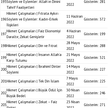
195
Söylem ve Eylemler: Allah’ın Dinini
Gösterim:
281
2022
Tahrif Faaliyetleri
Hikmet Çalışmaları | Fıtrata Aykırı
11 Haziran
196
Söylem ve Eylemler: Kadın-Erkek
Gösterim:
372
2022
İlişkileri
Hikmet Çalışmaları | Faiz Ekonomiyi
4 Haziran
197
Gösterim:
199
Daraltır, Zekat Genişletir
2022
28 Mayıs
198
Hikmet Çalışmaları | Din ve Fıtrat
Gösterim:
288
2022
Hikmet Çalışmaları | İnsanın Allah’a
21 Mayıs
199
Gösterim:
321
Karşı Tutumu
2022
Hikmet Çalışmaları | İbrahimî Dinler
14 Mayıs
200
Gösterim:
227
Söylemi
2022
7 Mayıs
201
Hikmet Çalışmaları | Tek Din İslam
Gösterim:
225
2022
Hikmet Çalışmaları | Büyük Ödül İçin
30 Nisan
202
Gösterim:
246
Büyük Bedel
2022
Hikmet Çalışmaları | Zekat – Faiz
23 Nisan
203
Gösterim:
271
İlişkisi
2022