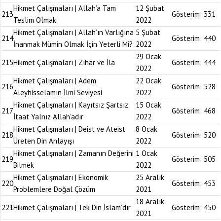
Hikmet Çalışmaları | Allah’a Tam
12 Şubat
213
Gösterim:
331
Teslim Olmak
2022
Hikmet Çalışmaları | Allah’ın Varlığına
5 Şubat
214
Gösterim:
440
İnanmak Mümin Olmak İçin Yeterli Mi?
2022
29 Ocak
215
Hikmet Çalışmaları | Zıhar ve İla
Gösterim:
444
2022
Hikmet Çalışmaları | Adem
22 Ocak
216
Gösterim:
528
Aleyhisselamın İlmi Seviyesi
2022
Hikmet Çalışmaları | Kayıtsız Şartsız
15 Ocak
217
Gösterim:
468
İtaat Yalnız Allah’adır
2022
Hikmet Çalışmaları | Deist ve Ateist
8 Ocak
218
Gösterim:
520
Üreten Din Anlayışı
2022
Hikmet Çalışmaları | Zamanın Değerini
1 Ocak
219
Gösterim:
505
Bilmek
2022
Hikmet Çalışmaları | Ekonomik
25 Aralık
220
Gösterim:
453
Problemlere Doğal Çözüm
2021
18 Aralık
221
Hikmet Çalışmaları | Tek Din İslam’dır
Gösterim:
450
2021