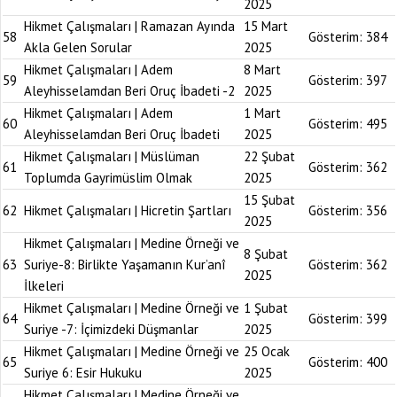
2025
Hikmet Çalışmaları | Ramazan Ayında
15 Mart
58
Gösterim:
384
Akla Gelen Sorular
2025
Hikmet Çalışmaları | Adem
8 Mart
59
Gösterim:
397
Aleyhisselamdan Beri Oruç İbadeti -2
2025
Hikmet Çalışmaları | Adem
1 Mart
60
Gösterim:
495
Aleyhisselamdan Beri Oruç İbadeti
2025
Hikmet Çalışmaları | Müslüman
22 Şubat
61
Gösterim:
362
Toplumda Gayrimüslim Olmak
2025
15 Şubat
62
Hikmet Çalışmaları | Hicretin Şartları
Gösterim:
356
2025
Hikmet Çalışmaları | Medine Örneği ve
8 Şubat
63
Suriye-8: Birlikte Yaşamanın Kur’anî
Gösterim:
362
2025
İlkeleri
Hikmet Çalışmaları | Medine Örneği ve
1 Şubat
64
Gösterim:
399
Suriye -7: İçimizdeki Düşmanlar
2025
Hikmet Çalışmaları | Medine Örneği ve
25 Ocak
65
Gösterim:
400
Suriye 6: Esir Hukuku
2025
Hikmet Çalışmaları | Medine Örneği ve