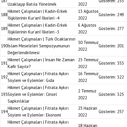
187
Gösterim:
255
Uzaklaşıp Batıla Yönelmek
2022
Hikmet Çalışmaları | Kadın-Erkek
13 Ağustos
188
Gösterim:
249
İlişkilerinin Kur’anî İlkeleri -4
2022
Hikmet Çalışmaları | Kadın-Erkek
6 Ağustos
189
Gösterim:
277
İlişkilerinin Kur’anî İlkeleri -3
2022
Hikmet Çalışmaları | Türk Ocaklarının
30 Temmuz
190
İslam Meseleleri Sempozyumunun
Gösterim:
201
2022
Değerlendirilmesi
Hikmet Çalışmaları | İnsan Ne Zaman
23 Temmuz
191
Gösterim:
353
Kafir Sayılır?
2022
Hikmet Çalışmaları | Fıtrata Aykırı
16 Temmuz
192
Gösterim:
322
Söylem ve Eylemler: Gıda
2022
Hikmet Çalışmaları | Fıtrata Aykırı
2 Temmuz
193
Söylem ve Eylemler: Cinsel
Gösterim:
325
2022
Sapkınlıklar
Hikmet Çalışmaları | Fıtrata Aykırı
25 Haziran
194
Gösterim:
257
Söylem ve Eylemler: Ekonomi
2022
Hikmet Çalışmaları | Fıtrata Aykırı
18 Haziran