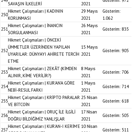
249
Gösterim:
972
SAVAŞIN İLKELERİ
2021
Hikmet Çalışmaları | KADININ
29 Mayıs
Gösterim:
250
KORUNMASI
2021
1.062
Hikmet Çalışmaları | İNANCIN
26 Mayıs
251
Gösterim:
835
SORGULANMASI
2021
Hikmet Çalışmaları | ÖNCEKİ
ÜMMETLER ÜZERİNDEN YAPILAN
15 Mayıs
252
Gösterim:
905
UYARILAR: DÜNYAYI AHİRETE TERCİH
2021
ETME
Hikmet Çalışmaları | ZEKÂT (KİMDEN
8 Mayıs
253
Gösterim:
706
ALINIR, KİME VERİLİR?)
2021
Hikmet Çalışmaları | KUR’AN’A GÖRE
1 Mayıs
254
Gösterim:
714
NEBİ-RESUL FARKI
2021
Hikmet Çalışmaları | KRİPTO PARALAR
25 Nisan
255
Gösterim:
618
VE BİTCOİN
2021
Hikmet Çalışmaları | ORUÇ İLE İLGİLİ
17 Nisan
256
Gösterim:
505
DOĞRU BİLDİĞİMİZ YANLIŞLAR
2021
Hikmet Çalışmaları | KUR’AN-I KERİM’E
10 Nisan
257
Gösterim:
511