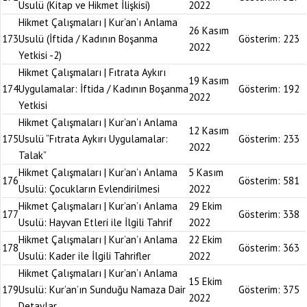
Usulü (Kitap ve Hikmet İlişkisi)
2022
Hikmet Çalışmaları | Kur’an’ı Anlama
26 Kasım
173
Usulü (İftida / Kadının Boşanma
Gösterim:
223
2022
Yetkisi -2)
Hikmet Çalışmaları | Fıtrata Aykırı
19 Kasım
174
Uygulamalar: İftida / Kadının Boşanma
Gösterim:
192
2022
Yetkisi
Hikmet Çalışmaları | Kur’an’ı Anlama
12 Kasım
175
Usulü “Fıtrata Aykırı Uygulamalar:
Gösterim:
233
2022
Talak”
Hikmet Çalışmaları | Kur’an’ı Anlama
5 Kasım
176
Gösterim:
581
Usulü: Çocukların Evlendirilmesi
2022
Hikmet Çalışmaları | Kur’an’ı Anlama
29 Ekim
177
Gösterim:
338
Usulü: Hayvan Etleri ile İlgili Tahrif
2022
Hikmet Çalışmaları | Kur’an’ı Anlama
22 Ekim
178
Gösterim:
363
Usulü: Kader ile İlgili Tahrifler
2022
Hikmet Çalışmaları | Kur’an’ı Anlama
15 Ekim
179
Usulü: Kur’an’ın Sunduğu Namaza Dair
Gösterim:
375
2022
Detaylar