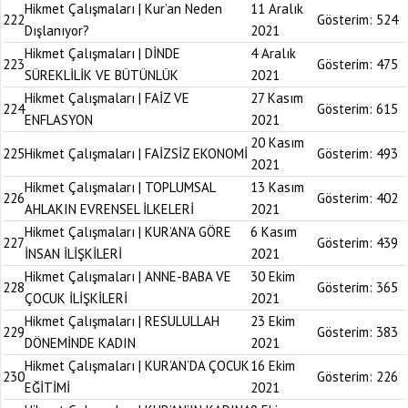
Hikmet Çalışmaları | Kur’an Neden
11 Aralık
222
Gösterim:
524
Dışlanıyor?
2021
Hikmet Çalışmaları | DİNDE
4 Aralık
223
Gösterim:
475
SÜREKLİLİK VE BÜTÜNLÜK
2021
Hikmet Çalışmaları | FAİZ VE
27 Kasım
224
Gösterim:
615
ENFLASYON
2021
20 Kasım
225
Hikmet Çalışmaları | FAİZSİZ EKONOMİ
Gösterim:
493
2021
Hikmet Çalışmaları | TOPLUMSAL
13 Kasım
226
Gösterim:
402
AHLAKIN EVRENSEL İLKELERİ
2021
Hikmet Çalışmaları | KUR’AN’A GÖRE
6 Kasım
227
Gösterim:
439
İNSAN İLİŞKİLERİ
2021
Hikmet Çalışmaları | ANNE-BABA VE
30 Ekim
228
Gösterim:
365
ÇOCUK İLİŞKİLERİ
2021
Hikmet Çalışmaları | RESULULLAH
23 Ekim
229
Gösterim:
383
DÖNEMİNDE KADIN
2021
Hikmet Çalışmaları | KUR’AN’DA ÇOCUK
16 Ekim
230
Gösterim:
226
EĞİTİMİ
2021