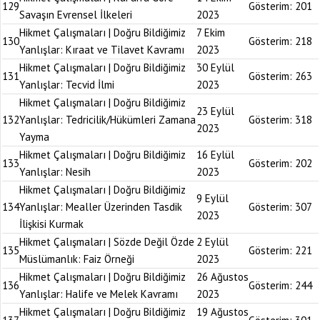
129
Gösterim:
201
Savaşın Evrensel İlkeleri
2023
Hikmet Çalışmaları | Doğru Bildiğimiz
7 Ekim
130
Gösterim:
218
Yanlışlar: Kıraat ve Tilavet Kavramı
2023
Hikmet Çalışmaları | Doğru Bildiğimiz
30 Eylül
131
Gösterim:
263
Yanlışlar: Tecvid İlmi
2023
Hikmet Çalışmaları | Doğru Bildiğimiz
23 Eylül
132
Yanlışlar: Tedricilik/Hükümleri Zamana
Gösterim:
318
2023
Yayma
Hikmet Çalışmaları | Doğru Bildiğimiz
16 Eylül
133
Gösterim:
202
Yanlışlar: Nesih
2023
Hikmet Çalışmaları | Doğru Bildiğimiz
9 Eylül
134
Yanlışlar: Mealler Üzerinden Tasdik
Gösterim:
307
2023
İlişkisi Kurmak
Hikmet Çalışmaları | Sözde Değil Özde
2 Eylül
135
Gösterim:
221
Müslümanlık: Faiz Örneği
2023
Hikmet Çalışmaları | Doğru Bildiğimiz
26 Ağustos
136
Gösterim:
244
Yanlışlar: Halife ve Melek Kavramı
2023
Hikmet Çalışmaları | Doğru Bildiğimiz
19 Ağustos