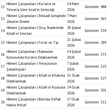
Hikmet Çalışmaları | Kur’an’a ve
14 Mart
12
Gösterim:
488
Tevrat’a Göre İsrail’in Geleceği
2026
Hikmet Çalışmaları | İktisadi Gelişimde
7 Mart
13
Gösterim:
365
Zekatın Önemi
2026
Hikmet Çalışmaları | Oruç İbadetinde
28 Şubat
14
Gösterim:
339
Allah’ın Sınırları
2026
21 Şubat
15
Hikmet Çalışmaları | Fıtrat ve Tıp
Gösterim:
299
2026
Hikmet Çalışmaları | Ramazan
14 Şubat
16
Gösterim:
375
Konusunda Kur’an’a Odaklanmak
2026
Hikmet Çalışmaları | Yeryüzünün
7 Şubat
17
Gösterim:
325
Şımarmışları
2026
Hikmet Çalışmaları | Allah’ın Kitabına
31 Ocak
18
Gösterim:
327
Odaklanmak
2026
Hikmet Çalışmaları | Allah’ın Rızasına
24 Ocak
19
Gösterim:
301
Odaklanmak
2026
Hikmet Çalışmaları | Batılda İttifak
17 Ocak
20
Gösterim:
313
Hakta İhtilaf
2026