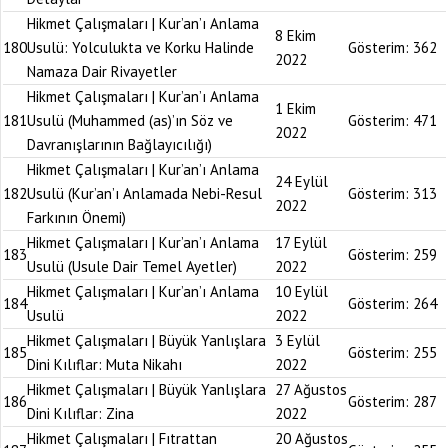
Hikmet Çalışmaları | Kur’an’ı Anlama
8 Ekim
180
Usulü: Yolculukta ve Korku Halinde
Gösterim:
362
2022
Namaza Dair Rivayetler
Hikmet Çalışmaları | Kur’an’ı Anlama
1 Ekim
181
Usulü (Muhammed (as)’ın Söz ve
Gösterim:
471
2022
Davranışlarının Bağlayıcılığı)
Hikmet Çalışmaları | Kur’an’ı Anlama
24 Eylül
182
Usulü (Kur’an’ı Anlamada Nebi-Resul
Gösterim:
313
2022
Farkının Önemi)
Hikmet Çalışmaları | Kur’an’ı Anlama
17 Eylül
183
Gösterim:
259
Usulü (Usule Dair Temel Ayetler)
2022
Hikmet Çalışmaları | Kur’an’ı Anlama
10 Eylül
184
Gösterim:
264
Usulü
2022
Hikmet Çalışmaları | Büyük Yanlışlara
3 Eylül
185
Gösterim:
255
Dini Kılıflar: Muta Nikahı
2022
Hikmet Çalışmaları | Büyük Yanlışlara
27 Ağustos
186
Gösterim:
287
Dini Kılıflar: Zina
2022
Hikmet Çalışmaları | Fıtrattan
20 Ağustos