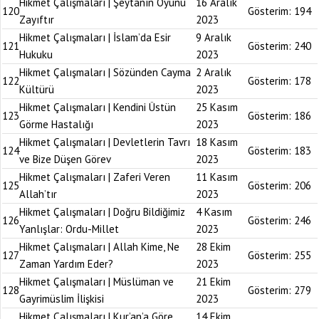
Hikmet Çalışmaları | Şeytanın Oyunu
16 Aralık
120
Gösterim:
194
Zayıftır
2023
Hikmet Çalışmaları | İslam’da Esir
9 Aralık
121
Gösterim:
240
Hukuku
2023
Hikmet Çalışmaları | Sözünden Cayma
2 Aralık
122
Gösterim:
178
Kültürü
2023
Hikmet Çalışmaları | Kendini Üstün
25 Kasım
123
Gösterim:
186
Görme Hastalığı
2023
Hikmet Çalışmaları | Devletlerin Tavrı
18 Kasım
124
Gösterim:
183
ve Bize Düşen Görev
2023
Hikmet Çalışmaları | Zaferi Veren
11 Kasım
125
Gösterim:
206
Allah’tır
2023
Hikmet Çalışmaları | Doğru Bildiğimiz
4 Kasım
126
Gösterim:
246
Yanlışlar: Ordu-Millet
2023
Hikmet Çalışmaları | Allah Kime, Ne
28 Ekim
127
Gösterim:
255
Zaman Yardım Eder?
2023
Hikmet Çalışmaları | Müslüman ve
21 Ekim
128
Gösterim:
279
Gayrimüslim İlişkisi
2023
Hikmet Çalışmaları | Kur’an’a Göre
14 Ekim