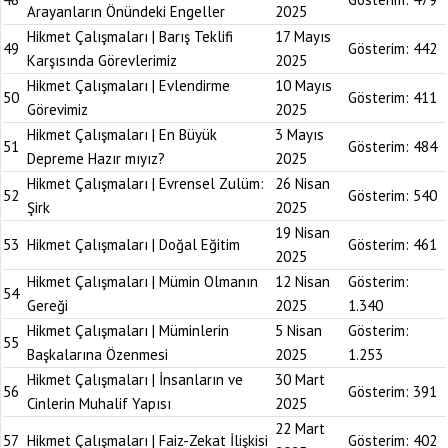
Arayanların Önündeki Engeller
2025
Hikmet Çalışmaları | Barış Teklifi
17 Mayıs
49
Gösterim:
442
Karşısında Görevlerimiz
2025
Hikmet Çalışmaları | Evlendirme
10 Mayıs
50
Gösterim:
411
Görevimiz
2025
Hikmet Çalışmaları | En Büyük
3 Mayıs
51
Gösterim:
484
Depreme Hazır mıyız?
2025
Hikmet Çalışmaları | Evrensel Zulüm:
26 Nisan
52
Gösterim:
540
Şirk
2025
19 Nisan
53
Hikmet Çalışmaları | Doğal Eğitim
Gösterim:
461
2025
Hikmet Çalışmaları | Mümin Olmanın
12 Nisan
Gösterim:
54
Gereği
2025
1.340
Hikmet Çalışmaları | Müminlerin
5 Nisan
Gösterim:
55
Başkalarına Özenmesi
2025
1.253
Hikmet Çalışmaları | İnsanların ve
30 Mart
56
Gösterim:
391
Cinlerin Muhalif Yapısı
2025
22 Mart
57
Hikmet Çalışmaları | Faiz-Zekat İlişkisi
Gösterim:
402