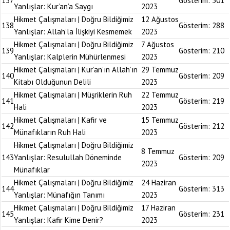
137
Gösterim:
301
Yanlışlar: Kur’an’a Saygı
2023
Hikmet Çalışmaları | Doğru Bildiğimiz
12 Ağustos
138
Gösterim:
288
Yanlışlar: Allah’la İlişkiyi Kesmemek
2023
Hikmet Çalışmaları | Doğru Bildiğimiz
7 Ağustos
139
Gösterim:
210
Yanlışlar: Kalplerin Mühürlenmesi
2023
Hikmet Çalışmaları | Kur’an’ın Allah’ın
29 Temmuz
140
Gösterim:
209
Kitabı Olduğunun Delili
2023
Hikmet Çalışmaları | Müşriklerin Ruh
22 Temmuz
141
Gösterim:
219
Hali
2023
Hikmet Çalışmaları | Kafir ve
15 Temmuz
142
Gösterim:
212
Münafıkların Ruh Hali
2023
Hikmet Çalışmaları | Doğru Bildiğimiz
8 Temmuz
143
Yanlışlar: Resulullah Döneminde
Gösterim:
209
2023
Münafıklar
Hikmet Çalışmaları | Doğru Bildiğimiz
24 Haziran
144
Gösterim:
313
Yanlışlar: Münafığın Tanımı
2023
Hikmet Çalışmaları | Doğru Bildiğimiz
17 Haziran
145
Gösterim:
231
Yanlışlar: Kafir Kime Denir?
2023