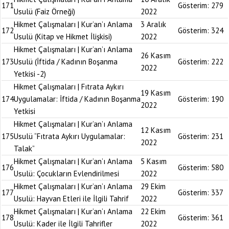
171
Gösterim:
279
Usulü (Faiz Örneği)
2022
Hikmet Çalışmaları | Kur’an’ı Anlama
3 Aralık
172
Gösterim:
324
Usulü (Kitap ve Hikmet İlişkisi)
2022
Hikmet Çalışmaları | Kur’an’ı Anlama
26 Kasım
173
Usulü (İftida / Kadının Boşanma
Gösterim:
222
2022
Yetkisi -2)
Hikmet Çalışmaları | Fıtrata Aykırı
19 Kasım
174
Uygulamalar: İftida / Kadının Boşanma
Gösterim:
190
2022
Yetkisi
Hikmet Çalışmaları | Kur’an’ı Anlama
12 Kasım
175
Usulü “Fıtrata Aykırı Uygulamalar:
Gösterim:
231
2022
Talak”
Hikmet Çalışmaları | Kur’an’ı Anlama
5 Kasım
176
Gösterim:
580
Usulü: Çocukların Evlendirilmesi
2022
Hikmet Çalışmaları | Kur’an’ı Anlama
29 Ekim
177
Gösterim:
337
Usulü: Hayvan Etleri ile İlgili Tahrif
2022
Hikmet Çalışmaları | Kur’an’ı Anlama
22 Ekim
178
Gösterim:
361
Usulü: Kader ile İlgili Tahrifler
2022