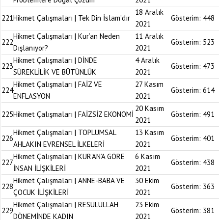
18 Aralık
221
Hikmet Çalışmaları | Tek Din İslam’dır
Gösterim:
448
2021
Hikmet Çalışmaları | Kur’an Neden
11 Aralık
222
Gösterim:
523
Dışlanıyor?
2021
Hikmet Çalışmaları | DİNDE
4 Aralık
223
Gösterim:
473
SÜREKLİLİK VE BÜTÜNLÜK
2021
Hikmet Çalışmaları | FAİZ VE
27 Kasım
224
Gösterim:
614
ENFLASYON
2021
20 Kasım
225
Hikmet Çalışmaları | FAİZSİZ EKONOMİ
Gösterim:
491
2021
Hikmet Çalışmaları | TOPLUMSAL
13 Kasım
226
Gösterim:
401
AHLAKIN EVRENSEL İLKELERİ
2021
Hikmet Çalışmaları | KUR’AN’A GÖRE
6 Kasım
227
Gösterim:
438
İNSAN İLİŞKİLERİ
2021
Hikmet Çalışmaları | ANNE-BABA VE
30 Ekim
228
Gösterim:
363
ÇOCUK İLİŞKİLERİ
2021
Hikmet Çalışmaları | RESULULLAH
23 Ekim
229
Gösterim:
381
DÖNEMİNDE KADIN
2021