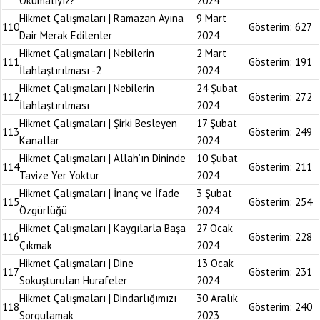
Okumalıyız?
2024
Hikmet Çalışmaları | Ramazan Ayına
9 Mart
110
Gösterim:
627
Dair Merak Edilenler
2024
Hikmet Çalışmaları | Nebilerin
2 Mart
111
Gösterim:
191
İlahlaştırılması -2
2024
Hikmet Çalışmaları | Nebilerin
24 Şubat
112
Gösterim:
272
İlahlaştırılması
2024
Hikmet Çalışmaları | Şirki Besleyen
17 Şubat
113
Gösterim:
249
Kanallar
2024
Hikmet Çalışmaları | Allah’ın Dininde
10 Şubat
114
Gösterim:
211
Tavize Yer Yoktur
2024
Hikmet Çalışmaları | İnanç ve İfade
3 Şubat
115
Gösterim:
254
Özgürlüğü
2024
Hikmet Çalışmaları | Kaygılarla Başa
27 Ocak
116
Gösterim:
228
Çıkmak
2024
Hikmet Çalışmaları | Dine
13 Ocak
117
Gösterim:
231
Sokuşturulan Hurafeler
2024
Hikmet Çalışmaları | Dindarlığımızı
30 Aralık
118
Gösterim:
240
Sorgulamak
2023