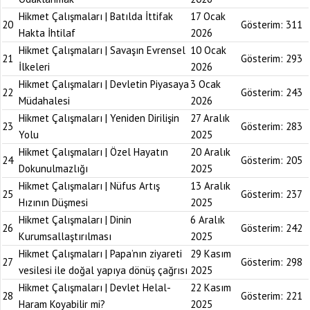
Hikmet Çalışmaları | Batılda İttifak
17 Ocak
20
Gösterim:
311
Hakta İhtilaf
2026
Hikmet Çalışmaları | Savaşın Evrensel
10 Ocak
21
Gösterim:
293
İlkeleri
2026
Hikmet Çalışmaları | Devletin Piyasaya
3 Ocak
22
Gösterim:
243
Müdahalesi
2026
Hikmet Çalışmaları | Yeniden Dirilişin
27 Aralık
23
Gösterim:
283
Yolu
2025
Hikmet Çalışmaları | Özel Hayatın
20 Aralık
24
Gösterim:
205
Dokunulmazlığı
2025
Hikmet Çalışmaları | Nüfus Artış
13 Aralık
25
Gösterim:
237
Hızının Düşmesi
2025
Hikmet Çalışmaları | Dinin
6 Aralık
26
Gösterim:
242
Kurumsallaştırılması
2025
Hikmet Çalışmaları | Papa’nın ziyareti
29 Kasım
27
Gösterim:
298
vesilesi ile doğal yapıya dönüş çağrısı
2025
Hikmet Çalışmaları | Devlet Helal-
22 Kasım
28
Gösterim:
221
Haram Koyabilir mi?
2025