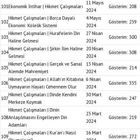
11 Mayıs
101
Ekonomik İntihar | Hikmet Çalışmaları
Gösterim:
208
2024
Hikmet Çalışmaları | Borca Dayalı
4 Mayıs
102
Gösterim:
239
Ekonomi: Kölelik Sistemi
2024
Hikmet Çalışmaları | Hurafelerin Din
27 Nisan
103
Gösterim:
300
Haline Gelmesi
2024
Hikmet Çalışmaları | Şirkin İlim Haline
20 Nisan
104
Gösterim:
308
Gelmesi
2024
Hikmet Çalışmaları | Gerçek ve Sanal
13 Nisan
105
Gösterim:
214
Alemde Mahremiyet
2024
Hikmet Çalışmaları | Allah’ın Kitabına
6 Nisan
106
Gösterim:
335
Uymayanın Hayatı Cehennem Olur
2024
Hikmet Çalışmaları | Dinde Kendini
30 Mart
107
Gösterim:
247
Merkeze Koymak
2024
Hikmet Çalışmaları | Dinin
23 Mart
108
Anlaşılmasını Engelleyen Din
Gösterim:
219
2024
Adamları
Hikmet Çalışmaları | Kur’an’ı Nasıl
16 Mart
109
Gösterim:
272