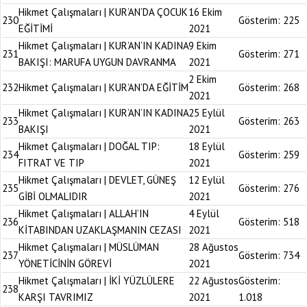
Hikmet Çalışmaları | KUR’AN’DA ÇOCUK
16 Ekim
230
Gösterim:
225
EĞİTİMİ
2021
Hikmet Çalışmaları | KUR’AN’IN KADINA
9 Ekim
231
Gösterim:
271
BAKIŞI: MARUFA UYGUN DAVRANMA
2021
2 Ekim
232
Hikmet Çalışmaları | KUR’AN’DA EĞİTİM
Gösterim:
268
2021
Hikmet Çalışmaları | KUR’AN’IN KADINA
25 Eylül
233
Gösterim:
263
BAKIŞI
2021
Hikmet Çalışmaları | DOĞAL TIP:
18 Eylül
234
Gösterim:
259
FITRAT VE TIP
2021
Hikmet Çalışmaları | DEVLET, GÜNEŞ
12 Eylül
235
Gösterim:
276
GİBİ OLMALIDIR
2021
Hikmet Çalışmaları | ALLAH’IN
4 Eylül
236
Gösterim:
518
KİTABINDAN UZAKLAŞMANIN CEZASI
2021
Hikmet Çalışmaları | MÜSLÜMAN
28 Ağustos
237
Gösterim:
734
YÖNETİCİNİN GÖREVİ
2021
Hikmet Çalışmaları | İKİ YÜZLÜLERE
22 Ağustos
Gösterim:
238
KARŞI TAVRIMIZ
2021
1.018