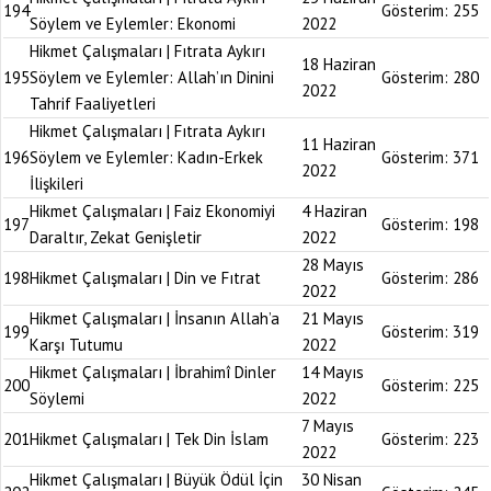
194
Gösterim:
255
Söylem ve Eylemler: Ekonomi
2022
Hikmet Çalışmaları | Fıtrata Aykırı
18 Haziran
195
Söylem ve Eylemler: Allah’ın Dinini
Gösterim:
280
2022
Tahrif Faaliyetleri
Hikmet Çalışmaları | Fıtrata Aykırı
11 Haziran
196
Söylem ve Eylemler: Kadın-Erkek
Gösterim:
371
2022
İlişkileri
Hikmet Çalışmaları | Faiz Ekonomiyi
4 Haziran
197
Gösterim:
198
Daraltır, Zekat Genişletir
2022
28 Mayıs
198
Hikmet Çalışmaları | Din ve Fıtrat
Gösterim:
286
2022
Hikmet Çalışmaları | İnsanın Allah’a
21 Mayıs
199
Gösterim:
319
Karşı Tutumu
2022
Hikmet Çalışmaları | İbrahimî Dinler
14 Mayıs
200
Gösterim:
225
Söylemi
2022
7 Mayıs
201
Hikmet Çalışmaları | Tek Din İslam
Gösterim:
223
2022
Hikmet Çalışmaları | Büyük Ödül İçin
30 Nisan