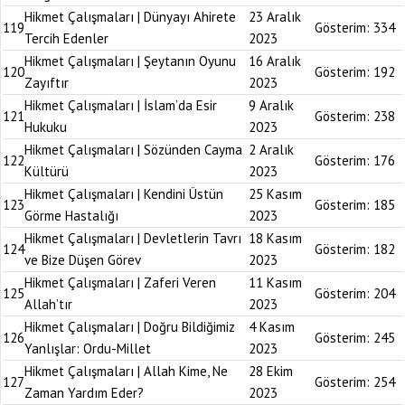
Hikmet Çalışmaları | Dünyayı Ahirete
23 Aralık
119
Gösterim:
334
Tercih Edenler
2023
Hikmet Çalışmaları | Şeytanın Oyunu
16 Aralık
120
Gösterim:
192
Zayıftır
2023
Hikmet Çalışmaları | İslam’da Esir
9 Aralık
121
Gösterim:
238
Hukuku
2023
Hikmet Çalışmaları | Sözünden Cayma
2 Aralık
122
Gösterim:
176
Kültürü
2023
Hikmet Çalışmaları | Kendini Üstün
25 Kasım
123
Gösterim:
185
Görme Hastalığı
2023
Hikmet Çalışmaları | Devletlerin Tavrı
18 Kasım
124
Gösterim:
182
ve Bize Düşen Görev
2023
Hikmet Çalışmaları | Zaferi Veren
11 Kasım
125
Gösterim:
204
Allah’tır
2023
Hikmet Çalışmaları | Doğru Bildiğimiz
4 Kasım
126
Gösterim:
245
Yanlışlar: Ordu-Millet
2023
Hikmet Çalışmaları | Allah Kime, Ne
28 Ekim
127
Gösterim:
254
Zaman Yardım Eder?
2023