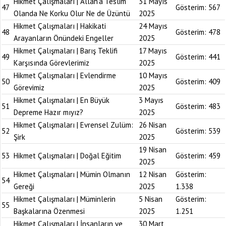
Hikmet Çalışmaları | Allah’a Teslim
31 Mayıs
47
Gösterim:
567
Olanda Ne Korku Olur Ne de Üzüntü
2025
Hikmet Çalışmaları | Hakikati
24 Mayıs
48
Gösterim:
478
Arayanların Önündeki Engeller
2025
Hikmet Çalışmaları | Barış Teklifi
17 Mayıs
49
Gösterim:
441
Karşısında Görevlerimiz
2025
Hikmet Çalışmaları | Evlendirme
10 Mayıs
50
Gösterim:
409
Görevimiz
2025
Hikmet Çalışmaları | En Büyük
3 Mayıs
51
Gösterim:
483
Depreme Hazır mıyız?
2025
Hikmet Çalışmaları | Evrensel Zulüm:
26 Nisan
52
Gösterim:
539
Şirk
2025
19 Nisan
53
Hikmet Çalışmaları | Doğal Eğitim
Gösterim:
459
2025
Hikmet Çalışmaları | Mümin Olmanın
12 Nisan
Gösterim:
54
Gereği
2025
1.338
Hikmet Çalışmaları | Müminlerin
5 Nisan
Gösterim:
55
Başkalarına Özenmesi
2025
1.251
Hikmet Çalışmaları | İnsanların ve
30 Mart