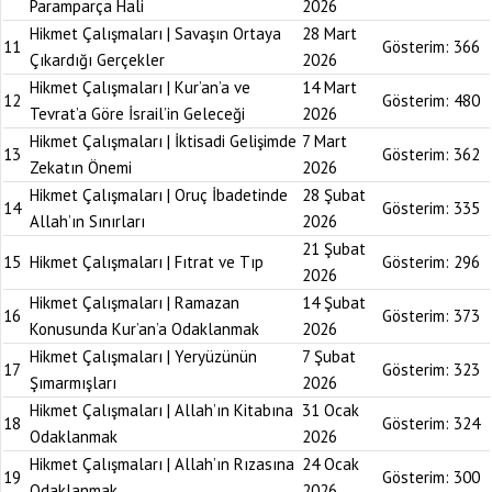
Paramparça Hali
2026
Hikmet Çalışmaları | Savaşın Ortaya
28 Mart
11
Gösterim:
366
Çıkardığı Gerçekler
2026
Hikmet Çalışmaları | Kur’an’a ve
14 Mart
12
Gösterim:
480
Tevrat’a Göre İsrail’in Geleceği
2026
Hikmet Çalışmaları | İktisadi Gelişimde
7 Mart
13
Gösterim:
362
Zekatın Önemi
2026
Hikmet Çalışmaları | Oruç İbadetinde
28 Şubat
14
Gösterim:
335
Allah’ın Sınırları
2026
21 Şubat
15
Hikmet Çalışmaları | Fıtrat ve Tıp
Gösterim:
296
2026
Hikmet Çalışmaları | Ramazan
14 Şubat
16
Gösterim:
373
Konusunda Kur’an’a Odaklanmak
2026
Hikmet Çalışmaları | Yeryüzünün
7 Şubat
17
Gösterim:
323
Şımarmışları
2026
Hikmet Çalışmaları | Allah’ın Kitabına
31 Ocak
18
Gösterim:
324
Odaklanmak
2026
Hikmet Çalışmaları | Allah’ın Rızasına
24 Ocak
19
Gösterim:
300
Odaklanmak
2026