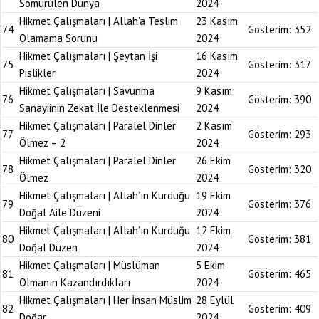
Sömürülen Dünya
2024
Hikmet Çalışmaları | Allah’a Teslim
23 Kasım
74
Gösterim:
352
Olamama Sorunu
2024
Hikmet Çalışmaları | Şeytan İşi
16 Kasım
75
Gösterim:
317
Pislikler
2024
Hikmet Çalışmaları | Savunma
9 Kasım
76
Gösterim:
390
Sanayiinin Zekat İle Desteklenmesi
2024
Hikmet Çalışmaları | Paralel Dinler
2 Kasım
77
Gösterim:
293
Ölmez – 2
2024
Hikmet Çalışmaları | Paralel Dinler
26 Ekim
78
Gösterim:
320
Ölmez
2024
Hikmet Çalışmaları | Allah’ın Kurduğu
19 Ekim
79
Gösterim:
376
Doğal Aile Düzeni
2024
Hikmet Çalışmaları | Allah’ın Kurduğu
12 Ekim
80
Gösterim:
381
Doğal Düzen
2024
Hikmet Çalışmaları | Müslüman
5 Ekim
81
Gösterim:
465
Olmanın Kazandırdıkları
2024
Hikmet Çalışmaları | Her İnsan Müslim
28 Eylül
82
Gösterim:
409
Doğar
2024