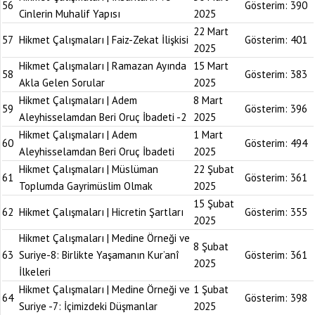
56
Gösterim:
390
Cinlerin Muhalif Yapısı
2025
22 Mart
57
Hikmet Çalışmaları | Faiz-Zekat İlişkisi
Gösterim:
401
2025
Hikmet Çalışmaları | Ramazan Ayında
15 Mart
58
Gösterim:
383
Akla Gelen Sorular
2025
Hikmet Çalışmaları | Adem
8 Mart
59
Gösterim:
396
Aleyhisselamdan Beri Oruç İbadeti -2
2025
Hikmet Çalışmaları | Adem
1 Mart
60
Gösterim:
494
Aleyhisselamdan Beri Oruç İbadeti
2025
Hikmet Çalışmaları | Müslüman
22 Şubat
61
Gösterim:
361
Toplumda Gayrimüslim Olmak
2025
15 Şubat
62
Hikmet Çalışmaları | Hicretin Şartları
Gösterim:
355
2025
Hikmet Çalışmaları | Medine Örneği ve
8 Şubat
63
Suriye-8: Birlikte Yaşamanın Kur’anî
Gösterim:
361
2025
İlkeleri
Hikmet Çalışmaları | Medine Örneği ve
1 Şubat
64
Gösterim:
398
Suriye -7: İçimizdeki Düşmanlar
2025