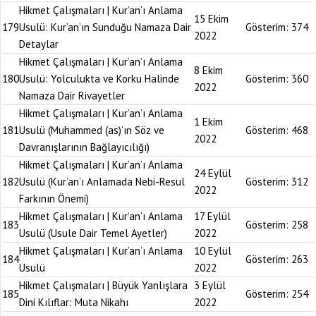
Hikmet Çalışmaları | Kur’an’ı Anlama
15 Ekim
179
Usulü: Kur’an’ın Sunduğu Namaza Dair
Gösterim:
374
2022
Detaylar
Hikmet Çalışmaları | Kur’an’ı Anlama
8 Ekim
180
Usulü: Yolculukta ve Korku Halinde
Gösterim:
360
2022
Namaza Dair Rivayetler
Hikmet Çalışmaları | Kur’an’ı Anlama
1 Ekim
181
Usulü (Muhammed (as)’ın Söz ve
Gösterim:
468
2022
Davranışlarının Bağlayıcılığı)
Hikmet Çalışmaları | Kur’an’ı Anlama
24 Eylül
182
Usulü (Kur’an’ı Anlamada Nebi-Resul
Gösterim:
312
2022
Farkının Önemi)
Hikmet Çalışmaları | Kur’an’ı Anlama
17 Eylül
183
Gösterim:
258
Usulü (Usule Dair Temel Ayetler)
2022
Hikmet Çalışmaları | Kur’an’ı Anlama
10 Eylül
184
Gösterim:
263
Usulü
2022
Hikmet Çalışmaları | Büyük Yanlışlara
3 Eylül
185
Gösterim:
254
Dini Kılıflar: Muta Nikahı
2022