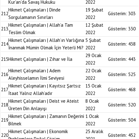
Kur’an’da Savaş Hukuku
2022
Hikmet Çalışmaları | Dinde
19 Şubat
212
Gösterim:
303
Sorgulamanın Sınırları
2022
Hikmet Çalışmaları | Allah’a Tam
12 Şubat
213
Gösterim:
330
Teslim Olmak
2022
Hikmet Çalışmaları | Allah’ın Varlığına
5 Şubat
214
Gösterim:
438
İnanmak Mümin Olmak İçin Yeterli Mi?
2022
29 Ocak
215
Hikmet Çalışmaları | Zıhar ve İla
Gösterim:
443
2022
Hikmet Çalışmaları | Adem
22 Ocak
216
Gösterim:
525
Aleyhisselamın İlmi Seviyesi
2022
Hikmet Çalışmaları | Kayıtsız Şartsız
15 Ocak
217
Gösterim:
468
İtaat Yalnız Allah’adır
2022
Hikmet Çalışmaları | Deist ve Ateist
8 Ocak
218
Gösterim:
520
Üreten Din Anlayışı
2022
Hikmet Çalışmaları | Zamanın Değerini
1 Ocak
219
Gösterim:
504
Bilmek
2022
Hikmet Çalışmaları | Ekonomik
25 Aralık
220
Gösterim:
452
Problemlere Doğal Çözüm
2021