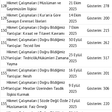
Hikmet Çalışmaları | Müslüman ve
21 Ekim
128
Gösterim:
278
Gayrimüslim İlişkisi
2023
Hikmet Çalışmaları | Kur’an’a Göre
14 Ekim
129
Gösterim:
200
Savaşın Evrensel İlkeleri
2023
Hikmet Çalışmaları | Doğru Bildiğimiz
7 Ekim
130
Gösterim:
215
Yanlışlar: Kıraat ve Tilavet Kavramı
2023
Hikmet Çalışmaları | Doğru Bildiğimiz
30 Eylül
131
Gösterim:
262
Yanlışlar: Tecvid İlmi
2023
Hikmet Çalışmaları | Doğru Bildiğimiz
23 Eylül
132
Yanlışlar: Tedricilik/Hükümleri Zamana
Gösterim:
317
2023
Yayma
Hikmet Çalışmaları | Doğru Bildiğimiz
16 Eylül
133
Gösterim:
201
Yanlışlar: Nesih
2023
Hikmet Çalışmaları | Doğru Bildiğimiz
9 Eylül
134
Yanlışlar: Mealler Üzerinden Tasdik
Gösterim:
306
2023
İlişkisi Kurmak
Hikmet Çalışmaları | Sözde Değil Özde
2 Eylül
135
Gösterim:
220
Müslümanlık: Faiz Örneği
2023