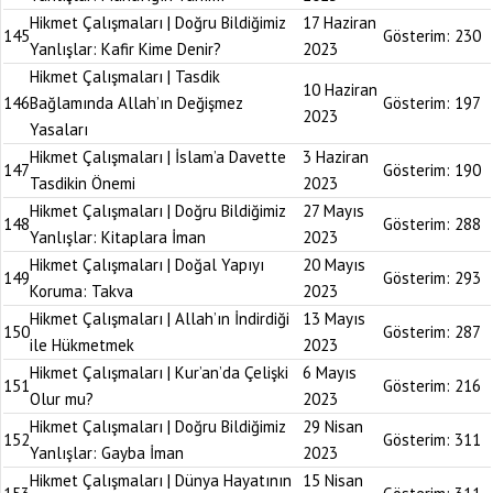
Hikmet Çalışmaları | Doğru Bildiğimiz
17 Haziran
145
Gösterim:
230
Yanlışlar: Kafir Kime Denir?
2023
Hikmet Çalışmaları | Tasdik
10 Haziran
146
Bağlamında Allah’ın Değişmez
Gösterim:
197
2023
Yasaları
Hikmet Çalışmaları | İslam’a Davette
3 Haziran
147
Gösterim:
190
Tasdikin Önemi
2023
Hikmet Çalışmaları | Doğru Bildiğimiz
27 Mayıs
148
Gösterim:
288
Yanlışlar: Kitaplara İman
2023
Hikmet Çalışmaları | Doğal Yapıyı
20 Mayıs
149
Gösterim:
293
Koruma: Takva
2023
Hikmet Çalışmaları | Allah’ın İndirdiği
13 Mayıs
150
Gösterim:
287
ile Hükmetmek
2023
Hikmet Çalışmaları | Kur’an’da Çelişki
6 Mayıs
151
Gösterim:
216
Olur mu?
2023
Hikmet Çalışmaları | Doğru Bildiğimiz
29 Nisan
152
Gösterim:
311
Yanlışlar: Gayba İman
2023
Hikmet Çalışmaları | Dünya Hayatının
15 Nisan