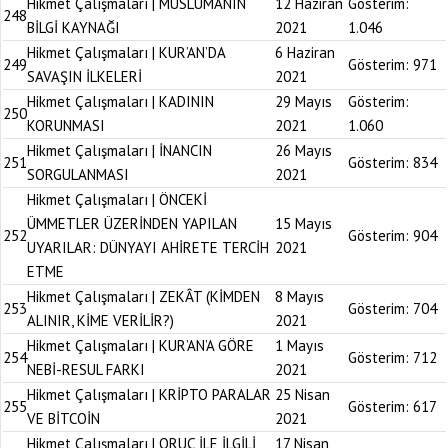
Hikmet Çalışmaları | MÜSLÜMANIN
12 Haziran
Gösterim:
248
BİLGİ KAYNAĞI
2021
1.046
Hikmet Çalışmaları | KUR’AN’DA
6 Haziran
249
Gösterim:
971
SAVAŞIN İLKELERİ
2021
Hikmet Çalışmaları | KADININ
29 Mayıs
Gösterim:
250
KORUNMASI
2021
1.060
Hikmet Çalışmaları | İNANCIN
26 Mayıs
251
Gösterim:
834
SORGULANMASI
2021
Hikmet Çalışmaları | ÖNCEKİ
ÜMMETLER ÜZERİNDEN YAPILAN
15 Mayıs
252
Gösterim:
904
UYARILAR: DÜNYAYI AHİRETE TERCİH
2021
ETME
Hikmet Çalışmaları | ZEKÂT (KİMDEN
8 Mayıs
253
Gösterim:
704
ALINIR, KİME VERİLİR?)
2021
Hikmet Çalışmaları | KUR’AN’A GÖRE
1 Mayıs
254
Gösterim:
712
NEBİ-RESUL FARKI
2021
Hikmet Çalışmaları | KRİPTO PARALAR
25 Nisan
255
Gösterim:
617
VE BİTCOİN
2021
Hikmet Çalışmaları | ORUÇ İLE İLGİLİ
17 Nisan