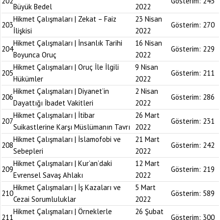
202
Gösterim:
245
Büyük Bedel
2022
Hikmet Çalışmaları | Zekat – Faiz
23 Nisan
203
Gösterim:
270
İlişkisi
2022
Hikmet Çalışmaları | İnsanlık Tarihi
16 Nisan
204
Gösterim:
229
Boyunca Oruç
2022
Hikmet Çalışmaları | Oruç İle İlgili
9 Nisan
205
Gösterim:
211
Hükümler
2022
Hikmet Çalışmaları | Diyanet’in
2 Nisan
206
Gösterim:
286
Dayattığı İbadet Vakitleri
2022
Hikmet Çalışmaları | İtibar
26 Mart
207
Gösterim:
231
Suikastlerine Karşı Müslümanın Tavrı
2022
Hikmet Çalışmaları | İslamofobi ve
21 Mart
208
Gösterim:
242
Sebepleri
2022
Hikmet Çalışmaları | Kur’an’daki
12 Mart
209
Gösterim:
219
Evrensel Savaş Ahlakı
2022
Hikmet Çalışmaları | İş Kazaları ve
5 Mart
210
Gösterim:
589
Cezai Sorumluluklar
2022
Hikmet Çalışmaları | Örneklerle
26 Şubat
211
Gösterim:
300