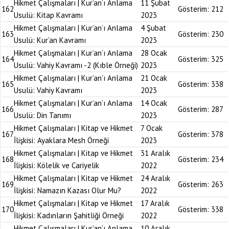
Hikmet Çalışmaları | Kur’an’ı Anlama
11 Şubat
162
Gösterim:
212
Usulü: Kitap Kavramı
2023
Hikmet Çalışmaları | Kur’an’ı Anlama
4 Şubat
163
Gösterim:
230
Usulü: Kur’an Kavramı
2023
Hikmet Çalışmaları | Kur’an’ı Anlama
28 Ocak
164
Gösterim:
325
Usulü: Vahiy Kavramı -2 (Kıble Örneği)
2023
Hikmet Çalışmaları | Kur’an’ı Anlama
21 Ocak
165
Gösterim:
338
Usulü: Vahiy Kavramı
2023
Hikmet Çalışmaları | Kur’an’ı Anlama
14 Ocak
166
Gösterim:
287
Usulü: Din Tanımı
2023
Hikmet Çalışmaları | Kitap ve Hikmet
7 Ocak
167
Gösterim:
378
İlişkisi: Ayaklara Mesh Örneği
2023
Hikmet Çalışmaları | Kitap ve Hikmet
31 Aralık
168
Gösterim:
234
İlişkisi: Kölelik ve Cariyelik
2022
Hikmet Çalışmaları | Kitap ve Hikmet
24 Aralık
169
Gösterim:
263
İlişkisi: Namazın Kazası Olur Mu?
2022
Hikmet Çalışmaları | Kitap ve Hikmet
17 Aralık
170
Gösterim:
338
İlişkisi: Kadınların Şahitliği Örneği
2022
Hikmet Çalışmaları | Kur’an’ı Anlama
10 Aralık