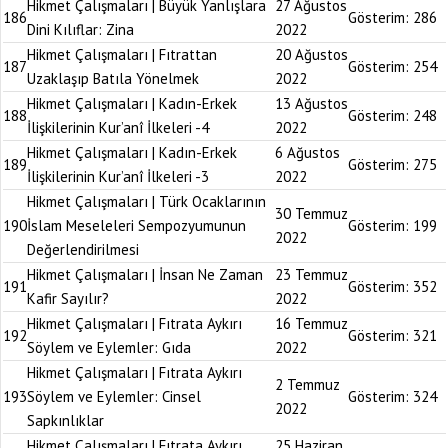
Hikmet Çalışmaları | Büyük Yanlışlara
27 Ağustos
186
Gösterim:
286
Dini Kılıflar: Zina
2022
Hikmet Çalışmaları | Fıtrattan
20 Ağustos
187
Gösterim:
254
Uzaklaşıp Batıla Yönelmek
2022
Hikmet Çalışmaları | Kadın-Erkek
13 Ağustos
188
Gösterim:
248
İlişkilerinin Kur’anî İlkeleri -4
2022
Hikmet Çalışmaları | Kadın-Erkek
6 Ağustos
189
Gösterim:
275
İlişkilerinin Kur’anî İlkeleri -3
2022
Hikmet Çalışmaları | Türk Ocaklarının
30 Temmuz
190
İslam Meseleleri Sempozyumunun
Gösterim:
199
2022
Değerlendirilmesi
Hikmet Çalışmaları | İnsan Ne Zaman
23 Temmuz
191
Gösterim:
352
Kafir Sayılır?
2022
Hikmet Çalışmaları | Fıtrata Aykırı
16 Temmuz
192
Gösterim:
321
Söylem ve Eylemler: Gıda
2022
Hikmet Çalışmaları | Fıtrata Aykırı
2 Temmuz
193
Söylem ve Eylemler: Cinsel
Gösterim:
324
2022
Sapkınlıklar
Hikmet Çalışmaları | Fıtrata Aykırı
25 Haziran