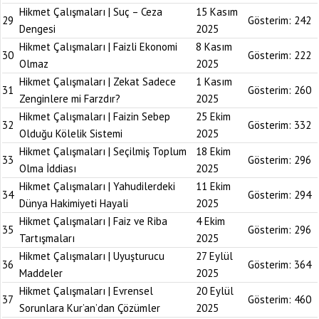
Hikmet Çalışmaları | Suç – Ceza
15 Kasım
29
Gösterim:
242
Dengesi
2025
Hikmet Çalışmaları | Faizli Ekonomi
8 Kasım
30
Gösterim:
222
Olmaz
2025
Hikmet Çalışmaları | Zekat Sadece
1 Kasım
31
Gösterim:
260
Zenginlere mi Farzdır?
2025
Hikmet Çalışmaları | Faizin Sebep
25 Ekim
32
Gösterim:
332
Olduğu Kölelik Sistemi
2025
Hikmet Çalışmaları | Seçilmiş Toplum
18 Ekim
33
Gösterim:
296
Olma İddiası
2025
Hikmet Çalışmaları | Yahudilerdeki
11 Ekim
34
Gösterim:
294
Dünya Hakimiyeti Hayali
2025
Hikmet Çalışmaları | Faiz ve Riba
4 Ekim
35
Gösterim:
296
Tartışmaları
2025
Hikmet Çalışmaları | Uyuşturucu
27 Eylül
36
Gösterim:
364
Maddeler
2025
Hikmet Çalışmaları | Evrensel
20 Eylül
37
Gösterim:
460
Sorunlara Kur’an’dan Çözümler
2025