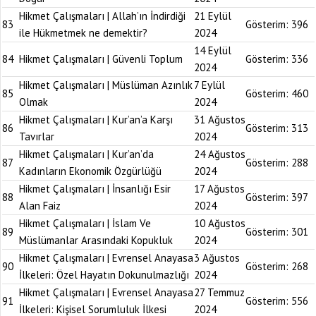
Hikmet Çalışmaları | Allah’ın İndirdiği
21 Eylül
83
Gösterim:
396
ile Hükmetmek ne demektir?
2024
14 Eylül
84
Hikmet Çalışmaları | Güvenli Toplum
Gösterim:
336
2024
Hikmet Çalışmaları | Müslüman Azınlık
7 Eylül
85
Gösterim:
460
Olmak
2024
Hikmet Çalışmaları | Kur’an’a Karşı
31 Ağustos
86
Gösterim:
313
Tavırlar
2024
Hikmet Çalışmaları | Kur’an’da
24 Ağustos
87
Gösterim:
288
Kadınların Ekonomik Özgürlüğü
2024
Hikmet Çalışmaları | İnsanlığı Esir
17 Ağustos
88
Gösterim:
397
Alan Faiz
2024
Hikmet Çalışmaları | İslam Ve
10 Ağustos
89
Gösterim:
301
Müslümanlar Arasındaki Kopukluk
2024
Hikmet Çalışmaları | Evrensel Anayasa
3 Ağustos
90
Gösterim:
268
İlkeleri: Özel Hayatın Dokunulmazlığı
2024
Hikmet Çalışmaları | Evrensel Anayasa
27 Temmuz
91
Gösterim:
556
İlkeleri: Kişisel Sorumluluk İlkesi
2024