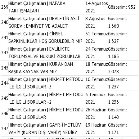
Hikmet Çalışmaları | NAFAKA
14 Ağustos
239
Gösterim:
952
TARTIŞMALARI
2021
Hikmet Çalışmaları | DEVLETİN ASLİ
8 Ağustos
Gösterim:
240
GÖREVİ: EMNİYET VE ADALET
2021
1.360
Hikmet Çalışmaları | CİNSEL
31 Temmuz
Gösterim:
241
SAPKINLIKLAR HOŞ GÖRÜLEBİLİR Mİ?
2021
1.327
Hikmet Çalışmaları | EVLİLİKTE
24 Temmuz
Gösterim:
242
TOPLUMSAL VE HUKUKİ ZORLUKLAR
2021
1.185
Hikmet Çalışmaları | KUR’AN’DAN
18 Temmuz
Gösterim:
243
BAŞKA KAYNAK VAR MI?
2021
2.078
Hikmet Çalışmaları | HİKMET METODU
10 Temmuz
Gösterim:
244
İLE İLGİLİ SORULAR -3
2021
1.237
Hikmet Çalışmaları | HİKMET METODU
3 Temmuz
Gösterim:
245
İLE İLGİLİ SORULAR -2
2021
1.233
Hikmet Çalışmaları | HİKMET METODU
26 Haziran
Gösterim:
246
İLE İLGİLİ SORULAR
2021
1.148
Hikmet Çalışmaları | GAYR-İ METLÜV
19 Haziran
Gösterim:
247
VAHİY (KUR’AN DIŞI VAHİY) NEDİR?
2021
1.171