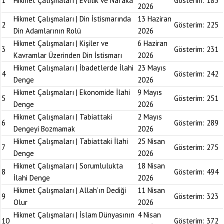
1
Hikmet Çalışmaları | Evlilik ve Nafaka
Gösterim:
185
2026
Hikmet Çalışmaları | Din İstismarında
13 Haziran
2
Gösterim:
225
Din Adamlarının Rolü
2026
Hikmet Çalışmaları | Kişiler ve
6 Haziran
3
Gösterim:
231
Kavramlar Üzerinden Din İstismarı
2026
Hikmet Çalışmaları | İbadetlerde İlahi
23 Mayıs
4
Gösterim:
242
Denge
2026
Hikmet Çalışmaları | Ekonomide İlahi
9 Mayıs
5
Gösterim:
251
Denge
2026
Hikmet Çalışmaları | Tabiattaki
2 Mayıs
6
Gösterim:
289
Dengeyi Bozmamak
2026
Hikmet Çalışmaları | Tabiattaki İlahi
25 Nisan
7
Gösterim:
275
Denge
2026
Hikmet Çalışmaları | Sorumlulukta
18 Nisan
8
Gösterim:
494
İlahi Denge
2026
Hikmet Çalışmaları | Allah’ın Dediği
11 Nisan
9
Gösterim:
323
Olur
2026
Hikmet Çalışmaları | İslam Dünyasının
4 Nisan
10
Gösterim:
372