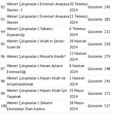
Hikmet Çalışmaları | Evrensel Anayasa
20 Temmuz
92
Gösterim:
245
İlkeleri -2
2024
Hikmet Çalışmaları | Evrensel Anayasa
13 Temmuz
93
Gösterim:
285
İlkeleri
2024
Hikmet Çalışmaları | Yabancı
6 Temmuz
94
Gösterim:
221
Düşmanlığı
2024
Hikmet Çalışmaları | Allah’ın Şeriatı
29 Haziran
95
Gösterim:
330
İslam’dır
2024
22 Haziran
96
Hikmet Çalışmaları | Münafık Kimdir?
Gösterim:
279
2024
Hikmet Çalışmaları | Haram Ayların
8 Haziran
97
Gösterim:
248
Evrenselliği
2024
Hikmet Çalışmaları | Hayatı Allah ile
1 Haziran
98
Gösterim:
241
Anlamlandırmak
2024
Hikmet Çalışmaları | Hayatı Allah İçin
25 Mayıs
99
Gösterim:
275
Yaşamak
2024
Hikmet Çalışmaları | Zekatın
18 Mayıs
100
Gösterim:
327
Ekonomiye Olan Katkısı
2024