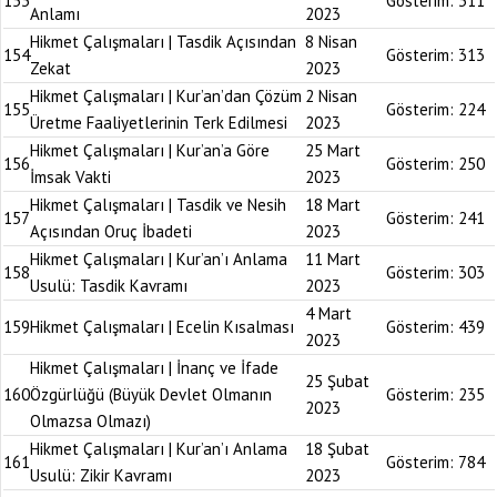
153
Gösterim:
311
Anlamı
2023
Hikmet Çalışmaları | Tasdik Açısından
8 Nisan
154
Gösterim:
313
Zekat
2023
Hikmet Çalışmaları | Kur’an’dan Çözüm
2 Nisan
155
Gösterim:
224
Üretme Faaliyetlerinin Terk Edilmesi
2023
Hikmet Çalışmaları | Kur’an’a Göre
25 Mart
156
Gösterim:
250
İmsak Vakti
2023
Hikmet Çalışmaları | Tasdik ve Nesih
18 Mart
157
Gösterim:
241
Açısından Oruç İbadeti
2023
Hikmet Çalışmaları | Kur’an’ı Anlama
11 Mart
158
Gösterim:
303
Usulü: Tasdik Kavramı
2023
4 Mart
159
Hikmet Çalışmaları | Ecelin Kısalması
Gösterim:
439
2023
Hikmet Çalışmaları | İnanç ve İfade
25 Şubat
160
Özgürlüğü (Büyük Devlet Olmanın
Gösterim:
235
2023
Olmazsa Olmazı)
Hikmet Çalışmaları | Kur’an’ı Anlama
18 Şubat
161
Gösterim:
784
Usulü: Zikir Kavramı
2023