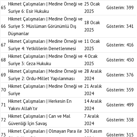
Hikmet Çalışmaları | Medine Örneği ve
25 Ocak
65
Gösterim:
399
Suriye 6: Esir Hukuku
2025
Hikmet Çalışmaları | Medine Örneği ve
18 Ocak
66
Suriye 5: Müslüman Görünümlü Dış
Gösterim:
341
2025
Düşmanlar
Hikmet Çalışmaları | Medine Örneği ve
11 Ocak
67
Gösterim:
416
Suriye 4: Yetkililerin Denetlenmesi
2025
Hikmet Çalışmaları | Medine Örneği ve
4 Ocak
68
Gösterim:
430
Suriye 3: Ceza Hukuku
2025
Hikmet Çalışmaları | Medine Örneği ve
28 Aralık
69
Gösterim:
376
Suriye 2: Ordu-Millet Yapılanması
2024
Hikmet Çalışmaları | Medine Örneği ve
21 Aralık
70
Gösterim:
359
Suriye
2024
Hikmet Çalışmaları | Herkesin En
14 Aralık
71
Gösterim:
499
Yakını Allah’tır
2024
Hikmet Çalışmaları | Can ve Mal
7 Aralık
72
Gösterim:
338
Güvenliği İçin Savaş
2024
Hikmet Çalışmaları | Olmayan Para ile
30 Kasım
73
Gösterim:
315