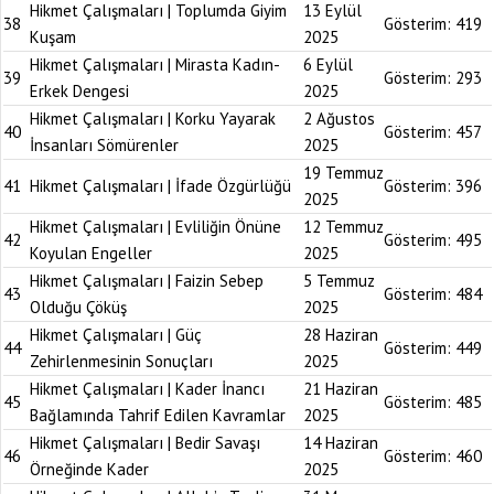
Hikmet Çalışmaları | Toplumda Giyim
13 Eylül
38
Gösterim:
419
Kuşam
2025
Hikmet Çalışmaları | Mirasta Kadın-
6 Eylül
39
Gösterim:
293
Erkek Dengesi
2025
Hikmet Çalışmaları | Korku Yayarak
2 Ağustos
40
Gösterim:
457
İnsanları Sömürenler
2025
19 Temmuz
41
Hikmet Çalışmaları | İfade Özgürlüğü
Gösterim:
396
2025
Hikmet Çalışmaları | Evliliğin Önüne
12 Temmuz
42
Gösterim:
495
Koyulan Engeller
2025
Hikmet Çalışmaları | Faizin Sebep
5 Temmuz
43
Gösterim:
484
Olduğu Çöküş
2025
Hikmet Çalışmaları | Güç
28 Haziran
44
Gösterim:
449
Zehirlenmesinin Sonuçları
2025
Hikmet Çalışmaları | Kader İnancı
21 Haziran
45
Gösterim:
485
Bağlamında Tahrif Edilen Kavramlar
2025
Hikmet Çalışmaları | Bedir Savaşı
14 Haziran
46
Gösterim:
460
Örneğinde Kader
2025