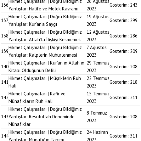
Hikmet Çalışmaları | Doğru Bildiğimiz
26 Ağustos
136
Gösterim:
243
Yanlışlar: Halife ve Melek Kavramı
2023
Hikmet Çalışmaları | Doğru Bildiğimiz
19 Ağustos
137
Gösterim:
299
Yanlışlar: Kur’an’a Saygı
2023
Hikmet Çalışmaları | Doğru Bildiğimiz
12 Ağustos
138
Gösterim:
286
Yanlışlar: Allah’la İlişkiyi Kesmemek
2023
Hikmet Çalışmaları | Doğru Bildiğimiz
7 Ağustos
139
Gösterim:
209
Yanlışlar: Kalplerin Mühürlenmesi
2023
Hikmet Çalışmaları | Kur’an’ın Allah’ın
29 Temmuz
140
Gösterim:
208
Kitabı Olduğunun Delili
2023
Hikmet Çalışmaları | Müşriklerin Ruh
22 Temmuz
141
Gösterim:
218
Hali
2023
Hikmet Çalışmaları | Kafir ve
15 Temmuz
142
Gösterim:
211
Münafıkların Ruh Hali
2023
Hikmet Çalışmaları | Doğru Bildiğimiz
8 Temmuz
143
Yanlışlar: Resulullah Döneminde
Gösterim:
208
2023
Münafıklar
Hikmet Çalışmaları | Doğru Bildiğimiz
24 Haziran
144
Gösterim:
311
Yanlışlar: Münafığın Tanımı
2023