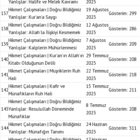
Yanlışlar: Halife ve Melek Kavramı
2023
Hikmet Çalışmaları | Doğru Bildiğimiz
19 Ağustos
137
Gösterim:
299
Yanlışlar: Kur’an’a Saygı
2023
Hikmet Çalışmaları | Doğru Bildiğimiz
12 Ağustos
138
Gösterim:
286
Yanlışlar: Allah’la İlişkiyi Kesmemek
2023
Hikmet Çalışmaları | Doğru Bildiğimiz
7 Ağustos
139
Gösterim:
209
Yanlışlar: Kalplerin Mühürlenmesi
2023
Hikmet Çalışmaları | Kur’an’ın Allah’ın
29 Temmuz
140
Gösterim:
208
Kitabı Olduğunun Delili
2023
Hikmet Çalışmaları | Müşriklerin Ruh
22 Temmuz
141
Gösterim:
218
Hali
2023
Hikmet Çalışmaları | Kafir ve
15 Temmuz
142
Gösterim:
211
Münafıkların Ruh Hali
2023
Hikmet Çalışmaları | Doğru Bildiğimiz
8 Temmuz
143
Yanlışlar: Resulullah Döneminde
Gösterim:
208
2023
Münafıklar
Hikmet Çalışmaları | Doğru Bildiğimiz
24 Haziran
144
Gösterim:
311
Yanlışlar: Münafığın Tanımı
2023
Hikmet Çalışmaları | Doğru Bildiğimiz
17 Haziran