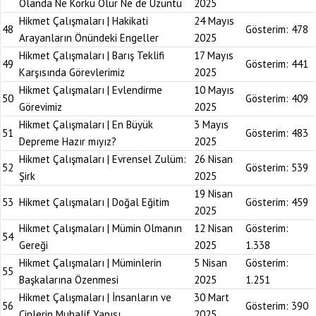
Olanda Ne Korku Olur Ne de Üzüntü
2025
Hikmet Çalışmaları | Hakikati
24 Mayıs
48
Gösterim:
478
Arayanların Önündeki Engeller
2025
Hikmet Çalışmaları | Barış Teklifi
17 Mayıs
49
Gösterim:
441
Karşısında Görevlerimiz
2025
Hikmet Çalışmaları | Evlendirme
10 Mayıs
50
Gösterim:
409
Görevimiz
2025
Hikmet Çalışmaları | En Büyük
3 Mayıs
51
Gösterim:
483
Depreme Hazır mıyız?
2025
Hikmet Çalışmaları | Evrensel Zulüm:
26 Nisan
52
Gösterim:
539
Şirk
2025
19 Nisan
53
Hikmet Çalışmaları | Doğal Eğitim
Gösterim:
459
2025
Hikmet Çalışmaları | Mümin Olmanın
12 Nisan
Gösterim:
54
Gereği
2025
1.338
Hikmet Çalışmaları | Müminlerin
5 Nisan
Gösterim:
55
Başkalarına Özenmesi
2025
1.251
Hikmet Çalışmaları | İnsanların ve
30 Mart
56
Gösterim:
390
Cinlerin Muhalif Yapısı
2025