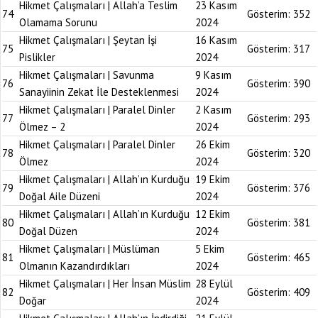
Hikmet Çalışmaları | Allah’a Teslim
23 Kasım
74
Gösterim:
352
Olamama Sorunu
2024
Hikmet Çalışmaları | Şeytan İşi
16 Kasım
75
Gösterim:
317
Pislikler
2024
Hikmet Çalışmaları | Savunma
9 Kasım
76
Gösterim:
390
Sanayiinin Zekat İle Desteklenmesi
2024
Hikmet Çalışmaları | Paralel Dinler
2 Kasım
77
Gösterim:
293
Ölmez – 2
2024
Hikmet Çalışmaları | Paralel Dinler
26 Ekim
78
Gösterim:
320
Ölmez
2024
Hikmet Çalışmaları | Allah’ın Kurduğu
19 Ekim
79
Gösterim:
376
Doğal Aile Düzeni
2024
Hikmet Çalışmaları | Allah’ın Kurduğu
12 Ekim
80
Gösterim:
381
Doğal Düzen
2024
Hikmet Çalışmaları | Müslüman
5 Ekim
81
Gösterim:
465
Olmanın Kazandırdıkları
2024
Hikmet Çalışmaları | Her İnsan Müslim
28 Eylül
82
Gösterim:
409
Doğar
2024