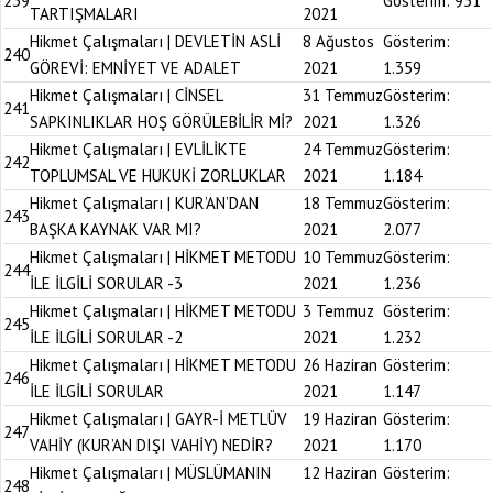
239
Gösterim:
951
TARTIŞMALARI
2021
Hikmet Çalışmaları | DEVLETİN ASLİ
8 Ağustos
Gösterim:
240
GÖREVİ: EMNİYET VE ADALET
2021
1.359
Hikmet Çalışmaları | CİNSEL
31 Temmuz
Gösterim:
241
SAPKINLIKLAR HOŞ GÖRÜLEBİLİR Mİ?
2021
1.326
Hikmet Çalışmaları | EVLİLİKTE
24 Temmuz
Gösterim:
242
TOPLUMSAL VE HUKUKİ ZORLUKLAR
2021
1.184
Hikmet Çalışmaları | KUR’AN’DAN
18 Temmuz
Gösterim:
243
BAŞKA KAYNAK VAR MI?
2021
2.077
Hikmet Çalışmaları | HİKMET METODU
10 Temmuz
Gösterim:
244
İLE İLGİLİ SORULAR -3
2021
1.236
Hikmet Çalışmaları | HİKMET METODU
3 Temmuz
Gösterim:
245
İLE İLGİLİ SORULAR -2
2021
1.232
Hikmet Çalışmaları | HİKMET METODU
26 Haziran
Gösterim:
246
İLE İLGİLİ SORULAR
2021
1.147
Hikmet Çalışmaları | GAYR-İ METLÜV
19 Haziran
Gösterim:
247
VAHİY (KUR’AN DIŞI VAHİY) NEDİR?
2021
1.170
Hikmet Çalışmaları | MÜSLÜMANIN
12 Haziran
Gösterim:
248