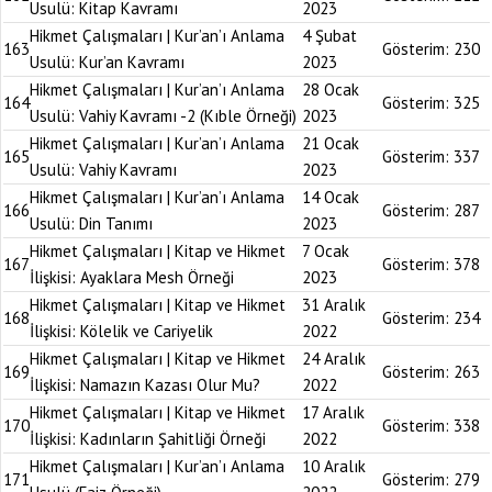
Usulü: Kitap Kavramı
2023
Hikmet Çalışmaları | Kur’an’ı Anlama
4 Şubat
163
Gösterim:
230
Usulü: Kur’an Kavramı
2023
Hikmet Çalışmaları | Kur’an’ı Anlama
28 Ocak
164
Gösterim:
325
Usulü: Vahiy Kavramı -2 (Kıble Örneği)
2023
Hikmet Çalışmaları | Kur’an’ı Anlama
21 Ocak
165
Gösterim:
337
Usulü: Vahiy Kavramı
2023
Hikmet Çalışmaları | Kur’an’ı Anlama
14 Ocak
166
Gösterim:
287
Usulü: Din Tanımı
2023
Hikmet Çalışmaları | Kitap ve Hikmet
7 Ocak
167
Gösterim:
378
İlişkisi: Ayaklara Mesh Örneği
2023
Hikmet Çalışmaları | Kitap ve Hikmet
31 Aralık
168
Gösterim:
234
İlişkisi: Kölelik ve Cariyelik
2022
Hikmet Çalışmaları | Kitap ve Hikmet
24 Aralık
169
Gösterim:
263
İlişkisi: Namazın Kazası Olur Mu?
2022
Hikmet Çalışmaları | Kitap ve Hikmet
17 Aralık
170
Gösterim:
338
İlişkisi: Kadınların Şahitliği Örneği
2022
Hikmet Çalışmaları | Kur’an’ı Anlama
10 Aralık
171
Gösterim:
279