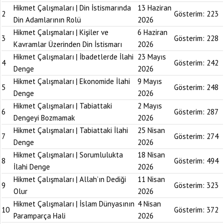
Hikmet Çalışmaları | Din İstismarında
13 Haziran
2
Gösterim:
223
Din Adamlarının Rolü
2026
Hikmet Çalışmaları | Kişiler ve
6 Haziran
3
Gösterim:
228
Kavramlar Üzerinden Din İstismarı
2026
Hikmet Çalışmaları | İbadetlerde İlahi
23 Mayıs
4
Gösterim:
242
Denge
2026
Hikmet Çalışmaları | Ekonomide İlahi
9 Mayıs
5
Gösterim:
248
Denge
2026
Hikmet Çalışmaları | Tabiattaki
2 Mayıs
6
Gösterim:
287
Dengeyi Bozmamak
2026
Hikmet Çalışmaları | Tabiattaki İlahi
25 Nisan
7
Gösterim:
274
Denge
2026
Hikmet Çalışmaları | Sorumlulukta
18 Nisan
8
Gösterim:
494
İlahi Denge
2026
Hikmet Çalışmaları | Allah’ın Dediği
11 Nisan
9
Gösterim:
323
Olur
2026
Hikmet Çalışmaları | İslam Dünyasının
4 Nisan
10
Gösterim:
372
Paramparça Hali
2026