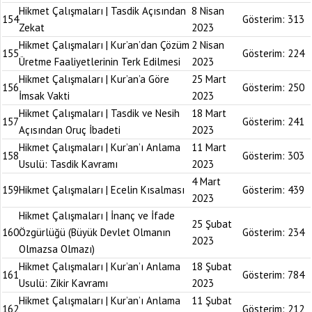
Hikmet Çalışmaları | Tasdik Açısından
8 Nisan
154
Gösterim:
313
Zekat
2023
Hikmet Çalışmaları | Kur’an’dan Çözüm
2 Nisan
155
Gösterim:
224
Üretme Faaliyetlerinin Terk Edilmesi
2023
Hikmet Çalışmaları | Kur’an’a Göre
25 Mart
156
Gösterim:
250
İmsak Vakti
2023
Hikmet Çalışmaları | Tasdik ve Nesih
18 Mart
157
Gösterim:
241
Açısından Oruç İbadeti
2023
Hikmet Çalışmaları | Kur’an’ı Anlama
11 Mart
158
Gösterim:
303
Usulü: Tasdik Kavramı
2023
4 Mart
159
Hikmet Çalışmaları | Ecelin Kısalması
Gösterim:
439
2023
Hikmet Çalışmaları | İnanç ve İfade
25 Şubat
160
Özgürlüğü (Büyük Devlet Olmanın
Gösterim:
234
2023
Olmazsa Olmazı)
Hikmet Çalışmaları | Kur’an’ı Anlama
18 Şubat
161
Gösterim:
784
Usulü: Zikir Kavramı
2023
Hikmet Çalışmaları | Kur’an’ı Anlama
11 Şubat
162
Gösterim:
212