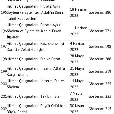
Hikmet Çalışmaları | Fıtrata Aykırı
18 Haziran
195
Söylem ve Eylemler: Allah’ın Dinini
Gösterim:
280
2022
Tahrif Faaliyetleri
Hikmet Çalışmaları | Fıtrata Aykırı
11 Haziran
196
Söylem ve Eylemler: Kadın-Erkek
Gösterim:
371
2022
İlişkileri
Hikmet Çalışmaları | Faiz Ekonomiyi
4 Haziran
197
Gösterim:
198
Daraltır, Zekat Genişletir
2022
28 Mayıs
198
Hikmet Çalışmaları | Din ve Fıtrat
Gösterim:
286
2022
Hikmet Çalışmaları | İnsanın Allah’a
21 Mayıs
199
Gösterim:
319
Karşı Tutumu
2022
Hikmet Çalışmaları | İbrahimî Dinler
14 Mayıs
200
Gösterim:
225
Söylemi
2022
7 Mayıs
201
Hikmet Çalışmaları | Tek Din İslam
Gösterim:
223
2022
Hikmet Çalışmaları | Büyük Ödül İçin
30 Nisan
202
Gösterim:
245
Büyük Bedel
2022