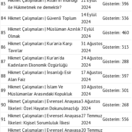
Hikmet Çalışmaları | Allah’ın İndirdiği
21 Eylül
83
Gösterim:
396
ile Hükmetmek ne demektir?
2024
14 Eylül
84
Hikmet Çalışmaları | Güvenli Toplum
Gösterim:
336
2024
Hikmet Çalışmaları | Müslüman Azınlık
7 Eylül
85
Gösterim:
460
Olmak
2024
Hikmet Çalışmaları | Kur’an’a Karşı
31 Ağustos
86
Gösterim:
313
Tavırlar
2024
Hikmet Çalışmaları | Kur’an’da
24 Ağustos
87
Gösterim:
288
Kadınların Ekonomik Özgürlüğü
2024
Hikmet Çalışmaları | İnsanlığı Esir
17 Ağustos
88
Gösterim:
397
Alan Faiz
2024
Hikmet Çalışmaları | İslam Ve
10 Ağustos
89
Gösterim:
301
Müslümanlar Arasındaki Kopukluk
2024
Hikmet Çalışmaları | Evrensel Anayasa
3 Ağustos
90
Gösterim:
268
İlkeleri: Özel Hayatın Dokunulmazlığı
2024
Hikmet Çalışmaları | Evrensel Anayasa
27 Temmuz
91
Gösterim:
556
İlkeleri: Kişisel Sorumluluk İlkesi
2024
Hikmet Çalışmaları | Evrensel Anayasa
20 Temmuz