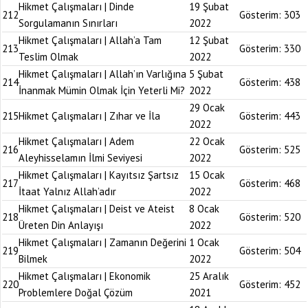
Hikmet Çalışmaları | Dinde
19 Şubat
212
Gösterim:
303
Sorgulamanın Sınırları
2022
Hikmet Çalışmaları | Allah’a Tam
12 Şubat
213
Gösterim:
330
Teslim Olmak
2022
Hikmet Çalışmaları | Allah’ın Varlığına
5 Şubat
214
Gösterim:
438
İnanmak Mümin Olmak İçin Yeterli Mi?
2022
29 Ocak
215
Hikmet Çalışmaları | Zıhar ve İla
Gösterim:
443
2022
Hikmet Çalışmaları | Adem
22 Ocak
216
Gösterim:
525
Aleyhisselamın İlmi Seviyesi
2022
Hikmet Çalışmaları | Kayıtsız Şartsız
15 Ocak
217
Gösterim:
468
İtaat Yalnız Allah’adır
2022
Hikmet Çalışmaları | Deist ve Ateist
8 Ocak
218
Gösterim:
520
Üreten Din Anlayışı
2022
Hikmet Çalışmaları | Zamanın Değerini
1 Ocak
219
Gösterim:
504
Bilmek
2022
Hikmet Çalışmaları | Ekonomik
25 Aralık
220
Gösterim:
452
Problemlere Doğal Çözüm
2021