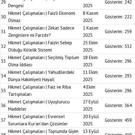
29
Gösterim:
242
Dengesi
2025
Hikmet Çalışmaları | Faizli Ekonomi
8 Kasım
30
Gösterim:
222
Olmaz
2025
Hikmet Çalışmaları | Zekat Sadece
1 Kasım
31
Gösterim:
259
Zenginlere mi Farzdır?
2025
Hikmet Çalışmaları | Faizin Sebep
25 Ekim
32
Gösterim:
332
Olduğu Kölelik Sistemi
2025
Hikmet Çalışmaları | Seçilmiş Toplum
18 Ekim
33
Gösterim:
296
Olma İddiası
2025
Hikmet Çalışmaları | Yahudilerdeki
11 Ekim
34
Gösterim:
293
Dünya Hakimiyeti Hayali
2025
Hikmet Çalışmaları | Faiz ve Riba
4 Ekim
35
Gösterim:
296
Tartışmaları
2025
Hikmet Çalışmaları | Uyuşturucu
27 Eylül
36
Gösterim:
364
Maddeler
2025
Hikmet Çalışmaları | Evrensel
20 Eylül
37
Gösterim:
459
Sorunlara Kur’an’dan Çözümler
2025
Hikmet Çalışmaları | Toplumda Giyim
13 Eylül
38
Gösterim:
419