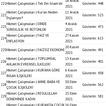
18 Aralık
221
Hikmet Çalışmaları | Tek Din İslam’dır
Gösterim:
448
2021
Hikmet Çalışmaları | Kur’an Neden
11 Aralık
222
Gösterim:
523
Dışlanıyor?
2021
Hikmet Çalışmaları | DİNDE
4 Aralık
223
Gösterim:
473
SÜREKLİLİK VE BÜTÜNLÜK
2021
Hikmet Çalışmaları | FAİZ VE
27 Kasım
224
Gösterim:
613
ENFLASYON
2021
20 Kasım
225
Hikmet Çalışmaları | FAİZSİZ EKONOMİ
Gösterim:
491
2021
Hikmet Çalışmaları | TOPLUMSAL
13 Kasım
226
Gösterim:
401
AHLAKIN EVRENSEL İLKELERİ
2021
Hikmet Çalışmaları | KUR’AN’A GÖRE
6 Kasım
227
Gösterim:
438
İNSAN İLİŞKİLERİ
2021
Hikmet Çalışmaları | ANNE-BABA VE
30 Ekim
228
Gösterim:
362
ÇOCUK İLİŞKİLERİ
2021
Hikmet Çalışmaları | RESULULLAH
23 Ekim
229
Gösterim:
381
DÖNEMİNDE KADIN
2021
Hikmet Çalışmaları | KUR’AN’DA ÇOCUK
16 Ekim