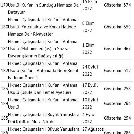
15 Ekim
179
Usulü: Kur’an’ın Sunduğu Namaza Dair
Gösterim:
374
2022
Detaylar
Hikmet Çalışmaları | Kur’an’ı Anlama
8 Ekim
180
Usulü: Yolculukta ve Korku Halinde
Gösterim:
359
2022
Namaza Dair Rivayetler
Hikmet Çalışmaları | Kur’an’ı Anlama
1 Ekim
181
Usulü (Muhammed (as)’ın Söz ve
Gösterim:
467
2022
Davranışlarının Bağlayıcılığı)
Hikmet Çalışmaları | Kur’an’ı Anlama
24 Eylül
182
Usulü (Kur’an’ı Anlamada Nebi-Resul
Gösterim:
312
2022
Farkının Önemi)
Hikmet Çalışmaları | Kur’an’ı Anlama
17 Eylül
183
Gösterim:
258
Usulü (Usule Dair Temel Ayetler)
2022
Hikmet Çalışmaları | Kur’an’ı Anlama
10 Eylül
184
Gösterim:
263
Usulü
2022
Hikmet Çalışmaları | Büyük Yanlışlara
3 Eylül
185
Gösterim:
254
Dini Kılıflar: Muta Nikahı
2022
Hikmet Çalışmaları | Büyük Yanlışlara
27 Ağustos
186
Gösterim:
286