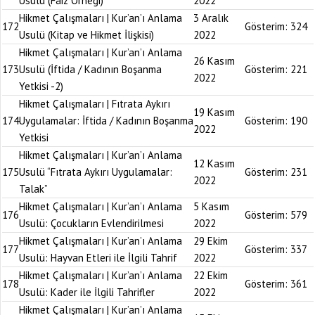
Usulü (Faiz Örneği)
2022
Hikmet Çalışmaları | Kur’an’ı Anlama
3 Aralık
172
Gösterim:
324
Usulü (Kitap ve Hikmet İlişkisi)
2022
Hikmet Çalışmaları | Kur’an’ı Anlama
26 Kasım
173
Usulü (İftida / Kadının Boşanma
Gösterim:
221
2022
Yetkisi -2)
Hikmet Çalışmaları | Fıtrata Aykırı
19 Kasım
174
Uygulamalar: İftida / Kadının Boşanma
Gösterim:
190
2022
Yetkisi
Hikmet Çalışmaları | Kur’an’ı Anlama
12 Kasım
175
Usulü “Fıtrata Aykırı Uygulamalar:
Gösterim:
231
2022
Talak”
Hikmet Çalışmaları | Kur’an’ı Anlama
5 Kasım
176
Gösterim:
579
Usulü: Çocukların Evlendirilmesi
2022
Hikmet Çalışmaları | Kur’an’ı Anlama
29 Ekim
177
Gösterim:
337
Usulü: Hayvan Etleri ile İlgili Tahrif
2022
Hikmet Çalışmaları | Kur’an’ı Anlama
22 Ekim
178
Gösterim:
361
Usulü: Kader ile İlgili Tahrifler
2022
Hikmet Çalışmaları | Kur’an’ı Anlama