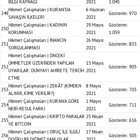
BİLGİ KAYNAĞI
2021
1.045
Hikmet Çalışmaları | KUR’AN’DA
6 Haziran
249
Gösterim:
970
SAVAŞIN İLKELERİ
2021
Hikmet Çalışmaları | KADININ
29 Mayıs
Gösterim:
250
KORUNMASI
2021
1.059
Hikmet Çalışmaları | İNANCIN
26 Mayıs
251
Gösterim:
833
SORGULANMASI
2021
Hikmet Çalışmaları | ÖNCEKİ
ÜMMETLER ÜZERİNDEN YAPILAN
15 Mayıs
252
Gösterim:
903
UYARILAR: DÜNYAYI AHİRETE TERCİH
2021
ETME
Hikmet Çalışmaları | ZEKÂT (KİMDEN
8 Mayıs
253
Gösterim:
703
ALINIR, KİME VERİLİR?)
2021
Hikmet Çalışmaları | KUR’AN’A GÖRE
1 Mayıs
254
Gösterim:
711
NEBİ-RESUL FARKI
2021
Hikmet Çalışmaları | KRİPTO PARALAR
25 Nisan
255
Gösterim:
616
VE BİTCOİN
2021
Hikmet Çalışmaları | ORUÇ İLE İLGİLİ
17 Nisan
256
Gösterim:
503
DOĞRU BİLDİĞİMİZ YANLIŞLAR
2021