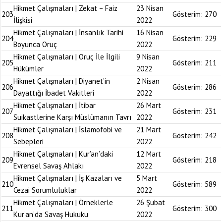
Hikmet Çalışmaları | Zekat – Faiz
23 Nisan
203
Gösterim:
270
İlişkisi
2022
Hikmet Çalışmaları | İnsanlık Tarihi
16 Nisan
204
Gösterim:
229
Boyunca Oruç
2022
Hikmet Çalışmaları | Oruç İle İlgili
9 Nisan
205
Gösterim:
211
Hükümler
2022
Hikmet Çalışmaları | Diyanet’in
2 Nisan
206
Gösterim:
286
Dayattığı İbadet Vakitleri
2022
Hikmet Çalışmaları | İtibar
26 Mart
207
Gösterim:
231
Suikastlerine Karşı Müslümanın Tavrı
2022
Hikmet Çalışmaları | İslamofobi ve
21 Mart
208
Gösterim:
242
Sebepleri
2022
Hikmet Çalışmaları | Kur’an’daki
12 Mart
209
Gösterim:
218
Evrensel Savaş Ahlakı
2022
Hikmet Çalışmaları | İş Kazaları ve
5 Mart
210
Gösterim:
589
Cezai Sorumluluklar
2022
Hikmet Çalışmaları | Örneklerle
26 Şubat
211
Gösterim:
300
Kur’an’da Savaş Hukuku
2022