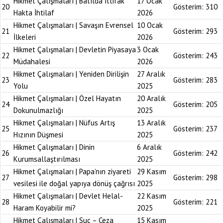
Hikmet Çalışmaları | Batılda İttifak
17 Ocak
20
Gösterim:
310
Hakta İhtilaf
2026
Hikmet Çalışmaları | Savaşın Evrensel
10 Ocak
21
Gösterim:
293
İlkeleri
2026
Hikmet Çalışmaları | Devletin Piyasaya
3 Ocak
22
Gösterim:
243
Müdahalesi
2026
Hikmet Çalışmaları | Yeniden Dirilişin
27 Aralık
23
Gösterim:
283
Yolu
2025
Hikmet Çalışmaları | Özel Hayatın
20 Aralık
24
Gösterim:
205
Dokunulmazlığı
2025
Hikmet Çalışmaları | Nüfus Artış
13 Aralık
25
Gösterim:
237
Hızının Düşmesi
2025
Hikmet Çalışmaları | Dinin
6 Aralık
26
Gösterim:
242
Kurumsallaştırılması
2025
Hikmet Çalışmaları | Papa’nın ziyareti
29 Kasım
27
Gösterim:
298
vesilesi ile doğal yapıya dönüş çağrısı
2025
Hikmet Çalışmaları | Devlet Helal-
22 Kasım
28
Gösterim:
221
Haram Koyabilir mi?
2025
Hikmet Çalışmaları | Suç – Ceza
15 Kasım