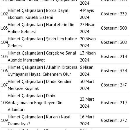
2024
Hikmet Çalışmaları | Borca Dayalı
4 Mayıs
102
Gösterim:
239
Ekonomi: Kölelik Sistemi
2024
Hikmet Çalışmaları | Hurafelerin Din
27 Nisan
103
Gösterim:
300
Haline Gelmesi
2024
Hikmet Çalışmaları | Şirkin İlim Haline
20 Nisan
104
Gösterim:
308
Gelmesi
2024
Hikmet Çalışmaları | Gerçek ve Sanal
13 Nisan
105
Gösterim:
214
Alemde Mahremiyet
2024
Hikmet Çalışmaları | Allah’ın Kitabına
6 Nisan
106
Gösterim:
334
Uymayanın Hayatı Cehennem Olur
2024
Hikmet Çalışmaları | Dinde Kendini
30 Mart
107
Gösterim:
247
Merkeze Koymak
2024
Hikmet Çalışmaları | Dinin
23 Mart
108
Anlaşılmasını Engelleyen Din
Gösterim:
219
2024
Adamları
Hikmet Çalışmaları | Kur’an’ı Nasıl
16 Mart
109
Gösterim:
272
Okumalıyız?
2024