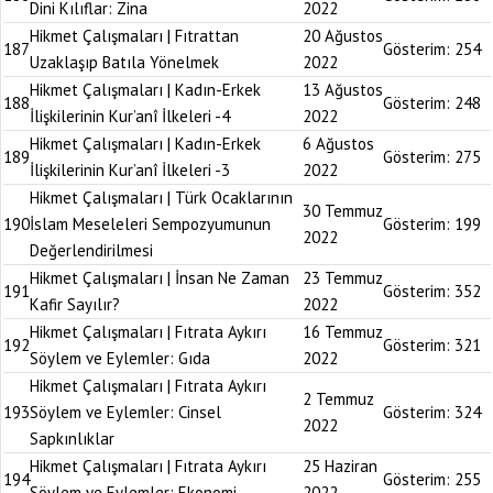
Dini Kılıflar: Zina
2022
Hikmet Çalışmaları | Fıtrattan
20 Ağustos
187
Gösterim:
254
Uzaklaşıp Batıla Yönelmek
2022
Hikmet Çalışmaları | Kadın-Erkek
13 Ağustos
188
Gösterim:
248
İlişkilerinin Kur’anî İlkeleri -4
2022
Hikmet Çalışmaları | Kadın-Erkek
6 Ağustos
189
Gösterim:
275
İlişkilerinin Kur’anî İlkeleri -3
2022
Hikmet Çalışmaları | Türk Ocaklarının
30 Temmuz
190
İslam Meseleleri Sempozyumunun
Gösterim:
199
2022
Değerlendirilmesi
Hikmet Çalışmaları | İnsan Ne Zaman
23 Temmuz
191
Gösterim:
352
Kafir Sayılır?
2022
Hikmet Çalışmaları | Fıtrata Aykırı
16 Temmuz
192
Gösterim:
321
Söylem ve Eylemler: Gıda
2022
Hikmet Çalışmaları | Fıtrata Aykırı
2 Temmuz
193
Söylem ve Eylemler: Cinsel
Gösterim:
324
2022
Sapkınlıklar
Hikmet Çalışmaları | Fıtrata Aykırı
25 Haziran
194
Gösterim:
255
Söylem ve Eylemler: Ekonomi
2022