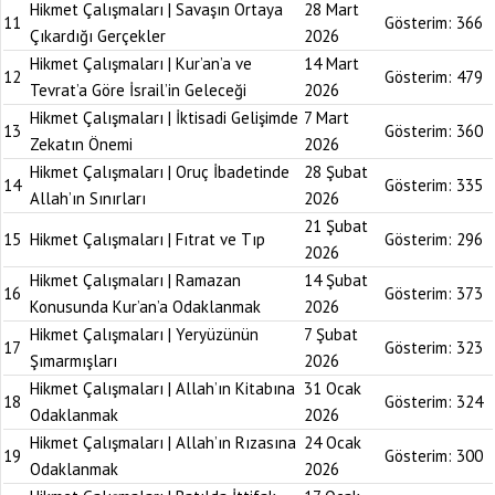
Hikmet Çalışmaları | Savaşın Ortaya
28 Mart
11
Gösterim:
366
Çıkardığı Gerçekler
2026
Hikmet Çalışmaları | Kur’an’a ve
14 Mart
12
Gösterim:
479
Tevrat’a Göre İsrail’in Geleceği
2026
Hikmet Çalışmaları | İktisadi Gelişimde
7 Mart
13
Gösterim:
360
Zekatın Önemi
2026
Hikmet Çalışmaları | Oruç İbadetinde
28 Şubat
14
Gösterim:
335
Allah’ın Sınırları
2026
21 Şubat
15
Hikmet Çalışmaları | Fıtrat ve Tıp
Gösterim:
296
2026
Hikmet Çalışmaları | Ramazan
14 Şubat
16
Gösterim:
373
Konusunda Kur’an’a Odaklanmak
2026
Hikmet Çalışmaları | Yeryüzünün
7 Şubat
17
Gösterim:
323
Şımarmışları
2026
Hikmet Çalışmaları | Allah’ın Kitabına
31 Ocak
18
Gösterim:
324
Odaklanmak
2026
Hikmet Çalışmaları | Allah’ın Rızasına
24 Ocak
19
Gösterim:
300
Odaklanmak
2026