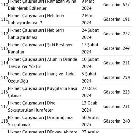
Hikmet Çalışmaları | Ramazan Ayına
9 Mart
110
Gösterim:
627
Dair Merak Edilenler
2024
Hikmet Çalışmaları | Nebilerin
2 Mart
111
Gösterim:
191
İlahlaştırılması -2
2024
Hikmet Çalışmaları | Nebilerin
24 Şubat
112
Gösterim:
272
İlahlaştırılması
2024
Hikmet Çalışmaları | Şirki Besleyen
17 Şubat
113
Gösterim:
249
Kanallar
2024
Hikmet Çalışmaları | Allah’ın Dininde
10 Şubat
114
Gösterim:
211
Tavize Yer Yoktur
2024
Hikmet Çalışmaları | İnanç ve İfade
3 Şubat
115
Gösterim:
254
Özgürlüğü
2024
Hikmet Çalışmaları | Kaygılarla Başa
27 Ocak
116
Gösterim:
228
Çıkmak
2024
Hikmet Çalışmaları | Dine
13 Ocak
117
Gösterim:
231
Sokuşturulan Hurafeler
2024
Hikmet Çalışmaları | Dindarlığımızı
30 Aralık
118
Gösterim:
240
Sorgulamak
2023
Hikmet Çalışmaları | Dünyayı Ahirete
23 Aralık