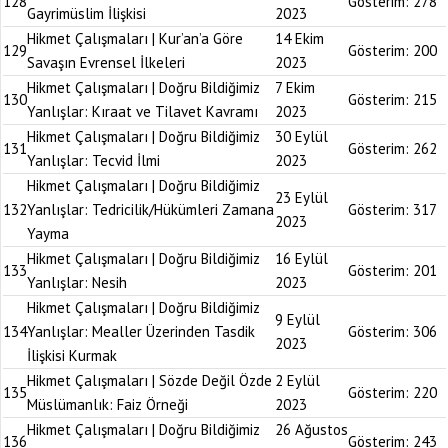
128
Gösterim:
278
Gayrimüslim İlişkisi
2023
Hikmet Çalışmaları | Kur’an’a Göre
14 Ekim
129
Gösterim:
200
Savaşın Evrensel İlkeleri
2023
Hikmet Çalışmaları | Doğru Bildiğimiz
7 Ekim
130
Gösterim:
215
Yanlışlar: Kıraat ve Tilavet Kavramı
2023
Hikmet Çalışmaları | Doğru Bildiğimiz
30 Eylül
131
Gösterim:
262
Yanlışlar: Tecvid İlmi
2023
Hikmet Çalışmaları | Doğru Bildiğimiz
23 Eylül
132
Yanlışlar: Tedricilik/Hükümleri Zamana
Gösterim:
317
2023
Yayma
Hikmet Çalışmaları | Doğru Bildiğimiz
16 Eylül
133
Gösterim:
201
Yanlışlar: Nesih
2023
Hikmet Çalışmaları | Doğru Bildiğimiz
9 Eylül
134
Yanlışlar: Mealler Üzerinden Tasdik
Gösterim:
306
2023
İlişkisi Kurmak
Hikmet Çalışmaları | Sözde Değil Özde
2 Eylül
135
Gösterim:
220
Müslümanlık: Faiz Örneği
2023
Hikmet Çalışmaları | Doğru Bildiğimiz
26 Ağustos
136
Gösterim:
243