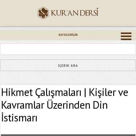
İsminiz (*)
KATEGORILER
Epostanız (*)
Hikmet Çalışmaları | Kişiler ve
Yaşadığınız Hatanın Ayrıntıları
Kavramlar Üzerinden Din
İstismarı
Bağlantıyı Gönderin