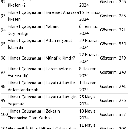
92
Gösterim:
245
İlkeleri -2
2024
Hikmet Çalışmaları | Evrensel Anayasa
13 Temmuz
93
Gösterim:
285
İlkeleri
2024
Hikmet Çalışmaları | Yabancı
6 Temmuz
94
Gösterim:
221
Düşmanlığı
2024
Hikmet Çalışmaları | Allah’ın Şeriatı
29 Haziran
95
Gösterim:
330
İslam’dır
2024
22 Haziran
96
Hikmet Çalışmaları | Münafık Kimdir?
Gösterim:
279
2024
Hikmet Çalışmaları | Haram Ayların
8 Haziran
97
Gösterim:
248
Evrenselliği
2024
Hikmet Çalışmaları | Hayatı Allah ile
1 Haziran
98
Gösterim:
241
Anlamlandırmak
2024
Hikmet Çalışmaları | Hayatı Allah İçin
25 Mayıs
99
Gösterim:
275
Yaşamak
2024
Hikmet Çalışmaları | Zekatın
18 Mayıs
100
Gösterim:
327
Ekonomiye Olan Katkısı
2024
11 Mayıs
101
Ekonomik İntihar | Hikmet Çalışmaları
Gösterim:
208