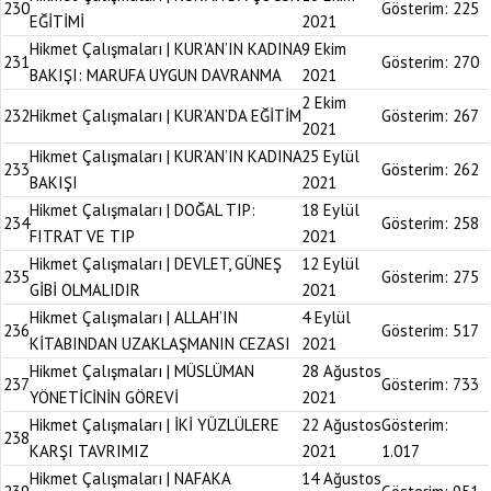
230
Gösterim:
225
EĞİTİMİ
2021
Hikmet Çalışmaları | KUR’AN’IN KADINA
9 Ekim
231
Gösterim:
270
BAKIŞI: MARUFA UYGUN DAVRANMA
2021
2 Ekim
232
Hikmet Çalışmaları | KUR’AN’DA EĞİTİM
Gösterim:
267
2021
Hikmet Çalışmaları | KUR’AN’IN KADINA
25 Eylül
233
Gösterim:
262
BAKIŞI
2021
Hikmet Çalışmaları | DOĞAL TIP:
18 Eylül
234
Gösterim:
258
FITRAT VE TIP
2021
Hikmet Çalışmaları | DEVLET, GÜNEŞ
12 Eylül
235
Gösterim:
275
GİBİ OLMALIDIR
2021
Hikmet Çalışmaları | ALLAH’IN
4 Eylül
236
Gösterim:
517
KİTABINDAN UZAKLAŞMANIN CEZASI
2021
Hikmet Çalışmaları | MÜSLÜMAN
28 Ağustos
237
Gösterim:
733
YÖNETİCİNİN GÖREVİ
2021
Hikmet Çalışmaları | İKİ YÜZLÜLERE
22 Ağustos
Gösterim:
238
KARŞI TAVRIMIZ
2021
1.017
Hikmet Çalışmaları | NAFAKA
14 Ağustos