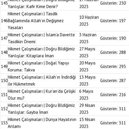
145
Gösterim:
230
Yanlışlar: Kafir Kime Denir?
2023
Hikmet Çalışmaları | Tasdik
10 Haziran
146
Bağlamında Allah’ın Değişmez
Gösterim:
197
2023
Yasaları
Hikmet Çalışmaları | İslam’a Davette
3 Haziran
147
Gösterim:
190
Tasdikin Önemi
2023
Hikmet Çalışmaları | Doğru Bildiğimiz
27 Mayıs
148
Gösterim:
288
Yanlışlar: Kitaplara İman
2023
Hikmet Çalışmaları | Doğal Yapıyı
20 Mayıs
149
Gösterim:
293
Koruma: Takva
2023
Hikmet Çalışmaları | Allah’ın İndirdiği
13 Mayıs
150
Gösterim:
287
ile Hükmetmek
2023
Hikmet Çalışmaları | Kur’an’da Çelişki
6 Mayıs
151
Gösterim:
216
Olur mu?
2023
Hikmet Çalışmaları | Doğru Bildiğimiz
29 Nisan
152
Gösterim:
311
Yanlışlar: Gayba İman
2023
Hikmet Çalışmaları | Dünya Hayatının
15 Nisan
153
Gösterim:
311
Anlamı
2023