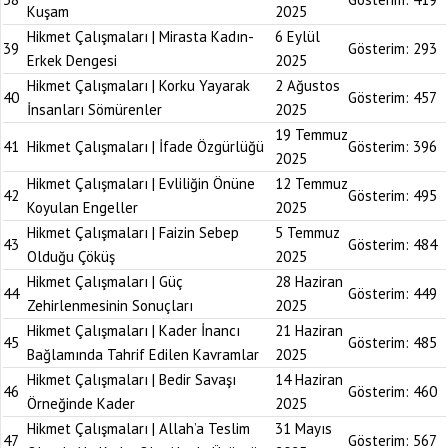
Kuşam
2025
Hikmet Çalışmaları | Mirasta Kadın-
6 Eylül
39
Gösterim:
293
Erkek Dengesi
2025
Hikmet Çalışmaları | Korku Yayarak
2 Ağustos
40
Gösterim:
457
İnsanları Sömürenler
2025
19 Temmuz
41
Hikmet Çalışmaları | İfade Özgürlüğü
Gösterim:
396
2025
Hikmet Çalışmaları | Evliliğin Önüne
12 Temmuz
42
Gösterim:
495
Koyulan Engeller
2025
Hikmet Çalışmaları | Faizin Sebep
5 Temmuz
43
Gösterim:
484
Olduğu Çöküş
2025
Hikmet Çalışmaları | Güç
28 Haziran
44
Gösterim:
449
Zehirlenmesinin Sonuçları
2025
Hikmet Çalışmaları | Kader İnancı
21 Haziran
45
Gösterim:
485
Bağlamında Tahrif Edilen Kavramlar
2025
Hikmet Çalışmaları | Bedir Savaşı
14 Haziran
46
Gösterim:
460
Örneğinde Kader
2025
Hikmet Çalışmaları | Allah’a Teslim
31 Mayıs
47
Gösterim:
567