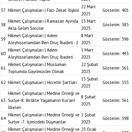
22 Mart
57
Hikmet Çalışmaları | Faiz-Zekat İlişkisi
Gösterim:
401
2025
Hikmet Çalışmaları | Ramazan Ayında
15 Mart
58
Gösterim:
383
Akla Gelen Sorular
2025
Hikmet Çalışmaları | Adem
8 Mart
59
Gösterim:
396
Aleyhisselamdan Beri Oruç İbadeti -2
2025
Hikmet Çalışmaları | Adem
1 Mart
60
Gösterim:
493
Aleyhisselamdan Beri Oruç İbadeti
2025
Hikmet Çalışmaları | Müslüman
22 Şubat
61
Gösterim:
361
Toplumda Gayrimüslim Olmak
2025
15 Şubat
62
Hikmet Çalışmaları | Hicretin Şartları
Gösterim:
355
2025
Hikmet Çalışmaları | Medine Örneği ve
8 Şubat
63
Suriye-8: Birlikte Yaşamanın Kur’anî
Gösterim:
361
2025
İlkeleri
Hikmet Çalışmaları | Medine Örneği ve
1 Şubat
64
Gösterim:
398
Suriye -7: İçimizdeki Düşmanlar
2025
Hikmet Çalışmaları | Medine Örneği ve
25 Ocak