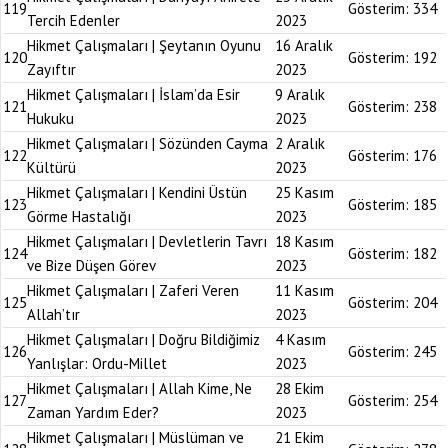
119
Gösterim:
334
Tercih Edenler
2023
Hikmet Çalışmaları | Şeytanın Oyunu
16 Aralık
120
Gösterim:
192
Zayıftır
2023
Hikmet Çalışmaları | İslam’da Esir
9 Aralık
121
Gösterim:
238
Hukuku
2023
Hikmet Çalışmaları | Sözünden Cayma
2 Aralık
122
Gösterim:
176
Kültürü
2023
Hikmet Çalışmaları | Kendini Üstün
25 Kasım
123
Gösterim:
185
Görme Hastalığı
2023
Hikmet Çalışmaları | Devletlerin Tavrı
18 Kasım
124
Gösterim:
182
ve Bize Düşen Görev
2023
Hikmet Çalışmaları | Zaferi Veren
11 Kasım
125
Gösterim:
204
Allah’tır
2023
Hikmet Çalışmaları | Doğru Bildiğimiz
4 Kasım
126
Gösterim:
245
Yanlışlar: Ordu-Millet
2023
Hikmet Çalışmaları | Allah Kime, Ne
28 Ekim
127
Gösterim:
254
Zaman Yardım Eder?
2023
Hikmet Çalışmaları | Müslüman ve
21 Ekim