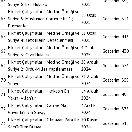
65
Gösterim:
399
Suriye 6: Esir Hukuku
2025
Hikmet Çalışmaları | Medine Örneği ve
18 Ocak
66
Suriye 5: Müslüman Görünümlü Dış
Gösterim:
341
2025
Düşmanlar
Hikmet Çalışmaları | Medine Örneği ve
11 Ocak
67
Gösterim:
416
Suriye 4: Yetkililerin Denetlenmesi
2025
Hikmet Çalışmaları | Medine Örneği ve
4 Ocak
68
Gösterim:
430
Suriye 3: Ceza Hukuku
2025
Hikmet Çalışmaları | Medine Örneği ve
28 Aralık
69
Gösterim:
376
Suriye 2: Ordu-Millet Yapılanması
2024
Hikmet Çalışmaları | Medine Örneği ve
21 Aralık
70
Gösterim:
359
Suriye
2024
Hikmet Çalışmaları | Herkesin En
14 Aralık
71
Gösterim:
499
Yakını Allah’tır
2024
Hikmet Çalışmaları | Can ve Mal
7 Aralık
72
Gösterim:
338
Güvenliği İçin Savaş
2024
Hikmet Çalışmaları | Olmayan Para ile
30 Kasım
73
Gösterim:
315
Sömürülen Dünya
2024