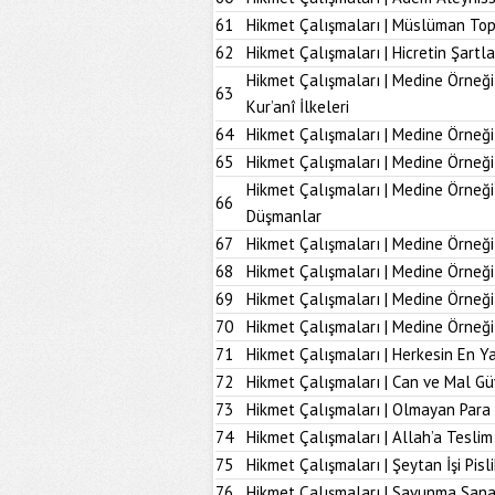
61
Hikmet Çalışmaları | Müslüman To
62
Hikmet Çalışmaları | Hicretin Şartla
Hikmet Çalışmaları | Medine Örneği
63
Kur’anî İlkeleri
64
Hikmet Çalışmaları | Medine Örneği
65
Hikmet Çalışmaları | Medine Örneği
Hikmet Çalışmaları | Medine Örneğ
66
Düşmanlar
67
Hikmet Çalışmaları | Medine Örneği 
68
Hikmet Çalışmaları | Medine Örneği
69
Hikmet Çalışmaları | Medine Örneği
70
Hikmet Çalışmaları | Medine Örneği
71
Hikmet Çalışmaları | Herkesin En Ya
72
Hikmet Çalışmaları | Can ve Mal Güv
73
Hikmet Çalışmaları | Olmayan Para
74
Hikmet Çalışmaları | Allah’a Tesl
75
Hikmet Çalışmaları | Şeytan İşi Pisli
76
Hikmet Çalışmaları | Savunma Sana