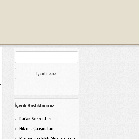
İçerik Başlıklarımız
Kur’an Sohbetleri
Hikmet Çalışmaları
Mukayeseli Fıkıh Müzakereleri