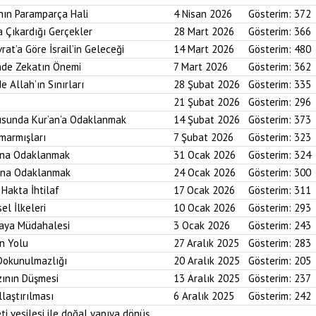
nın Paramparça Hali
4 Nisan 2026
Gösterim:
372
a Çıkardığı Gerçekler
28 Mart 2026
Gösterim:
366
rat’a Göre İsrail’in Geleceği
14 Mart 2026
Gösterim:
480
imde Zekatın Önemi
7 Mart 2026
Gösterim:
362
e Allah’ın Sınırları
28 Şubat 2026
Gösterim:
335
21 Şubat 2026
Gösterim:
296
usunda Kur’an’a Odaklanmak
14 Şubat 2026
Gösterim:
373
marmışları
7 Şubat 2026
Gösterim:
323
bına Odaklanmak
31 Ocak 2026
Gösterim:
324
asına Odaklanmak
24 Ocak 2026
Gösterim:
300
 Hakta İhtilaf
17 Ocak 2026
Gösterim:
311
el İlkeleri
10 Ocak 2026
Gösterim:
293
saya Müdahalesi
3 Ocak 2026
Gösterim:
243
in Yolu
27 Aralık 2025
Gösterim:
283
 Dokunulmazlığı
20 Aralık 2025
Gösterim:
205
zının Düşmesi
13 Aralık 2025
Gösterim:
237
laştırılması
6 Aralık 2025
Gösterim:
242
ti vesilesi ile doğal yapıya dönüş