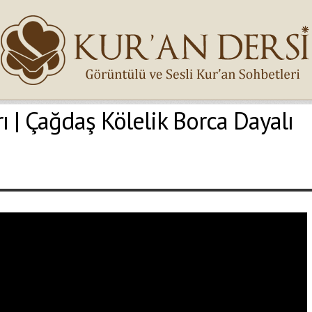
 | Çağdaş Kölelik Borca Dayalı
İsminiz (*)
Epostanız (*)
Yaşadığınız Hatanın Ayrıntıları