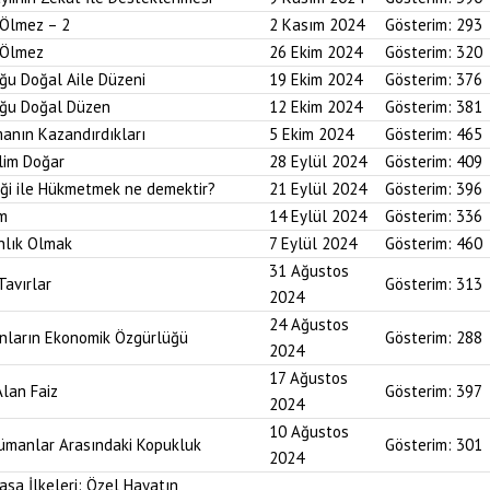
 Ölmez – 2
2 Kasım 2024
Gösterim:
293
r Ölmez
26 Ekim 2024
Gösterim:
320
uğu Doğal Aile Düzeni
19 Ekim 2024
Gösterim:
376
duğu Doğal Düzen
12 Ekim 2024
Gösterim:
381
anın Kazandırdıkları
5 Ekim 2024
Gösterim:
465
lim Doğar
28 Eylül 2024
Gösterim:
409
diği ile Hükmetmek ne demektir?
21 Eylül 2024
Gösterim:
396
um
14 Eylül 2024
Gösterim:
336
nlık Olmak
7 Eylül 2024
Gösterim:
460
31 Ağustos
Tavırlar
Gösterim:
313
2024
24 Ağustos
ınların Ekonomik Özgürlüğü
Gösterim:
288
2024
17 Ağustos
Alan Faiz
Gösterim:
397
2024
10 Ağustos
lümanlar Arasındaki Kopukluk
Gösterim:
301
2024
asa İlkeleri: Özel Hayatın