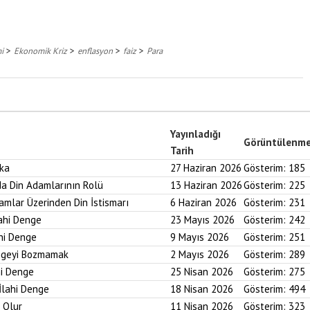
>
>
>
>
i
Ekonomik Kriz
enflasyon
faiz
Para
Yayınladığı
Görüntülenm
Tarih
aka
27 Haziran 2026
Gösterim:
185
nda Din Adamlarının Rolü
13 Haziran 2026
Gösterim:
225
ramlar Üzerinden Din İstismarı
6 Haziran 2026
Gösterim:
231
lahi Denge
23 Mayıs 2026
Gösterim:
242
ahi Denge
9 Mayıs 2026
Gösterim:
251
engeyi Bozmamak
2 Mayıs 2026
Gösterim:
289
hi Denge
25 Nisan 2026
Gösterim:
275
İlahi Denge
18 Nisan 2026
Gösterim:
494
i Olur
11 Nisan 2026
Gösterim:
323