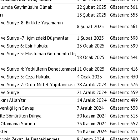
plumda Gayrimüslim Olmak
22 Şubat 2025
Gösterim:
361
rı
15 Şubat 2025
Gösterim:
355
 ve Suriye-8: Birlikte Yaşamanın
8 Şubat 2025
Gösterim:
361
 ve Suriye -7: İçimizdeki Düşmanlar
1 Şubat 2025
Gösterim:
398
 ve Suriye 6: Esir Hukuku
25 Ocak 2025
Gösterim:
399
i ve Suriye 5: Müslüman Görünümlü Dış
18 Ocak 2025
Gösterim:
341
ve Suriye 4: Yetkililerin Denetlenmesi
11 Ocak 2025
Gösterim:
416
 ve Suriye 3: Ceza Hukuku
4 Ocak 2025
Gösterim:
430
 ve Suriye 2: Ordu-Millet Yapılanması
28 Aralık 2024
Gösterim:
376
 ve Suriye
21 Aralık 2024
Gösterim:
359
kını Allah’tır
14 Aralık 2024
Gösterim:
499
enliği İçin Savaş
7 Aralık 2024
Gösterim:
338
 ile Sömürülen Dünya
30 Kasım 2024
Gösterim:
315
im Olamama Sorunu
23 Kasım 2024
Gösterim:
352
kler
16 Kasım 2024
Gösterim:
317
yiinin Zekat İle Desteklenmesi
9 Kasım 2024
Gösterim:
390