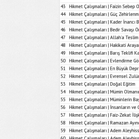
43
Hikmet Çalışmaları | Faizin Sebep 
44
Hikmet Çalışmaları | Güç Zehirlenm
45
Hikmet Çalışmaları | Kader İnancı 
46
Hikmet Çalışmaları | Bedir Savaşı 
47
Hikmet Çalışmaları | Allah’a Tesl
48
Hikmet Çalışmaları | Hakikati Aray
49
Hikmet Çalışmaları | Barış Teklifi K
50
Hikmet Çalışmaları | Evlendirme Gö
51
Hikmet Çalışmaları | En Büyük Dep
52
Hikmet Çalışmaları | Evrensel Zulü
53
Hikmet Çalışmaları | Doğal Eğitim
54
Hikmet Çalışmaları | Mümin Olmanı
55
Hikmet Çalışmaları | Müminlerin B
56
Hikmet Çalışmaları | İnsanların ve 
57
Hikmet Çalışmaları | Faiz-Zekat İlişk
58
Hikmet Çalışmaları | Ramazan Ayın
59
Hikmet Çalışmaları | Adem Aleyhiss
60
Hikmet Çalışmaları | Adem Aleyhiss