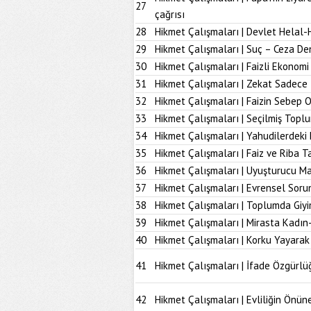
27
çağrısı
28
Hikmet Çalışmaları | Devlet Helal-
29
Hikmet Çalışmaları | Suç – Ceza De
30
Hikmet Çalışmaları | Faizli Ekonom
31
Hikmet Çalışmaları | Zekat Sadece 
32
Hikmet Çalışmaları | Faizin Sebep 
33
Hikmet Çalışmaları | Seçilmiş Topl
34
Hikmet Çalışmaları | Yahudilerdeki
35
Hikmet Çalışmaları | Faiz ve Riba T
36
Hikmet Çalışmaları | Uyuşturucu M
37
Hikmet Çalışmaları | Evrensel Soru
38
Hikmet Çalışmaları | Toplumda Giy
39
Hikmet Çalışmaları | Mirasta Kadın
40
Hikmet Çalışmaları | Korku Yayarak
41
Hikmet Çalışmaları | İfade Özgürlü
42
Hikmet Çalışmaları | Evliliğin Önü