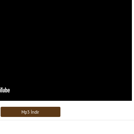
Bağlantıyı Gönderin
[recaptcha]
Mp3 İndir