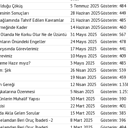
Olduğu Çöküş
5 Temmuz 2025
Gösterim:
484
esinin Sonuçları
28 Haziran 2025
Gösterim:
449
Bağlamında Tahrif Edilen Kavramlar
21 Haziran 2025
Gösterim:
485
Örneğinde Kader
14 Haziran 2025
Gösterim:
460
im Olanda Ne Korku Olur Ne de Üzüntü
31 Mayıs 2025
Gösterim:
567
anların Önündeki Engeller
24 Mayıs 2025
Gösterim:
478
arşısında Görevlerimiz
17 Mayıs 2025
Gösterim:
441
revimiz
10 Mayıs 2025
Gösterim:
409
reme Hazır mıyız?
3 Mayıs 2025
Gösterim:
483
m: Şirk
26 Nisan 2025
Gösterim:
539
19 Nisan 2025
Gösterim:
459
n Gereği
12 Nisan 2025
Gösterim:
1.33
aşkalarına Özenmesi
5 Nisan 2025
Gösterim:
1.25
Cinlerin Muhalif Yapısı
30 Mart 2025
Gösterim:
390
isi
22 Mart 2025
Gösterim:
401
da Akla Gelen Sorular
15 Mart 2025
Gösterim:
383
elamdan Beri Oruç İbadeti -2
8 Mart 2025
Gösterim:
396
elamdan Beri Oruç İbadeti
1 Mart 2025
Gösterim:
494