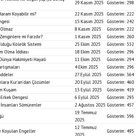
29 Kasım 2025
Gösterim:
298
Haram Koyabilir mi?
22 Kasım 2025
Gösterim:
222
ngesi
15 Kasım 2025
Gösterim:
242
i Olmaz
8 Kasım 2025
Gösterim:
222
Zenginlere mi Farzdır?
1 Kasım 2025
Gösterim:
260
Olduğu Kölelik Sistemi
25 Ekim 2025
Gösterim:
332
um Olma İddiası
18 Ekim 2025
Gösterim:
296
 Dünya Hakimiyeti Hayali
11 Ekim 2025
Gösterim:
294
artışmaları
4 Ekim 2025
Gösterim:
296
addeler
27 Eylül 2025
Gösterim:
364
nlara Kur’an’dan Çözümler
20 Eylül 2025
Gösterim:
460
im Kuşam
13 Eylül 2025
Gösterim:
419
-Erkek Dengesi
6 Eylül 2025
Gösterim:
293
 İnsanları Sömürenler
2 Ağustos 2025
Gösterim:
457
19 Temmuz
ğü
Gösterim:
396
2025
12 Temmuz
ne Koyulan Engeller
Gösterim:
495
2025