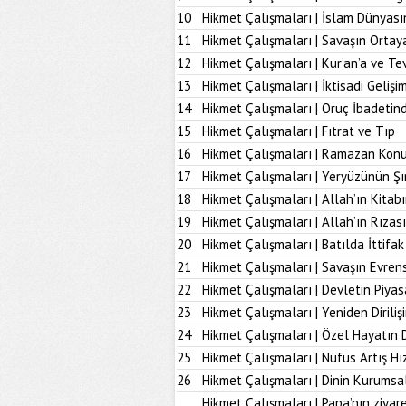
10
Hikmet Çalışmaları | İslam Dünyası
11
Hikmet Çalışmaları | Savaşın Ortay
12
Hikmet Çalışmaları | Kur’an’a ve Tev
13
Hikmet Çalışmaları | İktisadi Geliş
14
Hikmet Çalışmaları | Oruç İbadetind
15
Hikmet Çalışmaları | Fıtrat ve Tıp
16
Hikmet Çalışmaları | Ramazan Kon
17
Hikmet Çalışmaları | Yeryüzünün Şı
18
Hikmet Çalışmaları | Allah’ın Kita
19
Hikmet Çalışmaları | Allah’ın Rız
20
Hikmet Çalışmaları | Batılda İttifak
21
Hikmet Çalışmaları | Savaşın Evrens
22
Hikmet Çalışmaları | Devletin Piya
23
Hikmet Çalışmaları | Yeniden Diriliş
24
Hikmet Çalışmaları | Özel Hayatın
25
Hikmet Çalışmaları | Nüfus Artış Hı
26
Hikmet Çalışmaları | Dinin Kurumsal
Hikmet Çalışmaları | Papa’nın ziyare