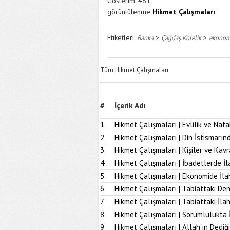
Gösterim:
481
görüntülenme
Hikmet Çalışmaları
Etiketleri:
>
>
Banka
Çağdaş Kölelik
ekonom
Tüm Hikmet Çalışmaları
#
İçerik Adı
1
Hikmet Çalışmaları | Evlilik ve Naf
2
Hikmet Çalışmaları | Din İstismarı
3
Hikmet Çalışmaları | Kişiler ve Kav
4
Hikmet Çalışmaları | İbadetlerde İ
5
Hikmet Çalışmaları | Ekonomide İl
6
Hikmet Çalışmaları | Tabiattaki D
7
Hikmet Çalışmaları | Tabiattaki İla
8
Hikmet Çalışmaları | Sorumlulukta 
9
Hikmet Çalışmaları | Allah’ın Dediğ