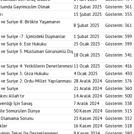
plumda Gayrimüslim Olmak
22 Şubat 2025
Gösterim:
361
rı
15 Şubat 2025
Gösterim:
355
 ve Suriye-8: Birlikte Yaşamanın
8 Şubat 2025
Gösterim:
361
 ve Suriye -7: İçimizdeki Düşmanlar
1 Şubat 2025
Gösterim:
399
 ve Suriye 6: Esir Hukuku
25 Ocak 2025
Gösterim:
399
i ve Suriye 5: Müslüman Görünümlü Dış
18 Ocak 2025
Gösterim:
341
ve Suriye 4: Yetkililerin Denetlenmesi
11 Ocak 2025
Gösterim:
416
 ve Suriye 3: Ceza Hukuku
4 Ocak 2025
Gösterim:
430
 ve Suriye 2: Ordu-Millet Yapılanması
28 Aralık 2024
Gösterim:
376
 ve Suriye
21 Aralık 2024
Gösterim:
360
kını Allah’tır
14 Aralık 2024
Gösterim:
500
enliği İçin Savaş
7 Aralık 2024
Gösterim:
338
 ile Sömürülen Dünya
30 Kasım 2024
Gösterim:
315
im Olamama Sorunu
23 Kasım 2024
Gösterim:
352
kler
16 Kasım 2024
Gösterim:
318
yiinin Zekat İle Desteklenmesi
9 Kasım 2024
Gösterim:
390