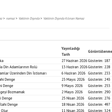
>
>
>
az
namaz
Vaktinin Dışında
Vaktinin Dışında Kılınan Namaz
Yayınladığı
Görüntülenm
Tarih
aka
27 Haziran 2026
Gösterim:
187
nda Din Adamlarının Rolü
13 Haziran 2026
Gösterim:
228
ramlar Üzerinden Din İstismarı
6 Haziran 2026
Gösterim:
233
lahi Denge
23 Mayıs 2026
Gösterim:
243
ahi Denge
9 Mayıs 2026
Gösterim:
253
engeyi Bozmamak
2 Mayıs 2026
Gösterim:
290
hi Denge
25 Nisan 2026
Gösterim:
276
İlahi Denge
18 Nisan 2026
Gösterim:
497
i Olur
11 Nisan 2026
Gösterim:
324