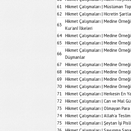
61
Hikmet Çalışmaları | Müslüman To
62
Hikmet Çalışmaları | Hicretin Şartla
Hikmet Çalışmaları | Medine Örneği
63
Kur’anî İlkeleri
64
Hikmet Çalışmaları | Medine Örneği
65
Hikmet Çalışmaları | Medine Örneği
Hikmet Çalışmaları | Medine Örneğ
66
Düşmanlar
67
Hikmet Çalışmaları | Medine Örneği 
68
Hikmet Çalışmaları | Medine Örneği
69
Hikmet Çalışmaları | Medine Örneği
70
Hikmet Çalışmaları | Medine Örneği
71
Hikmet Çalışmaları | Herkesin En Ya
72
Hikmet Çalışmaları | Can ve Mal Güv
73
Hikmet Çalışmaları | Olmayan Para
74
Hikmet Çalışmaları | Allah’a Tesl
75
Hikmet Çalışmaları | Şeytan İşi Pisli
76
Hikmet Çalışmaları | Savunma Sana