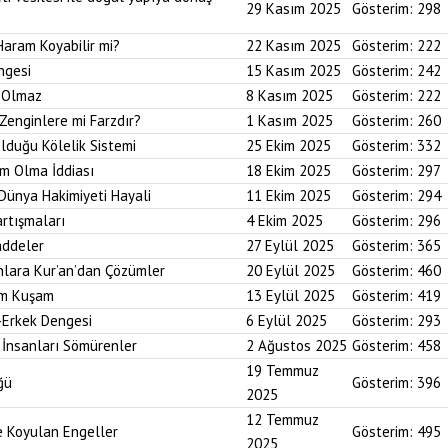
29 Kasım 2025
Gösterim:
298
Haram Koyabilir mi?
22 Kasım 2025
Gösterim:
222
ngesi
15 Kasım 2025
Gösterim:
242
i Olmaz
8 Kasım 2025
Gösterim:
222
Zenginlere mi Farzdır?
1 Kasım 2025
Gösterim:
260
Olduğu Kölelik Sistemi
25 Ekim 2025
Gösterim:
332
um Olma İddiası
18 Ekim 2025
Gösterim:
297
 Dünya Hakimiyeti Hayali
11 Ekim 2025
Gösterim:
294
artışmaları
4 Ekim 2025
Gösterim:
296
addeler
27 Eylül 2025
Gösterim:
365
nlara Kur’an’dan Çözümler
20 Eylül 2025
Gösterim:
460
im Kuşam
13 Eylül 2025
Gösterim:
419
-Erkek Dengesi
6 Eylül 2025
Gösterim:
293
 İnsanları Sömürenler
2 Ağustos 2025
Gösterim:
458
19 Temmuz
ğü
Gösterim:
396
2025
12 Temmuz
ne Koyulan Engeller
Gösterim:
495
2025