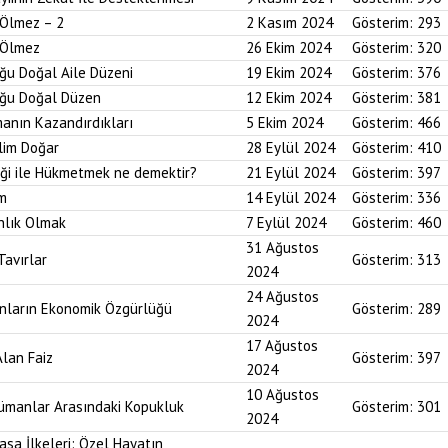
 Ölmez – 2
2 Kasım 2024
Gösterim:
293
r Ölmez
26 Ekim 2024
Gösterim:
320
uğu Doğal Aile Düzeni
19 Ekim 2024
Gösterim:
376
duğu Doğal Düzen
12 Ekim 2024
Gösterim:
381
anın Kazandırdıkları
5 Ekim 2024
Gösterim:
466
lim Doğar
28 Eylül 2024
Gösterim:
410
diği ile Hükmetmek ne demektir?
21 Eylül 2024
Gösterim:
397
um
14 Eylül 2024
Gösterim:
336
nlık Olmak
7 Eylül 2024
Gösterim:
460
31 Ağustos
Tavırlar
Gösterim:
313
2024
24 Ağustos
ınların Ekonomik Özgürlüğü
Gösterim:
289
2024
17 Ağustos
Alan Faiz
Gösterim:
397
2024
10 Ağustos
lümanlar Arasındaki Kopukluk
Gösterim:
301
2024
asa İlkeleri: Özel Hayatın