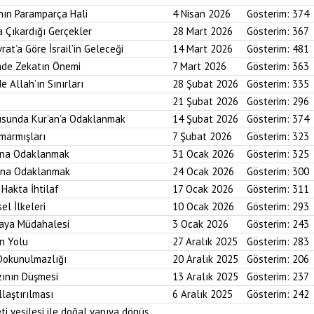
nın Paramparça Hali
4 Nisan 2026
Gösterim:
374
a Çıkardığı Gerçekler
28 Mart 2026
Gösterim:
367
rat’a Göre İsrail’in Geleceği
14 Mart 2026
Gösterim:
481
imde Zekatın Önemi
7 Mart 2026
Gösterim:
363
e Allah’ın Sınırları
28 Şubat 2026
Gösterim:
335
21 Şubat 2026
Gösterim:
296
usunda Kur’an’a Odaklanmak
14 Şubat 2026
Gösterim:
374
marmışları
7 Şubat 2026
Gösterim:
323
bına Odaklanmak
31 Ocak 2026
Gösterim:
325
asına Odaklanmak
24 Ocak 2026
Gösterim:
300
 Hakta İhtilaf
17 Ocak 2026
Gösterim:
311
el İlkeleri
10 Ocak 2026
Gösterim:
293
saya Müdahalesi
3 Ocak 2026
Gösterim:
243
in Yolu
27 Aralık 2025
Gösterim:
283
 Dokunulmazlığı
20 Aralık 2025
Gösterim:
206
zının Düşmesi
13 Aralık 2025
Gösterim:
237
laştırılması
6 Aralık 2025
Gösterim:
242
ti vesilesi ile doğal yapıya dönüş