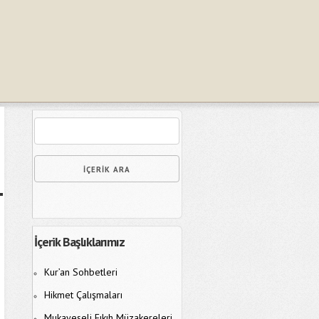
İçerik Başlıklarımız
Kur’an Sohbetleri
Hikmet Çalışmaları
Mukayeseli Fıkıh Müzakereleri