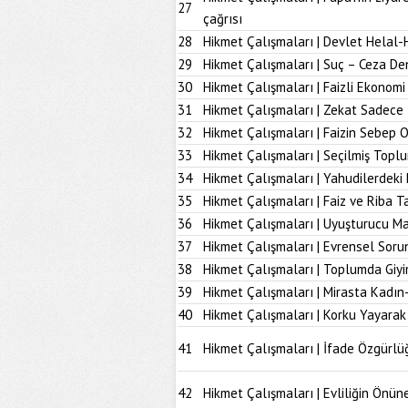
27
çağrısı
28
Hikmet Çalışmaları | Devlet Helal-
29
Hikmet Çalışmaları | Suç – Ceza De
30
Hikmet Çalışmaları | Faizli Ekonom
31
Hikmet Çalışmaları | Zekat Sadece 
32
Hikmet Çalışmaları | Faizin Sebep 
33
Hikmet Çalışmaları | Seçilmiş Topl
34
Hikmet Çalışmaları | Yahudilerdeki
35
Hikmet Çalışmaları | Faiz ve Riba T
36
Hikmet Çalışmaları | Uyuşturucu M
37
Hikmet Çalışmaları | Evrensel Soru
38
Hikmet Çalışmaları | Toplumda Giy
39
Hikmet Çalışmaları | Mirasta Kadın
40
Hikmet Çalışmaları | Korku Yayarak
41
Hikmet Çalışmaları | İfade Özgürlü
42
Hikmet Çalışmaları | Evliliğin Önü