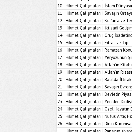
10
Hikmet Çalışmaları | İslam Dünyası
11
Hikmet Çalışmaları | Savaşın Ortay
12
Hikmet Çalışmaları | Kur’an’a ve Tev
13
Hikmet Çalışmaları | İktisadi Geliş
14
Hikmet Çalışmaları | Oruç İbadetind
15
Hikmet Çalışmaları | Fıtrat ve Tıp
16
Hikmet Çalışmaları | Ramazan Kon
17
Hikmet Çalışmaları | Yeryüzünün Şı
18
Hikmet Çalışmaları | Allah’ın Kita
19
Hikmet Çalışmaları | Allah’ın Rız
20
Hikmet Çalışmaları | Batılda İttifak
21
Hikmet Çalışmaları | Savaşın Evrens
22
Hikmet Çalışmaları | Devletin Piya
23
Hikmet Çalışmaları | Yeniden Diriliş
24
Hikmet Çalışmaları | Özel Hayatın
25
Hikmet Çalışmaları | Nüfus Artış Hı
26
Hikmet Çalışmaları | Dinin Kurumsal
Hikmet Çalışmaları | Papa’nın ziyare