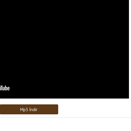
Bağlantıyı Gönderin
[recaptcha]
Mp3 İndir