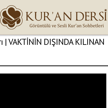
rı | VAKTİNİN DIŞINDA KILINAN
İsminiz (*)
Epostanız (*)
Yaşadığınız Hatanın Ayrıntıları