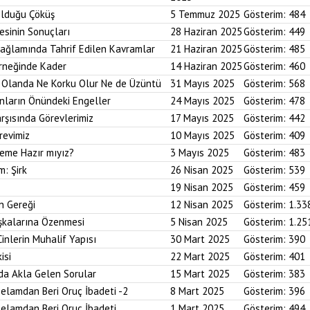
Olduğu Çöküş
5 Temmuz 2025
Gösterim:
484
esinin Sonuçları
28 Haziran 2025
Gösterim:
449
Bağlamında Tahrif Edilen Kavramlar
21 Haziran 2025
Gösterim:
485
Örneğinde Kader
14 Haziran 2025
Gösterim:
460
im Olanda Ne Korku Olur Ne de Üzüntü
31 Mayıs 2025
Gösterim:
568
anların Önündeki Engeller
24 Mayıs 2025
Gösterim:
478
arşısında Görevlerimiz
17 Mayıs 2025
Gösterim:
442
revimiz
10 Mayıs 2025
Gösterim:
409
reme Hazır mıyız?
3 Mayıs 2025
Gösterim:
483
m: Şirk
26 Nisan 2025
Gösterim:
539
19 Nisan 2025
Gösterim:
459
n Gereği
12 Nisan 2025
Gösterim:
1.33
aşkalarına Özenmesi
5 Nisan 2025
Gösterim:
1.25
Cinlerin Muhalif Yapısı
30 Mart 2025
Gösterim:
390
isi
22 Mart 2025
Gösterim:
401
da Akla Gelen Sorular
15 Mart 2025
Gösterim:
383
elamdan Beri Oruç İbadeti -2
8 Mart 2025
Gösterim:
396
elamdan Beri Oruç İbadeti
1 Mart 2025
Gösterim:
494