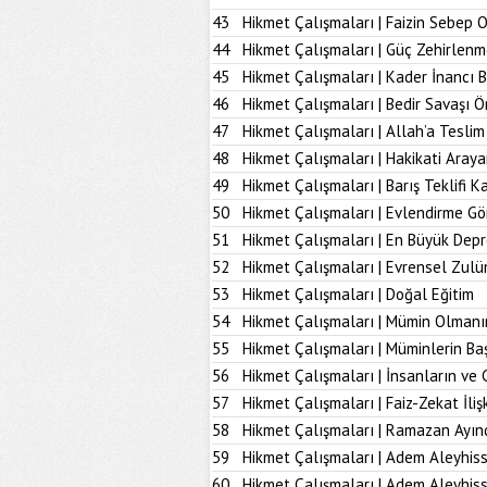
43
Hikmet Çalışmaları | Faizin Sebep 
44
Hikmet Çalışmaları | Güç Zehirlenm
45
Hikmet Çalışmaları | Kader İnancı 
46
Hikmet Çalışmaları | Bedir Savaşı 
47
Hikmet Çalışmaları | Allah’a Tesl
48
Hikmet Çalışmaları | Hakikati Aray
49
Hikmet Çalışmaları | Barış Teklifi K
50
Hikmet Çalışmaları | Evlendirme Gö
51
Hikmet Çalışmaları | En Büyük Dep
52
Hikmet Çalışmaları | Evrensel Zulü
53
Hikmet Çalışmaları | Doğal Eğitim
54
Hikmet Çalışmaları | Mümin Olmanı
55
Hikmet Çalışmaları | Müminlerin B
56
Hikmet Çalışmaları | İnsanların ve 
57
Hikmet Çalışmaları | Faiz-Zekat İlişk
58
Hikmet Çalışmaları | Ramazan Ayın
59
Hikmet Çalışmaları | Adem Aleyhiss
60
Hikmet Çalışmaları | Adem Aleyhiss