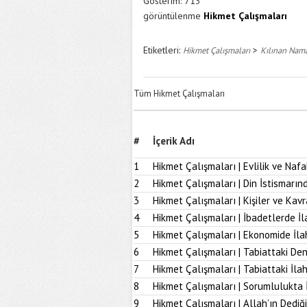
Gösterim:
713
görüntülenme
Hikmet Çalışmaları
Etiketleri:
>
Hikmet Çalışmaları
Kılınan Nam
Tüm Hikmet Çalışmaları
#
İçerik Adı
1
Hikmet Çalışmaları | Evlilik ve Naf
2
Hikmet Çalışmaları | Din İstismarı
3
Hikmet Çalışmaları | Kişiler ve Kav
4
Hikmet Çalışmaları | İbadetlerde İ
5
Hikmet Çalışmaları | Ekonomide İl
6
Hikmet Çalışmaları | Tabiattaki D
7
Hikmet Çalışmaları | Tabiattaki İla
8
Hikmet Çalışmaları | Sorumlulukta 
9
Hikmet Çalışmaları | Allah’ın Dediğ