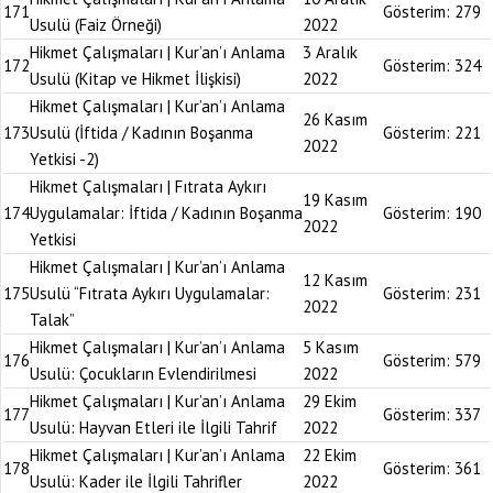
171
Gösterim:
279
Usulü (Faiz Örneği)
2022
Hikmet Çalışmaları | Kur’an’ı Anlama
3 Aralık
172
Gösterim:
324
Usulü (Kitap ve Hikmet İlişkisi)
2022
Hikmet Çalışmaları | Kur’an’ı Anlama
26 Kasım
173
Usulü (İftida / Kadının Boşanma
Gösterim:
221
2022
Yetkisi -2)
Hikmet Çalışmaları | Fıtrata Aykırı
19 Kasım
174
Uygulamalar: İftida / Kadının Boşanma
Gösterim:
190
2022
Yetkisi
Hikmet Çalışmaları | Kur’an’ı Anlama
12 Kasım
175
Usulü “Fıtrata Aykırı Uygulamalar:
Gösterim:
231
2022
Talak”
Hikmet Çalışmaları | Kur’an’ı Anlama
5 Kasım
176
Gösterim:
579
Usulü: Çocukların Evlendirilmesi
2022
Hikmet Çalışmaları | Kur’an’ı Anlama
29 Ekim
177
Gösterim:
337
Usulü: Hayvan Etleri ile İlgili Tahrif
2022
Hikmet Çalışmaları | Kur’an’ı Anlama
22 Ekim
178
Gösterim:
361
Usulü: Kader ile İlgili Tahrifler
2022