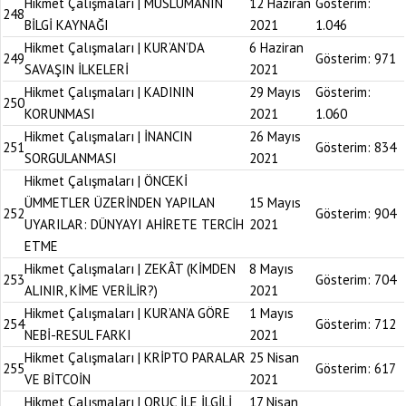
Hikmet Çalışmaları | MÜSLÜMANIN
12 Haziran
Gösterim:
248
BİLGİ KAYNAĞI
2021
1.046
Hikmet Çalışmaları | KUR’AN’DA
6 Haziran
249
Gösterim:
971
SAVAŞIN İLKELERİ
2021
Hikmet Çalışmaları | KADININ
29 Mayıs
Gösterim:
250
KORUNMASI
2021
1.060
Hikmet Çalışmaları | İNANCIN
26 Mayıs
251
Gösterim:
834
SORGULANMASI
2021
Hikmet Çalışmaları | ÖNCEKİ
ÜMMETLER ÜZERİNDEN YAPILAN
15 Mayıs
252
Gösterim:
904
UYARILAR: DÜNYAYI AHİRETE TERCİH
2021
ETME
Hikmet Çalışmaları | ZEKÂT (KİMDEN
8 Mayıs
253
Gösterim:
704
ALINIR, KİME VERİLİR?)
2021
Hikmet Çalışmaları | KUR’AN’A GÖRE
1 Mayıs
254
Gösterim:
712
NEBİ-RESUL FARKI
2021
Hikmet Çalışmaları | KRİPTO PARALAR
25 Nisan
255
Gösterim:
617
VE BİTCOİN
2021
Hikmet Çalışmaları | ORUÇ İLE İLGİLİ
17 Nisan