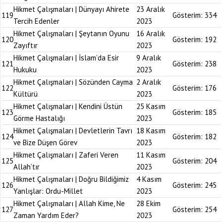
Hikmet Çalışmaları | Dünyayı Ahirete
23 Aralık
119
Gösterim:
334
Tercih Edenler
2023
Hikmet Çalışmaları | Şeytanın Oyunu
16 Aralık
120
Gösterim:
192
Zayıftır
2023
Hikmet Çalışmaları | İslam’da Esir
9 Aralık
121
Gösterim:
238
Hukuku
2023
Hikmet Çalışmaları | Sözünden Cayma
2 Aralık
122
Gösterim:
176
Kültürü
2023
Hikmet Çalışmaları | Kendini Üstün
25 Kasım
123
Gösterim:
185
Görme Hastalığı
2023
Hikmet Çalışmaları | Devletlerin Tavrı
18 Kasım
124
Gösterim:
182
ve Bize Düşen Görev
2023
Hikmet Çalışmaları | Zaferi Veren
11 Kasım
125
Gösterim:
204
Allah’tır
2023
Hikmet Çalışmaları | Doğru Bildiğimiz
4 Kasım
126
Gösterim:
245
Yanlışlar: Ordu-Millet
2023
Hikmet Çalışmaları | Allah Kime, Ne
28 Ekim
127
Gösterim:
254
Zaman Yardım Eder?
2023