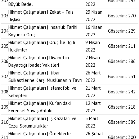
202
Gösterim:
245
Büyük Bedel
2022
Hikmet Çalışmaları | Zekat – Faiz
23 Nisan
203
Gösterim:
270
İlişkisi
2022
Hikmet Çalışmaları | İnsanlık Tarihi
16 Nisan
204
Gösterim:
229
Boyunca Oruç
2022
Hikmet Çalışmaları | Oruç İle İlgili
9 Nisan
205
Gösterim:
211
Hükümler
2022
Hikmet Çalışmaları | Diyanet’in
2 Nisan
206
Gösterim:
286
Dayattığı İbadet Vakitleri
2022
Hikmet Çalışmaları | İtibar
26 Mart
207
Gösterim:
231
Suikastlerine Karşı Müslümanın Tavrı
2022
Hikmet Çalışmaları | İslamofobi ve
21 Mart
208
Gösterim:
242
Sebepleri
2022
Hikmet Çalışmaları | Kur’an’daki
12 Mart
209
Gösterim:
218
Evrensel Savaş Ahlakı
2022
Hikmet Çalışmaları | İş Kazaları ve
5 Mart
210
Gösterim:
589
Cezai Sorumluluklar
2022
Hikmet Çalışmaları | Örneklerle
26 Şubat
211
Gösterim:
300