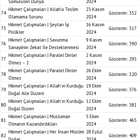
Sömürülen Dünya
2024
Hikmet Çalışmaları | Allah’a Teslim
23 Kasım
74
Gösterim:
352
Olamama Sorunu
2024
Hikmet Çalışmaları | Şeytan İşi
16 Kasım
75
Gösterim:
317
Pislikler
2024
Hikmet Çalışmaları | Savunma
9 Kasım
76
Gösterim:
390
Sanayiinin Zekat İle Desteklenmesi
2024
Hikmet Çalışmaları | Paralel Dinler
2 Kasım
77
Gösterim:
293
Ölmez – 2
2024
Hikmet Çalışmaları | Paralel Dinler
26 Ekim
78
Gösterim:
320
Ölmez
2024
Hikmet Çalışmaları | Allah’ın Kurduğu
19 Ekim
79
Gösterim:
376
Doğal Aile Düzeni
2024
Hikmet Çalışmaları | Allah’ın Kurduğu
12 Ekim
80
Gösterim:
381
Doğal Düzen
2024
Hikmet Çalışmaları | Müslüman
5 Ekim
81
Gösterim:
465
Olmanın Kazandırdıkları
2024
Hikmet Çalışmaları | Her İnsan Müslim
28 Eylül
82
Gösterim:
409
Doğar
2024