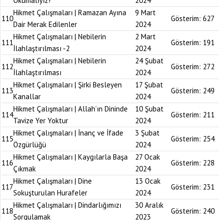
Okumalıyız?
2024
Hikmet Çalışmaları | Ramazan Ayına
9 Mart
110
Gösterim:
627
Dair Merak Edilenler
2024
Hikmet Çalışmaları | Nebilerin
2 Mart
111
Gösterim:
191
İlahlaştırılması -2
2024
Hikmet Çalışmaları | Nebilerin
24 Şubat
112
Gösterim:
272
İlahlaştırılması
2024
Hikmet Çalışmaları | Şirki Besleyen
17 Şubat
113
Gösterim:
249
Kanallar
2024
Hikmet Çalışmaları | Allah’ın Dininde
10 Şubat
114
Gösterim:
211
Tavize Yer Yoktur
2024
Hikmet Çalışmaları | İnanç ve İfade
3 Şubat
115
Gösterim:
254
Özgürlüğü
2024
Hikmet Çalışmaları | Kaygılarla Başa
27 Ocak
116
Gösterim:
228
Çıkmak
2024
Hikmet Çalışmaları | Dine
13 Ocak
117
Gösterim:
231
Sokuşturulan Hurafeler
2024
Hikmet Çalışmaları | Dindarlığımızı
30 Aralık
118
Gösterim:
240
Sorgulamak
2023