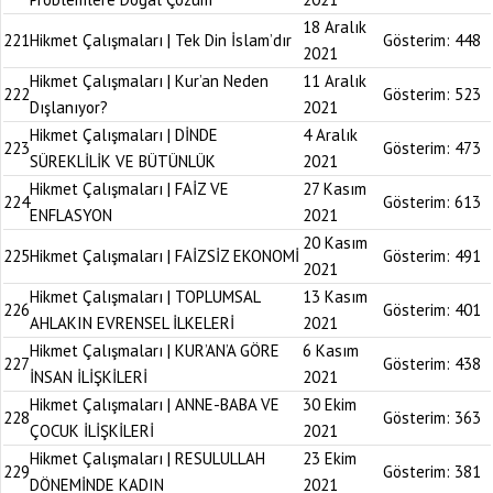
18 Aralık
221
Hikmet Çalışmaları | Tek Din İslam’dır
Gösterim:
448
2021
Hikmet Çalışmaları | Kur’an Neden
11 Aralık
222
Gösterim:
523
Dışlanıyor?
2021
Hikmet Çalışmaları | DİNDE
4 Aralık
223
Gösterim:
473
SÜREKLİLİK VE BÜTÜNLÜK
2021
Hikmet Çalışmaları | FAİZ VE
27 Kasım
224
Gösterim:
613
ENFLASYON
2021
20 Kasım
225
Hikmet Çalışmaları | FAİZSİZ EKONOMİ
Gösterim:
491
2021
Hikmet Çalışmaları | TOPLUMSAL
13 Kasım
226
Gösterim:
401
AHLAKIN EVRENSEL İLKELERİ
2021
Hikmet Çalışmaları | KUR’AN’A GÖRE
6 Kasım
227
Gösterim:
438
İNSAN İLİŞKİLERİ
2021
Hikmet Çalışmaları | ANNE-BABA VE
30 Ekim
228
Gösterim:
363
ÇOCUK İLİŞKİLERİ
2021
Hikmet Çalışmaları | RESULULLAH
23 Ekim
229
Gösterim:
381
DÖNEMİNDE KADIN
2021