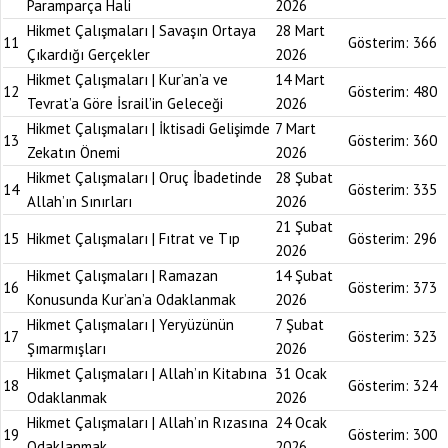
Paramparça Hali
2026
Hikmet Çalışmaları | Savaşın Ortaya
28 Mart
11
Gösterim:
366
Çıkardığı Gerçekler
2026
Hikmet Çalışmaları | Kur’an’a ve
14 Mart
12
Gösterim:
480
Tevrat’a Göre İsrail’in Geleceği
2026
Hikmet Çalışmaları | İktisadi Gelişimde
7 Mart
13
Gösterim:
360
Zekatın Önemi
2026
Hikmet Çalışmaları | Oruç İbadetinde
28 Şubat
14
Gösterim:
335
Allah’ın Sınırları
2026
21 Şubat
15
Hikmet Çalışmaları | Fıtrat ve Tıp
Gösterim:
296
2026
Hikmet Çalışmaları | Ramazan
14 Şubat
16
Gösterim:
373
Konusunda Kur’an’a Odaklanmak
2026
Hikmet Çalışmaları | Yeryüzünün
7 Şubat
17
Gösterim:
323
Şımarmışları
2026
Hikmet Çalışmaları | Allah’ın Kitabına
31 Ocak
18
Gösterim:
324
Odaklanmak
2026
Hikmet Çalışmaları | Allah’ın Rızasına
24 Ocak
19
Gösterim:
300
Odaklanmak
2026