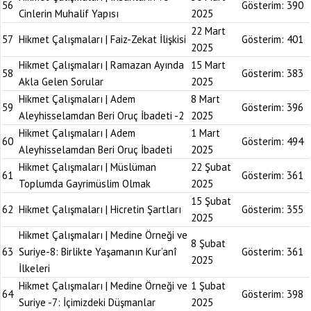
56
Gösterim:
390
Cinlerin Muhalif Yapısı
2025
22 Mart
57
Hikmet Çalışmaları | Faiz-Zekat İlişkisi
Gösterim:
401
2025
Hikmet Çalışmaları | Ramazan Ayında
15 Mart
58
Gösterim:
383
Akla Gelen Sorular
2025
Hikmet Çalışmaları | Adem
8 Mart
59
Gösterim:
396
Aleyhisselamdan Beri Oruç İbadeti -2
2025
Hikmet Çalışmaları | Adem
1 Mart
60
Gösterim:
494
Aleyhisselamdan Beri Oruç İbadeti
2025
Hikmet Çalışmaları | Müslüman
22 Şubat
61
Gösterim:
361
Toplumda Gayrimüslim Olmak
2025
15 Şubat
62
Hikmet Çalışmaları | Hicretin Şartları
Gösterim:
355
2025
Hikmet Çalışmaları | Medine Örneği ve
8 Şubat
63
Suriye-8: Birlikte Yaşamanın Kur’anî
Gösterim:
361
2025
İlkeleri
Hikmet Çalışmaları | Medine Örneği ve
1 Şubat
64
Gösterim:
398
Suriye -7: İçimizdeki Düşmanlar
2025