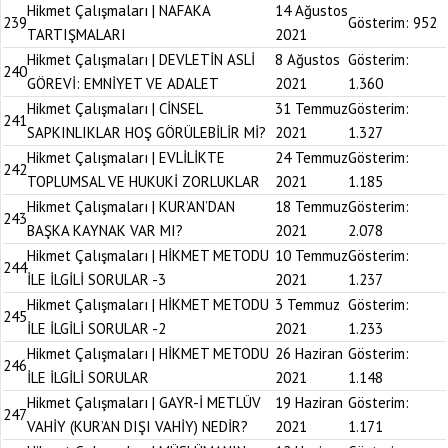
Hikmet Çalışmaları | NAFAKA
14 Ağustos
239
Gösterim:
952
TARTIŞMALARI
2021
Hikmet Çalışmaları | DEVLETİN ASLİ
8 Ağustos
Gösterim:
240
GÖREVİ: EMNİYET VE ADALET
2021
1.360
Hikmet Çalışmaları | CİNSEL
31 Temmuz
Gösterim:
241
SAPKINLIKLAR HOŞ GÖRÜLEBİLİR Mİ?
2021
1.327
Hikmet Çalışmaları | EVLİLİKTE
24 Temmuz
Gösterim:
242
TOPLUMSAL VE HUKUKİ ZORLUKLAR
2021
1.185
Hikmet Çalışmaları | KUR’AN’DAN
18 Temmuz
Gösterim:
243
BAŞKA KAYNAK VAR MI?
2021
2.078
Hikmet Çalışmaları | HİKMET METODU
10 Temmuz
Gösterim:
244
İLE İLGİLİ SORULAR -3
2021
1.237
Hikmet Çalışmaları | HİKMET METODU
3 Temmuz
Gösterim:
245
İLE İLGİLİ SORULAR -2
2021
1.233
Hikmet Çalışmaları | HİKMET METODU
26 Haziran
Gösterim:
246
İLE İLGİLİ SORULAR
2021
1.148
Hikmet Çalışmaları | GAYR-İ METLÜV
19 Haziran
Gösterim:
247
VAHİY (KUR’AN DIŞI VAHİY) NEDİR?
2021
1.171