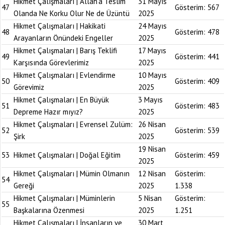
Hikmet Çalışmaları | Allah’a Teslim
31 Mayıs
47
Gösterim:
567
Olanda Ne Korku Olur Ne de Üzüntü
2025
Hikmet Çalışmaları | Hakikati
24 Mayıs
48
Gösterim:
478
Arayanların Önündeki Engeller
2025
Hikmet Çalışmaları | Barış Teklifi
17 Mayıs
49
Gösterim:
441
Karşısında Görevlerimiz
2025
Hikmet Çalışmaları | Evlendirme
10 Mayıs
50
Gösterim:
409
Görevimiz
2025
Hikmet Çalışmaları | En Büyük
3 Mayıs
51
Gösterim:
483
Depreme Hazır mıyız?
2025
Hikmet Çalışmaları | Evrensel Zulüm:
26 Nisan
52
Gösterim:
539
Şirk
2025
19 Nisan
53
Hikmet Çalışmaları | Doğal Eğitim
Gösterim:
459
2025
Hikmet Çalışmaları | Mümin Olmanın
12 Nisan
Gösterim:
54
Gereği
2025
1.338
Hikmet Çalışmaları | Müminlerin
5 Nisan
Gösterim:
55
Başkalarına Özenmesi
2025
1.251
Hikmet Çalışmaları | İnsanların ve
30 Mart