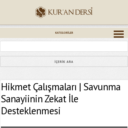
İsminiz (*)
KATEGORILER
Epostanız (*)
Hikmet Çalışmaları | Savunma
Yaşadığınız Hatanın Ayrıntıları
Sanayiinin Zekat İle
Desteklenmesi
Bağlantıyı Gönderin