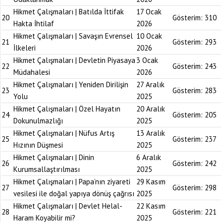
Hikmet Çalışmaları | Batılda İttifak
17 Ocak
20
Gösterim:
310
Hakta İhtilaf
2026
Hikmet Çalışmaları | Savaşın Evrensel
10 Ocak
21
Gösterim:
293
İlkeleri
2026
Hikmet Çalışmaları | Devletin Piyasaya
3 Ocak
22
Gösterim:
243
Müdahalesi
2026
Hikmet Çalışmaları | Yeniden Dirilişin
27 Aralık
23
Gösterim:
283
Yolu
2025
Hikmet Çalışmaları | Özel Hayatın
20 Aralık
24
Gösterim:
205
Dokunulmazlığı
2025
Hikmet Çalışmaları | Nüfus Artış
13 Aralık
25
Gösterim:
237
Hızının Düşmesi
2025
Hikmet Çalışmaları | Dinin
6 Aralık
26
Gösterim:
242
Kurumsallaştırılması
2025
Hikmet Çalışmaları | Papa’nın ziyareti
29 Kasım
27
Gösterim:
298
vesilesi ile doğal yapıya dönüş çağrısı
2025
Hikmet Çalışmaları | Devlet Helal-
22 Kasım
28
Gösterim:
221
Haram Koyabilir mi?
2025