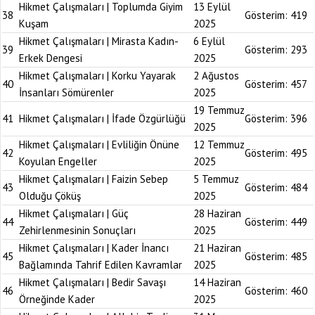
Hikmet Çalışmaları | Toplumda Giyim
13 Eylül
38
Gösterim:
419
Kuşam
2025
Hikmet Çalışmaları | Mirasta Kadın-
6 Eylül
39
Gösterim:
293
Erkek Dengesi
2025
Hikmet Çalışmaları | Korku Yayarak
2 Ağustos
40
Gösterim:
457
İnsanları Sömürenler
2025
19 Temmuz
41
Hikmet Çalışmaları | İfade Özgürlüğü
Gösterim:
396
2025
Hikmet Çalışmaları | Evliliğin Önüne
12 Temmuz
42
Gösterim:
495
Koyulan Engeller
2025
Hikmet Çalışmaları | Faizin Sebep
5 Temmuz
43
Gösterim:
484
Olduğu Çöküş
2025
Hikmet Çalışmaları | Güç
28 Haziran
44
Gösterim:
449
Zehirlenmesinin Sonuçları
2025
Hikmet Çalışmaları | Kader İnancı
21 Haziran
45
Gösterim:
485
Bağlamında Tahrif Edilen Kavramlar
2025
Hikmet Çalışmaları | Bedir Savaşı
14 Haziran
46
Gösterim:
460
Örneğinde Kader
2025