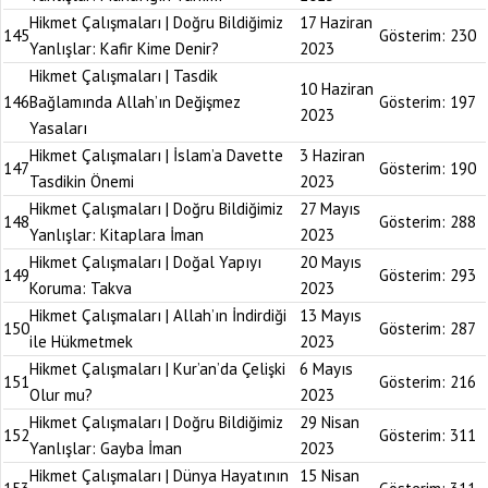
Hikmet Çalışmaları | Doğru Bildiğimiz
17 Haziran
145
Gösterim:
230
Yanlışlar: Kafir Kime Denir?
2023
Hikmet Çalışmaları | Tasdik
10 Haziran
146
Bağlamında Allah’ın Değişmez
Gösterim:
197
2023
Yasaları
Hikmet Çalışmaları | İslam’a Davette
3 Haziran
147
Gösterim:
190
Tasdikin Önemi
2023
Hikmet Çalışmaları | Doğru Bildiğimiz
27 Mayıs
148
Gösterim:
288
Yanlışlar: Kitaplara İman
2023
Hikmet Çalışmaları | Doğal Yapıyı
20 Mayıs
149
Gösterim:
293
Koruma: Takva
2023
Hikmet Çalışmaları | Allah’ın İndirdiği
13 Mayıs
150
Gösterim:
287
ile Hükmetmek
2023
Hikmet Çalışmaları | Kur’an’da Çelişki
6 Mayıs
151
Gösterim:
216
Olur mu?
2023
Hikmet Çalışmaları | Doğru Bildiğimiz
29 Nisan
152
Gösterim:
311
Yanlışlar: Gayba İman
2023
Hikmet Çalışmaları | Dünya Hayatının
15 Nisan