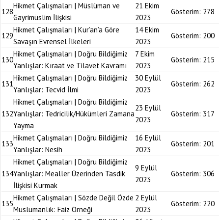
Hikmet Çalışmaları | Müslüman ve
21 Ekim
128
Gösterim:
278
Gayrimüslim İlişkisi
2023
Hikmet Çalışmaları | Kur’an’a Göre
14 Ekim
129
Gösterim:
200
Savaşın Evrensel İlkeleri
2023
Hikmet Çalışmaları | Doğru Bildiğimiz
7 Ekim
130
Gösterim:
215
Yanlışlar: Kıraat ve Tilavet Kavramı
2023
Hikmet Çalışmaları | Doğru Bildiğimiz
30 Eylül
131
Gösterim:
262
Yanlışlar: Tecvid İlmi
2023
Hikmet Çalışmaları | Doğru Bildiğimiz
23 Eylül
132
Yanlışlar: Tedricilik/Hükümleri Zamana
Gösterim:
317
2023
Yayma
Hikmet Çalışmaları | Doğru Bildiğimiz
16 Eylül
133
Gösterim:
201
Yanlışlar: Nesih
2023
Hikmet Çalışmaları | Doğru Bildiğimiz
9 Eylül
134
Yanlışlar: Mealler Üzerinden Tasdik
Gösterim:
306
2023
İlişkisi Kurmak
Hikmet Çalışmaları | Sözde Değil Özde
2 Eylül
135
Gösterim:
220
Müslümanlık: Faiz Örneği
2023