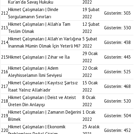
Kur’an’da Savaş Hukuku
2022
Hikmet Çalışmaları | Dinde
19 Şubat
212
Gösterim:
303
Sorgulamanın Sınırları
2022
Hikmet Çalışmaları | Allah’a Tam
12 Şubat
213
Gösterim:
330
Teslim Olmak
2022
Hikmet Çalışmaları | Allah’ın Varlığına
5 Şubat
214
Gösterim:
438
İnanmak Mümin Olmak İçin Yeterli Mi?
2022
29 Ocak
215
Hikmet Çalışmaları | Zıhar ve İla
Gösterim:
443
2022
Hikmet Çalışmaları | Adem
22 Ocak
216
Gösterim:
525
Aleyhisselamın İlmi Seviyesi
2022
Hikmet Çalışmaları | Kayıtsız Şartsız
15 Ocak
217
Gösterim:
468
İtaat Yalnız Allah’adır
2022
Hikmet Çalışmaları | Deist ve Ateist
8 Ocak
218
Gösterim:
520
Üreten Din Anlayışı
2022
Hikmet Çalışmaları | Zamanın Değerini
1 Ocak
219
Gösterim:
504
Bilmek
2022
Hikmet Çalışmaları | Ekonomik
25 Aralık
220
Gösterim:
452
Problemlere Doğal Çözüm
2021