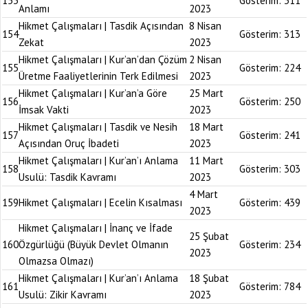
153
Gösterim:
311
Anlamı
2023
Hikmet Çalışmaları | Tasdik Açısından
8 Nisan
154
Gösterim:
313
Zekat
2023
Hikmet Çalışmaları | Kur’an’dan Çözüm
2 Nisan
155
Gösterim:
224
Üretme Faaliyetlerinin Terk Edilmesi
2023
Hikmet Çalışmaları | Kur’an’a Göre
25 Mart
156
Gösterim:
250
İmsak Vakti
2023
Hikmet Çalışmaları | Tasdik ve Nesih
18 Mart
157
Gösterim:
241
Açısından Oruç İbadeti
2023
Hikmet Çalışmaları | Kur’an’ı Anlama
11 Mart
158
Gösterim:
303
Usulü: Tasdik Kavramı
2023
4 Mart
159
Hikmet Çalışmaları | Ecelin Kısalması
Gösterim:
439
2023
Hikmet Çalışmaları | İnanç ve İfade
25 Şubat
160
Özgürlüğü (Büyük Devlet Olmanın
Gösterim:
234
2023
Olmazsa Olmazı)
Hikmet Çalışmaları | Kur’an’ı Anlama
18 Şubat
161
Gösterim:
784
Usulü: Zikir Kavramı
2023