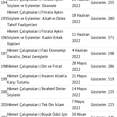
194
Gösterim:
255
Söylem ve Eylemler: Ekonomi
2022
Hikmet Çalışmaları | Fıtrata Aykırı
18 Haziran
195
Söylem ve Eylemler: Allah’ın Dinini
Gösterim:
280
2022
Tahrif Faaliyetleri
Hikmet Çalışmaları | Fıtrata Aykırı
11 Haziran
196
Söylem ve Eylemler: Kadın-Erkek
Gösterim:
371
2022
İlişkileri
Hikmet Çalışmaları | Faiz Ekonomiyi
4 Haziran
197
Gösterim:
198
Daraltır, Zekat Genişletir
2022
28 Mayıs
198
Hikmet Çalışmaları | Din ve Fıtrat
Gösterim:
286
2022
Hikmet Çalışmaları | İnsanın Allah’a
21 Mayıs
199
Gösterim:
319
Karşı Tutumu
2022
Hikmet Çalışmaları | İbrahimî Dinler
14 Mayıs
200
Gösterim:
225
Söylemi
2022
7 Mayıs
201
Hikmet Çalışmaları | Tek Din İslam
Gösterim:
223
2022
Hikmet Çalışmaları | Büyük Ödül İçin
30 Nisan