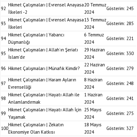
Hikmet Çalışmaları | Evrensel Anayasa
20 Temmuz
92
Gösterim:
245
İlkeleri -2
2024
Hikmet Çalışmaları | Evrensel Anayasa
13 Temmuz
93
Gösterim:
285
İlkeleri
2024
Hikmet Çalışmaları | Yabancı
6 Temmuz
94
Gösterim:
221
Düşmanlığı
2024
Hikmet Çalışmaları | Allah’ın Şeriatı
29 Haziran
95
Gösterim:
330
İslam’dır
2024
22 Haziran
96
Hikmet Çalışmaları | Münafık Kimdir?
Gösterim:
279
2024
Hikmet Çalışmaları | Haram Ayların
8 Haziran
97
Gösterim:
248
Evrenselliği
2024
Hikmet Çalışmaları | Hayatı Allah ile
1 Haziran
98
Gösterim:
241
Anlamlandırmak
2024
Hikmet Çalışmaları | Hayatı Allah İçin
25 Mayıs
99
Gösterim:
275
Yaşamak
2024
Hikmet Çalışmaları | Zekatın
18 Mayıs
100
Gösterim:
327
Ekonomiye Olan Katkısı
2024