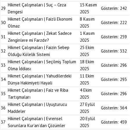
Hikmet Çalışmaları | Suç – Ceza
15 Kasım
29
Gösterim:
242
Dengesi
2025
Hikmet Çalışmaları | Faizli Ekonomi
8 Kasım
30
Gösterim:
222
Olmaz
2025
Hikmet Çalışmaları | Zekat Sadece
1 Kasım
31
Gösterim:
259
Zenginlere mi Farzdır?
2025
Hikmet Çalışmaları | Faizin Sebep
25 Ekim
32
Gösterim:
332
Olduğu Kölelik Sistemi
2025
Hikmet Çalışmaları | Seçilmiş Toplum
18 Ekim
33
Gösterim:
296
Olma İddiası
2025
Hikmet Çalışmaları | Yahudilerdeki
11 Ekim
34
Gösterim:
293
Dünya Hakimiyeti Hayali
2025
Hikmet Çalışmaları | Faiz ve Riba
4 Ekim
35
Gösterim:
296
Tartışmaları
2025
Hikmet Çalışmaları | Uyuşturucu
27 Eylül
36
Gösterim:
364
Maddeler
2025
Hikmet Çalışmaları | Evrensel
20 Eylül
37
Gösterim:
459
Sorunlara Kur’an’dan Çözümler
2025