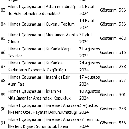
Hikmet Çalışmaları | Allah’ın İndirdiği
21 Eylül
83
Gösterim:
396
ile Hükmetmek ne demektir?
2024
14 Eylül
84
Hikmet Çalışmaları | Güvenli Toplum
Gösterim:
336
2024
Hikmet Çalışmaları | Müslüman Azınlık
7 Eylül
85
Gösterim:
460
Olmak
2024
Hikmet Çalışmaları | Kur’an’a Karşı
31 Ağustos
86
Gösterim:
313
Tavırlar
2024
Hikmet Çalışmaları | Kur’an’da
24 Ağustos
87
Gösterim:
288
Kadınların Ekonomik Özgürlüğü
2024
Hikmet Çalışmaları | İnsanlığı Esir
17 Ağustos
88
Gösterim:
397
Alan Faiz
2024
Hikmet Çalışmaları | İslam Ve
10 Ağustos
89
Gösterim:
301
Müslümanlar Arasındaki Kopukluk
2024
Hikmet Çalışmaları | Evrensel Anayasa
3 Ağustos
90
Gösterim:
268
İlkeleri: Özel Hayatın Dokunulmazlığı
2024
Hikmet Çalışmaları | Evrensel Anayasa
27 Temmuz
91
Gösterim:
556
İlkeleri: Kişisel Sorumluluk İlkesi
2024