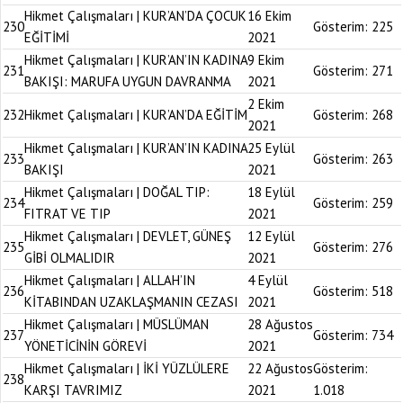
Hikmet Çalışmaları | KUR’AN’DA ÇOCUK
16 Ekim
230
Gösterim:
225
EĞİTİMİ
2021
Hikmet Çalışmaları | KUR’AN’IN KADINA
9 Ekim
231
Gösterim:
271
BAKIŞI: MARUFA UYGUN DAVRANMA
2021
2 Ekim
232
Hikmet Çalışmaları | KUR’AN’DA EĞİTİM
Gösterim:
268
2021
Hikmet Çalışmaları | KUR’AN’IN KADINA
25 Eylül
233
Gösterim:
263
BAKIŞI
2021
Hikmet Çalışmaları | DOĞAL TIP:
18 Eylül
234
Gösterim:
259
FITRAT VE TIP
2021
Hikmet Çalışmaları | DEVLET, GÜNEŞ
12 Eylül
235
Gösterim:
276
GİBİ OLMALIDIR
2021
Hikmet Çalışmaları | ALLAH’IN
4 Eylül
236
Gösterim:
518
KİTABINDAN UZAKLAŞMANIN CEZASI
2021
Hikmet Çalışmaları | MÜSLÜMAN
28 Ağustos
237
Gösterim:
734
YÖNETİCİNİN GÖREVİ
2021
Hikmet Çalışmaları | İKİ YÜZLÜLERE
22 Ağustos
Gösterim:
238
KARŞI TAVRIMIZ
2021
1.018