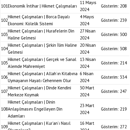
11 Mayıs
101
Ekonomik İntihar | Hikmet Çalışmaları
Gösterim:
208
2024
Hikmet Çalışmaları | Borca Dayalı
4 Mayıs
102
Gösterim:
239
Ekonomi: Kölelik Sistemi
2024
Hikmet Çalışmaları | Hurafelerin Din
27 Nisan
103
Gösterim:
300
Haline Gelmesi
2024
Hikmet Çalışmaları | Şirkin İlim Haline
20 Nisan
104
Gösterim:
308
Gelmesi
2024
Hikmet Çalışmaları | Gerçek ve Sanal
13 Nisan
105
Gösterim:
214
Alemde Mahremiyet
2024
Hikmet Çalışmaları | Allah’ın Kitabına
6 Nisan
106
Gösterim:
334
Uymayanın Hayatı Cehennem Olur
2024
Hikmet Çalışmaları | Dinde Kendini
30 Mart
107
Gösterim:
247
Merkeze Koymak
2024
Hikmet Çalışmaları | Dinin
23 Mart
108
Anlaşılmasını Engelleyen Din
Gösterim:
219
2024
Adamları
Hikmet Çalışmaları | Kur’an’ı Nasıl
16 Mart
109
Gösterim:
272