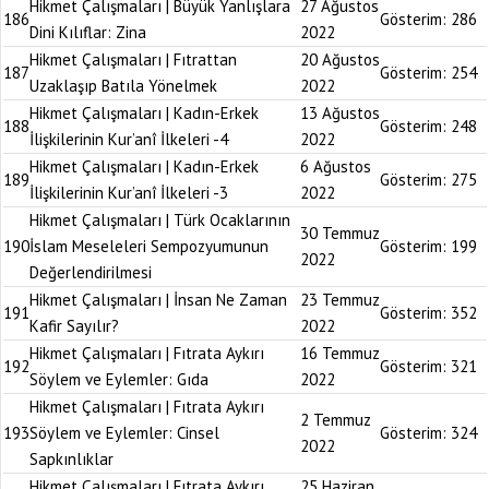
Hikmet Çalışmaları | Büyük Yanlışlara
27 Ağustos
186
Gösterim:
286
Dini Kılıflar: Zina
2022
Hikmet Çalışmaları | Fıtrattan
20 Ağustos
187
Gösterim:
254
Uzaklaşıp Batıla Yönelmek
2022
Hikmet Çalışmaları | Kadın-Erkek
13 Ağustos
188
Gösterim:
248
İlişkilerinin Kur’anî İlkeleri -4
2022
Hikmet Çalışmaları | Kadın-Erkek
6 Ağustos
189
Gösterim:
275
İlişkilerinin Kur’anî İlkeleri -3
2022
Hikmet Çalışmaları | Türk Ocaklarının
30 Temmuz
190
İslam Meseleleri Sempozyumunun
Gösterim:
199
2022
Değerlendirilmesi
Hikmet Çalışmaları | İnsan Ne Zaman
23 Temmuz
191
Gösterim:
352
Kafir Sayılır?
2022
Hikmet Çalışmaları | Fıtrata Aykırı
16 Temmuz
192
Gösterim:
321
Söylem ve Eylemler: Gıda
2022
Hikmet Çalışmaları | Fıtrata Aykırı
2 Temmuz
193
Söylem ve Eylemler: Cinsel
Gösterim:
324
2022
Sapkınlıklar
Hikmet Çalışmaları | Fıtrata Aykırı
25 Haziran