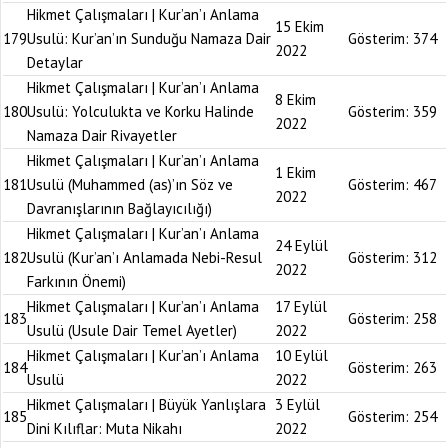
Hikmet Çalışmaları | Kur’an’ı Anlama
15 Ekim
179
Usulü: Kur’an’ın Sunduğu Namaza Dair
Gösterim:
374
2022
Detaylar
Hikmet Çalışmaları | Kur’an’ı Anlama
8 Ekim
180
Usulü: Yolculukta ve Korku Halinde
Gösterim:
359
2022
Namaza Dair Rivayetler
Hikmet Çalışmaları | Kur’an’ı Anlama
1 Ekim
181
Usulü (Muhammed (as)’ın Söz ve
Gösterim:
467
2022
Davranışlarının Bağlayıcılığı)
Hikmet Çalışmaları | Kur’an’ı Anlama
24 Eylül
182
Usulü (Kur’an’ı Anlamada Nebi-Resul
Gösterim:
312
2022
Farkının Önemi)
Hikmet Çalışmaları | Kur’an’ı Anlama
17 Eylül
183
Gösterim:
258
Usulü (Usule Dair Temel Ayetler)
2022
Hikmet Çalışmaları | Kur’an’ı Anlama
10 Eylül
184
Gösterim:
263
Usulü
2022
Hikmet Çalışmaları | Büyük Yanlışlara
3 Eylül
185
Gösterim:
254
Dini Kılıflar: Muta Nikahı
2022