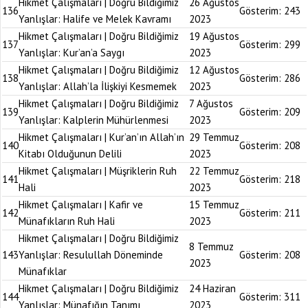
Hikmet Çalışmaları | Doğru Bildiğimiz
26 Ağustos
136
Gösterim:
243
Yanlışlar: Halife ve Melek Kavramı
2023
Hikmet Çalışmaları | Doğru Bildiğimiz
19 Ağustos
137
Gösterim:
299
Yanlışlar: Kur’an’a Saygı
2023
Hikmet Çalışmaları | Doğru Bildiğimiz
12 Ağustos
138
Gösterim:
286
Yanlışlar: Allah’la İlişkiyi Kesmemek
2023
Hikmet Çalışmaları | Doğru Bildiğimiz
7 Ağustos
139
Gösterim:
209
Yanlışlar: Kalplerin Mühürlenmesi
2023
Hikmet Çalışmaları | Kur’an’ın Allah’ın
29 Temmuz
140
Gösterim:
208
Kitabı Olduğunun Delili
2023
Hikmet Çalışmaları | Müşriklerin Ruh
22 Temmuz
141
Gösterim:
218
Hali
2023
Hikmet Çalışmaları | Kafir ve
15 Temmuz
142
Gösterim:
211
Münafıkların Ruh Hali
2023
Hikmet Çalışmaları | Doğru Bildiğimiz
8 Temmuz
143
Yanlışlar: Resulullah Döneminde
Gösterim:
208
2023
Münafıklar
Hikmet Çalışmaları | Doğru Bildiğimiz
24 Haziran
144
Gösterim:
311
Yanlışlar: Münafığın Tanımı
2023