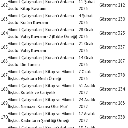
Hikmet Çalışmaları | Kur’an’ı Anlama
11 Şubat
162
Gösterim:
212
Usulü: Kitap Kavramı
2023
Hikmet Çalışmaları | Kur’an’ı Anlama
4 Şubat
163
Gösterim:
230
Usulü: Kur’an Kavramı
2023
Hikmet Çalışmaları | Kur’an’ı Anlama
28 Ocak
164
Gösterim:
325
Usulü: Vahiy Kavramı -2 (Kıble Örneği)
2023
Hikmet Çalışmaları | Kur’an’ı Anlama
21 Ocak
165
Gösterim:
337
Usulü: Vahiy Kavramı
2023
Hikmet Çalışmaları | Kur’an’ı Anlama
14 Ocak
166
Gösterim:
287
Usulü: Din Tanımı
2023
Hikmet Çalışmaları | Kitap ve Hikmet
7 Ocak
167
Gösterim:
378
İlişkisi: Ayaklara Mesh Örneği
2023
Hikmet Çalışmaları | Kitap ve Hikmet
31 Aralık
168
Gösterim:
234
İlişkisi: Kölelik ve Cariyelik
2022
Hikmet Çalışmaları | Kitap ve Hikmet
24 Aralık
169
Gösterim:
263
İlişkisi: Namazın Kazası Olur Mu?
2022
Hikmet Çalışmaları | Kitap ve Hikmet
17 Aralık
170
Gösterim:
338
İlişkisi: Kadınların Şahitliği Örneği
2022
Hikmet Çalışmaları | Kur’an’ı Anlama
10 Aralık