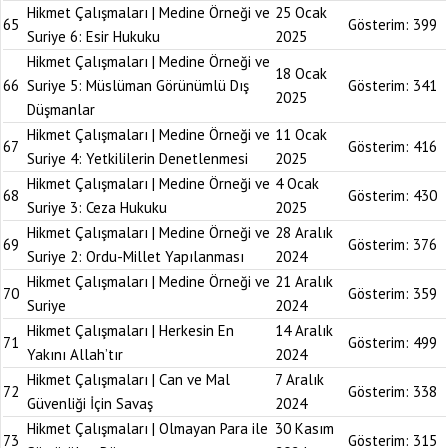
Hikmet Çalışmaları | Medine Örneği ve
25 Ocak
65
Gösterim:
399
Suriye 6: Esir Hukuku
2025
Hikmet Çalışmaları | Medine Örneği ve
18 Ocak
66
Suriye 5: Müslüman Görünümlü Dış
Gösterim:
341
2025
Düşmanlar
Hikmet Çalışmaları | Medine Örneği ve
11 Ocak
67
Gösterim:
416
Suriye 4: Yetkililerin Denetlenmesi
2025
Hikmet Çalışmaları | Medine Örneği ve
4 Ocak
68
Gösterim:
430
Suriye 3: Ceza Hukuku
2025
Hikmet Çalışmaları | Medine Örneği ve
28 Aralık
69
Gösterim:
376
Suriye 2: Ordu-Millet Yapılanması
2024
Hikmet Çalışmaları | Medine Örneği ve
21 Aralık
70
Gösterim:
359
Suriye
2024
Hikmet Çalışmaları | Herkesin En
14 Aralık
71
Gösterim:
499
Yakını Allah’tır
2024
Hikmet Çalışmaları | Can ve Mal
7 Aralık
72
Gösterim:
338
Güvenliği İçin Savaş
2024
Hikmet Çalışmaları | Olmayan Para ile
30 Kasım
73
Gösterim:
315