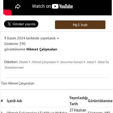
Mp3 İndir
9 Kasım 2024 tarihinde yayınlandı.
Gösterim:
390
görüntülenme
Hikmet Çalışmaları
Etiketleri:
>
>
>
>
Destek
Hikmet Çalışmaları
Savunma Sanayii
zekat
Zekat İle
Desteklenmesi
Tüm Hikmet Çalışmaları
Yayınladığı
#
İçerik Adı
Görüntülenme
Tarih
27 Haziran