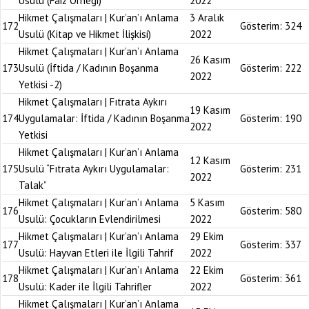
Usulü (Faiz Örneği)
2022
Hikmet Çalışmaları | Kur’an’ı Anlama
3 Aralık
172
Gösterim:
324
Usulü (Kitap ve Hikmet İlişkisi)
2022
Hikmet Çalışmaları | Kur’an’ı Anlama
26 Kasım
173
Usulü (İftida / Kadının Boşanma
Gösterim:
222
2022
Yetkisi -2)
Hikmet Çalışmaları | Fıtrata Aykırı
19 Kasım
174
Uygulamalar: İftida / Kadının Boşanma
Gösterim:
190
2022
Yetkisi
Hikmet Çalışmaları | Kur’an’ı Anlama
12 Kasım
175
Usulü “Fıtrata Aykırı Uygulamalar:
Gösterim:
231
2022
Talak”
Hikmet Çalışmaları | Kur’an’ı Anlama
5 Kasım
176
Gösterim:
580
Usulü: Çocukların Evlendirilmesi
2022
Hikmet Çalışmaları | Kur’an’ı Anlama
29 Ekim
177
Gösterim:
337
Usulü: Hayvan Etleri ile İlgili Tahrif
2022
Hikmet Çalışmaları | Kur’an’ı Anlama
22 Ekim
178
Gösterim:
361
Usulü: Kader ile İlgili Tahrifler
2022
Hikmet Çalışmaları | Kur’an’ı Anlama