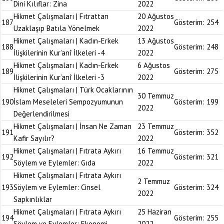
Dini Kılıflar: Zina
2022
Hikmet Çalışmaları | Fıtrattan
20 Ağustos
187
Gösterim:
254
Uzaklaşıp Batıla Yönelmek
2022
Hikmet Çalışmaları | Kadın-Erkek
13 Ağustos
188
Gösterim:
248
İlişkilerinin Kur’anî İlkeleri -4
2022
Hikmet Çalışmaları | Kadın-Erkek
6 Ağustos
189
Gösterim:
275
İlişkilerinin Kur’anî İlkeleri -3
2022
Hikmet Çalışmaları | Türk Ocaklarının
30 Temmuz
190
İslam Meseleleri Sempozyumunun
Gösterim:
199
2022
Değerlendirilmesi
Hikmet Çalışmaları | İnsan Ne Zaman
23 Temmuz
191
Gösterim:
352
Kafir Sayılır?
2022
Hikmet Çalışmaları | Fıtrata Aykırı
16 Temmuz
192
Gösterim:
321
Söylem ve Eylemler: Gıda
2022
Hikmet Çalışmaları | Fıtrata Aykırı
2 Temmuz
193
Söylem ve Eylemler: Cinsel
Gösterim:
324
2022
Sapkınlıklar
Hikmet Çalışmaları | Fıtrata Aykırı
25 Haziran
194
Gösterim:
255
Söylem ve Eylemler: Ekonomi
2022