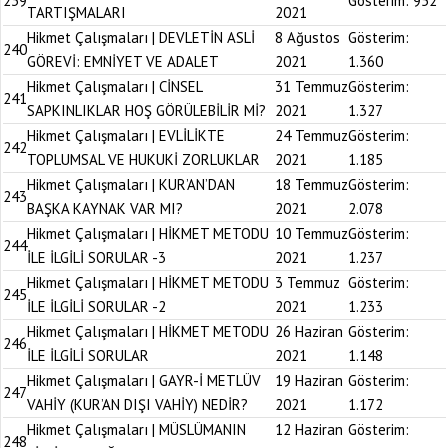
239
Gösterim:
952
TARTIŞMALARI
2021
Hikmet Çalışmaları | DEVLETİN ASLİ
8 Ağustos
Gösterim:
240
GÖREVİ: EMNİYET VE ADALET
2021
1.360
Hikmet Çalışmaları | CİNSEL
31 Temmuz
Gösterim:
241
SAPKINLIKLAR HOŞ GÖRÜLEBİLİR Mİ?
2021
1.327
Hikmet Çalışmaları | EVLİLİKTE
24 Temmuz
Gösterim:
242
TOPLUMSAL VE HUKUKİ ZORLUKLAR
2021
1.185
Hikmet Çalışmaları | KUR’AN’DAN
18 Temmuz
Gösterim:
243
BAŞKA KAYNAK VAR MI?
2021
2.078
Hikmet Çalışmaları | HİKMET METODU
10 Temmuz
Gösterim:
244
İLE İLGİLİ SORULAR -3
2021
1.237
Hikmet Çalışmaları | HİKMET METODU
3 Temmuz
Gösterim:
245
İLE İLGİLİ SORULAR -2
2021
1.233
Hikmet Çalışmaları | HİKMET METODU
26 Haziran
Gösterim:
246
İLE İLGİLİ SORULAR
2021
1.148
Hikmet Çalışmaları | GAYR-İ METLÜV
19 Haziran
Gösterim:
247
VAHİY (KUR’AN DIŞI VAHİY) NEDİR?
2021
1.172
Hikmet Çalışmaları | MÜSLÜMANIN
12 Haziran
Gösterim:
248