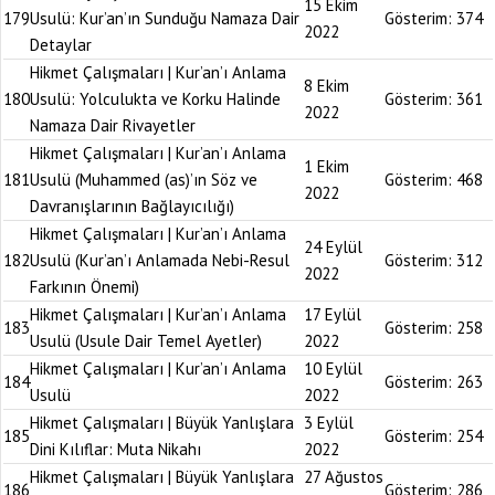
15 Ekim
179
Usulü: Kur’an’ın Sunduğu Namaza Dair
Gösterim:
374
2022
Detaylar
Hikmet Çalışmaları | Kur’an’ı Anlama
8 Ekim
180
Usulü: Yolculukta ve Korku Halinde
Gösterim:
361
2022
Namaza Dair Rivayetler
Hikmet Çalışmaları | Kur’an’ı Anlama
1 Ekim
181
Usulü (Muhammed (as)’ın Söz ve
Gösterim:
468
2022
Davranışlarının Bağlayıcılığı)
Hikmet Çalışmaları | Kur’an’ı Anlama
24 Eylül
182
Usulü (Kur’an’ı Anlamada Nebi-Resul
Gösterim:
312
2022
Farkının Önemi)
Hikmet Çalışmaları | Kur’an’ı Anlama
17 Eylül
183
Gösterim:
258
Usulü (Usule Dair Temel Ayetler)
2022
Hikmet Çalışmaları | Kur’an’ı Anlama
10 Eylül
184
Gösterim:
263
Usulü
2022
Hikmet Çalışmaları | Büyük Yanlışlara
3 Eylül
185
Gösterim:
254
Dini Kılıflar: Muta Nikahı
2022
Hikmet Çalışmaları | Büyük Yanlışlara
27 Ağustos
186
Gösterim:
286