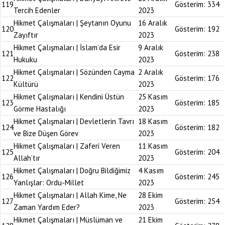
119
Gösterim:
334
Tercih Edenler
2023
Hikmet Çalışmaları | Şeytanın Oyunu
16 Aralık
120
Gösterim:
192
Zayıftır
2023
Hikmet Çalışmaları | İslam’da Esir
9 Aralık
121
Gösterim:
238
Hukuku
2023
Hikmet Çalışmaları | Sözünden Cayma
2 Aralık
122
Gösterim:
176
Kültürü
2023
Hikmet Çalışmaları | Kendini Üstün
25 Kasım
123
Gösterim:
185
Görme Hastalığı
2023
Hikmet Çalışmaları | Devletlerin Tavrı
18 Kasım
124
Gösterim:
182
ve Bize Düşen Görev
2023
Hikmet Çalışmaları | Zaferi Veren
11 Kasım
125
Gösterim:
204
Allah’tır
2023
Hikmet Çalışmaları | Doğru Bildiğimiz
4 Kasım
126
Gösterim:
245
Yanlışlar: Ordu-Millet
2023
Hikmet Çalışmaları | Allah Kime, Ne
28 Ekim
127
Gösterim:
254
Zaman Yardım Eder?
2023
Hikmet Çalışmaları | Müslüman ve
21 Ekim