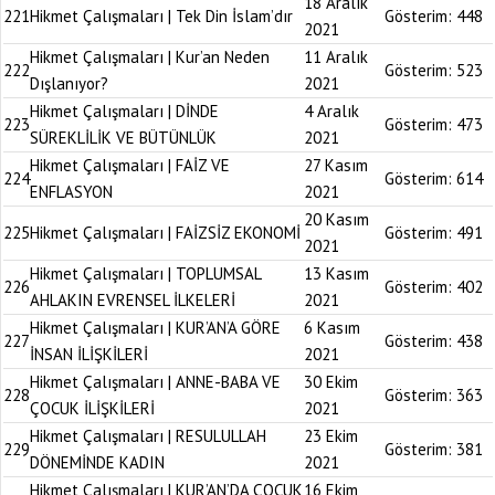
18 Aralık
221
Hikmet Çalışmaları | Tek Din İslam’dır
Gösterim:
448
2021
Hikmet Çalışmaları | Kur’an Neden
11 Aralık
222
Gösterim:
523
Dışlanıyor?
2021
Hikmet Çalışmaları | DİNDE
4 Aralık
223
Gösterim:
473
SÜREKLİLİK VE BÜTÜNLÜK
2021
Hikmet Çalışmaları | FAİZ VE
27 Kasım
224
Gösterim:
614
ENFLASYON
2021
20 Kasım
225
Hikmet Çalışmaları | FAİZSİZ EKONOMİ
Gösterim:
491
2021
Hikmet Çalışmaları | TOPLUMSAL
13 Kasım
226
Gösterim:
402
AHLAKIN EVRENSEL İLKELERİ
2021
Hikmet Çalışmaları | KUR’AN’A GÖRE
6 Kasım
227
Gösterim:
438
İNSAN İLİŞKİLERİ
2021
Hikmet Çalışmaları | ANNE-BABA VE
30 Ekim
228
Gösterim:
363
ÇOCUK İLİŞKİLERİ
2021
Hikmet Çalışmaları | RESULULLAH
23 Ekim
229
Gösterim:
381
DÖNEMİNDE KADIN
2021
Hikmet Çalışmaları | KUR’AN’DA ÇOCUK
16 Ekim