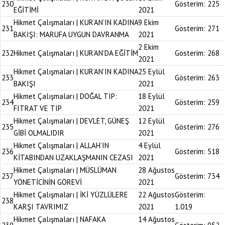
230
Gösterim:
225
EĞİTİMİ
2021
Hikmet Çalışmaları | KUR’AN’IN KADINA
9 Ekim
231
Gösterim:
271
BAKIŞI: MARUFA UYGUN DAVRANMA
2021
2 Ekim
232
Hikmet Çalışmaları | KUR’AN’DA EĞİTİM
Gösterim:
268
2021
Hikmet Çalışmaları | KUR’AN’IN KADINA
25 Eylül
233
Gösterim:
263
BAKIŞI
2021
Hikmet Çalışmaları | DOĞAL TIP:
18 Eylül
234
Gösterim:
259
FITRAT VE TIP
2021
Hikmet Çalışmaları | DEVLET, GÜNEŞ
12 Eylül
235
Gösterim:
276
GİBİ OLMALIDIR
2021
Hikmet Çalışmaları | ALLAH’IN
4 Eylül
236
Gösterim:
518
KİTABINDAN UZAKLAŞMANIN CEZASI
2021
Hikmet Çalışmaları | MÜSLÜMAN
28 Ağustos
237
Gösterim:
734
YÖNETİCİNİN GÖREVİ
2021
Hikmet Çalışmaları | İKİ YÜZLÜLERE
22 Ağustos
Gösterim:
238
KARŞI TAVRIMIZ
2021
1.019
Hikmet Çalışmaları | NAFAKA
14 Ağustos