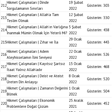
Hikmet Çalışmaları | Dinde
19 Şubat
212
Gösterim:
303
Sorgulamanın Sınırları
2022
Hikmet Çalışmaları | Allah’a Tam
12 Şubat
213
Gösterim:
330
Teslim Olmak
2022
Hikmet Çalışmaları | Allah’ın Varlığına
5 Şubat
214
Gösterim:
438
İnanmak Mümin Olmak İçin Yeterli Mi?
2022
29 Ocak
215
Hikmet Çalışmaları | Zıhar ve İla
Gösterim:
443
2022
Hikmet Çalışmaları | Adem
22 Ocak
216
Gösterim:
526
Aleyhisselamın İlmi Seviyesi
2022
Hikmet Çalışmaları | Kayıtsız Şartsız
15 Ocak
217
Gösterim:
468
İtaat Yalnız Allah’adır
2022
Hikmet Çalışmaları | Deist ve Ateist
8 Ocak
218
Gösterim:
520
Üreten Din Anlayışı
2022
Hikmet Çalışmaları | Zamanın Değerini
1 Ocak
219
Gösterim:
504
Bilmek
2022
Hikmet Çalışmaları | Ekonomik
25 Aralık
220
Gösterim:
452
Problemlere Doğal Çözüm
2021