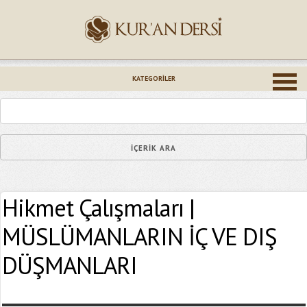
İsminiz (*)
KATEGORILER
Epostanız (*)
Hikmet Çalışmaları |
Yaşadığınız Hatanın Ayrıntıları
MÜSLÜMANLARIN İÇ VE DIŞ
DÜŞMANLARI
Bağlantıyı Gönderin