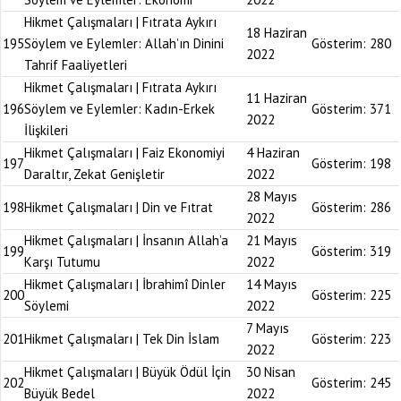
Hikmet Çalışmaları | Fıtrata Aykırı
18 Haziran
195
Söylem ve Eylemler: Allah’ın Dinini
Gösterim:
280
2022
Tahrif Faaliyetleri
Hikmet Çalışmaları | Fıtrata Aykırı
11 Haziran
196
Söylem ve Eylemler: Kadın-Erkek
Gösterim:
371
2022
İlişkileri
Hikmet Çalışmaları | Faiz Ekonomiyi
4 Haziran
197
Gösterim:
198
Daraltır, Zekat Genişletir
2022
28 Mayıs
198
Hikmet Çalışmaları | Din ve Fıtrat
Gösterim:
286
2022
Hikmet Çalışmaları | İnsanın Allah’a
21 Mayıs
199
Gösterim:
319
Karşı Tutumu
2022
Hikmet Çalışmaları | İbrahimî Dinler
14 Mayıs
200
Gösterim:
225
Söylemi
2022
7 Mayıs
201
Hikmet Çalışmaları | Tek Din İslam
Gösterim:
223
2022
Hikmet Çalışmaları | Büyük Ödül İçin
30 Nisan
202
Gösterim:
245
Büyük Bedel
2022