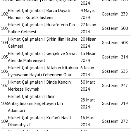
2024
Hikmet Çalışmaları | Borca Dayalı
4 Mayıs
102
Gösterim:
239
Ekonomi: Kölelik Sistemi
2024
Hikmet Çalışmaları | Hurafelerin Din
27 Nisan
103
Gösterim:
300
Haline Gelmesi
2024
Hikmet Çalışmaları | Şirkin İlim Haline
20 Nisan
104
Gösterim:
308
Gelmesi
2024
Hikmet Çalışmaları | Gerçek ve Sanal
13 Nisan
105
Gösterim:
214
Alemde Mahremiyet
2024
Hikmet Çalışmaları | Allah’ın Kitabına
6 Nisan
106
Gösterim:
335
Uymayanın Hayatı Cehennem Olur
2024
Hikmet Çalışmaları | Dinde Kendini
30 Mart
107
Gösterim:
247
Merkeze Koymak
2024
Hikmet Çalışmaları | Dinin
23 Mart
108
Anlaşılmasını Engelleyen Din
Gösterim:
219
2024
Adamları
Hikmet Çalışmaları | Kur’an’ı Nasıl
16 Mart
109
Gösterim:
272
Okumalıyız?
2024