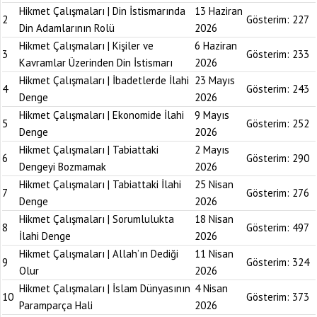
Hikmet Çalışmaları | Din İstismarında
13 Haziran
2
Gösterim:
227
Din Adamlarının Rolü
2026
Hikmet Çalışmaları | Kişiler ve
6 Haziran
3
Gösterim:
233
Kavramlar Üzerinden Din İstismarı
2026
Hikmet Çalışmaları | İbadetlerde İlahi
23 Mayıs
4
Gösterim:
243
Denge
2026
Hikmet Çalışmaları | Ekonomide İlahi
9 Mayıs
5
Gösterim:
252
Denge
2026
Hikmet Çalışmaları | Tabiattaki
2 Mayıs
6
Gösterim:
290
Dengeyi Bozmamak
2026
Hikmet Çalışmaları | Tabiattaki İlahi
25 Nisan
7
Gösterim:
276
Denge
2026
Hikmet Çalışmaları | Sorumlulukta
18 Nisan
8
Gösterim:
497
İlahi Denge
2026
Hikmet Çalışmaları | Allah’ın Dediği
11 Nisan
9
Gösterim:
324
Olur
2026
Hikmet Çalışmaları | İslam Dünyasının
4 Nisan
10
Gösterim:
373
Paramparça Hali
2026