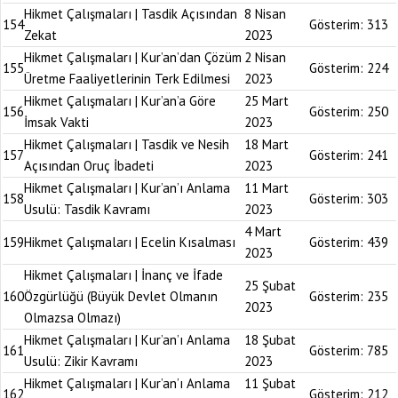
Hikmet Çalışmaları | Tasdik Açısından
8 Nisan
154
Gösterim:
313
Zekat
2023
Hikmet Çalışmaları | Kur’an’dan Çözüm
2 Nisan
155
Gösterim:
224
Üretme Faaliyetlerinin Terk Edilmesi
2023
Hikmet Çalışmaları | Kur’an’a Göre
25 Mart
156
Gösterim:
250
İmsak Vakti
2023
Hikmet Çalışmaları | Tasdik ve Nesih
18 Mart
157
Gösterim:
241
Açısından Oruç İbadeti
2023
Hikmet Çalışmaları | Kur’an’ı Anlama
11 Mart
158
Gösterim:
303
Usulü: Tasdik Kavramı
2023
4 Mart
159
Hikmet Çalışmaları | Ecelin Kısalması
Gösterim:
439
2023
Hikmet Çalışmaları | İnanç ve İfade
25 Şubat
160
Özgürlüğü (Büyük Devlet Olmanın
Gösterim:
235
2023
Olmazsa Olmazı)
Hikmet Çalışmaları | Kur’an’ı Anlama
18 Şubat
161
Gösterim:
785
Usulü: Zikir Kavramı
2023
Hikmet Çalışmaları | Kur’an’ı Anlama
11 Şubat
162
Gösterim:
212