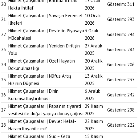
Hikmet Çalışmaları | Batılda İttifak
17 Ocak
20
Gösterim:
311
Hakta İhtilaf
2026
Hikmet Çalışmaları | Savaşın Evrensel
10 Ocak
21
Gösterim:
293
İlkeleri
2026
Hikmet Çalışmaları | Devletin Piyasaya
3 Ocak
22
Gösterim:
243
Müdahalesi
2026
Hikmet Çalışmaları | Yeniden Dirilişin
27 Aralık
23
Gösterim:
283
Yolu
2025
Hikmet Çalışmaları | Özel Hayatın
20 Aralık
24
Gösterim:
206
Dokunulmazlığı
2025
Hikmet Çalışmaları | Nüfus Artış
13 Aralık
25
Gösterim:
237
Hızının Düşmesi
2025
Hikmet Çalışmaları | Dinin
6 Aralık
26
Gösterim:
242
Kurumsallaştırılması
2025
Hikmet Çalışmaları | Papa’nın ziyareti
29 Kasım
27
Gösterim:
298
vesilesi ile doğal yapıya dönüş çağrısı
2025
Hikmet Çalışmaları | Devlet Helal-
22 Kasım
28
Gösterim:
222
Haram Koyabilir mi?
2025
Hikmet Çalışmaları | Suç – Ceza
15 Kasım