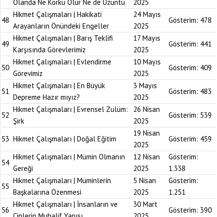
Olanda Ne Korku Olur Ne de Üzüntü
2025
Hikmet Çalışmaları | Hakikati
24 Mayıs
48
Gösterim:
478
Arayanların Önündeki Engeller
2025
Hikmet Çalışmaları | Barış Teklifi
17 Mayıs
49
Gösterim:
441
Karşısında Görevlerimiz
2025
Hikmet Çalışmaları | Evlendirme
10 Mayıs
50
Gösterim:
409
Görevimiz
2025
Hikmet Çalışmaları | En Büyük
3 Mayıs
51
Gösterim:
483
Depreme Hazır mıyız?
2025
Hikmet Çalışmaları | Evrensel Zulüm:
26 Nisan
52
Gösterim:
539
Şirk
2025
19 Nisan
53
Hikmet Çalışmaları | Doğal Eğitim
Gösterim:
459
2025
Hikmet Çalışmaları | Mümin Olmanın
12 Nisan
Gösterim:
54
Gereği
2025
1.338
Hikmet Çalışmaları | Müminlerin
5 Nisan
Gösterim:
55
Başkalarına Özenmesi
2025
1.251
Hikmet Çalışmaları | İnsanların ve
30 Mart
56
Gösterim:
390
Cinlerin Muhalif Yapısı
2025