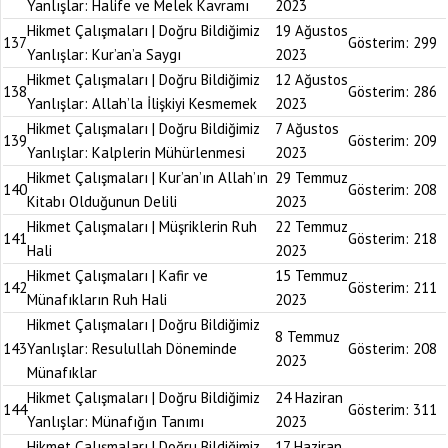
Yanlışlar: Halife ve Melek Kavramı
2023
Hikmet Çalışmaları | Doğru Bildiğimiz
19 Ağustos
137
Gösterim:
299
Yanlışlar: Kur’an’a Saygı
2023
Hikmet Çalışmaları | Doğru Bildiğimiz
12 Ağustos
138
Gösterim:
286
Yanlışlar: Allah’la İlişkiyi Kesmemek
2023
Hikmet Çalışmaları | Doğru Bildiğimiz
7 Ağustos
139
Gösterim:
209
Yanlışlar: Kalplerin Mühürlenmesi
2023
Hikmet Çalışmaları | Kur’an’ın Allah’ın
29 Temmuz
140
Gösterim:
208
Kitabı Olduğunun Delili
2023
Hikmet Çalışmaları | Müşriklerin Ruh
22 Temmuz
141
Gösterim:
218
Hali
2023
Hikmet Çalışmaları | Kafir ve
15 Temmuz
142
Gösterim:
211
Münafıkların Ruh Hali
2023
Hikmet Çalışmaları | Doğru Bildiğimiz
8 Temmuz
143
Yanlışlar: Resulullah Döneminde
Gösterim:
208
2023
Münafıklar
Hikmet Çalışmaları | Doğru Bildiğimiz
24 Haziran
144
Gösterim:
311
Yanlışlar: Münafığın Tanımı
2023
Hikmet Çalışmaları | Doğru Bildiğimiz
17 Haziran