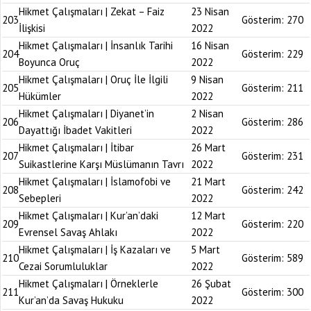
Hikmet Çalışmaları | Zekat – Faiz
23 Nisan
203
Gösterim:
270
İlişkisi
2022
Hikmet Çalışmaları | İnsanlık Tarihi
16 Nisan
204
Gösterim:
229
Boyunca Oruç
2022
Hikmet Çalışmaları | Oruç İle İlgili
9 Nisan
205
Gösterim:
211
Hükümler
2022
Hikmet Çalışmaları | Diyanet’in
2 Nisan
206
Gösterim:
286
Dayattığı İbadet Vakitleri
2022
Hikmet Çalışmaları | İtibar
26 Mart
207
Gösterim:
231
Suikastlerine Karşı Müslümanın Tavrı
2022
Hikmet Çalışmaları | İslamofobi ve
21 Mart
208
Gösterim:
242
Sebepleri
2022
Hikmet Çalışmaları | Kur’an’daki
12 Mart
209
Gösterim:
220
Evrensel Savaş Ahlakı
2022
Hikmet Çalışmaları | İş Kazaları ve
5 Mart
210
Gösterim:
589
Cezai Sorumluluklar
2022
Hikmet Çalışmaları | Örneklerle
26 Şubat
211
Gösterim:
300
Kur’an’da Savaş Hukuku
2022