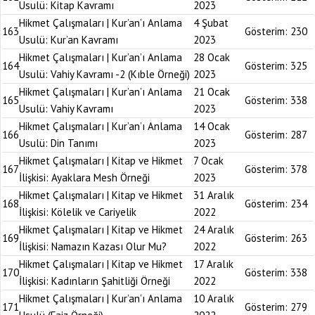
Usulü: Kitap Kavramı
2023
Hikmet Çalışmaları | Kur’an’ı Anlama
4 Şubat
163
Gösterim:
230
Usulü: Kur’an Kavramı
2023
Hikmet Çalışmaları | Kur’an’ı Anlama
28 Ocak
164
Gösterim:
325
Usulü: Vahiy Kavramı -2 (Kıble Örneği)
2023
Hikmet Çalışmaları | Kur’an’ı Anlama
21 Ocak
165
Gösterim:
338
Usulü: Vahiy Kavramı
2023
Hikmet Çalışmaları | Kur’an’ı Anlama
14 Ocak
166
Gösterim:
287
Usulü: Din Tanımı
2023
Hikmet Çalışmaları | Kitap ve Hikmet
7 Ocak
167
Gösterim:
378
İlişkisi: Ayaklara Mesh Örneği
2023
Hikmet Çalışmaları | Kitap ve Hikmet
31 Aralık
168
Gösterim:
234
İlişkisi: Kölelik ve Cariyelik
2022
Hikmet Çalışmaları | Kitap ve Hikmet
24 Aralık
169
Gösterim:
263
İlişkisi: Namazın Kazası Olur Mu?
2022
Hikmet Çalışmaları | Kitap ve Hikmet
17 Aralık
170
Gösterim:
338
İlişkisi: Kadınların Şahitliği Örneği
2022
Hikmet Çalışmaları | Kur’an’ı Anlama
10 Aralık
171
Gösterim:
279