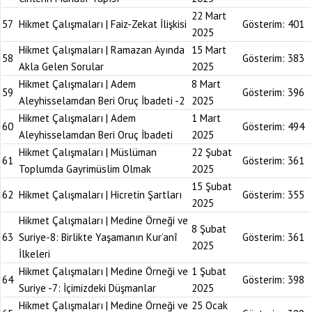
22 Mart
57
Hikmet Çalışmaları | Faiz-Zekat İlişkisi
Gösterim:
401
2025
Hikmet Çalışmaları | Ramazan Ayında
15 Mart
58
Gösterim:
383
Akla Gelen Sorular
2025
Hikmet Çalışmaları | Adem
8 Mart
59
Gösterim:
396
Aleyhisselamdan Beri Oruç İbadeti -2
2025
Hikmet Çalışmaları | Adem
1 Mart
60
Gösterim:
494
Aleyhisselamdan Beri Oruç İbadeti
2025
Hikmet Çalışmaları | Müslüman
22 Şubat
61
Gösterim:
361
Toplumda Gayrimüslim Olmak
2025
15 Şubat
62
Hikmet Çalışmaları | Hicretin Şartları
Gösterim:
355
2025
Hikmet Çalışmaları | Medine Örneği ve
8 Şubat
63
Suriye-8: Birlikte Yaşamanın Kur’anî
Gösterim:
361
2025
İlkeleri
Hikmet Çalışmaları | Medine Örneği ve
1 Şubat
64
Gösterim:
398
Suriye -7: İçimizdeki Düşmanlar
2025
Hikmet Çalışmaları | Medine Örneği ve
25 Ocak