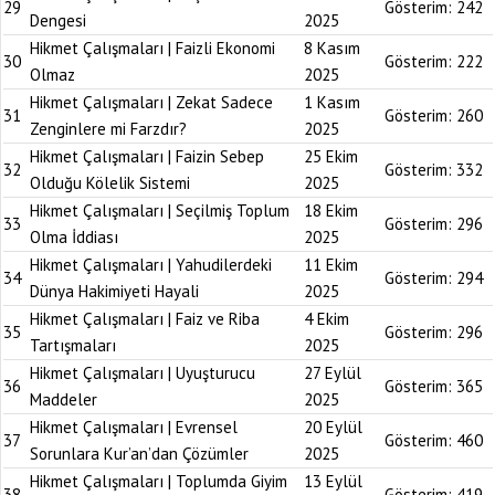
29
Gösterim:
242
Dengesi
2025
Hikmet Çalışmaları | Faizli Ekonomi
8 Kasım
30
Gösterim:
222
Olmaz
2025
Hikmet Çalışmaları | Zekat Sadece
1 Kasım
31
Gösterim:
260
Zenginlere mi Farzdır?
2025
Hikmet Çalışmaları | Faizin Sebep
25 Ekim
32
Gösterim:
332
Olduğu Kölelik Sistemi
2025
Hikmet Çalışmaları | Seçilmiş Toplum
18 Ekim
33
Gösterim:
296
Olma İddiası
2025
Hikmet Çalışmaları | Yahudilerdeki
11 Ekim
34
Gösterim:
294
Dünya Hakimiyeti Hayali
2025
Hikmet Çalışmaları | Faiz ve Riba
4 Ekim
35
Gösterim:
296
Tartışmaları
2025
Hikmet Çalışmaları | Uyuşturucu
27 Eylül
36
Gösterim:
365
Maddeler
2025
Hikmet Çalışmaları | Evrensel
20 Eylül
37
Gösterim:
460
Sorunlara Kur’an’dan Çözümler
2025
Hikmet Çalışmaları | Toplumda Giyim
13 Eylül
38
Gösterim:
419