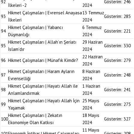
92
Gösterim:
246
İlkeleri -2
2024
Hikmet Çalışmaları | Evrensel Anayasa
13 Temmuz
93
Gösterim:
285
İlkeleri
2024
Hikmet Çalışmaları | Yabancı
6 Temmuz
94
Gösterim:
221
Düşmanlığı
2024
Hikmet Çalışmaları | Allah’ın Şeriatı
29 Haziran
95
Gösterim:
330
İslam’dır
2024
22 Haziran
96
Hikmet Çalışmaları | Münafık Kimdir?
Gösterim:
279
2024
Hikmet Çalışmaları | Haram Ayların
8 Haziran
97
Gösterim:
248
Evrenselliği
2024
Hikmet Çalışmaları | Hayatı Allah ile
1 Haziran
98
Gösterim:
241
Anlamlandırmak
2024
Hikmet Çalışmaları | Hayatı Allah İçin
25 Mayıs
99
Gösterim:
275
Yaşamak
2024
Hikmet Çalışmaları | Zekatın
18 Mayıs
100
Gösterim:
327
Ekonomiye Olan Katkısı
2024
11 Mayıs
101
Ekonomik İntihar | Hikmet Çalışmaları
Gösterim:
208