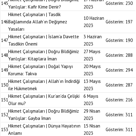
145
Gösterim:
230
Yanlışlar: Kafir Kime Denir?
2023
Hikmet Çalışmaları | Tasdik
10 Haziran
146
Bağlamında Allah’ın Değişmez
Gösterim:
197
2023
Yasaları
Hikmet Çalışmaları | İslam’a Davette
3 Haziran
147
Gösterim:
190
Tasdikin Önemi
2023
Hikmet Çalışmaları | Doğru Bildiğimiz
27 Mayıs
148
Gösterim:
288
Yanlışlar: Kitaplara İman
2023
Hikmet Çalışmaları | Doğal Yapıyı
20 Mayıs
149
Gösterim:
294
Koruma: Takva
2023
Hikmet Çalışmaları | Allah’ın İndirdiği
13 Mayıs
150
Gösterim:
287
ile Hükmetmek
2023
Hikmet Çalışmaları | Kur’an’da Çelişki
6 Mayıs
151
Gösterim:
216
Olur mu?
2023
Hikmet Çalışmaları | Doğru Bildiğimiz
29 Nisan
152
Gösterim:
311
Yanlışlar: Gayba İman
2023
Hikmet Çalışmaları | Dünya Hayatının
15 Nisan
153
Gösterim:
311
Anlamı
2023