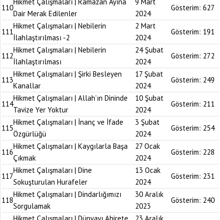
Hikmet Çalışmaları | Ramazan Ayına
9 Mart
110
Gösterim:
627
Dair Merak Edilenler
2024
Hikmet Çalışmaları | Nebilerin
2 Mart
111
Gösterim:
191
İlahlaştırılması -2
2024
Hikmet Çalışmaları | Nebilerin
24 Şubat
112
Gösterim:
272
İlahlaştırılması
2024
Hikmet Çalışmaları | Şirki Besleyen
17 Şubat
113
Gösterim:
249
Kanallar
2024
Hikmet Çalışmaları | Allah’ın Dininde
10 Şubat
114
Gösterim:
211
Tavize Yer Yoktur
2024
Hikmet Çalışmaları | İnanç ve İfade
3 Şubat
115
Gösterim:
254
Özgürlüğü
2024
Hikmet Çalışmaları | Kaygılarla Başa
27 Ocak
116
Gösterim:
228
Çıkmak
2024
Hikmet Çalışmaları | Dine
13 Ocak
117
Gösterim:
231
Sokuşturulan Hurafeler
2024
Hikmet Çalışmaları | Dindarlığımızı
30 Aralık
118
Gösterim:
240
Sorgulamak
2023
Hikmet Çalışmaları | Dünyayı Ahirete
23 Aralık