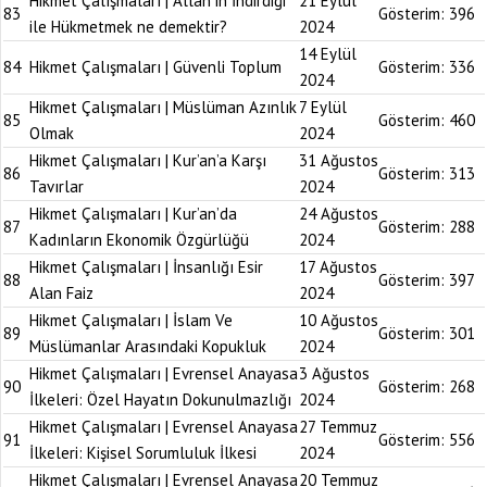
Hikmet Çalışmaları | Allah’ın İndirdiği
21 Eylül
83
Gösterim:
396
ile Hükmetmek ne demektir?
2024
14 Eylül
84
Hikmet Çalışmaları | Güvenli Toplum
Gösterim:
336
2024
Hikmet Çalışmaları | Müslüman Azınlık
7 Eylül
85
Gösterim:
460
Olmak
2024
Hikmet Çalışmaları | Kur’an’a Karşı
31 Ağustos
86
Gösterim:
313
Tavırlar
2024
Hikmet Çalışmaları | Kur’an’da
24 Ağustos
87
Gösterim:
288
Kadınların Ekonomik Özgürlüğü
2024
Hikmet Çalışmaları | İnsanlığı Esir
17 Ağustos
88
Gösterim:
397
Alan Faiz
2024
Hikmet Çalışmaları | İslam Ve
10 Ağustos
89
Gösterim:
301
Müslümanlar Arasındaki Kopukluk
2024
Hikmet Çalışmaları | Evrensel Anayasa
3 Ağustos
90
Gösterim:
268
İlkeleri: Özel Hayatın Dokunulmazlığı
2024
Hikmet Çalışmaları | Evrensel Anayasa
27 Temmuz
91
Gösterim:
556
İlkeleri: Kişisel Sorumluluk İlkesi
2024
Hikmet Çalışmaları | Evrensel Anayasa
20 Temmuz