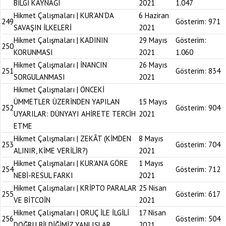
BİLGİ KAYNAĞI
2021
1.047
Hikmet Çalışmaları | KUR’AN’DA
6 Haziran
249
Gösterim:
971
SAVAŞIN İLKELERİ
2021
Hikmet Çalışmaları | KADININ
29 Mayıs
Gösterim:
250
KORUNMASI
2021
1.060
Hikmet Çalışmaları | İNANCIN
26 Mayıs
251
Gösterim:
834
SORGULANMASI
2021
Hikmet Çalışmaları | ÖNCEKİ
ÜMMETLER ÜZERİNDEN YAPILAN
15 Mayıs
252
Gösterim:
904
UYARILAR: DÜNYAYI AHİRETE TERCİH
2021
ETME
Hikmet Çalışmaları | ZEKÂT (KİMDEN
8 Mayıs
253
Gösterim:
704
ALINIR, KİME VERİLİR?)
2021
Hikmet Çalışmaları | KUR’AN’A GÖRE
1 Mayıs
254
Gösterim:
712
NEBİ-RESUL FARKI
2021
Hikmet Çalışmaları | KRİPTO PARALAR
25 Nisan
255
Gösterim:
617
VE BİTCOİN
2021
Hikmet Çalışmaları | ORUÇ İLE İLGİLİ
17 Nisan
256
Gösterim:
504
DOĞRU BİLDİĞİMİZ YANLIŞLAR
2021