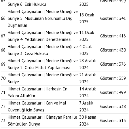
65
Gösterim:
399
Suriye 6: Esir Hukuku
2025
Hikmet Çalışmaları | Medine Örneği ve
18 Ocak
66
Suriye 5: Müslüman Görünümlü Dış
Gösterim:
341
2025
Düşmanlar
Hikmet Çalışmaları | Medine Örneği ve
11 Ocak
67
Gösterim:
416
Suriye 4: Yetkililerin Denetlenmesi
2025
Hikmet Çalışmaları | Medine Örneği ve
4 Ocak
68
Gösterim:
430
Suriye 3: Ceza Hukuku
2025
Hikmet Çalışmaları | Medine Örneği ve
28 Aralık
69
Gösterim:
376
Suriye 2: Ordu-Millet Yapılanması
2024
Hikmet Çalışmaları | Medine Örneği ve
21 Aralık
70
Gösterim:
359
Suriye
2024
Hikmet Çalışmaları | Herkesin En
14 Aralık
71
Gösterim:
499
Yakını Allah’tır
2024
Hikmet Çalışmaları | Can ve Mal
7 Aralık
72
Gösterim:
338
Güvenliği İçin Savaş
2024
Hikmet Çalışmaları | Olmayan Para ile
30 Kasım
73
Gösterim:
315
Sömürülen Dünya
2024