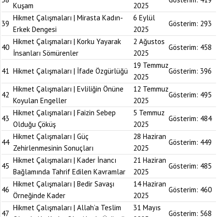
Kuşam
2025
Hikmet Çalışmaları | Mirasta Kadın-
6 Eylül
39
Gösterim:
293
Erkek Dengesi
2025
Hikmet Çalışmaları | Korku Yayarak
2 Ağustos
40
Gösterim:
458
İnsanları Sömürenler
2025
19 Temmuz
41
Hikmet Çalışmaları | İfade Özgürlüğü
Gösterim:
396
2025
Hikmet Çalışmaları | Evliliğin Önüne
12 Temmuz
42
Gösterim:
495
Koyulan Engeller
2025
Hikmet Çalışmaları | Faizin Sebep
5 Temmuz
43
Gösterim:
484
Olduğu Çöküş
2025
Hikmet Çalışmaları | Güç
28 Haziran
44
Gösterim:
449
Zehirlenmesinin Sonuçları
2025
Hikmet Çalışmaları | Kader İnancı
21 Haziran
45
Gösterim:
485
Bağlamında Tahrif Edilen Kavramlar
2025
Hikmet Çalışmaları | Bedir Savaşı
14 Haziran
46
Gösterim:
460
Örneğinde Kader
2025
Hikmet Çalışmaları | Allah’a Teslim
31 Mayıs
47
Gösterim:
568