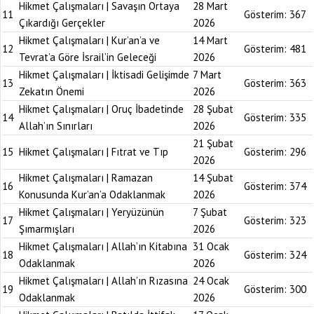
Hikmet Çalışmaları | Savaşın Ortaya
28 Mart
11
Gösterim:
367
Çıkardığı Gerçekler
2026
Hikmet Çalışmaları | Kur’an’a ve
14 Mart
12
Gösterim:
481
Tevrat’a Göre İsrail’in Geleceği
2026
Hikmet Çalışmaları | İktisadi Gelişimde
7 Mart
13
Gösterim:
363
Zekatın Önemi
2026
Hikmet Çalışmaları | Oruç İbadetinde
28 Şubat
14
Gösterim:
335
Allah’ın Sınırları
2026
21 Şubat
15
Hikmet Çalışmaları | Fıtrat ve Tıp
Gösterim:
296
2026
Hikmet Çalışmaları | Ramazan
14 Şubat
16
Gösterim:
374
Konusunda Kur’an’a Odaklanmak
2026
Hikmet Çalışmaları | Yeryüzünün
7 Şubat
17
Gösterim:
323
Şımarmışları
2026
Hikmet Çalışmaları | Allah’ın Kitabına
31 Ocak
18
Gösterim:
324
Odaklanmak
2026
Hikmet Çalışmaları | Allah’ın Rızasına
24 Ocak
19
Gösterim:
300
Odaklanmak
2026