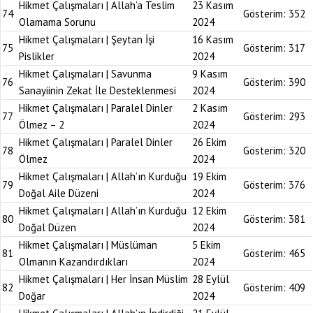
Hikmet Çalışmaları | Allah’a Teslim
23 Kasım
74
Gösterim:
352
Olamama Sorunu
2024
Hikmet Çalışmaları | Şeytan İşi
16 Kasım
75
Gösterim:
317
Pislikler
2024
Hikmet Çalışmaları | Savunma
9 Kasım
76
Gösterim:
390
Sanayiinin Zekat İle Desteklenmesi
2024
Hikmet Çalışmaları | Paralel Dinler
2 Kasım
77
Gösterim:
293
Ölmez – 2
2024
Hikmet Çalışmaları | Paralel Dinler
26 Ekim
78
Gösterim:
320
Ölmez
2024
Hikmet Çalışmaları | Allah’ın Kurduğu
19 Ekim
79
Gösterim:
376
Doğal Aile Düzeni
2024
Hikmet Çalışmaları | Allah’ın Kurduğu
12 Ekim
80
Gösterim:
381
Doğal Düzen
2024
Hikmet Çalışmaları | Müslüman
5 Ekim
81
Gösterim:
465
Olmanın Kazandırdıkları
2024
Hikmet Çalışmaları | Her İnsan Müslim
28 Eylül
82
Gösterim:
409
Doğar
2024