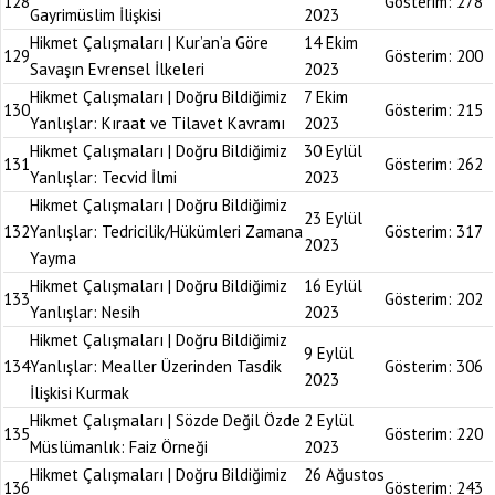
128
Gösterim:
278
Gayrimüslim İlişkisi
2023
Hikmet Çalışmaları | Kur’an’a Göre
14 Ekim
129
Gösterim:
200
Savaşın Evrensel İlkeleri
2023
Hikmet Çalışmaları | Doğru Bildiğimiz
7 Ekim
130
Gösterim:
215
Yanlışlar: Kıraat ve Tilavet Kavramı
2023
Hikmet Çalışmaları | Doğru Bildiğimiz
30 Eylül
131
Gösterim:
262
Yanlışlar: Tecvid İlmi
2023
Hikmet Çalışmaları | Doğru Bildiğimiz
23 Eylül
132
Yanlışlar: Tedricilik/Hükümleri Zamana
Gösterim:
317
2023
Yayma
Hikmet Çalışmaları | Doğru Bildiğimiz
16 Eylül
133
Gösterim:
202
Yanlışlar: Nesih
2023
Hikmet Çalışmaları | Doğru Bildiğimiz
9 Eylül
134
Yanlışlar: Mealler Üzerinden Tasdik
Gösterim:
306
2023
İlişkisi Kurmak
Hikmet Çalışmaları | Sözde Değil Özde
2 Eylül
135
Gösterim:
220
Müslümanlık: Faiz Örneği
2023
Hikmet Çalışmaları | Doğru Bildiğimiz
26 Ağustos
136
Gösterim:
243