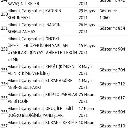
249
Gösterim:
971
SAVAŞIN İLKELERİ
2021
Hikmet Çalışmaları | KADININ
29 Mayıs
Gösterim:
250
KORUNMASI
2021
1.060
Hikmet Çalışmaları | İNANCIN
26 Mayıs
251
Gösterim:
834
SORGULANMASI
2021
Hikmet Çalışmaları | ÖNCEKİ
ÜMMETLER ÜZERİNDEN YAPILAN
15 Mayıs
252
Gösterim:
904
UYARILAR: DÜNYAYI AHİRETE TERCİH
2021
ETME
Hikmet Çalışmaları | ZEKÂT (KİMDEN
8 Mayıs
253
Gösterim:
704
ALINIR, KİME VERİLİR?)
2021
Hikmet Çalışmaları | KUR’AN’A GÖRE
1 Mayıs
254
Gösterim:
712
NEBİ-RESUL FARKI
2021
Hikmet Çalışmaları | KRİPTO PARALAR
25 Nisan
255
Gösterim:
617
VE BİTCOİN
2021
Hikmet Çalışmaları | ORUÇ İLE İLGİLİ
17 Nisan
256
Gösterim:
504
DOĞRU BİLDİĞİMİZ YANLIŞLAR
2021
Hikmet Çalışmaları | KUR’AN-I KERİM’E
10 Nisan
257
Gösterim:
510