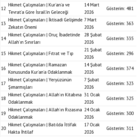
Hikmet Çalışmaları | Kur’an’a ve
14 Mart
12
Gösterim:
481
Tevrat’a Göre İsrail’in Geleceği
2026
Hikmet Çalışmaları | İktisadi Gelişimde
7 Mart
13
Gösterim:
363
Zekatın Önemi
2026
Hikmet Çalışmaları | Oruç İbadetinde
28 Şubat
14
Gösterim:
335
Allah’ın Sınırları
2026
21 Şubat
15
Hikmet Çalışmaları | Fıtrat ve Tıp
Gösterim:
296
2026
Hikmet Çalışmaları | Ramazan
14 Şubat
16
Gösterim:
374
Konusunda Kur’an’a Odaklanmak
2026
Hikmet Çalışmaları | Yeryüzünün
7 Şubat
17
Gösterim:
323
Şımarmışları
2026
Hikmet Çalışmaları | Allah’ın Kitabına
31 Ocak
18
Gösterim:
325
Odaklanmak
2026
Hikmet Çalışmaları | Allah’ın Rızasına
24 Ocak
19
Gösterim:
300
Odaklanmak
2026
Hikmet Çalışmaları | Batılda İttifak
17 Ocak
20
Gösterim:
311
Hakta İhtilaf
2026