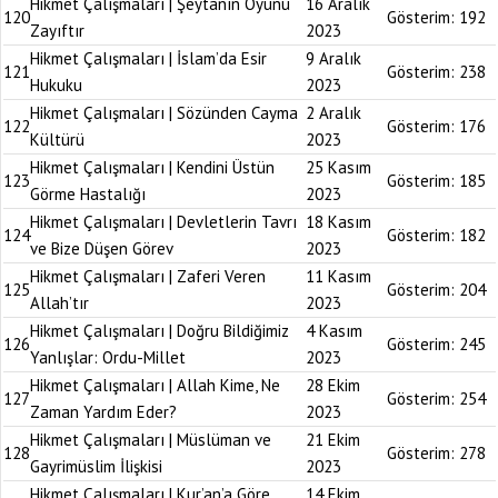
Hikmet Çalışmaları | Şeytanın Oyunu
16 Aralık
120
Gösterim:
192
Zayıftır
2023
Hikmet Çalışmaları | İslam’da Esir
9 Aralık
121
Gösterim:
238
Hukuku
2023
Hikmet Çalışmaları | Sözünden Cayma
2 Aralık
122
Gösterim:
176
Kültürü
2023
Hikmet Çalışmaları | Kendini Üstün
25 Kasım
123
Gösterim:
185
Görme Hastalığı
2023
Hikmet Çalışmaları | Devletlerin Tavrı
18 Kasım
124
Gösterim:
182
ve Bize Düşen Görev
2023
Hikmet Çalışmaları | Zaferi Veren
11 Kasım
125
Gösterim:
204
Allah’tır
2023
Hikmet Çalışmaları | Doğru Bildiğimiz
4 Kasım
126
Gösterim:
245
Yanlışlar: Ordu-Millet
2023
Hikmet Çalışmaları | Allah Kime, Ne
28 Ekim
127
Gösterim:
254
Zaman Yardım Eder?
2023
Hikmet Çalışmaları | Müslüman ve
21 Ekim
128
Gösterim:
278
Gayrimüslim İlişkisi
2023
Hikmet Çalışmaları | Kur’an’a Göre
14 Ekim