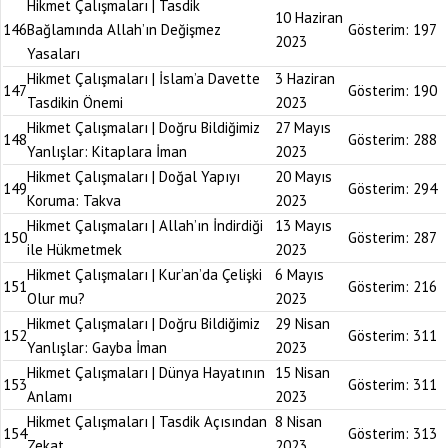
Hikmet Çalışmaları | Tasdik
10 Haziran
146
Bağlamında Allah’ın Değişmez
Gösterim:
197
2023
Yasaları
Hikmet Çalışmaları | İslam’a Davette
3 Haziran
147
Gösterim:
190
Tasdikin Önemi
2023
Hikmet Çalışmaları | Doğru Bildiğimiz
27 Mayıs
148
Gösterim:
288
Yanlışlar: Kitaplara İman
2023
Hikmet Çalışmaları | Doğal Yapıyı
20 Mayıs
149
Gösterim:
294
Koruma: Takva
2023
Hikmet Çalışmaları | Allah’ın İndirdiği
13 Mayıs
150
Gösterim:
287
ile Hükmetmek
2023
Hikmet Çalışmaları | Kur’an’da Çelişki
6 Mayıs
151
Gösterim:
216
Olur mu?
2023
Hikmet Çalışmaları | Doğru Bildiğimiz
29 Nisan
152
Gösterim:
311
Yanlışlar: Gayba İman
2023
Hikmet Çalışmaları | Dünya Hayatının
15 Nisan
153
Gösterim:
311
Anlamı
2023
Hikmet Çalışmaları | Tasdik Açısından
8 Nisan
154
Gösterim:
313
Zekat
2023