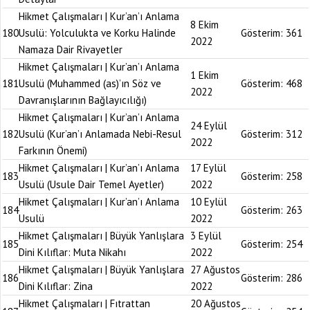
Hikmet Çalışmaları | Kur’an’ı Anlama
8 Ekim
180
Usulü: Yolculukta ve Korku Halinde
Gösterim:
361
2022
Namaza Dair Rivayetler
Hikmet Çalışmaları | Kur’an’ı Anlama
1 Ekim
181
Usulü (Muhammed (as)’ın Söz ve
Gösterim:
468
2022
Davranışlarının Bağlayıcılığı)
Hikmet Çalışmaları | Kur’an’ı Anlama
24 Eylül
182
Usulü (Kur’an’ı Anlamada Nebi-Resul
Gösterim:
312
2022
Farkının Önemi)
Hikmet Çalışmaları | Kur’an’ı Anlama
17 Eylül
183
Gösterim:
258
Usulü (Usule Dair Temel Ayetler)
2022
Hikmet Çalışmaları | Kur’an’ı Anlama
10 Eylül
184
Gösterim:
263
Usulü
2022
Hikmet Çalışmaları | Büyük Yanlışlara
3 Eylül
185
Gösterim:
254
Dini Kılıflar: Muta Nikahı
2022
Hikmet Çalışmaları | Büyük Yanlışlara
27 Ağustos
186
Gösterim:
286
Dini Kılıflar: Zina
2022
Hikmet Çalışmaları | Fıtrattan
20 Ağustos