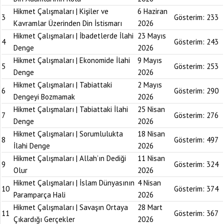
Hikmet Çalışmaları | Kişiler ve
6 Haziran
3
Gösterim:
233
Kavramlar Üzerinden Din İstismarı
2026
Hikmet Çalışmaları | İbadetlerde İlahi
23 Mayıs
4
Gösterim:
243
Denge
2026
Hikmet Çalışmaları | Ekonomide İlahi
9 Mayıs
5
Gösterim:
253
Denge
2026
Hikmet Çalışmaları | Tabiattaki
2 Mayıs
6
Gösterim:
290
Dengeyi Bozmamak
2026
Hikmet Çalışmaları | Tabiattaki İlahi
25 Nisan
7
Gösterim:
276
Denge
2026
Hikmet Çalışmaları | Sorumlulukta
18 Nisan
8
Gösterim:
497
İlahi Denge
2026
Hikmet Çalışmaları | Allah’ın Dediği
11 Nisan
9
Gösterim:
324
Olur
2026
Hikmet Çalışmaları | İslam Dünyasının
4 Nisan
10
Gösterim:
374
Paramparça Hali
2026
Hikmet Çalışmaları | Savaşın Ortaya
28 Mart
11
Gösterim:
367
Çıkardığı Gerçekler
2026