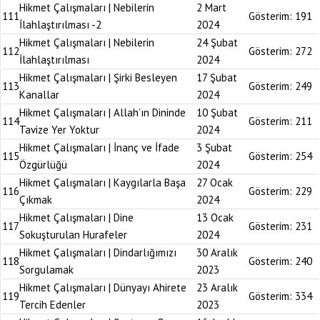
Hikmet Çalışmaları | Nebilerin
2 Mart
111
Gösterim:
191
İlahlaştırılması -2
2024
Hikmet Çalışmaları | Nebilerin
24 Şubat
112
Gösterim:
272
İlahlaştırılması
2024
Hikmet Çalışmaları | Şirki Besleyen
17 Şubat
113
Gösterim:
249
Kanallar
2024
Hikmet Çalışmaları | Allah’ın Dininde
10 Şubat
114
Gösterim:
211
Tavize Yer Yoktur
2024
Hikmet Çalışmaları | İnanç ve İfade
3 Şubat
115
Gösterim:
254
Özgürlüğü
2024
Hikmet Çalışmaları | Kaygılarla Başa
27 Ocak
116
Gösterim:
229
Çıkmak
2024
Hikmet Çalışmaları | Dine
13 Ocak
117
Gösterim:
231
Sokuşturulan Hurafeler
2024
Hikmet Çalışmaları | Dindarlığımızı
30 Aralık
118
Gösterim:
240
Sorgulamak
2023
Hikmet Çalışmaları | Dünyayı Ahirete
23 Aralık
119
Gösterim:
334
Tercih Edenler
2023