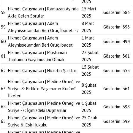
2025
Hikmet Çalışmaları | Ramazan Ayında
15 Mart
58
Gösterim:
383
Akla Gelen Sorular
2025
Hikmet Çalışmaları | Adem
8 Mart
59
Gösterim:
396
Aleyhisselamdan Beri Oruç İbadeti -2
2025
Hikmet Çalışmaları | Adem
1 Mart
60
Gösterim:
494
Aleyhisselamdan Beri Oruç İbadeti
2025
Hikmet Çalışmaları | Müslüman
22 Şubat
61
Gösterim:
361
Toplumda Gayrimüslim Olmak
2025
15 Şubat
62
Hikmet Çalışmaları | Hicretin Şartları
Gösterim:
355
2025
Hikmet Çalışmaları | Medine Örneği ve
8 Şubat
63
Suriye-8: Birlikte Yaşamanın Kur’anî
Gösterim:
361
2025
İlkeleri
Hikmet Çalışmaları | Medine Örneği ve
1 Şubat
64
Gösterim:
398
Suriye -7: İçimizdeki Düşmanlar
2025
Hikmet Çalışmaları | Medine Örneği ve
25 Ocak
65
Gösterim:
399
Suriye 6: Esir Hukuku
2025
Hikmet Çalışmaları | Medine Örneği ve