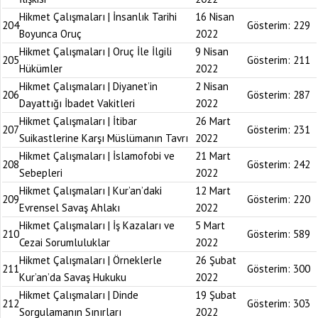
Hikmet Çalışmaları | İnsanlık Tarihi
16 Nisan
204
Gösterim:
229
Boyunca Oruç
2022
Hikmet Çalışmaları | Oruç İle İlgili
9 Nisan
205
Gösterim:
211
Hükümler
2022
Hikmet Çalışmaları | Diyanet’in
2 Nisan
206
Gösterim:
287
Dayattığı İbadet Vakitleri
2022
Hikmet Çalışmaları | İtibar
26 Mart
207
Gösterim:
231
Suikastlerine Karşı Müslümanın Tavrı
2022
Hikmet Çalışmaları | İslamofobi ve
21 Mart
208
Gösterim:
242
Sebepleri
2022
Hikmet Çalışmaları | Kur’an’daki
12 Mart
209
Gösterim:
220
Evrensel Savaş Ahlakı
2022
Hikmet Çalışmaları | İş Kazaları ve
5 Mart
210
Gösterim:
589
Cezai Sorumluluklar
2022
Hikmet Çalışmaları | Örneklerle
26 Şubat
211
Gösterim:
300
Kur’an’da Savaş Hukuku
2022
Hikmet Çalışmaları | Dinde
19 Şubat
212
Gösterim:
303
Sorgulamanın Sınırları
2022