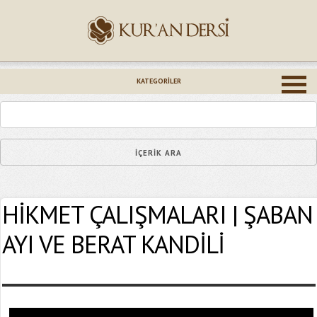
İsminiz (*)
KATEGORILER
Epostanız (*)
HİKMET ÇALIŞMALARI | ŞABAN
Yaşadığınız Hatanın Ayrıntıları
AYI VE BERAT KANDİLİ
Bağlantıyı Gönderin