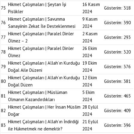
Hikmet Çalışmaları | Şeytan İşi
16 Kasım
75
Gösterim:
318
Pislikler
2024
Hikmet Çalışmaları | Savunma
9 Kasım
76
Gösterim:
390
Sanayiinin Zekat İle Desteklenmesi
2024
Hikmet Çalışmaları | Paralel Dinler
2 Kasım
77
Gösterim:
293
Ölmez – 2
2024
Hikmet Çalışmaları | Paralel Dinler
26 Ekim
78
Gösterim:
320
Ölmez
2024
Hikmet Çalışmaları | Allah’ın Kurduğu
19 Ekim
79
Gösterim:
376
Doğal Aile Düzeni
2024
Hikmet Çalışmaları | Allah’ın Kurduğu
12 Ekim
80
Gösterim:
381
Doğal Düzen
2024
Hikmet Çalışmaları | Müslüman
5 Ekim
81
Gösterim:
465
Olmanın Kazandırdıkları
2024
Hikmet Çalışmaları | Her İnsan Müslim
28 Eylül
82
Gösterim:
409
Doğar
2024
Hikmet Çalışmaları | Allah’ın İndirdiği
21 Eylül
83
Gösterim:
396
ile Hükmetmek ne demektir?
2024