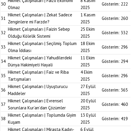
Hikmet Çalışmaları | Faizli Ekonomi
8 Kasım
30
Gösterim:
222
Olmaz
2025
Hikmet Çalışmaları | Zekat Sadece
1 Kasım
31
Gösterim:
260
Zenginlere mi Farzdır?
2025
Hikmet Çalışmaları | Faizin Sebep
25 Ekim
32
Gösterim:
332
Olduğu Kölelik Sistemi
2025
Hikmet Çalışmaları | Seçilmiş Toplum
18 Ekim
33
Gösterim:
296
Olma İddiası
2025
Hikmet Çalışmaları | Yahudilerdeki
11 Ekim
34
Gösterim:
294
Dünya Hakimiyeti Hayali
2025
Hikmet Çalışmaları | Faiz ve Riba
4 Ekim
35
Gösterim:
296
Tartışmaları
2025
Hikmet Çalışmaları | Uyuşturucu
27 Eylül
36
Gösterim:
365
Maddeler
2025
Hikmet Çalışmaları | Evrensel
20 Eylül
37
Gösterim:
460
Sorunlara Kur’an’dan Çözümler
2025
Hikmet Çalışmaları | Toplumda Giyim
13 Eylül
38
Gösterim:
419
Kuşam
2025
Hikmet Çalışmaları | Mirasta Kadın-
6 Eylül