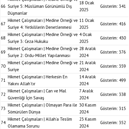
18 Ocak
66
Suriye 5: Müslüman Görünümlü Dış
Gösterim:
341
2025
Düşmanlar
Hikmet Çalışmaları | Medine Örneği ve
11 Ocak
67
Gösterim:
416
Suriye 4: Yetkililerin Denetlenmesi
2025
Hikmet Çalışmaları | Medine Örneği ve
4 Ocak
68
Gösterim:
430
Suriye 3: Ceza Hukuku
2025
Hikmet Çalışmaları | Medine Örneği ve
28 Aralık
69
Gösterim:
376
Suriye 2: Ordu-Millet Yapılanması
2024
Hikmet Çalışmaları | Medine Örneği ve
21 Aralık
70
Gösterim:
359
Suriye
2024
Hikmet Çalışmaları | Herkesin En
14 Aralık
71
Gösterim:
499
Yakını Allah’tır
2024
Hikmet Çalışmaları | Can ve Mal
7 Aralık
72
Gösterim:
338
Güvenliği İçin Savaş
2024
Hikmet Çalışmaları | Olmayan Para ile
30 Kasım
73
Gösterim:
315
Sömürülen Dünya
2024
Hikmet Çalışmaları | Allah’a Teslim
23 Kasım
74
Gösterim:
352
Olamama Sorunu
2024