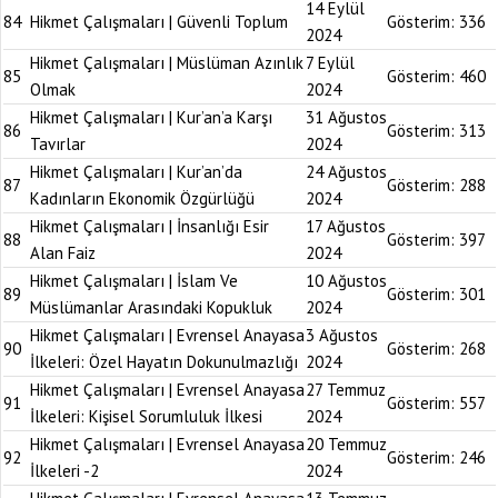
14 Eylül
84
Hikmet Çalışmaları | Güvenli Toplum
Gösterim:
336
2024
Hikmet Çalışmaları | Müslüman Azınlık
7 Eylül
85
Gösterim:
460
Olmak
2024
Hikmet Çalışmaları | Kur’an’a Karşı
31 Ağustos
86
Gösterim:
313
Tavırlar
2024
Hikmet Çalışmaları | Kur’an’da
24 Ağustos
87
Gösterim:
288
Kadınların Ekonomik Özgürlüğü
2024
Hikmet Çalışmaları | İnsanlığı Esir
17 Ağustos
88
Gösterim:
397
Alan Faiz
2024
Hikmet Çalışmaları | İslam Ve
10 Ağustos
89
Gösterim:
301
Müslümanlar Arasındaki Kopukluk
2024
Hikmet Çalışmaları | Evrensel Anayasa
3 Ağustos
90
Gösterim:
268
İlkeleri: Özel Hayatın Dokunulmazlığı
2024
Hikmet Çalışmaları | Evrensel Anayasa
27 Temmuz
91
Gösterim:
557
İlkeleri: Kişisel Sorumluluk İlkesi
2024
Hikmet Çalışmaları | Evrensel Anayasa
20 Temmuz
92
Gösterim:
246
İlkeleri -2
2024