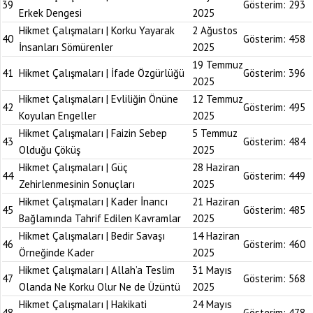
39
Gösterim:
293
Erkek Dengesi
2025
Hikmet Çalışmaları | Korku Yayarak
2 Ağustos
40
Gösterim:
458
İnsanları Sömürenler
2025
19 Temmuz
41
Hikmet Çalışmaları | İfade Özgürlüğü
Gösterim:
396
2025
Hikmet Çalışmaları | Evliliğin Önüne
12 Temmuz
42
Gösterim:
495
Koyulan Engeller
2025
Hikmet Çalışmaları | Faizin Sebep
5 Temmuz
43
Gösterim:
484
Olduğu Çöküş
2025
Hikmet Çalışmaları | Güç
28 Haziran
44
Gösterim:
449
Zehirlenmesinin Sonuçları
2025
Hikmet Çalışmaları | Kader İnancı
21 Haziran
45
Gösterim:
485
Bağlamında Tahrif Edilen Kavramlar
2025
Hikmet Çalışmaları | Bedir Savaşı
14 Haziran
46
Gösterim:
460
Örneğinde Kader
2025
Hikmet Çalışmaları | Allah’a Teslim
31 Mayıs
47
Gösterim:
568
Olanda Ne Korku Olur Ne de Üzüntü
2025
Hikmet Çalışmaları | Hakikati
24 Mayıs
48
Gösterim:
478