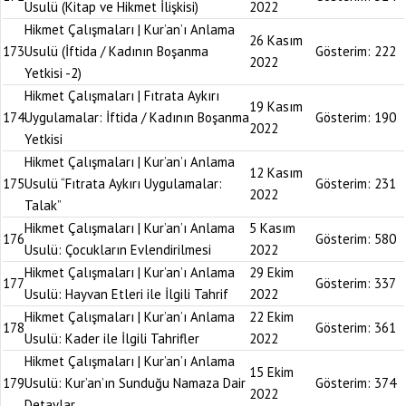
Usulü (Kitap ve Hikmet İlişkisi)
2022
Hikmet Çalışmaları | Kur’an’ı Anlama
26 Kasım
173
Usulü (İftida / Kadının Boşanma
Gösterim:
222
2022
Yetkisi -2)
Hikmet Çalışmaları | Fıtrata Aykırı
19 Kasım
174
Uygulamalar: İftida / Kadının Boşanma
Gösterim:
190
2022
Yetkisi
Hikmet Çalışmaları | Kur’an’ı Anlama
12 Kasım
175
Usulü “Fıtrata Aykırı Uygulamalar:
Gösterim:
231
2022
Talak”
Hikmet Çalışmaları | Kur’an’ı Anlama
5 Kasım
176
Gösterim:
580
Usulü: Çocukların Evlendirilmesi
2022
Hikmet Çalışmaları | Kur’an’ı Anlama
29 Ekim
177
Gösterim:
337
Usulü: Hayvan Etleri ile İlgili Tahrif
2022
Hikmet Çalışmaları | Kur’an’ı Anlama
22 Ekim
178
Gösterim:
361
Usulü: Kader ile İlgili Tahrifler
2022
Hikmet Çalışmaları | Kur’an’ı Anlama
15 Ekim
179
Usulü: Kur’an’ın Sunduğu Namaza Dair
Gösterim:
374
2022
Detaylar