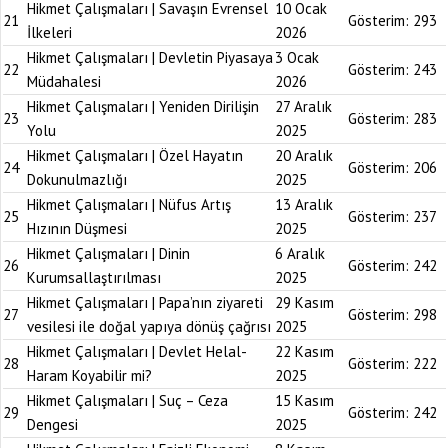
Hikmet Çalışmaları | Savaşın Evrensel
10 Ocak
21
Gösterim:
293
İlkeleri
2026
Hikmet Çalışmaları | Devletin Piyasaya
3 Ocak
22
Gösterim:
243
Müdahalesi
2026
Hikmet Çalışmaları | Yeniden Dirilişin
27 Aralık
23
Gösterim:
283
Yolu
2025
Hikmet Çalışmaları | Özel Hayatın
20 Aralık
24
Gösterim:
206
Dokunulmazlığı
2025
Hikmet Çalışmaları | Nüfus Artış
13 Aralık
25
Gösterim:
237
Hızının Düşmesi
2025
Hikmet Çalışmaları | Dinin
6 Aralık
26
Gösterim:
242
Kurumsallaştırılması
2025
Hikmet Çalışmaları | Papa’nın ziyareti
29 Kasım
27
Gösterim:
298
vesilesi ile doğal yapıya dönüş çağrısı
2025
Hikmet Çalışmaları | Devlet Helal-
22 Kasım
28
Gösterim:
222
Haram Koyabilir mi?
2025
Hikmet Çalışmaları | Suç – Ceza
15 Kasım
29
Gösterim:
242
Dengesi
2025