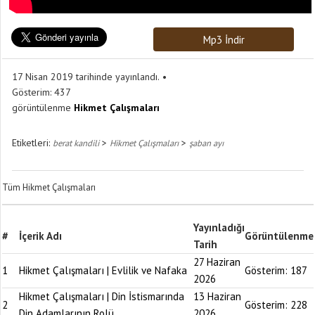
Mp3 İndir
17 Nisan 2019 tarihinde yayınlandı.
Gösterim:
437
görüntülenme
Hikmet Çalışmaları
Etiketleri:
>
>
berat kandili
Hikmet Çalışmaları
şaban ayı
Tüm Hikmet Çalışmaları
Yayınladığı
#
İçerik Adı
Görüntülenme
Tarih
27 Haziran
1
Hikmet Çalışmaları | Evlilik ve Nafaka
Gösterim:
187
2026
Hikmet Çalışmaları | Din İstismarında
13 Haziran
2
Gösterim:
228
Din Adamlarının Rolü
2026