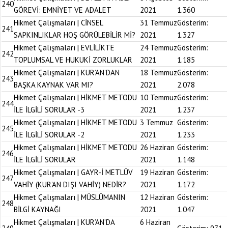
240
GÖREVİ: EMNİYET VE ADALET
2021
1.360
Hikmet Çalışmaları | CİNSEL
31 Temmuz
Gösterim:
241
SAPKINLIKLAR HOŞ GÖRÜLEBİLİR Mİ?
2021
1.327
Hikmet Çalışmaları | EVLİLİKTE
24 Temmuz
Gösterim:
242
TOPLUMSAL VE HUKUKİ ZORLUKLAR
2021
1.185
Hikmet Çalışmaları | KUR’AN’DAN
18 Temmuz
Gösterim:
243
BAŞKA KAYNAK VAR MI?
2021
2.078
Hikmet Çalışmaları | HİKMET METODU
10 Temmuz
Gösterim:
244
İLE İLGİLİ SORULAR -3
2021
1.237
Hikmet Çalışmaları | HİKMET METODU
3 Temmuz
Gösterim:
245
İLE İLGİLİ SORULAR -2
2021
1.233
Hikmet Çalışmaları | HİKMET METODU
26 Haziran
Gösterim:
246
İLE İLGİLİ SORULAR
2021
1.148
Hikmet Çalışmaları | GAYR-İ METLÜV
19 Haziran
Gösterim:
247
VAHİY (KUR’AN DIŞI VAHİY) NEDİR?
2021
1.172
Hikmet Çalışmaları | MÜSLÜMANIN
12 Haziran
Gösterim:
248
BİLGİ KAYNAĞI
2021
1.047
Hikmet Çalışmaları | KUR’AN’DA
6 Haziran