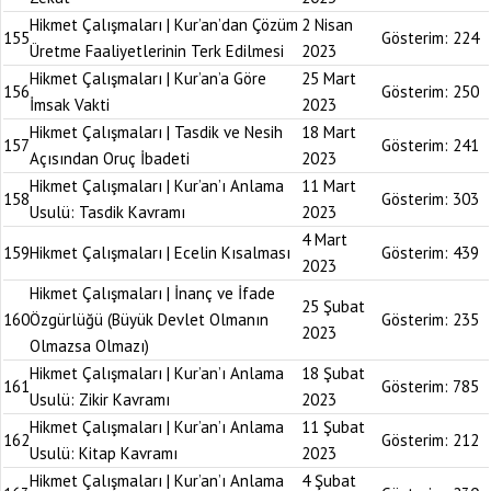
Hikmet Çalışmaları | Kur’an’dan Çözüm
2 Nisan
155
Gösterim:
224
Üretme Faaliyetlerinin Terk Edilmesi
2023
Hikmet Çalışmaları | Kur’an’a Göre
25 Mart
156
Gösterim:
250
İmsak Vakti
2023
Hikmet Çalışmaları | Tasdik ve Nesih
18 Mart
157
Gösterim:
241
Açısından Oruç İbadeti
2023
Hikmet Çalışmaları | Kur’an’ı Anlama
11 Mart
158
Gösterim:
303
Usulü: Tasdik Kavramı
2023
4 Mart
159
Hikmet Çalışmaları | Ecelin Kısalması
Gösterim:
439
2023
Hikmet Çalışmaları | İnanç ve İfade
25 Şubat
160
Özgürlüğü (Büyük Devlet Olmanın
Gösterim:
235
2023
Olmazsa Olmazı)
Hikmet Çalışmaları | Kur’an’ı Anlama
18 Şubat
161
Gösterim:
785
Usulü: Zikir Kavramı
2023
Hikmet Çalışmaları | Kur’an’ı Anlama
11 Şubat
162
Gösterim:
212
Usulü: Kitap Kavramı
2023
Hikmet Çalışmaları | Kur’an’ı Anlama
4 Şubat