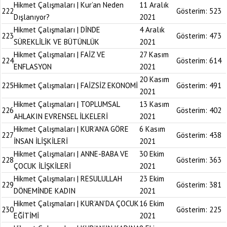
Hikmet Çalışmaları | Kur’an Neden
11 Aralık
222
Gösterim:
523
Dışlanıyor?
2021
Hikmet Çalışmaları | DİNDE
4 Aralık
223
Gösterim:
473
SÜREKLİLİK VE BÜTÜNLÜK
2021
Hikmet Çalışmaları | FAİZ VE
27 Kasım
224
Gösterim:
614
ENFLASYON
2021
20 Kasım
225
Hikmet Çalışmaları | FAİZSİZ EKONOMİ
Gösterim:
491
2021
Hikmet Çalışmaları | TOPLUMSAL
13 Kasım
226
Gösterim:
402
AHLAKIN EVRENSEL İLKELERİ
2021
Hikmet Çalışmaları | KUR’AN’A GÖRE
6 Kasım
227
Gösterim:
438
İNSAN İLİŞKİLERİ
2021
Hikmet Çalışmaları | ANNE-BABA VE
30 Ekim
228
Gösterim:
363
ÇOCUK İLİŞKİLERİ
2021
Hikmet Çalışmaları | RESULULLAH
23 Ekim
229
Gösterim:
381
DÖNEMİNDE KADIN
2021
Hikmet Çalışmaları | KUR’AN’DA ÇOCUK
16 Ekim
230
Gösterim:
225
EĞİTİMİ
2021