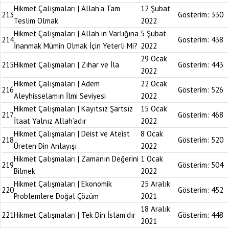
Hikmet Çalışmaları | Allah’a Tam
12 Şubat
213
Gösterim:
330
Teslim Olmak
2022
Hikmet Çalışmaları | Allah’ın Varlığına
5 Şubat
214
Gösterim:
438
İnanmak Mümin Olmak İçin Yeterli Mi?
2022
29 Ocak
215
Hikmet Çalışmaları | Zıhar ve İla
Gösterim:
443
2022
Hikmet Çalışmaları | Adem
22 Ocak
216
Gösterim:
526
Aleyhisselamın İlmi Seviyesi
2022
Hikmet Çalışmaları | Kayıtsız Şartsız
15 Ocak
217
Gösterim:
468
İtaat Yalnız Allah’adır
2022
Hikmet Çalışmaları | Deist ve Ateist
8 Ocak
218
Gösterim:
520
Üreten Din Anlayışı
2022
Hikmet Çalışmaları | Zamanın Değerini
1 Ocak
219
Gösterim:
504
Bilmek
2022
Hikmet Çalışmaları | Ekonomik
25 Aralık
220
Gösterim:
452
Problemlere Doğal Çözüm
2021
18 Aralık
221
Hikmet Çalışmaları | Tek Din İslam’dır
Gösterim:
448
2021