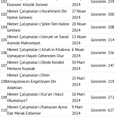
102
Gösterim:
239
Ekonomi: Kölelik Sistemi
2024
Hikmet Çalışmaları | Hurafelerin Din
27 Nisan
103
Gösterim:
300
Haline Gelmesi
2024
Hikmet Çalışmaları | Şirkin İlim Haline
20 Nisan
104
Gösterim:
308
Gelmesi
2024
Hikmet Çalışmaları | Gerçek ve Sanal
13 Nisan
105
Gösterim:
214
Alemde Mahremiyet
2024
Hikmet Çalışmaları | Allah’ın Kitabına
6 Nisan
106
Gösterim:
336
Uymayanın Hayatı Cehennem Olur
2024
Hikmet Çalışmaları | Dinde Kendini
30 Mart
107
Gösterim:
247
Merkeze Koymak
2024
Hikmet Çalışmaları | Dinin
23 Mart
108
Anlaşılmasını Engelleyen Din
Gösterim:
219
2024
Adamları
Hikmet Çalışmaları | Kur’an’ı Nasıl
16 Mart
109
Gösterim:
272
Okumalıyız?
2024
Hikmet Çalışmaları | Ramazan Ayına
9 Mart
110
Gösterim:
627
Dair Merak Edilenler
2024