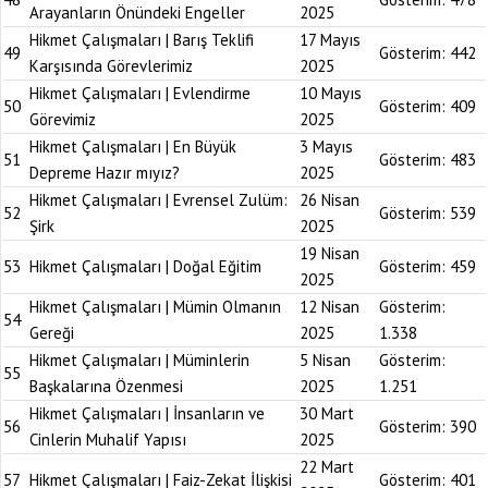
Arayanların Önündeki Engeller
2025
Hikmet Çalışmaları | Barış Teklifi
17 Mayıs
49
Gösterim:
442
Karşısında Görevlerimiz
2025
Hikmet Çalışmaları | Evlendirme
10 Mayıs
50
Gösterim:
409
Görevimiz
2025
Hikmet Çalışmaları | En Büyük
3 Mayıs
51
Gösterim:
483
Depreme Hazır mıyız?
2025
Hikmet Çalışmaları | Evrensel Zulüm:
26 Nisan
52
Gösterim:
539
Şirk
2025
19 Nisan
53
Hikmet Çalışmaları | Doğal Eğitim
Gösterim:
459
2025
Hikmet Çalışmaları | Mümin Olmanın
12 Nisan
Gösterim:
54
Gereği
2025
1.338
Hikmet Çalışmaları | Müminlerin
5 Nisan
Gösterim:
55
Başkalarına Özenmesi
2025
1.251
Hikmet Çalışmaları | İnsanların ve
30 Mart
56
Gösterim:
390
Cinlerin Muhalif Yapısı
2025
22 Mart
57
Hikmet Çalışmaları | Faiz-Zekat İlişkisi
Gösterim:
401