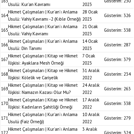
163
Gösterim:
230
Usulü: Kur’an Kavramı
2023
Hikmet Çalışmaları | Kur’an’ı Anlama
28 Ocak
164
Gösterim:
326
Usulü: Vahiy Kavramı -2 (Kıble Örneği)
2023
Hikmet Çalışmaları | Kur’an’ı Anlama
21 Ocak
165
Gösterim:
338
Usulü: Vahiy Kavramı
2023
Hikmet Çalışmaları | Kur’an’ı Anlama
14 Ocak
166
Gösterim:
287
Usulü: Din Tanımı
2023
Hikmet Çalışmaları | Kitap ve Hikmet
7 Ocak
167
Gösterim:
379
İlişkisi: Ayaklara Mesh Örneği
2023
Hikmet Çalışmaları | Kitap ve Hikmet
31 Aralık
168
Gösterim:
234
İlişkisi: Kölelik ve Cariyelik
2022
Hikmet Çalışmaları | Kitap ve Hikmet
24 Aralık
169
Gösterim:
263
İlişkisi: Namazın Kazası Olur Mu?
2022
Hikmet Çalışmaları | Kitap ve Hikmet
17 Aralık
170
Gösterim:
338
İlişkisi: Kadınların Şahitliği Örneği
2022
Hikmet Çalışmaları | Kur’an’ı Anlama
10 Aralık
171
Gösterim:
279
Usulü (Faiz Örneği)
2022
Hikmet Çalışmaları | Kur’an’ı Anlama
3 Aralık
172
Gösterim:
324