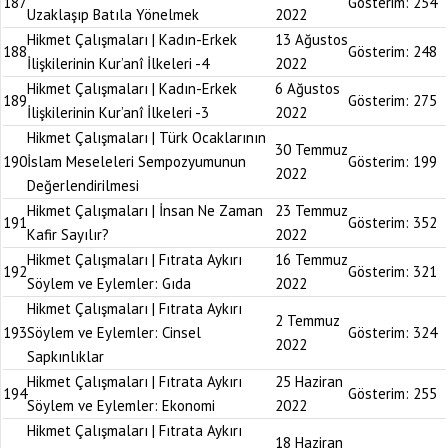
187
Gösterim:
254
Uzaklaşıp Batıla Yönelmek
2022
Hikmet Çalışmaları | Kadın-Erkek
13 Ağustos
188
Gösterim:
248
İlişkilerinin Kur’anî İlkeleri -4
2022
Hikmet Çalışmaları | Kadın-Erkek
6 Ağustos
189
Gösterim:
275
İlişkilerinin Kur’anî İlkeleri -3
2022
Hikmet Çalışmaları | Türk Ocaklarının
30 Temmuz
190
İslam Meseleleri Sempozyumunun
Gösterim:
199
2022
Değerlendirilmesi
Hikmet Çalışmaları | İnsan Ne Zaman
23 Temmuz
191
Gösterim:
352
Kafir Sayılır?
2022
Hikmet Çalışmaları | Fıtrata Aykırı
16 Temmuz
192
Gösterim:
321
Söylem ve Eylemler: Gıda
2022
Hikmet Çalışmaları | Fıtrata Aykırı
2 Temmuz
193
Söylem ve Eylemler: Cinsel
Gösterim:
324
2022
Sapkınlıklar
Hikmet Çalışmaları | Fıtrata Aykırı
25 Haziran
194
Gösterim:
255
Söylem ve Eylemler: Ekonomi
2022
Hikmet Çalışmaları | Fıtrata Aykırı
18 Haziran