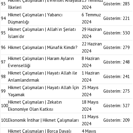
Hikmet Çalışmaları | Evrensel Anayasa
13 Temmuz
93
Gösterim:
285
İlkeleri
2024
Hikmet Çalışmaları | Yabancı
6 Temmuz
94
Gösterim:
221
Düşmanlığı
2024
Hikmet Çalışmaları | Allah’ın Şeriatı
29 Haziran
95
Gösterim:
330
İslam’dır
2024
22 Haziran
96
Hikmet Çalışmaları | Münafık Kimdir?
Gösterim:
279
2024
Hikmet Çalışmaları | Haram Ayların
8 Haziran
97
Gösterim:
248
Evrenselliği
2024
Hikmet Çalışmaları | Hayatı Allah ile
1 Haziran
98
Gösterim:
241
Anlamlandırmak
2024
Hikmet Çalışmaları | Hayatı Allah İçin
25 Mayıs
99
Gösterim:
275
Yaşamak
2024
Hikmet Çalışmaları | Zekatın
18 Mayıs
100
Gösterim:
327
Ekonomiye Olan Katkısı
2024
11 Mayıs
101
Ekonomik İntihar | Hikmet Çalışmaları
Gösterim:
209
2024
Hikmet Çalışmaları | Borca Dayalı
4 Mayıs