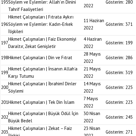
195
Söylem ve Eylemler: Allah’ın Dinini
Gösterim:
280
2022
Tahrif Faaliyetleri
Hikmet Çalışmaları | Fıtrata Aykırı
11 Haziran
196
Söylem ve Eylemler: Kadın-Erkek
Gösterim:
371
2022
İlişkileri
Hikmet Çalışmaları | Faiz Ekonomiyi
4 Haziran
197
Gösterim:
199
Daraltır, Zekat Genişletir
2022
28 Mayıs
198
Hikmet Çalışmaları | Din ve Fıtrat
Gösterim:
286
2022
Hikmet Çalışmaları | İnsanın Allah’a
21 Mayıs
199
Gösterim:
319
Karşı Tutumu
2022
Hikmet Çalışmaları | İbrahimî Dinler
14 Mayıs
200
Gösterim:
225
Söylemi
2022
7 Mayıs
201
Hikmet Çalışmaları | Tek Din İslam
Gösterim:
223
2022
Hikmet Çalışmaları | Büyük Ödül İçin
30 Nisan
202
Gösterim:
245
Büyük Bedel
2022
Hikmet Çalışmaları | Zekat – Faiz
23 Nisan
203
Gösterim:
271
İlişkisi
2022