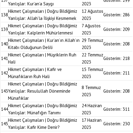
137
Gösterim:
299
Yanlışlar: Kur’an’a Saygı
2023
Hikmet Çalışmaları | Doğru Bildiğimiz
12 Ağustos
138
Gösterim:
286
Yanlışlar: Allah’la İlişkiyi Kesmemek
2023
Hikmet Çalışmaları | Doğru Bildiğimiz
7 Ağustos
139
Gösterim:
209
Yanlışlar: Kalplerin Mühürlenmesi
2023
Hikmet Çalışmaları | Kur’an’ın Allah’ın
29 Temmuz
140
Gösterim:
208
Kitabı Olduğunun Delili
2023
Hikmet Çalışmaları | Müşriklerin Ruh
22 Temmuz
141
Gösterim:
218
Hali
2023
Hikmet Çalışmaları | Kafir ve
15 Temmuz
142
Gösterim:
211
Münafıkların Ruh Hali
2023
Hikmet Çalışmaları | Doğru Bildiğimiz
8 Temmuz
143
Yanlışlar: Resulullah Döneminde
Gösterim:
208
2023
Münafıklar
Hikmet Çalışmaları | Doğru Bildiğimiz
24 Haziran
144
Gösterim:
311
Yanlışlar: Münafığın Tanımı
2023
Hikmet Çalışmaları | Doğru Bildiğimiz
17 Haziran
145
Gösterim:
230
Yanlışlar: Kafir Kime Denir?
2023