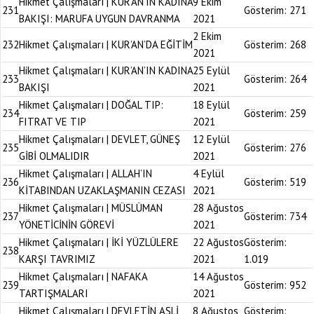
Hikmet Çalışmaları | KUR’AN’IN KADINA
9 Ekim
231
Gösterim:
271
BAKIŞI: MARUFA UYGUN DAVRANMA
2021
2 Ekim
232
Hikmet Çalışmaları | KUR’AN’DA EĞİTİM
Gösterim:
268
2021
Hikmet Çalışmaları | KUR’AN’IN KADINA
25 Eylül
233
Gösterim:
264
BAKIŞI
2021
Hikmet Çalışmaları | DOĞAL TIP:
18 Eylül
234
Gösterim:
259
FITRAT VE TIP
2021
Hikmet Çalışmaları | DEVLET, GÜNEŞ
12 Eylül
235
Gösterim:
276
GİBİ OLMALIDIR
2021
Hikmet Çalışmaları | ALLAH’IN
4 Eylül
236
Gösterim:
519
KİTABINDAN UZAKLAŞMANIN CEZASI
2021
Hikmet Çalışmaları | MÜSLÜMAN
28 Ağustos
237
Gösterim:
734
YÖNETİCİNİN GÖREVİ
2021
Hikmet Çalışmaları | İKİ YÜZLÜLERE
22 Ağustos
Gösterim:
238
KARŞI TAVRIMIZ
2021
1.019
Hikmet Çalışmaları | NAFAKA
14 Ağustos
239
Gösterim:
952
TARTIŞMALARI
2021
Hikmet Çalışmaları | DEVLETİN ASLİ
8 Ağustos
Gösterim: