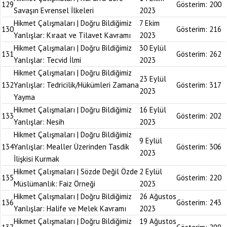
129
Gösterim:
200
Savaşın Evrensel İlkeleri
2023
Hikmet Çalışmaları | Doğru Bildiğimiz
7 Ekim
130
Gösterim:
216
Yanlışlar: Kıraat ve Tilavet Kavramı
2023
Hikmet Çalışmaları | Doğru Bildiğimiz
30 Eylül
131
Gösterim:
262
Yanlışlar: Tecvid İlmi
2023
Hikmet Çalışmaları | Doğru Bildiğimiz
23 Eylül
132
Yanlışlar: Tedricilik/Hükümleri Zamana
Gösterim:
317
2023
Yayma
Hikmet Çalışmaları | Doğru Bildiğimiz
16 Eylül
133
Gösterim:
202
Yanlışlar: Nesih
2023
Hikmet Çalışmaları | Doğru Bildiğimiz
9 Eylül
134
Yanlışlar: Mealler Üzerinden Tasdik
Gösterim:
306
2023
İlişkisi Kurmak
Hikmet Çalışmaları | Sözde Değil Özde
2 Eylül
135
Gösterim:
220
Müslümanlık: Faiz Örneği
2023
Hikmet Çalışmaları | Doğru Bildiğimiz
26 Ağustos
136
Gösterim:
243
Yanlışlar: Halife ve Melek Kavramı
2023
Hikmet Çalışmaları | Doğru Bildiğimiz
19 Ağustos