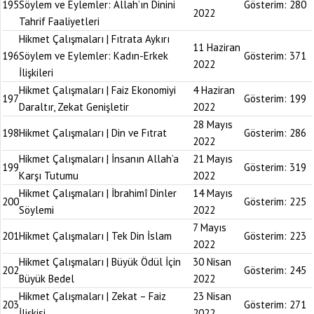
195
Söylem ve Eylemler: Allah’ın Dinini
Gösterim:
280
2022
Tahrif Faaliyetleri
Hikmet Çalışmaları | Fıtrata Aykırı
11 Haziran
196
Söylem ve Eylemler: Kadın-Erkek
Gösterim:
371
2022
İlişkileri
Hikmet Çalışmaları | Faiz Ekonomiyi
4 Haziran
197
Gösterim:
199
Daraltır, Zekat Genişletir
2022
28 Mayıs
198
Hikmet Çalışmaları | Din ve Fıtrat
Gösterim:
286
2022
Hikmet Çalışmaları | İnsanın Allah’a
21 Mayıs
199
Gösterim:
319
Karşı Tutumu
2022
Hikmet Çalışmaları | İbrahimî Dinler
14 Mayıs
200
Gösterim:
225
Söylemi
2022
7 Mayıs
201
Hikmet Çalışmaları | Tek Din İslam
Gösterim:
223
2022
Hikmet Çalışmaları | Büyük Ödül İçin
30 Nisan
202
Gösterim:
245
Büyük Bedel
2022
Hikmet Çalışmaları | Zekat – Faiz
23 Nisan
203
Gösterim:
271
İlişkisi
2022