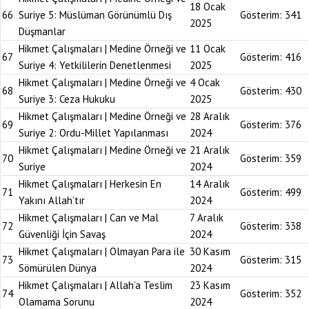
18 Ocak
66
Suriye 5: Müslüman Görünümlü Dış
Gösterim:
341
2025
Düşmanlar
Hikmet Çalışmaları | Medine Örneği ve
11 Ocak
67
Gösterim:
416
Suriye 4: Yetkililerin Denetlenmesi
2025
Hikmet Çalışmaları | Medine Örneği ve
4 Ocak
68
Gösterim:
430
Suriye 3: Ceza Hukuku
2025
Hikmet Çalışmaları | Medine Örneği ve
28 Aralık
69
Gösterim:
376
Suriye 2: Ordu-Millet Yapılanması
2024
Hikmet Çalışmaları | Medine Örneği ve
21 Aralık
70
Gösterim:
359
Suriye
2024
Hikmet Çalışmaları | Herkesin En
14 Aralık
71
Gösterim:
499
Yakını Allah’tır
2024
Hikmet Çalışmaları | Can ve Mal
7 Aralık
72
Gösterim:
338
Güvenliği İçin Savaş
2024
Hikmet Çalışmaları | Olmayan Para ile
30 Kasım
73
Gösterim:
315
Sömürülen Dünya
2024
Hikmet Çalışmaları | Allah’a Teslim
23 Kasım
74
Gösterim:
352
Olamama Sorunu
2024