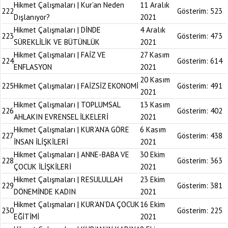
Hikmet Çalışmaları | Kur’an Neden
11 Aralık
222
Gösterim:
523
Dışlanıyor?
2021
Hikmet Çalışmaları | DİNDE
4 Aralık
223
Gösterim:
473
SÜREKLİLİK VE BÜTÜNLÜK
2021
Hikmet Çalışmaları | FAİZ VE
27 Kasım
224
Gösterim:
614
ENFLASYON
2021
20 Kasım
225
Hikmet Çalışmaları | FAİZSİZ EKONOMİ
Gösterim:
491
2021
Hikmet Çalışmaları | TOPLUMSAL
13 Kasım
226
Gösterim:
402
AHLAKIN EVRENSEL İLKELERİ
2021
Hikmet Çalışmaları | KUR’AN’A GÖRE
6 Kasım
227
Gösterim:
438
İNSAN İLİŞKİLERİ
2021
Hikmet Çalışmaları | ANNE-BABA VE
30 Ekim
228
Gösterim:
363
ÇOCUK İLİŞKİLERİ
2021
Hikmet Çalışmaları | RESULULLAH
23 Ekim
229
Gösterim:
381
DÖNEMİNDE KADIN
2021
Hikmet Çalışmaları | KUR’AN’DA ÇOCUK
16 Ekim
230
Gösterim:
225
EĞİTİMİ
2021