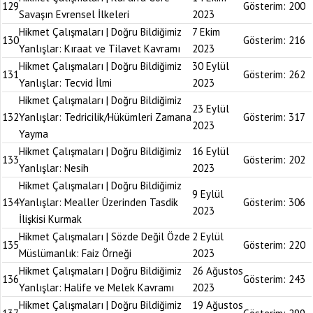
129
Gösterim:
200
Savaşın Evrensel İlkeleri
2023
Hikmet Çalışmaları | Doğru Bildiğimiz
7 Ekim
130
Gösterim:
216
Yanlışlar: Kıraat ve Tilavet Kavramı
2023
Hikmet Çalışmaları | Doğru Bildiğimiz
30 Eylül
131
Gösterim:
262
Yanlışlar: Tecvid İlmi
2023
Hikmet Çalışmaları | Doğru Bildiğimiz
23 Eylül
132
Yanlışlar: Tedricilik/Hükümleri Zamana
Gösterim:
317
2023
Yayma
Hikmet Çalışmaları | Doğru Bildiğimiz
16 Eylül
133
Gösterim:
202
Yanlışlar: Nesih
2023
Hikmet Çalışmaları | Doğru Bildiğimiz
9 Eylül
134
Yanlışlar: Mealler Üzerinden Tasdik
Gösterim:
306
2023
İlişkisi Kurmak
Hikmet Çalışmaları | Sözde Değil Özde
2 Eylül
135
Gösterim:
220
Müslümanlık: Faiz Örneği
2023
Hikmet Çalışmaları | Doğru Bildiğimiz
26 Ağustos
136
Gösterim:
243
Yanlışlar: Halife ve Melek Kavramı
2023
Hikmet Çalışmaları | Doğru Bildiğimiz
19 Ağustos