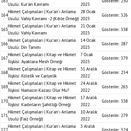
163
Gösterim:
230
Usulü: Kur’an Kavramı
2023
Hikmet Çalışmaları | Kur’an’ı Anlama
28 Ocak
164
Gösterim:
326
Usulü: Vahiy Kavramı -2 (Kıble Örneği)
2023
Hikmet Çalışmaları | Kur’an’ı Anlama
21 Ocak
165
Gösterim:
338
Usulü: Vahiy Kavramı
2023
Hikmet Çalışmaları | Kur’an’ı Anlama
14 Ocak
166
Gösterim:
287
Usulü: Din Tanımı
2023
Hikmet Çalışmaları | Kitap ve Hikmet
7 Ocak
167
Gösterim:
379
İlişkisi: Ayaklara Mesh Örneği
2023
Hikmet Çalışmaları | Kitap ve Hikmet
31 Aralık
168
Gösterim:
234
İlişkisi: Kölelik ve Cariyelik
2022
Hikmet Çalışmaları | Kitap ve Hikmet
24 Aralık
169
Gösterim:
263
İlişkisi: Namazın Kazası Olur Mu?
2022
Hikmet Çalışmaları | Kitap ve Hikmet
17 Aralık
170
Gösterim:
338
İlişkisi: Kadınların Şahitliği Örneği
2022
Hikmet Çalışmaları | Kur’an’ı Anlama
10 Aralık
171
Gösterim:
279
Usulü (Faiz Örneği)
2022
Hikmet Çalışmaları | Kur’an’ı Anlama
3 Aralık
172
Gösterim:
324