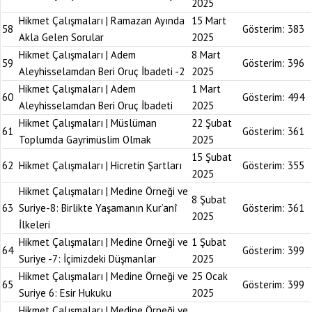
2025
Hikmet Çalışmaları | Ramazan Ayında
15 Mart
58
Gösterim:
383
Akla Gelen Sorular
2025
Hikmet Çalışmaları | Adem
8 Mart
59
Gösterim:
396
Aleyhisselamdan Beri Oruç İbadeti -2
2025
Hikmet Çalışmaları | Adem
1 Mart
60
Gösterim:
494
Aleyhisselamdan Beri Oruç İbadeti
2025
Hikmet Çalışmaları | Müslüman
22 Şubat
61
Gösterim:
361
Toplumda Gayrimüslim Olmak
2025
15 Şubat
62
Hikmet Çalışmaları | Hicretin Şartları
Gösterim:
355
2025
Hikmet Çalışmaları | Medine Örneği ve
8 Şubat
63
Suriye-8: Birlikte Yaşamanın Kur’anî
Gösterim:
361
2025
İlkeleri
Hikmet Çalışmaları | Medine Örneği ve
1 Şubat
64
Gösterim:
399
Suriye -7: İçimizdeki Düşmanlar
2025
Hikmet Çalışmaları | Medine Örneği ve
25 Ocak
65
Gösterim:
399
Suriye 6: Esir Hukuku
2025
Hikmet Çalışmaları | Medine Örneği ve