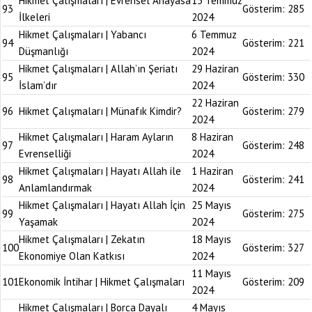
Hikmet Çalışmaları | Evrensel Anayasa
13 Temmuz
93
Gösterim:
285
İlkeleri
2024
Hikmet Çalışmaları | Yabancı
6 Temmuz
94
Gösterim:
221
Düşmanlığı
2024
Hikmet Çalışmaları | Allah’ın Şeriatı
29 Haziran
95
Gösterim:
330
İslam’dır
2024
22 Haziran
96
Hikmet Çalışmaları | Münafık Kimdir?
Gösterim:
279
2024
Hikmet Çalışmaları | Haram Ayların
8 Haziran
97
Gösterim:
248
Evrenselliği
2024
Hikmet Çalışmaları | Hayatı Allah ile
1 Haziran
98
Gösterim:
241
Anlamlandırmak
2024
Hikmet Çalışmaları | Hayatı Allah İçin
25 Mayıs
99
Gösterim:
275
Yaşamak
2024
Hikmet Çalışmaları | Zekatın
18 Mayıs
100
Gösterim:
327
Ekonomiye Olan Katkısı
2024
11 Mayıs
101
Ekonomik İntihar | Hikmet Çalışmaları
Gösterim:
209
2024
Hikmet Çalışmaları | Borca Dayalı
4 Mayıs