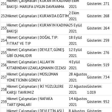
Hikmet Çalışmaları | KUR’AN’IN KADINA
9 Ekim
231
Gösterim:
271
BAKIŞI: MARUFA UYGUN DAVRANMA
2021
2 Ekim
232
Hikmet Çalışmaları | KUR’AN’DA EĞİTİM
Gösterim:
268
2021
Hikmet Çalışmaları | KUR’AN’IN KADINA
25 Eylül
233
Gösterim:
264
BAKIŞI
2021
Hikmet Çalışmaları | DOĞAL TIP:
18 Eylül
234
Gösterim:
259
FITRAT VE TIP
2021
Hikmet Çalışmaları | DEVLET, GÜNEŞ
12 Eylül
235
Gösterim:
276
GİBİ OLMALIDIR
2021
Hikmet Çalışmaları | ALLAH’IN
4 Eylül
236
Gösterim:
519
KİTABINDAN UZAKLAŞMANIN CEZASI
2021
Hikmet Çalışmaları | MÜSLÜMAN
28 Ağustos
237
Gösterim:
734
YÖNETİCİNİN GÖREVİ
2021
Hikmet Çalışmaları | İKİ YÜZLÜLERE
22 Ağustos
Gösterim:
238
KARŞI TAVRIMIZ
2021
1.019
Hikmet Çalışmaları | NAFAKA
14 Ağustos
239
Gösterim:
952
TARTIŞMALARI
2021
Hikmet Çalışmaları | DEVLETİN ASLİ
8 Ağustos
Gösterim: