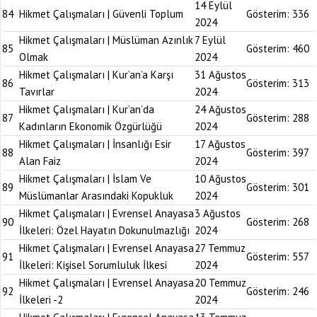
14 Eylül
84
Hikmet Çalışmaları | Güvenli Toplum
Gösterim:
336
2024
Hikmet Çalışmaları | Müslüman Azınlık
7 Eylül
85
Gösterim:
460
Olmak
2024
Hikmet Çalışmaları | Kur’an’a Karşı
31 Ağustos
86
Gösterim:
313
Tavırlar
2024
Hikmet Çalışmaları | Kur’an’da
24 Ağustos
87
Gösterim:
288
Kadınların Ekonomik Özgürlüğü
2024
Hikmet Çalışmaları | İnsanlığı Esir
17 Ağustos
88
Gösterim:
397
Alan Faiz
2024
Hikmet Çalışmaları | İslam Ve
10 Ağustos
89
Gösterim:
301
Müslümanlar Arasındaki Kopukluk
2024
Hikmet Çalışmaları | Evrensel Anayasa
3 Ağustos
90
Gösterim:
268
İlkeleri: Özel Hayatın Dokunulmazlığı
2024
Hikmet Çalışmaları | Evrensel Anayasa
27 Temmuz
91
Gösterim:
557
İlkeleri: Kişisel Sorumluluk İlkesi
2024
Hikmet Çalışmaları | Evrensel Anayasa
20 Temmuz
92
Gösterim:
246
İlkeleri -2
2024