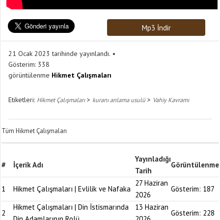
Mp3 İndir
21 Ocak 2023 tarihinde yayınlandı.
Gösterim:
338
görüntülenme
Hikmet Çalışmaları
Etiketleri:
>
>
Hikmet Çalışmaları
kuranı anlama usulü
Vahiy Kavramı
Tüm Hikmet Çalışmaları
Yayınladığı
#
İçerik Adı
Görüntülenme
Tarih
27 Haziran
1
Hikmet Çalışmaları | Evlilik ve Nafaka
Gösterim:
187
2026
Hikmet Çalışmaları | Din İstismarında
13 Haziran
2
Gösterim:
228
Din Adamlarının Rolü
2026