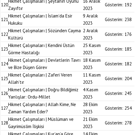
Hikmet Çalışmaları | Şeytanın Oyunu
16 Aralık
120
Gösterim:
192
Zayıftır
2023
Hikmet Çalışmaları | İslam’da Esir
9 Aralık
121
Gösterim:
238
Hukuku
2023
Hikmet Çalışmaları | Sözünden Cayma
2 Aralık
122
Gösterim:
176
Kültürü
2023
Hikmet Çalışmaları | Kendini Üstün
25 Kasım
123
Gösterim:
185
Görme Hastalığı
2023
Hikmet Çalışmaları | Devletlerin Tavrı
18 Kasım
124
Gösterim:
182
ve Bize Düşen Görev
2023
Hikmet Çalışmaları | Zaferi Veren
11 Kasım
125
Gösterim:
204
Allah’tır
2023
Hikmet Çalışmaları | Doğru Bildiğimiz
4 Kasım
126
Gösterim:
245
Yanlışlar: Ordu-Millet
2023
Hikmet Çalışmaları | Allah Kime, Ne
28 Ekim
127
Gösterim:
254
Zaman Yardım Eder?
2023
Hikmet Çalışmaları | Müslüman ve
21 Ekim
128
Gösterim:
278
Gayrimüslim İlişkisi
2023
Hikmet Çalışmaları | Kur’an’a Göre
14 Ekim