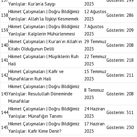
137
Gösterim:
299
Yanlışlar: Kur’an’a Saygı
2023
Hikmet Çalışmaları | Doğru Bildiğimiz
12 Ağustos
138
Gösterim:
286
Yanlışlar: Allah’la İlişkiyi Kesmemek
2023
Hikmet Çalışmaları | Doğru Bildiğimiz
7 Ağustos
139
Gösterim:
209
Yanlışlar: Kalplerin Mühürlenmesi
2023
Hikmet Çalışmaları | Kur’an’ın Allah’ın
29 Temmuz
140
Gösterim:
208
Kitabı Olduğunun Delili
2023
Hikmet Çalışmaları | Müşriklerin Ruh
22 Temmuz
141
Gösterim:
218
Hali
2023
Hikmet Çalışmaları | Kafir ve
15 Temmuz
142
Gösterim:
211
Münafıkların Ruh Hali
2023
Hikmet Çalışmaları | Doğru Bildiğimiz
8 Temmuz
143
Yanlışlar: Resulullah Döneminde
Gösterim:
208
2023
Münafıklar
Hikmet Çalışmaları | Doğru Bildiğimiz
24 Haziran
144
Gösterim:
311
Yanlışlar: Münafığın Tanımı
2023
Hikmet Çalışmaları | Doğru Bildiğimiz
17 Haziran
145
Gösterim:
230
Yanlışlar: Kafir Kime Denir?
2023