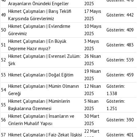
Arayanların Önündeki Engeller
2025
Hikmet Çalışmaları | Barış Teklifi
17 Mayıs
49
Gösterim:
442
Karşısında Görevlerimiz
2025
Hikmet Çalışmaları | Evlendirme
10 Mayıs
50
Gösterim:
409
Görevimiz
2025
Hikmet Çalışmaları | En Büyük
3 Mayıs
51
Gösterim:
483
Depreme Hazır mıyız?
2025
Hikmet Çalışmaları | Evrensel Zulüm:
26 Nisan
52
Gösterim:
539
Şirk
2025
19 Nisan
53
Hikmet Çalışmaları | Doğal Eğitim
Gösterim:
459
2025
Hikmet Çalışmaları | Mümin Olmanın
12 Nisan
Gösterim:
54
Gereği
2025
1.338
Hikmet Çalışmaları | Müminlerin
5 Nisan
Gösterim:
55
Başkalarına Özenmesi
2025
1.251
Hikmet Çalışmaları | İnsanların ve
30 Mart
56
Gösterim:
390
Cinlerin Muhalif Yapısı
2025
22 Mart
57
Hikmet Çalışmaları | Faiz-Zekat İlişkisi
Gösterim:
401