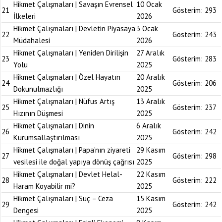
Hikmet Çalışmaları | Savaşın Evrensel
10 Ocak
21
Gösterim:
293
İlkeleri
2026
Hikmet Çalışmaları | Devletin Piyasaya
3 Ocak
22
Gösterim:
243
Müdahalesi
2026
Hikmet Çalışmaları | Yeniden Dirilişin
27 Aralık
23
Gösterim:
283
Yolu
2025
Hikmet Çalışmaları | Özel Hayatın
20 Aralık
24
Gösterim:
206
Dokunulmazlığı
2025
Hikmet Çalışmaları | Nüfus Artış
13 Aralık
25
Gösterim:
237
Hızının Düşmesi
2025
Hikmet Çalışmaları | Dinin
6 Aralık
26
Gösterim:
242
Kurumsallaştırılması
2025
Hikmet Çalışmaları | Papa’nın ziyareti
29 Kasım
27
Gösterim:
298
vesilesi ile doğal yapıya dönüş çağrısı
2025
Hikmet Çalışmaları | Devlet Helal-
22 Kasım
28
Gösterim:
222
Haram Koyabilir mi?
2025
Hikmet Çalışmaları | Suç – Ceza
15 Kasım
29
Gösterim:
242
Dengesi
2025