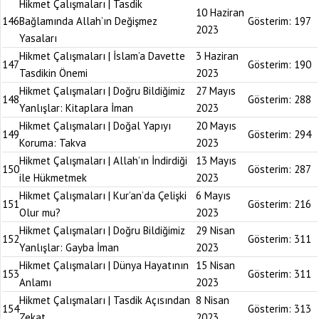
Hikmet Çalışmaları | Tasdik
10 Haziran
146
Bağlamında Allah’ın Değişmez
Gösterim:
197
2023
Yasaları
Hikmet Çalışmaları | İslam’a Davette
3 Haziran
147
Gösterim:
190
Tasdikin Önemi
2023
Hikmet Çalışmaları | Doğru Bildiğimiz
27 Mayıs
148
Gösterim:
288
Yanlışlar: Kitaplara İman
2023
Hikmet Çalışmaları | Doğal Yapıyı
20 Mayıs
149
Gösterim:
294
Koruma: Takva
2023
Hikmet Çalışmaları | Allah’ın İndirdiği
13 Mayıs
150
Gösterim:
287
ile Hükmetmek
2023
Hikmet Çalışmaları | Kur’an’da Çelişki
6 Mayıs
151
Gösterim:
216
Olur mu?
2023
Hikmet Çalışmaları | Doğru Bildiğimiz
29 Nisan
152
Gösterim:
311
Yanlışlar: Gayba İman
2023
Hikmet Çalışmaları | Dünya Hayatının
15 Nisan
153
Gösterim:
311
Anlamı
2023
Hikmet Çalışmaları | Tasdik Açısından
8 Nisan
154
Gösterim:
313
Zekat
2023