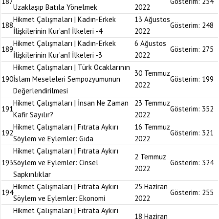
187
Gösterim:
254
Uzaklaşıp Batıla Yönelmek
2022
Hikmet Çalışmaları | Kadın-Erkek
13 Ağustos
188
Gösterim:
248
İlişkilerinin Kur’anî İlkeleri -4
2022
Hikmet Çalışmaları | Kadın-Erkek
6 Ağustos
189
Gösterim:
275
İlişkilerinin Kur’anî İlkeleri -3
2022
Hikmet Çalışmaları | Türk Ocaklarının
30 Temmuz
190
İslam Meseleleri Sempozyumunun
Gösterim:
199
2022
Değerlendirilmesi
Hikmet Çalışmaları | İnsan Ne Zaman
23 Temmuz
191
Gösterim:
352
Kafir Sayılır?
2022
Hikmet Çalışmaları | Fıtrata Aykırı
16 Temmuz
192
Gösterim:
321
Söylem ve Eylemler: Gıda
2022
Hikmet Çalışmaları | Fıtrata Aykırı
2 Temmuz
193
Söylem ve Eylemler: Cinsel
Gösterim:
324
2022
Sapkınlıklar
Hikmet Çalışmaları | Fıtrata Aykırı
25 Haziran
194
Gösterim:
255
Söylem ve Eylemler: Ekonomi
2022
Hikmet Çalışmaları | Fıtrata Aykırı
18 Haziran