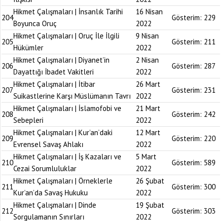
Hikmet Çalışmaları | İnsanlık Tarihi
16 Nisan
204
Gösterim:
229
Boyunca Oruç
2022
Hikmet Çalışmaları | Oruç İle İlgili
9 Nisan
205
Gösterim:
211
Hükümler
2022
Hikmet Çalışmaları | Diyanet’in
2 Nisan
206
Gösterim:
287
Dayattığı İbadet Vakitleri
2022
Hikmet Çalışmaları | İtibar
26 Mart
207
Gösterim:
231
Suikastlerine Karşı Müslümanın Tavrı
2022
Hikmet Çalışmaları | İslamofobi ve
21 Mart
208
Gösterim:
242
Sebepleri
2022
Hikmet Çalışmaları | Kur’an’daki
12 Mart
209
Gösterim:
220
Evrensel Savaş Ahlakı
2022
Hikmet Çalışmaları | İş Kazaları ve
5 Mart
210
Gösterim:
589
Cezai Sorumluluklar
2022
Hikmet Çalışmaları | Örneklerle
26 Şubat
211
Gösterim:
300
Kur’an’da Savaş Hukuku
2022
Hikmet Çalışmaları | Dinde
19 Şubat
212
Gösterim:
303
Sorgulamanın Sınırları
2022