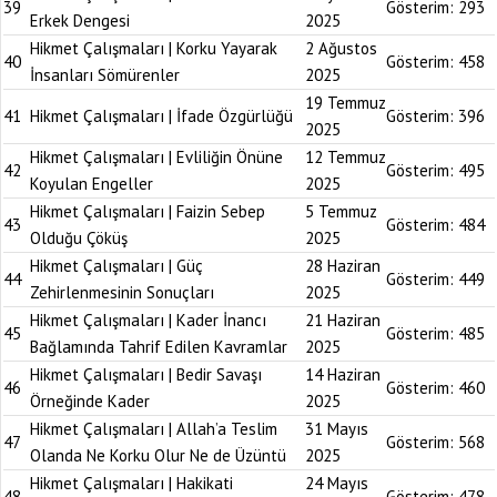
39
Gösterim:
293
Erkek Dengesi
2025
Hikmet Çalışmaları | Korku Yayarak
2 Ağustos
40
Gösterim:
458
İnsanları Sömürenler
2025
19 Temmuz
41
Hikmet Çalışmaları | İfade Özgürlüğü
Gösterim:
396
2025
Hikmet Çalışmaları | Evliliğin Önüne
12 Temmuz
42
Gösterim:
495
Koyulan Engeller
2025
Hikmet Çalışmaları | Faizin Sebep
5 Temmuz
43
Gösterim:
484
Olduğu Çöküş
2025
Hikmet Çalışmaları | Güç
28 Haziran
44
Gösterim:
449
Zehirlenmesinin Sonuçları
2025
Hikmet Çalışmaları | Kader İnancı
21 Haziran
45
Gösterim:
485
Bağlamında Tahrif Edilen Kavramlar
2025
Hikmet Çalışmaları | Bedir Savaşı
14 Haziran
46
Gösterim:
460
Örneğinde Kader
2025
Hikmet Çalışmaları | Allah’a Teslim
31 Mayıs
47
Gösterim:
568
Olanda Ne Korku Olur Ne de Üzüntü
2025
Hikmet Çalışmaları | Hakikati
24 Mayıs
48
Gösterim:
478