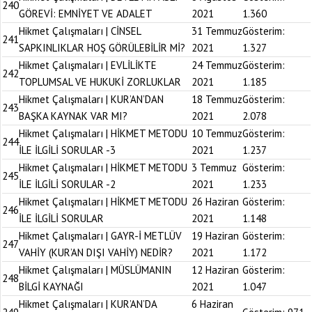
240
GÖREVİ: EMNİYET VE ADALET
2021
1.360
Hikmet Çalışmaları | CİNSEL
31 Temmuz
Gösterim:
241
SAPKINLIKLAR HOŞ GÖRÜLEBİLİR Mİ?
2021
1.327
Hikmet Çalışmaları | EVLİLİKTE
24 Temmuz
Gösterim:
242
TOPLUMSAL VE HUKUKİ ZORLUKLAR
2021
1.185
Hikmet Çalışmaları | KUR’AN’DAN
18 Temmuz
Gösterim:
243
BAŞKA KAYNAK VAR MI?
2021
2.078
Hikmet Çalışmaları | HİKMET METODU
10 Temmuz
Gösterim:
244
İLE İLGİLİ SORULAR -3
2021
1.237
Hikmet Çalışmaları | HİKMET METODU
3 Temmuz
Gösterim:
245
İLE İLGİLİ SORULAR -2
2021
1.233
Hikmet Çalışmaları | HİKMET METODU
26 Haziran
Gösterim:
246
İLE İLGİLİ SORULAR
2021
1.148
Hikmet Çalışmaları | GAYR-İ METLÜV
19 Haziran
Gösterim:
247
VAHİY (KUR’AN DIŞI VAHİY) NEDİR?
2021
1.172
Hikmet Çalışmaları | MÜSLÜMANIN
12 Haziran
Gösterim:
248
BİLGİ KAYNAĞI
2021
1.047
Hikmet Çalışmaları | KUR’AN’DA
6 Haziran