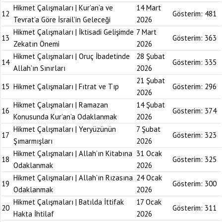
Hikmet Çalışmaları | Kur’an’a ve
14 Mart
12
Gösterim:
481
Tevrat’a Göre İsrail’in Geleceği
2026
Hikmet Çalışmaları | İktisadi Gelişimde
7 Mart
13
Gösterim:
363
Zekatın Önemi
2026
Hikmet Çalışmaları | Oruç İbadetinde
28 Şubat
14
Gösterim:
335
Allah’ın Sınırları
2026
21 Şubat
15
Hikmet Çalışmaları | Fıtrat ve Tıp
Gösterim:
296
2026
Hikmet Çalışmaları | Ramazan
14 Şubat
16
Gösterim:
374
Konusunda Kur’an’a Odaklanmak
2026
Hikmet Çalışmaları | Yeryüzünün
7 Şubat
17
Gösterim:
323
Şımarmışları
2026
Hikmet Çalışmaları | Allah’ın Kitabına
31 Ocak
18
Gösterim:
325
Odaklanmak
2026
Hikmet Çalışmaları | Allah’ın Rızasına
24 Ocak
19
Gösterim:
300
Odaklanmak
2026
Hikmet Çalışmaları | Batılda İttifak
17 Ocak
20
Gösterim:
311
Hakta İhtilaf
2026