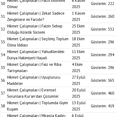
Hikmet Çalışmaları | Faizli Ekonomi
8 Kasım
30
Gösterim:
222
Olmaz
2025
Hikmet Çalışmaları | Zekat Sadece
1 Kasım
31
Gösterim:
260
Zenginlere mi Farzdır?
2025
Hikmet Çalışmaları | Faizin Sebep
25 Ekim
32
Gösterim:
332
Olduğu Kölelik Sistemi
2025
Hikmet Çalışmaları | Seçilmiş Toplum
18 Ekim
33
Gösterim:
296
Olma İddiası
2025
Hikmet Çalışmaları | Yahudilerdeki
11 Ekim
34
Gösterim:
294
Dünya Hakimiyeti Hayali
2025
Hikmet Çalışmaları | Faiz ve Riba
4 Ekim
35
Gösterim:
296
Tartışmaları
2025
Hikmet Çalışmaları | Uyuşturucu
27 Eylül
36
Gösterim:
365
Maddeler
2025
Hikmet Çalışmaları | Evrensel
20 Eylül
37
Gösterim:
460
Sorunlara Kur’an’dan Çözümler
2025
Hikmet Çalışmaları | Toplumda Giyim
13 Eylül
38
Gösterim:
419
Kuşam
2025
Hikmet Çalışmaları | Mirasta Kadın-
6 Eylül