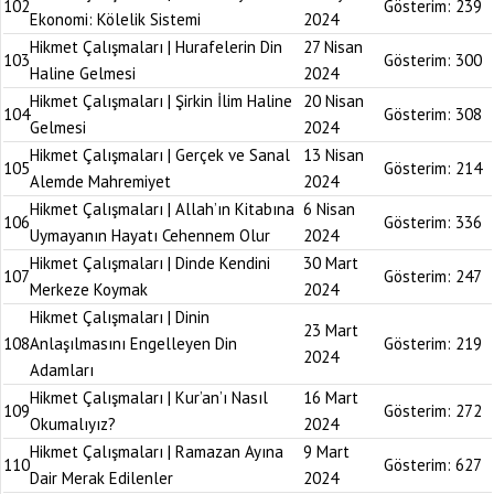
102
Gösterim:
239
Ekonomi: Kölelik Sistemi
2024
Hikmet Çalışmaları | Hurafelerin Din
27 Nisan
103
Gösterim:
300
Haline Gelmesi
2024
Hikmet Çalışmaları | Şirkin İlim Haline
20 Nisan
104
Gösterim:
308
Gelmesi
2024
Hikmet Çalışmaları | Gerçek ve Sanal
13 Nisan
105
Gösterim:
214
Alemde Mahremiyet
2024
Hikmet Çalışmaları | Allah’ın Kitabına
6 Nisan
106
Gösterim:
336
Uymayanın Hayatı Cehennem Olur
2024
Hikmet Çalışmaları | Dinde Kendini
30 Mart
107
Gösterim:
247
Merkeze Koymak
2024
Hikmet Çalışmaları | Dinin
23 Mart
108
Anlaşılmasını Engelleyen Din
Gösterim:
219
2024
Adamları
Hikmet Çalışmaları | Kur’an’ı Nasıl
16 Mart
109
Gösterim:
272
Okumalıyız?
2024
Hikmet Çalışmaları | Ramazan Ayına
9 Mart
110
Gösterim:
627
Dair Merak Edilenler
2024