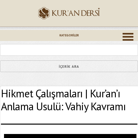
İsminiz (*)
KATEGORILER
Epostanız (*)
Hikmet Çalışmaları | Kur’an’ı
Yaşadığınız Hatanın Ayrıntıları
Anlama Usulü: Vahiy Kavramı
Bağlantıyı Gönderin