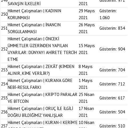
249
Gösterim:
971
SAVAŞIN İLKELERİ
2021
Hikmet Çalışmaları | KADININ
29 Mayıs
Gösterim:
250
KORUNMASI
2021
1.060
Hikmet Çalışmaları | İNANCIN
26 Mayıs
251
Gösterim:
834
SORGULANMASI
2021
Hikmet Çalışmaları | ÖNCEKİ
ÜMMETLER ÜZERİNDEN YAPILAN
15 Mayıs
252
Gösterim:
904
UYARILAR: DÜNYAYI AHİRETE TERCİH
2021
ETME
Hikmet Çalışmaları | ZEKÂT (KİMDEN
8 Mayıs
253
Gösterim:
704
ALINIR, KİME VERİLİR?)
2021
Hikmet Çalışmaları | KUR’AN’A GÖRE
1 Mayıs
254
Gösterim:
712
NEBİ-RESUL FARKI
2021
Hikmet Çalışmaları | KRİPTO PARALAR
25 Nisan
255
Gösterim:
617
VE BİTCOİN
2021
Hikmet Çalışmaları | ORUÇ İLE İLGİLİ
17 Nisan
256
Gösterim:
504
DOĞRU BİLDİĞİMİZ YANLIŞLAR
2021
Hikmet Çalışmaları | KUR’AN-I KERİM’E
10 Nisan
257
Gösterim:
510