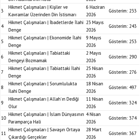
Hikmet Çalışmaları | Kişiler ve
6 Haziran
3
Gösterim:
233
Kavramlar Üzerinden Din İstismarı
2026
Hikmet Çalışmaları | İbadetlerde İlahi
23 Mayıs
4
Gösterim:
243
Denge
2026
Hikmet Çalışmaları | Ekonomide İlahi
9 Mayıs
5
Gösterim:
253
Denge
2026
Hikmet Çalışmaları | Tabiattaki
2 Mayıs
6
Gösterim:
290
Dengeyi Bozmamak
2026
Hikmet Çalışmaları | Tabiattaki İlahi
25 Nisan
7
Gösterim:
276
Denge
2026
Hikmet Çalışmaları | Sorumlulukta
18 Nisan
8
Gösterim:
497
İlahi Denge
2026
Hikmet Çalışmaları | Allah’ın Dediği
11 Nisan
9
Gösterim:
324
Olur
2026
Hikmet Çalışmaları | İslam Dünyasının
4 Nisan
10
Gösterim:
374
Paramparça Hali
2026
Hikmet Çalışmaları | Savaşın Ortaya
28 Mart
11
Gösterim:
367
Çıkardığı Gerçekler
2026