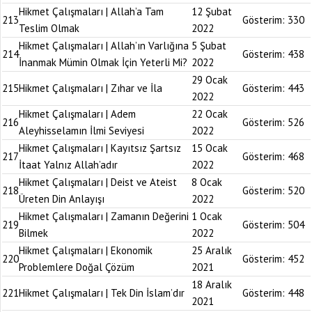
Hikmet Çalışmaları | Allah’a Tam
12 Şubat
213
Gösterim:
330
Teslim Olmak
2022
Hikmet Çalışmaları | Allah’ın Varlığına
5 Şubat
214
Gösterim:
438
İnanmak Mümin Olmak İçin Yeterli Mi?
2022
29 Ocak
215
Hikmet Çalışmaları | Zıhar ve İla
Gösterim:
443
2022
Hikmet Çalışmaları | Adem
22 Ocak
216
Gösterim:
526
Aleyhisselamın İlmi Seviyesi
2022
Hikmet Çalışmaları | Kayıtsız Şartsız
15 Ocak
217
Gösterim:
468
İtaat Yalnız Allah’adır
2022
Hikmet Çalışmaları | Deist ve Ateist
8 Ocak
218
Gösterim:
520
Üreten Din Anlayışı
2022
Hikmet Çalışmaları | Zamanın Değerini
1 Ocak
219
Gösterim:
504
Bilmek
2022
Hikmet Çalışmaları | Ekonomik
25 Aralık
220
Gösterim:
452
Problemlere Doğal Çözüm
2021
18 Aralık
221
Hikmet Çalışmaları | Tek Din İslam’dır
Gösterim:
448
2021