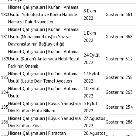
Hikmet Çalışmaları | Kur’an’ı Anlama
8 Ekim
180
Usulü: Yolculukta ve Korku Halinde
Gösterim:
361
2022
Namaza Dair Rivayetler
Hikmet Çalışmaları | Kur’an’ı Anlama
1 Ekim
181
Usulü (Muhammed (as)’ın Söz ve
Gösterim:
468
2022
Davranışlarının Bağlayıcılığı)
Hikmet Çalışmaları | Kur’an’ı Anlama
24 Eylül
182
Usulü (Kur’an’ı Anlamada Nebi-Resul
Gösterim:
312
2022
Farkının Önemi)
Hikmet Çalışmaları | Kur’an’ı Anlama
17 Eylül
183
Gösterim:
258
Usulü (Usule Dair Temel Ayetler)
2022
Hikmet Çalışmaları | Kur’an’ı Anlama
10 Eylül
184
Gösterim:
263
Usulü
2022
Hikmet Çalışmaları | Büyük Yanlışlara
3 Eylül
185
Gösterim:
254
Dini Kılıflar: Muta Nikahı
2022
Hikmet Çalışmaları | Büyük Yanlışlara
27 Ağustos
186
Gösterim:
286
Dini Kılıflar: Zina
2022
Hikmet Çalışmaları | Fıtrattan
20 Ağustos