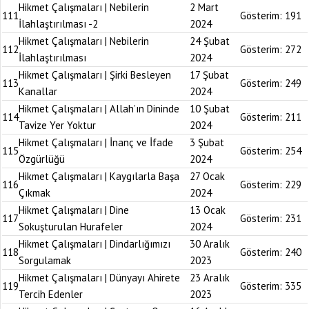
Hikmet Çalışmaları | Nebilerin
2 Mart
111
Gösterim:
191
İlahlaştırılması -2
2024
Hikmet Çalışmaları | Nebilerin
24 Şubat
112
Gösterim:
272
İlahlaştırılması
2024
Hikmet Çalışmaları | Şirki Besleyen
17 Şubat
113
Gösterim:
249
Kanallar
2024
Hikmet Çalışmaları | Allah’ın Dininde
10 Şubat
114
Gösterim:
211
Tavize Yer Yoktur
2024
Hikmet Çalışmaları | İnanç ve İfade
3 Şubat
115
Gösterim:
254
Özgürlüğü
2024
Hikmet Çalışmaları | Kaygılarla Başa
27 Ocak
116
Gösterim:
229
Çıkmak
2024
Hikmet Çalışmaları | Dine
13 Ocak
117
Gösterim:
231
Sokuşturulan Hurafeler
2024
Hikmet Çalışmaları | Dindarlığımızı
30 Aralık
118
Gösterim:
240
Sorgulamak
2023
Hikmet Çalışmaları | Dünyayı Ahirete
23 Aralık
119
Gösterim:
335
Tercih Edenler
2023