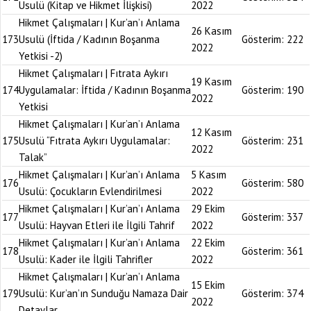
Usulü (Kitap ve Hikmet İlişkisi)
2022
Hikmet Çalışmaları | Kur’an’ı Anlama
26 Kasım
173
Usulü (İftida / Kadının Boşanma
Gösterim:
222
2022
Yetkisi -2)
Hikmet Çalışmaları | Fıtrata Aykırı
19 Kasım
174
Uygulamalar: İftida / Kadının Boşanma
Gösterim:
190
2022
Yetkisi
Hikmet Çalışmaları | Kur’an’ı Anlama
12 Kasım
175
Usulü “Fıtrata Aykırı Uygulamalar:
Gösterim:
231
2022
Talak”
Hikmet Çalışmaları | Kur’an’ı Anlama
5 Kasım
176
Gösterim:
580
Usulü: Çocukların Evlendirilmesi
2022
Hikmet Çalışmaları | Kur’an’ı Anlama
29 Ekim
177
Gösterim:
337
Usulü: Hayvan Etleri ile İlgili Tahrif
2022
Hikmet Çalışmaları | Kur’an’ı Anlama
22 Ekim
178
Gösterim:
361
Usulü: Kader ile İlgili Tahrifler
2022
Hikmet Çalışmaları | Kur’an’ı Anlama
15 Ekim
179
Usulü: Kur’an’ın Sunduğu Namaza Dair
Gösterim:
374
2022
Detaylar