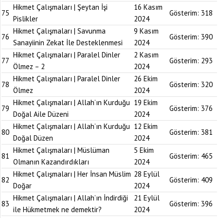
Hikmet Çalışmaları | Şeytan İşi
16 Kasım
75
Gösterim:
318
Pislikler
2024
Hikmet Çalışmaları | Savunma
9 Kasım
76
Gösterim:
390
Sanayiinin Zekat İle Desteklenmesi
2024
Hikmet Çalışmaları | Paralel Dinler
2 Kasım
77
Gösterim:
293
Ölmez – 2
2024
Hikmet Çalışmaları | Paralel Dinler
26 Ekim
78
Gösterim:
320
Ölmez
2024
Hikmet Çalışmaları | Allah’ın Kurduğu
19 Ekim
79
Gösterim:
376
Doğal Aile Düzeni
2024
Hikmet Çalışmaları | Allah’ın Kurduğu
12 Ekim
80
Gösterim:
381
Doğal Düzen
2024
Hikmet Çalışmaları | Müslüman
5 Ekim
81
Gösterim:
465
Olmanın Kazandırdıkları
2024
Hikmet Çalışmaları | Her İnsan Müslim
28 Eylül
82
Gösterim:
409
Doğar
2024
Hikmet Çalışmaları | Allah’ın İndirdiği
21 Eylül
83
Gösterim:
396
ile Hükmetmek ne demektir?
2024