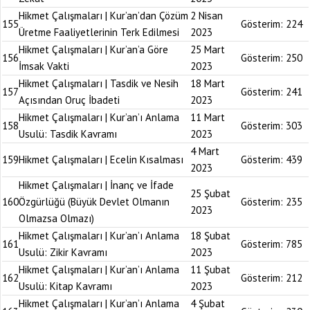
Hikmet Çalışmaları | Kur’an’dan Çözüm
2 Nisan
155
Gösterim:
224
Üretme Faaliyetlerinin Terk Edilmesi
2023
Hikmet Çalışmaları | Kur’an’a Göre
25 Mart
156
Gösterim:
250
İmsak Vakti
2023
Hikmet Çalışmaları | Tasdik ve Nesih
18 Mart
157
Gösterim:
241
Açısından Oruç İbadeti
2023
Hikmet Çalışmaları | Kur’an’ı Anlama
11 Mart
158
Gösterim:
303
Usulü: Tasdik Kavramı
2023
4 Mart
159
Hikmet Çalışmaları | Ecelin Kısalması
Gösterim:
439
2023
Hikmet Çalışmaları | İnanç ve İfade
25 Şubat
160
Özgürlüğü (Büyük Devlet Olmanın
Gösterim:
235
2023
Olmazsa Olmazı)
Hikmet Çalışmaları | Kur’an’ı Anlama
18 Şubat
161
Gösterim:
785
Usulü: Zikir Kavramı
2023
Hikmet Çalışmaları | Kur’an’ı Anlama
11 Şubat
162
Gösterim:
212
Usulü: Kitap Kavramı
2023
Hikmet Çalışmaları | Kur’an’ı Anlama
4 Şubat