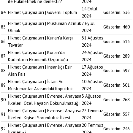
ile Hükmetmek ne demektir?
2024
14 Eylül
84
Hikmet Çalışmaları | Güvenli Toplum
Gösterim:
336
2024
Hikmet Çalışmaları | Müslüman Azınlık
7 Eylül
85
Gösterim:
460
Olmak
2024
Hikmet Çalışmaları | Kur’an’a Karşı
31 Ağustos
86
Gösterim:
313
Tavırlar
2024
Hikmet Çalışmaları | Kur’an’da
24 Ağustos
87
Gösterim:
289
Kadınların Ekonomik Özgürlüğü
2024
Hikmet Çalışmaları | İnsanlığı Esir
17 Ağustos
88
Gösterim:
397
Alan Faiz
2024
Hikmet Çalışmaları | İslam Ve
10 Ağustos
89
Gösterim:
301
Müslümanlar Arasındaki Kopukluk
2024
Hikmet Çalışmaları | Evrensel Anayasa
3 Ağustos
90
Gösterim:
268
İlkeleri: Özel Hayatın Dokunulmazlığı
2024
Hikmet Çalışmaları | Evrensel Anayasa
27 Temmuz
91
Gösterim:
557
İlkeleri: Kişisel Sorumluluk İlkesi
2024
Hikmet Çalışmaları | Evrensel Anayasa
20 Temmuz
92
Gösterim:
246
İlkeleri -2
2024