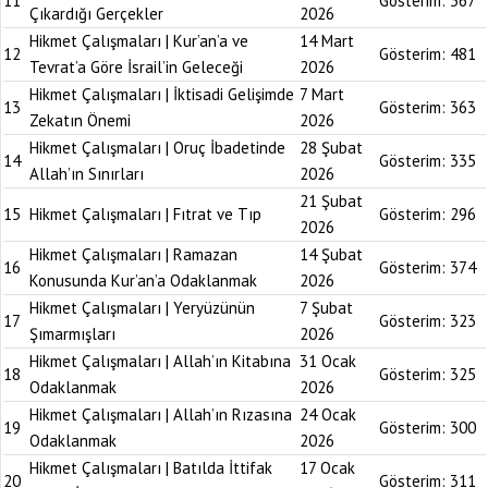
11
Gösterim:
367
Çıkardığı Gerçekler
2026
Hikmet Çalışmaları | Kur’an’a ve
14 Mart
12
Gösterim:
481
Tevrat’a Göre İsrail’in Geleceği
2026
Hikmet Çalışmaları | İktisadi Gelişimde
7 Mart
13
Gösterim:
363
Zekatın Önemi
2026
Hikmet Çalışmaları | Oruç İbadetinde
28 Şubat
14
Gösterim:
335
Allah’ın Sınırları
2026
21 Şubat
15
Hikmet Çalışmaları | Fıtrat ve Tıp
Gösterim:
296
2026
Hikmet Çalışmaları | Ramazan
14 Şubat
16
Gösterim:
374
Konusunda Kur’an’a Odaklanmak
2026
Hikmet Çalışmaları | Yeryüzünün
7 Şubat
17
Gösterim:
323
Şımarmışları
2026
Hikmet Çalışmaları | Allah’ın Kitabına
31 Ocak
18
Gösterim:
325
Odaklanmak
2026
Hikmet Çalışmaları | Allah’ın Rızasına
24 Ocak
19
Gösterim:
300
Odaklanmak
2026
Hikmet Çalışmaları | Batılda İttifak
17 Ocak
20
Gösterim:
311