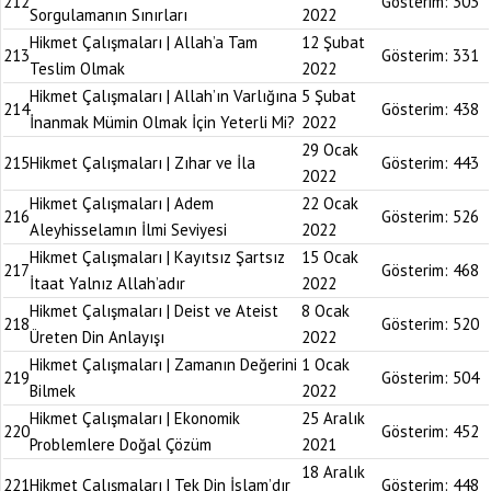
212
Gösterim:
303
Sorgulamanın Sınırları
2022
Hikmet Çalışmaları | Allah’a Tam
12 Şubat
213
Gösterim:
331
Teslim Olmak
2022
Hikmet Çalışmaları | Allah’ın Varlığına
5 Şubat
214
Gösterim:
438
İnanmak Mümin Olmak İçin Yeterli Mi?
2022
29 Ocak
215
Hikmet Çalışmaları | Zıhar ve İla
Gösterim:
443
2022
Hikmet Çalışmaları | Adem
22 Ocak
216
Gösterim:
526
Aleyhisselamın İlmi Seviyesi
2022
Hikmet Çalışmaları | Kayıtsız Şartsız
15 Ocak
217
Gösterim:
468
İtaat Yalnız Allah’adır
2022
Hikmet Çalışmaları | Deist ve Ateist
8 Ocak
218
Gösterim:
520
Üreten Din Anlayışı
2022
Hikmet Çalışmaları | Zamanın Değerini
1 Ocak
219
Gösterim:
504
Bilmek
2022
Hikmet Çalışmaları | Ekonomik
25 Aralık
220
Gösterim:
452
Problemlere Doğal Çözüm
2021
18 Aralık
221
Hikmet Çalışmaları | Tek Din İslam’dır
Gösterim:
448