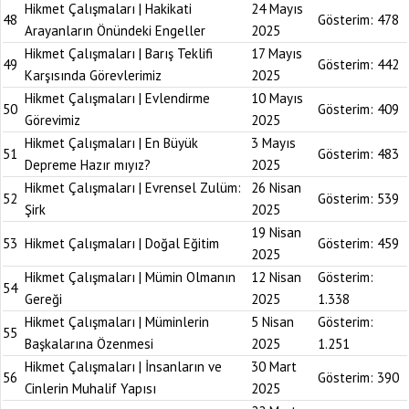
Hikmet Çalışmaları | Hakikati
24 Mayıs
48
Gösterim:
478
Arayanların Önündeki Engeller
2025
Hikmet Çalışmaları | Barış Teklifi
17 Mayıs
49
Gösterim:
442
Karşısında Görevlerimiz
2025
Hikmet Çalışmaları | Evlendirme
10 Mayıs
50
Gösterim:
409
Görevimiz
2025
Hikmet Çalışmaları | En Büyük
3 Mayıs
51
Gösterim:
483
Depreme Hazır mıyız?
2025
Hikmet Çalışmaları | Evrensel Zulüm:
26 Nisan
52
Gösterim:
539
Şirk
2025
19 Nisan
53
Hikmet Çalışmaları | Doğal Eğitim
Gösterim:
459
2025
Hikmet Çalışmaları | Mümin Olmanın
12 Nisan
Gösterim:
54
Gereği
2025
1.338
Hikmet Çalışmaları | Müminlerin
5 Nisan
Gösterim:
55
Başkalarına Özenmesi
2025
1.251
Hikmet Çalışmaları | İnsanların ve
30 Mart
56
Gösterim:
390
Cinlerin Muhalif Yapısı
2025