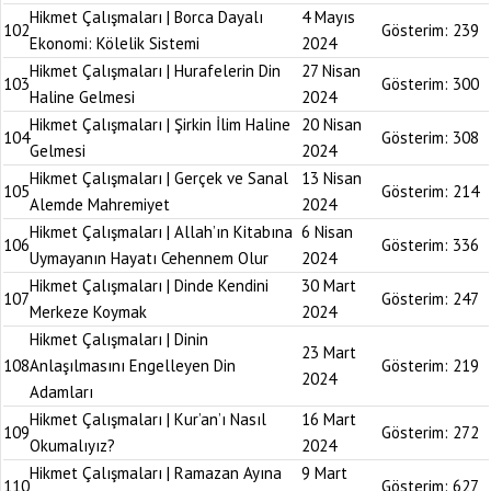
Hikmet Çalışmaları | Borca Dayalı
4 Mayıs
102
Gösterim:
239
Ekonomi: Kölelik Sistemi
2024
Hikmet Çalışmaları | Hurafelerin Din
27 Nisan
103
Gösterim:
300
Haline Gelmesi
2024
Hikmet Çalışmaları | Şirkin İlim Haline
20 Nisan
104
Gösterim:
308
Gelmesi
2024
Hikmet Çalışmaları | Gerçek ve Sanal
13 Nisan
105
Gösterim:
214
Alemde Mahremiyet
2024
Hikmet Çalışmaları | Allah’ın Kitabına
6 Nisan
106
Gösterim:
336
Uymayanın Hayatı Cehennem Olur
2024
Hikmet Çalışmaları | Dinde Kendini
30 Mart
107
Gösterim:
247
Merkeze Koymak
2024
Hikmet Çalışmaları | Dinin
23 Mart
108
Anlaşılmasını Engelleyen Din
Gösterim:
219
2024
Adamları
Hikmet Çalışmaları | Kur’an’ı Nasıl
16 Mart
109
Gösterim:
272
Okumalıyız?
2024
Hikmet Çalışmaları | Ramazan Ayına
9 Mart
110
Gösterim:
627