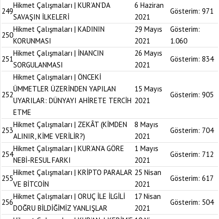
Hikmet Çalışmaları | KUR’AN’DA
6 Haziran
249
Gösterim:
971
SAVAŞIN İLKELERİ
2021
Hikmet Çalışmaları | KADININ
29 Mayıs
Gösterim:
250
KORUNMASI
2021
1.060
Hikmet Çalışmaları | İNANCIN
26 Mayıs
251
Gösterim:
834
SORGULANMASI
2021
Hikmet Çalışmaları | ÖNCEKİ
ÜMMETLER ÜZERİNDEN YAPILAN
15 Mayıs
252
Gösterim:
905
UYARILAR: DÜNYAYI AHİRETE TERCİH
2021
ETME
Hikmet Çalışmaları | ZEKÂT (KİMDEN
8 Mayıs
253
Gösterim:
704
ALINIR, KİME VERİLİR?)
2021
Hikmet Çalışmaları | KUR’AN’A GÖRE
1 Mayıs
254
Gösterim:
712
NEBİ-RESUL FARKI
2021
Hikmet Çalışmaları | KRİPTO PARALAR
25 Nisan
255
Gösterim:
617
VE BİTCOİN
2021
Hikmet Çalışmaları | ORUÇ İLE İLGİLİ
17 Nisan
256
Gösterim:
504
DOĞRU BİLDİĞİMİZ YANLIŞLAR
2021