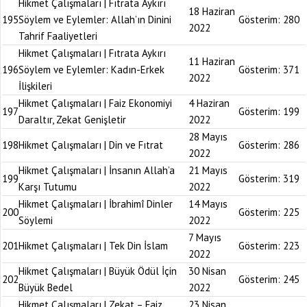
Hikmet Çalışmaları | Fıtrata Aykırı
18 Haziran
195
Söylem ve Eylemler: Allah’ın Dinini
Gösterim:
280
2022
Tahrif Faaliyetleri
Hikmet Çalışmaları | Fıtrata Aykırı
11 Haziran
196
Söylem ve Eylemler: Kadın-Erkek
Gösterim:
371
2022
İlişkileri
Hikmet Çalışmaları | Faiz Ekonomiyi
4 Haziran
197
Gösterim:
199
Daraltır, Zekat Genişletir
2022
28 Mayıs
198
Hikmet Çalışmaları | Din ve Fıtrat
Gösterim:
286
2022
Hikmet Çalışmaları | İnsanın Allah’a
21 Mayıs
199
Gösterim:
319
Karşı Tutumu
2022
Hikmet Çalışmaları | İbrahimî Dinler
14 Mayıs
200
Gösterim:
225
Söylemi
2022
7 Mayıs
201
Hikmet Çalışmaları | Tek Din İslam
Gösterim:
223
2022
Hikmet Çalışmaları | Büyük Ödül İçin
30 Nisan
202
Gösterim:
245
Büyük Bedel
2022
Hikmet Çalışmaları | Zekat – Faiz
23 Nisan