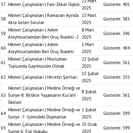
22 Mart
57
Hikmet Çalışmaları | Faiz-Zekat İlişkisi
Gösterim:
401
2025
Hikmet Çalışmaları | Ramazan Ayında
15 Mart
58
Gösterim:
383
Akla Gelen Sorular
2025
Hikmet Çalışmaları | Adem
8 Mart
59
Gösterim:
396
Aleyhisselamdan Beri Oruç İbadeti -2
2025
Hikmet Çalışmaları | Adem
1 Mart
60
Gösterim:
494
Aleyhisselamdan Beri Oruç İbadeti
2025
Hikmet Çalışmaları | Müslüman
22 Şubat
61
Gösterim:
361
Toplumda Gayrimüslim Olmak
2025
15 Şubat
62
Hikmet Çalışmaları | Hicretin Şartları
Gösterim:
355
2025
Hikmet Çalışmaları | Medine Örneği ve
8 Şubat
63
Suriye-8: Birlikte Yaşamanın Kur’anî
Gösterim:
361
2025
İlkeleri
Hikmet Çalışmaları | Medine Örneği ve
1 Şubat
64
Gösterim:
399
Suriye -7: İçimizdeki Düşmanlar
2025
Hikmet Çalışmaları | Medine Örneği ve
25 Ocak
65
Gösterim:
399
Suriye 6: Esir Hukuku
2025