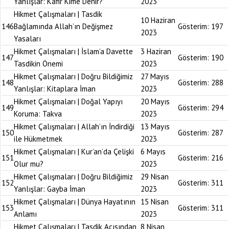
Yanlışlar: Kafir Kime Denir?
2023
Hikmet Çalışmaları | Tasdik
10 Haziran
146
Bağlamında Allah’ın Değişmez
Gösterim:
197
2023
Yasaları
Hikmet Çalışmaları | İslam’a Davette
3 Haziran
147
Gösterim:
190
Tasdikin Önemi
2023
Hikmet Çalışmaları | Doğru Bildiğimiz
27 Mayıs
148
Gösterim:
288
Yanlışlar: Kitaplara İman
2023
Hikmet Çalışmaları | Doğal Yapıyı
20 Mayıs
149
Gösterim:
294
Koruma: Takva
2023
Hikmet Çalışmaları | Allah’ın İndirdiği
13 Mayıs
150
Gösterim:
287
ile Hükmetmek
2023
Hikmet Çalışmaları | Kur’an’da Çelişki
6 Mayıs
151
Gösterim:
216
Olur mu?
2023
Hikmet Çalışmaları | Doğru Bildiğimiz
29 Nisan
152
Gösterim:
311
Yanlışlar: Gayba İman
2023
Hikmet Çalışmaları | Dünya Hayatının
15 Nisan
153
Gösterim:
311
Anlamı
2023
Hikmet Çalışmaları | Tasdik Açısından
8 Nisan