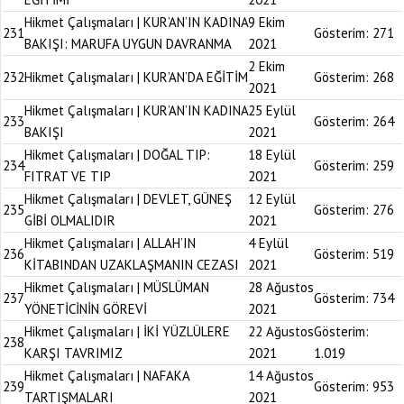
Hikmet Çalışmaları | KUR’AN’IN KADINA
9 Ekim
231
Gösterim:
271
BAKIŞI: MARUFA UYGUN DAVRANMA
2021
2 Ekim
232
Hikmet Çalışmaları | KUR’AN’DA EĞİTİM
Gösterim:
268
2021
Hikmet Çalışmaları | KUR’AN’IN KADINA
25 Eylül
233
Gösterim:
264
BAKIŞI
2021
Hikmet Çalışmaları | DOĞAL TIP:
18 Eylül
234
Gösterim:
259
FITRAT VE TIP
2021
Hikmet Çalışmaları | DEVLET, GÜNEŞ
12 Eylül
235
Gösterim:
276
GİBİ OLMALIDIR
2021
Hikmet Çalışmaları | ALLAH’IN
4 Eylül
236
Gösterim:
519
KİTABINDAN UZAKLAŞMANIN CEZASI
2021
Hikmet Çalışmaları | MÜSLÜMAN
28 Ağustos
237
Gösterim:
734
YÖNETİCİNİN GÖREVİ
2021
Hikmet Çalışmaları | İKİ YÜZLÜLERE
22 Ağustos
Gösterim:
238
KARŞI TAVRIMIZ
2021
1.019
Hikmet Çalışmaları | NAFAKA
14 Ağustos
239
Gösterim:
953
TARTIŞMALARI
2021