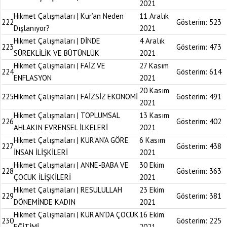
2021
Hikmet Çalışmaları | Kur’an Neden
11 Aralık
222
Gösterim:
523
Dışlanıyor?
2021
Hikmet Çalışmaları | DİNDE
4 Aralık
223
Gösterim:
473
SÜREKLİLİK VE BÜTÜNLÜK
2021
Hikmet Çalışmaları | FAİZ VE
27 Kasım
224
Gösterim:
614
ENFLASYON
2021
20 Kasım
225
Hikmet Çalışmaları | FAİZSİZ EKONOMİ
Gösterim:
491
2021
Hikmet Çalışmaları | TOPLUMSAL
13 Kasım
226
Gösterim:
402
AHLAKIN EVRENSEL İLKELERİ
2021
Hikmet Çalışmaları | KUR’AN’A GÖRE
6 Kasım
227
Gösterim:
438
İNSAN İLİŞKİLERİ
2021
Hikmet Çalışmaları | ANNE-BABA VE
30 Ekim
228
Gösterim:
363
ÇOCUK İLİŞKİLERİ
2021
Hikmet Çalışmaları | RESULULLAH
23 Ekim
229
Gösterim:
381
DÖNEMİNDE KADIN
2021
Hikmet Çalışmaları | KUR’AN’DA ÇOCUK
16 Ekim
230
Gösterim:
225
EĞİTİMİ
2021