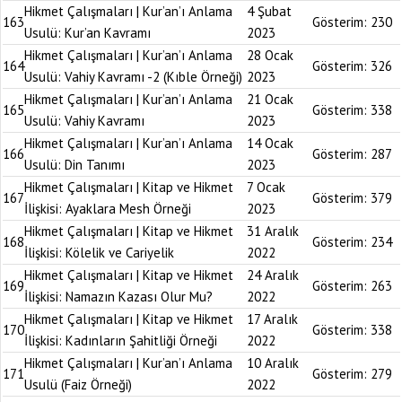
Hikmet Çalışmaları | Kur’an’ı Anlama
4 Şubat
163
Gösterim:
230
Usulü: Kur’an Kavramı
2023
Hikmet Çalışmaları | Kur’an’ı Anlama
28 Ocak
164
Gösterim:
326
Usulü: Vahiy Kavramı -2 (Kıble Örneği)
2023
Hikmet Çalışmaları | Kur’an’ı Anlama
21 Ocak
165
Gösterim:
338
Usulü: Vahiy Kavramı
2023
Hikmet Çalışmaları | Kur’an’ı Anlama
14 Ocak
166
Gösterim:
287
Usulü: Din Tanımı
2023
Hikmet Çalışmaları | Kitap ve Hikmet
7 Ocak
167
Gösterim:
379
İlişkisi: Ayaklara Mesh Örneği
2023
Hikmet Çalışmaları | Kitap ve Hikmet
31 Aralık
168
Gösterim:
234
İlişkisi: Kölelik ve Cariyelik
2022
Hikmet Çalışmaları | Kitap ve Hikmet
24 Aralık
169
Gösterim:
263
İlişkisi: Namazın Kazası Olur Mu?
2022
Hikmet Çalışmaları | Kitap ve Hikmet
17 Aralık
170
Gösterim:
338
İlişkisi: Kadınların Şahitliği Örneği
2022
Hikmet Çalışmaları | Kur’an’ı Anlama
10 Aralık
171
Gösterim:
279
Usulü (Faiz Örneği)
2022