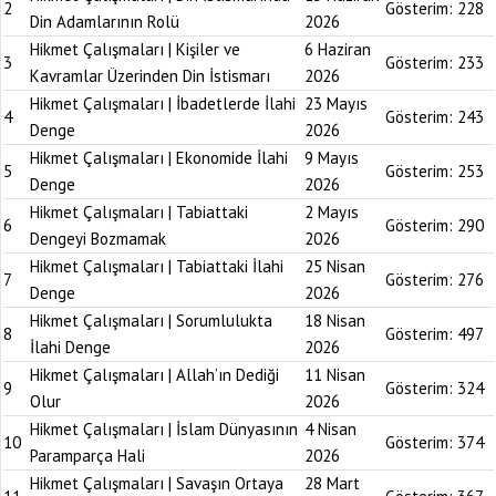
2
Gösterim:
228
Din Adamlarının Rolü
2026
Hikmet Çalışmaları | Kişiler ve
6 Haziran
3
Gösterim:
233
Kavramlar Üzerinden Din İstismarı
2026
Hikmet Çalışmaları | İbadetlerde İlahi
23 Mayıs
4
Gösterim:
243
Denge
2026
Hikmet Çalışmaları | Ekonomide İlahi
9 Mayıs
5
Gösterim:
253
Denge
2026
Hikmet Çalışmaları | Tabiattaki
2 Mayıs
6
Gösterim:
290
Dengeyi Bozmamak
2026
Hikmet Çalışmaları | Tabiattaki İlahi
25 Nisan
7
Gösterim:
276
Denge
2026
Hikmet Çalışmaları | Sorumlulukta
18 Nisan
8
Gösterim:
497
İlahi Denge
2026
Hikmet Çalışmaları | Allah’ın Dediği
11 Nisan
9
Gösterim:
324
Olur
2026
Hikmet Çalışmaları | İslam Dünyasının
4 Nisan
10
Gösterim:
374
Paramparça Hali
2026
Hikmet Çalışmaları | Savaşın Ortaya
28 Mart