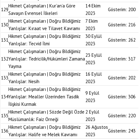
Hikmet Çalışmaları | Kur’an’a Göre
14 Ekim
129
Gösterim:
200
Savaşın Evrensel İlkeleri
2023
Hikmet Çalışmaları | Doğru Bildiğimiz
7 Ekim
130
Gösterim:
216
Yanlışlar: Kıraat ve Tilavet Kavramı
2023
Hikmet Çalışmaları | Doğru Bildiğimiz
30 Eylül
131
Gösterim:
262
Yanlışlar: Tecvid İlmi
2023
Hikmet Çalışmaları | Doğru Bildiğimiz
23 Eylül
132
Yanlışlar: Tedricilik/Hükümleri Zamana
Gösterim:
317
2023
Yayma
Hikmet Çalışmaları | Doğru Bildiğimiz
16 Eylül
133
Gösterim:
202
Yanlışlar: Nesih
2023
Hikmet Çalışmaları | Doğru Bildiğimiz
9 Eylül
134
Yanlışlar: Mealler Üzerinden Tasdik
Gösterim:
306
2023
İlişkisi Kurmak
Hikmet Çalışmaları | Sözde Değil Özde
2 Eylül
135
Gösterim:
220
Müslümanlık: Faiz Örneği
2023
Hikmet Çalışmaları | Doğru Bildiğimiz
26 Ağustos
136
Gösterim:
243
Yanlışlar: Halife ve Melek Kavramı
2023