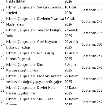
Hakta İhtilaf
2026
Hikmet Çalışmaları | Savaşın Evrensel
10 Ocak
21
Gösterim:
293
İlkeleri
2026
Hikmet Çalışmaları | Devletin Piyasaya
3 Ocak
22
Gösterim:
243
Müdahalesi
2026
Hikmet Çalışmaları | Yeniden Dirilişin
27 Aralık
23
Gösterim:
283
Yolu
2025
Hikmet Çalışmaları | Özel Hayatın
20 Aralık
24
Gösterim:
206
Dokunulmazlığı
2025
Hikmet Çalışmaları | Nüfus Artış
13 Aralık
25
Gösterim:
237
Hızının Düşmesi
2025
Hikmet Çalışmaları | Dinin
6 Aralık
26
Gösterim:
242
Kurumsallaştırılması
2025
Hikmet Çalışmaları | Papa’nın ziyareti
29 Kasım
27
Gösterim:
298
vesilesi ile doğal yapıya dönüş çağrısı
2025
Hikmet Çalışmaları | Devlet Helal-
22 Kasım
28
Gösterim:
222
Haram Koyabilir mi?
2025
Hikmet Çalışmaları | Suç – Ceza
15 Kasım
29
Gösterim:
242
Dengesi
2025