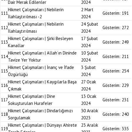
Dair Merak Edilenler
2024
Hikmet Çalışmaları | Nebilerin
2 Mart
111
Gösterim:
191
İlahlaştırılması -2
2024
Hikmet Çalışmaları | Nebilerin
24 Şubat
112
Gösterim:
272
İlahlaştırılması
2024
Hikmet Çalışmaları | Şirki Besleyen
17 Şubat
113
Gösterim:
249
Kanallar
2024
Hikmet Çalışmaları | Allah’ın Dininde
10 Şubat
114
Gösterim:
211
Tavize Yer Yoktur
2024
Hikmet Çalışmaları | İnanç ve İfade
3 Şubat
115
Gösterim:
254
Özgürlüğü
2024
Hikmet Çalışmaları | Kaygılarla Başa
27 Ocak
116
Gösterim:
229
Çıkmak
2024
Hikmet Çalışmaları | Dine
13 Ocak
117
Gösterim:
231
Sokuşturulan Hurafeler
2024
Hikmet Çalışmaları | Dindarlığımızı
30 Aralık
118
Gösterim:
240
Sorgulamak
2023
Hikmet Çalışmaları | Dünyayı Ahirete
23 Aralık
119
Gösterim:
335