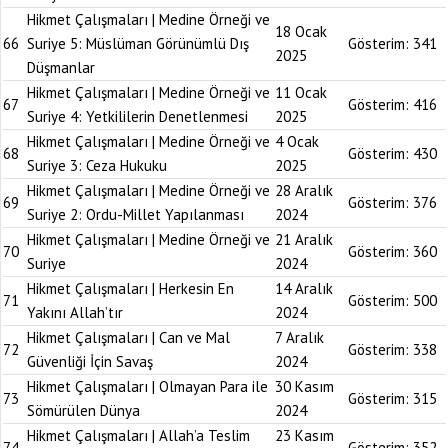
Hikmet Çalışmaları | Medine Örneği ve
18 Ocak
66
Suriye 5: Müslüman Görünümlü Dış
Gösterim:
341
2025
Düşmanlar
Hikmet Çalışmaları | Medine Örneği ve
11 Ocak
67
Gösterim:
416
Suriye 4: Yetkililerin Denetlenmesi
2025
Hikmet Çalışmaları | Medine Örneği ve
4 Ocak
68
Gösterim:
430
Suriye 3: Ceza Hukuku
2025
Hikmet Çalışmaları | Medine Örneği ve
28 Aralık
69
Gösterim:
376
Suriye 2: Ordu-Millet Yapılanması
2024
Hikmet Çalışmaları | Medine Örneği ve
21 Aralık
70
Gösterim:
360
Suriye
2024
Hikmet Çalışmaları | Herkesin En
14 Aralık
71
Gösterim:
500
Yakını Allah’tır
2024
Hikmet Çalışmaları | Can ve Mal
7 Aralık
72
Gösterim:
338
Güvenliği İçin Savaş
2024
Hikmet Çalışmaları | Olmayan Para ile
30 Kasım
73
Gösterim:
315
Sömürülen Dünya
2024
Hikmet Çalışmaları | Allah’a Teslim
23 Kasım
74
Gösterim:
352