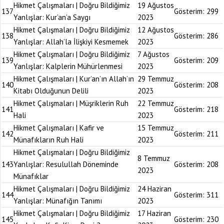
Hikmet Çalışmaları | Doğru Bildiğimiz
19 Ağustos
137
Gösterim:
299
Yanlışlar: Kur’an’a Saygı
2023
Hikmet Çalışmaları | Doğru Bildiğimiz
12 Ağustos
138
Gösterim:
286
Yanlışlar: Allah’la İlişkiyi Kesmemek
2023
Hikmet Çalışmaları | Doğru Bildiğimiz
7 Ağustos
139
Gösterim:
209
Yanlışlar: Kalplerin Mühürlenmesi
2023
Hikmet Çalışmaları | Kur’an’ın Allah’ın
29 Temmuz
140
Gösterim:
208
Kitabı Olduğunun Delili
2023
Hikmet Çalışmaları | Müşriklerin Ruh
22 Temmuz
141
Gösterim:
218
Hali
2023
Hikmet Çalışmaları | Kafir ve
15 Temmuz
142
Gösterim:
211
Münafıkların Ruh Hali
2023
Hikmet Çalışmaları | Doğru Bildiğimiz
8 Temmuz
143
Yanlışlar: Resulullah Döneminde
Gösterim:
208
2023
Münafıklar
Hikmet Çalışmaları | Doğru Bildiğimiz
24 Haziran
144
Gösterim:
311
Yanlışlar: Münafığın Tanımı
2023
Hikmet Çalışmaları | Doğru Bildiğimiz
17 Haziran
145
Gösterim:
230