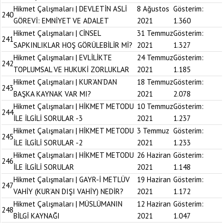
Hikmet Çalışmaları | DEVLETİN ASLİ
8 Ağustos
Gösterim:
240
GÖREVİ: EMNİYET VE ADALET
2021
1.360
Hikmet Çalışmaları | CİNSEL
31 Temmuz
Gösterim:
241
SAPKINLIKLAR HOŞ GÖRÜLEBİLİR Mİ?
2021
1.327
Hikmet Çalışmaları | EVLİLİKTE
24 Temmuz
Gösterim:
242
TOPLUMSAL VE HUKUKİ ZORLUKLAR
2021
1.185
Hikmet Çalışmaları | KUR’AN’DAN
18 Temmuz
Gösterim:
243
BAŞKA KAYNAK VAR MI?
2021
2.078
Hikmet Çalışmaları | HİKMET METODU
10 Temmuz
Gösterim:
244
İLE İLGİLİ SORULAR -3
2021
1.237
Hikmet Çalışmaları | HİKMET METODU
3 Temmuz
Gösterim:
245
İLE İLGİLİ SORULAR -2
2021
1.233
Hikmet Çalışmaları | HİKMET METODU
26 Haziran
Gösterim:
246
İLE İLGİLİ SORULAR
2021
1.148
Hikmet Çalışmaları | GAYR-İ METLÜV
19 Haziran
Gösterim:
247
VAHİY (KUR’AN DIŞI VAHİY) NEDİR?
2021
1.172
Hikmet Çalışmaları | MÜSLÜMANIN
12 Haziran
Gösterim:
248
BİLGİ KAYNAĞI
2021
1.047