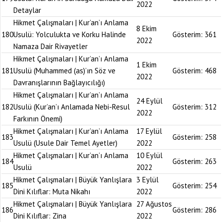
2022
Detaylar
Hikmet Çalışmaları | Kur’an’ı Anlama
8 Ekim
180
Usulü: Yolculukta ve Korku Halinde
Gösterim:
361
2022
Namaza Dair Rivayetler
Hikmet Çalışmaları | Kur’an’ı Anlama
1 Ekim
181
Usulü (Muhammed (as)’ın Söz ve
Gösterim:
468
2022
Davranışlarının Bağlayıcılığı)
Hikmet Çalışmaları | Kur’an’ı Anlama
24 Eylül
182
Usulü (Kur’an’ı Anlamada Nebi-Resul
Gösterim:
312
2022
Farkının Önemi)
Hikmet Çalışmaları | Kur’an’ı Anlama
17 Eylül
183
Gösterim:
258
Usulü (Usule Dair Temel Ayetler)
2022
Hikmet Çalışmaları | Kur’an’ı Anlama
10 Eylül
184
Gösterim:
263
Usulü
2022
Hikmet Çalışmaları | Büyük Yanlışlara
3 Eylül
185
Gösterim:
254
Dini Kılıflar: Muta Nikahı
2022
Hikmet Çalışmaları | Büyük Yanlışlara
27 Ağustos
186
Gösterim:
286
Dini Kılıflar: Zina
2022