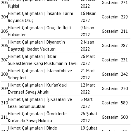
203
Gösterim:
271
İlişkisi
2022
Hikmet Çalışmaları | İnsanlık Tarihi
16 Nisan
204
Gösterim:
229
Boyunca Oruç
2022
Hikmet Çalışmaları | Oruç İle İlgili
9 Nisan
205
Gösterim:
211
Hükümler
2022
Hikmet Çalışmaları | Diyanet’in
2 Nisan
206
Gösterim:
287
Dayattığı İbadet Vakitleri
2022
Hikmet Çalışmaları | İtibar
26 Mart
207
Gösterim:
231
Suikastlerine Karşı Müslümanın Tavrı
2022
Hikmet Çalışmaları | İslamofobi ve
21 Mart
208
Gösterim:
242
Sebepleri
2022
Hikmet Çalışmaları | Kur’an’daki
12 Mart
209
Gösterim:
220
Evrensel Savaş Ahlakı
2022
Hikmet Çalışmaları | İş Kazaları ve
5 Mart
210
Gösterim:
589
Cezai Sorumluluklar
2022
Hikmet Çalışmaları | Örneklerle
26 Şubat
211
Gösterim:
300
Kur’an’da Savaş Hukuku
2022
Hikmet Çalışmaları | Dinde
19 Şubat