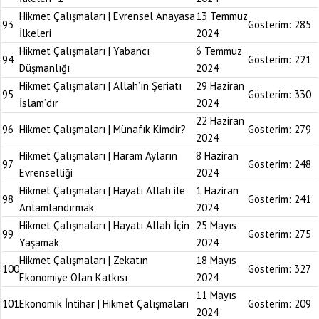
Hikmet Çalışmaları | Evrensel Anayasa
13 Temmuz
93
Gösterim:
285
İlkeleri
2024
Hikmet Çalışmaları | Yabancı
6 Temmuz
94
Gösterim:
221
Düşmanlığı
2024
Hikmet Çalışmaları | Allah’ın Şeriatı
29 Haziran
95
Gösterim:
330
İslam’dır
2024
22 Haziran
96
Hikmet Çalışmaları | Münafık Kimdir?
Gösterim:
279
2024
Hikmet Çalışmaları | Haram Ayların
8 Haziran
97
Gösterim:
248
Evrenselliği
2024
Hikmet Çalışmaları | Hayatı Allah ile
1 Haziran
98
Gösterim:
241
Anlamlandırmak
2024
Hikmet Çalışmaları | Hayatı Allah İçin
25 Mayıs
99
Gösterim:
275
Yaşamak
2024
Hikmet Çalışmaları | Zekatın
18 Mayıs
100
Gösterim:
327
Ekonomiye Olan Katkısı
2024
11 Mayıs
101
Ekonomik İntihar | Hikmet Çalışmaları
Gösterim:
209
2024