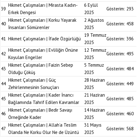
Hikmet Çalışmaları | Mirasta Kadın-
6 Eylül
39
Gösterim:
293
Erkek Dengesi
2025
Hikmet Çalışmaları | Korku Yayarak
2 Ağustos
40
Gösterim:
458
İnsanları Sömürenler
2025
19 Temmuz
41
Hikmet Çalışmaları | İfade Özgürlüğü
Gösterim:
396
2025
Hikmet Çalışmaları | Evliliğin Önüne
12 Temmuz
42
Gösterim:
495
Koyulan Engeller
2025
Hikmet Çalışmaları | Faizin Sebep
5 Temmuz
43
Gösterim:
484
Olduğu Çöküş
2025
Hikmet Çalışmaları | Güç
28 Haziran
44
Gösterim:
449
Zehirlenmesinin Sonuçları
2025
Hikmet Çalışmaları | Kader İnancı
21 Haziran
45
Gösterim:
485
Bağlamında Tahrif Edilen Kavramlar
2025
Hikmet Çalışmaları | Bedir Savaşı
14 Haziran
46
Gösterim:
460
Örneğinde Kader
2025
Hikmet Çalışmaları | Allah’a Teslim
31 Mayıs
47
Gösterim:
568
Olanda Ne Korku Olur Ne de Üzüntü
2025