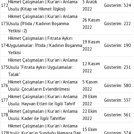
Hikmet Çalışmaları | Kur’an’ı Anlama
3 Aralık
172
Gösterim:
324
Usulü (Kitap ve Hikmet İlişkisi)
2022
Hikmet Çalışmaları | Kur’an’ı Anlama
26 Kasım
173
Usulü (İftida / Kadının Boşanma
Gösterim:
222
2022
Yetkisi -2)
Hikmet Çalışmaları | Fıtrata Aykırı
19 Kasım
174
Uygulamalar: İftida / Kadının Boşanma
Gösterim:
190
2022
Yetkisi
Hikmet Çalışmaları | Kur’an’ı Anlama
12 Kasım
175
Usulü “Fıtrata Aykırı Uygulamalar:
Gösterim:
231
2022
Talak”
Hikmet Çalışmaları | Kur’an’ı Anlama
5 Kasım
176
Gösterim:
580
Usulü: Çocukların Evlendirilmesi
2022
Hikmet Çalışmaları | Kur’an’ı Anlama
29 Ekim
177
Gösterim:
337
Usulü: Hayvan Etleri ile İlgili Tahrif
2022
Hikmet Çalışmaları | Kur’an’ı Anlama
22 Ekim
178
Gösterim:
361
Usulü: Kader ile İlgili Tahrifler
2022
Hikmet Çalışmaları | Kur’an’ı Anlama
15 Ekim
179
Usulü: Kur’an’ın Sunduğu Namaza Dair
Gösterim:
374