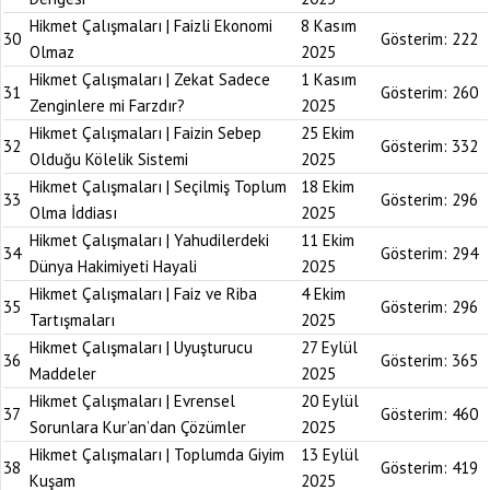
Hikmet Çalışmaları | Faizli Ekonomi
8 Kasım
30
Gösterim:
222
Olmaz
2025
Hikmet Çalışmaları | Zekat Sadece
1 Kasım
31
Gösterim:
260
Zenginlere mi Farzdır?
2025
Hikmet Çalışmaları | Faizin Sebep
25 Ekim
32
Gösterim:
332
Olduğu Kölelik Sistemi
2025
Hikmet Çalışmaları | Seçilmiş Toplum
18 Ekim
33
Gösterim:
296
Olma İddiası
2025
Hikmet Çalışmaları | Yahudilerdeki
11 Ekim
34
Gösterim:
294
Dünya Hakimiyeti Hayali
2025
Hikmet Çalışmaları | Faiz ve Riba
4 Ekim
35
Gösterim:
296
Tartışmaları
2025
Hikmet Çalışmaları | Uyuşturucu
27 Eylül
36
Gösterim:
365
Maddeler
2025
Hikmet Çalışmaları | Evrensel
20 Eylül
37
Gösterim:
460
Sorunlara Kur’an’dan Çözümler
2025
Hikmet Çalışmaları | Toplumda Giyim
13 Eylül
38
Gösterim:
419
Kuşam
2025