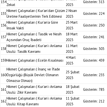
154
Gösterim:
313
Zekat
2023
Hikmet Çalışmaları | Kur’an’dan Çözüm
2 Nisan
155
Gösterim:
224
Üretme Faaliyetlerinin Terk Edilmesi
2023
Hikmet Çalışmaları | Kur’an’a Göre
25 Mart
156
Gösterim:
250
İmsak Vakti
2023
Hikmet Çalışmaları | Tasdik ve Nesih
18 Mart
157
Gösterim:
241
Açısından Oruç İbadeti
2023
Hikmet Çalışmaları | Kur’an’ı Anlama
11 Mart
158
Gösterim:
303
Usulü: Tasdik Kavramı
2023
4 Mart
159
Hikmet Çalışmaları | Ecelin Kısalması
Gösterim:
439
2023
Hikmet Çalışmaları | İnanç ve İfade
25 Şubat
160
Özgürlüğü (Büyük Devlet Olmanın
Gösterim:
235
2023
Olmazsa Olmazı)
Hikmet Çalışmaları | Kur’an’ı Anlama
18 Şubat
161
Gösterim:
785
Usulü: Zikir Kavramı
2023
Hikmet Çalışmaları | Kur’an’ı Anlama
11 Şubat
162
Gösterim:
212
Usulü: Kitap Kavramı
2023