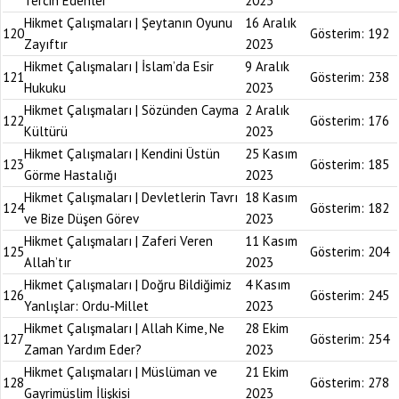
Tercih Edenler
2023
Hikmet Çalışmaları | Şeytanın Oyunu
16 Aralık
120
Gösterim:
192
Zayıftır
2023
Hikmet Çalışmaları | İslam’da Esir
9 Aralık
121
Gösterim:
238
Hukuku
2023
Hikmet Çalışmaları | Sözünden Cayma
2 Aralık
122
Gösterim:
176
Kültürü
2023
Hikmet Çalışmaları | Kendini Üstün
25 Kasım
123
Gösterim:
185
Görme Hastalığı
2023
Hikmet Çalışmaları | Devletlerin Tavrı
18 Kasım
124
Gösterim:
182
ve Bize Düşen Görev
2023
Hikmet Çalışmaları | Zaferi Veren
11 Kasım
125
Gösterim:
204
Allah’tır
2023
Hikmet Çalışmaları | Doğru Bildiğimiz
4 Kasım
126
Gösterim:
245
Yanlışlar: Ordu-Millet
2023
Hikmet Çalışmaları | Allah Kime, Ne
28 Ekim
127
Gösterim:
254
Zaman Yardım Eder?
2023
Hikmet Çalışmaları | Müslüman ve
21 Ekim
128
Gösterim:
278
Gayrimüslim İlişkisi
2023