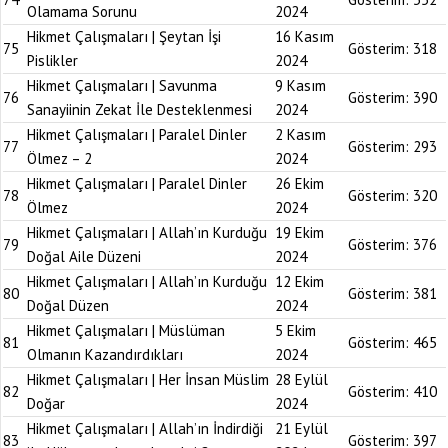
Olamama Sorunu
2024
Hikmet Çalışmaları | Şeytan İşi
16 Kasım
75
Gösterim:
318
Pislikler
2024
Hikmet Çalışmaları | Savunma
9 Kasım
76
Gösterim:
390
Sanayiinin Zekat İle Desteklenmesi
2024
Hikmet Çalışmaları | Paralel Dinler
2 Kasım
77
Gösterim:
293
Ölmez – 2
2024
Hikmet Çalışmaları | Paralel Dinler
26 Ekim
78
Gösterim:
320
Ölmez
2024
Hikmet Çalışmaları | Allah’ın Kurduğu
19 Ekim
79
Gösterim:
376
Doğal Aile Düzeni
2024
Hikmet Çalışmaları | Allah’ın Kurduğu
12 Ekim
80
Gösterim:
381
Doğal Düzen
2024
Hikmet Çalışmaları | Müslüman
5 Ekim
81
Gösterim:
465
Olmanın Kazandırdıkları
2024
Hikmet Çalışmaları | Her İnsan Müslim
28 Eylül
82
Gösterim:
410
Doğar
2024
Hikmet Çalışmaları | Allah’ın İndirdiği
21 Eylül
83
Gösterim:
397