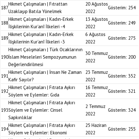
Hikmet Çalışmaları | Fıtrattan
20 Ağustos
187
Gösterim:
254
Uzaklaşıp Batıla Yönelmek
2022
Hikmet Çalışmaları | Kadın-Erkek
13 Ağustos
188
Gösterim:
249
İlişkilerinin Kur’anî İlkeleri -4
2022
Hikmet Çalışmaları | Kadın-Erkek
6 Ağustos
189
Gösterim:
275
İlişkilerinin Kur’anî İlkeleri -3
2022
Hikmet Çalışmaları | Türk Ocaklarının
30 Temmuz
190
İslam Meseleleri Sempozyumunun
Gösterim:
200
2022
Değerlendirilmesi
Hikmet Çalışmaları | İnsan Ne Zaman
23 Temmuz
191
Gösterim:
352
Kafir Sayılır?
2022
Hikmet Çalışmaları | Fıtrata Aykırı
16 Temmuz
192
Gösterim:
321
Söylem ve Eylemler: Gıda
2022
Hikmet Çalışmaları | Fıtrata Aykırı
2 Temmuz
193
Söylem ve Eylemler: Cinsel
Gösterim:
324
2022
Sapkınlıklar
Hikmet Çalışmaları | Fıtrata Aykırı
25 Haziran
194
Gösterim:
255
Söylem ve Eylemler: Ekonomi
2022