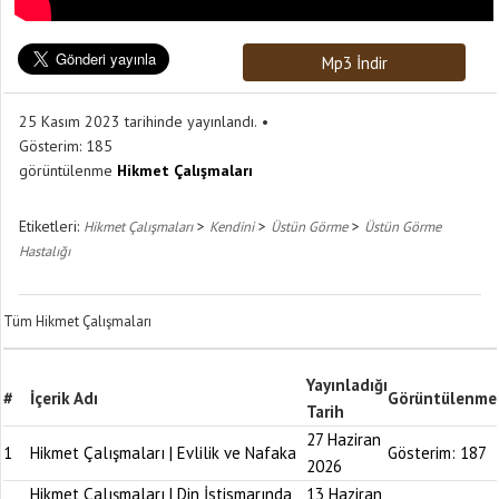
Mp3 İndir
25 Kasım 2023 tarihinde yayınlandı.
Gösterim:
185
görüntülenme
Hikmet Çalışmaları
Etiketleri:
>
>
>
Hikmet Çalışmaları
Kendini
Üstün Görme
Üstün Görme
Hastalığı
Tüm Hikmet Çalışmaları
Yayınladığı
#
İçerik Adı
Görüntülenme
Tarih
27 Haziran
1
Hikmet Çalışmaları | Evlilik ve Nafaka
Gösterim:
187
2026
Hikmet Çalışmaları | Din İstismarında
13 Haziran