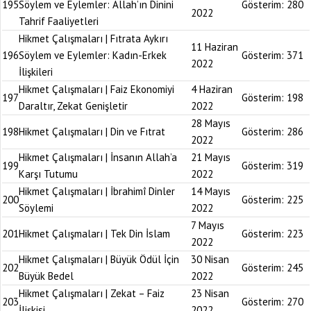
195
Söylem ve Eylemler: Allah’ın Dinini
Gösterim:
280
2022
Tahrif Faaliyetleri
Hikmet Çalışmaları | Fıtrata Aykırı
11 Haziran
196
Söylem ve Eylemler: Kadın-Erkek
Gösterim:
371
2022
İlişkileri
Hikmet Çalışmaları | Faiz Ekonomiyi
4 Haziran
197
Gösterim:
198
Daraltır, Zekat Genişletir
2022
28 Mayıs
198
Hikmet Çalışmaları | Din ve Fıtrat
Gösterim:
286
2022
Hikmet Çalışmaları | İnsanın Allah’a
21 Mayıs
199
Gösterim:
319
Karşı Tutumu
2022
Hikmet Çalışmaları | İbrahimî Dinler
14 Mayıs
200
Gösterim:
225
Söylemi
2022
7 Mayıs
201
Hikmet Çalışmaları | Tek Din İslam
Gösterim:
223
2022
Hikmet Çalışmaları | Büyük Ödül İçin
30 Nisan
202
Gösterim:
245
Büyük Bedel
2022
Hikmet Çalışmaları | Zekat – Faiz
23 Nisan
203
Gösterim:
270
İlişkisi
2022