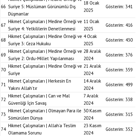
18 Ocak
66
Suriye 5: Müslüman Görünümlü Dış
Gösterim:
341
2025
Düşmanlar
Hikmet Çalışmaları | Medine Örneği ve
11 Ocak
67
Gösterim:
416
Suriye 4: Yetkililerin Denetlenmesi
2025
Hikmet Çalışmaları | Medine Örneği ve
4 Ocak
68
Gösterim:
430
Suriye 3: Ceza Hukuku
2025
Hikmet Çalışmaları | Medine Örneği ve
28 Aralık
69
Gösterim:
376
Suriye 2: Ordu-Millet Yapılanması
2024
Hikmet Çalışmaları | Medine Örneği ve
21 Aralık
70
Gösterim:
359
Suriye
2024
Hikmet Çalışmaları | Herkesin En
14 Aralık
71
Gösterim:
499
Yakını Allah’tır
2024
Hikmet Çalışmaları | Can ve Mal
7 Aralık
72
Gösterim:
338
Güvenliği İçin Savaş
2024
Hikmet Çalışmaları | Olmayan Para ile
30 Kasım
73
Gösterim:
315
Sömürülen Dünya
2024
Hikmet Çalışmaları | Allah’a Teslim
23 Kasım
74
Gösterim:
352
Olamama Sorunu
2024