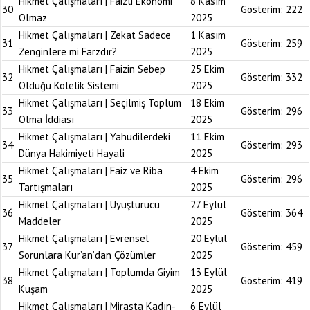
Hikmet Çalışmaları | Faizli Ekonomi
8 Kasım
30
Gösterim:
222
Olmaz
2025
Hikmet Çalışmaları | Zekat Sadece
1 Kasım
31
Gösterim:
259
Zenginlere mi Farzdır?
2025
Hikmet Çalışmaları | Faizin Sebep
25 Ekim
32
Gösterim:
332
Olduğu Kölelik Sistemi
2025
Hikmet Çalışmaları | Seçilmiş Toplum
18 Ekim
33
Gösterim:
296
Olma İddiası
2025
Hikmet Çalışmaları | Yahudilerdeki
11 Ekim
34
Gösterim:
293
Dünya Hakimiyeti Hayali
2025
Hikmet Çalışmaları | Faiz ve Riba
4 Ekim
35
Gösterim:
296
Tartışmaları
2025
Hikmet Çalışmaları | Uyuşturucu
27 Eylül
36
Gösterim:
364
Maddeler
2025
Hikmet Çalışmaları | Evrensel
20 Eylül
37
Gösterim:
459
Sorunlara Kur’an’dan Çözümler
2025
Hikmet Çalışmaları | Toplumda Giyim
13 Eylül
38
Gösterim:
419
Kuşam
2025
Hikmet Çalışmaları | Mirasta Kadın-
6 Eylül