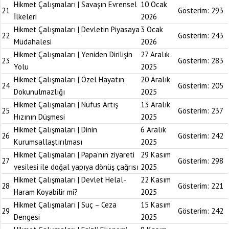
Hikmet Çalışmaları | Savaşın Evrensel
10 Ocak
21
Gösterim:
293
İlkeleri
2026
Hikmet Çalışmaları | Devletin Piyasaya
3 Ocak
22
Gösterim:
243
Müdahalesi
2026
Hikmet Çalışmaları | Yeniden Dirilişin
27 Aralık
23
Gösterim:
283
Yolu
2025
Hikmet Çalışmaları | Özel Hayatın
20 Aralık
24
Gösterim:
205
Dokunulmazlığı
2025
Hikmet Çalışmaları | Nüfus Artış
13 Aralık
25
Gösterim:
237
Hızının Düşmesi
2025
Hikmet Çalışmaları | Dinin
6 Aralık
26
Gösterim:
242
Kurumsallaştırılması
2025
Hikmet Çalışmaları | Papa’nın ziyareti
29 Kasım
27
Gösterim:
298
vesilesi ile doğal yapıya dönüş çağrısı
2025
Hikmet Çalışmaları | Devlet Helal-
22 Kasım
28
Gösterim:
221
Haram Koyabilir mi?
2025
Hikmet Çalışmaları | Suç – Ceza
15 Kasım
29
Gösterim:
242
Dengesi
2025