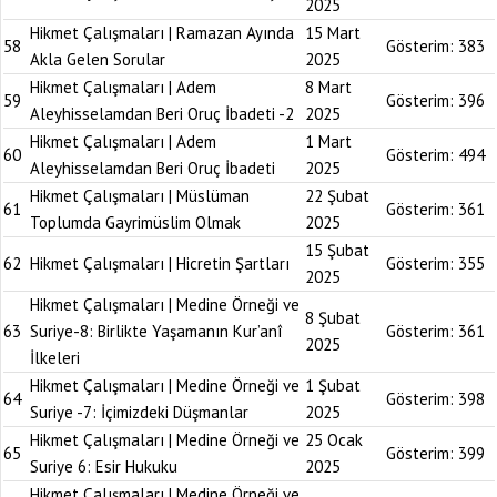
2025
Hikmet Çalışmaları | Ramazan Ayında
15 Mart
58
Gösterim:
383
Akla Gelen Sorular
2025
Hikmet Çalışmaları | Adem
8 Mart
59
Gösterim:
396
Aleyhisselamdan Beri Oruç İbadeti -2
2025
Hikmet Çalışmaları | Adem
1 Mart
60
Gösterim:
494
Aleyhisselamdan Beri Oruç İbadeti
2025
Hikmet Çalışmaları | Müslüman
22 Şubat
61
Gösterim:
361
Toplumda Gayrimüslim Olmak
2025
15 Şubat
62
Hikmet Çalışmaları | Hicretin Şartları
Gösterim:
355
2025
Hikmet Çalışmaları | Medine Örneği ve
8 Şubat
63
Suriye-8: Birlikte Yaşamanın Kur’anî
Gösterim:
361
2025
İlkeleri
Hikmet Çalışmaları | Medine Örneği ve
1 Şubat
64
Gösterim:
398
Suriye -7: İçimizdeki Düşmanlar
2025
Hikmet Çalışmaları | Medine Örneği ve
25 Ocak
65
Gösterim:
399
Suriye 6: Esir Hukuku
2025
Hikmet Çalışmaları | Medine Örneği ve