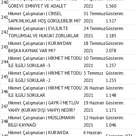
240
GÖREVİ: EMNİYET VE ADALET
2021
1.360
Hikmet Çalışmaları | CİNSEL
31 Temmuz
Gösterim:
241
SAPKINLIKLAR HOŞ GÖRÜLEBİLİR Mİ?
2021
1.327
Hikmet Çalışmaları | EVLİLİKTE
24 Temmuz
Gösterim:
242
TOPLUMSAL VE HUKUKİ ZORLUKLAR
2021
1.185
Hikmet Çalışmaları | KUR’AN’DAN
18 Temmuz
Gösterim:
243
BAŞKA KAYNAK VAR MI?
2021
2.078
Hikmet Çalışmaları | HİKMET METODU
10 Temmuz
Gösterim:
244
İLE İLGİLİ SORULAR -3
2021
1.237
Hikmet Çalışmaları | HİKMET METODU
3 Temmuz
Gösterim:
245
İLE İLGİLİ SORULAR -2
2021
1.233
Hikmet Çalışmaları | HİKMET METODU
26 Haziran
Gösterim:
246
İLE İLGİLİ SORULAR
2021
1.148
Hikmet Çalışmaları | GAYR-İ METLÜV
19 Haziran
Gösterim:
247
VAHİY (KUR’AN DIŞI VAHİY) NEDİR?
2021
1.171
Hikmet Çalışmaları | MÜSLÜMANIN
12 Haziran
Gösterim:
248
BİLGİ KAYNAĞI
2021
1.046
Hikmet Çalışmaları | KUR’AN’DA
6 Haziran