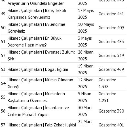
Arayanların Önündeki Engeller
2025
Hikmet Çalışmaları | Barış Teklifi
17 Mayıs
49
Gösterim:
441
Karşısında Görevlerimiz
2025
Hikmet Çalışmaları | Evlendirme
10 Mayıs
50
Gösterim:
409
Görevimiz
2025
Hikmet Çalışmaları | En Büyük
3 Mayıs
51
Gösterim:
483
Depreme Hazır mıyız?
2025
Hikmet Çalışmaları | Evrensel Zulüm:
26 Nisan
52
Gösterim:
539
Şirk
2025
19 Nisan
53
Hikmet Çalışmaları | Doğal Eğitim
Gösterim:
459
2025
Hikmet Çalışmaları | Mümin Olmanın
12 Nisan
Gösterim:
54
Gereği
2025
1.338
Hikmet Çalışmaları | Müminlerin
5 Nisan
Gösterim:
55
Başkalarına Özenmesi
2025
1.251
Hikmet Çalışmaları | İnsanların ve
30 Mart
56
Gösterim:
390
Cinlerin Muhalif Yapısı
2025
22 Mart
57
Hikmet Çalışmaları | Faiz-Zekat İlişkisi
Gösterim:
401