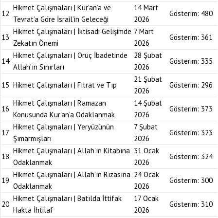
Hikmet Çalışmaları | Kur’an’a ve
14 Mart
12
Gösterim:
480
Tevrat’a Göre İsrail’in Geleceği
2026
Hikmet Çalışmaları | İktisadi Gelişimde
7 Mart
13
Gösterim:
361
Zekatın Önemi
2026
Hikmet Çalışmaları | Oruç İbadetinde
28 Şubat
14
Gösterim:
335
Allah’ın Sınırları
2026
21 Şubat
15
Hikmet Çalışmaları | Fıtrat ve Tıp
Gösterim:
296
2026
Hikmet Çalışmaları | Ramazan
14 Şubat
16
Gösterim:
373
Konusunda Kur’an’a Odaklanmak
2026
Hikmet Çalışmaları | Yeryüzünün
7 Şubat
17
Gösterim:
323
Şımarmışları
2026
Hikmet Çalışmaları | Allah’ın Kitabına
31 Ocak
18
Gösterim:
324
Odaklanmak
2026
Hikmet Çalışmaları | Allah’ın Rızasına
24 Ocak
19
Gösterim:
300
Odaklanmak
2026
Hikmet Çalışmaları | Batılda İttifak
17 Ocak
20
Gösterim:
310
Hakta İhtilaf
2026