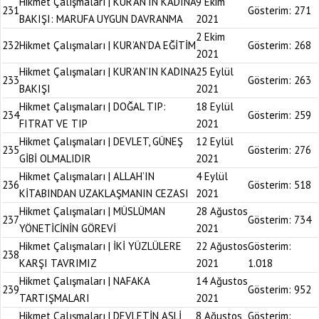
Hikmet Çalışmaları | KUR’AN’IN KADINA
9 Ekim
231
Gösterim:
271
BAKIŞI: MARUFA UYGUN DAVRANMA
2021
2 Ekim
232
Hikmet Çalışmaları | KUR’AN’DA EĞİTİM
Gösterim:
268
2021
Hikmet Çalışmaları | KUR’AN’IN KADINA
25 Eylül
233
Gösterim:
263
BAKIŞI
2021
Hikmet Çalışmaları | DOĞAL TIP:
18 Eylül
234
Gösterim:
259
FITRAT VE TIP
2021
Hikmet Çalışmaları | DEVLET, GÜNEŞ
12 Eylül
235
Gösterim:
276
GİBİ OLMALIDIR
2021
Hikmet Çalışmaları | ALLAH’IN
4 Eylül
236
Gösterim:
518
KİTABINDAN UZAKLAŞMANIN CEZASI
2021
Hikmet Çalışmaları | MÜSLÜMAN
28 Ağustos
237
Gösterim:
734
YÖNETİCİNİN GÖREVİ
2021
Hikmet Çalışmaları | İKİ YÜZLÜLERE
22 Ağustos
Gösterim:
238
KARŞI TAVRIMIZ
2021
1.018
Hikmet Çalışmaları | NAFAKA
14 Ağustos
239
Gösterim:
952
TARTIŞMALARI
2021
Hikmet Çalışmaları | DEVLETİN ASLİ
8 Ağustos
Gösterim: