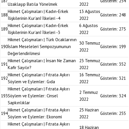
187
Gösterim:
254
Uzaklaşıp Batıla Yönelmek
2022
Hikmet Çalışmaları | Kadın-Erkek
13 Ağustos
188
Gösterim:
248
İlişkilerinin Kur’anî İlkeleri -4
2022
Hikmet Çalışmaları | Kadın-Erkek
6 Ağustos
189
Gösterim:
275
İlişkilerinin Kur’anî İlkeleri -3
2022
Hikmet Çalışmaları | Türk Ocaklarının
30 Temmuz
190
İslam Meseleleri Sempozyumunun
Gösterim:
199
2022
Değerlendirilmesi
Hikmet Çalışmaları | İnsan Ne Zaman
23 Temmuz
191
Gösterim:
352
Kafir Sayılır?
2022
Hikmet Çalışmaları | Fıtrata Aykırı
16 Temmuz
192
Gösterim:
321
Söylem ve Eylemler: Gıda
2022
Hikmet Çalışmaları | Fıtrata Aykırı
2 Temmuz
193
Söylem ve Eylemler: Cinsel
Gösterim:
324
2022
Sapkınlıklar
Hikmet Çalışmaları | Fıtrata Aykırı
25 Haziran
194
Gösterim:
255
Söylem ve Eylemler: Ekonomi
2022
Hikmet Çalışmaları | Fıtrata Aykırı
18 Haziran