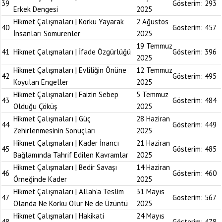
39
Gösterim:
293
Erkek Dengesi
2025
Hikmet Çalışmaları | Korku Yayarak
2 Ağustos
40
Gösterim:
457
İnsanları Sömürenler
2025
19 Temmuz
41
Hikmet Çalışmaları | İfade Özgürlüğü
Gösterim:
396
2025
Hikmet Çalışmaları | Evliliğin Önüne
12 Temmuz
42
Gösterim:
495
Koyulan Engeller
2025
Hikmet Çalışmaları | Faizin Sebep
5 Temmuz
43
Gösterim:
484
Olduğu Çöküş
2025
Hikmet Çalışmaları | Güç
28 Haziran
44
Gösterim:
449
Zehirlenmesinin Sonuçları
2025
Hikmet Çalışmaları | Kader İnancı
21 Haziran
45
Gösterim:
485
Bağlamında Tahrif Edilen Kavramlar
2025
Hikmet Çalışmaları | Bedir Savaşı
14 Haziran
46
Gösterim:
460
Örneğinde Kader
2025
Hikmet Çalışmaları | Allah’a Teslim
31 Mayıs
47
Gösterim:
567
Olanda Ne Korku Olur Ne de Üzüntü
2025
Hikmet Çalışmaları | Hakikati
24 Mayıs
48
Gösterim:
478