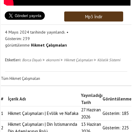
Mp3 İndir
4 Mayıs 2024 tarihinde yayınlandı.
Gösterim:
239
görüntülenme
Hikmet Çalışmaları
Etiketleri:
>
>
>
Borca Dayalı
ekonomi
Hikmet Çalışmaları
Kölelik Sistemi
Tüm Hikmet Çalışmaları
Yayınladığı
#
İçerik Adı
Görüntülenme
Tarih
27 Haziran
1
Hikmet Çalışmaları | Evlilik ve Nafaka
Gösterim:
185
2026
Hikmet Çalışmaları | Din İstismarında
13 Haziran
2
Gösterim:
225
Din Adamlarının Rolü
2026