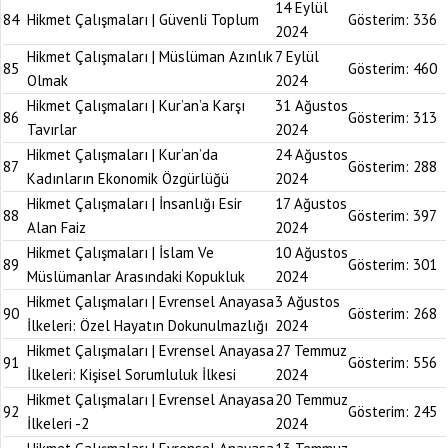
14 Eylül
84
Hikmet Çalışmaları | Güvenli Toplum
Gösterim:
336
2024
Hikmet Çalışmaları | Müslüman Azınlık
7 Eylül
85
Gösterim:
460
Olmak
2024
Hikmet Çalışmaları | Kur’an’a Karşı
31 Ağustos
86
Gösterim:
313
Tavırlar
2024
Hikmet Çalışmaları | Kur’an’da
24 Ağustos
87
Gösterim:
288
Kadınların Ekonomik Özgürlüğü
2024
Hikmet Çalışmaları | İnsanlığı Esir
17 Ağustos
88
Gösterim:
397
Alan Faiz
2024
Hikmet Çalışmaları | İslam Ve
10 Ağustos
89
Gösterim:
301
Müslümanlar Arasındaki Kopukluk
2024
Hikmet Çalışmaları | Evrensel Anayasa
3 Ağustos
90
Gösterim:
268
İlkeleri: Özel Hayatın Dokunulmazlığı
2024
Hikmet Çalışmaları | Evrensel Anayasa
27 Temmuz
91
Gösterim:
556
İlkeleri: Kişisel Sorumluluk İlkesi
2024
Hikmet Çalışmaları | Evrensel Anayasa
20 Temmuz
92
Gösterim:
245
İlkeleri -2
2024