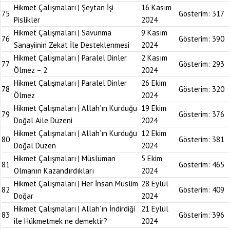
Hikmet Çalışmaları | Şeytan İşi
16 Kasım
75
Gösterim:
317
Pislikler
2024
Hikmet Çalışmaları | Savunma
9 Kasım
76
Gösterim:
390
Sanayiinin Zekat İle Desteklenmesi
2024
Hikmet Çalışmaları | Paralel Dinler
2 Kasım
77
Gösterim:
293
Ölmez – 2
2024
Hikmet Çalışmaları | Paralel Dinler
26 Ekim
78
Gösterim:
320
Ölmez
2024
Hikmet Çalışmaları | Allah’ın Kurduğu
19 Ekim
79
Gösterim:
376
Doğal Aile Düzeni
2024
Hikmet Çalışmaları | Allah’ın Kurduğu
12 Ekim
80
Gösterim:
381
Doğal Düzen
2024
Hikmet Çalışmaları | Müslüman
5 Ekim
81
Gösterim:
465
Olmanın Kazandırdıkları
2024
Hikmet Çalışmaları | Her İnsan Müslim
28 Eylül
82
Gösterim:
409
Doğar
2024
Hikmet Çalışmaları | Allah’ın İndirdiği
21 Eylül
83
Gösterim:
396
ile Hükmetmek ne demektir?
2024