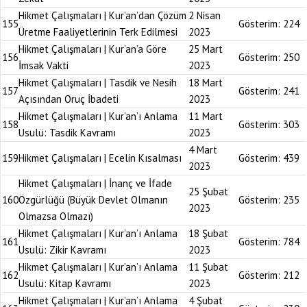
Hikmet Çalışmaları | Kur’an’dan Çözüm
2 Nisan
155
Gösterim:
224
Üretme Faaliyetlerinin Terk Edilmesi
2023
Hikmet Çalışmaları | Kur’an’a Göre
25 Mart
156
Gösterim:
250
İmsak Vakti
2023
Hikmet Çalışmaları | Tasdik ve Nesih
18 Mart
157
Gösterim:
241
Açısından Oruç İbadeti
2023
Hikmet Çalışmaları | Kur’an’ı Anlama
11 Mart
158
Gösterim:
303
Usulü: Tasdik Kavramı
2023
4 Mart
159
Hikmet Çalışmaları | Ecelin Kısalması
Gösterim:
439
2023
Hikmet Çalışmaları | İnanç ve İfade
25 Şubat
160
Özgürlüğü (Büyük Devlet Olmanın
Gösterim:
235
2023
Olmazsa Olmazı)
Hikmet Çalışmaları | Kur’an’ı Anlama
18 Şubat
161
Gösterim:
784
Usulü: Zikir Kavramı
2023
Hikmet Çalışmaları | Kur’an’ı Anlama
11 Şubat
162
Gösterim:
212
Usulü: Kitap Kavramı
2023
Hikmet Çalışmaları | Kur’an’ı Anlama
4 Şubat