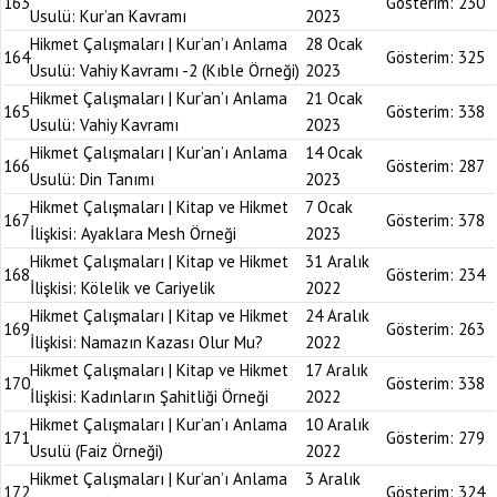
163
Gösterim:
230
Usulü: Kur’an Kavramı
2023
Hikmet Çalışmaları | Kur’an’ı Anlama
28 Ocak
164
Gösterim:
325
Usulü: Vahiy Kavramı -2 (Kıble Örneği)
2023
Hikmet Çalışmaları | Kur’an’ı Anlama
21 Ocak
165
Gösterim:
338
Usulü: Vahiy Kavramı
2023
Hikmet Çalışmaları | Kur’an’ı Anlama
14 Ocak
166
Gösterim:
287
Usulü: Din Tanımı
2023
Hikmet Çalışmaları | Kitap ve Hikmet
7 Ocak
167
Gösterim:
378
İlişkisi: Ayaklara Mesh Örneği
2023
Hikmet Çalışmaları | Kitap ve Hikmet
31 Aralık
168
Gösterim:
234
İlişkisi: Kölelik ve Cariyelik
2022
Hikmet Çalışmaları | Kitap ve Hikmet
24 Aralık
169
Gösterim:
263
İlişkisi: Namazın Kazası Olur Mu?
2022
Hikmet Çalışmaları | Kitap ve Hikmet
17 Aralık
170
Gösterim:
338
İlişkisi: Kadınların Şahitliği Örneği
2022
Hikmet Çalışmaları | Kur’an’ı Anlama
10 Aralık
171
Gösterim:
279
Usulü (Faiz Örneği)
2022
Hikmet Çalışmaları | Kur’an’ı Anlama
3 Aralık
172
Gösterim:
324