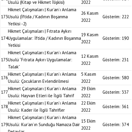
Usulü (Kitap ve Hikmet İlişkisi)
2022
Hikmet Çalışmaları | Kur’an’ı Anlama
26 Kasım
173
Usulü (İftida / Kadının Boşanma
Gösterim:
222
2022
Yetkisi -2)
Hikmet Çalışmaları | Fıtrata Aykırı
19 Kasım
174
Uygulamalar: İftida / Kadının Boşanma
Gösterim:
190
2022
Yetkisi
Hikmet Çalışmaları | Kur’an’ı Anlama
12 Kasım
175
Usulü “Fıtrata Aykırı Uygulamalar:
Gösterim:
231
2022
Talak”
Hikmet Çalışmaları | Kur’an’ı Anlama
5 Kasım
176
Gösterim:
580
Usulü: Çocukların Evlendirilmesi
2022
Hikmet Çalışmaları | Kur’an’ı Anlama
29 Ekim
177
Gösterim:
337
Usulü: Hayvan Etleri ile İlgili Tahrif
2022
Hikmet Çalışmaları | Kur’an’ı Anlama
22 Ekim
178
Gösterim:
361
Usulü: Kader ile İlgili Tahrifler
2022
Hikmet Çalışmaları | Kur’an’ı Anlama
15 Ekim
179
Usulü: Kur’an’ın Sunduğu Namaza Dair
Gösterim:
374
2022
Detaylar