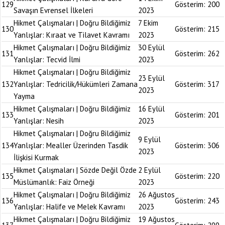
129
Gösterim:
200
Savaşın Evrensel İlkeleri
2023
Hikmet Çalışmaları | Doğru Bildiğimiz
7 Ekim
130
Gösterim:
215
Yanlışlar: Kıraat ve Tilavet Kavramı
2023
Hikmet Çalışmaları | Doğru Bildiğimiz
30 Eylül
131
Gösterim:
262
Yanlışlar: Tecvid İlmi
2023
Hikmet Çalışmaları | Doğru Bildiğimiz
23 Eylül
132
Yanlışlar: Tedricilik/Hükümleri Zamana
Gösterim:
317
2023
Yayma
Hikmet Çalışmaları | Doğru Bildiğimiz
16 Eylül
133
Gösterim:
201
Yanlışlar: Nesih
2023
Hikmet Çalışmaları | Doğru Bildiğimiz
9 Eylül
134
Yanlışlar: Mealler Üzerinden Tasdik
Gösterim:
306
2023
İlişkisi Kurmak
Hikmet Çalışmaları | Sözde Değil Özde
2 Eylül
135
Gösterim:
220
Müslümanlık: Faiz Örneği
2023
Hikmet Çalışmaları | Doğru Bildiğimiz
26 Ağustos
136
Gösterim:
243
Yanlışlar: Halife ve Melek Kavramı
2023
Hikmet Çalışmaları | Doğru Bildiğimiz
19 Ağustos