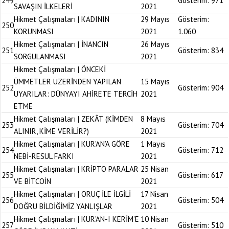
249
Gösterim:
971
SAVAŞIN İLKELERİ
2021
Hikmet Çalışmaları | KADININ
29 Mayıs
Gösterim:
250
KORUNMASI
2021
1.060
Hikmet Çalışmaları | İNANCIN
26 Mayıs
251
Gösterim:
834
SORGULANMASI
2021
Hikmet Çalışmaları | ÖNCEKİ
ÜMMETLER ÜZERİNDEN YAPILAN
15 Mayıs
252
Gösterim:
904
UYARILAR: DÜNYAYI AHİRETE TERCİH
2021
ETME
Hikmet Çalışmaları | ZEKÂT (KİMDEN
8 Mayıs
253
Gösterim:
704
ALINIR, KİME VERİLİR?)
2021
Hikmet Çalışmaları | KUR’AN’A GÖRE
1 Mayıs
254
Gösterim:
712
NEBİ-RESUL FARKI
2021
Hikmet Çalışmaları | KRİPTO PARALAR
25 Nisan
255
Gösterim:
617
VE BİTCOİN
2021
Hikmet Çalışmaları | ORUÇ İLE İLGİLİ
17 Nisan
256
Gösterim:
504
DOĞRU BİLDİĞİMİZ YANLIŞLAR
2021
Hikmet Çalışmaları | KUR’AN-I KERİM’E
10 Nisan
257
Gösterim:
510