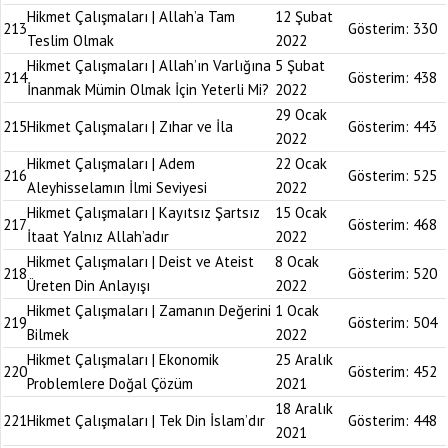
Hikmet Çalışmaları | Allah’a Tam
12 Şubat
213
Gösterim:
330
Teslim Olmak
2022
Hikmet Çalışmaları | Allah’ın Varlığına
5 Şubat
214
Gösterim:
438
İnanmak Mümin Olmak İçin Yeterli Mi?
2022
29 Ocak
215
Hikmet Çalışmaları | Zıhar ve İla
Gösterim:
443
2022
Hikmet Çalışmaları | Adem
22 Ocak
216
Gösterim:
525
Aleyhisselamın İlmi Seviyesi
2022
Hikmet Çalışmaları | Kayıtsız Şartsız
15 Ocak
217
Gösterim:
468
İtaat Yalnız Allah’adır
2022
Hikmet Çalışmaları | Deist ve Ateist
8 Ocak
218
Gösterim:
520
Üreten Din Anlayışı
2022
Hikmet Çalışmaları | Zamanın Değerini
1 Ocak
219
Gösterim:
504
Bilmek
2022
Hikmet Çalışmaları | Ekonomik
25 Aralık
220
Gösterim:
452
Problemlere Doğal Çözüm
2021
18 Aralık
221
Hikmet Çalışmaları | Tek Din İslam’dır
Gösterim:
448
2021