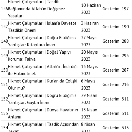
Hikmet Çalışmaları | Tasdik
10 Haziran
146
Bağlamında Allah’ın Değişmez
Gösterim:
197
2023
Yasaları
Hikmet Çalışmaları | İslam’a Davette
3 Haziran
147
Gösterim:
190
Tasdikin Önemi
2023
Hikmet Çalışmaları | Doğru Bildiğimiz
27 Mayıs
148
Gösterim:
288
Yanlışlar: Kitaplara İman
2023
Hikmet Çalışmaları | Doğal Yapıyı
20 Mayıs
149
Gösterim:
293
Koruma: Takva
2023
Hikmet Çalışmaları | Allah’ın İndirdiği
13 Mayıs
150
Gösterim:
287
ile Hükmetmek
2023
Hikmet Çalışmaları | Kur’an’da Çelişki
6 Mayıs
151
Gösterim:
216
Olur mu?
2023
Hikmet Çalışmaları | Doğru Bildiğimiz
29 Nisan
152
Gösterim:
311
Yanlışlar: Gayba İman
2023
Hikmet Çalışmaları | Dünya Hayatının
15 Nisan
153
Gösterim:
311
Anlamı
2023
Hikmet Çalışmaları | Tasdik Açısından
8 Nisan
154
Gösterim:
313
Zekat
2023