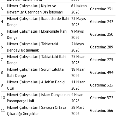
Hikmet Çalışmaları | Kişiler ve
6 Haziran
3
Gösterim:
231
Kavramlar Üzerinden Din İstismarı
2026
Hikmet Çalışmaları | İbadetlerde İlahi
23 Mayıs
4
Gösterim:
242
Denge
2026
Hikmet Çalışmaları | Ekonomide İlahi
9 Mayıs
5
Gösterim:
250
Denge
2026
Hikmet Çalışmaları | Tabiattaki
2 Mayıs
6
Gösterim:
289
Dengeyi Bozmamak
2026
Hikmet Çalışmaları | Tabiattaki İlahi
25 Nisan
7
Gösterim:
275
Denge
2026
Hikmet Çalışmaları | Sorumlulukta
18 Nisan
8
Gösterim:
494
İlahi Denge
2026
Hikmet Çalışmaları | Allah’ın Dediği
11 Nisan
9
Gösterim:
323
Olur
2026
Hikmet Çalışmaları | İslam Dünyasının
4 Nisan
10
Gösterim:
372
Paramparça Hali
2026
Hikmet Çalışmaları | Savaşın Ortaya
28 Mart
11
Gösterim:
366
Çıkardığı Gerçekler
2026