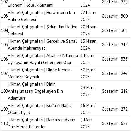
102
Gösterim:
239
Ekonomi: Kölelik Sistemi
2024
Hikmet Çalışmaları | Hurafelerin Din
27 Nisan
103
Gösterim:
300
Haline Gelmesi
2024
Hikmet Çalışmaları | Şirkin İlim Haline
20 Nisan
104
Gösterim:
308
Gelmesi
2024
Hikmet Çalışmaları | Gerçek ve Sanal
13 Nisan
105
Gösterim:
214
Alemde Mahremiyet
2024
Hikmet Çalışmaları | Allah’ın Kitabına
6 Nisan
106
Gösterim:
335
Uymayanın Hayatı Cehennem Olur
2024
Hikmet Çalışmaları | Dinde Kendini
30 Mart
107
Gösterim:
247
Merkeze Koymak
2024
Hikmet Çalışmaları | Dinin
23 Mart
108
Anlaşılmasını Engelleyen Din
Gösterim:
219
2024
Adamları
Hikmet Çalışmaları | Kur’an’ı Nasıl
16 Mart
109
Gösterim:
272
Okumalıyız?
2024
Hikmet Çalışmaları | Ramazan Ayına
9 Mart
110
Gösterim:
627
Dair Merak Edilenler
2024