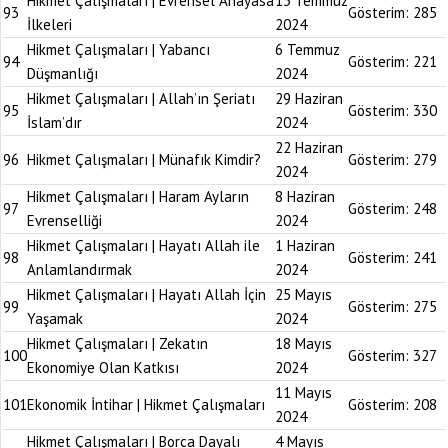
Hikmet Çalışmaları | Evrensel Anayasa
13 Temmuz
93
Gösterim:
285
İlkeleri
2024
Hikmet Çalışmaları | Yabancı
6 Temmuz
94
Gösterim:
221
Düşmanlığı
2024
Hikmet Çalışmaları | Allah’ın Şeriatı
29 Haziran
95
Gösterim:
330
İslam’dır
2024
22 Haziran
96
Hikmet Çalışmaları | Münafık Kimdir?
Gösterim:
279
2024
Hikmet Çalışmaları | Haram Ayların
8 Haziran
97
Gösterim:
248
Evrenselliği
2024
Hikmet Çalışmaları | Hayatı Allah ile
1 Haziran
98
Gösterim:
241
Anlamlandırmak
2024
Hikmet Çalışmaları | Hayatı Allah İçin
25 Mayıs
99
Gösterim:
275
Yaşamak
2024
Hikmet Çalışmaları | Zekatın
18 Mayıs
100
Gösterim:
327
Ekonomiye Olan Katkısı
2024
11 Mayıs
101
Ekonomik İntihar | Hikmet Çalışmaları
Gösterim:
208
2024
Hikmet Çalışmaları | Borca Dayalı
4 Mayıs