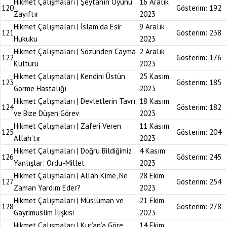
Hikmet Çalışmaları | Şeytanın Oyunu
16 Aralık
120
Gösterim:
192
Zayıftır
2023
Hikmet Çalışmaları | İslam’da Esir
9 Aralık
121
Gösterim:
238
Hukuku
2023
Hikmet Çalışmaları | Sözünden Cayma
2 Aralık
122
Gösterim:
176
Kültürü
2023
Hikmet Çalışmaları | Kendini Üstün
25 Kasım
123
Gösterim:
185
Görme Hastalığı
2023
Hikmet Çalışmaları | Devletlerin Tavrı
18 Kasım
124
Gösterim:
182
ve Bize Düşen Görev
2023
Hikmet Çalışmaları | Zaferi Veren
11 Kasım
125
Gösterim:
204
Allah’tır
2023
Hikmet Çalışmaları | Doğru Bildiğimiz
4 Kasım
126
Gösterim:
245
Yanlışlar: Ordu-Millet
2023
Hikmet Çalışmaları | Allah Kime, Ne
28 Ekim
127
Gösterim:
254
Zaman Yardım Eder?
2023
Hikmet Çalışmaları | Müslüman ve
21 Ekim
128
Gösterim:
278
Gayrimüslim İlişkisi
2023
Hikmet Çalışmaları | Kur’an’a Göre
14 Ekim