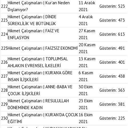
Hikmet Çalışmaları | Kur’an Neden
11 Aralık
222
Gösterim:
523
Dışlanıyor?
2021
Hikmet Çalışmaları | DİNDE
4 Aralık
223
Gösterim:
473
SÜREKLİLİK VE BÜTÜNLÜK
2021
Hikmet Çalışmaları | FAİZ VE
27 Kasım
224
Gösterim:
613
ENFLASYON
2021
20 Kasım
225
Hikmet Çalışmaları | FAİZSİZ EKONOMİ
Gösterim:
491
2021
Hikmet Çalışmaları | TOPLUMSAL
13 Kasım
226
Gösterim:
401
AHLAKIN EVRENSEL İLKELERİ
2021
Hikmet Çalışmaları | KUR’AN’A GÖRE
6 Kasım
227
Gösterim:
438
İNSAN İLİŞKİLERİ
2021
Hikmet Çalışmaları | ANNE-BABA VE
30 Ekim
228
Gösterim:
363
ÇOCUK İLİŞKİLERİ
2021
Hikmet Çalışmaları | RESULULLAH
23 Ekim
229
Gösterim:
381
DÖNEMİNDE KADIN
2021
Hikmet Çalışmaları | KUR’AN’DA ÇOCUK
16 Ekim
230
Gösterim:
225
EĞİTİMİ
2021