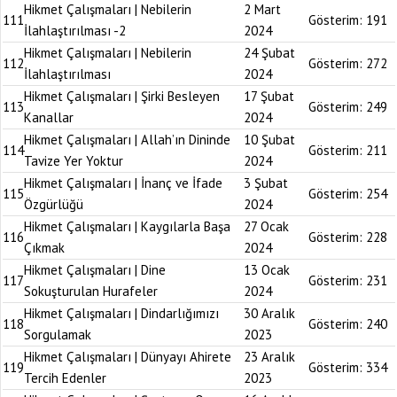
Hikmet Çalışmaları | Nebilerin
2 Mart
111
Gösterim:
191
İlahlaştırılması -2
2024
Hikmet Çalışmaları | Nebilerin
24 Şubat
112
Gösterim:
272
İlahlaştırılması
2024
Hikmet Çalışmaları | Şirki Besleyen
17 Şubat
113
Gösterim:
249
Kanallar
2024
Hikmet Çalışmaları | Allah’ın Dininde
10 Şubat
114
Gösterim:
211
Tavize Yer Yoktur
2024
Hikmet Çalışmaları | İnanç ve İfade
3 Şubat
115
Gösterim:
254
Özgürlüğü
2024
Hikmet Çalışmaları | Kaygılarla Başa
27 Ocak
116
Gösterim:
228
Çıkmak
2024
Hikmet Çalışmaları | Dine
13 Ocak
117
Gösterim:
231
Sokuşturulan Hurafeler
2024
Hikmet Çalışmaları | Dindarlığımızı
30 Aralık
118
Gösterim:
240
Sorgulamak
2023
Hikmet Çalışmaları | Dünyayı Ahirete
23 Aralık
119
Gösterim:
334
Tercih Edenler
2023