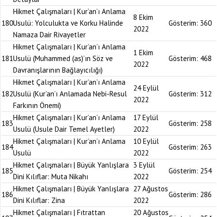
Hikmet Çalışmaları | Kur’an’ı Anlama
8 Ekim
180
Usulü: Yolculukta ve Korku Halinde
Gösterim:
360
2022
Namaza Dair Rivayetler
Hikmet Çalışmaları | Kur’an’ı Anlama
1 Ekim
181
Usulü (Muhammed (as)’ın Söz ve
Gösterim:
468
2022
Davranışlarının Bağlayıcılığı)
Hikmet Çalışmaları | Kur’an’ı Anlama
24 Eylül
182
Usulü (Kur’an’ı Anlamada Nebi-Resul
Gösterim:
312
2022
Farkının Önemi)
Hikmet Çalışmaları | Kur’an’ı Anlama
17 Eylül
183
Gösterim:
258
Usulü (Usule Dair Temel Ayetler)
2022
Hikmet Çalışmaları | Kur’an’ı Anlama
10 Eylül
184
Gösterim:
263
Usulü
2022
Hikmet Çalışmaları | Büyük Yanlışlara
3 Eylül
185
Gösterim:
254
Dini Kılıflar: Muta Nikahı
2022
Hikmet Çalışmaları | Büyük Yanlışlara
27 Ağustos
186
Gösterim:
286
Dini Kılıflar: Zina
2022
Hikmet Çalışmaları | Fıtrattan
20 Ağustos