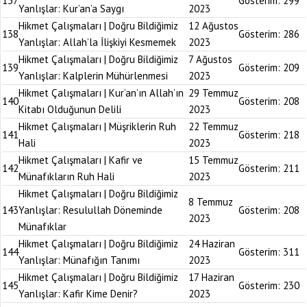
137
Gösterim:
299
Yanlışlar: Kur’an’a Saygı
2023
Hikmet Çalışmaları | Doğru Bildiğimiz
12 Ağustos
138
Gösterim:
286
Yanlışlar: Allah’la İlişkiyi Kesmemek
2023
Hikmet Çalışmaları | Doğru Bildiğimiz
7 Ağustos
139
Gösterim:
209
Yanlışlar: Kalplerin Mühürlenmesi
2023
Hikmet Çalışmaları | Kur’an’ın Allah’ın
29 Temmuz
140
Gösterim:
208
Kitabı Olduğunun Delili
2023
Hikmet Çalışmaları | Müşriklerin Ruh
22 Temmuz
141
Gösterim:
218
Hali
2023
Hikmet Çalışmaları | Kafir ve
15 Temmuz
142
Gösterim:
211
Münafıkların Ruh Hali
2023
Hikmet Çalışmaları | Doğru Bildiğimiz
8 Temmuz
143
Yanlışlar: Resulullah Döneminde
Gösterim:
208
2023
Münafıklar
Hikmet Çalışmaları | Doğru Bildiğimiz
24 Haziran
144
Gösterim:
311
Yanlışlar: Münafığın Tanımı
2023
Hikmet Çalışmaları | Doğru Bildiğimiz
17 Haziran
145
Gösterim:
230
Yanlışlar: Kafir Kime Denir?
2023