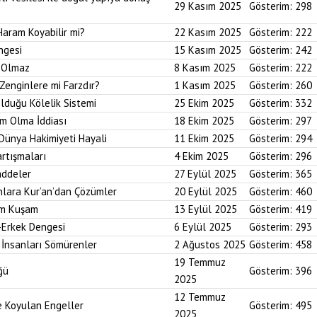
29 Kasım 2025
Gösterim:
298
Haram Koyabilir mi?
22 Kasım 2025
Gösterim:
222
ngesi
15 Kasım 2025
Gösterim:
242
i Olmaz
8 Kasım 2025
Gösterim:
222
Zenginlere mi Farzdır?
1 Kasım 2025
Gösterim:
260
Olduğu Kölelik Sistemi
25 Ekim 2025
Gösterim:
332
um Olma İddiası
18 Ekim 2025
Gösterim:
297
 Dünya Hakimiyeti Hayali
11 Ekim 2025
Gösterim:
294
artışmaları
4 Ekim 2025
Gösterim:
296
addeler
27 Eylül 2025
Gösterim:
365
nlara Kur’an’dan Çözümler
20 Eylül 2025
Gösterim:
460
im Kuşam
13 Eylül 2025
Gösterim:
419
-Erkek Dengesi
6 Eylül 2025
Gösterim:
293
 İnsanları Sömürenler
2 Ağustos 2025
Gösterim:
458
19 Temmuz
ğü
Gösterim:
396
2025
12 Temmuz
ne Koyulan Engeller
Gösterim:
495
2025