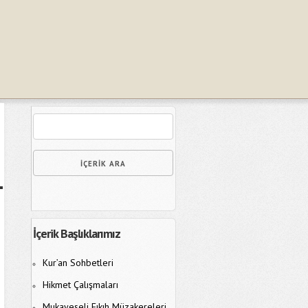
İçerik Başlıklarımız
Kur’an Sohbetleri
Hikmet Çalışmaları
Mukayeseli Fıkıh Müzakereleri