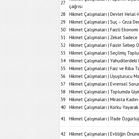
27
çağrısı
28
Hikmet Çalışmaları | Devlet Helal-
29
Hikmet Çalışmaları | Suç – Ceza De
30
Hikmet Çalışmaları | Faizli Ekonom
31
Hikmet Çalışmaları | Zekat Sadece 
32
Hikmet Çalışmaları | Faizin Sebep 
33
Hikmet Çalışmaları | Seçilmiş Topl
34
Hikmet Çalışmaları | Yahudilerdeki
35
Hikmet Çalışmaları | Faiz ve Riba T
36
Hikmet Çalışmaları | Uyuşturucu M
37
Hikmet Çalışmaları | Evrensel Soru
38
Hikmet Çalışmaları | Toplumda Giy
39
Hikmet Çalışmaları | Mirasta Kadın
40
Hikmet Çalışmaları | Korku Yayarak
41
Hikmet Çalışmaları | İfade Özgürlü
42
Hikmet Çalışmaları | Evliliğin Önü