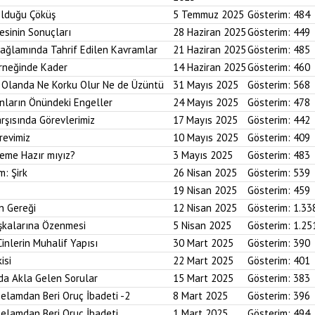
Olduğu Çöküş
5 Temmuz 2025
Gösterim:
484
esinin Sonuçları
28 Haziran 2025
Gösterim:
449
Bağlamında Tahrif Edilen Kavramlar
21 Haziran 2025
Gösterim:
485
Örneğinde Kader
14 Haziran 2025
Gösterim:
460
im Olanda Ne Korku Olur Ne de Üzüntü
31 Mayıs 2025
Gösterim:
568
anların Önündeki Engeller
24 Mayıs 2025
Gösterim:
478
arşısında Görevlerimiz
17 Mayıs 2025
Gösterim:
442
revimiz
10 Mayıs 2025
Gösterim:
409
reme Hazır mıyız?
3 Mayıs 2025
Gösterim:
483
m: Şirk
26 Nisan 2025
Gösterim:
539
19 Nisan 2025
Gösterim:
459
n Gereği
12 Nisan 2025
Gösterim:
1.33
aşkalarına Özenmesi
5 Nisan 2025
Gösterim:
1.25
Cinlerin Muhalif Yapısı
30 Mart 2025
Gösterim:
390
isi
22 Mart 2025
Gösterim:
401
da Akla Gelen Sorular
15 Mart 2025
Gösterim:
383
elamdan Beri Oruç İbadeti -2
8 Mart 2025
Gösterim:
396
elamdan Beri Oruç İbadeti
1 Mart 2025
Gösterim:
494