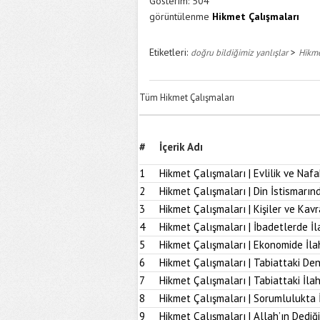
Gösterim:
504
görüntülenme
Hikmet Çalışmaları
Etiketleri:
>
doğru bildiğimiz yanlışlar
Hikme
Tüm Hikmet Çalışmaları
#
İçerik Adı
1
Hikmet Çalışmaları | Evlilik ve Naf
2
Hikmet Çalışmaları | Din İstismarı
3
Hikmet Çalışmaları | Kişiler ve Kav
4
Hikmet Çalışmaları | İbadetlerde İ
5
Hikmet Çalışmaları | Ekonomide İl
6
Hikmet Çalışmaları | Tabiattaki D
7
Hikmet Çalışmaları | Tabiattaki İla
8
Hikmet Çalışmaları | Sorumlulukta 
9
Hikmet Çalışmaları | Allah’ın Dediğ