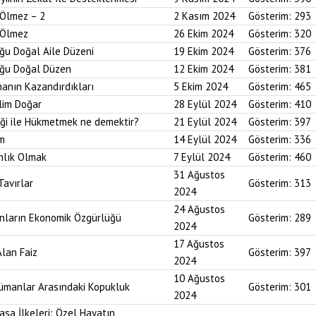
 Ölmez – 2
2 Kasım 2024
Gösterim:
293
r Ölmez
26 Ekim 2024
Gösterim:
320
uğu Doğal Aile Düzeni
19 Ekim 2024
Gösterim:
376
duğu Doğal Düzen
12 Ekim 2024
Gösterim:
381
anın Kazandırdıkları
5 Ekim 2024
Gösterim:
465
lim Doğar
28 Eylül 2024
Gösterim:
410
diği ile Hükmetmek ne demektir?
21 Eylül 2024
Gösterim:
397
um
14 Eylül 2024
Gösterim:
336
nlık Olmak
7 Eylül 2024
Gösterim:
460
31 Ağustos
Tavırlar
Gösterim:
313
2024
24 Ağustos
ınların Ekonomik Özgürlüğü
Gösterim:
289
2024
17 Ağustos
Alan Faiz
Gösterim:
397
2024
10 Ağustos
lümanlar Arasındaki Kopukluk
Gösterim:
301
2024
asa İlkeleri: Özel Hayatın