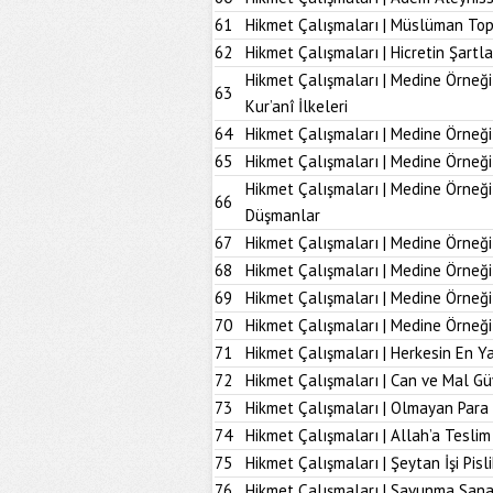
61
Hikmet Çalışmaları | Müslüman To
62
Hikmet Çalışmaları | Hicretin Şartla
Hikmet Çalışmaları | Medine Örneği
63
Kur’anî İlkeleri
64
Hikmet Çalışmaları | Medine Örneği
65
Hikmet Çalışmaları | Medine Örneği
Hikmet Çalışmaları | Medine Örneğ
66
Düşmanlar
67
Hikmet Çalışmaları | Medine Örneği 
68
Hikmet Çalışmaları | Medine Örneği
69
Hikmet Çalışmaları | Medine Örneği
70
Hikmet Çalışmaları | Medine Örneği
71
Hikmet Çalışmaları | Herkesin En Ya
72
Hikmet Çalışmaları | Can ve Mal Güv
73
Hikmet Çalışmaları | Olmayan Para
74
Hikmet Çalışmaları | Allah’a Tesl
75
Hikmet Çalışmaları | Şeytan İşi Pisli
76
Hikmet Çalışmaları | Savunma Sana