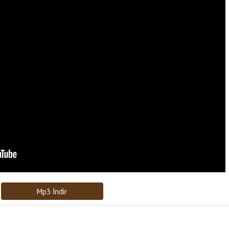
Bağlantıyı Gönderin
[recaptcha]
Mp3 İndir