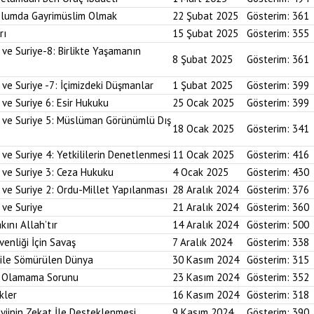
plumda Gayrimüslim Olmak
22 Şubat 2025
Gösterim:
361
rı
15 Şubat 2025
Gösterim:
355
 ve Suriye-8: Birlikte Yaşamanın
8 Şubat 2025
Gösterim:
361
 ve Suriye -7: İçimizdeki Düşmanlar
1 Şubat 2025
Gösterim:
399
 ve Suriye 6: Esir Hukuku
25 Ocak 2025
Gösterim:
399
i ve Suriye 5: Müslüman Görünümlü Dış
18 Ocak 2025
Gösterim:
341
ve Suriye 4: Yetkililerin Denetlenmesi
11 Ocak 2025
Gösterim:
416
 ve Suriye 3: Ceza Hukuku
4 Ocak 2025
Gösterim:
430
 ve Suriye 2: Ordu-Millet Yapılanması
28 Aralık 2024
Gösterim:
376
 ve Suriye
21 Aralık 2024
Gösterim:
360
kını Allah’tır
14 Aralık 2024
Gösterim:
500
enliği İçin Savaş
7 Aralık 2024
Gösterim:
338
 ile Sömürülen Dünya
30 Kasım 2024
Gösterim:
315
im Olamama Sorunu
23 Kasım 2024
Gösterim:
352
kler
16 Kasım 2024
Gösterim:
318
yiinin Zekat İle Desteklenmesi
9 Kasım 2024
Gösterim:
390