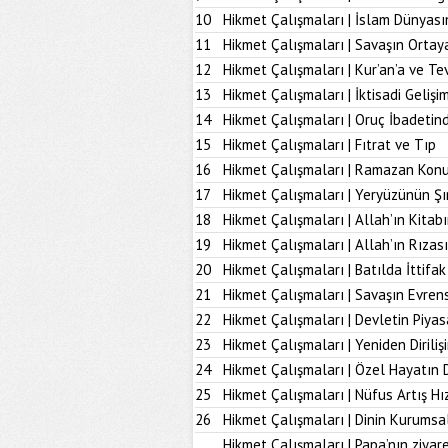
10
Hikmet Çalışmaları | İslam Dünyası
11
Hikmet Çalışmaları | Savaşın Ortay
12
Hikmet Çalışmaları | Kur’an’a ve Tev
13
Hikmet Çalışmaları | İktisadi Geliş
14
Hikmet Çalışmaları | Oruç İbadetind
15
Hikmet Çalışmaları | Fıtrat ve Tıp
16
Hikmet Çalışmaları | Ramazan Kon
17
Hikmet Çalışmaları | Yeryüzünün Şı
18
Hikmet Çalışmaları | Allah’ın Kita
19
Hikmet Çalışmaları | Allah’ın Rız
20
Hikmet Çalışmaları | Batılda İttifak
21
Hikmet Çalışmaları | Savaşın Evrens
22
Hikmet Çalışmaları | Devletin Piya
23
Hikmet Çalışmaları | Yeniden Diriliş
24
Hikmet Çalışmaları | Özel Hayatın
25
Hikmet Çalışmaları | Nüfus Artış Hı
26
Hikmet Çalışmaları | Dinin Kurumsal
Hikmet Çalışmaları | Papa’nın ziyare