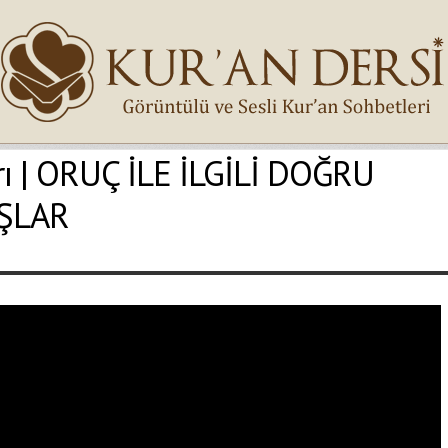
rı | ORUÇ İLE İLGİLİ DOĞRU
İsminiz (*)
IŞLAR
Epostanız (*)
Yaşadığınız Hatanın Ayrıntıları