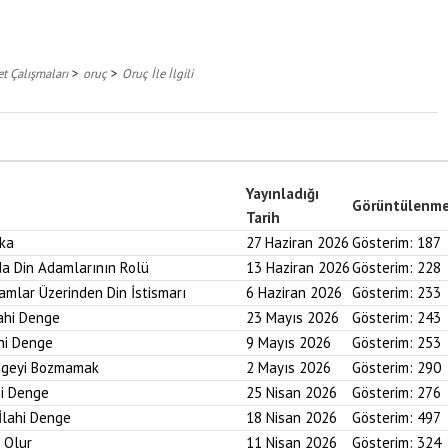
>
>
t Çalışmaları
oruç
Oruç İle İlgili
Yayınladığı
Görüntülenm
Tarih
aka
27 Haziran 2026
Gösterim:
187
nda Din Adamlarının Rolü
13 Haziran 2026
Gösterim:
228
ramlar Üzerinden Din İstismarı
6 Haziran 2026
Gösterim:
233
lahi Denge
23 Mayıs 2026
Gösterim:
243
ahi Denge
9 Mayıs 2026
Gösterim:
253
engeyi Bozmamak
2 Mayıs 2026
Gösterim:
290
hi Denge
25 Nisan 2026
Gösterim:
276
İlahi Denge
18 Nisan 2026
Gösterim:
497
i Olur
11 Nisan 2026
Gösterim:
324