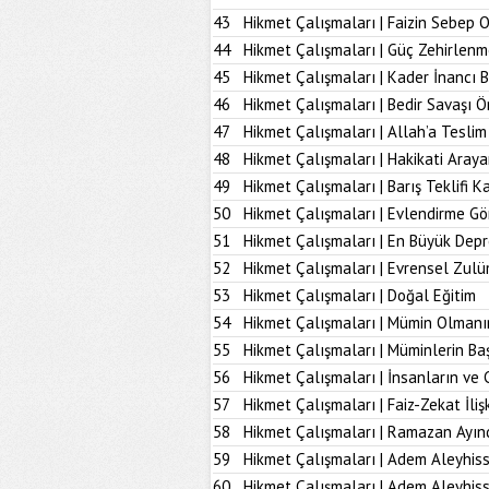
43
Hikmet Çalışmaları | Faizin Sebep 
44
Hikmet Çalışmaları | Güç Zehirlenm
45
Hikmet Çalışmaları | Kader İnancı 
46
Hikmet Çalışmaları | Bedir Savaşı 
47
Hikmet Çalışmaları | Allah’a Tesl
48
Hikmet Çalışmaları | Hakikati Aray
49
Hikmet Çalışmaları | Barış Teklifi K
50
Hikmet Çalışmaları | Evlendirme Gö
51
Hikmet Çalışmaları | En Büyük Dep
52
Hikmet Çalışmaları | Evrensel Zulü
53
Hikmet Çalışmaları | Doğal Eğitim
54
Hikmet Çalışmaları | Mümin Olmanı
55
Hikmet Çalışmaları | Müminlerin B
56
Hikmet Çalışmaları | İnsanların ve 
57
Hikmet Çalışmaları | Faiz-Zekat İlişk
58
Hikmet Çalışmaları | Ramazan Ayın
59
Hikmet Çalışmaları | Adem Aleyhiss
60
Hikmet Çalışmaları | Adem Aleyhiss