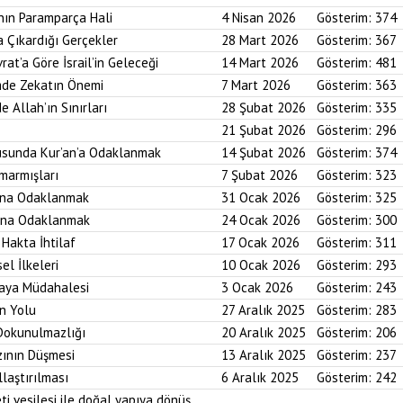
nın Paramparça Hali
4 Nisan 2026
Gösterim:
374
a Çıkardığı Gerçekler
28 Mart 2026
Gösterim:
367
rat’a Göre İsrail’in Geleceği
14 Mart 2026
Gösterim:
481
imde Zekatın Önemi
7 Mart 2026
Gösterim:
363
e Allah’ın Sınırları
28 Şubat 2026
Gösterim:
335
21 Şubat 2026
Gösterim:
296
usunda Kur’an’a Odaklanmak
14 Şubat 2026
Gösterim:
374
marmışları
7 Şubat 2026
Gösterim:
323
bına Odaklanmak
31 Ocak 2026
Gösterim:
325
asına Odaklanmak
24 Ocak 2026
Gösterim:
300
 Hakta İhtilaf
17 Ocak 2026
Gösterim:
311
el İlkeleri
10 Ocak 2026
Gösterim:
293
saya Müdahalesi
3 Ocak 2026
Gösterim:
243
in Yolu
27 Aralık 2025
Gösterim:
283
 Dokunulmazlığı
20 Aralık 2025
Gösterim:
206
zının Düşmesi
13 Aralık 2025
Gösterim:
237
laştırılması
6 Aralık 2025
Gösterim:
242
ti vesilesi ile doğal yapıya dönüş