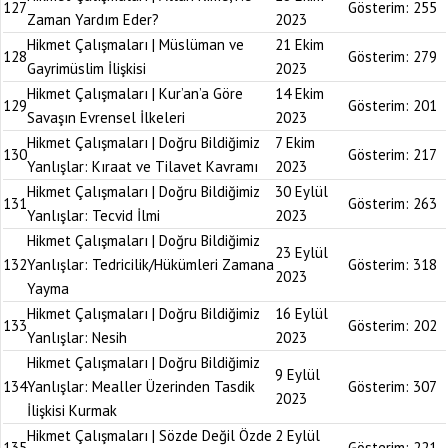
127
Gösterim:
255
Zaman Yardım Eder?
2023
Hikmet Çalışmaları | Müslüman ve
21 Ekim
128
Gösterim:
279
Gayrimüslim İlişkisi
2023
Hikmet Çalışmaları | Kur’an’a Göre
14 Ekim
129
Gösterim:
201
Savaşın Evrensel İlkeleri
2023
Hikmet Çalışmaları | Doğru Bildiğimiz
7 Ekim
130
Gösterim:
217
Yanlışlar: Kıraat ve Tilavet Kavramı
2023
Hikmet Çalışmaları | Doğru Bildiğimiz
30 Eylül
131
Gösterim:
263
Yanlışlar: Tecvid İlmi
2023
Hikmet Çalışmaları | Doğru Bildiğimiz
23 Eylül
132
Yanlışlar: Tedricilik/Hükümleri Zamana
Gösterim:
318
2023
Yayma
Hikmet Çalışmaları | Doğru Bildiğimiz
16 Eylül
133
Gösterim:
202
Yanlışlar: Nesih
2023
Hikmet Çalışmaları | Doğru Bildiğimiz
9 Eylül
134
Yanlışlar: Mealler Üzerinden Tasdik
Gösterim:
307
2023
İlişkisi Kurmak
Hikmet Çalışmaları | Sözde Değil Özde
2 Eylül
135
Gösterim:
221