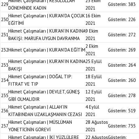
Hikmet Çalışmaları | RESULULLAH
23 Ekim
229
Gösterim:
383
DÖNEMİNDE KADIN
2021
Hikmet Çalışmaları | KUR’AN’DA ÇOCUK
16 Ekim
230
Gösterim:
226
EĞİTİMİ
2021
Hikmet Çalışmaları | KUR’AN’IN KADINA
9 Ekim
231
Gösterim:
272
BAKIŞI: MARUFA UYGUN DAVRANMA
2021
2 Ekim
232
Hikmet Çalışmaları | KUR’AN’DA EĞİTİM
Gösterim:
269
2021
Hikmet Çalışmaları | KUR’AN’IN KADINA
25 Eylül
233
Gösterim:
264
BAKIŞI
2021
Hikmet Çalışmaları | DOĞAL TIP:
18 Eylül
234
Gösterim:
260
FITRAT VE TIP
2021
Hikmet Çalışmaları | DEVLET, GÜNEŞ
12 Eylül
235
Gösterim:
278
GİBİ OLMALIDIR
2021
Hikmet Çalışmaları | ALLAH’IN
4 Eylül
236
Gösterim:
519
KİTABINDAN UZAKLAŞMANIN CEZASI
2021
Hikmet Çalışmaları | MÜSLÜMAN
28 Ağustos
237
Gösterim:
735
YÖNETİCİNİN GÖREVİ
2021
Hikmet Çalışmaları | İKİ YÜZLÜLERE
22 Ağustos
Gösterim: