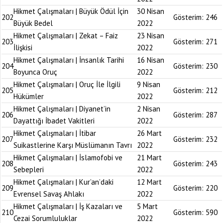
Hikmet Çalışmaları | Büyük Ödül İçin
30 Nisan
202
Gösterim:
246
Büyük Bedel
2022
Hikmet Çalışmaları | Zekat – Faiz
23 Nisan
203
Gösterim:
271
İlişkisi
2022
Hikmet Çalışmaları | İnsanlık Tarihi
16 Nisan
204
Gösterim:
230
Boyunca Oruç
2022
Hikmet Çalışmaları | Oruç İle İlgili
9 Nisan
205
Gösterim:
212
Hükümler
2022
Hikmet Çalışmaları | Diyanet’in
2 Nisan
206
Gösterim:
287
Dayattığı İbadet Vakitleri
2022
Hikmet Çalışmaları | İtibar
26 Mart
207
Gösterim:
232
Suikastlerine Karşı Müslümanın Tavrı
2022
Hikmet Çalışmaları | İslamofobi ve
21 Mart
208
Gösterim:
243
Sebepleri
2022
Hikmet Çalışmaları | Kur’an’daki
12 Mart
209
Gösterim:
220
Evrensel Savaş Ahlakı
2022
Hikmet Çalışmaları | İş Kazaları ve
5 Mart
210
Gösterim:
590
Cezai Sorumluluklar
2022