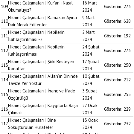
Hikmet Çalışmaları | Kur’an’ı Nasıl
16 Mart
109
Gösterim:
273
Okumalıyız?
2024
Hikmet Çalışmaları | Ramazan Ayına
9 Mart
110
Gösterim:
628
Dair Merak Edilenler
2024
Hikmet Çalışmaları | Nebilerin
2 Mart
111
Gösterim:
192
İlahlaştırılması -2
2024
Hikmet Çalışmaları | Nebilerin
24 Şubat
112
Gösterim:
273
İlahlaştırılması
2024
Hikmet Çalışmaları | Şirki Besleyen
17 Şubat
113
Gösterim:
250
Kanallar
2024
Hikmet Çalışmaları | Allah’ın Dininde
10 Şubat
114
Gösterim:
212
Tavize Yer Yoktur
2024
Hikmet Çalışmaları | İnanç ve İfade
3 Şubat
115
Gösterim:
255
Özgürlüğü
2024
Hikmet Çalışmaları | Kaygılarla Başa
27 Ocak
116
Gösterim:
229
Çıkmak
2024
Hikmet Çalışmaları | Dine
13 Ocak
117
Gösterim:
232
Sokuşturulan Hurafeler
2024