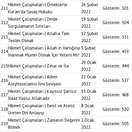
Hikmet Çalışmaları | Örneklerle
26 Şubat
211
Gösterim:
301
Kur’an’da Savaş Hukuku
2022
Hikmet Çalışmaları | Dinde
19 Şubat
212
Gösterim:
304
Sorgulamanın Sınırları
2022
Hikmet Çalışmaları | Allah’a Tam
12 Şubat
213
Gösterim:
331
Teslim Olmak
2022
Hikmet Çalışmaları | Allah’ın Varlığına
5 Şubat
214
Gösterim:
439
İnanmak Mümin Olmak İçin Yeterli Mi?
2022
29 Ocak
215
Hikmet Çalışmaları | Zıhar ve İla
Gösterim:
444
2022
Hikmet Çalışmaları | Adem
22 Ocak
216
Gösterim:
527
Aleyhisselamın İlmi Seviyesi
2022
Hikmet Çalışmaları | Kayıtsız Şartsız
15 Ocak
217
Gösterim:
468
İtaat Yalnız Allah’adır
2022
Hikmet Çalışmaları | Deist ve Ateist
8 Ocak
218
Gösterim:
520
Üreten Din Anlayışı
2022
Hikmet Çalışmaları | Zamanın Değerini
1 Ocak
219
Gösterim:
505
Bilmek
2022