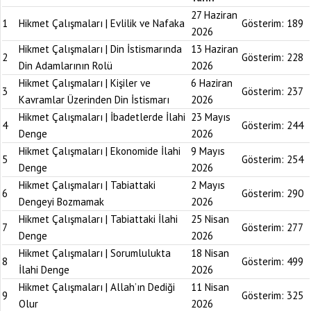
27 Haziran
1
Hikmet Çalışmaları | Evlilik ve Nafaka
Gösterim:
189
2026
Hikmet Çalışmaları | Din İstismarında
13 Haziran
2
Gösterim:
228
Din Adamlarının Rolü
2026
Hikmet Çalışmaları | Kişiler ve
6 Haziran
3
Gösterim:
237
Kavramlar Üzerinden Din İstismarı
2026
Hikmet Çalışmaları | İbadetlerde İlahi
23 Mayıs
4
Gösterim:
244
Denge
2026
Hikmet Çalışmaları | Ekonomide İlahi
9 Mayıs
5
Gösterim:
254
Denge
2026
Hikmet Çalışmaları | Tabiattaki
2 Mayıs
6
Gösterim:
290
Dengeyi Bozmamak
2026
Hikmet Çalışmaları | Tabiattaki İlahi
25 Nisan
7
Gösterim:
277
Denge
2026
Hikmet Çalışmaları | Sorumlulukta
18 Nisan
8
Gösterim:
499
İlahi Denge
2026
Hikmet Çalışmaları | Allah’ın Dediği
11 Nisan
9
Gösterim:
325
Olur
2026