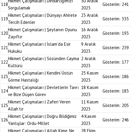
Hikmet Çalışmaları | Dindarlığımızı
30 Aralık
118
Gösterim:
241
Sorgulamak
2023
Hikmet Çalışmaları | Dünyayı Ahirete
23 Aralık
119
Gösterim:
335
Tercih Edenler
2023
Hikmet Çalışmaları | Şeytanın Oyunu
16 Aralık
120
Gösterim:
193
Zayıftır
2023
Hikmet Çalışmaları | İslam’da Esir
9 Aralık
121
Gösterim:
239
Hukuku
2023
Hikmet Çalışmaları | Sözünden Cayma
2 Aralık
122
Gösterim:
177
Kültürü
2023
Hikmet Çalışmaları | Kendini Üstün
25 Kasım
123
Gösterim:
186
Görme Hastalığı
2023
Hikmet Çalışmaları | Devletlerin Tavrı
18 Kasım
124
Gösterim:
183
ve Bize Düşen Görev
2023
Hikmet Çalışmaları | Zaferi Veren
11 Kasım
125
Gösterim:
205
Allah’tır
2023
Hikmet Çalışmaları | Doğru Bildiğimiz
4 Kasım
126
Gösterim:
246
Yanlışlar: Ordu-Millet
2023
Hikmet Çalışmaları | Allah Kime, Ne
28 Ekim