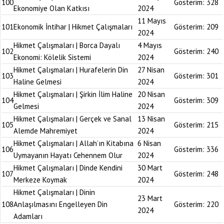
100
Gösterim:
328
Ekonomiye Olan Katkısı
2024
11 Mayıs
101
Ekonomik İntihar | Hikmet Çalışmaları
Gösterim:
209
2024
Hikmet Çalışmaları | Borca Dayalı
4 Mayıs
102
Gösterim:
240
Ekonomi: Kölelik Sistemi
2024
Hikmet Çalışmaları | Hurafelerin Din
27 Nisan
103
Gösterim:
301
Haline Gelmesi
2024
Hikmet Çalışmaları | Şirkin İlim Haline
20 Nisan
104
Gösterim:
309
Gelmesi
2024
Hikmet Çalışmaları | Gerçek ve Sanal
13 Nisan
105
Gösterim:
215
Alemde Mahremiyet
2024
Hikmet Çalışmaları | Allah’ın Kitabına
6 Nisan
106
Gösterim:
336
Uymayanın Hayatı Cehennem Olur
2024
Hikmet Çalışmaları | Dinde Kendini
30 Mart
107
Gösterim:
248
Merkeze Koymak
2024
Hikmet Çalışmaları | Dinin
23 Mart
108
Anlaşılmasını Engelleyen Din
Gösterim:
220
2024
Adamları