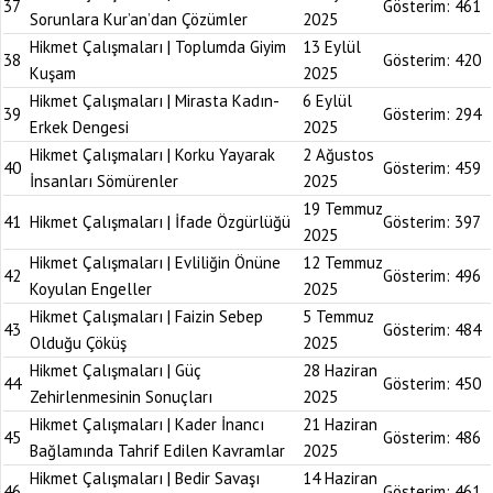
37
Gösterim:
461
Sorunlara Kur’an’dan Çözümler
2025
Hikmet Çalışmaları | Toplumda Giyim
13 Eylül
38
Gösterim:
420
Kuşam
2025
Hikmet Çalışmaları | Mirasta Kadın-
6 Eylül
39
Gösterim:
294
Erkek Dengesi
2025
Hikmet Çalışmaları | Korku Yayarak
2 Ağustos
40
Gösterim:
459
İnsanları Sömürenler
2025
19 Temmuz
41
Hikmet Çalışmaları | İfade Özgürlüğü
Gösterim:
397
2025
Hikmet Çalışmaları | Evliliğin Önüne
12 Temmuz
42
Gösterim:
496
Koyulan Engeller
2025
Hikmet Çalışmaları | Faizin Sebep
5 Temmuz
43
Gösterim:
484
Olduğu Çöküş
2025
Hikmet Çalışmaları | Güç
28 Haziran
44
Gösterim:
450
Zehirlenmesinin Sonuçları
2025
Hikmet Çalışmaları | Kader İnancı
21 Haziran
45
Gösterim:
486
Bağlamında Tahrif Edilen Kavramlar
2025
Hikmet Çalışmaları | Bedir Savaşı
14 Haziran
46
Gösterim:
461