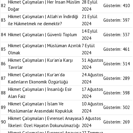
Hikmet Çalışmaları | Her İnsan Müslim
28 Eylül
82
Gösterim:
410
Doğar
2024
Hikmet Çalışmaları | Allah’ın İndirdiği
21 Eylül
83
Gösterim:
397
ile Hükmetmek ne demektir?
2024
14 Eylül
84
Hikmet Çalışmaları | Güvenli Toplum
Gösterim:
337
2024
Hikmet Çalışmaları | Müslüman Azınlık
7 Eylül
85
Gösterim:
461
Olmak
2024
Hikmet Çalışmaları | Kur’an’a Karşı
31 Ağustos
86
Gösterim:
314
Tavırlar
2024
Hikmet Çalışmaları | Kur’an’da
24 Ağustos
87
Gösterim:
289
Kadınların Ekonomik Özgürlüğü
2024
Hikmet Çalışmaları | İnsanlığı Esir
17 Ağustos
88
Gösterim:
398
Alan Faiz
2024
Hikmet Çalışmaları | İslam Ve
10 Ağustos
89
Gösterim:
302
Müslümanlar Arasındaki Kopukluk
2024
Hikmet Çalışmaları | Evrensel Anayasa
3 Ağustos
90
Gösterim:
269
İlkeleri: Özel Hayatın Dokunulmazlığı
2024
Hikmet Çalışmaları | Evrensel Anayasa
27 Temmuz