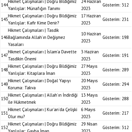
Hikmet Çalışmaları | Doğru Bildiğimiz
24 Haziran
144
Gösterim:
312
Yanlışlar: Münafığın Tanımı
2023
Hikmet Çalışmaları | Doğru Bildiğimiz
17 Haziran
145
Gösterim:
231
Yanlışlar: Kafir Kime Denir?
2023
Hikmet Çalışmaları | Tasdik
10 Haziran
146
Bağlamında Allah’ın Değişmez
Gösterim:
198
2023
Yasaları
Hikmet Çalışmaları | İslam’a Davette
3 Haziran
147
Gösterim:
191
Tasdikin Önemi
2023
Hikmet Çalışmaları | Doğru Bildiğimiz
27 Mayıs
148
Gösterim:
289
Yanlışlar: Kitaplara İman
2023
Hikmet Çalışmaları | Doğal Yapıyı
20 Mayıs
149
Gösterim:
294
Koruma: Takva
2023
Hikmet Çalışmaları | Allah’ın İndirdiği
13 Mayıs
150
Gösterim:
288
ile Hükmetmek
2023
Hikmet Çalışmaları | Kur’an’da Çelişki
6 Mayıs
151
Gösterim:
217
Olur mu?
2023
Hikmet Çalışmaları | Doğru Bildiğimiz
29 Nisan
152
Gösterim:
312
Yanlışlar: Gayba İman
2023