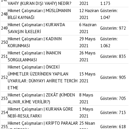
VAHİY (KUR’AN DIŞI VAHİY) NEDİR?
2021
1.173
Hikmet Çalışmaları | MÜSLÜMANIN
12 Haziran
Gösterim:
248
BİLGİ KAYNAĞI
2021
1.047
Hikmet Çalışmaları | KUR’AN’DA
6 Haziran
249
Gösterim:
972
SAVAŞIN İLKELERİ
2021
Hikmet Çalışmaları | KADININ
29 Mayıs
Gösterim:
250
KORUNMASI
2021
1.062
Hikmet Çalışmaları | İNANCIN
26 Mayıs
251
Gösterim:
835
SORGULANMASI
2021
Hikmet Çalışmaları | ÖNCEKİ
ÜMMETLER ÜZERİNDEN YAPILAN
15 Mayıs
252
Gösterim:
905
UYARILAR: DÜNYAYI AHİRETE TERCİH
2021
ETME
Hikmet Çalışmaları | ZEKÂT (KİMDEN
8 Mayıs
253
Gösterim:
705
ALINIR, KİME VERİLİR?)
2021
Hikmet Çalışmaları | KUR’AN’A GÖRE
1 Mayıs
254
Gösterim:
713
NEBİ-RESUL FARKI
2021
Hikmet Çalışmaları | KRİPTO PARALAR
25 Nisan
255
Gösterim:
618