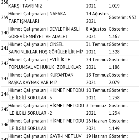
238
KARŞI TAVRIMIZ
2021
1.019
Hikmet Çalışmaları | NAFAKA
14 Ağustos
239
Gösterim:
953
TARTIŞMALARI
2021
Hikmet Çalışmaları | DEVLETİN ASLİ
8 Ağustos
Gösterim:
240
GÖREVİ: EMNİYET VE ADALET
2021
1.362
Hikmet Çalışmaları | CİNSEL
31 Temmuz
Gösterim:
241
SAPKINLIKLAR HOŞ GÖRÜLEBİLİR Mİ?
2021
1.328
Hikmet Çalışmaları | EVLİLİKTE
24 Temmuz
Gösterim:
242
TOPLUMSAL VE HUKUKİ ZORLUKLAR
2021
1.186
Hikmet Çalışmaları | KUR’AN’DAN
18 Temmuz
Gösterim:
243
BAŞKA KAYNAK VAR MI?
2021
2.079
Hikmet Çalışmaları | HİKMET METODU
10 Temmuz
Gösterim:
244
İLE İLGİLİ SORULAR -3
2021
1.238
Hikmet Çalışmaları | HİKMET METODU
3 Temmuz
Gösterim:
245
İLE İLGİLİ SORULAR -2
2021
1.234
Hikmet Çalışmaları | HİKMET METODU
26 Haziran
Gösterim:
246
İLE İLGİLİ SORULAR
2021
1.149
Hikmet Çalışmaları | GAYR-İ METLÜV
19 Haziran
Gösterim:
247