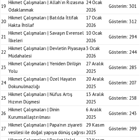
Hikmet Çalışmaları | Allah’ın Rızasına
24 Ocak
19
Gösterim:
301
Odaklanmak
2026
Hikmet Çalışmaları | Batılda İttifak
17 Ocak
20
Gösterim:
312
Hakta İhtilaf
2026
Hikmet Çalışmaları | Savaşın Evrensel
10 Ocak
21
Gösterim:
294
İlkeleri
2026
Hikmet Çalışmaları | Devletin Piyasaya
3 Ocak
22
Gösterim:
244
Müdahalesi
2026
Hikmet Çalışmaları | Yeniden Dirilişin
27 Aralık
23
Gösterim:
285
Yolu
2025
Hikmet Çalışmaları | Özel Hayatın
20 Aralık
24
Gösterim:
207
Dokunulmazlığı
2025
Hikmet Çalışmaları | Nüfus Artış
13 Aralık
25
Gösterim:
238
Hızının Düşmesi
2025
Hikmet Çalışmaları | Dinin
6 Aralık
26
Gösterim:
243
Kurumsallaştırılması
2025
Hikmet Çalışmaları | Papa’nın ziyareti
29 Kasım
27
Gösterim:
299
vesilesi ile doğal yapıya dönüş çağrısı
2025