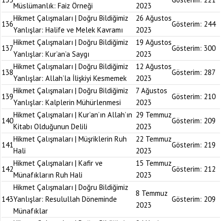
Müslümanlık: Faiz Örneği
2023
Hikmet Çalışmaları | Doğru Bildiğimiz
26 Ağustos
136
Gösterim:
244
Yanlışlar: Halife ve Melek Kavramı
2023
Hikmet Çalışmaları | Doğru Bildiğimiz
19 Ağustos
137
Gösterim:
300
Yanlışlar: Kur’an’a Saygı
2023
Hikmet Çalışmaları | Doğru Bildiğimiz
12 Ağustos
138
Gösterim:
287
Yanlışlar: Allah’la İlişkiyi Kesmemek
2023
Hikmet Çalışmaları | Doğru Bildiğimiz
7 Ağustos
139
Gösterim:
210
Yanlışlar: Kalplerin Mühürlenmesi
2023
Hikmet Çalışmaları | Kur’an’ın Allah’ın
29 Temmuz
140
Gösterim:
209
Kitabı Olduğunun Delili
2023
Hikmet Çalışmaları | Müşriklerin Ruh
22 Temmuz
141
Gösterim:
219
Hali
2023
Hikmet Çalışmaları | Kafir ve
15 Temmuz
142
Gösterim:
212
Münafıkların Ruh Hali
2023
Hikmet Çalışmaları | Doğru Bildiğimiz
8 Temmuz
143
Yanlışlar: Resulullah Döneminde
Gösterim:
209
2023
Münafıklar