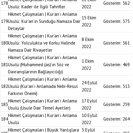
178
Gösterim:
362
Usulü: Kader ile İlgili Tahrifler
2022
Hikmet Çalışmaları | Kur’an’ı Anlama
15 Ekim
179
Usulü: Kur’an’ın Sunduğu Namaza Dair
Gösterim:
375
2022
Detaylar
Hikmet Çalışmaları | Kur’an’ı Anlama
8 Ekim
180
Usulü: Yolculukta ve Korku Halinde
Gösterim:
361
2022
Namaza Dair Rivayetler
Hikmet Çalışmaları | Kur’an’ı Anlama
1 Ekim
181
Usulü (Muhammed (as)’ın Söz ve
Gösterim:
469
2022
Davranışlarının Bağlayıcılığı)
Hikmet Çalışmaları | Kur’an’ı Anlama
24 Eylül
182
Usulü (Kur’an’ı Anlamada Nebi-Resul
Gösterim:
313
2022
Farkının Önemi)
Hikmet Çalışmaları | Kur’an’ı Anlama
17 Eylül
183
Gösterim:
259
Usulü (Usule Dair Temel Ayetler)
2022
Hikmet Çalışmaları | Kur’an’ı Anlama
10 Eylül
184
Gösterim:
264
Usulü
2022
Hikmet Çalışmaları | Büyük Yanlışlara
3 Eylül