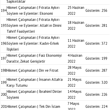
Sapkınlıklar
Hikmet Çalışmaları | Fıtrata Aykırı
25 Haziran
194
Gösterim:
256
Söylem ve Eylemler: Ekonomi
2022
Hikmet Çalışmaları | Fıtrata Aykırı
18 Haziran
195
Söylem ve Eylemler: Allah’ın Dinini
Gösterim:
281
2022
Tahrif Faaliyetleri
Hikmet Çalışmaları | Fıtrata Aykırı
11 Haziran
196
Söylem ve Eylemler: Kadın-Erkek
Gösterim:
372
2022
İlişkileri
Hikmet Çalışmaları | Faiz Ekonomiyi
4 Haziran
197
Gösterim:
199
Daraltır, Zekat Genişletir
2022
28 Mayıs
198
Hikmet Çalışmaları | Din ve Fıtrat
Gösterim:
287
2022
Hikmet Çalışmaları | İnsanın Allah’a
21 Mayıs
199
Gösterim:
320
Karşı Tutumu
2022
Hikmet Çalışmaları | İbrahimî Dinler
14 Mayıs
200
Gösterim:
226
Söylemi
2022
7 Mayıs
201
Hikmet Çalışmaları | Tek Din İslam
Gösterim:
224
2022