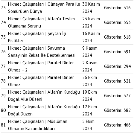
Hikmet Çalışmaları | Olmayan Para ile
30 Kasım
73
Gösterim:
316
Sömürülen Dünya
2024
Hikmet Çalışmaları | Allah’a Teslim
23 Kasım
74
Gösterim:
353
Olamama Sorunu
2024
Hikmet Çalışmaları | Şeytan İşi
16 Kasım
75
Gösterim:
318
Pislikler
2024
Hikmet Çalışmaları | Savunma
9 Kasım
76
Gösterim:
391
Sanayiinin Zekat İle Desteklenmesi
2024
Hikmet Çalışmaları | Paralel Dinler
2 Kasım
77
Gösterim:
294
Ölmez – 2
2024
Hikmet Çalışmaları | Paralel Dinler
26 Ekim
78
Gösterim:
321
Ölmez
2024
Hikmet Çalışmaları | Allah’ın Kurduğu
19 Ekim
79
Gösterim:
377
Doğal Aile Düzeni
2024
Hikmet Çalışmaları | Allah’ın Kurduğu
12 Ekim
80
Gösterim:
382
Doğal Düzen
2024
Hikmet Çalışmaları | Müslüman
5 Ekim
81
Gösterim:
466
Olmanın Kazandırdıkları
2024