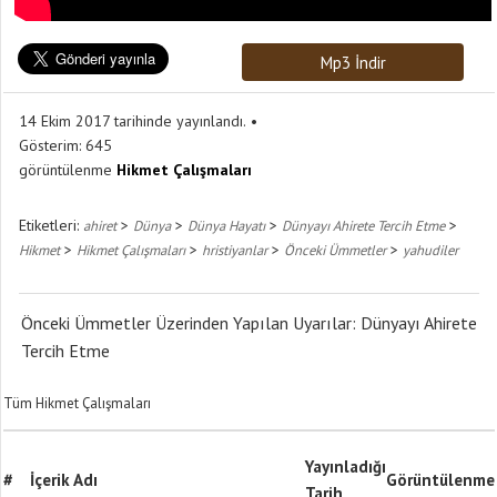
Mp3 İndir
14 Ekim 2017 tarihinde yayınlandı.
Gösterim:
645
görüntülenme
Hikmet Çalışmaları
Etiketleri:
>
>
>
>
ahiret
Dünya
Dünya Hayatı
Dünyayı Ahirete Tercih Etme
>
>
>
>
Hikmet
Hikmet Çalışmaları
hristiyanlar
Önceki Ümmetler
yahudiler
Önceki Ümmetler Üzerinden Yapılan Uyarılar: Dünyayı Ahirete
Tercih Etme
Tüm Hikmet Çalışmaları
Yayınladığı
#
İçerik Adı
Görüntülenme
Tarih