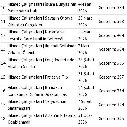
Hikmet Çalışmaları | İslam Dünyasının
4 Nisan
10
Gösterim:
374
Paramparça Hali
2026
Hikmet Çalışmaları | Savaşın Ortaya
28 Mart
11
Gösterim:
368
Çıkardığı Gerçekler
2026
Hikmet Çalışmaları | Kur’an’a ve
14 Mart
12
Gösterim:
484
Tevrat’a Göre İsrail’in Geleceği
2026
Hikmet Çalışmaları | İktisadi Gelişimde
7 Mart
13
Gösterim:
364
Zekatın Önemi
2026
Hikmet Çalışmaları | Oruç İbadetinde
28 Şubat
14
Gösterim:
336
Allah’ın Sınırları
2026
21 Şubat
15
Hikmet Çalışmaları | Fıtrat ve Tıp
Gösterim:
297
2026
Hikmet Çalışmaları | Ramazan
14 Şubat
16
Gösterim:
374
Konusunda Kur’an’a Odaklanmak
2026
Hikmet Çalışmaları | Yeryüzünün
7 Şubat
17
Gösterim:
324
Şımarmışları
2026
Hikmet Çalışmaları | Allah’ın Kitabına
31 Ocak
18
Gösterim:
325
Odaklanmak
2026