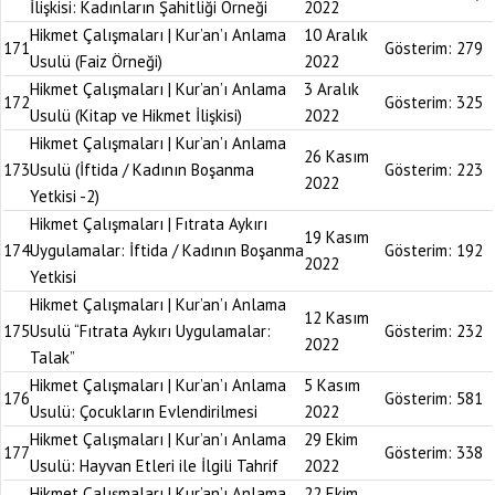
İlişkisi: Kadınların Şahitliği Örneği
2022
Hikmet Çalışmaları | Kur’an’ı Anlama
10 Aralık
171
Gösterim:
279
Usulü (Faiz Örneği)
2022
Hikmet Çalışmaları | Kur’an’ı Anlama
3 Aralık
172
Gösterim:
325
Usulü (Kitap ve Hikmet İlişkisi)
2022
Hikmet Çalışmaları | Kur’an’ı Anlama
26 Kasım
173
Usulü (İftida / Kadının Boşanma
Gösterim:
223
2022
Yetkisi -2)
Hikmet Çalışmaları | Fıtrata Aykırı
19 Kasım
174
Uygulamalar: İftida / Kadının Boşanma
Gösterim:
192
2022
Yetkisi
Hikmet Çalışmaları | Kur’an’ı Anlama
12 Kasım
175
Usulü “Fıtrata Aykırı Uygulamalar:
Gösterim:
232
2022
Talak”
Hikmet Çalışmaları | Kur’an’ı Anlama
5 Kasım
176
Gösterim:
581
Usulü: Çocukların Evlendirilmesi
2022
Hikmet Çalışmaları | Kur’an’ı Anlama
29 Ekim
177
Gösterim:
338
Usulü: Hayvan Etleri ile İlgili Tahrif
2022
Hikmet Çalışmaları | Kur’an’ı Anlama
22 Ekim