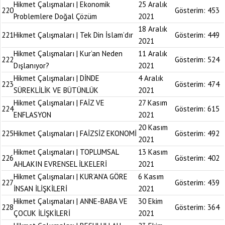
Hikmet Çalışmaları | Ekonomik
25 Aralık
220
Gösterim:
453
Problemlere Doğal Çözüm
2021
18 Aralık
221
Hikmet Çalışmaları | Tek Din İslam’dır
Gösterim:
449
2021
Hikmet Çalışmaları | Kur’an Neden
11 Aralık
222
Gösterim:
524
Dışlanıyor?
2021
Hikmet Çalışmaları | DİNDE
4 Aralık
223
Gösterim:
474
SÜREKLİLİK VE BÜTÜNLÜK
2021
Hikmet Çalışmaları | FAİZ VE
27 Kasım
224
Gösterim:
615
ENFLASYON
2021
20 Kasım
225
Hikmet Çalışmaları | FAİZSİZ EKONOMİ
Gösterim:
492
2021
Hikmet Çalışmaları | TOPLUMSAL
13 Kasım
226
Gösterim:
402
AHLAKIN EVRENSEL İLKELERİ
2021
Hikmet Çalışmaları | KUR’AN’A GÖRE
6 Kasım
227
Gösterim:
439
İNSAN İLİŞKİLERİ
2021
Hikmet Çalışmaları | ANNE-BABA VE
30 Ekim
228
Gösterim:
364
ÇOCUK İLİŞKİLERİ
2021