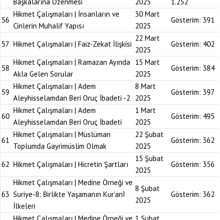
Başkalarına Özenmesi
2025
1.252
Hikmet Çalışmaları | İnsanların ve
30 Mart
56
Gösterim:
391
Cinlerin Muhalif Yapısı
2025
22 Mart
57
Hikmet Çalışmaları | Faiz-Zekat İlişkisi
Gösterim:
402
2025
Hikmet Çalışmaları | Ramazan Ayında
15 Mart
58
Gösterim:
384
Akla Gelen Sorular
2025
Hikmet Çalışmaları | Adem
8 Mart
59
Gösterim:
397
Aleyhisselamdan Beri Oruç İbadeti -2
2025
Hikmet Çalışmaları | Adem
1 Mart
60
Gösterim:
495
Aleyhisselamdan Beri Oruç İbadeti
2025
Hikmet Çalışmaları | Müslüman
22 Şubat
61
Gösterim:
362
Toplumda Gayrimüslim Olmak
2025
15 Şubat
62
Hikmet Çalışmaları | Hicretin Şartları
Gösterim:
356
2025
Hikmet Çalışmaları | Medine Örneği ve
8 Şubat
63
Suriye-8: Birlikte Yaşamanın Kur’anî
Gösterim:
362
2025
İlkeleri
Hikmet Çalışmaları | Medine Örneği ve
1 Şubat