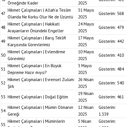
Örneğinde Kader
2025
Hikmet Çalışmaları | Allah’a Teslim
31 Mayıs
47
Gösterim:
568
Olanda Ne Korku Olur Ne de Üzüntü
2025
Hikmet Çalışmaları | Hakikati
24 Mayıs
48
Gösterim:
479
Arayanların Önündeki Engeller
2025
Hikmet Çalışmaları | Barış Teklifi
17 Mayıs
49
Gösterim:
442
Karşısında Görevlerimiz
2025
Hikmet Çalışmaları | Evlendirme
10 Mayıs
50
Gösterim:
410
Görevimiz
2025
Hikmet Çalışmaları | En Büyük
3 Mayıs
51
Gösterim:
484
Depreme Hazır mıyız?
2025
Hikmet Çalışmaları | Evrensel Zulüm:
26 Nisan
52
Gösterim:
540
Şirk
2025
19 Nisan
53
Hikmet Çalışmaları | Doğal Eğitim
Gösterim:
461
2025
Hikmet Çalışmaları | Mümin Olmanın
12 Nisan
Gösterim:
54
Gereği
2025
1.339
Hikmet Çalışmaları | Müminlerin
5 Nisan
Gösterim:
55