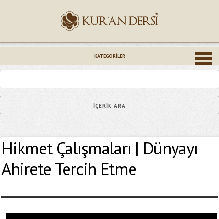
İsminiz (*)
KATEGORILER
Epostanız (*)
Hikmet Çalışmaları | Dünyayı
Yaşadığınız Hatanın Ayrıntıları
Ahirete Tercih Etme
Bağlantıyı Gönderin