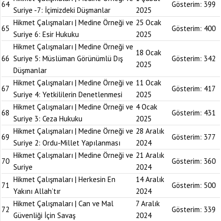
64
Gösterim:
399
Suriye -7: İçimizdeki Düşmanlar
2025
Hikmet Çalışmaları | Medine Örneği ve
25 Ocak
65
Gösterim:
400
Suriye 6: Esir Hukuku
2025
Hikmet Çalışmaları | Medine Örneği ve
18 Ocak
66
Suriye 5: Müslüman Görünümlü Dış
Gösterim:
342
2025
Düşmanlar
Hikmet Çalışmaları | Medine Örneği ve
11 Ocak
67
Gösterim:
417
Suriye 4: Yetkililerin Denetlenmesi
2025
Hikmet Çalışmaları | Medine Örneği ve
4 Ocak
68
Gösterim:
431
Suriye 3: Ceza Hukuku
2025
Hikmet Çalışmaları | Medine Örneği ve
28 Aralık
69
Gösterim:
377
Suriye 2: Ordu-Millet Yapılanması
2024
Hikmet Çalışmaları | Medine Örneği ve
21 Aralık
70
Gösterim:
360
Suriye
2024
Hikmet Çalışmaları | Herkesin En
14 Aralık
71
Gösterim:
500
Yakını Allah’tır
2024
Hikmet Çalışmaları | Can ve Mal
7 Aralık
72
Gösterim:
339
Güvenliği İçin Savaş
2024