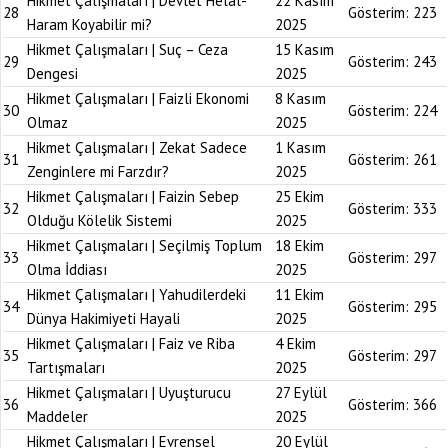
Hikmet Çalışmaları | Devlet Helal-
22 Kasım
28
Gösterim:
223
Haram Koyabilir mi?
2025
Hikmet Çalışmaları | Suç – Ceza
15 Kasım
29
Gösterim:
243
Dengesi
2025
Hikmet Çalışmaları | Faizli Ekonomi
8 Kasım
30
Gösterim:
224
Olmaz
2025
Hikmet Çalışmaları | Zekat Sadece
1 Kasım
31
Gösterim:
261
Zenginlere mi Farzdır?
2025
Hikmet Çalışmaları | Faizin Sebep
25 Ekim
32
Gösterim:
333
Olduğu Kölelik Sistemi
2025
Hikmet Çalışmaları | Seçilmiş Toplum
18 Ekim
33
Gösterim:
297
Olma İddiası
2025
Hikmet Çalışmaları | Yahudilerdeki
11 Ekim
34
Gösterim:
295
Dünya Hakimiyeti Hayali
2025
Hikmet Çalışmaları | Faiz ve Riba
4 Ekim
35
Gösterim:
297
Tartışmaları
2025
Hikmet Çalışmaları | Uyuşturucu
27 Eylül
36
Gösterim:
366
Maddeler
2025
Hikmet Çalışmaları | Evrensel
20 Eylül