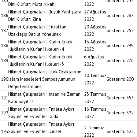
185
Gösterim:
255
Dini Kılıflar: Muta Nikahı
2022
Hikmet Çalışmaları | Büyük Yanlışlara
27 Ağustos
186
Gösterim:
287
Dini Kılıflar: Zina
2022
Hikmet Çalışmaları | Fıtrattan
20 Ağustos
187
Gösterim:
255
Uzaklaşıp Batıla Yönelmek
2022
Hikmet Çalışmaları | Kadın-Erkek
13 Ağustos
188
Gösterim:
249
İlişkilerinin Kur’anî İlkeleri -4
2022
Hikmet Çalışmaları | Kadın-Erkek
6 Ağustos
189
Gösterim:
276
İlişkilerinin Kur’anî İlkeleri -3
2022
Hikmet Çalışmaları | Türk Ocaklarının
30 Temmuz
190
İslam Meseleleri Sempozyumunun
Gösterim:
200
2022
Değerlendirilmesi
Hikmet Çalışmaları | İnsan Ne Zaman
23 Temmuz
191
Gösterim:
353
Kafir Sayılır?
2022
Hikmet Çalışmaları | Fıtrata Aykırı
16 Temmuz
192
Gösterim:
322
Söylem ve Eylemler: Gıda
2022
Hikmet Çalışmaları | Fıtrata Aykırı
2 Temmuz
193
Söylem ve Eylemler: Cinsel
Gösterim:
325
2022