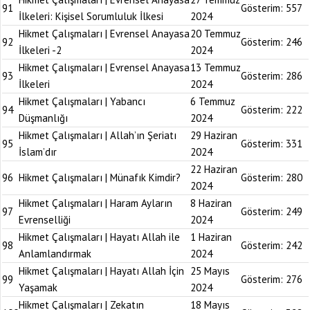
91
Gösterim:
557
İlkeleri: Kişisel Sorumluluk İlkesi
2024
Hikmet Çalışmaları | Evrensel Anayasa
20 Temmuz
92
Gösterim:
246
İlkeleri -2
2024
Hikmet Çalışmaları | Evrensel Anayasa
13 Temmuz
93
Gösterim:
286
İlkeleri
2024
Hikmet Çalışmaları | Yabancı
6 Temmuz
94
Gösterim:
222
Düşmanlığı
2024
Hikmet Çalışmaları | Allah’ın Şeriatı
29 Haziran
95
Gösterim:
331
İslam’dır
2024
22 Haziran
96
Hikmet Çalışmaları | Münafık Kimdir?
Gösterim:
280
2024
Hikmet Çalışmaları | Haram Ayların
8 Haziran
97
Gösterim:
249
Evrenselliği
2024
Hikmet Çalışmaları | Hayatı Allah ile
1 Haziran
98
Gösterim:
242
Anlamlandırmak
2024
Hikmet Çalışmaları | Hayatı Allah İçin
25 Mayıs
99
Gösterim:
276
Yaşamak
2024
Hikmet Çalışmaları | Zekatın
18 Mayıs