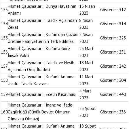
Hikmet Çalışmaları | Dünya Hayatının
15 Nisan
153
Gösterim:
312
Anlamı
2023
Hikmet Çalışmaları | Tasdik Açısından
8 Nisan
154
Gösterim:
314
Zekat
2023
Hikmet Çalışmaları | Kur’an’dan Çözüm
2 Nisan
155
Gösterim:
225
Üretme Faaliyetlerinin Terk Edilmesi
2023
Hikmet Çalışmaları | Kur’an’a Göre
25 Mart
156
Gösterim:
251
İmsak Vakti
2023
Hikmet Çalışmaları | Tasdik ve Nesih
18 Mart
157
Gösterim:
242
Açısından Oruç İbadeti
2023
Hikmet Çalışmaları | Kur’an’ı Anlama
11 Mart
158
Gösterim:
304
Usulü: Tasdik Kavramı
2023
4 Mart
159
Hikmet Çalışmaları | Ecelin Kısalması
Gösterim:
440
2023
Hikmet Çalışmaları | İnanç ve İfade
25 Şubat
160
Özgürlüğü (Büyük Devlet Olmanın
Gösterim:
236
2023
Olmazsa Olmazı)
Hikmet Çalışmaları | Kur’an’ı Anlama
18 Şubat