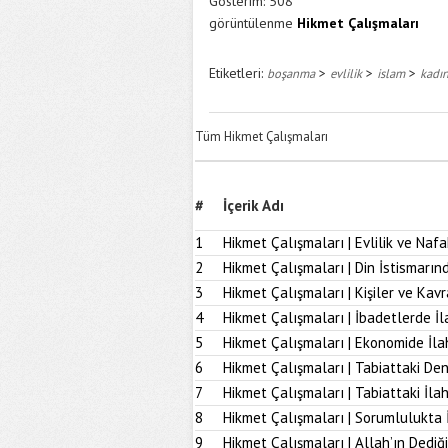
Gösterim:
508
görüntülenme
Hikmet Çalışmaları
Etiketleri:
>
>
>
boşanma
evlilik
islam
kadı
Tüm Hikmet Çalışmaları
#
İçerik Adı
1
Hikmet Çalışmaları | Evlilik ve Naf
2
Hikmet Çalışmaları | Din İstismarı
3
Hikmet Çalışmaları | Kişiler ve Kav
4
Hikmet Çalışmaları | İbadetlerde İ
5
Hikmet Çalışmaları | Ekonomide İl
6
Hikmet Çalışmaları | Tabiattaki D
7
Hikmet Çalışmaları | Tabiattaki İla
8
Hikmet Çalışmaları | Sorumlulukta 
9
Hikmet Çalışmaları | Allah’ın Dediğ