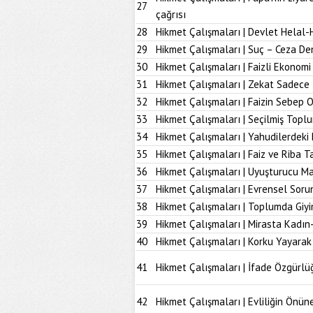
27
çağrısı
28
Hikmet Çalışmaları | Devlet Helal-
29
Hikmet Çalışmaları | Suç – Ceza De
30
Hikmet Çalışmaları | Faizli Ekonom
31
Hikmet Çalışmaları | Zekat Sadece 
32
Hikmet Çalışmaları | Faizin Sebep 
33
Hikmet Çalışmaları | Seçilmiş Topl
34
Hikmet Çalışmaları | Yahudilerdeki
35
Hikmet Çalışmaları | Faiz ve Riba T
36
Hikmet Çalışmaları | Uyuşturucu M
37
Hikmet Çalışmaları | Evrensel Soru
38
Hikmet Çalışmaları | Toplumda Giy
39
Hikmet Çalışmaları | Mirasta Kadın
40
Hikmet Çalışmaları | Korku Yayarak
41
Hikmet Çalışmaları | İfade Özgürlü
42
Hikmet Çalışmaları | Evliliğin Önü