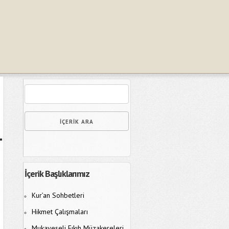
İçerik Başlıklarımız
Kur’an Sohbetleri
Hikmet Çalışmaları
Mukayeseli Fıkıh Müzakereleri