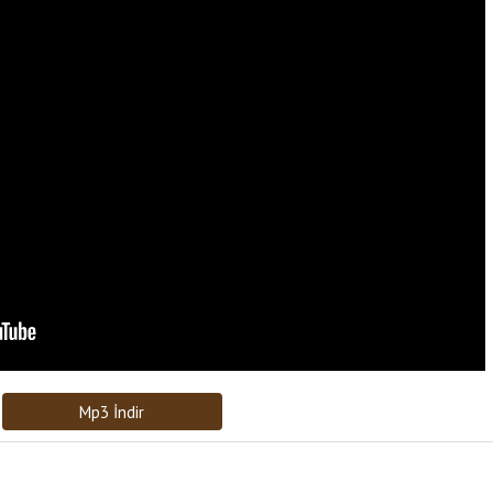
Bağlantıyı Gönderin
[recaptcha]
Mp3 İndir