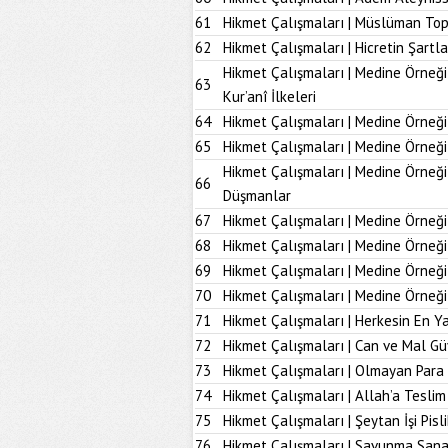
61
Hikmet Çalışmaları | Müslüman To
62
Hikmet Çalışmaları | Hicretin Şartla
Hikmet Çalışmaları | Medine Örneği
63
Kur’anî İlkeleri
64
Hikmet Çalışmaları | Medine Örneği
65
Hikmet Çalışmaları | Medine Örneği
Hikmet Çalışmaları | Medine Örneğ
66
Düşmanlar
67
Hikmet Çalışmaları | Medine Örneği 
68
Hikmet Çalışmaları | Medine Örneği
69
Hikmet Çalışmaları | Medine Örneği
70
Hikmet Çalışmaları | Medine Örneği
71
Hikmet Çalışmaları | Herkesin En Ya
72
Hikmet Çalışmaları | Can ve Mal Güv
73
Hikmet Çalışmaları | Olmayan Para
74
Hikmet Çalışmaları | Allah’a Tesl
75
Hikmet Çalışmaları | Şeytan İşi Pisli
76
Hikmet Çalışmaları | Savunma Sana