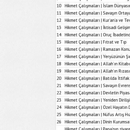
10
Hikmet Çalışmaları | İslam Dünyası
11
Hikmet Çalışmaları | Savaşın Ortay
12
Hikmet Çalışmaları | Kur’an’a ve Tev
13
Hikmet Çalışmaları | İktisadi Geliş
14
Hikmet Çalışmaları | Oruç İbadetind
15
Hikmet Çalışmaları | Fıtrat ve Tıp
16
Hikmet Çalışmaları | Ramazan Kon
17
Hikmet Çalışmaları | Yeryüzünün Şı
18
Hikmet Çalışmaları | Allah’ın Kita
19
Hikmet Çalışmaları | Allah’ın Rız
20
Hikmet Çalışmaları | Batılda İttifak
21
Hikmet Çalışmaları | Savaşın Evrens
22
Hikmet Çalışmaları | Devletin Piya
23
Hikmet Çalışmaları | Yeniden Diriliş
24
Hikmet Çalışmaları | Özel Hayatın
25
Hikmet Çalışmaları | Nüfus Artış Hı
26
Hikmet Çalışmaları | Dinin Kurumsal
Hikmet Çalışmaları | Papa’nın ziyare