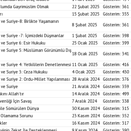
plumda Gayrimüslim Olmak
22 Şubat 2025
Gösterim:
361
rı
15 Şubat 2025
Gösterim:
355
 ve Suriye-8: Birlikte Yaşamanın
8 Şubat 2025
Gösterim:
361
 ve Suriye -7: İçimizdeki Düşmanlar
1 Şubat 2025
Gösterim:
398
 ve Suriye 6: Esir Hukuku
25 Ocak 2025
Gösterim:
399
i ve Suriye 5: Müslüman Görünümlü Dış
18 Ocak 2025
Gösterim:
341
ve Suriye 4: Yetkililerin Denetlenmesi
11 Ocak 2025
Gösterim:
416
 ve Suriye 3: Ceza Hukuku
4 Ocak 2025
Gösterim:
430
 ve Suriye 2: Ordu-Millet Yapılanması
28 Aralık 2024
Gösterim:
376
 ve Suriye
21 Aralık 2024
Gösterim:
359
kını Allah’tır
14 Aralık 2024
Gösterim:
499
enliği İçin Savaş
7 Aralık 2024
Gösterim:
338
 ile Sömürülen Dünya
30 Kasım 2024
Gösterim:
315
im Olamama Sorunu
23 Kasım 2024
Gösterim:
352
kler
16 Kasım 2024
Gösterim:
317
yiinin Zekat İle Desteklenmesi
9 Kasım 2024
Gösterim:
390