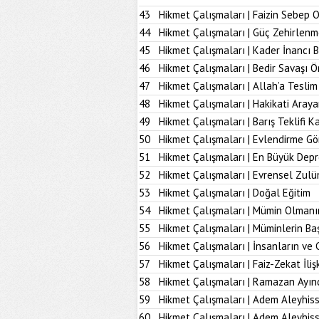
43
Hikmet Çalışmaları | Faizin Sebep 
44
Hikmet Çalışmaları | Güç Zehirlenm
45
Hikmet Çalışmaları | Kader İnancı 
46
Hikmet Çalışmaları | Bedir Savaşı 
47
Hikmet Çalışmaları | Allah’a Tesl
48
Hikmet Çalışmaları | Hakikati Aray
49
Hikmet Çalışmaları | Barış Teklifi K
50
Hikmet Çalışmaları | Evlendirme Gö
51
Hikmet Çalışmaları | En Büyük Dep
52
Hikmet Çalışmaları | Evrensel Zulü
53
Hikmet Çalışmaları | Doğal Eğitim
54
Hikmet Çalışmaları | Mümin Olmanı
55
Hikmet Çalışmaları | Müminlerin B
56
Hikmet Çalışmaları | İnsanların ve 
57
Hikmet Çalışmaları | Faiz-Zekat İlişk
58
Hikmet Çalışmaları | Ramazan Ayın
59
Hikmet Çalışmaları | Adem Aleyhiss
60
Hikmet Çalışmaları | Adem Aleyhiss