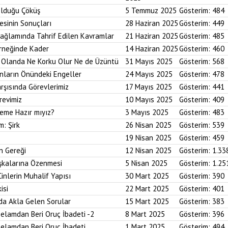
Olduğu Çöküş
5 Temmuz 2025
Gösterim:
484
esinin Sonuçları
28 Haziran 2025
Gösterim:
449
Bağlamında Tahrif Edilen Kavramlar
21 Haziran 2025
Gösterim:
485
Örneğinde Kader
14 Haziran 2025
Gösterim:
460
im Olanda Ne Korku Olur Ne de Üzüntü
31 Mayıs 2025
Gösterim:
568
anların Önündeki Engeller
24 Mayıs 2025
Gösterim:
478
arşısında Görevlerimiz
17 Mayıs 2025
Gösterim:
441
revimiz
10 Mayıs 2025
Gösterim:
409
reme Hazır mıyız?
3 Mayıs 2025
Gösterim:
483
m: Şirk
26 Nisan 2025
Gösterim:
539
19 Nisan 2025
Gösterim:
459
n Gereği
12 Nisan 2025
Gösterim:
1.33
aşkalarına Özenmesi
5 Nisan 2025
Gösterim:
1.25
Cinlerin Muhalif Yapısı
30 Mart 2025
Gösterim:
390
isi
22 Mart 2025
Gösterim:
401
da Akla Gelen Sorular
15 Mart 2025
Gösterim:
383
elamdan Beri Oruç İbadeti -2
8 Mart 2025
Gösterim:
396
elamdan Beri Oruç İbadeti
1 Mart 2025
Gösterim:
494