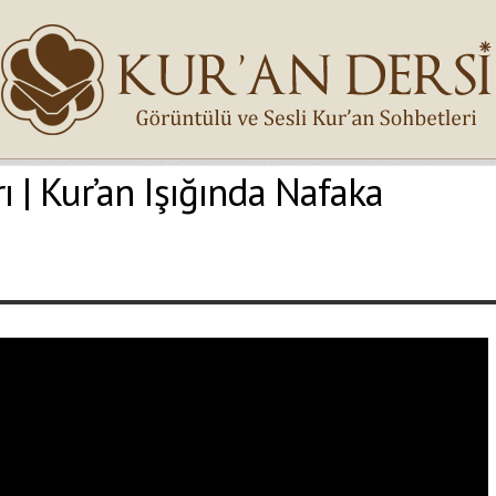
 | Kur’an Işığında Nafaka
İsminiz (*)
Epostanız (*)
Yaşadığınız Hatanın Ayrıntıları