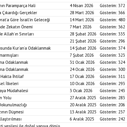
nın Paramparça Hali
4 Nisan 2026
Gösterim:
372
a Çıkardığı Gerçekler
28 Mart 2026
Gösterim:
366
rat’a Göre İsrail’in Geleceği
14 Mart 2026
Gösterim:
480
imde Zekatın Önemi
7 Mart 2026
Gösterim:
362
e Allah’ın Sınırları
28 Şubat 2026
Gösterim:
335
21 Şubat 2026
Gösterim:
296
usunda Kur’an’a Odaklanmak
14 Şubat 2026
Gösterim:
374
marmışları
7 Şubat 2026
Gösterim:
323
bına Odaklanmak
31 Ocak 2026
Gösterim:
324
asına Odaklanmak
24 Ocak 2026
Gösterim:
300
 Hakta İhtilaf
17 Ocak 2026
Gösterim:
311
el İlkeleri
10 Ocak 2026
Gösterim:
293
saya Müdahalesi
3 Ocak 2026
Gösterim:
243
in Yolu
27 Aralık 2025
Gösterim:
283
 Dokunulmazlığı
20 Aralık 2025
Gösterim:
206
zının Düşmesi
13 Aralık 2025
Gösterim:
237
laştırılması
6 Aralık 2025
Gösterim:
242
ti vesilesi ile doğal yapıya dönüş