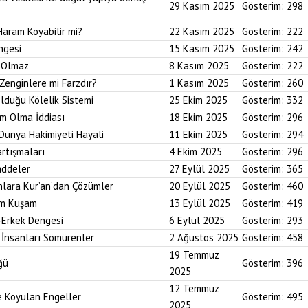
29 Kasım 2025
Gösterim:
298
Haram Koyabilir mi?
22 Kasım 2025
Gösterim:
222
ngesi
15 Kasım 2025
Gösterim:
242
i Olmaz
8 Kasım 2025
Gösterim:
222
Zenginlere mi Farzdır?
1 Kasım 2025
Gösterim:
260
Olduğu Kölelik Sistemi
25 Ekim 2025
Gösterim:
332
um Olma İddiası
18 Ekim 2025
Gösterim:
296
 Dünya Hakimiyeti Hayali
11 Ekim 2025
Gösterim:
294
artışmaları
4 Ekim 2025
Gösterim:
296
addeler
27 Eylül 2025
Gösterim:
365
nlara Kur’an’dan Çözümler
20 Eylül 2025
Gösterim:
460
im Kuşam
13 Eylül 2025
Gösterim:
419
-Erkek Dengesi
6 Eylül 2025
Gösterim:
293
 İnsanları Sömürenler
2 Ağustos 2025
Gösterim:
458
19 Temmuz
ğü
Gösterim:
396
2025
12 Temmuz
ne Koyulan Engeller
Gösterim:
495
2025