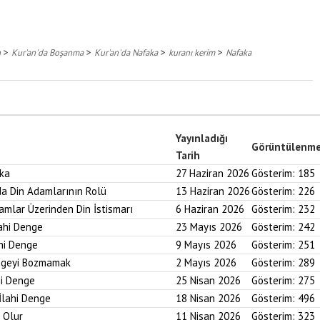
>
>
>
>
n
Kur'an'da Boşanma
Kur'an'da Nafaka
kuranı kerim
Nafaka
Yayınladığı
Görüntülenm
Tarih
aka
27 Haziran 2026
Gösterim:
185
nda Din Adamlarının Rolü
13 Haziran 2026
Gösterim:
226
ramlar Üzerinden Din İstismarı
6 Haziran 2026
Gösterim:
232
lahi Denge
23 Mayıs 2026
Gösterim:
242
ahi Denge
9 Mayıs 2026
Gösterim:
251
engeyi Bozmamak
2 Mayıs 2026
Gösterim:
289
hi Denge
25 Nisan 2026
Gösterim:
275
İlahi Denge
18 Nisan 2026
Gösterim:
496
i Olur
11 Nisan 2026
Gösterim:
323