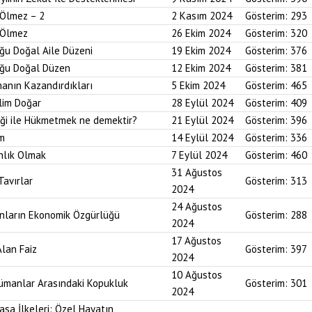
 Ölmez – 2
2 Kasım 2024
Gösterim:
293
r Ölmez
26 Ekim 2024
Gösterim:
320
uğu Doğal Aile Düzeni
19 Ekim 2024
Gösterim:
376
duğu Doğal Düzen
12 Ekim 2024
Gösterim:
381
anın Kazandırdıkları
5 Ekim 2024
Gösterim:
465
lim Doğar
28 Eylül 2024
Gösterim:
409
diği ile Hükmetmek ne demektir?
21 Eylül 2024
Gösterim:
396
um
14 Eylül 2024
Gösterim:
336
nlık Olmak
7 Eylül 2024
Gösterim:
460
31 Ağustos
Tavırlar
Gösterim:
313
2024
24 Ağustos
ınların Ekonomik Özgürlüğü
Gösterim:
288
2024
17 Ağustos
Alan Faiz
Gösterim:
397
2024
10 Ağustos
lümanlar Arasındaki Kopukluk
Gösterim:
301
2024
asa İlkeleri: Özel Hayatın