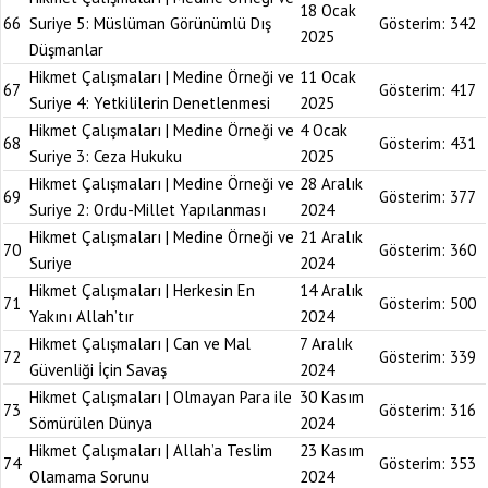
18 Ocak
66
Suriye 5: Müslüman Görünümlü Dış
Gösterim:
342
2025
Düşmanlar
Hikmet Çalışmaları | Medine Örneği ve
11 Ocak
67
Gösterim:
417
Suriye 4: Yetkililerin Denetlenmesi
2025
Hikmet Çalışmaları | Medine Örneği ve
4 Ocak
68
Gösterim:
431
Suriye 3: Ceza Hukuku
2025
Hikmet Çalışmaları | Medine Örneği ve
28 Aralık
69
Gösterim:
377
Suriye 2: Ordu-Millet Yapılanması
2024
Hikmet Çalışmaları | Medine Örneği ve
21 Aralık
70
Gösterim:
360
Suriye
2024
Hikmet Çalışmaları | Herkesin En
14 Aralık
71
Gösterim:
500
Yakını Allah’tır
2024
Hikmet Çalışmaları | Can ve Mal
7 Aralık
72
Gösterim:
339
Güvenliği İçin Savaş
2024
Hikmet Çalışmaları | Olmayan Para ile
30 Kasım
73
Gösterim:
316
Sömürülen Dünya
2024
Hikmet Çalışmaları | Allah’a Teslim
23 Kasım
74
Gösterim:
353
Olamama Sorunu
2024