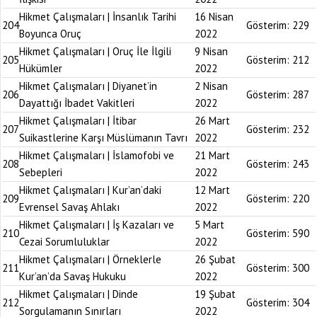
Hikmet Çalışmaları | İnsanlık Tarihi
16 Nisan
204
Gösterim:
229
Boyunca Oruç
2022
Hikmet Çalışmaları | Oruç İle İlgili
9 Nisan
205
Gösterim:
212
Hükümler
2022
Hikmet Çalışmaları | Diyanet’in
2 Nisan
206
Gösterim:
287
Dayattığı İbadet Vakitleri
2022
Hikmet Çalışmaları | İtibar
26 Mart
207
Gösterim:
232
Suikastlerine Karşı Müslümanın Tavrı
2022
Hikmet Çalışmaları | İslamofobi ve
21 Mart
208
Gösterim:
243
Sebepleri
2022
Hikmet Çalışmaları | Kur’an’daki
12 Mart
209
Gösterim:
220
Evrensel Savaş Ahlakı
2022
Hikmet Çalışmaları | İş Kazaları ve
5 Mart
210
Gösterim:
590
Cezai Sorumluluklar
2022
Hikmet Çalışmaları | Örneklerle
26 Şubat
211
Gösterim:
300
Kur’an’da Savaş Hukuku
2022
Hikmet Çalışmaları | Dinde
19 Şubat
212
Gösterim:
304
Sorgulamanın Sınırları
2022