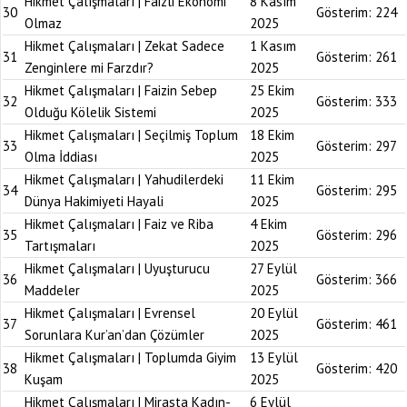
Hikmet Çalışmaları | Faizli Ekonomi
8 Kasım
30
Gösterim:
224
Olmaz
2025
Hikmet Çalışmaları | Zekat Sadece
1 Kasım
31
Gösterim:
261
Zenginlere mi Farzdır?
2025
Hikmet Çalışmaları | Faizin Sebep
25 Ekim
32
Gösterim:
333
Olduğu Kölelik Sistemi
2025
Hikmet Çalışmaları | Seçilmiş Toplum
18 Ekim
33
Gösterim:
297
Olma İddiası
2025
Hikmet Çalışmaları | Yahudilerdeki
11 Ekim
34
Gösterim:
295
Dünya Hakimiyeti Hayali
2025
Hikmet Çalışmaları | Faiz ve Riba
4 Ekim
35
Gösterim:
296
Tartışmaları
2025
Hikmet Çalışmaları | Uyuşturucu
27 Eylül
36
Gösterim:
366
Maddeler
2025
Hikmet Çalışmaları | Evrensel
20 Eylül
37
Gösterim:
461
Sorunlara Kur’an’dan Çözümler
2025
Hikmet Çalışmaları | Toplumda Giyim
13 Eylül
38
Gösterim:
420
Kuşam
2025
Hikmet Çalışmaları | Mirasta Kadın-
6 Eylül