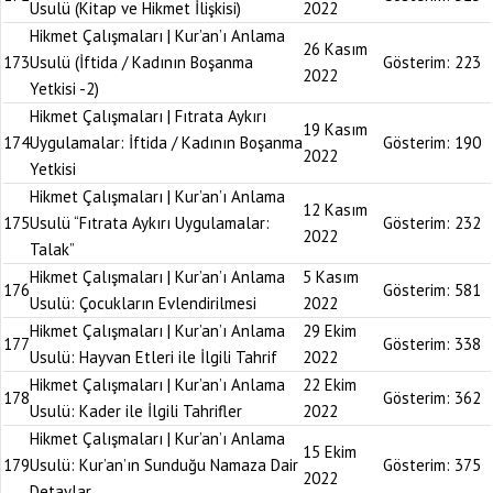
Usulü (Kitap ve Hikmet İlişkisi)
2022
Hikmet Çalışmaları | Kur’an’ı Anlama
26 Kasım
173
Usulü (İftida / Kadının Boşanma
Gösterim:
223
2022
Yetkisi -2)
Hikmet Çalışmaları | Fıtrata Aykırı
19 Kasım
174
Uygulamalar: İftida / Kadının Boşanma
Gösterim:
190
2022
Yetkisi
Hikmet Çalışmaları | Kur’an’ı Anlama
12 Kasım
175
Usulü “Fıtrata Aykırı Uygulamalar:
Gösterim:
232
2022
Talak”
Hikmet Çalışmaları | Kur’an’ı Anlama
5 Kasım
176
Gösterim:
581
Usulü: Çocukların Evlendirilmesi
2022
Hikmet Çalışmaları | Kur’an’ı Anlama
29 Ekim
177
Gösterim:
338
Usulü: Hayvan Etleri ile İlgili Tahrif
2022
Hikmet Çalışmaları | Kur’an’ı Anlama
22 Ekim
178
Gösterim:
362
Usulü: Kader ile İlgili Tahrifler
2022
Hikmet Çalışmaları | Kur’an’ı Anlama
15 Ekim
179
Usulü: Kur’an’ın Sunduğu Namaza Dair
Gösterim:
375
2022
Detaylar