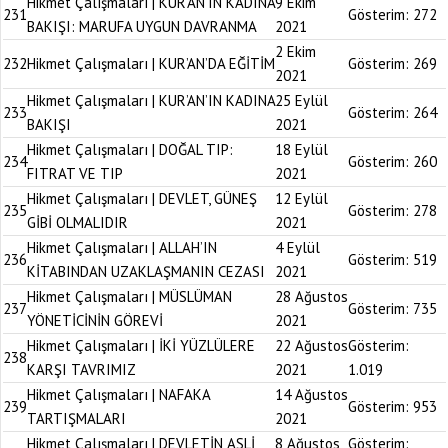
Hikmet Çalışmaları | KUR’AN’IN KADINA
9 Ekim
231
Gösterim:
272
BAKIŞI: MARUFA UYGUN DAVRANMA
2021
2 Ekim
232
Hikmet Çalışmaları | KUR’AN’DA EĞİTİM
Gösterim:
269
2021
Hikmet Çalışmaları | KUR’AN’IN KADINA
25 Eylül
233
Gösterim:
264
BAKIŞI
2021
Hikmet Çalışmaları | DOĞAL TIP:
18 Eylül
234
Gösterim:
260
FITRAT VE TIP
2021
Hikmet Çalışmaları | DEVLET, GÜNEŞ
12 Eylül
235
Gösterim:
278
GİBİ OLMALIDIR
2021
Hikmet Çalışmaları | ALLAH’IN
4 Eylül
236
Gösterim:
519
KİTABINDAN UZAKLAŞMANIN CEZASI
2021
Hikmet Çalışmaları | MÜSLÜMAN
28 Ağustos
237
Gösterim:
735
YÖNETİCİNİN GÖREVİ
2021
Hikmet Çalışmaları | İKİ YÜZLÜLERE
22 Ağustos
Gösterim:
238
KARŞI TAVRIMIZ
2021
1.019
Hikmet Çalışmaları | NAFAKA
14 Ağustos
239
Gösterim:
953
TARTIŞMALARI
2021
Hikmet Çalışmaları | DEVLETİN ASLİ
8 Ağustos
Gösterim: