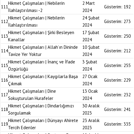
Hikmet Çalışmaları | Nebilerin
2 Mart
111
Gösterim:
192
İlahlaştırılması -2
2024
Hikmet Çalışmaları | Nebilerin
24 Şubat
112
Gösterim:
273
İlahlaştırılması
2024
Hikmet Çalışmaları | Şirki Besleyen
17 Şubat
113
Gösterim:
250
Kanallar
2024
Hikmet Çalışmaları | Allah’ın Dininde
10 Şubat
114
Gösterim:
212
Tavize Yer Yoktur
2024
Hikmet Çalışmaları | İnanç ve İfade
3 Şubat
115
Gösterim:
255
Özgürlüğü
2024
Hikmet Çalışmaları | Kaygılarla Başa
27 Ocak
116
Gösterim:
229
Çıkmak
2024
Hikmet Çalışmaları | Dine
13 Ocak
117
Gösterim:
232
Sokuşturulan Hurafeler
2024
Hikmet Çalışmaları | Dindarlığımızı
30 Aralık
118
Gösterim:
241
Sorgulamak
2023
Hikmet Çalışmaları | Dünyayı Ahirete
23 Aralık
119
Gösterim:
335
Tercih Edenler
2023