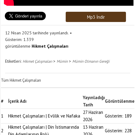
Mp3 İndir
12 Nisan 2025 tarihinde yayınlandı.
Gösterim:
1.339
görüntülenme
Hikmet Çalışmaları
Etiketleri:
>
>
Hikmet Çalışmaları
Mümin
Mümin Olmanın Gereği
Tüm Hikmet Çalışmaları
Yayınladığı
#
İçerik Adı
Görüntülenme
Tarih
27 Haziran
1
Hikmet Çalışmaları | Evlilik ve Nafaka
Gösterim:
189
2026
Hikmet Çalışmaları | Din İstismarında
13 Haziran
2
Gösterim:
228
Din Adamlarının Rolü
2026