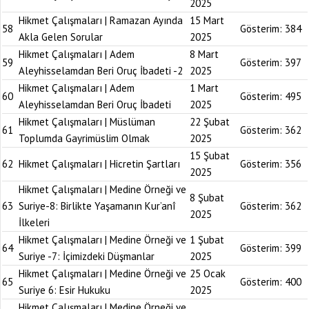
2025
Hikmet Çalışmaları | Ramazan Ayında
15 Mart
58
Gösterim:
384
Akla Gelen Sorular
2025
Hikmet Çalışmaları | Adem
8 Mart
59
Gösterim:
397
Aleyhisselamdan Beri Oruç İbadeti -2
2025
Hikmet Çalışmaları | Adem
1 Mart
60
Gösterim:
495
Aleyhisselamdan Beri Oruç İbadeti
2025
Hikmet Çalışmaları | Müslüman
22 Şubat
61
Gösterim:
362
Toplumda Gayrimüslim Olmak
2025
15 Şubat
62
Hikmet Çalışmaları | Hicretin Şartları
Gösterim:
356
2025
Hikmet Çalışmaları | Medine Örneği ve
8 Şubat
63
Suriye-8: Birlikte Yaşamanın Kur’anî
Gösterim:
362
2025
İlkeleri
Hikmet Çalışmaları | Medine Örneği ve
1 Şubat
64
Gösterim:
399
Suriye -7: İçimizdeki Düşmanlar
2025
Hikmet Çalışmaları | Medine Örneği ve
25 Ocak
65
Gösterim:
400
Suriye 6: Esir Hukuku
2025
Hikmet Çalışmaları | Medine Örneği ve