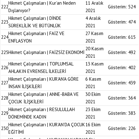
Hikmet Çalışmaları | Kur’an Neden
11 Aralık
222
Gösterim:
524
Dışlanıyor?
2021
Hikmet Çalışmaları | DİNDE
4 Aralık
223
Gösterim:
474
SÜREKLİLİK VE BÜTÜNLÜK
2021
Hikmet Çalışmaları | FAİZ VE
27 Kasım
224
Gösterim:
615
ENFLASYON
2021
20 Kasım
225
Hikmet Çalışmaları | FAİZSİZ EKONOMİ
Gösterim:
492
2021
Hikmet Çalışmaları | TOPLUMSAL
13 Kasım
226
Gösterim:
402
AHLAKIN EVRENSEL İLKELERİ
2021
Hikmet Çalışmaları | KUR’AN’A GÖRE
6 Kasım
227
Gösterim:
439
İNSAN İLİŞKİLERİ
2021
Hikmet Çalışmaları | ANNE-BABA VE
30 Ekim
228
Gösterim:
364
ÇOCUK İLİŞKİLERİ
2021
Hikmet Çalışmaları | RESULULLAH
23 Ekim
229
Gösterim:
383
DÖNEMİNDE KADIN
2021
Hikmet Çalışmaları | KUR’AN’DA ÇOCUK
16 Ekim
230
Gösterim:
226
EĞİTİMİ
2021