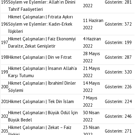
195
Söylem ve Eylemler: Allah’ın Dinini
Gösterim:
281
2022
Tahrif Faaliyetleri
Hikmet Çalışmaları | Fıtrata Aykırı
11 Haziran
196
Söylem ve Eylemler: Kadın-Erkek
Gösterim:
372
2022
İlişkileri
Hikmet Çalışmaları | Faiz Ekonomiyi
4 Haziran
197
Gösterim:
199
Daraltır, Zekat Genişletir
2022
28 Mayıs
198
Hikmet Çalışmaları | Din ve Fıtrat
Gösterim:
287
2022
Hikmet Çalışmaları | İnsanın Allah’a
21 Mayıs
199
Gösterim:
320
Karşı Tutumu
2022
Hikmet Çalışmaları | İbrahimî Dinler
14 Mayıs
200
Gösterim:
226
Söylemi
2022
7 Mayıs
201
Hikmet Çalışmaları | Tek Din İslam
Gösterim:
224
2022
Hikmet Çalışmaları | Büyük Ödül İçin
30 Nisan
202
Gösterim:
246
Büyük Bedel
2022
Hikmet Çalışmaları | Zekat – Faiz
23 Nisan
203
Gösterim:
271
İlişkisi
2022