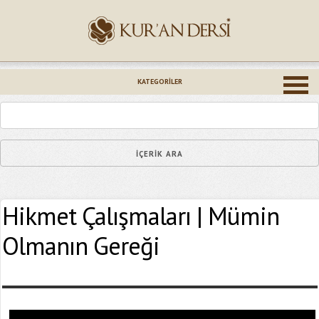
İsminiz (*)
KATEGORILER
Epostanız (*)
Hikmet Çalışmaları | Mümin
Yaşadığınız Hatanın Ayrıntıları
Olmanın Gereği
Bağlantıyı Gönderin