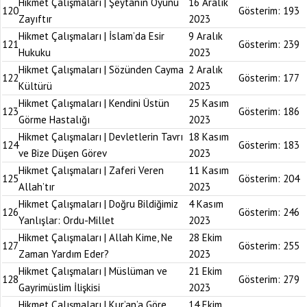
Hikmet Çalışmaları | Şeytanın Oyunu
16 Aralık
120
Gösterim:
193
Zayıftır
2023
Hikmet Çalışmaları | İslam’da Esir
9 Aralık
121
Gösterim:
239
Hukuku
2023
Hikmet Çalışmaları | Sözünden Cayma
2 Aralık
122
Gösterim:
177
Kültürü
2023
Hikmet Çalışmaları | Kendini Üstün
25 Kasım
123
Gösterim:
186
Görme Hastalığı
2023
Hikmet Çalışmaları | Devletlerin Tavrı
18 Kasım
124
Gösterim:
183
ve Bize Düşen Görev
2023
Hikmet Çalışmaları | Zaferi Veren
11 Kasım
125
Gösterim:
204
Allah’tır
2023
Hikmet Çalışmaları | Doğru Bildiğimiz
4 Kasım
126
Gösterim:
246
Yanlışlar: Ordu-Millet
2023
Hikmet Çalışmaları | Allah Kime, Ne
28 Ekim
127
Gösterim:
255
Zaman Yardım Eder?
2023
Hikmet Çalışmaları | Müslüman ve
21 Ekim
128
Gösterim:
279
Gayrimüslim İlişkisi
2023
Hikmet Çalışmaları | Kur’an’a Göre
14 Ekim