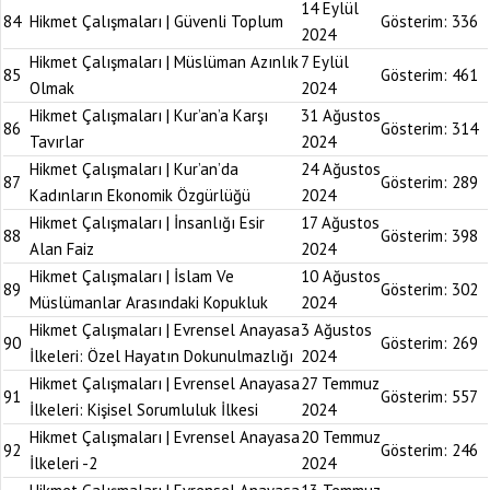
14 Eylül
84
Hikmet Çalışmaları | Güvenli Toplum
Gösterim:
336
2024
Hikmet Çalışmaları | Müslüman Azınlık
7 Eylül
85
Gösterim:
461
Olmak
2024
Hikmet Çalışmaları | Kur’an’a Karşı
31 Ağustos
86
Gösterim:
314
Tavırlar
2024
Hikmet Çalışmaları | Kur’an’da
24 Ağustos
87
Gösterim:
289
Kadınların Ekonomik Özgürlüğü
2024
Hikmet Çalışmaları | İnsanlığı Esir
17 Ağustos
88
Gösterim:
398
Alan Faiz
2024
Hikmet Çalışmaları | İslam Ve
10 Ağustos
89
Gösterim:
302
Müslümanlar Arasındaki Kopukluk
2024
Hikmet Çalışmaları | Evrensel Anayasa
3 Ağustos
90
Gösterim:
269
İlkeleri: Özel Hayatın Dokunulmazlığı
2024
Hikmet Çalışmaları | Evrensel Anayasa
27 Temmuz
91
Gösterim:
557
İlkeleri: Kişisel Sorumluluk İlkesi
2024
Hikmet Çalışmaları | Evrensel Anayasa
20 Temmuz
92
Gösterim:
246
İlkeleri -2
2024