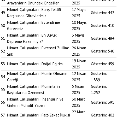
Arayanların Önündeki Engeller
2025
Hikmet Çalışmaları | Barış Teklifi
17 Mayıs
49
Gösterim:
442
Karşısında Görevlerimiz
2025
Hikmet Çalışmaları | Evlendirme
10 Mayıs
50
Gösterim:
410
Görevimiz
2025
Hikmet Çalışmaları | En Büyük
3 Mayıs
51
Gösterim:
484
Depreme Hazır mıyız?
2025
Hikmet Çalışmaları | Evrensel Zulüm:
26 Nisan
52
Gösterim:
540
Şirk
2025
19 Nisan
53
Hikmet Çalışmaları | Doğal Eğitim
Gösterim:
459
2025
Hikmet Çalışmaları | Mümin Olmanın
12 Nisan
Gösterim:
54
Gereği
2025
1.339
Hikmet Çalışmaları | Müminlerin
5 Nisan
Gösterim:
55
Başkalarına Özenmesi
2025
1.252
Hikmet Çalışmaları | İnsanların ve
30 Mart
56
Gösterim:
391
Cinlerin Muhalif Yapısı
2025
22 Mart
57
Hikmet Çalışmaları | Faiz-Zekat İlişkisi
Gösterim:
402