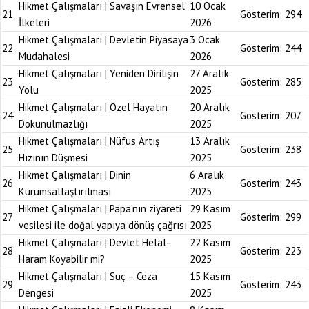
Hikmet Çalışmaları | Savaşın Evrensel
10 Ocak
21
Gösterim:
294
İlkeleri
2026
Hikmet Çalışmaları | Devletin Piyasaya
3 Ocak
22
Gösterim:
244
Müdahalesi
2026
Hikmet Çalışmaları | Yeniden Dirilişin
27 Aralık
23
Gösterim:
285
Yolu
2025
Hikmet Çalışmaları | Özel Hayatın
20 Aralık
24
Gösterim:
207
Dokunulmazlığı
2025
Hikmet Çalışmaları | Nüfus Artış
13 Aralık
25
Gösterim:
238
Hızının Düşmesi
2025
Hikmet Çalışmaları | Dinin
6 Aralık
26
Gösterim:
243
Kurumsallaştırılması
2025
Hikmet Çalışmaları | Papa’nın ziyareti
29 Kasım
27
Gösterim:
299
vesilesi ile doğal yapıya dönüş çağrısı
2025
Hikmet Çalışmaları | Devlet Helal-
22 Kasım
28
Gösterim:
223
Haram Koyabilir mi?
2025
Hikmet Çalışmaları | Suç – Ceza
15 Kasım
29
Gösterim:
243
Dengesi
2025