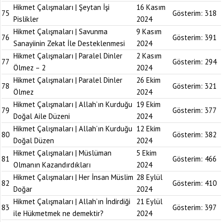
Hikmet Çalışmaları | Şeytan İşi
16 Kasım
75
Gösterim:
318
Pislikler
2024
Hikmet Çalışmaları | Savunma
9 Kasım
76
Gösterim:
391
Sanayiinin Zekat İle Desteklenmesi
2024
Hikmet Çalışmaları | Paralel Dinler
2 Kasım
77
Gösterim:
294
Ölmez – 2
2024
Hikmet Çalışmaları | Paralel Dinler
26 Ekim
78
Gösterim:
321
Ölmez
2024
Hikmet Çalışmaları | Allah’ın Kurduğu
19 Ekim
79
Gösterim:
377
Doğal Aile Düzeni
2024
Hikmet Çalışmaları | Allah’ın Kurduğu
12 Ekim
80
Gösterim:
382
Doğal Düzen
2024
Hikmet Çalışmaları | Müslüman
5 Ekim
81
Gösterim:
466
Olmanın Kazandırdıkları
2024
Hikmet Çalışmaları | Her İnsan Müslim
28 Eylül
82
Gösterim:
410
Doğar
2024
Hikmet Çalışmaları | Allah’ın İndirdiği
21 Eylül
83
Gösterim:
397
ile Hükmetmek ne demektir?
2024