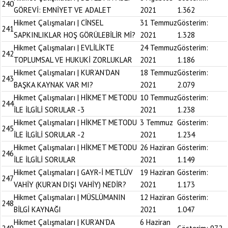
240
GÖREVİ: EMNİYET VE ADALET
2021
1.362
Hikmet Çalışmaları | CİNSEL
31 Temmuz
Gösterim:
241
SAPKINLIKLAR HOŞ GÖRÜLEBİLİR Mİ?
2021
1.328
Hikmet Çalışmaları | EVLİLİKTE
24 Temmuz
Gösterim:
242
TOPLUMSAL VE HUKUKİ ZORLUKLAR
2021
1.186
Hikmet Çalışmaları | KUR’AN’DAN
18 Temmuz
Gösterim:
243
BAŞKA KAYNAK VAR MI?
2021
2.079
Hikmet Çalışmaları | HİKMET METODU
10 Temmuz
Gösterim:
244
İLE İLGİLİ SORULAR -3
2021
1.238
Hikmet Çalışmaları | HİKMET METODU
3 Temmuz
Gösterim:
245
İLE İLGİLİ SORULAR -2
2021
1.234
Hikmet Çalışmaları | HİKMET METODU
26 Haziran
Gösterim:
246
İLE İLGİLİ SORULAR
2021
1.149
Hikmet Çalışmaları | GAYR-İ METLÜV
19 Haziran
Gösterim:
247
VAHİY (KUR’AN DIŞI VAHİY) NEDİR?
2021
1.173
Hikmet Çalışmaları | MÜSLÜMANIN
12 Haziran
Gösterim:
248
BİLGİ KAYNAĞI
2021
1.047
Hikmet Çalışmaları | KUR’AN’DA
6 Haziran