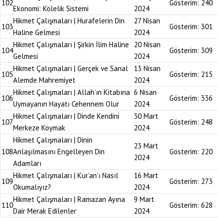
102
Gösterim:
240
Ekonomi: Kölelik Sistemi
2024
Hikmet Çalışmaları | Hurafelerin Din
27 Nisan
103
Gösterim:
301
Haline Gelmesi
2024
Hikmet Çalışmaları | Şirkin İlim Haline
20 Nisan
104
Gösterim:
309
Gelmesi
2024
Hikmet Çalışmaları | Gerçek ve Sanal
13 Nisan
105
Gösterim:
215
Alemde Mahremiyet
2024
Hikmet Çalışmaları | Allah’ın Kitabına
6 Nisan
106
Gösterim:
336
Uymayanın Hayatı Cehennem Olur
2024
Hikmet Çalışmaları | Dinde Kendini
30 Mart
107
Gösterim:
248
Merkeze Koymak
2024
Hikmet Çalışmaları | Dinin
23 Mart
108
Anlaşılmasını Engelleyen Din
Gösterim:
220
2024
Adamları
Hikmet Çalışmaları | Kur’an’ı Nasıl
16 Mart
109
Gösterim:
273
Okumalıyız?
2024
Hikmet Çalışmaları | Ramazan Ayına
9 Mart
110
Gösterim:
628
Dair Merak Edilenler
2024