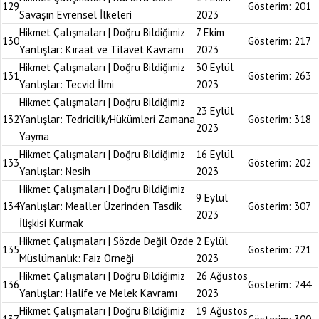
129
Gösterim:
201
Savaşın Evrensel İlkeleri
2023
Hikmet Çalışmaları | Doğru Bildiğimiz
7 Ekim
130
Gösterim:
217
Yanlışlar: Kıraat ve Tilavet Kavramı
2023
Hikmet Çalışmaları | Doğru Bildiğimiz
30 Eylül
131
Gösterim:
263
Yanlışlar: Tecvid İlmi
2023
Hikmet Çalışmaları | Doğru Bildiğimiz
23 Eylül
132
Yanlışlar: Tedricilik/Hükümleri Zamana
Gösterim:
318
2023
Yayma
Hikmet Çalışmaları | Doğru Bildiğimiz
16 Eylül
133
Gösterim:
202
Yanlışlar: Nesih
2023
Hikmet Çalışmaları | Doğru Bildiğimiz
9 Eylül
134
Yanlışlar: Mealler Üzerinden Tasdik
Gösterim:
307
2023
İlişkisi Kurmak
Hikmet Çalışmaları | Sözde Değil Özde
2 Eylül
135
Gösterim:
221
Müslümanlık: Faiz Örneği
2023
Hikmet Çalışmaları | Doğru Bildiğimiz
26 Ağustos
136
Gösterim:
244
Yanlışlar: Halife ve Melek Kavramı
2023
Hikmet Çalışmaları | Doğru Bildiğimiz
19 Ağustos