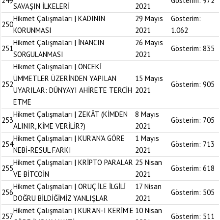
249
Gösterim:
972
SAVAŞIN İLKELERİ
2021
Hikmet Çalışmaları | KADININ
29 Mayıs
Gösterim:
250
KORUNMASI
2021
1.062
Hikmet Çalışmaları | İNANCIN
26 Mayıs
251
Gösterim:
835
SORGULANMASI
2021
Hikmet Çalışmaları | ÖNCEKİ
ÜMMETLER ÜZERİNDEN YAPILAN
15 Mayıs
252
Gösterim:
905
UYARILAR: DÜNYAYI AHİRETE TERCİH
2021
ETME
Hikmet Çalışmaları | ZEKÂT (KİMDEN
8 Mayıs
253
Gösterim:
705
ALINIR, KİME VERİLİR?)
2021
Hikmet Çalışmaları | KUR’AN’A GÖRE
1 Mayıs
254
Gösterim:
713
NEBİ-RESUL FARKI
2021
Hikmet Çalışmaları | KRİPTO PARALAR
25 Nisan
255
Gösterim:
618
VE BİTCOİN
2021
Hikmet Çalışmaları | ORUÇ İLE İLGİLİ
17 Nisan
256
Gösterim:
505
DOĞRU BİLDİĞİMİZ YANLIŞLAR
2021
Hikmet Çalışmaları | KUR’AN-I KERİM’E
10 Nisan
257
Gösterim:
511