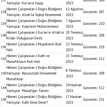
137
Gösterim:
300
Yanlışlar: Kur’an’a Saygı
2023
Hikmet Çalışmaları | Doğru Bildiğimiz
12 Ağustos
138
Gösterim:
287
Yanlışlar: Allah’la İlişkiyi Kesmemek
2023
Hikmet Çalışmaları | Doğru Bildiğimiz
7 Ağustos
139
Gösterim:
210
Yanlışlar: Kalplerin Mühürlenmesi
2023
Hikmet Çalışmaları | Kur’an’ın Allah’ın
29 Temmuz
140
Gösterim:
209
Kitabı Olduğunun Delili
2023
Hikmet Çalışmaları | Müşriklerin Ruh
22 Temmuz
141
Gösterim:
219
Hali
2023
Hikmet Çalışmaları | Kafir ve
15 Temmuz
142
Gösterim:
212
Münafıkların Ruh Hali
2023
Hikmet Çalışmaları | Doğru Bildiğimiz
8 Temmuz
143
Yanlışlar: Resulullah Döneminde
Gösterim:
209
2023
Münafıklar
Hikmet Çalışmaları | Doğru Bildiğimiz
24 Haziran
144
Gösterim:
312
Yanlışlar: Münafığın Tanımı
2023
Hikmet Çalışmaları | Doğru Bildiğimiz
17 Haziran
145
Gösterim:
231
Yanlışlar: Kafir Kime Denir?
2023