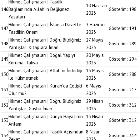
Hikmet Çalışmaları | Tasdik
10 Haziran
146
Bağlamında Allah’ın Değişmez
Gösterim:
198
2023
Yasaları
Hikmet Çalışmaları | İslam’a Davette
3 Haziran
147
Gösterim:
191
Tasdikin Önemi
2023
Hikmet Çalışmaları | Doğru Bildiğimiz
27 Mayıs
148
Gösterim:
289
Yanlışlar: Kitaplara İman
2023
Hikmet Çalışmaları | Doğal Yapıyı
20 Mayıs
149
Gösterim:
294
Koruma: Takva
2023
Hikmet Çalışmaları | Allah’ın İndirdiği
13 Mayıs
150
Gösterim:
288
ile Hükmetmek
2023
Hikmet Çalışmaları | Kur’an’da Çelişki
6 Mayıs
151
Gösterim:
217
Olur mu?
2023
Hikmet Çalışmaları | Doğru Bildiğimiz
29 Nisan
152
Gösterim:
312
Yanlışlar: Gayba İman
2023
Hikmet Çalışmaları | Dünya Hayatının
15 Nisan
153
Gösterim:
312
Anlamı
2023
Hikmet Çalışmaları | Tasdik Açısından
8 Nisan
154
Gösterim:
314
Zekat
2023