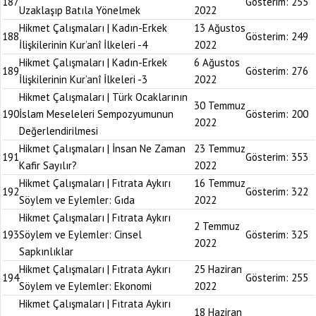
187
Gösterim:
255
Uzaklaşıp Batıla Yönelmek
2022
Hikmet Çalışmaları | Kadın-Erkek
13 Ağustos
188
Gösterim:
249
İlişkilerinin Kur’anî İlkeleri -4
2022
Hikmet Çalışmaları | Kadın-Erkek
6 Ağustos
189
Gösterim:
276
İlişkilerinin Kur’anî İlkeleri -3
2022
Hikmet Çalışmaları | Türk Ocaklarının
30 Temmuz
190
İslam Meseleleri Sempozyumunun
Gösterim:
200
2022
Değerlendirilmesi
Hikmet Çalışmaları | İnsan Ne Zaman
23 Temmuz
191
Gösterim:
353
Kafir Sayılır?
2022
Hikmet Çalışmaları | Fıtrata Aykırı
16 Temmuz
192
Gösterim:
322
Söylem ve Eylemler: Gıda
2022
Hikmet Çalışmaları | Fıtrata Aykırı
2 Temmuz
193
Söylem ve Eylemler: Cinsel
Gösterim:
325
2022
Sapkınlıklar
Hikmet Çalışmaları | Fıtrata Aykırı
25 Haziran
194
Gösterim:
255
Söylem ve Eylemler: Ekonomi
2022
Hikmet Çalışmaları | Fıtrata Aykırı
18 Haziran