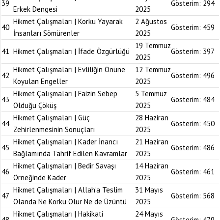
39
Gösterim:
294
Erkek Dengesi
2025
Hikmet Çalışmaları | Korku Yayarak
2 Ağustos
40
Gösterim:
459
İnsanları Sömürenler
2025
19 Temmuz
41
Hikmet Çalışmaları | İfade Özgürlüğü
Gösterim:
397
2025
Hikmet Çalışmaları | Evliliğin Önüne
12 Temmuz
42
Gösterim:
496
Koyulan Engeller
2025
Hikmet Çalışmaları | Faizin Sebep
5 Temmuz
43
Gösterim:
484
Olduğu Çöküş
2025
Hikmet Çalışmaları | Güç
28 Haziran
44
Gösterim:
450
Zehirlenmesinin Sonuçları
2025
Hikmet Çalışmaları | Kader İnancı
21 Haziran
45
Gösterim:
486
Bağlamında Tahrif Edilen Kavramlar
2025
Hikmet Çalışmaları | Bedir Savaşı
14 Haziran
46
Gösterim:
461
Örneğinde Kader
2025
Hikmet Çalışmaları | Allah’a Teslim
31 Mayıs
47
Gösterim:
568
Olanda Ne Korku Olur Ne de Üzüntü
2025
Hikmet Çalışmaları | Hakikati
24 Mayıs
48
Gösterim:
479