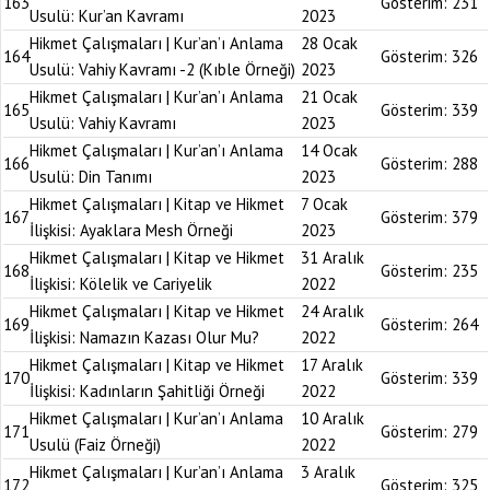
163
Gösterim:
231
Usulü: Kur’an Kavramı
2023
Hikmet Çalışmaları | Kur’an’ı Anlama
28 Ocak
164
Gösterim:
326
Usulü: Vahiy Kavramı -2 (Kıble Örneği)
2023
Hikmet Çalışmaları | Kur’an’ı Anlama
21 Ocak
165
Gösterim:
339
Usulü: Vahiy Kavramı
2023
Hikmet Çalışmaları | Kur’an’ı Anlama
14 Ocak
166
Gösterim:
288
Usulü: Din Tanımı
2023
Hikmet Çalışmaları | Kitap ve Hikmet
7 Ocak
167
Gösterim:
379
İlişkisi: Ayaklara Mesh Örneği
2023
Hikmet Çalışmaları | Kitap ve Hikmet
31 Aralık
168
Gösterim:
235
İlişkisi: Kölelik ve Cariyelik
2022
Hikmet Çalışmaları | Kitap ve Hikmet
24 Aralık
169
Gösterim:
264
İlişkisi: Namazın Kazası Olur Mu?
2022
Hikmet Çalışmaları | Kitap ve Hikmet
17 Aralık
170
Gösterim:
339
İlişkisi: Kadınların Şahitliği Örneği
2022
Hikmet Çalışmaları | Kur’an’ı Anlama
10 Aralık
171
Gösterim:
279
Usulü (Faiz Örneği)
2022
Hikmet Çalışmaları | Kur’an’ı Anlama
3 Aralık
172
Gösterim:
325