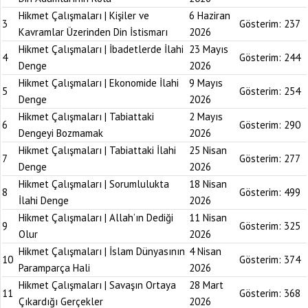
Hikmet Çalışmaları | Kişiler ve
6 Haziran
3
Gösterim:
237
Kavramlar Üzerinden Din İstismarı
2026
Hikmet Çalışmaları | İbadetlerde İlahi
23 Mayıs
4
Gösterim:
244
Denge
2026
Hikmet Çalışmaları | Ekonomide İlahi
9 Mayıs
5
Gösterim:
254
Denge
2026
Hikmet Çalışmaları | Tabiattaki
2 Mayıs
6
Gösterim:
290
Dengeyi Bozmamak
2026
Hikmet Çalışmaları | Tabiattaki İlahi
25 Nisan
7
Gösterim:
277
Denge
2026
Hikmet Çalışmaları | Sorumlulukta
18 Nisan
8
Gösterim:
499
İlahi Denge
2026
Hikmet Çalışmaları | Allah’ın Dediği
11 Nisan
9
Gösterim:
325
Olur
2026
Hikmet Çalışmaları | İslam Dünyasının
4 Nisan
10
Gösterim:
374
Paramparça Hali
2026
Hikmet Çalışmaları | Savaşın Ortaya
28 Mart
11
Gösterim:
368
Çıkardığı Gerçekler
2026