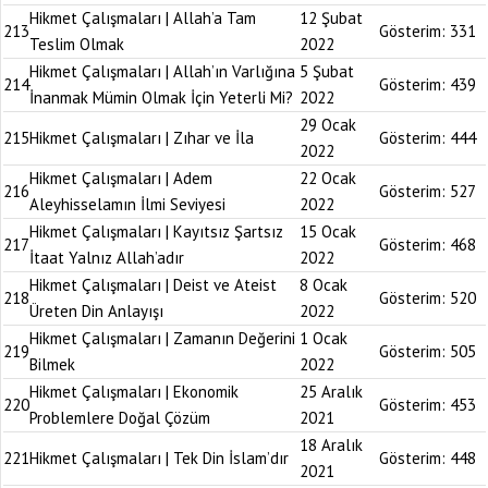
Hikmet Çalışmaları | Allah’a Tam
12 Şubat
213
Gösterim:
331
Teslim Olmak
2022
Hikmet Çalışmaları | Allah’ın Varlığına
5 Şubat
214
Gösterim:
439
İnanmak Mümin Olmak İçin Yeterli Mi?
2022
29 Ocak
215
Hikmet Çalışmaları | Zıhar ve İla
Gösterim:
444
2022
Hikmet Çalışmaları | Adem
22 Ocak
216
Gösterim:
527
Aleyhisselamın İlmi Seviyesi
2022
Hikmet Çalışmaları | Kayıtsız Şartsız
15 Ocak
217
Gösterim:
468
İtaat Yalnız Allah’adır
2022
Hikmet Çalışmaları | Deist ve Ateist
8 Ocak
218
Gösterim:
520
Üreten Din Anlayışı
2022
Hikmet Çalışmaları | Zamanın Değerini
1 Ocak
219
Gösterim:
505
Bilmek
2022
Hikmet Çalışmaları | Ekonomik
25 Aralık
220
Gösterim:
453
Problemlere Doğal Çözüm
2021
18 Aralık
221
Hikmet Çalışmaları | Tek Din İslam’dır
Gösterim:
448
2021