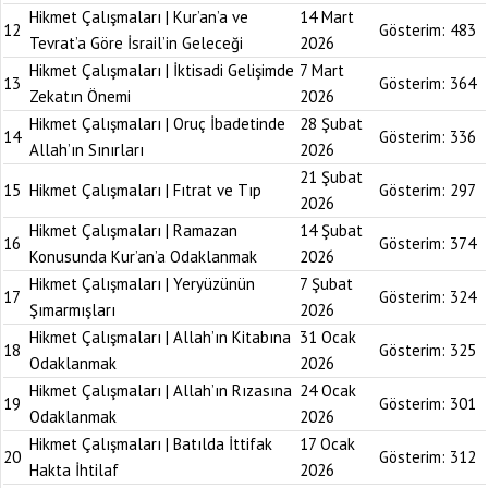
Hikmet Çalışmaları | Kur’an’a ve
14 Mart
12
Gösterim:
483
Tevrat’a Göre İsrail’in Geleceği
2026
Hikmet Çalışmaları | İktisadi Gelişimde
7 Mart
13
Gösterim:
364
Zekatın Önemi
2026
Hikmet Çalışmaları | Oruç İbadetinde
28 Şubat
14
Gösterim:
336
Allah’ın Sınırları
2026
21 Şubat
15
Hikmet Çalışmaları | Fıtrat ve Tıp
Gösterim:
297
2026
Hikmet Çalışmaları | Ramazan
14 Şubat
16
Gösterim:
374
Konusunda Kur’an’a Odaklanmak
2026
Hikmet Çalışmaları | Yeryüzünün
7 Şubat
17
Gösterim:
324
Şımarmışları
2026
Hikmet Çalışmaları | Allah’ın Kitabına
31 Ocak
18
Gösterim:
325
Odaklanmak
2026
Hikmet Çalışmaları | Allah’ın Rızasına
24 Ocak
19
Gösterim:
301
Odaklanmak
2026
Hikmet Çalışmaları | Batılda İttifak
17 Ocak
20
Gösterim:
312
Hakta İhtilaf
2026