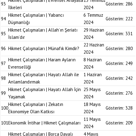
Hikmet Çalışmaları | Evrensel Anayasa
13 Temmuz
93
Gösterim:
286
İlkeleri
2024
Hikmet Çalışmaları | Yabancı
6 Temmuz
94
Gösterim:
222
Düşmanlığı
2024
Hikmet Çalışmaları | Allah’ın Şeriatı
29 Haziran
95
Gösterim:
331
İslam’dır
2024
22 Haziran
96
Hikmet Çalışmaları | Münafık Kimdir?
Gösterim:
280
2024
Hikmet Çalışmaları | Haram Ayların
8 Haziran
97
Gösterim:
249
Evrenselliği
2024
Hikmet Çalışmaları | Hayatı Allah ile
1 Haziran
98
Gösterim:
242
Anlamlandırmak
2024
Hikmet Çalışmaları | Hayatı Allah İçin
25 Mayıs
99
Gösterim:
276
Yaşamak
2024
Hikmet Çalışmaları | Zekatın
18 Mayıs
100
Gösterim:
328
Ekonomiye Olan Katkısı
2024
11 Mayıs
101
Ekonomik İntihar | Hikmet Çalışmaları
Gösterim:
209
2024
Hikmet Çalışmaları | Borca Dayalı
4 Mayıs