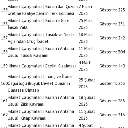
Hikmet Çalışmaları | Kur’an’dan Çözüm
2 Nisan
155
Gösterim:
225
Üretme Faaliyetlerinin Terk Edilmesi
2023
Hikmet Çalışmaları | Kur’an’a Göre
25 Mart
156
Gösterim:
251
İmsak Vakti
2023
Hikmet Çalışmaları | Tasdik ve Nesih
18 Mart
157
Gösterim:
242
Açısından Oruç İbadeti
2023
Hikmet Çalışmaları | Kur’an’ı Anlama
11 Mart
158
Gösterim:
304
Usulü: Tasdik Kavramı
2023
4 Mart
159
Hikmet Çalışmaları | Ecelin Kısalması
Gösterim:
440
2023
Hikmet Çalışmaları | İnanç ve İfade
25 Şubat
160
Özgürlüğü (Büyük Devlet Olmanın
Gösterim:
236
2023
Olmazsa Olmazı)
Hikmet Çalışmaları | Kur’an’ı Anlama
18 Şubat
161
Gösterim:
786
Usulü: Zikir Kavramı
2023
Hikmet Çalışmaları | Kur’an’ı Anlama
11 Şubat
162
Gösterim:
213
Usulü: Kitap Kavramı
2023
Hikmet Çalışmaları | Kur’an’ı Anlama
4 Şubat