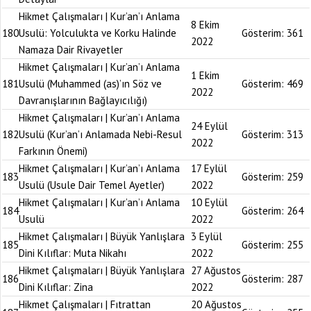
Hikmet Çalışmaları | Kur’an’ı Anlama
8 Ekim
180
Usulü: Yolculukta ve Korku Halinde
Gösterim:
361
2022
Namaza Dair Rivayetler
Hikmet Çalışmaları | Kur’an’ı Anlama
1 Ekim
181
Usulü (Muhammed (as)’ın Söz ve
Gösterim:
469
2022
Davranışlarının Bağlayıcılığı)
Hikmet Çalışmaları | Kur’an’ı Anlama
24 Eylül
182
Usulü (Kur’an’ı Anlamada Nebi-Resul
Gösterim:
313
2022
Farkının Önemi)
Hikmet Çalışmaları | Kur’an’ı Anlama
17 Eylül
183
Gösterim:
259
Usulü (Usule Dair Temel Ayetler)
2022
Hikmet Çalışmaları | Kur’an’ı Anlama
10 Eylül
184
Gösterim:
264
Usulü
2022
Hikmet Çalışmaları | Büyük Yanlışlara
3 Eylül
185
Gösterim:
255
Dini Kılıflar: Muta Nikahı
2022
Hikmet Çalışmaları | Büyük Yanlışlara
27 Ağustos
186
Gösterim:
287
Dini Kılıflar: Zina
2022
Hikmet Çalışmaları | Fıtrattan
20 Ağustos