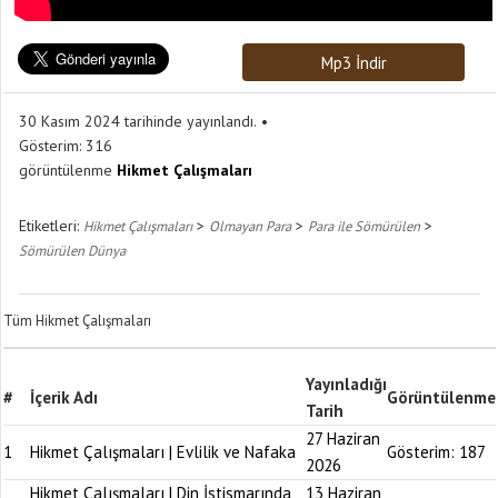
Mp3 İndir
30 Kasım 2024 tarihinde yayınlandı.
Gösterim:
316
görüntülenme
Hikmet Çalışmaları
Etiketleri:
>
>
>
Hikmet Çalışmaları
Olmayan Para
Para ile Sömürülen
Sömürülen Dünya
Tüm Hikmet Çalışmaları
Yayınladığı
#
İçerik Adı
Görüntülenme
Tarih
27 Haziran
1
Hikmet Çalışmaları | Evlilik ve Nafaka
Gösterim:
187
2026
Hikmet Çalışmaları | Din İstismarında
13 Haziran