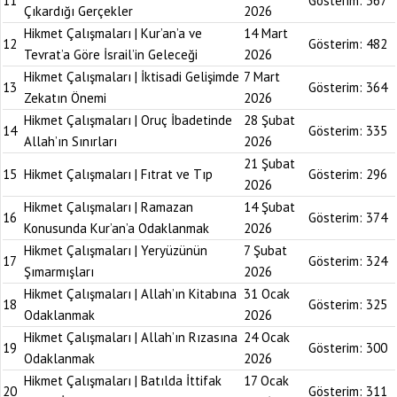
11
Gösterim:
367
Çıkardığı Gerçekler
2026
Hikmet Çalışmaları | Kur’an’a ve
14 Mart
12
Gösterim:
482
Tevrat’a Göre İsrail’in Geleceği
2026
Hikmet Çalışmaları | İktisadi Gelişimde
7 Mart
13
Gösterim:
364
Zekatın Önemi
2026
Hikmet Çalışmaları | Oruç İbadetinde
28 Şubat
14
Gösterim:
335
Allah’ın Sınırları
2026
21 Şubat
15
Hikmet Çalışmaları | Fıtrat ve Tıp
Gösterim:
296
2026
Hikmet Çalışmaları | Ramazan
14 Şubat
16
Gösterim:
374
Konusunda Kur’an’a Odaklanmak
2026
Hikmet Çalışmaları | Yeryüzünün
7 Şubat
17
Gösterim:
324
Şımarmışları
2026
Hikmet Çalışmaları | Allah’ın Kitabına
31 Ocak
18
Gösterim:
325
Odaklanmak
2026
Hikmet Çalışmaları | Allah’ın Rızasına
24 Ocak
19
Gösterim:
300
Odaklanmak
2026
Hikmet Çalışmaları | Batılda İttifak
17 Ocak
20
Gösterim:
311