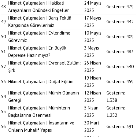
Hikmet Çalışmaları | Hakikati
24 Mayıs
48
Gösterim:
479
Arayanların Önündeki Engeller
2025
Hikmet Çalışmaları | Barış Teklifi
17 Mayıs
49
Gösterim:
442
Karşısında Görevlerimiz
2025
Hikmet Çalışmaları | Evlendirme
10 Mayıs
50
Gösterim:
409
Görevimiz
2025
Hikmet Çalışmaları | En Büyük
3 Mayıs
51
Gösterim:
483
Depreme Hazır mıyız?
2025
Hikmet Çalışmaları | Evrensel Zulüm:
26 Nisan
52
Gösterim:
540
Şirk
2025
19 Nisan
53
Hikmet Çalışmaları | Doğal Eğitim
Gösterim:
459
2025
Hikmet Çalışmaları | Mümin Olmanın
12 Nisan
Gösterim:
54
Gereği
2025
1.338
Hikmet Çalışmaları | Müminlerin
5 Nisan
Gösterim:
55
Başkalarına Özenmesi
2025
1.252
Hikmet Çalışmaları | İnsanların ve
30 Mart
56
Gösterim:
391
Cinlerin Muhalif Yapısı
2025