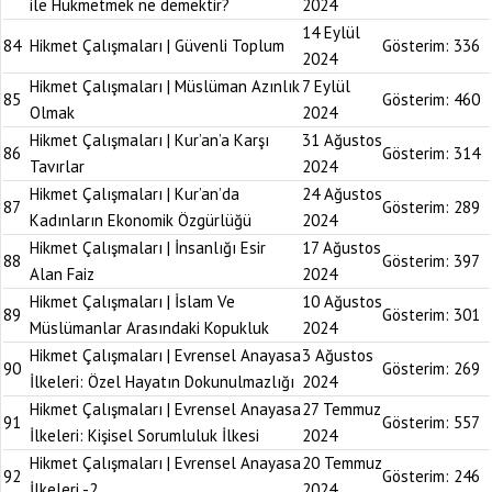
ile Hükmetmek ne demektir?
2024
14 Eylül
84
Hikmet Çalışmaları | Güvenli Toplum
Gösterim:
336
2024
Hikmet Çalışmaları | Müslüman Azınlık
7 Eylül
85
Gösterim:
460
Olmak
2024
Hikmet Çalışmaları | Kur’an’a Karşı
31 Ağustos
86
Gösterim:
314
Tavırlar
2024
Hikmet Çalışmaları | Kur’an’da
24 Ağustos
87
Gösterim:
289
Kadınların Ekonomik Özgürlüğü
2024
Hikmet Çalışmaları | İnsanlığı Esir
17 Ağustos
88
Gösterim:
397
Alan Faiz
2024
Hikmet Çalışmaları | İslam Ve
10 Ağustos
89
Gösterim:
301
Müslümanlar Arasındaki Kopukluk
2024
Hikmet Çalışmaları | Evrensel Anayasa
3 Ağustos
90
Gösterim:
269
İlkeleri: Özel Hayatın Dokunulmazlığı
2024
Hikmet Çalışmaları | Evrensel Anayasa
27 Temmuz
91
Gösterim:
557
İlkeleri: Kişisel Sorumluluk İlkesi
2024
Hikmet Çalışmaları | Evrensel Anayasa
20 Temmuz
92
Gösterim:
246
İlkeleri -2
2024