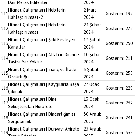
Dair Merak Edilenler
2024
Hikmet Çalışmaları | Nebilerin
2 Mart
111
Gösterim:
192
İlahlaştırılması -2
2024
Hikmet Çalışmaları | Nebilerin
24 Şubat
112
Gösterim:
272
İlahlaştırılması
2024
Hikmet Çalışmaları | Şirki Besleyen
17 Şubat
113
Gösterim:
250
Kanallar
2024
Hikmet Çalışmaları | Allah’ın Dininde
10 Şubat
114
Gösterim:
211
Tavize Yer Yoktur
2024
Hikmet Çalışmaları | İnanç ve İfade
3 Şubat
115
Gösterim:
255
Özgürlüğü
2024
Hikmet Çalışmaları | Kaygılarla Başa
27 Ocak
116
Gösterim:
229
Çıkmak
2024
Hikmet Çalışmaları | Dine
13 Ocak
117
Gösterim:
232
Sokuşturulan Hurafeler
2024
Hikmet Çalışmaları | Dindarlığımızı
30 Aralık
118
Gösterim:
241
Sorgulamak
2023
Hikmet Çalışmaları | Dünyayı Ahirete
23 Aralık
119
Gösterim:
335