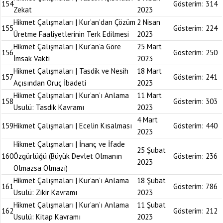
154
Gösterim:
314
Zekat
2023
Hikmet Çalışmaları | Kur’an’dan Çözüm
2 Nisan
155
Gösterim:
224
Üretme Faaliyetlerinin Terk Edilmesi
2023
Hikmet Çalışmaları | Kur’an’a Göre
25 Mart
156
Gösterim:
250
İmsak Vakti
2023
Hikmet Çalışmaları | Tasdik ve Nesih
18 Mart
157
Gösterim:
241
Açısından Oruç İbadeti
2023
Hikmet Çalışmaları | Kur’an’ı Anlama
11 Mart
158
Gösterim:
303
Usulü: Tasdik Kavramı
2023
4 Mart
159
Hikmet Çalışmaları | Ecelin Kısalması
Gösterim:
440
2023
Hikmet Çalışmaları | İnanç ve İfade
25 Şubat
160
Özgürlüğü (Büyük Devlet Olmanın
Gösterim:
236
2023
Olmazsa Olmazı)
Hikmet Çalışmaları | Kur’an’ı Anlama
18 Şubat
161
Gösterim:
786
Usulü: Zikir Kavramı
2023
Hikmet Çalışmaları | Kur’an’ı Anlama
11 Şubat
162
Gösterim:
212
Usulü: Kitap Kavramı
2023