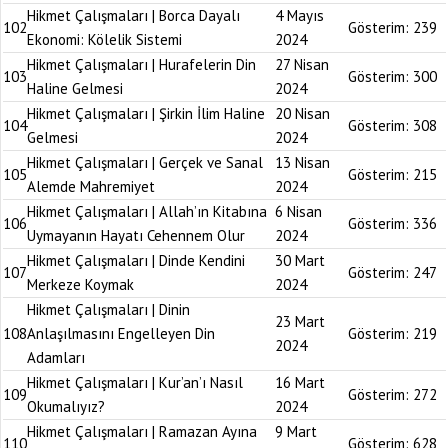
Hikmet Çalışmaları | Borca Dayalı
4 Mayıs
102
Gösterim:
239
Ekonomi: Kölelik Sistemi
2024
Hikmet Çalışmaları | Hurafelerin Din
27 Nisan
103
Gösterim:
300
Haline Gelmesi
2024
Hikmet Çalışmaları | Şirkin İlim Haline
20 Nisan
104
Gösterim:
308
Gelmesi
2024
Hikmet Çalışmaları | Gerçek ve Sanal
13 Nisan
105
Gösterim:
215
Alemde Mahremiyet
2024
Hikmet Çalışmaları | Allah’ın Kitabına
6 Nisan
106
Gösterim:
336
Uymayanın Hayatı Cehennem Olur
2024
Hikmet Çalışmaları | Dinde Kendini
30 Mart
107
Gösterim:
247
Merkeze Koymak
2024
Hikmet Çalışmaları | Dinin
23 Mart
108
Anlaşılmasını Engelleyen Din
Gösterim:
219
2024
Adamları
Hikmet Çalışmaları | Kur’an’ı Nasıl
16 Mart
109
Gösterim:
272
Okumalıyız?
2024
Hikmet Çalışmaları | Ramazan Ayına
9 Mart
110
Gösterim:
628