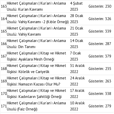
Hikmet Çalışmaları | Kur’an’ı Anlama
4 Şubat
163
Gösterim:
230
Usulü: Kur’an Kavramı
2023
Hikmet Çalışmaları | Kur’an’ı Anlama
28 Ocak
164
Gösterim:
326
Usulü: Vahiy Kavramı -2 (Kıble Örneği)
2023
Hikmet Çalışmaları | Kur’an’ı Anlama
21 Ocak
165
Gösterim:
339
Usulü: Vahiy Kavramı
2023
Hikmet Çalışmaları | Kur’an’ı Anlama
14 Ocak
166
Gösterim:
287
Usulü: Din Tanımı
2023
Hikmet Çalışmaları | Kitap ve Hikmet
7 Ocak
167
Gösterim:
379
İlişkisi: Ayaklara Mesh Örneği
2023
Hikmet Çalışmaları | Kitap ve Hikmet
31 Aralık
168
Gösterim:
235
İlişkisi: Kölelik ve Cariyelik
2022
Hikmet Çalışmaları | Kitap ve Hikmet
24 Aralık
169
Gösterim:
263
İlişkisi: Namazın Kazası Olur Mu?
2022
Hikmet Çalışmaları | Kitap ve Hikmet
17 Aralık
170
Gösterim:
338
İlişkisi: Kadınların Şahitliği Örneği
2022
Hikmet Çalışmaları | Kur’an’ı Anlama
10 Aralık
171
Gösterim:
279
Usulü (Faiz Örneği)
2022