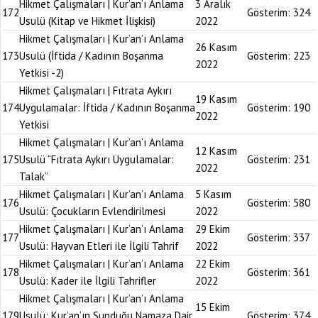
Hikmet Çalışmaları | Kur’an’ı Anlama
3 Aralık
172
Gösterim:
324
Usulü (Kitap ve Hikmet İlişkisi)
2022
Hikmet Çalışmaları | Kur’an’ı Anlama
26 Kasım
173
Usulü (İftida / Kadının Boşanma
Gösterim:
223
2022
Yetkisi -2)
Hikmet Çalışmaları | Fıtrata Aykırı
19 Kasım
174
Uygulamalar: İftida / Kadının Boşanma
Gösterim:
190
2022
Yetkisi
Hikmet Çalışmaları | Kur’an’ı Anlama
12 Kasım
175
Usulü “Fıtrata Aykırı Uygulamalar:
Gösterim:
231
2022
Talak”
Hikmet Çalışmaları | Kur’an’ı Anlama
5 Kasım
176
Gösterim:
580
Usulü: Çocukların Evlendirilmesi
2022
Hikmet Çalışmaları | Kur’an’ı Anlama
29 Ekim
177
Gösterim:
337
Usulü: Hayvan Etleri ile İlgili Tahrif
2022
Hikmet Çalışmaları | Kur’an’ı Anlama
22 Ekim
178
Gösterim:
361
Usulü: Kader ile İlgili Tahrifler
2022
Hikmet Çalışmaları | Kur’an’ı Anlama
15 Ekim
179
Usulü: Kur’an’ın Sunduğu Namaza Dair
Gösterim:
374