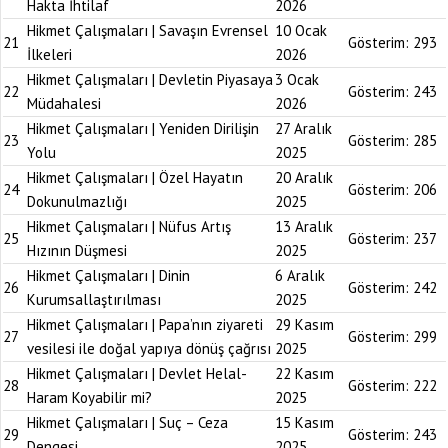
Hakta İhtilaf
2026
Hikmet Çalışmaları | Savaşın Evrensel
10 Ocak
21
Gösterim:
293
İlkeleri
2026
Hikmet Çalışmaları | Devletin Piyasaya
3 Ocak
22
Gösterim:
243
Müdahalesi
2026
Hikmet Çalışmaları | Yeniden Dirilişin
27 Aralık
23
Gösterim:
285
Yolu
2025
Hikmet Çalışmaları | Özel Hayatın
20 Aralık
24
Gösterim:
206
Dokunulmazlığı
2025
Hikmet Çalışmaları | Nüfus Artış
13 Aralık
25
Gösterim:
237
Hızının Düşmesi
2025
Hikmet Çalışmaları | Dinin
6 Aralık
26
Gösterim:
242
Kurumsallaştırılması
2025
Hikmet Çalışmaları | Papa’nın ziyareti
29 Kasım
27
Gösterim:
299
vesilesi ile doğal yapıya dönüş çağrısı
2025
Hikmet Çalışmaları | Devlet Helal-
22 Kasım
28
Gösterim:
222
Haram Koyabilir mi?
2025
Hikmet Çalışmaları | Suç – Ceza
15 Kasım
29
Gösterim:
243
Dengesi
2025