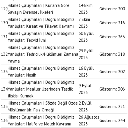
Hikmet Çalışmaları | Kur’an’a Göre
14 Ekim
129
Gösterim:
200
Savaşın Evrensel İlkeleri
2023
Hikmet Çalışmaları | Doğru Bildiğimiz
7 Ekim
130
Gösterim:
216
Yanlışlar: Kıraat ve Tilavet Kavramı
2023
Hikmet Çalışmaları | Doğru Bildiğimiz
30 Eylül
131
Gösterim:
263
Yanlışlar: Tecvid İlmi
2023
Hikmet Çalışmaları | Doğru Bildiğimiz
23 Eylül
132
Yanlışlar: Tedricilik/Hükümleri Zamana
Gösterim:
318
2023
Yayma
Hikmet Çalışmaları | Doğru Bildiğimiz
16 Eylül
133
Gösterim:
202
Yanlışlar: Nesih
2023
Hikmet Çalışmaları | Doğru Bildiğimiz
9 Eylül
134
Yanlışlar: Mealler Üzerinden Tasdik
Gösterim:
306
2023
İlişkisi Kurmak
Hikmet Çalışmaları | Sözde Değil Özde
2 Eylül
135
Gösterim:
221
Müslümanlık: Faiz Örneği
2023
Hikmet Çalışmaları | Doğru Bildiğimiz
26 Ağustos
136
Gösterim:
244
Yanlışlar: Halife ve Melek Kavramı
2023