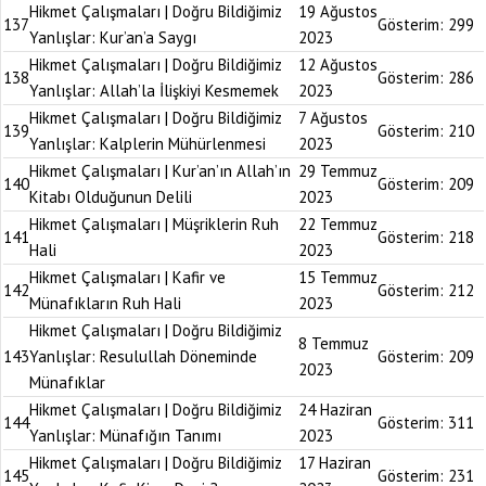
Hikmet Çalışmaları | Doğru Bildiğimiz
19 Ağustos
137
Gösterim:
299
Yanlışlar: Kur’an’a Saygı
2023
Hikmet Çalışmaları | Doğru Bildiğimiz
12 Ağustos
138
Gösterim:
286
Yanlışlar: Allah’la İlişkiyi Kesmemek
2023
Hikmet Çalışmaları | Doğru Bildiğimiz
7 Ağustos
139
Gösterim:
210
Yanlışlar: Kalplerin Mühürlenmesi
2023
Hikmet Çalışmaları | Kur’an’ın Allah’ın
29 Temmuz
140
Gösterim:
209
Kitabı Olduğunun Delili
2023
Hikmet Çalışmaları | Müşriklerin Ruh
22 Temmuz
141
Gösterim:
218
Hali
2023
Hikmet Çalışmaları | Kafir ve
15 Temmuz
142
Gösterim:
212
Münafıkların Ruh Hali
2023
Hikmet Çalışmaları | Doğru Bildiğimiz
8 Temmuz
143
Yanlışlar: Resulullah Döneminde
Gösterim:
209
2023
Münafıklar
Hikmet Çalışmaları | Doğru Bildiğimiz
24 Haziran
144
Gösterim:
311
Yanlışlar: Münafığın Tanımı
2023
Hikmet Çalışmaları | Doğru Bildiğimiz
17 Haziran
145
Gösterim:
231