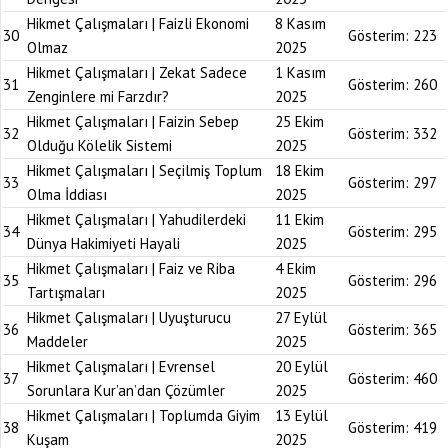
Hikmet Çalışmaları | Faizli Ekonomi
8 Kasım
30
Gösterim:
223
Olmaz
2025
Hikmet Çalışmaları | Zekat Sadece
1 Kasım
31
Gösterim:
260
Zenginlere mi Farzdır?
2025
Hikmet Çalışmaları | Faizin Sebep
25 Ekim
32
Gösterim:
332
Olduğu Kölelik Sistemi
2025
Hikmet Çalışmaları | Seçilmiş Toplum
18 Ekim
33
Gösterim:
297
Olma İddiası
2025
Hikmet Çalışmaları | Yahudilerdeki
11 Ekim
34
Gösterim:
295
Dünya Hakimiyeti Hayali
2025
Hikmet Çalışmaları | Faiz ve Riba
4 Ekim
35
Gösterim:
296
Tartışmaları
2025
Hikmet Çalışmaları | Uyuşturucu
27 Eylül
36
Gösterim:
365
Maddeler
2025
Hikmet Çalışmaları | Evrensel
20 Eylül
37
Gösterim:
460
Sorunlara Kur’an’dan Çözümler
2025
Hikmet Çalışmaları | Toplumda Giyim
13 Eylül
38
Gösterim:
419
Kuşam
2025