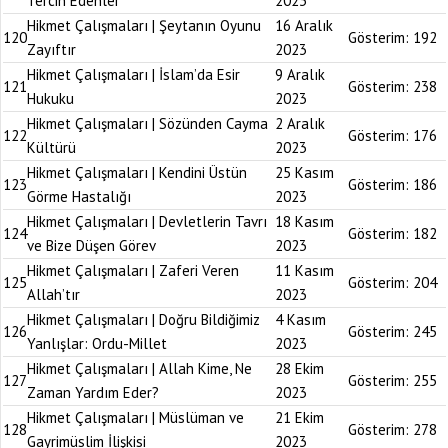
Tercih Edenler
2023
Hikmet Çalışmaları | Şeytanın Oyunu
16 Aralık
120
Gösterim:
192
Zayıftır
2023
Hikmet Çalışmaları | İslam’da Esir
9 Aralık
121
Gösterim:
238
Hukuku
2023
Hikmet Çalışmaları | Sözünden Cayma
2 Aralık
122
Gösterim:
176
Kültürü
2023
Hikmet Çalışmaları | Kendini Üstün
25 Kasım
123
Gösterim:
186
Görme Hastalığı
2023
Hikmet Çalışmaları | Devletlerin Tavrı
18 Kasım
124
Gösterim:
182
ve Bize Düşen Görev
2023
Hikmet Çalışmaları | Zaferi Veren
11 Kasım
125
Gösterim:
204
Allah’tır
2023
Hikmet Çalışmaları | Doğru Bildiğimiz
4 Kasım
126
Gösterim:
245
Yanlışlar: Ordu-Millet
2023
Hikmet Çalışmaları | Allah Kime, Ne
28 Ekim
127
Gösterim:
255
Zaman Yardım Eder?
2023
Hikmet Çalışmaları | Müslüman ve
21 Ekim
128
Gösterim:
278
Gayrimüslim İlişkisi
2023