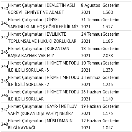
Hikmet Çalışmaları | DEVLETİN ASLİ
8 Ağustos
Gösterim:
240
GÖREVİ: EMNİYET VE ADALET
2021
1.360
Hikmet Çalışmaları | CİNSEL
31 Temmuz
Gösterim:
241
SAPKINLIKLAR HOŞ GÖRÜLEBİLİR Mİ?
2021
1.327
Hikmet Çalışmaları | EVLİLİKTE
24 Temmuz
Gösterim:
242
TOPLUMSAL VE HUKUKİ ZORLUKLAR
2021
1.185
Hikmet Çalışmaları | KUR’AN’DAN
18 Temmuz
Gösterim:
243
BAŞKA KAYNAK VAR MI?
2021
2.078
Hikmet Çalışmaları | HİKMET METODU
10 Temmuz
Gösterim:
244
İLE İLGİLİ SORULAR -3
2021
1.238
Hikmet Çalışmaları | HİKMET METODU
3 Temmuz
Gösterim:
245
İLE İLGİLİ SORULAR -2
2021
1.233
Hikmet Çalışmaları | HİKMET METODU
26 Haziran
Gösterim:
246
İLE İLGİLİ SORULAR
2021
1.149
Hikmet Çalışmaları | GAYR-İ METLÜV
19 Haziran
Gösterim:
247
VAHİY (KUR’AN DIŞI VAHİY) NEDİR?
2021
1.173
Hikmet Çalışmaları | MÜSLÜMANIN
12 Haziran
Gösterim:
248
BİLGİ KAYNAĞI
2021
1.047