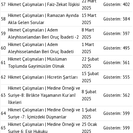
22 Mart
57
Hikmet Çalışmaları | Faiz-Zekat İlişkisi
Gösterim:
402
2025
Hikmet Çalışmaları | Ramazan Ayında
15 Mart
58
Gösterim:
384
Akla Gelen Sorular
2025
Hikmet Çalışmaları | Adem
8 Mart
59
Gösterim:
397
Aleyhisselamdan Beri Oruç İbadeti -2
2025
Hikmet Çalışmaları | Adem
1 Mart
60
Gösterim:
495
Aleyhisselamdan Beri Oruç İbadeti
2025
Hikmet Çalışmaları | Müslüman
22 Şubat
61
Gösterim:
361
Toplumda Gayrimüslim Olmak
2025
15 Şubat
62
Hikmet Çalışmaları | Hicretin Şartları
Gösterim:
355
2025
Hikmet Çalışmaları | Medine Örneği ve
8 Şubat
63
Suriye-8: Birlikte Yaşamanın Kur’anî
Gösterim:
362
2025
İlkeleri
Hikmet Çalışmaları | Medine Örneği ve
1 Şubat
64
Gösterim:
399
Suriye -7: İçimizdeki Düşmanlar
2025
Hikmet Çalışmaları | Medine Örneği ve
25 Ocak
65
Gösterim:
399
Suriye 6: Esir Hukuku
2025