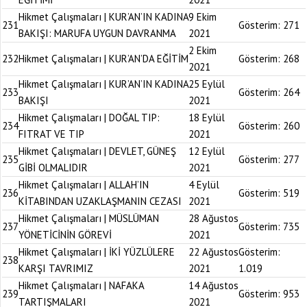
Hikmet Çalışmaları | KUR’AN’IN KADINA
9 Ekim
231
Gösterim:
271
BAKIŞI: MARUFA UYGUN DAVRANMA
2021
2 Ekim
232
Hikmet Çalışmaları | KUR’AN’DA EĞİTİM
Gösterim:
268
2021
Hikmet Çalışmaları | KUR’AN’IN KADINA
25 Eylül
233
Gösterim:
264
BAKIŞI
2021
Hikmet Çalışmaları | DOĞAL TIP:
18 Eylül
234
Gösterim:
260
FITRAT VE TIP
2021
Hikmet Çalışmaları | DEVLET, GÜNEŞ
12 Eylül
235
Gösterim:
277
GİBİ OLMALIDIR
2021
Hikmet Çalışmaları | ALLAH’IN
4 Eylül
236
Gösterim:
519
KİTABINDAN UZAKLAŞMANIN CEZASI
2021
Hikmet Çalışmaları | MÜSLÜMAN
28 Ağustos
237
Gösterim:
735
YÖNETİCİNİN GÖREVİ
2021
Hikmet Çalışmaları | İKİ YÜZLÜLERE
22 Ağustos
Gösterim:
238
KARŞI TAVRIMIZ
2021
1.019
Hikmet Çalışmaları | NAFAKA
14 Ağustos
239
Gösterim:
953
TARTIŞMALARI
2021