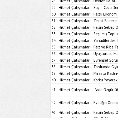
28
Hikmet Çalışmaları | Devlet Helal-
29
Hikmet Çalışmaları | Suç – Ceza De
30
Hikmet Çalışmaları | Faizli Ekonom
31
Hikmet Çalışmaları | Zekat Sadece 
32
Hikmet Çalışmaları | Faizin Sebep 
33
Hikmet Çalışmaları | Seçilmiş Topl
34
Hikmet Çalışmaları | Yahudilerdeki
35
Hikmet Çalışmaları | Faiz ve Riba T
36
Hikmet Çalışmaları | Uyuşturucu M
37
Hikmet Çalışmaları | Evrensel Soru
38
Hikmet Çalışmaları | Toplumda Giy
39
Hikmet Çalışmaları | Mirasta Kadın
40
Hikmet Çalışmaları | Korku Yayarak
41
Hikmet Çalışmaları | İfade Özgürlü
42
Hikmet Çalışmaları | Evliliğin Önü
43
Hikmet Çalışmaları | Faizin Sebep 