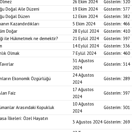
r Ölmez
26 Ekim 2024
Gösterim:
320
uğu Doğal Aile Düzeni
19 Ekim 2024
Gösterim:
377
duğu Doğal Düzen
12 Ekim 2024
Gösterim:
382
anın Kazandırdıkları
5 Ekim 2024
Gösterim:
466
lim Doğar
28 Eylül 2024
Gösterim:
410
diği ile Hükmetmek ne demektir?
21 Eylül 2024
Gösterim:
397
um
14 Eylül 2024
Gösterim:
336
nlık Olmak
7 Eylül 2024
Gösterim:
460
31 Ağustos
Tavırlar
Gösterim:
314
2024
24 Ağustos
ınların Ekonomik Özgürlüğü
Gösterim:
289
2024
17 Ağustos
Alan Faiz
Gösterim:
397
2024
10 Ağustos
lümanlar Arasındaki Kopukluk
Gösterim:
301
2024
asa İlkeleri: Özel Hayatın
3 Ağustos 2024
Gösterim:
269