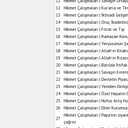
11
Hikmet Çalışmaları | Savaşın Ortay
12
Hikmet Çalışmaları | Kur’an’a ve Tev
13
Hikmet Çalışmaları | İktisadi Geliş
14
Hikmet Çalışmaları | Oruç İbadetind
15
Hikmet Çalışmaları | Fıtrat ve Tıp
16
Hikmet Çalışmaları | Ramazan Kon
17
Hikmet Çalışmaları | Yeryüzünün Şı
18
Hikmet Çalışmaları | Allah’ın Kita
19
Hikmet Çalışmaları | Allah’ın Rız
20
Hikmet Çalışmaları | Batılda İttifak
21
Hikmet Çalışmaları | Savaşın Evrens
22
Hikmet Çalışmaları | Devletin Piya
23
Hikmet Çalışmaları | Yeniden Diriliş
24
Hikmet Çalışmaları | Özel Hayatın
25
Hikmet Çalışmaları | Nüfus Artış Hı
26
Hikmet Çalışmaları | Dinin Kurumsal
Hikmet Çalışmaları | Papa’nın ziyare
27
çağrısı