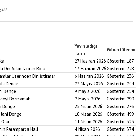
şkisi
Yayınladığı
Görüntülenm
Tarih
aka
27 Haziran 2026
Gösterim:
187
nda Din Adamlarının Rolü
13 Haziran 2026
Gösterim:
228
ramlar Üzerinden Din İstismarı
6 Haziran 2026
Gösterim:
236
lahi Denge
23 Mayıs 2026
Gösterim:
244
ahi Denge
9 Mayıs 2026
Gösterim:
254
engeyi Bozmamak
2 Mayıs 2026
Gösterim:
290
hi Denge
25 Nisan 2026
Gösterim:
276
İlahi Denge
18 Nisan 2026
Gösterim:
499
i Olur
11 Nisan 2026
Gösterim:
325
nın Paramparça Hali
4 Nisan 2026
Gösterim:
374