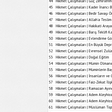
44
Hikmet Çalışmaları | Güç Zehirlenm
45
Hikmet Çalışmaları | Kader İnancı 
46
Hikmet Çalışmaları | Bedir Savaşı 
47
Hikmet Çalışmaları | Allah’a Tesl
48
Hikmet Çalışmaları | Hakikati Aray
49
Hikmet Çalışmaları | Barış Teklifi K
50
Hikmet Çalışmaları | Evlendirme Gö
51
Hikmet Çalışmaları | En Büyük Dep
52
Hikmet Çalışmaları | Evrensel Zulü
53
Hikmet Çalışmaları | Doğal Eğitim
54
Hikmet Çalışmaları | Mümin Olmanı
55
Hikmet Çalışmaları | Müminlerin B
56
Hikmet Çalışmaları | İnsanların ve 
57
Hikmet Çalışmaları | Faiz-Zekat İlişk
58
Hikmet Çalışmaları | Ramazan Ayın
59
Hikmet Çalışmaları | Adem Aleyhiss
60
Hikmet Çalışmaları | Adem Aleyhiss
61
Hikmet Çalışmaları | Müslüman To