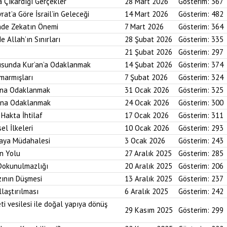
a Çıkardığı Gerçekler
28 Mart 2026
Gösterim:
367
rat’a Göre İsrail’in Geleceği
14 Mart 2026
Gösterim:
482
imde Zekatın Önemi
7 Mart 2026
Gösterim:
364
e Allah’ın Sınırları
28 Şubat 2026
Gösterim:
335
21 Şubat 2026
Gösterim:
297
usunda Kur’an’a Odaklanmak
14 Şubat 2026
Gösterim:
374
marmışları
7 Şubat 2026
Gösterim:
324
bına Odaklanmak
31 Ocak 2026
Gösterim:
325
asına Odaklanmak
24 Ocak 2026
Gösterim:
300
 Hakta İhtilaf
17 Ocak 2026
Gösterim:
311
el İlkeleri
10 Ocak 2026
Gösterim:
293
saya Müdahalesi
3 Ocak 2026
Gösterim:
243
in Yolu
27 Aralık 2025
Gösterim:
285
 Dokunulmazlığı
20 Aralık 2025
Gösterim:
206
zının Düşmesi
13 Aralık 2025
Gösterim:
237
laştırılması
6 Aralık 2025
Gösterim:
242
ti vesilesi ile doğal yapıya dönüş
29 Kasım 2025
Gösterim:
299