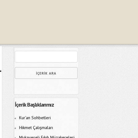
İçerik Başlıklarımız
Kur’an Sohbetleri
Hikmet Çalışmaları
Mukayeseli Fıkıh Müzakereleri