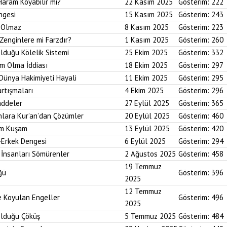
Haram Koyabilir mi?
22 Kasım 2025
Gösterim:
222
ngesi
15 Kasım 2025
Gösterim:
243
i Olmaz
8 Kasım 2025
Gösterim:
223
Zenginlere mi Farzdır?
1 Kasım 2025
Gösterim:
260
Olduğu Kölelik Sistemi
25 Ekim 2025
Gösterim:
332
um Olma İddiası
18 Ekim 2025
Gösterim:
297
 Dünya Hakimiyeti Hayali
11 Ekim 2025
Gösterim:
295
artışmaları
4 Ekim 2025
Gösterim:
296
addeler
27 Eylül 2025
Gösterim:
365
nlara Kur’an’dan Çözümler
20 Eylül 2025
Gösterim:
460
im Kuşam
13 Eylül 2025
Gösterim:
420
-Erkek Dengesi
6 Eylül 2025
Gösterim:
294
 İnsanları Sömürenler
2 Ağustos 2025
Gösterim:
458
19 Temmuz
ğü
Gösterim:
396
2025
12 Temmuz
ne Koyulan Engeller
Gösterim:
496
2025
Olduğu Çöküş
5 Temmuz 2025
Gösterim:
484