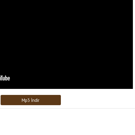
Bağlantıyı Gönderin
[recaptcha]
Mp3 İndir