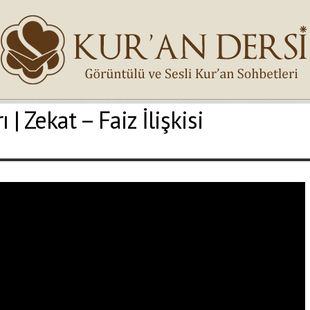
| Zekat – Faiz İlişkisi
İsminiz (*)
Epostanız (*)
Yaşadığınız Hatanın Ayrıntıları