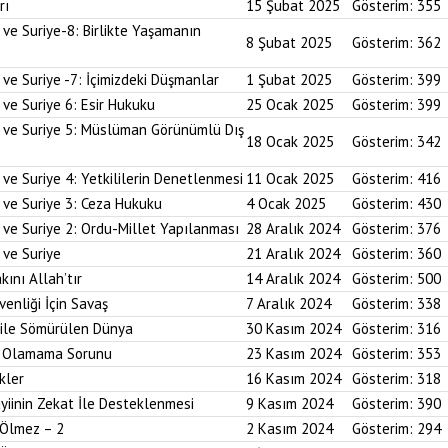
rı
15 Şubat 2025
Gösterim:
355
 ve Suriye-8: Birlikte Yaşamanın
8 Şubat 2025
Gösterim:
362
 ve Suriye -7: İçimizdeki Düşmanlar
1 Şubat 2025
Gösterim:
399
 ve Suriye 6: Esir Hukuku
25 Ocak 2025
Gösterim:
399
i ve Suriye 5: Müslüman Görünümlü Dış
18 Ocak 2025
Gösterim:
342
ve Suriye 4: Yetkililerin Denetlenmesi
11 Ocak 2025
Gösterim:
416
 ve Suriye 3: Ceza Hukuku
4 Ocak 2025
Gösterim:
430
 ve Suriye 2: Ordu-Millet Yapılanması
28 Aralık 2024
Gösterim:
376
 ve Suriye
21 Aralık 2024
Gösterim:
360
kını Allah’tır
14 Aralık 2024
Gösterim:
500
enliği İçin Savaş
7 Aralık 2024
Gösterim:
338
 ile Sömürülen Dünya
30 Kasım 2024
Gösterim:
316
im Olamama Sorunu
23 Kasım 2024
Gösterim:
353
kler
16 Kasım 2024
Gösterim:
318
yiinin Zekat İle Desteklenmesi
9 Kasım 2024
Gösterim:
390
 Ölmez – 2
2 Kasım 2024
Gösterim:
294