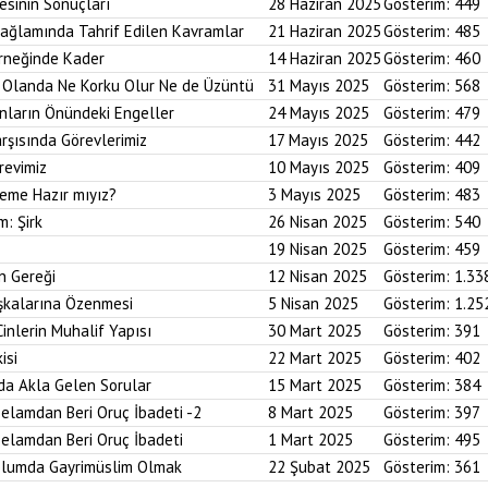
esinin Sonuçları
28 Haziran 2025
Gösterim:
449
Bağlamında Tahrif Edilen Kavramlar
21 Haziran 2025
Gösterim:
485
Örneğinde Kader
14 Haziran 2025
Gösterim:
460
im Olanda Ne Korku Olur Ne de Üzüntü
31 Mayıs 2025
Gösterim:
568
anların Önündeki Engeller
24 Mayıs 2025
Gösterim:
479
arşısında Görevlerimiz
17 Mayıs 2025
Gösterim:
442
revimiz
10 Mayıs 2025
Gösterim:
409
reme Hazır mıyız?
3 Mayıs 2025
Gösterim:
483
m: Şirk
26 Nisan 2025
Gösterim:
540
19 Nisan 2025
Gösterim:
459
n Gereği
12 Nisan 2025
Gösterim:
1.33
aşkalarına Özenmesi
5 Nisan 2025
Gösterim:
1.25
Cinlerin Muhalif Yapısı
30 Mart 2025
Gösterim:
391
isi
22 Mart 2025
Gösterim:
402
da Akla Gelen Sorular
15 Mart 2025
Gösterim:
384
elamdan Beri Oruç İbadeti -2
8 Mart 2025
Gösterim:
397
elamdan Beri Oruç İbadeti
1 Mart 2025
Gösterim:
495
plumda Gayrimüslim Olmak
22 Şubat 2025
Gösterim:
361