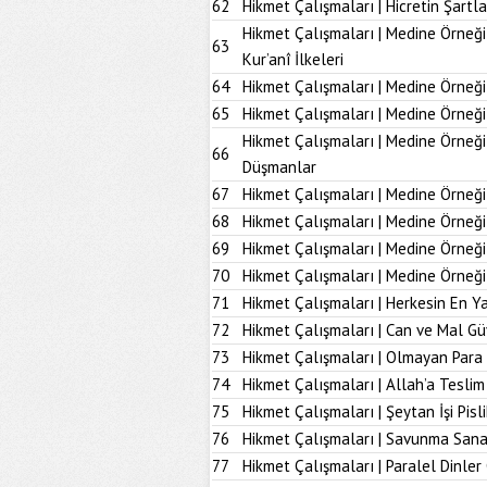
62
Hikmet Çalışmaları | Hicretin Şartla
Hikmet Çalışmaları | Medine Örneği
63
Kur’anî İlkeleri
64
Hikmet Çalışmaları | Medine Örneği
65
Hikmet Çalışmaları | Medine Örneği
Hikmet Çalışmaları | Medine Örneğ
66
Düşmanlar
67
Hikmet Çalışmaları | Medine Örneği 
68
Hikmet Çalışmaları | Medine Örneği
69
Hikmet Çalışmaları | Medine Örneği
70
Hikmet Çalışmaları | Medine Örneği
71
Hikmet Çalışmaları | Herkesin En Ya
72
Hikmet Çalışmaları | Can ve Mal Güv
73
Hikmet Çalışmaları | Olmayan Para
74
Hikmet Çalışmaları | Allah’a Tesl
75
Hikmet Çalışmaları | Şeytan İşi Pisli
76
Hikmet Çalışmaları | Savunma Sana
77
Hikmet Çalışmaları | Paralel Dinler