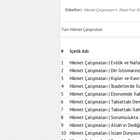
Etiketleri:
>
Hikmet Çalışmaları
Zekat Faiz İli
Tüm Hikmet Çalışmaları
#
İçerik Adı
1
Hikmet Çalışmaları | Evlilik ve Naf
2
Hikmet Çalışmaları | Din İstismarı
3
Hikmet Çalışmaları | Kişiler ve Kav
4
Hikmet Çalışmaları | İbadetlerde İ
5
Hikmet Çalışmaları | Ekonomide İl
6
Hikmet Çalışmaları | Tabiattaki D
7
Hikmet Çalışmaları | Tabiattaki İla
8
Hikmet Çalışmaları | Sorumlulukta 
9
Hikmet Çalışmaları | Allah’ın Dediğ
10
Hikmet Çalışmaları | İslam Dünyası