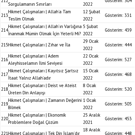
212
Gösterim:
304
Sorgulamanın Sınırları
2022
Hikmet Çalışmaları | Allah’a Tam
12 Şubat
213
Gösterim:
331
Teslim Olmak
2022
Hikmet Çalışmaları | Allah’ın Varlığına
5 Şubat
214
Gösterim:
439
İnanmak Mümin Olmak İçin Yeterli Mi?
2022
29 Ocak
215
Hikmet Çalışmaları | Zıhar ve İla
Gösterim:
444
2022
Hikmet Çalışmaları | Adem
22 Ocak
216
Gösterim:
527
Aleyhisselamın İlmi Seviyesi
2022
Hikmet Çalışmaları | Kayıtsız Şartsız
15 Ocak
217
Gösterim:
468
İtaat Yalnız Allah’adır
2022
Hikmet Çalışmaları | Deist ve Ateist
8 Ocak
218
Gösterim:
520
Üreten Din Anlayışı
2022
Hikmet Çalışmaları | Zamanın Değerini
1 Ocak
219
Gösterim:
505
Bilmek
2022
Hikmet Çalışmaları | Ekonomik
25 Aralık
220
Gösterim:
453
Problemlere Doğal Çözüm
2021
18 Aralık
221
Hikmet Çalışmaları | Tek Din İslam’dır
Gösterim:
448