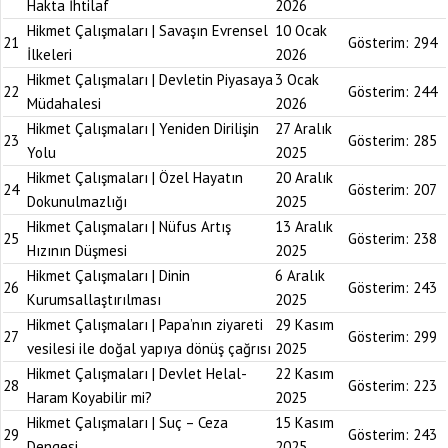
Hakta İhtilaf
2026
Hikmet Çalışmaları | Savaşın Evrensel
10 Ocak
21
Gösterim:
294
İlkeleri
2026
Hikmet Çalışmaları | Devletin Piyasaya
3 Ocak
22
Gösterim:
244
Müdahalesi
2026
Hikmet Çalışmaları | Yeniden Dirilişin
27 Aralık
23
Gösterim:
285
Yolu
2025
Hikmet Çalışmaları | Özel Hayatın
20 Aralık
24
Gösterim:
207
Dokunulmazlığı
2025
Hikmet Çalışmaları | Nüfus Artış
13 Aralık
25
Gösterim:
238
Hızının Düşmesi
2025
Hikmet Çalışmaları | Dinin
6 Aralık
26
Gösterim:
243
Kurumsallaştırılması
2025
Hikmet Çalışmaları | Papa’nın ziyareti
29 Kasım
27
Gösterim:
299
vesilesi ile doğal yapıya dönüş çağrısı
2025
Hikmet Çalışmaları | Devlet Helal-
22 Kasım
28
Gösterim:
223
Haram Koyabilir mi?
2025
Hikmet Çalışmaları | Suç – Ceza
15 Kasım
29
Gösterim:
243
Dengesi
2025