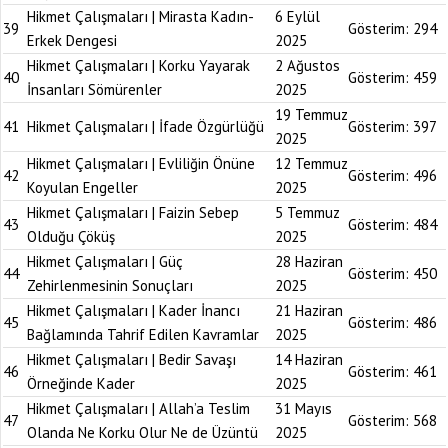
Hikmet Çalışmaları | Mirasta Kadın-
6 Eylül
39
Gösterim:
294
Erkek Dengesi
2025
Hikmet Çalışmaları | Korku Yayarak
2 Ağustos
40
Gösterim:
459
İnsanları Sömürenler
2025
19 Temmuz
41
Hikmet Çalışmaları | İfade Özgürlüğü
Gösterim:
397
2025
Hikmet Çalışmaları | Evliliğin Önüne
12 Temmuz
42
Gösterim:
496
Koyulan Engeller
2025
Hikmet Çalışmaları | Faizin Sebep
5 Temmuz
43
Gösterim:
484
Olduğu Çöküş
2025
Hikmet Çalışmaları | Güç
28 Haziran
44
Gösterim:
450
Zehirlenmesinin Sonuçları
2025
Hikmet Çalışmaları | Kader İnancı
21 Haziran
45
Gösterim:
486
Bağlamında Tahrif Edilen Kavramlar
2025
Hikmet Çalışmaları | Bedir Savaşı
14 Haziran
46
Gösterim:
461
Örneğinde Kader
2025
Hikmet Çalışmaları | Allah’a Teslim
31 Mayıs
47
Gösterim:
568
Olanda Ne Korku Olur Ne de Üzüntü
2025