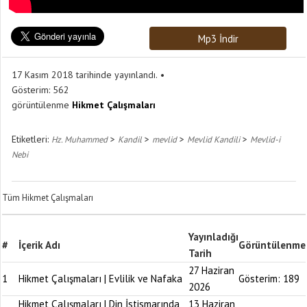
Mp3 İndir
17 Kasım 2018 tarihinde yayınlandı.
Gösterim:
562
görüntülenme
Hikmet Çalışmaları
Etiketleri:
>
>
>
>
Hz. Muhammed
Kandil
mevlid
Mevlid Kandili
Mevlid-i
Nebi
Tüm Hikmet Çalışmaları
Yayınladığı
#
İçerik Adı
Görüntülenme
Tarih
27 Haziran
1
Hikmet Çalışmaları | Evlilik ve Nafaka
Gösterim:
189
2026
Hikmet Çalışmaları | Din İstismarında
13 Haziran