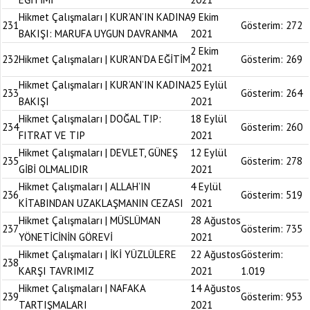
Hikmet Çalışmaları | KUR’AN’IN KADINA
9 Ekim
231
Gösterim:
272
BAKIŞI: MARUFA UYGUN DAVRANMA
2021
2 Ekim
232
Hikmet Çalışmaları | KUR’AN’DA EĞİTİM
Gösterim:
269
2021
Hikmet Çalışmaları | KUR’AN’IN KADINA
25 Eylül
233
Gösterim:
264
BAKIŞI
2021
Hikmet Çalışmaları | DOĞAL TIP:
18 Eylül
234
Gösterim:
260
FITRAT VE TIP
2021
Hikmet Çalışmaları | DEVLET, GÜNEŞ
12 Eylül
235
Gösterim:
278
GİBİ OLMALIDIR
2021
Hikmet Çalışmaları | ALLAH’IN
4 Eylül
236
Gösterim:
519
KİTABINDAN UZAKLAŞMANIN CEZASI
2021
Hikmet Çalışmaları | MÜSLÜMAN
28 Ağustos
237
Gösterim:
735
YÖNETİCİNİN GÖREVİ
2021
Hikmet Çalışmaları | İKİ YÜZLÜLERE
22 Ağustos
Gösterim:
238
KARŞI TAVRIMIZ
2021
1.019
Hikmet Çalışmaları | NAFAKA
14 Ağustos
239
Gösterim:
953
TARTIŞMALARI
2021