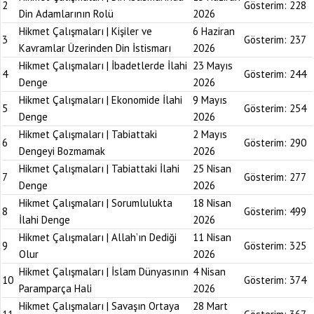
2
Gösterim:
228
Din Adamlarının Rolü
2026
Hikmet Çalışmaları | Kişiler ve
6 Haziran
3
Gösterim:
237
Kavramlar Üzerinden Din İstismarı
2026
Hikmet Çalışmaları | İbadetlerde İlahi
23 Mayıs
4
Gösterim:
244
Denge
2026
Hikmet Çalışmaları | Ekonomide İlahi
9 Mayıs
5
Gösterim:
254
Denge
2026
Hikmet Çalışmaları | Tabiattaki
2 Mayıs
6
Gösterim:
290
Dengeyi Bozmamak
2026
Hikmet Çalışmaları | Tabiattaki İlahi
25 Nisan
7
Gösterim:
277
Denge
2026
Hikmet Çalışmaları | Sorumlulukta
18 Nisan
8
Gösterim:
499
İlahi Denge
2026
Hikmet Çalışmaları | Allah’ın Dediği
11 Nisan
9
Gösterim:
325
Olur
2026
Hikmet Çalışmaları | İslam Dünyasının
4 Nisan
10
Gösterim:
374
Paramparça Hali
2026
Hikmet Çalışmaları | Savaşın Ortaya
28 Mart