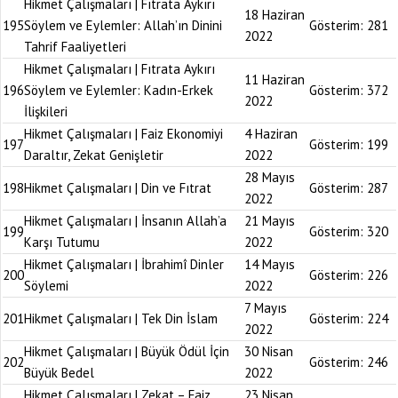
Hikmet Çalışmaları | Fıtrata Aykırı
18 Haziran
195
Söylem ve Eylemler: Allah’ın Dinini
Gösterim:
281
2022
Tahrif Faaliyetleri
Hikmet Çalışmaları | Fıtrata Aykırı
11 Haziran
196
Söylem ve Eylemler: Kadın-Erkek
Gösterim:
372
2022
İlişkileri
Hikmet Çalışmaları | Faiz Ekonomiyi
4 Haziran
197
Gösterim:
199
Daraltır, Zekat Genişletir
2022
28 Mayıs
198
Hikmet Çalışmaları | Din ve Fıtrat
Gösterim:
287
2022
Hikmet Çalışmaları | İnsanın Allah’a
21 Mayıs
199
Gösterim:
320
Karşı Tutumu
2022
Hikmet Çalışmaları | İbrahimî Dinler
14 Mayıs
200
Gösterim:
226
Söylemi
2022
7 Mayıs
201
Hikmet Çalışmaları | Tek Din İslam
Gösterim:
224
2022
Hikmet Çalışmaları | Büyük Ödül İçin
30 Nisan
202
Gösterim:
246
Büyük Bedel
2022
Hikmet Çalışmaları | Zekat – Faiz
23 Nisan