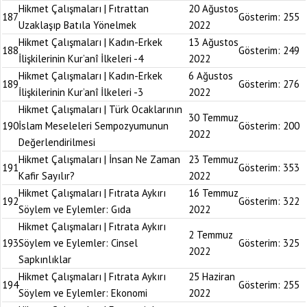
Hikmet Çalışmaları | Fıtrattan
20 Ağustos
187
Gösterim:
255
Uzaklaşıp Batıla Yönelmek
2022
Hikmet Çalışmaları | Kadın-Erkek
13 Ağustos
188
Gösterim:
249
İlişkilerinin Kur’anî İlkeleri -4
2022
Hikmet Çalışmaları | Kadın-Erkek
6 Ağustos
189
Gösterim:
276
İlişkilerinin Kur’anî İlkeleri -3
2022
Hikmet Çalışmaları | Türk Ocaklarının
30 Temmuz
190
İslam Meseleleri Sempozyumunun
Gösterim:
200
2022
Değerlendirilmesi
Hikmet Çalışmaları | İnsan Ne Zaman
23 Temmuz
191
Gösterim:
353
Kafir Sayılır?
2022
Hikmet Çalışmaları | Fıtrata Aykırı
16 Temmuz
192
Gösterim:
322
Söylem ve Eylemler: Gıda
2022
Hikmet Çalışmaları | Fıtrata Aykırı
2 Temmuz
193
Söylem ve Eylemler: Cinsel
Gösterim:
325
2022
Sapkınlıklar
Hikmet Çalışmaları | Fıtrata Aykırı
25 Haziran
194
Gösterim:
255
Söylem ve Eylemler: Ekonomi
2022