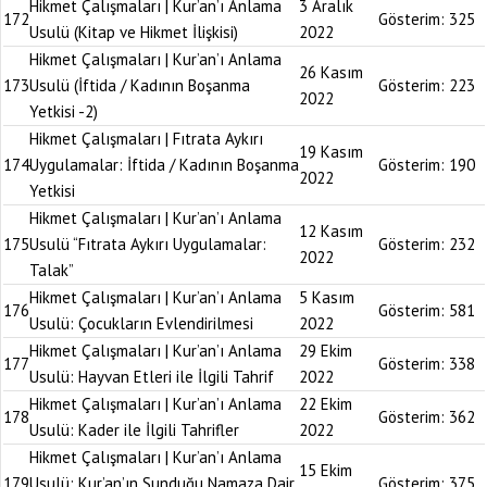
Hikmet Çalışmaları | Kur’an’ı Anlama
3 Aralık
172
Gösterim:
325
Usulü (Kitap ve Hikmet İlişkisi)
2022
Hikmet Çalışmaları | Kur’an’ı Anlama
26 Kasım
173
Usulü (İftida / Kadının Boşanma
Gösterim:
223
2022
Yetkisi -2)
Hikmet Çalışmaları | Fıtrata Aykırı
19 Kasım
174
Uygulamalar: İftida / Kadının Boşanma
Gösterim:
190
2022
Yetkisi
Hikmet Çalışmaları | Kur’an’ı Anlama
12 Kasım
175
Usulü “Fıtrata Aykırı Uygulamalar:
Gösterim:
232
2022
Talak”
Hikmet Çalışmaları | Kur’an’ı Anlama
5 Kasım
176
Gösterim:
581
Usulü: Çocukların Evlendirilmesi
2022
Hikmet Çalışmaları | Kur’an’ı Anlama
29 Ekim
177
Gösterim:
338
Usulü: Hayvan Etleri ile İlgili Tahrif
2022
Hikmet Çalışmaları | Kur’an’ı Anlama
22 Ekim
178
Gösterim:
362
Usulü: Kader ile İlgili Tahrifler
2022
Hikmet Çalışmaları | Kur’an’ı Anlama
15 Ekim
179
Usulü: Kur’an’ın Sunduğu Namaza Dair
Gösterim:
375