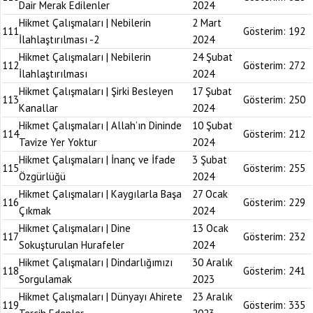
Dair Merak Edilenler
2024
Hikmet Çalışmaları | Nebilerin
2 Mart
111
Gösterim:
192
İlahlaştırılması -2
2024
Hikmet Çalışmaları | Nebilerin
24 Şubat
112
Gösterim:
272
İlahlaştırılması
2024
Hikmet Çalışmaları | Şirki Besleyen
17 Şubat
113
Gösterim:
250
Kanallar
2024
Hikmet Çalışmaları | Allah’ın Dininde
10 Şubat
114
Gösterim:
212
Tavize Yer Yoktur
2024
Hikmet Çalışmaları | İnanç ve İfade
3 Şubat
115
Gösterim:
255
Özgürlüğü
2024
Hikmet Çalışmaları | Kaygılarla Başa
27 Ocak
116
Gösterim:
229
Çıkmak
2024
Hikmet Çalışmaları | Dine
13 Ocak
117
Gösterim:
232
Sokuşturulan Hurafeler
2024
Hikmet Çalışmaları | Dindarlığımızı
30 Aralık
118
Gösterim:
241
Sorgulamak
2023
Hikmet Çalışmaları | Dünyayı Ahirete
23 Aralık
119
Gösterim:
335