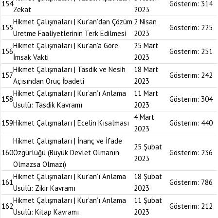
154
Gösterim:
314
Zekat
2023
Hikmet Çalışmaları | Kur’an’dan Çözüm
2 Nisan
155
Gösterim:
225
Üretme Faaliyetlerinin Terk Edilmesi
2023
Hikmet Çalışmaları | Kur’an’a Göre
25 Mart
156
Gösterim:
251
İmsak Vakti
2023
Hikmet Çalışmaları | Tasdik ve Nesih
18 Mart
157
Gösterim:
242
Açısından Oruç İbadeti
2023
Hikmet Çalışmaları | Kur’an’ı Anlama
11 Mart
158
Gösterim:
304
Usulü: Tasdik Kavramı
2023
4 Mart
159
Hikmet Çalışmaları | Ecelin Kısalması
Gösterim:
440
2023
Hikmet Çalışmaları | İnanç ve İfade
25 Şubat
160
Özgürlüğü (Büyük Devlet Olmanın
Gösterim:
236
2023
Olmazsa Olmazı)
Hikmet Çalışmaları | Kur’an’ı Anlama
18 Şubat
161
Gösterim:
786
Usulü: Zikir Kavramı
2023
Hikmet Çalışmaları | Kur’an’ı Anlama
11 Şubat
162
Gösterim:
212
Usulü: Kitap Kavramı
2023