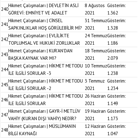
Hikmet Çalışmaları | DEVLETİN ASLİ
8 Ağustos
Gösterim:
240
GÖREVİ: EMNİYET VE ADALET
2021
1.362
Hikmet Çalışmaları | CİNSEL
31 Temmuz
Gösterim:
241
SAPKINLIKLAR HOŞ GÖRÜLEBİLİR Mİ?
2021
1.328
Hikmet Çalışmaları | EVLİLİKTE
24 Temmuz
Gösterim:
242
TOPLUMSAL VE HUKUKİ ZORLUKLAR
2021
1.186
Hikmet Çalışmaları | KUR’AN’DAN
18 Temmuz
Gösterim:
243
BAŞKA KAYNAK VAR MI?
2021
2.079
Hikmet Çalışmaları | HİKMET METODU
10 Temmuz
Gösterim:
244
İLE İLGİLİ SORULAR -3
2021
1.238
Hikmet Çalışmaları | HİKMET METODU
3 Temmuz
Gösterim:
245
İLE İLGİLİ SORULAR -2
2021
1.234
Hikmet Çalışmaları | HİKMET METODU
26 Haziran
Gösterim:
246
İLE İLGİLİ SORULAR
2021
1.149
Hikmet Çalışmaları | GAYR-İ METLÜV
19 Haziran
Gösterim:
247
VAHİY (KUR’AN DIŞI VAHİY) NEDİR?
2021
1.173
Hikmet Çalışmaları | MÜSLÜMANIN
12 Haziran
Gösterim:
248
BİLGİ KAYNAĞI
2021
1.047