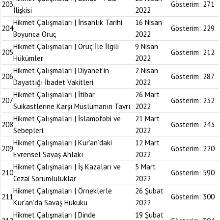
203
Gösterim:
271
İlişkisi
2022
Hikmet Çalışmaları | İnsanlık Tarihi
16 Nisan
204
Gösterim:
229
Boyunca Oruç
2022
Hikmet Çalışmaları | Oruç İle İlgili
9 Nisan
205
Gösterim:
212
Hükümler
2022
Hikmet Çalışmaları | Diyanet’in
2 Nisan
206
Gösterim:
287
Dayattığı İbadet Vakitleri
2022
Hikmet Çalışmaları | İtibar
26 Mart
207
Gösterim:
232
Suikastlerine Karşı Müslümanın Tavrı
2022
Hikmet Çalışmaları | İslamofobi ve
21 Mart
208
Gösterim:
243
Sebepleri
2022
Hikmet Çalışmaları | Kur’an’daki
12 Mart
209
Gösterim:
220
Evrensel Savaş Ahlakı
2022
Hikmet Çalışmaları | İş Kazaları ve
5 Mart
210
Gösterim:
590
Cezai Sorumluluklar
2022
Hikmet Çalışmaları | Örneklerle
26 Şubat
211
Gösterim:
300
Kur’an’da Savaş Hukuku
2022
Hikmet Çalışmaları | Dinde
19 Şubat