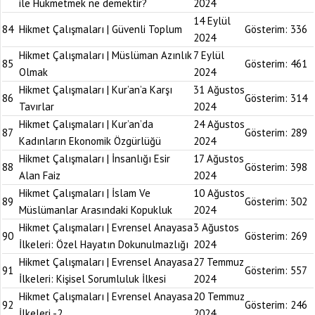
ile Hükmetmek ne demektir?
2024
14 Eylül
84
Hikmet Çalışmaları | Güvenli Toplum
Gösterim:
336
2024
Hikmet Çalışmaları | Müslüman Azınlık
7 Eylül
85
Gösterim:
461
Olmak
2024
Hikmet Çalışmaları | Kur’an’a Karşı
31 Ağustos
86
Gösterim:
314
Tavırlar
2024
Hikmet Çalışmaları | Kur’an’da
24 Ağustos
87
Gösterim:
289
Kadınların Ekonomik Özgürlüğü
2024
Hikmet Çalışmaları | İnsanlığı Esir
17 Ağustos
88
Gösterim:
398
Alan Faiz
2024
Hikmet Çalışmaları | İslam Ve
10 Ağustos
89
Gösterim:
302
Müslümanlar Arasındaki Kopukluk
2024
Hikmet Çalışmaları | Evrensel Anayasa
3 Ağustos
90
Gösterim:
269
İlkeleri: Özel Hayatın Dokunulmazlığı
2024
Hikmet Çalışmaları | Evrensel Anayasa
27 Temmuz
91
Gösterim:
557
İlkeleri: Kişisel Sorumluluk İlkesi
2024
Hikmet Çalışmaları | Evrensel Anayasa
20 Temmuz
92
Gösterim:
246
İlkeleri -2
2024