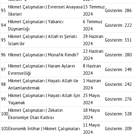
Hikmet Çalışmaları | Evrensel Anayasa
13 Temmuz
93
Gösterim:
286
İlkeleri
2024
Hikmet Çalışmaları | Yabancı
6 Temmuz
94
Gösterim:
222
Düşmanlığı
2024
Hikmet Çalışmaları | Allah’ın Şeriatı
29 Haziran
95
Gösterim:
331
İslam’dır
2024
22 Haziran
96
Hikmet Çalışmaları | Münafık Kimdir?
Gösterim:
280
2024
Hikmet Çalışmaları | Haram Ayların
8 Haziran
97
Gösterim:
249
Evrenselliği
2024
Hikmet Çalışmaları | Hayatı Allah ile
1 Haziran
98
Gösterim:
242
Anlamlandırmak
2024
Hikmet Çalışmaları | Hayatı Allah İçin
25 Mayıs
99
Gösterim:
276
Yaşamak
2024
Hikmet Çalışmaları | Zekatın
18 Mayıs
100
Gösterim:
328
Ekonomiye Olan Katkısı
2024
11 Mayıs
101
Ekonomik İntihar | Hikmet Çalışmaları
Gösterim:
209
2024