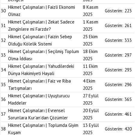
Hikmet Çalışmaları | Faizli Ekonomi
8 Kasım
30
Gösterim:
223
Olmaz
2025
Hikmet Çalışmaları | Zekat Sadece
1 Kasım
31
Gösterim:
261
Zenginlere mi Farzdır?
2025
Hikmet Çalışmaları | Faizin Sebep
25 Ekim
32
Gösterim:
333
Olduğu Kölelik Sistemi
2025
Hikmet Çalışmaları | Seçilmiş Toplum
18 Ekim
33
Gösterim:
297
Olma İddiası
2025
Hikmet Çalışmaları | Yahudilerdeki
11 Ekim
34
Gösterim:
295
Dünya Hakimiyeti Hayali
2025
Hikmet Çalışmaları | Faiz ve Riba
4 Ekim
35
Gösterim:
296
Tartışmaları
2025
Hikmet Çalışmaları | Uyuşturucu
27 Eylül
36
Gösterim:
365
Maddeler
2025
Hikmet Çalışmaları | Evrensel
20 Eylül
37
Gösterim:
461
Sorunlara Kur’an’dan Çözümler
2025
Hikmet Çalışmaları | Toplumda Giyim
13 Eylül
38
Gösterim:
420
Kuşam
2025