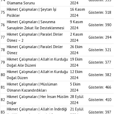
Olamama Sorunu
2024
Hikmet Çalışmaları | Şeytan İşi
16 Kasım
75
Gösterim:
318
Pislikler
2024
Hikmet Çalışmaları | Savunma
9 Kasım
76
Gösterim:
390
Sanayiinin Zekat İle Desteklenmesi
2024
Hikmet Çalışmaları | Paralel Dinler
2 Kasım
77
Gösterim:
294
Ölmez – 2
2024
Hikmet Çalışmaları | Paralel Dinler
26 Ekim
78
Gösterim:
321
Ölmez
2024
Hikmet Çalışmaları | Allah’ın Kurduğu
19 Ekim
79
Gösterim:
377
Doğal Aile Düzeni
2024
Hikmet Çalışmaları | Allah’ın Kurduğu
12 Ekim
80
Gösterim:
382
Doğal Düzen
2024
Hikmet Çalışmaları | Müslüman
5 Ekim
81
Gösterim:
466
Olmanın Kazandırdıkları
2024
Hikmet Çalışmaları | Her İnsan Müslim
28 Eylül
82
Gösterim:
410
Doğar
2024
Hikmet Çalışmaları | Allah’ın İndirdiği
21 Eylül
83
Gösterim:
397