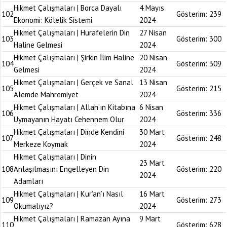
Hikmet Çalışmaları | Borca Dayalı
4 Mayıs
102
Gösterim:
239
Ekonomi: Kölelik Sistemi
2024
Hikmet Çalışmaları | Hurafelerin Din
27 Nisan
103
Gösterim:
300
Haline Gelmesi
2024
Hikmet Çalışmaları | Şirkin İlim Haline
20 Nisan
104
Gösterim:
309
Gelmesi
2024
Hikmet Çalışmaları | Gerçek ve Sanal
13 Nisan
105
Gösterim:
215
Alemde Mahremiyet
2024
Hikmet Çalışmaları | Allah’ın Kitabına
6 Nisan
106
Gösterim:
336
Uymayanın Hayatı Cehennem Olur
2024
Hikmet Çalışmaları | Dinde Kendini
30 Mart
107
Gösterim:
248
Merkeze Koymak
2024
Hikmet Çalışmaları | Dinin
23 Mart
108
Anlaşılmasını Engelleyen Din
Gösterim:
220
2024
Adamları
Hikmet Çalışmaları | Kur’an’ı Nasıl
16 Mart
109
Gösterim:
273
Okumalıyız?
2024
Hikmet Çalışmaları | Ramazan Ayına
9 Mart
110
Gösterim:
628