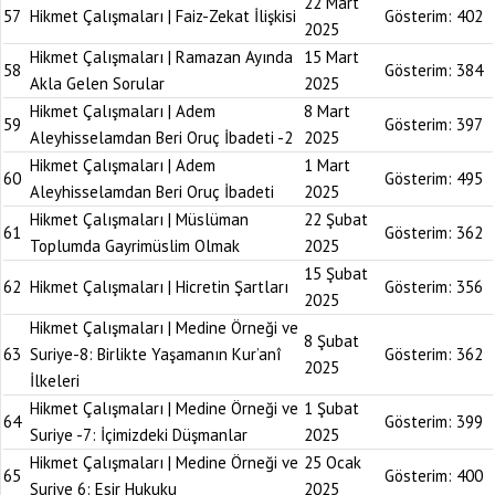
22 Mart
57
Hikmet Çalışmaları | Faiz-Zekat İlişkisi
Gösterim:
402
2025
Hikmet Çalışmaları | Ramazan Ayında
15 Mart
58
Gösterim:
384
Akla Gelen Sorular
2025
Hikmet Çalışmaları | Adem
8 Mart
59
Gösterim:
397
Aleyhisselamdan Beri Oruç İbadeti -2
2025
Hikmet Çalışmaları | Adem
1 Mart
60
Gösterim:
495
Aleyhisselamdan Beri Oruç İbadeti
2025
Hikmet Çalışmaları | Müslüman
22 Şubat
61
Gösterim:
362
Toplumda Gayrimüslim Olmak
2025
15 Şubat
62
Hikmet Çalışmaları | Hicretin Şartları
Gösterim:
356
2025
Hikmet Çalışmaları | Medine Örneği ve
8 Şubat
63
Suriye-8: Birlikte Yaşamanın Kur’anî
Gösterim:
362
2025
İlkeleri
Hikmet Çalışmaları | Medine Örneği ve
1 Şubat
64
Gösterim:
399
Suriye -7: İçimizdeki Düşmanlar
2025
Hikmet Çalışmaları | Medine Örneği ve
25 Ocak
65
Gösterim:
400
Suriye 6: Esir Hukuku
2025