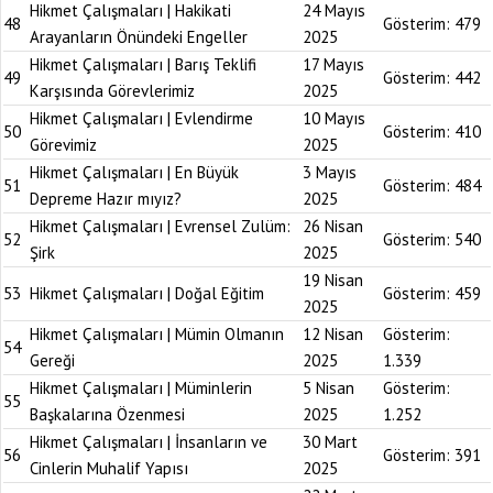
Hikmet Çalışmaları | Hakikati
24 Mayıs
48
Gösterim:
479
Arayanların Önündeki Engeller
2025
Hikmet Çalışmaları | Barış Teklifi
17 Mayıs
49
Gösterim:
442
Karşısında Görevlerimiz
2025
Hikmet Çalışmaları | Evlendirme
10 Mayıs
50
Gösterim:
410
Görevimiz
2025
Hikmet Çalışmaları | En Büyük
3 Mayıs
51
Gösterim:
484
Depreme Hazır mıyız?
2025
Hikmet Çalışmaları | Evrensel Zulüm:
26 Nisan
52
Gösterim:
540
Şirk
2025
19 Nisan
53
Hikmet Çalışmaları | Doğal Eğitim
Gösterim:
459
2025
Hikmet Çalışmaları | Mümin Olmanın
12 Nisan
Gösterim:
54
Gereği
2025
1.339
Hikmet Çalışmaları | Müminlerin
5 Nisan
Gösterim:
55
Başkalarına Özenmesi
2025
1.252
Hikmet Çalışmaları | İnsanların ve
30 Mart
56
Gösterim:
391
Cinlerin Muhalif Yapısı
2025