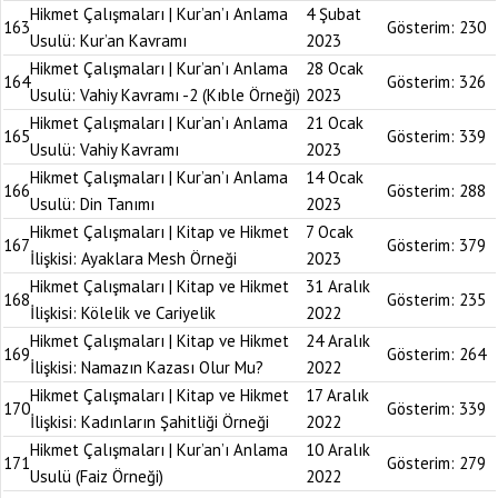
Hikmet Çalışmaları | Kur’an’ı Anlama
4 Şubat
163
Gösterim:
230
Usulü: Kur’an Kavramı
2023
Hikmet Çalışmaları | Kur’an’ı Anlama
28 Ocak
164
Gösterim:
326
Usulü: Vahiy Kavramı -2 (Kıble Örneği)
2023
Hikmet Çalışmaları | Kur’an’ı Anlama
21 Ocak
165
Gösterim:
339
Usulü: Vahiy Kavramı
2023
Hikmet Çalışmaları | Kur’an’ı Anlama
14 Ocak
166
Gösterim:
288
Usulü: Din Tanımı
2023
Hikmet Çalışmaları | Kitap ve Hikmet
7 Ocak
167
Gösterim:
379
İlişkisi: Ayaklara Mesh Örneği
2023
Hikmet Çalışmaları | Kitap ve Hikmet
31 Aralık
168
Gösterim:
235
İlişkisi: Kölelik ve Cariyelik
2022
Hikmet Çalışmaları | Kitap ve Hikmet
24 Aralık
169
Gösterim:
264
İlişkisi: Namazın Kazası Olur Mu?
2022
Hikmet Çalışmaları | Kitap ve Hikmet
17 Aralık
170
Gösterim:
339
İlişkisi: Kadınların Şahitliği Örneği
2022
Hikmet Çalışmaları | Kur’an’ı Anlama
10 Aralık
171
Gösterim:
279
Usulü (Faiz Örneği)
2022