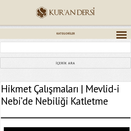
İsminiz (*)
KATEGORILER
Epostanız (*)
Hikmet Çalışmaları | Mevlid-i
Yaşadığınız Hatanın Ayrıntıları
Nebi’de Nebiliği Katletme
Bağlantıyı Gönderin