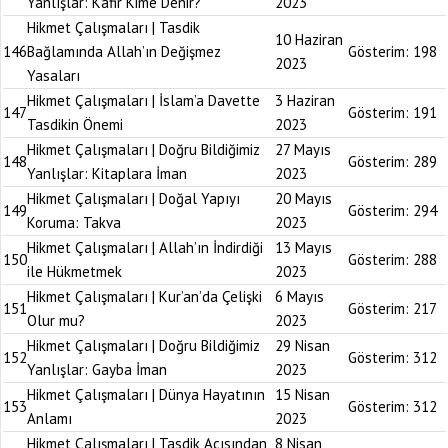
Yanlışlar: Kafir Kime Denir?
2023
Hikmet Çalışmaları | Tasdik
10 Haziran
146
Bağlamında Allah’ın Değişmez
Gösterim:
198
2023
Yasaları
Hikmet Çalışmaları | İslam’a Davette
3 Haziran
147
Gösterim:
191
Tasdikin Önemi
2023
Hikmet Çalışmaları | Doğru Bildiğimiz
27 Mayıs
148
Gösterim:
289
Yanlışlar: Kitaplara İman
2023
Hikmet Çalışmaları | Doğal Yapıyı
20 Mayıs
149
Gösterim:
294
Koruma: Takva
2023
Hikmet Çalışmaları | Allah’ın İndirdiği
13 Mayıs
150
Gösterim:
288
ile Hükmetmek
2023
Hikmet Çalışmaları | Kur’an’da Çelişki
6 Mayıs
151
Gösterim:
217
Olur mu?
2023
Hikmet Çalışmaları | Doğru Bildiğimiz
29 Nisan
152
Gösterim:
312
Yanlışlar: Gayba İman
2023
Hikmet Çalışmaları | Dünya Hayatının
15 Nisan
153
Gösterim:
312
Anlamı
2023
Hikmet Çalışmaları | Tasdik Açısından
8 Nisan