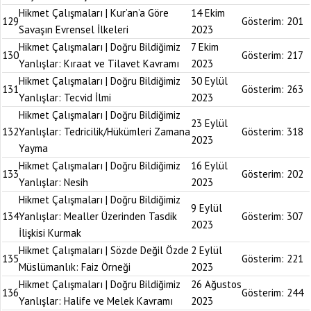
Hikmet Çalışmaları | Kur’an’a Göre
14 Ekim
129
Gösterim:
201
Savaşın Evrensel İlkeleri
2023
Hikmet Çalışmaları | Doğru Bildiğimiz
7 Ekim
130
Gösterim:
217
Yanlışlar: Kıraat ve Tilavet Kavramı
2023
Hikmet Çalışmaları | Doğru Bildiğimiz
30 Eylül
131
Gösterim:
263
Yanlışlar: Tecvid İlmi
2023
Hikmet Çalışmaları | Doğru Bildiğimiz
23 Eylül
132
Yanlışlar: Tedricilik/Hükümleri Zamana
Gösterim:
318
2023
Yayma
Hikmet Çalışmaları | Doğru Bildiğimiz
16 Eylül
133
Gösterim:
202
Yanlışlar: Nesih
2023
Hikmet Çalışmaları | Doğru Bildiğimiz
9 Eylül
134
Yanlışlar: Mealler Üzerinden Tasdik
Gösterim:
307
2023
İlişkisi Kurmak
Hikmet Çalışmaları | Sözde Değil Özde
2 Eylül
135
Gösterim:
221
Müslümanlık: Faiz Örneği
2023
Hikmet Çalışmaları | Doğru Bildiğimiz
26 Ağustos
136
Gösterim:
244
Yanlışlar: Halife ve Melek Kavramı
2023