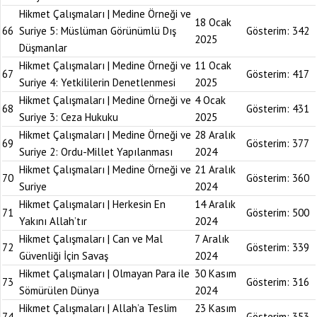
Hikmet Çalışmaları | Medine Örneği ve
18 Ocak
66
Suriye 5: Müslüman Görünümlü Dış
Gösterim:
342
2025
Düşmanlar
Hikmet Çalışmaları | Medine Örneği ve
11 Ocak
67
Gösterim:
417
Suriye 4: Yetkililerin Denetlenmesi
2025
Hikmet Çalışmaları | Medine Örneği ve
4 Ocak
68
Gösterim:
431
Suriye 3: Ceza Hukuku
2025
Hikmet Çalışmaları | Medine Örneği ve
28 Aralık
69
Gösterim:
377
Suriye 2: Ordu-Millet Yapılanması
2024
Hikmet Çalışmaları | Medine Örneği ve
21 Aralık
70
Gösterim:
360
Suriye
2024
Hikmet Çalışmaları | Herkesin En
14 Aralık
71
Gösterim:
500
Yakını Allah’tır
2024
Hikmet Çalışmaları | Can ve Mal
7 Aralık
72
Gösterim:
339
Güvenliği İçin Savaş
2024
Hikmet Çalışmaları | Olmayan Para ile
30 Kasım
73
Gösterim:
316
Sömürülen Dünya
2024
Hikmet Çalışmaları | Allah’a Teslim
23 Kasım
74
Gösterim:
353