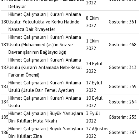
2022
Detaylar
Hikmet Çalışmaları | Kur’an’ı Anlama
8 Ekim
180
Usulü: Yolculukta ve Korku Halinde
Gösterim:
361
2022
Namaza Dair Rivayetler
Hikmet Çalışmaları | Kur’an’ı Anlama
1 Ekim
181
Usulü (Muhammed (as)’ın Söz ve
Gösterim:
468
2022
Davranışlarının Bağlayıcılığı)
Hikmet Çalışmaları | Kur’an’ı Anlama
24 Eylül
182
Usulü (Kur’an’ı Anlamada Nebi-Resul
Gösterim:
313
2022
Farkının Önemi)
Hikmet Çalışmaları | Kur’an’ı Anlama
17 Eylül
183
Gösterim:
259
Usulü (Usule Dair Temel Ayetler)
2022
Hikmet Çalışmaları | Kur’an’ı Anlama
10 Eylül
184
Gösterim:
264
Usulü
2022
Hikmet Çalışmaları | Büyük Yanlışlara
3 Eylül
185
Gösterim:
255
Dini Kılıflar: Muta Nikahı
2022
Hikmet Çalışmaları | Büyük Yanlışlara
27 Ağustos
186
Gösterim:
287
Dini Kılıflar: Zina
2022