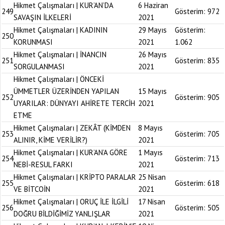
Hikmet Çalışmaları | KUR’AN’DA
6 Haziran
249
Gösterim:
972
SAVAŞIN İLKELERİ
2021
Hikmet Çalışmaları | KADININ
29 Mayıs
Gösterim:
250
KORUNMASI
2021
1.062
Hikmet Çalışmaları | İNANCIN
26 Mayıs
251
Gösterim:
835
SORGULANMASI
2021
Hikmet Çalışmaları | ÖNCEKİ
ÜMMETLER ÜZERİNDEN YAPILAN
15 Mayıs
252
Gösterim:
905
UYARILAR: DÜNYAYI AHİRETE TERCİH
2021
ETME
Hikmet Çalışmaları | ZEKÂT (KİMDEN
8 Mayıs
253
Gösterim:
705
ALINIR, KİME VERİLİR?)
2021
Hikmet Çalışmaları | KUR’AN’A GÖRE
1 Mayıs
254
Gösterim:
713
NEBİ-RESUL FARKI
2021
Hikmet Çalışmaları | KRİPTO PARALAR
25 Nisan
255
Gösterim:
618
VE BİTCOİN
2021
Hikmet Çalışmaları | ORUÇ İLE İLGİLİ
17 Nisan
256
Gösterim:
505
DOĞRU BİLDİĞİMİZ YANLIŞLAR
2021