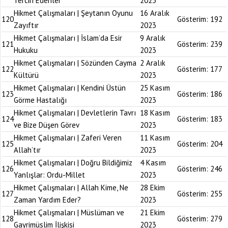
Tercih Edenler
2023
Hikmet Çalışmaları | Şeytanın Oyunu
16 Aralık
120
Gösterim:
192
Zayıftır
2023
Hikmet Çalışmaları | İslam’da Esir
9 Aralık
121
Gösterim:
239
Hukuku
2023
Hikmet Çalışmaları | Sözünden Cayma
2 Aralık
122
Gösterim:
177
Kültürü
2023
Hikmet Çalışmaları | Kendini Üstün
25 Kasım
123
Gösterim:
186
Görme Hastalığı
2023
Hikmet Çalışmaları | Devletlerin Tavrı
18 Kasım
124
Gösterim:
183
ve Bize Düşen Görev
2023
Hikmet Çalışmaları | Zaferi Veren
11 Kasım
125
Gösterim:
204
Allah’tır
2023
Hikmet Çalışmaları | Doğru Bildiğimiz
4 Kasım
126
Gösterim:
246
Yanlışlar: Ordu-Millet
2023
Hikmet Çalışmaları | Allah Kime, Ne
28 Ekim
127
Gösterim:
255
Zaman Yardım Eder?
2023
Hikmet Çalışmaları | Müslüman ve
21 Ekim
128
Gösterim:
279
Gayrimüslim İlişkisi
2023