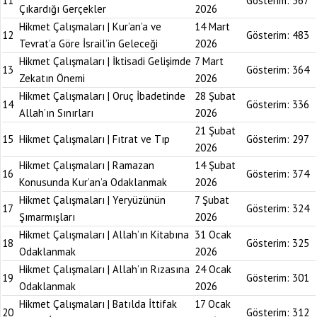
11
Gösterim:
367
Çıkardığı Gerçekler
2026
Hikmet Çalışmaları | Kur’an’a ve
14 Mart
12
Gösterim:
483
Tevrat’a Göre İsrail’in Geleceği
2026
Hikmet Çalışmaları | İktisadi Gelişimde
7 Mart
13
Gösterim:
364
Zekatın Önemi
2026
Hikmet Çalışmaları | Oruç İbadetinde
28 Şubat
14
Gösterim:
336
Allah’ın Sınırları
2026
21 Şubat
15
Hikmet Çalışmaları | Fıtrat ve Tıp
Gösterim:
297
2026
Hikmet Çalışmaları | Ramazan
14 Şubat
16
Gösterim:
374
Konusunda Kur’an’a Odaklanmak
2026
Hikmet Çalışmaları | Yeryüzünün
7 Şubat
17
Gösterim:
324
Şımarmışları
2026
Hikmet Çalışmaları | Allah’ın Kitabına
31 Ocak
18
Gösterim:
325
Odaklanmak
2026
Hikmet Çalışmaları | Allah’ın Rızasına
24 Ocak
19
Gösterim:
301
Odaklanmak
2026
Hikmet Çalışmaları | Batılda İttifak
17 Ocak
20
Gösterim:
312