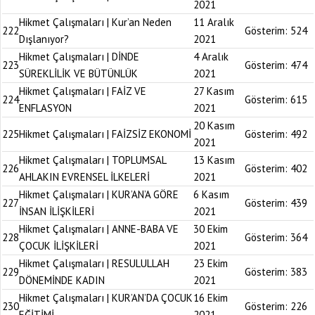
2021
Hikmet Çalışmaları | Kur’an Neden
11 Aralık
222
Gösterim:
524
Dışlanıyor?
2021
Hikmet Çalışmaları | DİNDE
4 Aralık
223
Gösterim:
474
SÜREKLİLİK VE BÜTÜNLÜK
2021
Hikmet Çalışmaları | FAİZ VE
27 Kasım
224
Gösterim:
615
ENFLASYON
2021
20 Kasım
225
Hikmet Çalışmaları | FAİZSİZ EKONOMİ
Gösterim:
492
2021
Hikmet Çalışmaları | TOPLUMSAL
13 Kasım
226
Gösterim:
402
AHLAKIN EVRENSEL İLKELERİ
2021
Hikmet Çalışmaları | KUR’AN’A GÖRE
6 Kasım
227
Gösterim:
439
İNSAN İLİŞKİLERİ
2021
Hikmet Çalışmaları | ANNE-BABA VE
30 Ekim
228
Gösterim:
364
ÇOCUK İLİŞKİLERİ
2021
Hikmet Çalışmaları | RESULULLAH
23 Ekim
229
Gösterim:
383
DÖNEMİNDE KADIN
2021
Hikmet Çalışmaları | KUR’AN’DA ÇOCUK
16 Ekim
230
Gösterim:
226
EĞİTİMİ
2021