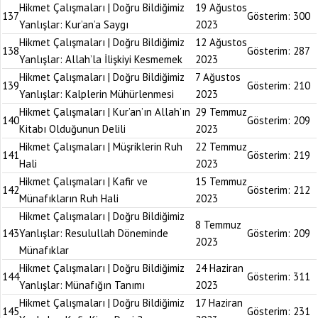
Hikmet Çalışmaları | Doğru Bildiğimiz
19 Ağustos
137
Gösterim:
300
Yanlışlar: Kur’an’a Saygı
2023
Hikmet Çalışmaları | Doğru Bildiğimiz
12 Ağustos
138
Gösterim:
287
Yanlışlar: Allah’la İlişkiyi Kesmemek
2023
Hikmet Çalışmaları | Doğru Bildiğimiz
7 Ağustos
139
Gösterim:
210
Yanlışlar: Kalplerin Mühürlenmesi
2023
Hikmet Çalışmaları | Kur’an’ın Allah’ın
29 Temmuz
140
Gösterim:
209
Kitabı Olduğunun Delili
2023
Hikmet Çalışmaları | Müşriklerin Ruh
22 Temmuz
141
Gösterim:
219
Hali
2023
Hikmet Çalışmaları | Kafir ve
15 Temmuz
142
Gösterim:
212
Münafıkların Ruh Hali
2023
Hikmet Çalışmaları | Doğru Bildiğimiz
8 Temmuz
143
Yanlışlar: Resulullah Döneminde
Gösterim:
209
2023
Münafıklar
Hikmet Çalışmaları | Doğru Bildiğimiz
24 Haziran
144
Gösterim:
311
Yanlışlar: Münafığın Tanımı
2023
Hikmet Çalışmaları | Doğru Bildiğimiz
17 Haziran
145
Gösterim:
231