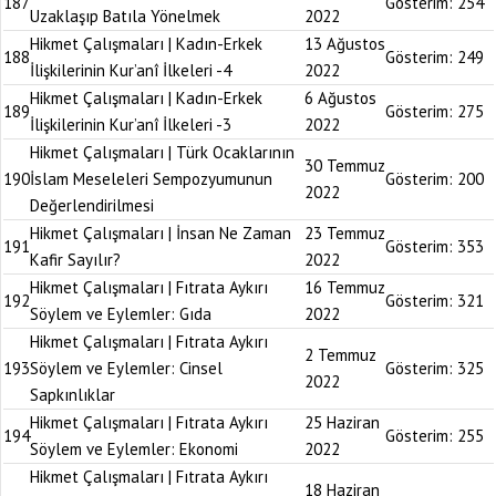
187
Gösterim:
254
Uzaklaşıp Batıla Yönelmek
2022
Hikmet Çalışmaları | Kadın-Erkek
13 Ağustos
188
Gösterim:
249
İlişkilerinin Kur’anî İlkeleri -4
2022
Hikmet Çalışmaları | Kadın-Erkek
6 Ağustos
189
Gösterim:
275
İlişkilerinin Kur’anî İlkeleri -3
2022
Hikmet Çalışmaları | Türk Ocaklarının
30 Temmuz
190
İslam Meseleleri Sempozyumunun
Gösterim:
200
2022
Değerlendirilmesi
Hikmet Çalışmaları | İnsan Ne Zaman
23 Temmuz
191
Gösterim:
353
Kafir Sayılır?
2022
Hikmet Çalışmaları | Fıtrata Aykırı
16 Temmuz
192
Gösterim:
321
Söylem ve Eylemler: Gıda
2022
Hikmet Çalışmaları | Fıtrata Aykırı
2 Temmuz
193
Söylem ve Eylemler: Cinsel
Gösterim:
325
2022
Sapkınlıklar
Hikmet Çalışmaları | Fıtrata Aykırı
25 Haziran
194
Gösterim:
255
Söylem ve Eylemler: Ekonomi
2022
Hikmet Çalışmaları | Fıtrata Aykırı
18 Haziran