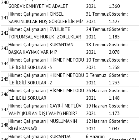
240
GÖREVİ: EMNİYET VE ADALET
2021
1.360
Hikmet Çalışmaları | CİNSEL
31 Temmuz
Gösterim:
241
SAPKINLIKLAR HOŞ GÖRÜLEBİLİR Mİ?
2021
1.327
Hikmet Çalışmaları | EVLİLİKTE
24 Temmuz
Gösterim:
242
TOPLUMSAL VE HUKUKİ ZORLUKLAR
2021
1.185
Hikmet Çalışmaları | KUR’AN’DAN
18 Temmuz
Gösterim:
243
BAŞKA KAYNAK VAR MI?
2021
2.078
Hikmet Çalışmaları | HİKMET METODU
10 Temmuz
Gösterim:
244
İLE İLGİLİ SORULAR -3
2021
1.238
Hikmet Çalışmaları | HİKMET METODU
3 Temmuz
Gösterim:
245
İLE İLGİLİ SORULAR -2
2021
1.233
Hikmet Çalışmaları | HİKMET METODU
26 Haziran
Gösterim:
246
İLE İLGİLİ SORULAR
2021
1.148
Hikmet Çalışmaları | GAYR-İ METLÜV
19 Haziran
Gösterim:
247
VAHİY (KUR’AN DIŞI VAHİY) NEDİR?
2021
1.173
Hikmet Çalışmaları | MÜSLÜMANIN
12 Haziran
Gösterim:
248
BİLGİ KAYNAĞI
2021
1.047
Hikmet Çalışmaları | KUR’AN’DA
6 Haziran