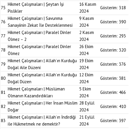
Hikmet Çalışmaları | Şeytan İşi
16 Kasım
75
Gösterim:
318
Pislikler
2024
Hikmet Çalışmaları | Savunma
9 Kasım
76
Gösterim:
390
Sanayiinin Zekat İle Desteklenmesi
2024
Hikmet Çalışmaları | Paralel Dinler
2 Kasım
77
Gösterim:
293
Ölmez – 2
2024
Hikmet Çalışmaları | Paralel Dinler
26 Ekim
78
Gösterim:
320
Ölmez
2024
Hikmet Çalışmaları | Allah’ın Kurduğu
19 Ekim
79
Gösterim:
376
Doğal Aile Düzeni
2024
Hikmet Çalışmaları | Allah’ın Kurduğu
12 Ekim
80
Gösterim:
381
Doğal Düzen
2024
Hikmet Çalışmaları | Müslüman
5 Ekim
81
Gösterim:
466
Olmanın Kazandırdıkları
2024
Hikmet Çalışmaları | Her İnsan Müslim
28 Eylül
82
Gösterim:
410
Doğar
2024
Hikmet Çalışmaları | Allah’ın İndirdiği
21 Eylül
83
Gösterim:
397
ile Hükmetmek ne demektir?
2024