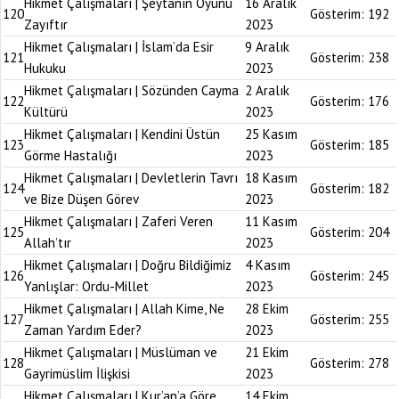
Hikmet Çalışmaları | Şeytanın Oyunu
16 Aralık
120
Gösterim:
192
Zayıftır
2023
Hikmet Çalışmaları | İslam’da Esir
9 Aralık
121
Gösterim:
238
Hukuku
2023
Hikmet Çalışmaları | Sözünden Cayma
2 Aralık
122
Gösterim:
176
Kültürü
2023
Hikmet Çalışmaları | Kendini Üstün
25 Kasım
123
Gösterim:
185
Görme Hastalığı
2023
Hikmet Çalışmaları | Devletlerin Tavrı
18 Kasım
124
Gösterim:
182
ve Bize Düşen Görev
2023
Hikmet Çalışmaları | Zaferi Veren
11 Kasım
125
Gösterim:
204
Allah’tır
2023
Hikmet Çalışmaları | Doğru Bildiğimiz
4 Kasım
126
Gösterim:
245
Yanlışlar: Ordu-Millet
2023
Hikmet Çalışmaları | Allah Kime, Ne
28 Ekim
127
Gösterim:
255
Zaman Yardım Eder?
2023
Hikmet Çalışmaları | Müslüman ve
21 Ekim
128
Gösterim:
278
Gayrimüslim İlişkisi
2023
Hikmet Çalışmaları | Kur’an’a Göre
14 Ekim