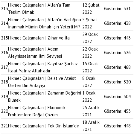
Hikmet Çalışmaları | Allah’a Tam
12 Şubat
213
Gösterim:
331
Teslim Olmak
2022
Hikmet Çalışmaları | Allah’ın Varlığına
5 Şubat
214
Gösterim:
438
İnanmak Mümin Olmak İçin Yeterli Mi?
2022
29 Ocak
215
Hikmet Çalışmaları | Zıhar ve İla
Gösterim:
443
2022
Hikmet Çalışmaları | Adem
22 Ocak
216
Gösterim:
526
Aleyhisselamın İlmi Seviyesi
2022
Hikmet Çalışmaları | Kayıtsız Şartsız
15 Ocak
217
Gösterim:
468
İtaat Yalnız Allah’adır
2022
Hikmet Çalışmaları | Deist ve Ateist
8 Ocak
218
Gösterim:
520
Üreten Din Anlayışı
2022
Hikmet Çalışmaları | Zamanın Değerini
1 Ocak
219
Gösterim:
504
Bilmek
2022
Hikmet Çalışmaları | Ekonomik
25 Aralık
220
Gösterim:
453
Problemlere Doğal Çözüm
2021
18 Aralık
221
Hikmet Çalışmaları | Tek Din İslam’dır
Gösterim:
448
2021