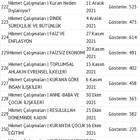
Hikmet Çalışmaları | Kur’an Neden
11 Aralık
222
Gösterim:
523
Dışlanıyor?
2021
Hikmet Çalışmaları | DİNDE
4 Aralık
223
Gösterim:
473
SÜREKLİLİK VE BÜTÜNLÜK
2021
Hikmet Çalışmaları | FAİZ VE
27 Kasım
224
Gösterim:
614
ENFLASYON
2021
20 Kasım
225
Hikmet Çalışmaları | FAİZSİZ EKONOMİ
Gösterim:
491
2021
Hikmet Çalışmaları | TOPLUMSAL
13 Kasım
226
Gösterim:
402
AHLAKIN EVRENSEL İLKELERİ
2021
Hikmet Çalışmaları | KUR’AN’A GÖRE
6 Kasım
227
Gösterim:
438
İNSAN İLİŞKİLERİ
2021
Hikmet Çalışmaları | ANNE-BABA VE
30 Ekim
228
Gösterim:
363
ÇOCUK İLİŞKİLERİ
2021
Hikmet Çalışmaları | RESULULLAH
23 Ekim
229
Gösterim:
382
DÖNEMİNDE KADIN
2021
Hikmet Çalışmaları | KUR’AN’DA ÇOCUK
16 Ekim
230
Gösterim:
225
EĞİTİMİ
2021