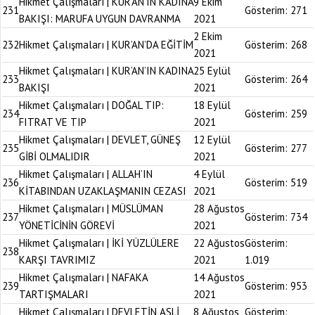
Hikmet Çalışmaları | KUR’AN’IN KADINA
9 Ekim
231
Gösterim:
271
BAKIŞI: MARUFA UYGUN DAVRANMA
2021
2 Ekim
232
Hikmet Çalışmaları | KUR’AN’DA EĞİTİM
Gösterim:
268
2021
Hikmet Çalışmaları | KUR’AN’IN KADINA
25 Eylül
233
Gösterim:
264
BAKIŞI
2021
Hikmet Çalışmaları | DOĞAL TIP:
18 Eylül
234
Gösterim:
259
FITRAT VE TIP
2021
Hikmet Çalışmaları | DEVLET, GÜNEŞ
12 Eylül
235
Gösterim:
277
GİBİ OLMALIDIR
2021
Hikmet Çalışmaları | ALLAH’IN
4 Eylül
236
Gösterim:
519
KİTABINDAN UZAKLAŞMANIN CEZASI
2021
Hikmet Çalışmaları | MÜSLÜMAN
28 Ağustos
237
Gösterim:
734
YÖNETİCİNİN GÖREVİ
2021
Hikmet Çalışmaları | İKİ YÜZLÜLERE
22 Ağustos
Gösterim:
238
KARŞI TAVRIMIZ
2021
1.019
Hikmet Çalışmaları | NAFAKA
14 Ağustos
239
Gösterim:
953
TARTIŞMALARI
2021
Hikmet Çalışmaları | DEVLETİN ASLİ
8 Ağustos
Gösterim: