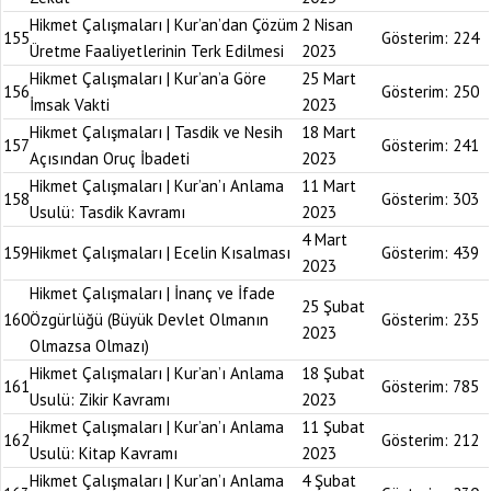
Hikmet Çalışmaları | Kur’an’dan Çözüm
2 Nisan
155
Gösterim:
224
Üretme Faaliyetlerinin Terk Edilmesi
2023
Hikmet Çalışmaları | Kur’an’a Göre
25 Mart
156
Gösterim:
250
İmsak Vakti
2023
Hikmet Çalışmaları | Tasdik ve Nesih
18 Mart
157
Gösterim:
241
Açısından Oruç İbadeti
2023
Hikmet Çalışmaları | Kur’an’ı Anlama
11 Mart
158
Gösterim:
303
Usulü: Tasdik Kavramı
2023
4 Mart
159
Hikmet Çalışmaları | Ecelin Kısalması
Gösterim:
439
2023
Hikmet Çalışmaları | İnanç ve İfade
25 Şubat
160
Özgürlüğü (Büyük Devlet Olmanın
Gösterim:
235
2023
Olmazsa Olmazı)
Hikmet Çalışmaları | Kur’an’ı Anlama
18 Şubat
161
Gösterim:
785
Usulü: Zikir Kavramı
2023
Hikmet Çalışmaları | Kur’an’ı Anlama
11 Şubat
162
Gösterim:
212
Usulü: Kitap Kavramı
2023
Hikmet Çalışmaları | Kur’an’ı Anlama
4 Şubat