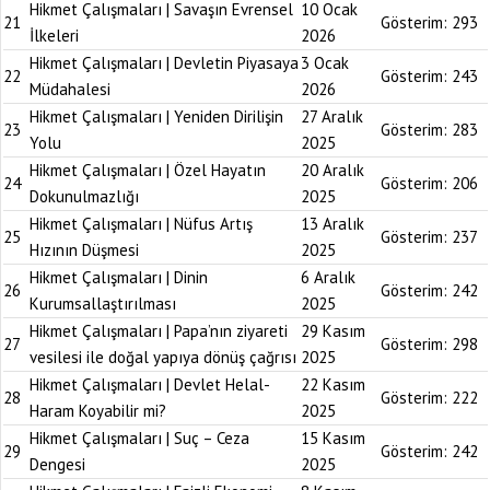
Hikmet Çalışmaları | Savaşın Evrensel
10 Ocak
21
Gösterim:
293
İlkeleri
2026
Hikmet Çalışmaları | Devletin Piyasaya
3 Ocak
22
Gösterim:
243
Müdahalesi
2026
Hikmet Çalışmaları | Yeniden Dirilişin
27 Aralık
23
Gösterim:
283
Yolu
2025
Hikmet Çalışmaları | Özel Hayatın
20 Aralık
24
Gösterim:
206
Dokunulmazlığı
2025
Hikmet Çalışmaları | Nüfus Artış
13 Aralık
25
Gösterim:
237
Hızının Düşmesi
2025
Hikmet Çalışmaları | Dinin
6 Aralık
26
Gösterim:
242
Kurumsallaştırılması
2025
Hikmet Çalışmaları | Papa’nın ziyareti
29 Kasım
27
Gösterim:
298
vesilesi ile doğal yapıya dönüş çağrısı
2025
Hikmet Çalışmaları | Devlet Helal-
22 Kasım
28
Gösterim:
222
Haram Koyabilir mi?
2025
Hikmet Çalışmaları | Suç – Ceza
15 Kasım
29
Gösterim:
242
Dengesi
2025