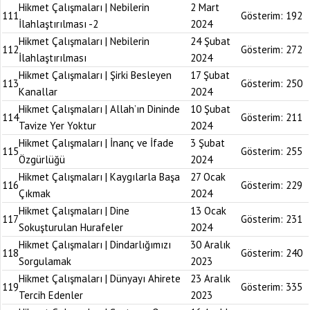
Hikmet Çalışmaları | Nebilerin
2 Mart
111
Gösterim:
192
İlahlaştırılması -2
2024
Hikmet Çalışmaları | Nebilerin
24 Şubat
112
Gösterim:
272
İlahlaştırılması
2024
Hikmet Çalışmaları | Şirki Besleyen
17 Şubat
113
Gösterim:
250
Kanallar
2024
Hikmet Çalışmaları | Allah’ın Dininde
10 Şubat
114
Gösterim:
211
Tavize Yer Yoktur
2024
Hikmet Çalışmaları | İnanç ve İfade
3 Şubat
115
Gösterim:
255
Özgürlüğü
2024
Hikmet Çalışmaları | Kaygılarla Başa
27 Ocak
116
Gösterim:
229
Çıkmak
2024
Hikmet Çalışmaları | Dine
13 Ocak
117
Gösterim:
231
Sokuşturulan Hurafeler
2024
Hikmet Çalışmaları | Dindarlığımızı
30 Aralık
118
Gösterim:
240
Sorgulamak
2023
Hikmet Çalışmaları | Dünyayı Ahirete
23 Aralık
119
Gösterim:
335
Tercih Edenler
2023