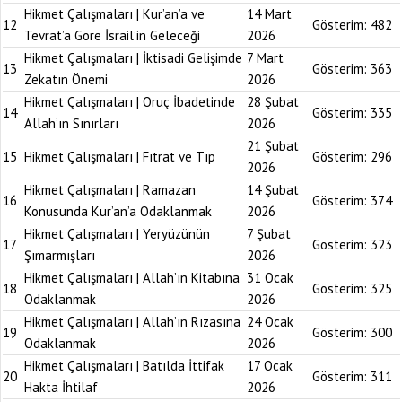
Hikmet Çalışmaları | Kur’an’a ve
14 Mart
12
Gösterim:
482
Tevrat’a Göre İsrail’in Geleceği
2026
Hikmet Çalışmaları | İktisadi Gelişimde
7 Mart
13
Gösterim:
363
Zekatın Önemi
2026
Hikmet Çalışmaları | Oruç İbadetinde
28 Şubat
14
Gösterim:
335
Allah’ın Sınırları
2026
21 Şubat
15
Hikmet Çalışmaları | Fıtrat ve Tıp
Gösterim:
296
2026
Hikmet Çalışmaları | Ramazan
14 Şubat
16
Gösterim:
374
Konusunda Kur’an’a Odaklanmak
2026
Hikmet Çalışmaları | Yeryüzünün
7 Şubat
17
Gösterim:
323
Şımarmışları
2026
Hikmet Çalışmaları | Allah’ın Kitabına
31 Ocak
18
Gösterim:
325
Odaklanmak
2026
Hikmet Çalışmaları | Allah’ın Rızasına
24 Ocak
19
Gösterim:
300
Odaklanmak
2026
Hikmet Çalışmaları | Batılda İttifak
17 Ocak
20
Gösterim:
311
Hakta İhtilaf
2026