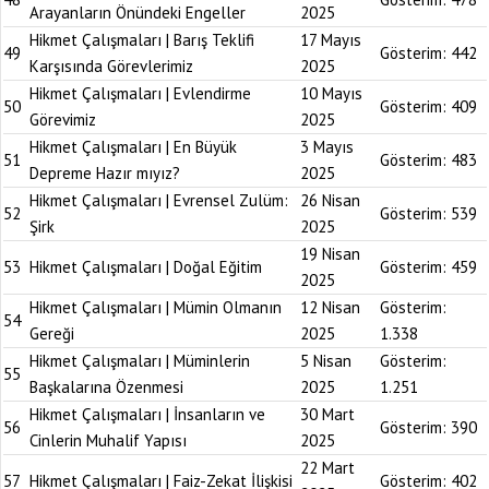
Arayanların Önündeki Engeller
2025
Hikmet Çalışmaları | Barış Teklifi
17 Mayıs
49
Gösterim:
442
Karşısında Görevlerimiz
2025
Hikmet Çalışmaları | Evlendirme
10 Mayıs
50
Gösterim:
409
Görevimiz
2025
Hikmet Çalışmaları | En Büyük
3 Mayıs
51
Gösterim:
483
Depreme Hazır mıyız?
2025
Hikmet Çalışmaları | Evrensel Zulüm:
26 Nisan
52
Gösterim:
539
Şirk
2025
19 Nisan
53
Hikmet Çalışmaları | Doğal Eğitim
Gösterim:
459
2025
Hikmet Çalışmaları | Mümin Olmanın
12 Nisan
Gösterim:
54
Gereği
2025
1.338
Hikmet Çalışmaları | Müminlerin
5 Nisan
Gösterim:
55
Başkalarına Özenmesi
2025
1.251
Hikmet Çalışmaları | İnsanların ve
30 Mart
56
Gösterim:
390
Cinlerin Muhalif Yapısı
2025
22 Mart
57
Hikmet Çalışmaları | Faiz-Zekat İlişkisi
Gösterim:
402