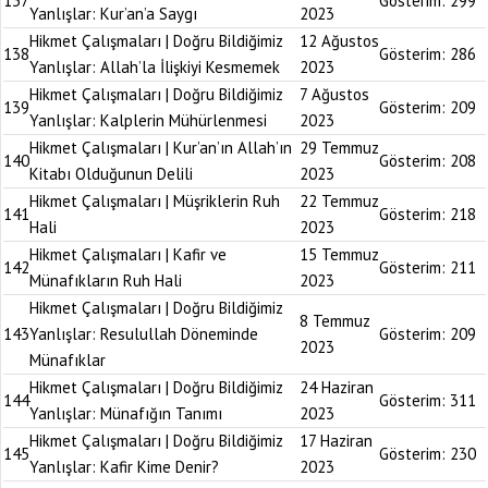
137
Gösterim:
299
Yanlışlar: Kur’an’a Saygı
2023
Hikmet Çalışmaları | Doğru Bildiğimiz
12 Ağustos
138
Gösterim:
286
Yanlışlar: Allah’la İlişkiyi Kesmemek
2023
Hikmet Çalışmaları | Doğru Bildiğimiz
7 Ağustos
139
Gösterim:
209
Yanlışlar: Kalplerin Mühürlenmesi
2023
Hikmet Çalışmaları | Kur’an’ın Allah’ın
29 Temmuz
140
Gösterim:
208
Kitabı Olduğunun Delili
2023
Hikmet Çalışmaları | Müşriklerin Ruh
22 Temmuz
141
Gösterim:
218
Hali
2023
Hikmet Çalışmaları | Kafir ve
15 Temmuz
142
Gösterim:
211
Münafıkların Ruh Hali
2023
Hikmet Çalışmaları | Doğru Bildiğimiz
8 Temmuz
143
Yanlışlar: Resulullah Döneminde
Gösterim:
209
2023
Münafıklar
Hikmet Çalışmaları | Doğru Bildiğimiz
24 Haziran
144
Gösterim:
311
Yanlışlar: Münafığın Tanımı
2023
Hikmet Çalışmaları | Doğru Bildiğimiz
17 Haziran
145
Gösterim:
230
Yanlışlar: Kafir Kime Denir?
2023