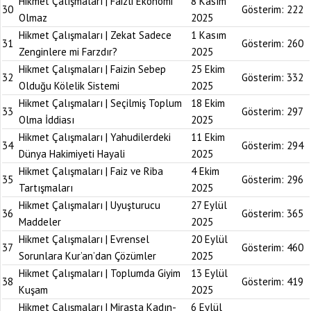
Hikmet Çalışmaları | Faizli Ekonomi
8 Kasım
30
Gösterim:
222
Olmaz
2025
Hikmet Çalışmaları | Zekat Sadece
1 Kasım
31
Gösterim:
260
Zenginlere mi Farzdır?
2025
Hikmet Çalışmaları | Faizin Sebep
25 Ekim
32
Gösterim:
332
Olduğu Kölelik Sistemi
2025
Hikmet Çalışmaları | Seçilmiş Toplum
18 Ekim
33
Gösterim:
297
Olma İddiası
2025
Hikmet Çalışmaları | Yahudilerdeki
11 Ekim
34
Gösterim:
294
Dünya Hakimiyeti Hayali
2025
Hikmet Çalışmaları | Faiz ve Riba
4 Ekim
35
Gösterim:
296
Tartışmaları
2025
Hikmet Çalışmaları | Uyuşturucu
27 Eylül
36
Gösterim:
365
Maddeler
2025
Hikmet Çalışmaları | Evrensel
20 Eylül
37
Gösterim:
460
Sorunlara Kur’an’dan Çözümler
2025
Hikmet Çalışmaları | Toplumda Giyim
13 Eylül
38
Gösterim:
419
Kuşam
2025
Hikmet Çalışmaları | Mirasta Kadın-
6 Eylül