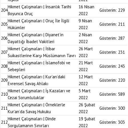
Hikmet Çalışmaları | İnsanlık Tarihi
16 Nisan
204
Gösterim:
229
Boyunca Oruç
2022
Hikmet Çalışmaları | Oruç İle İlgili
9 Nisan
205
Gösterim:
211
Hükümler
2022
Hikmet Çalışmaları | Diyanet’in
2 Nisan
206
Gösterim:
287
Dayattığı İbadet Vakitleri
2022
Hikmet Çalışmaları | İtibar
26 Mart
207
Gösterim:
231
Suikastlerine Karşı Müslümanın Tavrı
2022
Hikmet Çalışmaları | İslamofobi ve
21 Mart
208
Gösterim:
243
Sebepleri
2022
Hikmet Çalışmaları | Kur’an’daki
12 Mart
209
Gösterim:
220
Evrensel Savaş Ahlakı
2022
Hikmet Çalışmaları | İş Kazaları ve
5 Mart
210
Gösterim:
589
Cezai Sorumluluklar
2022
Hikmet Çalışmaları | Örneklerle
26 Şubat
211
Gösterim:
300
Kur’an’da Savaş Hukuku
2022
Hikmet Çalışmaları | Dinde
19 Şubat
212
Gösterim:
303
Sorgulamanın Sınırları
2022