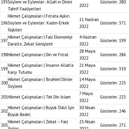
195
Söylem ve Eylemler: Allah’ın Dinini
Gösterim:
280
2022
Tahrif Faaliyetleri
Hikmet Çalışmaları | Fıtrata Aykırı
11 Haziran
196
Söylem ve Eylemler: Kadın-Erkek
Gösterim:
371
2022
İlişkileri
Hikmet Çalışmaları | Faiz Ekonomiyi
4 Haziran
197
Gösterim:
199
Daraltır, Zekat Genişletir
2022
28 Mayıs
198
Hikmet Çalışmaları | Din ve Fıtrat
Gösterim:
286
2022
Hikmet Çalışmaları | İnsanın Allah’a
21 Mayıs
199
Gösterim:
319
Karşı Tutumu
2022
Hikmet Çalışmaları | İbrahimî Dinler
14 Mayıs
200
Gösterim:
225
Söylemi
2022
7 Mayıs
201
Hikmet Çalışmaları | Tek Din İslam
Gösterim:
223
2022
Hikmet Çalışmaları | Büyük Ödül İçin
30 Nisan
202
Gösterim:
246
Büyük Bedel
2022
Hikmet Çalışmaları | Zekat – Faiz
23 Nisan
203
Gösterim:
271
İlişkisi
2022