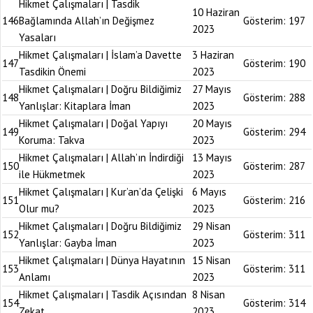
Hikmet Çalışmaları | Tasdik
10 Haziran
146
Bağlamında Allah’ın Değişmez
Gösterim:
197
2023
Yasaları
Hikmet Çalışmaları | İslam’a Davette
3 Haziran
147
Gösterim:
190
Tasdikin Önemi
2023
Hikmet Çalışmaları | Doğru Bildiğimiz
27 Mayıs
148
Gösterim:
288
Yanlışlar: Kitaplara İman
2023
Hikmet Çalışmaları | Doğal Yapıyı
20 Mayıs
149
Gösterim:
294
Koruma: Takva
2023
Hikmet Çalışmaları | Allah’ın İndirdiği
13 Mayıs
150
Gösterim:
287
ile Hükmetmek
2023
Hikmet Çalışmaları | Kur’an’da Çelişki
6 Mayıs
151
Gösterim:
216
Olur mu?
2023
Hikmet Çalışmaları | Doğru Bildiğimiz
29 Nisan
152
Gösterim:
311
Yanlışlar: Gayba İman
2023
Hikmet Çalışmaları | Dünya Hayatının
15 Nisan
153
Gösterim:
311
Anlamı
2023
Hikmet Çalışmaları | Tasdik Açısından
8 Nisan
154
Gösterim:
314
Zekat
2023