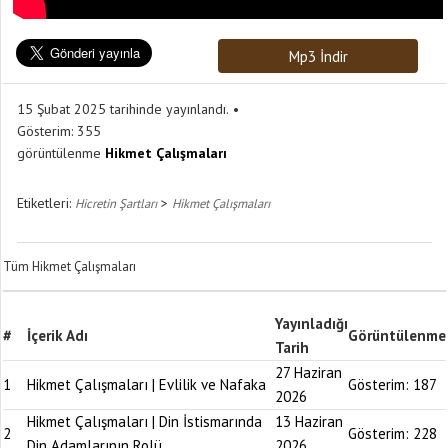
Mp3 İndir
15 Şubat 2025 tarihinde yayınlandı.
Gösterim:
355
görüntülenme
Hikmet Çalışmaları
Etiketleri:
>
Hicretin Şartları
Hikmet Çalışmaları
Tüm Hikmet Çalışmaları
Yayınladığı
#
İçerik Adı
Görüntülenme
Tarih
27 Haziran
1
Hikmet Çalışmaları | Evlilik ve Nafaka
Gösterim:
187
2026
Hikmet Çalışmaları | Din İstismarında
13 Haziran
2
Gösterim:
228
Din Adamlarının Rolü
2026