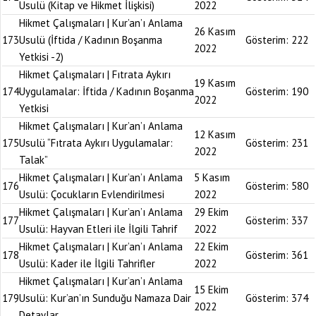
Usulü (Kitap ve Hikmet İlişkisi)
2022
Hikmet Çalışmaları | Kur’an’ı Anlama
26 Kasım
173
Usulü (İftida / Kadının Boşanma
Gösterim:
222
2022
Yetkisi -2)
Hikmet Çalışmaları | Fıtrata Aykırı
19 Kasım
174
Uygulamalar: İftida / Kadının Boşanma
Gösterim:
190
2022
Yetkisi
Hikmet Çalışmaları | Kur’an’ı Anlama
12 Kasım
175
Usulü “Fıtrata Aykırı Uygulamalar:
Gösterim:
231
2022
Talak”
Hikmet Çalışmaları | Kur’an’ı Anlama
5 Kasım
176
Gösterim:
580
Usulü: Çocukların Evlendirilmesi
2022
Hikmet Çalışmaları | Kur’an’ı Anlama
29 Ekim
177
Gösterim:
337
Usulü: Hayvan Etleri ile İlgili Tahrif
2022
Hikmet Çalışmaları | Kur’an’ı Anlama
22 Ekim
178
Gösterim:
361
Usulü: Kader ile İlgili Tahrifler
2022
Hikmet Çalışmaları | Kur’an’ı Anlama
15 Ekim
179
Usulü: Kur’an’ın Sunduğu Namaza Dair
Gösterim:
374
2022
Detaylar