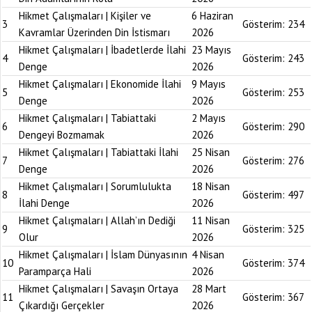
Hikmet Çalışmaları | Kişiler ve
6 Haziran
3
Gösterim:
234
Kavramlar Üzerinden Din İstismarı
2026
Hikmet Çalışmaları | İbadetlerde İlahi
23 Mayıs
4
Gösterim:
243
Denge
2026
Hikmet Çalışmaları | Ekonomide İlahi
9 Mayıs
5
Gösterim:
253
Denge
2026
Hikmet Çalışmaları | Tabiattaki
2 Mayıs
6
Gösterim:
290
Dengeyi Bozmamak
2026
Hikmet Çalışmaları | Tabiattaki İlahi
25 Nisan
7
Gösterim:
276
Denge
2026
Hikmet Çalışmaları | Sorumlulukta
18 Nisan
8
Gösterim:
497
İlahi Denge
2026
Hikmet Çalışmaları | Allah’ın Dediği
11 Nisan
9
Gösterim:
325
Olur
2026
Hikmet Çalışmaları | İslam Dünyasının
4 Nisan
10
Gösterim:
374
Paramparça Hali
2026
Hikmet Çalışmaları | Savaşın Ortaya
28 Mart
11
Gösterim:
367
Çıkardığı Gerçekler
2026