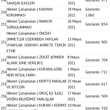
249
Gösterim:
971
SAVAŞIN İLKELERİ
2021
Hikmet Çalışmaları | KADININ
29 Mayıs
Gösterim:
250
KORUNMASI
2021
1.060
Hikmet Çalışmaları | İNANCIN
26 Mayıs
251
Gösterim:
834
SORGULANMASI
2021
Hikmet Çalışmaları | ÖNCEKİ
ÜMMETLER ÜZERİNDEN YAPILAN
15 Mayıs
252
Gösterim:
905
UYARILAR: DÜNYAYI AHİRETE TERCİH
2021
ETME
Hikmet Çalışmaları | ZEKÂT (KİMDEN
8 Mayıs
253
Gösterim:
704
ALINIR, KİME VERİLİR?)
2021
Hikmet Çalışmaları | KUR’AN’A GÖRE
1 Mayıs
254
Gösterim:
712
NEBİ-RESUL FARKI
2021
Hikmet Çalışmaları | KRİPTO PARALAR
25 Nisan
255
Gösterim:
617
VE BİTCOİN
2021
Hikmet Çalışmaları | ORUÇ İLE İLGİLİ
17 Nisan
256
Gösterim:
504
DOĞRU BİLDİĞİMİZ YANLIŞLAR
2021
Hikmet Çalışmaları | KUR’AN-I KERİM’E
10 Nisan
257
Gösterim:
510