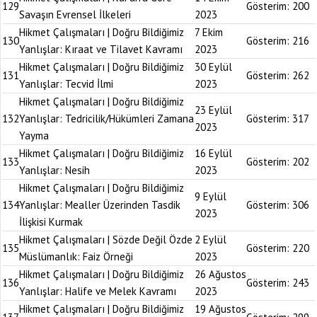
129
Gösterim:
200
Savaşın Evrensel İlkeleri
2023
Hikmet Çalışmaları | Doğru Bildiğimiz
7 Ekim
130
Gösterim:
216
Yanlışlar: Kıraat ve Tilavet Kavramı
2023
Hikmet Çalışmaları | Doğru Bildiğimiz
30 Eylül
131
Gösterim:
262
Yanlışlar: Tecvid İlmi
2023
Hikmet Çalışmaları | Doğru Bildiğimiz
23 Eylül
132
Yanlışlar: Tedricilik/Hükümleri Zamana
Gösterim:
317
2023
Yayma
Hikmet Çalışmaları | Doğru Bildiğimiz
16 Eylül
133
Gösterim:
202
Yanlışlar: Nesih
2023
Hikmet Çalışmaları | Doğru Bildiğimiz
9 Eylül
134
Yanlışlar: Mealler Üzerinden Tasdik
Gösterim:
306
2023
İlişkisi Kurmak
Hikmet Çalışmaları | Sözde Değil Özde
2 Eylül
135
Gösterim:
220
Müslümanlık: Faiz Örneği
2023
Hikmet Çalışmaları | Doğru Bildiğimiz
26 Ağustos
136
Gösterim:
243
Yanlışlar: Halife ve Melek Kavramı
2023
Hikmet Çalışmaları | Doğru Bildiğimiz
19 Ağustos