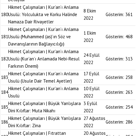
Hikmet Çalışmaları | Kur’an’ı Anlama
8 Ekim
180
Usulü: Yolculukta ve Korku Halinde
Gösterim:
361
2022
Namaza Dair Rivayetler
Hikmet Çalışmaları | Kur’an’ı Anlama
1 Ekim
181
Usulü (Muhammed (as)’ın Söz ve
Gösterim:
468
2022
Davranışlarının Bağlayıcılığı)
Hikmet Çalışmaları | Kur’an’ı Anlama
24 Eylül
182
Usulü (Kur’an’ı Anlamada Nebi-Resul
Gösterim:
313
2022
Farkının Önemi)
Hikmet Çalışmaları | Kur’an’ı Anlama
17 Eylül
183
Gösterim:
258
Usulü (Usule Dair Temel Ayetler)
2022
Hikmet Çalışmaları | Kur’an’ı Anlama
10 Eylül
184
Gösterim:
263
Usulü
2022
Hikmet Çalışmaları | Büyük Yanlışlara
3 Eylül
185
Gösterim:
254
Dini Kılıflar: Muta Nikahı
2022
Hikmet Çalışmaları | Büyük Yanlışlara
27 Ağustos
186
Gösterim:
286
Dini Kılıflar: Zina
2022
Hikmet Çalışmaları | Fıtrattan
20 Ağustos