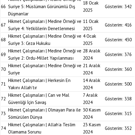
18 Ocak
66
Suriye 5: Müslüman Görünümlü Dış
Gösterim:
342
2025
Düşmanlar
Hikmet Çalışmaları | Medine Örneği ve
11 Ocak
67
Gösterim:
416
Suriye 4: Yetkililerin Denetlenmesi
2025
Hikmet Çalışmaları | Medine Örneği ve
4 Ocak
68
Gösterim:
430
Suriye 3: Ceza Hukuku
2025
Hikmet Çalışmaları | Medine Örneği ve
28 Aralık
69
Gösterim:
376
Suriye 2: Ordu-Millet Yapılanması
2024
Hikmet Çalışmaları | Medine Örneği ve
21 Aralık
70
Gösterim:
360
Suriye
2024
Hikmet Çalışmaları | Herkesin En
14 Aralık
71
Gösterim:
500
Yakını Allah’tır
2024
Hikmet Çalışmaları | Can ve Mal
7 Aralık
72
Gösterim:
338
Güvenliği İçin Savaş
2024
Hikmet Çalışmaları | Olmayan Para ile
30 Kasım
73
Gösterim:
315
Sömürülen Dünya
2024
Hikmet Çalışmaları | Allah’a Teslim
23 Kasım
74
Gösterim:
352
Olamama Sorunu
2024