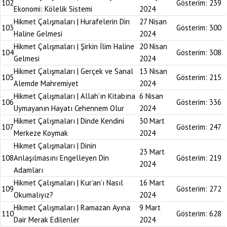
102
Gösterim:
239
Ekonomi: Kölelik Sistemi
2024
Hikmet Çalışmaları | Hurafelerin Din
27 Nisan
103
Gösterim:
300
Haline Gelmesi
2024
Hikmet Çalışmaları | Şirkin İlim Haline
20 Nisan
104
Gösterim:
308
Gelmesi
2024
Hikmet Çalışmaları | Gerçek ve Sanal
13 Nisan
105
Gösterim:
215
Alemde Mahremiyet
2024
Hikmet Çalışmaları | Allah’ın Kitabına
6 Nisan
106
Gösterim:
336
Uymayanın Hayatı Cehennem Olur
2024
Hikmet Çalışmaları | Dinde Kendini
30 Mart
107
Gösterim:
247
Merkeze Koymak
2024
Hikmet Çalışmaları | Dinin
23 Mart
108
Anlaşılmasını Engelleyen Din
Gösterim:
219
2024
Adamları
Hikmet Çalışmaları | Kur’an’ı Nasıl
16 Mart
109
Gösterim:
272
Okumalıyız?
2024
Hikmet Çalışmaları | Ramazan Ayına
9 Mart
110
Gösterim:
628
Dair Merak Edilenler
2024