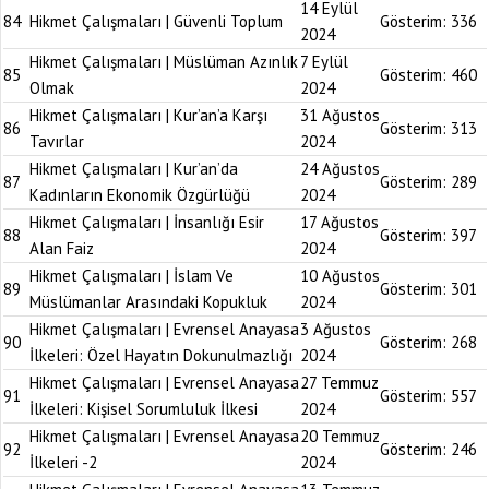
14 Eylül
84
Hikmet Çalışmaları | Güvenli Toplum
Gösterim:
336
2024
Hikmet Çalışmaları | Müslüman Azınlık
7 Eylül
85
Gösterim:
460
Olmak
2024
Hikmet Çalışmaları | Kur’an’a Karşı
31 Ağustos
86
Gösterim:
313
Tavırlar
2024
Hikmet Çalışmaları | Kur’an’da
24 Ağustos
87
Gösterim:
289
Kadınların Ekonomik Özgürlüğü
2024
Hikmet Çalışmaları | İnsanlığı Esir
17 Ağustos
88
Gösterim:
397
Alan Faiz
2024
Hikmet Çalışmaları | İslam Ve
10 Ağustos
89
Gösterim:
301
Müslümanlar Arasındaki Kopukluk
2024
Hikmet Çalışmaları | Evrensel Anayasa
3 Ağustos
90
Gösterim:
268
İlkeleri: Özel Hayatın Dokunulmazlığı
2024
Hikmet Çalışmaları | Evrensel Anayasa
27 Temmuz
91
Gösterim:
557
İlkeleri: Kişisel Sorumluluk İlkesi
2024
Hikmet Çalışmaları | Evrensel Anayasa
20 Temmuz
92
Gösterim:
246
İlkeleri -2
2024