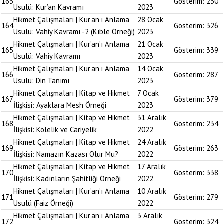
163
Gösterim:
230
Usulü: Kur’an Kavramı
2023
Hikmet Çalışmaları | Kur’an’ı Anlama
28 Ocak
164
Gösterim:
326
Usulü: Vahiy Kavramı -2 (Kıble Örneği)
2023
Hikmet Çalışmaları | Kur’an’ı Anlama
21 Ocak
165
Gösterim:
339
Usulü: Vahiy Kavramı
2023
Hikmet Çalışmaları | Kur’an’ı Anlama
14 Ocak
166
Gösterim:
287
Usulü: Din Tanımı
2023
Hikmet Çalışmaları | Kitap ve Hikmet
7 Ocak
167
Gösterim:
379
İlişkisi: Ayaklara Mesh Örneği
2023
Hikmet Çalışmaları | Kitap ve Hikmet
31 Aralık
168
Gösterim:
234
İlişkisi: Kölelik ve Cariyelik
2022
Hikmet Çalışmaları | Kitap ve Hikmet
24 Aralık
169
Gösterim:
263
İlişkisi: Namazın Kazası Olur Mu?
2022
Hikmet Çalışmaları | Kitap ve Hikmet
17 Aralık
170
Gösterim:
338
İlişkisi: Kadınların Şahitliği Örneği
2022
Hikmet Çalışmaları | Kur’an’ı Anlama
10 Aralık
171
Gösterim:
279
Usulü (Faiz Örneği)
2022
Hikmet Çalışmaları | Kur’an’ı Anlama
3 Aralık
172
Gösterim:
324