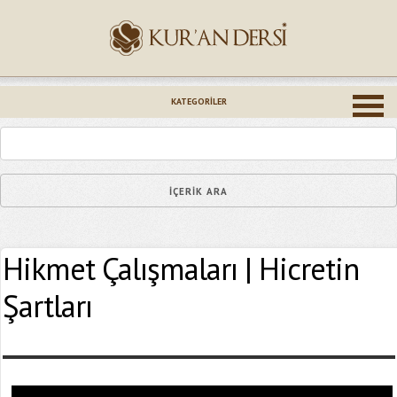
İsminiz (*)
KATEGORILER
Epostanız (*)
Hikmet Çalışmaları | Hicretin
Yaşadığınız Hatanın Ayrıntıları
Şartları
Bağlantıyı Gönderin