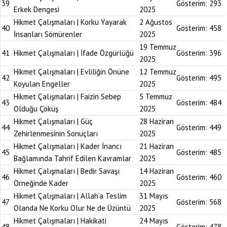
39
Gösterim:
293
Erkek Dengesi
2025
Hikmet Çalışmaları | Korku Yayarak
2 Ağustos
40
Gösterim:
458
İnsanları Sömürenler
2025
19 Temmuz
41
Hikmet Çalışmaları | İfade Özgürlüğü
Gösterim:
396
2025
Hikmet Çalışmaları | Evliliğin Önüne
12 Temmuz
42
Gösterim:
495
Koyulan Engeller
2025
Hikmet Çalışmaları | Faizin Sebep
5 Temmuz
43
Gösterim:
484
Olduğu Çöküş
2025
Hikmet Çalışmaları | Güç
28 Haziran
44
Gösterim:
449
Zehirlenmesinin Sonuçları
2025
Hikmet Çalışmaları | Kader İnancı
21 Haziran
45
Gösterim:
485
Bağlamında Tahrif Edilen Kavramlar
2025
Hikmet Çalışmaları | Bedir Savaşı
14 Haziran
46
Gösterim:
460
Örneğinde Kader
2025
Hikmet Çalışmaları | Allah’a Teslim
31 Mayıs
47
Gösterim:
568
Olanda Ne Korku Olur Ne de Üzüntü
2025
Hikmet Çalışmaları | Hakikati
24 Mayıs
48
Gösterim:
478