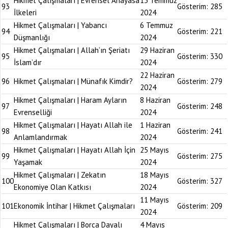
Hikmet Çalışmaları | Evrensel Anayasa
13 Temmuz
93
Gösterim:
285
İlkeleri
2024
Hikmet Çalışmaları | Yabancı
6 Temmuz
94
Gösterim:
221
Düşmanlığı
2024
Hikmet Çalışmaları | Allah’ın Şeriatı
29 Haziran
95
Gösterim:
330
İslam’dır
2024
22 Haziran
96
Hikmet Çalışmaları | Münafık Kimdir?
Gösterim:
279
2024
Hikmet Çalışmaları | Haram Ayların
8 Haziran
97
Gösterim:
248
Evrenselliği
2024
Hikmet Çalışmaları | Hayatı Allah ile
1 Haziran
98
Gösterim:
241
Anlamlandırmak
2024
Hikmet Çalışmaları | Hayatı Allah İçin
25 Mayıs
99
Gösterim:
275
Yaşamak
2024
Hikmet Çalışmaları | Zekatın
18 Mayıs
100
Gösterim:
327
Ekonomiye Olan Katkısı
2024
11 Mayıs
101
Ekonomik İntihar | Hikmet Çalışmaları
Gösterim:
209
2024
Hikmet Çalışmaları | Borca Dayalı
4 Mayıs