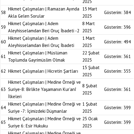
2025
Hikmet Çalışmaları | Ramazan Ayında
15 Mart
58
Gösterim:
384
Akla Gelen Sorular
2025
Hikmet Çalışmaları | Adem
8 Mart
59
Gösterim:
396
Aleyhisselamdan Beri Oruç İbadeti -2
2025
Hikmet Çalışmaları | Adem
1 Mart
60
Gösterim:
494
Aleyhisselamdan Beri Oruç İbadeti
2025
Hikmet Çalışmaları | Müslüman
22 Şubat
61
Gösterim:
361
Toplumda Gayrimüslim Olmak
2025
15 Şubat
62
Hikmet Çalışmaları | Hicretin Şartları
Gösterim:
355
2025
Hikmet Çalışmaları | Medine Örneği ve
8 Şubat
63
Suriye-8: Birlikte Yaşamanın Kur’anî
Gösterim:
361
2025
İlkeleri
Hikmet Çalışmaları | Medine Örneği ve
1 Şubat
64
Gösterim:
399
Suriye -7: İçimizdeki Düşmanlar
2025
Hikmet Çalışmaları | Medine Örneği ve
25 Ocak
65
Gösterim:
399
Suriye 6: Esir Hukuku
2025
Hikmet Çalışmaları | Medine Örneği ve