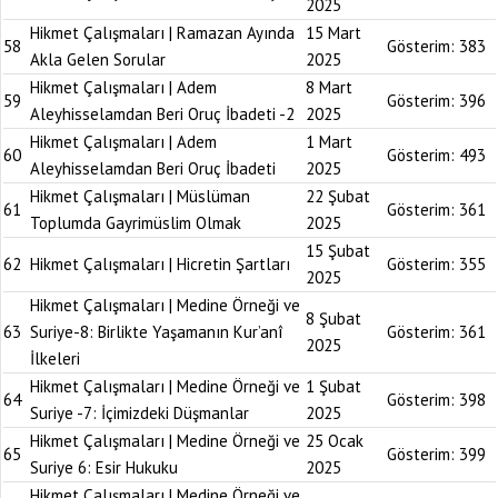
2025
Hikmet Çalışmaları | Ramazan Ayında
15 Mart
58
Gösterim:
383
Akla Gelen Sorular
2025
Hikmet Çalışmaları | Adem
8 Mart
59
Gösterim:
396
Aleyhisselamdan Beri Oruç İbadeti -2
2025
Hikmet Çalışmaları | Adem
1 Mart
60
Gösterim:
493
Aleyhisselamdan Beri Oruç İbadeti
2025
Hikmet Çalışmaları | Müslüman
22 Şubat
61
Gösterim:
361
Toplumda Gayrimüslim Olmak
2025
15 Şubat
62
Hikmet Çalışmaları | Hicretin Şartları
Gösterim:
355
2025
Hikmet Çalışmaları | Medine Örneği ve
8 Şubat
63
Suriye-8: Birlikte Yaşamanın Kur’anî
Gösterim:
361
2025
İlkeleri
Hikmet Çalışmaları | Medine Örneği ve
1 Şubat
64
Gösterim:
398
Suriye -7: İçimizdeki Düşmanlar
2025
Hikmet Çalışmaları | Medine Örneği ve
25 Ocak
65
Gösterim:
399
Suriye 6: Esir Hukuku
2025
Hikmet Çalışmaları | Medine Örneği ve