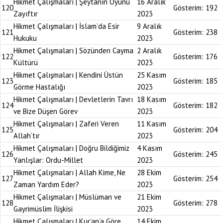
Hikmet Çalışmaları | Şeytanın Oyunu
16 Aralık
120
Gösterim:
192
Zayıftır
2023
Hikmet Çalışmaları | İslam’da Esir
9 Aralık
121
Gösterim:
238
Hukuku
2023
Hikmet Çalışmaları | Sözünden Cayma
2 Aralık
122
Gösterim:
176
Kültürü
2023
Hikmet Çalışmaları | Kendini Üstün
25 Kasım
123
Gösterim:
185
Görme Hastalığı
2023
Hikmet Çalışmaları | Devletlerin Tavrı
18 Kasım
124
Gösterim:
182
ve Bize Düşen Görev
2023
Hikmet Çalışmaları | Zaferi Veren
11 Kasım
125
Gösterim:
204
Allah’tır
2023
Hikmet Çalışmaları | Doğru Bildiğimiz
4 Kasım
126
Gösterim:
245
Yanlışlar: Ordu-Millet
2023
Hikmet Çalışmaları | Allah Kime, Ne
28 Ekim
127
Gösterim:
254
Zaman Yardım Eder?
2023
Hikmet Çalışmaları | Müslüman ve
21 Ekim
128
Gösterim:
278
Gayrimüslim İlişkisi
2023
Hikmet Çalışmaları | Kur’an’a Göre
14 Ekim