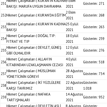
Hikmet Çalışmaları | KUR’AN’IN KADINA
9 Ekim
231
Gösterim:
271
BAKIŞI: MARUFA UYGUN DAVRANMA
2021
2 Ekim
232
Hikmet Çalışmaları | KUR’AN’DA EĞİTİM
Gösterim:
268
2021
Hikmet Çalışmaları | KUR’AN’IN KADINA
25 Eylül
233
Gösterim:
263
BAKIŞI
2021
Hikmet Çalışmaları | DOĞAL TIP:
18 Eylül
234
Gösterim:
259
FITRAT VE TIP
2021
Hikmet Çalışmaları | DEVLET, GÜNEŞ
12 Eylül
235
Gösterim:
276
GİBİ OLMALIDIR
2021
Hikmet Çalışmaları | ALLAH’IN
4 Eylül
236
Gösterim:
518
KİTABINDAN UZAKLAŞMANIN CEZASI
2021
Hikmet Çalışmaları | MÜSLÜMAN
28 Ağustos
237
Gösterim:
734
YÖNETİCİNİN GÖREVİ
2021
Hikmet Çalışmaları | İKİ YÜZLÜLERE
22 Ağustos
Gösterim:
238
KARŞI TAVRIMIZ
2021
1.018
Hikmet Çalışmaları | NAFAKA
14 Ağustos
239
Gösterim:
952
TARTIŞMALARI
2021
Hikmet Çalışmaları | DEVLETİN ASLİ
8 Ağustos
Gösterim: