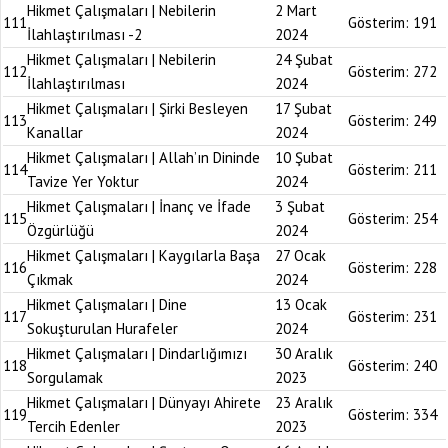
Hikmet Çalışmaları | Nebilerin
2 Mart
111
Gösterim:
191
İlahlaştırılması -2
2024
Hikmet Çalışmaları | Nebilerin
24 Şubat
112
Gösterim:
272
İlahlaştırılması
2024
Hikmet Çalışmaları | Şirki Besleyen
17 Şubat
113
Gösterim:
249
Kanallar
2024
Hikmet Çalışmaları | Allah’ın Dininde
10 Şubat
114
Gösterim:
211
Tavize Yer Yoktur
2024
Hikmet Çalışmaları | İnanç ve İfade
3 Şubat
115
Gösterim:
254
Özgürlüğü
2024
Hikmet Çalışmaları | Kaygılarla Başa
27 Ocak
116
Gösterim:
228
Çıkmak
2024
Hikmet Çalışmaları | Dine
13 Ocak
117
Gösterim:
231
Sokuşturulan Hurafeler
2024
Hikmet Çalışmaları | Dindarlığımızı
30 Aralık
118
Gösterim:
240
Sorgulamak
2023
Hikmet Çalışmaları | Dünyayı Ahirete
23 Aralık
119
Gösterim:
334
Tercih Edenler
2023