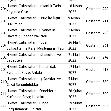
Hikmet Çalışmaları | İnsanlık Tarihi
16 Nisan
204
Gösterim:
229
Boyunca Oruç
2022
Hikmet Çalışmaları | Oruç İle İlgili
9 Nisan
205
Gösterim:
211
Hükümler
2022
Hikmet Çalışmaları | Diyanet’in
2 Nisan
206
Gösterim:
286
Dayattığı İbadet Vakitleri
2022
Hikmet Çalışmaları | İtibar
26 Mart
207
Gösterim:
231
Suikastlerine Karşı Müslümanın Tavrı
2022
Hikmet Çalışmaları | İslamofobi ve
21 Mart
208
Gösterim:
242
Sebepleri
2022
Hikmet Çalışmaları | Kur’an’daki
12 Mart
209
Gösterim:
218
Evrensel Savaş Ahlakı
2022
Hikmet Çalışmaları | İş Kazaları ve
5 Mart
210
Gösterim:
589
Cezai Sorumluluklar
2022
Hikmet Çalışmaları | Örneklerle
26 Şubat
211
Gösterim:
300
Kur’an’da Savaş Hukuku
2022
Hikmet Çalışmaları | Dinde
19 Şubat
212
Gösterim:
303
Sorgulamanın Sınırları
2022