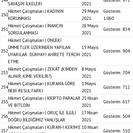
249
Gösterim:
971
SAVAŞIN İLKELERİ
2021
Hikmet Çalışmaları | KADININ
29 Mayıs
Gösterim:
250
KORUNMASI
2021
1.060
Hikmet Çalışmaları | İNANCIN
26 Mayıs
251
Gösterim:
834
SORGULANMASI
2021
Hikmet Çalışmaları | ÖNCEKİ
ÜMMETLER ÜZERİNDEN YAPILAN
15 Mayıs
252
Gösterim:
904
UYARILAR: DÜNYAYI AHİRETE TERCİH
2021
ETME
Hikmet Çalışmaları | ZEKÂT (KİMDEN
8 Mayıs
253
Gösterim:
704
ALINIR, KİME VERİLİR?)
2021
Hikmet Çalışmaları | KUR’AN’A GÖRE
1 Mayıs
254
Gösterim:
712
NEBİ-RESUL FARKI
2021
Hikmet Çalışmaları | KRİPTO PARALAR
25 Nisan
255
Gösterim:
617
VE BİTCOİN
2021
Hikmet Çalışmaları | ORUÇ İLE İLGİLİ
17 Nisan
256
Gösterim:
504
DOĞRU BİLDİĞİMİZ YANLIŞLAR
2021
Hikmet Çalışmaları | KUR’AN-I KERİM’E
10 Nisan
257
Gösterim:
510