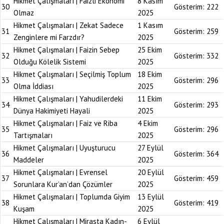
Hikmet Çalışmaları | Faizli Ekonomi
8 Kasım
30
Gösterim:
222
Olmaz
2025
Hikmet Çalışmaları | Zekat Sadece
1 Kasım
31
Gösterim:
259
Zenginlere mi Farzdır?
2025
Hikmet Çalışmaları | Faizin Sebep
25 Ekim
32
Gösterim:
332
Olduğu Kölelik Sistemi
2025
Hikmet Çalışmaları | Seçilmiş Toplum
18 Ekim
33
Gösterim:
296
Olma İddiası
2025
Hikmet Çalışmaları | Yahudilerdeki
11 Ekim
34
Gösterim:
293
Dünya Hakimiyeti Hayali
2025
Hikmet Çalışmaları | Faiz ve Riba
4 Ekim
35
Gösterim:
296
Tartışmaları
2025
Hikmet Çalışmaları | Uyuşturucu
27 Eylül
36
Gösterim:
364
Maddeler
2025
Hikmet Çalışmaları | Evrensel
20 Eylül
37
Gösterim:
459
Sorunlara Kur’an’dan Çözümler
2025
Hikmet Çalışmaları | Toplumda Giyim
13 Eylül
38
Gösterim:
419
Kuşam
2025
Hikmet Çalışmaları | Mirasta Kadın-
6 Eylül