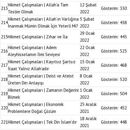
Hikmet Çalışmaları | Allah’a Tam
12 Şubat
213
Gösterim:
330
Teslim Olmak
2022
Hikmet Çalışmaları | Allah’ın Varlığına
5 Şubat
214
Gösterim:
438
İnanmak Mümin Olmak İçin Yeterli Mi?
2022
29 Ocak
215
Hikmet Çalışmaları | Zıhar ve İla
Gösterim:
443
2022
Hikmet Çalışmaları | Adem
22 Ocak
216
Gösterim:
525
Aleyhisselamın İlmi Seviyesi
2022
Hikmet Çalışmaları | Kayıtsız Şartsız
15 Ocak
217
Gösterim:
468
İtaat Yalnız Allah’adır
2022
Hikmet Çalışmaları | Deist ve Ateist
8 Ocak
218
Gösterim:
520
Üreten Din Anlayışı
2022
Hikmet Çalışmaları | Zamanın Değerini
1 Ocak
219
Gösterim:
504
Bilmek
2022
Hikmet Çalışmaları | Ekonomik
25 Aralık
220
Gösterim:
452
Problemlere Doğal Çözüm
2021
18 Aralık
221
Hikmet Çalışmaları | Tek Din İslam’dır
Gösterim:
448
2021