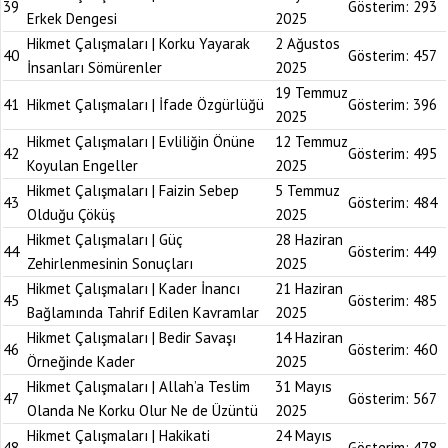
39
Gösterim:
293
Erkek Dengesi
2025
Hikmet Çalışmaları | Korku Yayarak
2 Ağustos
40
Gösterim:
457
İnsanları Sömürenler
2025
19 Temmuz
41
Hikmet Çalışmaları | İfade Özgürlüğü
Gösterim:
396
2025
Hikmet Çalışmaları | Evliliğin Önüne
12 Temmuz
42
Gösterim:
495
Koyulan Engeller
2025
Hikmet Çalışmaları | Faizin Sebep
5 Temmuz
43
Gösterim:
484
Olduğu Çöküş
2025
Hikmet Çalışmaları | Güç
28 Haziran
44
Gösterim:
449
Zehirlenmesinin Sonuçları
2025
Hikmet Çalışmaları | Kader İnancı
21 Haziran
45
Gösterim:
485
Bağlamında Tahrif Edilen Kavramlar
2025
Hikmet Çalışmaları | Bedir Savaşı
14 Haziran
46
Gösterim:
460
Örneğinde Kader
2025
Hikmet Çalışmaları | Allah’a Teslim
31 Mayıs
47
Gösterim:
567
Olanda Ne Korku Olur Ne de Üzüntü
2025
Hikmet Çalışmaları | Hakikati
24 Mayıs
48
Gösterim:
478