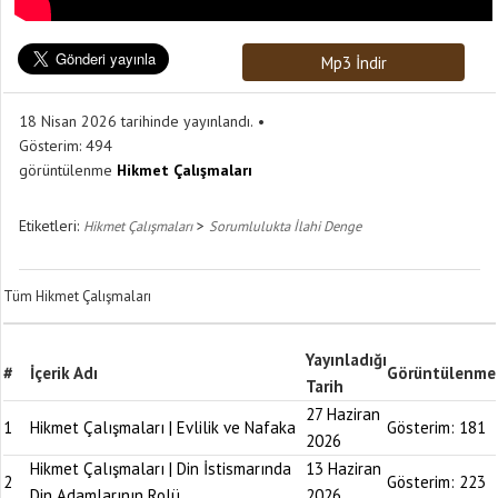
Mp3 İndir
18 Nisan 2026 tarihinde yayınlandı.
Gösterim:
494
görüntülenme
Hikmet Çalışmaları
Etiketleri:
>
Hikmet Çalışmaları
Sorumlulukta İlahi Denge
Tüm Hikmet Çalışmaları
Yayınladığı
#
İçerik Adı
Görüntülenme
Tarih
27 Haziran
1
Hikmet Çalışmaları | Evlilik ve Nafaka
Gösterim:
181
2026
Hikmet Çalışmaları | Din İstismarında
13 Haziran
2
Gösterim:
223
Din Adamlarının Rolü
2026