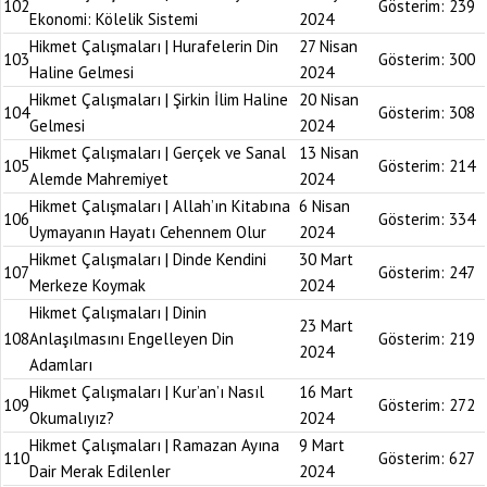
102
Gösterim:
239
Ekonomi: Kölelik Sistemi
2024
Hikmet Çalışmaları | Hurafelerin Din
27 Nisan
103
Gösterim:
300
Haline Gelmesi
2024
Hikmet Çalışmaları | Şirkin İlim Haline
20 Nisan
104
Gösterim:
308
Gelmesi
2024
Hikmet Çalışmaları | Gerçek ve Sanal
13 Nisan
105
Gösterim:
214
Alemde Mahremiyet
2024
Hikmet Çalışmaları | Allah’ın Kitabına
6 Nisan
106
Gösterim:
334
Uymayanın Hayatı Cehennem Olur
2024
Hikmet Çalışmaları | Dinde Kendini
30 Mart
107
Gösterim:
247
Merkeze Koymak
2024
Hikmet Çalışmaları | Dinin
23 Mart
108
Anlaşılmasını Engelleyen Din
Gösterim:
219
2024
Adamları
Hikmet Çalışmaları | Kur’an’ı Nasıl
16 Mart
109
Gösterim:
272
Okumalıyız?
2024
Hikmet Çalışmaları | Ramazan Ayına
9 Mart
110
Gösterim:
627
Dair Merak Edilenler
2024