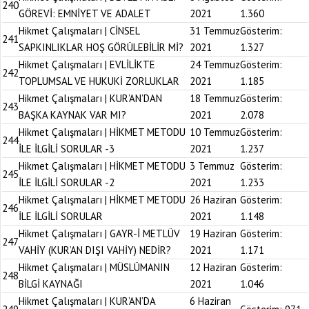
240
GÖREVİ: EMNİYET VE ADALET
2021
1.360
Hikmet Çalışmaları | CİNSEL
31 Temmuz
Gösterim:
241
SAPKINLIKLAR HOŞ GÖRÜLEBİLİR Mİ?
2021
1.327
Hikmet Çalışmaları | EVLİLİKTE
24 Temmuz
Gösterim:
242
TOPLUMSAL VE HUKUKİ ZORLUKLAR
2021
1.185
Hikmet Çalışmaları | KUR’AN’DAN
18 Temmuz
Gösterim:
243
BAŞKA KAYNAK VAR MI?
2021
2.078
Hikmet Çalışmaları | HİKMET METODU
10 Temmuz
Gösterim:
244
İLE İLGİLİ SORULAR -3
2021
1.237
Hikmet Çalışmaları | HİKMET METODU
3 Temmuz
Gösterim:
245
İLE İLGİLİ SORULAR -2
2021
1.233
Hikmet Çalışmaları | HİKMET METODU
26 Haziran
Gösterim:
246
İLE İLGİLİ SORULAR
2021
1.148
Hikmet Çalışmaları | GAYR-İ METLÜV
19 Haziran
Gösterim:
247
VAHİY (KUR’AN DIŞI VAHİY) NEDİR?
2021
1.171
Hikmet Çalışmaları | MÜSLÜMANIN
12 Haziran
Gösterim:
248
BİLGİ KAYNAĞI
2021
1.046
Hikmet Çalışmaları | KUR’AN’DA
6 Haziran