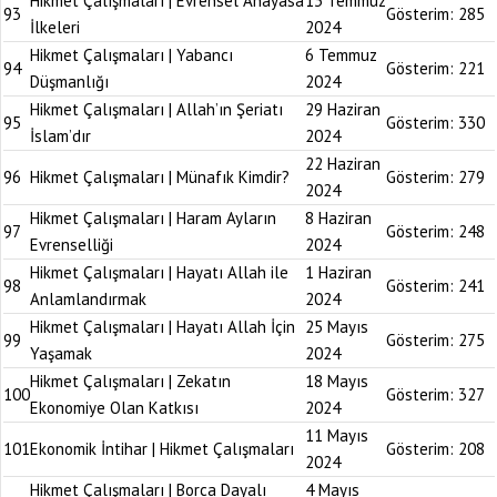
Hikmet Çalışmaları | Evrensel Anayasa
13 Temmuz
93
Gösterim:
285
İlkeleri
2024
Hikmet Çalışmaları | Yabancı
6 Temmuz
94
Gösterim:
221
Düşmanlığı
2024
Hikmet Çalışmaları | Allah’ın Şeriatı
29 Haziran
95
Gösterim:
330
İslam’dır
2024
22 Haziran
96
Hikmet Çalışmaları | Münafık Kimdir?
Gösterim:
279
2024
Hikmet Çalışmaları | Haram Ayların
8 Haziran
97
Gösterim:
248
Evrenselliği
2024
Hikmet Çalışmaları | Hayatı Allah ile
1 Haziran
98
Gösterim:
241
Anlamlandırmak
2024
Hikmet Çalışmaları | Hayatı Allah İçin
25 Mayıs
99
Gösterim:
275
Yaşamak
2024
Hikmet Çalışmaları | Zekatın
18 Mayıs
100
Gösterim:
327
Ekonomiye Olan Katkısı
2024
11 Mayıs
101
Ekonomik İntihar | Hikmet Çalışmaları
Gösterim:
208
2024
Hikmet Çalışmaları | Borca Dayalı
4 Mayıs