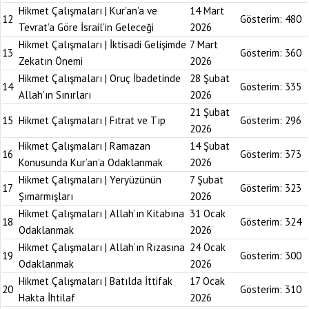
Hikmet Çalışmaları | Kur’an’a ve
14 Mart
12
Gösterim:
480
Tevrat’a Göre İsrail’in Geleceği
2026
Hikmet Çalışmaları | İktisadi Gelişimde
7 Mart
13
Gösterim:
360
Zekatın Önemi
2026
Hikmet Çalışmaları | Oruç İbadetinde
28 Şubat
14
Gösterim:
335
Allah’ın Sınırları
2026
21 Şubat
15
Hikmet Çalışmaları | Fıtrat ve Tıp
Gösterim:
296
2026
Hikmet Çalışmaları | Ramazan
14 Şubat
16
Gösterim:
373
Konusunda Kur’an’a Odaklanmak
2026
Hikmet Çalışmaları | Yeryüzünün
7 Şubat
17
Gösterim:
323
Şımarmışları
2026
Hikmet Çalışmaları | Allah’ın Kitabına
31 Ocak
18
Gösterim:
324
Odaklanmak
2026
Hikmet Çalışmaları | Allah’ın Rızasına
24 Ocak
19
Gösterim:
300
Odaklanmak
2026
Hikmet Çalışmaları | Batılda İttifak
17 Ocak
20
Gösterim:
310
Hakta İhtilaf
2026