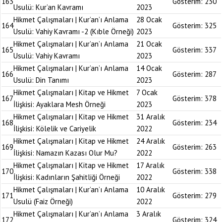
163
Gösterim:
230
Usulü: Kur’an Kavramı
2023
Hikmet Çalışmaları | Kur’an’ı Anlama
28 Ocak
164
Gösterim:
325
Usulü: Vahiy Kavramı -2 (Kıble Örneği)
2023
Hikmet Çalışmaları | Kur’an’ı Anlama
21 Ocak
165
Gösterim:
337
Usulü: Vahiy Kavramı
2023
Hikmet Çalışmaları | Kur’an’ı Anlama
14 Ocak
166
Gösterim:
287
Usulü: Din Tanımı
2023
Hikmet Çalışmaları | Kitap ve Hikmet
7 Ocak
167
Gösterim:
378
İlişkisi: Ayaklara Mesh Örneği
2023
Hikmet Çalışmaları | Kitap ve Hikmet
31 Aralık
168
Gösterim:
234
İlişkisi: Kölelik ve Cariyelik
2022
Hikmet Çalışmaları | Kitap ve Hikmet
24 Aralık
169
Gösterim:
263
İlişkisi: Namazın Kazası Olur Mu?
2022
Hikmet Çalışmaları | Kitap ve Hikmet
17 Aralık
170
Gösterim:
338
İlişkisi: Kadınların Şahitliği Örneği
2022
Hikmet Çalışmaları | Kur’an’ı Anlama
10 Aralık
171
Gösterim:
279
Usulü (Faiz Örneği)
2022
Hikmet Çalışmaları | Kur’an’ı Anlama
3 Aralık
172
Gösterim:
324