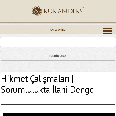
İsminiz (*)
KATEGORILER
Epostanız (*)
Hikmet Çalışmaları |
Yaşadığınız Hatanın Ayrıntıları
Sorumlulukta İlahi Denge
Bağlantıyı Gönderin