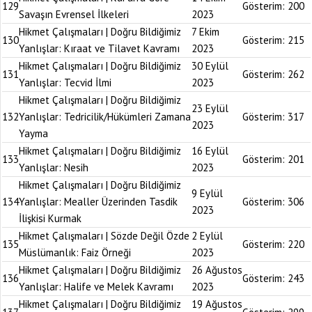
129
Gösterim:
200
Savaşın Evrensel İlkeleri
2023
Hikmet Çalışmaları | Doğru Bildiğimiz
7 Ekim
130
Gösterim:
215
Yanlışlar: Kıraat ve Tilavet Kavramı
2023
Hikmet Çalışmaları | Doğru Bildiğimiz
30 Eylül
131
Gösterim:
262
Yanlışlar: Tecvid İlmi
2023
Hikmet Çalışmaları | Doğru Bildiğimiz
23 Eylül
132
Yanlışlar: Tedricilik/Hükümleri Zamana
Gösterim:
317
2023
Yayma
Hikmet Çalışmaları | Doğru Bildiğimiz
16 Eylül
133
Gösterim:
201
Yanlışlar: Nesih
2023
Hikmet Çalışmaları | Doğru Bildiğimiz
9 Eylül
134
Yanlışlar: Mealler Üzerinden Tasdik
Gösterim:
306
2023
İlişkisi Kurmak
Hikmet Çalışmaları | Sözde Değil Özde
2 Eylül
135
Gösterim:
220
Müslümanlık: Faiz Örneği
2023
Hikmet Çalışmaları | Doğru Bildiğimiz
26 Ağustos
136
Gösterim:
243
Yanlışlar: Halife ve Melek Kavramı
2023
Hikmet Çalışmaları | Doğru Bildiğimiz
19 Ağustos