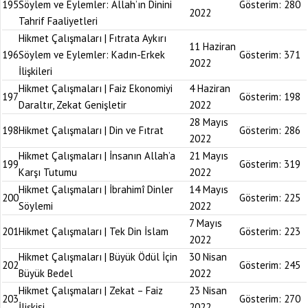
195
Söylem ve Eylemler: Allah’ın Dinini
Gösterim:
280
2022
Tahrif Faaliyetleri
Hikmet Çalışmaları | Fıtrata Aykırı
11 Haziran
196
Söylem ve Eylemler: Kadın-Erkek
Gösterim:
371
2022
İlişkileri
Hikmet Çalışmaları | Faiz Ekonomiyi
4 Haziran
197
Gösterim:
198
Daraltır, Zekat Genişletir
2022
28 Mayıs
198
Hikmet Çalışmaları | Din ve Fıtrat
Gösterim:
286
2022
Hikmet Çalışmaları | İnsanın Allah’a
21 Mayıs
199
Gösterim:
319
Karşı Tutumu
2022
Hikmet Çalışmaları | İbrahimî Dinler
14 Mayıs
200
Gösterim:
225
Söylemi
2022
7 Mayıs
201
Hikmet Çalışmaları | Tek Din İslam
Gösterim:
223
2022
Hikmet Çalışmaları | Büyük Ödül İçin
30 Nisan
202
Gösterim:
245
Büyük Bedel
2022
Hikmet Çalışmaları | Zekat – Faiz
23 Nisan
203
Gösterim:
270
İlişkisi
2022