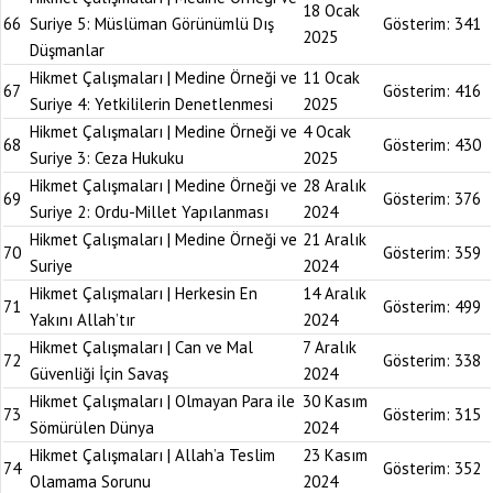
18 Ocak
66
Suriye 5: Müslüman Görünümlü Dış
Gösterim:
341
2025
Düşmanlar
Hikmet Çalışmaları | Medine Örneği ve
11 Ocak
67
Gösterim:
416
Suriye 4: Yetkililerin Denetlenmesi
2025
Hikmet Çalışmaları | Medine Örneği ve
4 Ocak
68
Gösterim:
430
Suriye 3: Ceza Hukuku
2025
Hikmet Çalışmaları | Medine Örneği ve
28 Aralık
69
Gösterim:
376
Suriye 2: Ordu-Millet Yapılanması
2024
Hikmet Çalışmaları | Medine Örneği ve
21 Aralık
70
Gösterim:
359
Suriye
2024
Hikmet Çalışmaları | Herkesin En
14 Aralık
71
Gösterim:
499
Yakını Allah’tır
2024
Hikmet Çalışmaları | Can ve Mal
7 Aralık
72
Gösterim:
338
Güvenliği İçin Savaş
2024
Hikmet Çalışmaları | Olmayan Para ile
30 Kasım
73
Gösterim:
315
Sömürülen Dünya
2024
Hikmet Çalışmaları | Allah’a Teslim
23 Kasım
74
Gösterim:
352
Olamama Sorunu
2024