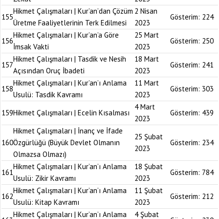
Hikmet Çalışmaları | Kur’an’dan Çözüm
2 Nisan
155
Gösterim:
224
Üretme Faaliyetlerinin Terk Edilmesi
2023
Hikmet Çalışmaları | Kur’an’a Göre
25 Mart
156
Gösterim:
250
İmsak Vakti
2023
Hikmet Çalışmaları | Tasdik ve Nesih
18 Mart
157
Gösterim:
241
Açısından Oruç İbadeti
2023
Hikmet Çalışmaları | Kur’an’ı Anlama
11 Mart
158
Gösterim:
303
Usulü: Tasdik Kavramı
2023
4 Mart
159
Hikmet Çalışmaları | Ecelin Kısalması
Gösterim:
439
2023
Hikmet Çalışmaları | İnanç ve İfade
25 Şubat
160
Özgürlüğü (Büyük Devlet Olmanın
Gösterim:
234
2023
Olmazsa Olmazı)
Hikmet Çalışmaları | Kur’an’ı Anlama
18 Şubat
161
Gösterim:
784
Usulü: Zikir Kavramı
2023
Hikmet Çalışmaları | Kur’an’ı Anlama
11 Şubat
162
Gösterim:
212
Usulü: Kitap Kavramı
2023
Hikmet Çalışmaları | Kur’an’ı Anlama
4 Şubat