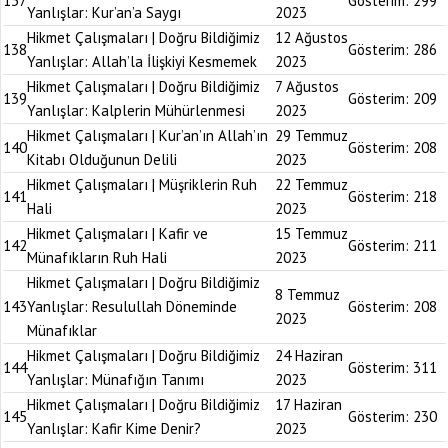
137
Gösterim:
299
Yanlışlar: Kur’an’a Saygı
2023
Hikmet Çalışmaları | Doğru Bildiğimiz
12 Ağustos
138
Gösterim:
286
Yanlışlar: Allah’la İlişkiyi Kesmemek
2023
Hikmet Çalışmaları | Doğru Bildiğimiz
7 Ağustos
139
Gösterim:
209
Yanlışlar: Kalplerin Mühürlenmesi
2023
Hikmet Çalışmaları | Kur’an’ın Allah’ın
29 Temmuz
140
Gösterim:
208
Kitabı Olduğunun Delili
2023
Hikmet Çalışmaları | Müşriklerin Ruh
22 Temmuz
141
Gösterim:
218
Hali
2023
Hikmet Çalışmaları | Kafir ve
15 Temmuz
142
Gösterim:
211
Münafıkların Ruh Hali
2023
Hikmet Çalışmaları | Doğru Bildiğimiz
8 Temmuz
143
Yanlışlar: Resulullah Döneminde
Gösterim:
208
2023
Münafıklar
Hikmet Çalışmaları | Doğru Bildiğimiz
24 Haziran
144
Gösterim:
311
Yanlışlar: Münafığın Tanımı
2023
Hikmet Çalışmaları | Doğru Bildiğimiz
17 Haziran
145
Gösterim:
230
Yanlışlar: Kafir Kime Denir?
2023