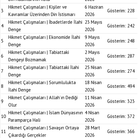
Hikmet Çalışmaları | Kişiler ve
6 Haziran
3
Gösterim:
228
Kavramlar Üzerinden Din İstismarı
2026
Hikmet Çalışmaları | İbadetlerde İlahi
23 Mayıs
4
Gösterim:
242
Denge
2026
Hikmet Çalışmaları | Ekonomide İlahi
9 Mayıs
5
Gösterim:
248
Denge
2026
Hikmet Çalışmaları | Tabiattaki
2 Mayıs
6
Gösterim:
287
Dengeyi Bozmamak
2026
Hikmet Çalışmaları | Tabiattaki İlahi
25 Nisan
7
Gösterim:
274
Denge
2026
Hikmet Çalışmaları | Sorumlulukta
18 Nisan
8
Gösterim:
494
İlahi Denge
2026
Hikmet Çalışmaları | Allah’ın Dediği
11 Nisan
9
Gösterim:
323
Olur
2026
Hikmet Çalışmaları | İslam Dünyasının
4 Nisan
10
Gösterim:
372
Paramparça Hali
2026
Hikmet Çalışmaları | Savaşın Ortaya
28 Mart
11
Gösterim:
366
Çıkardığı Gerçekler
2026