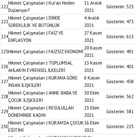
Hikmet Çalışmaları | Kur’an Neden
11 Aralık
222
Gösterim:
523
Dışlanıyor?
2021
Hikmet Çalışmaları | DİNDE
4 Aralık
223
Gösterim:
473
SÜREKLİLİK VE BÜTÜNLÜK
2021
Hikmet Çalışmaları | FAİZ VE
27 Kasım
224
Gösterim:
613
ENFLASYON
2021
20 Kasım
225
Hikmet Çalışmaları | FAİZSİZ EKONOMİ
Gösterim:
491
2021
Hikmet Çalışmaları | TOPLUMSAL
13 Kasım
226
Gösterim:
401
AHLAKIN EVRENSEL İLKELERİ
2021
Hikmet Çalışmaları | KUR’AN’A GÖRE
6 Kasım
227
Gösterim:
438
İNSAN İLİŞKİLERİ
2021
Hikmet Çalışmaları | ANNE-BABA VE
30 Ekim
228
Gösterim:
362
ÇOCUK İLİŞKİLERİ
2021
Hikmet Çalışmaları | RESULULLAH
23 Ekim
229
Gösterim:
381
DÖNEMİNDE KADIN
2021
Hikmet Çalışmaları | KUR’AN’DA ÇOCUK
16 Ekim
230
Gösterim:
225
EĞİTİMİ
2021