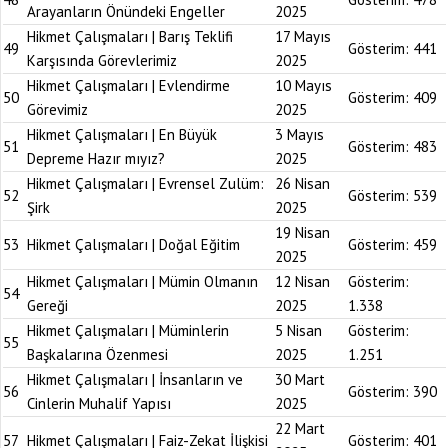
Arayanların Önündeki Engeller
2025
Hikmet Çalışmaları | Barış Teklifi
17 Mayıs
49
Gösterim:
441
Karşısında Görevlerimiz
2025
Hikmet Çalışmaları | Evlendirme
10 Mayıs
50
Gösterim:
409
Görevimiz
2025
Hikmet Çalışmaları | En Büyük
3 Mayıs
51
Gösterim:
483
Depreme Hazır mıyız?
2025
Hikmet Çalışmaları | Evrensel Zulüm:
26 Nisan
52
Gösterim:
539
Şirk
2025
19 Nisan
53
Hikmet Çalışmaları | Doğal Eğitim
Gösterim:
459
2025
Hikmet Çalışmaları | Mümin Olmanın
12 Nisan
Gösterim:
54
Gereği
2025
1.338
Hikmet Çalışmaları | Müminlerin
5 Nisan
Gösterim:
55
Başkalarına Özenmesi
2025
1.251
Hikmet Çalışmaları | İnsanların ve
30 Mart
56
Gösterim:
390
Cinlerin Muhalif Yapısı
2025
22 Mart
57
Hikmet Çalışmaları | Faiz-Zekat İlişkisi
Gösterim:
401