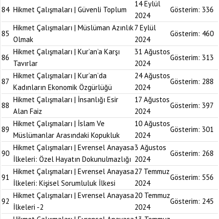
14 Eylül
84
Hikmet Çalışmaları | Güvenli Toplum
Gösterim:
336
2024
Hikmet Çalışmaları | Müslüman Azınlık
7 Eylül
85
Gösterim:
460
Olmak
2024
Hikmet Çalışmaları | Kur’an’a Karşı
31 Ağustos
86
Gösterim:
313
Tavırlar
2024
Hikmet Çalışmaları | Kur’an’da
24 Ağustos
87
Gösterim:
288
Kadınların Ekonomik Özgürlüğü
2024
Hikmet Çalışmaları | İnsanlığı Esir
17 Ağustos
88
Gösterim:
397
Alan Faiz
2024
Hikmet Çalışmaları | İslam Ve
10 Ağustos
89
Gösterim:
301
Müslümanlar Arasındaki Kopukluk
2024
Hikmet Çalışmaları | Evrensel Anayasa
3 Ağustos
90
Gösterim:
268
İlkeleri: Özel Hayatın Dokunulmazlığı
2024
Hikmet Çalışmaları | Evrensel Anayasa
27 Temmuz
91
Gösterim:
556
İlkeleri: Kişisel Sorumluluk İlkesi
2024
Hikmet Çalışmaları | Evrensel Anayasa
20 Temmuz
92
Gösterim:
245
İlkeleri -2
2024