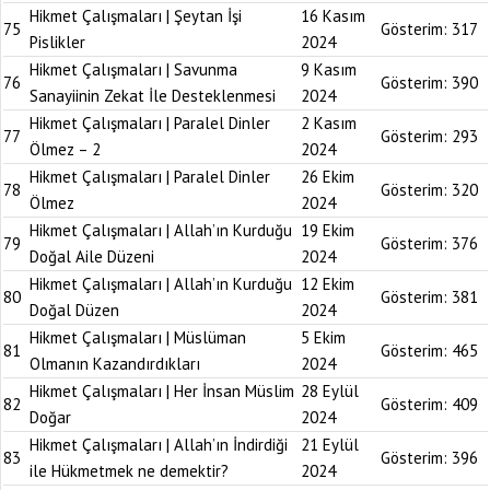
Hikmet Çalışmaları | Şeytan İşi
16 Kasım
75
Gösterim:
317
Pislikler
2024
Hikmet Çalışmaları | Savunma
9 Kasım
76
Gösterim:
390
Sanayiinin Zekat İle Desteklenmesi
2024
Hikmet Çalışmaları | Paralel Dinler
2 Kasım
77
Gösterim:
293
Ölmez – 2
2024
Hikmet Çalışmaları | Paralel Dinler
26 Ekim
78
Gösterim:
320
Ölmez
2024
Hikmet Çalışmaları | Allah’ın Kurduğu
19 Ekim
79
Gösterim:
376
Doğal Aile Düzeni
2024
Hikmet Çalışmaları | Allah’ın Kurduğu
12 Ekim
80
Gösterim:
381
Doğal Düzen
2024
Hikmet Çalışmaları | Müslüman
5 Ekim
81
Gösterim:
465
Olmanın Kazandırdıkları
2024
Hikmet Çalışmaları | Her İnsan Müslim
28 Eylül
82
Gösterim:
409
Doğar
2024
Hikmet Çalışmaları | Allah’ın İndirdiği
21 Eylül
83
Gösterim:
396
ile Hükmetmek ne demektir?
2024