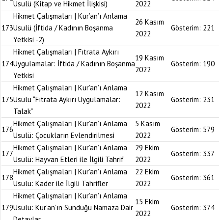
Usulü (Kitap ve Hikmet İlişkisi)
2022
Hikmet Çalışmaları | Kur’an’ı Anlama
26 Kasım
173
Usulü (İftida / Kadının Boşanma
Gösterim:
221
2022
Yetkisi -2)
Hikmet Çalışmaları | Fıtrata Aykırı
19 Kasım
174
Uygulamalar: İftida / Kadının Boşanma
Gösterim:
190
2022
Yetkisi
Hikmet Çalışmaları | Kur’an’ı Anlama
12 Kasım
175
Usulü “Fıtrata Aykırı Uygulamalar:
Gösterim:
231
2022
Talak”
Hikmet Çalışmaları | Kur’an’ı Anlama
5 Kasım
176
Gösterim:
579
Usulü: Çocukların Evlendirilmesi
2022
Hikmet Çalışmaları | Kur’an’ı Anlama
29 Ekim
177
Gösterim:
337
Usulü: Hayvan Etleri ile İlgili Tahrif
2022
Hikmet Çalışmaları | Kur’an’ı Anlama
22 Ekim
178
Gösterim:
361
Usulü: Kader ile İlgili Tahrifler
2022
Hikmet Çalışmaları | Kur’an’ı Anlama
15 Ekim
179
Usulü: Kur’an’ın Sunduğu Namaza Dair
Gösterim:
374
2022
Detaylar