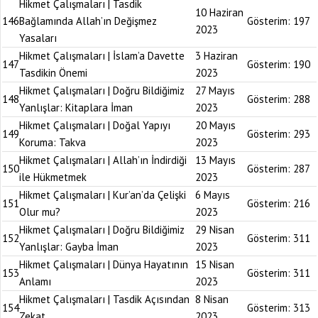
Hikmet Çalışmaları | Tasdik
10 Haziran
146
Bağlamında Allah’ın Değişmez
Gösterim:
197
2023
Yasaları
Hikmet Çalışmaları | İslam’a Davette
3 Haziran
147
Gösterim:
190
Tasdikin Önemi
2023
Hikmet Çalışmaları | Doğru Bildiğimiz
27 Mayıs
148
Gösterim:
288
Yanlışlar: Kitaplara İman
2023
Hikmet Çalışmaları | Doğal Yapıyı
20 Mayıs
149
Gösterim:
293
Koruma: Takva
2023
Hikmet Çalışmaları | Allah’ın İndirdiği
13 Mayıs
150
Gösterim:
287
ile Hükmetmek
2023
Hikmet Çalışmaları | Kur’an’da Çelişki
6 Mayıs
151
Gösterim:
216
Olur mu?
2023
Hikmet Çalışmaları | Doğru Bildiğimiz
29 Nisan
152
Gösterim:
311
Yanlışlar: Gayba İman
2023
Hikmet Çalışmaları | Dünya Hayatının
15 Nisan
153
Gösterim:
311
Anlamı
2023
Hikmet Çalışmaları | Tasdik Açısından
8 Nisan
154
Gösterim:
313
Zekat
2023