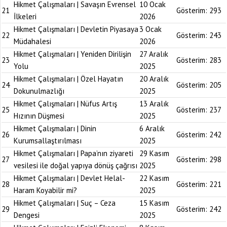
Hikmet Çalışmaları | Savaşın Evrensel
10 Ocak
21
Gösterim:
293
İlkeleri
2026
Hikmet Çalışmaları | Devletin Piyasaya
3 Ocak
22
Gösterim:
243
Müdahalesi
2026
Hikmet Çalışmaları | Yeniden Dirilişin
27 Aralık
23
Gösterim:
283
Yolu
2025
Hikmet Çalışmaları | Özel Hayatın
20 Aralık
24
Gösterim:
205
Dokunulmazlığı
2025
Hikmet Çalışmaları | Nüfus Artış
13 Aralık
25
Gösterim:
237
Hızının Düşmesi
2025
Hikmet Çalışmaları | Dinin
6 Aralık
26
Gösterim:
242
Kurumsallaştırılması
2025
Hikmet Çalışmaları | Papa’nın ziyareti
29 Kasım
27
Gösterim:
298
vesilesi ile doğal yapıya dönüş çağrısı
2025
Hikmet Çalışmaları | Devlet Helal-
22 Kasım
28
Gösterim:
221
Haram Koyabilir mi?
2025
Hikmet Çalışmaları | Suç – Ceza
15 Kasım
29
Gösterim:
242
Dengesi
2025