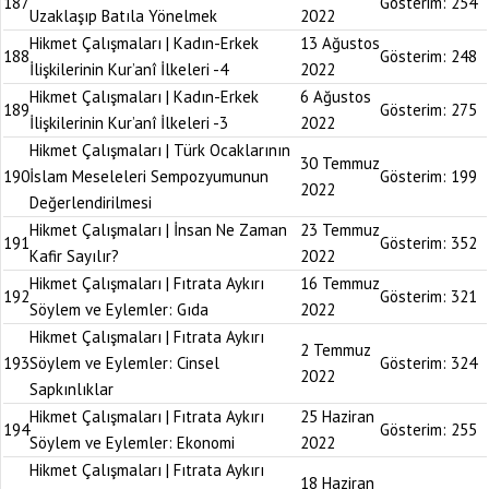
187
Gösterim:
254
Uzaklaşıp Batıla Yönelmek
2022
Hikmet Çalışmaları | Kadın-Erkek
13 Ağustos
188
Gösterim:
248
İlişkilerinin Kur’anî İlkeleri -4
2022
Hikmet Çalışmaları | Kadın-Erkek
6 Ağustos
189
Gösterim:
275
İlişkilerinin Kur’anî İlkeleri -3
2022
Hikmet Çalışmaları | Türk Ocaklarının
30 Temmuz
190
İslam Meseleleri Sempozyumunun
Gösterim:
199
2022
Değerlendirilmesi
Hikmet Çalışmaları | İnsan Ne Zaman
23 Temmuz
191
Gösterim:
352
Kafir Sayılır?
2022
Hikmet Çalışmaları | Fıtrata Aykırı
16 Temmuz
192
Gösterim:
321
Söylem ve Eylemler: Gıda
2022
Hikmet Çalışmaları | Fıtrata Aykırı
2 Temmuz
193
Söylem ve Eylemler: Cinsel
Gösterim:
324
2022
Sapkınlıklar
Hikmet Çalışmaları | Fıtrata Aykırı
25 Haziran
194
Gösterim:
255
Söylem ve Eylemler: Ekonomi
2022
Hikmet Çalışmaları | Fıtrata Aykırı
18 Haziran