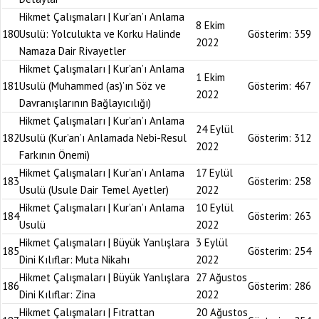
Hikmet Çalışmaları | Kur’an’ı Anlama
8 Ekim
180
Usulü: Yolculukta ve Korku Halinde
Gösterim:
359
2022
Namaza Dair Rivayetler
Hikmet Çalışmaları | Kur’an’ı Anlama
1 Ekim
181
Usulü (Muhammed (as)’ın Söz ve
Gösterim:
467
2022
Davranışlarının Bağlayıcılığı)
Hikmet Çalışmaları | Kur’an’ı Anlama
24 Eylül
182
Usulü (Kur’an’ı Anlamada Nebi-Resul
Gösterim:
312
2022
Farkının Önemi)
Hikmet Çalışmaları | Kur’an’ı Anlama
17 Eylül
183
Gösterim:
258
Usulü (Usule Dair Temel Ayetler)
2022
Hikmet Çalışmaları | Kur’an’ı Anlama
10 Eylül
184
Gösterim:
263
Usulü
2022
Hikmet Çalışmaları | Büyük Yanlışlara
3 Eylül
185
Gösterim:
254
Dini Kılıflar: Muta Nikahı
2022
Hikmet Çalışmaları | Büyük Yanlışlara
27 Ağustos
186
Gösterim:
286
Dini Kılıflar: Zina
2022
Hikmet Çalışmaları | Fıtrattan
20 Ağustos