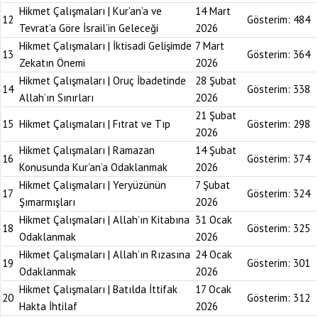
Hikmet Çalışmaları | Kur’an’a ve
14 Mart
12
Gösterim:
484
Tevrat’a Göre İsrail’in Geleceği
2026
Hikmet Çalışmaları | İktisadi Gelişimde
7 Mart
13
Gösterim:
364
Zekatın Önemi
2026
Hikmet Çalışmaları | Oruç İbadetinde
28 Şubat
14
Gösterim:
338
Allah’ın Sınırları
2026
21 Şubat
15
Hikmet Çalışmaları | Fıtrat ve Tıp
Gösterim:
298
2026
Hikmet Çalışmaları | Ramazan
14 Şubat
16
Gösterim:
374
Konusunda Kur’an’a Odaklanmak
2026
Hikmet Çalışmaları | Yeryüzünün
7 Şubat
17
Gösterim:
324
Şımarmışları
2026
Hikmet Çalışmaları | Allah’ın Kitabına
31 Ocak
18
Gösterim:
325
Odaklanmak
2026
Hikmet Çalışmaları | Allah’ın Rızasına
24 Ocak
19
Gösterim:
301
Odaklanmak
2026
Hikmet Çalışmaları | Batılda İttifak
17 Ocak
20
Gösterim:
312
Hakta İhtilaf
2026