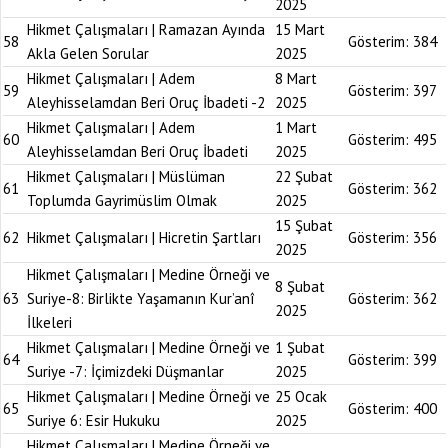
2025
Hikmet Çalışmaları | Ramazan Ayında
15 Mart
58
Gösterim:
384
Akla Gelen Sorular
2025
Hikmet Çalışmaları | Adem
8 Mart
59
Gösterim:
397
Aleyhisselamdan Beri Oruç İbadeti -2
2025
Hikmet Çalışmaları | Adem
1 Mart
60
Gösterim:
495
Aleyhisselamdan Beri Oruç İbadeti
2025
Hikmet Çalışmaları | Müslüman
22 Şubat
61
Gösterim:
362
Toplumda Gayrimüslim Olmak
2025
15 Şubat
62
Hikmet Çalışmaları | Hicretin Şartları
Gösterim:
356
2025
Hikmet Çalışmaları | Medine Örneği ve
8 Şubat
63
Suriye-8: Birlikte Yaşamanın Kur’anî
Gösterim:
362
2025
İlkeleri
Hikmet Çalışmaları | Medine Örneği ve
1 Şubat
64
Gösterim:
399
Suriye -7: İçimizdeki Düşmanlar
2025
Hikmet Çalışmaları | Medine Örneği ve
25 Ocak
65
Gösterim:
400
Suriye 6: Esir Hukuku
2025
Hikmet Çalışmaları | Medine Örneği ve