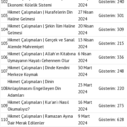
102
Gösterim:
240
Ekonomi: Kölelik Sistemi
2024
Hikmet Çalışmaları | Hurafelerin Din
27 Nisan
103
Gösterim:
301
Haline Gelmesi
2024
Hikmet Çalışmaları | Şirkin İlim Haline
20 Nisan
104
Gösterim:
309
Gelmesi
2024
Hikmet Çalışmaları | Gerçek ve Sanal
13 Nisan
105
Gösterim:
215
Alemde Mahremiyet
2024
Hikmet Çalışmaları | Allah’ın Kitabına
6 Nisan
106
Gösterim:
336
Uymayanın Hayatı Cehennem Olur
2024
Hikmet Çalışmaları | Dinde Kendini
30 Mart
107
Gösterim:
248
Merkeze Koymak
2024
Hikmet Çalışmaları | Dinin
23 Mart
108
Anlaşılmasını Engelleyen Din
Gösterim:
220
2024
Adamları
Hikmet Çalışmaları | Kur’an’ı Nasıl
16 Mart
109
Gösterim:
273
Okumalıyız?
2024
Hikmet Çalışmaları | Ramazan Ayına
9 Mart
110
Gösterim:
628
Dair Merak Edilenler
2024