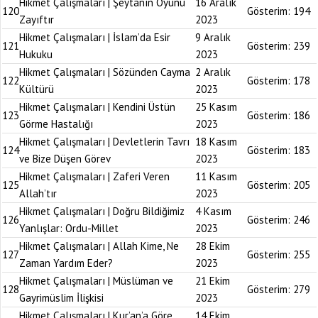
Hikmet Çalışmaları | Şeytanın Oyunu
16 Aralık
120
Gösterim:
194
Zayıftır
2023
Hikmet Çalışmaları | İslam’da Esir
9 Aralık
121
Gösterim:
239
Hukuku
2023
Hikmet Çalışmaları | Sözünden Cayma
2 Aralık
122
Gösterim:
178
Kültürü
2023
Hikmet Çalışmaları | Kendini Üstün
25 Kasım
123
Gösterim:
186
Görme Hastalığı
2023
Hikmet Çalışmaları | Devletlerin Tavrı
18 Kasım
124
Gösterim:
183
ve Bize Düşen Görev
2023
Hikmet Çalışmaları | Zaferi Veren
11 Kasım
125
Gösterim:
205
Allah’tır
2023
Hikmet Çalışmaları | Doğru Bildiğimiz
4 Kasım
126
Gösterim:
246
Yanlışlar: Ordu-Millet
2023
Hikmet Çalışmaları | Allah Kime, Ne
28 Ekim
127
Gösterim:
255
Zaman Yardım Eder?
2023
Hikmet Çalışmaları | Müslüman ve
21 Ekim
128
Gösterim:
279
Gayrimüslim İlişkisi
2023
Hikmet Çalışmaları | Kur’an’a Göre
14 Ekim