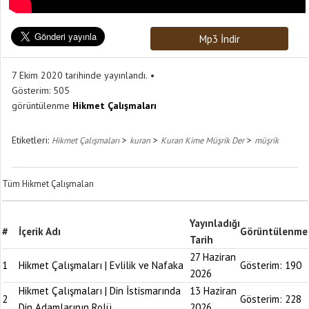
Mp3 İndir
7 Ekim 2020 tarihinde yayınlandı.
Gösterim:
505
görüntülenme
Hikmet Çalışmaları
Etiketleri:
>
>
>
Hikmet Çalışmaları
kuran
Kuran Kime Müşrik Der
müşrik
Tüm Hikmet Çalışmaları
Yayınladığı
#
İçerik Adı
Görüntülenme
Tarih
27 Haziran
1
Hikmet Çalışmaları | Evlilik ve Nafaka
Gösterim:
190
2026
Hikmet Çalışmaları | Din İstismarında
13 Haziran
2
Gösterim:
228
Din Adamlarının Rolü
2026