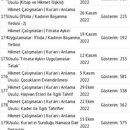
Usulü (Kitap ve Hikmet İlişkisi)
2022
Hikmet Çalışmaları | Kur’an’ı Anlama
26 Kasım
173
Usulü (İftida / Kadının Boşanma
Gösterim:
223
2022
Yetkisi -2)
Hikmet Çalışmaları | Fıtrata Aykırı
19 Kasım
174
Uygulamalar: İftida / Kadının Boşanma
Gösterim:
192
2022
Yetkisi
Hikmet Çalışmaları | Kur’an’ı Anlama
12 Kasım
175
Usulü “Fıtrata Aykırı Uygulamalar:
Gösterim:
233
2022
Talak”
Hikmet Çalışmaları | Kur’an’ı Anlama
5 Kasım
176
Gösterim:
581
Usulü: Çocukların Evlendirilmesi
2022
Hikmet Çalışmaları | Kur’an’ı Anlama
29 Ekim
177
Gösterim:
338
Usulü: Hayvan Etleri ile İlgili Tahrif
2022
Hikmet Çalışmaları | Kur’an’ı Anlama
22 Ekim
178
Gösterim:
362
Usulü: Kader ile İlgili Tahrifler
2022
Hikmet Çalışmaları | Kur’an’ı Anlama
15 Ekim
179
Usulü: Kur’an’ın Sunduğu Namaza Dair
Gösterim:
375
2022
Detaylar