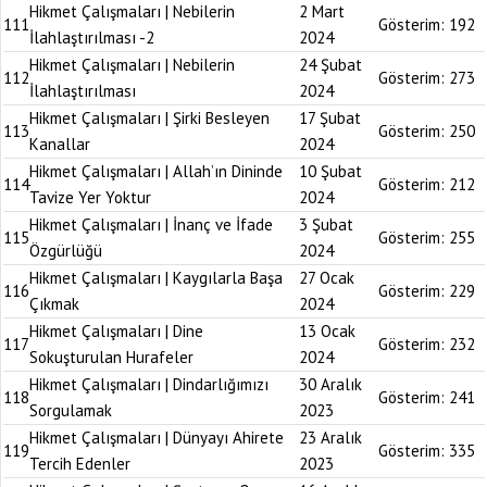
Hikmet Çalışmaları | Nebilerin
2 Mart
111
Gösterim:
192
İlahlaştırılması -2
2024
Hikmet Çalışmaları | Nebilerin
24 Şubat
112
Gösterim:
273
İlahlaştırılması
2024
Hikmet Çalışmaları | Şirki Besleyen
17 Şubat
113
Gösterim:
250
Kanallar
2024
Hikmet Çalışmaları | Allah’ın Dininde
10 Şubat
114
Gösterim:
212
Tavize Yer Yoktur
2024
Hikmet Çalışmaları | İnanç ve İfade
3 Şubat
115
Gösterim:
255
Özgürlüğü
2024
Hikmet Çalışmaları | Kaygılarla Başa
27 Ocak
116
Gösterim:
229
Çıkmak
2024
Hikmet Çalışmaları | Dine
13 Ocak
117
Gösterim:
232
Sokuşturulan Hurafeler
2024
Hikmet Çalışmaları | Dindarlığımızı
30 Aralık
118
Gösterim:
241
Sorgulamak
2023
Hikmet Çalışmaları | Dünyayı Ahirete
23 Aralık
119
Gösterim:
335
Tercih Edenler
2023