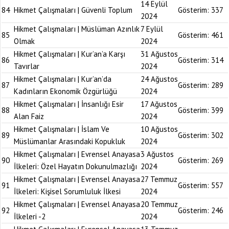
14 Eylül
84
Hikmet Çalışmaları | Güvenli Toplum
Gösterim:
337
2024
Hikmet Çalışmaları | Müslüman Azınlık
7 Eylül
85
Gösterim:
461
Olmak
2024
Hikmet Çalışmaları | Kur’an’a Karşı
31 Ağustos
86
Gösterim:
314
Tavırlar
2024
Hikmet Çalışmaları | Kur’an’da
24 Ağustos
87
Gösterim:
289
Kadınların Ekonomik Özgürlüğü
2024
Hikmet Çalışmaları | İnsanlığı Esir
17 Ağustos
88
Gösterim:
399
Alan Faiz
2024
Hikmet Çalışmaları | İslam Ve
10 Ağustos
89
Gösterim:
302
Müslümanlar Arasındaki Kopukluk
2024
Hikmet Çalışmaları | Evrensel Anayasa
3 Ağustos
90
Gösterim:
269
İlkeleri: Özel Hayatın Dokunulmazlığı
2024
Hikmet Çalışmaları | Evrensel Anayasa
27 Temmuz
91
Gösterim:
557
İlkeleri: Kişisel Sorumluluk İlkesi
2024
Hikmet Çalışmaları | Evrensel Anayasa
20 Temmuz
92
Gösterim:
246
İlkeleri -2
2024