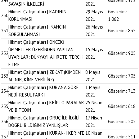
249
Gösterim:
972
SAVAŞIN İLKELERİ
2021
Hikmet Çalışmaları | KADININ
29 Mayıs
Gösterim:
250
KORUNMASI
2021
1.062
Hikmet Çalışmaları | İNANCIN
26 Mayıs
251
Gösterim:
835
SORGULANMASI
2021
Hikmet Çalışmaları | ÖNCEKİ
ÜMMETLER ÜZERİNDEN YAPILAN
15 Mayıs
252
Gösterim:
905
UYARILAR: DÜNYAYI AHİRETE TERCİH
2021
ETME
Hikmet Çalışmaları | ZEKÂT (KİMDEN
8 Mayıs
253
Gösterim:
705
ALINIR, KİME VERİLİR?)
2021
Hikmet Çalışmaları | KUR’AN’A GÖRE
1 Mayıs
254
Gösterim:
713
NEBİ-RESUL FARKI
2021
Hikmet Çalışmaları | KRİPTO PARALAR
25 Nisan
255
Gösterim:
618
VE BİTCOİN
2021
Hikmet Çalışmaları | ORUÇ İLE İLGİLİ
17 Nisan
256
Gösterim:
505
DOĞRU BİLDİĞİMİZ YANLIŞLAR
2021
Hikmet Çalışmaları | KUR’AN-I KERİM’E
10 Nisan
257
Gösterim:
511