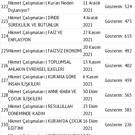
Hikmet Çalışmaları | Kur’an Neden
11 Aralık
222
Gösterim:
524
Dışlanıyor?
2021
Hikmet Çalışmaları | DİNDE
4 Aralık
223
Gösterim:
475
SÜREKLİLİK VE BÜTÜNLÜK
2021
Hikmet Çalışmaları | FAİZ VE
27 Kasım
224
Gösterim:
615
ENFLASYON
2021
20 Kasım
225
Hikmet Çalışmaları | FAİZSİZ EKONOMİ
Gösterim:
492
2021
Hikmet Çalışmaları | TOPLUMSAL
13 Kasım
226
Gösterim:
402
AHLAKIN EVRENSEL İLKELERİ
2021
Hikmet Çalışmaları | KUR’AN’A GÖRE
6 Kasım
227
Gösterim:
439
İNSAN İLİŞKİLERİ
2021
Hikmet Çalışmaları | ANNE-BABA VE
30 Ekim
228
Gösterim:
365
ÇOCUK İLİŞKİLERİ
2021
Hikmet Çalışmaları | RESULULLAH
23 Ekim
229
Gösterim:
383
DÖNEMİNDE KADIN
2021
Hikmet Çalışmaları | KUR’AN’DA ÇOCUK
16 Ekim
230
Gösterim:
226
EĞİTİMİ
2021