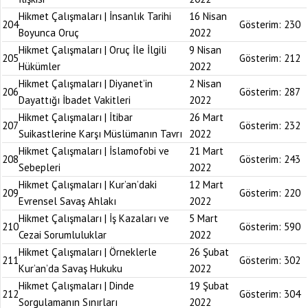
Hikmet Çalışmaları | İnsanlık Tarihi
16 Nisan
204
Gösterim:
230
Boyunca Oruç
2022
Hikmet Çalışmaları | Oruç İle İlgili
9 Nisan
205
Gösterim:
212
Hükümler
2022
Hikmet Çalışmaları | Diyanet’in
2 Nisan
206
Gösterim:
287
Dayattığı İbadet Vakitleri
2022
Hikmet Çalışmaları | İtibar
26 Mart
207
Gösterim:
232
Suikastlerine Karşı Müslümanın Tavrı
2022
Hikmet Çalışmaları | İslamofobi ve
21 Mart
208
Gösterim:
243
Sebepleri
2022
Hikmet Çalışmaları | Kur’an’daki
12 Mart
209
Gösterim:
220
Evrensel Savaş Ahlakı
2022
Hikmet Çalışmaları | İş Kazaları ve
5 Mart
210
Gösterim:
590
Cezai Sorumluluklar
2022
Hikmet Çalışmaları | Örneklerle
26 Şubat
211
Gösterim:
302
Kur’an’da Savaş Hukuku
2022
Hikmet Çalışmaları | Dinde
19 Şubat
212
Gösterim:
304
Sorgulamanın Sınırları
2022