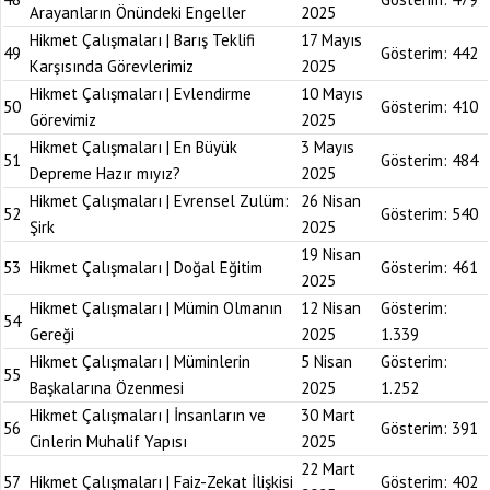
Arayanların Önündeki Engeller
2025
Hikmet Çalışmaları | Barış Teklifi
17 Mayıs
49
Gösterim:
442
Karşısında Görevlerimiz
2025
Hikmet Çalışmaları | Evlendirme
10 Mayıs
50
Gösterim:
410
Görevimiz
2025
Hikmet Çalışmaları | En Büyük
3 Mayıs
51
Gösterim:
484
Depreme Hazır mıyız?
2025
Hikmet Çalışmaları | Evrensel Zulüm:
26 Nisan
52
Gösterim:
540
Şirk
2025
19 Nisan
53
Hikmet Çalışmaları | Doğal Eğitim
Gösterim:
461
2025
Hikmet Çalışmaları | Mümin Olmanın
12 Nisan
Gösterim:
54
Gereği
2025
1.339
Hikmet Çalışmaları | Müminlerin
5 Nisan
Gösterim:
55
Başkalarına Özenmesi
2025
1.252
Hikmet Çalışmaları | İnsanların ve
30 Mart
56
Gösterim:
391
Cinlerin Muhalif Yapısı
2025
22 Mart
57
Hikmet Çalışmaları | Faiz-Zekat İlişkisi
Gösterim:
402