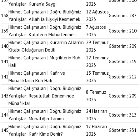
137
Gösterim:
300
Yanlışlar: Kur’an’a Saygı
2023
Hikmet Çalışmaları | Doğru Bildiğimiz
12 Ağustos
138
Gösterim:
287
Yanlışlar: Allah’la İlişkiyi Kesmemek
2023
Hikmet Çalışmaları | Doğru Bildiğimiz
7 Ağustos
139
Gösterim:
210
Yanlışlar: Kalplerin Mühürlenmesi
2023
Hikmet Çalışmaları | Kur’an’ın Allah’ın
29 Temmuz
140
Gösterim:
209
Kitabı Olduğunun Delili
2023
Hikmet Çalışmaları | Müşriklerin Ruh
22 Temmuz
141
Gösterim:
219
Hali
2023
Hikmet Çalışmaları | Kafir ve
15 Temmuz
142
Gösterim:
212
Münafıkların Ruh Hali
2023
Hikmet Çalışmaları | Doğru Bildiğimiz
8 Temmuz
143
Yanlışlar: Resulullah Döneminde
Gösterim:
209
2023
Münafıklar
Hikmet Çalışmaları | Doğru Bildiğimiz
24 Haziran
144
Gösterim:
313
Yanlışlar: Münafığın Tanımı
2023
Hikmet Çalışmaları | Doğru Bildiğimiz
17 Haziran
145
Gösterim:
231
Yanlışlar: Kafir Kime Denir?
2023