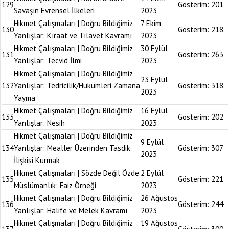
129
Gösterim:
201
Savaşın Evrensel İlkeleri
2023
Hikmet Çalışmaları | Doğru Bildiğimiz
7 Ekim
130
Gösterim:
218
Yanlışlar: Kıraat ve Tilavet Kavramı
2023
Hikmet Çalışmaları | Doğru Bildiğimiz
30 Eylül
131
Gösterim:
263
Yanlışlar: Tecvid İlmi
2023
Hikmet Çalışmaları | Doğru Bildiğimiz
23 Eylül
132
Yanlışlar: Tedricilik/Hükümleri Zamana
Gösterim:
318
2023
Yayma
Hikmet Çalışmaları | Doğru Bildiğimiz
16 Eylül
133
Gösterim:
202
Yanlışlar: Nesih
2023
Hikmet Çalışmaları | Doğru Bildiğimiz
9 Eylül
134
Yanlışlar: Mealler Üzerinden Tasdik
Gösterim:
307
2023
İlişkisi Kurmak
Hikmet Çalışmaları | Sözde Değil Özde
2 Eylül
135
Gösterim:
221
Müslümanlık: Faiz Örneği
2023
Hikmet Çalışmaları | Doğru Bildiğimiz
26 Ağustos
136
Gösterim:
244
Yanlışlar: Halife ve Melek Kavramı
2023
Hikmet Çalışmaları | Doğru Bildiğimiz
19 Ağustos