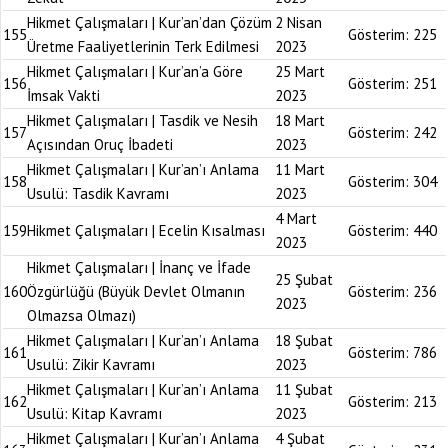
Hikmet Çalışmaları | Kur’an’dan Çözüm
2 Nisan
155
Gösterim:
225
Üretme Faaliyetlerinin Terk Edilmesi
2023
Hikmet Çalışmaları | Kur’an’a Göre
25 Mart
156
Gösterim:
251
İmsak Vakti
2023
Hikmet Çalışmaları | Tasdik ve Nesih
18 Mart
157
Gösterim:
242
Açısından Oruç İbadeti
2023
Hikmet Çalışmaları | Kur’an’ı Anlama
11 Mart
158
Gösterim:
304
Usulü: Tasdik Kavramı
2023
4 Mart
159
Hikmet Çalışmaları | Ecelin Kısalması
Gösterim:
440
2023
Hikmet Çalışmaları | İnanç ve İfade
25 Şubat
160
Özgürlüğü (Büyük Devlet Olmanın
Gösterim:
236
2023
Olmazsa Olmazı)
Hikmet Çalışmaları | Kur’an’ı Anlama
18 Şubat
161
Gösterim:
786
Usulü: Zikir Kavramı
2023
Hikmet Çalışmaları | Kur’an’ı Anlama
11 Şubat
162
Gösterim:
213
Usulü: Kitap Kavramı
2023
Hikmet Çalışmaları | Kur’an’ı Anlama
4 Şubat