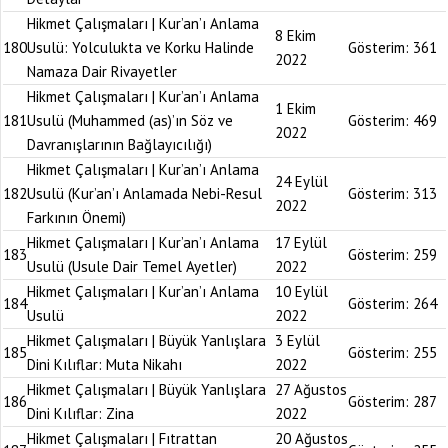
Hikmet Çalışmaları | Kur’an’ı Anlama
8 Ekim
180
Usulü: Yolculukta ve Korku Halinde
Gösterim:
361
2022
Namaza Dair Rivayetler
Hikmet Çalışmaları | Kur’an’ı Anlama
1 Ekim
181
Usulü (Muhammed (as)’ın Söz ve
Gösterim:
469
2022
Davranışlarının Bağlayıcılığı)
Hikmet Çalışmaları | Kur’an’ı Anlama
24 Eylül
182
Usulü (Kur’an’ı Anlamada Nebi-Resul
Gösterim:
313
2022
Farkının Önemi)
Hikmet Çalışmaları | Kur’an’ı Anlama
17 Eylül
183
Gösterim:
259
Usulü (Usule Dair Temel Ayetler)
2022
Hikmet Çalışmaları | Kur’an’ı Anlama
10 Eylül
184
Gösterim:
264
Usulü
2022
Hikmet Çalışmaları | Büyük Yanlışlara
3 Eylül
185
Gösterim:
255
Dini Kılıflar: Muta Nikahı
2022
Hikmet Çalışmaları | Büyük Yanlışlara
27 Ağustos
186
Gösterim:
287
Dini Kılıflar: Zina
2022
Hikmet Çalışmaları | Fıtrattan
20 Ağustos