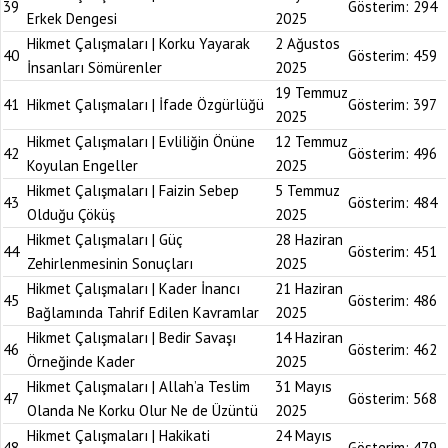
39
Gösterim:
294
Erkek Dengesi
2025
Hikmet Çalışmaları | Korku Yayarak
2 Ağustos
40
Gösterim:
459
İnsanları Sömürenler
2025
19 Temmuz
41
Hikmet Çalışmaları | İfade Özgürlüğü
Gösterim:
397
2025
Hikmet Çalışmaları | Evliliğin Önüne
12 Temmuz
42
Gösterim:
496
Koyulan Engeller
2025
Hikmet Çalışmaları | Faizin Sebep
5 Temmuz
43
Gösterim:
484
Olduğu Çöküş
2025
Hikmet Çalışmaları | Güç
28 Haziran
44
Gösterim:
451
Zehirlenmesinin Sonuçları
2025
Hikmet Çalışmaları | Kader İnancı
21 Haziran
45
Gösterim:
486
Bağlamında Tahrif Edilen Kavramlar
2025
Hikmet Çalışmaları | Bedir Savaşı
14 Haziran
46
Gösterim:
462
Örneğinde Kader
2025
Hikmet Çalışmaları | Allah’a Teslim
31 Mayıs
47
Gösterim:
568
Olanda Ne Korku Olur Ne de Üzüntü
2025
Hikmet Çalışmaları | Hakikati
24 Mayıs
48
Gösterim:
479