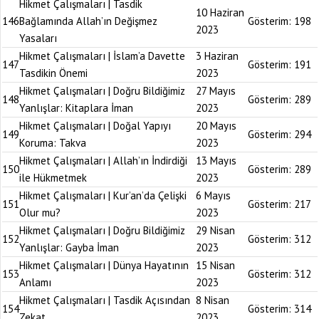
Hikmet Çalışmaları | Tasdik
10 Haziran
146
Bağlamında Allah’ın Değişmez
Gösterim:
198
2023
Yasaları
Hikmet Çalışmaları | İslam’a Davette
3 Haziran
147
Gösterim:
191
Tasdikin Önemi
2023
Hikmet Çalışmaları | Doğru Bildiğimiz
27 Mayıs
148
Gösterim:
289
Yanlışlar: Kitaplara İman
2023
Hikmet Çalışmaları | Doğal Yapıyı
20 Mayıs
149
Gösterim:
294
Koruma: Takva
2023
Hikmet Çalışmaları | Allah’ın İndirdiği
13 Mayıs
150
Gösterim:
289
ile Hükmetmek
2023
Hikmet Çalışmaları | Kur’an’da Çelişki
6 Mayıs
151
Gösterim:
217
Olur mu?
2023
Hikmet Çalışmaları | Doğru Bildiğimiz
29 Nisan
152
Gösterim:
312
Yanlışlar: Gayba İman
2023
Hikmet Çalışmaları | Dünya Hayatının
15 Nisan
153
Gösterim:
312
Anlamı
2023
Hikmet Çalışmaları | Tasdik Açısından
8 Nisan
154
Gösterim:
314
Zekat
2023