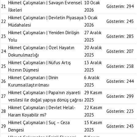
Hikmet Çalışmaları | Savaşın Evrensel
10 Ocak
21
Gösterim:
294
İlkeleri
2026
Hikmet Çalışmaları | Devletin Piyasaya
3 Ocak
22
Gösterim:
245
Müdahalesi
2026
Hikmet Çalışmaları | Yeniden Dirilişin
27 Aralık
23
Gösterim:
285
Yolu
2025
Hikmet Çalışmaları | Özel Hayatın
20 Aralık
24
Gösterim:
207
Dokunulmazlığı
2025
Hikmet Çalışmaları | Nüfus Artış
13 Aralık
25
Gösterim:
238
Hızının Düşmesi
2025
Hikmet Çalışmaları | Dinin
6 Aralık
26
Gösterim:
244
Kurumsallaştırılması
2025
Hikmet Çalışmaları | Papa’nın ziyareti
29 Kasım
27
Gösterim:
299
vesilesi ile doğal yapıya dönüş çağrısı
2025
Hikmet Çalışmaları | Devlet Helal-
22 Kasım
28
Gösterim:
223
Haram Koyabilir mi?
2025
Hikmet Çalışmaları | Suç – Ceza
15 Kasım
29
Gösterim:
243
Dengesi
2025