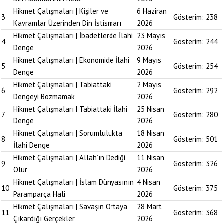
Hikmet Çalışmaları | Kişiler ve
6 Haziran
3
Gösterim:
238
Kavramlar Üzerinden Din İstismarı
2026
Hikmet Çalışmaları | İbadetlerde İlahi
23 Mayıs
4
Gösterim:
244
Denge
2026
Hikmet Çalışmaları | Ekonomide İlahi
9 Mayıs
5
Gösterim:
254
Denge
2026
Hikmet Çalışmaları | Tabiattaki
2 Mayıs
6
Gösterim:
292
Dengeyi Bozmamak
2026
Hikmet Çalışmaları | Tabiattaki İlahi
25 Nisan
7
Gösterim:
280
Denge
2026
Hikmet Çalışmaları | Sorumlulukta
18 Nisan
8
Gösterim:
501
İlahi Denge
2026
Hikmet Çalışmaları | Allah’ın Dediği
11 Nisan
9
Gösterim:
326
Olur
2026
Hikmet Çalışmaları | İslam Dünyasının
4 Nisan
10
Gösterim:
375
Paramparça Hali
2026
Hikmet Çalışmaları | Savaşın Ortaya
28 Mart
11
Gösterim:
368
Çıkardığı Gerçekler
2026