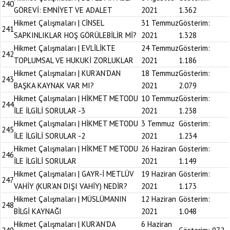
240
GÖREVİ: EMNİYET VE ADALET
2021
1.362
Hikmet Çalışmaları | CİNSEL
31 Temmuz
Gösterim:
241
SAPKINLIKLAR HOŞ GÖRÜLEBİLİR Mİ?
2021
1.328
Hikmet Çalışmaları | EVLİLİKTE
24 Temmuz
Gösterim:
242
TOPLUMSAL VE HUKUKİ ZORLUKLAR
2021
1.186
Hikmet Çalışmaları | KUR’AN’DAN
18 Temmuz
Gösterim:
243
BAŞKA KAYNAK VAR MI?
2021
2.079
Hikmet Çalışmaları | HİKMET METODU
10 Temmuz
Gösterim:
244
İLE İLGİLİ SORULAR -3
2021
1.238
Hikmet Çalışmaları | HİKMET METODU
3 Temmuz
Gösterim:
245
İLE İLGİLİ SORULAR -2
2021
1.234
Hikmet Çalışmaları | HİKMET METODU
26 Haziran
Gösterim:
246
İLE İLGİLİ SORULAR
2021
1.149
Hikmet Çalışmaları | GAYR-İ METLÜV
19 Haziran
Gösterim:
247
VAHİY (KUR’AN DIŞI VAHİY) NEDİR?
2021
1.173
Hikmet Çalışmaları | MÜSLÜMANIN
12 Haziran
Gösterim:
248
BİLGİ KAYNAĞI
2021
1.048
Hikmet Çalışmaları | KUR’AN’DA
6 Haziran