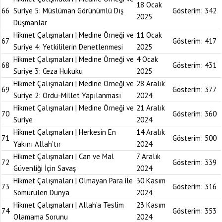
18 Ocak
66
Suriye 5: Müslüman Görünümlü Dış
Gösterim:
342
2025
Düşmanlar
Hikmet Çalışmaları | Medine Örneği ve
11 Ocak
67
Gösterim:
417
Suriye 4: Yetkililerin Denetlenmesi
2025
Hikmet Çalışmaları | Medine Örneği ve
4 Ocak
68
Gösterim:
431
Suriye 3: Ceza Hukuku
2025
Hikmet Çalışmaları | Medine Örneği ve
28 Aralık
69
Gösterim:
377
Suriye 2: Ordu-Millet Yapılanması
2024
Hikmet Çalışmaları | Medine Örneği ve
21 Aralık
70
Gösterim:
360
Suriye
2024
Hikmet Çalışmaları | Herkesin En
14 Aralık
71
Gösterim:
500
Yakını Allah’tır
2024
Hikmet Çalışmaları | Can ve Mal
7 Aralık
72
Gösterim:
339
Güvenliği İçin Savaş
2024
Hikmet Çalışmaları | Olmayan Para ile
30 Kasım
73
Gösterim:
316
Sömürülen Dünya
2024
Hikmet Çalışmaları | Allah’a Teslim
23 Kasım
74
Gösterim:
353
Olamama Sorunu
2024