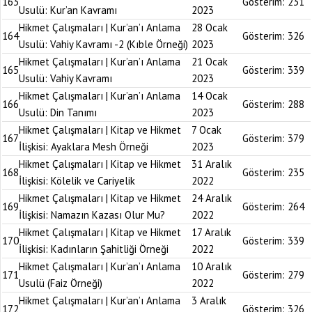
163
Gösterim:
231
Usulü: Kur’an Kavramı
2023
Hikmet Çalışmaları | Kur’an’ı Anlama
28 Ocak
164
Gösterim:
326
Usulü: Vahiy Kavramı -2 (Kıble Örneği)
2023
Hikmet Çalışmaları | Kur’an’ı Anlama
21 Ocak
165
Gösterim:
339
Usulü: Vahiy Kavramı
2023
Hikmet Çalışmaları | Kur’an’ı Anlama
14 Ocak
166
Gösterim:
288
Usulü: Din Tanımı
2023
Hikmet Çalışmaları | Kitap ve Hikmet
7 Ocak
167
Gösterim:
379
İlişkisi: Ayaklara Mesh Örneği
2023
Hikmet Çalışmaları | Kitap ve Hikmet
31 Aralık
168
Gösterim:
235
İlişkisi: Kölelik ve Cariyelik
2022
Hikmet Çalışmaları | Kitap ve Hikmet
24 Aralık
169
Gösterim:
264
İlişkisi: Namazın Kazası Olur Mu?
2022
Hikmet Çalışmaları | Kitap ve Hikmet
17 Aralık
170
Gösterim:
339
İlişkisi: Kadınların Şahitliği Örneği
2022
Hikmet Çalışmaları | Kur’an’ı Anlama
10 Aralık
171
Gösterim:
279
Usulü (Faiz Örneği)
2022
Hikmet Çalışmaları | Kur’an’ı Anlama
3 Aralık
172
Gösterim:
326