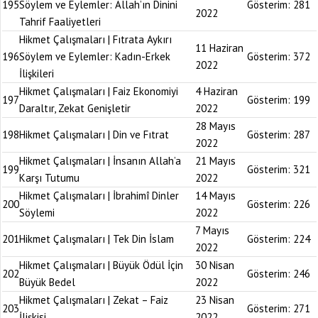
195
Söylem ve Eylemler: Allah’ın Dinini
Gösterim:
281
2022
Tahrif Faaliyetleri
Hikmet Çalışmaları | Fıtrata Aykırı
11 Haziran
196
Söylem ve Eylemler: Kadın-Erkek
Gösterim:
372
2022
İlişkileri
Hikmet Çalışmaları | Faiz Ekonomiyi
4 Haziran
197
Gösterim:
199
Daraltır, Zekat Genişletir
2022
28 Mayıs
198
Hikmet Çalışmaları | Din ve Fıtrat
Gösterim:
287
2022
Hikmet Çalışmaları | İnsanın Allah’a
21 Mayıs
199
Gösterim:
321
Karşı Tutumu
2022
Hikmet Çalışmaları | İbrahimî Dinler
14 Mayıs
200
Gösterim:
226
Söylemi
2022
7 Mayıs
201
Hikmet Çalışmaları | Tek Din İslam
Gösterim:
224
2022
Hikmet Çalışmaları | Büyük Ödül İçin
30 Nisan
202
Gösterim:
246
Büyük Bedel
2022
Hikmet Çalışmaları | Zekat – Faiz
23 Nisan
203
Gösterim:
271
İlişkisi
2022