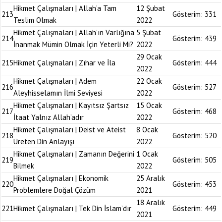
Hikmet Çalışmaları | Allah’a Tam
12 Şubat
213
Gösterim:
331
Teslim Olmak
2022
Hikmet Çalışmaları | Allah’ın Varlığına
5 Şubat
214
Gösterim:
439
İnanmak Mümin Olmak İçin Yeterli Mi?
2022
29 Ocak
215
Hikmet Çalışmaları | Zıhar ve İla
Gösterim:
444
2022
Hikmet Çalışmaları | Adem
22 Ocak
216
Gösterim:
527
Aleyhisselamın İlmi Seviyesi
2022
Hikmet Çalışmaları | Kayıtsız Şartsız
15 Ocak
217
Gösterim:
468
İtaat Yalnız Allah’adır
2022
Hikmet Çalışmaları | Deist ve Ateist
8 Ocak
218
Gösterim:
520
Üreten Din Anlayışı
2022
Hikmet Çalışmaları | Zamanın Değerini
1 Ocak
219
Gösterim:
505
Bilmek
2022
Hikmet Çalışmaları | Ekonomik
25 Aralık
220
Gösterim:
453
Problemlere Doğal Çözüm
2021
18 Aralık
221
Hikmet Çalışmaları | Tek Din İslam’dır
Gösterim:
449
2021