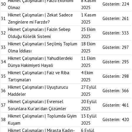
Hikmet Çalışmaları | Faizli Ekonomi
8 Kasım
30
Gösterim:
224
Olmaz
2025
Hikmet Çalışmaları | Zekat Sadece
1 Kasım
31
Gösterim:
261
Zenginlere mi Farzdır?
2025
Hikmet Çalışmaları | Faizin Sebep
25 Ekim
32
Gösterim:
333
Olduğu Kölelik Sistemi
2025
Hikmet Çalışmaları | Seçilmiş Toplum
18 Ekim
33
Gösterim:
297
Olma İddiası
2025
Hikmet Çalışmaları | Yahudilerdeki
11 Ekim
34
Gösterim:
295
Dünya Hakimiyeti Hayali
2025
Hikmet Çalışmaları | Faiz ve Riba
4 Ekim
35
Gösterim:
298
Tartışmaları
2025
Hikmet Çalışmaları | Uyuşturucu
27 Eylül
36
Gösterim:
366
Maddeler
2025
Hikmet Çalışmaları | Evrensel
20 Eylül
37
Gösterim:
461
Sorunlara Kur’an’dan Çözümler
2025
Hikmet Çalışmaları | Toplumda Giyim
13 Eylül
38
Gösterim:
420
Kuşam
2025
Hikmet Çalışmaları | Mirasta Kadın-
6 Eylül