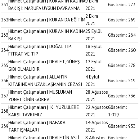
Hikmet Çalışmaları | KUR’AN’IN KADINA
9 Ekim
231
Gösterim:
273
BAKIŞI: MARUFA UYGUN DAVRANMA
2021
2 Ekim
232
Hikmet Çalışmaları | KUR’AN’DA EĞİTİM
Gösterim:
269
2021
Hikmet Çalışmaları | KUR’AN’IN KADINA
25 Eylül
233
Gösterim:
264
BAKIŞI
2021
Hikmet Çalışmaları | DOĞAL TIP:
18 Eylül
234
Gösterim:
260
FITRAT VE TIP
2021
Hikmet Çalışmaları | DEVLET, GÜNEŞ
12 Eylül
235
Gösterim:
278
GİBİ OLMALIDIR
2021
Hikmet Çalışmaları | ALLAH’IN
4 Eylül
236
Gösterim:
519
KİTABINDAN UZAKLAŞMANIN CEZASI
2021
Hikmet Çalışmaları | MÜSLÜMAN
28 Ağustos
237
Gösterim:
736
YÖNETİCİNİN GÖREVİ
2021
Hikmet Çalışmaları | İKİ YÜZLÜLERE
22 Ağustos
Gösterim:
238
KARŞI TAVRIMIZ
2021
1.019
Hikmet Çalışmaları | NAFAKA
14 Ağustos
239
Gösterim:
953
TARTIŞMALARI
2021
Hikmet Çalışmaları | DEVLETİN ASLİ
8 Ağustos
Gösterim: