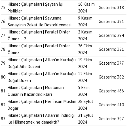
Hikmet Çalışmaları | Şeytan İşi
16 Kasım
75
Gösterim:
318
Pislikler
2024
Hikmet Çalışmaları | Savunma
9 Kasım
76
Gösterim:
391
Sanayiinin Zekat İle Desteklenmesi
2024
Hikmet Çalışmaları | Paralel Dinler
2 Kasım
77
Gösterim:
294
Ölmez – 2
2024
Hikmet Çalışmaları | Paralel Dinler
26 Ekim
78
Gösterim:
321
Ölmez
2024
Hikmet Çalışmaları | Allah’ın Kurduğu
19 Ekim
79
Gösterim:
377
Doğal Aile Düzeni
2024
Hikmet Çalışmaları | Allah’ın Kurduğu
12 Ekim
80
Gösterim:
382
Doğal Düzen
2024
Hikmet Çalışmaları | Müslüman
5 Ekim
81
Gösterim:
466
Olmanın Kazandırdıkları
2024
Hikmet Çalışmaları | Her İnsan Müslim
28 Eylül
82
Gösterim:
410
Doğar
2024
Hikmet Çalışmaları | Allah’ın İndirdiği
21 Eylül
83
Gösterim:
397
ile Hükmetmek ne demektir?
2024