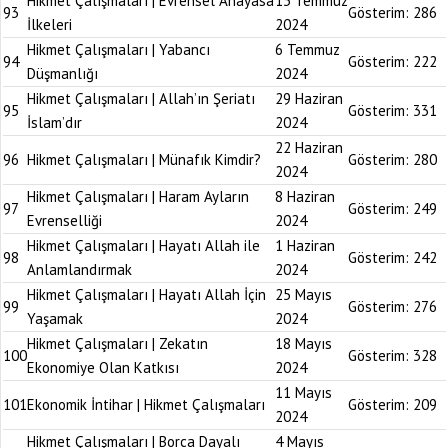
Hikmet Çalışmaları | Evrensel Anayasa
13 Temmuz
93
Gösterim:
286
İlkeleri
2024
Hikmet Çalışmaları | Yabancı
6 Temmuz
94
Gösterim:
222
Düşmanlığı
2024
Hikmet Çalışmaları | Allah’ın Şeriatı
29 Haziran
95
Gösterim:
331
İslam’dır
2024
22 Haziran
96
Hikmet Çalışmaları | Münafık Kimdir?
Gösterim:
280
2024
Hikmet Çalışmaları | Haram Ayların
8 Haziran
97
Gösterim:
249
Evrenselliği
2024
Hikmet Çalışmaları | Hayatı Allah ile
1 Haziran
98
Gösterim:
242
Anlamlandırmak
2024
Hikmet Çalışmaları | Hayatı Allah İçin
25 Mayıs
99
Gösterim:
276
Yaşamak
2024
Hikmet Çalışmaları | Zekatın
18 Mayıs
100
Gösterim:
328
Ekonomiye Olan Katkısı
2024
11 Mayıs
101
Ekonomik İntihar | Hikmet Çalışmaları
Gösterim:
209
2024
Hikmet Çalışmaları | Borca Dayalı
4 Mayıs