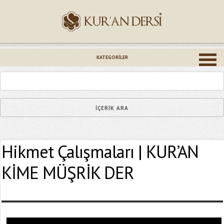
İsminiz (*)
KATEGORILER
Epostanız (*)
Hikmet Çalışmaları | KUR’AN
Yaşadığınız Hatanın Ayrıntıları
KİME MÜŞRİK DER
Bağlantıyı Gönderin