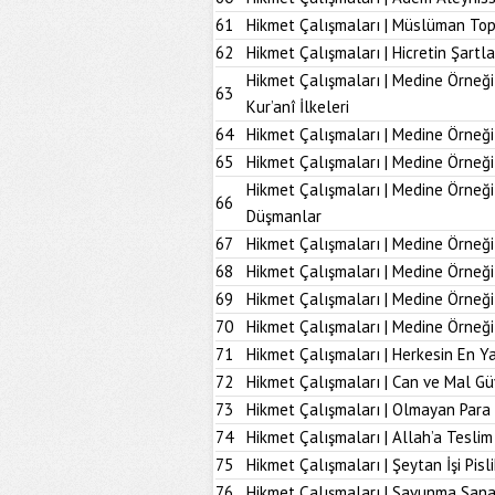
61
Hikmet Çalışmaları | Müslüman To
62
Hikmet Çalışmaları | Hicretin Şartla
Hikmet Çalışmaları | Medine Örneği
63
Kur’anî İlkeleri
64
Hikmet Çalışmaları | Medine Örneği
65
Hikmet Çalışmaları | Medine Örneği
Hikmet Çalışmaları | Medine Örneğ
66
Düşmanlar
67
Hikmet Çalışmaları | Medine Örneği 
68
Hikmet Çalışmaları | Medine Örneği
69
Hikmet Çalışmaları | Medine Örneği
70
Hikmet Çalışmaları | Medine Örneği
71
Hikmet Çalışmaları | Herkesin En Ya
72
Hikmet Çalışmaları | Can ve Mal Güv
73
Hikmet Çalışmaları | Olmayan Para
74
Hikmet Çalışmaları | Allah’a Tesl
75
Hikmet Çalışmaları | Şeytan İşi Pisli
76
Hikmet Çalışmaları | Savunma Sana