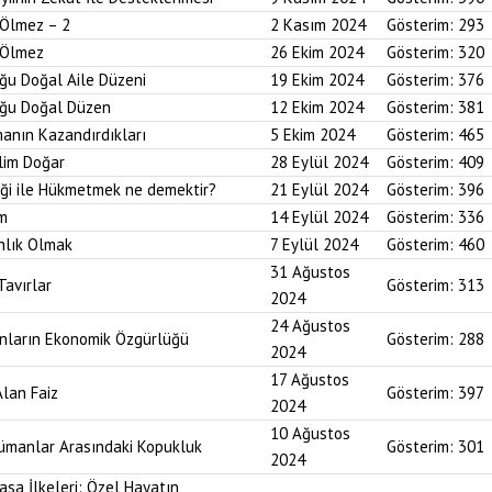
 Ölmez – 2
2 Kasım 2024
Gösterim:
293
r Ölmez
26 Ekim 2024
Gösterim:
320
uğu Doğal Aile Düzeni
19 Ekim 2024
Gösterim:
376
duğu Doğal Düzen
12 Ekim 2024
Gösterim:
381
anın Kazandırdıkları
5 Ekim 2024
Gösterim:
465
lim Doğar
28 Eylül 2024
Gösterim:
409
diği ile Hükmetmek ne demektir?
21 Eylül 2024
Gösterim:
396
um
14 Eylül 2024
Gösterim:
336
nlık Olmak
7 Eylül 2024
Gösterim:
460
31 Ağustos
Tavırlar
Gösterim:
313
2024
24 Ağustos
ınların Ekonomik Özgürlüğü
Gösterim:
288
2024
17 Ağustos
Alan Faiz
Gösterim:
397
2024
10 Ağustos
lümanlar Arasındaki Kopukluk
Gösterim:
301
2024
asa İlkeleri: Özel Hayatın