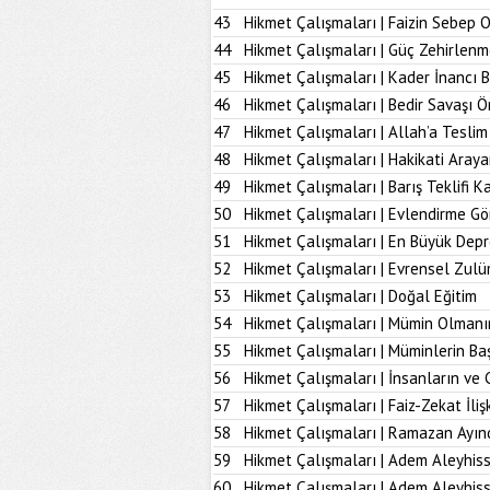
43
Hikmet Çalışmaları | Faizin Sebep 
44
Hikmet Çalışmaları | Güç Zehirlenm
45
Hikmet Çalışmaları | Kader İnancı 
46
Hikmet Çalışmaları | Bedir Savaşı 
47
Hikmet Çalışmaları | Allah’a Tesl
48
Hikmet Çalışmaları | Hakikati Aray
49
Hikmet Çalışmaları | Barış Teklifi K
50
Hikmet Çalışmaları | Evlendirme Gö
51
Hikmet Çalışmaları | En Büyük Dep
52
Hikmet Çalışmaları | Evrensel Zulü
53
Hikmet Çalışmaları | Doğal Eğitim
54
Hikmet Çalışmaları | Mümin Olmanı
55
Hikmet Çalışmaları | Müminlerin B
56
Hikmet Çalışmaları | İnsanların ve 
57
Hikmet Çalışmaları | Faiz-Zekat İlişk
58
Hikmet Çalışmaları | Ramazan Ayın
59
Hikmet Çalışmaları | Adem Aleyhiss
60
Hikmet Çalışmaları | Adem Aleyhiss