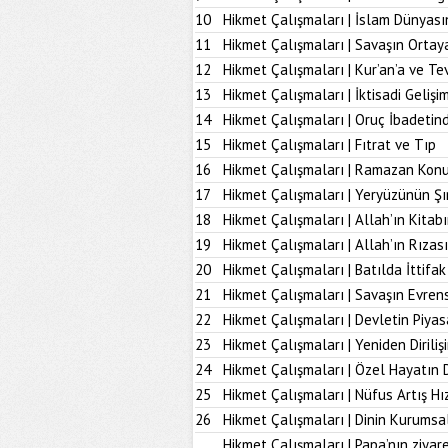
10
Hikmet Çalışmaları | İslam Dünyası
11
Hikmet Çalışmaları | Savaşın Ortay
12
Hikmet Çalışmaları | Kur’an’a ve Tev
13
Hikmet Çalışmaları | İktisadi Geliş
14
Hikmet Çalışmaları | Oruç İbadetind
15
Hikmet Çalışmaları | Fıtrat ve Tıp
16
Hikmet Çalışmaları | Ramazan Kon
17
Hikmet Çalışmaları | Yeryüzünün Şı
18
Hikmet Çalışmaları | Allah’ın Kita
19
Hikmet Çalışmaları | Allah’ın Rız
20
Hikmet Çalışmaları | Batılda İttifak
21
Hikmet Çalışmaları | Savaşın Evrens
22
Hikmet Çalışmaları | Devletin Piya
23
Hikmet Çalışmaları | Yeniden Diriliş
24
Hikmet Çalışmaları | Özel Hayatın
25
Hikmet Çalışmaları | Nüfus Artış Hı
26
Hikmet Çalışmaları | Dinin Kurumsal
Hikmet Çalışmaları | Papa’nın ziyare