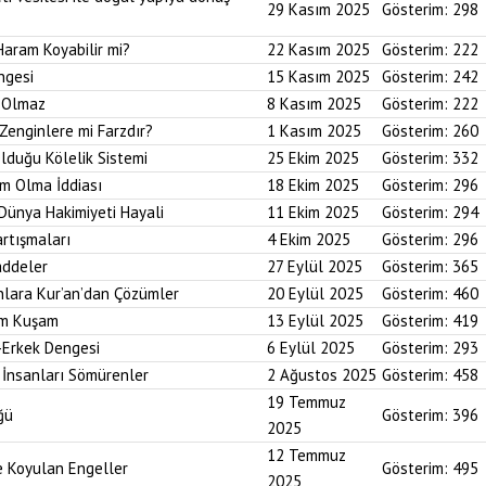
29 Kasım 2025
Gösterim:
298
Haram Koyabilir mi?
22 Kasım 2025
Gösterim:
222
ngesi
15 Kasım 2025
Gösterim:
242
i Olmaz
8 Kasım 2025
Gösterim:
222
Zenginlere mi Farzdır?
1 Kasım 2025
Gösterim:
260
Olduğu Kölelik Sistemi
25 Ekim 2025
Gösterim:
332
um Olma İddiası
18 Ekim 2025
Gösterim:
296
 Dünya Hakimiyeti Hayali
11 Ekim 2025
Gösterim:
294
artışmaları
4 Ekim 2025
Gösterim:
296
addeler
27 Eylül 2025
Gösterim:
365
nlara Kur’an’dan Çözümler
20 Eylül 2025
Gösterim:
460
im Kuşam
13 Eylül 2025
Gösterim:
419
-Erkek Dengesi
6 Eylül 2025
Gösterim:
293
 İnsanları Sömürenler
2 Ağustos 2025
Gösterim:
458
19 Temmuz
ğü
Gösterim:
396
2025
12 Temmuz
ne Koyulan Engeller
Gösterim:
495
2025