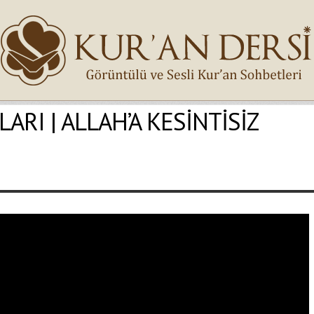
ARI | ALLAH’A KESİNTİSİZ
İsminiz (*)
Epostanız (*)
Yaşadığınız Hatanın Ayrıntıları