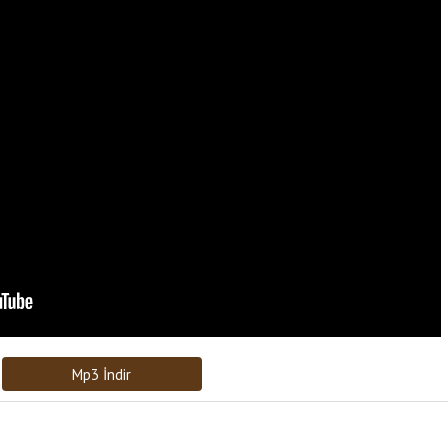
Bağlantıyı Gönderin
[recaptcha]
Mp3 İndir