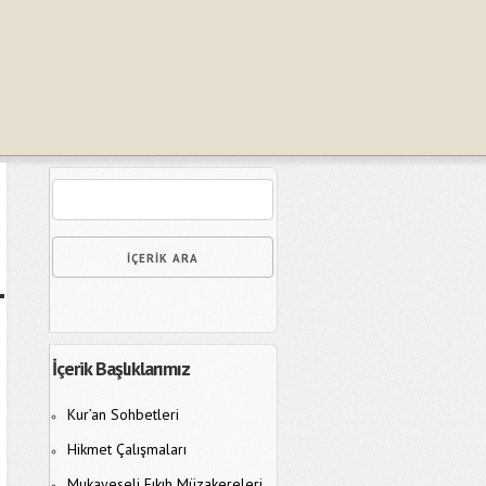
İçerik Başlıklarımız
Kur’an Sohbetleri
Hikmet Çalışmaları
Mukayeseli Fıkıh Müzakereleri