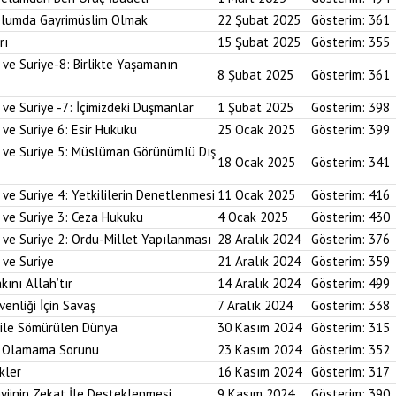
plumda Gayrimüslim Olmak
22 Şubat 2025
Gösterim:
361
rı
15 Şubat 2025
Gösterim:
355
 ve Suriye-8: Birlikte Yaşamanın
8 Şubat 2025
Gösterim:
361
 ve Suriye -7: İçimizdeki Düşmanlar
1 Şubat 2025
Gösterim:
398
 ve Suriye 6: Esir Hukuku
25 Ocak 2025
Gösterim:
399
i ve Suriye 5: Müslüman Görünümlü Dış
18 Ocak 2025
Gösterim:
341
ve Suriye 4: Yetkililerin Denetlenmesi
11 Ocak 2025
Gösterim:
416
 ve Suriye 3: Ceza Hukuku
4 Ocak 2025
Gösterim:
430
 ve Suriye 2: Ordu-Millet Yapılanması
28 Aralık 2024
Gösterim:
376
 ve Suriye
21 Aralık 2024
Gösterim:
359
kını Allah’tır
14 Aralık 2024
Gösterim:
499
enliği İçin Savaş
7 Aralık 2024
Gösterim:
338
 ile Sömürülen Dünya
30 Kasım 2024
Gösterim:
315
im Olamama Sorunu
23 Kasım 2024
Gösterim:
352
kler
16 Kasım 2024
Gösterim:
317
yiinin Zekat İle Desteklenmesi
9 Kasım 2024
Gösterim:
390