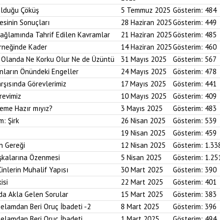
Olduğu Çöküş
5 Temmuz 2025
Gösterim:
484
esinin Sonuçları
28 Haziran 2025
Gösterim:
449
Bağlamında Tahrif Edilen Kavramlar
21 Haziran 2025
Gösterim:
485
Örneğinde Kader
14 Haziran 2025
Gösterim:
460
im Olanda Ne Korku Olur Ne de Üzüntü
31 Mayıs 2025
Gösterim:
567
anların Önündeki Engeller
24 Mayıs 2025
Gösterim:
478
arşısında Görevlerimiz
17 Mayıs 2025
Gösterim:
441
revimiz
10 Mayıs 2025
Gösterim:
409
reme Hazır mıyız?
3 Mayıs 2025
Gösterim:
483
m: Şirk
26 Nisan 2025
Gösterim:
539
19 Nisan 2025
Gösterim:
459
n Gereği
12 Nisan 2025
Gösterim:
1.33
aşkalarına Özenmesi
5 Nisan 2025
Gösterim:
1.25
Cinlerin Muhalif Yapısı
30 Mart 2025
Gösterim:
390
isi
22 Mart 2025
Gösterim:
401
da Akla Gelen Sorular
15 Mart 2025
Gösterim:
383
elamdan Beri Oruç İbadeti -2
8 Mart 2025
Gösterim:
396
elamdan Beri Oruç İbadeti
1 Mart 2025
Gösterim:
494