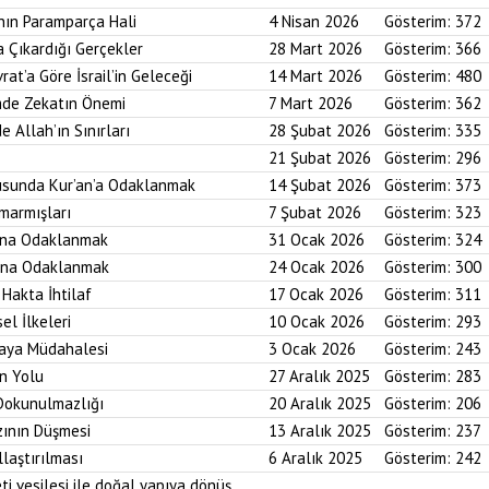
nın Paramparça Hali
4 Nisan 2026
Gösterim:
372
a Çıkardığı Gerçekler
28 Mart 2026
Gösterim:
366
rat’a Göre İsrail’in Geleceği
14 Mart 2026
Gösterim:
480
imde Zekatın Önemi
7 Mart 2026
Gösterim:
362
e Allah’ın Sınırları
28 Şubat 2026
Gösterim:
335
21 Şubat 2026
Gösterim:
296
usunda Kur’an’a Odaklanmak
14 Şubat 2026
Gösterim:
373
marmışları
7 Şubat 2026
Gösterim:
323
bına Odaklanmak
31 Ocak 2026
Gösterim:
324
asına Odaklanmak
24 Ocak 2026
Gösterim:
300
 Hakta İhtilaf
17 Ocak 2026
Gösterim:
311
el İlkeleri
10 Ocak 2026
Gösterim:
293
saya Müdahalesi
3 Ocak 2026
Gösterim:
243
in Yolu
27 Aralık 2025
Gösterim:
283
 Dokunulmazlığı
20 Aralık 2025
Gösterim:
206
zının Düşmesi
13 Aralık 2025
Gösterim:
237
laştırılması
6 Aralık 2025
Gösterim:
242
ti vesilesi ile doğal yapıya dönüş