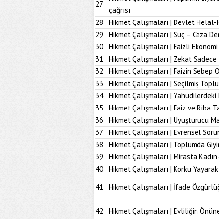
27
çağrısı
28
Hikmet Çalışmaları | Devlet Helal-
29
Hikmet Çalışmaları | Suç – Ceza De
30
Hikmet Çalışmaları | Faizli Ekonom
31
Hikmet Çalışmaları | Zekat Sadece 
32
Hikmet Çalışmaları | Faizin Sebep 
33
Hikmet Çalışmaları | Seçilmiş Topl
34
Hikmet Çalışmaları | Yahudilerdeki
35
Hikmet Çalışmaları | Faiz ve Riba T
36
Hikmet Çalışmaları | Uyuşturucu M
37
Hikmet Çalışmaları | Evrensel Soru
38
Hikmet Çalışmaları | Toplumda Giy
39
Hikmet Çalışmaları | Mirasta Kadın
40
Hikmet Çalışmaları | Korku Yayarak
41
Hikmet Çalışmaları | İfade Özgürlü
42
Hikmet Çalışmaları | Evliliğin Önü