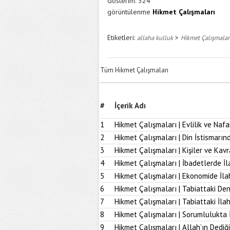
Gösterim:
324
görüntülenme
Hikmet Çalışmaları
Etiketleri:
>
allaha kulluk
Hikmet Çalışmalar
Tüm Hikmet Çalışmaları
#
İçerik Adı
1
Hikmet Çalışmaları | Evlilik ve Naf
2
Hikmet Çalışmaları | Din İstismarı
3
Hikmet Çalışmaları | Kişiler ve Kav
4
Hikmet Çalışmaları | İbadetlerde İ
5
Hikmet Çalışmaları | Ekonomide İl
6
Hikmet Çalışmaları | Tabiattaki D
7
Hikmet Çalışmaları | Tabiattaki İla
8
Hikmet Çalışmaları | Sorumlulukta 
9
Hikmet Çalışmaları | Allah’ın Dediğ