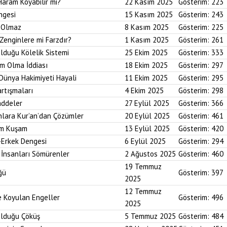
Haram Koyabilir mi?
22 Kasım 2025
Gösterim:
223
ngesi
15 Kasım 2025
Gösterim:
243
i Olmaz
8 Kasım 2025
Gösterim:
225
Zenginlere mi Farzdır?
1 Kasım 2025
Gösterim:
261
Olduğu Kölelik Sistemi
25 Ekim 2025
Gösterim:
333
um Olma İddiası
18 Ekim 2025
Gösterim:
297
 Dünya Hakimiyeti Hayali
11 Ekim 2025
Gösterim:
295
artışmaları
4 Ekim 2025
Gösterim:
298
addeler
27 Eylül 2025
Gösterim:
366
nlara Kur’an’dan Çözümler
20 Eylül 2025
Gösterim:
461
im Kuşam
13 Eylül 2025
Gösterim:
420
-Erkek Dengesi
6 Eylül 2025
Gösterim:
294
 İnsanları Sömürenler
2 Ağustos 2025
Gösterim:
460
19 Temmuz
ğü
Gösterim:
397
2025
12 Temmuz
ne Koyulan Engeller
Gösterim:
496
2025
Olduğu Çöküş
5 Temmuz 2025
Gösterim:
484