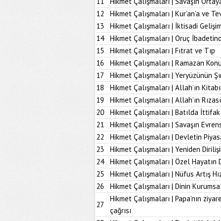
11
Hikmet Çalışmaları | Savaşın Ortay
12
Hikmet Çalışmaları | Kur’an’a ve Tev
13
Hikmet Çalışmaları | İktisadi Geliş
14
Hikmet Çalışmaları | Oruç İbadetind
15
Hikmet Çalışmaları | Fıtrat ve Tıp
16
Hikmet Çalışmaları | Ramazan Kon
17
Hikmet Çalışmaları | Yeryüzünün Şı
18
Hikmet Çalışmaları | Allah’ın Kita
19
Hikmet Çalışmaları | Allah’ın Rız
20
Hikmet Çalışmaları | Batılda İttifak
21
Hikmet Çalışmaları | Savaşın Evrens
22
Hikmet Çalışmaları | Devletin Piya
23
Hikmet Çalışmaları | Yeniden Diriliş
24
Hikmet Çalışmaları | Özel Hayatın
25
Hikmet Çalışmaları | Nüfus Artış Hı
26
Hikmet Çalışmaları | Dinin Kurumsal
Hikmet Çalışmaları | Papa’nın ziyare
27
çağrısı