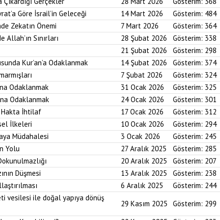
a Çıkardığı Gerçekler
28 Mart 2026
Gösterim:
368
rat’a Göre İsrail’in Geleceği
14 Mart 2026
Gösterim:
484
imde Zekatın Önemi
7 Mart 2026
Gösterim:
364
e Allah’ın Sınırları
28 Şubat 2026
Gösterim:
338
21 Şubat 2026
Gösterim:
298
usunda Kur’an’a Odaklanmak
14 Şubat 2026
Gösterim:
374
marmışları
7 Şubat 2026
Gösterim:
324
bına Odaklanmak
31 Ocak 2026
Gösterim:
325
asına Odaklanmak
24 Ocak 2026
Gösterim:
301
 Hakta İhtilaf
17 Ocak 2026
Gösterim:
312
el İlkeleri
10 Ocak 2026
Gösterim:
294
saya Müdahalesi
3 Ocak 2026
Gösterim:
245
in Yolu
27 Aralık 2025
Gösterim:
285
 Dokunulmazlığı
20 Aralık 2025
Gösterim:
207
zının Düşmesi
13 Aralık 2025
Gösterim:
238
laştırılması
6 Aralık 2025
Gösterim:
244
ti vesilesi ile doğal yapıya dönüş
29 Kasım 2025
Gösterim:
299