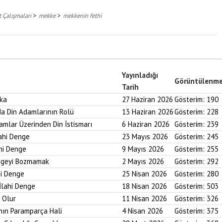
>
>
 Çalışmaları
mekke
mekkenin fethi
Yayınladığı
Görüntülenm
Tarih
aka
27 Haziran 2026
Gösterim:
190
nda Din Adamlarının Rolü
13 Haziran 2026
Gösterim:
228
ramlar Üzerinden Din İstismarı
6 Haziran 2026
Gösterim:
239
lahi Denge
23 Mayıs 2026
Gösterim:
245
ahi Denge
9 Mayıs 2026
Gösterim:
255
engeyi Bozmamak
2 Mayıs 2026
Gösterim:
292
hi Denge
25 Nisan 2026
Gösterim:
280
İlahi Denge
18 Nisan 2026
Gösterim:
503
i Olur
11 Nisan 2026
Gösterim:
326
nın Paramparça Hali
4 Nisan 2026
Gösterim:
375