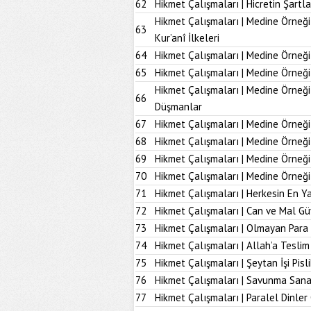
62
Hikmet Çalışmaları | Hicretin Şartla
Hikmet Çalışmaları | Medine Örneği
63
Kur’anî İlkeleri
64
Hikmet Çalışmaları | Medine Örneği
65
Hikmet Çalışmaları | Medine Örneği
Hikmet Çalışmaları | Medine Örneğ
66
Düşmanlar
67
Hikmet Çalışmaları | Medine Örneği 
68
Hikmet Çalışmaları | Medine Örneği
69
Hikmet Çalışmaları | Medine Örneği
70
Hikmet Çalışmaları | Medine Örneği
71
Hikmet Çalışmaları | Herkesin En Ya
72
Hikmet Çalışmaları | Can ve Mal Güv
73
Hikmet Çalışmaları | Olmayan Para
74
Hikmet Çalışmaları | Allah’a Tesl
75
Hikmet Çalışmaları | Şeytan İşi Pisli
76
Hikmet Çalışmaları | Savunma Sana
77
Hikmet Çalışmaları | Paralel Dinler