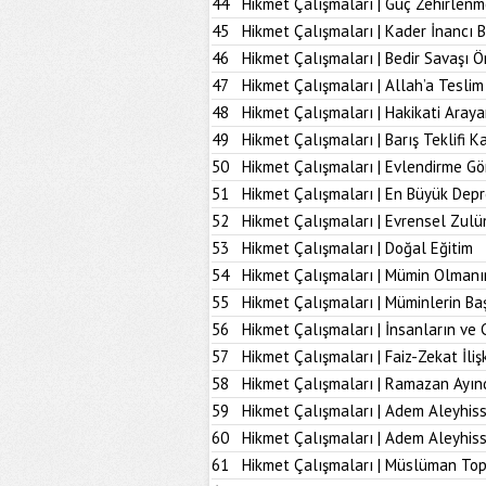
44
Hikmet Çalışmaları | Güç Zehirlenm
45
Hikmet Çalışmaları | Kader İnancı 
46
Hikmet Çalışmaları | Bedir Savaşı 
47
Hikmet Çalışmaları | Allah’a Tesl
48
Hikmet Çalışmaları | Hakikati Aray
49
Hikmet Çalışmaları | Barış Teklifi K
50
Hikmet Çalışmaları | Evlendirme Gö
51
Hikmet Çalışmaları | En Büyük Dep
52
Hikmet Çalışmaları | Evrensel Zulü
53
Hikmet Çalışmaları | Doğal Eğitim
54
Hikmet Çalışmaları | Mümin Olmanı
55
Hikmet Çalışmaları | Müminlerin B
56
Hikmet Çalışmaları | İnsanların ve 
57
Hikmet Çalışmaları | Faiz-Zekat İlişk
58
Hikmet Çalışmaları | Ramazan Ayın
59
Hikmet Çalışmaları | Adem Aleyhiss
60
Hikmet Çalışmaları | Adem Aleyhiss
61
Hikmet Çalışmaları | Müslüman To