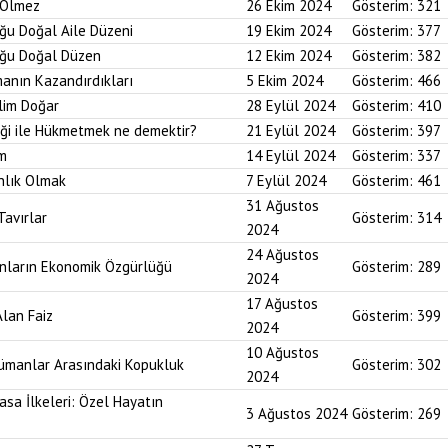
r Ölmez
26 Ekim 2024
Gösterim:
321
uğu Doğal Aile Düzeni
19 Ekim 2024
Gösterim:
377
duğu Doğal Düzen
12 Ekim 2024
Gösterim:
382
anın Kazandırdıkları
5 Ekim 2024
Gösterim:
466
lim Doğar
28 Eylül 2024
Gösterim:
410
diği ile Hükmetmek ne demektir?
21 Eylül 2024
Gösterim:
397
um
14 Eylül 2024
Gösterim:
337
nlık Olmak
7 Eylül 2024
Gösterim:
461
31 Ağustos
Tavırlar
Gösterim:
314
2024
24 Ağustos
ınların Ekonomik Özgürlüğü
Gösterim:
289
2024
17 Ağustos
Alan Faiz
Gösterim:
399
2024
10 Ağustos
lümanlar Arasındaki Kopukluk
Gösterim:
302
2024
asa İlkeleri: Özel Hayatın
3 Ağustos 2024
Gösterim:
269