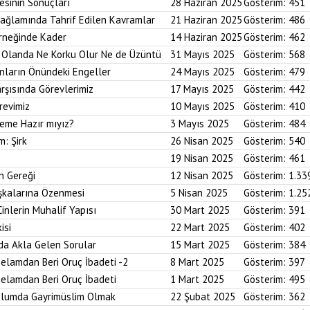
esinin Sonuçları
28 Haziran 2025
Gösterim:
451
Bağlamında Tahrif Edilen Kavramlar
21 Haziran 2025
Gösterim:
486
Örneğinde Kader
14 Haziran 2025
Gösterim:
462
im Olanda Ne Korku Olur Ne de Üzüntü
31 Mayıs 2025
Gösterim:
568
anların Önündeki Engeller
24 Mayıs 2025
Gösterim:
479
arşısında Görevlerimiz
17 Mayıs 2025
Gösterim:
442
revimiz
10 Mayıs 2025
Gösterim:
410
reme Hazır mıyız?
3 Mayıs 2025
Gösterim:
484
m: Şirk
26 Nisan 2025
Gösterim:
540
19 Nisan 2025
Gösterim:
461
n Gereği
12 Nisan 2025
Gösterim:
1.33
aşkalarına Özenmesi
5 Nisan 2025
Gösterim:
1.25
Cinlerin Muhalif Yapısı
30 Mart 2025
Gösterim:
391
isi
22 Mart 2025
Gösterim:
402
da Akla Gelen Sorular
15 Mart 2025
Gösterim:
384
elamdan Beri Oruç İbadeti -2
8 Mart 2025
Gösterim:
397
elamdan Beri Oruç İbadeti
1 Mart 2025
Gösterim:
495
plumda Gayrimüslim Olmak
22 Şubat 2025
Gösterim:
362