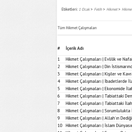
Etiketleri:
>
>
>
1 Ocak
Fetih
Hikmet
Hikmet
Tüm Hikmet Çalışmaları
#
İçerik Adı
1
Hikmet Çalışmaları | Evlilik ve Naf
2
Hikmet Çalışmaları | Din İstismarı
3
Hikmet Çalışmaları | Kişiler ve Kav
4
Hikmet Çalışmaları | İbadetlerde İ
5
Hikmet Çalışmaları | Ekonomide İl
6
Hikmet Çalışmaları | Tabiattaki D
7
Hikmet Çalışmaları | Tabiattaki İla
8
Hikmet Çalışmaları | Sorumlulukta 
9
Hikmet Çalışmaları | Allah’ın Dediğ
10
Hikmet Çalışmaları | İslam Dünyası