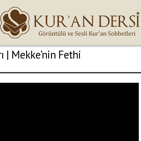
ı | Mekke’nin Fethi
İsminiz (*)
Epostanız (*)
Yaşadığınız Hatanın Ayrıntıları