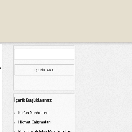
İçerik Başlıklarımız
Kur’an Sohbetleri
Hikmet Çalışmaları
Mukayeseli Fıkıh Müzakereleri