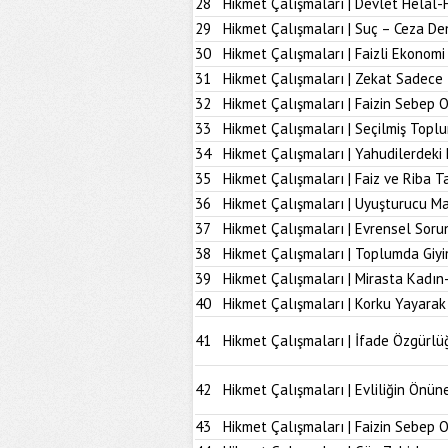
28
Hikmet Çalışmaları | Devlet Helal-
29
Hikmet Çalışmaları | Suç – Ceza De
30
Hikmet Çalışmaları | Faizli Ekonom
31
Hikmet Çalışmaları | Zekat Sadece 
32
Hikmet Çalışmaları | Faizin Sebep 
33
Hikmet Çalışmaları | Seçilmiş Topl
34
Hikmet Çalışmaları | Yahudilerdeki
35
Hikmet Çalışmaları | Faiz ve Riba T
36
Hikmet Çalışmaları | Uyuşturucu M
37
Hikmet Çalışmaları | Evrensel Soru
38
Hikmet Çalışmaları | Toplumda Giy
39
Hikmet Çalışmaları | Mirasta Kadın
40
Hikmet Çalışmaları | Korku Yayarak
41
Hikmet Çalışmaları | İfade Özgürlü
42
Hikmet Çalışmaları | Evliliğin Önü
43
Hikmet Çalışmaları | Faizin Sebep 