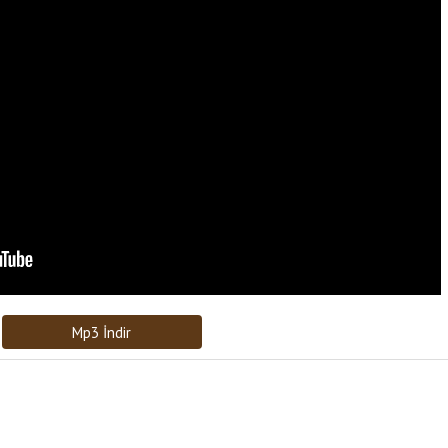
Bağlantıyı Gönderin
[recaptcha]
Mp3 İndir