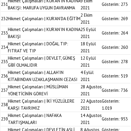
Hikmet Çalışmaları | KUR’AN’IN KADINA
9 Ekim
231
Gösterim:
273
BAKIŞI: MARUFA UYGUN DAVRANMA
2021
2 Ekim
232
Hikmet Çalışmaları | KUR’AN’DA EĞİTİM
Gösterim:
269
2021
Hikmet Çalışmaları | KUR’AN’IN KADINA
25 Eylül
233
Gösterim:
264
BAKIŞI
2021
Hikmet Çalışmaları | DOĞAL TIP:
18 Eylül
234
Gösterim:
260
FITRAT VE TIP
2021
Hikmet Çalışmaları | DEVLET, GÜNEŞ
12 Eylül
235
Gösterim:
278
GİBİ OLMALIDIR
2021
Hikmet Çalışmaları | ALLAH’IN
4 Eylül
236
Gösterim:
519
KİTABINDAN UZAKLAŞMANIN CEZASI
2021
Hikmet Çalışmaları | MÜSLÜMAN
28 Ağustos
237
Gösterim:
736
YÖNETİCİNİN GÖREVİ
2021
Hikmet Çalışmaları | İKİ YÜZLÜLERE
22 Ağustos
Gösterim:
238
KARŞI TAVRIMIZ
2021
1.019
Hikmet Çalışmaları | NAFAKA
14 Ağustos
239
Gösterim:
953
TARTIŞMALARI
2021
Hikmet Çalışmaları | DEVLETİN ASLİ
8 Ağustos
Gösterim: