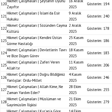
Hikmet Çalışmaları | Şeytanın Oyunu
16 Aralık
120
Gösterim:
194
Zayıftır
2023
Hikmet Çalışmaları | İslam’da Esir
9 Aralık
121
Gösterim:
240
Hukuku
2023
Hikmet Çalışmaları | Sözünden Cayma
2 Aralık
122
Gösterim:
178
Kültürü
2023
Hikmet Çalışmaları | Kendini Üstün
25 Kasım
123
Gösterim:
186
Görme Hastalığı
2023
Hikmet Çalışmaları | Devletlerin Tavrı
18 Kasım
124
Gösterim:
183
ve Bize Düşen Görev
2023
Hikmet Çalışmaları | Zaferi Veren
11 Kasım
125
Gösterim:
206
Allah’tır
2023
Hikmet Çalışmaları | Doğru Bildiğimiz
4 Kasım
126
Gösterim:
246
Yanlışlar: Ordu-Millet
2023
Hikmet Çalışmaları | Allah Kime, Ne
28 Ekim
127
Gösterim:
255
Zaman Yardım Eder?
2023
Hikmet Çalışmaları | Müslüman ve
21 Ekim
128
Gösterim:
279
Gayrimüslim İlişkisi
2023
Hikmet Çalışmaları | Kur’an’a Göre
14 Ekim