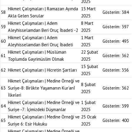
2025
Hikmet Çalışmaları | Ramazan Ayında
15 Mart
58
Gösterim:
384
Akla Gelen Sorular
2025
Hikmet Çalışmaları | Adem
8 Mart
59
Gösterim:
397
Aleyhisselamdan Beri Oruç İbadeti -2
2025
Hikmet Çalışmaları | Adem
1 Mart
60
Gösterim:
495
Aleyhisselamdan Beri Oruç İbadeti
2025
Hikmet Çalışmaları | Müslüman
22 Şubat
61
Gösterim:
362
Toplumda Gayrimüslim Olmak
2025
15 Şubat
62
Hikmet Çalışmaları | Hicretin Şartları
Gösterim:
356
2025
Hikmet Çalışmaları | Medine Örneği ve
8 Şubat
63
Suriye-8: Birlikte Yaşamanın Kur’anî
Gösterim:
362
2025
İlkeleri
Hikmet Çalışmaları | Medine Örneği ve
1 Şubat
64
Gösterim:
399
Suriye -7: İçimizdeki Düşmanlar
2025
Hikmet Çalışmaları | Medine Örneği ve
25 Ocak
65
Gösterim:
400
Suriye 6: Esir Hukuku
2025
Hikmet Çalışmaları | Medine Örneği ve