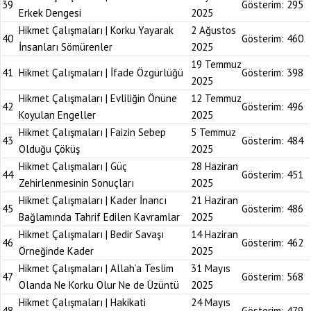
39
Gösterim:
295
Erkek Dengesi
2025
Hikmet Çalışmaları | Korku Yayarak
2 Ağustos
40
Gösterim:
460
İnsanları Sömürenler
2025
19 Temmuz
41
Hikmet Çalışmaları | İfade Özgürlüğü
Gösterim:
398
2025
Hikmet Çalışmaları | Evliliğin Önüne
12 Temmuz
42
Gösterim:
496
Koyulan Engeller
2025
Hikmet Çalışmaları | Faizin Sebep
5 Temmuz
43
Gösterim:
484
Olduğu Çöküş
2025
Hikmet Çalışmaları | Güç
28 Haziran
44
Gösterim:
451
Zehirlenmesinin Sonuçları
2025
Hikmet Çalışmaları | Kader İnancı
21 Haziran
45
Gösterim:
486
Bağlamında Tahrif Edilen Kavramlar
2025
Hikmet Çalışmaları | Bedir Savaşı
14 Haziran
46
Gösterim:
462
Örneğinde Kader
2025
Hikmet Çalışmaları | Allah’a Teslim
31 Mayıs
47
Gösterim:
568
Olanda Ne Korku Olur Ne de Üzüntü
2025
Hikmet Çalışmaları | Hakikati
24 Mayıs
48
Gösterim:
479