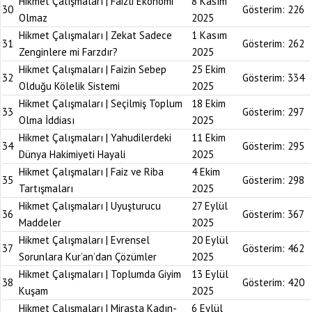
Hikmet Çalışmaları | Faizli Ekonomi
8 Kasım
30
Gösterim:
226
Olmaz
2025
Hikmet Çalışmaları | Zekat Sadece
1 Kasım
31
Gösterim:
262
Zenginlere mi Farzdır?
2025
Hikmet Çalışmaları | Faizin Sebep
25 Ekim
32
Gösterim:
334
Olduğu Kölelik Sistemi
2025
Hikmet Çalışmaları | Seçilmiş Toplum
18 Ekim
33
Gösterim:
297
Olma İddiası
2025
Hikmet Çalışmaları | Yahudilerdeki
11 Ekim
34
Gösterim:
295
Dünya Hakimiyeti Hayali
2025
Hikmet Çalışmaları | Faiz ve Riba
4 Ekim
35
Gösterim:
298
Tartışmaları
2025
Hikmet Çalışmaları | Uyuşturucu
27 Eylül
36
Gösterim:
367
Maddeler
2025
Hikmet Çalışmaları | Evrensel
20 Eylül
37
Gösterim:
462
Sorunlara Kur’an’dan Çözümler
2025
Hikmet Çalışmaları | Toplumda Giyim
13 Eylül
38
Gösterim:
420
Kuşam
2025
Hikmet Çalışmaları | Mirasta Kadın-
6 Eylül