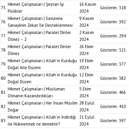
Hikmet Çalışmaları | Şeytan İşi
16 Kasım
75
Gösterim:
318
Pislikler
2024
Hikmet Çalışmaları | Savunma
9 Kasım
76
Gösterim:
392
Sanayiinin Zekat İle Desteklenmesi
2024
Hikmet Çalışmaları | Paralel Dinler
2 Kasım
77
Gösterim:
294
Ölmez – 2
2024
Hikmet Çalışmaları | Paralel Dinler
26 Ekim
78
Gösterim:
321
Ölmez
2024
Hikmet Çalışmaları | Allah’ın Kurduğu
19 Ekim
79
Gösterim:
377
Doğal Aile Düzeni
2024
Hikmet Çalışmaları | Allah’ın Kurduğu
12 Ekim
80
Gösterim:
382
Doğal Düzen
2024
Hikmet Çalışmaları | Müslüman
5 Ekim
81
Gösterim:
466
Olmanın Kazandırdıkları
2024
Hikmet Çalışmaları | Her İnsan Müslim
28 Eylül
82
Gösterim:
410
Doğar
2024
Hikmet Çalışmaları | Allah’ın İndirdiği
21 Eylül
83
Gösterim:
397
ile Hükmetmek ne demektir?
2024