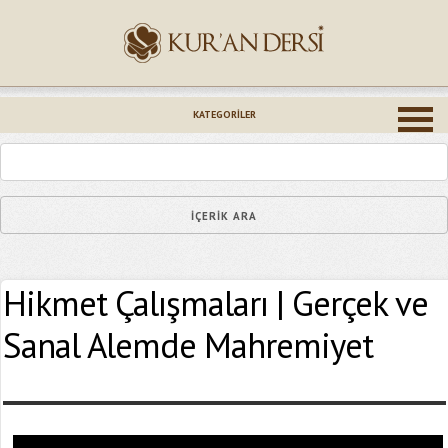
İsminiz (*)
KATEGORILER
Epostanız (*)
Hikmet Çalışmaları | Gerçek ve
Yaşadığınız Hatanın Ayrıntıları
Sanal Alemde Mahremiyet
Bağlantıyı Gönderin