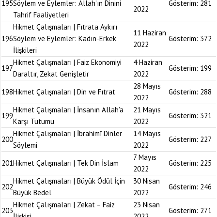
195
Söylem ve Eylemler: Allah’ın Dinini
Gösterim:
281
2022
Tahrif Faaliyetleri
Hikmet Çalışmaları | Fıtrata Aykırı
11 Haziran
196
Söylem ve Eylemler: Kadın-Erkek
Gösterim:
372
2022
İlişkileri
Hikmet Çalışmaları | Faiz Ekonomiyi
4 Haziran
197
Gösterim:
199
Daraltır, Zekat Genişletir
2022
28 Mayıs
198
Hikmet Çalışmaları | Din ve Fıtrat
Gösterim:
288
2022
Hikmet Çalışmaları | İnsanın Allah’a
21 Mayıs
199
Gösterim:
321
Karşı Tutumu
2022
Hikmet Çalışmaları | İbrahimî Dinler
14 Mayıs
200
Gösterim:
227
Söylemi
2022
7 Mayıs
201
Hikmet Çalışmaları | Tek Din İslam
Gösterim:
225
2022
Hikmet Çalışmaları | Büyük Ödül İçin
30 Nisan
202
Gösterim:
246
Büyük Bedel
2022
Hikmet Çalışmaları | Zekat – Faiz
23 Nisan
203
Gösterim:
271
İlişkisi
2022