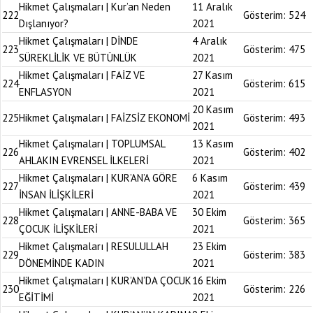
Hikmet Çalışmaları | Kur’an Neden
11 Aralık
222
Gösterim:
524
Dışlanıyor?
2021
Hikmet Çalışmaları | DİNDE
4 Aralık
223
Gösterim:
475
SÜREKLİLİK VE BÜTÜNLÜK
2021
Hikmet Çalışmaları | FAİZ VE
27 Kasım
224
Gösterim:
615
ENFLASYON
2021
20 Kasım
225
Hikmet Çalışmaları | FAİZSİZ EKONOMİ
Gösterim:
493
2021
Hikmet Çalışmaları | TOPLUMSAL
13 Kasım
226
Gösterim:
402
AHLAKIN EVRENSEL İLKELERİ
2021
Hikmet Çalışmaları | KUR’AN’A GÖRE
6 Kasım
227
Gösterim:
439
İNSAN İLİŞKİLERİ
2021
Hikmet Çalışmaları | ANNE-BABA VE
30 Ekim
228
Gösterim:
365
ÇOCUK İLİŞKİLERİ
2021
Hikmet Çalışmaları | RESULULLAH
23 Ekim
229
Gösterim:
383
DÖNEMİNDE KADIN
2021
Hikmet Çalışmaları | KUR’AN’DA ÇOCUK
16 Ekim
230
Gösterim:
226
EĞİTİMİ
2021