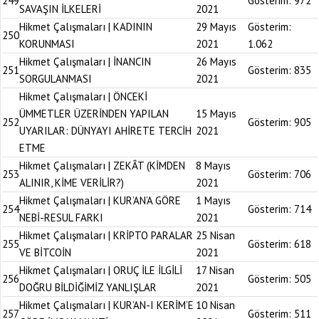
249
Gösterim:
972
SAVAŞIN İLKELERİ
2021
Hikmet Çalışmaları | KADININ
29 Mayıs
Gösterim:
250
KORUNMASI
2021
1.062
Hikmet Çalışmaları | İNANCIN
26 Mayıs
251
Gösterim:
835
SORGULANMASI
2021
Hikmet Çalışmaları | ÖNCEKİ
ÜMMETLER ÜZERİNDEN YAPILAN
15 Mayıs
252
Gösterim:
905
UYARILAR: DÜNYAYI AHİRETE TERCİH
2021
ETME
Hikmet Çalışmaları | ZEKÂT (KİMDEN
8 Mayıs
253
Gösterim:
706
ALINIR, KİME VERİLİR?)
2021
Hikmet Çalışmaları | KUR’AN’A GÖRE
1 Mayıs
254
Gösterim:
714
NEBİ-RESUL FARKI
2021
Hikmet Çalışmaları | KRİPTO PARALAR
25 Nisan
255
Gösterim:
618
VE BİTCOİN
2021
Hikmet Çalışmaları | ORUÇ İLE İLGİLİ
17 Nisan
256
Gösterim:
505
DOĞRU BİLDİĞİMİZ YANLIŞLAR
2021
Hikmet Çalışmaları | KUR’AN-I KERİM’E
10 Nisan
257
Gösterim:
511