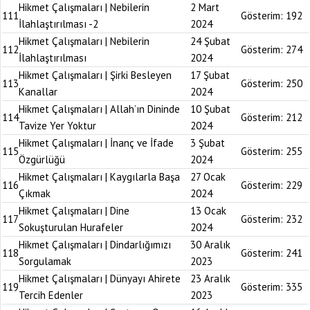
Hikmet Çalışmaları | Nebilerin
2 Mart
111
Gösterim:
192
İlahlaştırılması -2
2024
Hikmet Çalışmaları | Nebilerin
24 Şubat
112
Gösterim:
274
İlahlaştırılması
2024
Hikmet Çalışmaları | Şirki Besleyen
17 Şubat
113
Gösterim:
250
Kanallar
2024
Hikmet Çalışmaları | Allah’ın Dininde
10 Şubat
114
Gösterim:
212
Tavize Yer Yoktur
2024
Hikmet Çalışmaları | İnanç ve İfade
3 Şubat
115
Gösterim:
255
Özgürlüğü
2024
Hikmet Çalışmaları | Kaygılarla Başa
27 Ocak
116
Gösterim:
229
Çıkmak
2024
Hikmet Çalışmaları | Dine
13 Ocak
117
Gösterim:
232
Sokuşturulan Hurafeler
2024
Hikmet Çalışmaları | Dindarlığımızı
30 Aralık
118
Gösterim:
241
Sorgulamak
2023
Hikmet Çalışmaları | Dünyayı Ahirete
23 Aralık
119
Gösterim:
335
Tercih Edenler
2023