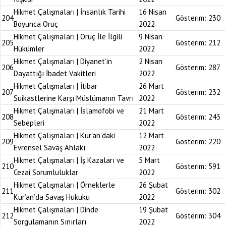
Hikmet Çalışmaları | İnsanlık Tarihi
16 Nisan
204
Gösterim:
230
Boyunca Oruç
2022
Hikmet Çalışmaları | Oruç İle İlgili
9 Nisan
205
Gösterim:
212
Hükümler
2022
Hikmet Çalışmaları | Diyanet’in
2 Nisan
206
Gösterim:
287
Dayattığı İbadet Vakitleri
2022
Hikmet Çalışmaları | İtibar
26 Mart
207
Gösterim:
232
Suikastlerine Karşı Müslümanın Tavrı
2022
Hikmet Çalışmaları | İslamofobi ve
21 Mart
208
Gösterim:
243
Sebepleri
2022
Hikmet Çalışmaları | Kur’an’daki
12 Mart
209
Gösterim:
220
Evrensel Savaş Ahlakı
2022
Hikmet Çalışmaları | İş Kazaları ve
5 Mart
210
Gösterim:
591
Cezai Sorumluluklar
2022
Hikmet Çalışmaları | Örneklerle
26 Şubat
211
Gösterim:
302
Kur’an’da Savaş Hukuku
2022
Hikmet Çalışmaları | Dinde
19 Şubat
212
Gösterim:
304
Sorgulamanın Sınırları
2022