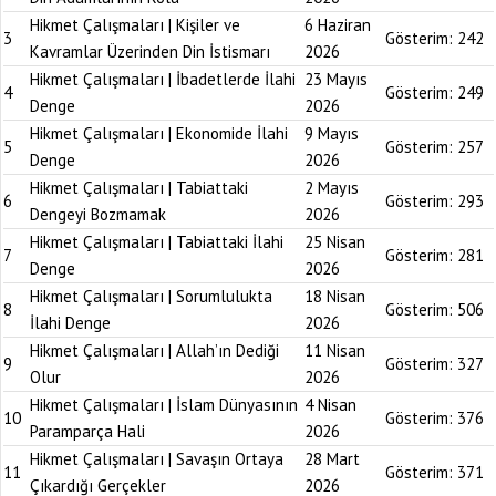
Hikmet Çalışmaları | Kişiler ve
6 Haziran
3
Gösterim:
242
Kavramlar Üzerinden Din İstismarı
2026
Hikmet Çalışmaları | İbadetlerde İlahi
23 Mayıs
4
Gösterim:
249
Denge
2026
Hikmet Çalışmaları | Ekonomide İlahi
9 Mayıs
5
Gösterim:
257
Denge
2026
Hikmet Çalışmaları | Tabiattaki
2 Mayıs
6
Gösterim:
293
Dengeyi Bozmamak
2026
Hikmet Çalışmaları | Tabiattaki İlahi
25 Nisan
7
Gösterim:
281
Denge
2026
Hikmet Çalışmaları | Sorumlulukta
18 Nisan
8
Gösterim:
506
İlahi Denge
2026
Hikmet Çalışmaları | Allah’ın Dediği
11 Nisan
9
Gösterim:
327
Olur
2026
Hikmet Çalışmaları | İslam Dünyasının
4 Nisan
10
Gösterim:
376
Paramparça Hali
2026
Hikmet Çalışmaları | Savaşın Ortaya
28 Mart
11
Gösterim:
371
Çıkardığı Gerçekler
2026