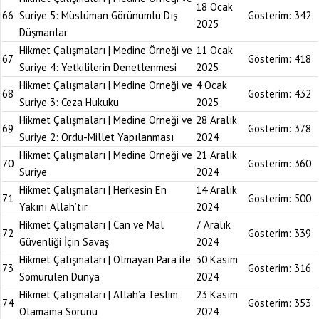
18 Ocak
66
Suriye 5: Müslüman Görünümlü Dış
Gösterim:
342
2025
Düşmanlar
Hikmet Çalışmaları | Medine Örneği ve
11 Ocak
67
Gösterim:
418
Suriye 4: Yetkililerin Denetlenmesi
2025
Hikmet Çalışmaları | Medine Örneği ve
4 Ocak
68
Gösterim:
432
Suriye 3: Ceza Hukuku
2025
Hikmet Çalışmaları | Medine Örneği ve
28 Aralık
69
Gösterim:
378
Suriye 2: Ordu-Millet Yapılanması
2024
Hikmet Çalışmaları | Medine Örneği ve
21 Aralık
70
Gösterim:
360
Suriye
2024
Hikmet Çalışmaları | Herkesin En
14 Aralık
71
Gösterim:
500
Yakını Allah’tır
2024
Hikmet Çalışmaları | Can ve Mal
7 Aralık
72
Gösterim:
339
Güvenliği İçin Savaş
2024
Hikmet Çalışmaları | Olmayan Para ile
30 Kasım
73
Gösterim:
316
Sömürülen Dünya
2024
Hikmet Çalışmaları | Allah’a Teslim
23 Kasım
74
Gösterim:
353
Olamama Sorunu
2024