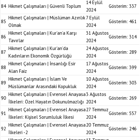
14 Eylül
84
Hikmet Çalışmaları | Güvenli Toplum
Gösterim:
337
2024
Hikmet Çalışmaları | Müslüman Azınlık
7 Eylül
85
Gösterim:
461
Olmak
2024
Hikmet Çalışmaları | Kur’an’a Karşı
31 Ağustos
86
Gösterim:
314
Tavırlar
2024
Hikmet Çalışmaları | Kur’an’da
24 Ağustos
87
Gösterim:
289
Kadınların Ekonomik Özgürlüğü
2024
Hikmet Çalışmaları | İnsanlığı Esir
17 Ağustos
88
Gösterim:
399
Alan Faiz
2024
Hikmet Çalışmaları | İslam Ve
10 Ağustos
89
Gösterim:
303
Müslümanlar Arasındaki Kopukluk
2024
Hikmet Çalışmaları | Evrensel Anayasa
3 Ağustos
90
Gösterim:
269
İlkeleri: Özel Hayatın Dokunulmazlığı
2024
Hikmet Çalışmaları | Evrensel Anayasa
27 Temmuz
91
Gösterim:
557
İlkeleri: Kişisel Sorumluluk İlkesi
2024
Hikmet Çalışmaları | Evrensel Anayasa
20 Temmuz
92
Gösterim:
246
İlkeleri -2
2024