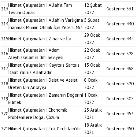
Hikmet Çalışmaları | Allah’a Tam
12 Şubat
213
Gösterim:
331
Teslim Olmak
2022
Hikmet Çalışmaları | Allah’ın Varlığına
5 Şubat
214
Gösterim:
440
İnanmak Mümin Olmak İçin Yeterli Mi?
2022
29 Ocak
215
Hikmet Çalışmaları | Zıhar ve İla
Gösterim:
444
2022
Hikmet Çalışmaları | Adem
22 Ocak
216
Gösterim:
528
Aleyhisselamın İlmi Seviyesi
2022
Hikmet Çalışmaları | Kayıtsız Şartsız
15 Ocak
217
Gösterim:
468
İtaat Yalnız Allah’adır
2022
Hikmet Çalışmaları | Deist ve Ateist
8 Ocak
218
Gösterim:
520
Üreten Din Anlayışı
2022
Hikmet Çalışmaları | Zamanın Değerini
1 Ocak
219
Gösterim:
505
Bilmek
2022
Hikmet Çalışmaları | Ekonomik
25 Aralık
220
Gösterim:
453
Problemlere Doğal Çözüm
2021
18 Aralık
221
Hikmet Çalışmaları | Tek Din İslam’dır
Gösterim:
450
2021