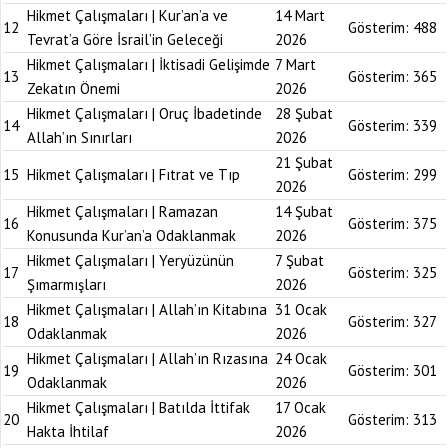
Hikmet Çalışmaları | Kur’an’a ve
14 Mart
12
Gösterim:
488
Tevrat’a Göre İsrail’in Geleceği
2026
Hikmet Çalışmaları | İktisadi Gelişimde
7 Mart
13
Gösterim:
365
Zekatın Önemi
2026
Hikmet Çalışmaları | Oruç İbadetinde
28 Şubat
14
Gösterim:
339
Allah’ın Sınırları
2026
21 Şubat
15
Hikmet Çalışmaları | Fıtrat ve Tıp
Gösterim:
299
2026
Hikmet Çalışmaları | Ramazan
14 Şubat
16
Gösterim:
375
Konusunda Kur’an’a Odaklanmak
2026
Hikmet Çalışmaları | Yeryüzünün
7 Şubat
17
Gösterim:
325
Şımarmışları
2026
Hikmet Çalışmaları | Allah’ın Kitabına
31 Ocak
18
Gösterim:
327
Odaklanmak
2026
Hikmet Çalışmaları | Allah’ın Rızasına
24 Ocak
19
Gösterim:
301
Odaklanmak
2026
Hikmet Çalışmaları | Batılda İttifak
17 Ocak
20
Gösterim:
313
Hakta İhtilaf
2026