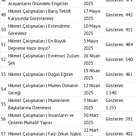
Arayanların Önündeki Engeller
2025
Hikmet Çalışmaları | Barış Teklifi
17 Mayıs
49
Gösterim:
442
Karşısında Görevlerimiz
2025
Hikmet Çalışmaları | Evlendirme
10 Mayıs
50
Gösterim:
411
Görevimiz
2025
Hikmet Çalışmaları | En Büyük
3 Mayıs
51
Gösterim:
484
Depreme Hazır mıyız?
2025
Hikmet Çalışmaları | Evrensel Zulüm:
26 Nisan
52
Gösterim:
540
Şirk
2025
19 Nisan
53
Hikmet Çalışmaları | Doğal Eğitim
Gösterim:
461
2025
Hikmet Çalışmaları | Mümin Olmanın
12 Nisan
Gösterim:
54
Gereği
2025
1.340
Hikmet Çalışmaları | Müminlerin
5 Nisan
Gösterim:
55
Başkalarına Özenmesi
2025
1.253
Hikmet Çalışmaları | İnsanların ve
30 Mart
56
Gösterim:
391
Cinlerin Muhalif Yapısı
2025
22 Mart
57
Hikmet Çalışmaları | Faiz-Zekat İlişkisi
Gösterim:
402