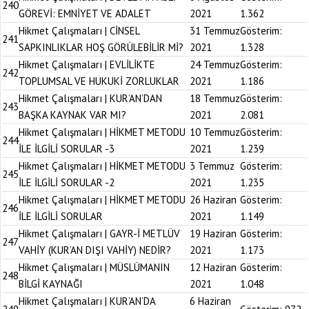
240
GÖREVİ: EMNİYET VE ADALET
2021
1.362
Hikmet Çalışmaları | CİNSEL
31 Temmuz
Gösterim:
241
SAPKINLIKLAR HOŞ GÖRÜLEBİLİR Mİ?
2021
1.328
Hikmet Çalışmaları | EVLİLİKTE
24 Temmuz
Gösterim:
242
TOPLUMSAL VE HUKUKİ ZORLUKLAR
2021
1.186
Hikmet Çalışmaları | KUR’AN’DAN
18 Temmuz
Gösterim:
243
BAŞKA KAYNAK VAR MI?
2021
2.081
Hikmet Çalışmaları | HİKMET METODU
10 Temmuz
Gösterim:
244
İLE İLGİLİ SORULAR -3
2021
1.239
Hikmet Çalışmaları | HİKMET METODU
3 Temmuz
Gösterim:
245
İLE İLGİLİ SORULAR -2
2021
1.235
Hikmet Çalışmaları | HİKMET METODU
26 Haziran
Gösterim:
246
İLE İLGİLİ SORULAR
2021
1.149
Hikmet Çalışmaları | GAYR-İ METLÜV
19 Haziran
Gösterim:
247
VAHİY (KUR’AN DIŞI VAHİY) NEDİR?
2021
1.173
Hikmet Çalışmaları | MÜSLÜMANIN
12 Haziran
Gösterim:
248
BİLGİ KAYNAĞI
2021
1.048
Hikmet Çalışmaları | KUR’AN’DA
6 Haziran