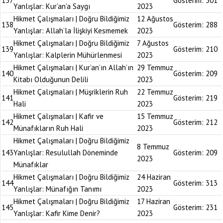
137
Gösterim:
301
Yanlışlar: Kur’an’a Saygı
2023
Hikmet Çalışmaları | Doğru Bildiğimiz
12 Ağustos
138
Gösterim:
288
Yanlışlar: Allah’la İlişkiyi Kesmemek
2023
Hikmet Çalışmaları | Doğru Bildiğimiz
7 Ağustos
139
Gösterim:
210
Yanlışlar: Kalplerin Mühürlenmesi
2023
Hikmet Çalışmaları | Kur’an’ın Allah’ın
29 Temmuz
140
Gösterim:
209
Kitabı Olduğunun Delili
2023
Hikmet Çalışmaları | Müşriklerin Ruh
22 Temmuz
141
Gösterim:
219
Hali
2023
Hikmet Çalışmaları | Kafir ve
15 Temmuz
142
Gösterim:
212
Münafıkların Ruh Hali
2023
Hikmet Çalışmaları | Doğru Bildiğimiz
8 Temmuz
143
Yanlışlar: Resulullah Döneminde
Gösterim:
209
2023
Münafıklar
Hikmet Çalışmaları | Doğru Bildiğimiz
24 Haziran
144
Gösterim:
313
Yanlışlar: Münafığın Tanımı
2023
Hikmet Çalışmaları | Doğru Bildiğimiz
17 Haziran
145
Gösterim:
231
Yanlışlar: Kafir Kime Denir?
2023