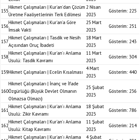
Hikmet Çalışmaları | Kur’an’dan Çözüm
2 Nisan
155
Gösterim:
225
Üretme Faaliyetlerinin Terk Edilmesi
2023
Hikmet Çalışmaları | Kur’an’a Göre
25 Mart
156
Gösterim:
251
İmsak Vakti
2023
Hikmet Çalışmaları | Tasdik ve Nesih
18 Mart
157
Gösterim:
243
Açısından Oruç İbadeti
2023
Hikmet Çalışmaları | Kur’an’ı Anlama
11 Mart
158
Gösterim:
304
Usulü: Tasdik Kavramı
2023
4 Mart
159
Hikmet Çalışmaları | Ecelin Kısalması
Gösterim:
440
2023
Hikmet Çalışmaları | İnanç ve İfade
25 Şubat
160
Özgürlüğü (Büyük Devlet Olmanın
Gösterim:
236
2023
Olmazsa Olmazı)
Hikmet Çalışmaları | Kur’an’ı Anlama
18 Şubat
161
Gösterim:
786
Usulü: Zikir Kavramı
2023
Hikmet Çalışmaları | Kur’an’ı Anlama
11 Şubat
162
Gösterim:
214
Usulü: Kitap Kavramı
2023
Hikmet Çalışmaları | Kur’an’ı Anlama
4 Şubat