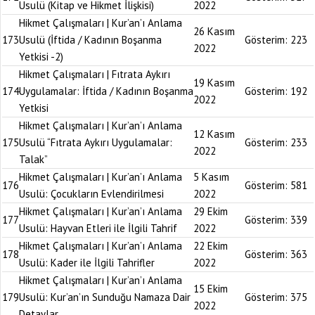
Usulü (Kitap ve Hikmet İlişkisi)
2022
Hikmet Çalışmaları | Kur’an’ı Anlama
26 Kasım
173
Usulü (İftida / Kadının Boşanma
Gösterim:
223
2022
Yetkisi -2)
Hikmet Çalışmaları | Fıtrata Aykırı
19 Kasım
174
Uygulamalar: İftida / Kadının Boşanma
Gösterim:
192
2022
Yetkisi
Hikmet Çalışmaları | Kur’an’ı Anlama
12 Kasım
175
Usulü “Fıtrata Aykırı Uygulamalar:
Gösterim:
233
2022
Talak”
Hikmet Çalışmaları | Kur’an’ı Anlama
5 Kasım
176
Gösterim:
581
Usulü: Çocukların Evlendirilmesi
2022
Hikmet Çalışmaları | Kur’an’ı Anlama
29 Ekim
177
Gösterim:
339
Usulü: Hayvan Etleri ile İlgili Tahrif
2022
Hikmet Çalışmaları | Kur’an’ı Anlama
22 Ekim
178
Gösterim:
363
Usulü: Kader ile İlgili Tahrifler
2022
Hikmet Çalışmaları | Kur’an’ı Anlama
15 Ekim
179
Usulü: Kur’an’ın Sunduğu Namaza Dair
Gösterim:
375
2022
Detaylar