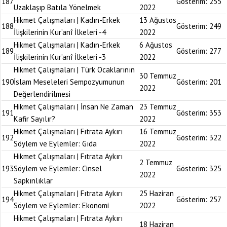
187
Gösterim:
255
Uzaklaşıp Batıla Yönelmek
2022
Hikmet Çalışmaları | Kadın-Erkek
13 Ağustos
188
Gösterim:
249
İlişkilerinin Kur’anî İlkeleri -4
2022
Hikmet Çalışmaları | Kadın-Erkek
6 Ağustos
189
Gösterim:
277
İlişkilerinin Kur’anî İlkeleri -3
2022
Hikmet Çalışmaları | Türk Ocaklarının
30 Temmuz
190
İslam Meseleleri Sempozyumunun
Gösterim:
201
2022
Değerlendirilmesi
Hikmet Çalışmaları | İnsan Ne Zaman
23 Temmuz
191
Gösterim:
353
Kafir Sayılır?
2022
Hikmet Çalışmaları | Fıtrata Aykırı
16 Temmuz
192
Gösterim:
322
Söylem ve Eylemler: Gıda
2022
Hikmet Çalışmaları | Fıtrata Aykırı
2 Temmuz
193
Söylem ve Eylemler: Cinsel
Gösterim:
325
2022
Sapkınlıklar
Hikmet Çalışmaları | Fıtrata Aykırı
25 Haziran
194
Gösterim:
257
Söylem ve Eylemler: Ekonomi
2022
Hikmet Çalışmaları | Fıtrata Aykırı
18 Haziran