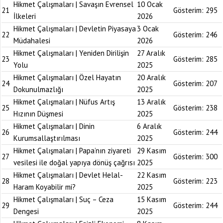
Hikmet Çalışmaları | Savaşın Evrensel
10 Ocak
21
Gösterim:
295
İlkeleri
2026
Hikmet Çalışmaları | Devletin Piyasaya
3 Ocak
22
Gösterim:
246
Müdahalesi
2026
Hikmet Çalışmaları | Yeniden Dirilişin
27 Aralık
23
Gösterim:
285
Yolu
2025
Hikmet Çalışmaları | Özel Hayatın
20 Aralık
24
Gösterim:
207
Dokunulmazlığı
2025
Hikmet Çalışmaları | Nüfus Artış
13 Aralık
25
Gösterim:
238
Hızının Düşmesi
2025
Hikmet Çalışmaları | Dinin
6 Aralık
26
Gösterim:
244
Kurumsallaştırılması
2025
Hikmet Çalışmaları | Papa’nın ziyareti
29 Kasım
27
Gösterim:
300
vesilesi ile doğal yapıya dönüş çağrısı
2025
Hikmet Çalışmaları | Devlet Helal-
22 Kasım
28
Gösterim:
223
Haram Koyabilir mi?
2025
Hikmet Çalışmaları | Suç – Ceza
15 Kasım
29
Gösterim:
244
Dengesi
2025