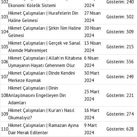
102
Gösterim:
240
Ekonomi: Kölelik Sistemi
2024
Hikmet Çalışmaları | Hurafelerin Din
27 Nisan
103
Gösterim:
302
Haline Gelmesi
2024
Hikmet Çalışmaları | Şirkin İlim Haline
20 Nisan
104
Gösterim:
309
Gelmesi
2024
Hikmet Çalışmaları | Gerçek ve Sanal
13 Nisan
105
Gösterim:
215
Alemde Mahremiyet
2024
Hikmet Çalışmaları | Allah’ın Kitabına
6 Nisan
106
Gösterim:
336
Uymayanın Hayatı Cehennem Olur
2024
Hikmet Çalışmaları | Dinde Kendini
30 Mart
107
Gösterim:
249
Merkeze Koymak
2024
Hikmet Çalışmaları | Dinin
23 Mart
108
Anlaşılmasını Engelleyen Din
Gösterim:
221
2024
Adamları
Hikmet Çalışmaları | Kur’an’ı Nasıl
16 Mart
109
Gösterim:
274
Okumalıyız?
2024
Hikmet Çalışmaları | Ramazan Ayına
9 Mart
110
Gösterim:
628
Dair Merak Edilenler
2024