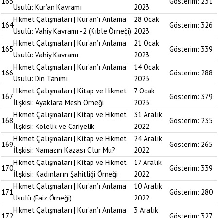
163
Gösterim:
231
Usulü: Kur’an Kavramı
2023
Hikmet Çalışmaları | Kur’an’ı Anlama
28 Ocak
164
Gösterim:
326
Usulü: Vahiy Kavramı -2 (Kıble Örneği)
2023
Hikmet Çalışmaları | Kur’an’ı Anlama
21 Ocak
165
Gösterim:
339
Usulü: Vahiy Kavramı
2023
Hikmet Çalışmaları | Kur’an’ı Anlama
14 Ocak
166
Gösterim:
288
Usulü: Din Tanımı
2023
Hikmet Çalışmaları | Kitap ve Hikmet
7 Ocak
167
Gösterim:
379
İlişkisi: Ayaklara Mesh Örneği
2023
Hikmet Çalışmaları | Kitap ve Hikmet
31 Aralık
168
Gösterim:
235
İlişkisi: Kölelik ve Cariyelik
2022
Hikmet Çalışmaları | Kitap ve Hikmet
24 Aralık
169
Gösterim:
265
İlişkisi: Namazın Kazası Olur Mu?
2022
Hikmet Çalışmaları | Kitap ve Hikmet
17 Aralık
170
Gösterim:
339
İlişkisi: Kadınların Şahitliği Örneği
2022
Hikmet Çalışmaları | Kur’an’ı Anlama
10 Aralık
171
Gösterim:
280
Usulü (Faiz Örneği)
2022
Hikmet Çalışmaları | Kur’an’ı Anlama
3 Aralık
172
Gösterim:
327