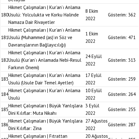
Hikmet Çalışmaları | Kur’an’ı Anlama
8 Ekim
180
Usulü: Yolculukta ve Korku Halinde
Gösterim:
362
2022
Namaza Dair Rivayetler
Hikmet Çalışmaları | Kur’an’ı Anlama
1 Ekim
181
Usulü (Muhammed (as)’ın Söz ve
Gösterim:
471
2022
Davranışlarının Bağlayıcılığı)
Hikmet Çalışmaları | Kur’an’ı Anlama
24 Eylül
182
Usulü (Kur’an’ı Anlamada Nebi-Resul
Gösterim:
313
2022
Farkının Önemi)
Hikmet Çalışmaları | Kur’an’ı Anlama
17 Eylül
183
Gösterim:
259
Usulü (Usule Dair Temel Ayetler)
2022
Hikmet Çalışmaları | Kur’an’ı Anlama
10 Eylül
184
Gösterim:
264
Usulü
2022
Hikmet Çalışmaları | Büyük Yanlışlara
3 Eylül
185
Gösterim:
255
Dini Kılıflar: Muta Nikahı
2022
Hikmet Çalışmaları | Büyük Yanlışlara
27 Ağustos
186
Gösterim:
287
Dini Kılıflar: Zina
2022
Hikmet Çalışmaları | Fıtrattan
20 Ağustos