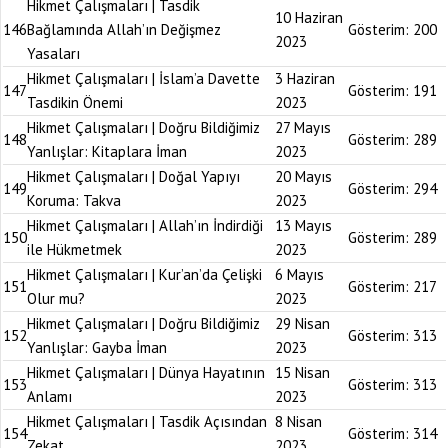
Hikmet Çalışmaları | Tasdik
10 Haziran
146
Bağlamında Allah’ın Değişmez
Gösterim:
200
2023
Yasaları
Hikmet Çalışmaları | İslam’a Davette
3 Haziran
147
Gösterim:
191
Tasdikin Önemi
2023
Hikmet Çalışmaları | Doğru Bildiğimiz
27 Mayıs
148
Gösterim:
289
Yanlışlar: Kitaplara İman
2023
Hikmet Çalışmaları | Doğal Yapıyı
20 Mayıs
149
Gösterim:
294
Koruma: Takva
2023
Hikmet Çalışmaları | Allah’ın İndirdiği
13 Mayıs
150
Gösterim:
289
ile Hükmetmek
2023
Hikmet Çalışmaları | Kur’an’da Çelişki
6 Mayıs
151
Gösterim:
217
Olur mu?
2023
Hikmet Çalışmaları | Doğru Bildiğimiz
29 Nisan
152
Gösterim:
313
Yanlışlar: Gayba İman
2023
Hikmet Çalışmaları | Dünya Hayatının
15 Nisan
153
Gösterim:
313
Anlamı
2023
Hikmet Çalışmaları | Tasdik Açısından
8 Nisan
154
Gösterim:
314
Zekat
2023