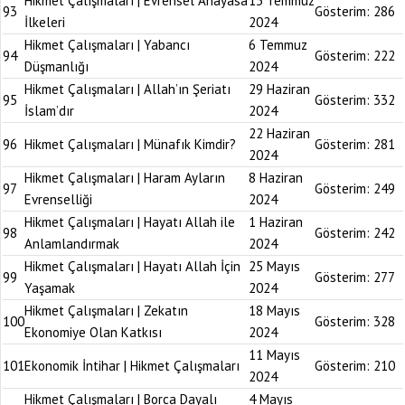
Hikmet Çalışmaları | Evrensel Anayasa
13 Temmuz
93
Gösterim:
286
İlkeleri
2024
Hikmet Çalışmaları | Yabancı
6 Temmuz
94
Gösterim:
222
Düşmanlığı
2024
Hikmet Çalışmaları | Allah’ın Şeriatı
29 Haziran
95
Gösterim:
332
İslam’dır
2024
22 Haziran
96
Hikmet Çalışmaları | Münafık Kimdir?
Gösterim:
281
2024
Hikmet Çalışmaları | Haram Ayların
8 Haziran
97
Gösterim:
249
Evrenselliği
2024
Hikmet Çalışmaları | Hayatı Allah ile
1 Haziran
98
Gösterim:
242
Anlamlandırmak
2024
Hikmet Çalışmaları | Hayatı Allah İçin
25 Mayıs
99
Gösterim:
277
Yaşamak
2024
Hikmet Çalışmaları | Zekatın
18 Mayıs
100
Gösterim:
328
Ekonomiye Olan Katkısı
2024
11 Mayıs
101
Ekonomik İntihar | Hikmet Çalışmaları
Gösterim:
210
2024
Hikmet Çalışmaları | Borca Dayalı
4 Mayıs