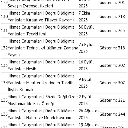
129
Gösterim:
201
Savaşın Evrensel İlkeleri
2023
Hikmet Çalışmaları | Doğru Bildiğimiz
7 Ekim
130
Gösterim:
218
Yanlışlar: Kıraat ve Tilavet Kavramı
2023
Hikmet Çalışmaları | Doğru Bildiğimiz
30 Eylül
131
Gösterim:
263
Yanlışlar: Tecvid İlmi
2023
Hikmet Çalışmaları | Doğru Bildiğimiz
23 Eylül
132
Yanlışlar: Tedricilik/Hükümleri Zamana
Gösterim:
318
2023
Yayma
Hikmet Çalışmaları | Doğru Bildiğimiz
16 Eylül
133
Gösterim:
202
Yanlışlar: Nesih
2023
Hikmet Çalışmaları | Doğru Bildiğimiz
9 Eylül
134
Yanlışlar: Mealler Üzerinden Tasdik
Gösterim:
307
2023
İlişkisi Kurmak
Hikmet Çalışmaları | Sözde Değil Özde
2 Eylül
135
Gösterim:
221
Müslümanlık: Faiz Örneği
2023
Hikmet Çalışmaları | Doğru Bildiğimiz
26 Ağustos
136
Gösterim:
244
Yanlışlar: Halife ve Melek Kavramı
2023
Hikmet Çalışmaları | Doğru Bildiğimiz
19 Ağustos