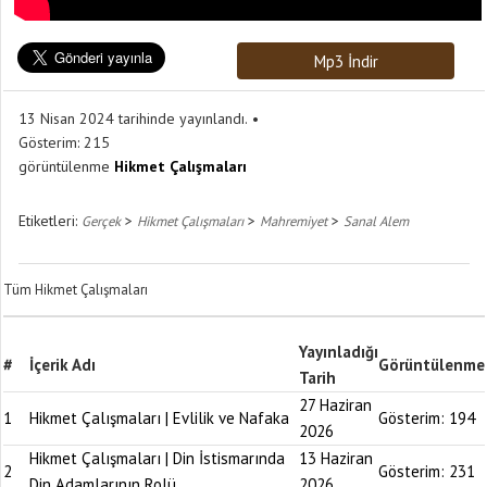
Mp3 İndir
13 Nisan 2024 tarihinde yayınlandı.
Gösterim:
215
görüntülenme
Hikmet Çalışmaları
Etiketleri:
>
>
>
Gerçek
Hikmet Çalışmaları
Mahremiyet
Sanal Alem
Tüm Hikmet Çalışmaları
Yayınladığı
#
İçerik Adı
Görüntülenme
Tarih
27 Haziran
1
Hikmet Çalışmaları | Evlilik ve Nafaka
Gösterim:
194
2026
Hikmet Çalışmaları | Din İstismarında
13 Haziran
2
Gösterim:
231
Din Adamlarının Rolü
2026