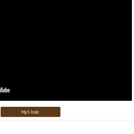
Bağlantıyı Gönderin
[recaptcha]
Mp3 İndir