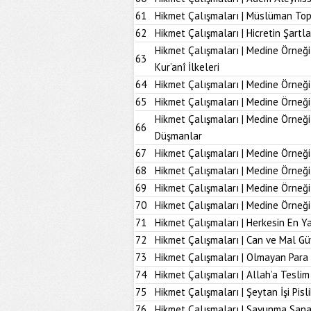
61
Hikmet Çalışmaları | Müslüman To
62
Hikmet Çalışmaları | Hicretin Şartla
Hikmet Çalışmaları | Medine Örneği
63
Kur’anî İlkeleri
64
Hikmet Çalışmaları | Medine Örneği
65
Hikmet Çalışmaları | Medine Örneği
Hikmet Çalışmaları | Medine Örneğ
66
Düşmanlar
67
Hikmet Çalışmaları | Medine Örneği 
68
Hikmet Çalışmaları | Medine Örneği
69
Hikmet Çalışmaları | Medine Örneği
70
Hikmet Çalışmaları | Medine Örneği
71
Hikmet Çalışmaları | Herkesin En Ya
72
Hikmet Çalışmaları | Can ve Mal Güv
73
Hikmet Çalışmaları | Olmayan Para
74
Hikmet Çalışmaları | Allah’a Tesl
75
Hikmet Çalışmaları | Şeytan İşi Pisli
76
Hikmet Çalışmaları | Savunma Sana