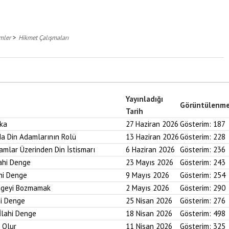
>
mler
Hikmet Çalışmaları
Yayınladığı
Görüntülenm
Tarih
aka
27 Haziran 2026
Gösterim:
187
nda Din Adamlarının Rolü
13 Haziran 2026
Gösterim:
228
ramlar Üzerinden Din İstismarı
6 Haziran 2026
Gösterim:
236
lahi Denge
23 Mayıs 2026
Gösterim:
243
ahi Denge
9 Mayıs 2026
Gösterim:
254
engeyi Bozmamak
2 Mayıs 2026
Gösterim:
290
hi Denge
25 Nisan 2026
Gösterim:
276
İlahi Denge
18 Nisan 2026
Gösterim:
498
i Olur
11 Nisan 2026
Gösterim:
325