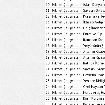
10
Hikmet Çalışmaları | İslam Dünyası
11
Hikmet Çalışmaları | Savaşın Ortay
12
Hikmet Çalışmaları | Kur’an’a ve Tev
13
Hikmet Çalışmaları | İktisadi Geliş
14
Hikmet Çalışmaları | Oruç İbadetind
15
Hikmet Çalışmaları | Fıtrat ve Tıp
16
Hikmet Çalışmaları | Ramazan Kon
17
Hikmet Çalışmaları | Yeryüzünün Şı
18
Hikmet Çalışmaları | Allah’ın Kita
19
Hikmet Çalışmaları | Allah’ın Rız
20
Hikmet Çalışmaları | Batılda İttifak
21
Hikmet Çalışmaları | Savaşın Evrens
22
Hikmet Çalışmaları | Devletin Piya
23
Hikmet Çalışmaları | Yeniden Diriliş
24
Hikmet Çalışmaları | Özel Hayatın
25
Hikmet Çalışmaları | Nüfus Artış Hı
26
Hikmet Çalışmaları | Dinin Kurumsal
Hikmet Çalışmaları | Papa’nın ziyare