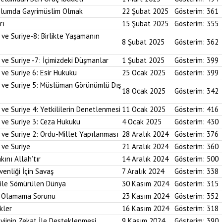
plumda Gayrimüslim Olmak
22 Şubat 2025
Gösterim:
361
rı
15 Şubat 2025
Gösterim:
355
 ve Suriye-8: Birlikte Yaşamanın
8 Şubat 2025
Gösterim:
362
 ve Suriye -7: İçimizdeki Düşmanlar
1 Şubat 2025
Gösterim:
399
 ve Suriye 6: Esir Hukuku
25 Ocak 2025
Gösterim:
399
i ve Suriye 5: Müslüman Görünümlü Dış
18 Ocak 2025
Gösterim:
342
ve Suriye 4: Yetkililerin Denetlenmesi
11 Ocak 2025
Gösterim:
416
 ve Suriye 3: Ceza Hukuku
4 Ocak 2025
Gösterim:
430
 ve Suriye 2: Ordu-Millet Yapılanması
28 Aralık 2024
Gösterim:
376
 ve Suriye
21 Aralık 2024
Gösterim:
360
kını Allah’tır
14 Aralık 2024
Gösterim:
500
enliği İçin Savaş
7 Aralık 2024
Gösterim:
338
 ile Sömürülen Dünya
30 Kasım 2024
Gösterim:
315
im Olamama Sorunu
23 Kasım 2024
Gösterim:
352
kler
16 Kasım 2024
Gösterim:
318
yiinin Zekat İle Desteklenmesi
9 Kasım 2024
Gösterim:
390