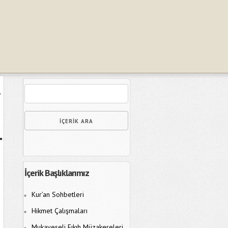
İçerik Başlıklarımız
Kur’an Sohbetleri
Hikmet Çalışmaları
Mukayeseli Fıkıh Müzakereleri