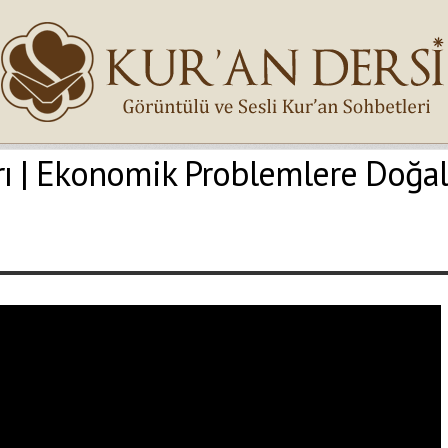
rı | Ekonomik Problemlere Doğal
İsminiz (*)
Epostanız (*)
Yaşadığınız Hatanın Ayrıntıları