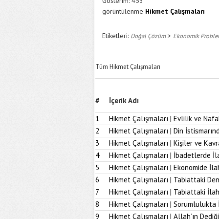
Gösterim:
453
görüntülenme
Hikmet Çalışmaları
Etiketleri:
>
Doğal Çözüm
Ekonomik Proble
Tüm Hikmet Çalışmaları
#
İçerik Adı
1
Hikmet Çalışmaları | Evlilik ve Naf
2
Hikmet Çalışmaları | Din İstismarı
3
Hikmet Çalışmaları | Kişiler ve Kav
4
Hikmet Çalışmaları | İbadetlerde İ
5
Hikmet Çalışmaları | Ekonomide İl
6
Hikmet Çalışmaları | Tabiattaki D
7
Hikmet Çalışmaları | Tabiattaki İla
8
Hikmet Çalışmaları | Sorumlulukta 
9
Hikmet Çalışmaları | Allah’ın Dediğ