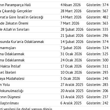
nın Paramparça Hali
4 Nisan 2026
Gösterim:
374
a Çıkardığı Gerçekler
28 Mart 2026
Gösterim:
367
rat’a Göre İsrail’in Geleceği
14 Mart 2026
Gösterim:
482
imde Zekatın Önemi
7 Mart 2026
Gösterim:
363
e Allah’ın Sınırları
28 Şubat 2026
Gösterim:
335
21 Şubat 2026
Gösterim:
296
usunda Kur’an’a Odaklanmak
14 Şubat 2026
Gösterim:
374
marmışları
7 Şubat 2026
Gösterim:
324
bına Odaklanmak
31 Ocak 2026
Gösterim:
325
asına Odaklanmak
24 Ocak 2026
Gösterim:
300
 Hakta İhtilaf
17 Ocak 2026
Gösterim:
311
el İlkeleri
10 Ocak 2026
Gösterim:
293
saya Müdahalesi
3 Ocak 2026
Gösterim:
243
in Yolu
27 Aralık 2025
Gösterim:
283
 Dokunulmazlığı
20 Aralık 2025
Gösterim:
206
zının Düşmesi
13 Aralık 2025
Gösterim:
237
laştırılması
6 Aralık 2025
Gösterim:
242
ti vesilesi ile doğal yapıya dönüş