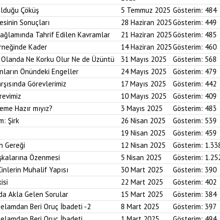
Olduğu Çöküş
5 Temmuz 2025
Gösterim:
484
esinin Sonuçları
28 Haziran 2025
Gösterim:
449
Bağlamında Tahrif Edilen Kavramlar
21 Haziran 2025
Gösterim:
485
Örneğinde Kader
14 Haziran 2025
Gösterim:
460
im Olanda Ne Korku Olur Ne de Üzüntü
31 Mayıs 2025
Gösterim:
568
anların Önündeki Engeller
24 Mayıs 2025
Gösterim:
479
arşısında Görevlerimiz
17 Mayıs 2025
Gösterim:
442
revimiz
10 Mayıs 2025
Gösterim:
409
reme Hazır mıyız?
3 Mayıs 2025
Gösterim:
483
m: Şirk
26 Nisan 2025
Gösterim:
539
19 Nisan 2025
Gösterim:
459
n Gereği
12 Nisan 2025
Gösterim:
1.33
aşkalarına Özenmesi
5 Nisan 2025
Gösterim:
1.25
Cinlerin Muhalif Yapısı
30 Mart 2025
Gösterim:
390
isi
22 Mart 2025
Gösterim:
402
da Akla Gelen Sorular
15 Mart 2025
Gösterim:
384
elamdan Beri Oruç İbadeti -2
8 Mart 2025
Gösterim:
397
elamdan Beri Oruç İbadeti
1 Mart 2025
Gösterim:
494