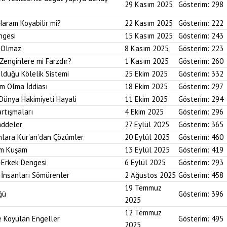
29 Kasım 2025
Gösterim:
298
Haram Koyabilir mi?
22 Kasım 2025
Gösterim:
222
ngesi
15 Kasım 2025
Gösterim:
243
i Olmaz
8 Kasım 2025
Gösterim:
223
Zenginlere mi Farzdır?
1 Kasım 2025
Gösterim:
260
Olduğu Kölelik Sistemi
25 Ekim 2025
Gösterim:
332
um Olma İddiası
18 Ekim 2025
Gösterim:
297
 Dünya Hakimiyeti Hayali
11 Ekim 2025
Gösterim:
294
artışmaları
4 Ekim 2025
Gösterim:
296
addeler
27 Eylül 2025
Gösterim:
365
nlara Kur’an’dan Çözümler
20 Eylül 2025
Gösterim:
460
im Kuşam
13 Eylül 2025
Gösterim:
419
-Erkek Dengesi
6 Eylül 2025
Gösterim:
293
 İnsanları Sömürenler
2 Ağustos 2025
Gösterim:
458
19 Temmuz
ğü
Gösterim:
396
2025
12 Temmuz
ne Koyulan Engeller
Gösterim:
495
2025