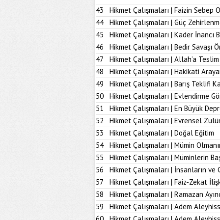
43
Hikmet Çalışmaları | Faizin Sebep 
44
Hikmet Çalışmaları | Güç Zehirlenm
45
Hikmet Çalışmaları | Kader İnancı 
46
Hikmet Çalışmaları | Bedir Savaşı 
47
Hikmet Çalışmaları | Allah’a Tesl
48
Hikmet Çalışmaları | Hakikati Aray
49
Hikmet Çalışmaları | Barış Teklifi K
50
Hikmet Çalışmaları | Evlendirme Gö
51
Hikmet Çalışmaları | En Büyük Dep
52
Hikmet Çalışmaları | Evrensel Zulü
53
Hikmet Çalışmaları | Doğal Eğitim
54
Hikmet Çalışmaları | Mümin Olmanı
55
Hikmet Çalışmaları | Müminlerin B
56
Hikmet Çalışmaları | İnsanların ve 
57
Hikmet Çalışmaları | Faiz-Zekat İlişk
58
Hikmet Çalışmaları | Ramazan Ayın
59
Hikmet Çalışmaları | Adem Aleyhiss
60
Hikmet Çalışmaları | Adem Aleyhiss