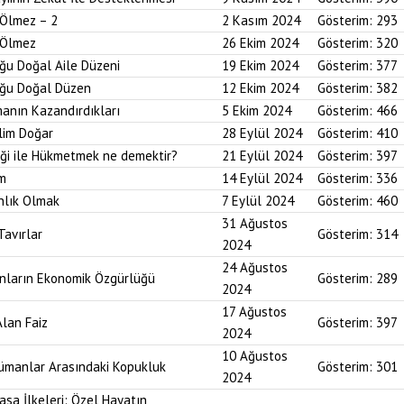
 Ölmez – 2
2 Kasım 2024
Gösterim:
293
r Ölmez
26 Ekim 2024
Gösterim:
320
uğu Doğal Aile Düzeni
19 Ekim 2024
Gösterim:
377
duğu Doğal Düzen
12 Ekim 2024
Gösterim:
382
anın Kazandırdıkları
5 Ekim 2024
Gösterim:
466
lim Doğar
28 Eylül 2024
Gösterim:
410
diği ile Hükmetmek ne demektir?
21 Eylül 2024
Gösterim:
397
um
14 Eylül 2024
Gösterim:
336
nlık Olmak
7 Eylül 2024
Gösterim:
460
31 Ağustos
Tavırlar
Gösterim:
314
2024
24 Ağustos
ınların Ekonomik Özgürlüğü
Gösterim:
289
2024
17 Ağustos
Alan Faiz
Gösterim:
397
2024
10 Ağustos
lümanlar Arasındaki Kopukluk
Gösterim:
301
2024
asa İlkeleri: Özel Hayatın