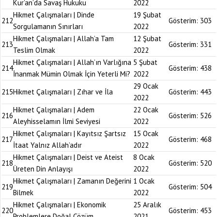
Kur’an’da Savaş Hukuku
2022
Hikmet Çalışmaları | Dinde
19 Şubat
212
Gösterim:
303
Sorgulamanın Sınırları
2022
Hikmet Çalışmaları | Allah’a Tam
12 Şubat
213
Gösterim:
331
Teslim Olmak
2022
Hikmet Çalışmaları | Allah’ın Varlığına
5 Şubat
214
Gösterim:
438
İnanmak Mümin Olmak İçin Yeterli Mi?
2022
29 Ocak
215
Hikmet Çalışmaları | Zıhar ve İla
Gösterim:
443
2022
Hikmet Çalışmaları | Adem
22 Ocak
216
Gösterim:
526
Aleyhisselamın İlmi Seviyesi
2022
Hikmet Çalışmaları | Kayıtsız Şartsız
15 Ocak
217
Gösterim:
468
İtaat Yalnız Allah’adır
2022
Hikmet Çalışmaları | Deist ve Ateist
8 Ocak
218
Gösterim:
520
Üreten Din Anlayışı
2022
Hikmet Çalışmaları | Zamanın Değerini
1 Ocak
219
Gösterim:
504
Bilmek
2022
Hikmet Çalışmaları | Ekonomik
25 Aralık
220
Gösterim:
453
Problemlere Doğal Çözüm
2021