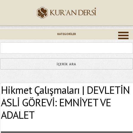
İsminiz (*)
KATEGORILER
Epostanız (*)
Hikmet Çalışmaları | DEVLETİN
Yaşadığınız Hatanın Ayrıntıları
ASLİ GÖREVİ: EMNİYET VE
ADALET
Bağlantıyı Gönderin