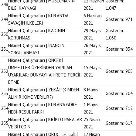
Hikmet Çalışmaları | MÜSLÜMANIN
12 Haziran
Gösterim:
248
BİLGİ KAYNAĞI
2021
1.047
Hikmet Çalışmaları | KUR’AN’DA
6 Haziran
249
Gösterim:
971
SAVAŞIN İLKELERİ
2021
Hikmet Çalışmaları | KADININ
29 Mayıs
Gösterim:
250
KORUNMASI
2021
1.060
Hikmet Çalışmaları | İNANCIN
26 Mayıs
251
Gösterim:
834
SORGULANMASI
2021
Hikmet Çalışmaları | ÖNCEKİ
ÜMMETLER ÜZERİNDEN YAPILAN
15 Mayıs
252
Gösterim:
905
UYARILAR: DÜNYAYI AHİRETE TERCİH
2021
ETME
Hikmet Çalışmaları | ZEKÂT (KİMDEN
8 Mayıs
253
Gösterim:
704
ALINIR, KİME VERİLİR?)
2021
Hikmet Çalışmaları | KUR’AN’A GÖRE
1 Mayıs
254
Gösterim:
712
NEBİ-RESUL FARKI
2021
Hikmet Çalışmaları | KRİPTO PARALAR
25 Nisan
255
Gösterim:
617
VE BİTCOİN
2021
Hikmet Çalışmaları | ORUÇ İLE İLGİLİ
17 Nisan