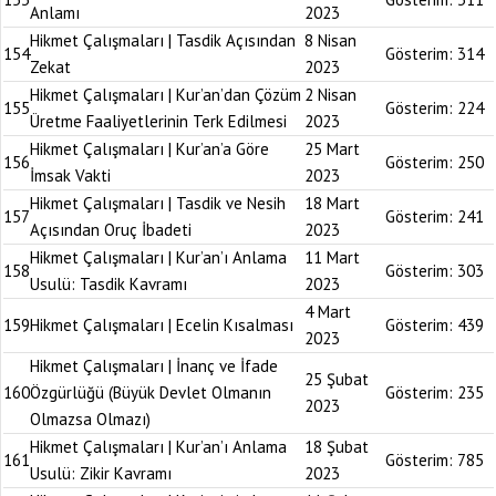
Anlamı
2023
Hikmet Çalışmaları | Tasdik Açısından
8 Nisan
154
Gösterim:
314
Zekat
2023
Hikmet Çalışmaları | Kur’an’dan Çözüm
2 Nisan
155
Gösterim:
224
Üretme Faaliyetlerinin Terk Edilmesi
2023
Hikmet Çalışmaları | Kur’an’a Göre
25 Mart
156
Gösterim:
250
İmsak Vakti
2023
Hikmet Çalışmaları | Tasdik ve Nesih
18 Mart
157
Gösterim:
241
Açısından Oruç İbadeti
2023
Hikmet Çalışmaları | Kur’an’ı Anlama
11 Mart
158
Gösterim:
303
Usulü: Tasdik Kavramı
2023
4 Mart
159
Hikmet Çalışmaları | Ecelin Kısalması
Gösterim:
439
2023
Hikmet Çalışmaları | İnanç ve İfade
25 Şubat
160
Özgürlüğü (Büyük Devlet Olmanın
Gösterim:
235
2023
Olmazsa Olmazı)
Hikmet Çalışmaları | Kur’an’ı Anlama
18 Şubat
161
Gösterim:
785
Usulü: Zikir Kavramı
2023