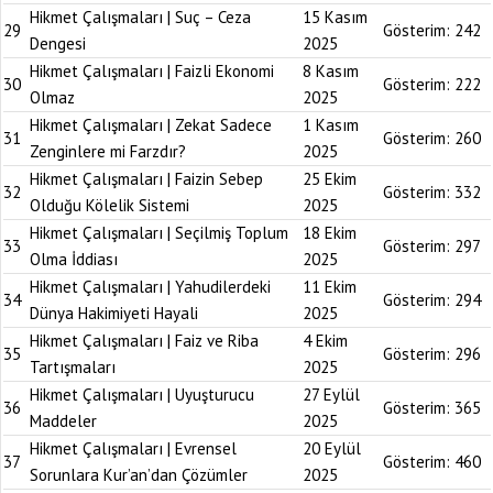
Hikmet Çalışmaları | Suç – Ceza
15 Kasım
29
Gösterim:
242
Dengesi
2025
Hikmet Çalışmaları | Faizli Ekonomi
8 Kasım
30
Gösterim:
222
Olmaz
2025
Hikmet Çalışmaları | Zekat Sadece
1 Kasım
31
Gösterim:
260
Zenginlere mi Farzdır?
2025
Hikmet Çalışmaları | Faizin Sebep
25 Ekim
32
Gösterim:
332
Olduğu Kölelik Sistemi
2025
Hikmet Çalışmaları | Seçilmiş Toplum
18 Ekim
33
Gösterim:
297
Olma İddiası
2025
Hikmet Çalışmaları | Yahudilerdeki
11 Ekim
34
Gösterim:
294
Dünya Hakimiyeti Hayali
2025
Hikmet Çalışmaları | Faiz ve Riba
4 Ekim
35
Gösterim:
296
Tartışmaları
2025
Hikmet Çalışmaları | Uyuşturucu
27 Eylül
36
Gösterim:
365
Maddeler
2025
Hikmet Çalışmaları | Evrensel
20 Eylül
37
Gösterim:
460
Sorunlara Kur’an’dan Çözümler
2025