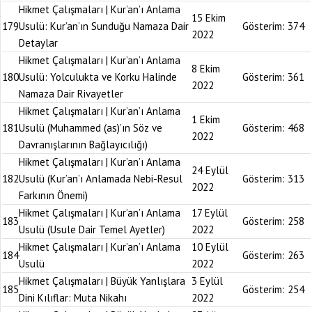
Hikmet Çalışmaları | Kur’an’ı Anlama
15 Ekim
179
Usulü: Kur’an’ın Sunduğu Namaza Dair
Gösterim:
374
2022
Detaylar
Hikmet Çalışmaları | Kur’an’ı Anlama
8 Ekim
180
Usulü: Yolculukta ve Korku Halinde
Gösterim:
361
2022
Namaza Dair Rivayetler
Hikmet Çalışmaları | Kur’an’ı Anlama
1 Ekim
181
Usulü (Muhammed (as)’ın Söz ve
Gösterim:
468
2022
Davranışlarının Bağlayıcılığı)
Hikmet Çalışmaları | Kur’an’ı Anlama
24 Eylül
182
Usulü (Kur’an’ı Anlamada Nebi-Resul
Gösterim:
313
2022
Farkının Önemi)
Hikmet Çalışmaları | Kur’an’ı Anlama
17 Eylül
183
Gösterim:
258
Usulü (Usule Dair Temel Ayetler)
2022
Hikmet Çalışmaları | Kur’an’ı Anlama
10 Eylül
184
Gösterim:
263
Usulü
2022
Hikmet Çalışmaları | Büyük Yanlışlara
3 Eylül
185
Gösterim:
254
Dini Kılıflar: Muta Nikahı
2022