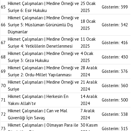
Hikmet Çalışmaları | Medine Örneği ve
25 Ocak
65
Gösterim:
399
Suriye 6: Esir Hukuku
2025
Hikmet Çalışmaları | Medine Örneği ve
18 Ocak
66
Suriye 5: Müslüman Görünümlü Dış
Gösterim:
342
2025
Düşmanlar
Hikmet Çalışmaları | Medine Örneği ve
11 Ocak
67
Gösterim:
416
Suriye 4: Yetkililerin Denetlenmesi
2025
Hikmet Çalışmaları | Medine Örneği ve
4 Ocak
68
Gösterim:
430
Suriye 3: Ceza Hukuku
2025
Hikmet Çalışmaları | Medine Örneği ve
28 Aralık
69
Gösterim:
376
Suriye 2: Ordu-Millet Yapılanması
2024
Hikmet Çalışmaları | Medine Örneği ve
21 Aralık
70
Gösterim:
360
Suriye
2024
Hikmet Çalışmaları | Herkesin En
14 Aralık
71
Gösterim:
500
Yakını Allah’tır
2024
Hikmet Çalışmaları | Can ve Mal
7 Aralık
72
Gösterim:
338
Güvenliği İçin Savaş
2024
Hikmet Çalışmaları | Olmayan Para ile
30 Kasım
73
Gösterim:
315