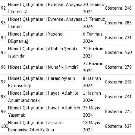
Hikmet Çalışmaları | Evrensel Anayasa
20 Temmuz
92
Gösterim:
246
İlkeleri -2
2024
Hikmet Çalışmaları | Evrensel Anayasa
13 Temmuz
93
Gösterim:
285
İlkeleri
2024
Hikmet Çalışmaları | Yabancı
6 Temmuz
94
Gösterim:
221
Düşmanlığı
2024
Hikmet Çalışmaları | Allah’ın Şeriatı
29 Haziran
95
Gösterim:
330
İslam’dır
2024
22 Haziran
96
Hikmet Çalışmaları | Münafık Kimdir?
Gösterim:
279
2024
Hikmet Çalışmaları | Haram Ayların
8 Haziran
97
Gösterim:
248
Evrenselliği
2024
Hikmet Çalışmaları | Hayatı Allah ile
1 Haziran
98
Gösterim:
241
Anlamlandırmak
2024
Hikmet Çalışmaları | Hayatı Allah İçin
25 Mayıs
99
Gösterim:
275
Yaşamak
2024
Hikmet Çalışmaları | Zekatın
18 Mayıs
100
Gösterim:
327
Ekonomiye Olan Katkısı
2024