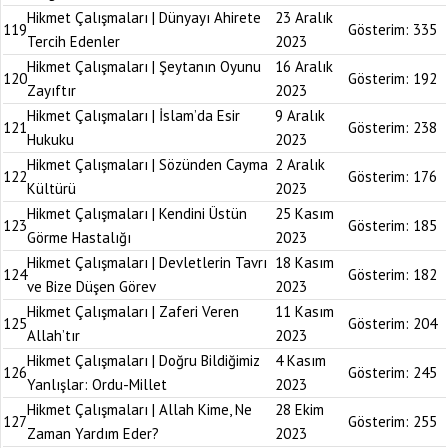
Hikmet Çalışmaları | Dünyayı Ahirete
23 Aralık
119
Gösterim:
335
Tercih Edenler
2023
Hikmet Çalışmaları | Şeytanın Oyunu
16 Aralık
120
Gösterim:
192
Zayıftır
2023
Hikmet Çalışmaları | İslam’da Esir
9 Aralık
121
Gösterim:
238
Hukuku
2023
Hikmet Çalışmaları | Sözünden Cayma
2 Aralık
122
Gösterim:
176
Kültürü
2023
Hikmet Çalışmaları | Kendini Üstün
25 Kasım
123
Gösterim:
185
Görme Hastalığı
2023
Hikmet Çalışmaları | Devletlerin Tavrı
18 Kasım
124
Gösterim:
182
ve Bize Düşen Görev
2023
Hikmet Çalışmaları | Zaferi Veren
11 Kasım
125
Gösterim:
204
Allah’tır
2023
Hikmet Çalışmaları | Doğru Bildiğimiz
4 Kasım
126
Gösterim:
245
Yanlışlar: Ordu-Millet
2023
Hikmet Çalışmaları | Allah Kime, Ne
28 Ekim
127
Gösterim:
255
Zaman Yardım Eder?
2023