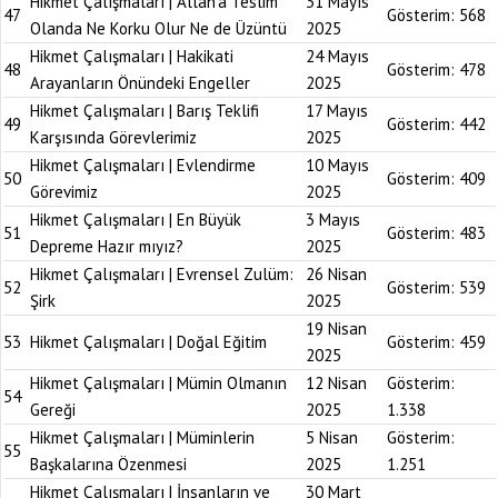
Hikmet Çalışmaları | Allah’a Teslim
31 Mayıs
47
Gösterim:
568
Olanda Ne Korku Olur Ne de Üzüntü
2025
Hikmet Çalışmaları | Hakikati
24 Mayıs
48
Gösterim:
478
Arayanların Önündeki Engeller
2025
Hikmet Çalışmaları | Barış Teklifi
17 Mayıs
49
Gösterim:
442
Karşısında Görevlerimiz
2025
Hikmet Çalışmaları | Evlendirme
10 Mayıs
50
Gösterim:
409
Görevimiz
2025
Hikmet Çalışmaları | En Büyük
3 Mayıs
51
Gösterim:
483
Depreme Hazır mıyız?
2025
Hikmet Çalışmaları | Evrensel Zulüm:
26 Nisan
52
Gösterim:
539
Şirk
2025
19 Nisan
53
Hikmet Çalışmaları | Doğal Eğitim
Gösterim:
459
2025
Hikmet Çalışmaları | Mümin Olmanın
12 Nisan
Gösterim:
54
Gereği
2025
1.338
Hikmet Çalışmaları | Müminlerin
5 Nisan
Gösterim:
55
Başkalarına Özenmesi
2025
1.251
Hikmet Çalışmaları | İnsanların ve
30 Mart