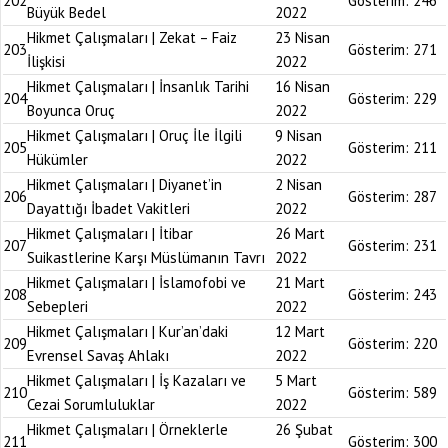
202
Gösterim:
246
Büyük Bedel
2022
Hikmet Çalışmaları | Zekat – Faiz
23 Nisan
203
Gösterim:
271
İlişkisi
2022
Hikmet Çalışmaları | İnsanlık Tarihi
16 Nisan
204
Gösterim:
229
Boyunca Oruç
2022
Hikmet Çalışmaları | Oruç İle İlgili
9 Nisan
205
Gösterim:
211
Hükümler
2022
Hikmet Çalışmaları | Diyanet’in
2 Nisan
206
Gösterim:
287
Dayattığı İbadet Vakitleri
2022
Hikmet Çalışmaları | İtibar
26 Mart
207
Gösterim:
231
Suikastlerine Karşı Müslümanın Tavrı
2022
Hikmet Çalışmaları | İslamofobi ve
21 Mart
208
Gösterim:
243
Sebepleri
2022
Hikmet Çalışmaları | Kur’an’daki
12 Mart
209
Gösterim:
220
Evrensel Savaş Ahlakı
2022
Hikmet Çalışmaları | İş Kazaları ve
5 Mart
210
Gösterim:
589
Cezai Sorumluluklar
2022
Hikmet Çalışmaları | Örneklerle
26 Şubat
211
Gösterim:
300