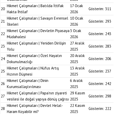
Hikmet Çalışmaları | Batılda İttifak
17 Ocak
20
Gösterim:
311
Hakta İhtilaf
2026
Hikmet Çalışmaları | Savaşın Evrensel
10 Ocak
21
Gösterim:
293
İlkeleri
2026
Hikmet Çalışmaları | Devletin Piyasaya
3 Ocak
22
Gösterim:
243
Müdahalesi
2026
Hikmet Çalışmaları | Yeniden Dirilişin
27 Aralık
23
Gösterim:
283
Yolu
2025
Hikmet Çalışmaları | Özel Hayatın
20 Aralık
24
Gösterim:
206
Dokunulmazlığı
2025
Hikmet Çalışmaları | Nüfus Artış
13 Aralık
25
Gösterim:
237
Hızının Düşmesi
2025
Hikmet Çalışmaları | Dinin
6 Aralık
26
Gösterim:
242
Kurumsallaştırılması
2025
Hikmet Çalışmaları | Papa’nın ziyareti
29 Kasım
27
Gösterim:
298
vesilesi ile doğal yapıya dönüş çağrısı
2025
Hikmet Çalışmaları | Devlet Helal-
22 Kasım
28
Gösterim:
222
Haram Koyabilir mi?
2025