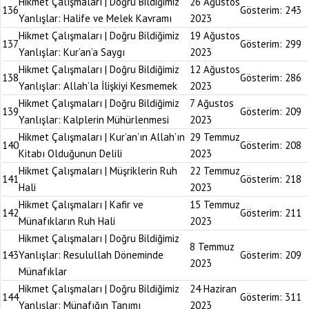
Hikmet Çalışmaları | Doğru Bildiğimiz
26 Ağustos
136
Gösterim:
243
Yanlışlar: Halife ve Melek Kavramı
2023
Hikmet Çalışmaları | Doğru Bildiğimiz
19 Ağustos
137
Gösterim:
299
Yanlışlar: Kur’an’a Saygı
2023
Hikmet Çalışmaları | Doğru Bildiğimiz
12 Ağustos
138
Gösterim:
286
Yanlışlar: Allah’la İlişkiyi Kesmemek
2023
Hikmet Çalışmaları | Doğru Bildiğimiz
7 Ağustos
139
Gösterim:
209
Yanlışlar: Kalplerin Mühürlenmesi
2023
Hikmet Çalışmaları | Kur’an’ın Allah’ın
29 Temmuz
140
Gösterim:
208
Kitabı Olduğunun Delili
2023
Hikmet Çalışmaları | Müşriklerin Ruh
22 Temmuz
141
Gösterim:
218
Hali
2023
Hikmet Çalışmaları | Kafir ve
15 Temmuz
142
Gösterim:
211
Münafıkların Ruh Hali
2023
Hikmet Çalışmaları | Doğru Bildiğimiz
8 Temmuz
143
Yanlışlar: Resulullah Döneminde
Gösterim:
209
2023
Münafıklar
Hikmet Çalışmaları | Doğru Bildiğimiz
24 Haziran
144
Gösterim:
311
Yanlışlar: Münafığın Tanımı
2023