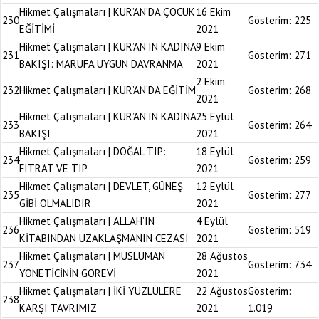
Hikmet Çalışmaları | KUR’AN’DA ÇOCUK
16 Ekim
230
Gösterim:
225
EĞİTİMİ
2021
Hikmet Çalışmaları | KUR’AN’IN KADINA
9 Ekim
231
Gösterim:
271
BAKIŞI: MARUFA UYGUN DAVRANMA
2021
2 Ekim
232
Hikmet Çalışmaları | KUR’AN’DA EĞİTİM
Gösterim:
268
2021
Hikmet Çalışmaları | KUR’AN’IN KADINA
25 Eylül
233
Gösterim:
264
BAKIŞI
2021
Hikmet Çalışmaları | DOĞAL TIP:
18 Eylül
234
Gösterim:
259
FITRAT VE TIP
2021
Hikmet Çalışmaları | DEVLET, GÜNEŞ
12 Eylül
235
Gösterim:
277
GİBİ OLMALIDIR
2021
Hikmet Çalışmaları | ALLAH’IN
4 Eylül
236
Gösterim:
519
KİTABINDAN UZAKLAŞMANIN CEZASI
2021
Hikmet Çalışmaları | MÜSLÜMAN
28 Ağustos
237
Gösterim:
734
YÖNETİCİNİN GÖREVİ
2021
Hikmet Çalışmaları | İKİ YÜZLÜLERE
22 Ağustos
Gösterim:
238
KARŞI TAVRIMIZ
2021
1.019