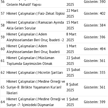
56
Gösterim:
390
Cinlerin Muhalif Yapısı
2025
22 Mart
57
Hikmet Çalışmaları | Faiz-Zekat İlişkisi
Gösterim:
402
2025
Hikmet Çalışmaları | Ramazan Ayında
15 Mart
58
Gösterim:
384
Akla Gelen Sorular
2025
Hikmet Çalışmaları | Adem
8 Mart
59
Gösterim:
396
Aleyhisselamdan Beri Oruç İbadeti -2
2025
Hikmet Çalışmaları | Adem
1 Mart
60
Gösterim:
494
Aleyhisselamdan Beri Oruç İbadeti
2025
Hikmet Çalışmaları | Müslüman
22 Şubat
61
Gösterim:
361
Toplumda Gayrimüslim Olmak
2025
15 Şubat
62
Hikmet Çalışmaları | Hicretin Şartları
Gösterim:
355
2025
Hikmet Çalışmaları | Medine Örneği ve
8 Şubat
63
Suriye-8: Birlikte Yaşamanın Kur’anî
Gösterim:
361
2025
İlkeleri
Hikmet Çalışmaları | Medine Örneği ve
1 Şubat
64
Gösterim:
399
Suriye -7: İçimizdeki Düşmanlar
2025