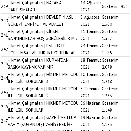
Hikmet Çalışmaları | NAFAKA
14 Ağustos
239
Gösterim:
953
TARTIŞMALARI
2021
Hikmet Çalışmaları | DEVLETİN ASLİ
8 Ağustos
Gösterim:
240
GÖREVİ: EMNİYET VE ADALET
2021
1.360
Hikmet Çalışmaları | CİNSEL
31 Temmuz
Gösterim:
241
SAPKINLIKLAR HOŞ GÖRÜLEBİLİR Mİ?
2021
1.327
Hikmet Çalışmaları | EVLİLİKTE
24 Temmuz
Gösterim:
242
TOPLUMSAL VE HUKUKİ ZORLUKLAR
2021
1.185
Hikmet Çalışmaları | KUR’AN’DAN
18 Temmuz
Gösterim:
243
BAŞKA KAYNAK VAR MI?
2021
2.078
Hikmet Çalışmaları | HİKMET METODU
10 Temmuz
Gösterim:
244
İLE İLGİLİ SORULAR -3
2021
1.238
Hikmet Çalışmaları | HİKMET METODU
3 Temmuz
Gösterim:
245
İLE İLGİLİ SORULAR -2
2021
1.233
Hikmet Çalışmaları | HİKMET METODU
26 Haziran
Gösterim:
246
İLE İLGİLİ SORULAR
2021
1.148
Hikmet Çalışmaları | GAYR-İ METLÜV
19 Haziran
Gösterim:
247
VAHİY (KUR’AN DIŞI VAHİY) NEDİR?
2021
1.173