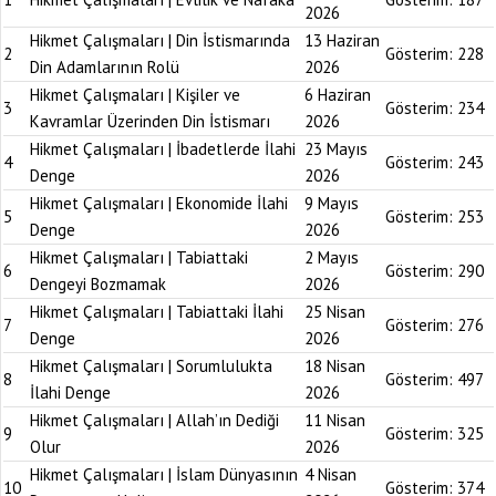
2026
Hikmet Çalışmaları | Din İstismarında
13 Haziran
2
Gösterim:
228
Din Adamlarının Rolü
2026
Hikmet Çalışmaları | Kişiler ve
6 Haziran
3
Gösterim:
234
Kavramlar Üzerinden Din İstismarı
2026
Hikmet Çalışmaları | İbadetlerde İlahi
23 Mayıs
4
Gösterim:
243
Denge
2026
Hikmet Çalışmaları | Ekonomide İlahi
9 Mayıs
5
Gösterim:
253
Denge
2026
Hikmet Çalışmaları | Tabiattaki
2 Mayıs
6
Gösterim:
290
Dengeyi Bozmamak
2026
Hikmet Çalışmaları | Tabiattaki İlahi
25 Nisan
7
Gösterim:
276
Denge
2026
Hikmet Çalışmaları | Sorumlulukta
18 Nisan
8
Gösterim:
497
İlahi Denge
2026
Hikmet Çalışmaları | Allah’ın Dediği
11 Nisan
9
Gösterim:
325
Olur
2026
Hikmet Çalışmaları | İslam Dünyasının
4 Nisan
10
Gösterim:
374