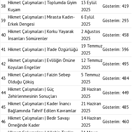
Hikmet Çalışmaları | Toplumda Giyim
13 Eylül
38
Gösterim:
419
Kuşam
2025
Hikmet Çalışmaları | Mirasta Kadın-
6 Eylül
39
Gösterim:
293
Erkek Dengesi
2025
Hikmet Çalışmaları | Korku Yayarak
2 Ağustos
40
Gösterim:
458
İnsanları Sömürenler
2025
19 Temmuz
41
Hikmet Çalışmaları | İfade Özgürlüğü
Gösterim:
396
2025
Hikmet Çalışmaları | Evliliğin Önüne
12 Temmuz
42
Gösterim:
495
Koyulan Engeller
2025
Hikmet Çalışmaları | Faizin Sebep
5 Temmuz
43
Gösterim:
484
Olduğu Çöküş
2025
Hikmet Çalışmaları | Güç
28 Haziran
44
Gösterim:
449
Zehirlenmesinin Sonuçları
2025
Hikmet Çalışmaları | Kader İnancı
21 Haziran
45
Gösterim:
485
Bağlamında Tahrif Edilen Kavramlar
2025
Hikmet Çalışmaları | Bedir Savaşı
14 Haziran
46
Gösterim:
460
Örneğinde Kader
2025