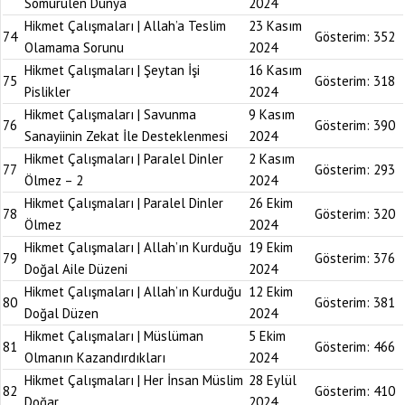
Sömürülen Dünya
2024
Hikmet Çalışmaları | Allah’a Teslim
23 Kasım
74
Gösterim:
352
Olamama Sorunu
2024
Hikmet Çalışmaları | Şeytan İşi
16 Kasım
75
Gösterim:
318
Pislikler
2024
Hikmet Çalışmaları | Savunma
9 Kasım
76
Gösterim:
390
Sanayiinin Zekat İle Desteklenmesi
2024
Hikmet Çalışmaları | Paralel Dinler
2 Kasım
77
Gösterim:
293
Ölmez – 2
2024
Hikmet Çalışmaları | Paralel Dinler
26 Ekim
78
Gösterim:
320
Ölmez
2024
Hikmet Çalışmaları | Allah’ın Kurduğu
19 Ekim
79
Gösterim:
376
Doğal Aile Düzeni
2024
Hikmet Çalışmaları | Allah’ın Kurduğu
12 Ekim
80
Gösterim:
381
Doğal Düzen
2024
Hikmet Çalışmaları | Müslüman
5 Ekim
81
Gösterim:
466
Olmanın Kazandırdıkları
2024
Hikmet Çalışmaları | Her İnsan Müslim
28 Eylül
82
Gösterim:
410
Doğar
2024