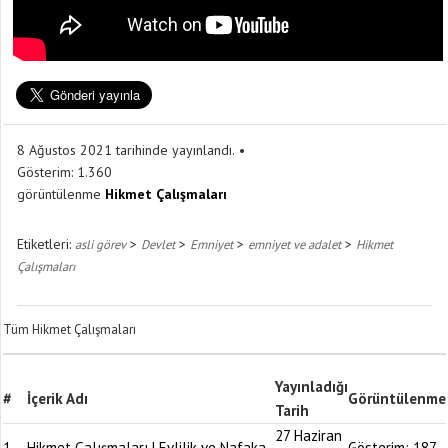
8 Ağustos 2021 tarihinde yayınlandı.
Gösterim:
1.360
görüntülenme
Hikmet Çalışmaları
Etiketleri:
>
>
>
>
asli görev
Devlet
Emniyet
emniyet ve adalet
Hikmet
Çalışmaları
Tüm Hikmet Çalışmaları
Yayınladığı
#
İçerik Adı
Görüntülenme
Tarih
27 Haziran
1
Hikmet Çalışmaları | Evlilik ve Nafaka
Gösterim:
187