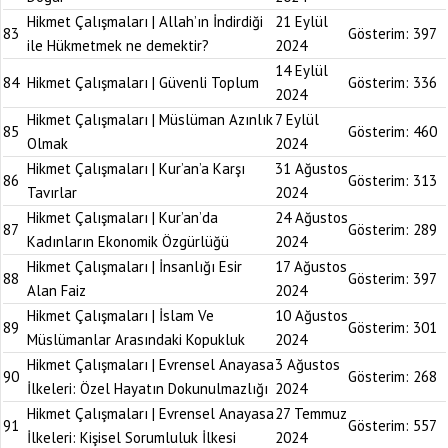
Hikmet Çalışmaları | Allah’ın İndirdiği
21 Eylül
83
Gösterim:
397
ile Hükmetmek ne demektir?
2024
14 Eylül
84
Hikmet Çalışmaları | Güvenli Toplum
Gösterim:
336
2024
Hikmet Çalışmaları | Müslüman Azınlık
7 Eylül
85
Gösterim:
460
Olmak
2024
Hikmet Çalışmaları | Kur’an’a Karşı
31 Ağustos
86
Gösterim:
313
Tavırlar
2024
Hikmet Çalışmaları | Kur’an’da
24 Ağustos
87
Gösterim:
289
Kadınların Ekonomik Özgürlüğü
2024
Hikmet Çalışmaları | İnsanlığı Esir
17 Ağustos
88
Gösterim:
397
Alan Faiz
2024
Hikmet Çalışmaları | İslam Ve
10 Ağustos
89
Gösterim:
301
Müslümanlar Arasındaki Kopukluk
2024
Hikmet Çalışmaları | Evrensel Anayasa
3 Ağustos
90
Gösterim:
268
İlkeleri: Özel Hayatın Dokunulmazlığı
2024
Hikmet Çalışmaları | Evrensel Anayasa
27 Temmuz
91
Gösterim:
557
İlkeleri: Kişisel Sorumluluk İlkesi
2024