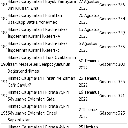
Hikmet Çalışmaları | Büyük Yanlışlara
27 Ağustos
186
Gösterim:
286
Dini Kılıflar: Zina
2022
Hikmet Çalışmaları | Fıtrattan
20 Ağustos
187
Gösterim:
254
Uzaklaşıp Batıla Yönelmek
2022
Hikmet Çalışmaları | Kadın-Erkek
13 Ağustos
188
Gösterim:
249
İlişkilerinin Kur’anî İlkeleri -4
2022
Hikmet Çalışmaları | Kadın-Erkek
6 Ağustos
189
Gösterim:
275
İlişkilerinin Kur’anî İlkeleri -3
2022
Hikmet Çalışmaları | Türk Ocaklarının
30 Temmuz
190
İslam Meseleleri Sempozyumunun
Gösterim:
200
2022
Değerlendirilmesi
Hikmet Çalışmaları | İnsan Ne Zaman
23 Temmuz
191
Gösterim:
353
Kafir Sayılır?
2022
Hikmet Çalışmaları | Fıtrata Aykırı
16 Temmuz
192
Gösterim:
321
Söylem ve Eylemler: Gıda
2022
Hikmet Çalışmaları | Fıtrata Aykırı
2 Temmuz
193
Söylem ve Eylemler: Cinsel
Gösterim:
325
2022
Sapkınlıklar
Hikmet Çalışmaları | Fıtrata Aykırı
25 Haziran