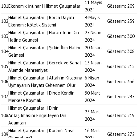
11 Mayıs
101
Ekonomik İntihar | Hikmet Çalışmaları
Gösterim:
209
2024
Hikmet Çalışmaları | Borca Dayalı
4 Mayıs
102
Gösterim:
239
Ekonomi: Kölelik Sistemi
2024
Hikmet Çalışmaları | Hurafelerin Din
27 Nisan
103
Gösterim:
300
Haline Gelmesi
2024
Hikmet Çalışmaları | Şirkin İlim Haline
20 Nisan
104
Gösterim:
308
Gelmesi
2024
Hikmet Çalışmaları | Gerçek ve Sanal
13 Nisan
105
Gösterim:
215
Alemde Mahremiyet
2024
Hikmet Çalışmaları | Allah’ın Kitabına
6 Nisan
106
Gösterim:
336
Uymayanın Hayatı Cehennem Olur
2024
Hikmet Çalışmaları | Dinde Kendini
30 Mart
107
Gösterim:
247
Merkeze Koymak
2024
Hikmet Çalışmaları | Dinin
23 Mart
108
Anlaşılmasını Engelleyen Din
Gösterim:
219
2024
Adamları
Hikmet Çalışmaları | Kur’an’ı Nasıl
16 Mart
109
Gösterim:
272
Okumalıyız?
2024