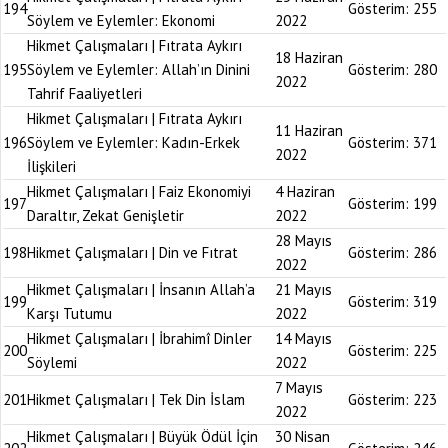
194
Gösterim:
255
Söylem ve Eylemler: Ekonomi
2022
Hikmet Çalışmaları | Fıtrata Aykırı
18 Haziran
195
Söylem ve Eylemler: Allah’ın Dinini
Gösterim:
280
2022
Tahrif Faaliyetleri
Hikmet Çalışmaları | Fıtrata Aykırı
11 Haziran
196
Söylem ve Eylemler: Kadın-Erkek
Gösterim:
371
2022
İlişkileri
Hikmet Çalışmaları | Faiz Ekonomiyi
4 Haziran
197
Gösterim:
199
Daraltır, Zekat Genişletir
2022
28 Mayıs
198
Hikmet Çalışmaları | Din ve Fıtrat
Gösterim:
286
2022
Hikmet Çalışmaları | İnsanın Allah’a
21 Mayıs
199
Gösterim:
319
Karşı Tutumu
2022
Hikmet Çalışmaları | İbrahimî Dinler
14 Mayıs
200
Gösterim:
225
Söylemi
2022
7 Mayıs
201
Hikmet Çalışmaları | Tek Din İslam
Gösterim:
223
2022
Hikmet Çalışmaları | Büyük Ödül İçin
30 Nisan