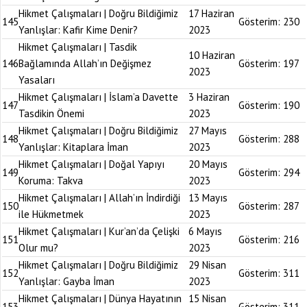
Hikmet Çalışmaları | Doğru Bildiğimiz
17 Haziran
145
Gösterim:
230
Yanlışlar: Kafir Kime Denir?
2023
Hikmet Çalışmaları | Tasdik
10 Haziran
146
Bağlamında Allah’ın Değişmez
Gösterim:
197
2023
Yasaları
Hikmet Çalışmaları | İslam’a Davette
3 Haziran
147
Gösterim:
190
Tasdikin Önemi
2023
Hikmet Çalışmaları | Doğru Bildiğimiz
27 Mayıs
148
Gösterim:
288
Yanlışlar: Kitaplara İman
2023
Hikmet Çalışmaları | Doğal Yapıyı
20 Mayıs
149
Gösterim:
294
Koruma: Takva
2023
Hikmet Çalışmaları | Allah’ın İndirdiği
13 Mayıs
150
Gösterim:
287
ile Hükmetmek
2023
Hikmet Çalışmaları | Kur’an’da Çelişki
6 Mayıs
151
Gösterim:
216
Olur mu?
2023
Hikmet Çalışmaları | Doğru Bildiğimiz
29 Nisan
152
Gösterim:
311
Yanlışlar: Gayba İman
2023
Hikmet Çalışmaları | Dünya Hayatının
15 Nisan
153
Gösterim:
311