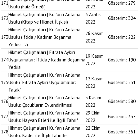
171
Gösterim:
279
Usulü (Faiz Örneği)
2022
Hikmet Çalışmaları | Kur’an’ı Anlama
3 Aralık
172
Gösterim:
324
Usulü (Kitap ve Hikmet İlişkisi)
2022
Hikmet Çalışmaları | Kur’an’ı Anlama
26 Kasım
173
Usulü (İftida / Kadının Boşanma
Gösterim:
222
2022
Yetkisi -2)
Hikmet Çalışmaları | Fıtrata Aykırı
19 Kasım
174
Uygulamalar: İftida / Kadının Boşanma
Gösterim:
190
2022
Yetkisi
Hikmet Çalışmaları | Kur’an’ı Anlama
12 Kasım
175
Usulü “Fıtrata Aykırı Uygulamalar:
Gösterim:
231
2022
Talak”
Hikmet Çalışmaları | Kur’an’ı Anlama
5 Kasım
176
Gösterim:
580
Usulü: Çocukların Evlendirilmesi
2022
Hikmet Çalışmaları | Kur’an’ı Anlama
29 Ekim
177
Gösterim:
337
Usulü: Hayvan Etleri ile İlgili Tahrif
2022
Hikmet Çalışmaları | Kur’an’ı Anlama
22 Ekim
178
Gösterim:
361
Usulü: Kader ile İlgili Tahrifler
2022