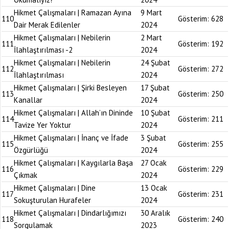
Hikmet Çalışmaları | Ramazan Ayına
9 Mart
110
Gösterim:
628
Dair Merak Edilenler
2024
Hikmet Çalışmaları | Nebilerin
2 Mart
111
Gösterim:
192
İlahlaştırılması -2
2024
Hikmet Çalışmaları | Nebilerin
24 Şubat
112
Gösterim:
272
İlahlaştırılması
2024
Hikmet Çalışmaları | Şirki Besleyen
17 Şubat
113
Gösterim:
250
Kanallar
2024
Hikmet Çalışmaları | Allah’ın Dininde
10 Şubat
114
Gösterim:
211
Tavize Yer Yoktur
2024
Hikmet Çalışmaları | İnanç ve İfade
3 Şubat
115
Gösterim:
255
Özgürlüğü
2024
Hikmet Çalışmaları | Kaygılarla Başa
27 Ocak
116
Gösterim:
229
Çıkmak
2024
Hikmet Çalışmaları | Dine
13 Ocak
117
Gösterim:
231
Sokuşturulan Hurafeler
2024
Hikmet Çalışmaları | Dindarlığımızı
30 Aralık
118
Gösterim:
240
Sorgulamak
2023