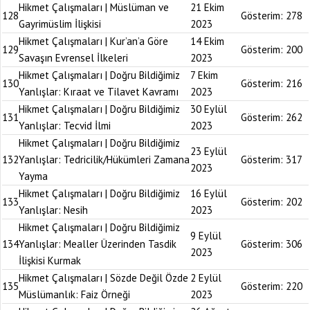
Hikmet Çalışmaları | Müslüman ve
21 Ekim
128
Gösterim:
278
Gayrimüslim İlişkisi
2023
Hikmet Çalışmaları | Kur’an’a Göre
14 Ekim
129
Gösterim:
200
Savaşın Evrensel İlkeleri
2023
Hikmet Çalışmaları | Doğru Bildiğimiz
7 Ekim
130
Gösterim:
216
Yanlışlar: Kıraat ve Tilavet Kavramı
2023
Hikmet Çalışmaları | Doğru Bildiğimiz
30 Eylül
131
Gösterim:
262
Yanlışlar: Tecvid İlmi
2023
Hikmet Çalışmaları | Doğru Bildiğimiz
23 Eylül
132
Yanlışlar: Tedricilik/Hükümleri Zamana
Gösterim:
317
2023
Yayma
Hikmet Çalışmaları | Doğru Bildiğimiz
16 Eylül
133
Gösterim:
202
Yanlışlar: Nesih
2023
Hikmet Çalışmaları | Doğru Bildiğimiz
9 Eylül
134
Yanlışlar: Mealler Üzerinden Tasdik
Gösterim:
306
2023
İlişkisi Kurmak
Hikmet Çalışmaları | Sözde Değil Özde
2 Eylül
135
Gösterim:
220
Müslümanlık: Faiz Örneği
2023