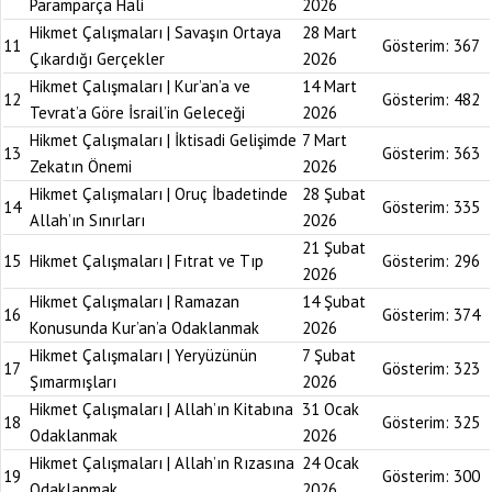
Paramparça Hali
2026
Hikmet Çalışmaları | Savaşın Ortaya
28 Mart
11
Gösterim:
367
Çıkardığı Gerçekler
2026
Hikmet Çalışmaları | Kur’an’a ve
14 Mart
12
Gösterim:
482
Tevrat’a Göre İsrail’in Geleceği
2026
Hikmet Çalışmaları | İktisadi Gelişimde
7 Mart
13
Gösterim:
363
Zekatın Önemi
2026
Hikmet Çalışmaları | Oruç İbadetinde
28 Şubat
14
Gösterim:
335
Allah’ın Sınırları
2026
21 Şubat
15
Hikmet Çalışmaları | Fıtrat ve Tıp
Gösterim:
296
2026
Hikmet Çalışmaları | Ramazan
14 Şubat
16
Gösterim:
374
Konusunda Kur’an’a Odaklanmak
2026
Hikmet Çalışmaları | Yeryüzünün
7 Şubat
17
Gösterim:
323
Şımarmışları
2026
Hikmet Çalışmaları | Allah’ın Kitabına
31 Ocak
18
Gösterim:
325
Odaklanmak
2026
Hikmet Çalışmaları | Allah’ın Rızasına
24 Ocak
19
Gösterim:
300
Odaklanmak
2026