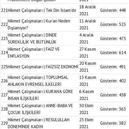
18 Aralık
221
Hikmet Çalışmaları | Tek Din İslam’dır
Gösterim:
448
2021
Hikmet Çalışmaları | Kur’an Neden
11 Aralık
222
Gösterim:
523
Dışlanıyor?
2021
Hikmet Çalışmaları | DİNDE
4 Aralık
223
Gösterim:
473
SÜREKLİLİK VE BÜTÜNLÜK
2021
Hikmet Çalışmaları | FAİZ VE
27 Kasım
224
Gösterim:
614
ENFLASYON
2021
20 Kasım
225
Hikmet Çalışmaları | FAİZSİZ EKONOMİ
Gösterim:
491
2021
Hikmet Çalışmaları | TOPLUMSAL
13 Kasım
226
Gösterim:
402
AHLAKIN EVRENSEL İLKELERİ
2021
Hikmet Çalışmaları | KUR’AN’A GÖRE
6 Kasım
227
Gösterim:
438
İNSAN İLİŞKİLERİ
2021
Hikmet Çalışmaları | ANNE-BABA VE
30 Ekim
228
Gösterim:
363
ÇOCUK İLİŞKİLERİ
2021
Hikmet Çalışmaları | RESULULLAH
23 Ekim
229
Gösterim:
382
DÖNEMİNDE KADIN
2021