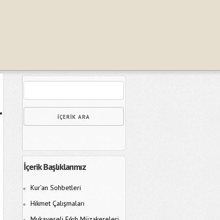
İçerik Başlıklarımız
Kur’an Sohbetleri
Hikmet Çalışmaları
Mukayeseli Fıkıh Müzakereleri