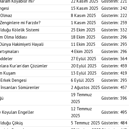
Haram Koyabilir mi?
22 Kasım 2025
Gösterim:
221
ngesi
15 Kasım 2025
Gösterim:
242
i Olmaz
8 Kasım 2025
Gösterim:
222
Zenginlere mi Farzdır?
1 Kasım 2025
Gösterim:
259
Olduğu Kölelik Sistemi
25 Ekim 2025
Gösterim:
332
um Olma İddiası
18 Ekim 2025
Gösterim:
296
 Dünya Hakimiyeti Hayali
11 Ekim 2025
Gösterim:
293
artışmaları
4 Ekim 2025
Gösterim:
296
addeler
27 Eylül 2025
Gösterim:
364
nlara Kur’an’dan Çözümler
20 Eylül 2025
Gösterim:
459
im Kuşam
13 Eylül 2025
Gösterim:
419
-Erkek Dengesi
6 Eylül 2025
Gösterim:
293
 İnsanları Sömürenler
2 Ağustos 2025
Gösterim:
457
19 Temmuz
ğü
Gösterim:
396
2025
12 Temmuz
ne Koyulan Engeller
Gösterim:
495
2025
Olduğu Çöküş
5 Temmuz 2025
Gösterim:
484