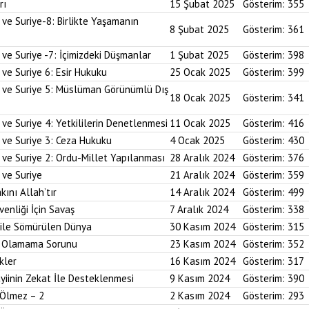
rı
15 Şubat 2025
Gösterim:
355
 ve Suriye-8: Birlikte Yaşamanın
8 Şubat 2025
Gösterim:
361
 ve Suriye -7: İçimizdeki Düşmanlar
1 Şubat 2025
Gösterim:
398
 ve Suriye 6: Esir Hukuku
25 Ocak 2025
Gösterim:
399
i ve Suriye 5: Müslüman Görünümlü Dış
18 Ocak 2025
Gösterim:
341
ve Suriye 4: Yetkililerin Denetlenmesi
11 Ocak 2025
Gösterim:
416
 ve Suriye 3: Ceza Hukuku
4 Ocak 2025
Gösterim:
430
 ve Suriye 2: Ordu-Millet Yapılanması
28 Aralık 2024
Gösterim:
376
 ve Suriye
21 Aralık 2024
Gösterim:
359
kını Allah’tır
14 Aralık 2024
Gösterim:
499
enliği İçin Savaş
7 Aralık 2024
Gösterim:
338
 ile Sömürülen Dünya
30 Kasım 2024
Gösterim:
315
im Olamama Sorunu
23 Kasım 2024
Gösterim:
352
kler
16 Kasım 2024
Gösterim:
317
yiinin Zekat İle Desteklenmesi
9 Kasım 2024
Gösterim:
390
 Ölmez – 2
2 Kasım 2024
Gösterim:
293