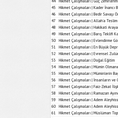
44
Hikmet Çalışmaları | Güç Zehirlenm
45
Hikmet Çalışmaları | Kader İnancı 
46
Hikmet Çalışmaları | Bedir Savaşı 
47
Hikmet Çalışmaları | Allah’a Tesl
48
Hikmet Çalışmaları | Hakikati Aray
49
Hikmet Çalışmaları | Barış Teklifi K
50
Hikmet Çalışmaları | Evlendirme Gö
51
Hikmet Çalışmaları | En Büyük Dep
52
Hikmet Çalışmaları | Evrensel Zulü
53
Hikmet Çalışmaları | Doğal Eğitim
54
Hikmet Çalışmaları | Mümin Olmanı
55
Hikmet Çalışmaları | Müminlerin B
56
Hikmet Çalışmaları | İnsanların ve 
57
Hikmet Çalışmaları | Faiz-Zekat İlişk
58
Hikmet Çalışmaları | Ramazan Ayın
59
Hikmet Çalışmaları | Adem Aleyhiss
60
Hikmet Çalışmaları | Adem Aleyhiss
61
Hikmet Çalışmaları | Müslüman To