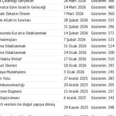
a Çıkardığı Gerçekler
28 Mart 2026
Gösterim:
366
rat’a Göre İsrail’in Geleceği
14 Mart 2026
Gösterim:
480
imde Zekatın Önemi
7 Mart 2026
Gösterim:
360
e Allah’ın Sınırları
28 Şubat 2026
Gösterim:
335
21 Şubat 2026
Gösterim:
296
usunda Kur’an’a Odaklanmak
14 Şubat 2026
Gösterim:
373
marmışları
7 Şubat 2026
Gösterim:
323
bına Odaklanmak
31 Ocak 2026
Gösterim:
324
asına Odaklanmak
24 Ocak 2026
Gösterim:
300
 Hakta İhtilaf
17 Ocak 2026
Gösterim:
310
el İlkeleri
10 Ocak 2026
Gösterim:
293
saya Müdahalesi
3 Ocak 2026
Gösterim:
243
in Yolu
27 Aralık 2025
Gösterim:
283
 Dokunulmazlığı
20 Aralık 2025
Gösterim:
205
zının Düşmesi
13 Aralık 2025
Gösterim:
237
laştırılması
6 Aralık 2025
Gösterim:
242
ti vesilesi ile doğal yapıya dönüş
29 Kasım 2025
Gösterim:
298