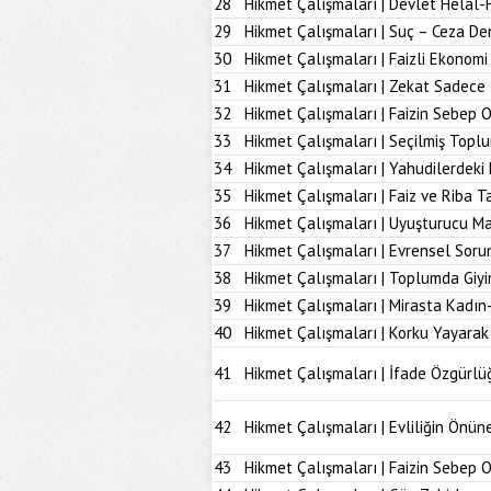
28
Hikmet Çalışmaları | Devlet Helal-
29
Hikmet Çalışmaları | Suç – Ceza De
30
Hikmet Çalışmaları | Faizli Ekonom
31
Hikmet Çalışmaları | Zekat Sadece 
32
Hikmet Çalışmaları | Faizin Sebep 
33
Hikmet Çalışmaları | Seçilmiş Topl
34
Hikmet Çalışmaları | Yahudilerdeki
35
Hikmet Çalışmaları | Faiz ve Riba T
36
Hikmet Çalışmaları | Uyuşturucu M
37
Hikmet Çalışmaları | Evrensel Soru
38
Hikmet Çalışmaları | Toplumda Giy
39
Hikmet Çalışmaları | Mirasta Kadın
40
Hikmet Çalışmaları | Korku Yayarak
41
Hikmet Çalışmaları | İfade Özgürlü
42
Hikmet Çalışmaları | Evliliğin Önü
43
Hikmet Çalışmaları | Faizin Sebep 