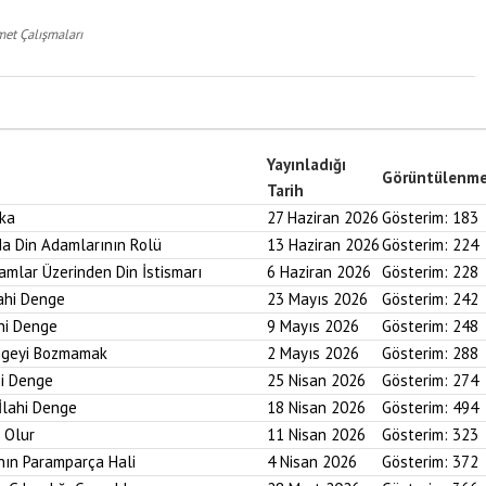
et Çalışmaları
Yayınladığı
Görüntülenm
Tarih
aka
27 Haziran 2026
Gösterim:
183
nda Din Adamlarının Rolü
13 Haziran 2026
Gösterim:
224
ramlar Üzerinden Din İstismarı
6 Haziran 2026
Gösterim:
228
lahi Denge
23 Mayıs 2026
Gösterim:
242
ahi Denge
9 Mayıs 2026
Gösterim:
248
engeyi Bozmamak
2 Mayıs 2026
Gösterim:
288
hi Denge
25 Nisan 2026
Gösterim:
274
İlahi Denge
18 Nisan 2026
Gösterim:
494
i Olur
11 Nisan 2026
Gösterim:
323
nın Paramparça Hali
4 Nisan 2026
Gösterim:
372