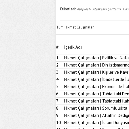
Etiketleri:
>
>
Ateşkes
Ateşkesin Şartları
Hikm
Tüm Hikmet Çalışmaları
#
İçerik Adı
1
Hikmet Çalışmaları | Evlilik ve Naf
2
Hikmet Çalışmaları | Din İstismarı
3
Hikmet Çalışmaları | Kişiler ve Kav
4
Hikmet Çalışmaları | İbadetlerde İ
5
Hikmet Çalışmaları | Ekonomide İl
6
Hikmet Çalışmaları | Tabiattaki D
7
Hikmet Çalışmaları | Tabiattaki İla
8
Hikmet Çalışmaları | Sorumlulukta 
9
Hikmet Çalışmaları | Allah’ın Dediğ
10
Hikmet Çalışmaları | İslam Dünyası