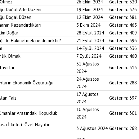
r Ölmez
26 Ekim 2024
Gösterim:
320
uğu Doğal Aile Düzeni
19 Ekim 2024
Gösterim:
376
duğu Doğal Düzen
12 Ekim 2024
Gösterim:
381
anın Kazandırdıkları
5 Ekim 2024
Gösterim:
465
lim Doğar
28 Eylül 2024
Gösterim:
409
diği ile Hükmetmek ne demektir?
21 Eylül 2024
Gösterim:
396
um
14 Eylül 2024
Gösterim:
336
nlık Olmak
7 Eylül 2024
Gösterim:
460
31 Ağustos
Tavırlar
Gösterim:
313
2024
24 Ağustos
ınların Ekonomik Özgürlüğü
Gösterim:
288
2024
17 Ağustos
Alan Faiz
Gösterim:
397
2024
10 Ağustos
lümanlar Arasındaki Kopukluk
Gösterim:
301
2024
asa İlkeleri: Özel Hayatın
3 Ağustos 2024
Gösterim:
268