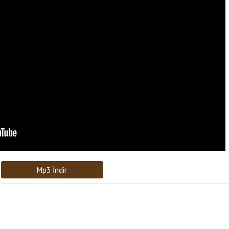
Bağlantıyı Gönderin
[recaptcha]
Mp3 İndir