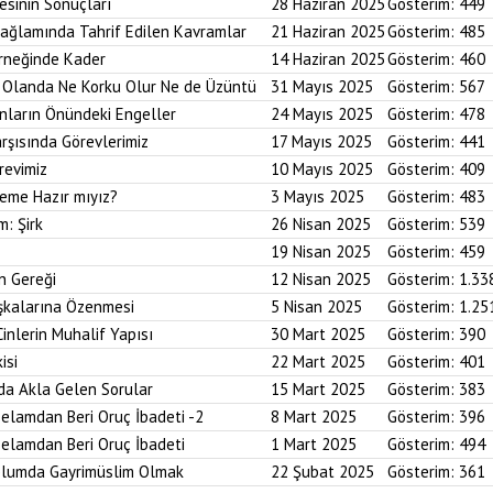
esinin Sonuçları
28 Haziran 2025
Gösterim:
449
Bağlamında Tahrif Edilen Kavramlar
21 Haziran 2025
Gösterim:
485
Örneğinde Kader
14 Haziran 2025
Gösterim:
460
im Olanda Ne Korku Olur Ne de Üzüntü
31 Mayıs 2025
Gösterim:
567
anların Önündeki Engeller
24 Mayıs 2025
Gösterim:
478
arşısında Görevlerimiz
17 Mayıs 2025
Gösterim:
441
revimiz
10 Mayıs 2025
Gösterim:
409
reme Hazır mıyız?
3 Mayıs 2025
Gösterim:
483
m: Şirk
26 Nisan 2025
Gösterim:
539
19 Nisan 2025
Gösterim:
459
n Gereği
12 Nisan 2025
Gösterim:
1.33
aşkalarına Özenmesi
5 Nisan 2025
Gösterim:
1.25
Cinlerin Muhalif Yapısı
30 Mart 2025
Gösterim:
390
isi
22 Mart 2025
Gösterim:
401
da Akla Gelen Sorular
15 Mart 2025
Gösterim:
383
elamdan Beri Oruç İbadeti -2
8 Mart 2025
Gösterim:
396
elamdan Beri Oruç İbadeti
1 Mart 2025
Gösterim:
494
plumda Gayrimüslim Olmak
22 Şubat 2025
Gösterim:
361