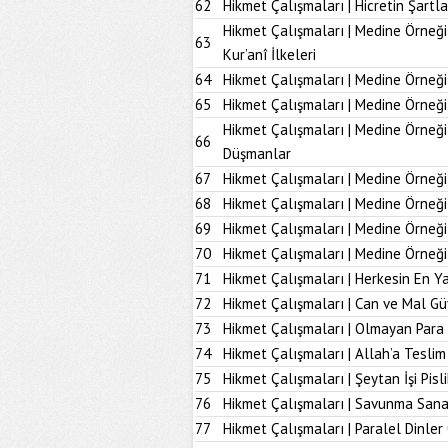
62
Hikmet Çalışmaları | Hicretin Şartla
Hikmet Çalışmaları | Medine Örneği
63
Kur’anî İlkeleri
64
Hikmet Çalışmaları | Medine Örneği
65
Hikmet Çalışmaları | Medine Örneği
Hikmet Çalışmaları | Medine Örneğ
66
Düşmanlar
67
Hikmet Çalışmaları | Medine Örneği 
68
Hikmet Çalışmaları | Medine Örneği
69
Hikmet Çalışmaları | Medine Örneği
70
Hikmet Çalışmaları | Medine Örneği
71
Hikmet Çalışmaları | Herkesin En Ya
72
Hikmet Çalışmaları | Can ve Mal Güv
73
Hikmet Çalışmaları | Olmayan Para
74
Hikmet Çalışmaları | Allah’a Tesl
75
Hikmet Çalışmaları | Şeytan İşi Pisli
76
Hikmet Çalışmaları | Savunma Sana
77
Hikmet Çalışmaları | Paralel Dinler