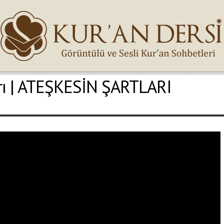
rı | ATEŞKESİN ŞARTLARI
İsminiz (*)
Epostanız (*)
Yaşadığınız Hatanın Ayrıntıları