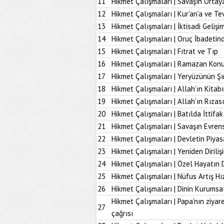
11
Hikmet Çalışmaları | Savaşın Ortay
12
Hikmet Çalışmaları | Kur’an’a ve Tev
13
Hikmet Çalışmaları | İktisadi Geliş
14
Hikmet Çalışmaları | Oruç İbadetind
15
Hikmet Çalışmaları | Fıtrat ve Tıp
16
Hikmet Çalışmaları | Ramazan Kon
17
Hikmet Çalışmaları | Yeryüzünün Şı
18
Hikmet Çalışmaları | Allah’ın Kita
19
Hikmet Çalışmaları | Allah’ın Rız
20
Hikmet Çalışmaları | Batılda İttifak
21
Hikmet Çalışmaları | Savaşın Evrens
22
Hikmet Çalışmaları | Devletin Piya
23
Hikmet Çalışmaları | Yeniden Diriliş
24
Hikmet Çalışmaları | Özel Hayatın
25
Hikmet Çalışmaları | Nüfus Artış Hı
26
Hikmet Çalışmaları | Dinin Kurumsal
Hikmet Çalışmaları | Papa’nın ziyare
27
çağrısı