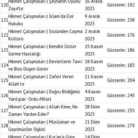
Hikmet Çalışmaları | Şeytanın Oyunu
16 Aralık
120
Gösterim:
192
Zayıftır
2023
Hikmet Çalışmaları | İslam’da Esir
9 Aralık
121
Gösterim:
238
Hukuku
2023
Hikmet Çalışmaları | Sözünden Cayma
2 Aralık
122
Gösterim:
176
Kültürü
2023
Hikmet Çalışmaları | Kendini Üstün
25 Kasım
123
Gösterim:
186
Görme Hastalığı
2023
Hikmet Çalışmaları | Devletlerin Tavrı
18 Kasım
124
Gösterim:
183
ve Bize Düşen Görev
2023
Hikmet Çalışmaları | Zaferi Veren
11 Kasım
125
Gösterim:
204
Allah’tır
2023
Hikmet Çalışmaları | Doğru Bildiğimiz
4 Kasım
126
Gösterim:
245
Yanlışlar: Ordu-Millet
2023
Hikmet Çalışmaları | Allah Kime, Ne
28 Ekim
127
Gösterim:
255
Zaman Yardım Eder?
2023
Hikmet Çalışmaları | Müslüman ve
21 Ekim
128
Gösterim:
279
Gayrimüslim İlişkisi
2023
Hikmet Çalışmaları | Kur’an’a Göre
14 Ekim