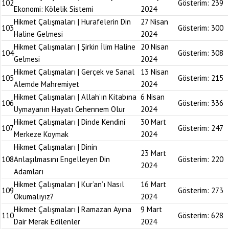
102
Gösterim:
239
Ekonomi: Kölelik Sistemi
2024
Hikmet Çalışmaları | Hurafelerin Din
27 Nisan
103
Gösterim:
300
Haline Gelmesi
2024
Hikmet Çalışmaları | Şirkin İlim Haline
20 Nisan
104
Gösterim:
308
Gelmesi
2024
Hikmet Çalışmaları | Gerçek ve Sanal
13 Nisan
105
Gösterim:
215
Alemde Mahremiyet
2024
Hikmet Çalışmaları | Allah’ın Kitabına
6 Nisan
106
Gösterim:
336
Uymayanın Hayatı Cehennem Olur
2024
Hikmet Çalışmaları | Dinde Kendini
30 Mart
107
Gösterim:
247
Merkeze Koymak
2024
Hikmet Çalışmaları | Dinin
23 Mart
108
Anlaşılmasını Engelleyen Din
Gösterim:
220
2024
Adamları
Hikmet Çalışmaları | Kur’an’ı Nasıl
16 Mart
109
Gösterim:
273
Okumalıyız?
2024
Hikmet Çalışmaları | Ramazan Ayına
9 Mart
110
Gösterim:
628
Dair Merak Edilenler
2024