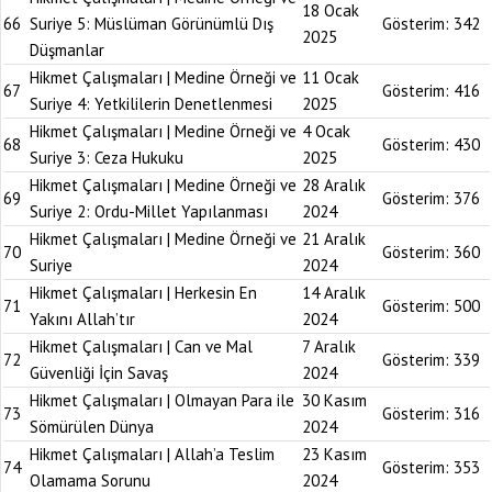
18 Ocak
66
Suriye 5: Müslüman Görünümlü Dış
Gösterim:
342
2025
Düşmanlar
Hikmet Çalışmaları | Medine Örneği ve
11 Ocak
67
Gösterim:
416
Suriye 4: Yetkililerin Denetlenmesi
2025
Hikmet Çalışmaları | Medine Örneği ve
4 Ocak
68
Gösterim:
430
Suriye 3: Ceza Hukuku
2025
Hikmet Çalışmaları | Medine Örneği ve
28 Aralık
69
Gösterim:
376
Suriye 2: Ordu-Millet Yapılanması
2024
Hikmet Çalışmaları | Medine Örneği ve
21 Aralık
70
Gösterim:
360
Suriye
2024
Hikmet Çalışmaları | Herkesin En
14 Aralık
71
Gösterim:
500
Yakını Allah’tır
2024
Hikmet Çalışmaları | Can ve Mal
7 Aralık
72
Gösterim:
339
Güvenliği İçin Savaş
2024
Hikmet Çalışmaları | Olmayan Para ile
30 Kasım
73
Gösterim:
316
Sömürülen Dünya
2024
Hikmet Çalışmaları | Allah’a Teslim
23 Kasım
74
Gösterim:
353
Olamama Sorunu
2024