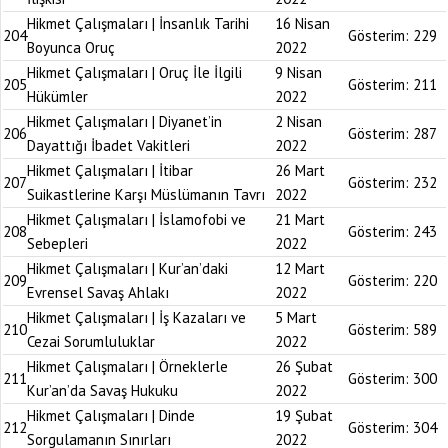
Hikmet Çalışmaları | İnsanlık Tarihi
16 Nisan
204
Gösterim:
229
Boyunca Oruç
2022
Hikmet Çalışmaları | Oruç İle İlgili
9 Nisan
205
Gösterim:
211
Hükümler
2022
Hikmet Çalışmaları | Diyanet’in
2 Nisan
206
Gösterim:
287
Dayattığı İbadet Vakitleri
2022
Hikmet Çalışmaları | İtibar
26 Mart
207
Gösterim:
232
Suikastlerine Karşı Müslümanın Tavrı
2022
Hikmet Çalışmaları | İslamofobi ve
21 Mart
208
Gösterim:
243
Sebepleri
2022
Hikmet Çalışmaları | Kur’an’daki
12 Mart
209
Gösterim:
220
Evrensel Savaş Ahlakı
2022
Hikmet Çalışmaları | İş Kazaları ve
5 Mart
210
Gösterim:
589
Cezai Sorumluluklar
2022
Hikmet Çalışmaları | Örneklerle
26 Şubat
211
Gösterim:
300
Kur’an’da Savaş Hukuku
2022
Hikmet Çalışmaları | Dinde
19 Şubat
212
Gösterim:
304
Sorgulamanın Sınırları
2022