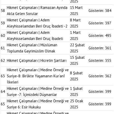
2025
Hikmet Çalışmaları | Ramazan Ayında
15 Mart
58
Gösterim:
384
Akla Gelen Sorular
2025
Hikmet Çalışmaları | Adem
8 Mart
59
Gösterim:
397
Aleyhisselamdan Beri Oruç İbadeti -2
2025
Hikmet Çalışmaları | Adem
1 Mart
60
Gösterim:
495
Aleyhisselamdan Beri Oruç İbadeti
2025
Hikmet Çalışmaları | Müslüman
22 Şubat
61
Gösterim:
361
Toplumda Gayrimüslim Olmak
2025
15 Şubat
62
Hikmet Çalışmaları | Hicretin Şartları
Gösterim:
355
2025
Hikmet Çalışmaları | Medine Örneği ve
8 Şubat
63
Suriye-8: Birlikte Yaşamanın Kur’anî
Gösterim:
362
2025
İlkeleri
Hikmet Çalışmaları | Medine Örneği ve
1 Şubat
64
Gösterim:
399
Suriye -7: İçimizdeki Düşmanlar
2025
Hikmet Çalışmaları | Medine Örneği ve
25 Ocak
65
Gösterim:
399
Suriye 6: Esir Hukuku
2025
Hikmet Çalışmaları | Medine Örneği ve