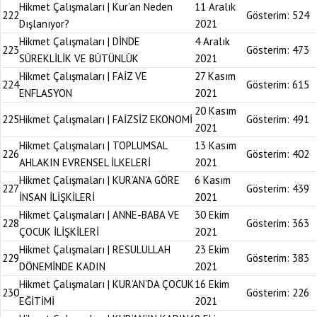
Hikmet Çalışmaları | Kur’an Neden
11 Aralık
222
Gösterim:
524
Dışlanıyor?
2021
Hikmet Çalışmaları | DİNDE
4 Aralık
223
Gösterim:
473
SÜREKLİLİK VE BÜTÜNLÜK
2021
Hikmet Çalışmaları | FAİZ VE
27 Kasım
224
Gösterim:
615
ENFLASYON
2021
20 Kasım
225
Hikmet Çalışmaları | FAİZSİZ EKONOMİ
Gösterim:
491
2021
Hikmet Çalışmaları | TOPLUMSAL
13 Kasım
226
Gösterim:
402
AHLAKIN EVRENSEL İLKELERİ
2021
Hikmet Çalışmaları | KUR’AN’A GÖRE
6 Kasım
227
Gösterim:
439
İNSAN İLİŞKİLERİ
2021
Hikmet Çalışmaları | ANNE-BABA VE
30 Ekim
228
Gösterim:
363
ÇOCUK İLİŞKİLERİ
2021
Hikmet Çalışmaları | RESULULLAH
23 Ekim
229
Gösterim:
383
DÖNEMİNDE KADIN
2021
Hikmet Çalışmaları | KUR’AN’DA ÇOCUK
16 Ekim
230
Gösterim:
226
EĞİTİMİ
2021