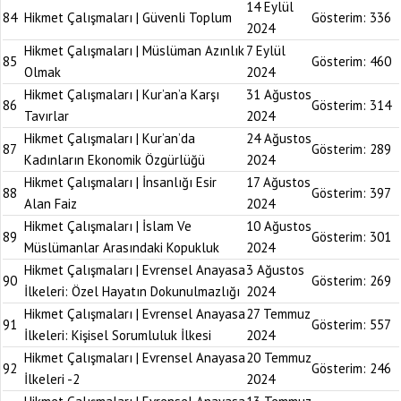
14 Eylül
84
Hikmet Çalışmaları | Güvenli Toplum
Gösterim:
336
2024
Hikmet Çalışmaları | Müslüman Azınlık
7 Eylül
85
Gösterim:
460
Olmak
2024
Hikmet Çalışmaları | Kur’an’a Karşı
31 Ağustos
86
Gösterim:
314
Tavırlar
2024
Hikmet Çalışmaları | Kur’an’da
24 Ağustos
87
Gösterim:
289
Kadınların Ekonomik Özgürlüğü
2024
Hikmet Çalışmaları | İnsanlığı Esir
17 Ağustos
88
Gösterim:
397
Alan Faiz
2024
Hikmet Çalışmaları | İslam Ve
10 Ağustos
89
Gösterim:
301
Müslümanlar Arasındaki Kopukluk
2024
Hikmet Çalışmaları | Evrensel Anayasa
3 Ağustos
90
Gösterim:
269
İlkeleri: Özel Hayatın Dokunulmazlığı
2024
Hikmet Çalışmaları | Evrensel Anayasa
27 Temmuz
91
Gösterim:
557
İlkeleri: Kişisel Sorumluluk İlkesi
2024
Hikmet Çalışmaları | Evrensel Anayasa
20 Temmuz
92
Gösterim:
246
İlkeleri -2
2024