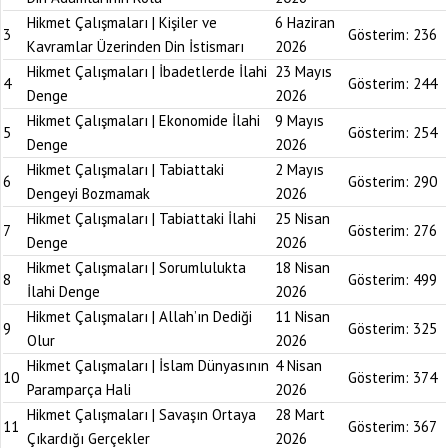
Hikmet Çalışmaları | Kişiler ve
6 Haziran
3
Gösterim:
236
Kavramlar Üzerinden Din İstismarı
2026
Hikmet Çalışmaları | İbadetlerde İlahi
23 Mayıs
4
Gösterim:
244
Denge
2026
Hikmet Çalışmaları | Ekonomide İlahi
9 Mayıs
5
Gösterim:
254
Denge
2026
Hikmet Çalışmaları | Tabiattaki
2 Mayıs
6
Gösterim:
290
Dengeyi Bozmamak
2026
Hikmet Çalışmaları | Tabiattaki İlahi
25 Nisan
7
Gösterim:
276
Denge
2026
Hikmet Çalışmaları | Sorumlulukta
18 Nisan
8
Gösterim:
499
İlahi Denge
2026
Hikmet Çalışmaları | Allah’ın Dediği
11 Nisan
9
Gösterim:
325
Olur
2026
Hikmet Çalışmaları | İslam Dünyasının
4 Nisan
10
Gösterim:
374
Paramparça Hali
2026
Hikmet Çalışmaları | Savaşın Ortaya
28 Mart
11
Gösterim:
367
Çıkardığı Gerçekler
2026