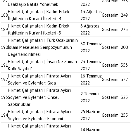
187
Gösterim:
255
Uzaklaşıp Batıla Yönelmek
2022
Hikmet Çalışmaları | Kadın-Erkek
13 Ağustos
188
Gösterim:
249
İlişkilerinin Kur’anî İlkeleri -4
2022
Hikmet Çalışmaları | Kadın-Erkek
6 Ağustos
189
Gösterim:
275
İlişkilerinin Kur’anî İlkeleri -3
2022
Hikmet Çalışmaları | Türk Ocaklarının
30 Temmuz
190
İslam Meseleleri Sempozyumunun
Gösterim:
200
2022
Değerlendirilmesi
Hikmet Çalışmaları | İnsan Ne Zaman
23 Temmuz
191
Gösterim:
353
Kafir Sayılır?
2022
Hikmet Çalışmaları | Fıtrata Aykırı
16 Temmuz
192
Gösterim:
322
Söylem ve Eylemler: Gıda
2022
Hikmet Çalışmaları | Fıtrata Aykırı
2 Temmuz
193
Söylem ve Eylemler: Cinsel
Gösterim:
325
2022
Sapkınlıklar
Hikmet Çalışmaları | Fıtrata Aykırı
25 Haziran
194
Gösterim:
255
Söylem ve Eylemler: Ekonomi
2022
Hikmet Çalışmaları | Fıtrata Aykırı
18 Haziran