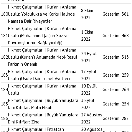
Hikmet Çalışmaları | Kur’an’ı Anlama
8 Ekim
180
Usulü: Yolculukta ve Korku Halinde
Gösterim:
361
2022
Namaza Dair Rivayetler
Hikmet Çalışmaları | Kur’an’ı Anlama
1 Ekim
181
Usulü (Muhammed (as)’ın Söz ve
Gösterim:
468
2022
Davranışlarının Bağlayıcılığı)
Hikmet Çalışmaları | Kur’an’ı Anlama
24 Eylül
182
Usulü (Kur’an’ı Anlamada Nebi-Resul
Gösterim:
313
2022
Farkının Önemi)
Hikmet Çalışmaları | Kur’an’ı Anlama
17 Eylül
183
Gösterim:
259
Usulü (Usule Dair Temel Ayetler)
2022
Hikmet Çalışmaları | Kur’an’ı Anlama
10 Eylül
184
Gösterim:
264
Usulü
2022
Hikmet Çalışmaları | Büyük Yanlışlara
3 Eylül
185
Gösterim:
254
Dini Kılıflar: Muta Nikahı
2022
Hikmet Çalışmaları | Büyük Yanlışlara
27 Ağustos
186
Gösterim:
287
Dini Kılıflar: Zina
2022
Hikmet Çalışmaları | Fıtrattan
20 Ağustos