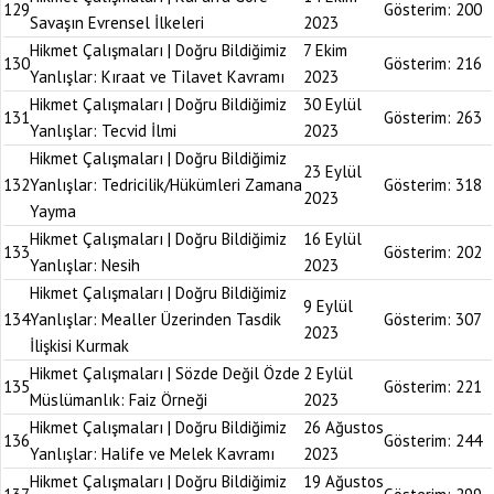
129
Gösterim:
200
Savaşın Evrensel İlkeleri
2023
Hikmet Çalışmaları | Doğru Bildiğimiz
7 Ekim
130
Gösterim:
216
Yanlışlar: Kıraat ve Tilavet Kavramı
2023
Hikmet Çalışmaları | Doğru Bildiğimiz
30 Eylül
131
Gösterim:
263
Yanlışlar: Tecvid İlmi
2023
Hikmet Çalışmaları | Doğru Bildiğimiz
23 Eylül
132
Yanlışlar: Tedricilik/Hükümleri Zamana
Gösterim:
318
2023
Yayma
Hikmet Çalışmaları | Doğru Bildiğimiz
16 Eylül
133
Gösterim:
202
Yanlışlar: Nesih
2023
Hikmet Çalışmaları | Doğru Bildiğimiz
9 Eylül
134
Yanlışlar: Mealler Üzerinden Tasdik
Gösterim:
307
2023
İlişkisi Kurmak
Hikmet Çalışmaları | Sözde Değil Özde
2 Eylül
135
Gösterim:
221
Müslümanlık: Faiz Örneği
2023
Hikmet Çalışmaları | Doğru Bildiğimiz
26 Ağustos
136
Gösterim:
244
Yanlışlar: Halife ve Melek Kavramı
2023
Hikmet Çalışmaları | Doğru Bildiğimiz
19 Ağustos