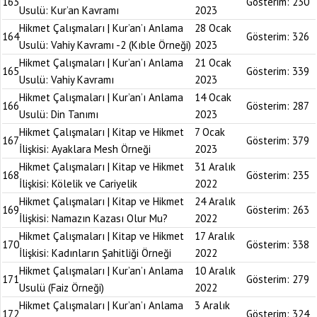
163
Gösterim:
230
Usulü: Kur’an Kavramı
2023
Hikmet Çalışmaları | Kur’an’ı Anlama
28 Ocak
164
Gösterim:
326
Usulü: Vahiy Kavramı -2 (Kıble Örneği)
2023
Hikmet Çalışmaları | Kur’an’ı Anlama
21 Ocak
165
Gösterim:
339
Usulü: Vahiy Kavramı
2023
Hikmet Çalışmaları | Kur’an’ı Anlama
14 Ocak
166
Gösterim:
287
Usulü: Din Tanımı
2023
Hikmet Çalışmaları | Kitap ve Hikmet
7 Ocak
167
Gösterim:
379
İlişkisi: Ayaklara Mesh Örneği
2023
Hikmet Çalışmaları | Kitap ve Hikmet
31 Aralık
168
Gösterim:
235
İlişkisi: Kölelik ve Cariyelik
2022
Hikmet Çalışmaları | Kitap ve Hikmet
24 Aralık
169
Gösterim:
263
İlişkisi: Namazın Kazası Olur Mu?
2022
Hikmet Çalışmaları | Kitap ve Hikmet
17 Aralık
170
Gösterim:
338
İlişkisi: Kadınların Şahitliği Örneği
2022
Hikmet Çalışmaları | Kur’an’ı Anlama
10 Aralık
171
Gösterim:
279
Usulü (Faiz Örneği)
2022
Hikmet Çalışmaları | Kur’an’ı Anlama
3 Aralık
172
Gösterim:
324