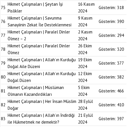
Hikmet Çalışmaları | Şeytan İşi
16 Kasım
75
Gösterim:
318
Pislikler
2024
Hikmet Çalışmaları | Savunma
9 Kasım
76
Gösterim:
390
Sanayiinin Zekat İle Desteklenmesi
2024
Hikmet Çalışmaları | Paralel Dinler
2 Kasım
77
Gösterim:
294
Ölmez – 2
2024
Hikmet Çalışmaları | Paralel Dinler
26 Ekim
78
Gösterim:
320
Ölmez
2024
Hikmet Çalışmaları | Allah’ın Kurduğu
19 Ekim
79
Gösterim:
377
Doğal Aile Düzeni
2024
Hikmet Çalışmaları | Allah’ın Kurduğu
12 Ekim
80
Gösterim:
382
Doğal Düzen
2024
Hikmet Çalışmaları | Müslüman
5 Ekim
81
Gösterim:
466
Olmanın Kazandırdıkları
2024
Hikmet Çalışmaları | Her İnsan Müslim
28 Eylül
82
Gösterim:
410
Doğar
2024
Hikmet Çalışmaları | Allah’ın İndirdiği
21 Eylül
83
Gösterim:
397
ile Hükmetmek ne demektir?
2024