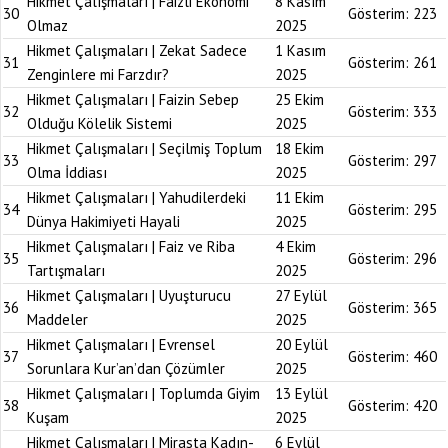
Hikmet Çalışmaları | Faizli Ekonomi
8 Kasım
30
Gösterim:
223
Olmaz
2025
Hikmet Çalışmaları | Zekat Sadece
1 Kasım
31
Gösterim:
261
Zenginlere mi Farzdır?
2025
Hikmet Çalışmaları | Faizin Sebep
25 Ekim
32
Gösterim:
333
Olduğu Kölelik Sistemi
2025
Hikmet Çalışmaları | Seçilmiş Toplum
18 Ekim
33
Gösterim:
297
Olma İddiası
2025
Hikmet Çalışmaları | Yahudilerdeki
11 Ekim
34
Gösterim:
295
Dünya Hakimiyeti Hayali
2025
Hikmet Çalışmaları | Faiz ve Riba
4 Ekim
35
Gösterim:
296
Tartışmaları
2025
Hikmet Çalışmaları | Uyuşturucu
27 Eylül
36
Gösterim:
365
Maddeler
2025
Hikmet Çalışmaları | Evrensel
20 Eylül
37
Gösterim:
460
Sorunlara Kur’an’dan Çözümler
2025
Hikmet Çalışmaları | Toplumda Giyim
13 Eylül
38
Gösterim:
420
Kuşam
2025
Hikmet Çalışmaları | Mirasta Kadın-
6 Eylül