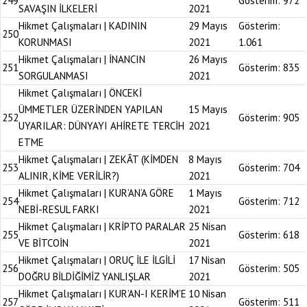
249
Gösterim:
972
SAVAŞIN İLKELERİ
2021
Hikmet Çalışmaları | KADININ
29 Mayıs
Gösterim:
250
KORUNMASI
2021
1.061
Hikmet Çalışmaları | İNANCIN
26 Mayıs
251
Gösterim:
835
SORGULANMASI
2021
Hikmet Çalışmaları | ÖNCEKİ
ÜMMETLER ÜZERİNDEN YAPILAN
15 Mayıs
252
Gösterim:
905
UYARILAR: DÜNYAYI AHİRETE TERCİH
2021
ETME
Hikmet Çalışmaları | ZEKÂT (KİMDEN
8 Mayıs
253
Gösterim:
704
ALINIR, KİME VERİLİR?)
2021
Hikmet Çalışmaları | KUR’AN’A GÖRE
1 Mayıs
254
Gösterim:
712
NEBİ-RESUL FARKI
2021
Hikmet Çalışmaları | KRİPTO PARALAR
25 Nisan
255
Gösterim:
618
VE BİTCOİN
2021
Hikmet Çalışmaları | ORUÇ İLE İLGİLİ
17 Nisan
256
Gösterim:
505
DOĞRU BİLDİĞİMİZ YANLIŞLAR
2021
Hikmet Çalışmaları | KUR’AN-I KERİM’E
10 Nisan
257
Gösterim:
511