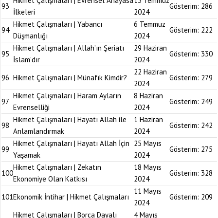
Hikmet Çalışmaları | Evrensel Anayasa
13 Temmuz
93
Gösterim:
286
İlkeleri
2024
Hikmet Çalışmaları | Yabancı
6 Temmuz
94
Gösterim:
222
Düşmanlığı
2024
Hikmet Çalışmaları | Allah’ın Şeriatı
29 Haziran
95
Gösterim:
330
İslam’dır
2024
22 Haziran
96
Hikmet Çalışmaları | Münafık Kimdir?
Gösterim:
279
2024
Hikmet Çalışmaları | Haram Ayların
8 Haziran
97
Gösterim:
249
Evrenselliği
2024
Hikmet Çalışmaları | Hayatı Allah ile
1 Haziran
98
Gösterim:
242
Anlamlandırmak
2024
Hikmet Çalışmaları | Hayatı Allah İçin
25 Mayıs
99
Gösterim:
275
Yaşamak
2024
Hikmet Çalışmaları | Zekatın
18 Mayıs
100
Gösterim:
328
Ekonomiye Olan Katkısı
2024
11 Mayıs
101
Ekonomik İntihar | Hikmet Çalışmaları
Gösterim:
209
2024
Hikmet Çalışmaları | Borca Dayalı
4 Mayıs