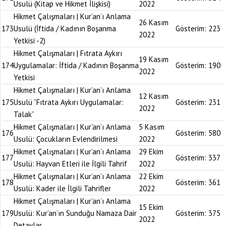
Usulü (Kitap ve Hikmet İlişkisi)
2022
Hikmet Çalışmaları | Kur’an’ı Anlama
26 Kasım
173
Usulü (İftida / Kadının Boşanma
Gösterim:
223
2022
Yetkisi -2)
Hikmet Çalışmaları | Fıtrata Aykırı
19 Kasım
174
Uygulamalar: İftida / Kadının Boşanma
Gösterim:
190
2022
Yetkisi
Hikmet Çalışmaları | Kur’an’ı Anlama
12 Kasım
175
Usulü “Fıtrata Aykırı Uygulamalar:
Gösterim:
231
2022
Talak”
Hikmet Çalışmaları | Kur’an’ı Anlama
5 Kasım
176
Gösterim:
580
Usulü: Çocukların Evlendirilmesi
2022
Hikmet Çalışmaları | Kur’an’ı Anlama
29 Ekim
177
Gösterim:
337
Usulü: Hayvan Etleri ile İlgili Tahrif
2022
Hikmet Çalışmaları | Kur’an’ı Anlama
22 Ekim
178
Gösterim:
361
Usulü: Kader ile İlgili Tahrifler
2022
Hikmet Çalışmaları | Kur’an’ı Anlama
15 Ekim
179
Usulü: Kur’an’ın Sunduğu Namaza Dair
Gösterim:
375
2022
Detaylar