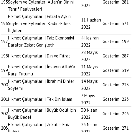
195
Söylem ve Eylemler: Allah’ın Dinini
Gösterim:
281
2022
Tahrif Faaliyetleri
Hikmet Çalışmaları | Fıtrata Aykırı
11 Haziran
196
Söylem ve Eylemler: Kadın-Erkek
Gösterim:
371
2022
İlişkileri
Hikmet Çalışmaları | Faiz Ekonomiyi
4 Haziran
197
Gösterim:
199
Daraltır, Zekat Genişletir
2022
28 Mayıs
198
Hikmet Çalışmaları | Din ve Fıtrat
Gösterim:
287
2022
Hikmet Çalışmaları | İnsanın Allah’a
21 Mayıs
199
Gösterim:
319
Karşı Tutumu
2022
Hikmet Çalışmaları | İbrahimî Dinler
14 Mayıs
200
Gösterim:
225
Söylemi
2022
7 Mayıs
201
Hikmet Çalışmaları | Tek Din İslam
Gösterim:
223
2022
Hikmet Çalışmaları | Büyük Ödül İçin
30 Nisan
202
Gösterim:
246
Büyük Bedel
2022
Hikmet Çalışmaları | Zekat – Faiz
23 Nisan
203
Gösterim:
271
İlişkisi
2022