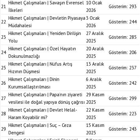
Hikmet Çalışmaları | Savaşın Evrensel
10 Ocak
21
Gösterim:
293
İlkeleri
2026
Hikmet Çalışmaları | Devletin Piyasaya
3 Ocak
22
Gösterim:
244
Müdahalesi
2026
Hikmet Çalışmaları | Yeniden Dirilişin
27 Aralık
23
Gösterim:
285
Yolu
2025
Hikmet Çalışmaları | Özel Hayatın
20 Aralık
24
Gösterim:
206
Dokunulmazlığı
2025
Hikmet Çalışmaları | Nüfus Artış
13 Aralık
25
Gösterim:
237
Hızının Düşmesi
2025
Hikmet Çalışmaları | Dinin
6 Aralık
26
Gösterim:
242
Kurumsallaştırılması
2025
Hikmet Çalışmaları | Papa’nın ziyareti
29 Kasım
27
Gösterim:
299
vesilesi ile doğal yapıya dönüş çağrısı
2025
Hikmet Çalışmaları | Devlet Helal-
22 Kasım
28
Gösterim:
223
Haram Koyabilir mi?
2025
Hikmet Çalışmaları | Suç – Ceza
15 Kasım
29
Gösterim:
243
Dengesi
2025