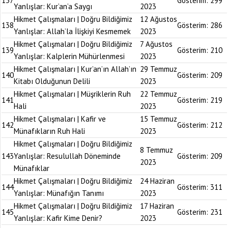
137
Gösterim:
299
Yanlışlar: Kur’an’a Saygı
2023
Hikmet Çalışmaları | Doğru Bildiğimiz
12 Ağustos
138
Gösterim:
286
Yanlışlar: Allah’la İlişkiyi Kesmemek
2023
Hikmet Çalışmaları | Doğru Bildiğimiz
7 Ağustos
139
Gösterim:
210
Yanlışlar: Kalplerin Mühürlenmesi
2023
Hikmet Çalışmaları | Kur’an’ın Allah’ın
29 Temmuz
140
Gösterim:
209
Kitabı Olduğunun Delili
2023
Hikmet Çalışmaları | Müşriklerin Ruh
22 Temmuz
141
Gösterim:
219
Hali
2023
Hikmet Çalışmaları | Kafir ve
15 Temmuz
142
Gösterim:
212
Münafıkların Ruh Hali
2023
Hikmet Çalışmaları | Doğru Bildiğimiz
8 Temmuz
143
Yanlışlar: Resulullah Döneminde
Gösterim:
209
2023
Münafıklar
Hikmet Çalışmaları | Doğru Bildiğimiz
24 Haziran
144
Gösterim:
311
Yanlışlar: Münafığın Tanımı
2023
Hikmet Çalışmaları | Doğru Bildiğimiz
17 Haziran
145
Gösterim:
231
Yanlışlar: Kafir Kime Denir?
2023