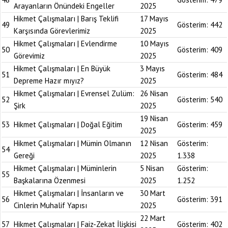
Arayanların Önündeki Engeller
2025
Hikmet Çalışmaları | Barış Teklifi
17 Mayıs
49
Gösterim:
442
Karşısında Görevlerimiz
2025
Hikmet Çalışmaları | Evlendirme
10 Mayıs
50
Gösterim:
409
Görevimiz
2025
Hikmet Çalışmaları | En Büyük
3 Mayıs
51
Gösterim:
484
Depreme Hazır mıyız?
2025
Hikmet Çalışmaları | Evrensel Zulüm:
26 Nisan
52
Gösterim:
540
Şirk
2025
19 Nisan
53
Hikmet Çalışmaları | Doğal Eğitim
Gösterim:
459
2025
Hikmet Çalışmaları | Mümin Olmanın
12 Nisan
Gösterim:
54
Gereği
2025
1.338
Hikmet Çalışmaları | Müminlerin
5 Nisan
Gösterim:
55
Başkalarına Özenmesi
2025
1.252
Hikmet Çalışmaları | İnsanların ve
30 Mart
56
Gösterim:
391
Cinlerin Muhalif Yapısı
2025
22 Mart
57
Hikmet Çalışmaları | Faiz-Zekat İlişkisi
Gösterim:
402