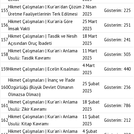
Hikmet Çalışmaları | Kur’an’dan Çözüm
2 Nisan
155
Gösterim:
225
Üretme Faaliyetlerinin Terk Edilmesi
2023
Hikmet Çalışmaları | Kur’an’a Göre
25 Mart
156
Gösterim:
251
İmsak Vakti
2023
Hikmet Çalışmaları | Tasdik ve Nesih
18 Mart
157
Gösterim:
241
Açısından Oruç İbadeti
2023
Hikmet Çalışmaları | Kur’an’ı Anlama
11 Mart
158
Gösterim:
303
Usulü: Tasdik Kavramı
2023
4 Mart
159
Hikmet Çalışmaları | Ecelin Kısalması
Gösterim:
440
2023
Hikmet Çalışmaları | İnanç ve İfade
25 Şubat
160
Özgürlüğü (Büyük Devlet Olmanın
Gösterim:
236
2023
Olmazsa Olmazı)
Hikmet Çalışmaları | Kur’an’ı Anlama
18 Şubat
161
Gösterim:
786
Usulü: Zikir Kavramı
2023
Hikmet Çalışmaları | Kur’an’ı Anlama
11 Şubat
162
Gösterim:
212
Usulü: Kitap Kavramı
2023
Hikmet Çalışmaları | Kur’an’ı Anlama
4 Şubat