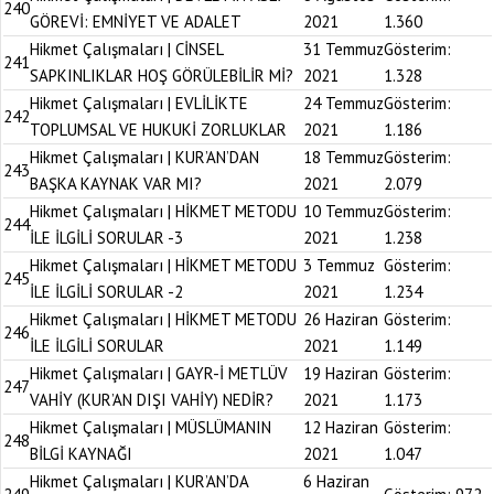
240
GÖREVİ: EMNİYET VE ADALET
2021
1.360
Hikmet Çalışmaları | CİNSEL
31 Temmuz
Gösterim:
241
SAPKINLIKLAR HOŞ GÖRÜLEBİLİR Mİ?
2021
1.328
Hikmet Çalışmaları | EVLİLİKTE
24 Temmuz
Gösterim:
242
TOPLUMSAL VE HUKUKİ ZORLUKLAR
2021
1.186
Hikmet Çalışmaları | KUR’AN’DAN
18 Temmuz
Gösterim:
243
BAŞKA KAYNAK VAR MI?
2021
2.079
Hikmet Çalışmaları | HİKMET METODU
10 Temmuz
Gösterim:
244
İLE İLGİLİ SORULAR -3
2021
1.238
Hikmet Çalışmaları | HİKMET METODU
3 Temmuz
Gösterim:
245
İLE İLGİLİ SORULAR -2
2021
1.234
Hikmet Çalışmaları | HİKMET METODU
26 Haziran
Gösterim:
246
İLE İLGİLİ SORULAR
2021
1.149
Hikmet Çalışmaları | GAYR-İ METLÜV
19 Haziran
Gösterim:
247
VAHİY (KUR’AN DIŞI VAHİY) NEDİR?
2021
1.173
Hikmet Çalışmaları | MÜSLÜMANIN
12 Haziran
Gösterim:
248
BİLGİ KAYNAĞI
2021
1.047
Hikmet Çalışmaları | KUR’AN’DA
6 Haziran