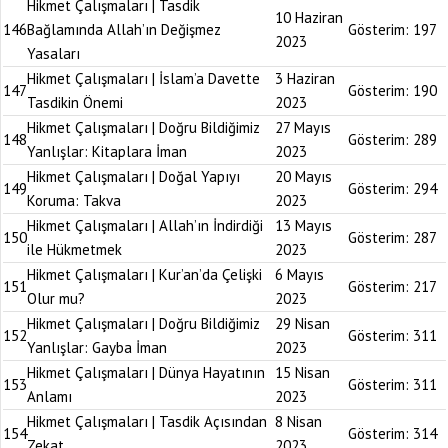
Hikmet Çalışmaları | Tasdik
10 Haziran
146
Bağlamında Allah’ın Değişmez
Gösterim:
197
2023
Yasaları
Hikmet Çalışmaları | İslam’a Davette
3 Haziran
147
Gösterim:
190
Tasdikin Önemi
2023
Hikmet Çalışmaları | Doğru Bildiğimiz
27 Mayıs
148
Gösterim:
289
Yanlışlar: Kitaplara İman
2023
Hikmet Çalışmaları | Doğal Yapıyı
20 Mayıs
149
Gösterim:
294
Koruma: Takva
2023
Hikmet Çalışmaları | Allah’ın İndirdiği
13 Mayıs
150
Gösterim:
287
ile Hükmetmek
2023
Hikmet Çalışmaları | Kur’an’da Çelişki
6 Mayıs
151
Gösterim:
217
Olur mu?
2023
Hikmet Çalışmaları | Doğru Bildiğimiz
29 Nisan
152
Gösterim:
311
Yanlışlar: Gayba İman
2023
Hikmet Çalışmaları | Dünya Hayatının
15 Nisan
153
Gösterim:
311
Anlamı
2023
Hikmet Çalışmaları | Tasdik Açısından
8 Nisan
154
Gösterim:
314
Zekat
2023