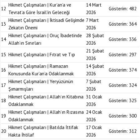
Hikmet Çalışmaları | Kur’an’a ve
14 Mart
12
Gösterim:
482
Tevrat’a Göre İsrail’in Geleceği
2026
Hikmet Çalışmaları | İktisadi Gelişimde
7 Mart
13
Gösterim:
364
Zekatın Önemi
2026
Hikmet Çalışmaları | Oruç İbadetinde
28 Şubat
14
Gösterim:
336
Allah’ın Sınırları
2026
21 Şubat
15
Hikmet Çalışmaları | Fıtrat ve Tıp
Gösterim:
297
2026
Hikmet Çalışmaları | Ramazan
14 Şubat
16
Gösterim:
374
Konusunda Kur’an’a Odaklanmak
2026
Hikmet Çalışmaları | Yeryüzünün
7 Şubat
17
Gösterim:
324
Şımarmışları
2026
Hikmet Çalışmaları | Allah’ın Kitabına
31 Ocak
18
Gösterim:
325
Odaklanmak
2026
Hikmet Çalışmaları | Allah’ın Rızasına
24 Ocak
19
Gösterim:
300
Odaklanmak
2026
Hikmet Çalışmaları | Batılda İttifak
17 Ocak
20
Gösterim:
312
Hakta İhtilaf
2026