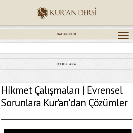
İsminiz (*)
KATEGORILER
Epostanız (*)
Hikmet Çalışmaları | Evrensel
Yaşadığınız Hatanın Ayrıntıları
Sorunlara Kur’an’dan Çözümler
Bağlantıyı Gönderin