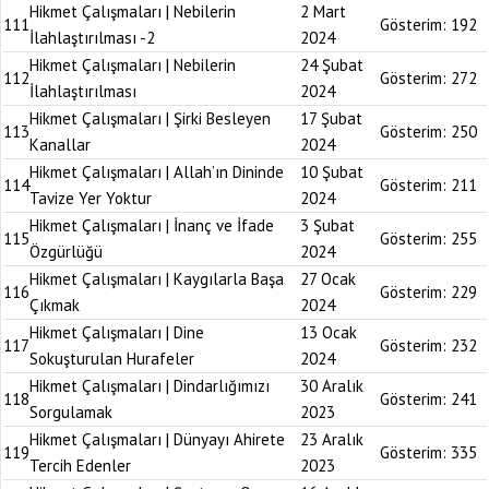
Hikmet Çalışmaları | Nebilerin
2 Mart
111
Gösterim:
192
İlahlaştırılması -2
2024
Hikmet Çalışmaları | Nebilerin
24 Şubat
112
Gösterim:
272
İlahlaştırılması
2024
Hikmet Çalışmaları | Şirki Besleyen
17 Şubat
113
Gösterim:
250
Kanallar
2024
Hikmet Çalışmaları | Allah’ın Dininde
10 Şubat
114
Gösterim:
211
Tavize Yer Yoktur
2024
Hikmet Çalışmaları | İnanç ve İfade
3 Şubat
115
Gösterim:
255
Özgürlüğü
2024
Hikmet Çalışmaları | Kaygılarla Başa
27 Ocak
116
Gösterim:
229
Çıkmak
2024
Hikmet Çalışmaları | Dine
13 Ocak
117
Gösterim:
232
Sokuşturulan Hurafeler
2024
Hikmet Çalışmaları | Dindarlığımızı
30 Aralık
118
Gösterim:
241
Sorgulamak
2023
Hikmet Çalışmaları | Dünyayı Ahirete
23 Aralık
119
Gösterim:
335
Tercih Edenler
2023