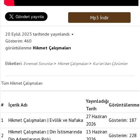
Mp3 İndir
20 Eylül 2025 tarihinde yayınlandı.
Gösterim:
460
görüntülenme
Hikmet Çalışmaları
Etiketleri:
>
>
Evrensel Sorunlar
Hikmet Çalışmaları
Kur'an'dan Çözümler
Tüm Hikmet Çalışmaları
Yayınladığı
#
İçerik Adı
Görüntülenme
Tarih
27 Haziran
1
Hikmet Çalışmaları | Evlilik ve Nafaka
Gösterim:
187
2026
Hikmet Çalışmaları | Din İstismarında
13 Haziran
2
Gösterim:
228
Din Adamlarının Rolü
2026