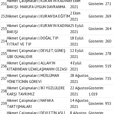
Hikmet Çalışmaları | KUR’AN’IN KADINA
9 Ekim
231
Gösterim:
271
BAKIŞI: MARUFA UYGUN DAVRANMA
2021
2 Ekim
232
Hikmet Çalışmaları | KUR’AN’DA EĞİTİM
Gösterim:
269
2021
Hikmet Çalışmaları | KUR’AN’IN KADINA
25 Eylül
233
Gösterim:
264
BAKIŞI
2021
Hikmet Çalışmaları | DOĞAL TIP:
18 Eylül
234
Gösterim:
260
FITRAT VE TIP
2021
Hikmet Çalışmaları | DEVLET, GÜNEŞ
12 Eylül
235
Gösterim:
278
GİBİ OLMALIDIR
2021
Hikmet Çalışmaları | ALLAH’IN
4 Eylül
236
Gösterim:
519
KİTABINDAN UZAKLAŞMANIN CEZASI
2021
Hikmet Çalışmaları | MÜSLÜMAN
28 Ağustos
237
Gösterim:
735
YÖNETİCİNİN GÖREVİ
2021
Hikmet Çalışmaları | İKİ YÜZLÜLERE
22 Ağustos
Gösterim:
238
KARŞI TAVRIMIZ
2021
1.019
Hikmet Çalışmaları | NAFAKA
14 Ağustos
239
Gösterim:
953
TARTIŞMALARI
2021
Hikmet Çalışmaları | DEVLETİN ASLİ
8 Ağustos
Gösterim: