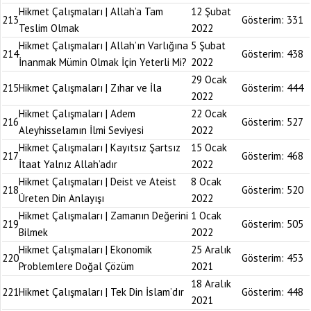
Hikmet Çalışmaları | Allah’a Tam
12 Şubat
213
Gösterim:
331
Teslim Olmak
2022
Hikmet Çalışmaları | Allah’ın Varlığına
5 Şubat
214
Gösterim:
438
İnanmak Mümin Olmak İçin Yeterli Mi?
2022
29 Ocak
215
Hikmet Çalışmaları | Zıhar ve İla
Gösterim:
444
2022
Hikmet Çalışmaları | Adem
22 Ocak
216
Gösterim:
527
Aleyhisselamın İlmi Seviyesi
2022
Hikmet Çalışmaları | Kayıtsız Şartsız
15 Ocak
217
Gösterim:
468
İtaat Yalnız Allah’adır
2022
Hikmet Çalışmaları | Deist ve Ateist
8 Ocak
218
Gösterim:
520
Üreten Din Anlayışı
2022
Hikmet Çalışmaları | Zamanın Değerini
1 Ocak
219
Gösterim:
505
Bilmek
2022
Hikmet Çalışmaları | Ekonomik
25 Aralık
220
Gösterim:
453
Problemlere Doğal Çözüm
2021
18 Aralık
221
Hikmet Çalışmaları | Tek Din İslam’dır
Gösterim:
448
2021