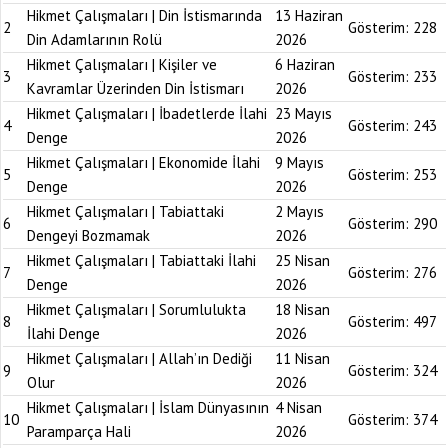
Hikmet Çalışmaları | Din İstismarında
13 Haziran
2
Gösterim:
228
Din Adamlarının Rolü
2026
Hikmet Çalışmaları | Kişiler ve
6 Haziran
3
Gösterim:
233
Kavramlar Üzerinden Din İstismarı
2026
Hikmet Çalışmaları | İbadetlerde İlahi
23 Mayıs
4
Gösterim:
243
Denge
2026
Hikmet Çalışmaları | Ekonomide İlahi
9 Mayıs
5
Gösterim:
253
Denge
2026
Hikmet Çalışmaları | Tabiattaki
2 Mayıs
6
Gösterim:
290
Dengeyi Bozmamak
2026
Hikmet Çalışmaları | Tabiattaki İlahi
25 Nisan
7
Gösterim:
276
Denge
2026
Hikmet Çalışmaları | Sorumlulukta
18 Nisan
8
Gösterim:
497
İlahi Denge
2026
Hikmet Çalışmaları | Allah’ın Dediği
11 Nisan
9
Gösterim:
324
Olur
2026
Hikmet Çalışmaları | İslam Dünyasının
4 Nisan
10
Gösterim:
374
Paramparça Hali
2026