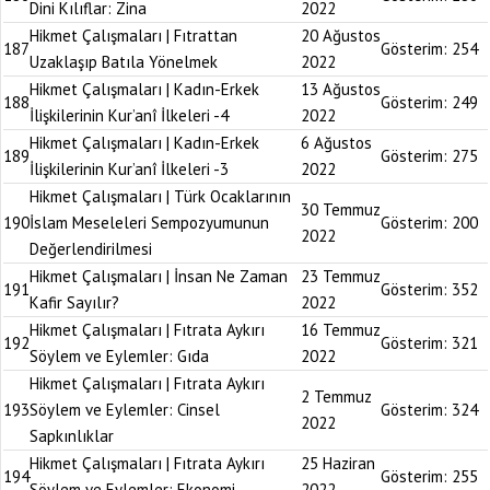
Dini Kılıflar: Zina
2022
Hikmet Çalışmaları | Fıtrattan
20 Ağustos
187
Gösterim:
254
Uzaklaşıp Batıla Yönelmek
2022
Hikmet Çalışmaları | Kadın-Erkek
13 Ağustos
188
Gösterim:
249
İlişkilerinin Kur’anî İlkeleri -4
2022
Hikmet Çalışmaları | Kadın-Erkek
6 Ağustos
189
Gösterim:
275
İlişkilerinin Kur’anî İlkeleri -3
2022
Hikmet Çalışmaları | Türk Ocaklarının
30 Temmuz
190
İslam Meseleleri Sempozyumunun
Gösterim:
200
2022
Değerlendirilmesi
Hikmet Çalışmaları | İnsan Ne Zaman
23 Temmuz
191
Gösterim:
352
Kafir Sayılır?
2022
Hikmet Çalışmaları | Fıtrata Aykırı
16 Temmuz
192
Gösterim:
321
Söylem ve Eylemler: Gıda
2022
Hikmet Çalışmaları | Fıtrata Aykırı
2 Temmuz
193
Söylem ve Eylemler: Cinsel
Gösterim:
324
2022
Sapkınlıklar
Hikmet Çalışmaları | Fıtrata Aykırı
25 Haziran
194
Gösterim:
255
Söylem ve Eylemler: Ekonomi
2022