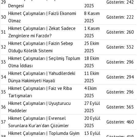
29
Gösterim:
242
Dengesi
2025
Hikmet Çalışmaları | Faizli Ekonomi
8 Kasım
30
Gösterim:
222
Olmaz
2025
Hikmet Çalışmaları | Zekat Sadece
1 Kasım
31
Gösterim:
260
Zenginlere mi Farzdır?
2025
Hikmet Çalışmaları | Faizin Sebep
25 Ekim
32
Gösterim:
332
Olduğu Kölelik Sistemi
2025
Hikmet Çalışmaları | Seçilmiş Toplum
18 Ekim
33
Gösterim:
296
Olma İddiası
2025
Hikmet Çalışmaları | Yahudilerdeki
11 Ekim
34
Gösterim:
294
Dünya Hakimiyeti Hayali
2025
Hikmet Çalışmaları | Faiz ve Riba
4 Ekim
35
Gösterim:
296
Tartışmaları
2025
Hikmet Çalışmaları | Uyuşturucu
27 Eylül
36
Gösterim:
365
Maddeler
2025
Hikmet Çalışmaları | Evrensel
20 Eylül
37
Gösterim:
460
Sorunlara Kur’an’dan Çözümler
2025
Hikmet Çalışmaları | Toplumda Giyim
13 Eylül
38
Gösterim:
419