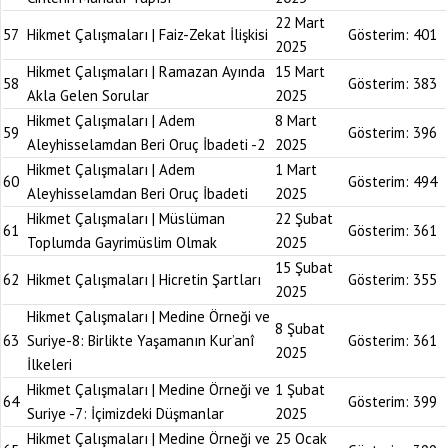
22 Mart
57
Hikmet Çalışmaları | Faiz-Zekat İlişkisi
Gösterim:
401
2025
Hikmet Çalışmaları | Ramazan Ayında
15 Mart
58
Gösterim:
383
Akla Gelen Sorular
2025
Hikmet Çalışmaları | Adem
8 Mart
59
Gösterim:
396
Aleyhisselamdan Beri Oruç İbadeti -2
2025
Hikmet Çalışmaları | Adem
1 Mart
60
Gösterim:
494
Aleyhisselamdan Beri Oruç İbadeti
2025
Hikmet Çalışmaları | Müslüman
22 Şubat
61
Gösterim:
361
Toplumda Gayrimüslim Olmak
2025
15 Şubat
62
Hikmet Çalışmaları | Hicretin Şartları
Gösterim:
355
2025
Hikmet Çalışmaları | Medine Örneği ve
8 Şubat
63
Suriye-8: Birlikte Yaşamanın Kur’anî
Gösterim:
361
2025
İlkeleri
Hikmet Çalışmaları | Medine Örneği ve
1 Şubat
64
Gösterim:
399
Suriye -7: İçimizdeki Düşmanlar
2025
Hikmet Çalışmaları | Medine Örneği ve
25 Ocak