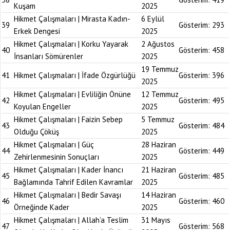
Kuşam
2025
Hikmet Çalışmaları | Mirasta Kadın-
6 Eylül
39
Gösterim:
293
Erkek Dengesi
2025
Hikmet Çalışmaları | Korku Yayarak
2 Ağustos
40
Gösterim:
458
İnsanları Sömürenler
2025
19 Temmuz
41
Hikmet Çalışmaları | İfade Özgürlüğü
Gösterim:
396
2025
Hikmet Çalışmaları | Evliliğin Önüne
12 Temmuz
42
Gösterim:
495
Koyulan Engeller
2025
Hikmet Çalışmaları | Faizin Sebep
5 Temmuz
43
Gösterim:
484
Olduğu Çöküş
2025
Hikmet Çalışmaları | Güç
28 Haziran
44
Gösterim:
449
Zehirlenmesinin Sonuçları
2025
Hikmet Çalışmaları | Kader İnancı
21 Haziran
45
Gösterim:
485
Bağlamında Tahrif Edilen Kavramlar
2025
Hikmet Çalışmaları | Bedir Savaşı
14 Haziran
46
Gösterim:
460
Örneğinde Kader
2025
Hikmet Çalışmaları | Allah’a Teslim
31 Mayıs
47
Gösterim:
568