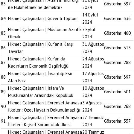
Hikmet Çalışmaları | Allah’ın İndirdiği
21 Eylül
83
Gösterim:
397
ile Hükmetmek ne demektir?
2024
14 Eylül
84
Hikmet Çalışmaları | Güvenli Toplum
Gösterim:
336
2024
Hikmet Çalışmaları | Müslüman Azınlık
7 Eylül
85
Gösterim:
460
Olmak
2024
Hikmet Çalışmaları | Kur’an’a Karşı
31 Ağustos
86
Gösterim:
313
Tavırlar
2024
Hikmet Çalışmaları | Kur’an’da
24 Ağustos
87
Gösterim:
288
Kadınların Ekonomik Özgürlüğü
2024
Hikmet Çalışmaları | İnsanlığı Esir
17 Ağustos
88
Gösterim:
397
Alan Faiz
2024
Hikmet Çalışmaları | İslam Ve
10 Ağustos
89
Gösterim:
301
Müslümanlar Arasındaki Kopukluk
2024
Hikmet Çalışmaları | Evrensel Anayasa
3 Ağustos
90
Gösterim:
268
İlkeleri: Özel Hayatın Dokunulmazlığı
2024
Hikmet Çalışmaları | Evrensel Anayasa
27 Temmuz
91
Gösterim:
557
İlkeleri: Kişisel Sorumluluk İlkesi
2024
Hikmet Çalışmaları | Evrensel Anayasa
20 Temmuz