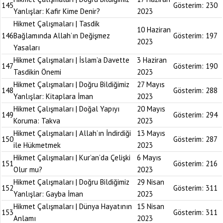
145
Gösterim:
230
Yanlışlar: Kafir Kime Denir?
2023
Hikmet Çalışmaları | Tasdik
10 Haziran
146
Bağlamında Allah’ın Değişmez
Gösterim:
197
2023
Yasaları
Hikmet Çalışmaları | İslam’a Davette
3 Haziran
147
Gösterim:
190
Tasdikin Önemi
2023
Hikmet Çalışmaları | Doğru Bildiğimiz
27 Mayıs
148
Gösterim:
288
Yanlışlar: Kitaplara İman
2023
Hikmet Çalışmaları | Doğal Yapıyı
20 Mayıs
149
Gösterim:
294
Koruma: Takva
2023
Hikmet Çalışmaları | Allah’ın İndirdiği
13 Mayıs
150
Gösterim:
287
ile Hükmetmek
2023
Hikmet Çalışmaları | Kur’an’da Çelişki
6 Mayıs
151
Gösterim:
216
Olur mu?
2023
Hikmet Çalışmaları | Doğru Bildiğimiz
29 Nisan
152
Gösterim:
311
Yanlışlar: Gayba İman
2023
Hikmet Çalışmaları | Dünya Hayatının
15 Nisan
153
Gösterim:
311
Anlamı
2023