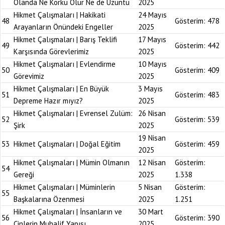
Olanda Ne Korku Olur Ne de Üzüntü
2025
Hikmet Çalışmaları | Hakikati
24 Mayıs
48
Gösterim:
478
Arayanların Önündeki Engeller
2025
Hikmet Çalışmaları | Barış Teklifi
17 Mayıs
49
Gösterim:
442
Karşısında Görevlerimiz
2025
Hikmet Çalışmaları | Evlendirme
10 Mayıs
50
Gösterim:
409
Görevimiz
2025
Hikmet Çalışmaları | En Büyük
3 Mayıs
51
Gösterim:
483
Depreme Hazır mıyız?
2025
Hikmet Çalışmaları | Evrensel Zulüm:
26 Nisan
52
Gösterim:
539
Şirk
2025
19 Nisan
53
Hikmet Çalışmaları | Doğal Eğitim
Gösterim:
459
2025
Hikmet Çalışmaları | Mümin Olmanın
12 Nisan
Gösterim:
54
Gereği
2025
1.338
Hikmet Çalışmaları | Müminlerin
5 Nisan
Gösterim:
55
Başkalarına Özenmesi
2025
1.251
Hikmet Çalışmaları | İnsanların ve
30 Mart
56
Gösterim:
390
Cinlerin Muhalif Yapısı
2025