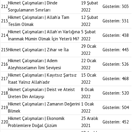
Hikmet Çalışmaları | Dinde
19 Şubat
212
Gösterim:
303
Sorgulamanın Sınırları
2022
Hikmet Çalışmaları | Allah’a Tam
12 Şubat
213
Gösterim:
331
Teslim Olmak
2022
Hikmet Çalışmaları | Allah’ın Varlığına
5 Şubat
214
Gösterim:
438
İnanmak Mümin Olmak İçin Yeterli Mi?
2022
29 Ocak
215
Hikmet Çalışmaları | Zıhar ve İla
Gösterim:
443
2022
Hikmet Çalışmaları | Adem
22 Ocak
216
Gösterim:
526
Aleyhisselamın İlmi Seviyesi
2022
Hikmet Çalışmaları | Kayıtsız Şartsız
15 Ocak
217
Gösterim:
468
İtaat Yalnız Allah’adır
2022
Hikmet Çalışmaları | Deist ve Ateist
8 Ocak
218
Gösterim:
520
Üreten Din Anlayışı
2022
Hikmet Çalışmaları | Zamanın Değerini
1 Ocak
219
Gösterim:
504
Bilmek
2022
Hikmet Çalışmaları | Ekonomik
25 Aralık
220
Gösterim:
452
Problemlere Doğal Çözüm
2021