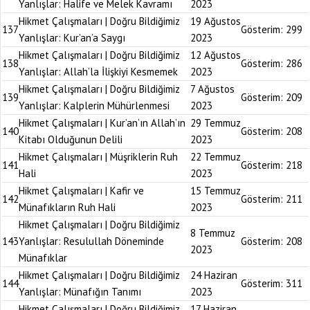
Yanlışlar: Halife ve Melek Kavramı
2023
Hikmet Çalışmaları | Doğru Bildiğimiz
19 Ağustos
137
Gösterim:
299
Yanlışlar: Kur’an’a Saygı
2023
Hikmet Çalışmaları | Doğru Bildiğimiz
12 Ağustos
138
Gösterim:
286
Yanlışlar: Allah’la İlişkiyi Kesmemek
2023
Hikmet Çalışmaları | Doğru Bildiğimiz
7 Ağustos
139
Gösterim:
209
Yanlışlar: Kalplerin Mühürlenmesi
2023
Hikmet Çalışmaları | Kur’an’ın Allah’ın
29 Temmuz
140
Gösterim:
208
Kitabı Olduğunun Delili
2023
Hikmet Çalışmaları | Müşriklerin Ruh
22 Temmuz
141
Gösterim:
218
Hali
2023
Hikmet Çalışmaları | Kafir ve
15 Temmuz
142
Gösterim:
211
Münafıkların Ruh Hali
2023
Hikmet Çalışmaları | Doğru Bildiğimiz
8 Temmuz
143
Yanlışlar: Resulullah Döneminde
Gösterim:
208
2023
Münafıklar
Hikmet Çalışmaları | Doğru Bildiğimiz
24 Haziran
144
Gösterim:
311
Yanlışlar: Münafığın Tanımı
2023
Hikmet Çalışmaları | Doğru Bildiğimiz
17 Haziran