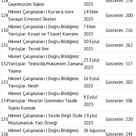
128
Gösterim:
278
Gayrimüslim İlişkisi
2023
Hikmet Çalışmaları | Kur’an’a Göre
14 Ekim
129
Gösterim:
200
Savaşın Evrensel İlkeleri
2023
Hikmet Çalışmaları | Doğru Bildiğimiz
7 Ekim
130
Gösterim:
216
Yanlışlar: Kıraat ve Tilavet Kavramı
2023
Hikmet Çalışmaları | Doğru Bildiğimiz
30 Eylül
131
Gösterim:
262
Yanlışlar: Tecvid İlmi
2023
Hikmet Çalışmaları | Doğru Bildiğimiz
23 Eylül
132
Yanlışlar: Tedricilik/Hükümleri Zamana
Gösterim:
317
2023
Yayma
Hikmet Çalışmaları | Doğru Bildiğimiz
16 Eylül
133
Gösterim:
202
Yanlışlar: Nesih
2023
Hikmet Çalışmaları | Doğru Bildiğimiz
9 Eylül
134
Yanlışlar: Mealler Üzerinden Tasdik
Gösterim:
306
2023
İlişkisi Kurmak
Hikmet Çalışmaları | Sözde Değil Özde
2 Eylül
135
Gösterim:
220
Müslümanlık: Faiz Örneği
2023
Hikmet Çalışmaları | Doğru Bildiğimiz
26 Ağustos
136
Gösterim:
243