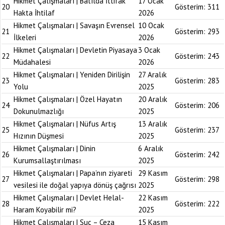
Hikmet Çalışmaları | Batılda İttifak
17 Ocak
20
Gösterim:
311
Hakta İhtilaf
2026
Hikmet Çalışmaları | Savaşın Evrensel
10 Ocak
21
Gösterim:
293
İlkeleri
2026
Hikmet Çalışmaları | Devletin Piyasaya
3 Ocak
22
Gösterim:
243
Müdahalesi
2026
Hikmet Çalışmaları | Yeniden Dirilişin
27 Aralık
23
Gösterim:
283
Yolu
2025
Hikmet Çalışmaları | Özel Hayatın
20 Aralık
24
Gösterim:
206
Dokunulmazlığı
2025
Hikmet Çalışmaları | Nüfus Artış
13 Aralık
25
Gösterim:
237
Hızının Düşmesi
2025
Hikmet Çalışmaları | Dinin
6 Aralık
26
Gösterim:
242
Kurumsallaştırılması
2025
Hikmet Çalışmaları | Papa’nın ziyareti
29 Kasım
27
Gösterim:
298
vesilesi ile doğal yapıya dönüş çağrısı
2025
Hikmet Çalışmaları | Devlet Helal-
22 Kasım
28
Gösterim:
222
Haram Koyabilir mi?
2025
Hikmet Çalışmaları | Suç – Ceza
15 Kasım