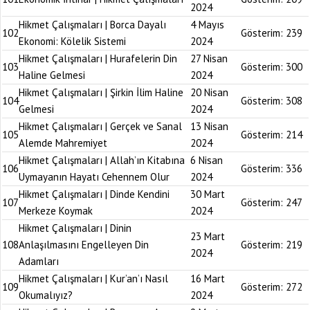
2024
Hikmet Çalışmaları | Borca Dayalı
4 Mayıs
102
Gösterim:
239
Ekonomi: Kölelik Sistemi
2024
Hikmet Çalışmaları | Hurafelerin Din
27 Nisan
103
Gösterim:
300
Haline Gelmesi
2024
Hikmet Çalışmaları | Şirkin İlim Haline
20 Nisan
104
Gösterim:
308
Gelmesi
2024
Hikmet Çalışmaları | Gerçek ve Sanal
13 Nisan
105
Gösterim:
214
Alemde Mahremiyet
2024
Hikmet Çalışmaları | Allah’ın Kitabına
6 Nisan
106
Gösterim:
336
Uymayanın Hayatı Cehennem Olur
2024
Hikmet Çalışmaları | Dinde Kendini
30 Mart
107
Gösterim:
247
Merkeze Koymak
2024
Hikmet Çalışmaları | Dinin
23 Mart
108
Anlaşılmasını Engelleyen Din
Gösterim:
219
2024
Adamları
Hikmet Çalışmaları | Kur’an’ı Nasıl
16 Mart
109
Gösterim:
272
Okumalıyız?
2024