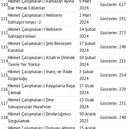
Hikmet Çalışmaları | Ramazan Ayına
9 Mart
110
Gösterim:
627
Dair Merak Edilenler
2024
Hikmet Çalışmaları | Nebilerin
2 Mart
111
Gösterim:
191
İlahlaştırılması -2
2024
Hikmet Çalışmaları | Nebilerin
24 Şubat
112
Gösterim:
272
İlahlaştırılması
2024
Hikmet Çalışmaları | Şirki Besleyen
17 Şubat
113
Gösterim:
249
Kanallar
2024
Hikmet Çalışmaları | Allah’ın Dininde
10 Şubat
114
Gösterim:
211
Tavize Yer Yoktur
2024
Hikmet Çalışmaları | İnanç ve İfade
3 Şubat
115
Gösterim:
254
Özgürlüğü
2024
Hikmet Çalışmaları | Kaygılarla Başa
27 Ocak
116
Gösterim:
229
Çıkmak
2024
Hikmet Çalışmaları | Dine
13 Ocak
117
Gösterim:
231
Sokuşturulan Hurafeler
2024
Hikmet Çalışmaları | Dindarlığımızı
30 Aralık
118
Gösterim:
240
Sorgulamak
2023
Hikmet Çalışmaları | Dünyayı Ahirete
23 Aralık