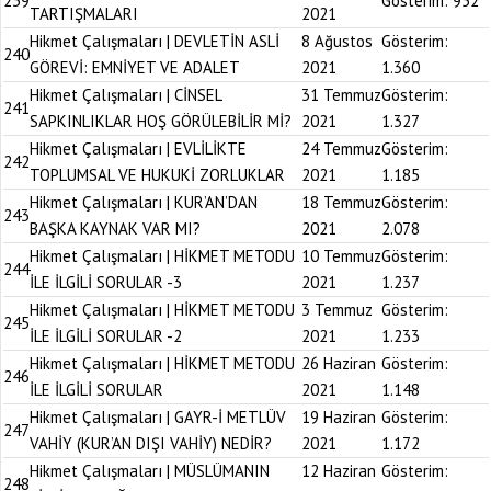
239
Gösterim:
952
TARTIŞMALARI
2021
Hikmet Çalışmaları | DEVLETİN ASLİ
8 Ağustos
Gösterim:
240
GÖREVİ: EMNİYET VE ADALET
2021
1.360
Hikmet Çalışmaları | CİNSEL
31 Temmuz
Gösterim:
241
SAPKINLIKLAR HOŞ GÖRÜLEBİLİR Mİ?
2021
1.327
Hikmet Çalışmaları | EVLİLİKTE
24 Temmuz
Gösterim:
242
TOPLUMSAL VE HUKUKİ ZORLUKLAR
2021
1.185
Hikmet Çalışmaları | KUR’AN’DAN
18 Temmuz
Gösterim:
243
BAŞKA KAYNAK VAR MI?
2021
2.078
Hikmet Çalışmaları | HİKMET METODU
10 Temmuz
Gösterim:
244
İLE İLGİLİ SORULAR -3
2021
1.237
Hikmet Çalışmaları | HİKMET METODU
3 Temmuz
Gösterim:
245
İLE İLGİLİ SORULAR -2
2021
1.233
Hikmet Çalışmaları | HİKMET METODU
26 Haziran
Gösterim:
246
İLE İLGİLİ SORULAR
2021
1.148
Hikmet Çalışmaları | GAYR-İ METLÜV
19 Haziran
Gösterim:
247
VAHİY (KUR’AN DIŞI VAHİY) NEDİR?
2021
1.172
Hikmet Çalışmaları | MÜSLÜMANIN
12 Haziran
Gösterim:
248