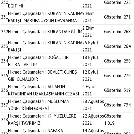
230
Gösterim:
225
EĞİTİMİ
2021
Hikmet Çalışmaları | KUR’AN’IN KADINA
9 Ekim
231
Gösterim:
271
BAKIŞI: MARUFA UYGUN DAVRANMA
2021
2 Ekim
232
Hikmet Çalışmaları | KUR’AN’DA EĞİTİM
Gösterim:
268
2021
Hikmet Çalışmaları | KUR’AN’IN KADINA
25 Eylül
233
Gösterim:
264
BAKIŞI
2021
Hikmet Çalışmaları | DOĞAL TIP:
18 Eylül
234
Gösterim:
259
FITRAT VE TIP
2021
Hikmet Çalışmaları | DEVLET, GÜNEŞ
12 Eylül
235
Gösterim:
276
GİBİ OLMALIDIR
2021
Hikmet Çalışmaları | ALLAH’IN
4 Eylül
236
Gösterim:
519
KİTABINDAN UZAKLAŞMANIN CEZASI
2021
Hikmet Çalışmaları | MÜSLÜMAN
28 Ağustos
237
Gösterim:
734
YÖNETİCİNİN GÖREVİ
2021
Hikmet Çalışmaları | İKİ YÜZLÜLERE
22 Ağustos
Gösterim:
238
KARŞI TAVRIMIZ
2021
1.019
Hikmet Çalışmaları | NAFAKA
14 Ağustos