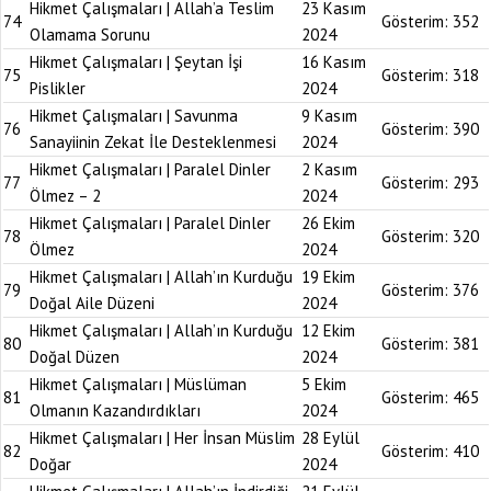
Hikmet Çalışmaları | Allah’a Teslim
23 Kasım
74
Gösterim:
352
Olamama Sorunu
2024
Hikmet Çalışmaları | Şeytan İşi
16 Kasım
75
Gösterim:
318
Pislikler
2024
Hikmet Çalışmaları | Savunma
9 Kasım
76
Gösterim:
390
Sanayiinin Zekat İle Desteklenmesi
2024
Hikmet Çalışmaları | Paralel Dinler
2 Kasım
77
Gösterim:
293
Ölmez – 2
2024
Hikmet Çalışmaları | Paralel Dinler
26 Ekim
78
Gösterim:
320
Ölmez
2024
Hikmet Çalışmaları | Allah’ın Kurduğu
19 Ekim
79
Gösterim:
376
Doğal Aile Düzeni
2024
Hikmet Çalışmaları | Allah’ın Kurduğu
12 Ekim
80
Gösterim:
381
Doğal Düzen
2024
Hikmet Çalışmaları | Müslüman
5 Ekim
81
Gösterim:
465
Olmanın Kazandırdıkları
2024
Hikmet Çalışmaları | Her İnsan Müslim
28 Eylül
82
Gösterim:
410
Doğar
2024