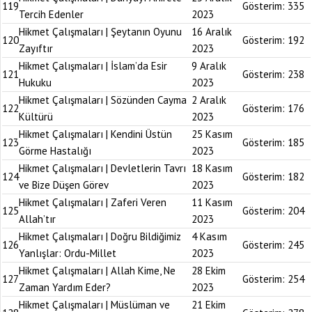
119
Gösterim:
335
Tercih Edenler
2023
Hikmet Çalışmaları | Şeytanın Oyunu
16 Aralık
120
Gösterim:
192
Zayıftır
2023
Hikmet Çalışmaları | İslam’da Esir
9 Aralık
121
Gösterim:
238
Hukuku
2023
Hikmet Çalışmaları | Sözünden Cayma
2 Aralık
122
Gösterim:
176
Kültürü
2023
Hikmet Çalışmaları | Kendini Üstün
25 Kasım
123
Gösterim:
185
Görme Hastalığı
2023
Hikmet Çalışmaları | Devletlerin Tavrı
18 Kasım
124
Gösterim:
182
ve Bize Düşen Görev
2023
Hikmet Çalışmaları | Zaferi Veren
11 Kasım
125
Gösterim:
204
Allah’tır
2023
Hikmet Çalışmaları | Doğru Bildiğimiz
4 Kasım
126
Gösterim:
245
Yanlışlar: Ordu-Millet
2023
Hikmet Çalışmaları | Allah Kime, Ne
28 Ekim
127
Gösterim:
254
Zaman Yardım Eder?
2023
Hikmet Çalışmaları | Müslüman ve
21 Ekim