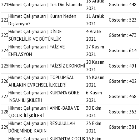
18 Aralık
221
Hikmet Çalışmaları | Tek Din İslam’dır
Gösterim:
448
2021
Hikmet Çalışmaları | Kur’an Neden
11 Aralık
222
Gösterim:
523
Dışlanıyor?
2021
Hikmet Çalışmaları | DİNDE
4 Aralık
223
Gösterim:
473
SÜREKLİLİK VE BÜTÜNLÜK
2021
Hikmet Çalışmaları | FAİZ VE
27 Kasım
224
Gösterim:
614
ENFLASYON
2021
20 Kasım
225
Hikmet Çalışmaları | FAİZSİZ EKONOMİ
Gösterim:
491
2021
Hikmet Çalışmaları | TOPLUMSAL
13 Kasım
226
Gösterim:
402
AHLAKIN EVRENSEL İLKELERİ
2021
Hikmet Çalışmaları | KUR’AN’A GÖRE
6 Kasım
227
Gösterim:
438
İNSAN İLİŞKİLERİ
2021
Hikmet Çalışmaları | ANNE-BABA VE
30 Ekim
228
Gösterim:
363
ÇOCUK İLİŞKİLERİ
2021
Hikmet Çalışmaları | RESULULLAH
23 Ekim
229
Gösterim:
381
DÖNEMİNDE KADIN
2021
Hikmet Çalışmaları | KUR’AN’DA ÇOCUK
16 Ekim