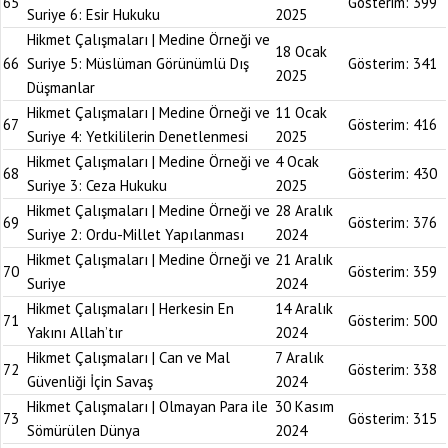
65
Gösterim:
399
Suriye 6: Esir Hukuku
2025
Hikmet Çalışmaları | Medine Örneği ve
18 Ocak
66
Suriye 5: Müslüman Görünümlü Dış
Gösterim:
341
2025
Düşmanlar
Hikmet Çalışmaları | Medine Örneği ve
11 Ocak
67
Gösterim:
416
Suriye 4: Yetkililerin Denetlenmesi
2025
Hikmet Çalışmaları | Medine Örneği ve
4 Ocak
68
Gösterim:
430
Suriye 3: Ceza Hukuku
2025
Hikmet Çalışmaları | Medine Örneği ve
28 Aralık
69
Gösterim:
376
Suriye 2: Ordu-Millet Yapılanması
2024
Hikmet Çalışmaları | Medine Örneği ve
21 Aralık
70
Gösterim:
359
Suriye
2024
Hikmet Çalışmaları | Herkesin En
14 Aralık
71
Gösterim:
500
Yakını Allah’tır
2024
Hikmet Çalışmaları | Can ve Mal
7 Aralık
72
Gösterim:
338
Güvenliği İçin Savaş
2024
Hikmet Çalışmaları | Olmayan Para ile
30 Kasım
73
Gösterim:
315
Sömürülen Dünya
2024