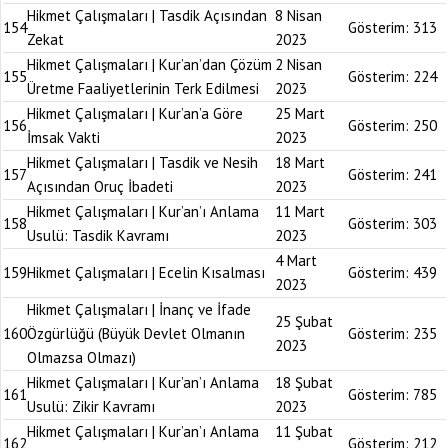
Hikmet Çalışmaları | Tasdik Açısından
8 Nisan
154
Gösterim:
313
Zekat
2023
Hikmet Çalışmaları | Kur’an’dan Çözüm
2 Nisan
155
Gösterim:
224
Üretme Faaliyetlerinin Terk Edilmesi
2023
Hikmet Çalışmaları | Kur’an’a Göre
25 Mart
156
Gösterim:
250
İmsak Vakti
2023
Hikmet Çalışmaları | Tasdik ve Nesih
18 Mart
157
Gösterim:
241
Açısından Oruç İbadeti
2023
Hikmet Çalışmaları | Kur’an’ı Anlama
11 Mart
158
Gösterim:
303
Usulü: Tasdik Kavramı
2023
4 Mart
159
Hikmet Çalışmaları | Ecelin Kısalması
Gösterim:
439
2023
Hikmet Çalışmaları | İnanç ve İfade
25 Şubat
160
Özgürlüğü (Büyük Devlet Olmanın
Gösterim:
235
2023
Olmazsa Olmazı)
Hikmet Çalışmaları | Kur’an’ı Anlama
18 Şubat
161
Gösterim:
785
Usulü: Zikir Kavramı
2023
Hikmet Çalışmaları | Kur’an’ı Anlama
11 Şubat
162
Gösterim:
212