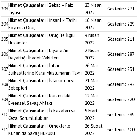
Hikmet Çalışmaları | Zekat – Faiz
23 Nisan
203
Gösterim:
271
İlişkisi
2022
Hikmet Çalışmaları | İnsanlık Tarihi
16 Nisan
204
Gösterim:
229
Boyunca Oruç
2022
Hikmet Çalışmaları | Oruç İle İlgili
9 Nisan
205
Gösterim:
211
Hükümler
2022
Hikmet Çalışmaları | Diyanet’in
2 Nisan
206
Gösterim:
287
Dayattığı İbadet Vakitleri
2022
Hikmet Çalışmaları | İtibar
26 Mart
207
Gösterim:
231
Suikastlerine Karşı Müslümanın Tavrı
2022
Hikmet Çalışmaları | İslamofobi ve
21 Mart
208
Gösterim:
242
Sebepleri
2022
Hikmet Çalışmaları | Kur’an’daki
12 Mart
209
Gösterim:
220
Evrensel Savaş Ahlakı
2022
Hikmet Çalışmaları | İş Kazaları ve
5 Mart
210
Gösterim:
589
Cezai Sorumluluklar
2022
Hikmet Çalışmaları | Örneklerle
26 Şubat
211
Gösterim:
300
Kur’an’da Savaş Hukuku
2022