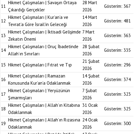
Hikmet Çalışmaları | Savaşın Ortaya
28 Mart
11
Gösterim:
367
Çıkardığı Gerçekler
2026
Hikmet Çalışmaları | Kur’an’a ve
14 Mart
12
Gösterim:
481
Tevrat’a Göre İsrail’in Geleceği
2026
Hikmet Çalışmaları | İktisadi Gelişimde
7 Mart
13
Gösterim:
363
Zekatın Önemi
2026
Hikmet Çalışmaları | Oruç İbadetinde
28 Şubat
14
Gösterim:
335
Allah’ın Sınırları
2026
21 Şubat
15
Hikmet Çalışmaları | Fıtrat ve Tıp
Gösterim:
296
2026
Hikmet Çalışmaları | Ramazan
14 Şubat
16
Gösterim:
374
Konusunda Kur’an’a Odaklanmak
2026
Hikmet Çalışmaları | Yeryüzünün
7 Şubat
17
Gösterim:
323
Şımarmışları
2026
Hikmet Çalışmaları | Allah’ın Kitabına
31 Ocak
18
Gösterim:
325
Odaklanmak
2026
Hikmet Çalışmaları | Allah’ın Rızasına
24 Ocak
19
Gösterim:
300
Odaklanmak
2026