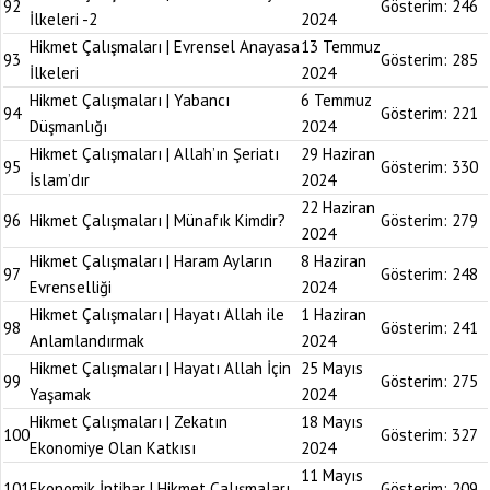
92
Gösterim:
246
İlkeleri -2
2024
Hikmet Çalışmaları | Evrensel Anayasa
13 Temmuz
93
Gösterim:
285
İlkeleri
2024
Hikmet Çalışmaları | Yabancı
6 Temmuz
94
Gösterim:
221
Düşmanlığı
2024
Hikmet Çalışmaları | Allah’ın Şeriatı
29 Haziran
95
Gösterim:
330
İslam’dır
2024
22 Haziran
96
Hikmet Çalışmaları | Münafık Kimdir?
Gösterim:
279
2024
Hikmet Çalışmaları | Haram Ayların
8 Haziran
97
Gösterim:
248
Evrenselliği
2024
Hikmet Çalışmaları | Hayatı Allah ile
1 Haziran
98
Gösterim:
241
Anlamlandırmak
2024
Hikmet Çalışmaları | Hayatı Allah İçin
25 Mayıs
99
Gösterim:
275
Yaşamak
2024
Hikmet Çalışmaları | Zekatın
18 Mayıs
100
Gösterim:
327
Ekonomiye Olan Katkısı
2024
11 Mayıs
101
Ekonomik İntihar | Hikmet Çalışmaları
Gösterim:
209