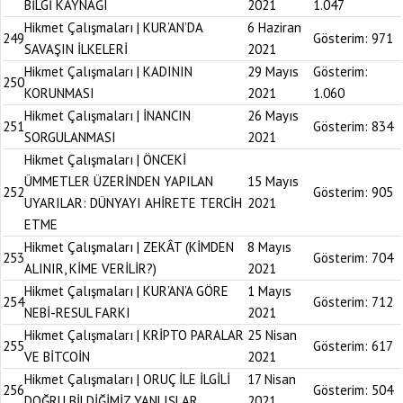
BİLGİ KAYNAĞI
2021
1.047
Hikmet Çalışmaları | KUR’AN’DA
6 Haziran
249
Gösterim:
971
SAVAŞIN İLKELERİ
2021
Hikmet Çalışmaları | KADININ
29 Mayıs
Gösterim:
250
KORUNMASI
2021
1.060
Hikmet Çalışmaları | İNANCIN
26 Mayıs
251
Gösterim:
834
SORGULANMASI
2021
Hikmet Çalışmaları | ÖNCEKİ
ÜMMETLER ÜZERİNDEN YAPILAN
15 Mayıs
252
Gösterim:
905
UYARILAR: DÜNYAYI AHİRETE TERCİH
2021
ETME
Hikmet Çalışmaları | ZEKÂT (KİMDEN
8 Mayıs
253
Gösterim:
704
ALINIR, KİME VERİLİR?)
2021
Hikmet Çalışmaları | KUR’AN’A GÖRE
1 Mayıs
254
Gösterim:
712
NEBİ-RESUL FARKI
2021
Hikmet Çalışmaları | KRİPTO PARALAR
25 Nisan
255
Gösterim:
617
VE BİTCOİN
2021
Hikmet Çalışmaları | ORUÇ İLE İLGİLİ
17 Nisan
256
Gösterim:
504
DOĞRU BİLDİĞİMİZ YANLIŞLAR
2021