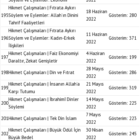
Hikmet Çalışmaları | Fıtrata Aykırı
18 Haziran
195
Söylem ve Eylemler: Allah’ın Dinini
Gösterim:
280
2022
Tahrif Faaliyetleri
Hikmet Çalışmaları | Fıtrata Aykırı
11 Haziran
196
Söylem ve Eylemler: Kadın-Erkek
Gösterim:
371
2022
İlişkileri
Hikmet Çalışmaları | Faiz Ekonomiyi
4 Haziran
197
Gösterim:
199
Daraltır, Zekat Genişletir
2022
28 Mayıs
198
Hikmet Çalışmaları | Din ve Fıtrat
Gösterim:
286
2022
Hikmet Çalışmaları | İnsanın Allah’a
21 Mayıs
199
Gösterim:
319
Karşı Tutumu
2022
Hikmet Çalışmaları | İbrahimî Dinler
14 Mayıs
200
Gösterim:
225
Söylemi
2022
7 Mayıs
201
Hikmet Çalışmaları | Tek Din İslam
Gösterim:
223
2022
Hikmet Çalışmaları | Büyük Ödül İçin
30 Nisan
202
Gösterim:
245
Büyük Bedel
2022