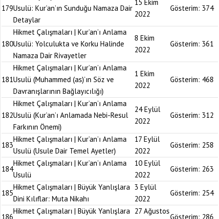
15 Ekim
179
Usulü: Kur’an’ın Sunduğu Namaza Dair
Gösterim:
374
2022
Detaylar
Hikmet Çalışmaları | Kur’an’ı Anlama
8 Ekim
180
Usulü: Yolculukta ve Korku Halinde
Gösterim:
361
2022
Namaza Dair Rivayetler
Hikmet Çalışmaları | Kur’an’ı Anlama
1 Ekim
181
Usulü (Muhammed (as)’ın Söz ve
Gösterim:
468
2022
Davranışlarının Bağlayıcılığı)
Hikmet Çalışmaları | Kur’an’ı Anlama
24 Eylül
182
Usulü (Kur’an’ı Anlamada Nebi-Resul
Gösterim:
312
2022
Farkının Önemi)
Hikmet Çalışmaları | Kur’an’ı Anlama
17 Eylül
183
Gösterim:
258
Usulü (Usule Dair Temel Ayetler)
2022
Hikmet Çalışmaları | Kur’an’ı Anlama
10 Eylül
184
Gösterim:
263
Usulü
2022
Hikmet Çalışmaları | Büyük Yanlışlara
3 Eylül
185
Gösterim:
254
Dini Kılıflar: Muta Nikahı
2022
Hikmet Çalışmaları | Büyük Yanlışlara
27 Ağustos
186
Gösterim:
286