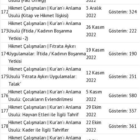
Usulü (Faiz Örneği)
2022
Hikmet Çalışmaları | Kur’an’ı Anlama
3 Aralık
172
Gösterim:
324
Usulü (Kitap ve Hikmet İlişkisi)
2022
Hikmet Çalışmaları | Kur’an’ı Anlama
26 Kasım
173
Usulü (İftida / Kadının Boşanma
Gösterim:
222
2022
Yetkisi -2)
Hikmet Çalışmaları | Fıtrata Aykırı
19 Kasım
174
Uygulamalar: İftida / Kadının Boşanma
Gösterim:
190
2022
Yetkisi
Hikmet Çalışmaları | Kur’an’ı Anlama
12 Kasım
175
Usulü “Fıtrata Aykırı Uygulamalar:
Gösterim:
231
2022
Talak”
Hikmet Çalışmaları | Kur’an’ı Anlama
5 Kasım
176
Gösterim:
580
Usulü: Çocukların Evlendirilmesi
2022
Hikmet Çalışmaları | Kur’an’ı Anlama
29 Ekim
177
Gösterim:
337
Usulü: Hayvan Etleri ile İlgili Tahrif
2022
Hikmet Çalışmaları | Kur’an’ı Anlama
22 Ekim
178
Gösterim:
361
Usulü: Kader ile İlgili Tahrifler
2022
Hikmet Çalışmaları | Kur’an’ı Anlama