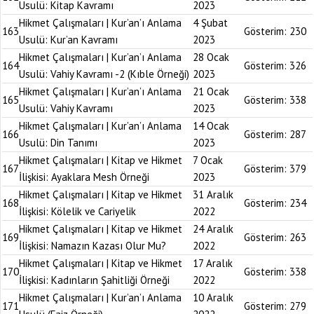
Usulü: Kitap Kavramı
2023
Hikmet Çalışmaları | Kur’an’ı Anlama
4 Şubat
163
Gösterim:
230
Usulü: Kur’an Kavramı
2023
Hikmet Çalışmaları | Kur’an’ı Anlama
28 Ocak
164
Gösterim:
326
Usulü: Vahiy Kavramı -2 (Kıble Örneği)
2023
Hikmet Çalışmaları | Kur’an’ı Anlama
21 Ocak
165
Gösterim:
338
Usulü: Vahiy Kavramı
2023
Hikmet Çalışmaları | Kur’an’ı Anlama
14 Ocak
166
Gösterim:
287
Usulü: Din Tanımı
2023
Hikmet Çalışmaları | Kitap ve Hikmet
7 Ocak
167
Gösterim:
379
İlişkisi: Ayaklara Mesh Örneği
2023
Hikmet Çalışmaları | Kitap ve Hikmet
31 Aralık
168
Gösterim:
234
İlişkisi: Kölelik ve Cariyelik
2022
Hikmet Çalışmaları | Kitap ve Hikmet
24 Aralık
169
Gösterim:
263
İlişkisi: Namazın Kazası Olur Mu?
2022
Hikmet Çalışmaları | Kitap ve Hikmet
17 Aralık
170
Gösterim:
338
İlişkisi: Kadınların Şahitliği Örneği
2022
Hikmet Çalışmaları | Kur’an’ı Anlama
10 Aralık
171
Gösterim:
279