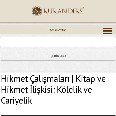
İsminiz (*)
KATEGORILER
Epostanız (*)
Hikmet Çalışmaları | Kitap ve
Yaşadığınız Hatanın Ayrıntıları
Hikmet İlişkisi: Kölelik ve
Cariyelik
Bağlantıyı Gönderin