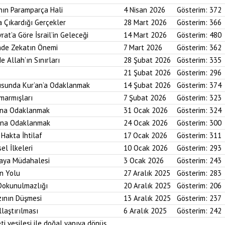
nın Paramparça Hali
4 Nisan 2026
Gösterim:
372
a Çıkardığı Gerçekler
28 Mart 2026
Gösterim:
366
rat’a Göre İsrail’in Geleceği
14 Mart 2026
Gösterim:
480
imde Zekatın Önemi
7 Mart 2026
Gösterim:
362
e Allah’ın Sınırları
28 Şubat 2026
Gösterim:
335
21 Şubat 2026
Gösterim:
296
usunda Kur’an’a Odaklanmak
14 Şubat 2026
Gösterim:
374
marmışları
7 Şubat 2026
Gösterim:
323
bına Odaklanmak
31 Ocak 2026
Gösterim:
324
asına Odaklanmak
24 Ocak 2026
Gösterim:
300
 Hakta İhtilaf
17 Ocak 2026
Gösterim:
311
el İlkeleri
10 Ocak 2026
Gösterim:
293
saya Müdahalesi
3 Ocak 2026
Gösterim:
243
in Yolu
27 Aralık 2025
Gösterim:
283
 Dokunulmazlığı
20 Aralık 2025
Gösterim:
206
zının Düşmesi
13 Aralık 2025
Gösterim:
237
laştırılması
6 Aralık 2025
Gösterim:
242
ti vesilesi ile doğal yapıya dönüş