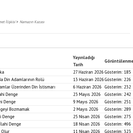
>
et İlişkisi
Namazın Kazası
Yayınladığı
Görüntülenm
Tarih
aka
27 Haziran 2026
Gösterim:
185
nda Din Adamlarının Rolü
13 Haziran 2026
Gösterim:
226
ramlar Üzerinden Din İstismarı
6 Haziran 2026
Gösterim:
232
lahi Denge
23 Mayıs 2026
Gösterim:
242
ahi Denge
9 Mayıs 2026
Gösterim:
251
engeyi Bozmamak
2 Mayıs 2026
Gösterim:
289
hi Denge
25 Nisan 2026
Gösterim:
275
İlahi Denge
18 Nisan 2026
Gösterim:
496
i Olur
11 Nisan 2026
Gösterim:
323