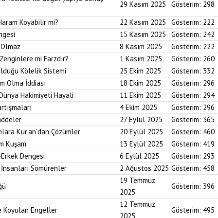
29 Kasım 2025
Gösterim:
298
Haram Koyabilir mi?
22 Kasım 2025
Gösterim:
222
ngesi
15 Kasım 2025
Gösterim:
242
i Olmaz
8 Kasım 2025
Gösterim:
222
Zenginlere mi Farzdır?
1 Kasım 2025
Gösterim:
260
Olduğu Kölelik Sistemi
25 Ekim 2025
Gösterim:
332
um Olma İddiası
18 Ekim 2025
Gösterim:
296
 Dünya Hakimiyeti Hayali
11 Ekim 2025
Gösterim:
294
artışmaları
4 Ekim 2025
Gösterim:
296
addeler
27 Eylül 2025
Gösterim:
365
nlara Kur’an’dan Çözümler
20 Eylül 2025
Gösterim:
460
im Kuşam
13 Eylül 2025
Gösterim:
419
-Erkek Dengesi
6 Eylül 2025
Gösterim:
293
 İnsanları Sömürenler
2 Ağustos 2025
Gösterim:
458
19 Temmuz
ğü
Gösterim:
396
2025
12 Temmuz
ne Koyulan Engeller
Gösterim:
495
2025