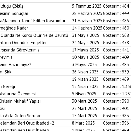
Olduğu Çöküş
5 Temmuz 2025
Gösterim:
484
esinin Sonuçları
28 Haziran 2025
Gösterim:
449
Bağlamında Tahrif Edilen Kavramlar
21 Haziran 2025
Gösterim:
485
Örneğinde Kader
14 Haziran 2025
Gösterim:
460
im Olanda Ne Korku Olur Ne de Üzüntü
31 Mayıs 2025
Gösterim:
568
anların Önündeki Engeller
24 Mayıs 2025
Gösterim:
478
arşısında Görevlerimiz
17 Mayıs 2025
Gösterim:
441
revimiz
10 Mayıs 2025
Gösterim:
409
reme Hazır mıyız?
3 Mayıs 2025
Gösterim:
483
m: Şirk
26 Nisan 2025
Gösterim:
539
19 Nisan 2025
Gösterim:
459
n Gereği
12 Nisan 2025
Gösterim:
1.33
aşkalarına Özenmesi
5 Nisan 2025
Gösterim:
1.25
Cinlerin Muhalif Yapısı
30 Mart 2025
Gösterim:
390
isi
22 Mart 2025
Gösterim:
401
da Akla Gelen Sorular
15 Mart 2025
Gösterim:
383
elamdan Beri Oruç İbadeti -2
8 Mart 2025
Gösterim:
396
elamdan Beri Oruç İbadeti
1 Mart 2025
Gösterim:
494