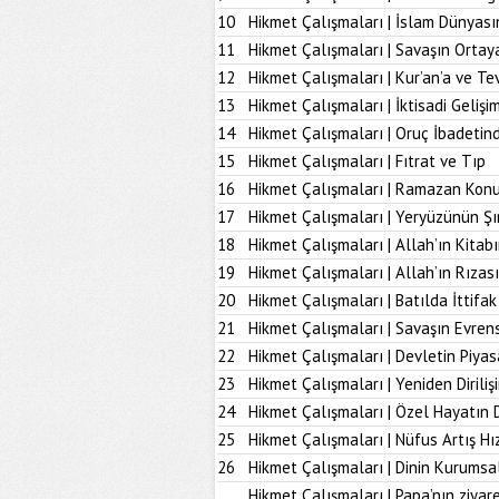
10
Hikmet Çalışmaları | İslam Dünyası
11
Hikmet Çalışmaları | Savaşın Ortay
12
Hikmet Çalışmaları | Kur’an’a ve Tev
13
Hikmet Çalışmaları | İktisadi Geliş
14
Hikmet Çalışmaları | Oruç İbadetind
15
Hikmet Çalışmaları | Fıtrat ve Tıp
16
Hikmet Çalışmaları | Ramazan Kon
17
Hikmet Çalışmaları | Yeryüzünün Şı
18
Hikmet Çalışmaları | Allah’ın Kita
19
Hikmet Çalışmaları | Allah’ın Rız
20
Hikmet Çalışmaları | Batılda İttifak
21
Hikmet Çalışmaları | Savaşın Evrens
22
Hikmet Çalışmaları | Devletin Piya
23
Hikmet Çalışmaları | Yeniden Diriliş
24
Hikmet Çalışmaları | Özel Hayatın
25
Hikmet Çalışmaları | Nüfus Artış Hı
26
Hikmet Çalışmaları | Dinin Kurumsal
Hikmet Çalışmaları | Papa’nın ziyare