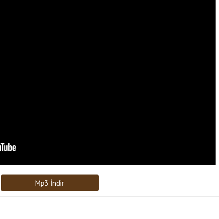
Bağlantıyı Gönderin
[recaptcha]
Mp3 İndir