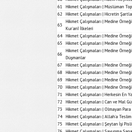
61
Hikmet Çalışmaları | Müslüman To
62
Hikmet Çalışmaları | Hicretin Şartla
Hikmet Çalışmaları | Medine Örneği
63
Kur’anî İlkeleri
64
Hikmet Çalışmaları | Medine Örneği
65
Hikmet Çalışmaları | Medine Örneği
Hikmet Çalışmaları | Medine Örneğ
66
Düşmanlar
67
Hikmet Çalışmaları | Medine Örneği 
68
Hikmet Çalışmaları | Medine Örneği
69
Hikmet Çalışmaları | Medine Örneği
70
Hikmet Çalışmaları | Medine Örneği
71
Hikmet Çalışmaları | Herkesin En Ya
72
Hikmet Çalışmaları | Can ve Mal Güv
73
Hikmet Çalışmaları | Olmayan Para
74
Hikmet Çalışmaları | Allah’a Tesl
75
Hikmet Çalışmaları | Şeytan İşi Pisli
76
Hikmet Çalışmaları | Savunma Sana