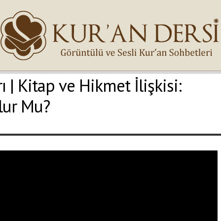
 | Kitap ve Hikmet İlişkisi:
İsminiz (*)
lur Mu?
Epostanız (*)
Yaşadığınız Hatanın Ayrıntıları