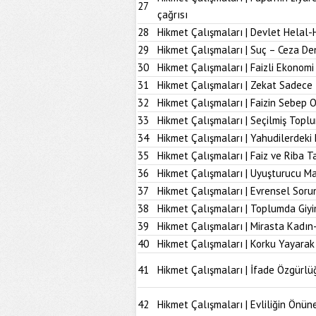
27
çağrısı
28
Hikmet Çalışmaları | Devlet Helal-
29
Hikmet Çalışmaları | Suç – Ceza De
30
Hikmet Çalışmaları | Faizli Ekonom
31
Hikmet Çalışmaları | Zekat Sadece 
32
Hikmet Çalışmaları | Faizin Sebep 
33
Hikmet Çalışmaları | Seçilmiş Topl
34
Hikmet Çalışmaları | Yahudilerdeki
35
Hikmet Çalışmaları | Faiz ve Riba T
36
Hikmet Çalışmaları | Uyuşturucu M
37
Hikmet Çalışmaları | Evrensel Soru
38
Hikmet Çalışmaları | Toplumda Giy
39
Hikmet Çalışmaları | Mirasta Kadın
40
Hikmet Çalışmaları | Korku Yayarak
41
Hikmet Çalışmaları | İfade Özgürlü
42
Hikmet Çalışmaları | Evliliğin Önü