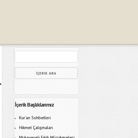
İçerik Başlıklarımız
Kur’an Sohbetleri
Hikmet Çalışmaları
Mukayeseli Fıkıh Müzakereleri