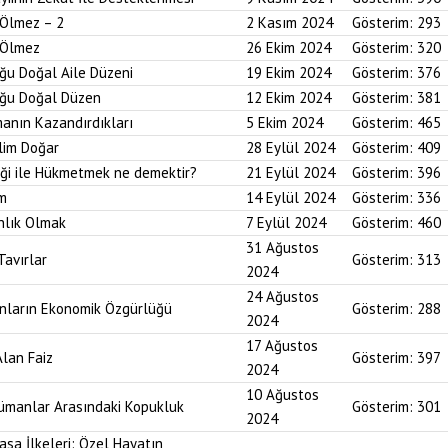
 Ölmez – 2
2 Kasım 2024
Gösterim:
293
r Ölmez
26 Ekim 2024
Gösterim:
320
uğu Doğal Aile Düzeni
19 Ekim 2024
Gösterim:
376
duğu Doğal Düzen
12 Ekim 2024
Gösterim:
381
anın Kazandırdıkları
5 Ekim 2024
Gösterim:
465
lim Doğar
28 Eylül 2024
Gösterim:
409
diği ile Hükmetmek ne demektir?
21 Eylül 2024
Gösterim:
396
um
14 Eylül 2024
Gösterim:
336
nlık Olmak
7 Eylül 2024
Gösterim:
460
31 Ağustos
Tavırlar
Gösterim:
313
2024
24 Ağustos
ınların Ekonomik Özgürlüğü
Gösterim:
288
2024
17 Ağustos
Alan Faiz
Gösterim:
397
2024
10 Ağustos
lümanlar Arasındaki Kopukluk
Gösterim:
301
2024
asa İlkeleri: Özel Hayatın