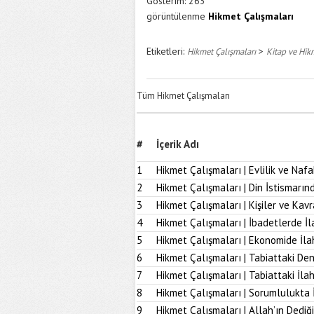
Gösterim:
263
görüntülenme
Hikmet Çalışmaları
Etiketleri:
>
Hikmet Çalışmaları
Kitap ve Hikm
Tüm Hikmet Çalışmaları
#
İçerik Adı
1
Hikmet Çalışmaları | Evlilik ve Naf
2
Hikmet Çalışmaları | Din İstismarı
3
Hikmet Çalışmaları | Kişiler ve Kav
4
Hikmet Çalışmaları | İbadetlerde İ
5
Hikmet Çalışmaları | Ekonomide İl
6
Hikmet Çalışmaları | Tabiattaki D
7
Hikmet Çalışmaları | Tabiattaki İla
8
Hikmet Çalışmaları | Sorumlulukta 
9
Hikmet Çalışmaları | Allah’ın Dediğ