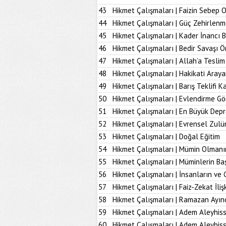
43
Hikmet Çalışmaları | Faizin Sebep 
44
Hikmet Çalışmaları | Güç Zehirlenm
45
Hikmet Çalışmaları | Kader İnancı 
46
Hikmet Çalışmaları | Bedir Savaşı 
47
Hikmet Çalışmaları | Allah’a Tesl
48
Hikmet Çalışmaları | Hakikati Aray
49
Hikmet Çalışmaları | Barış Teklifi K
50
Hikmet Çalışmaları | Evlendirme Gö
51
Hikmet Çalışmaları | En Büyük Dep
52
Hikmet Çalışmaları | Evrensel Zulü
53
Hikmet Çalışmaları | Doğal Eğitim
54
Hikmet Çalışmaları | Mümin Olmanı
55
Hikmet Çalışmaları | Müminlerin B
56
Hikmet Çalışmaları | İnsanların ve 
57
Hikmet Çalışmaları | Faiz-Zekat İlişk
58
Hikmet Çalışmaları | Ramazan Ayın
59
Hikmet Çalışmaları | Adem Aleyhiss
60
Hikmet Çalışmaları | Adem Aleyhiss