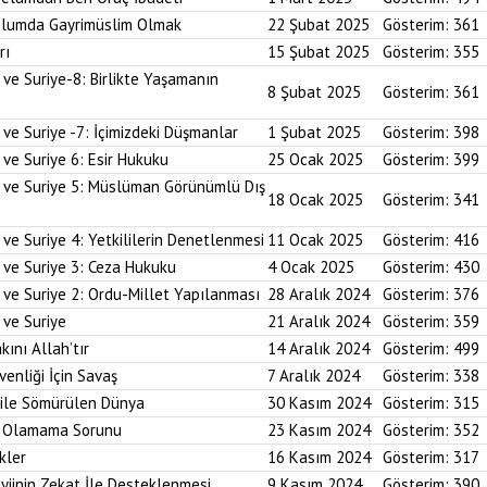
plumda Gayrimüslim Olmak
22 Şubat 2025
Gösterim:
361
rı
15 Şubat 2025
Gösterim:
355
 ve Suriye-8: Birlikte Yaşamanın
8 Şubat 2025
Gösterim:
361
 ve Suriye -7: İçimizdeki Düşmanlar
1 Şubat 2025
Gösterim:
398
 ve Suriye 6: Esir Hukuku
25 Ocak 2025
Gösterim:
399
i ve Suriye 5: Müslüman Görünümlü Dış
18 Ocak 2025
Gösterim:
341
ve Suriye 4: Yetkililerin Denetlenmesi
11 Ocak 2025
Gösterim:
416
 ve Suriye 3: Ceza Hukuku
4 Ocak 2025
Gösterim:
430
 ve Suriye 2: Ordu-Millet Yapılanması
28 Aralık 2024
Gösterim:
376
 ve Suriye
21 Aralık 2024
Gösterim:
359
kını Allah’tır
14 Aralık 2024
Gösterim:
499
enliği İçin Savaş
7 Aralık 2024
Gösterim:
338
 ile Sömürülen Dünya
30 Kasım 2024
Gösterim:
315
im Olamama Sorunu
23 Kasım 2024
Gösterim:
352
kler
16 Kasım 2024
Gösterim:
317
yiinin Zekat İle Desteklenmesi
9 Kasım 2024
Gösterim:
390