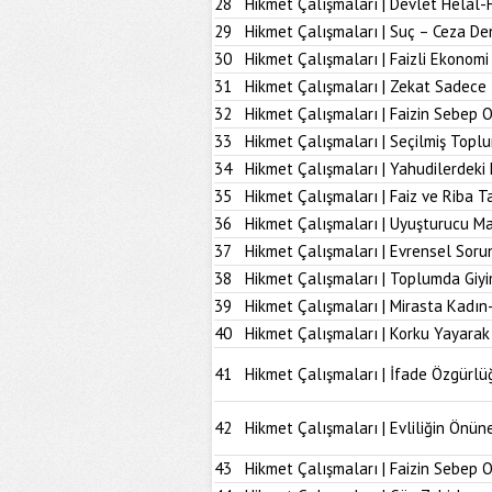
28
Hikmet Çalışmaları | Devlet Helal-
29
Hikmet Çalışmaları | Suç – Ceza De
30
Hikmet Çalışmaları | Faizli Ekonom
31
Hikmet Çalışmaları | Zekat Sadece 
32
Hikmet Çalışmaları | Faizin Sebep 
33
Hikmet Çalışmaları | Seçilmiş Topl
34
Hikmet Çalışmaları | Yahudilerdeki
35
Hikmet Çalışmaları | Faiz ve Riba T
36
Hikmet Çalışmaları | Uyuşturucu M
37
Hikmet Çalışmaları | Evrensel Soru
38
Hikmet Çalışmaları | Toplumda Giy
39
Hikmet Çalışmaları | Mirasta Kadın
40
Hikmet Çalışmaları | Korku Yayarak
41
Hikmet Çalışmaları | İfade Özgürlü
42
Hikmet Çalışmaları | Evliliğin Önü
43
Hikmet Çalışmaları | Faizin Sebep 