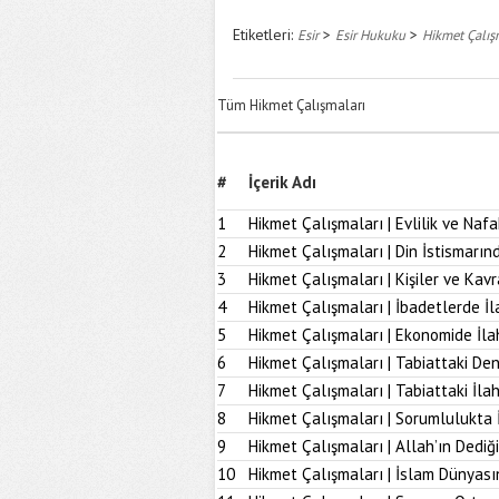
Etiketleri:
>
>
Esir
Esir Hukuku
Hikmet Çalış
Tüm Hikmet Çalışmaları
#
İçerik Adı
1
Hikmet Çalışmaları | Evlilik ve Naf
2
Hikmet Çalışmaları | Din İstismarı
3
Hikmet Çalışmaları | Kişiler ve Kav
4
Hikmet Çalışmaları | İbadetlerde İ
5
Hikmet Çalışmaları | Ekonomide İl
6
Hikmet Çalışmaları | Tabiattaki D
7
Hikmet Çalışmaları | Tabiattaki İla
8
Hikmet Çalışmaları | Sorumlulukta 
9
Hikmet Çalışmaları | Allah’ın Dediğ
10
Hikmet Çalışmaları | İslam Dünyası