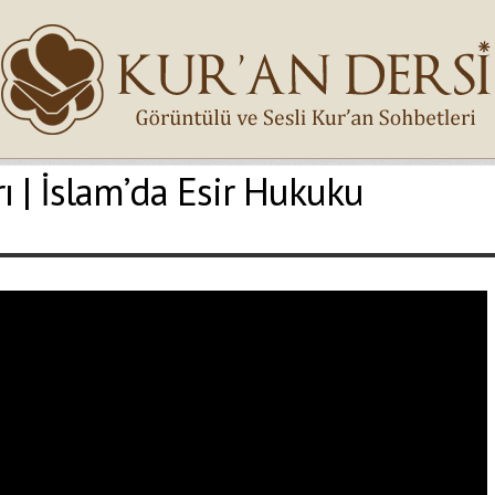
ı | İslam’da Esir Hukuku
İsminiz (*)
Epostanız (*)
Yaşadığınız Hatanın Ayrıntıları