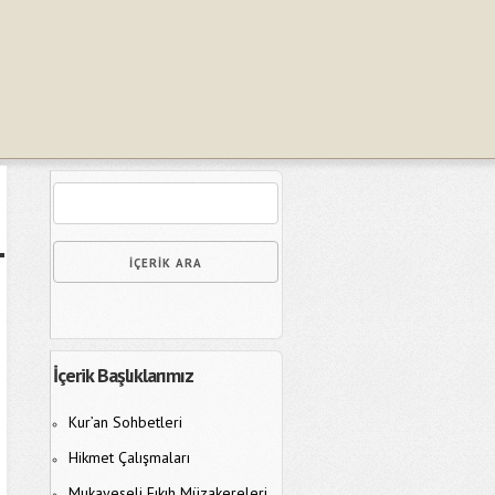
İçerik Başlıklarımız
Kur’an Sohbetleri
Hikmet Çalışmaları
Mukayeseli Fıkıh Müzakereleri