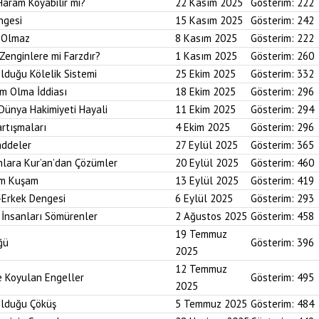
Haram Koyabilir mi?
22 Kasım 2025
Gösterim:
222
ngesi
15 Kasım 2025
Gösterim:
242
i Olmaz
8 Kasım 2025
Gösterim:
222
Zenginlere mi Farzdır?
1 Kasım 2025
Gösterim:
260
Olduğu Kölelik Sistemi
25 Ekim 2025
Gösterim:
332
um Olma İddiası
18 Ekim 2025
Gösterim:
296
 Dünya Hakimiyeti Hayali
11 Ekim 2025
Gösterim:
294
artışmaları
4 Ekim 2025
Gösterim:
296
addeler
27 Eylül 2025
Gösterim:
365
nlara Kur’an’dan Çözümler
20 Eylül 2025
Gösterim:
460
im Kuşam
13 Eylül 2025
Gösterim:
419
-Erkek Dengesi
6 Eylül 2025
Gösterim:
293
 İnsanları Sömürenler
2 Ağustos 2025
Gösterim:
458
19 Temmuz
ğü
Gösterim:
396
2025
12 Temmuz
ne Koyulan Engeller
Gösterim:
495
2025
Olduğu Çöküş
5 Temmuz 2025
Gösterim:
484