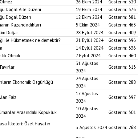
r Ölmez
26 Ekim 2024
Gösterim:
320
uğu Doğal Aile Düzeni
19 Ekim 2024
Gösterim:
376
duğu Doğal Düzen
12 Ekim 2024
Gösterim:
381
anın Kazandırdıkları
5 Ekim 2024
Gösterim:
465
lim Doğar
28 Eylül 2024
Gösterim:
409
diği ile Hükmetmek ne demektir?
21 Eylül 2024
Gösterim:
396
um
14 Eylül 2024
Gösterim:
336
nlık Olmak
7 Eylül 2024
Gösterim:
460
31 Ağustos
Tavırlar
Gösterim:
313
2024
24 Ağustos
ınların Ekonomik Özgürlüğü
Gösterim:
288
2024
17 Ağustos
Alan Faiz
Gösterim:
397
2024
10 Ağustos
lümanlar Arasındaki Kopukluk
Gösterim:
301
2024
asa İlkeleri: Özel Hayatın
3 Ağustos 2024
Gösterim:
268