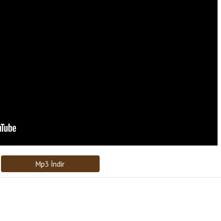
Bağlantıyı Gönderin
[recaptcha]
Mp3 İndir