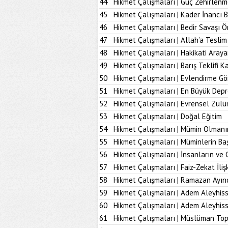
44
Hikmet Çalışmaları | Güç Zehirlenm
45
Hikmet Çalışmaları | Kader İnancı 
46
Hikmet Çalışmaları | Bedir Savaşı 
47
Hikmet Çalışmaları | Allah’a Tesl
48
Hikmet Çalışmaları | Hakikati Aray
49
Hikmet Çalışmaları | Barış Teklifi K
50
Hikmet Çalışmaları | Evlendirme Gö
51
Hikmet Çalışmaları | En Büyük Dep
52
Hikmet Çalışmaları | Evrensel Zulü
53
Hikmet Çalışmaları | Doğal Eğitim
54
Hikmet Çalışmaları | Mümin Olmanı
55
Hikmet Çalışmaları | Müminlerin B
56
Hikmet Çalışmaları | İnsanların ve 
57
Hikmet Çalışmaları | Faiz-Zekat İlişk
58
Hikmet Çalışmaları | Ramazan Ayın
59
Hikmet Çalışmaları | Adem Aleyhiss
60
Hikmet Çalışmaları | Adem Aleyhiss
61
Hikmet Çalışmaları | Müslüman To