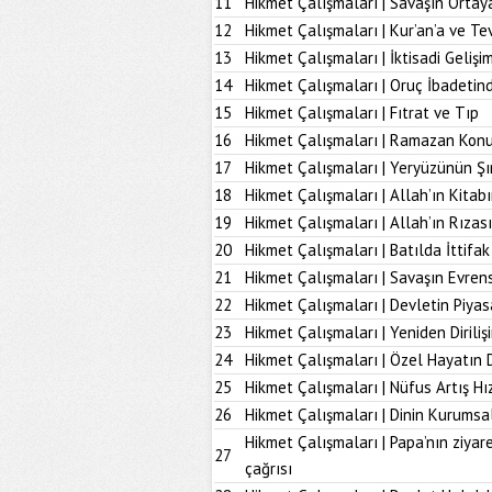
11
Hikmet Çalışmaları | Savaşın Ortay
12
Hikmet Çalışmaları | Kur’an’a ve Tev
13
Hikmet Çalışmaları | İktisadi Geliş
14
Hikmet Çalışmaları | Oruç İbadetind
15
Hikmet Çalışmaları | Fıtrat ve Tıp
16
Hikmet Çalışmaları | Ramazan Kon
17
Hikmet Çalışmaları | Yeryüzünün Şı
18
Hikmet Çalışmaları | Allah’ın Kita
19
Hikmet Çalışmaları | Allah’ın Rız
20
Hikmet Çalışmaları | Batılda İttifak
21
Hikmet Çalışmaları | Savaşın Evrens
22
Hikmet Çalışmaları | Devletin Piya
23
Hikmet Çalışmaları | Yeniden Diriliş
24
Hikmet Çalışmaları | Özel Hayatın
25
Hikmet Çalışmaları | Nüfus Artış Hı
26
Hikmet Çalışmaları | Dinin Kurumsal
Hikmet Çalışmaları | Papa’nın ziyare
27
çağrısı