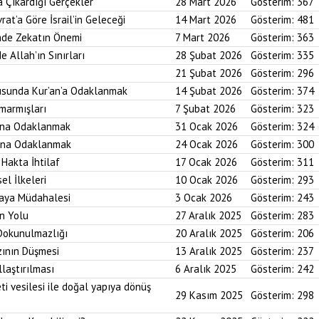
a Çıkardığı Gerçekler
28 Mart 2026
Gösterim:
367
rat’a Göre İsrail’in Geleceği
14 Mart 2026
Gösterim:
481
imde Zekatın Önemi
7 Mart 2026
Gösterim:
363
e Allah’ın Sınırları
28 Şubat 2026
Gösterim:
335
21 Şubat 2026
Gösterim:
296
usunda Kur’an’a Odaklanmak
14 Şubat 2026
Gösterim:
374
marmışları
7 Şubat 2026
Gösterim:
323
bına Odaklanmak
31 Ocak 2026
Gösterim:
324
asına Odaklanmak
24 Ocak 2026
Gösterim:
300
 Hakta İhtilaf
17 Ocak 2026
Gösterim:
311
el İlkeleri
10 Ocak 2026
Gösterim:
293
saya Müdahalesi
3 Ocak 2026
Gösterim:
243
in Yolu
27 Aralık 2025
Gösterim:
283
 Dokunulmazlığı
20 Aralık 2025
Gösterim:
206
zının Düşmesi
13 Aralık 2025
Gösterim:
237
laştırılması
6 Aralık 2025
Gösterim:
242
ti vesilesi ile doğal yapıya dönüş
29 Kasım 2025
Gösterim:
298