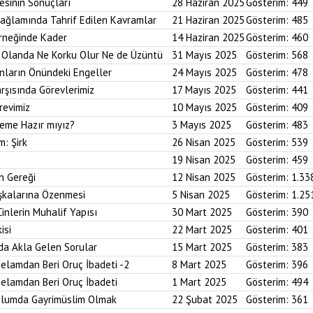
esinin Sonuçları
28 Haziran 2025
Gösterim:
449
Bağlamında Tahrif Edilen Kavramlar
21 Haziran 2025
Gösterim:
485
Örneğinde Kader
14 Haziran 2025
Gösterim:
460
im Olanda Ne Korku Olur Ne de Üzüntü
31 Mayıs 2025
Gösterim:
568
anların Önündeki Engeller
24 Mayıs 2025
Gösterim:
478
arşısında Görevlerimiz
17 Mayıs 2025
Gösterim:
441
revimiz
10 Mayıs 2025
Gösterim:
409
reme Hazır mıyız?
3 Mayıs 2025
Gösterim:
483
m: Şirk
26 Nisan 2025
Gösterim:
539
19 Nisan 2025
Gösterim:
459
n Gereği
12 Nisan 2025
Gösterim:
1.33
aşkalarına Özenmesi
5 Nisan 2025
Gösterim:
1.25
Cinlerin Muhalif Yapısı
30 Mart 2025
Gösterim:
390
isi
22 Mart 2025
Gösterim:
401
da Akla Gelen Sorular
15 Mart 2025
Gösterim:
383
elamdan Beri Oruç İbadeti -2
8 Mart 2025
Gösterim:
396
elamdan Beri Oruç İbadeti
1 Mart 2025
Gösterim:
494
plumda Gayrimüslim Olmak
22 Şubat 2025
Gösterim:
361