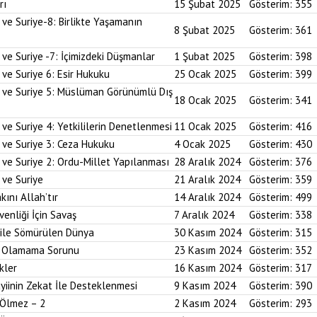
rı
15 Şubat 2025
Gösterim:
355
 ve Suriye-8: Birlikte Yaşamanın
8 Şubat 2025
Gösterim:
361
 ve Suriye -7: İçimizdeki Düşmanlar
1 Şubat 2025
Gösterim:
398
 ve Suriye 6: Esir Hukuku
25 Ocak 2025
Gösterim:
399
i ve Suriye 5: Müslüman Görünümlü Dış
18 Ocak 2025
Gösterim:
341
ve Suriye 4: Yetkililerin Denetlenmesi
11 Ocak 2025
Gösterim:
416
 ve Suriye 3: Ceza Hukuku
4 Ocak 2025
Gösterim:
430
 ve Suriye 2: Ordu-Millet Yapılanması
28 Aralık 2024
Gösterim:
376
 ve Suriye
21 Aralık 2024
Gösterim:
359
kını Allah’tır
14 Aralık 2024
Gösterim:
499
enliği İçin Savaş
7 Aralık 2024
Gösterim:
338
 ile Sömürülen Dünya
30 Kasım 2024
Gösterim:
315
im Olamama Sorunu
23 Kasım 2024
Gösterim:
352
kler
16 Kasım 2024
Gösterim:
317
yiinin Zekat İle Desteklenmesi
9 Kasım 2024
Gösterim:
390
 Ölmez – 2
2 Kasım 2024
Gösterim:
293