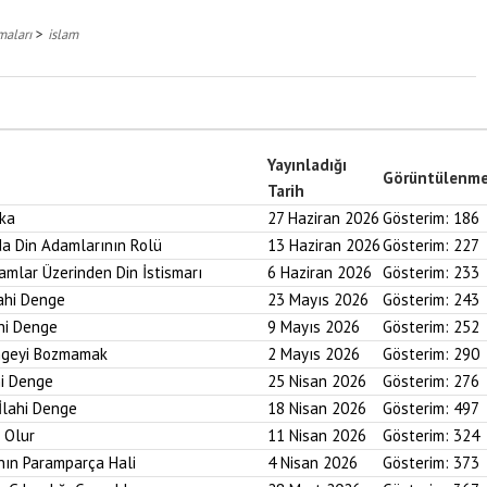
>
maları
islam
Yayınladığı
Görüntülenm
Tarih
aka
27 Haziran 2026
Gösterim:
186
nda Din Adamlarının Rolü
13 Haziran 2026
Gösterim:
227
ramlar Üzerinden Din İstismarı
6 Haziran 2026
Gösterim:
233
lahi Denge
23 Mayıs 2026
Gösterim:
243
ahi Denge
9 Mayıs 2026
Gösterim:
252
engeyi Bozmamak
2 Mayıs 2026
Gösterim:
290
hi Denge
25 Nisan 2026
Gösterim:
276
İlahi Denge
18 Nisan 2026
Gösterim:
497
i Olur
11 Nisan 2026
Gösterim:
324
nın Paramparça Hali
4 Nisan 2026
Gösterim:
373