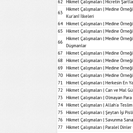
62
Hikmet Çalışmaları | Hicretin Şartla
Hikmet Çalışmaları | Medine Örneği
63
Kur’anî İlkeleri
64
Hikmet Çalışmaları | Medine Örneği
65
Hikmet Çalışmaları | Medine Örneği
Hikmet Çalışmaları | Medine Örneğ
66
Düşmanlar
67
Hikmet Çalışmaları | Medine Örneği 
68
Hikmet Çalışmaları | Medine Örneği
69
Hikmet Çalışmaları | Medine Örneği
70
Hikmet Çalışmaları | Medine Örneği
71
Hikmet Çalışmaları | Herkesin En Ya
72
Hikmet Çalışmaları | Can ve Mal Güv
73
Hikmet Çalışmaları | Olmayan Para
74
Hikmet Çalışmaları | Allah’a Tesl
75
Hikmet Çalışmaları | Şeytan İşi Pisli
76
Hikmet Çalışmaları | Savunma Sana
77
Hikmet Çalışmaları | Paralel Dinler