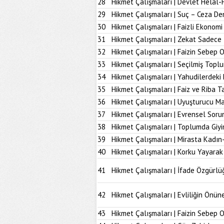
28
Hikmet Çalışmaları | Devlet Helal-
29
Hikmet Çalışmaları | Suç – Ceza De
30
Hikmet Çalışmaları | Faizli Ekonom
31
Hikmet Çalışmaları | Zekat Sadece 
32
Hikmet Çalışmaları | Faizin Sebep 
33
Hikmet Çalışmaları | Seçilmiş Topl
34
Hikmet Çalışmaları | Yahudilerdeki
35
Hikmet Çalışmaları | Faiz ve Riba T
36
Hikmet Çalışmaları | Uyuşturucu M
37
Hikmet Çalışmaları | Evrensel Soru
38
Hikmet Çalışmaları | Toplumda Giy
39
Hikmet Çalışmaları | Mirasta Kadın
40
Hikmet Çalışmaları | Korku Yayarak
41
Hikmet Çalışmaları | İfade Özgürlü
42
Hikmet Çalışmaları | Evliliğin Önü
43
Hikmet Çalışmaları | Faizin Sebep 