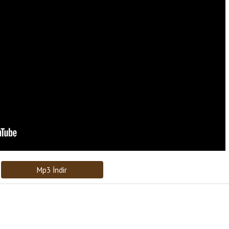
Bağlantıyı Gönderin
[recaptcha]
Mp3 İndir