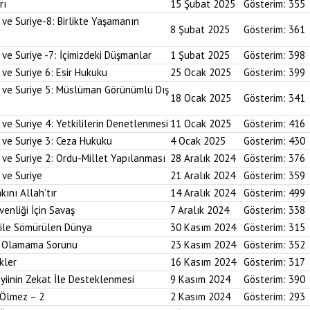
rı
15 Şubat 2025
Gösterim:
355
 ve Suriye-8: Birlikte Yaşamanın
8 Şubat 2025
Gösterim:
361
 ve Suriye -7: İçimizdeki Düşmanlar
1 Şubat 2025
Gösterim:
398
 ve Suriye 6: Esir Hukuku
25 Ocak 2025
Gösterim:
399
i ve Suriye 5: Müslüman Görünümlü Dış
18 Ocak 2025
Gösterim:
341
ve Suriye 4: Yetkililerin Denetlenmesi
11 Ocak 2025
Gösterim:
416
 ve Suriye 3: Ceza Hukuku
4 Ocak 2025
Gösterim:
430
 ve Suriye 2: Ordu-Millet Yapılanması
28 Aralık 2024
Gösterim:
376
 ve Suriye
21 Aralık 2024
Gösterim:
359
kını Allah’tır
14 Aralık 2024
Gösterim:
499
enliği İçin Savaş
7 Aralık 2024
Gösterim:
338
 ile Sömürülen Dünya
30 Kasım 2024
Gösterim:
315
im Olamama Sorunu
23 Kasım 2024
Gösterim:
352
kler
16 Kasım 2024
Gösterim:
317
yiinin Zekat İle Desteklenmesi
9 Kasım 2024
Gösterim:
390
 Ölmez – 2
2 Kasım 2024
Gösterim:
293