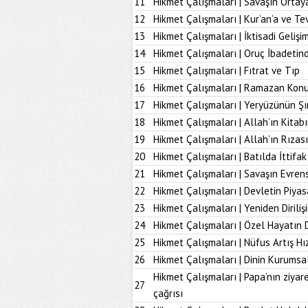
11
Hikmet Çalışmaları | Savaşın Ortay
12
Hikmet Çalışmaları | Kur’an’a ve Tev
13
Hikmet Çalışmaları | İktisadi Geliş
14
Hikmet Çalışmaları | Oruç İbadetind
15
Hikmet Çalışmaları | Fıtrat ve Tıp
16
Hikmet Çalışmaları | Ramazan Kon
17
Hikmet Çalışmaları | Yeryüzünün Şı
18
Hikmet Çalışmaları | Allah’ın Kita
19
Hikmet Çalışmaları | Allah’ın Rız
20
Hikmet Çalışmaları | Batılda İttifak
21
Hikmet Çalışmaları | Savaşın Evrens
22
Hikmet Çalışmaları | Devletin Piya
23
Hikmet Çalışmaları | Yeniden Diriliş
24
Hikmet Çalışmaları | Özel Hayatın
25
Hikmet Çalışmaları | Nüfus Artış Hı
26
Hikmet Çalışmaları | Dinin Kurumsal
Hikmet Çalışmaları | Papa’nın ziyare
27
çağrısı