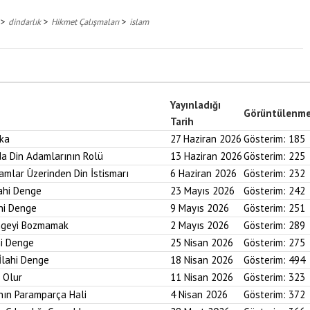
>
>
>
dindarlık
Hikmet Çalışmaları
islam
Yayınladığı
Görüntülenm
Tarih
aka
27 Haziran 2026
Gösterim:
185
nda Din Adamlarının Rolü
13 Haziran 2026
Gösterim:
225
ramlar Üzerinden Din İstismarı
6 Haziran 2026
Gösterim:
232
lahi Denge
23 Mayıs 2026
Gösterim:
242
ahi Denge
9 Mayıs 2026
Gösterim:
251
engeyi Bozmamak
2 Mayıs 2026
Gösterim:
289
hi Denge
25 Nisan 2026
Gösterim:
275
İlahi Denge
18 Nisan 2026
Gösterim:
494
i Olur
11 Nisan 2026
Gösterim:
323
nın Paramparça Hali
4 Nisan 2026
Gösterim:
372