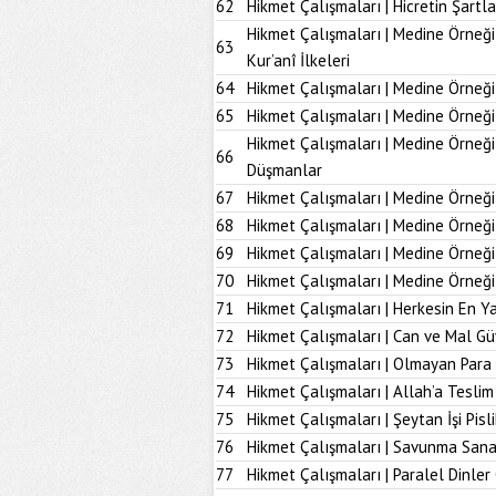
62
Hikmet Çalışmaları | Hicretin Şartla
Hikmet Çalışmaları | Medine Örneği
63
Kur’anî İlkeleri
64
Hikmet Çalışmaları | Medine Örneği
65
Hikmet Çalışmaları | Medine Örneği
Hikmet Çalışmaları | Medine Örneğ
66
Düşmanlar
67
Hikmet Çalışmaları | Medine Örneği 
68
Hikmet Çalışmaları | Medine Örneği
69
Hikmet Çalışmaları | Medine Örneği
70
Hikmet Çalışmaları | Medine Örneği
71
Hikmet Çalışmaları | Herkesin En Ya
72
Hikmet Çalışmaları | Can ve Mal Güv
73
Hikmet Çalışmaları | Olmayan Para
74
Hikmet Çalışmaları | Allah’a Tesl
75
Hikmet Çalışmaları | Şeytan İşi Pisli
76
Hikmet Çalışmaları | Savunma Sana
77
Hikmet Çalışmaları | Paralel Dinler