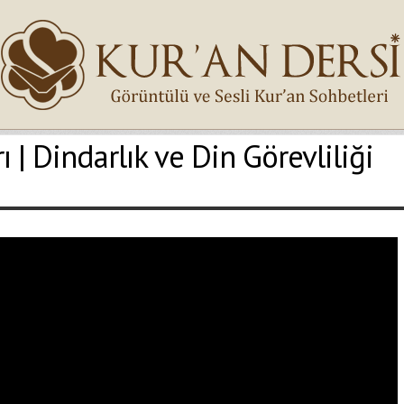
 | Dindarlık ve Din Görevliliği
İsminiz (*)
Epostanız (*)
Yaşadığınız Hatanın Ayrıntıları