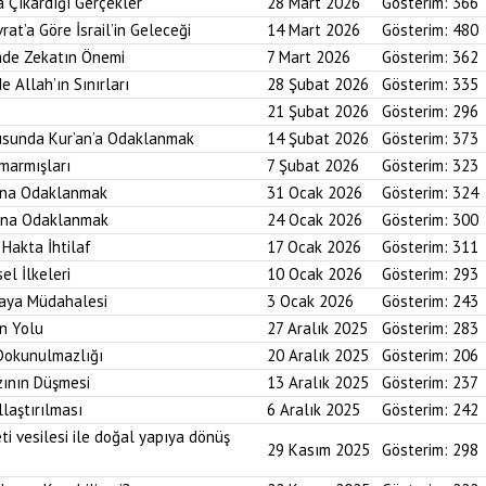
a Çıkardığı Gerçekler
28 Mart 2026
Gösterim:
366
rat’a Göre İsrail’in Geleceği
14 Mart 2026
Gösterim:
480
imde Zekatın Önemi
7 Mart 2026
Gösterim:
362
e Allah’ın Sınırları
28 Şubat 2026
Gösterim:
335
21 Şubat 2026
Gösterim:
296
usunda Kur’an’a Odaklanmak
14 Şubat 2026
Gösterim:
373
marmışları
7 Şubat 2026
Gösterim:
323
bına Odaklanmak
31 Ocak 2026
Gösterim:
324
asına Odaklanmak
24 Ocak 2026
Gösterim:
300
 Hakta İhtilaf
17 Ocak 2026
Gösterim:
311
el İlkeleri
10 Ocak 2026
Gösterim:
293
saya Müdahalesi
3 Ocak 2026
Gösterim:
243
in Yolu
27 Aralık 2025
Gösterim:
283
 Dokunulmazlığı
20 Aralık 2025
Gösterim:
206
zının Düşmesi
13 Aralık 2025
Gösterim:
237
laştırılması
6 Aralık 2025
Gösterim:
242
ti vesilesi ile doğal yapıya dönüş
29 Kasım 2025
Gösterim:
298