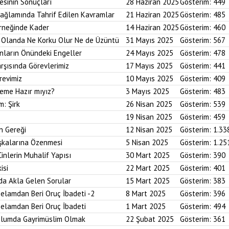
esinin Sonuçları
28 Haziran 2025
Gösterim:
449
Bağlamında Tahrif Edilen Kavramlar
21 Haziran 2025
Gösterim:
485
Örneğinde Kader
14 Haziran 2025
Gösterim:
460
im Olanda Ne Korku Olur Ne de Üzüntü
31 Mayıs 2025
Gösterim:
567
anların Önündeki Engeller
24 Mayıs 2025
Gösterim:
478
arşısında Görevlerimiz
17 Mayıs 2025
Gösterim:
441
revimiz
10 Mayıs 2025
Gösterim:
409
reme Hazır mıyız?
3 Mayıs 2025
Gösterim:
483
m: Şirk
26 Nisan 2025
Gösterim:
539
19 Nisan 2025
Gösterim:
459
n Gereği
12 Nisan 2025
Gösterim:
1.33
aşkalarına Özenmesi
5 Nisan 2025
Gösterim:
1.25
Cinlerin Muhalif Yapısı
30 Mart 2025
Gösterim:
390
isi
22 Mart 2025
Gösterim:
401
da Akla Gelen Sorular
15 Mart 2025
Gösterim:
383
elamdan Beri Oruç İbadeti -2
8 Mart 2025
Gösterim:
396
elamdan Beri Oruç İbadeti
1 Mart 2025
Gösterim:
494
plumda Gayrimüslim Olmak
22 Şubat 2025
Gösterim:
361