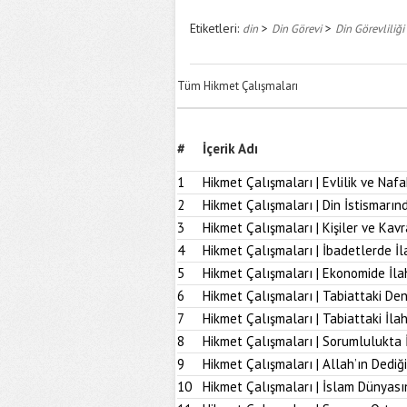
Etiketleri:
>
>
din
Din Görevi
Din Görevliliği
Tüm Hikmet Çalışmaları
#
İçerik Adı
1
Hikmet Çalışmaları | Evlilik ve Naf
2
Hikmet Çalışmaları | Din İstismarı
3
Hikmet Çalışmaları | Kişiler ve Kav
4
Hikmet Çalışmaları | İbadetlerde İ
5
Hikmet Çalışmaları | Ekonomide İl
6
Hikmet Çalışmaları | Tabiattaki D
7
Hikmet Çalışmaları | Tabiattaki İla
8
Hikmet Çalışmaları | Sorumlulukta 
9
Hikmet Çalışmaları | Allah’ın Dediğ
10
Hikmet Çalışmaları | İslam Dünyası