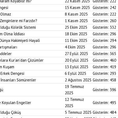
Haram Koyabilir mi?
22 Kasım 2025
Gösterim:
222
ngesi
15 Kasım 2025
Gösterim:
242
i Olmaz
8 Kasım 2025
Gösterim:
222
Zenginlere mi Farzdır?
1 Kasım 2025
Gösterim:
260
Olduğu Kölelik Sistemi
25 Ekim 2025
Gösterim:
332
um Olma İddiası
18 Ekim 2025
Gösterim:
296
 Dünya Hakimiyeti Hayali
11 Ekim 2025
Gösterim:
294
artışmaları
4 Ekim 2025
Gösterim:
296
addeler
27 Eylül 2025
Gösterim:
365
nlara Kur’an’dan Çözümler
20 Eylül 2025
Gösterim:
460
im Kuşam
13 Eylül 2025
Gösterim:
419
-Erkek Dengesi
6 Eylül 2025
Gösterim:
293
 İnsanları Sömürenler
2 Ağustos 2025
Gösterim:
458
19 Temmuz
ğü
Gösterim:
396
2025
12 Temmuz
ne Koyulan Engeller
Gösterim:
495
2025
Olduğu Çöküş
5 Temmuz 2025
Gösterim:
484