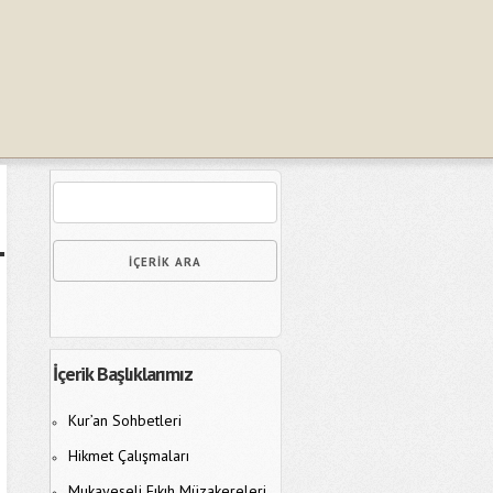
İçerik Başlıklarımız
Kur’an Sohbetleri
Hikmet Çalışmaları
Mukayeseli Fıkıh Müzakereleri