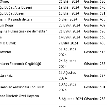
r Ölmez
26 Ekim 2024
Gösterim:
320
uğu Doğal Aile Düzeni
19 Ekim 2024
Gösterim:
376
duğu Doğal Düzen
12 Ekim 2024
Gösterim:
381
anın Kazandırdıkları
5 Ekim 2024
Gösterim:
465
lim Doğar
28 Eylül 2024
Gösterim:
409
diği ile Hükmetmek ne demektir?
21 Eylül 2024
Gösterim:
396
um
14 Eylül 2024
Gösterim:
336
nlık Olmak
7 Eylül 2024
Gösterim:
460
31 Ağustos
Tavırlar
Gösterim:
313
2024
24 Ağustos
ınların Ekonomik Özgürlüğü
Gösterim:
288
2024
17 Ağustos
Alan Faiz
Gösterim:
397
2024
10 Ağustos
lümanlar Arasındaki Kopukluk
Gösterim:
301
2024
asa İlkeleri: Özel Hayatın
3 Ağustos 2024
Gösterim:
268