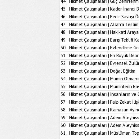
44
Hikmet Çalışmaları | Güç Zehirlenm
45
Hikmet Çalışmaları | Kader İnancı 
46
Hikmet Çalışmaları | Bedir Savaşı 
47
Hikmet Çalışmaları | Allah’a Tesl
48
Hikmet Çalışmaları | Hakikati Aray
49
Hikmet Çalışmaları | Barış Teklifi K
50
Hikmet Çalışmaları | Evlendirme Gö
51
Hikmet Çalışmaları | En Büyük Dep
52
Hikmet Çalışmaları | Evrensel Zulü
53
Hikmet Çalışmaları | Doğal Eğitim
54
Hikmet Çalışmaları | Mümin Olmanı
55
Hikmet Çalışmaları | Müminlerin B
56
Hikmet Çalışmaları | İnsanların ve 
57
Hikmet Çalışmaları | Faiz-Zekat İlişk
58
Hikmet Çalışmaları | Ramazan Ayın
59
Hikmet Çalışmaları | Adem Aleyhiss
60
Hikmet Çalışmaları | Adem Aleyhiss
61
Hikmet Çalışmaları | Müslüman To