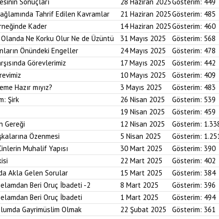
esinin Sonuçları
28 Haziran 2025
Gösterim:
449
Bağlamında Tahrif Edilen Kavramlar
21 Haziran 2025
Gösterim:
485
Örneğinde Kader
14 Haziran 2025
Gösterim:
460
im Olanda Ne Korku Olur Ne de Üzüntü
31 Mayıs 2025
Gösterim:
568
anların Önündeki Engeller
24 Mayıs 2025
Gösterim:
478
arşısında Görevlerimiz
17 Mayıs 2025
Gösterim:
442
revimiz
10 Mayıs 2025
Gösterim:
409
reme Hazır mıyız?
3 Mayıs 2025
Gösterim:
483
m: Şirk
26 Nisan 2025
Gösterim:
539
19 Nisan 2025
Gösterim:
459
n Gereği
12 Nisan 2025
Gösterim:
1.33
aşkalarına Özenmesi
5 Nisan 2025
Gösterim:
1.25
Cinlerin Muhalif Yapısı
30 Mart 2025
Gösterim:
390
isi
22 Mart 2025
Gösterim:
402
da Akla Gelen Sorular
15 Mart 2025
Gösterim:
384
elamdan Beri Oruç İbadeti -2
8 Mart 2025
Gösterim:
396
elamdan Beri Oruç İbadeti
1 Mart 2025
Gösterim:
494
plumda Gayrimüslim Olmak
22 Şubat 2025
Gösterim:
361