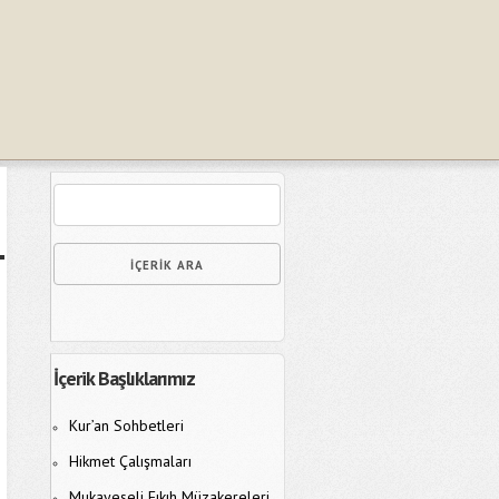
İçerik Başlıklarımız
Kur’an Sohbetleri
Hikmet Çalışmaları
Mukayeseli Fıkıh Müzakereleri