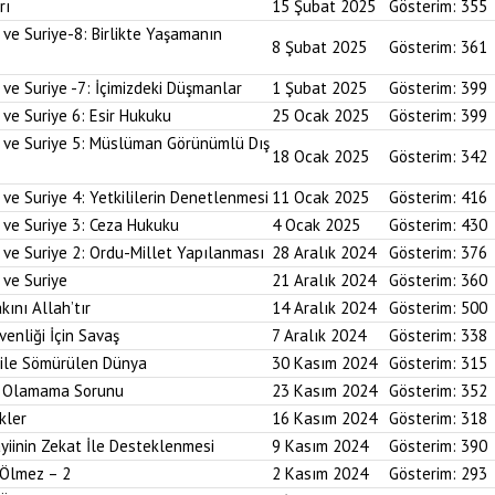
rı
15 Şubat 2025
Gösterim:
355
 ve Suriye-8: Birlikte Yaşamanın
8 Şubat 2025
Gösterim:
361
 ve Suriye -7: İçimizdeki Düşmanlar
1 Şubat 2025
Gösterim:
399
 ve Suriye 6: Esir Hukuku
25 Ocak 2025
Gösterim:
399
i ve Suriye 5: Müslüman Görünümlü Dış
18 Ocak 2025
Gösterim:
342
ve Suriye 4: Yetkililerin Denetlenmesi
11 Ocak 2025
Gösterim:
416
 ve Suriye 3: Ceza Hukuku
4 Ocak 2025
Gösterim:
430
 ve Suriye 2: Ordu-Millet Yapılanması
28 Aralık 2024
Gösterim:
376
 ve Suriye
21 Aralık 2024
Gösterim:
360
kını Allah’tır
14 Aralık 2024
Gösterim:
500
enliği İçin Savaş
7 Aralık 2024
Gösterim:
338
 ile Sömürülen Dünya
30 Kasım 2024
Gösterim:
315
im Olamama Sorunu
23 Kasım 2024
Gösterim:
352
kler
16 Kasım 2024
Gösterim:
318
yiinin Zekat İle Desteklenmesi
9 Kasım 2024
Gösterim:
390
 Ölmez – 2
2 Kasım 2024
Gösterim:
293