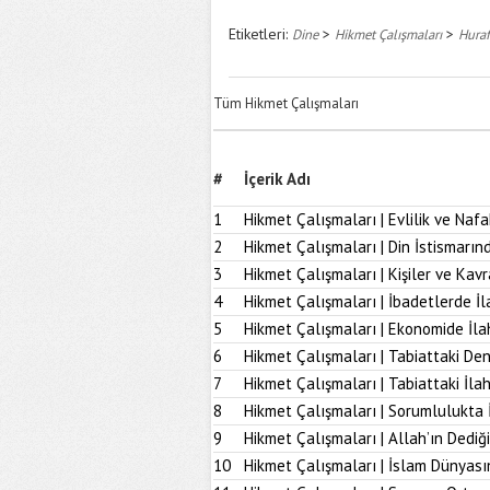
Etiketleri:
>
>
Dine
Hikmet Çalışmaları
Huraf
Tüm Hikmet Çalışmaları
#
İçerik Adı
1
Hikmet Çalışmaları | Evlilik ve Naf
2
Hikmet Çalışmaları | Din İstismarı
3
Hikmet Çalışmaları | Kişiler ve Kav
4
Hikmet Çalışmaları | İbadetlerde İ
5
Hikmet Çalışmaları | Ekonomide İl
6
Hikmet Çalışmaları | Tabiattaki D
7
Hikmet Çalışmaları | Tabiattaki İla
8
Hikmet Çalışmaları | Sorumlulukta 
9
Hikmet Çalışmaları | Allah’ın Dediğ
10
Hikmet Çalışmaları | İslam Dünyası