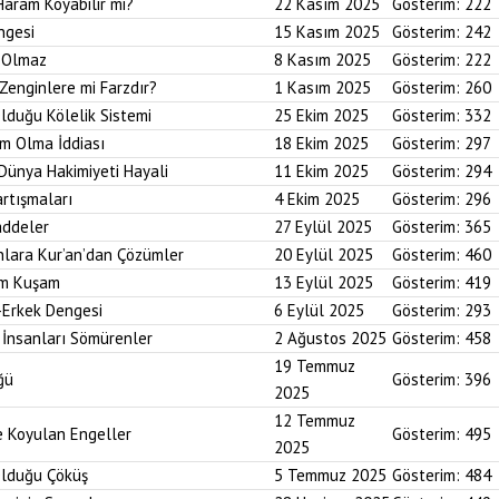
Haram Koyabilir mi?
22 Kasım 2025
Gösterim:
222
ngesi
15 Kasım 2025
Gösterim:
242
i Olmaz
8 Kasım 2025
Gösterim:
222
Zenginlere mi Farzdır?
1 Kasım 2025
Gösterim:
260
Olduğu Kölelik Sistemi
25 Ekim 2025
Gösterim:
332
um Olma İddiası
18 Ekim 2025
Gösterim:
297
 Dünya Hakimiyeti Hayali
11 Ekim 2025
Gösterim:
294
artışmaları
4 Ekim 2025
Gösterim:
296
addeler
27 Eylül 2025
Gösterim:
365
nlara Kur’an’dan Çözümler
20 Eylül 2025
Gösterim:
460
im Kuşam
13 Eylül 2025
Gösterim:
419
-Erkek Dengesi
6 Eylül 2025
Gösterim:
293
 İnsanları Sömürenler
2 Ağustos 2025
Gösterim:
458
19 Temmuz
ğü
Gösterim:
396
2025
12 Temmuz
ne Koyulan Engeller
Gösterim:
495
2025
Olduğu Çöküş
5 Temmuz 2025
Gösterim:
484