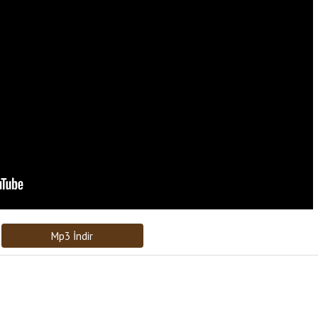
Bağlantıyı Gönderin
[recaptcha]
Mp3 İndir