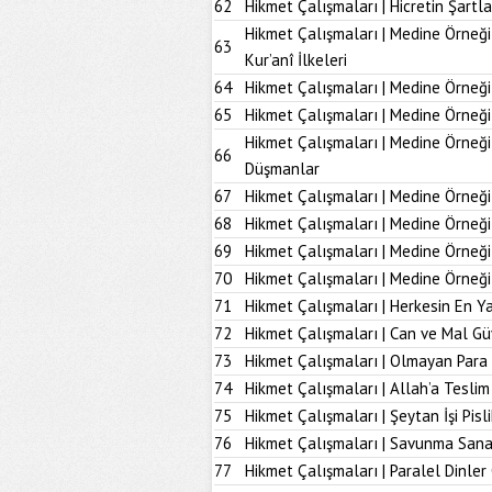
62
Hikmet Çalışmaları | Hicretin Şartla
Hikmet Çalışmaları | Medine Örneği
63
Kur’anî İlkeleri
64
Hikmet Çalışmaları | Medine Örneği
65
Hikmet Çalışmaları | Medine Örneği
Hikmet Çalışmaları | Medine Örneğ
66
Düşmanlar
67
Hikmet Çalışmaları | Medine Örneği 
68
Hikmet Çalışmaları | Medine Örneği
69
Hikmet Çalışmaları | Medine Örneği
70
Hikmet Çalışmaları | Medine Örneği
71
Hikmet Çalışmaları | Herkesin En Ya
72
Hikmet Çalışmaları | Can ve Mal Güv
73
Hikmet Çalışmaları | Olmayan Para
74
Hikmet Çalışmaları | Allah’a Tesl
75
Hikmet Çalışmaları | Şeytan İşi Pisli
76
Hikmet Çalışmaları | Savunma Sana
77
Hikmet Çalışmaları | Paralel Dinler