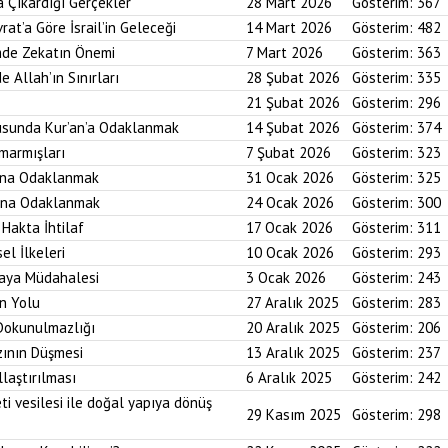
a Çıkardığı Gerçekler
28 Mart 2026
Gösterim:
367
rat’a Göre İsrail’in Geleceği
14 Mart 2026
Gösterim:
482
imde Zekatın Önemi
7 Mart 2026
Gösterim:
363
e Allah’ın Sınırları
28 Şubat 2026
Gösterim:
335
21 Şubat 2026
Gösterim:
296
usunda Kur’an’a Odaklanmak
14 Şubat 2026
Gösterim:
374
marmışları
7 Şubat 2026
Gösterim:
323
bına Odaklanmak
31 Ocak 2026
Gösterim:
325
asına Odaklanmak
24 Ocak 2026
Gösterim:
300
 Hakta İhtilaf
17 Ocak 2026
Gösterim:
311
el İlkeleri
10 Ocak 2026
Gösterim:
293
saya Müdahalesi
3 Ocak 2026
Gösterim:
243
in Yolu
27 Aralık 2025
Gösterim:
283
 Dokunulmazlığı
20 Aralık 2025
Gösterim:
206
zının Düşmesi
13 Aralık 2025
Gösterim:
237
laştırılması
6 Aralık 2025
Gösterim:
242
ti vesilesi ile doğal yapıya dönüş
29 Kasım 2025
Gösterim:
298