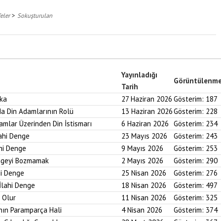
>
eler
Sokuşturulan
Yayınladığı
Görüntülenm
Tarih
aka
27 Haziran 2026
Gösterim:
187
nda Din Adamlarının Rolü
13 Haziran 2026
Gösterim:
228
ramlar Üzerinden Din İstismarı
6 Haziran 2026
Gösterim:
234
lahi Denge
23 Mayıs 2026
Gösterim:
243
ahi Denge
9 Mayıs 2026
Gösterim:
253
engeyi Bozmamak
2 Mayıs 2026
Gösterim:
290
hi Denge
25 Nisan 2026
Gösterim:
276
İlahi Denge
18 Nisan 2026
Gösterim:
497
i Olur
11 Nisan 2026
Gösterim:
325
nın Paramparça Hali
4 Nisan 2026
Gösterim:
374