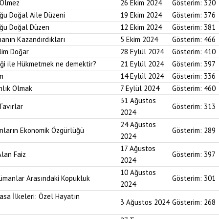
r Ölmez
26 Ekim 2024
Gösterim:
320
uğu Doğal Aile Düzeni
19 Ekim 2024
Gösterim:
376
duğu Doğal Düzen
12 Ekim 2024
Gösterim:
381
anın Kazandırdıkları
5 Ekim 2024
Gösterim:
466
lim Doğar
28 Eylül 2024
Gösterim:
410
diği ile Hükmetmek ne demektir?
21 Eylül 2024
Gösterim:
397
um
14 Eylül 2024
Gösterim:
336
nlık Olmak
7 Eylül 2024
Gösterim:
460
31 Ağustos
Tavırlar
Gösterim:
313
2024
24 Ağustos
ınların Ekonomik Özgürlüğü
Gösterim:
289
2024
17 Ağustos
Alan Faiz
Gösterim:
397
2024
10 Ağustos
lümanlar Arasındaki Kopukluk
Gösterim:
301
2024
asa İlkeleri: Özel Hayatın
3 Ağustos 2024
Gösterim:
268