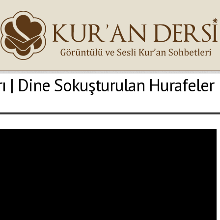
ı | Dine Sokuşturulan Hurafeler
İsminiz (*)
Epostanız (*)
Yaşadığınız Hatanın Ayrıntıları