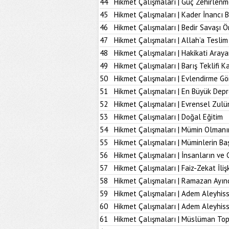
44
Hikmet Çalışmaları | Güç Zehirlenm
45
Hikmet Çalışmaları | Kader İnancı 
46
Hikmet Çalışmaları | Bedir Savaşı 
47
Hikmet Çalışmaları | Allah’a Tesl
48
Hikmet Çalışmaları | Hakikati Aray
49
Hikmet Çalışmaları | Barış Teklifi K
50
Hikmet Çalışmaları | Evlendirme Gö
51
Hikmet Çalışmaları | En Büyük Dep
52
Hikmet Çalışmaları | Evrensel Zulü
53
Hikmet Çalışmaları | Doğal Eğitim
54
Hikmet Çalışmaları | Mümin Olmanı
55
Hikmet Çalışmaları | Müminlerin B
56
Hikmet Çalışmaları | İnsanların ve 
57
Hikmet Çalışmaları | Faiz-Zekat İlişk
58
Hikmet Çalışmaları | Ramazan Ayın
59
Hikmet Çalışmaları | Adem Aleyhiss
60
Hikmet Çalışmaları | Adem Aleyhiss
61
Hikmet Çalışmaları | Müslüman To