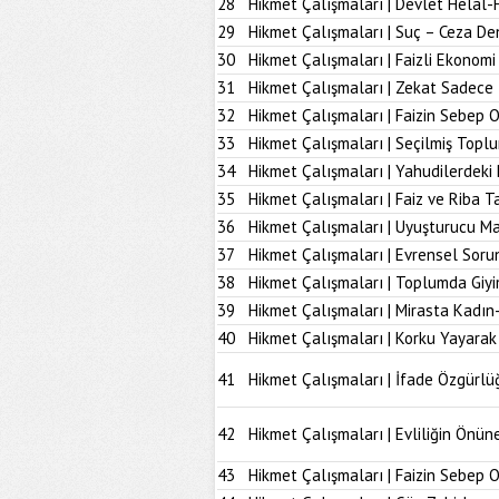
28
Hikmet Çalışmaları | Devlet Helal-
29
Hikmet Çalışmaları | Suç – Ceza De
30
Hikmet Çalışmaları | Faizli Ekonom
31
Hikmet Çalışmaları | Zekat Sadece 
32
Hikmet Çalışmaları | Faizin Sebep 
33
Hikmet Çalışmaları | Seçilmiş Topl
34
Hikmet Çalışmaları | Yahudilerdeki
35
Hikmet Çalışmaları | Faiz ve Riba T
36
Hikmet Çalışmaları | Uyuşturucu M
37
Hikmet Çalışmaları | Evrensel Soru
38
Hikmet Çalışmaları | Toplumda Giy
39
Hikmet Çalışmaları | Mirasta Kadın
40
Hikmet Çalışmaları | Korku Yayarak
41
Hikmet Çalışmaları | İfade Özgürlü
42
Hikmet Çalışmaları | Evliliğin Önü
43
Hikmet Çalışmaları | Faizin Sebep 