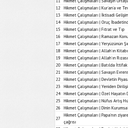
11
Hikmet Çalışmaları | Savaşın Ortay
12
Hikmet Çalışmaları | Kur’an’a ve Tev
13
Hikmet Çalışmaları | İktisadi Geliş
14
Hikmet Çalışmaları | Oruç İbadetind
15
Hikmet Çalışmaları | Fıtrat ve Tıp
16
Hikmet Çalışmaları | Ramazan Kon
17
Hikmet Çalışmaları | Yeryüzünün Şı
18
Hikmet Çalışmaları | Allah’ın Kita
19
Hikmet Çalışmaları | Allah’ın Rız
20
Hikmet Çalışmaları | Batılda İttifak
21
Hikmet Çalışmaları | Savaşın Evrens
22
Hikmet Çalışmaları | Devletin Piya
23
Hikmet Çalışmaları | Yeniden Diriliş
24
Hikmet Çalışmaları | Özel Hayatın
25
Hikmet Çalışmaları | Nüfus Artış Hı
26
Hikmet Çalışmaları | Dinin Kurumsal
Hikmet Çalışmaları | Papa’nın ziyare
27
çağrısı