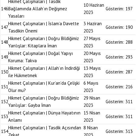
Hikmet Çalışmaları | Tasdik
10 Haziran
146
Bağlamında Allah’ın Değişmez
Gösterim:
197
2023
Yasaları
Hikmet Çalışmaları | İslam’a Davette
3 Haziran
147
Gösterim:
190
Tasdikin Önemi
2023
Hikmet Çalışmaları | Doğru Bildiğimiz
27 Mayıs
148
Gösterim:
288
Yanlışlar: Kitaplara İman
2023
Hikmet Çalışmaları | Doğal Yapıyı
20 Mayıs
149
Gösterim:
293
Koruma: Takva
2023
Hikmet Çalışmaları | Allah’ın İndirdiği
13 Mayıs
150
Gösterim:
287
ile Hükmetmek
2023
Hikmet Çalışmaları | Kur’an’da Çelişki
6 Mayıs
151
Gösterim:
216
Olur mu?
2023
Hikmet Çalışmaları | Doğru Bildiğimiz
29 Nisan
152
Gösterim:
311
Yanlışlar: Gayba İman
2023
Hikmet Çalışmaları | Dünya Hayatının
15 Nisan
153
Gösterim:
311
Anlamı
2023
Hikmet Çalışmaları | Tasdik Açısından
8 Nisan
154
Gösterim:
313
Zekat
2023