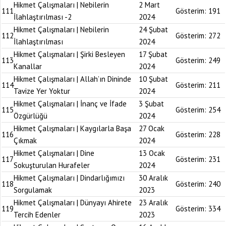
Hikmet Çalışmaları | Nebilerin
2 Mart
111
Gösterim:
191
İlahlaştırılması -2
2024
Hikmet Çalışmaları | Nebilerin
24 Şubat
112
Gösterim:
272
İlahlaştırılması
2024
Hikmet Çalışmaları | Şirki Besleyen
17 Şubat
113
Gösterim:
249
Kanallar
2024
Hikmet Çalışmaları | Allah’ın Dininde
10 Şubat
114
Gösterim:
211
Tavize Yer Yoktur
2024
Hikmet Çalışmaları | İnanç ve İfade
3 Şubat
115
Gösterim:
254
Özgürlüğü
2024
Hikmet Çalışmaları | Kaygılarla Başa
27 Ocak
116
Gösterim:
228
Çıkmak
2024
Hikmet Çalışmaları | Dine
13 Ocak
117
Gösterim:
231
Sokuşturulan Hurafeler
2024
Hikmet Çalışmaları | Dindarlığımızı
30 Aralık
118
Gösterim:
240
Sorgulamak
2023
Hikmet Çalışmaları | Dünyayı Ahirete
23 Aralık
119
Gösterim:
334
Tercih Edenler
2023