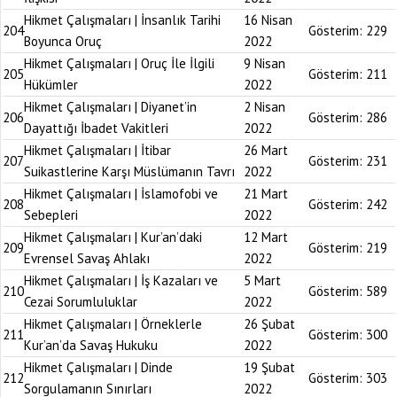
Hikmet Çalışmaları | İnsanlık Tarihi
16 Nisan
204
Gösterim:
229
Boyunca Oruç
2022
Hikmet Çalışmaları | Oruç İle İlgili
9 Nisan
205
Gösterim:
211
Hükümler
2022
Hikmet Çalışmaları | Diyanet’in
2 Nisan
206
Gösterim:
286
Dayattığı İbadet Vakitleri
2022
Hikmet Çalışmaları | İtibar
26 Mart
207
Gösterim:
231
Suikastlerine Karşı Müslümanın Tavrı
2022
Hikmet Çalışmaları | İslamofobi ve
21 Mart
208
Gösterim:
242
Sebepleri
2022
Hikmet Çalışmaları | Kur’an’daki
12 Mart
209
Gösterim:
219
Evrensel Savaş Ahlakı
2022
Hikmet Çalışmaları | İş Kazaları ve
5 Mart
210
Gösterim:
589
Cezai Sorumluluklar
2022
Hikmet Çalışmaları | Örneklerle
26 Şubat
211
Gösterim:
300
Kur’an’da Savaş Hukuku
2022
Hikmet Çalışmaları | Dinde
19 Şubat
212
Gösterim:
303
Sorgulamanın Sınırları
2022