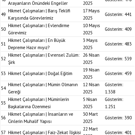
Arayanların Önündeki Engeller
2025
Hikmet Çalışmaları | Barış Teklifi
17 Mayıs
49
Gösterim:
441
Karşısında Görevlerimiz
2025
Hikmet Çalışmaları | Evlendirme
10 Mayıs
50
Gösterim:
409
Görevimiz
2025
Hikmet Çalışmaları | En Büyük
3 Mayıs
51
Gösterim:
483
Depreme Hazır mıyız?
2025
Hikmet Çalışmaları | Evrensel Zulüm:
26 Nisan
52
Gösterim:
539
Şirk
2025
19 Nisan
53
Hikmet Çalışmaları | Doğal Eğitim
Gösterim:
459
2025
Hikmet Çalışmaları | Mümin Olmanın
12 Nisan
Gösterim:
54
Gereği
2025
1.338
Hikmet Çalışmaları | Müminlerin
5 Nisan
Gösterim:
55
Başkalarına Özenmesi
2025
1.251
Hikmet Çalışmaları | İnsanların ve
30 Mart
56
Gösterim:
390
Cinlerin Muhalif Yapısı
2025
22 Mart
57
Hikmet Çalışmaları | Faiz-Zekat İlişkisi
Gösterim:
401