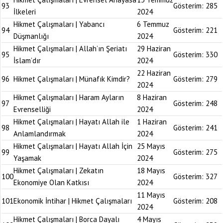
93
Gösterim:
285
İlkeleri
2024
Hikmet Çalışmaları | Yabancı
6 Temmuz
94
Gösterim:
221
Düşmanlığı
2024
Hikmet Çalışmaları | Allah’ın Şeriatı
29 Haziran
95
Gösterim:
330
İslam’dır
2024
22 Haziran
96
Hikmet Çalışmaları | Münafık Kimdir?
Gösterim:
279
2024
Hikmet Çalışmaları | Haram Ayların
8 Haziran
97
Gösterim:
248
Evrenselliği
2024
Hikmet Çalışmaları | Hayatı Allah ile
1 Haziran
98
Gösterim:
241
Anlamlandırmak
2024
Hikmet Çalışmaları | Hayatı Allah İçin
25 Mayıs
99
Gösterim:
275
Yaşamak
2024
Hikmet Çalışmaları | Zekatın
18 Mayıs
100
Gösterim:
327
Ekonomiye Olan Katkısı
2024
11 Mayıs
101
Ekonomik İntihar | Hikmet Çalışmaları
Gösterim:
208
2024
Hikmet Çalışmaları | Borca Dayalı
4 Mayıs