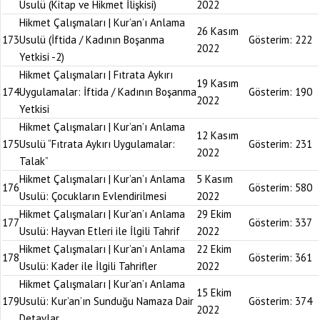
Usulü (Kitap ve Hikmet İlişkisi)
2022
Hikmet Çalışmaları | Kur’an’ı Anlama
26 Kasım
173
Usulü (İftida / Kadının Boşanma
Gösterim:
222
2022
Yetkisi -2)
Hikmet Çalışmaları | Fıtrata Aykırı
19 Kasım
174
Uygulamalar: İftida / Kadının Boşanma
Gösterim:
190
2022
Yetkisi
Hikmet Çalışmaları | Kur’an’ı Anlama
12 Kasım
175
Usulü “Fıtrata Aykırı Uygulamalar:
Gösterim:
231
2022
Talak”
Hikmet Çalışmaları | Kur’an’ı Anlama
5 Kasım
176
Gösterim:
580
Usulü: Çocukların Evlendirilmesi
2022
Hikmet Çalışmaları | Kur’an’ı Anlama
29 Ekim
177
Gösterim:
337
Usulü: Hayvan Etleri ile İlgili Tahrif
2022
Hikmet Çalışmaları | Kur’an’ı Anlama
22 Ekim
178
Gösterim:
361
Usulü: Kader ile İlgili Tahrifler
2022
Hikmet Çalışmaları | Kur’an’ı Anlama
15 Ekim
179
Usulü: Kur’an’ın Sunduğu Namaza Dair
Gösterim:
374
2022
Detaylar