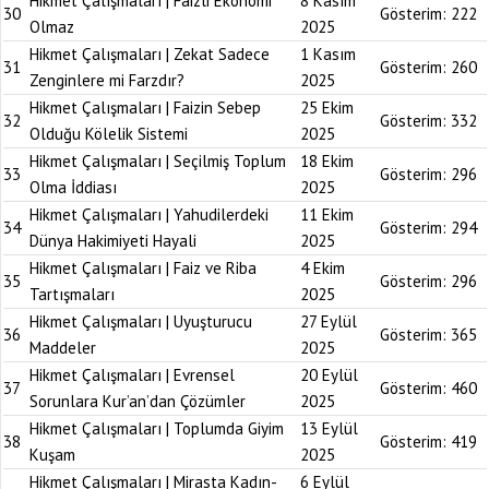
Hikmet Çalışmaları | Faizli Ekonomi
8 Kasım
30
Gösterim:
222
Olmaz
2025
Hikmet Çalışmaları | Zekat Sadece
1 Kasım
31
Gösterim:
260
Zenginlere mi Farzdır?
2025
Hikmet Çalışmaları | Faizin Sebep
25 Ekim
32
Gösterim:
332
Olduğu Kölelik Sistemi
2025
Hikmet Çalışmaları | Seçilmiş Toplum
18 Ekim
33
Gösterim:
296
Olma İddiası
2025
Hikmet Çalışmaları | Yahudilerdeki
11 Ekim
34
Gösterim:
294
Dünya Hakimiyeti Hayali
2025
Hikmet Çalışmaları | Faiz ve Riba
4 Ekim
35
Gösterim:
296
Tartışmaları
2025
Hikmet Çalışmaları | Uyuşturucu
27 Eylül
36
Gösterim:
365
Maddeler
2025
Hikmet Çalışmaları | Evrensel
20 Eylül
37
Gösterim:
460
Sorunlara Kur’an’dan Çözümler
2025
Hikmet Çalışmaları | Toplumda Giyim
13 Eylül
38
Gösterim:
419
Kuşam
2025
Hikmet Çalışmaları | Mirasta Kadın-
6 Eylül