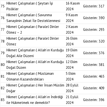
Hikmet Çalışmaları | Şeytan İşi
16 Kasım
75
Gösterim:
317
Pislikler
2024
Hikmet Çalışmaları | Savunma
9 Kasım
76
Gösterim:
390
Sanayiinin Zekat İle Desteklenmesi
2024
Hikmet Çalışmaları | Paralel Dinler
2 Kasım
77
Gösterim:
293
Ölmez – 2
2024
Hikmet Çalışmaları | Paralel Dinler
26 Ekim
78
Gösterim:
320
Ölmez
2024
Hikmet Çalışmaları | Allah’ın Kurduğu
19 Ekim
79
Gösterim:
376
Doğal Aile Düzeni
2024
Hikmet Çalışmaları | Allah’ın Kurduğu
12 Ekim
80
Gösterim:
381
Doğal Düzen
2024
Hikmet Çalışmaları | Müslüman
5 Ekim
81
Gösterim:
465
Olmanın Kazandırdıkları
2024
Hikmet Çalışmaları | Her İnsan Müslim
28 Eylül
82
Gösterim:
409
Doğar
2024
Hikmet Çalışmaları | Allah’ın İndirdiği
21 Eylül
83
Gösterim:
396
ile Hükmetmek ne demektir?
2024