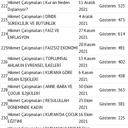
Hikmet Çalışmaları | Kur’an Neden
11 Aralık
222
Gösterim:
523
Dışlanıyor?
2021
Hikmet Çalışmaları | DİNDE
4 Aralık
223
Gösterim:
473
SÜREKLİLİK VE BÜTÜNLÜK
2021
Hikmet Çalışmaları | FAİZ VE
27 Kasım
224
Gösterim:
614
ENFLASYON
2021
20 Kasım
225
Hikmet Çalışmaları | FAİZSİZ EKONOMİ
Gösterim:
491
2021
Hikmet Çalışmaları | TOPLUMSAL
13 Kasım
226
Gösterim:
402
AHLAKIN EVRENSEL İLKELERİ
2021
Hikmet Çalışmaları | KUR’AN’A GÖRE
6 Kasım
227
Gösterim:
438
İNSAN İLİŞKİLERİ
2021
Hikmet Çalışmaları | ANNE-BABA VE
30 Ekim
228
Gösterim:
363
ÇOCUK İLİŞKİLERİ
2021
Hikmet Çalışmaları | RESULULLAH
23 Ekim
229
Gösterim:
381
DÖNEMİNDE KADIN
2021
Hikmet Çalışmaları | KUR’AN’DA ÇOCUK
16 Ekim
230
Gösterim:
225
EĞİTİMİ
2021