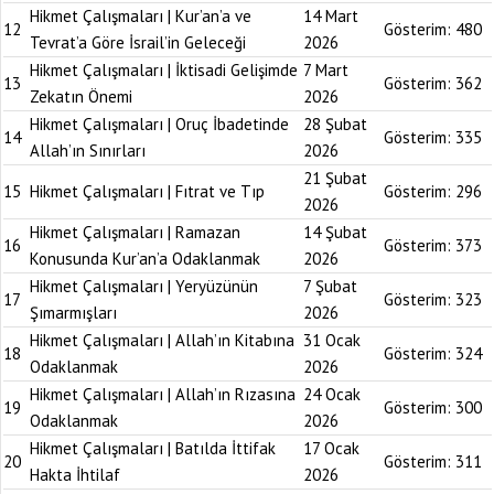
Hikmet Çalışmaları | Kur’an’a ve
14 Mart
12
Gösterim:
480
Tevrat’a Göre İsrail’in Geleceği
2026
Hikmet Çalışmaları | İktisadi Gelişimde
7 Mart
13
Gösterim:
362
Zekatın Önemi
2026
Hikmet Çalışmaları | Oruç İbadetinde
28 Şubat
14
Gösterim:
335
Allah’ın Sınırları
2026
21 Şubat
15
Hikmet Çalışmaları | Fıtrat ve Tıp
Gösterim:
296
2026
Hikmet Çalışmaları | Ramazan
14 Şubat
16
Gösterim:
373
Konusunda Kur’an’a Odaklanmak
2026
Hikmet Çalışmaları | Yeryüzünün
7 Şubat
17
Gösterim:
323
Şımarmışları
2026
Hikmet Çalışmaları | Allah’ın Kitabına
31 Ocak
18
Gösterim:
324
Odaklanmak
2026
Hikmet Çalışmaları | Allah’ın Rızasına
24 Ocak
19
Gösterim:
300
Odaklanmak
2026
Hikmet Çalışmaları | Batılda İttifak
17 Ocak
20
Gösterim:
311
Hakta İhtilaf
2026