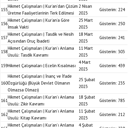
Hikmet Çalışmaları | Kur’an’dan Çözüm
2 Nisan
155
Gösterim:
224
Üretme Faaliyetlerinin Terk Edilmesi
2023
Hikmet Çalışmaları | Kur’an’a Göre
25 Mart
156
Gösterim:
250
İmsak Vakti
2023
Hikmet Çalışmaları | Tasdik ve Nesih
18 Mart
157
Gösterim:
241
Açısından Oruç İbadeti
2023
Hikmet Çalışmaları | Kur’an’ı Anlama
11 Mart
158
Gösterim:
303
Usulü: Tasdik Kavramı
2023
4 Mart
159
Hikmet Çalışmaları | Ecelin Kısalması
Gösterim:
439
2023
Hikmet Çalışmaları | İnanç ve İfade
25 Şubat
160
Özgürlüğü (Büyük Devlet Olmanın
Gösterim:
235
2023
Olmazsa Olmazı)
Hikmet Çalışmaları | Kur’an’ı Anlama
18 Şubat
161
Gösterim:
785
Usulü: Zikir Kavramı
2023
Hikmet Çalışmaları | Kur’an’ı Anlama
11 Şubat
162
Gösterim:
212
Usulü: Kitap Kavramı
2023
Hikmet Çalışmaları | Kur’an’ı Anlama
4 Şubat