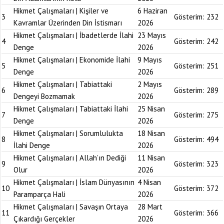
Hikmet Çalışmaları | Kişiler ve
6 Haziran
3
Gösterim:
232
Kavramlar Üzerinden Din İstismarı
2026
Hikmet Çalışmaları | İbadetlerde İlahi
23 Mayıs
4
Gösterim:
242
Denge
2026
Hikmet Çalışmaları | Ekonomide İlahi
9 Mayıs
5
Gösterim:
251
Denge
2026
Hikmet Çalışmaları | Tabiattaki
2 Mayıs
6
Gösterim:
289
Dengeyi Bozmamak
2026
Hikmet Çalışmaları | Tabiattaki İlahi
25 Nisan
7
Gösterim:
275
Denge
2026
Hikmet Çalışmaları | Sorumlulukta
18 Nisan
8
Gösterim:
494
İlahi Denge
2026
Hikmet Çalışmaları | Allah’ın Dediği
11 Nisan
9
Gösterim:
323
Olur
2026
Hikmet Çalışmaları | İslam Dünyasının
4 Nisan
10
Gösterim:
372
Paramparça Hali
2026
Hikmet Çalışmaları | Savaşın Ortaya
28 Mart
11
Gösterim:
366
Çıkardığı Gerçekler
2026