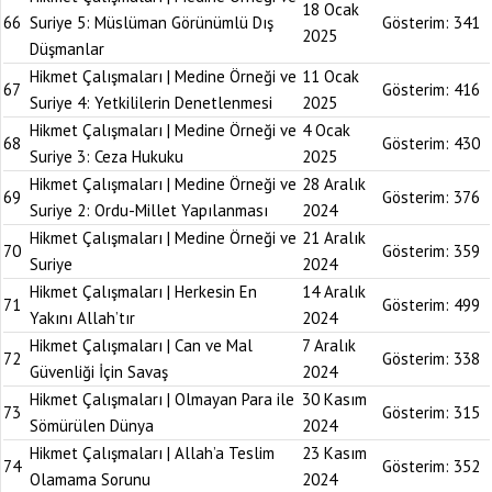
18 Ocak
66
Suriye 5: Müslüman Görünümlü Dış
Gösterim:
341
2025
Düşmanlar
Hikmet Çalışmaları | Medine Örneği ve
11 Ocak
67
Gösterim:
416
Suriye 4: Yetkililerin Denetlenmesi
2025
Hikmet Çalışmaları | Medine Örneği ve
4 Ocak
68
Gösterim:
430
Suriye 3: Ceza Hukuku
2025
Hikmet Çalışmaları | Medine Örneği ve
28 Aralık
69
Gösterim:
376
Suriye 2: Ordu-Millet Yapılanması
2024
Hikmet Çalışmaları | Medine Örneği ve
21 Aralık
70
Gösterim:
359
Suriye
2024
Hikmet Çalışmaları | Herkesin En
14 Aralık
71
Gösterim:
499
Yakını Allah’tır
2024
Hikmet Çalışmaları | Can ve Mal
7 Aralık
72
Gösterim:
338
Güvenliği İçin Savaş
2024
Hikmet Çalışmaları | Olmayan Para ile
30 Kasım
73
Gösterim:
315
Sömürülen Dünya
2024
Hikmet Çalışmaları | Allah’a Teslim
23 Kasım
74
Gösterim:
352
Olamama Sorunu
2024