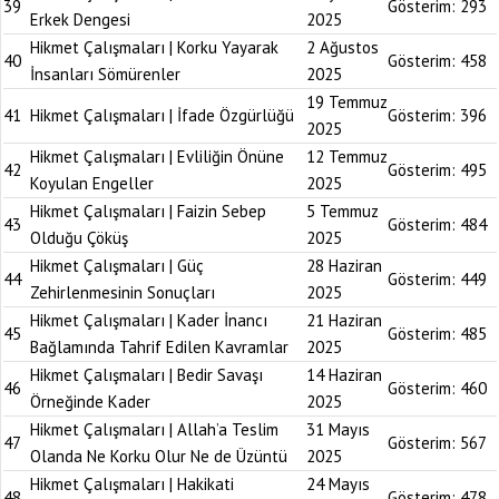
39
Gösterim:
293
Erkek Dengesi
2025
Hikmet Çalışmaları | Korku Yayarak
2 Ağustos
40
Gösterim:
458
İnsanları Sömürenler
2025
19 Temmuz
41
Hikmet Çalışmaları | İfade Özgürlüğü
Gösterim:
396
2025
Hikmet Çalışmaları | Evliliğin Önüne
12 Temmuz
42
Gösterim:
495
Koyulan Engeller
2025
Hikmet Çalışmaları | Faizin Sebep
5 Temmuz
43
Gösterim:
484
Olduğu Çöküş
2025
Hikmet Çalışmaları | Güç
28 Haziran
44
Gösterim:
449
Zehirlenmesinin Sonuçları
2025
Hikmet Çalışmaları | Kader İnancı
21 Haziran
45
Gösterim:
485
Bağlamında Tahrif Edilen Kavramlar
2025
Hikmet Çalışmaları | Bedir Savaşı
14 Haziran
46
Gösterim:
460
Örneğinde Kader
2025
Hikmet Çalışmaları | Allah’a Teslim
31 Mayıs
47
Gösterim:
567
Olanda Ne Korku Olur Ne de Üzüntü
2025
Hikmet Çalışmaları | Hakikati
24 Mayıs
48
Gösterim:
478