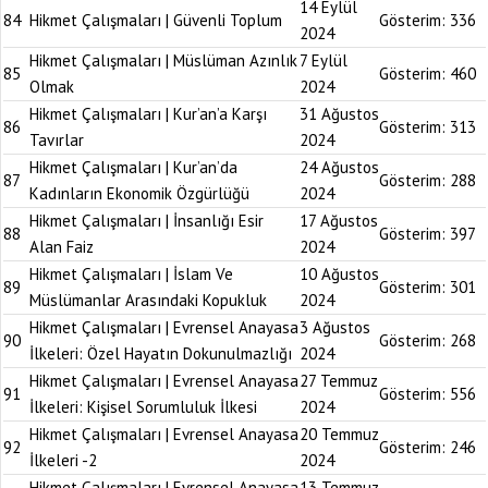
14 Eylül
84
Hikmet Çalışmaları | Güvenli Toplum
Gösterim:
336
2024
Hikmet Çalışmaları | Müslüman Azınlık
7 Eylül
85
Gösterim:
460
Olmak
2024
Hikmet Çalışmaları | Kur’an’a Karşı
31 Ağustos
86
Gösterim:
313
Tavırlar
2024
Hikmet Çalışmaları | Kur’an’da
24 Ağustos
87
Gösterim:
288
Kadınların Ekonomik Özgürlüğü
2024
Hikmet Çalışmaları | İnsanlığı Esir
17 Ağustos
88
Gösterim:
397
Alan Faiz
2024
Hikmet Çalışmaları | İslam Ve
10 Ağustos
89
Gösterim:
301
Müslümanlar Arasındaki Kopukluk
2024
Hikmet Çalışmaları | Evrensel Anayasa
3 Ağustos
90
Gösterim:
268
İlkeleri: Özel Hayatın Dokunulmazlığı
2024
Hikmet Çalışmaları | Evrensel Anayasa
27 Temmuz
91
Gösterim:
556
İlkeleri: Kişisel Sorumluluk İlkesi
2024
Hikmet Çalışmaları | Evrensel Anayasa
20 Temmuz
92
Gösterim:
246
İlkeleri -2
2024
Hikmet Çalışmaları | Evrensel Anayasa
13 Temmuz