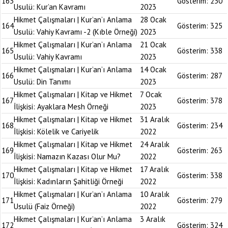
163
Gösterim:
230
Usulü: Kur’an Kavramı
2023
Hikmet Çalışmaları | Kur’an’ı Anlama
28 Ocak
164
Gösterim:
325
Usulü: Vahiy Kavramı -2 (Kıble Örneği)
2023
Hikmet Çalışmaları | Kur’an’ı Anlama
21 Ocak
165
Gösterim:
338
Usulü: Vahiy Kavramı
2023
Hikmet Çalışmaları | Kur’an’ı Anlama
14 Ocak
166
Gösterim:
287
Usulü: Din Tanımı
2023
Hikmet Çalışmaları | Kitap ve Hikmet
7 Ocak
167
Gösterim:
378
İlişkisi: Ayaklara Mesh Örneği
2023
Hikmet Çalışmaları | Kitap ve Hikmet
31 Aralık
168
Gösterim:
234
İlişkisi: Kölelik ve Cariyelik
2022
Hikmet Çalışmaları | Kitap ve Hikmet
24 Aralık
169
Gösterim:
263
İlişkisi: Namazın Kazası Olur Mu?
2022
Hikmet Çalışmaları | Kitap ve Hikmet
17 Aralık
170
Gösterim:
338
İlişkisi: Kadınların Şahitliği Örneği
2022
Hikmet Çalışmaları | Kur’an’ı Anlama
10 Aralık
171
Gösterim:
279
Usulü (Faiz Örneği)
2022
Hikmet Çalışmaları | Kur’an’ı Anlama
3 Aralık
172
Gösterim:
324