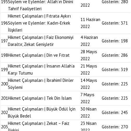
195
Söylem ve Eylemler: Allah’ın Dinini
Gösterim:
280
2022
Tahrif Faaliyetleri
Hikmet Çalışmaları | Fıtrata Aykırı
11 Haziran
196
Söylem ve Eylemler: Kadın-Erkek
Gösterim:
371
2022
İlişkileri
Hikmet Çalışmaları | Faiz Ekonomiyi
4 Haziran
197
Gösterim:
198
Daraltır, Zekat Genişletir
2022
28 Mayıs
198
Hikmet Çalışmaları | Din ve Fıtrat
Gösterim:
286
2022
Hikmet Çalışmaları | İnsanın Allah’a
21 Mayıs
199
Gösterim:
319
Karşı Tutumu
2022
Hikmet Çalışmaları | İbrahimî Dinler
14 Mayıs
200
Gösterim:
225
Söylemi
2022
7 Mayıs
201
Hikmet Çalışmaları | Tek Din İslam
Gösterim:
223
2022
Hikmet Çalışmaları | Büyük Ödül İçin
30 Nisan
202
Gösterim:
245
Büyük Bedel
2022
Hikmet Çalışmaları | Zekat – Faiz
23 Nisan
203
Gösterim:
270
İlişkisi
2022