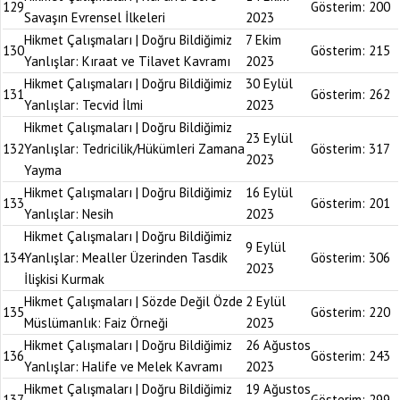
129
Gösterim:
200
Savaşın Evrensel İlkeleri
2023
Hikmet Çalışmaları | Doğru Bildiğimiz
7 Ekim
130
Gösterim:
215
Yanlışlar: Kıraat ve Tilavet Kavramı
2023
Hikmet Çalışmaları | Doğru Bildiğimiz
30 Eylül
131
Gösterim:
262
Yanlışlar: Tecvid İlmi
2023
Hikmet Çalışmaları | Doğru Bildiğimiz
23 Eylül
132
Yanlışlar: Tedricilik/Hükümleri Zamana
Gösterim:
317
2023
Yayma
Hikmet Çalışmaları | Doğru Bildiğimiz
16 Eylül
133
Gösterim:
201
Yanlışlar: Nesih
2023
Hikmet Çalışmaları | Doğru Bildiğimiz
9 Eylül
134
Yanlışlar: Mealler Üzerinden Tasdik
Gösterim:
306
2023
İlişkisi Kurmak
Hikmet Çalışmaları | Sözde Değil Özde
2 Eylül
135
Gösterim:
220
Müslümanlık: Faiz Örneği
2023
Hikmet Çalışmaları | Doğru Bildiğimiz
26 Ağustos
136
Gösterim:
243
Yanlışlar: Halife ve Melek Kavramı
2023
Hikmet Çalışmaları | Doğru Bildiğimiz
19 Ağustos
137
Gösterim:
299