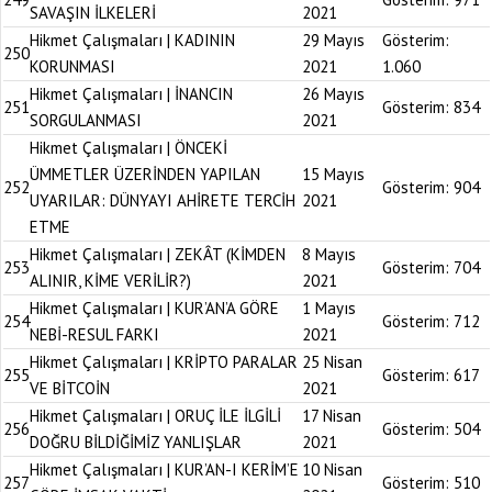
SAVAŞIN İLKELERİ
2021
Hikmet Çalışmaları | KADININ
29 Mayıs
Gösterim:
250
KORUNMASI
2021
1.060
Hikmet Çalışmaları | İNANCIN
26 Mayıs
251
Gösterim:
834
SORGULANMASI
2021
Hikmet Çalışmaları | ÖNCEKİ
ÜMMETLER ÜZERİNDEN YAPILAN
15 Mayıs
252
Gösterim:
904
UYARILAR: DÜNYAYI AHİRETE TERCİH
2021
ETME
Hikmet Çalışmaları | ZEKÂT (KİMDEN
8 Mayıs
253
Gösterim:
704
ALINIR, KİME VERİLİR?)
2021
Hikmet Çalışmaları | KUR’AN’A GÖRE
1 Mayıs
254
Gösterim:
712
NEBİ-RESUL FARKI
2021
Hikmet Çalışmaları | KRİPTO PARALAR
25 Nisan
255
Gösterim:
617
VE BİTCOİN
2021
Hikmet Çalışmaları | ORUÇ İLE İLGİLİ
17 Nisan
256
Gösterim:
504
DOĞRU BİLDİĞİMİZ YANLIŞLAR
2021
Hikmet Çalışmaları | KUR’AN-I KERİM’E
10 Nisan
257
Gösterim:
510