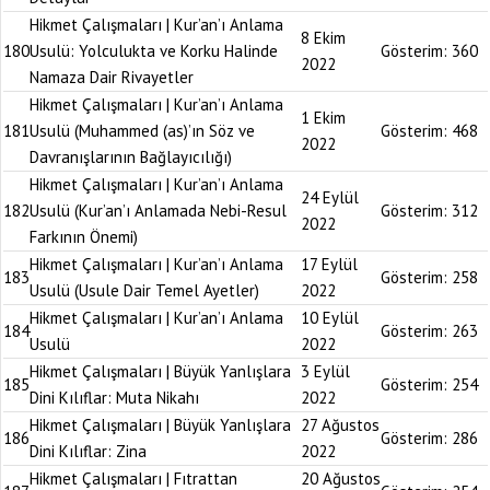
Hikmet Çalışmaları | Kur’an’ı Anlama
8 Ekim
180
Usulü: Yolculukta ve Korku Halinde
Gösterim:
360
2022
Namaza Dair Rivayetler
Hikmet Çalışmaları | Kur’an’ı Anlama
1 Ekim
181
Usulü (Muhammed (as)’ın Söz ve
Gösterim:
468
2022
Davranışlarının Bağlayıcılığı)
Hikmet Çalışmaları | Kur’an’ı Anlama
24 Eylül
182
Usulü (Kur’an’ı Anlamada Nebi-Resul
Gösterim:
312
2022
Farkının Önemi)
Hikmet Çalışmaları | Kur’an’ı Anlama
17 Eylül
183
Gösterim:
258
Usulü (Usule Dair Temel Ayetler)
2022
Hikmet Çalışmaları | Kur’an’ı Anlama
10 Eylül
184
Gösterim:
263
Usulü
2022
Hikmet Çalışmaları | Büyük Yanlışlara
3 Eylül
185
Gösterim:
254
Dini Kılıflar: Muta Nikahı
2022
Hikmet Çalışmaları | Büyük Yanlışlara
27 Ağustos
186
Gösterim:
286
Dini Kılıflar: Zina
2022
Hikmet Çalışmaları | Fıtrattan
20 Ağustos