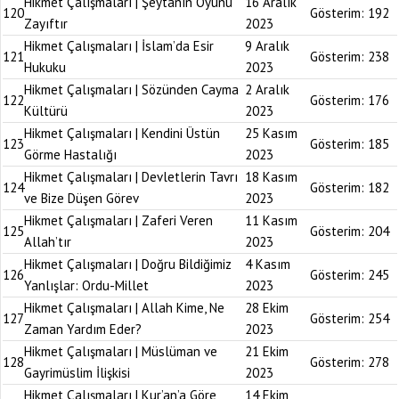
Hikmet Çalışmaları | Şeytanın Oyunu
16 Aralık
120
Gösterim:
192
Zayıftır
2023
Hikmet Çalışmaları | İslam’da Esir
9 Aralık
121
Gösterim:
238
Hukuku
2023
Hikmet Çalışmaları | Sözünden Cayma
2 Aralık
122
Gösterim:
176
Kültürü
2023
Hikmet Çalışmaları | Kendini Üstün
25 Kasım
123
Gösterim:
185
Görme Hastalığı
2023
Hikmet Çalışmaları | Devletlerin Tavrı
18 Kasım
124
Gösterim:
182
ve Bize Düşen Görev
2023
Hikmet Çalışmaları | Zaferi Veren
11 Kasım
125
Gösterim:
204
Allah’tır
2023
Hikmet Çalışmaları | Doğru Bildiğimiz
4 Kasım
126
Gösterim:
245
Yanlışlar: Ordu-Millet
2023
Hikmet Çalışmaları | Allah Kime, Ne
28 Ekim
127
Gösterim:
254
Zaman Yardım Eder?
2023
Hikmet Çalışmaları | Müslüman ve
21 Ekim
128
Gösterim:
278
Gayrimüslim İlişkisi
2023
Hikmet Çalışmaları | Kur’an’a Göre
14 Ekim