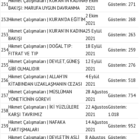
Hikmet Çalışmaları | KUR’AN’IN KADINA
9 Ekim
231
Gösterim:
271
BAKIŞI: MARUFA UYGUN DAVRANMA
2021
2 Ekim
232
Hikmet Çalışmaları | KUR’AN’DA EĞİTİM
Gösterim:
268
2021
Hikmet Çalışmaları | KUR’AN’IN KADINA
25 Eylül
233
Gösterim:
263
BAKIŞI
2021
Hikmet Çalışmaları | DOĞAL TIP:
18 Eylül
234
Gösterim:
259
FITRAT VE TIP
2021
Hikmet Çalışmaları | DEVLET, GÜNEŞ
12 Eylül
235
Gösterim:
276
GİBİ OLMALIDIR
2021
Hikmet Çalışmaları | ALLAH’IN
4 Eylül
236
Gösterim:
518
KİTABINDAN UZAKLAŞMANIN CEZASI
2021
Hikmet Çalışmaları | MÜSLÜMAN
28 Ağustos
237
Gösterim:
734
YÖNETİCİNİN GÖREVİ
2021
Hikmet Çalışmaları | İKİ YÜZLÜLERE
22 Ağustos
Gösterim:
238
KARŞI TAVRIMIZ
2021
1.018
Hikmet Çalışmaları | NAFAKA
14 Ağustos
239
Gösterim:
952
TARTIŞMALARI
2021
Hikmet Çalışmaları | DEVLETİN ASLİ
8 Ağustos
Gösterim: