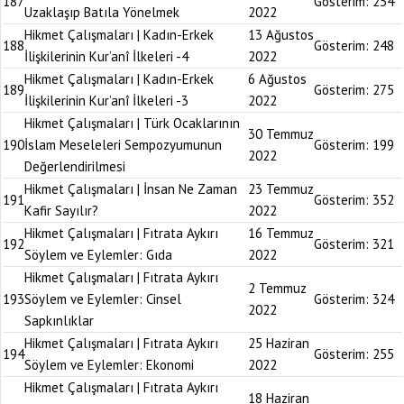
187
Gösterim:
254
Uzaklaşıp Batıla Yönelmek
2022
Hikmet Çalışmaları | Kadın-Erkek
13 Ağustos
188
Gösterim:
248
İlişkilerinin Kur’anî İlkeleri -4
2022
Hikmet Çalışmaları | Kadın-Erkek
6 Ağustos
189
Gösterim:
275
İlişkilerinin Kur’anî İlkeleri -3
2022
Hikmet Çalışmaları | Türk Ocaklarının
30 Temmuz
190
İslam Meseleleri Sempozyumunun
Gösterim:
199
2022
Değerlendirilmesi
Hikmet Çalışmaları | İnsan Ne Zaman
23 Temmuz
191
Gösterim:
352
Kafir Sayılır?
2022
Hikmet Çalışmaları | Fıtrata Aykırı
16 Temmuz
192
Gösterim:
321
Söylem ve Eylemler: Gıda
2022
Hikmet Çalışmaları | Fıtrata Aykırı
2 Temmuz
193
Söylem ve Eylemler: Cinsel
Gösterim:
324
2022
Sapkınlıklar
Hikmet Çalışmaları | Fıtrata Aykırı
25 Haziran
194
Gösterim:
255
Söylem ve Eylemler: Ekonomi
2022
Hikmet Çalışmaları | Fıtrata Aykırı
18 Haziran