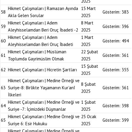
2025
Hikmet Çalışmaları | Ramazan Ayında
15 Mart
58
Gösterim:
383
Akla Gelen Sorular
2025
Hikmet Çalışmaları | Adem
8 Mart
59
Gösterim:
396
Aleyhisselamdan Beri Oruç İbadeti -2
2025
Hikmet Çalışmaları | Adem
1 Mart
60
Gösterim:
494
Aleyhisselamdan Beri Oruç İbadeti
2025
Hikmet Çalışmaları | Müslüman
22 Şubat
61
Gösterim:
361
Toplumda Gayrimüslim Olmak
2025
15 Şubat
62
Hikmet Çalışmaları | Hicretin Şartları
Gösterim:
355
2025
Hikmet Çalışmaları | Medine Örneği ve
8 Şubat
63
Suriye-8: Birlikte Yaşamanın Kur’anî
Gösterim:
361
2025
İlkeleri
Hikmet Çalışmaları | Medine Örneği ve
1 Şubat
64
Gösterim:
398
Suriye -7: İçimizdeki Düşmanlar
2025
Hikmet Çalışmaları | Medine Örneği ve
25 Ocak
65
Gösterim:
399
Suriye 6: Esir Hukuku
2025
Hikmet Çalışmaları | Medine Örneği ve