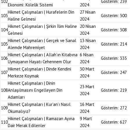
102
Gösterim:
239
Ekonomi: Kölelik Sistemi
2024
Hikmet Çalışmaları | Hurafelerin Din
27 Nisan
103
Gösterim:
300
Haline Gelmesi
2024
Hikmet Çalışmaları | Şirkin İlim Haline
20 Nisan
104
Gösterim:
308
Gelmesi
2024
Hikmet Çalışmaları | Gerçek ve Sanal
13 Nisan
105
Gösterim:
214
Alemde Mahremiyet
2024
Hikmet Çalışmaları | Allah’ın Kitabına
6 Nisan
106
Gösterim:
335
Uymayanın Hayatı Cehennem Olur
2024
Hikmet Çalışmaları | Dinde Kendini
30 Mart
107
Gösterim:
247
Merkeze Koymak
2024
Hikmet Çalışmaları | Dinin
23 Mart
108
Anlaşılmasını Engelleyen Din
Gösterim:
219
2024
Adamları
Hikmet Çalışmaları | Kur’an’ı Nasıl
16 Mart
109
Gösterim:
272
Okumalıyız?
2024
Hikmet Çalışmaları | Ramazan Ayına
9 Mart
110
Gösterim:
627
Dair Merak Edilenler
2024