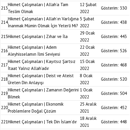
Hikmet Çalışmaları | Allah’a Tam
12 Şubat
213
Gösterim:
330
Teslim Olmak
2022
Hikmet Çalışmaları | Allah’ın Varlığına
5 Şubat
214
Gösterim:
438
İnanmak Mümin Olmak İçin Yeterli Mi?
2022
29 Ocak
215
Hikmet Çalışmaları | Zıhar ve İla
Gösterim:
443
2022
Hikmet Çalışmaları | Adem
22 Ocak
216
Gösterim:
526
Aleyhisselamın İlmi Seviyesi
2022
Hikmet Çalışmaları | Kayıtsız Şartsız
15 Ocak
217
Gösterim:
468
İtaat Yalnız Allah’adır
2022
Hikmet Çalışmaları | Deist ve Ateist
8 Ocak
218
Gösterim:
520
Üreten Din Anlayışı
2022
Hikmet Çalışmaları | Zamanın Değerini
1 Ocak
219
Gösterim:
504
Bilmek
2022
Hikmet Çalışmaları | Ekonomik
25 Aralık
220
Gösterim:
452
Problemlere Doğal Çözüm
2021
18 Aralık
221
Hikmet Çalışmaları | Tek Din İslam’dır
Gösterim:
448
2021