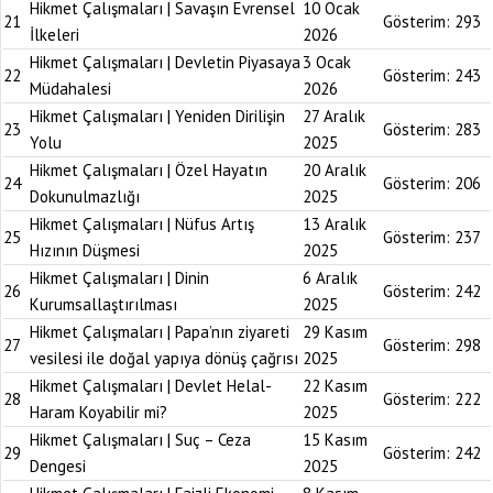
Hikmet Çalışmaları | Savaşın Evrensel
10 Ocak
21
Gösterim:
293
İlkeleri
2026
Hikmet Çalışmaları | Devletin Piyasaya
3 Ocak
22
Gösterim:
243
Müdahalesi
2026
Hikmet Çalışmaları | Yeniden Dirilişin
27 Aralık
23
Gösterim:
283
Yolu
2025
Hikmet Çalışmaları | Özel Hayatın
20 Aralık
24
Gösterim:
206
Dokunulmazlığı
2025
Hikmet Çalışmaları | Nüfus Artış
13 Aralık
25
Gösterim:
237
Hızının Düşmesi
2025
Hikmet Çalışmaları | Dinin
6 Aralık
26
Gösterim:
242
Kurumsallaştırılması
2025
Hikmet Çalışmaları | Papa’nın ziyareti
29 Kasım
27
Gösterim:
298
vesilesi ile doğal yapıya dönüş çağrısı
2025
Hikmet Çalışmaları | Devlet Helal-
22 Kasım
28
Gösterim:
222
Haram Koyabilir mi?
2025
Hikmet Çalışmaları | Suç – Ceza
15 Kasım
29
Gösterim:
242
Dengesi
2025