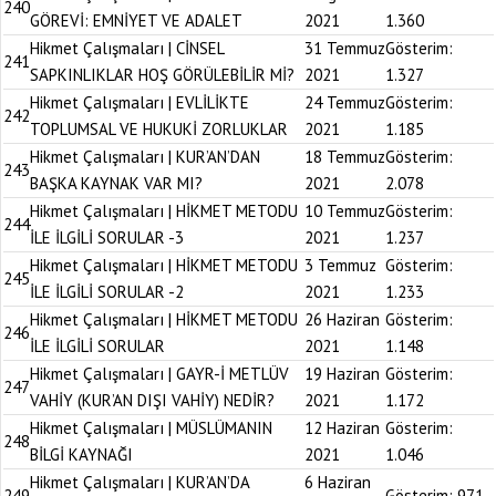
240
GÖREVİ: EMNİYET VE ADALET
2021
1.360
Hikmet Çalışmaları | CİNSEL
31 Temmuz
Gösterim:
241
SAPKINLIKLAR HOŞ GÖRÜLEBİLİR Mİ?
2021
1.327
Hikmet Çalışmaları | EVLİLİKTE
24 Temmuz
Gösterim:
242
TOPLUMSAL VE HUKUKİ ZORLUKLAR
2021
1.185
Hikmet Çalışmaları | KUR’AN’DAN
18 Temmuz
Gösterim:
243
BAŞKA KAYNAK VAR MI?
2021
2.078
Hikmet Çalışmaları | HİKMET METODU
10 Temmuz
Gösterim:
244
İLE İLGİLİ SORULAR -3
2021
1.237
Hikmet Çalışmaları | HİKMET METODU
3 Temmuz
Gösterim:
245
İLE İLGİLİ SORULAR -2
2021
1.233
Hikmet Çalışmaları | HİKMET METODU
26 Haziran
Gösterim:
246
İLE İLGİLİ SORULAR
2021
1.148
Hikmet Çalışmaları | GAYR-İ METLÜV
19 Haziran
Gösterim:
247
VAHİY (KUR’AN DIŞI VAHİY) NEDİR?
2021
1.172
Hikmet Çalışmaları | MÜSLÜMANIN
12 Haziran
Gösterim:
248
BİLGİ KAYNAĞI
2021
1.046
Hikmet Çalışmaları | KUR’AN’DA
6 Haziran
249
Gösterim:
971