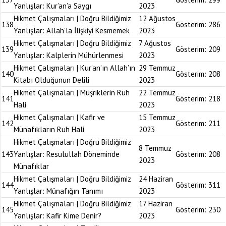
Yanlışlar: Kur’an’a Saygı
2023
Hikmet Çalışmaları | Doğru Bildiğimiz
12 Ağustos
138
Gösterim:
286
Yanlışlar: Allah’la İlişkiyi Kesmemek
2023
Hikmet Çalışmaları | Doğru Bildiğimiz
7 Ağustos
139
Gösterim:
209
Yanlışlar: Kalplerin Mühürlenmesi
2023
Hikmet Çalışmaları | Kur’an’ın Allah’ın
29 Temmuz
140
Gösterim:
208
Kitabı Olduğunun Delili
2023
Hikmet Çalışmaları | Müşriklerin Ruh
22 Temmuz
141
Gösterim:
218
Hali
2023
Hikmet Çalışmaları | Kafir ve
15 Temmuz
142
Gösterim:
211
Münafıkların Ruh Hali
2023
Hikmet Çalışmaları | Doğru Bildiğimiz
8 Temmuz
143
Yanlışlar: Resulullah Döneminde
Gösterim:
208
2023
Münafıklar
Hikmet Çalışmaları | Doğru Bildiğimiz
24 Haziran
144
Gösterim:
311
Yanlışlar: Münafığın Tanımı
2023
Hikmet Çalışmaları | Doğru Bildiğimiz
17 Haziran
145
Gösterim:
230
Yanlışlar: Kafir Kime Denir?
2023