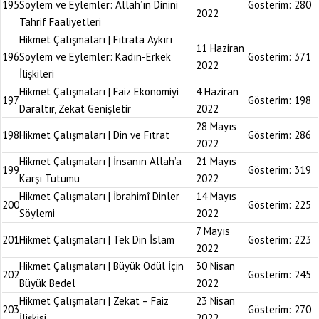
195
Söylem ve Eylemler: Allah’ın Dinini
Gösterim:
280
2022
Tahrif Faaliyetleri
Hikmet Çalışmaları | Fıtrata Aykırı
11 Haziran
196
Söylem ve Eylemler: Kadın-Erkek
Gösterim:
371
2022
İlişkileri
Hikmet Çalışmaları | Faiz Ekonomiyi
4 Haziran
197
Gösterim:
198
Daraltır, Zekat Genişletir
2022
28 Mayıs
198
Hikmet Çalışmaları | Din ve Fıtrat
Gösterim:
286
2022
Hikmet Çalışmaları | İnsanın Allah’a
21 Mayıs
199
Gösterim:
319
Karşı Tutumu
2022
Hikmet Çalışmaları | İbrahimî Dinler
14 Mayıs
200
Gösterim:
225
Söylemi
2022
7 Mayıs
201
Hikmet Çalışmaları | Tek Din İslam
Gösterim:
223
2022
Hikmet Çalışmaları | Büyük Ödül İçin
30 Nisan
202
Gösterim:
245
Büyük Bedel
2022
Hikmet Çalışmaları | Zekat – Faiz
23 Nisan
203
Gösterim:
270
İlişkisi
2022