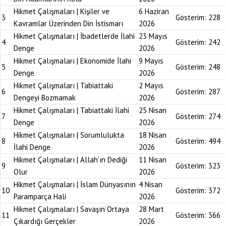
Hikmet Çalışmaları | Kişiler ve
6 Haziran
3
Gösterim:
228
Kavramlar Üzerinden Din İstismarı
2026
Hikmet Çalışmaları | İbadetlerde İlahi
23 Mayıs
4
Gösterim:
242
Denge
2026
Hikmet Çalışmaları | Ekonomide İlahi
9 Mayıs
5
Gösterim:
248
Denge
2026
Hikmet Çalışmaları | Tabiattaki
2 Mayıs
6
Gösterim:
287
Dengeyi Bozmamak
2026
Hikmet Çalışmaları | Tabiattaki İlahi
25 Nisan
7
Gösterim:
274
Denge
2026
Hikmet Çalışmaları | Sorumlulukta
18 Nisan
8
Gösterim:
494
İlahi Denge
2026
Hikmet Çalışmaları | Allah’ın Dediği
11 Nisan
9
Gösterim:
323
Olur
2026
Hikmet Çalışmaları | İslam Dünyasının
4 Nisan
10
Gösterim:
372
Paramparça Hali
2026
Hikmet Çalışmaları | Savaşın Ortaya
28 Mart
11
Gösterim:
366
Çıkardığı Gerçekler
2026