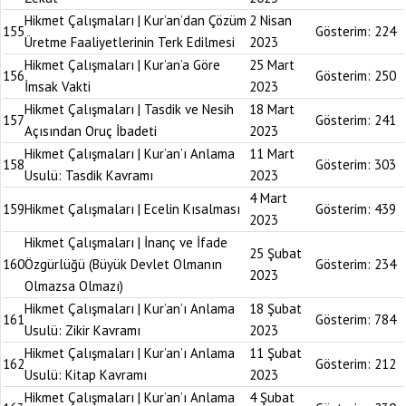
Hikmet Çalışmaları | Kur’an’dan Çözüm
2 Nisan
155
Gösterim:
224
Üretme Faaliyetlerinin Terk Edilmesi
2023
Hikmet Çalışmaları | Kur’an’a Göre
25 Mart
156
Gösterim:
250
İmsak Vakti
2023
Hikmet Çalışmaları | Tasdik ve Nesih
18 Mart
157
Gösterim:
241
Açısından Oruç İbadeti
2023
Hikmet Çalışmaları | Kur’an’ı Anlama
11 Mart
158
Gösterim:
303
Usulü: Tasdik Kavramı
2023
4 Mart
159
Hikmet Çalışmaları | Ecelin Kısalması
Gösterim:
439
2023
Hikmet Çalışmaları | İnanç ve İfade
25 Şubat
160
Özgürlüğü (Büyük Devlet Olmanın
Gösterim:
234
2023
Olmazsa Olmazı)
Hikmet Çalışmaları | Kur’an’ı Anlama
18 Şubat
161
Gösterim:
784
Usulü: Zikir Kavramı
2023
Hikmet Çalışmaları | Kur’an’ı Anlama
11 Şubat
162
Gösterim:
212
Usulü: Kitap Kavramı
2023
Hikmet Çalışmaları | Kur’an’ı Anlama
4 Şubat