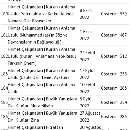
Hikmet Çalışmaları | Kur’an’ı Anlama
8 Ekim
180
Usulü: Yolculukta ve Korku Halinde
Gösterim:
359
2022
Namaza Dair Rivayetler
Hikmet Çalışmaları | Kur’an’ı Anlama
1 Ekim
181
Usulü (Muhammed (as)’ın Söz ve
Gösterim:
467
2022
Davranışlarının Bağlayıcılığı)
Hikmet Çalışmaları | Kur’an’ı Anlama
24 Eylül
182
Usulü (Kur’an’ı Anlamada Nebi-Resul
Gösterim:
312
2022
Farkının Önemi)
Hikmet Çalışmaları | Kur’an’ı Anlama
17 Eylül
183
Gösterim:
258
Usulü (Usule Dair Temel Ayetler)
2022
Hikmet Çalışmaları | Kur’an’ı Anlama
10 Eylül
184
Gösterim:
263
Usulü
2022
Hikmet Çalışmaları | Büyük Yanlışlara
3 Eylül
185
Gösterim:
254
Dini Kılıflar: Muta Nikahı
2022
Hikmet Çalışmaları | Büyük Yanlışlara
27 Ağustos
186
Gösterim:
286
Dini Kılıflar: Zina
2022
Hikmet Çalışmaları | Fıtrattan
20 Ağustos