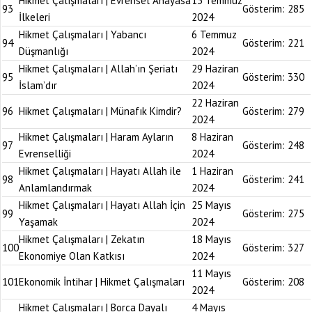
Hikmet Çalışmaları | Evrensel Anayasa
13 Temmuz
93
Gösterim:
285
İlkeleri
2024
Hikmet Çalışmaları | Yabancı
6 Temmuz
94
Gösterim:
221
Düşmanlığı
2024
Hikmet Çalışmaları | Allah’ın Şeriatı
29 Haziran
95
Gösterim:
330
İslam’dır
2024
22 Haziran
96
Hikmet Çalışmaları | Münafık Kimdir?
Gösterim:
279
2024
Hikmet Çalışmaları | Haram Ayların
8 Haziran
97
Gösterim:
248
Evrenselliği
2024
Hikmet Çalışmaları | Hayatı Allah ile
1 Haziran
98
Gösterim:
241
Anlamlandırmak
2024
Hikmet Çalışmaları | Hayatı Allah İçin
25 Mayıs
99
Gösterim:
275
Yaşamak
2024
Hikmet Çalışmaları | Zekatın
18 Mayıs
100
Gösterim:
327
Ekonomiye Olan Katkısı
2024
11 Mayıs
101
Ekonomik İntihar | Hikmet Çalışmaları
Gösterim:
208
2024
Hikmet Çalışmaları | Borca Dayalı
4 Mayıs