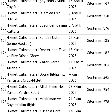
Hikmet Çalışmaları | Şeytanın Oyunu
16 Aralık
120
Gösterim:
192
Zayıftır
2023
Hikmet Çalışmaları | İslam’da Esir
9 Aralık
121
Gösterim:
238
Hukuku
2023
Hikmet Çalışmaları | Sözünden Cayma
2 Aralık
122
Gösterim:
176
Kültürü
2023
Hikmet Çalışmaları | Kendini Üstün
25 Kasım
123
Gösterim:
185
Görme Hastalığı
2023
Hikmet Çalışmaları | Devletlerin Tavrı
18 Kasım
124
Gösterim:
182
ve Bize Düşen Görev
2023
Hikmet Çalışmaları | Zaferi Veren
11 Kasım
125
Gösterim:
204
Allah’tır
2023
Hikmet Çalışmaları | Doğru Bildiğimiz
4 Kasım
126
Gösterim:
245
Yanlışlar: Ordu-Millet
2023
Hikmet Çalışmaları | Allah Kime, Ne
28 Ekim
127
Gösterim:
254
Zaman Yardım Eder?
2023
Hikmet Çalışmaları | Müslüman ve
21 Ekim
128
Gösterim:
278
Gayrimüslim İlişkisi
2023
Hikmet Çalışmaları | Kur’an’a Göre
14 Ekim