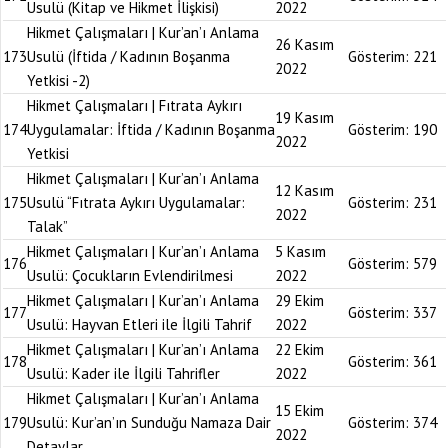
Usulü (Kitap ve Hikmet İlişkisi)
2022
Hikmet Çalışmaları | Kur’an’ı Anlama
26 Kasım
173
Usulü (İftida / Kadının Boşanma
Gösterim:
221
2022
Yetkisi -2)
Hikmet Çalışmaları | Fıtrata Aykırı
19 Kasım
174
Uygulamalar: İftida / Kadının Boşanma
Gösterim:
190
2022
Yetkisi
Hikmet Çalışmaları | Kur’an’ı Anlama
12 Kasım
175
Usulü “Fıtrata Aykırı Uygulamalar:
Gösterim:
231
2022
Talak”
Hikmet Çalışmaları | Kur’an’ı Anlama
5 Kasım
176
Gösterim:
579
Usulü: Çocukların Evlendirilmesi
2022
Hikmet Çalışmaları | Kur’an’ı Anlama
29 Ekim
177
Gösterim:
337
Usulü: Hayvan Etleri ile İlgili Tahrif
2022
Hikmet Çalışmaları | Kur’an’ı Anlama
22 Ekim
178
Gösterim:
361
Usulü: Kader ile İlgili Tahrifler
2022
Hikmet Çalışmaları | Kur’an’ı Anlama
15 Ekim
179
Usulü: Kur’an’ın Sunduğu Namaza Dair
Gösterim:
374
2022
Detaylar