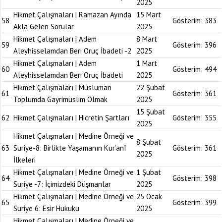
2025
Hikmet Çalışmaları | Ramazan Ayında
15 Mart
58
Gösterim:
383
Akla Gelen Sorular
2025
Hikmet Çalışmaları | Adem
8 Mart
59
Gösterim:
396
Aleyhisselamdan Beri Oruç İbadeti -2
2025
Hikmet Çalışmaları | Adem
1 Mart
60
Gösterim:
494
Aleyhisselamdan Beri Oruç İbadeti
2025
Hikmet Çalışmaları | Müslüman
22 Şubat
61
Gösterim:
361
Toplumda Gayrimüslim Olmak
2025
15 Şubat
62
Hikmet Çalışmaları | Hicretin Şartları
Gösterim:
355
2025
Hikmet Çalışmaları | Medine Örneği ve
8 Şubat
63
Suriye-8: Birlikte Yaşamanın Kur’anî
Gösterim:
361
2025
İlkeleri
Hikmet Çalışmaları | Medine Örneği ve
1 Şubat
64
Gösterim:
398
Suriye -7: İçimizdeki Düşmanlar
2025
Hikmet Çalışmaları | Medine Örneği ve
25 Ocak
65
Gösterim:
399
Suriye 6: Esir Hukuku
2025
Hikmet Çalışmaları | Medine Örneği ve