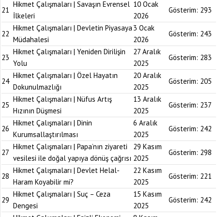
Hikmet Çalışmaları | Savaşın Evrensel
10 Ocak
21
Gösterim:
293
İlkeleri
2026
Hikmet Çalışmaları | Devletin Piyasaya
3 Ocak
22
Gösterim:
243
Müdahalesi
2026
Hikmet Çalışmaları | Yeniden Dirilişin
27 Aralık
23
Gösterim:
283
Yolu
2025
Hikmet Çalışmaları | Özel Hayatın
20 Aralık
24
Gösterim:
205
Dokunulmazlığı
2025
Hikmet Çalışmaları | Nüfus Artış
13 Aralık
25
Gösterim:
237
Hızının Düşmesi
2025
Hikmet Çalışmaları | Dinin
6 Aralık
26
Gösterim:
242
Kurumsallaştırılması
2025
Hikmet Çalışmaları | Papa’nın ziyareti
29 Kasım
27
Gösterim:
298
vesilesi ile doğal yapıya dönüş çağrısı
2025
Hikmet Çalışmaları | Devlet Helal-
22 Kasım
28
Gösterim:
221
Haram Koyabilir mi?
2025
Hikmet Çalışmaları | Suç – Ceza
15 Kasım
29
Gösterim:
242
Dengesi
2025