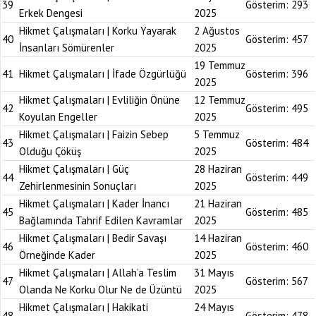
39
Gösterim:
293
Erkek Dengesi
2025
Hikmet Çalışmaları | Korku Yayarak
2 Ağustos
40
Gösterim:
457
İnsanları Sömürenler
2025
19 Temmuz
41
Hikmet Çalışmaları | İfade Özgürlüğü
Gösterim:
396
2025
Hikmet Çalışmaları | Evliliğin Önüne
12 Temmuz
42
Gösterim:
495
Koyulan Engeller
2025
Hikmet Çalışmaları | Faizin Sebep
5 Temmuz
43
Gösterim:
484
Olduğu Çöküş
2025
Hikmet Çalışmaları | Güç
28 Haziran
44
Gösterim:
449
Zehirlenmesinin Sonuçları
2025
Hikmet Çalışmaları | Kader İnancı
21 Haziran
45
Gösterim:
485
Bağlamında Tahrif Edilen Kavramlar
2025
Hikmet Çalışmaları | Bedir Savaşı
14 Haziran
46
Gösterim:
460
Örneğinde Kader
2025
Hikmet Çalışmaları | Allah’a Teslim
31 Mayıs
47
Gösterim:
567
Olanda Ne Korku Olur Ne de Üzüntü
2025
Hikmet Çalışmaları | Hakikati
24 Mayıs
48
Gösterim:
478