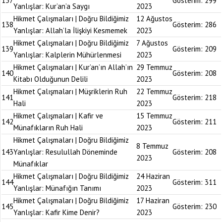
137
Gösterim:
299
Yanlışlar: Kur’an’a Saygı
2023
Hikmet Çalışmaları | Doğru Bildiğimiz
12 Ağustos
138
Gösterim:
286
Yanlışlar: Allah’la İlişkiyi Kesmemek
2023
Hikmet Çalışmaları | Doğru Bildiğimiz
7 Ağustos
139
Gösterim:
209
Yanlışlar: Kalplerin Mühürlenmesi
2023
Hikmet Çalışmaları | Kur’an’ın Allah’ın
29 Temmuz
140
Gösterim:
208
Kitabı Olduğunun Delili
2023
Hikmet Çalışmaları | Müşriklerin Ruh
22 Temmuz
141
Gösterim:
218
Hali
2023
Hikmet Çalışmaları | Kafir ve
15 Temmuz
142
Gösterim:
211
Münafıkların Ruh Hali
2023
Hikmet Çalışmaları | Doğru Bildiğimiz
8 Temmuz
143
Yanlışlar: Resulullah Döneminde
Gösterim:
208
2023
Münafıklar
Hikmet Çalışmaları | Doğru Bildiğimiz
24 Haziran
144
Gösterim:
311
Yanlışlar: Münafığın Tanımı
2023
Hikmet Çalışmaları | Doğru Bildiğimiz
17 Haziran
145
Gösterim:
230
Yanlışlar: Kafir Kime Denir?
2023