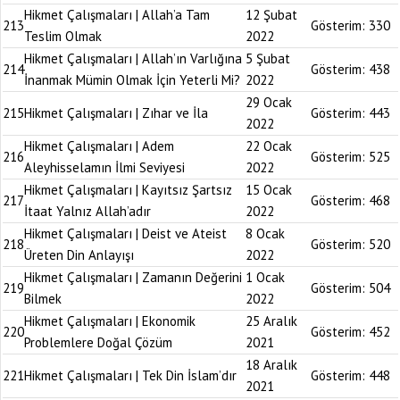
Hikmet Çalışmaları | Allah’a Tam
12 Şubat
213
Gösterim:
330
Teslim Olmak
2022
Hikmet Çalışmaları | Allah’ın Varlığına
5 Şubat
214
Gösterim:
438
İnanmak Mümin Olmak İçin Yeterli Mi?
2022
29 Ocak
215
Hikmet Çalışmaları | Zıhar ve İla
Gösterim:
443
2022
Hikmet Çalışmaları | Adem
22 Ocak
216
Gösterim:
525
Aleyhisselamın İlmi Seviyesi
2022
Hikmet Çalışmaları | Kayıtsız Şartsız
15 Ocak
217
Gösterim:
468
İtaat Yalnız Allah’adır
2022
Hikmet Çalışmaları | Deist ve Ateist
8 Ocak
218
Gösterim:
520
Üreten Din Anlayışı
2022
Hikmet Çalışmaları | Zamanın Değerini
1 Ocak
219
Gösterim:
504
Bilmek
2022
Hikmet Çalışmaları | Ekonomik
25 Aralık
220
Gösterim:
452
Problemlere Doğal Çözüm
2021
18 Aralık
221
Hikmet Çalışmaları | Tek Din İslam’dır
Gösterim:
448
2021