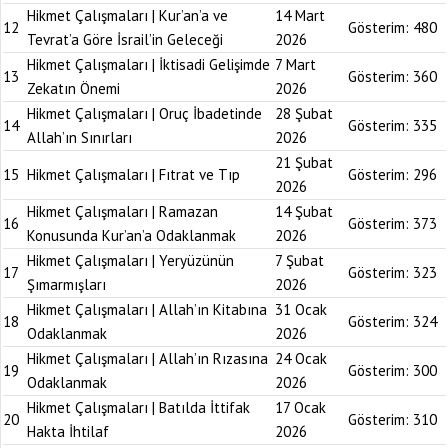
Hikmet Çalışmaları | Kur’an’a ve
14 Mart
12
Gösterim:
480
Tevrat’a Göre İsrail’in Geleceği
2026
Hikmet Çalışmaları | İktisadi Gelişimde
7 Mart
13
Gösterim:
360
Zekatın Önemi
2026
Hikmet Çalışmaları | Oruç İbadetinde
28 Şubat
14
Gösterim:
335
Allah’ın Sınırları
2026
21 Şubat
15
Hikmet Çalışmaları | Fıtrat ve Tıp
Gösterim:
296
2026
Hikmet Çalışmaları | Ramazan
14 Şubat
16
Gösterim:
373
Konusunda Kur’an’a Odaklanmak
2026
Hikmet Çalışmaları | Yeryüzünün
7 Şubat
17
Gösterim:
323
Şımarmışları
2026
Hikmet Çalışmaları | Allah’ın Kitabına
31 Ocak
18
Gösterim:
324
Odaklanmak
2026
Hikmet Çalışmaları | Allah’ın Rızasına
24 Ocak
19
Gösterim:
300
Odaklanmak
2026
Hikmet Çalışmaları | Batılda İttifak
17 Ocak
20
Gösterim:
310
Hakta İhtilaf
2026