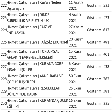
Hikmet Çalışmaları | Kur’an Neden
11 Aralık
222
Gösterim:
523
Dışlanıyor?
2021
Hikmet Çalışmaları | DİNDE
4 Aralık
223
Gösterim:
473
SÜREKLİLİK VE BÜTÜNLÜK
2021
Hikmet Çalışmaları | FAİZ VE
27 Kasım
224
Gösterim:
613
ENFLASYON
2021
20 Kasım
225
Hikmet Çalışmaları | FAİZSİZ EKONOMİ
Gösterim:
491
2021
Hikmet Çalışmaları | TOPLUMSAL
13 Kasım
226
Gösterim:
401
AHLAKIN EVRENSEL İLKELERİ
2021
Hikmet Çalışmaları | KUR’AN’A GÖRE
6 Kasım
227
Gösterim:
438
İNSAN İLİŞKİLERİ
2021
Hikmet Çalışmaları | ANNE-BABA VE
30 Ekim
228
Gösterim:
363
ÇOCUK İLİŞKİLERİ
2021
Hikmet Çalışmaları | RESULULLAH
23 Ekim
229
Gösterim:
381
DÖNEMİNDE KADIN
2021
Hikmet Çalışmaları | KUR’AN’DA ÇOCUK
16 Ekim
230
Gösterim:
225
EĞİTİMİ
2021