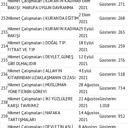
Hikmet Çalışmaları | KUR’AN’IN KADINA
9 Ekim
231
Gösterim:
271
BAKIŞI: MARUFA UYGUN DAVRANMA
2021
2 Ekim
232
Hikmet Çalışmaları | KUR’AN’DA EĞİTİM
Gösterim:
268
2021
Hikmet Çalışmaları | KUR’AN’IN KADINA
25 Eylül
233
Gösterim:
263
BAKIŞI
2021
Hikmet Çalışmaları | DOĞAL TIP:
18 Eylül
234
Gösterim:
259
FITRAT VE TIP
2021
Hikmet Çalışmaları | DEVLET, GÜNEŞ
12 Eylül
235
Gösterim:
276
GİBİ OLMALIDIR
2021
Hikmet Çalışmaları | ALLAH’IN
4 Eylül
236
Gösterim:
518
KİTABINDAN UZAKLAŞMANIN CEZASI
2021
Hikmet Çalışmaları | MÜSLÜMAN
28 Ağustos
237
Gösterim:
734
YÖNETİCİNİN GÖREVİ
2021
Hikmet Çalışmaları | İKİ YÜZLÜLERE
22 Ağustos
Gösterim:
238
KARŞI TAVRIMIZ
2021
1.018
Hikmet Çalışmaları | NAFAKA
14 Ağustos
239
Gösterim:
952
TARTIŞMALARI
2021
Hikmet Çalışmaları | DEVLETİN ASLİ
8 Ağustos
Gösterim: