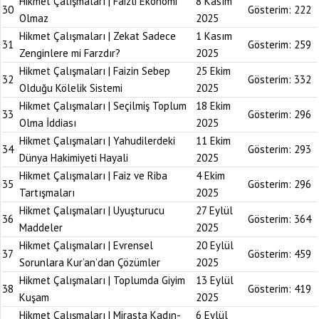
Hikmet Çalışmaları | Faizli Ekonomi
8 Kasım
30
Gösterim:
222
Olmaz
2025
Hikmet Çalışmaları | Zekat Sadece
1 Kasım
31
Gösterim:
259
Zenginlere mi Farzdır?
2025
Hikmet Çalışmaları | Faizin Sebep
25 Ekim
32
Gösterim:
332
Olduğu Kölelik Sistemi
2025
Hikmet Çalışmaları | Seçilmiş Toplum
18 Ekim
33
Gösterim:
296
Olma İddiası
2025
Hikmet Çalışmaları | Yahudilerdeki
11 Ekim
34
Gösterim:
293
Dünya Hakimiyeti Hayali
2025
Hikmet Çalışmaları | Faiz ve Riba
4 Ekim
35
Gösterim:
296
Tartışmaları
2025
Hikmet Çalışmaları | Uyuşturucu
27 Eylül
36
Gösterim:
364
Maddeler
2025
Hikmet Çalışmaları | Evrensel
20 Eylül
37
Gösterim:
459
Sorunlara Kur’an’dan Çözümler
2025
Hikmet Çalışmaları | Toplumda Giyim
13 Eylül
38
Gösterim:
419
Kuşam
2025
Hikmet Çalışmaları | Mirasta Kadın-
6 Eylül