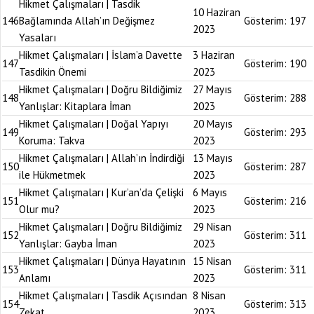
Hikmet Çalışmaları | Tasdik
10 Haziran
146
Bağlamında Allah’ın Değişmez
Gösterim:
197
2023
Yasaları
Hikmet Çalışmaları | İslam’a Davette
3 Haziran
147
Gösterim:
190
Tasdikin Önemi
2023
Hikmet Çalışmaları | Doğru Bildiğimiz
27 Mayıs
148
Gösterim:
288
Yanlışlar: Kitaplara İman
2023
Hikmet Çalışmaları | Doğal Yapıyı
20 Mayıs
149
Gösterim:
293
Koruma: Takva
2023
Hikmet Çalışmaları | Allah’ın İndirdiği
13 Mayıs
150
Gösterim:
287
ile Hükmetmek
2023
Hikmet Çalışmaları | Kur’an’da Çelişki
6 Mayıs
151
Gösterim:
216
Olur mu?
2023
Hikmet Çalışmaları | Doğru Bildiğimiz
29 Nisan
152
Gösterim:
311
Yanlışlar: Gayba İman
2023
Hikmet Çalışmaları | Dünya Hayatının
15 Nisan
153
Gösterim:
311
Anlamı
2023
Hikmet Çalışmaları | Tasdik Açısından
8 Nisan
154
Gösterim:
313
Zekat
2023