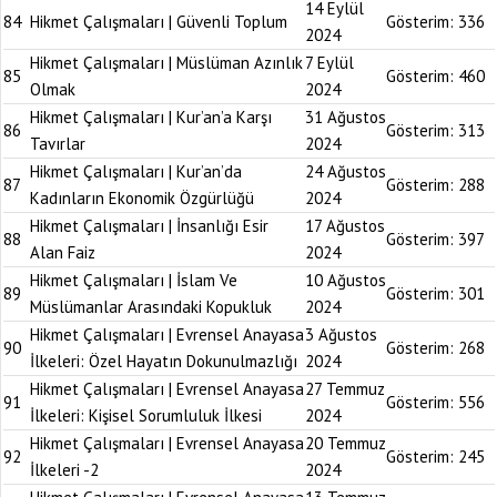
14 Eylül
84
Hikmet Çalışmaları | Güvenli Toplum
Gösterim:
336
2024
Hikmet Çalışmaları | Müslüman Azınlık
7 Eylül
85
Gösterim:
460
Olmak
2024
Hikmet Çalışmaları | Kur’an’a Karşı
31 Ağustos
86
Gösterim:
313
Tavırlar
2024
Hikmet Çalışmaları | Kur’an’da
24 Ağustos
87
Gösterim:
288
Kadınların Ekonomik Özgürlüğü
2024
Hikmet Çalışmaları | İnsanlığı Esir
17 Ağustos
88
Gösterim:
397
Alan Faiz
2024
Hikmet Çalışmaları | İslam Ve
10 Ağustos
89
Gösterim:
301
Müslümanlar Arasındaki Kopukluk
2024
Hikmet Çalışmaları | Evrensel Anayasa
3 Ağustos
90
Gösterim:
268
İlkeleri: Özel Hayatın Dokunulmazlığı
2024
Hikmet Çalışmaları | Evrensel Anayasa
27 Temmuz
91
Gösterim:
556
İlkeleri: Kişisel Sorumluluk İlkesi
2024
Hikmet Çalışmaları | Evrensel Anayasa
20 Temmuz
92
Gösterim:
245
İlkeleri -2
2024