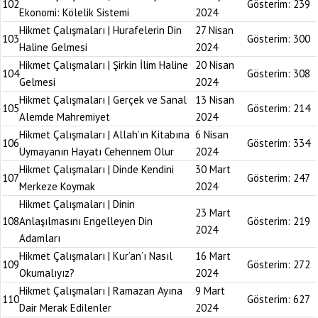
102
Gösterim:
239
Ekonomi: Kölelik Sistemi
2024
Hikmet Çalışmaları | Hurafelerin Din
27 Nisan
103
Gösterim:
300
Haline Gelmesi
2024
Hikmet Çalışmaları | Şirkin İlim Haline
20 Nisan
104
Gösterim:
308
Gelmesi
2024
Hikmet Çalışmaları | Gerçek ve Sanal
13 Nisan
105
Gösterim:
214
Alemde Mahremiyet
2024
Hikmet Çalışmaları | Allah’ın Kitabına
6 Nisan
106
Gösterim:
334
Uymayanın Hayatı Cehennem Olur
2024
Hikmet Çalışmaları | Dinde Kendini
30 Mart
107
Gösterim:
247
Merkeze Koymak
2024
Hikmet Çalışmaları | Dinin
23 Mart
108
Anlaşılmasını Engelleyen Din
Gösterim:
219
2024
Adamları
Hikmet Çalışmaları | Kur’an’ı Nasıl
16 Mart
109
Gösterim:
272
Okumalıyız?
2024
Hikmet Çalışmaları | Ramazan Ayına
9 Mart
110
Gösterim:
627
Dair Merak Edilenler
2024