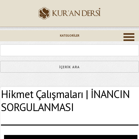
İsminiz (*)
KATEGORILER
Epostanız (*)
Hikmet Çalışmaları | İNANCIN
Yaşadığınız Hatanın Ayrıntıları
SORGULANMASI
Bağlantıyı Gönderin