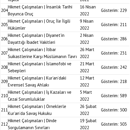
Hikmet Çalışmaları | İnsanlık Tarihi
16 Nisan
204
Gösterim:
229
Boyunca Oruç
2022
Hikmet Çalışmaları | Oruç İle İlgili
9 Nisan
205
Gösterim:
211
Hükümler
2022
Hikmet Çalışmaları | Diyanet’in
2 Nisan
206
Gösterim:
286
Dayattığı İbadet Vakitleri
2022
Hikmet Çalışmaları | İtibar
26 Mart
207
Gösterim:
231
Suikastlerine Karşı Müslümanın Tavrı
2022
Hikmet Çalışmaları | İslamofobi ve
21 Mart
208
Gösterim:
242
Sebepleri
2022
Hikmet Çalışmaları | Kur’an’daki
12 Mart
209
Gösterim:
218
Evrensel Savaş Ahlakı
2022
Hikmet Çalışmaları | İş Kazaları ve
5 Mart
210
Gösterim:
589
Cezai Sorumluluklar
2022
Hikmet Çalışmaları | Örneklerle
26 Şubat
211
Gösterim:
300
Kur’an’da Savaş Hukuku
2022
Hikmet Çalışmaları | Dinde
19 Şubat
212
Gösterim:
303
Sorgulamanın Sınırları
2022