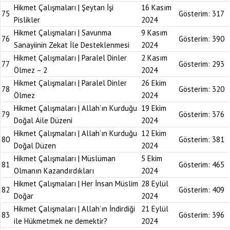
Hikmet Çalışmaları | Şeytan İşi
16 Kasım
75
Gösterim:
317
Pislikler
2024
Hikmet Çalışmaları | Savunma
9 Kasım
76
Gösterim:
390
Sanayiinin Zekat İle Desteklenmesi
2024
Hikmet Çalışmaları | Paralel Dinler
2 Kasım
77
Gösterim:
293
Ölmez – 2
2024
Hikmet Çalışmaları | Paralel Dinler
26 Ekim
78
Gösterim:
320
Ölmez
2024
Hikmet Çalışmaları | Allah’ın Kurduğu
19 Ekim
79
Gösterim:
376
Doğal Aile Düzeni
2024
Hikmet Çalışmaları | Allah’ın Kurduğu
12 Ekim
80
Gösterim:
381
Doğal Düzen
2024
Hikmet Çalışmaları | Müslüman
5 Ekim
81
Gösterim:
465
Olmanın Kazandırdıkları
2024
Hikmet Çalışmaları | Her İnsan Müslim
28 Eylül
82
Gösterim:
409
Doğar
2024
Hikmet Çalışmaları | Allah’ın İndirdiği
21 Eylül
83
Gösterim:
396
ile Hükmetmek ne demektir?
2024