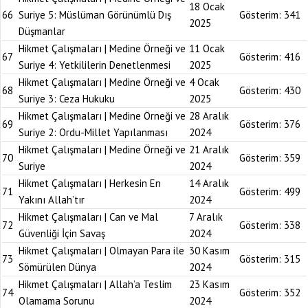
18 Ocak
66
Suriye 5: Müslüman Görünümlü Dış
Gösterim:
341
2025
Düşmanlar
Hikmet Çalışmaları | Medine Örneği ve
11 Ocak
67
Gösterim:
416
Suriye 4: Yetkililerin Denetlenmesi
2025
Hikmet Çalışmaları | Medine Örneği ve
4 Ocak
68
Gösterim:
430
Suriye 3: Ceza Hukuku
2025
Hikmet Çalışmaları | Medine Örneği ve
28 Aralık
69
Gösterim:
376
Suriye 2: Ordu-Millet Yapılanması
2024
Hikmet Çalışmaları | Medine Örneği ve
21 Aralık
70
Gösterim:
359
Suriye
2024
Hikmet Çalışmaları | Herkesin En
14 Aralık
71
Gösterim:
499
Yakını Allah’tır
2024
Hikmet Çalışmaları | Can ve Mal
7 Aralık
72
Gösterim:
338
Güvenliği İçin Savaş
2024
Hikmet Çalışmaları | Olmayan Para ile
30 Kasım
73
Gösterim:
315
Sömürülen Dünya
2024
Hikmet Çalışmaları | Allah’a Teslim
23 Kasım
74
Gösterim:
352
Olamama Sorunu
2024