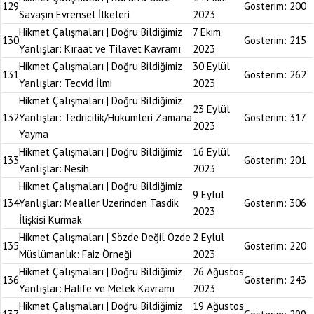
129
Gösterim:
200
Savaşın Evrensel İlkeleri
2023
Hikmet Çalışmaları | Doğru Bildiğimiz
7 Ekim
130
Gösterim:
215
Yanlışlar: Kıraat ve Tilavet Kavramı
2023
Hikmet Çalışmaları | Doğru Bildiğimiz
30 Eylül
131
Gösterim:
262
Yanlışlar: Tecvid İlmi
2023
Hikmet Çalışmaları | Doğru Bildiğimiz
23 Eylül
132
Yanlışlar: Tedricilik/Hükümleri Zamana
Gösterim:
317
2023
Yayma
Hikmet Çalışmaları | Doğru Bildiğimiz
16 Eylül
133
Gösterim:
201
Yanlışlar: Nesih
2023
Hikmet Çalışmaları | Doğru Bildiğimiz
9 Eylül
134
Yanlışlar: Mealler Üzerinden Tasdik
Gösterim:
306
2023
İlişkisi Kurmak
Hikmet Çalışmaları | Sözde Değil Özde
2 Eylül
135
Gösterim:
220
Müslümanlık: Faiz Örneği
2023
Hikmet Çalışmaları | Doğru Bildiğimiz
26 Ağustos
136
Gösterim:
243
Yanlışlar: Halife ve Melek Kavramı
2023
Hikmet Çalışmaları | Doğru Bildiğimiz
19 Ağustos