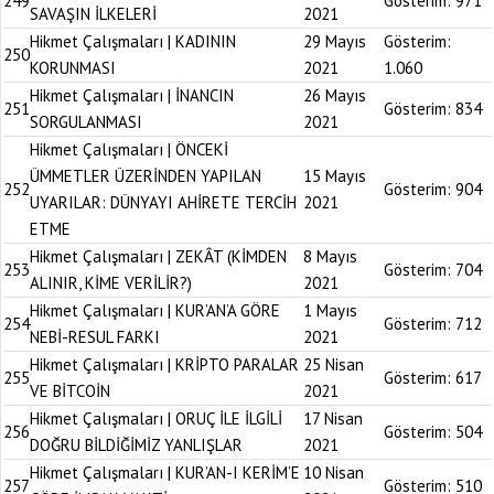
249
Gösterim:
971
SAVAŞIN İLKELERİ
2021
Hikmet Çalışmaları | KADININ
29 Mayıs
Gösterim:
250
KORUNMASI
2021
1.060
Hikmet Çalışmaları | İNANCIN
26 Mayıs
251
Gösterim:
834
SORGULANMASI
2021
Hikmet Çalışmaları | ÖNCEKİ
ÜMMETLER ÜZERİNDEN YAPILAN
15 Mayıs
252
Gösterim:
904
UYARILAR: DÜNYAYI AHİRETE TERCİH
2021
ETME
Hikmet Çalışmaları | ZEKÂT (KİMDEN
8 Mayıs
253
Gösterim:
704
ALINIR, KİME VERİLİR?)
2021
Hikmet Çalışmaları | KUR’AN’A GÖRE
1 Mayıs
254
Gösterim:
712
NEBİ-RESUL FARKI
2021
Hikmet Çalışmaları | KRİPTO PARALAR
25 Nisan
255
Gösterim:
617
VE BİTCOİN
2021
Hikmet Çalışmaları | ORUÇ İLE İLGİLİ
17 Nisan
256
Gösterim:
504
DOĞRU BİLDİĞİMİZ YANLIŞLAR
2021
Hikmet Çalışmaları | KUR’AN-I KERİM’E
10 Nisan
257
Gösterim:
510