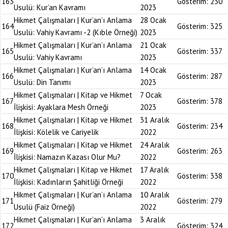
163
Gösterim:
230
Usulü: Kur’an Kavramı
2023
Hikmet Çalışmaları | Kur’an’ı Anlama
28 Ocak
164
Gösterim:
325
Usulü: Vahiy Kavramı -2 (Kıble Örneği)
2023
Hikmet Çalışmaları | Kur’an’ı Anlama
21 Ocak
165
Gösterim:
337
Usulü: Vahiy Kavramı
2023
Hikmet Çalışmaları | Kur’an’ı Anlama
14 Ocak
166
Gösterim:
287
Usulü: Din Tanımı
2023
Hikmet Çalışmaları | Kitap ve Hikmet
7 Ocak
167
Gösterim:
378
İlişkisi: Ayaklara Mesh Örneği
2023
Hikmet Çalışmaları | Kitap ve Hikmet
31 Aralık
168
Gösterim:
234
İlişkisi: Kölelik ve Cariyelik
2022
Hikmet Çalışmaları | Kitap ve Hikmet
24 Aralık
169
Gösterim:
263
İlişkisi: Namazın Kazası Olur Mu?
2022
Hikmet Çalışmaları | Kitap ve Hikmet
17 Aralık
170
Gösterim:
338
İlişkisi: Kadınların Şahitliği Örneği
2022
Hikmet Çalışmaları | Kur’an’ı Anlama
10 Aralık
171
Gösterim:
279
Usulü (Faiz Örneği)
2022
Hikmet Çalışmaları | Kur’an’ı Anlama
3 Aralık
172
Gösterim:
324