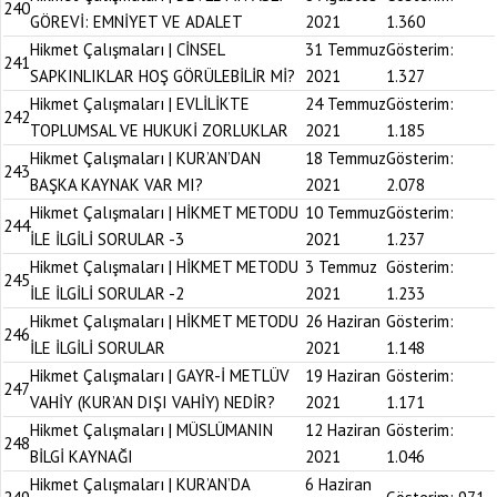
240
GÖREVİ: EMNİYET VE ADALET
2021
1.360
Hikmet Çalışmaları | CİNSEL
31 Temmuz
Gösterim:
241
SAPKINLIKLAR HOŞ GÖRÜLEBİLİR Mİ?
2021
1.327
Hikmet Çalışmaları | EVLİLİKTE
24 Temmuz
Gösterim:
242
TOPLUMSAL VE HUKUKİ ZORLUKLAR
2021
1.185
Hikmet Çalışmaları | KUR’AN’DAN
18 Temmuz
Gösterim:
243
BAŞKA KAYNAK VAR MI?
2021
2.078
Hikmet Çalışmaları | HİKMET METODU
10 Temmuz
Gösterim:
244
İLE İLGİLİ SORULAR -3
2021
1.237
Hikmet Çalışmaları | HİKMET METODU
3 Temmuz
Gösterim:
245
İLE İLGİLİ SORULAR -2
2021
1.233
Hikmet Çalışmaları | HİKMET METODU
26 Haziran
Gösterim:
246
İLE İLGİLİ SORULAR
2021
1.148
Hikmet Çalışmaları | GAYR-İ METLÜV
19 Haziran
Gösterim:
247
VAHİY (KUR’AN DIŞI VAHİY) NEDİR?
2021
1.171
Hikmet Çalışmaları | MÜSLÜMANIN
12 Haziran
Gösterim:
248
BİLGİ KAYNAĞI
2021
1.046
Hikmet Çalışmaları | KUR’AN’DA
6 Haziran