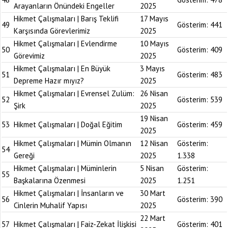
Arayanların Önündeki Engeller
2025
Hikmet Çalışmaları | Barış Teklifi
17 Mayıs
49
Gösterim:
441
Karşısında Görevlerimiz
2025
Hikmet Çalışmaları | Evlendirme
10 Mayıs
50
Gösterim:
409
Görevimiz
2025
Hikmet Çalışmaları | En Büyük
3 Mayıs
51
Gösterim:
483
Depreme Hazır mıyız?
2025
Hikmet Çalışmaları | Evrensel Zulüm:
26 Nisan
52
Gösterim:
539
Şirk
2025
19 Nisan
53
Hikmet Çalışmaları | Doğal Eğitim
Gösterim:
459
2025
Hikmet Çalışmaları | Mümin Olmanın
12 Nisan
Gösterim:
54
Gereği
2025
1.338
Hikmet Çalışmaları | Müminlerin
5 Nisan
Gösterim:
55
Başkalarına Özenmesi
2025
1.251
Hikmet Çalışmaları | İnsanların ve
30 Mart
56
Gösterim:
390
Cinlerin Muhalif Yapısı
2025
22 Mart
57
Hikmet Çalışmaları | Faiz-Zekat İlişkisi
Gösterim:
401