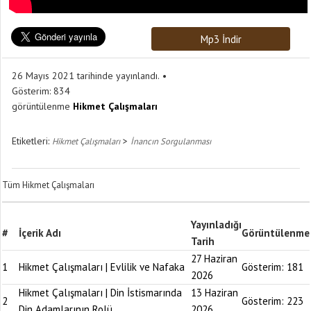
Mp3 İndir
26 Mayıs 2021 tarihinde yayınlandı.
Gösterim:
834
görüntülenme
Hikmet Çalışmaları
Etiketleri:
>
Hikmet Çalışmaları
İnancın Sorgulanması
Tüm Hikmet Çalışmaları
Yayınladığı
#
İçerik Adı
Görüntülenme
Tarih
27 Haziran
1
Hikmet Çalışmaları | Evlilik ve Nafaka
Gösterim:
181
2026
Hikmet Çalışmaları | Din İstismarında
13 Haziran
2
Gösterim:
223
Din Adamlarının Rolü
2026