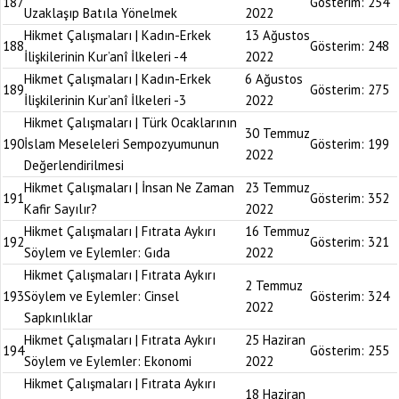
187
Gösterim:
254
Uzaklaşıp Batıla Yönelmek
2022
Hikmet Çalışmaları | Kadın-Erkek
13 Ağustos
188
Gösterim:
248
İlişkilerinin Kur’anî İlkeleri -4
2022
Hikmet Çalışmaları | Kadın-Erkek
6 Ağustos
189
Gösterim:
275
İlişkilerinin Kur’anî İlkeleri -3
2022
Hikmet Çalışmaları | Türk Ocaklarının
30 Temmuz
190
İslam Meseleleri Sempozyumunun
Gösterim:
199
2022
Değerlendirilmesi
Hikmet Çalışmaları | İnsan Ne Zaman
23 Temmuz
191
Gösterim:
352
Kafir Sayılır?
2022
Hikmet Çalışmaları | Fıtrata Aykırı
16 Temmuz
192
Gösterim:
321
Söylem ve Eylemler: Gıda
2022
Hikmet Çalışmaları | Fıtrata Aykırı
2 Temmuz
193
Söylem ve Eylemler: Cinsel
Gösterim:
324
2022
Sapkınlıklar
Hikmet Çalışmaları | Fıtrata Aykırı
25 Haziran
194
Gösterim:
255
Söylem ve Eylemler: Ekonomi
2022
Hikmet Çalışmaları | Fıtrata Aykırı
18 Haziran