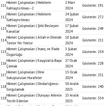
Hikmet Çalışmaları | Nebilerin
2 Mart
111
Gösterim:
191
İlahlaştırılması -2
2024
Hikmet Çalışmaları | Nebilerin
24 Şubat
112
Gösterim:
272
İlahlaştırılması
2024
Hikmet Çalışmaları | Şirki Besleyen
17 Şubat
113
Gösterim:
249
Kanallar
2024
Hikmet Çalışmaları | Allah’ın Dininde
10 Şubat
114
Gösterim:
211
Tavize Yer Yoktur
2024
Hikmet Çalışmaları | İnanç ve İfade
3 Şubat
115
Gösterim:
254
Özgürlüğü
2024
Hikmet Çalışmaları | Kaygılarla Başa
27 Ocak
116
Gösterim:
228
Çıkmak
2024
Hikmet Çalışmaları | Dine
13 Ocak
117
Gösterim:
231
Sokuşturulan Hurafeler
2024
Hikmet Çalışmaları | Dindarlığımızı
30 Aralık
118
Gösterim:
240
Sorgulamak
2023
Hikmet Çalışmaları | Dünyayı Ahirete
23 Aralık
119
Gösterim:
334
Tercih Edenler
2023