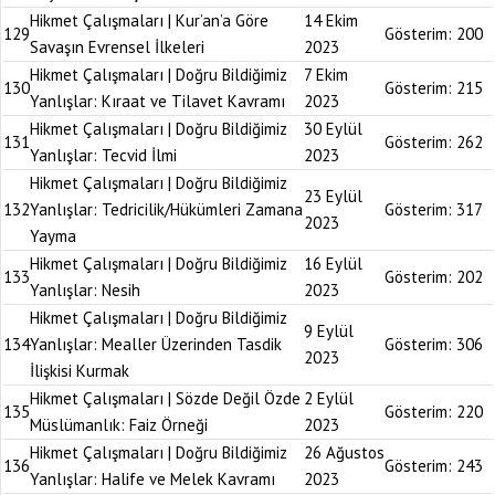
Hikmet Çalışmaları | Kur’an’a Göre
14 Ekim
129
Gösterim:
200
Savaşın Evrensel İlkeleri
2023
Hikmet Çalışmaları | Doğru Bildiğimiz
7 Ekim
130
Gösterim:
215
Yanlışlar: Kıraat ve Tilavet Kavramı
2023
Hikmet Çalışmaları | Doğru Bildiğimiz
30 Eylül
131
Gösterim:
262
Yanlışlar: Tecvid İlmi
2023
Hikmet Çalışmaları | Doğru Bildiğimiz
23 Eylül
132
Yanlışlar: Tedricilik/Hükümleri Zamana
Gösterim:
317
2023
Yayma
Hikmet Çalışmaları | Doğru Bildiğimiz
16 Eylül
133
Gösterim:
202
Yanlışlar: Nesih
2023
Hikmet Çalışmaları | Doğru Bildiğimiz
9 Eylül
134
Yanlışlar: Mealler Üzerinden Tasdik
Gösterim:
306
2023
İlişkisi Kurmak
Hikmet Çalışmaları | Sözde Değil Özde
2 Eylül
135
Gösterim:
220
Müslümanlık: Faiz Örneği
2023
Hikmet Çalışmaları | Doğru Bildiğimiz
26 Ağustos
136
Gösterim:
243
Yanlışlar: Halife ve Melek Kavramı
2023