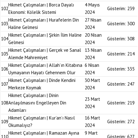
Hikmet Çalışmaları | Borca Dayalı
4 Mayıs
102
Gösterim:
239
Ekonomi: Kölelik Sistemi
2024
Hikmet Çalışmaları | Hurafelerin Din
27 Nisan
103
Gösterim:
300
Haline Gelmesi
2024
Hikmet Çalışmaları | Şirkin İlim Haline
20 Nisan
104
Gösterim:
308
Gelmesi
2024
Hikmet Çalışmaları | Gerçek ve Sanal
13 Nisan
105
Gösterim:
214
Alemde Mahremiyet
2024
Hikmet Çalışmaları | Allah’ın Kitabına
6 Nisan
106
Gösterim:
335
Uymayanın Hayatı Cehennem Olur
2024
Hikmet Çalışmaları | Dinde Kendini
30 Mart
107
Gösterim:
247
Merkeze Koymak
2024
Hikmet Çalışmaları | Dinin
23 Mart
108
Anlaşılmasını Engelleyen Din
Gösterim:
219
2024
Adamları
Hikmet Çalışmaları | Kur’an’ı Nasıl
16 Mart
109
Gösterim:
272
Okumalıyız?
2024
Hikmet Çalışmaları | Ramazan Ayına
9 Mart
110
Gösterim:
627