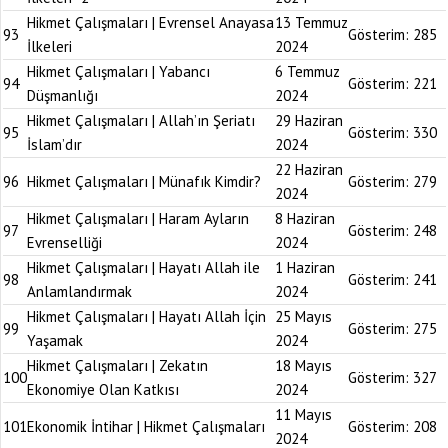
Hikmet Çalışmaları | Evrensel Anayasa
13 Temmuz
93
Gösterim:
285
İlkeleri
2024
Hikmet Çalışmaları | Yabancı
6 Temmuz
94
Gösterim:
221
Düşmanlığı
2024
Hikmet Çalışmaları | Allah’ın Şeriatı
29 Haziran
95
Gösterim:
330
İslam’dır
2024
22 Haziran
96
Hikmet Çalışmaları | Münafık Kimdir?
Gösterim:
279
2024
Hikmet Çalışmaları | Haram Ayların
8 Haziran
97
Gösterim:
248
Evrenselliği
2024
Hikmet Çalışmaları | Hayatı Allah ile
1 Haziran
98
Gösterim:
241
Anlamlandırmak
2024
Hikmet Çalışmaları | Hayatı Allah İçin
25 Mayıs
99
Gösterim:
275
Yaşamak
2024
Hikmet Çalışmaları | Zekatın
18 Mayıs
100
Gösterim:
327
Ekonomiye Olan Katkısı
2024
11 Mayıs
101
Ekonomik İntihar | Hikmet Çalışmaları
Gösterim:
208
2024