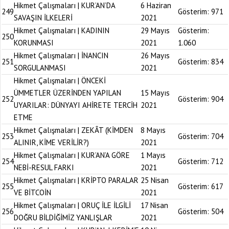
Hikmet Çalışmaları | KUR’AN’DA
6 Haziran
249
Gösterim:
971
SAVAŞIN İLKELERİ
2021
Hikmet Çalışmaları | KADININ
29 Mayıs
Gösterim:
250
KORUNMASI
2021
1.060
Hikmet Çalışmaları | İNANCIN
26 Mayıs
251
Gösterim:
834
SORGULANMASI
2021
Hikmet Çalışmaları | ÖNCEKİ
ÜMMETLER ÜZERİNDEN YAPILAN
15 Mayıs
252
Gösterim:
904
UYARILAR: DÜNYAYI AHİRETE TERCİH
2021
ETME
Hikmet Çalışmaları | ZEKÂT (KİMDEN
8 Mayıs
253
Gösterim:
704
ALINIR, KİME VERİLİR?)
2021
Hikmet Çalışmaları | KUR’AN’A GÖRE
1 Mayıs
254
Gösterim:
712
NEBİ-RESUL FARKI
2021
Hikmet Çalışmaları | KRİPTO PARALAR
25 Nisan
255
Gösterim:
617
VE BİTCOİN
2021
Hikmet Çalışmaları | ORUÇ İLE İLGİLİ
17 Nisan
256
Gösterim:
504
DOĞRU BİLDİĞİMİZ YANLIŞLAR
2021