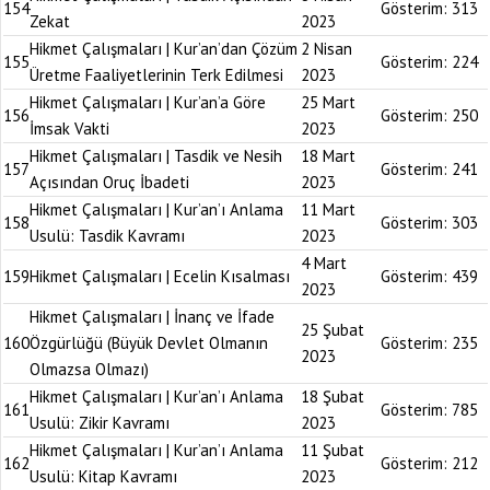
154
Gösterim:
313
Zekat
2023
Hikmet Çalışmaları | Kur’an’dan Çözüm
2 Nisan
155
Gösterim:
224
Üretme Faaliyetlerinin Terk Edilmesi
2023
Hikmet Çalışmaları | Kur’an’a Göre
25 Mart
156
Gösterim:
250
İmsak Vakti
2023
Hikmet Çalışmaları | Tasdik ve Nesih
18 Mart
157
Gösterim:
241
Açısından Oruç İbadeti
2023
Hikmet Çalışmaları | Kur’an’ı Anlama
11 Mart
158
Gösterim:
303
Usulü: Tasdik Kavramı
2023
4 Mart
159
Hikmet Çalışmaları | Ecelin Kısalması
Gösterim:
439
2023
Hikmet Çalışmaları | İnanç ve İfade
25 Şubat
160
Özgürlüğü (Büyük Devlet Olmanın
Gösterim:
235
2023
Olmazsa Olmazı)
Hikmet Çalışmaları | Kur’an’ı Anlama
18 Şubat
161
Gösterim:
785
Usulü: Zikir Kavramı
2023
Hikmet Çalışmaları | Kur’an’ı Anlama
11 Şubat
162
Gösterim:
212
Usulü: Kitap Kavramı
2023