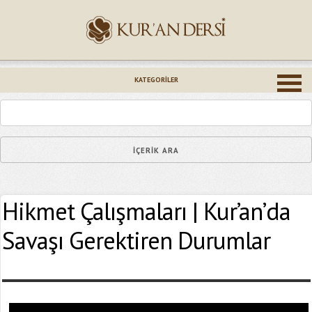
İsminiz (*)
KATEGORILER
Epostanız (*)
Hikmet Çalışmaları | Kur’an’da
Yaşadığınız Hatanın Ayrıntıları
Savaşı Gerektiren Durumlar
Bağlantıyı Gönderin