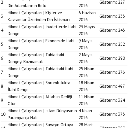
2
Gösterim:
227
Din Adamlarının Rolü
2026
Hikmet Çalışmaları | Kişiler ve
6 Haziran
3
Gösterim:
233
Kavramlar Üzerinden Din İstismarı
2026
Hikmet Çalışmaları | İbadetlerde İlahi
23 Mayıs
4
Gösterim:
243
Denge
2026
Hikmet Çalışmaları | Ekonomide İlahi
9 Mayıs
5
Gösterim:
252
Denge
2026
Hikmet Çalışmaları | Tabiattaki
2 Mayıs
6
Gösterim:
290
Dengeyi Bozmamak
2026
Hikmet Çalışmaları | Tabiattaki İlahi
25 Nisan
7
Gösterim:
276
Denge
2026
Hikmet Çalışmaları | Sorumlulukta
18 Nisan
8
Gösterim:
497
İlahi Denge
2026
Hikmet Çalışmaları | Allah’ın Dediği
11 Nisan
9
Gösterim:
324
Olur
2026
Hikmet Çalışmaları | İslam Dünyasının
4 Nisan
10
Gösterim:
373
Paramparça Hali
2026
Hikmet Çalışmaları | Savaşın Ortaya
28 Mart