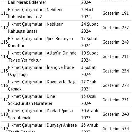
Dair Merak Edilenler
2024
Hikmet Çalışmaları | Nebilerin
2 Mart
111
Gösterim:
191
İlahlaştırılması -2
2024
Hikmet Çalışmaları | Nebilerin
24 Şubat
112
Gösterim:
272
İlahlaştırılması
2024
Hikmet Çalışmaları | Şirki Besleyen
17 Şubat
113
Gösterim:
249
Kanallar
2024
Hikmet Çalışmaları | Allah’ın Dininde
10 Şubat
114
Gösterim:
211
Tavize Yer Yoktur
2024
Hikmet Çalışmaları | İnanç ve İfade
3 Şubat
115
Gösterim:
254
Özgürlüğü
2024
Hikmet Çalışmaları | Kaygılarla Başa
27 Ocak
116
Gösterim:
228
Çıkmak
2024
Hikmet Çalışmaları | Dine
13 Ocak
117
Gösterim:
231
Sokuşturulan Hurafeler
2024
Hikmet Çalışmaları | Dindarlığımızı
30 Aralık
118
Gösterim:
240
Sorgulamak
2023
Hikmet Çalışmaları | Dünyayı Ahirete
23 Aralık
119
Gösterim:
334