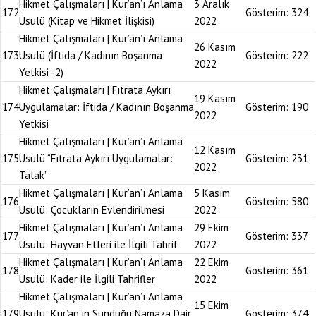
Hikmet Çalışmaları | Kur’an’ı Anlama
3 Aralık
172
Gösterim:
324
Usulü (Kitap ve Hikmet İlişkisi)
2022
Hikmet Çalışmaları | Kur’an’ı Anlama
26 Kasım
173
Usulü (İftida / Kadının Boşanma
Gösterim:
222
2022
Yetkisi -2)
Hikmet Çalışmaları | Fıtrata Aykırı
19 Kasım
174
Uygulamalar: İftida / Kadının Boşanma
Gösterim:
190
2022
Yetkisi
Hikmet Çalışmaları | Kur’an’ı Anlama
12 Kasım
175
Usulü “Fıtrata Aykırı Uygulamalar:
Gösterim:
231
2022
Talak”
Hikmet Çalışmaları | Kur’an’ı Anlama
5 Kasım
176
Gösterim:
580
Usulü: Çocukların Evlendirilmesi
2022
Hikmet Çalışmaları | Kur’an’ı Anlama
29 Ekim
177
Gösterim:
337
Usulü: Hayvan Etleri ile İlgili Tahrif
2022
Hikmet Çalışmaları | Kur’an’ı Anlama
22 Ekim
178
Gösterim:
361
Usulü: Kader ile İlgili Tahrifler
2022
Hikmet Çalışmaları | Kur’an’ı Anlama
15 Ekim
179
Usulü: Kur’an’ın Sunduğu Namaza Dair
Gösterim:
374