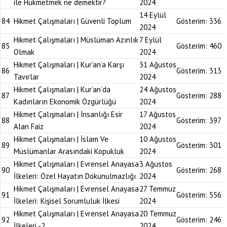
ile Hükmetmek ne demektir?
2024
14 Eylül
84
Hikmet Çalışmaları | Güvenli Toplum
Gösterim:
336
2024
Hikmet Çalışmaları | Müslüman Azınlık
7 Eylül
85
Gösterim:
460
Olmak
2024
Hikmet Çalışmaları | Kur’an’a Karşı
31 Ağustos
86
Gösterim:
313
Tavırlar
2024
Hikmet Çalışmaları | Kur’an’da
24 Ağustos
87
Gösterim:
288
Kadınların Ekonomik Özgürlüğü
2024
Hikmet Çalışmaları | İnsanlığı Esir
17 Ağustos
88
Gösterim:
397
Alan Faiz
2024
Hikmet Çalışmaları | İslam Ve
10 Ağustos
89
Gösterim:
301
Müslümanlar Arasındaki Kopukluk
2024
Hikmet Çalışmaları | Evrensel Anayasa
3 Ağustos
90
Gösterim:
268
İlkeleri: Özel Hayatın Dokunulmazlığı
2024
Hikmet Çalışmaları | Evrensel Anayasa
27 Temmuz
91
Gösterim:
556
İlkeleri: Kişisel Sorumluluk İlkesi
2024
Hikmet Çalışmaları | Evrensel Anayasa
20 Temmuz
92
Gösterim:
246
İlkeleri -2
2024