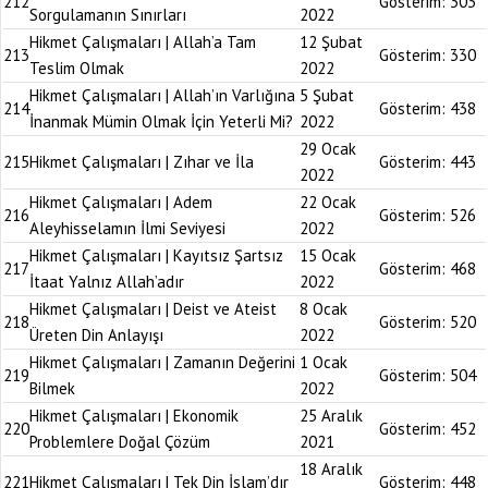
212
Gösterim:
303
Sorgulamanın Sınırları
2022
Hikmet Çalışmaları | Allah’a Tam
12 Şubat
213
Gösterim:
330
Teslim Olmak
2022
Hikmet Çalışmaları | Allah’ın Varlığına
5 Şubat
214
Gösterim:
438
İnanmak Mümin Olmak İçin Yeterli Mi?
2022
29 Ocak
215
Hikmet Çalışmaları | Zıhar ve İla
Gösterim:
443
2022
Hikmet Çalışmaları | Adem
22 Ocak
216
Gösterim:
526
Aleyhisselamın İlmi Seviyesi
2022
Hikmet Çalışmaları | Kayıtsız Şartsız
15 Ocak
217
Gösterim:
468
İtaat Yalnız Allah’adır
2022
Hikmet Çalışmaları | Deist ve Ateist
8 Ocak
218
Gösterim:
520
Üreten Din Anlayışı
2022
Hikmet Çalışmaları | Zamanın Değerini
1 Ocak
219
Gösterim:
504
Bilmek
2022
Hikmet Çalışmaları | Ekonomik
25 Aralık
220
Gösterim:
452
Problemlere Doğal Çözüm
2021
18 Aralık
221
Hikmet Çalışmaları | Tek Din İslam’dır
Gösterim:
448