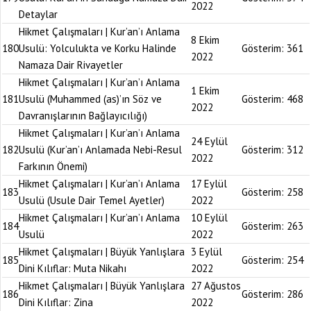
2022
Detaylar
Hikmet Çalışmaları | Kur’an’ı Anlama
8 Ekim
180
Usulü: Yolculukta ve Korku Halinde
Gösterim:
361
2022
Namaza Dair Rivayetler
Hikmet Çalışmaları | Kur’an’ı Anlama
1 Ekim
181
Usulü (Muhammed (as)’ın Söz ve
Gösterim:
468
2022
Davranışlarının Bağlayıcılığı)
Hikmet Çalışmaları | Kur’an’ı Anlama
24 Eylül
182
Usulü (Kur’an’ı Anlamada Nebi-Resul
Gösterim:
312
2022
Farkının Önemi)
Hikmet Çalışmaları | Kur’an’ı Anlama
17 Eylül
183
Gösterim:
258
Usulü (Usule Dair Temel Ayetler)
2022
Hikmet Çalışmaları | Kur’an’ı Anlama
10 Eylül
184
Gösterim:
263
Usulü
2022
Hikmet Çalışmaları | Büyük Yanlışlara
3 Eylül
185
Gösterim:
254
Dini Kılıflar: Muta Nikahı
2022
Hikmet Çalışmaları | Büyük Yanlışlara
27 Ağustos
186
Gösterim:
286
Dini Kılıflar: Zina
2022