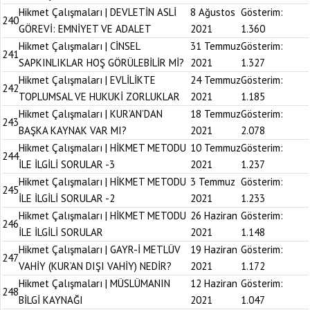
Hikmet Çalışmaları | DEVLETİN ASLİ
8 Ağustos
Gösterim:
240
GÖREVİ: EMNİYET VE ADALET
2021
1.360
Hikmet Çalışmaları | CİNSEL
31 Temmuz
Gösterim:
241
SAPKINLIKLAR HOŞ GÖRÜLEBİLİR Mİ?
2021
1.327
Hikmet Çalışmaları | EVLİLİKTE
24 Temmuz
Gösterim:
242
TOPLUMSAL VE HUKUKİ ZORLUKLAR
2021
1.185
Hikmet Çalışmaları | KUR’AN’DAN
18 Temmuz
Gösterim:
243
BAŞKA KAYNAK VAR MI?
2021
2.078
Hikmet Çalışmaları | HİKMET METODU
10 Temmuz
Gösterim:
244
İLE İLGİLİ SORULAR -3
2021
1.237
Hikmet Çalışmaları | HİKMET METODU
3 Temmuz
Gösterim:
245
İLE İLGİLİ SORULAR -2
2021
1.233
Hikmet Çalışmaları | HİKMET METODU
26 Haziran
Gösterim:
246
İLE İLGİLİ SORULAR
2021
1.148
Hikmet Çalışmaları | GAYR-İ METLÜV
19 Haziran
Gösterim:
247
VAHİY (KUR’AN DIŞI VAHİY) NEDİR?
2021
1.172
Hikmet Çalışmaları | MÜSLÜMANIN
12 Haziran
Gösterim:
248
BİLGİ KAYNAĞI
2021
1.047