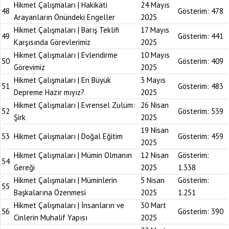
Hikmet Çalışmaları | Hakikati
24 Mayıs
48
Gösterim:
478
Arayanların Önündeki Engeller
2025
Hikmet Çalışmaları | Barış Teklifi
17 Mayıs
49
Gösterim:
441
Karşısında Görevlerimiz
2025
Hikmet Çalışmaları | Evlendirme
10 Mayıs
50
Gösterim:
409
Görevimiz
2025
Hikmet Çalışmaları | En Büyük
3 Mayıs
51
Gösterim:
483
Depreme Hazır mıyız?
2025
Hikmet Çalışmaları | Evrensel Zulüm:
26 Nisan
52
Gösterim:
539
Şirk
2025
19 Nisan
53
Hikmet Çalışmaları | Doğal Eğitim
Gösterim:
459
2025
Hikmet Çalışmaları | Mümin Olmanın
12 Nisan
Gösterim:
54
Gereği
2025
1.338
Hikmet Çalışmaları | Müminlerin
5 Nisan
Gösterim:
55
Başkalarına Özenmesi
2025
1.251
Hikmet Çalışmaları | İnsanların ve
30 Mart
56
Gösterim:
390
Cinlerin Muhalif Yapısı
2025