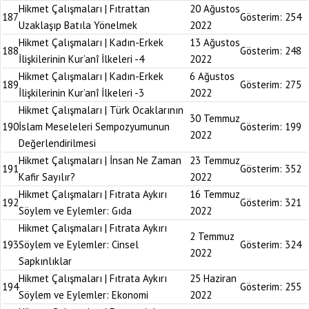
Hikmet Çalışmaları | Fıtrattan
20 Ağustos
187
Gösterim:
254
Uzaklaşıp Batıla Yönelmek
2022
Hikmet Çalışmaları | Kadın-Erkek
13 Ağustos
188
Gösterim:
248
İlişkilerinin Kur’anî İlkeleri -4
2022
Hikmet Çalışmaları | Kadın-Erkek
6 Ağustos
189
Gösterim:
275
İlişkilerinin Kur’anî İlkeleri -3
2022
Hikmet Çalışmaları | Türk Ocaklarının
30 Temmuz
190
İslam Meseleleri Sempozyumunun
Gösterim:
199
2022
Değerlendirilmesi
Hikmet Çalışmaları | İnsan Ne Zaman
23 Temmuz
191
Gösterim:
352
Kafir Sayılır?
2022
Hikmet Çalışmaları | Fıtrata Aykırı
16 Temmuz
192
Gösterim:
321
Söylem ve Eylemler: Gıda
2022
Hikmet Çalışmaları | Fıtrata Aykırı
2 Temmuz
193
Söylem ve Eylemler: Cinsel
Gösterim:
324
2022
Sapkınlıklar
Hikmet Çalışmaları | Fıtrata Aykırı
25 Haziran
194
Gösterim:
255
Söylem ve Eylemler: Ekonomi
2022