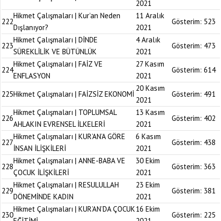
2021
Hikmet Çalışmaları | Kur’an Neden
11 Aralık
222
Gösterim:
523
Dışlanıyor?
2021
Hikmet Çalışmaları | DİNDE
4 Aralık
223
Gösterim:
473
SÜREKLİLİK VE BÜTÜNLÜK
2021
Hikmet Çalışmaları | FAİZ VE
27 Kasım
224
Gösterim:
614
ENFLASYON
2021
20 Kasım
225
Hikmet Çalışmaları | FAİZSİZ EKONOMİ
Gösterim:
491
2021
Hikmet Çalışmaları | TOPLUMSAL
13 Kasım
226
Gösterim:
402
AHLAKIN EVRENSEL İLKELERİ
2021
Hikmet Çalışmaları | KUR’AN’A GÖRE
6 Kasım
227
Gösterim:
438
İNSAN İLİŞKİLERİ
2021
Hikmet Çalışmaları | ANNE-BABA VE
30 Ekim
228
Gösterim:
363
ÇOCUK İLİŞKİLERİ
2021
Hikmet Çalışmaları | RESULULLAH
23 Ekim
229
Gösterim:
381
DÖNEMİNDE KADIN
2021
Hikmet Çalışmaları | KUR’AN’DA ÇOCUK
16 Ekim
230
Gösterim:
225
EĞİTİMİ
2021