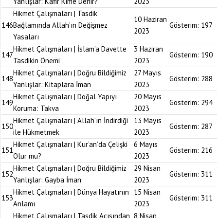
Yanlışlar: Kafir Kime Denir?
2023
Hikmet Çalışmaları | Tasdik
10 Haziran
146
Bağlamında Allah’ın Değişmez
Gösterim:
197
2023
Yasaları
Hikmet Çalışmaları | İslam’a Davette
3 Haziran
147
Gösterim:
190
Tasdikin Önemi
2023
Hikmet Çalışmaları | Doğru Bildiğimiz
27 Mayıs
148
Gösterim:
288
Yanlışlar: Kitaplara İman
2023
Hikmet Çalışmaları | Doğal Yapıyı
20 Mayıs
149
Gösterim:
294
Koruma: Takva
2023
Hikmet Çalışmaları | Allah’ın İndirdiği
13 Mayıs
150
Gösterim:
287
ile Hükmetmek
2023
Hikmet Çalışmaları | Kur’an’da Çelişki
6 Mayıs
151
Gösterim:
216
Olur mu?
2023
Hikmet Çalışmaları | Doğru Bildiğimiz
29 Nisan
152
Gösterim:
311
Yanlışlar: Gayba İman
2023
Hikmet Çalışmaları | Dünya Hayatının
15 Nisan
153
Gösterim:
311
Anlamı
2023
Hikmet Çalışmaları | Tasdik Açısından
8 Nisan