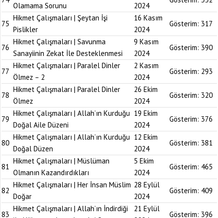
Olamama Sorunu
2024
Hikmet Çalışmaları | Şeytan İşi
16 Kasım
75
Gösterim:
317
Pislikler
2024
Hikmet Çalışmaları | Savunma
9 Kasım
76
Gösterim:
390
Sanayiinin Zekat İle Desteklenmesi
2024
Hikmet Çalışmaları | Paralel Dinler
2 Kasım
77
Gösterim:
293
Ölmez – 2
2024
Hikmet Çalışmaları | Paralel Dinler
26 Ekim
78
Gösterim:
320
Ölmez
2024
Hikmet Çalışmaları | Allah’ın Kurduğu
19 Ekim
79
Gösterim:
376
Doğal Aile Düzeni
2024
Hikmet Çalışmaları | Allah’ın Kurduğu
12 Ekim
80
Gösterim:
381
Doğal Düzen
2024
Hikmet Çalışmaları | Müslüman
5 Ekim
81
Gösterim:
465
Olmanın Kazandırdıkları
2024
Hikmet Çalışmaları | Her İnsan Müslim
28 Eylül
82
Gösterim:
409
Doğar
2024
Hikmet Çalışmaları | Allah’ın İndirdiği
21 Eylül
83
Gösterim:
396