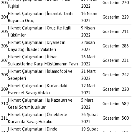
203
Gösterim:
270
İlişkisi
2022
Hikmet Çalışmaları | İnsanlık Tarihi
16 Nisan
204
Gösterim:
229
Boyunca Oruç
2022
Hikmet Çalışmaları | Oruç İle İlgili
9 Nisan
205
Gösterim:
211
Hükümler
2022
Hikmet Çalışmaları | Diyanet’in
2 Nisan
206
Gösterim:
286
Dayattığı İbadet Vakitleri
2022
Hikmet Çalışmaları | İtibar
26 Mart
207
Gösterim:
231
Suikastlerine Karşı Müslümanın Tavrı
2022
Hikmet Çalışmaları | İslamofobi ve
21 Mart
208
Gösterim:
242
Sebepleri
2022
Hikmet Çalışmaları | Kur’an’daki
12 Mart
209
Gösterim:
220
Evrensel Savaş Ahlakı
2022
Hikmet Çalışmaları | İş Kazaları ve
5 Mart
210
Gösterim:
589
Cezai Sorumluluklar
2022
Hikmet Çalışmaları | Örneklerle
26 Şubat
211
Gösterim:
300
Kur’an’da Savaş Hukuku
2022
Hikmet Çalışmaları | Dinde
19 Şubat