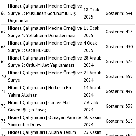
Hikmet Çalışmaları | Medine Örneği ve
18 Ocak
66
Suriye 5: Müslüman Görünümlü Dış
Gösterim:
341
2025
Düşmanlar
Hikmet Çalışmaları | Medine Örneği ve
11 Ocak
67
Gösterim:
416
Suriye 4: Yetkililerin Denetlenmesi
2025
Hikmet Çalışmaları | Medine Örneği ve
4 Ocak
68
Gösterim:
430
Suriye 3: Ceza Hukuku
2025
Hikmet Çalışmaları | Medine Örneği ve
28 Aralık
69
Gösterim:
376
Suriye 2: Ordu-Millet Yapılanması
2024
Hikmet Çalışmaları | Medine Örneği ve
21 Aralık
70
Gösterim:
359
Suriye
2024
Hikmet Çalışmaları | Herkesin En
14 Aralık
71
Gösterim:
499
Yakını Allah’tır
2024
Hikmet Çalışmaları | Can ve Mal
7 Aralık
72
Gösterim:
338
Güvenliği İçin Savaş
2024
Hikmet Çalışmaları | Olmayan Para ile
30 Kasım
73
Gösterim:
315
Sömürülen Dünya
2024
Hikmet Çalışmaları | Allah’a Teslim
23 Kasım
74
Gösterim:
352