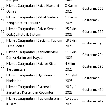
Hikmet Çalışmaları | Faizli Ekonomi
8 Kasım
30
Gösterim:
222
Olmaz
2025
Hikmet Çalışmaları | Zekat Sadece
1 Kasım
31
Gösterim:
260
Zenginlere mi Farzdır?
2025
Hikmet Çalışmaları | Faizin Sebep
25 Ekim
32
Gösterim:
332
Olduğu Kölelik Sistemi
2025
Hikmet Çalışmaları | Seçilmiş Toplum
18 Ekim
33
Gösterim:
296
Olma İddiası
2025
Hikmet Çalışmaları | Yahudilerdeki
11 Ekim
34
Gösterim:
294
Dünya Hakimiyeti Hayali
2025
Hikmet Çalışmaları | Faiz ve Riba
4 Ekim
35
Gösterim:
296
Tartışmaları
2025
Hikmet Çalışmaları | Uyuşturucu
27 Eylül
36
Gösterim:
365
Maddeler
2025
Hikmet Çalışmaları | Evrensel
20 Eylül
37
Gösterim:
460
Sorunlara Kur’an’dan Çözümler
2025
Hikmet Çalışmaları | Toplumda Giyim
13 Eylül
38
Gösterim:
419
Kuşam
2025