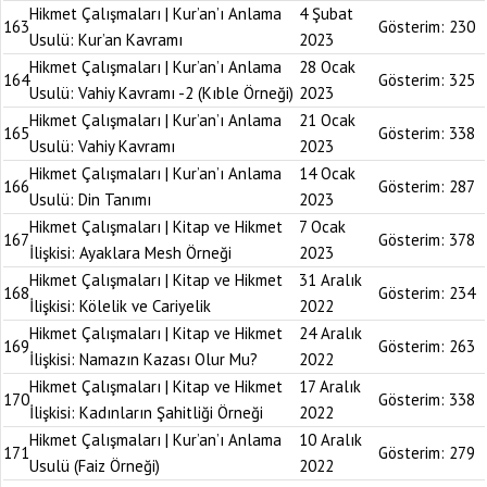
Hikmet Çalışmaları | Kur’an’ı Anlama
4 Şubat
163
Gösterim:
230
Usulü: Kur’an Kavramı
2023
Hikmet Çalışmaları | Kur’an’ı Anlama
28 Ocak
164
Gösterim:
325
Usulü: Vahiy Kavramı -2 (Kıble Örneği)
2023
Hikmet Çalışmaları | Kur’an’ı Anlama
21 Ocak
165
Gösterim:
338
Usulü: Vahiy Kavramı
2023
Hikmet Çalışmaları | Kur’an’ı Anlama
14 Ocak
166
Gösterim:
287
Usulü: Din Tanımı
2023
Hikmet Çalışmaları | Kitap ve Hikmet
7 Ocak
167
Gösterim:
378
İlişkisi: Ayaklara Mesh Örneği
2023
Hikmet Çalışmaları | Kitap ve Hikmet
31 Aralık
168
Gösterim:
234
İlişkisi: Kölelik ve Cariyelik
2022
Hikmet Çalışmaları | Kitap ve Hikmet
24 Aralık
169
Gösterim:
263
İlişkisi: Namazın Kazası Olur Mu?
2022
Hikmet Çalışmaları | Kitap ve Hikmet
17 Aralık
170
Gösterim:
338
İlişkisi: Kadınların Şahitliği Örneği
2022
Hikmet Çalışmaları | Kur’an’ı Anlama
10 Aralık
171
Gösterim:
279
Usulü (Faiz Örneği)
2022