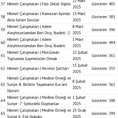
22 Mart
57
Hikmet Çalışmaları | Faiz-Zekat İlişkisi
Gösterim:
401
2025
Hikmet Çalışmaları | Ramazan Ayında
15 Mart
58
Gösterim:
383
Akla Gelen Sorular
2025
Hikmet Çalışmaları | Adem
8 Mart
59
Gösterim:
396
Aleyhisselamdan Beri Oruç İbadeti -2
2025
Hikmet Çalışmaları | Adem
1 Mart
60
Gösterim:
494
Aleyhisselamdan Beri Oruç İbadeti
2025
Hikmet Çalışmaları | Müslüman
22 Şubat
61
Gösterim:
361
Toplumda Gayrimüslim Olmak
2025
15 Şubat
62
Hikmet Çalışmaları | Hicretin Şartları
Gösterim:
355
2025
Hikmet Çalışmaları | Medine Örneği ve
8 Şubat
63
Suriye-8: Birlikte Yaşamanın Kur’anî
Gösterim:
361
2025
İlkeleri
Hikmet Çalışmaları | Medine Örneği ve
1 Şubat
64
Gösterim:
398
Suriye -7: İçimizdeki Düşmanlar
2025
Hikmet Çalışmaları | Medine Örneği ve
25 Ocak
65
Gösterim:
399
Suriye 6: Esir Hukuku
2025