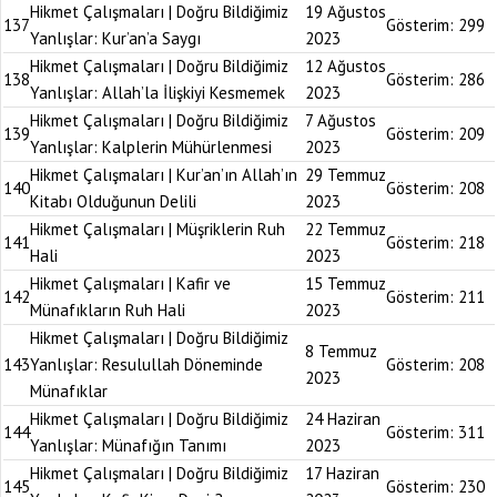
Hikmet Çalışmaları | Doğru Bildiğimiz
19 Ağustos
137
Gösterim:
299
Yanlışlar: Kur’an’a Saygı
2023
Hikmet Çalışmaları | Doğru Bildiğimiz
12 Ağustos
138
Gösterim:
286
Yanlışlar: Allah’la İlişkiyi Kesmemek
2023
Hikmet Çalışmaları | Doğru Bildiğimiz
7 Ağustos
139
Gösterim:
209
Yanlışlar: Kalplerin Mühürlenmesi
2023
Hikmet Çalışmaları | Kur’an’ın Allah’ın
29 Temmuz
140
Gösterim:
208
Kitabı Olduğunun Delili
2023
Hikmet Çalışmaları | Müşriklerin Ruh
22 Temmuz
141
Gösterim:
218
Hali
2023
Hikmet Çalışmaları | Kafir ve
15 Temmuz
142
Gösterim:
211
Münafıkların Ruh Hali
2023
Hikmet Çalışmaları | Doğru Bildiğimiz
8 Temmuz
143
Yanlışlar: Resulullah Döneminde
Gösterim:
208
2023
Münafıklar
Hikmet Çalışmaları | Doğru Bildiğimiz
24 Haziran
144
Gösterim:
311
Yanlışlar: Münafığın Tanımı
2023
Hikmet Çalışmaları | Doğru Bildiğimiz
17 Haziran
145
Gösterim:
230