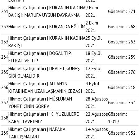
Hikmet Çalışmaları | KUR’AN’IN KADINA
9 Ekim
231
Gösterim:
271
BAKIŞI: MARUFA UYGUN DAVRANMA
2021
2 Ekim
232
Hikmet Çalışmaları | KUR’AN’DA EĞİTİM
Gösterim:
268
2021
Hikmet Çalışmaları | KUR’AN’IN KADINA
25 Eylül
233
Gösterim:
263
BAKIŞI
2021
Hikmet Çalışmaları | DOĞAL TIP:
18 Eylül
234
Gösterim:
259
FITRAT VE TIP
2021
Hikmet Çalışmaları | DEVLET, GÜNEŞ
12 Eylül
235
Gösterim:
276
GİBİ OLMALIDIR
2021
Hikmet Çalışmaları | ALLAH’IN
4 Eylül
236
Gösterim:
518
KİTABINDAN UZAKLAŞMANIN CEZASI
2021
Hikmet Çalışmaları | MÜSLÜMAN
28 Ağustos
237
Gösterim:
734
YÖNETİCİNİN GÖREVİ
2021
Hikmet Çalışmaları | İKİ YÜZLÜLERE
22 Ağustos
Gösterim:
238
KARŞI TAVRIMIZ
2021
1.019
Hikmet Çalışmaları | NAFAKA
14 Ağustos
239
Gösterim:
952
TARTIŞMALARI
2021