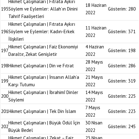
Hikmet Çalışmaları | Fıtrata Aykırı
18 Haziran
195
Söylem ve Eylemler: Allah’ın Dinini
Gösterim:
280
2022
Tahrif Faaliyetleri
Hikmet Çalışmaları | Fıtrata Aykırı
11 Haziran
196
Söylem ve Eylemler: Kadın-Erkek
Gösterim:
371
2022
İlişkileri
Hikmet Çalışmaları | Faiz Ekonomiyi
4 Haziran
197
Gösterim:
198
Daraltır, Zekat Genişletir
2022
28 Mayıs
198
Hikmet Çalışmaları | Din ve Fıtrat
Gösterim:
286
2022
Hikmet Çalışmaları | İnsanın Allah’a
21 Mayıs
199
Gösterim:
319
Karşı Tutumu
2022
Hikmet Çalışmaları | İbrahimî Dinler
14 Mayıs
200
Gösterim:
225
Söylemi
2022
7 Mayıs
201
Hikmet Çalışmaları | Tek Din İslam
Gösterim:
223
2022
Hikmet Çalışmaları | Büyük Ödül İçin
30 Nisan
202
Gösterim:
245
Büyük Bedel
2022
Hikmet Çalışmaları | Zekat – Faiz
23 Nisan