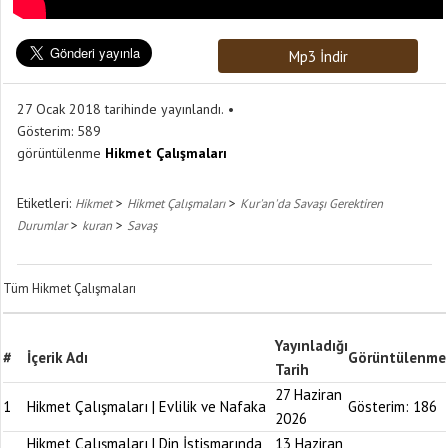
Mp3 İndir
27 Ocak 2018 tarihinde yayınlandı.
Gösterim:
589
görüntülenme
Hikmet Çalışmaları
Etiketleri:
>
>
Hikmet
Hikmet Çalışmaları
Kur'an'da Savaşı Gerektiren
>
>
Durumlar
kuran
Savaş
Tüm Hikmet Çalışmaları
Yayınladığı
#
İçerik Adı
Görüntülenme
Tarih
27 Haziran
1
Hikmet Çalışmaları | Evlilik ve Nafaka
Gösterim:
186
2026
Hikmet Çalışmaları | Din İstismarında
13 Haziran