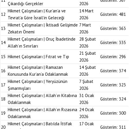
11
Gösterim:
367
Çıkardığı Gerçekler
2026
Hikmet Çalışmaları | Kur’an’a ve
14 Mart
12
Gösterim:
481
Tevrat’a Göre İsrail’in Geleceği
2026
Hikmet Çalışmaları | İktisadi Gelişimde
7 Mart
13
Gösterim:
363
Zekatın Önemi
2026
Hikmet Çalışmaları | Oruç İbadetinde
28 Şubat
14
Gösterim:
335
Allah’ın Sınırları
2026
21 Şubat
15
Hikmet Çalışmaları | Fıtrat ve Tıp
Gösterim:
296
2026
Hikmet Çalışmaları | Ramazan
14 Şubat
16
Gösterim:
374
Konusunda Kur’an’a Odaklanmak
2026
Hikmet Çalışmaları | Yeryüzünün
7 Şubat
17
Gösterim:
323
Şımarmışları
2026
Hikmet Çalışmaları | Allah’ın Kitabına
31 Ocak
18
Gösterim:
324
Odaklanmak
2026
Hikmet Çalışmaları | Allah’ın Rızasına
24 Ocak
19
Gösterim:
300
Odaklanmak
2026
Hikmet Çalışmaları | Batılda İttifak
17 Ocak
20
Gösterim:
311