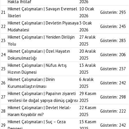
Hakta İhtilaf
2026
Hikmet Çalışmaları | Savaşın Evrensel
10 Ocak
21
Gösterim:
293
İlkeleri
2026
Hikmet Çalışmaları | Devletin Piyasaya
3 Ocak
22
Gösterim:
243
Müdahalesi
2026
Hikmet Çalışmaları | Yeniden Dirilişin
27 Aralık
23
Gösterim:
283
Yolu
2025
Hikmet Çalışmaları | Özel Hayatın
20 Aralık
24
Gösterim:
206
Dokunulmazlığı
2025
Hikmet Çalışmaları | Nüfus Artış
13 Aralık
25
Gösterim:
237
Hızının Düşmesi
2025
Hikmet Çalışmaları | Dinin
6 Aralık
26
Gösterim:
242
Kurumsallaştırılması
2025
Hikmet Çalışmaları | Papa’nın ziyareti
29 Kasım
27
Gösterim:
298
vesilesi ile doğal yapıya dönüş çağrısı
2025
Hikmet Çalışmaları | Devlet Helal-
22 Kasım
28
Gösterim:
222
Haram Koyabilir mi?
2025
Hikmet Çalışmaları | Suç – Ceza
15 Kasım
29
Gösterim:
242
Dengesi
2025