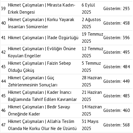
Hikmet Çalışmaları | Mirasta Kadın-
6 Eylül
39
Gösterim:
293
Erkek Dengesi
2025
Hikmet Çalışmaları | Korku Yayarak
2 Ağustos
40
Gösterim:
458
İnsanları Sömürenler
2025
19 Temmuz
41
Hikmet Çalışmaları | İfade Özgürlüğü
Gösterim:
396
2025
Hikmet Çalışmaları | Evliliğin Önüne
12 Temmuz
42
Gösterim:
495
Koyulan Engeller
2025
Hikmet Çalışmaları | Faizin Sebep
5 Temmuz
43
Gösterim:
484
Olduğu Çöküş
2025
Hikmet Çalışmaları | Güç
28 Haziran
44
Gösterim:
449
Zehirlenmesinin Sonuçları
2025
Hikmet Çalışmaları | Kader İnancı
21 Haziran
45
Gösterim:
485
Bağlamında Tahrif Edilen Kavramlar
2025
Hikmet Çalışmaları | Bedir Savaşı
14 Haziran
46
Gösterim:
460
Örneğinde Kader
2025
Hikmet Çalışmaları | Allah’a Teslim
31 Mayıs
47
Gösterim:
568
Olanda Ne Korku Olur Ne de Üzüntü
2025