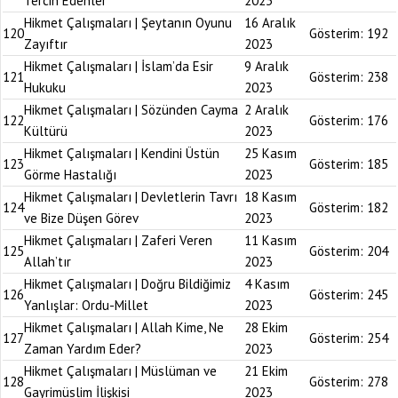
Tercih Edenler
2023
Hikmet Çalışmaları | Şeytanın Oyunu
16 Aralık
120
Gösterim:
192
Zayıftır
2023
Hikmet Çalışmaları | İslam’da Esir
9 Aralık
121
Gösterim:
238
Hukuku
2023
Hikmet Çalışmaları | Sözünden Cayma
2 Aralık
122
Gösterim:
176
Kültürü
2023
Hikmet Çalışmaları | Kendini Üstün
25 Kasım
123
Gösterim:
185
Görme Hastalığı
2023
Hikmet Çalışmaları | Devletlerin Tavrı
18 Kasım
124
Gösterim:
182
ve Bize Düşen Görev
2023
Hikmet Çalışmaları | Zaferi Veren
11 Kasım
125
Gösterim:
204
Allah’tır
2023
Hikmet Çalışmaları | Doğru Bildiğimiz
4 Kasım
126
Gösterim:
245
Yanlışlar: Ordu-Millet
2023
Hikmet Çalışmaları | Allah Kime, Ne
28 Ekim
127
Gösterim:
254
Zaman Yardım Eder?
2023
Hikmet Çalışmaları | Müslüman ve
21 Ekim
128
Gösterim:
278
Gayrimüslim İlişkisi
2023