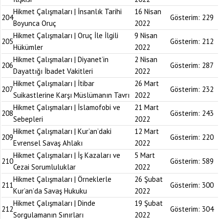
Hikmet Çalışmaları | İnsanlık Tarihi
16 Nisan
204
Gösterim:
229
Boyunca Oruç
2022
Hikmet Çalışmaları | Oruç İle İlgili
9 Nisan
205
Gösterim:
212
Hükümler
2022
Hikmet Çalışmaları | Diyanet’in
2 Nisan
206
Gösterim:
287
Dayattığı İbadet Vakitleri
2022
Hikmet Çalışmaları | İtibar
26 Mart
207
Gösterim:
232
Suikastlerine Karşı Müslümanın Tavrı
2022
Hikmet Çalışmaları | İslamofobi ve
21 Mart
208
Gösterim:
243
Sebepleri
2022
Hikmet Çalışmaları | Kur’an’daki
12 Mart
209
Gösterim:
220
Evrensel Savaş Ahlakı
2022
Hikmet Çalışmaları | İş Kazaları ve
5 Mart
210
Gösterim:
589
Cezai Sorumluluklar
2022
Hikmet Çalışmaları | Örneklerle
26 Şubat
211
Gösterim:
300
Kur’an’da Savaş Hukuku
2022
Hikmet Çalışmaları | Dinde
19 Şubat
212
Gösterim:
304
Sorgulamanın Sınırları
2022