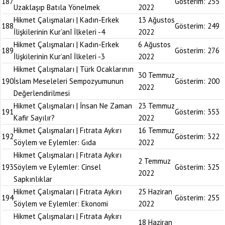
187
Gösterim:
255
Uzaklaşıp Batıla Yönelmek
2022
Hikmet Çalışmaları | Kadın-Erkek
13 Ağustos
188
Gösterim:
249
İlişkilerinin Kur’anî İlkeleri -4
2022
Hikmet Çalışmaları | Kadın-Erkek
6 Ağustos
189
Gösterim:
276
İlişkilerinin Kur’anî İlkeleri -3
2022
Hikmet Çalışmaları | Türk Ocaklarının
30 Temmuz
190
İslam Meseleleri Sempozyumunun
Gösterim:
200
2022
Değerlendirilmesi
Hikmet Çalışmaları | İnsan Ne Zaman
23 Temmuz
191
Gösterim:
353
Kafir Sayılır?
2022
Hikmet Çalışmaları | Fıtrata Aykırı
16 Temmuz
192
Gösterim:
322
Söylem ve Eylemler: Gıda
2022
Hikmet Çalışmaları | Fıtrata Aykırı
2 Temmuz
193
Söylem ve Eylemler: Cinsel
Gösterim:
325
2022
Sapkınlıklar
Hikmet Çalışmaları | Fıtrata Aykırı
25 Haziran
194
Gösterim:
255
Söylem ve Eylemler: Ekonomi
2022
Hikmet Çalışmaları | Fıtrata Aykırı
18 Haziran