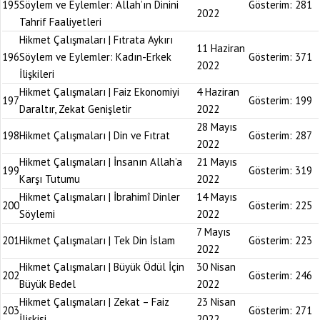
195
Söylem ve Eylemler: Allah’ın Dinini
Gösterim:
281
2022
Tahrif Faaliyetleri
Hikmet Çalışmaları | Fıtrata Aykırı
11 Haziran
196
Söylem ve Eylemler: Kadın-Erkek
Gösterim:
371
2022
İlişkileri
Hikmet Çalışmaları | Faiz Ekonomiyi
4 Haziran
197
Gösterim:
199
Daraltır, Zekat Genişletir
2022
28 Mayıs
198
Hikmet Çalışmaları | Din ve Fıtrat
Gösterim:
287
2022
Hikmet Çalışmaları | İnsanın Allah’a
21 Mayıs
199
Gösterim:
319
Karşı Tutumu
2022
Hikmet Çalışmaları | İbrahimî Dinler
14 Mayıs
200
Gösterim:
225
Söylemi
2022
7 Mayıs
201
Hikmet Çalışmaları | Tek Din İslam
Gösterim:
223
2022
Hikmet Çalışmaları | Büyük Ödül İçin
30 Nisan
202
Gösterim:
246
Büyük Bedel
2022
Hikmet Çalışmaları | Zekat – Faiz
23 Nisan
203
Gösterim:
271
İlişkisi
2022