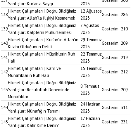
137
Gösterim:
300
Yanlışlar: Kur’an’a Saygı
2023
Hikmet Çalışmaları | Doğru Bildiğimiz
12 Ağustos
138
Gösterim:
286
Yanlışlar: Allah’la İlişkiyi Kesmemek
2023
Hikmet Çalışmaları | Doğru Bildiğimiz
7 Ağustos
139
Gösterim:
210
Yanlışlar: Kalplerin Mühürlenmesi
2023
Hikmet Çalışmaları | Kur’an’ın Allah’ın
29 Temmuz
140
Gösterim:
209
Kitabı Olduğunun Delili
2023
Hikmet Çalışmaları | Müşriklerin Ruh
22 Temmuz
141
Gösterim:
219
Hali
2023
Hikmet Çalışmaları | Kafir ve
15 Temmuz
142
Gösterim:
212
Münafıkların Ruh Hali
2023
Hikmet Çalışmaları | Doğru Bildiğimiz
8 Temmuz
143
Yanlışlar: Resulullah Döneminde
Gösterim:
209
2023
Münafıklar
Hikmet Çalışmaları | Doğru Bildiğimiz
24 Haziran
144
Gösterim:
311
Yanlışlar: Münafığın Tanımı
2023
Hikmet Çalışmaları | Doğru Bildiğimiz
17 Haziran
145
Gösterim:
231
Yanlışlar: Kafir Kime Denir?
2023