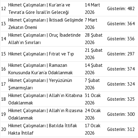
Hikmet Çalışmaları | Kur’an’a ve
14 Mart
12
Gösterim:
482
Tevrat’a Göre İsrail’in Geleceği
2026
Hikmet Çalışmaları | İktisadi Gelişimde
7 Mart
13
Gösterim:
364
Zekatın Önemi
2026
Hikmet Çalışmaları | Oruç İbadetinde
28 Şubat
14
Gösterim:
336
Allah’ın Sınırları
2026
21 Şubat
15
Hikmet Çalışmaları | Fıtrat ve Tıp
Gösterim:
297
2026
Hikmet Çalışmaları | Ramazan
14 Şubat
16
Gösterim:
374
Konusunda Kur’an’a Odaklanmak
2026
Hikmet Çalışmaları | Yeryüzünün
7 Şubat
17
Gösterim:
324
Şımarmışları
2026
Hikmet Çalışmaları | Allah’ın Kitabına
31 Ocak
18
Gösterim:
325
Odaklanmak
2026
Hikmet Çalışmaları | Allah’ın Rızasına
24 Ocak
19
Gösterim:
300
Odaklanmak
2026
Hikmet Çalışmaları | Batılda İttifak
17 Ocak
20
Gösterim:
312
Hakta İhtilaf
2026