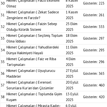
Hikmet Çalışmaları | Faizli Ekonomi
8 Kasım
30
Gösterim:
223
Olmaz
2025
Hikmet Çalışmaları | Zekat Sadece
1 Kasım
31
Gösterim:
261
Zenginlere mi Farzdır?
2025
Hikmet Çalışmaları | Faizin Sebep
25 Ekim
32
Gösterim:
333
Olduğu Kölelik Sistemi
2025
Hikmet Çalışmaları | Seçilmiş Toplum
18 Ekim
33
Gösterim:
297
Olma İddiası
2025
Hikmet Çalışmaları | Yahudilerdeki
11 Ekim
34
Gösterim:
295
Dünya Hakimiyeti Hayali
2025
Hikmet Çalışmaları | Faiz ve Riba
4 Ekim
35
Gösterim:
296
Tartışmaları
2025
Hikmet Çalışmaları | Uyuşturucu
27 Eylül
36
Gösterim:
365
Maddeler
2025
Hikmet Çalışmaları | Evrensel
20 Eylül
37
Gösterim:
460
Sorunlara Kur’an’dan Çözümler
2025
Hikmet Çalışmaları | Toplumda Giyim
13 Eylül
38
Gösterim:
420
Kuşam
2025
Hikmet Çalışmaları | Mirasta Kadın-
6 Eylül