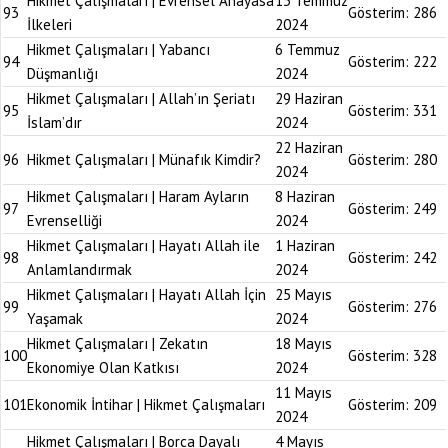
Hikmet Çalışmaları | Evrensel Anayasa
13 Temmuz
93
Gösterim:
286
İlkeleri
2024
Hikmet Çalışmaları | Yabancı
6 Temmuz
94
Gösterim:
222
Düşmanlığı
2024
Hikmet Çalışmaları | Allah’ın Şeriatı
29 Haziran
95
Gösterim:
331
İslam’dır
2024
22 Haziran
96
Hikmet Çalışmaları | Münafık Kimdir?
Gösterim:
280
2024
Hikmet Çalışmaları | Haram Ayların
8 Haziran
97
Gösterim:
249
Evrenselliği
2024
Hikmet Çalışmaları | Hayatı Allah ile
1 Haziran
98
Gösterim:
242
Anlamlandırmak
2024
Hikmet Çalışmaları | Hayatı Allah İçin
25 Mayıs
99
Gösterim:
276
Yaşamak
2024
Hikmet Çalışmaları | Zekatın
18 Mayıs
100
Gösterim:
328
Ekonomiye Olan Katkısı
2024
11 Mayıs
101
Ekonomik İntihar | Hikmet Çalışmaları
Gösterim:
209
2024
Hikmet Çalışmaları | Borca Dayalı
4 Mayıs