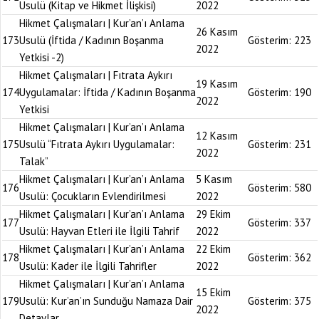
Usulü (Kitap ve Hikmet İlişkisi)
2022
Hikmet Çalışmaları | Kur’an’ı Anlama
26 Kasım
173
Usulü (İftida / Kadının Boşanma
Gösterim:
223
2022
Yetkisi -2)
Hikmet Çalışmaları | Fıtrata Aykırı
19 Kasım
174
Uygulamalar: İftida / Kadının Boşanma
Gösterim:
190
2022
Yetkisi
Hikmet Çalışmaları | Kur’an’ı Anlama
12 Kasım
175
Usulü “Fıtrata Aykırı Uygulamalar:
Gösterim:
231
2022
Talak”
Hikmet Çalışmaları | Kur’an’ı Anlama
5 Kasım
176
Gösterim:
580
Usulü: Çocukların Evlendirilmesi
2022
Hikmet Çalışmaları | Kur’an’ı Anlama
29 Ekim
177
Gösterim:
337
Usulü: Hayvan Etleri ile İlgili Tahrif
2022
Hikmet Çalışmaları | Kur’an’ı Anlama
22 Ekim
178
Gösterim:
362
Usulü: Kader ile İlgili Tahrifler
2022
Hikmet Çalışmaları | Kur’an’ı Anlama
15 Ekim
179
Usulü: Kur’an’ın Sunduğu Namaza Dair
Gösterim:
375
2022
Detaylar