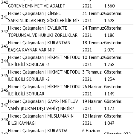
240
GÖREVİ: EMNİYET VE ADALET
2021
1.360
Hikmet Çalışmaları | CİNSEL
31 Temmuz
Gösterim:
241
SAPKINLIKLAR HOŞ GÖRÜLEBİLİR Mİ?
2021
1.328
Hikmet Çalışmaları | EVLİLİKTE
24 Temmuz
Gösterim:
242
TOPLUMSAL VE HUKUKİ ZORLUKLAR
2021
1.186
Hikmet Çalışmaları | KUR’AN’DAN
18 Temmuz
Gösterim:
243
BAŞKA KAYNAK VAR MI?
2021
2.079
Hikmet Çalışmaları | HİKMET METODU
10 Temmuz
Gösterim:
244
İLE İLGİLİ SORULAR -3
2021
1.238
Hikmet Çalışmaları | HİKMET METODU
3 Temmuz
Gösterim:
245
İLE İLGİLİ SORULAR -2
2021
1.234
Hikmet Çalışmaları | HİKMET METODU
26 Haziran
Gösterim:
246
İLE İLGİLİ SORULAR
2021
1.149
Hikmet Çalışmaları | GAYR-İ METLÜV
19 Haziran
Gösterim:
247
VAHİY (KUR’AN DIŞI VAHİY) NEDİR?
2021
1.173
Hikmet Çalışmaları | MÜSLÜMANIN
12 Haziran
Gösterim:
248
BİLGİ KAYNAĞI
2021
1.047
Hikmet Çalışmaları | KUR’AN’DA
6 Haziran