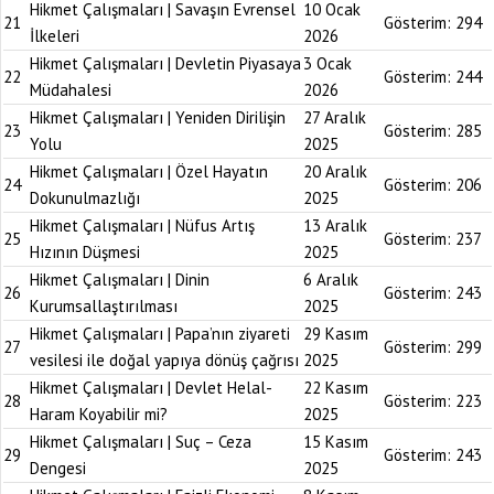
Hikmet Çalışmaları | Savaşın Evrensel
10 Ocak
21
Gösterim:
294
İlkeleri
2026
Hikmet Çalışmaları | Devletin Piyasaya
3 Ocak
22
Gösterim:
244
Müdahalesi
2026
Hikmet Çalışmaları | Yeniden Dirilişin
27 Aralık
23
Gösterim:
285
Yolu
2025
Hikmet Çalışmaları | Özel Hayatın
20 Aralık
24
Gösterim:
206
Dokunulmazlığı
2025
Hikmet Çalışmaları | Nüfus Artış
13 Aralık
25
Gösterim:
237
Hızının Düşmesi
2025
Hikmet Çalışmaları | Dinin
6 Aralık
26
Gösterim:
243
Kurumsallaştırılması
2025
Hikmet Çalışmaları | Papa’nın ziyareti
29 Kasım
27
Gösterim:
299
vesilesi ile doğal yapıya dönüş çağrısı
2025
Hikmet Çalışmaları | Devlet Helal-
22 Kasım
28
Gösterim:
223
Haram Koyabilir mi?
2025
Hikmet Çalışmaları | Suç – Ceza
15 Kasım
29
Gösterim:
243
Dengesi
2025