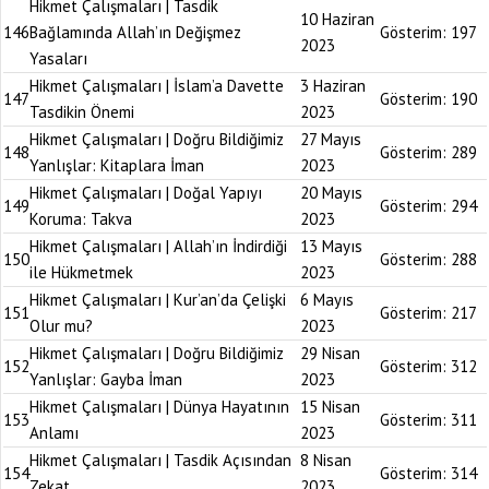
Hikmet Çalışmaları | Tasdik
10 Haziran
146
Bağlamında Allah’ın Değişmez
Gösterim:
197
2023
Yasaları
Hikmet Çalışmaları | İslam’a Davette
3 Haziran
147
Gösterim:
190
Tasdikin Önemi
2023
Hikmet Çalışmaları | Doğru Bildiğimiz
27 Mayıs
148
Gösterim:
289
Yanlışlar: Kitaplara İman
2023
Hikmet Çalışmaları | Doğal Yapıyı
20 Mayıs
149
Gösterim:
294
Koruma: Takva
2023
Hikmet Çalışmaları | Allah’ın İndirdiği
13 Mayıs
150
Gösterim:
288
ile Hükmetmek
2023
Hikmet Çalışmaları | Kur’an’da Çelişki
6 Mayıs
151
Gösterim:
217
Olur mu?
2023
Hikmet Çalışmaları | Doğru Bildiğimiz
29 Nisan
152
Gösterim:
312
Yanlışlar: Gayba İman
2023
Hikmet Çalışmaları | Dünya Hayatının
15 Nisan
153
Gösterim:
311
Anlamı
2023
Hikmet Çalışmaları | Tasdik Açısından
8 Nisan
154
Gösterim:
314
Zekat
2023