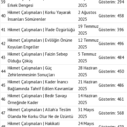
39
Gösterim:
294
Erkek Dengesi
2025
Hikmet Çalışmaları | Korku Yayarak
2 Ağustos
40
Gösterim:
458
İnsanları Sömürenler
2025
19 Temmuz
41
Hikmet Çalışmaları | İfade Özgürlüğü
Gösterim:
396
2025
Hikmet Çalışmaları | Evliliğin Önüne
12 Temmuz
42
Gösterim:
496
Koyulan Engeller
2025
Hikmet Çalışmaları | Faizin Sebep
5 Temmuz
43
Gösterim:
484
Olduğu Çöküş
2025
Hikmet Çalışmaları | Güç
28 Haziran
44
Gösterim:
450
Zehirlenmesinin Sonuçları
2025
Hikmet Çalışmaları | Kader İnancı
21 Haziran
45
Gösterim:
486
Bağlamında Tahrif Edilen Kavramlar
2025
Hikmet Çalışmaları | Bedir Savaşı
14 Haziran
46
Gösterim:
461
Örneğinde Kader
2025
Hikmet Çalışmaları | Allah’a Teslim
31 Mayıs
47
Gösterim:
568
Olanda Ne Korku Olur Ne de Üzüntü
2025
Hikmet Çalışmaları | Hakikati
24 Mayıs
48
Gösterim:
479