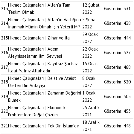
Hikmet Çalışmaları | Allah’a Tam
12 Şubat
213
Gösterim:
331
Teslim Olmak
2022
Hikmet Çalışmaları | Allah’ın Varlığına
5 Şubat
214
Gösterim:
438
İnanmak Mümin Olmak İçin Yeterli Mi?
2022
29 Ocak
215
Hikmet Çalışmaları | Zıhar ve İla
Gösterim:
444
2022
Hikmet Çalışmaları | Adem
22 Ocak
216
Gösterim:
527
Aleyhisselamın İlmi Seviyesi
2022
Hikmet Çalışmaları | Kayıtsız Şartsız
15 Ocak
217
Gösterim:
468
İtaat Yalnız Allah’adır
2022
Hikmet Çalışmaları | Deist ve Ateist
8 Ocak
218
Gösterim:
520
Üreten Din Anlayışı
2022
Hikmet Çalışmaları | Zamanın Değerini
1 Ocak
219
Gösterim:
505
Bilmek
2022
Hikmet Çalışmaları | Ekonomik
25 Aralık
220
Gösterim:
453
Problemlere Doğal Çözüm
2021
18 Aralık
221
Hikmet Çalışmaları | Tek Din İslam’dır
Gösterim:
448
2021