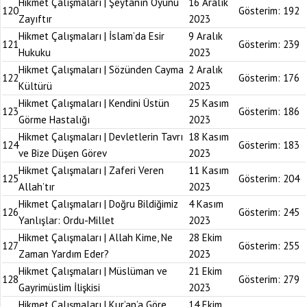
Hikmet Çalışmaları | Şeytanın Oyunu
16 Aralık
120
Gösterim:
192
Zayıftır
2023
Hikmet Çalışmaları | İslam’da Esir
9 Aralık
121
Gösterim:
239
Hukuku
2023
Hikmet Çalışmaları | Sözünden Cayma
2 Aralık
122
Gösterim:
176
Kültürü
2023
Hikmet Çalışmaları | Kendini Üstün
25 Kasım
123
Gösterim:
186
Görme Hastalığı
2023
Hikmet Çalışmaları | Devletlerin Tavrı
18 Kasım
124
Gösterim:
183
ve Bize Düşen Görev
2023
Hikmet Çalışmaları | Zaferi Veren
11 Kasım
125
Gösterim:
204
Allah’tır
2023
Hikmet Çalışmaları | Doğru Bildiğimiz
4 Kasım
126
Gösterim:
245
Yanlışlar: Ordu-Millet
2023
Hikmet Çalışmaları | Allah Kime, Ne
28 Ekim
127
Gösterim:
255
Zaman Yardım Eder?
2023
Hikmet Çalışmaları | Müslüman ve
21 Ekim
128
Gösterim:
279
Gayrimüslim İlişkisi
2023
Hikmet Çalışmaları | Kur’an’a Göre
14 Ekim