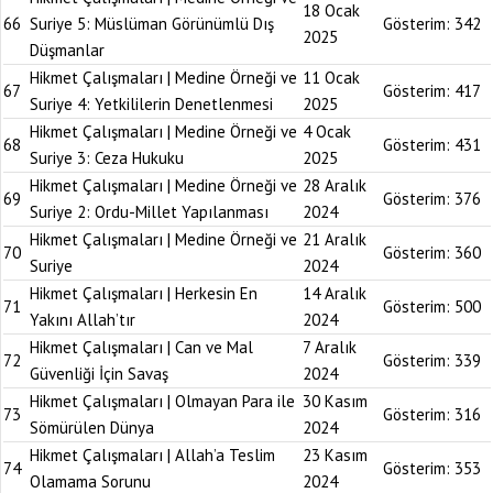
18 Ocak
66
Suriye 5: Müslüman Görünümlü Dış
Gösterim:
342
2025
Düşmanlar
Hikmet Çalışmaları | Medine Örneği ve
11 Ocak
67
Gösterim:
417
Suriye 4: Yetkililerin Denetlenmesi
2025
Hikmet Çalışmaları | Medine Örneği ve
4 Ocak
68
Gösterim:
431
Suriye 3: Ceza Hukuku
2025
Hikmet Çalışmaları | Medine Örneği ve
28 Aralık
69
Gösterim:
376
Suriye 2: Ordu-Millet Yapılanması
2024
Hikmet Çalışmaları | Medine Örneği ve
21 Aralık
70
Gösterim:
360
Suriye
2024
Hikmet Çalışmaları | Herkesin En
14 Aralık
71
Gösterim:
500
Yakını Allah’tır
2024
Hikmet Çalışmaları | Can ve Mal
7 Aralık
72
Gösterim:
339
Güvenliği İçin Savaş
2024
Hikmet Çalışmaları | Olmayan Para ile
30 Kasım
73
Gösterim:
316
Sömürülen Dünya
2024
Hikmet Çalışmaları | Allah’a Teslim
23 Kasım
74
Gösterim:
353
Olamama Sorunu
2024