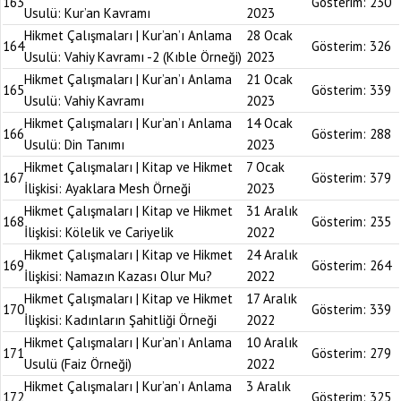
163
Gösterim:
230
Usulü: Kur’an Kavramı
2023
Hikmet Çalışmaları | Kur’an’ı Anlama
28 Ocak
164
Gösterim:
326
Usulü: Vahiy Kavramı -2 (Kıble Örneği)
2023
Hikmet Çalışmaları | Kur’an’ı Anlama
21 Ocak
165
Gösterim:
339
Usulü: Vahiy Kavramı
2023
Hikmet Çalışmaları | Kur’an’ı Anlama
14 Ocak
166
Gösterim:
288
Usulü: Din Tanımı
2023
Hikmet Çalışmaları | Kitap ve Hikmet
7 Ocak
167
Gösterim:
379
İlişkisi: Ayaklara Mesh Örneği
2023
Hikmet Çalışmaları | Kitap ve Hikmet
31 Aralık
168
Gösterim:
235
İlişkisi: Kölelik ve Cariyelik
2022
Hikmet Çalışmaları | Kitap ve Hikmet
24 Aralık
169
Gösterim:
264
İlişkisi: Namazın Kazası Olur Mu?
2022
Hikmet Çalışmaları | Kitap ve Hikmet
17 Aralık
170
Gösterim:
339
İlişkisi: Kadınların Şahitliği Örneği
2022
Hikmet Çalışmaları | Kur’an’ı Anlama
10 Aralık
171
Gösterim:
279
Usulü (Faiz Örneği)
2022
Hikmet Çalışmaları | Kur’an’ı Anlama
3 Aralık
172
Gösterim:
325