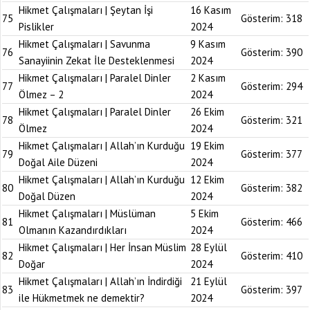
Hikmet Çalışmaları | Şeytan İşi
16 Kasım
75
Gösterim:
318
Pislikler
2024
Hikmet Çalışmaları | Savunma
9 Kasım
76
Gösterim:
390
Sanayiinin Zekat İle Desteklenmesi
2024
Hikmet Çalışmaları | Paralel Dinler
2 Kasım
77
Gösterim:
294
Ölmez – 2
2024
Hikmet Çalışmaları | Paralel Dinler
26 Ekim
78
Gösterim:
321
Ölmez
2024
Hikmet Çalışmaları | Allah’ın Kurduğu
19 Ekim
79
Gösterim:
377
Doğal Aile Düzeni
2024
Hikmet Çalışmaları | Allah’ın Kurduğu
12 Ekim
80
Gösterim:
382
Doğal Düzen
2024
Hikmet Çalışmaları | Müslüman
5 Ekim
81
Gösterim:
466
Olmanın Kazandırdıkları
2024
Hikmet Çalışmaları | Her İnsan Müslim
28 Eylül
82
Gösterim:
410
Doğar
2024
Hikmet Çalışmaları | Allah’ın İndirdiği
21 Eylül
83
Gösterim:
397
ile Hükmetmek ne demektir?
2024