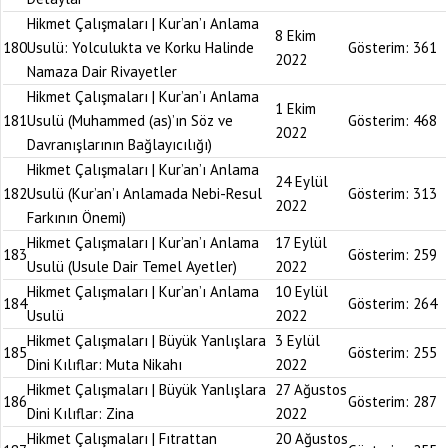
Hikmet Çalışmaları | Kur’an’ı Anlama
8 Ekim
180
Usulü: Yolculukta ve Korku Halinde
Gösterim:
361
2022
Namaza Dair Rivayetler
Hikmet Çalışmaları | Kur’an’ı Anlama
1 Ekim
181
Usulü (Muhammed (as)’ın Söz ve
Gösterim:
468
2022
Davranışlarının Bağlayıcılığı)
Hikmet Çalışmaları | Kur’an’ı Anlama
24 Eylül
182
Usulü (Kur’an’ı Anlamada Nebi-Resul
Gösterim:
313
2022
Farkının Önemi)
Hikmet Çalışmaları | Kur’an’ı Anlama
17 Eylül
183
Gösterim:
259
Usulü (Usule Dair Temel Ayetler)
2022
Hikmet Çalışmaları | Kur’an’ı Anlama
10 Eylül
184
Gösterim:
264
Usulü
2022
Hikmet Çalışmaları | Büyük Yanlışlara
3 Eylül
185
Gösterim:
255
Dini Kılıflar: Muta Nikahı
2022
Hikmet Çalışmaları | Büyük Yanlışlara
27 Ağustos
186
Gösterim:
287
Dini Kılıflar: Zina
2022
Hikmet Çalışmaları | Fıtrattan
20 Ağustos