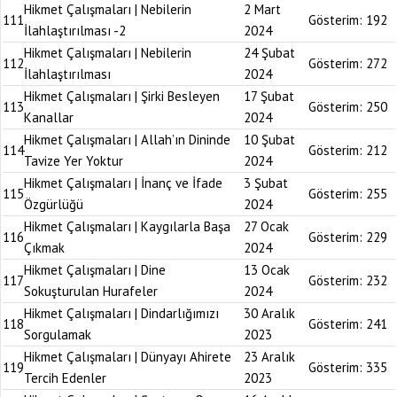
Hikmet Çalışmaları | Nebilerin
2 Mart
111
Gösterim:
192
İlahlaştırılması -2
2024
Hikmet Çalışmaları | Nebilerin
24 Şubat
112
Gösterim:
272
İlahlaştırılması
2024
Hikmet Çalışmaları | Şirki Besleyen
17 Şubat
113
Gösterim:
250
Kanallar
2024
Hikmet Çalışmaları | Allah’ın Dininde
10 Şubat
114
Gösterim:
212
Tavize Yer Yoktur
2024
Hikmet Çalışmaları | İnanç ve İfade
3 Şubat
115
Gösterim:
255
Özgürlüğü
2024
Hikmet Çalışmaları | Kaygılarla Başa
27 Ocak
116
Gösterim:
229
Çıkmak
2024
Hikmet Çalışmaları | Dine
13 Ocak
117
Gösterim:
232
Sokuşturulan Hurafeler
2024
Hikmet Çalışmaları | Dindarlığımızı
30 Aralık
118
Gösterim:
241
Sorgulamak
2023
Hikmet Çalışmaları | Dünyayı Ahirete
23 Aralık
119
Gösterim:
335
Tercih Edenler
2023