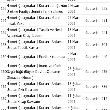
Hikmet Çalışmaları | Kur’an’dan Çözüm
2 Nisan
155
Gösterim:
225
Üretme Faaliyetlerinin Terk Edilmesi
2023
Hikmet Çalışmaları | Kur’an’a Göre
25 Mart
156
Gösterim:
251
İmsak Vakti
2023
Hikmet Çalışmaları | Tasdik ve Nesih
18 Mart
157
Gösterim:
241
Açısından Oruç İbadeti
2023
Hikmet Çalışmaları | Kur’an’ı Anlama
11 Mart
158
Gösterim:
303
Usulü: Tasdik Kavramı
2023
4 Mart
159
Hikmet Çalışmaları | Ecelin Kısalması
Gösterim:
440
2023
Hikmet Çalışmaları | İnanç ve İfade
25 Şubat
160
Özgürlüğü (Büyük Devlet Olmanın
Gösterim:
236
2023
Olmazsa Olmazı)
Hikmet Çalışmaları | Kur’an’ı Anlama
18 Şubat
161
Gösterim:
786
Usulü: Zikir Kavramı
2023
Hikmet Çalışmaları | Kur’an’ı Anlama
11 Şubat
162
Gösterim:
212
Usulü: Kitap Kavramı
2023
Hikmet Çalışmaları | Kur’an’ı Anlama
4 Şubat