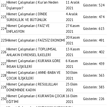
Hikmet Çalışmaları | Kur’an Neden
11 Aralık
222
Gösterim:
524
Dışlanıyor?
2021
Hikmet Çalışmaları | DİNDE
4 Aralık
223
Gösterim:
474
SÜREKLİLİK VE BÜTÜNLÜK
2021
Hikmet Çalışmaları | FAİZ VE
27 Kasım
224
Gösterim:
615
ENFLASYON
2021
20 Kasım
225
Hikmet Çalışmaları | FAİZSİZ EKONOMİ
Gösterim:
491
2021
Hikmet Çalışmaları | TOPLUMSAL
13 Kasım
226
Gösterim:
402
AHLAKIN EVRENSEL İLKELERİ
2021
Hikmet Çalışmaları | KUR’AN’A GÖRE
6 Kasım
227
Gösterim:
439
İNSAN İLİŞKİLERİ
2021
Hikmet Çalışmaları | ANNE-BABA VE
30 Ekim
228
Gösterim:
363
ÇOCUK İLİŞKİLERİ
2021
Hikmet Çalışmaları | RESULULLAH
23 Ekim
229
Gösterim:
383
DÖNEMİNDE KADIN
2021
Hikmet Çalışmaları | KUR’AN’DA ÇOCUK
16 Ekim
230
Gösterim:
226
EĞİTİMİ
2021