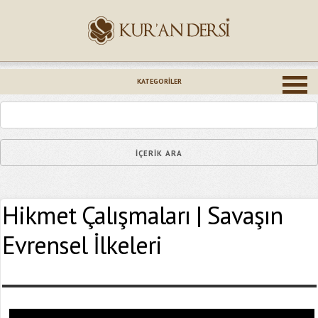
İsminiz (*)
KATEGORILER
Epostanız (*)
Hikmet Çalışmaları | Savaşın
Yaşadığınız Hatanın Ayrıntıları
Evrensel İlkeleri
Bağlantıyı Gönderin