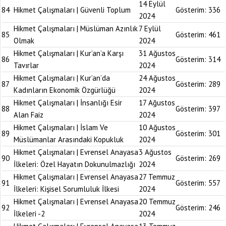
14 Eylül
84
Hikmet Çalışmaları | Güvenli Toplum
Gösterim:
336
2024
Hikmet Çalışmaları | Müslüman Azınlık
7 Eylül
85
Gösterim:
461
Olmak
2024
Hikmet Çalışmaları | Kur’an’a Karşı
31 Ağustos
86
Gösterim:
314
Tavırlar
2024
Hikmet Çalışmaları | Kur’an’da
24 Ağustos
87
Gösterim:
289
Kadınların Ekonomik Özgürlüğü
2024
Hikmet Çalışmaları | İnsanlığı Esir
17 Ağustos
88
Gösterim:
397
Alan Faiz
2024
Hikmet Çalışmaları | İslam Ve
10 Ağustos
89
Gösterim:
301
Müslümanlar Arasındaki Kopukluk
2024
Hikmet Çalışmaları | Evrensel Anayasa
3 Ağustos
90
Gösterim:
269
İlkeleri: Özel Hayatın Dokunulmazlığı
2024
Hikmet Çalışmaları | Evrensel Anayasa
27 Temmuz
91
Gösterim:
557
İlkeleri: Kişisel Sorumluluk İlkesi
2024
Hikmet Çalışmaları | Evrensel Anayasa
20 Temmuz
92
Gösterim:
246
İlkeleri -2
2024