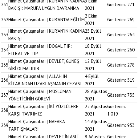
Hikmet Çalışmaları | KUR’AN’IN KADINA
9 Ekim
231
Gösterim:
271
BAKIŞI: MARUFA UYGUN DAVRANMA
2021
2 Ekim
232
Hikmet Çalışmaları | KUR’AN’DA EĞİTİM
Gösterim:
269
2021
Hikmet Çalışmaları | KUR’AN’IN KADINA
25 Eylül
233
Gösterim:
264
BAKIŞI
2021
Hikmet Çalışmaları | DOĞAL TIP:
18 Eylül
234
Gösterim:
260
FITRAT VE TIP
2021
Hikmet Çalışmaları | DEVLET, GÜNEŞ
12 Eylül
235
Gösterim:
278
GİBİ OLMALIDIR
2021
Hikmet Çalışmaları | ALLAH’IN
4 Eylül
236
Gösterim:
519
KİTABINDAN UZAKLAŞMANIN CEZASI
2021
Hikmet Çalışmaları | MÜSLÜMAN
28 Ağustos
237
Gösterim:
735
YÖNETİCİNİN GÖREVİ
2021
Hikmet Çalışmaları | İKİ YÜZLÜLERE
22 Ağustos
Gösterim:
238
KARŞI TAVRIMIZ
2021
1.019
Hikmet Çalışmaları | NAFAKA
14 Ağustos
239
Gösterim:
953
TARTIŞMALARI
2021
Hikmet Çalışmaları | DEVLETİN ASLİ
8 Ağustos
Gösterim: