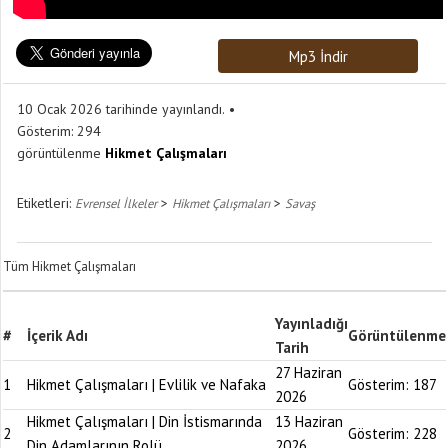
Mp3 İndir
10 Ocak 2026 tarihinde yayınlandı.
Gösterim:
294
görüntülenme
Hikmet Çalışmaları
Etiketleri:
>
>
Evrensel İlkeler
Hikmet Çalışmaları
Savaş
Tüm Hikmet Çalışmaları
Yayınladığı
#
İçerik Adı
Görüntülenme
Tarih
27 Haziran
1
Hikmet Çalışmaları | Evlilik ve Nafaka
Gösterim:
187
2026
Hikmet Çalışmaları | Din İstismarında
13 Haziran
2
Gösterim:
228
Din Adamlarının Rolü
2026