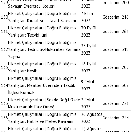
129
Gösterim:
200
Savaşın Evrensel İlkeleri
2023
Hikmet Çalışmaları | Doğru Bildiğimiz
7 Ekim
130
Gösterim:
216
Yanlışlar: Kıraat ve Tilavet Kavramı
2023
Hikmet Çalışmaları | Doğru Bildiğimiz
30 Eylül
131
Gösterim:
263
Yanlışlar: Tecvid İlmi
2023
Hikmet Çalışmaları | Doğru Bildiğimiz
23 Eylül
132
Yanlışlar: Tedricilik/Hükümleri Zamana
Gösterim:
318
2023
Yayma
Hikmet Çalışmaları | Doğru Bildiğimiz
16 Eylül
133
Gösterim:
202
Yanlışlar: Nesih
2023
Hikmet Çalışmaları | Doğru Bildiğimiz
9 Eylül
134
Yanlışlar: Mealler Üzerinden Tasdik
Gösterim:
307
2023
İlişkisi Kurmak
Hikmet Çalışmaları | Sözde Değil Özde
2 Eylül
135
Gösterim:
221
Müslümanlık: Faiz Örneği
2023
Hikmet Çalışmaları | Doğru Bildiğimiz
26 Ağustos
136
Gösterim:
244
Yanlışlar: Halife ve Melek Kavramı
2023
Hikmet Çalışmaları | Doğru Bildiğimiz
19 Ağustos