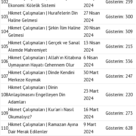
102
Gösterim:
239
Ekonomi: Kölelik Sistemi
2024
Hikmet Çalışmaları | Hurafelerin Din
27 Nisan
103
Gösterim:
300
Haline Gelmesi
2024
Hikmet Çalışmaları | Şirkin İlim Haline
20 Nisan
104
Gösterim:
309
Gelmesi
2024
Hikmet Çalışmaları | Gerçek ve Sanal
13 Nisan
105
Gösterim:
215
Alemde Mahremiyet
2024
Hikmet Çalışmaları | Allah’ın Kitabına
6 Nisan
106
Gösterim:
336
Uymayanın Hayatı Cehennem Olur
2024
Hikmet Çalışmaları | Dinde Kendini
30 Mart
107
Gösterim:
247
Merkeze Koymak
2024
Hikmet Çalışmaları | Dinin
23 Mart
108
Anlaşılmasını Engelleyen Din
Gösterim:
220
2024
Adamları
Hikmet Çalışmaları | Kur’an’ı Nasıl
16 Mart
109
Gösterim:
273
Okumalıyız?
2024
Hikmet Çalışmaları | Ramazan Ayına
9 Mart
110
Gösterim:
628
Dair Merak Edilenler
2024