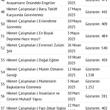
Arayanların Önündeki Engeller
2025
Hikmet Çalışmaları | Barış Teklifi
17 Mayıs
49
Gösterim:
442
Karşısında Görevlerimiz
2025
Hikmet Çalışmaları | Evlendirme
10 Mayıs
50
Gösterim:
409
Görevimiz
2025
Hikmet Çalışmaları | En Büyük
3 Mayıs
51
Gösterim:
484
Depreme Hazır mıyız?
2025
Hikmet Çalışmaları | Evrensel Zulüm:
26 Nisan
52
Gösterim:
540
Şirk
2025
19 Nisan
53
Hikmet Çalışmaları | Doğal Eğitim
Gösterim:
459
2025
Hikmet Çalışmaları | Mümin Olmanın
12 Nisan
Gösterim:
54
Gereği
2025
1.338
Hikmet Çalışmaları | Müminlerin
5 Nisan
Gösterim:
55
Başkalarına Özenmesi
2025
1.252
Hikmet Çalışmaları | İnsanların ve
30 Mart
56
Gösterim:
391
Cinlerin Muhalif Yapısı
2025
22 Mart
57
Hikmet Çalışmaları | Faiz-Zekat İlişkisi
Gösterim:
402