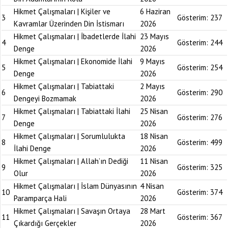
Hikmet Çalışmaları | Kişiler ve
6 Haziran
3
Gösterim:
237
Kavramlar Üzerinden Din İstismarı
2026
Hikmet Çalışmaları | İbadetlerde İlahi
23 Mayıs
4
Gösterim:
244
Denge
2026
Hikmet Çalışmaları | Ekonomide İlahi
9 Mayıs
5
Gösterim:
254
Denge
2026
Hikmet Çalışmaları | Tabiattaki
2 Mayıs
6
Gösterim:
290
Dengeyi Bozmamak
2026
Hikmet Çalışmaları | Tabiattaki İlahi
25 Nisan
7
Gösterim:
276
Denge
2026
Hikmet Çalışmaları | Sorumlulukta
18 Nisan
8
Gösterim:
499
İlahi Denge
2026
Hikmet Çalışmaları | Allah’ın Dediği
11 Nisan
9
Gösterim:
325
Olur
2026
Hikmet Çalışmaları | İslam Dünyasının
4 Nisan
10
Gösterim:
374
Paramparça Hali
2026
Hikmet Çalışmaları | Savaşın Ortaya
28 Mart
11
Gösterim:
367
Çıkardığı Gerçekler
2026