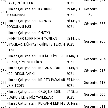
249
Gösterim:
972
SAVAŞIN İLKELERİ
2021
Hikmet Çalışmaları | KADININ
29 Mayıs
Gösterim:
250
KORUNMASI
2021
1.062
Hikmet Çalışmaları | İNANCIN
26 Mayıs
251
Gösterim:
835
SORGULANMASI
2021
Hikmet Çalışmaları | ÖNCEKİ
ÜMMETLER ÜZERİNDEN YAPILAN
15 Mayıs
252
Gösterim:
905
UYARILAR: DÜNYAYI AHİRETE TERCİH
2021
ETME
Hikmet Çalışmaları | ZEKÂT (KİMDEN
8 Mayıs
253
Gösterim:
704
ALINIR, KİME VERİLİR?)
2021
Hikmet Çalışmaları | KUR’AN’A GÖRE
1 Mayıs
254
Gösterim:
713
NEBİ-RESUL FARKI
2021
Hikmet Çalışmaları | KRİPTO PARALAR
25 Nisan
255
Gösterim:
618
VE BİTCOİN
2021
Hikmet Çalışmaları | ORUÇ İLE İLGİLİ
17 Nisan
256
Gösterim:
505
DOĞRU BİLDİĞİMİZ YANLIŞLAR
2021
Hikmet Çalışmaları | KUR’AN-I KERİM’E
10 Nisan
257
Gösterim:
511