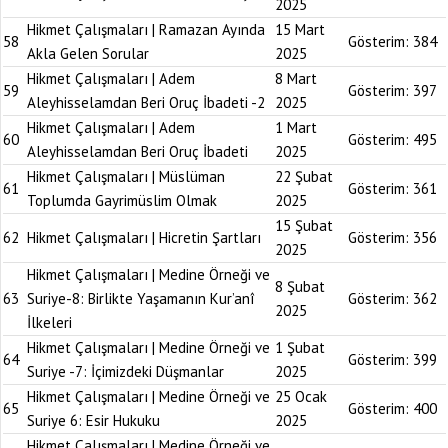
2025
Hikmet Çalışmaları | Ramazan Ayında
15 Mart
58
Gösterim:
384
Akla Gelen Sorular
2025
Hikmet Çalışmaları | Adem
8 Mart
59
Gösterim:
397
Aleyhisselamdan Beri Oruç İbadeti -2
2025
Hikmet Çalışmaları | Adem
1 Mart
60
Gösterim:
495
Aleyhisselamdan Beri Oruç İbadeti
2025
Hikmet Çalışmaları | Müslüman
22 Şubat
61
Gösterim:
361
Toplumda Gayrimüslim Olmak
2025
15 Şubat
62
Hikmet Çalışmaları | Hicretin Şartları
Gösterim:
356
2025
Hikmet Çalışmaları | Medine Örneği ve
8 Şubat
63
Suriye-8: Birlikte Yaşamanın Kur’anî
Gösterim:
362
2025
İlkeleri
Hikmet Çalışmaları | Medine Örneği ve
1 Şubat
64
Gösterim:
399
Suriye -7: İçimizdeki Düşmanlar
2025
Hikmet Çalışmaları | Medine Örneği ve
25 Ocak
65
Gösterim:
400
Suriye 6: Esir Hukuku
2025
Hikmet Çalışmaları | Medine Örneği ve