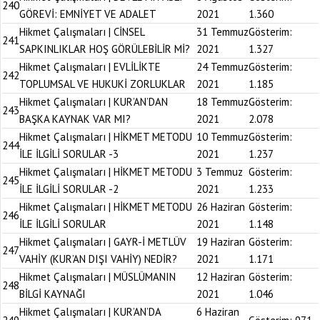
240
GÖREVİ: EMNİYET VE ADALET
2021
1.360
Hikmet Çalışmaları | CİNSEL
31 Temmuz
Gösterim:
241
SAPKINLIKLAR HOŞ GÖRÜLEBİLİR Mİ?
2021
1.327
Hikmet Çalışmaları | EVLİLİKTE
24 Temmuz
Gösterim:
242
TOPLUMSAL VE HUKUKİ ZORLUKLAR
2021
1.185
Hikmet Çalışmaları | KUR’AN’DAN
18 Temmuz
Gösterim:
243
BAŞKA KAYNAK VAR MI?
2021
2.078
Hikmet Çalışmaları | HİKMET METODU
10 Temmuz
Gösterim:
244
İLE İLGİLİ SORULAR -3
2021
1.237
Hikmet Çalışmaları | HİKMET METODU
3 Temmuz
Gösterim:
245
İLE İLGİLİ SORULAR -2
2021
1.233
Hikmet Çalışmaları | HİKMET METODU
26 Haziran
Gösterim:
246
İLE İLGİLİ SORULAR
2021
1.148
Hikmet Çalışmaları | GAYR-İ METLÜV
19 Haziran
Gösterim:
247
VAHİY (KUR’AN DIŞI VAHİY) NEDİR?
2021
1.171
Hikmet Çalışmaları | MÜSLÜMANIN
12 Haziran
Gösterim:
248
BİLGİ KAYNAĞI
2021
1.046
Hikmet Çalışmaları | KUR’AN’DA
6 Haziran