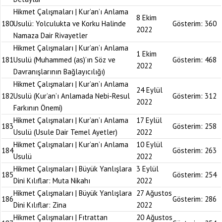
Hikmet Çalışmaları | Kur’an’ı Anlama
8 Ekim
180
Usulü: Yolculukta ve Korku Halinde
Gösterim:
360
2022
Namaza Dair Rivayetler
Hikmet Çalışmaları | Kur’an’ı Anlama
1 Ekim
181
Usulü (Muhammed (as)’ın Söz ve
Gösterim:
468
2022
Davranışlarının Bağlayıcılığı)
Hikmet Çalışmaları | Kur’an’ı Anlama
24 Eylül
182
Usulü (Kur’an’ı Anlamada Nebi-Resul
Gösterim:
312
2022
Farkının Önemi)
Hikmet Çalışmaları | Kur’an’ı Anlama
17 Eylül
183
Gösterim:
258
Usulü (Usule Dair Temel Ayetler)
2022
Hikmet Çalışmaları | Kur’an’ı Anlama
10 Eylül
184
Gösterim:
263
Usulü
2022
Hikmet Çalışmaları | Büyük Yanlışlara
3 Eylül
185
Gösterim:
254
Dini Kılıflar: Muta Nikahı
2022
Hikmet Çalışmaları | Büyük Yanlışlara
27 Ağustos
186
Gösterim:
286
Dini Kılıflar: Zina
2022
Hikmet Çalışmaları | Fıtrattan
20 Ağustos