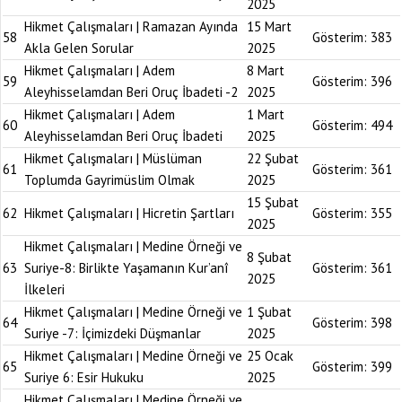
2025
Hikmet Çalışmaları | Ramazan Ayında
15 Mart
58
Gösterim:
383
Akla Gelen Sorular
2025
Hikmet Çalışmaları | Adem
8 Mart
59
Gösterim:
396
Aleyhisselamdan Beri Oruç İbadeti -2
2025
Hikmet Çalışmaları | Adem
1 Mart
60
Gösterim:
494
Aleyhisselamdan Beri Oruç İbadeti
2025
Hikmet Çalışmaları | Müslüman
22 Şubat
61
Gösterim:
361
Toplumda Gayrimüslim Olmak
2025
15 Şubat
62
Hikmet Çalışmaları | Hicretin Şartları
Gösterim:
355
2025
Hikmet Çalışmaları | Medine Örneği ve
8 Şubat
63
Suriye-8: Birlikte Yaşamanın Kur’anî
Gösterim:
361
2025
İlkeleri
Hikmet Çalışmaları | Medine Örneği ve
1 Şubat
64
Gösterim:
398
Suriye -7: İçimizdeki Düşmanlar
2025
Hikmet Çalışmaları | Medine Örneği ve
25 Ocak
65
Gösterim:
399
Suriye 6: Esir Hukuku
2025
Hikmet Çalışmaları | Medine Örneği ve