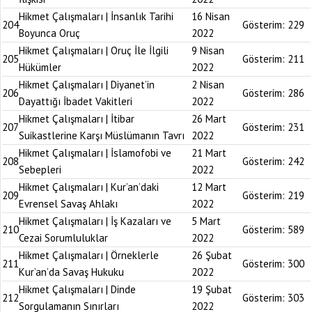
Hikmet Çalışmaları | İnsanlık Tarihi
16 Nisan
204
Gösterim:
229
Boyunca Oruç
2022
Hikmet Çalışmaları | Oruç İle İlgili
9 Nisan
205
Gösterim:
211
Hükümler
2022
Hikmet Çalışmaları | Diyanet’in
2 Nisan
206
Gösterim:
286
Dayattığı İbadet Vakitleri
2022
Hikmet Çalışmaları | İtibar
26 Mart
207
Gösterim:
231
Suikastlerine Karşı Müslümanın Tavrı
2022
Hikmet Çalışmaları | İslamofobi ve
21 Mart
208
Gösterim:
242
Sebepleri
2022
Hikmet Çalışmaları | Kur’an’daki
12 Mart
209
Gösterim:
219
Evrensel Savaş Ahlakı
2022
Hikmet Çalışmaları | İş Kazaları ve
5 Mart
210
Gösterim:
589
Cezai Sorumluluklar
2022
Hikmet Çalışmaları | Örneklerle
26 Şubat
211
Gösterim:
300
Kur’an’da Savaş Hukuku
2022
Hikmet Çalışmaları | Dinde
19 Şubat
212
Gösterim:
303
Sorgulamanın Sınırları
2022