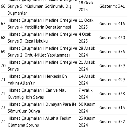
18 Ocak
66
Suriye 5: Müslüman Görünümlü Dış
Gösterim:
341
2025
Düşmanlar
Hikmet Çalışmaları | Medine Örneği ve
11 Ocak
67
Gösterim:
416
Suriye 4: Yetkililerin Denetlenmesi
2025
Hikmet Çalışmaları | Medine Örneği ve
4 Ocak
68
Gösterim:
430
Suriye 3: Ceza Hukuku
2025
Hikmet Çalışmaları | Medine Örneği ve
28 Aralık
69
Gösterim:
376
Suriye 2: Ordu-Millet Yapılanması
2024
Hikmet Çalışmaları | Medine Örneği ve
21 Aralık
70
Gösterim:
359
Suriye
2024
Hikmet Çalışmaları | Herkesin En
14 Aralık
71
Gösterim:
499
Yakını Allah’tır
2024
Hikmet Çalışmaları | Can ve Mal
7 Aralık
72
Gösterim:
338
Güvenliği İçin Savaş
2024
Hikmet Çalışmaları | Olmayan Para ile
30 Kasım
73
Gösterim:
315
Sömürülen Dünya
2024
Hikmet Çalışmaları | Allah’a Teslim
23 Kasım
74
Gösterim:
352
Olamama Sorunu
2024