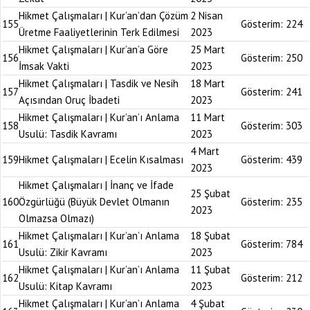
Hikmet Çalışmaları | Kur’an’dan Çözüm
2 Nisan
155
Gösterim:
224
Üretme Faaliyetlerinin Terk Edilmesi
2023
Hikmet Çalışmaları | Kur’an’a Göre
25 Mart
156
Gösterim:
250
İmsak Vakti
2023
Hikmet Çalışmaları | Tasdik ve Nesih
18 Mart
157
Gösterim:
241
Açısından Oruç İbadeti
2023
Hikmet Çalışmaları | Kur’an’ı Anlama
11 Mart
158
Gösterim:
303
Usulü: Tasdik Kavramı
2023
4 Mart
159
Hikmet Çalışmaları | Ecelin Kısalması
Gösterim:
439
2023
Hikmet Çalışmaları | İnanç ve İfade
25 Şubat
160
Özgürlüğü (Büyük Devlet Olmanın
Gösterim:
235
2023
Olmazsa Olmazı)
Hikmet Çalışmaları | Kur’an’ı Anlama
18 Şubat
161
Gösterim:
784
Usulü: Zikir Kavramı
2023
Hikmet Çalışmaları | Kur’an’ı Anlama
11 Şubat
162
Gösterim:
212
Usulü: Kitap Kavramı
2023
Hikmet Çalışmaları | Kur’an’ı Anlama
4 Şubat