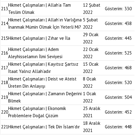
Hikmet Çalışmaları | Allah’a Tam
12 Şubat
213
Gösterim:
330
Teslim Olmak
2022
Hikmet Çalışmaları | Allah’ın Varlığına
5 Şubat
214
Gösterim:
438
İnanmak Mümin Olmak İçin Yeterli Mi?
2022
29 Ocak
215
Hikmet Çalışmaları | Zıhar ve İla
Gösterim:
443
2022
Hikmet Çalışmaları | Adem
22 Ocak
216
Gösterim:
525
Aleyhisselamın İlmi Seviyesi
2022
Hikmet Çalışmaları | Kayıtsız Şartsız
15 Ocak
217
Gösterim:
468
İtaat Yalnız Allah’adır
2022
Hikmet Çalışmaları | Deist ve Ateist
8 Ocak
218
Gösterim:
520
Üreten Din Anlayışı
2022
Hikmet Çalışmaları | Zamanın Değerini
1 Ocak
219
Gösterim:
504
Bilmek
2022
Hikmet Çalışmaları | Ekonomik
25 Aralık
220
Gösterim:
452
Problemlere Doğal Çözüm
2021
18 Aralık
221
Hikmet Çalışmaları | Tek Din İslam’dır
Gösterim:
448
2021