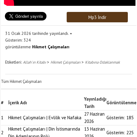
Mp3 İndir
31 Ocak 2026 tarihinde yayınlandı.
Gösterim:
324
görüntülenme
Hikmet Çalışmaları
Etiketleri:
>
>
Allah'ın Kitabı
Hikmet Çalışmaları
Kitabına Odaklanmak
Tüm Hikmet Çalışmaları
Yayınladığı
#
İçerik Adı
Görüntülenme
Tarih
27 Haziran
1
Hikmet Çalışmaları | Evlilik ve Nafaka
Gösterim:
185
2026
Hikmet Çalışmaları | Din İstismarında
13 Haziran
2
Gösterim:
225
Din Adamlarının Rolü
2026