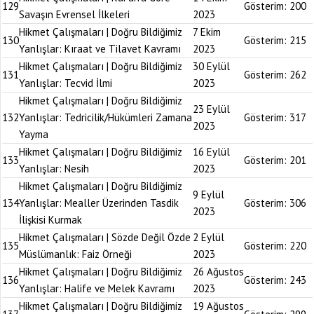
129
Gösterim:
200
Savaşın Evrensel İlkeleri
2023
Hikmet Çalışmaları | Doğru Bildiğimiz
7 Ekim
130
Gösterim:
215
Yanlışlar: Kıraat ve Tilavet Kavramı
2023
Hikmet Çalışmaları | Doğru Bildiğimiz
30 Eylül
131
Gösterim:
262
Yanlışlar: Tecvid İlmi
2023
Hikmet Çalışmaları | Doğru Bildiğimiz
23 Eylül
132
Yanlışlar: Tedricilik/Hükümleri Zamana
Gösterim:
317
2023
Yayma
Hikmet Çalışmaları | Doğru Bildiğimiz
16 Eylül
133
Gösterim:
201
Yanlışlar: Nesih
2023
Hikmet Çalışmaları | Doğru Bildiğimiz
9 Eylül
134
Yanlışlar: Mealler Üzerinden Tasdik
Gösterim:
306
2023
İlişkisi Kurmak
Hikmet Çalışmaları | Sözde Değil Özde
2 Eylül
135
Gösterim:
220
Müslümanlık: Faiz Örneği
2023
Hikmet Çalışmaları | Doğru Bildiğimiz
26 Ağustos
136
Gösterim:
243
Yanlışlar: Halife ve Melek Kavramı
2023
Hikmet Çalışmaları | Doğru Bildiğimiz
19 Ağustos