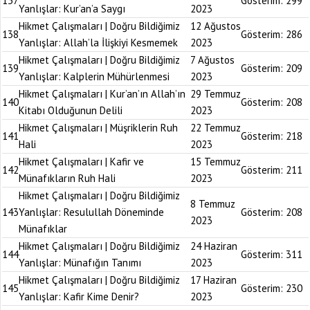
137
Gösterim:
299
Yanlışlar: Kur’an’a Saygı
2023
Hikmet Çalışmaları | Doğru Bildiğimiz
12 Ağustos
138
Gösterim:
286
Yanlışlar: Allah’la İlişkiyi Kesmemek
2023
Hikmet Çalışmaları | Doğru Bildiğimiz
7 Ağustos
139
Gösterim:
209
Yanlışlar: Kalplerin Mühürlenmesi
2023
Hikmet Çalışmaları | Kur’an’ın Allah’ın
29 Temmuz
140
Gösterim:
208
Kitabı Olduğunun Delili
2023
Hikmet Çalışmaları | Müşriklerin Ruh
22 Temmuz
141
Gösterim:
218
Hali
2023
Hikmet Çalışmaları | Kafir ve
15 Temmuz
142
Gösterim:
211
Münafıkların Ruh Hali
2023
Hikmet Çalışmaları | Doğru Bildiğimiz
8 Temmuz
143
Yanlışlar: Resulullah Döneminde
Gösterim:
208
2023
Münafıklar
Hikmet Çalışmaları | Doğru Bildiğimiz
24 Haziran
144
Gösterim:
311
Yanlışlar: Münafığın Tanımı
2023
Hikmet Çalışmaları | Doğru Bildiğimiz
17 Haziran
145
Gösterim:
230
Yanlışlar: Kafir Kime Denir?
2023