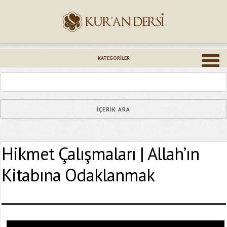
İsminiz (*)
KATEGORILER
Epostanız (*)
Hikmet Çalışmaları | Allah’ın
Yaşadığınız Hatanın Ayrıntıları
Kitabına Odaklanmak
Bağlantıyı Gönderin