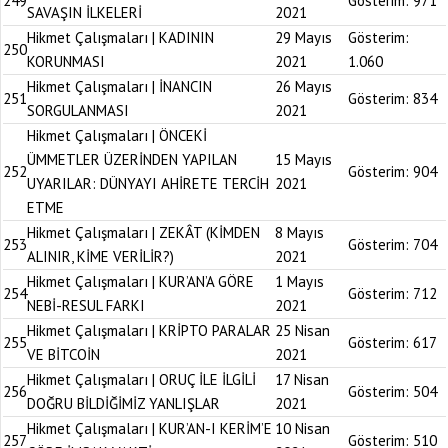
249
Gösterim:
971
SAVAŞIN İLKELERİ
2021
Hikmet Çalışmaları | KADININ
29 Mayıs
Gösterim:
250
KORUNMASI
2021
1.060
Hikmet Çalışmaları | İNANCIN
26 Mayıs
251
Gösterim:
834
SORGULANMASI
2021
Hikmet Çalışmaları | ÖNCEKİ
ÜMMETLER ÜZERİNDEN YAPILAN
15 Mayıs
252
Gösterim:
904
UYARILAR: DÜNYAYI AHİRETE TERCİH
2021
ETME
Hikmet Çalışmaları | ZEKÂT (KİMDEN
8 Mayıs
253
Gösterim:
704
ALINIR, KİME VERİLİR?)
2021
Hikmet Çalışmaları | KUR’AN’A GÖRE
1 Mayıs
254
Gösterim:
712
NEBİ-RESUL FARKI
2021
Hikmet Çalışmaları | KRİPTO PARALAR
25 Nisan
255
Gösterim:
617
VE BİTCOİN
2021
Hikmet Çalışmaları | ORUÇ İLE İLGİLİ
17 Nisan
256
Gösterim:
504
DOĞRU BİLDİĞİMİZ YANLIŞLAR
2021
Hikmet Çalışmaları | KUR’AN-I KERİM’E
10 Nisan
257
Gösterim:
510