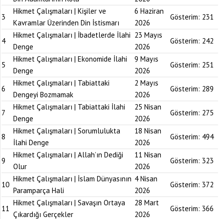
Hikmet Çalışmaları | Kişiler ve
6 Haziran
3
Gösterim:
231
Kavramlar Üzerinden Din İstismarı
2026
Hikmet Çalışmaları | İbadetlerde İlahi
23 Mayıs
4
Gösterim:
242
Denge
2026
Hikmet Çalışmaları | Ekonomide İlahi
9 Mayıs
5
Gösterim:
251
Denge
2026
Hikmet Çalışmaları | Tabiattaki
2 Mayıs
6
Gösterim:
289
Dengeyi Bozmamak
2026
Hikmet Çalışmaları | Tabiattaki İlahi
25 Nisan
7
Gösterim:
275
Denge
2026
Hikmet Çalışmaları | Sorumlulukta
18 Nisan
8
Gösterim:
494
İlahi Denge
2026
Hikmet Çalışmaları | Allah’ın Dediği
11 Nisan
9
Gösterim:
323
Olur
2026
Hikmet Çalışmaları | İslam Dünyasının
4 Nisan
10
Gösterim:
372
Paramparça Hali
2026
Hikmet Çalışmaları | Savaşın Ortaya
28 Mart
11
Gösterim:
366
Çıkardığı Gerçekler
2026