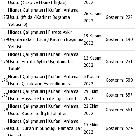
Usulü (Kitap ve Hikmet İlişkisi)
2022
Hikmet Çalışmaları | Kur’an’ı Anlama
26 Kasım
173
Usulü (İftida / Kadının Boşanma
Gösterim:
222
2022
Yetkisi -2)
Hikmet Çalışmaları | Fıtrata Aykırı
19 Kasım
174
Uygulamalar: İftida / Kadının Boşanma
Gösterim:
190
2022
Yetkisi
Hikmet Çalışmaları | Kur’an’ı Anlama
12 Kasım
175
Usulü “Fıtrata Aykırı Uygulamalar:
Gösterim:
231
2022
Talak”
Hikmet Çalışmaları | Kur’an’ı Anlama
5 Kasım
176
Gösterim:
580
Usulü: Çocukların Evlendirilmesi
2022
Hikmet Çalışmaları | Kur’an’ı Anlama
29 Ekim
177
Gösterim:
337
Usulü: Hayvan Etleri ile İlgili Tahrif
2022
Hikmet Çalışmaları | Kur’an’ı Anlama
22 Ekim
178
Gösterim:
361
Usulü: Kader ile İlgili Tahrifler
2022
Hikmet Çalışmaları | Kur’an’ı Anlama
15 Ekim
179
Usulü: Kur’an’ın Sunduğu Namaza Dair
Gösterim:
374
2022
Detaylar