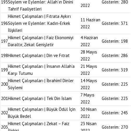
195
Söylem ve Eylemler: Allah’ın Dinini
Gösterim:
280
2022
Tahrif Faaliyetleri
Hikmet Çalışmaları | Fıtrata Aykırı
11 Haziran
196
Söylem ve Eylemler: Kadın-Erkek
Gösterim:
371
2022
İlişkileri
Hikmet Çalışmaları | Faiz Ekonomiyi
4 Haziran
197
Gösterim:
198
Daraltır, Zekat Genişletir
2022
28 Mayıs
198
Hikmet Çalışmaları | Din ve Fıtrat
Gösterim:
286
2022
Hikmet Çalışmaları | İnsanın Allah’a
21 Mayıs
199
Gösterim:
319
Karşı Tutumu
2022
Hikmet Çalışmaları | İbrahimî Dinler
14 Mayıs
200
Gösterim:
225
Söylemi
2022
7 Mayıs
201
Hikmet Çalışmaları | Tek Din İslam
Gösterim:
223
2022
Hikmet Çalışmaları | Büyük Ödül İçin
30 Nisan
202
Gösterim:
245
Büyük Bedel
2022
Hikmet Çalışmaları | Zekat – Faiz
23 Nisan
203
Gösterim:
270
İlişkisi
2022