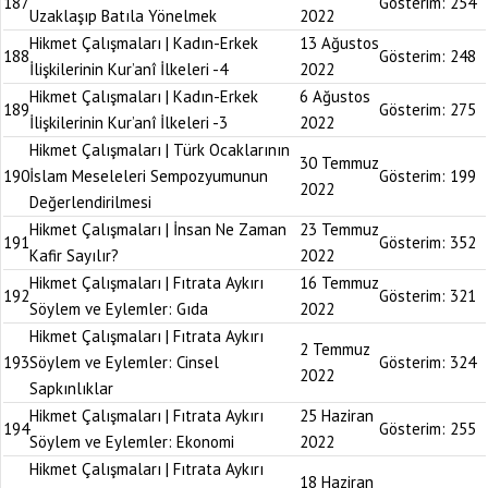
187
Gösterim:
254
Uzaklaşıp Batıla Yönelmek
2022
Hikmet Çalışmaları | Kadın-Erkek
13 Ağustos
188
Gösterim:
248
İlişkilerinin Kur’anî İlkeleri -4
2022
Hikmet Çalışmaları | Kadın-Erkek
6 Ağustos
189
Gösterim:
275
İlişkilerinin Kur’anî İlkeleri -3
2022
Hikmet Çalışmaları | Türk Ocaklarının
30 Temmuz
190
İslam Meseleleri Sempozyumunun
Gösterim:
199
2022
Değerlendirilmesi
Hikmet Çalışmaları | İnsan Ne Zaman
23 Temmuz
191
Gösterim:
352
Kafir Sayılır?
2022
Hikmet Çalışmaları | Fıtrata Aykırı
16 Temmuz
192
Gösterim:
321
Söylem ve Eylemler: Gıda
2022
Hikmet Çalışmaları | Fıtrata Aykırı
2 Temmuz
193
Söylem ve Eylemler: Cinsel
Gösterim:
324
2022
Sapkınlıklar
Hikmet Çalışmaları | Fıtrata Aykırı
25 Haziran
194
Gösterim:
255
Söylem ve Eylemler: Ekonomi
2022
Hikmet Çalışmaları | Fıtrata Aykırı
18 Haziran