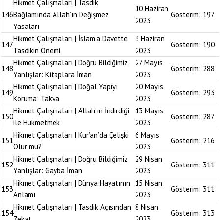
Hikmet Çalışmaları | Tasdik
10 Haziran
146
Bağlamında Allah’ın Değişmez
Gösterim:
197
2023
Yasaları
Hikmet Çalışmaları | İslam’a Davette
3 Haziran
147
Gösterim:
190
Tasdikin Önemi
2023
Hikmet Çalışmaları | Doğru Bildiğimiz
27 Mayıs
148
Gösterim:
288
Yanlışlar: Kitaplara İman
2023
Hikmet Çalışmaları | Doğal Yapıyı
20 Mayıs
149
Gösterim:
293
Koruma: Takva
2023
Hikmet Çalışmaları | Allah’ın İndirdiği
13 Mayıs
150
Gösterim:
287
ile Hükmetmek
2023
Hikmet Çalışmaları | Kur’an’da Çelişki
6 Mayıs
151
Gösterim:
216
Olur mu?
2023
Hikmet Çalışmaları | Doğru Bildiğimiz
29 Nisan
152
Gösterim:
311
Yanlışlar: Gayba İman
2023
Hikmet Çalışmaları | Dünya Hayatının
15 Nisan
153
Gösterim:
311
Anlamı
2023
Hikmet Çalışmaları | Tasdik Açısından
8 Nisan
154
Gösterim:
313
Zekat
2023