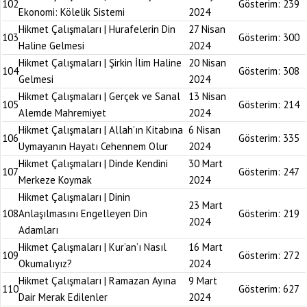
102
Gösterim:
239
Ekonomi: Kölelik Sistemi
2024
Hikmet Çalışmaları | Hurafelerin Din
27 Nisan
103
Gösterim:
300
Haline Gelmesi
2024
Hikmet Çalışmaları | Şirkin İlim Haline
20 Nisan
104
Gösterim:
308
Gelmesi
2024
Hikmet Çalışmaları | Gerçek ve Sanal
13 Nisan
105
Gösterim:
214
Alemde Mahremiyet
2024
Hikmet Çalışmaları | Allah’ın Kitabına
6 Nisan
106
Gösterim:
335
Uymayanın Hayatı Cehennem Olur
2024
Hikmet Çalışmaları | Dinde Kendini
30 Mart
107
Gösterim:
247
Merkeze Koymak
2024
Hikmet Çalışmaları | Dinin
23 Mart
108
Anlaşılmasını Engelleyen Din
Gösterim:
219
2024
Adamları
Hikmet Çalışmaları | Kur’an’ı Nasıl
16 Mart
109
Gösterim:
272
Okumalıyız?
2024
Hikmet Çalışmaları | Ramazan Ayına
9 Mart
110
Gösterim:
627
Dair Merak Edilenler
2024