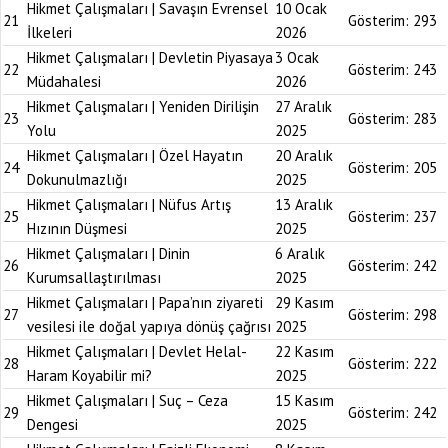
Hikmet Çalışmaları | Savaşın Evrensel
10 Ocak
21
Gösterim:
293
İlkeleri
2026
Hikmet Çalışmaları | Devletin Piyasaya
3 Ocak
22
Gösterim:
243
Müdahalesi
2026
Hikmet Çalışmaları | Yeniden Dirilişin
27 Aralık
23
Gösterim:
283
Yolu
2025
Hikmet Çalışmaları | Özel Hayatın
20 Aralık
24
Gösterim:
205
Dokunulmazlığı
2025
Hikmet Çalışmaları | Nüfus Artış
13 Aralık
25
Gösterim:
237
Hızının Düşmesi
2025
Hikmet Çalışmaları | Dinin
6 Aralık
26
Gösterim:
242
Kurumsallaştırılması
2025
Hikmet Çalışmaları | Papa’nın ziyareti
29 Kasım
27
Gösterim:
298
vesilesi ile doğal yapıya dönüş çağrısı
2025
Hikmet Çalışmaları | Devlet Helal-
22 Kasım
28
Gösterim:
222
Haram Koyabilir mi?
2025
Hikmet Çalışmaları | Suç – Ceza
15 Kasım
29
Gösterim:
242
Dengesi
2025