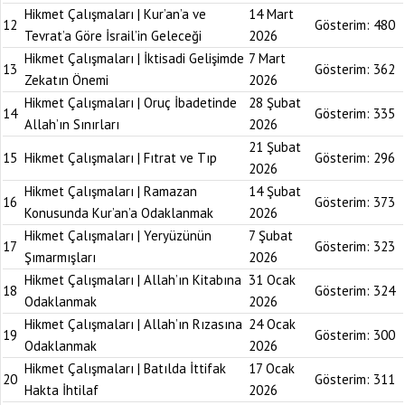
Hikmet Çalışmaları | Kur’an’a ve
14 Mart
12
Gösterim:
480
Tevrat’a Göre İsrail’in Geleceği
2026
Hikmet Çalışmaları | İktisadi Gelişimde
7 Mart
13
Gösterim:
362
Zekatın Önemi
2026
Hikmet Çalışmaları | Oruç İbadetinde
28 Şubat
14
Gösterim:
335
Allah’ın Sınırları
2026
21 Şubat
15
Hikmet Çalışmaları | Fıtrat ve Tıp
Gösterim:
296
2026
Hikmet Çalışmaları | Ramazan
14 Şubat
16
Gösterim:
373
Konusunda Kur’an’a Odaklanmak
2026
Hikmet Çalışmaları | Yeryüzünün
7 Şubat
17
Gösterim:
323
Şımarmışları
2026
Hikmet Çalışmaları | Allah’ın Kitabına
31 Ocak
18
Gösterim:
324
Odaklanmak
2026
Hikmet Çalışmaları | Allah’ın Rızasına
24 Ocak
19
Gösterim:
300
Odaklanmak
2026
Hikmet Çalışmaları | Batılda İttifak
17 Ocak
20
Gösterim:
311
Hakta İhtilaf
2026