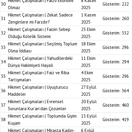
Hikmet Çalışmaları | Faizli Ekonomi
8 Kasım
30
Gösterim:
222
Olmaz
2025
Hikmet Çalışmaları | Zekat Sadece
1 Kasım
31
Gösterim:
260
Zenginlere mi Farzdır?
2025
Hikmet Çalışmaları | Faizin Sebep
25 Ekim
32
Gösterim:
332
Olduğu Kölelik Sistemi
2025
Hikmet Çalışmaları | Seçilmiş Toplum
18 Ekim
33
Gösterim:
296
Olma İddiası
2025
Hikmet Çalışmaları | Yahudilerdeki
11 Ekim
34
Gösterim:
294
Dünya Hakimiyeti Hayali
2025
Hikmet Çalışmaları | Faiz ve Riba
4 Ekim
35
Gösterim:
296
Tartışmaları
2025
Hikmet Çalışmaları | Uyuşturucu
27 Eylül
36
Gösterim:
364
Maddeler
2025
Hikmet Çalışmaları | Evrensel
20 Eylül
37
Gösterim:
460
Sorunlara Kur’an’dan Çözümler
2025
Hikmet Çalışmaları | Toplumda Giyim
13 Eylül
38
Gösterim:
419
Kuşam
2025
Hikmet Çalışmaları | Mirasta Kadın-
6 Eylül