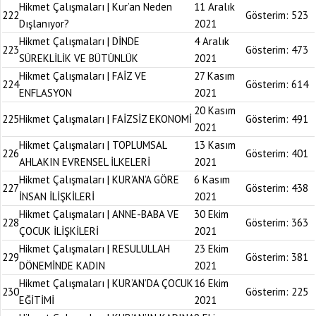
Hikmet Çalışmaları | Kur’an Neden
11 Aralık
222
Gösterim:
523
Dışlanıyor?
2021
Hikmet Çalışmaları | DİNDE
4 Aralık
223
Gösterim:
473
SÜREKLİLİK VE BÜTÜNLÜK
2021
Hikmet Çalışmaları | FAİZ VE
27 Kasım
224
Gösterim:
614
ENFLASYON
2021
20 Kasım
225
Hikmet Çalışmaları | FAİZSİZ EKONOMİ
Gösterim:
491
2021
Hikmet Çalışmaları | TOPLUMSAL
13 Kasım
226
Gösterim:
401
AHLAKIN EVRENSEL İLKELERİ
2021
Hikmet Çalışmaları | KUR’AN’A GÖRE
6 Kasım
227
Gösterim:
438
İNSAN İLİŞKİLERİ
2021
Hikmet Çalışmaları | ANNE-BABA VE
30 Ekim
228
Gösterim:
363
ÇOCUK İLİŞKİLERİ
2021
Hikmet Çalışmaları | RESULULLAH
23 Ekim
229
Gösterim:
381
DÖNEMİNDE KADIN
2021
Hikmet Çalışmaları | KUR’AN’DA ÇOCUK
16 Ekim
230
Gösterim:
225
EĞİTİMİ
2021