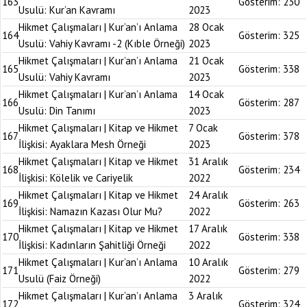
163
Gösterim:
230
Usulü: Kur’an Kavramı
2023
Hikmet Çalışmaları | Kur’an’ı Anlama
28 Ocak
164
Gösterim:
325
Usulü: Vahiy Kavramı -2 (Kıble Örneği)
2023
Hikmet Çalışmaları | Kur’an’ı Anlama
21 Ocak
165
Gösterim:
338
Usulü: Vahiy Kavramı
2023
Hikmet Çalışmaları | Kur’an’ı Anlama
14 Ocak
166
Gösterim:
287
Usulü: Din Tanımı
2023
Hikmet Çalışmaları | Kitap ve Hikmet
7 Ocak
167
Gösterim:
378
İlişkisi: Ayaklara Mesh Örneği
2023
Hikmet Çalışmaları | Kitap ve Hikmet
31 Aralık
168
Gösterim:
234
İlişkisi: Kölelik ve Cariyelik
2022
Hikmet Çalışmaları | Kitap ve Hikmet
24 Aralık
169
Gösterim:
263
İlişkisi: Namazın Kazası Olur Mu?
2022
Hikmet Çalışmaları | Kitap ve Hikmet
17 Aralık
170
Gösterim:
338
İlişkisi: Kadınların Şahitliği Örneği
2022
Hikmet Çalışmaları | Kur’an’ı Anlama
10 Aralık
171
Gösterim:
279
Usulü (Faiz Örneği)
2022
Hikmet Çalışmaları | Kur’an’ı Anlama
3 Aralık
172
Gösterim:
324