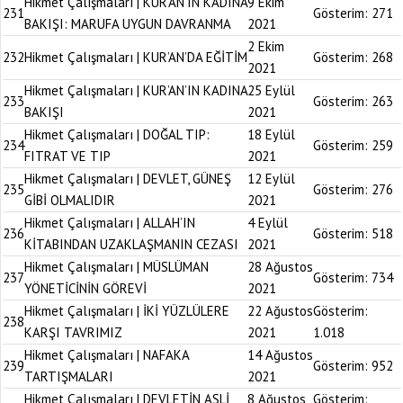
Hikmet Çalışmaları | KUR’AN’IN KADINA
9 Ekim
231
Gösterim:
271
BAKIŞI: MARUFA UYGUN DAVRANMA
2021
2 Ekim
232
Hikmet Çalışmaları | KUR’AN’DA EĞİTİM
Gösterim:
268
2021
Hikmet Çalışmaları | KUR’AN’IN KADINA
25 Eylül
233
Gösterim:
263
BAKIŞI
2021
Hikmet Çalışmaları | DOĞAL TIP:
18 Eylül
234
Gösterim:
259
FITRAT VE TIP
2021
Hikmet Çalışmaları | DEVLET, GÜNEŞ
12 Eylül
235
Gösterim:
276
GİBİ OLMALIDIR
2021
Hikmet Çalışmaları | ALLAH’IN
4 Eylül
236
Gösterim:
518
KİTABINDAN UZAKLAŞMANIN CEZASI
2021
Hikmet Çalışmaları | MÜSLÜMAN
28 Ağustos
237
Gösterim:
734
YÖNETİCİNİN GÖREVİ
2021
Hikmet Çalışmaları | İKİ YÜZLÜLERE
22 Ağustos
Gösterim:
238
KARŞI TAVRIMIZ
2021
1.018
Hikmet Çalışmaları | NAFAKA
14 Ağustos
239
Gösterim:
952
TARTIŞMALARI
2021
Hikmet Çalışmaları | DEVLETİN ASLİ
8 Ağustos
Gösterim: