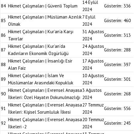
14 Eylül
84
Hikmet Çalışmaları | Güvenli Toplum
Gösterim:
336
2024
Hikmet Çalışmaları | Müslüman Azınlık
7 Eylül
85
Gösterim:
460
Olmak
2024
Hikmet Çalışmaları | Kur’an’a Karşı
31 Ağustos
86
Gösterim:
313
Tavırlar
2024
Hikmet Çalışmaları | Kur’an’da
24 Ağustos
87
Gösterim:
288
Kadınların Ekonomik Özgürlüğü
2024
Hikmet Çalışmaları | İnsanlığı Esir
17 Ağustos
88
Gösterim:
397
Alan Faiz
2024
Hikmet Çalışmaları | İslam Ve
10 Ağustos
89
Gösterim:
301
Müslümanlar Arasındaki Kopukluk
2024
Hikmet Çalışmaları | Evrensel Anayasa
3 Ağustos
90
Gösterim:
268
İlkeleri: Özel Hayatın Dokunulmazlığı
2024
Hikmet Çalışmaları | Evrensel Anayasa
27 Temmuz
91
Gösterim:
556
İlkeleri: Kişisel Sorumluluk İlkesi
2024
Hikmet Çalışmaları | Evrensel Anayasa
20 Temmuz
92
Gösterim:
245
İlkeleri -2
2024