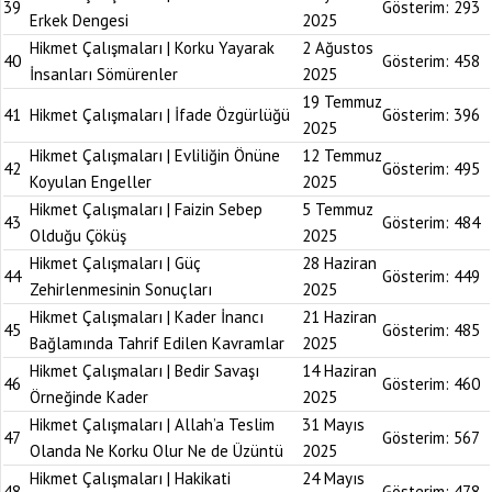
39
Gösterim:
293
Erkek Dengesi
2025
Hikmet Çalışmaları | Korku Yayarak
2 Ağustos
40
Gösterim:
458
İnsanları Sömürenler
2025
19 Temmuz
41
Hikmet Çalışmaları | İfade Özgürlüğü
Gösterim:
396
2025
Hikmet Çalışmaları | Evliliğin Önüne
12 Temmuz
42
Gösterim:
495
Koyulan Engeller
2025
Hikmet Çalışmaları | Faizin Sebep
5 Temmuz
43
Gösterim:
484
Olduğu Çöküş
2025
Hikmet Çalışmaları | Güç
28 Haziran
44
Gösterim:
449
Zehirlenmesinin Sonuçları
2025
Hikmet Çalışmaları | Kader İnancı
21 Haziran
45
Gösterim:
485
Bağlamında Tahrif Edilen Kavramlar
2025
Hikmet Çalışmaları | Bedir Savaşı
14 Haziran
46
Gösterim:
460
Örneğinde Kader
2025
Hikmet Çalışmaları | Allah’a Teslim
31 Mayıs
47
Gösterim:
567
Olanda Ne Korku Olur Ne de Üzüntü
2025
Hikmet Çalışmaları | Hakikati
24 Mayıs
48
Gösterim:
478