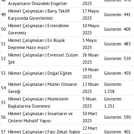
Arayanların Önündeki Engeller
2025
Hikmet Çalışmaları | Barış Teklifi
17 Mayıs
49
Gösterim:
441
Karşısında Görevlerimiz
2025
Hikmet Çalışmaları | Evlendirme
10 Mayıs
50
Gösterim:
409
Görevimiz
2025
Hikmet Çalışmaları | En Büyük
3 Mayıs
51
Gösterim:
483
Depreme Hazır mıyız?
2025
Hikmet Çalışmaları | Evrensel Zulüm:
26 Nisan
52
Gösterim:
539
Şirk
2025
19 Nisan
53
Hikmet Çalışmaları | Doğal Eğitim
Gösterim:
459
2025
Hikmet Çalışmaları | Mümin Olmanın
12 Nisan
Gösterim:
54
Gereği
2025
1.338
Hikmet Çalışmaları | Müminlerin
5 Nisan
Gösterim:
55
Başkalarına Özenmesi
2025
1.251
Hikmet Çalışmaları | İnsanların ve
30 Mart
56
Gösterim:
390
Cinlerin Muhalif Yapısı
2025
22 Mart
57
Hikmet Çalışmaları | Faiz-Zekat İlişkisi
Gösterim:
401