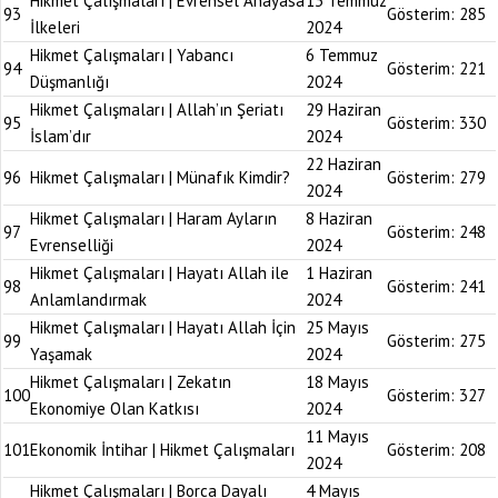
Hikmet Çalışmaları | Evrensel Anayasa
13 Temmuz
93
Gösterim:
285
İlkeleri
2024
Hikmet Çalışmaları | Yabancı
6 Temmuz
94
Gösterim:
221
Düşmanlığı
2024
Hikmet Çalışmaları | Allah’ın Şeriatı
29 Haziran
95
Gösterim:
330
İslam’dır
2024
22 Haziran
96
Hikmet Çalışmaları | Münafık Kimdir?
Gösterim:
279
2024
Hikmet Çalışmaları | Haram Ayların
8 Haziran
97
Gösterim:
248
Evrenselliği
2024
Hikmet Çalışmaları | Hayatı Allah ile
1 Haziran
98
Gösterim:
241
Anlamlandırmak
2024
Hikmet Çalışmaları | Hayatı Allah İçin
25 Mayıs
99
Gösterim:
275
Yaşamak
2024
Hikmet Çalışmaları | Zekatın
18 Mayıs
100
Gösterim:
327
Ekonomiye Olan Katkısı
2024
11 Mayıs
101
Ekonomik İntihar | Hikmet Çalışmaları
Gösterim:
208
2024
Hikmet Çalışmaları | Borca Dayalı
4 Mayıs