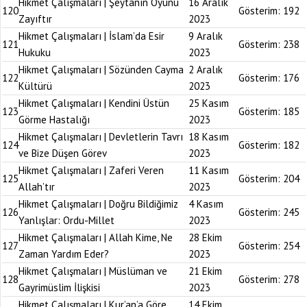
Hikmet Çalışmaları | Şeytanın Oyunu
16 Aralık
120
Gösterim:
192
Zayıftır
2023
Hikmet Çalışmaları | İslam’da Esir
9 Aralık
121
Gösterim:
238
Hukuku
2023
Hikmet Çalışmaları | Sözünden Cayma
2 Aralık
122
Gösterim:
176
Kültürü
2023
Hikmet Çalışmaları | Kendini Üstün
25 Kasım
123
Gösterim:
185
Görme Hastalığı
2023
Hikmet Çalışmaları | Devletlerin Tavrı
18 Kasım
124
Gösterim:
182
ve Bize Düşen Görev
2023
Hikmet Çalışmaları | Zaferi Veren
11 Kasım
125
Gösterim:
204
Allah’tır
2023
Hikmet Çalışmaları | Doğru Bildiğimiz
4 Kasım
126
Gösterim:
245
Yanlışlar: Ordu-Millet
2023
Hikmet Çalışmaları | Allah Kime, Ne
28 Ekim
127
Gösterim:
254
Zaman Yardım Eder?
2023
Hikmet Çalışmaları | Müslüman ve
21 Ekim
128
Gösterim:
278
Gayrimüslim İlişkisi
2023
Hikmet Çalışmaları | Kur’an’a Göre
14 Ekim