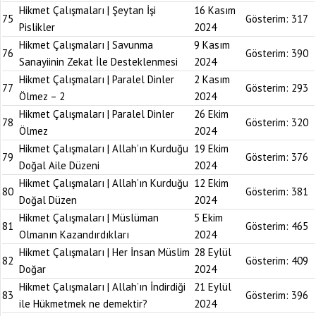
Hikmet Çalışmaları | Şeytan İşi
16 Kasım
75
Gösterim:
317
Pislikler
2024
Hikmet Çalışmaları | Savunma
9 Kasım
76
Gösterim:
390
Sanayiinin Zekat İle Desteklenmesi
2024
Hikmet Çalışmaları | Paralel Dinler
2 Kasım
77
Gösterim:
293
Ölmez – 2
2024
Hikmet Çalışmaları | Paralel Dinler
26 Ekim
78
Gösterim:
320
Ölmez
2024
Hikmet Çalışmaları | Allah’ın Kurduğu
19 Ekim
79
Gösterim:
376
Doğal Aile Düzeni
2024
Hikmet Çalışmaları | Allah’ın Kurduğu
12 Ekim
80
Gösterim:
381
Doğal Düzen
2024
Hikmet Çalışmaları | Müslüman
5 Ekim
81
Gösterim:
465
Olmanın Kazandırdıkları
2024
Hikmet Çalışmaları | Her İnsan Müslim
28 Eylül
82
Gösterim:
409
Doğar
2024
Hikmet Çalışmaları | Allah’ın İndirdiği
21 Eylül
83
Gösterim:
396
ile Hükmetmek ne demektir?
2024