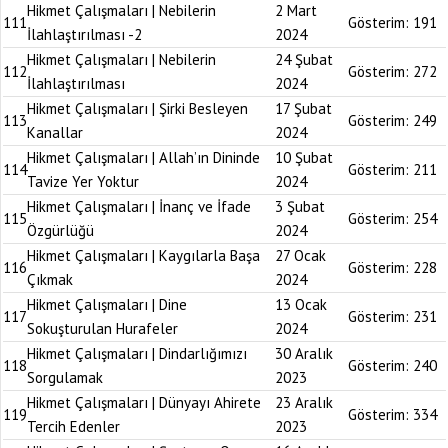
Hikmet Çalışmaları | Nebilerin
2 Mart
111
Gösterim:
191
İlahlaştırılması -2
2024
Hikmet Çalışmaları | Nebilerin
24 Şubat
112
Gösterim:
272
İlahlaştırılması
2024
Hikmet Çalışmaları | Şirki Besleyen
17 Şubat
113
Gösterim:
249
Kanallar
2024
Hikmet Çalışmaları | Allah’ın Dininde
10 Şubat
114
Gösterim:
211
Tavize Yer Yoktur
2024
Hikmet Çalışmaları | İnanç ve İfade
3 Şubat
115
Gösterim:
254
Özgürlüğü
2024
Hikmet Çalışmaları | Kaygılarla Başa
27 Ocak
116
Gösterim:
228
Çıkmak
2024
Hikmet Çalışmaları | Dine
13 Ocak
117
Gösterim:
231
Sokuşturulan Hurafeler
2024
Hikmet Çalışmaları | Dindarlığımızı
30 Aralık
118
Gösterim:
240
Sorgulamak
2023
Hikmet Çalışmaları | Dünyayı Ahirete
23 Aralık
119
Gösterim:
334
Tercih Edenler
2023