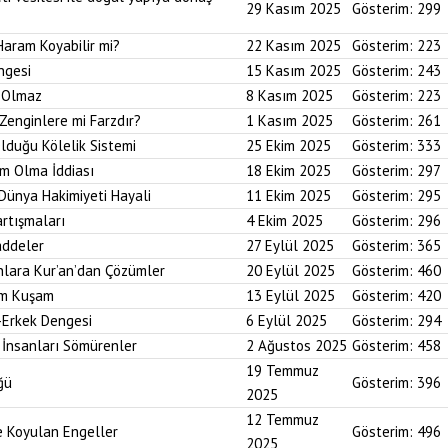
29 Kasım 2025
Gösterim:
299
Haram Koyabilir mi?
22 Kasım 2025
Gösterim:
223
ngesi
15 Kasım 2025
Gösterim:
243
i Olmaz
8 Kasım 2025
Gösterim:
223
Zenginlere mi Farzdır?
1 Kasım 2025
Gösterim:
261
Olduğu Kölelik Sistemi
25 Ekim 2025
Gösterim:
333
um Olma İddiası
18 Ekim 2025
Gösterim:
297
 Dünya Hakimiyeti Hayali
11 Ekim 2025
Gösterim:
295
artışmaları
4 Ekim 2025
Gösterim:
296
addeler
27 Eylül 2025
Gösterim:
365
nlara Kur’an’dan Çözümler
20 Eylül 2025
Gösterim:
460
im Kuşam
13 Eylül 2025
Gösterim:
420
-Erkek Dengesi
6 Eylül 2025
Gösterim:
294
 İnsanları Sömürenler
2 Ağustos 2025
Gösterim:
458
19 Temmuz
ğü
Gösterim:
396
2025
12 Temmuz
ne Koyulan Engeller
Gösterim:
496
2025