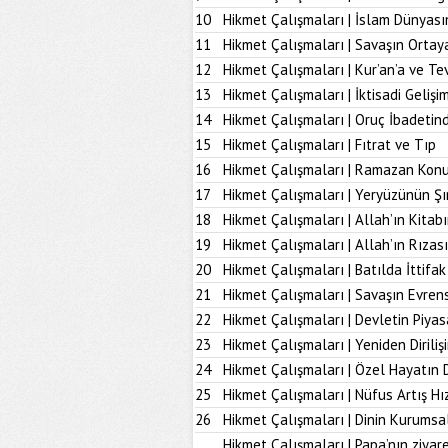
10
Hikmet Çalışmaları | İslam Dünyası
11
Hikmet Çalışmaları | Savaşın Ortay
12
Hikmet Çalışmaları | Kur’an’a ve Tev
13
Hikmet Çalışmaları | İktisadi Geliş
14
Hikmet Çalışmaları | Oruç İbadetind
15
Hikmet Çalışmaları | Fıtrat ve Tıp
16
Hikmet Çalışmaları | Ramazan Kon
17
Hikmet Çalışmaları | Yeryüzünün Şı
18
Hikmet Çalışmaları | Allah’ın Kita
19
Hikmet Çalışmaları | Allah’ın Rız
20
Hikmet Çalışmaları | Batılda İttifak
21
Hikmet Çalışmaları | Savaşın Evrens
22
Hikmet Çalışmaları | Devletin Piya
23
Hikmet Çalışmaları | Yeniden Diriliş
24
Hikmet Çalışmaları | Özel Hayatın
25
Hikmet Çalışmaları | Nüfus Artış Hı
26
Hikmet Çalışmaları | Dinin Kurumsal
Hikmet Çalışmaları | Papa’nın ziyare