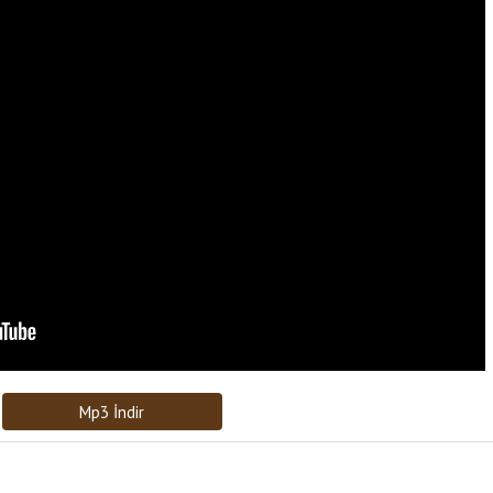
Bağlantıyı Gönderin
[recaptcha]
Mp3 İndir