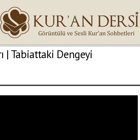
ı | Tabiattaki Dengeyi
İsminiz (*)
Epostanız (*)
Yaşadığınız Hatanın Ayrıntıları