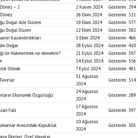
 Ölmez – 2
2 Kasım 2024
Gösterim:
294
r Ölmez
26 Ekim 2024
Gösterim:
321
uğu Doğal Aile Düzeni
19 Ekim 2024
Gösterim:
377
duğu Doğal Düzen
12 Ekim 2024
Gösterim:
382
anın Kazandırdıkları
5 Ekim 2024
Gösterim:
466
lim Doğar
28 Eylül 2024
Gösterim:
410
diği ile Hükmetmek ne demektir?
21 Eylül 2024
Gösterim:
397
um
14 Eylül 2024
Gösterim:
336
nlık Olmak
7 Eylül 2024
Gösterim:
461
31 Ağustos
Tavırlar
Gösterim:
314
2024
24 Ağustos
ınların Ekonomik Özgürlüğü
Gösterim:
289
2024
17 Ağustos
Alan Faiz
Gösterim:
397
2024
10 Ağustos
lümanlar Arasındaki Kopukluk
Gösterim:
301
2024
asa İlkeleri: Özel Hayatın