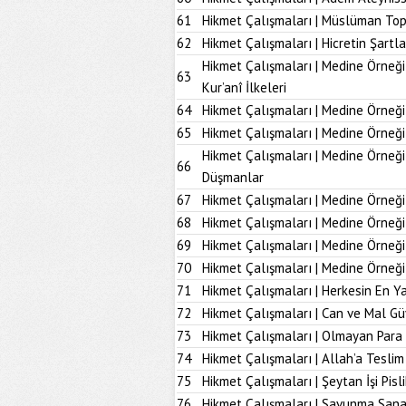
61
Hikmet Çalışmaları | Müslüman To
62
Hikmet Çalışmaları | Hicretin Şartla
Hikmet Çalışmaları | Medine Örneği
63
Kur’anî İlkeleri
64
Hikmet Çalışmaları | Medine Örneği
65
Hikmet Çalışmaları | Medine Örneği
Hikmet Çalışmaları | Medine Örneğ
66
Düşmanlar
67
Hikmet Çalışmaları | Medine Örneği 
68
Hikmet Çalışmaları | Medine Örneği
69
Hikmet Çalışmaları | Medine Örneği
70
Hikmet Çalışmaları | Medine Örneği
71
Hikmet Çalışmaları | Herkesin En Ya
72
Hikmet Çalışmaları | Can ve Mal Güv
73
Hikmet Çalışmaları | Olmayan Para
74
Hikmet Çalışmaları | Allah’a Tesl
75
Hikmet Çalışmaları | Şeytan İşi Pisli
76
Hikmet Çalışmaları | Savunma Sana