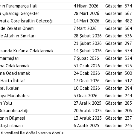
nın Paramparça Hali
4 Nisan 2026
Gösterim:
374
a Çıkardığı Gerçekler
28 Mart 2026
Gösterim:
367
rat’a Göre İsrail’in Geleceği
14 Mart 2026
Gösterim:
482
imde Zekatın Önemi
7 Mart 2026
Gösterim:
364
e Allah’ın Sınırları
28 Şubat 2026
Gösterim:
336
21 Şubat 2026
Gösterim:
297
usunda Kur’an’a Odaklanmak
14 Şubat 2026
Gösterim:
374
marmışları
7 Şubat 2026
Gösterim:
324
bına Odaklanmak
31 Ocak 2026
Gösterim:
325
asına Odaklanmak
24 Ocak 2026
Gösterim:
300
 Hakta İhtilaf
17 Ocak 2026
Gösterim:
312
el İlkeleri
10 Ocak 2026
Gösterim:
294
saya Müdahalesi
3 Ocak 2026
Gösterim:
244
in Yolu
27 Aralık 2025
Gösterim:
285
 Dokunulmazlığı
20 Aralık 2025
Gösterim:
206
zının Düşmesi
13 Aralık 2025
Gösterim:
237
laştırılması
6 Aralık 2025
Gösterim:
243
ti vesilesi ile doğal yapıya dönüş