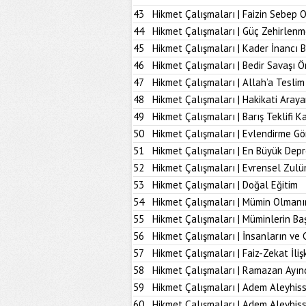
43
Hikmet Çalışmaları | Faizin Sebep 
44
Hikmet Çalışmaları | Güç Zehirlenm
45
Hikmet Çalışmaları | Kader İnancı 
46
Hikmet Çalışmaları | Bedir Savaşı 
47
Hikmet Çalışmaları | Allah’a Tesl
48
Hikmet Çalışmaları | Hakikati Aray
49
Hikmet Çalışmaları | Barış Teklifi K
50
Hikmet Çalışmaları | Evlendirme Gö
51
Hikmet Çalışmaları | En Büyük Dep
52
Hikmet Çalışmaları | Evrensel Zulü
53
Hikmet Çalışmaları | Doğal Eğitim
54
Hikmet Çalışmaları | Mümin Olmanı
55
Hikmet Çalışmaları | Müminlerin B
56
Hikmet Çalışmaları | İnsanların ve 
57
Hikmet Çalışmaları | Faiz-Zekat İlişk
58
Hikmet Çalışmaları | Ramazan Ayın
59
Hikmet Çalışmaları | Adem Aleyhiss
60
Hikmet Çalışmaları | Adem Aleyhiss