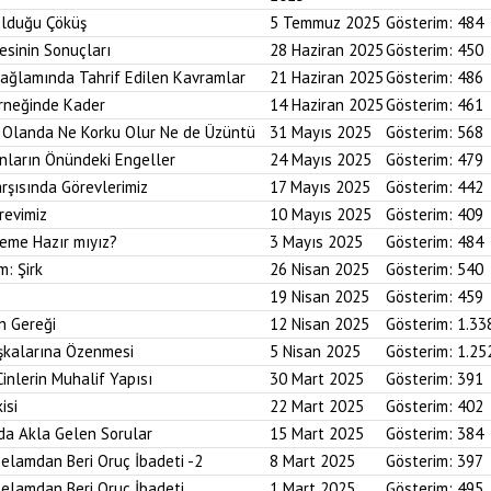
Olduğu Çöküş
5 Temmuz 2025
Gösterim:
484
esinin Sonuçları
28 Haziran 2025
Gösterim:
450
Bağlamında Tahrif Edilen Kavramlar
21 Haziran 2025
Gösterim:
486
Örneğinde Kader
14 Haziran 2025
Gösterim:
461
im Olanda Ne Korku Olur Ne de Üzüntü
31 Mayıs 2025
Gösterim:
568
anların Önündeki Engeller
24 Mayıs 2025
Gösterim:
479
arşısında Görevlerimiz
17 Mayıs 2025
Gösterim:
442
revimiz
10 Mayıs 2025
Gösterim:
409
reme Hazır mıyız?
3 Mayıs 2025
Gösterim:
484
m: Şirk
26 Nisan 2025
Gösterim:
540
19 Nisan 2025
Gösterim:
459
n Gereği
12 Nisan 2025
Gösterim:
1.33
aşkalarına Özenmesi
5 Nisan 2025
Gösterim:
1.25
Cinlerin Muhalif Yapısı
30 Mart 2025
Gösterim:
391
isi
22 Mart 2025
Gösterim:
402
da Akla Gelen Sorular
15 Mart 2025
Gösterim:
384
elamdan Beri Oruç İbadeti -2
8 Mart 2025
Gösterim:
397
elamdan Beri Oruç İbadeti
1 Mart 2025
Gösterim:
495