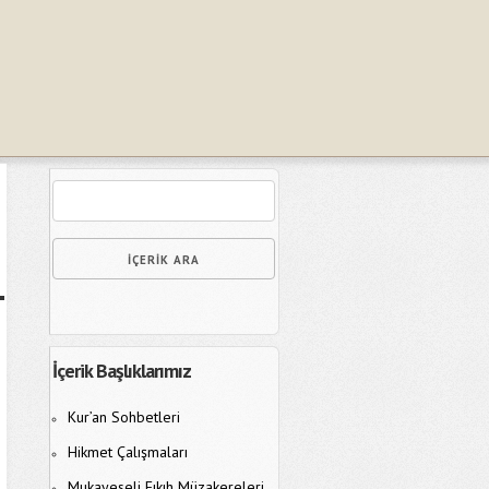
İçerik Başlıklarımız
Kur’an Sohbetleri
Hikmet Çalışmaları
Mukayeseli Fıkıh Müzakereleri