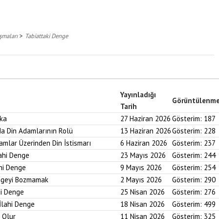
>
şmaları
Tabiattaki Denge
Yayınladığı
Görüntülenm
Tarih
aka
27 Haziran 2026
Gösterim:
187
nda Din Adamlarının Rolü
13 Haziran 2026
Gösterim:
228
ramlar Üzerinden Din İstismarı
6 Haziran 2026
Gösterim:
237
lahi Denge
23 Mayıs 2026
Gösterim:
244
ahi Denge
9 Mayıs 2026
Gösterim:
254
engeyi Bozmamak
2 Mayıs 2026
Gösterim:
290
hi Denge
25 Nisan 2026
Gösterim:
276
İlahi Denge
18 Nisan 2026
Gösterim:
499
i Olur
11 Nisan 2026
Gösterim:
325