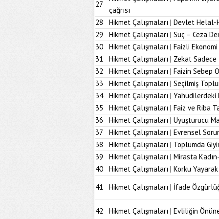
27
çağrısı
28
Hikmet Çalışmaları | Devlet Helal-
29
Hikmet Çalışmaları | Suç – Ceza De
30
Hikmet Çalışmaları | Faizli Ekonom
31
Hikmet Çalışmaları | Zekat Sadece 
32
Hikmet Çalışmaları | Faizin Sebep 
33
Hikmet Çalışmaları | Seçilmiş Topl
34
Hikmet Çalışmaları | Yahudilerdeki
35
Hikmet Çalışmaları | Faiz ve Riba T
36
Hikmet Çalışmaları | Uyuşturucu M
37
Hikmet Çalışmaları | Evrensel Soru
38
Hikmet Çalışmaları | Toplumda Giy
39
Hikmet Çalışmaları | Mirasta Kadın
40
Hikmet Çalışmaları | Korku Yayarak
41
Hikmet Çalışmaları | İfade Özgürlü
42
Hikmet Çalışmaları | Evliliğin Önü