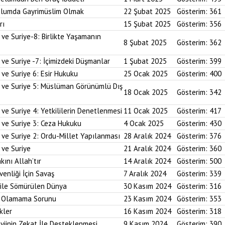
plumda Gayrimüslim Olmak
22 Şubat 2025
Gösterim:
361
rı
15 Şubat 2025
Gösterim:
356
 ve Suriye-8: Birlikte Yaşamanın
8 Şubat 2025
Gösterim:
362
 ve Suriye -7: İçimizdeki Düşmanlar
1 Şubat 2025
Gösterim:
399
 ve Suriye 6: Esir Hukuku
25 Ocak 2025
Gösterim:
400
i ve Suriye 5: Müslüman Görünümlü Dış
18 Ocak 2025
Gösterim:
342
ve Suriye 4: Yetkililerin Denetlenmesi
11 Ocak 2025
Gösterim:
417
 ve Suriye 3: Ceza Hukuku
4 Ocak 2025
Gösterim:
430
 ve Suriye 2: Ordu-Millet Yapılanması
28 Aralık 2024
Gösterim:
376
 ve Suriye
21 Aralık 2024
Gösterim:
360
kını Allah’tır
14 Aralık 2024
Gösterim:
500
enliği İçin Savaş
7 Aralık 2024
Gösterim:
339
 ile Sömürülen Dünya
30 Kasım 2024
Gösterim:
316
im Olamama Sorunu
23 Kasım 2024
Gösterim:
353
kler
16 Kasım 2024
Gösterim:
318
yiinin Zekat İle Desteklenmesi
9 Kasım 2024
Gösterim:
390