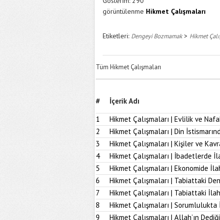
Gösterim:
290
görüntülenme
Hikmet Çalışmaları
Etiketleri:
>
Dengeyi Bozmamak
Hikmet Çalı
Tüm Hikmet Çalışmaları
#
İçerik Adı
1
Hikmet Çalışmaları | Evlilik ve Naf
2
Hikmet Çalışmaları | Din İstismarı
3
Hikmet Çalışmaları | Kişiler ve Kav
4
Hikmet Çalışmaları | İbadetlerde İ
5
Hikmet Çalışmaları | Ekonomide İl
6
Hikmet Çalışmaları | Tabiattaki D
7
Hikmet Çalışmaları | Tabiattaki İla
8
Hikmet Çalışmaları | Sorumlulukta 
9
Hikmet Çalışmaları | Allah’ın Dediğ