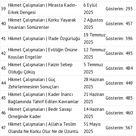
Hikmet Çalışmaları | Mirasta Kadın-
6 Eylül
39
Gösterim:
293
Erkek Dengesi
2025
Hikmet Çalışmaları | Korku Yayarak
2 Ağustos
40
Gösterim:
457
İnsanları Sömürenler
2025
19 Temmuz
41
Hikmet Çalışmaları | İfade Özgürlüğü
Gösterim:
396
2025
Hikmet Çalışmaları | Evliliğin Önüne
12 Temmuz
42
Gösterim:
495
Koyulan Engeller
2025
Hikmet Çalışmaları | Faizin Sebep
5 Temmuz
43
Gösterim:
484
Olduğu Çöküş
2025
Hikmet Çalışmaları | Güç
28 Haziran
44
Gösterim:
449
Zehirlenmesinin Sonuçları
2025
Hikmet Çalışmaları | Kader İnancı
21 Haziran
45
Gösterim:
485
Bağlamında Tahrif Edilen Kavramlar
2025
Hikmet Çalışmaları | Bedir Savaşı
14 Haziran
46
Gösterim:
460
Örneğinde Kader
2025
Hikmet Çalışmaları | Allah’a Teslim
31 Mayıs
47
Gösterim:
567
Olanda Ne Korku Olur Ne de Üzüntü
2025