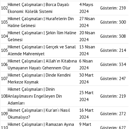
Hikmet Çalışmaları | Borca Dayalı
4 Mayıs
102
Gösterim:
239
Ekonomi: Kölelik Sistemi
2024
Hikmet Çalışmaları | Hurafelerin Din
27 Nisan
103
Gösterim:
300
Haline Gelmesi
2024
Hikmet Çalışmaları | Şirkin İlim Haline
20 Nisan
104
Gösterim:
308
Gelmesi
2024
Hikmet Çalışmaları | Gerçek ve Sanal
13 Nisan
105
Gösterim:
214
Alemde Mahremiyet
2024
Hikmet Çalışmaları | Allah’ın Kitabına
6 Nisan
106
Gösterim:
334
Uymayanın Hayatı Cehennem Olur
2024
Hikmet Çalışmaları | Dinde Kendini
30 Mart
107
Gösterim:
247
Merkeze Koymak
2024
Hikmet Çalışmaları | Dinin
23 Mart
108
Anlaşılmasını Engelleyen Din
Gösterim:
219
2024
Adamları
Hikmet Çalışmaları | Kur’an’ı Nasıl
16 Mart
109
Gösterim:
272
Okumalıyız?
2024
Hikmet Çalışmaları | Ramazan Ayına
9 Mart
110
Gösterim:
627