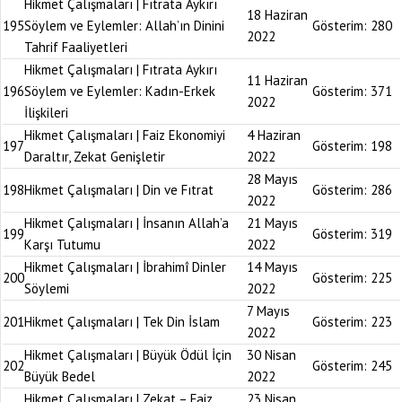
Hikmet Çalışmaları | Fıtrata Aykırı
18 Haziran
195
Söylem ve Eylemler: Allah’ın Dinini
Gösterim:
280
2022
Tahrif Faaliyetleri
Hikmet Çalışmaları | Fıtrata Aykırı
11 Haziran
196
Söylem ve Eylemler: Kadın-Erkek
Gösterim:
371
2022
İlişkileri
Hikmet Çalışmaları | Faiz Ekonomiyi
4 Haziran
197
Gösterim:
198
Daraltır, Zekat Genişletir
2022
28 Mayıs
198
Hikmet Çalışmaları | Din ve Fıtrat
Gösterim:
286
2022
Hikmet Çalışmaları | İnsanın Allah’a
21 Mayıs
199
Gösterim:
319
Karşı Tutumu
2022
Hikmet Çalışmaları | İbrahimî Dinler
14 Mayıs
200
Gösterim:
225
Söylemi
2022
7 Mayıs
201
Hikmet Çalışmaları | Tek Din İslam
Gösterim:
223
2022
Hikmet Çalışmaları | Büyük Ödül İçin
30 Nisan
202
Gösterim:
245
Büyük Bedel
2022
Hikmet Çalışmaları | Zekat – Faiz
23 Nisan