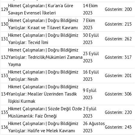
Hikmet Çalışmaları | Kur’an’a Göre
14 Ekim
129
Gösterim:
200
Savaşın Evrensel İlkeleri
2023
Hikmet Çalışmaları | Doğru Bildiğimiz
7 Ekim
130
Gösterim:
215
Yanlışlar: Kıraat ve Tilavet Kavramı
2023
Hikmet Çalışmaları | Doğru Bildiğimiz
30 Eylül
131
Gösterim:
262
Yanlışlar: Tecvid İlmi
2023
Hikmet Çalışmaları | Doğru Bildiğimiz
23 Eylül
132
Yanlışlar: Tedricilik/Hükümleri Zamana
Gösterim:
317
2023
Yayma
Hikmet Çalışmaları | Doğru Bildiğimiz
16 Eylül
133
Gösterim:
201
Yanlışlar: Nesih
2023
Hikmet Çalışmaları | Doğru Bildiğimiz
9 Eylül
134
Yanlışlar: Mealler Üzerinden Tasdik
Gösterim:
306
2023
İlişkisi Kurmak
Hikmet Çalışmaları | Sözde Değil Özde
2 Eylül
135
Gösterim:
220
Müslümanlık: Faiz Örneği
2023
Hikmet Çalışmaları | Doğru Bildiğimiz
26 Ağustos
136
Gösterim:
243
Yanlışlar: Halife ve Melek Kavramı
2023