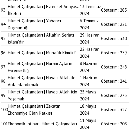
Hikmet Çalışmaları | Evrensel Anayasa
13 Temmuz
93
Gösterim:
285
İlkeleri
2024
Hikmet Çalışmaları | Yabancı
6 Temmuz
94
Gösterim:
221
Düşmanlığı
2024
Hikmet Çalışmaları | Allah’ın Şeriatı
29 Haziran
95
Gösterim:
330
İslam’dır
2024
22 Haziran
96
Hikmet Çalışmaları | Münafık Kimdir?
Gösterim:
279
2024
Hikmet Çalışmaları | Haram Ayların
8 Haziran
97
Gösterim:
248
Evrenselliği
2024
Hikmet Çalışmaları | Hayatı Allah ile
1 Haziran
98
Gösterim:
241
Anlamlandırmak
2024
Hikmet Çalışmaları | Hayatı Allah İçin
25 Mayıs
99
Gösterim:
275
Yaşamak
2024
Hikmet Çalışmaları | Zekatın
18 Mayıs
100
Gösterim:
327
Ekonomiye Olan Katkısı
2024
11 Mayıs
101
Ekonomik İntihar | Hikmet Çalışmaları
Gösterim:
208
2024