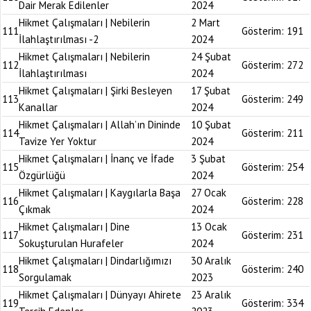
Dair Merak Edilenler
2024
Hikmet Çalışmaları | Nebilerin
2 Mart
111
Gösterim:
191
İlahlaştırılması -2
2024
Hikmet Çalışmaları | Nebilerin
24 Şubat
112
Gösterim:
272
İlahlaştırılması
2024
Hikmet Çalışmaları | Şirki Besleyen
17 Şubat
113
Gösterim:
249
Kanallar
2024
Hikmet Çalışmaları | Allah’ın Dininde
10 Şubat
114
Gösterim:
211
Tavize Yer Yoktur
2024
Hikmet Çalışmaları | İnanç ve İfade
3 Şubat
115
Gösterim:
254
Özgürlüğü
2024
Hikmet Çalışmaları | Kaygılarla Başa
27 Ocak
116
Gösterim:
228
Çıkmak
2024
Hikmet Çalışmaları | Dine
13 Ocak
117
Gösterim:
231
Sokuşturulan Hurafeler
2024
Hikmet Çalışmaları | Dindarlığımızı
30 Aralık
118
Gösterim:
240
Sorgulamak
2023
Hikmet Çalışmaları | Dünyayı Ahirete
23 Aralık
119
Gösterim:
334