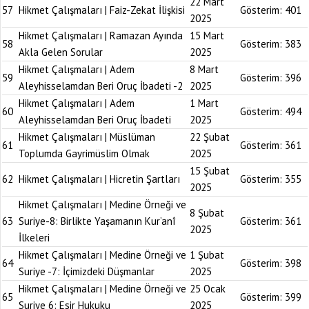
22 Mart
57
Hikmet Çalışmaları | Faiz-Zekat İlişkisi
Gösterim:
401
2025
Hikmet Çalışmaları | Ramazan Ayında
15 Mart
58
Gösterim:
383
Akla Gelen Sorular
2025
Hikmet Çalışmaları | Adem
8 Mart
59
Gösterim:
396
Aleyhisselamdan Beri Oruç İbadeti -2
2025
Hikmet Çalışmaları | Adem
1 Mart
60
Gösterim:
494
Aleyhisselamdan Beri Oruç İbadeti
2025
Hikmet Çalışmaları | Müslüman
22 Şubat
61
Gösterim:
361
Toplumda Gayrimüslim Olmak
2025
15 Şubat
62
Hikmet Çalışmaları | Hicretin Şartları
Gösterim:
355
2025
Hikmet Çalışmaları | Medine Örneği ve
8 Şubat
63
Suriye-8: Birlikte Yaşamanın Kur’anî
Gösterim:
361
2025
İlkeleri
Hikmet Çalışmaları | Medine Örneği ve
1 Şubat
64
Gösterim:
398
Suriye -7: İçimizdeki Düşmanlar
2025
Hikmet Çalışmaları | Medine Örneği ve
25 Ocak
65
Gösterim:
399
Suriye 6: Esir Hukuku
2025