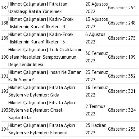
Hikmet Çalışmaları | Fıtrattan
20 Ağustos
187
Gösterim:
254
Uzaklaşıp Batıla Yönelmek
2022
Hikmet Çalışmaları | Kadın-Erkek
13 Ağustos
188
Gösterim:
248
İlişkilerinin Kur’anî İlkeleri -4
2022
Hikmet Çalışmaları | Kadın-Erkek
6 Ağustos
189
Gösterim:
275
İlişkilerinin Kur’anî İlkeleri -3
2022
Hikmet Çalışmaları | Türk Ocaklarının
30 Temmuz
190
İslam Meseleleri Sempozyumunun
Gösterim:
199
2022
Değerlendirilmesi
Hikmet Çalışmaları | İnsan Ne Zaman
23 Temmuz
191
Gösterim:
352
Kafir Sayılır?
2022
Hikmet Çalışmaları | Fıtrata Aykırı
16 Temmuz
192
Gösterim:
321
Söylem ve Eylemler: Gıda
2022
Hikmet Çalışmaları | Fıtrata Aykırı
2 Temmuz
193
Söylem ve Eylemler: Cinsel
Gösterim:
324
2022
Sapkınlıklar
Hikmet Çalışmaları | Fıtrata Aykırı
25 Haziran
194
Gösterim:
255
Söylem ve Eylemler: Ekonomi
2022