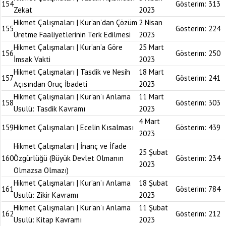
154
Gösterim:
313
Zekat
2023
Hikmet Çalışmaları | Kur’an’dan Çözüm
2 Nisan
155
Gösterim:
224
Üretme Faaliyetlerinin Terk Edilmesi
2023
Hikmet Çalışmaları | Kur’an’a Göre
25 Mart
156
Gösterim:
250
İmsak Vakti
2023
Hikmet Çalışmaları | Tasdik ve Nesih
18 Mart
157
Gösterim:
241
Açısından Oruç İbadeti
2023
Hikmet Çalışmaları | Kur’an’ı Anlama
11 Mart
158
Gösterim:
303
Usulü: Tasdik Kavramı
2023
4 Mart
159
Hikmet Çalışmaları | Ecelin Kısalması
Gösterim:
439
2023
Hikmet Çalışmaları | İnanç ve İfade
25 Şubat
160
Özgürlüğü (Büyük Devlet Olmanın
Gösterim:
234
2023
Olmazsa Olmazı)
Hikmet Çalışmaları | Kur’an’ı Anlama
18 Şubat
161
Gösterim:
784
Usulü: Zikir Kavramı
2023
Hikmet Çalışmaları | Kur’an’ı Anlama
11 Şubat
162
Gösterim:
212
Usulü: Kitap Kavramı
2023