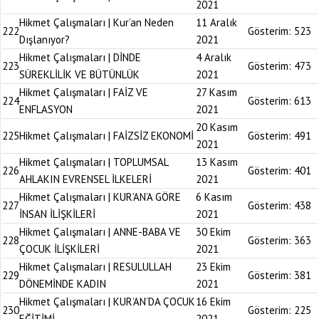
2021
Hikmet Çalışmaları | Kur’an Neden
11 Aralık
222
Gösterim:
523
Dışlanıyor?
2021
Hikmet Çalışmaları | DİNDE
4 Aralık
223
Gösterim:
473
SÜREKLİLİK VE BÜTÜNLÜK
2021
Hikmet Çalışmaları | FAİZ VE
27 Kasım
224
Gösterim:
613
ENFLASYON
2021
20 Kasım
225
Hikmet Çalışmaları | FAİZSİZ EKONOMİ
Gösterim:
491
2021
Hikmet Çalışmaları | TOPLUMSAL
13 Kasım
226
Gösterim:
401
AHLAKIN EVRENSEL İLKELERİ
2021
Hikmet Çalışmaları | KUR’AN’A GÖRE
6 Kasım
227
Gösterim:
438
İNSAN İLİŞKİLERİ
2021
Hikmet Çalışmaları | ANNE-BABA VE
30 Ekim
228
Gösterim:
363
ÇOCUK İLİŞKİLERİ
2021
Hikmet Çalışmaları | RESULULLAH
23 Ekim
229
Gösterim:
381
DÖNEMİNDE KADIN
2021
Hikmet Çalışmaları | KUR’AN’DA ÇOCUK
16 Ekim
230
Gösterim:
225
EĞİTİMİ
2021