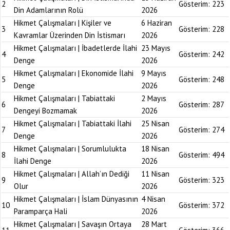
2
Gösterim:
223
Din Adamlarının Rolü
2026
Hikmet Çalışmaları | Kişiler ve
6 Haziran
3
Gösterim:
228
Kavramlar Üzerinden Din İstismarı
2026
Hikmet Çalışmaları | İbadetlerde İlahi
23 Mayıs
4
Gösterim:
242
Denge
2026
Hikmet Çalışmaları | Ekonomide İlahi
9 Mayıs
5
Gösterim:
248
Denge
2026
Hikmet Çalışmaları | Tabiattaki
2 Mayıs
6
Gösterim:
287
Dengeyi Bozmamak
2026
Hikmet Çalışmaları | Tabiattaki İlahi
25 Nisan
7
Gösterim:
274
Denge
2026
Hikmet Çalışmaları | Sorumlulukta
18 Nisan
8
Gösterim:
494
İlahi Denge
2026
Hikmet Çalışmaları | Allah’ın Dediği
11 Nisan
9
Gösterim:
323
Olur
2026
Hikmet Çalışmaları | İslam Dünyasının
4 Nisan
10
Gösterim:
372
Paramparça Hali
2026
Hikmet Çalışmaları | Savaşın Ortaya
28 Mart