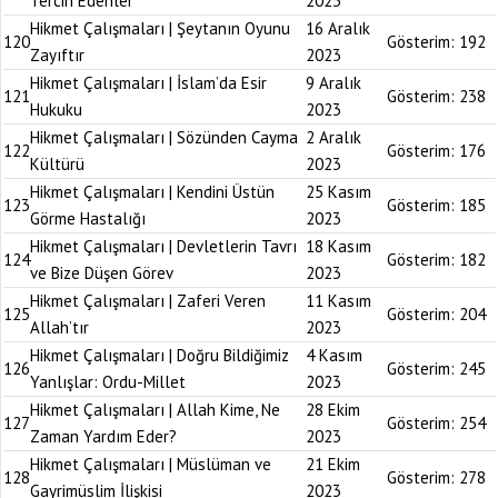
Tercih Edenler
2023
Hikmet Çalışmaları | Şeytanın Oyunu
16 Aralık
120
Gösterim:
192
Zayıftır
2023
Hikmet Çalışmaları | İslam’da Esir
9 Aralık
121
Gösterim:
238
Hukuku
2023
Hikmet Çalışmaları | Sözünden Cayma
2 Aralık
122
Gösterim:
176
Kültürü
2023
Hikmet Çalışmaları | Kendini Üstün
25 Kasım
123
Gösterim:
185
Görme Hastalığı
2023
Hikmet Çalışmaları | Devletlerin Tavrı
18 Kasım
124
Gösterim:
182
ve Bize Düşen Görev
2023
Hikmet Çalışmaları | Zaferi Veren
11 Kasım
125
Gösterim:
204
Allah’tır
2023
Hikmet Çalışmaları | Doğru Bildiğimiz
4 Kasım
126
Gösterim:
245
Yanlışlar: Ordu-Millet
2023
Hikmet Çalışmaları | Allah Kime, Ne
28 Ekim
127
Gösterim:
254
Zaman Yardım Eder?
2023
Hikmet Çalışmaları | Müslüman ve
21 Ekim
128
Gösterim:
278
Gayrimüslim İlişkisi
2023