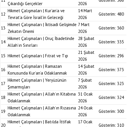
11
Gösterim:
366
Çıkardığı Gerçekler
2026
Hikmet Çalışmaları | Kur’an’a ve
14 Mart
12
Gösterim:
480
Tevrat’a Göre İsrail’in Geleceği
2026
Hikmet Çalışmaları | İktisadi Gelişimde
7 Mart
13
Gösterim:
360
Zekatın Önemi
2026
Hikmet Çalışmaları | Oruç İbadetinde
28 Şubat
14
Gösterim:
335
Allah’ın Sınırları
2026
21 Şubat
15
Hikmet Çalışmaları | Fıtrat ve Tıp
Gösterim:
296
2026
Hikmet Çalışmaları | Ramazan
14 Şubat
16
Gösterim:
373
Konusunda Kur’an’a Odaklanmak
2026
Hikmet Çalışmaları | Yeryüzünün
7 Şubat
17
Gösterim:
323
Şımarmışları
2026
Hikmet Çalışmaları | Allah’ın Kitabına
31 Ocak
18
Gösterim:
324
Odaklanmak
2026
Hikmet Çalışmaları | Allah’ın Rızasına
24 Ocak
19
Gösterim:
300
Odaklanmak
2026
Hikmet Çalışmaları | Batılda İttifak
17 Ocak
20
Gösterim:
310