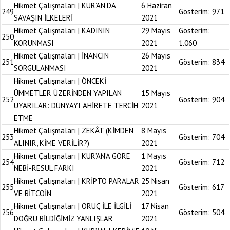
Hikmet Çalışmaları | KUR’AN’DA
6 Haziran
249
Gösterim:
971
SAVAŞIN İLKELERİ
2021
Hikmet Çalışmaları | KADININ
29 Mayıs
Gösterim:
250
KORUNMASI
2021
1.060
Hikmet Çalışmaları | İNANCIN
26 Mayıs
251
Gösterim:
834
SORGULANMASI
2021
Hikmet Çalışmaları | ÖNCEKİ
ÜMMETLER ÜZERİNDEN YAPILAN
15 Mayıs
252
Gösterim:
904
UYARILAR: DÜNYAYI AHİRETE TERCİH
2021
ETME
Hikmet Çalışmaları | ZEKÂT (KİMDEN
8 Mayıs
253
Gösterim:
704
ALINIR, KİME VERİLİR?)
2021
Hikmet Çalışmaları | KUR’AN’A GÖRE
1 Mayıs
254
Gösterim:
712
NEBİ-RESUL FARKI
2021
Hikmet Çalışmaları | KRİPTO PARALAR
25 Nisan
255
Gösterim:
617
VE BİTCOİN
2021
Hikmet Çalışmaları | ORUÇ İLE İLGİLİ
17 Nisan
256
Gösterim:
504
DOĞRU BİLDİĞİMİZ YANLIŞLAR
2021