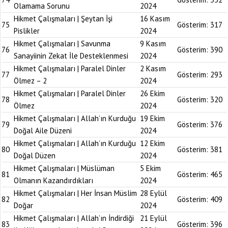
Olamama Sorunu
2024
Hikmet Çalışmaları | Şeytan İşi
16 Kasım
75
Gösterim:
317
Pislikler
2024
Hikmet Çalışmaları | Savunma
9 Kasım
76
Gösterim:
390
Sanayiinin Zekat İle Desteklenmesi
2024
Hikmet Çalışmaları | Paralel Dinler
2 Kasım
77
Gösterim:
293
Ölmez – 2
2024
Hikmet Çalışmaları | Paralel Dinler
26 Ekim
78
Gösterim:
320
Ölmez
2024
Hikmet Çalışmaları | Allah’ın Kurduğu
19 Ekim
79
Gösterim:
376
Doğal Aile Düzeni
2024
Hikmet Çalışmaları | Allah’ın Kurduğu
12 Ekim
80
Gösterim:
381
Doğal Düzen
2024
Hikmet Çalışmaları | Müslüman
5 Ekim
81
Gösterim:
465
Olmanın Kazandırdıkları
2024
Hikmet Çalışmaları | Her İnsan Müslim
28 Eylül
82
Gösterim:
409
Doğar
2024
Hikmet Çalışmaları | Allah’ın İndirdiği
21 Eylül
83
Gösterim:
396