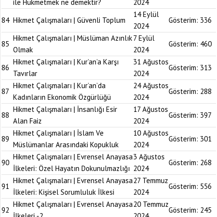
ile Hükmetmek ne demektir?
2024
14 Eylül
84
Hikmet Çalışmaları | Güvenli Toplum
Gösterim:
336
2024
Hikmet Çalışmaları | Müslüman Azınlık
7 Eylül
85
Gösterim:
460
Olmak
2024
Hikmet Çalışmaları | Kur’an’a Karşı
31 Ağustos
86
Gösterim:
313
Tavırlar
2024
Hikmet Çalışmaları | Kur’an’da
24 Ağustos
87
Gösterim:
288
Kadınların Ekonomik Özgürlüğü
2024
Hikmet Çalışmaları | İnsanlığı Esir
17 Ağustos
88
Gösterim:
397
Alan Faiz
2024
Hikmet Çalışmaları | İslam Ve
10 Ağustos
89
Gösterim:
301
Müslümanlar Arasındaki Kopukluk
2024
Hikmet Çalışmaları | Evrensel Anayasa
3 Ağustos
90
Gösterim:
268
İlkeleri: Özel Hayatın Dokunulmazlığı
2024
Hikmet Çalışmaları | Evrensel Anayasa
27 Temmuz
91
Gösterim:
556
İlkeleri: Kişisel Sorumluluk İlkesi
2024
Hikmet Çalışmaları | Evrensel Anayasa
20 Temmuz
92
Gösterim:
245
İlkeleri -2
2024