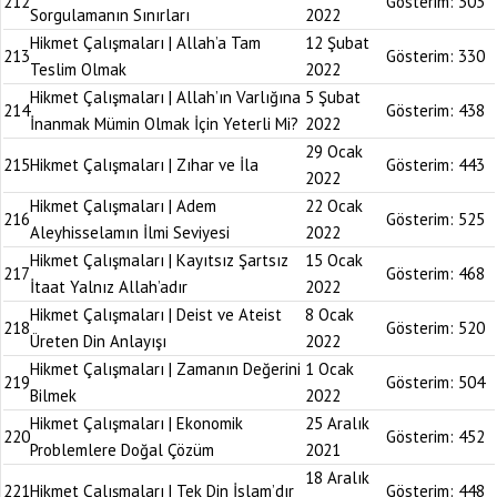
212
Gösterim:
303
Sorgulamanın Sınırları
2022
Hikmet Çalışmaları | Allah’a Tam
12 Şubat
213
Gösterim:
330
Teslim Olmak
2022
Hikmet Çalışmaları | Allah’ın Varlığına
5 Şubat
214
Gösterim:
438
İnanmak Mümin Olmak İçin Yeterli Mi?
2022
29 Ocak
215
Hikmet Çalışmaları | Zıhar ve İla
Gösterim:
443
2022
Hikmet Çalışmaları | Adem
22 Ocak
216
Gösterim:
525
Aleyhisselamın İlmi Seviyesi
2022
Hikmet Çalışmaları | Kayıtsız Şartsız
15 Ocak
217
Gösterim:
468
İtaat Yalnız Allah’adır
2022
Hikmet Çalışmaları | Deist ve Ateist
8 Ocak
218
Gösterim:
520
Üreten Din Anlayışı
2022
Hikmet Çalışmaları | Zamanın Değerini
1 Ocak
219
Gösterim:
504
Bilmek
2022
Hikmet Çalışmaları | Ekonomik
25 Aralık
220
Gösterim:
452
Problemlere Doğal Çözüm
2021
18 Aralık
221
Hikmet Çalışmaları | Tek Din İslam’dır
Gösterim:
448