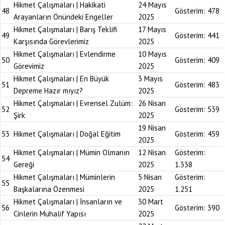
Hikmet Çalışmaları | Hakikati
24 Mayıs
48
Gösterim:
478
Arayanların Önündeki Engeller
2025
Hikmet Çalışmaları | Barış Teklifi
17 Mayıs
49
Gösterim:
441
Karşısında Görevlerimiz
2025
Hikmet Çalışmaları | Evlendirme
10 Mayıs
50
Gösterim:
409
Görevimiz
2025
Hikmet Çalışmaları | En Büyük
3 Mayıs
51
Gösterim:
483
Depreme Hazır mıyız?
2025
Hikmet Çalışmaları | Evrensel Zulüm:
26 Nisan
52
Gösterim:
539
Şirk
2025
19 Nisan
53
Hikmet Çalışmaları | Doğal Eğitim
Gösterim:
459
2025
Hikmet Çalışmaları | Mümin Olmanın
12 Nisan
Gösterim:
54
Gereği
2025
1.338
Hikmet Çalışmaları | Müminlerin
5 Nisan
Gösterim:
55
Başkalarına Özenmesi
2025
1.251
Hikmet Çalışmaları | İnsanların ve
30 Mart
56
Gösterim:
390
Cinlerin Muhalif Yapısı
2025