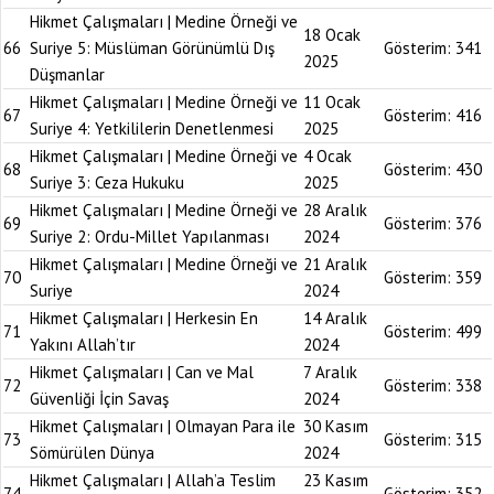
Hikmet Çalışmaları | Medine Örneği ve
18 Ocak
66
Suriye 5: Müslüman Görünümlü Dış
Gösterim:
341
2025
Düşmanlar
Hikmet Çalışmaları | Medine Örneği ve
11 Ocak
67
Gösterim:
416
Suriye 4: Yetkililerin Denetlenmesi
2025
Hikmet Çalışmaları | Medine Örneği ve
4 Ocak
68
Gösterim:
430
Suriye 3: Ceza Hukuku
2025
Hikmet Çalışmaları | Medine Örneği ve
28 Aralık
69
Gösterim:
376
Suriye 2: Ordu-Millet Yapılanması
2024
Hikmet Çalışmaları | Medine Örneği ve
21 Aralık
70
Gösterim:
359
Suriye
2024
Hikmet Çalışmaları | Herkesin En
14 Aralık
71
Gösterim:
499
Yakını Allah’tır
2024
Hikmet Çalışmaları | Can ve Mal
7 Aralık
72
Gösterim:
338
Güvenliği İçin Savaş
2024
Hikmet Çalışmaları | Olmayan Para ile
30 Kasım
73
Gösterim:
315
Sömürülen Dünya
2024
Hikmet Çalışmaları | Allah’a Teslim
23 Kasım
74
Gösterim:
352