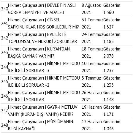
Hikmet Çalışmaları | DEVLETİN ASLİ
8 Ağustos
Gösterim:
240
GÖREVİ: EMNİYET VE ADALET
2021
1.360
Hikmet Çalışmaları | CİNSEL
31 Temmuz
Gösterim:
241
SAPKINLIKLAR HOŞ GÖRÜLEBİLİR Mİ?
2021
1.327
Hikmet Çalışmaları | EVLİLİKTE
24 Temmuz
Gösterim:
242
TOPLUMSAL VE HUKUKİ ZORLUKLAR
2021
1.185
Hikmet Çalışmaları | KUR’AN’DAN
18 Temmuz
Gösterim:
243
BAŞKA KAYNAK VAR MI?
2021
2.078
Hikmet Çalışmaları | HİKMET METODU
10 Temmuz
Gösterim:
244
İLE İLGİLİ SORULAR -3
2021
1.237
Hikmet Çalışmaları | HİKMET METODU
3 Temmuz
Gösterim:
245
İLE İLGİLİ SORULAR -2
2021
1.233
Hikmet Çalışmaları | HİKMET METODU
26 Haziran
Gösterim:
246
İLE İLGİLİ SORULAR
2021
1.148
Hikmet Çalışmaları | GAYR-İ METLÜV
19 Haziran
Gösterim:
247
VAHİY (KUR’AN DIŞI VAHİY) NEDİR?
2021
1.171
Hikmet Çalışmaları | MÜSLÜMANIN
12 Haziran
Gösterim:
248
BİLGİ KAYNAĞI
2021
1.046