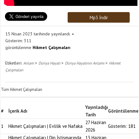
Mp3 İndir
15 Nisan 2023 tarihinde yayınlandı.
Gösterim:
311
görüntülenme
Hikmet Çalışmaları
Etiketleri:
>
>
>
Anlam
Dünya Hayatı
Dünya Hayatının Anlamı
Hikmet
Çalışmaları
Tüm Hikmet Çalışmaları
Yayınladığı
#
İçerik Adı
Görüntülenme
Tarih
27 Haziran
1
Hikmet Çalışmaları | Evlilik ve Nafaka
Gösterim:
181
2026
Hikmet Çalışmaları | Din İstismarında
13 Haziran