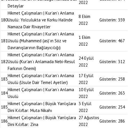
2022
Detaylar
Hikmet Çalışmaları | Kur’an’ı Anlama
8 Ekim
180
Usulü: Yolculukta ve Korku Halinde
Gösterim:
359
2022
Namaza Dair Rivayetler
Hikmet Çalışmaları | Kur’an’ı Anlama
1 Ekim
181
Usulü (Muhammed (as)’ın Söz ve
Gösterim:
467
2022
Davranışlarının Bağlayıcılığı)
Hikmet Çalışmaları | Kur’an’ı Anlama
24 Eylül
182
Usulü (Kur’an’ı Anlamada Nebi-Resul
Gösterim:
312
2022
Farkının Önemi)
Hikmet Çalışmaları | Kur’an’ı Anlama
17 Eylül
183
Gösterim:
258
Usulü (Usule Dair Temel Ayetler)
2022
Hikmet Çalışmaları | Kur’an’ı Anlama
10 Eylül
184
Gösterim:
263
Usulü
2022
Hikmet Çalışmaları | Büyük Yanlışlara
3 Eylül
185
Gösterim:
254
Dini Kılıflar: Muta Nikahı
2022
Hikmet Çalışmaları | Büyük Yanlışlara
27 Ağustos
186
Gösterim:
286
Dini Kılıflar: Zina
2022