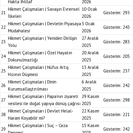
Hakta İhtilaf
2026
Hikmet Çalışmaları | Savaşın Evrensel
10 Ocak
21
Gösterim:
293
İlkeleri
2026
Hikmet Çalışmaları | Devletin Piyasaya
3 Ocak
22
Gösterim:
243
Müdahalesi
2026
Hikmet Çalışmaları | Yeniden Dirilişin
27 Aralık
23
Gösterim:
283
Yolu
2025
Hikmet Çalışmaları | Özel Hayatın
20 Aralık
24
Gösterim:
205
Dokunulmazlığı
2025
Hikmet Çalışmaları | Nüfus Artış
13 Aralık
25
Gösterim:
237
Hızının Düşmesi
2025
Hikmet Çalışmaları | Dinin
6 Aralık
26
Gösterim:
242
Kurumsallaştırılması
2025
Hikmet Çalışmaları | Papa’nın ziyareti
29 Kasım
27
Gösterim:
298
vesilesi ile doğal yapıya dönüş çağrısı
2025
Hikmet Çalışmaları | Devlet Helal-
22 Kasım
28
Gösterim:
221
Haram Koyabilir mi?
2025
Hikmet Çalışmaları | Suç – Ceza
15 Kasım
29
Gösterim:
242
Dengesi
2025