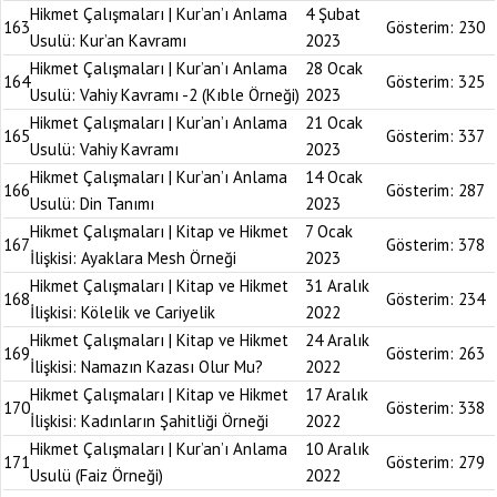
Hikmet Çalışmaları | Kur’an’ı Anlama
4 Şubat
163
Gösterim:
230
Usulü: Kur’an Kavramı
2023
Hikmet Çalışmaları | Kur’an’ı Anlama
28 Ocak
164
Gösterim:
325
Usulü: Vahiy Kavramı -2 (Kıble Örneği)
2023
Hikmet Çalışmaları | Kur’an’ı Anlama
21 Ocak
165
Gösterim:
337
Usulü: Vahiy Kavramı
2023
Hikmet Çalışmaları | Kur’an’ı Anlama
14 Ocak
166
Gösterim:
287
Usulü: Din Tanımı
2023
Hikmet Çalışmaları | Kitap ve Hikmet
7 Ocak
167
Gösterim:
378
İlişkisi: Ayaklara Mesh Örneği
2023
Hikmet Çalışmaları | Kitap ve Hikmet
31 Aralık
168
Gösterim:
234
İlişkisi: Kölelik ve Cariyelik
2022
Hikmet Çalışmaları | Kitap ve Hikmet
24 Aralık
169
Gösterim:
263
İlişkisi: Namazın Kazası Olur Mu?
2022
Hikmet Çalışmaları | Kitap ve Hikmet
17 Aralık
170
Gösterim:
338
İlişkisi: Kadınların Şahitliği Örneği
2022
Hikmet Çalışmaları | Kur’an’ı Anlama
10 Aralık
171
Gösterim:
279
Usulü (Faiz Örneği)
2022