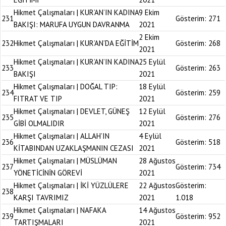
Hikmet Çalışmaları | KUR’AN’IN KADINA
9 Ekim
231
Gösterim:
271
BAKIŞI: MARUFA UYGUN DAVRANMA
2021
2 Ekim
232
Hikmet Çalışmaları | KUR’AN’DA EĞİTİM
Gösterim:
268
2021
Hikmet Çalışmaları | KUR’AN’IN KADINA
25 Eylül
233
Gösterim:
263
BAKIŞI
2021
Hikmet Çalışmaları | DOĞAL TIP:
18 Eylül
234
Gösterim:
259
FITRAT VE TIP
2021
Hikmet Çalışmaları | DEVLET, GÜNEŞ
12 Eylül
235
Gösterim:
276
GİBİ OLMALIDIR
2021
Hikmet Çalışmaları | ALLAH’IN
4 Eylül
236
Gösterim:
518
KİTABINDAN UZAKLAŞMANIN CEZASI
2021
Hikmet Çalışmaları | MÜSLÜMAN
28 Ağustos
237
Gösterim:
734
YÖNETİCİNİN GÖREVİ
2021
Hikmet Çalışmaları | İKİ YÜZLÜLERE
22 Ağustos
Gösterim:
238
KARŞI TAVRIMIZ
2021
1.018
Hikmet Çalışmaları | NAFAKA
14 Ağustos
239
Gösterim:
952
TARTIŞMALARI
2021