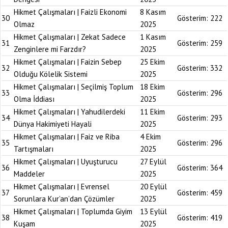
Hikmet Çalışmaları | Faizli Ekonomi
8 Kasım
30
Gösterim:
222
Olmaz
2025
Hikmet Çalışmaları | Zekat Sadece
1 Kasım
31
Gösterim:
259
Zenginlere mi Farzdır?
2025
Hikmet Çalışmaları | Faizin Sebep
25 Ekim
32
Gösterim:
332
Olduğu Kölelik Sistemi
2025
Hikmet Çalışmaları | Seçilmiş Toplum
18 Ekim
33
Gösterim:
296
Olma İddiası
2025
Hikmet Çalışmaları | Yahudilerdeki
11 Ekim
34
Gösterim:
293
Dünya Hakimiyeti Hayali
2025
Hikmet Çalışmaları | Faiz ve Riba
4 Ekim
35
Gösterim:
296
Tartışmaları
2025
Hikmet Çalışmaları | Uyuşturucu
27 Eylül
36
Gösterim:
364
Maddeler
2025
Hikmet Çalışmaları | Evrensel
20 Eylül
37
Gösterim:
459
Sorunlara Kur’an’dan Çözümler
2025
Hikmet Çalışmaları | Toplumda Giyim
13 Eylül
38
Gösterim:
419
Kuşam
2025