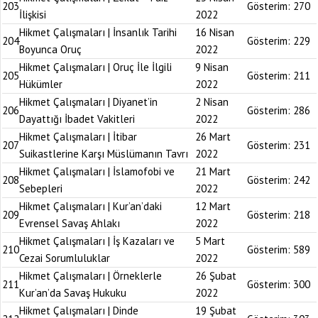
203
Gösterim:
270
İlişkisi
2022
Hikmet Çalışmaları | İnsanlık Tarihi
16 Nisan
204
Gösterim:
229
Boyunca Oruç
2022
Hikmet Çalışmaları | Oruç İle İlgili
9 Nisan
205
Gösterim:
211
Hükümler
2022
Hikmet Çalışmaları | Diyanet’in
2 Nisan
206
Gösterim:
286
Dayattığı İbadet Vakitleri
2022
Hikmet Çalışmaları | İtibar
26 Mart
207
Gösterim:
231
Suikastlerine Karşı Müslümanın Tavrı
2022
Hikmet Çalışmaları | İslamofobi ve
21 Mart
208
Gösterim:
242
Sebepleri
2022
Hikmet Çalışmaları | Kur’an’daki
12 Mart
209
Gösterim:
218
Evrensel Savaş Ahlakı
2022
Hikmet Çalışmaları | İş Kazaları ve
5 Mart
210
Gösterim:
589
Cezai Sorumluluklar
2022
Hikmet Çalışmaları | Örneklerle
26 Şubat
211
Gösterim:
300
Kur’an’da Savaş Hukuku
2022
Hikmet Çalışmaları | Dinde
19 Şubat