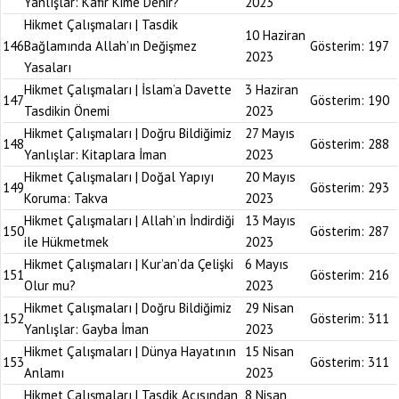
Yanlışlar: Kafir Kime Denir?
2023
Hikmet Çalışmaları | Tasdik
10 Haziran
146
Bağlamında Allah’ın Değişmez
Gösterim:
197
2023
Yasaları
Hikmet Çalışmaları | İslam’a Davette
3 Haziran
147
Gösterim:
190
Tasdikin Önemi
2023
Hikmet Çalışmaları | Doğru Bildiğimiz
27 Mayıs
148
Gösterim:
288
Yanlışlar: Kitaplara İman
2023
Hikmet Çalışmaları | Doğal Yapıyı
20 Mayıs
149
Gösterim:
293
Koruma: Takva
2023
Hikmet Çalışmaları | Allah’ın İndirdiği
13 Mayıs
150
Gösterim:
287
ile Hükmetmek
2023
Hikmet Çalışmaları | Kur’an’da Çelişki
6 Mayıs
151
Gösterim:
216
Olur mu?
2023
Hikmet Çalışmaları | Doğru Bildiğimiz
29 Nisan
152
Gösterim:
311
Yanlışlar: Gayba İman
2023
Hikmet Çalışmaları | Dünya Hayatının
15 Nisan
153
Gösterim:
311
Anlamı
2023
Hikmet Çalışmaları | Tasdik Açısından
8 Nisan