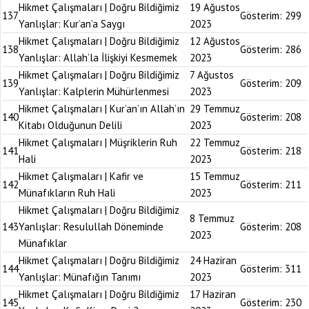
Hikmet Çalışmaları | Doğru Bildiğimiz
19 Ağustos
137
Gösterim:
299
Yanlışlar: Kur’an’a Saygı
2023
Hikmet Çalışmaları | Doğru Bildiğimiz
12 Ağustos
138
Gösterim:
286
Yanlışlar: Allah’la İlişkiyi Kesmemek
2023
Hikmet Çalışmaları | Doğru Bildiğimiz
7 Ağustos
139
Gösterim:
209
Yanlışlar: Kalplerin Mühürlenmesi
2023
Hikmet Çalışmaları | Kur’an’ın Allah’ın
29 Temmuz
140
Gösterim:
208
Kitabı Olduğunun Delili
2023
Hikmet Çalışmaları | Müşriklerin Ruh
22 Temmuz
141
Gösterim:
218
Hali
2023
Hikmet Çalışmaları | Kafir ve
15 Temmuz
142
Gösterim:
211
Münafıkların Ruh Hali
2023
Hikmet Çalışmaları | Doğru Bildiğimiz
8 Temmuz
143
Yanlışlar: Resulullah Döneminde
Gösterim:
208
2023
Münafıklar
Hikmet Çalışmaları | Doğru Bildiğimiz
24 Haziran
144
Gösterim:
311
Yanlışlar: Münafığın Tanımı
2023
Hikmet Çalışmaları | Doğru Bildiğimiz
17 Haziran
145
Gösterim:
230