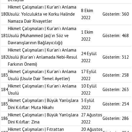
Hikmet Çalışmaları | Kur’an’ı Anlama
8 Ekim
180
Usulü: Yolculukta ve Korku Halinde
Gösterim:
360
2022
Namaza Dair Rivayetler
Hikmet Çalışmaları | Kur’an’ı Anlama
1 Ekim
181
Usulü (Muhammed (as)’ın Söz ve
Gösterim:
468
2022
Davranışlarının Bağlayıcılığı)
Hikmet Çalışmaları | Kur’an’ı Anlama
24 Eylül
182
Usulü (Kur’an’ı Anlamada Nebi-Resul
Gösterim:
312
2022
Farkının Önemi)
Hikmet Çalışmaları | Kur’an’ı Anlama
17 Eylül
183
Gösterim:
258
Usulü (Usule Dair Temel Ayetler)
2022
Hikmet Çalışmaları | Kur’an’ı Anlama
10 Eylül
184
Gösterim:
263
Usulü
2022
Hikmet Çalışmaları | Büyük Yanlışlara
3 Eylül
185
Gösterim:
254
Dini Kılıflar: Muta Nikahı
2022
Hikmet Çalışmaları | Büyük Yanlışlara
27 Ağustos
186
Gösterim:
286
Dini Kılıflar: Zina
2022
Hikmet Çalışmaları | Fıtrattan
20 Ağustos