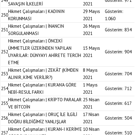
249
Gösterim:
971
SAVAŞIN İLKELERİ
2021
Hikmet Çalışmaları | KADININ
29 Mayıs
Gösterim:
250
KORUNMASI
2021
1.060
Hikmet Çalışmaları | İNANCIN
26 Mayıs
251
Gösterim:
834
SORGULANMASI
2021
Hikmet Çalışmaları | ÖNCEKİ
ÜMMETLER ÜZERİNDEN YAPILAN
15 Mayıs
252
Gösterim:
904
UYARILAR: DÜNYAYI AHİRETE TERCİH
2021
ETME
Hikmet Çalışmaları | ZEKÂT (KİMDEN
8 Mayıs
253
Gösterim:
704
ALINIR, KİME VERİLİR?)
2021
Hikmet Çalışmaları | KUR’AN’A GÖRE
1 Mayıs
254
Gösterim:
712
NEBİ-RESUL FARKI
2021
Hikmet Çalışmaları | KRİPTO PARALAR
25 Nisan
255
Gösterim:
617
VE BİTCOİN
2021
Hikmet Çalışmaları | ORUÇ İLE İLGİLİ
17 Nisan
256
Gösterim:
504
DOĞRU BİLDİĞİMİZ YANLIŞLAR
2021
Hikmet Çalışmaları | KUR’AN-I KERİM’E
10 Nisan
257
Gösterim:
510