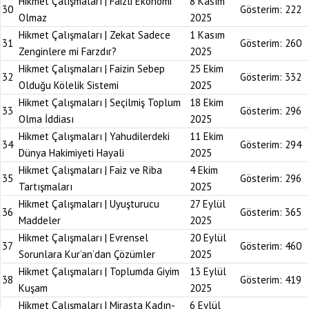
Hikmet Çalışmaları | Faizli Ekonomi
8 Kasım
30
Gösterim:
222
Olmaz
2025
Hikmet Çalışmaları | Zekat Sadece
1 Kasım
31
Gösterim:
260
Zenginlere mi Farzdır?
2025
Hikmet Çalışmaları | Faizin Sebep
25 Ekim
32
Gösterim:
332
Olduğu Kölelik Sistemi
2025
Hikmet Çalışmaları | Seçilmiş Toplum
18 Ekim
33
Gösterim:
296
Olma İddiası
2025
Hikmet Çalışmaları | Yahudilerdeki
11 Ekim
34
Gösterim:
294
Dünya Hakimiyeti Hayali
2025
Hikmet Çalışmaları | Faiz ve Riba
4 Ekim
35
Gösterim:
296
Tartışmaları
2025
Hikmet Çalışmaları | Uyuşturucu
27 Eylül
36
Gösterim:
365
Maddeler
2025
Hikmet Çalışmaları | Evrensel
20 Eylül
37
Gösterim:
460
Sorunlara Kur’an’dan Çözümler
2025
Hikmet Çalışmaları | Toplumda Giyim
13 Eylül
38
Gösterim:
419
Kuşam
2025
Hikmet Çalışmaları | Mirasta Kadın-
6 Eylül