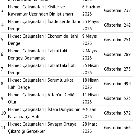
Hikmet Çalışmaları | Kişiler ve
6 Haziran
3
Gösterim:
232
Kavramlar Üzerinden Din İstismarı
2026
Hikmet Çalışmaları | İbadetlerde İlahi
23 Mayıs
4
Gösterim:
242
Denge
2026
Hikmet Çalışmaları | Ekonomide İlahi
9 Mayıs
5
Gösterim:
251
Denge
2026
Hikmet Çalışmaları | Tabiattaki
2 Mayıs
6
Gösterim:
289
Dengeyi Bozmamak
2026
Hikmet Çalışmaları | Tabiattaki İlahi
25 Nisan
7
Gösterim:
275
Denge
2026
Hikmet Çalışmaları | Sorumlulukta
18 Nisan
8
Gösterim:
494
İlahi Denge
2026
Hikmet Çalışmaları | Allah’ın Dediği
11 Nisan
9
Gösterim:
323
Olur
2026
Hikmet Çalışmaları | İslam Dünyasının
4 Nisan
10
Gösterim:
372
Paramparça Hali
2026
Hikmet Çalışmaları | Savaşın Ortaya
28 Mart
11
Gösterim:
366
Çıkardığı Gerçekler
2026