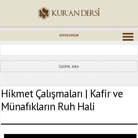
İsminiz (*)
KATEGORILER
Epostanız (*)
Hikmet Çalışmaları | Kafir ve
Yaşadığınız Hatanın Ayrıntıları
Münafıkların Ruh Hali
Bağlantıyı Gönderin