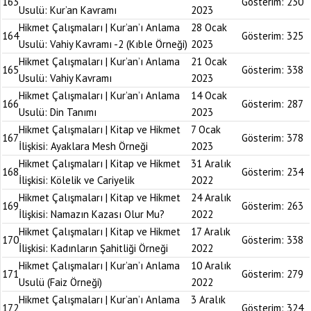
163
Gösterim:
230
Usulü: Kur’an Kavramı
2023
Hikmet Çalışmaları | Kur’an’ı Anlama
28 Ocak
164
Gösterim:
325
Usulü: Vahiy Kavramı -2 (Kıble Örneği)
2023
Hikmet Çalışmaları | Kur’an’ı Anlama
21 Ocak
165
Gösterim:
338
Usulü: Vahiy Kavramı
2023
Hikmet Çalışmaları | Kur’an’ı Anlama
14 Ocak
166
Gösterim:
287
Usulü: Din Tanımı
2023
Hikmet Çalışmaları | Kitap ve Hikmet
7 Ocak
167
Gösterim:
378
İlişkisi: Ayaklara Mesh Örneği
2023
Hikmet Çalışmaları | Kitap ve Hikmet
31 Aralık
168
Gösterim:
234
İlişkisi: Kölelik ve Cariyelik
2022
Hikmet Çalışmaları | Kitap ve Hikmet
24 Aralık
169
Gösterim:
263
İlişkisi: Namazın Kazası Olur Mu?
2022
Hikmet Çalışmaları | Kitap ve Hikmet
17 Aralık
170
Gösterim:
338
İlişkisi: Kadınların Şahitliği Örneği
2022
Hikmet Çalışmaları | Kur’an’ı Anlama
10 Aralık
171
Gösterim:
279
Usulü (Faiz Örneği)
2022
Hikmet Çalışmaları | Kur’an’ı Anlama
3 Aralık
172
Gösterim:
324