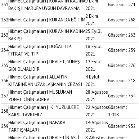
Hikmet Çalışmaları | KUR’AN’IN KADINA
9 Ekim
231
Gösterim:
271
BAKIŞI: MARUFA UYGUN DAVRANMA
2021
2 Ekim
232
Hikmet Çalışmaları | KUR’AN’DA EĞİTİM
Gösterim:
268
2021
Hikmet Çalışmaları | KUR’AN’IN KADINA
25 Eylül
233
Gösterim:
263
BAKIŞI
2021
Hikmet Çalışmaları | DOĞAL TIP:
18 Eylül
234
Gösterim:
259
FITRAT VE TIP
2021
Hikmet Çalışmaları | DEVLET, GÜNEŞ
12 Eylül
235
Gösterim:
276
GİBİ OLMALIDIR
2021
Hikmet Çalışmaları | ALLAH’IN
4 Eylül
236
Gösterim:
518
KİTABINDAN UZAKLAŞMANIN CEZASI
2021
Hikmet Çalışmaları | MÜSLÜMAN
28 Ağustos
237
Gösterim:
734
YÖNETİCİNİN GÖREVİ
2021
Hikmet Çalışmaları | İKİ YÜZLÜLERE
22 Ağustos
Gösterim:
238
KARŞI TAVRIMIZ
2021
1.018
Hikmet Çalışmaları | NAFAKA
14 Ağustos
239
Gösterim:
952
TARTIŞMALARI
2021
Hikmet Çalışmaları | DEVLETİN ASLİ
8 Ağustos
Gösterim: