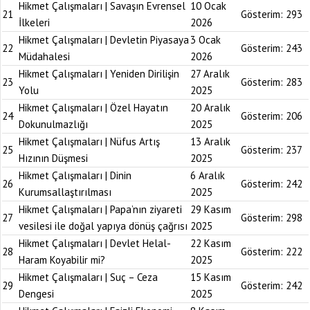
Hikmet Çalışmaları | Savaşın Evrensel
10 Ocak
21
Gösterim:
293
İlkeleri
2026
Hikmet Çalışmaları | Devletin Piyasaya
3 Ocak
22
Gösterim:
243
Müdahalesi
2026
Hikmet Çalışmaları | Yeniden Dirilişin
27 Aralık
23
Gösterim:
283
Yolu
2025
Hikmet Çalışmaları | Özel Hayatın
20 Aralık
24
Gösterim:
206
Dokunulmazlığı
2025
Hikmet Çalışmaları | Nüfus Artış
13 Aralık
25
Gösterim:
237
Hızının Düşmesi
2025
Hikmet Çalışmaları | Dinin
6 Aralık
26
Gösterim:
242
Kurumsallaştırılması
2025
Hikmet Çalışmaları | Papa’nın ziyareti
29 Kasım
27
Gösterim:
298
vesilesi ile doğal yapıya dönüş çağrısı
2025
Hikmet Çalışmaları | Devlet Helal-
22 Kasım
28
Gösterim:
222
Haram Koyabilir mi?
2025
Hikmet Çalışmaları | Suç – Ceza
15 Kasım
29
Gösterim:
242
Dengesi
2025