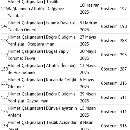
Hikmet Çalışmaları | Tasdik
10 Haziran
146
Bağlamında Allah’ın Değişmez
Gösterim:
197
2023
Yasaları
Hikmet Çalışmaları | İslam’a Davette
3 Haziran
147
Gösterim:
190
Tasdikin Önemi
2023
Hikmet Çalışmaları | Doğru Bildiğimiz
27 Mayıs
148
Gösterim:
288
Yanlışlar: Kitaplara İman
2023
Hikmet Çalışmaları | Doğal Yapıyı
20 Mayıs
149
Gösterim:
293
Koruma: Takva
2023
Hikmet Çalışmaları | Allah’ın İndirdiği
13 Mayıs
150
Gösterim:
287
ile Hükmetmek
2023
Hikmet Çalışmaları | Kur’an’da Çelişki
6 Mayıs
151
Gösterim:
216
Olur mu?
2023
Hikmet Çalışmaları | Doğru Bildiğimiz
29 Nisan
152
Gösterim:
311
Yanlışlar: Gayba İman
2023
Hikmet Çalışmaları | Dünya Hayatının
15 Nisan
153
Gösterim:
311
Anlamı
2023
Hikmet Çalışmaları | Tasdik Açısından
8 Nisan
154
Gösterim:
313
Zekat
2023