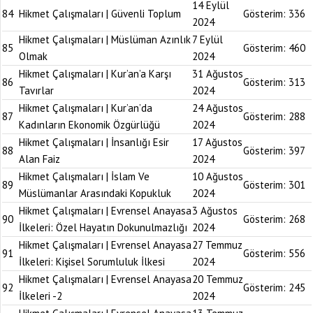
14 Eylül
84
Hikmet Çalışmaları | Güvenli Toplum
Gösterim:
336
2024
Hikmet Çalışmaları | Müslüman Azınlık
7 Eylül
85
Gösterim:
460
Olmak
2024
Hikmet Çalışmaları | Kur’an’a Karşı
31 Ağustos
86
Gösterim:
313
Tavırlar
2024
Hikmet Çalışmaları | Kur’an’da
24 Ağustos
87
Gösterim:
288
Kadınların Ekonomik Özgürlüğü
2024
Hikmet Çalışmaları | İnsanlığı Esir
17 Ağustos
88
Gösterim:
397
Alan Faiz
2024
Hikmet Çalışmaları | İslam Ve
10 Ağustos
89
Gösterim:
301
Müslümanlar Arasındaki Kopukluk
2024
Hikmet Çalışmaları | Evrensel Anayasa
3 Ağustos
90
Gösterim:
268
İlkeleri: Özel Hayatın Dokunulmazlığı
2024
Hikmet Çalışmaları | Evrensel Anayasa
27 Temmuz
91
Gösterim:
556
İlkeleri: Kişisel Sorumluluk İlkesi
2024
Hikmet Çalışmaları | Evrensel Anayasa
20 Temmuz
92
Gösterim:
245
İlkeleri -2
2024