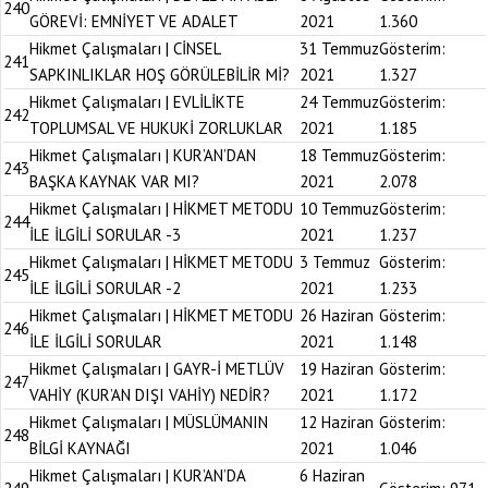
240
GÖREVİ: EMNİYET VE ADALET
2021
1.360
Hikmet Çalışmaları | CİNSEL
31 Temmuz
Gösterim:
241
SAPKINLIKLAR HOŞ GÖRÜLEBİLİR Mİ?
2021
1.327
Hikmet Çalışmaları | EVLİLİKTE
24 Temmuz
Gösterim:
242
TOPLUMSAL VE HUKUKİ ZORLUKLAR
2021
1.185
Hikmet Çalışmaları | KUR’AN’DAN
18 Temmuz
Gösterim:
243
BAŞKA KAYNAK VAR MI?
2021
2.078
Hikmet Çalışmaları | HİKMET METODU
10 Temmuz
Gösterim:
244
İLE İLGİLİ SORULAR -3
2021
1.237
Hikmet Çalışmaları | HİKMET METODU
3 Temmuz
Gösterim:
245
İLE İLGİLİ SORULAR -2
2021
1.233
Hikmet Çalışmaları | HİKMET METODU
26 Haziran
Gösterim:
246
İLE İLGİLİ SORULAR
2021
1.148
Hikmet Çalışmaları | GAYR-İ METLÜV
19 Haziran
Gösterim:
247
VAHİY (KUR’AN DIŞI VAHİY) NEDİR?
2021
1.172
Hikmet Çalışmaları | MÜSLÜMANIN
12 Haziran
Gösterim:
248
BİLGİ KAYNAĞI
2021
1.046
Hikmet Çalışmaları | KUR’AN’DA
6 Haziran