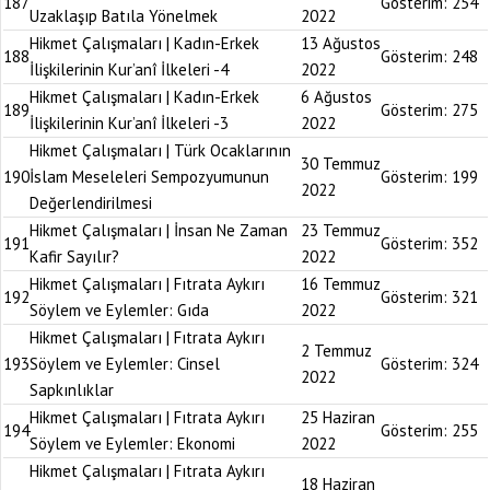
187
Gösterim:
254
Uzaklaşıp Batıla Yönelmek
2022
Hikmet Çalışmaları | Kadın-Erkek
13 Ağustos
188
Gösterim:
248
İlişkilerinin Kur’anî İlkeleri -4
2022
Hikmet Çalışmaları | Kadın-Erkek
6 Ağustos
189
Gösterim:
275
İlişkilerinin Kur’anî İlkeleri -3
2022
Hikmet Çalışmaları | Türk Ocaklarının
30 Temmuz
190
İslam Meseleleri Sempozyumunun
Gösterim:
199
2022
Değerlendirilmesi
Hikmet Çalışmaları | İnsan Ne Zaman
23 Temmuz
191
Gösterim:
352
Kafir Sayılır?
2022
Hikmet Çalışmaları | Fıtrata Aykırı
16 Temmuz
192
Gösterim:
321
Söylem ve Eylemler: Gıda
2022
Hikmet Çalışmaları | Fıtrata Aykırı
2 Temmuz
193
Söylem ve Eylemler: Cinsel
Gösterim:
324
2022
Sapkınlıklar
Hikmet Çalışmaları | Fıtrata Aykırı
25 Haziran
194
Gösterim:
255
Söylem ve Eylemler: Ekonomi
2022
Hikmet Çalışmaları | Fıtrata Aykırı
18 Haziran