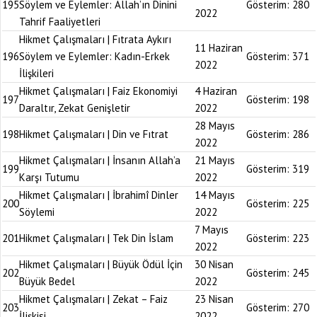
195
Söylem ve Eylemler: Allah’ın Dinini
Gösterim:
280
2022
Tahrif Faaliyetleri
Hikmet Çalışmaları | Fıtrata Aykırı
11 Haziran
196
Söylem ve Eylemler: Kadın-Erkek
Gösterim:
371
2022
İlişkileri
Hikmet Çalışmaları | Faiz Ekonomiyi
4 Haziran
197
Gösterim:
198
Daraltır, Zekat Genişletir
2022
28 Mayıs
198
Hikmet Çalışmaları | Din ve Fıtrat
Gösterim:
286
2022
Hikmet Çalışmaları | İnsanın Allah’a
21 Mayıs
199
Gösterim:
319
Karşı Tutumu
2022
Hikmet Çalışmaları | İbrahimî Dinler
14 Mayıs
200
Gösterim:
225
Söylemi
2022
7 Mayıs
201
Hikmet Çalışmaları | Tek Din İslam
Gösterim:
223
2022
Hikmet Çalışmaları | Büyük Ödül İçin
30 Nisan
202
Gösterim:
245
Büyük Bedel
2022
Hikmet Çalışmaları | Zekat – Faiz
23 Nisan
203
Gösterim:
270
İlişkisi
2022