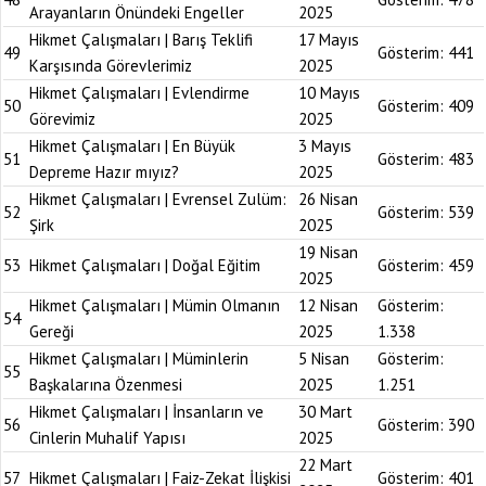
Arayanların Önündeki Engeller
2025
Hikmet Çalışmaları | Barış Teklifi
17 Mayıs
49
Gösterim:
441
Karşısında Görevlerimiz
2025
Hikmet Çalışmaları | Evlendirme
10 Mayıs
50
Gösterim:
409
Görevimiz
2025
Hikmet Çalışmaları | En Büyük
3 Mayıs
51
Gösterim:
483
Depreme Hazır mıyız?
2025
Hikmet Çalışmaları | Evrensel Zulüm:
26 Nisan
52
Gösterim:
539
Şirk
2025
19 Nisan
53
Hikmet Çalışmaları | Doğal Eğitim
Gösterim:
459
2025
Hikmet Çalışmaları | Mümin Olmanın
12 Nisan
Gösterim:
54
Gereği
2025
1.338
Hikmet Çalışmaları | Müminlerin
5 Nisan
Gösterim:
55
Başkalarına Özenmesi
2025
1.251
Hikmet Çalışmaları | İnsanların ve
30 Mart
56
Gösterim:
390
Cinlerin Muhalif Yapısı
2025
22 Mart
57
Hikmet Çalışmaları | Faiz-Zekat İlişkisi
Gösterim:
401