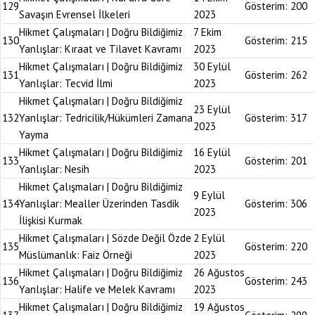
129
Gösterim:
200
Savaşın Evrensel İlkeleri
2023
Hikmet Çalışmaları | Doğru Bildiğimiz
7 Ekim
130
Gösterim:
215
Yanlışlar: Kıraat ve Tilavet Kavramı
2023
Hikmet Çalışmaları | Doğru Bildiğimiz
30 Eylül
131
Gösterim:
262
Yanlışlar: Tecvid İlmi
2023
Hikmet Çalışmaları | Doğru Bildiğimiz
23 Eylül
132
Yanlışlar: Tedricilik/Hükümleri Zamana
Gösterim:
317
2023
Yayma
Hikmet Çalışmaları | Doğru Bildiğimiz
16 Eylül
133
Gösterim:
201
Yanlışlar: Nesih
2023
Hikmet Çalışmaları | Doğru Bildiğimiz
9 Eylül
134
Yanlışlar: Mealler Üzerinden Tasdik
Gösterim:
306
2023
İlişkisi Kurmak
Hikmet Çalışmaları | Sözde Değil Özde
2 Eylül
135
Gösterim:
220
Müslümanlık: Faiz Örneği
2023
Hikmet Çalışmaları | Doğru Bildiğimiz
26 Ağustos
136
Gösterim:
243
Yanlışlar: Halife ve Melek Kavramı
2023
Hikmet Çalışmaları | Doğru Bildiğimiz
19 Ağustos