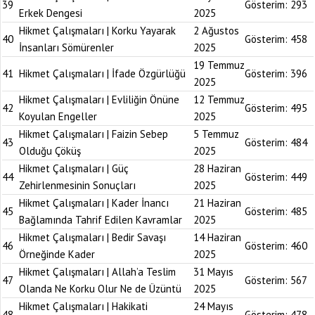
39
Gösterim:
293
Erkek Dengesi
2025
Hikmet Çalışmaları | Korku Yayarak
2 Ağustos
40
Gösterim:
458
İnsanları Sömürenler
2025
19 Temmuz
41
Hikmet Çalışmaları | İfade Özgürlüğü
Gösterim:
396
2025
Hikmet Çalışmaları | Evliliğin Önüne
12 Temmuz
42
Gösterim:
495
Koyulan Engeller
2025
Hikmet Çalışmaları | Faizin Sebep
5 Temmuz
43
Gösterim:
484
Olduğu Çöküş
2025
Hikmet Çalışmaları | Güç
28 Haziran
44
Gösterim:
449
Zehirlenmesinin Sonuçları
2025
Hikmet Çalışmaları | Kader İnancı
21 Haziran
45
Gösterim:
485
Bağlamında Tahrif Edilen Kavramlar
2025
Hikmet Çalışmaları | Bedir Savaşı
14 Haziran
46
Gösterim:
460
Örneğinde Kader
2025
Hikmet Çalışmaları | Allah’a Teslim
31 Mayıs
47
Gösterim:
567
Olanda Ne Korku Olur Ne de Üzüntü
2025
Hikmet Çalışmaları | Hakikati
24 Mayıs
48
Gösterim:
478