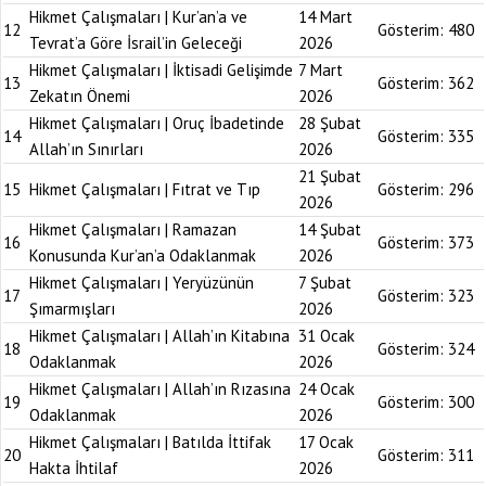
Hikmet Çalışmaları | Kur’an’a ve
14 Mart
12
Gösterim:
480
Tevrat’a Göre İsrail’in Geleceği
2026
Hikmet Çalışmaları | İktisadi Gelişimde
7 Mart
13
Gösterim:
362
Zekatın Önemi
2026
Hikmet Çalışmaları | Oruç İbadetinde
28 Şubat
14
Gösterim:
335
Allah’ın Sınırları
2026
21 Şubat
15
Hikmet Çalışmaları | Fıtrat ve Tıp
Gösterim:
296
2026
Hikmet Çalışmaları | Ramazan
14 Şubat
16
Gösterim:
373
Konusunda Kur’an’a Odaklanmak
2026
Hikmet Çalışmaları | Yeryüzünün
7 Şubat
17
Gösterim:
323
Şımarmışları
2026
Hikmet Çalışmaları | Allah’ın Kitabına
31 Ocak
18
Gösterim:
324
Odaklanmak
2026
Hikmet Çalışmaları | Allah’ın Rızasına
24 Ocak
19
Gösterim:
300
Odaklanmak
2026
Hikmet Çalışmaları | Batılda İttifak
17 Ocak
20
Gösterim:
311
Hakta İhtilaf
2026