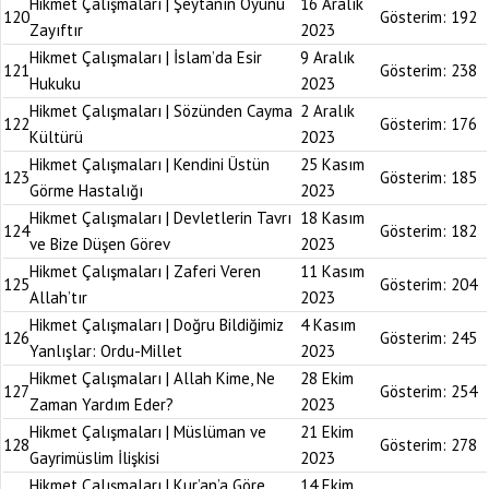
Hikmet Çalışmaları | Şeytanın Oyunu
16 Aralık
120
Gösterim:
192
Zayıftır
2023
Hikmet Çalışmaları | İslam’da Esir
9 Aralık
121
Gösterim:
238
Hukuku
2023
Hikmet Çalışmaları | Sözünden Cayma
2 Aralık
122
Gösterim:
176
Kültürü
2023
Hikmet Çalışmaları | Kendini Üstün
25 Kasım
123
Gösterim:
185
Görme Hastalığı
2023
Hikmet Çalışmaları | Devletlerin Tavrı
18 Kasım
124
Gösterim:
182
ve Bize Düşen Görev
2023
Hikmet Çalışmaları | Zaferi Veren
11 Kasım
125
Gösterim:
204
Allah’tır
2023
Hikmet Çalışmaları | Doğru Bildiğimiz
4 Kasım
126
Gösterim:
245
Yanlışlar: Ordu-Millet
2023
Hikmet Çalışmaları | Allah Kime, Ne
28 Ekim
127
Gösterim:
254
Zaman Yardım Eder?
2023
Hikmet Çalışmaları | Müslüman ve
21 Ekim
128
Gösterim:
278
Gayrimüslim İlişkisi
2023
Hikmet Çalışmaları | Kur’an’a Göre
14 Ekim