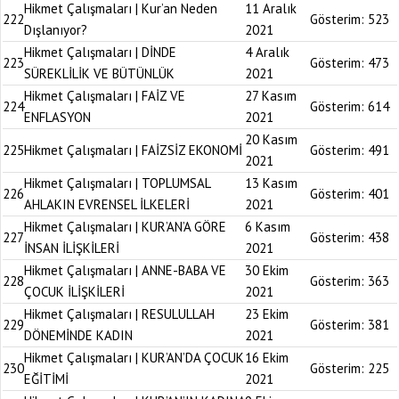
Hikmet Çalışmaları | Kur’an Neden
11 Aralık
222
Gösterim:
523
Dışlanıyor?
2021
Hikmet Çalışmaları | DİNDE
4 Aralık
223
Gösterim:
473
SÜREKLİLİK VE BÜTÜNLÜK
2021
Hikmet Çalışmaları | FAİZ VE
27 Kasım
224
Gösterim:
614
ENFLASYON
2021
20 Kasım
225
Hikmet Çalışmaları | FAİZSİZ EKONOMİ
Gösterim:
491
2021
Hikmet Çalışmaları | TOPLUMSAL
13 Kasım
226
Gösterim:
401
AHLAKIN EVRENSEL İLKELERİ
2021
Hikmet Çalışmaları | KUR’AN’A GÖRE
6 Kasım
227
Gösterim:
438
İNSAN İLİŞKİLERİ
2021
Hikmet Çalışmaları | ANNE-BABA VE
30 Ekim
228
Gösterim:
363
ÇOCUK İLİŞKİLERİ
2021
Hikmet Çalışmaları | RESULULLAH
23 Ekim
229
Gösterim:
381
DÖNEMİNDE KADIN
2021
Hikmet Çalışmaları | KUR’AN’DA ÇOCUK
16 Ekim
230
Gösterim:
225
EĞİTİMİ
2021