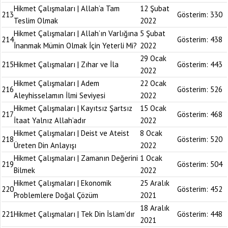
Hikmet Çalışmaları | Allah’a Tam
12 Şubat
213
Gösterim:
330
Teslim Olmak
2022
Hikmet Çalışmaları | Allah’ın Varlığına
5 Şubat
214
Gösterim:
438
İnanmak Mümin Olmak İçin Yeterli Mi?
2022
29 Ocak
215
Hikmet Çalışmaları | Zıhar ve İla
Gösterim:
443
2022
Hikmet Çalışmaları | Adem
22 Ocak
216
Gösterim:
526
Aleyhisselamın İlmi Seviyesi
2022
Hikmet Çalışmaları | Kayıtsız Şartsız
15 Ocak
217
Gösterim:
468
İtaat Yalnız Allah’adır
2022
Hikmet Çalışmaları | Deist ve Ateist
8 Ocak
218
Gösterim:
520
Üreten Din Anlayışı
2022
Hikmet Çalışmaları | Zamanın Değerini
1 Ocak
219
Gösterim:
504
Bilmek
2022
Hikmet Çalışmaları | Ekonomik
25 Aralık
220
Gösterim:
452
Problemlere Doğal Çözüm
2021
18 Aralık
221
Hikmet Çalışmaları | Tek Din İslam’dır
Gösterim:
448
2021