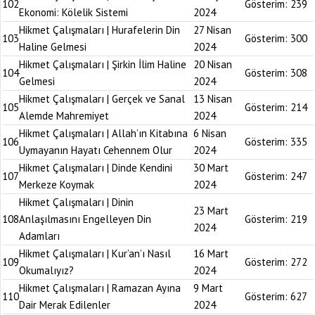
102
Gösterim:
239
Ekonomi: Kölelik Sistemi
2024
Hikmet Çalışmaları | Hurafelerin Din
27 Nisan
103
Gösterim:
300
Haline Gelmesi
2024
Hikmet Çalışmaları | Şirkin İlim Haline
20 Nisan
104
Gösterim:
308
Gelmesi
2024
Hikmet Çalışmaları | Gerçek ve Sanal
13 Nisan
105
Gösterim:
214
Alemde Mahremiyet
2024
Hikmet Çalışmaları | Allah’ın Kitabına
6 Nisan
106
Gösterim:
335
Uymayanın Hayatı Cehennem Olur
2024
Hikmet Çalışmaları | Dinde Kendini
30 Mart
107
Gösterim:
247
Merkeze Koymak
2024
Hikmet Çalışmaları | Dinin
23 Mart
108
Anlaşılmasını Engelleyen Din
Gösterim:
219
2024
Adamları
Hikmet Çalışmaları | Kur’an’ı Nasıl
16 Mart
109
Gösterim:
272
Okumalıyız?
2024
Hikmet Çalışmaları | Ramazan Ayına
9 Mart
110
Gösterim:
627
Dair Merak Edilenler
2024