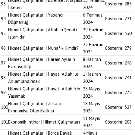
Hikmet Çalışmaları | Evrensel Anayasa
13 Temmuz
93
Gösterim:
285
İlkeleri
2024
Hikmet Çalışmaları | Yabancı
6 Temmuz
94
Gösterim:
221
Düşmanlığı
2024
Hikmet Çalışmaları | Allah’ın Şeriatı
29 Haziran
95
Gösterim:
330
İslam’dır
2024
22 Haziran
96
Hikmet Çalışmaları | Münafık Kimdir?
Gösterim:
279
2024
Hikmet Çalışmaları | Haram Ayların
8 Haziran
97
Gösterim:
248
Evrenselliği
2024
Hikmet Çalışmaları | Hayatı Allah ile
1 Haziran
98
Gösterim:
241
Anlamlandırmak
2024
Hikmet Çalışmaları | Hayatı Allah İçin
25 Mayıs
99
Gösterim:
275
Yaşamak
2024
Hikmet Çalışmaları | Zekatın
18 Mayıs
100
Gösterim:
327
Ekonomiye Olan Katkısı
2024
11 Mayıs
101
Ekonomik İntihar | Hikmet Çalışmaları
Gösterim:
208
2024
Hikmet Çalışmaları | Borca Dayalı
4 Mayıs