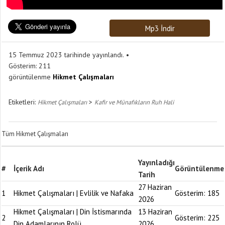
Mp3 İndir
15 Temmuz 2023 tarihinde yayınlandı.
Gösterim:
211
görüntülenme
Hikmet Çalışmaları
Etiketleri:
>
Hikmet Çalışmaları
Kafir ve Münafıkların Ruh Hali
Tüm Hikmet Çalışmaları
Yayınladığı
#
İçerik Adı
Görüntülenme
Tarih
27 Haziran
1
Hikmet Çalışmaları | Evlilik ve Nafaka
Gösterim:
185
2026
Hikmet Çalışmaları | Din İstismarında
13 Haziran
2
Gösterim:
225
Din Adamlarının Rolü
2026