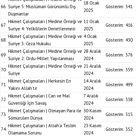
18 Ocak
66
Suriye 5: Müslüman Görünümlü Dış
Gösterim:
341
2025
Düşmanlar
Hikmet Çalışmaları | Medine Örneği ve
11 Ocak
67
Gösterim:
416
Suriye 4: Yetkililerin Denetlenmesi
2025
Hikmet Çalışmaları | Medine Örneği ve
4 Ocak
68
Gösterim:
430
Suriye 3: Ceza Hukuku
2025
Hikmet Çalışmaları | Medine Örneği ve
28 Aralık
69
Gösterim:
376
Suriye 2: Ordu-Millet Yapılanması
2024
Hikmet Çalışmaları | Medine Örneği ve
21 Aralık
70
Gösterim:
359
Suriye
2024
Hikmet Çalışmaları | Herkesin En
14 Aralık
71
Gösterim:
499
Yakını Allah’tır
2024
Hikmet Çalışmaları | Can ve Mal
7 Aralık
72
Gösterim:
338
Güvenliği İçin Savaş
2024
Hikmet Çalışmaları | Olmayan Para ile
30 Kasım
73
Gösterim:
315
Sömürülen Dünya
2024
Hikmet Çalışmaları | Allah’a Teslim
23 Kasım
74
Gösterim:
352
Olamama Sorunu
2024