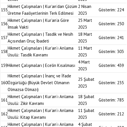
Hikmet Çalışmaları | Kur’an’dan Çözüm
2 Nisan
155
Gösterim:
224
Üretme Faaliyetlerinin Terk Edilmesi
2023
Hikmet Çalışmaları | Kur’an’a Göre
25 Mart
156
Gösterim:
250
İmsak Vakti
2023
Hikmet Çalışmaları | Tasdik ve Nesih
18 Mart
157
Gösterim:
241
Açısından Oruç İbadeti
2023
Hikmet Çalışmaları | Kur’an’ı Anlama
11 Mart
158
Gösterim:
303
Usulü: Tasdik Kavramı
2023
4 Mart
159
Hikmet Çalışmaları | Ecelin Kısalması
Gösterim:
439
2023
Hikmet Çalışmaları | İnanç ve İfade
25 Şubat
160
Özgürlüğü (Büyük Devlet Olmanın
Gösterim:
235
2023
Olmazsa Olmazı)
Hikmet Çalışmaları | Kur’an’ı Anlama
18 Şubat
161
Gösterim:
785
Usulü: Zikir Kavramı
2023
Hikmet Çalışmaları | Kur’an’ı Anlama
11 Şubat
162
Gösterim:
212
Usulü: Kitap Kavramı
2023
Hikmet Çalışmaları | Kur’an’ı Anlama
4 Şubat