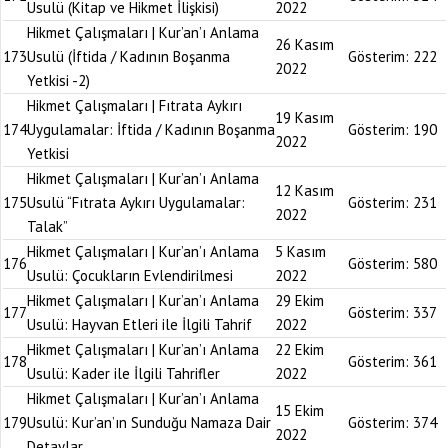
Usulü (Kitap ve Hikmet İlişkisi)
2022
Hikmet Çalışmaları | Kur’an’ı Anlama
26 Kasım
173
Usulü (İftida / Kadının Boşanma
Gösterim:
222
2022
Yetkisi -2)
Hikmet Çalışmaları | Fıtrata Aykırı
19 Kasım
174
Uygulamalar: İftida / Kadının Boşanma
Gösterim:
190
2022
Yetkisi
Hikmet Çalışmaları | Kur’an’ı Anlama
12 Kasım
175
Usulü “Fıtrata Aykırı Uygulamalar:
Gösterim:
231
2022
Talak”
Hikmet Çalışmaları | Kur’an’ı Anlama
5 Kasım
176
Gösterim:
580
Usulü: Çocukların Evlendirilmesi
2022
Hikmet Çalışmaları | Kur’an’ı Anlama
29 Ekim
177
Gösterim:
337
Usulü: Hayvan Etleri ile İlgili Tahrif
2022
Hikmet Çalışmaları | Kur’an’ı Anlama
22 Ekim
178
Gösterim:
361
Usulü: Kader ile İlgili Tahrifler
2022
Hikmet Çalışmaları | Kur’an’ı Anlama
15 Ekim
179
Usulü: Kur’an’ın Sunduğu Namaza Dair
Gösterim:
374
2022
Detaylar