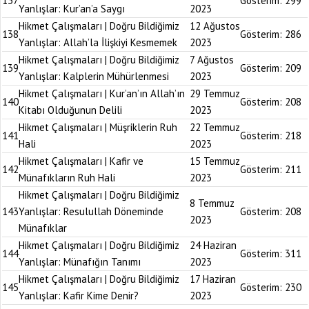
137
Gösterim:
299
Yanlışlar: Kur’an’a Saygı
2023
Hikmet Çalışmaları | Doğru Bildiğimiz
12 Ağustos
138
Gösterim:
286
Yanlışlar: Allah’la İlişkiyi Kesmemek
2023
Hikmet Çalışmaları | Doğru Bildiğimiz
7 Ağustos
139
Gösterim:
209
Yanlışlar: Kalplerin Mühürlenmesi
2023
Hikmet Çalışmaları | Kur’an’ın Allah’ın
29 Temmuz
140
Gösterim:
208
Kitabı Olduğunun Delili
2023
Hikmet Çalışmaları | Müşriklerin Ruh
22 Temmuz
141
Gösterim:
218
Hali
2023
Hikmet Çalışmaları | Kafir ve
15 Temmuz
142
Gösterim:
211
Münafıkların Ruh Hali
2023
Hikmet Çalışmaları | Doğru Bildiğimiz
8 Temmuz
143
Yanlışlar: Resulullah Döneminde
Gösterim:
208
2023
Münafıklar
Hikmet Çalışmaları | Doğru Bildiğimiz
24 Haziran
144
Gösterim:
311
Yanlışlar: Münafığın Tanımı
2023
Hikmet Çalışmaları | Doğru Bildiğimiz
17 Haziran
145
Gösterim:
230
Yanlışlar: Kafir Kime Denir?
2023