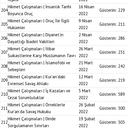
Hikmet Çalışmaları | İnsanlık Tarihi
16 Nisan
204
Gösterim:
229
Boyunca Oruç
2022
Hikmet Çalışmaları | Oruç İle İlgili
9 Nisan
205
Gösterim:
211
Hükümler
2022
Hikmet Çalışmaları | Diyanet’in
2 Nisan
206
Gösterim:
286
Dayattığı İbadet Vakitleri
2022
Hikmet Çalışmaları | İtibar
26 Mart
207
Gösterim:
231
Suikastlerine Karşı Müslümanın Tavrı
2022
Hikmet Çalışmaları | İslamofobi ve
21 Mart
208
Gösterim:
242
Sebepleri
2022
Hikmet Çalışmaları | Kur’an’daki
12 Mart
209
Gösterim:
219
Evrensel Savaş Ahlakı
2022
Hikmet Çalışmaları | İş Kazaları ve
5 Mart
210
Gösterim:
589
Cezai Sorumluluklar
2022
Hikmet Çalışmaları | Örneklerle
26 Şubat
211
Gösterim:
300
Kur’an’da Savaş Hukuku
2022
Hikmet Çalışmaları | Dinde
19 Şubat
212
Gösterim:
303
Sorgulamanın Sınırları
2022