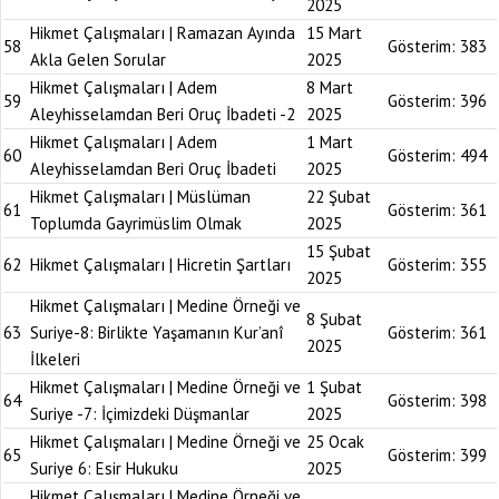
2025
Hikmet Çalışmaları | Ramazan Ayında
15 Mart
58
Gösterim:
383
Akla Gelen Sorular
2025
Hikmet Çalışmaları | Adem
8 Mart
59
Gösterim:
396
Aleyhisselamdan Beri Oruç İbadeti -2
2025
Hikmet Çalışmaları | Adem
1 Mart
60
Gösterim:
494
Aleyhisselamdan Beri Oruç İbadeti
2025
Hikmet Çalışmaları | Müslüman
22 Şubat
61
Gösterim:
361
Toplumda Gayrimüslim Olmak
2025
15 Şubat
62
Hikmet Çalışmaları | Hicretin Şartları
Gösterim:
355
2025
Hikmet Çalışmaları | Medine Örneği ve
8 Şubat
63
Suriye-8: Birlikte Yaşamanın Kur’anî
Gösterim:
361
2025
İlkeleri
Hikmet Çalışmaları | Medine Örneği ve
1 Şubat
64
Gösterim:
398
Suriye -7: İçimizdeki Düşmanlar
2025
Hikmet Çalışmaları | Medine Örneği ve
25 Ocak
65
Gösterim:
399
Suriye 6: Esir Hukuku
2025
Hikmet Çalışmaları | Medine Örneği ve