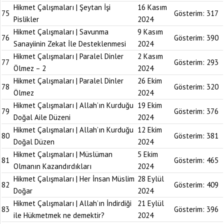
Hikmet Çalışmaları | Şeytan İşi
16 Kasım
75
Gösterim:
317
Pislikler
2024
Hikmet Çalışmaları | Savunma
9 Kasım
76
Gösterim:
390
Sanayiinin Zekat İle Desteklenmesi
2024
Hikmet Çalışmaları | Paralel Dinler
2 Kasım
77
Gösterim:
293
Ölmez – 2
2024
Hikmet Çalışmaları | Paralel Dinler
26 Ekim
78
Gösterim:
320
Ölmez
2024
Hikmet Çalışmaları | Allah’ın Kurduğu
19 Ekim
79
Gösterim:
376
Doğal Aile Düzeni
2024
Hikmet Çalışmaları | Allah’ın Kurduğu
12 Ekim
80
Gösterim:
381
Doğal Düzen
2024
Hikmet Çalışmaları | Müslüman
5 Ekim
81
Gösterim:
465
Olmanın Kazandırdıkları
2024
Hikmet Çalışmaları | Her İnsan Müslim
28 Eylül
82
Gösterim:
409
Doğar
2024
Hikmet Çalışmaları | Allah’ın İndirdiği
21 Eylül
83
Gösterim:
396
ile Hükmetmek ne demektir?
2024