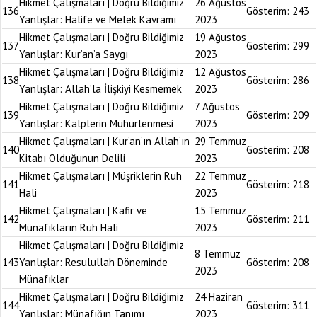
Hikmet Çalışmaları | Doğru Bildiğimiz
26 Ağustos
136
Gösterim:
243
Yanlışlar: Halife ve Melek Kavramı
2023
Hikmet Çalışmaları | Doğru Bildiğimiz
19 Ağustos
137
Gösterim:
299
Yanlışlar: Kur’an’a Saygı
2023
Hikmet Çalışmaları | Doğru Bildiğimiz
12 Ağustos
138
Gösterim:
286
Yanlışlar: Allah’la İlişkiyi Kesmemek
2023
Hikmet Çalışmaları | Doğru Bildiğimiz
7 Ağustos
139
Gösterim:
209
Yanlışlar: Kalplerin Mühürlenmesi
2023
Hikmet Çalışmaları | Kur’an’ın Allah’ın
29 Temmuz
140
Gösterim:
208
Kitabı Olduğunun Delili
2023
Hikmet Çalışmaları | Müşriklerin Ruh
22 Temmuz
141
Gösterim:
218
Hali
2023
Hikmet Çalışmaları | Kafir ve
15 Temmuz
142
Gösterim:
211
Münafıkların Ruh Hali
2023
Hikmet Çalışmaları | Doğru Bildiğimiz
8 Temmuz
143
Yanlışlar: Resulullah Döneminde
Gösterim:
208
2023
Münafıklar
Hikmet Çalışmaları | Doğru Bildiğimiz
24 Haziran
144
Gösterim:
311
Yanlışlar: Münafığın Tanımı
2023