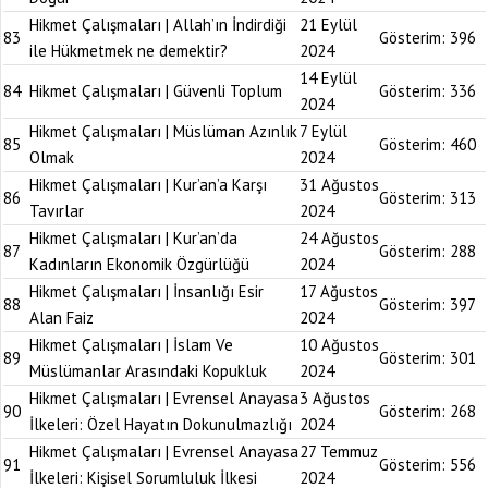
Hikmet Çalışmaları | Allah’ın İndirdiği
21 Eylül
83
Gösterim:
396
ile Hükmetmek ne demektir?
2024
14 Eylül
84
Hikmet Çalışmaları | Güvenli Toplum
Gösterim:
336
2024
Hikmet Çalışmaları | Müslüman Azınlık
7 Eylül
85
Gösterim:
460
Olmak
2024
Hikmet Çalışmaları | Kur’an’a Karşı
31 Ağustos
86
Gösterim:
313
Tavırlar
2024
Hikmet Çalışmaları | Kur’an’da
24 Ağustos
87
Gösterim:
288
Kadınların Ekonomik Özgürlüğü
2024
Hikmet Çalışmaları | İnsanlığı Esir
17 Ağustos
88
Gösterim:
397
Alan Faiz
2024
Hikmet Çalışmaları | İslam Ve
10 Ağustos
89
Gösterim:
301
Müslümanlar Arasındaki Kopukluk
2024
Hikmet Çalışmaları | Evrensel Anayasa
3 Ağustos
90
Gösterim:
268
İlkeleri: Özel Hayatın Dokunulmazlığı
2024
Hikmet Çalışmaları | Evrensel Anayasa
27 Temmuz
91
Gösterim:
556
İlkeleri: Kişisel Sorumluluk İlkesi
2024