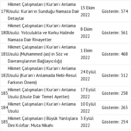
Hikmet Çalışmaları | Kur’an’ı Anlama
15 Ekim
179
Usulü: Kur’an’ın Sunduğu Namaza Dair
Gösterim:
374
2022
Detaylar
Hikmet Çalışmaları | Kur’an’ı Anlama
8 Ekim
180
Usulü: Yolculukta ve Korku Halinde
Gösterim:
361
2022
Namaza Dair Rivayetler
Hikmet Çalışmaları | Kur’an’ı Anlama
1 Ekim
181
Usulü (Muhammed (as)’ın Söz ve
Gösterim:
468
2022
Davranışlarının Bağlayıcılığı)
Hikmet Çalışmaları | Kur’an’ı Anlama
24 Eylül
182
Usulü (Kur’an’ı Anlamada Nebi-Resul
Gösterim:
312
2022
Farkının Önemi)
Hikmet Çalışmaları | Kur’an’ı Anlama
17 Eylül
183
Gösterim:
258
Usulü (Usule Dair Temel Ayetler)
2022
Hikmet Çalışmaları | Kur’an’ı Anlama
10 Eylül
184
Gösterim:
263
Usulü
2022
Hikmet Çalışmaları | Büyük Yanlışlara
3 Eylül
185
Gösterim:
254
Dini Kılıflar: Muta Nikahı
2022