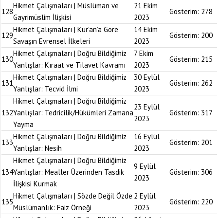
Hikmet Çalışmaları | Müslüman ve
21 Ekim
128
Gösterim:
278
Gayrimüslim İlişkisi
2023
Hikmet Çalışmaları | Kur’an’a Göre
14 Ekim
129
Gösterim:
200
Savaşın Evrensel İlkeleri
2023
Hikmet Çalışmaları | Doğru Bildiğimiz
7 Ekim
130
Gösterim:
215
Yanlışlar: Kıraat ve Tilavet Kavramı
2023
Hikmet Çalışmaları | Doğru Bildiğimiz
30 Eylül
131
Gösterim:
262
Yanlışlar: Tecvid İlmi
2023
Hikmet Çalışmaları | Doğru Bildiğimiz
23 Eylül
132
Yanlışlar: Tedricilik/Hükümleri Zamana
Gösterim:
317
2023
Yayma
Hikmet Çalışmaları | Doğru Bildiğimiz
16 Eylül
133
Gösterim:
201
Yanlışlar: Nesih
2023
Hikmet Çalışmaları | Doğru Bildiğimiz
9 Eylül
134
Yanlışlar: Mealler Üzerinden Tasdik
Gösterim:
306
2023
İlişkisi Kurmak
Hikmet Çalışmaları | Sözde Değil Özde
2 Eylül
135
Gösterim:
220
Müslümanlık: Faiz Örneği
2023