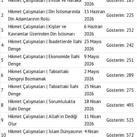
1
Hikmet Çalışmaları | Evlilik ve Nafaka
Gösterim:
185
2026
Hikmet Çalışmaları | Din İstismarında
13 Haziran
2
Gösterim:
225
Din Adamlarının Rolü
2026
Hikmet Çalışmaları | Kişiler ve
6 Haziran
3
Gösterim:
232
Kavramlar Üzerinden Din İstismarı
2026
Hikmet Çalışmaları | İbadetlerde İlahi
23 Mayıs
4
Gösterim:
242
Denge
2026
Hikmet Çalışmaları | Ekonomide İlahi
9 Mayıs
5
Gösterim:
251
Denge
2026
Hikmet Çalışmaları | Tabiattaki
2 Mayıs
6
Gösterim:
289
Dengeyi Bozmamak
2026
Hikmet Çalışmaları | Tabiattaki İlahi
25 Nisan
7
Gösterim:
275
Denge
2026
Hikmet Çalışmaları | Sorumlulukta
18 Nisan
8
Gösterim:
495
İlahi Denge
2026
Hikmet Çalışmaları | Allah’ın Dediği
11 Nisan
9
Gösterim:
323
Olur
2026
Hikmet Çalışmaları | İslam Dünyasının
4 Nisan
10
Gösterim:
372