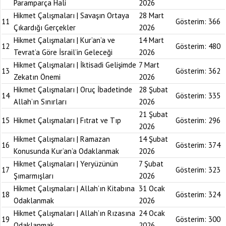
Paramparça Hali
2026
Hikmet Çalışmaları | Savaşın Ortaya
28 Mart
11
Gösterim:
366
Çıkardığı Gerçekler
2026
Hikmet Çalışmaları | Kur’an’a ve
14 Mart
12
Gösterim:
480
Tevrat’a Göre İsrail’in Geleceği
2026
Hikmet Çalışmaları | İktisadi Gelişimde
7 Mart
13
Gösterim:
362
Zekatın Önemi
2026
Hikmet Çalışmaları | Oruç İbadetinde
28 Şubat
14
Gösterim:
335
Allah’ın Sınırları
2026
21 Şubat
15
Hikmet Çalışmaları | Fıtrat ve Tıp
Gösterim:
296
2026
Hikmet Çalışmaları | Ramazan
14 Şubat
16
Gösterim:
374
Konusunda Kur’an’a Odaklanmak
2026
Hikmet Çalışmaları | Yeryüzünün
7 Şubat
17
Gösterim:
323
Şımarmışları
2026
Hikmet Çalışmaları | Allah’ın Kitabına
31 Ocak
18
Gösterim:
324
Odaklanmak
2026
Hikmet Çalışmaları | Allah’ın Rızasına
24 Ocak
19
Gösterim:
300
Odaklanmak
2026