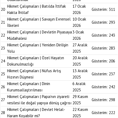
Hikmet Çalışmaları | Batılda İttifak
17 Ocak
20
Gösterim:
311
Hakta İhtilaf
2026
Hikmet Çalışmaları | Savaşın Evrensel
10 Ocak
21
Gösterim:
293
İlkeleri
2026
Hikmet Çalışmaları | Devletin Piyasaya
3 Ocak
22
Gösterim:
243
Müdahalesi
2026
Hikmet Çalışmaları | Yeniden Dirilişin
27 Aralık
23
Gösterim:
283
Yolu
2025
Hikmet Çalışmaları | Özel Hayatın
20 Aralık
24
Gösterim:
206
Dokunulmazlığı
2025
Hikmet Çalışmaları | Nüfus Artış
13 Aralık
25
Gösterim:
237
Hızının Düşmesi
2025
Hikmet Çalışmaları | Dinin
6 Aralık
26
Gösterim:
242
Kurumsallaştırılması
2025
Hikmet Çalışmaları | Papa’nın ziyareti
29 Kasım
27
Gösterim:
298
vesilesi ile doğal yapıya dönüş çağrısı
2025
Hikmet Çalışmaları | Devlet Helal-
22 Kasım
28
Gösterim:
222
Haram Koyabilir mi?
2025