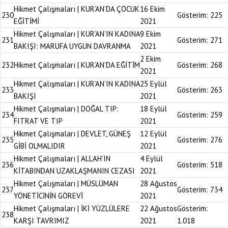
Hikmet Çalışmaları | KUR’AN’DA ÇOCUK
16 Ekim
230
Gösterim:
225
EĞİTİMİ
2021
Hikmet Çalışmaları | KUR’AN’IN KADINA
9 Ekim
231
Gösterim:
271
BAKIŞI: MARUFA UYGUN DAVRANMA
2021
2 Ekim
232
Hikmet Çalışmaları | KUR’AN’DA EĞİTİM
Gösterim:
268
2021
Hikmet Çalışmaları | KUR’AN’IN KADINA
25 Eylül
233
Gösterim:
263
BAKIŞI
2021
Hikmet Çalışmaları | DOĞAL TIP:
18 Eylül
234
Gösterim:
259
FITRAT VE TIP
2021
Hikmet Çalışmaları | DEVLET, GÜNEŞ
12 Eylül
235
Gösterim:
276
GİBİ OLMALIDIR
2021
Hikmet Çalışmaları | ALLAH’IN
4 Eylül
236
Gösterim:
518
KİTABINDAN UZAKLAŞMANIN CEZASI
2021
Hikmet Çalışmaları | MÜSLÜMAN
28 Ağustos
237
Gösterim:
734
YÖNETİCİNİN GÖREVİ
2021
Hikmet Çalışmaları | İKİ YÜZLÜLERE
22 Ağustos
Gösterim:
238
KARŞI TAVRIMIZ
2021
1.018