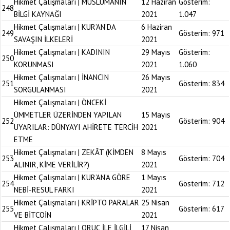
Hikmet Çalışmaları | MÜSLÜMANIN
12 Haziran
Gösterim:
248
BİLGİ KAYNAĞI
2021
1.047
Hikmet Çalışmaları | KUR’AN’DA
6 Haziran
249
Gösterim:
971
SAVAŞIN İLKELERİ
2021
Hikmet Çalışmaları | KADININ
29 Mayıs
Gösterim:
250
KORUNMASI
2021
1.060
Hikmet Çalışmaları | İNANCIN
26 Mayıs
251
Gösterim:
834
SORGULANMASI
2021
Hikmet Çalışmaları | ÖNCEKİ
ÜMMETLER ÜZERİNDEN YAPILAN
15 Mayıs
252
Gösterim:
904
UYARILAR: DÜNYAYI AHİRETE TERCİH
2021
ETME
Hikmet Çalışmaları | ZEKÂT (KİMDEN
8 Mayıs
253
Gösterim:
704
ALINIR, KİME VERİLİR?)
2021
Hikmet Çalışmaları | KUR’AN’A GÖRE
1 Mayıs
254
Gösterim:
712
NEBİ-RESUL FARKI
2021
Hikmet Çalışmaları | KRİPTO PARALAR
25 Nisan
255
Gösterim:
617
VE BİTCOİN
2021
Hikmet Çalışmaları | ORUÇ İLE İLGİLİ
17 Nisan