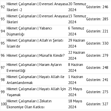
Hikmet Çalışmaları | Evrensel Anayasa
20 Temmuz
92
Gösterim:
246
İlkeleri -2
2024
Hikmet Çalışmaları | Evrensel Anayasa
13 Temmuz
93
Gösterim:
285
İlkeleri
2024
Hikmet Çalışmaları | Yabancı
6 Temmuz
94
Gösterim:
221
Düşmanlığı
2024
Hikmet Çalışmaları | Allah’ın Şeriatı
29 Haziran
95
Gösterim:
330
İslam’dır
2024
22 Haziran
96
Hikmet Çalışmaları | Münafık Kimdir?
Gösterim:
279
2024
Hikmet Çalışmaları | Haram Ayların
8 Haziran
97
Gösterim:
248
Evrenselliği
2024
Hikmet Çalışmaları | Hayatı Allah ile
1 Haziran
98
Gösterim:
241
Anlamlandırmak
2024
Hikmet Çalışmaları | Hayatı Allah İçin
25 Mayıs
99
Gösterim:
275
Yaşamak
2024
Hikmet Çalışmaları | Zekatın
18 Mayıs
100
Gösterim:
327
Ekonomiye Olan Katkısı
2024