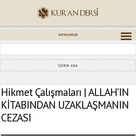
İsminiz (*)
KATEGORILER
Epostanız (*)
Hikmet Çalışmaları | ALLAH’IN
Yaşadığınız Hatanın Ayrıntıları
KİTABINDAN UZAKLAŞMANIN
CEZASI
Bağlantıyı Gönderin