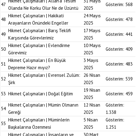
Hikmet Çalışmaları | Allah’a Teslim
31 Mayıs
47
Gösterim:
568
Olanda Ne Korku Olur Ne de Üzüntü
2025
Hikmet Çalışmaları | Hakikati
24 Mayıs
48
Gösterim:
478
Arayanların Önündeki Engeller
2025
Hikmet Çalışmaları | Barış Teklifi
17 Mayıs
49
Gösterim:
441
Karşısında Görevlerimiz
2025
Hikmet Çalışmaları | Evlendirme
10 Mayıs
50
Gösterim:
409
Görevimiz
2025
Hikmet Çalışmaları | En Büyük
3 Mayıs
51
Gösterim:
483
Depreme Hazır mıyız?
2025
Hikmet Çalışmaları | Evrensel Zulüm:
26 Nisan
52
Gösterim:
539
Şirk
2025
19 Nisan
53
Hikmet Çalışmaları | Doğal Eğitim
Gösterim:
459
2025
Hikmet Çalışmaları | Mümin Olmanın
12 Nisan
Gösterim:
54
Gereği
2025
1.338
Hikmet Çalışmaları | Müminlerin
5 Nisan
Gösterim:
55
Başkalarına Özenmesi
2025
1.251
Hikmet Çalışmaları | İnsanların ve
30 Mart