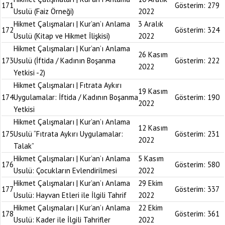
171
Gösterim:
279
Usulü (Faiz Örneği)
2022
Hikmet Çalışmaları | Kur’an’ı Anlama
3 Aralık
172
Gösterim:
324
Usulü (Kitap ve Hikmet İlişkisi)
2022
Hikmet Çalışmaları | Kur’an’ı Anlama
26 Kasım
173
Usulü (İftida / Kadının Boşanma
Gösterim:
222
2022
Yetkisi -2)
Hikmet Çalışmaları | Fıtrata Aykırı
19 Kasım
174
Uygulamalar: İftida / Kadının Boşanma
Gösterim:
190
2022
Yetkisi
Hikmet Çalışmaları | Kur’an’ı Anlama
12 Kasım
175
Usulü “Fıtrata Aykırı Uygulamalar:
Gösterim:
231
2022
Talak”
Hikmet Çalışmaları | Kur’an’ı Anlama
5 Kasım
176
Gösterim:
580
Usulü: Çocukların Evlendirilmesi
2022
Hikmet Çalışmaları | Kur’an’ı Anlama
29 Ekim
177
Gösterim:
337
Usulü: Hayvan Etleri ile İlgili Tahrif
2022
Hikmet Çalışmaları | Kur’an’ı Anlama
22 Ekim
178
Gösterim:
361
Usulü: Kader ile İlgili Tahrifler
2022