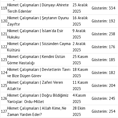
Hikmet Çalışmaları | Dünyayı Ahirete
23 Aralık
119
Gösterim:
334
Tercih Edenler
2023
Hikmet Çalışmaları | Şeytanın Oyunu
16 Aralık
120
Gösterim:
192
Zayıftır
2023
Hikmet Çalışmaları | İslam’da Esir
9 Aralık
121
Gösterim:
238
Hukuku
2023
Hikmet Çalışmaları | Sözünden Cayma
2 Aralık
122
Gösterim:
176
Kültürü
2023
Hikmet Çalışmaları | Kendini Üstün
25 Kasım
123
Gösterim:
185
Görme Hastalığı
2023
Hikmet Çalışmaları | Devletlerin Tavrı
18 Kasım
124
Gösterim:
182
ve Bize Düşen Görev
2023
Hikmet Çalışmaları | Zaferi Veren
11 Kasım
125
Gösterim:
204
Allah’tır
2023
Hikmet Çalışmaları | Doğru Bildiğimiz
4 Kasım
126
Gösterim:
245
Yanlışlar: Ordu-Millet
2023
Hikmet Çalışmaları | Allah Kime, Ne
28 Ekim
127
Gösterim:
254
Zaman Yardım Eder?
2023