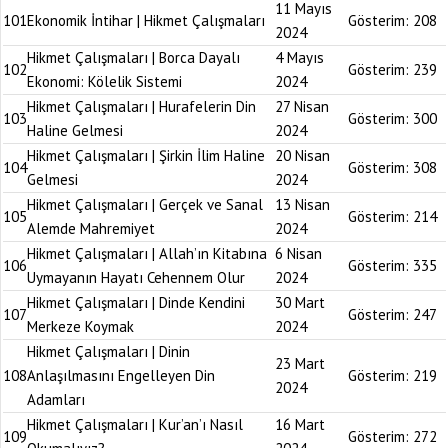
11 Mayıs
101
Ekonomik İntihar | Hikmet Çalışmaları
Gösterim:
208
2024
Hikmet Çalışmaları | Borca Dayalı
4 Mayıs
102
Gösterim:
239
Ekonomi: Kölelik Sistemi
2024
Hikmet Çalışmaları | Hurafelerin Din
27 Nisan
103
Gösterim:
300
Haline Gelmesi
2024
Hikmet Çalışmaları | Şirkin İlim Haline
20 Nisan
104
Gösterim:
308
Gelmesi
2024
Hikmet Çalışmaları | Gerçek ve Sanal
13 Nisan
105
Gösterim:
214
Alemde Mahremiyet
2024
Hikmet Çalışmaları | Allah’ın Kitabına
6 Nisan
106
Gösterim:
335
Uymayanın Hayatı Cehennem Olur
2024
Hikmet Çalışmaları | Dinde Kendini
30 Mart
107
Gösterim:
247
Merkeze Koymak
2024
Hikmet Çalışmaları | Dinin
23 Mart
108
Anlaşılmasını Engelleyen Din
Gösterim:
219
2024
Adamları
Hikmet Çalışmaları | Kur’an’ı Nasıl
16 Mart
109
Gösterim:
272