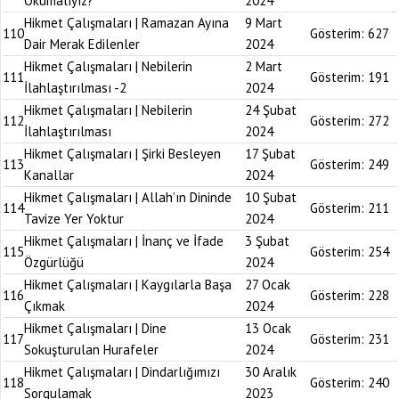
Okumalıyız?
2024
Hikmet Çalışmaları | Ramazan Ayına
9 Mart
110
Gösterim:
627
Dair Merak Edilenler
2024
Hikmet Çalışmaları | Nebilerin
2 Mart
111
Gösterim:
191
İlahlaştırılması -2
2024
Hikmet Çalışmaları | Nebilerin
24 Şubat
112
Gösterim:
272
İlahlaştırılması
2024
Hikmet Çalışmaları | Şirki Besleyen
17 Şubat
113
Gösterim:
249
Kanallar
2024
Hikmet Çalışmaları | Allah’ın Dininde
10 Şubat
114
Gösterim:
211
Tavize Yer Yoktur
2024
Hikmet Çalışmaları | İnanç ve İfade
3 Şubat
115
Gösterim:
254
Özgürlüğü
2024
Hikmet Çalışmaları | Kaygılarla Başa
27 Ocak
116
Gösterim:
228
Çıkmak
2024
Hikmet Çalışmaları | Dine
13 Ocak
117
Gösterim:
231
Sokuşturulan Hurafeler
2024
Hikmet Çalışmaları | Dindarlığımızı
30 Aralık
118
Gösterim:
240
Sorgulamak
2023