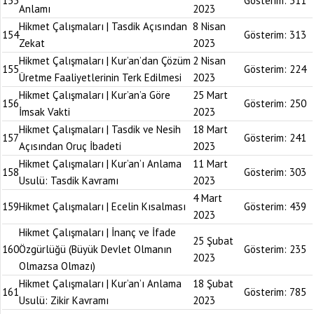
153
Gösterim:
311
Anlamı
2023
Hikmet Çalışmaları | Tasdik Açısından
8 Nisan
154
Gösterim:
313
Zekat
2023
Hikmet Çalışmaları | Kur’an’dan Çözüm
2 Nisan
155
Gösterim:
224
Üretme Faaliyetlerinin Terk Edilmesi
2023
Hikmet Çalışmaları | Kur’an’a Göre
25 Mart
156
Gösterim:
250
İmsak Vakti
2023
Hikmet Çalışmaları | Tasdik ve Nesih
18 Mart
157
Gösterim:
241
Açısından Oruç İbadeti
2023
Hikmet Çalışmaları | Kur’an’ı Anlama
11 Mart
158
Gösterim:
303
Usulü: Tasdik Kavramı
2023
4 Mart
159
Hikmet Çalışmaları | Ecelin Kısalması
Gösterim:
439
2023
Hikmet Çalışmaları | İnanç ve İfade
25 Şubat
160
Özgürlüğü (Büyük Devlet Olmanın
Gösterim:
235
2023
Olmazsa Olmazı)
Hikmet Çalışmaları | Kur’an’ı Anlama
18 Şubat
161
Gösterim:
785
Usulü: Zikir Kavramı
2023