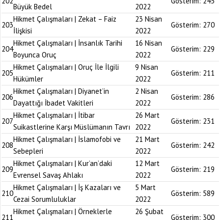
202
Gösterim:
245
Büyük Bedel
2022
Hikmet Çalışmaları | Zekat – Faiz
23 Nisan
203
Gösterim:
270
İlişkisi
2022
Hikmet Çalışmaları | İnsanlık Tarihi
16 Nisan
204
Gösterim:
229
Boyunca Oruç
2022
Hikmet Çalışmaları | Oruç İle İlgili
9 Nisan
205
Gösterim:
211
Hükümler
2022
Hikmet Çalışmaları | Diyanet’in
2 Nisan
206
Gösterim:
286
Dayattığı İbadet Vakitleri
2022
Hikmet Çalışmaları | İtibar
26 Mart
207
Gösterim:
231
Suikastlerine Karşı Müslümanın Tavrı
2022
Hikmet Çalışmaları | İslamofobi ve
21 Mart
208
Gösterim:
242
Sebepleri
2022
Hikmet Çalışmaları | Kur’an’daki
12 Mart
209
Gösterim:
219
Evrensel Savaş Ahlakı
2022
Hikmet Çalışmaları | İş Kazaları ve
5 Mart
210
Gösterim:
589
Cezai Sorumluluklar
2022
Hikmet Çalışmaları | Örneklerle
26 Şubat
211
Gösterim:
300