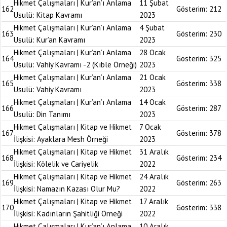
Hikmet Çalışmaları | Kur’an’ı Anlama
11 Şubat
162
Gösterim:
212
Usulü: Kitap Kavramı
2023
Hikmet Çalışmaları | Kur’an’ı Anlama
4 Şubat
163
Gösterim:
230
Usulü: Kur’an Kavramı
2023
Hikmet Çalışmaları | Kur’an’ı Anlama
28 Ocak
164
Gösterim:
325
Usulü: Vahiy Kavramı -2 (Kıble Örneği)
2023
Hikmet Çalışmaları | Kur’an’ı Anlama
21 Ocak
165
Gösterim:
338
Usulü: Vahiy Kavramı
2023
Hikmet Çalışmaları | Kur’an’ı Anlama
14 Ocak
166
Gösterim:
287
Usulü: Din Tanımı
2023
Hikmet Çalışmaları | Kitap ve Hikmet
7 Ocak
167
Gösterim:
378
İlişkisi: Ayaklara Mesh Örneği
2023
Hikmet Çalışmaları | Kitap ve Hikmet
31 Aralık
168
Gösterim:
234
İlişkisi: Kölelik ve Cariyelik
2022
Hikmet Çalışmaları | Kitap ve Hikmet
24 Aralık
169
Gösterim:
263
İlişkisi: Namazın Kazası Olur Mu?
2022
Hikmet Çalışmaları | Kitap ve Hikmet
17 Aralık
170
Gösterim:
338
İlişkisi: Kadınların Şahitliği Örneği
2022
Hikmet Çalışmaları | Kur’an’ı Anlama
10 Aralık