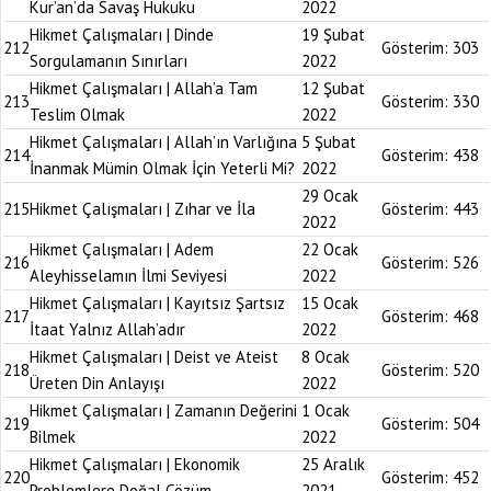
Kur’an’da Savaş Hukuku
2022
Hikmet Çalışmaları | Dinde
19 Şubat
212
Gösterim:
303
Sorgulamanın Sınırları
2022
Hikmet Çalışmaları | Allah’a Tam
12 Şubat
213
Gösterim:
330
Teslim Olmak
2022
Hikmet Çalışmaları | Allah’ın Varlığına
5 Şubat
214
Gösterim:
438
İnanmak Mümin Olmak İçin Yeterli Mi?
2022
29 Ocak
215
Hikmet Çalışmaları | Zıhar ve İla
Gösterim:
443
2022
Hikmet Çalışmaları | Adem
22 Ocak
216
Gösterim:
526
Aleyhisselamın İlmi Seviyesi
2022
Hikmet Çalışmaları | Kayıtsız Şartsız
15 Ocak
217
Gösterim:
468
İtaat Yalnız Allah’adır
2022
Hikmet Çalışmaları | Deist ve Ateist
8 Ocak
218
Gösterim:
520
Üreten Din Anlayışı
2022
Hikmet Çalışmaları | Zamanın Değerini
1 Ocak
219
Gösterim:
504
Bilmek
2022
Hikmet Çalışmaları | Ekonomik
25 Aralık
220
Gösterim:
452
Problemlere Doğal Çözüm
2021