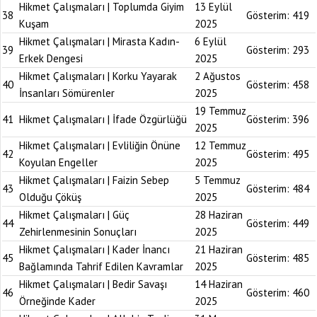
Hikmet Çalışmaları | Toplumda Giyim
13 Eylül
38
Gösterim:
419
Kuşam
2025
Hikmet Çalışmaları | Mirasta Kadın-
6 Eylül
39
Gösterim:
293
Erkek Dengesi
2025
Hikmet Çalışmaları | Korku Yayarak
2 Ağustos
40
Gösterim:
458
İnsanları Sömürenler
2025
19 Temmuz
41
Hikmet Çalışmaları | İfade Özgürlüğü
Gösterim:
396
2025
Hikmet Çalışmaları | Evliliğin Önüne
12 Temmuz
42
Gösterim:
495
Koyulan Engeller
2025
Hikmet Çalışmaları | Faizin Sebep
5 Temmuz
43
Gösterim:
484
Olduğu Çöküş
2025
Hikmet Çalışmaları | Güç
28 Haziran
44
Gösterim:
449
Zehirlenmesinin Sonuçları
2025
Hikmet Çalışmaları | Kader İnancı
21 Haziran
45
Gösterim:
485
Bağlamında Tahrif Edilen Kavramlar
2025
Hikmet Çalışmaları | Bedir Savaşı
14 Haziran
46
Gösterim:
460
Örneğinde Kader
2025