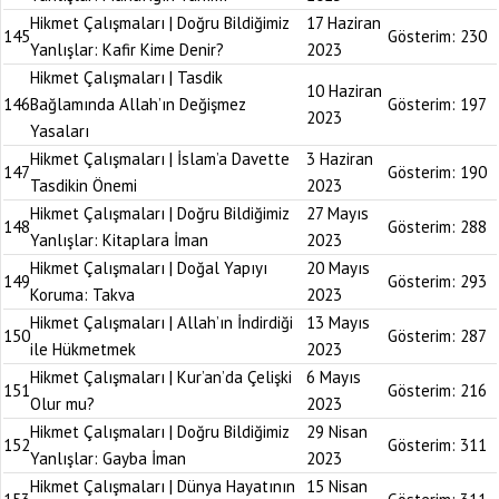
Hikmet Çalışmaları | Doğru Bildiğimiz
17 Haziran
145
Gösterim:
230
Yanlışlar: Kafir Kime Denir?
2023
Hikmet Çalışmaları | Tasdik
10 Haziran
146
Bağlamında Allah’ın Değişmez
Gösterim:
197
2023
Yasaları
Hikmet Çalışmaları | İslam’a Davette
3 Haziran
147
Gösterim:
190
Tasdikin Önemi
2023
Hikmet Çalışmaları | Doğru Bildiğimiz
27 Mayıs
148
Gösterim:
288
Yanlışlar: Kitaplara İman
2023
Hikmet Çalışmaları | Doğal Yapıyı
20 Mayıs
149
Gösterim:
293
Koruma: Takva
2023
Hikmet Çalışmaları | Allah’ın İndirdiği
13 Mayıs
150
Gösterim:
287
ile Hükmetmek
2023
Hikmet Çalışmaları | Kur’an’da Çelişki
6 Mayıs
151
Gösterim:
216
Olur mu?
2023
Hikmet Çalışmaları | Doğru Bildiğimiz
29 Nisan
152
Gösterim:
311
Yanlışlar: Gayba İman
2023
Hikmet Çalışmaları | Dünya Hayatının
15 Nisan