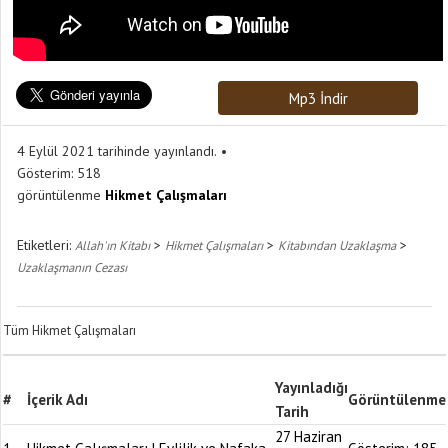
Mp3 İndir
4 Eylül 2021 tarihinde yayınlandı.
Gösterim:
518
görüntülenme
Hikmet Çalışmaları
Etiketleri:
>
>
>
Allah'ın Kitabı
Hikmet Çalışmaları
Kitabından Uzaklaşma
Uzaklaşmanın Cezası
Tüm Hikmet Çalışmaları
Yayınladığı
#
İçerik Adı
Görüntülenme
Tarih
27 Haziran