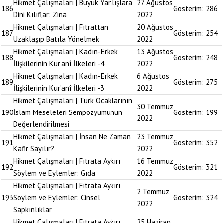
Hikmet Çalışmaları | Büyük Yanlışlara
27 Ağustos
186
Gösterim:
286
Dini Kılıflar: Zina
2022
Hikmet Çalışmaları | Fıtrattan
20 Ağustos
187
Gösterim:
254
Uzaklaşıp Batıla Yönelmek
2022
Hikmet Çalışmaları | Kadın-Erkek
13 Ağustos
188
Gösterim:
248
İlişkilerinin Kur’anî İlkeleri -4
2022
Hikmet Çalışmaları | Kadın-Erkek
6 Ağustos
189
Gösterim:
275
İlişkilerinin Kur’anî İlkeleri -3
2022
Hikmet Çalışmaları | Türk Ocaklarının
30 Temmuz
190
İslam Meseleleri Sempozyumunun
Gösterim:
199
2022
Değerlendirilmesi
Hikmet Çalışmaları | İnsan Ne Zaman
23 Temmuz
191
Gösterim:
352
Kafir Sayılır?
2022
Hikmet Çalışmaları | Fıtrata Aykırı
16 Temmuz
192
Gösterim:
321
Söylem ve Eylemler: Gıda
2022
Hikmet Çalışmaları | Fıtrata Aykırı
2 Temmuz
193
Söylem ve Eylemler: Cinsel
Gösterim:
324
2022
Sapkınlıklar
Hikmet Çalışmaları | Fıtrata Aykırı
25 Haziran