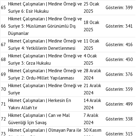
Hikmet Çalışmaları | Medine Örneği ve
25 Ocak
65
Gösterim:
399
Suriye 6: Esir Hukuku
2025
Hikmet Çalışmaları | Medine Örneği ve
18 Ocak
66
Suriye 5: Müslüman Görünümlü Dış
Gösterim:
341
2025
Düşmanlar
Hikmet Çalışmaları | Medine Örneği ve
11 Ocak
67
Gösterim:
416
Suriye 4: Yetkililerin Denetlenmesi
2025
Hikmet Çalışmaları | Medine Örneği ve
4 Ocak
68
Gösterim:
430
Suriye 3: Ceza Hukuku
2025
Hikmet Çalışmaları | Medine Örneği ve
28 Aralık
69
Gösterim:
376
Suriye 2: Ordu-Millet Yapılanması
2024
Hikmet Çalışmaları | Medine Örneği ve
21 Aralık
70
Gösterim:
359
Suriye
2024
Hikmet Çalışmaları | Herkesin En
14 Aralık
71
Gösterim:
499
Yakını Allah’tır
2024
Hikmet Çalışmaları | Can ve Mal
7 Aralık
72
Gösterim:
338
Güvenliği İçin Savaş
2024
Hikmet Çalışmaları | Olmayan Para ile
30 Kasım
73
Gösterim:
315