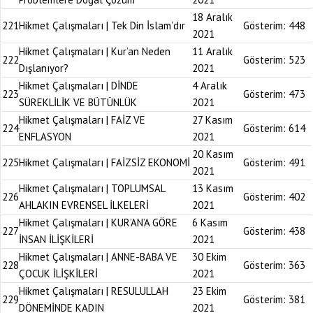
18 Aralık
221
Hikmet Çalışmaları | Tek Din İslam’dır
Gösterim:
448
2021
Hikmet Çalışmaları | Kur’an Neden
11 Aralık
222
Gösterim:
523
Dışlanıyor?
2021
Hikmet Çalışmaları | DİNDE
4 Aralık
223
Gösterim:
473
SÜREKLİLİK VE BÜTÜNLÜK
2021
Hikmet Çalışmaları | FAİZ VE
27 Kasım
224
Gösterim:
614
ENFLASYON
2021
20 Kasım
225
Hikmet Çalışmaları | FAİZSİZ EKONOMİ
Gösterim:
491
2021
Hikmet Çalışmaları | TOPLUMSAL
13 Kasım
226
Gösterim:
402
AHLAKIN EVRENSEL İLKELERİ
2021
Hikmet Çalışmaları | KUR’AN’A GÖRE
6 Kasım
227
Gösterim:
438
İNSAN İLİŞKİLERİ
2021
Hikmet Çalışmaları | ANNE-BABA VE
30 Ekim
228
Gösterim:
363
ÇOCUK İLİŞKİLERİ
2021
Hikmet Çalışmaları | RESULULLAH
23 Ekim
229
Gösterim:
381
DÖNEMİNDE KADIN
2021