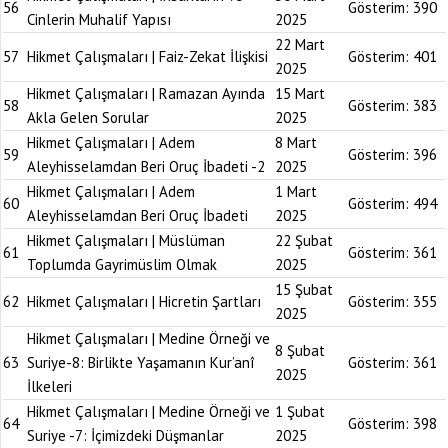
56
Gösterim:
390
Cinlerin Muhalif Yapısı
2025
22 Mart
57
Hikmet Çalışmaları | Faiz-Zekat İlişkisi
Gösterim:
401
2025
Hikmet Çalışmaları | Ramazan Ayında
15 Mart
58
Gösterim:
383
Akla Gelen Sorular
2025
Hikmet Çalışmaları | Adem
8 Mart
59
Gösterim:
396
Aleyhisselamdan Beri Oruç İbadeti -2
2025
Hikmet Çalışmaları | Adem
1 Mart
60
Gösterim:
494
Aleyhisselamdan Beri Oruç İbadeti
2025
Hikmet Çalışmaları | Müslüman
22 Şubat
61
Gösterim:
361
Toplumda Gayrimüslim Olmak
2025
15 Şubat
62
Hikmet Çalışmaları | Hicretin Şartları
Gösterim:
355
2025
Hikmet Çalışmaları | Medine Örneği ve
8 Şubat
63
Suriye-8: Birlikte Yaşamanın Kur’anî
Gösterim:
361
2025
İlkeleri
Hikmet Çalışmaları | Medine Örneği ve
1 Şubat
64
Gösterim:
398
Suriye -7: İçimizdeki Düşmanlar
2025