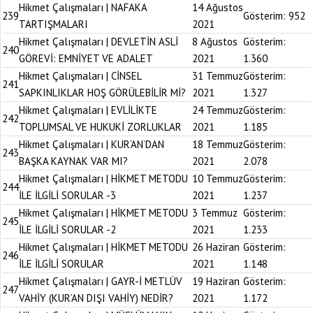
Hikmet Çalışmaları | NAFAKA
14 Ağustos
239
Gösterim:
952
TARTIŞMALARI
2021
Hikmet Çalışmaları | DEVLETİN ASLİ
8 Ağustos
Gösterim:
240
GÖREVİ: EMNİYET VE ADALET
2021
1.360
Hikmet Çalışmaları | CİNSEL
31 Temmuz
Gösterim:
241
SAPKINLIKLAR HOŞ GÖRÜLEBİLİR Mİ?
2021
1.327
Hikmet Çalışmaları | EVLİLİKTE
24 Temmuz
Gösterim:
242
TOPLUMSAL VE HUKUKİ ZORLUKLAR
2021
1.185
Hikmet Çalışmaları | KUR’AN’DAN
18 Temmuz
Gösterim:
243
BAŞKA KAYNAK VAR MI?
2021
2.078
Hikmet Çalışmaları | HİKMET METODU
10 Temmuz
Gösterim:
244
İLE İLGİLİ SORULAR -3
2021
1.237
Hikmet Çalışmaları | HİKMET METODU
3 Temmuz
Gösterim:
245
İLE İLGİLİ SORULAR -2
2021
1.233
Hikmet Çalışmaları | HİKMET METODU
26 Haziran
Gösterim:
246
İLE İLGİLİ SORULAR
2021
1.148
Hikmet Çalışmaları | GAYR-İ METLÜV
19 Haziran
Gösterim:
247
VAHİY (KUR’AN DIŞI VAHİY) NEDİR?
2021
1.172