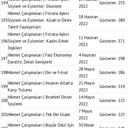
194
Gösterim:
255
Söylem ve Eylemler: Ekonomi
2022
Hikmet Çalışmaları | Fıtrata Aykırı
18 Haziran
195
Söylem ve Eylemler: Allah’ın Dinini
Gösterim:
280
2022
Tahrif Faaliyetleri
Hikmet Çalışmaları | Fıtrata Aykırı
11 Haziran
196
Söylem ve Eylemler: Kadın-Erkek
Gösterim:
371
2022
İlişkileri
Hikmet Çalışmaları | Faiz Ekonomiyi
4 Haziran
197
Gösterim:
198
Daraltır, Zekat Genişletir
2022
28 Mayıs
198
Hikmet Çalışmaları | Din ve Fıtrat
Gösterim:
286
2022
Hikmet Çalışmaları | İnsanın Allah’a
21 Mayıs
199
Gösterim:
319
Karşı Tutumu
2022
Hikmet Çalışmaları | İbrahimî Dinler
14 Mayıs
200
Gösterim:
225
Söylemi
2022
7 Mayıs
201
Hikmet Çalışmaları | Tek Din İslam
Gösterim:
223
2022
Hikmet Çalışmaları | Büyük Ödül İçin
30 Nisan