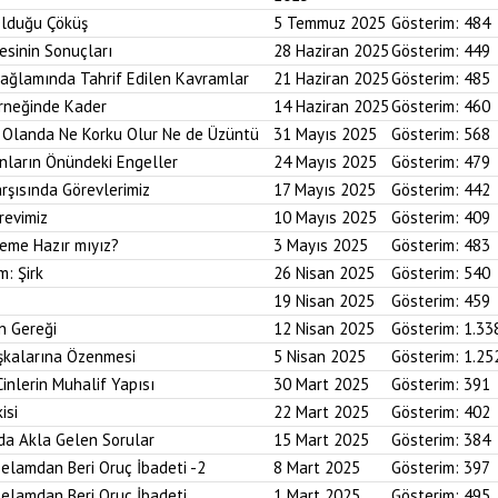
Olduğu Çöküş
5 Temmuz 2025
Gösterim:
484
esinin Sonuçları
28 Haziran 2025
Gösterim:
449
Bağlamında Tahrif Edilen Kavramlar
21 Haziran 2025
Gösterim:
485
Örneğinde Kader
14 Haziran 2025
Gösterim:
460
im Olanda Ne Korku Olur Ne de Üzüntü
31 Mayıs 2025
Gösterim:
568
anların Önündeki Engeller
24 Mayıs 2025
Gösterim:
479
arşısında Görevlerimiz
17 Mayıs 2025
Gösterim:
442
revimiz
10 Mayıs 2025
Gösterim:
409
reme Hazır mıyız?
3 Mayıs 2025
Gösterim:
483
m: Şirk
26 Nisan 2025
Gösterim:
540
19 Nisan 2025
Gösterim:
459
n Gereği
12 Nisan 2025
Gösterim:
1.33
aşkalarına Özenmesi
5 Nisan 2025
Gösterim:
1.25
Cinlerin Muhalif Yapısı
30 Mart 2025
Gösterim:
391
isi
22 Mart 2025
Gösterim:
402
da Akla Gelen Sorular
15 Mart 2025
Gösterim:
384
elamdan Beri Oruç İbadeti -2
8 Mart 2025
Gösterim:
397
elamdan Beri Oruç İbadeti
1 Mart 2025
Gösterim:
495