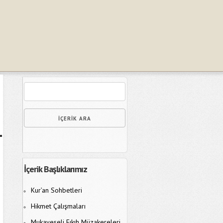
İçerik Başlıklarımız
Kur’an Sohbetleri
Hikmet Çalışmaları
Mukayeseli Fıkıh Müzakereleri