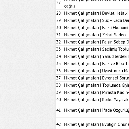
27
çağrısı
28
Hikmet Çalışmaları | Devlet Helal-
29
Hikmet Çalışmaları | Suç – Ceza De
30
Hikmet Çalışmaları | Faizli Ekonom
31
Hikmet Çalışmaları | Zekat Sadece 
32
Hikmet Çalışmaları | Faizin Sebep 
33
Hikmet Çalışmaları | Seçilmiş Topl
34
Hikmet Çalışmaları | Yahudilerdeki
35
Hikmet Çalışmaları | Faiz ve Riba T
36
Hikmet Çalışmaları | Uyuşturucu M
37
Hikmet Çalışmaları | Evrensel Soru
38
Hikmet Çalışmaları | Toplumda Giy
39
Hikmet Çalışmaları | Mirasta Kadın
40
Hikmet Çalışmaları | Korku Yayarak
41
Hikmet Çalışmaları | İfade Özgürlü
42
Hikmet Çalışmaları | Evliliğin Önü