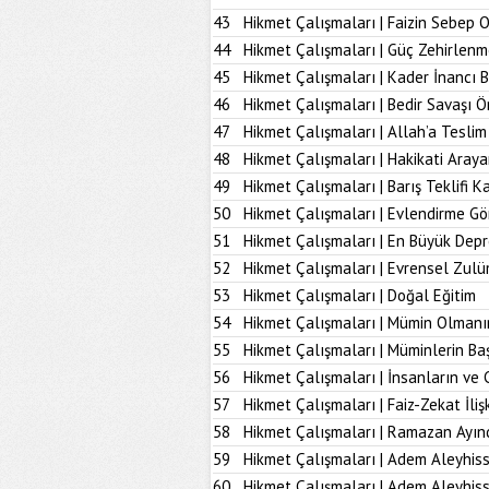
43
Hikmet Çalışmaları | Faizin Sebep 
44
Hikmet Çalışmaları | Güç Zehirlenm
45
Hikmet Çalışmaları | Kader İnancı 
46
Hikmet Çalışmaları | Bedir Savaşı 
47
Hikmet Çalışmaları | Allah’a Tesl
48
Hikmet Çalışmaları | Hakikati Aray
49
Hikmet Çalışmaları | Barış Teklifi K
50
Hikmet Çalışmaları | Evlendirme Gö
51
Hikmet Çalışmaları | En Büyük Dep
52
Hikmet Çalışmaları | Evrensel Zulü
53
Hikmet Çalışmaları | Doğal Eğitim
54
Hikmet Çalışmaları | Mümin Olmanı
55
Hikmet Çalışmaları | Müminlerin B
56
Hikmet Çalışmaları | İnsanların ve 
57
Hikmet Çalışmaları | Faiz-Zekat İlişk
58
Hikmet Çalışmaları | Ramazan Ayın
59
Hikmet Çalışmaları | Adem Aleyhiss
60
Hikmet Çalışmaları | Adem Aleyhiss