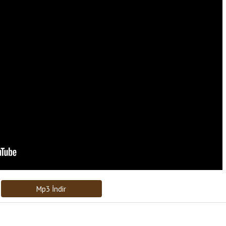
Bağlantıyı Gönderin
[recaptcha]
Mp3 İndir