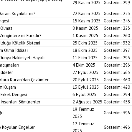
29 Kasım 2025
Gösterim:
299
Haram Koyabilir mi?
22 Kasım 2025
Gösterim:
223
ngesi
15 Kasım 2025
Gösterim:
243
i Olmaz
8 Kasım 2025
Gösterim:
223
Zenginlere mi Farzdır?
1 Kasım 2025
Gösterim:
260
Olduğu Kölelik Sistemi
25 Ekim 2025
Gösterim:
332
um Olma İddiası
18 Ekim 2025
Gösterim:
297
 Dünya Hakimiyeti Hayali
11 Ekim 2025
Gösterim:
295
artışmaları
4 Ekim 2025
Gösterim:
296
addeler
27 Eylül 2025
Gösterim:
365
nlara Kur’an’dan Çözümler
20 Eylül 2025
Gösterim:
460
im Kuşam
13 Eylül 2025
Gösterim:
420
-Erkek Dengesi
6 Eylül 2025
Gösterim:
294
 İnsanları Sömürenler
2 Ağustos 2025
Gösterim:
458
19 Temmuz
ğü
Gösterim:
396
2025
12 Temmuz
ne Koyulan Engeller
Gösterim:
496
2025