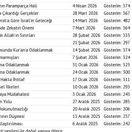
nın Paramparça Hali
4 Nisan 2026
Gösterim:
374
a Çıkardığı Gerçekler
28 Mart 2026
Gösterim:
367
rat’a Göre İsrail’in Geleceği
14 Mart 2026
Gösterim:
482
imde Zekatın Önemi
7 Mart 2026
Gösterim:
364
e Allah’ın Sınırları
28 Şubat 2026
Gösterim:
335
21 Şubat 2026
Gösterim:
297
usunda Kur’an’a Odaklanmak
14 Şubat 2026
Gösterim:
374
marmışları
7 Şubat 2026
Gösterim:
324
bına Odaklanmak
31 Ocak 2026
Gösterim:
325
asına Odaklanmak
24 Ocak 2026
Gösterim:
300
 Hakta İhtilaf
17 Ocak 2026
Gösterim:
311
el İlkeleri
10 Ocak 2026
Gösterim:
293
saya Müdahalesi
3 Ocak 2026
Gösterim:
243
in Yolu
27 Aralık 2025
Gösterim:
285
 Dokunulmazlığı
20 Aralık 2025
Gösterim:
206
zının Düşmesi
13 Aralık 2025
Gösterim:
237
laştırılması
6 Aralık 2025
Gösterim:
242
ti vesilesi ile doğal yapıya dönüş