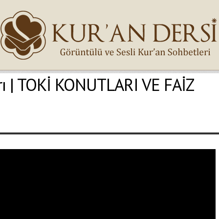
rı | TOKİ KONUTLARI VE FAİZ
İsminiz (*)
Epostanız (*)
Yaşadığınız Hatanın Ayrıntıları