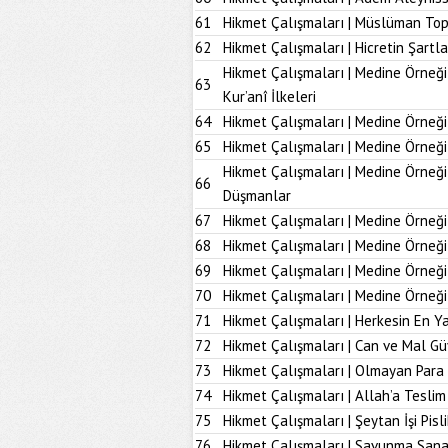
61
Hikmet Çalışmaları | Müslüman To
62
Hikmet Çalışmaları | Hicretin Şartla
Hikmet Çalışmaları | Medine Örneği
63
Kur’anî İlkeleri
64
Hikmet Çalışmaları | Medine Örneği
65
Hikmet Çalışmaları | Medine Örneği
Hikmet Çalışmaları | Medine Örneğ
66
Düşmanlar
67
Hikmet Çalışmaları | Medine Örneği 
68
Hikmet Çalışmaları | Medine Örneği
69
Hikmet Çalışmaları | Medine Örneği
70
Hikmet Çalışmaları | Medine Örneği
71
Hikmet Çalışmaları | Herkesin En Ya
72
Hikmet Çalışmaları | Can ve Mal Güv
73
Hikmet Çalışmaları | Olmayan Para
74
Hikmet Çalışmaları | Allah’a Tesl
75
Hikmet Çalışmaları | Şeytan İşi Pisli
76
Hikmet Çalışmaları | Savunma Sana