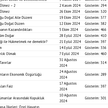
 Ölmez – 2
2 Kasım 2024
Gösterim:
294
r Ölmez
26 Ekim 2024
Gösterim:
320
uğu Doğal Aile Düzeni
19 Ekim 2024
Gösterim:
377
duğu Doğal Düzen
12 Ekim 2024
Gösterim:
382
anın Kazandırdıkları
5 Ekim 2024
Gösterim:
466
lim Doğar
28 Eylül 2024
Gösterim:
410
diği ile Hükmetmek ne demektir?
21 Eylül 2024
Gösterim:
397
um
14 Eylül 2024
Gösterim:
336
nlık Olmak
7 Eylül 2024
Gösterim:
460
31 Ağustos
Tavırlar
Gösterim:
314
2024
24 Ağustos
ınların Ekonomik Özgürlüğü
Gösterim:
289
2024
17 Ağustos
Alan Faiz
Gösterim:
397
2024
10 Ağustos
lümanlar Arasındaki Kopukluk
Gösterim:
301
2024
asa İlkeleri: Özel Hayatın