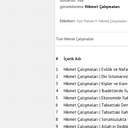
Gösterim:
368
görüntülenme
Hikmet Çalışmaları
Etiketleri:
>
Faiz Fetvası
Hikmet Çalışmaları
Tüm Hikmet Çalışmaları
#
İçerik Adı
1
Hikmet Çalışmaları | Evlilik ve Naf
2
Hikmet Çalışmaları | Din İstismarı
3
Hikmet Çalışmaları | Kişiler ve Kav
4
Hikmet Çalışmaları | İbadetlerde İ
5
Hikmet Çalışmaları | Ekonomide İl
6
Hikmet Çalışmaları | Tabiattaki D
7
Hikmet Çalışmaları | Tabiattaki İla
8
Hikmet Çalışmaları | Sorumlulukta 
9
Hikmet Çalışmaları | Allah’ın Dediğ