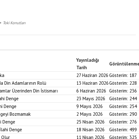
>
Toki Konutları
Yayınladığı
Görüntülenm
Tarih
aka
27 Haziran 2026
Gösterim:
187
nda Din Adamlarının Rolü
13 Haziran 2026
Gösterim:
228
ramlar Üzerinden Din İstismarı
6 Haziran 2026
Gösterim:
236
lahi Denge
23 Mayıs 2026
Gösterim:
244
ahi Denge
9 Mayıs 2026
Gösterim:
254
engeyi Bozmamak
2 Mayıs 2026
Gösterim:
290
hi Denge
25 Nisan 2026
Gösterim:
276
İlahi Denge
18 Nisan 2026
Gösterim:
499
i Olur
11 Nisan 2026
Gösterim:
325