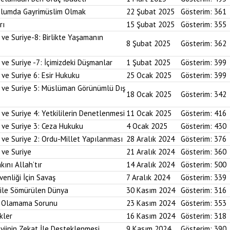
plumda Gayrimüslim Olmak
22 Şubat 2025
Gösterim:
361
rı
15 Şubat 2025
Gösterim:
355
 ve Suriye-8: Birlikte Yaşamanın
8 Şubat 2025
Gösterim:
362
 ve Suriye -7: İçimizdeki Düşmanlar
1 Şubat 2025
Gösterim:
399
 ve Suriye 6: Esir Hukuku
25 Ocak 2025
Gösterim:
399
i ve Suriye 5: Müslüman Görünümlü Dış
18 Ocak 2025
Gösterim:
342
ve Suriye 4: Yetkililerin Denetlenmesi
11 Ocak 2025
Gösterim:
416
 ve Suriye 3: Ceza Hukuku
4 Ocak 2025
Gösterim:
430
 ve Suriye 2: Ordu-Millet Yapılanması
28 Aralık 2024
Gösterim:
376
 ve Suriye
21 Aralık 2024
Gösterim:
360
kını Allah’tır
14 Aralık 2024
Gösterim:
500
enliği İçin Savaş
7 Aralık 2024
Gösterim:
339
 ile Sömürülen Dünya
30 Kasım 2024
Gösterim:
316
im Olamama Sorunu
23 Kasım 2024
Gösterim:
353
kler
16 Kasım 2024
Gösterim:
318
yiinin Zekat İle Desteklenmesi
9 Kasım 2024
Gösterim:
390