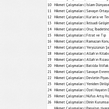
10
Hikmet Çalışmaları | İslam Dünyası
11
Hikmet Çalışmaları | Savaşın Ortay
12
Hikmet Çalışmaları | Kur’an’a ve Tev
13
Hikmet Çalışmaları | İktisadi Geliş
14
Hikmet Çalışmaları | Oruç İbadetind
15
Hikmet Çalışmaları | Fıtrat ve Tıp
16
Hikmet Çalışmaları | Ramazan Kon
17
Hikmet Çalışmaları | Yeryüzünün Şı
18
Hikmet Çalışmaları | Allah’ın Kita
19
Hikmet Çalışmaları | Allah’ın Rız
20
Hikmet Çalışmaları | Batılda İttifak
21
Hikmet Çalışmaları | Savaşın Evrens
22
Hikmet Çalışmaları | Devletin Piya
23
Hikmet Çalışmaları | Yeniden Diriliş
24
Hikmet Çalışmaları | Özel Hayatın
25
Hikmet Çalışmaları | Nüfus Artış Hı
26
Hikmet Çalışmaları | Dinin Kurumsal
Hikmet Çalışmaları | Papa’nın ziyare