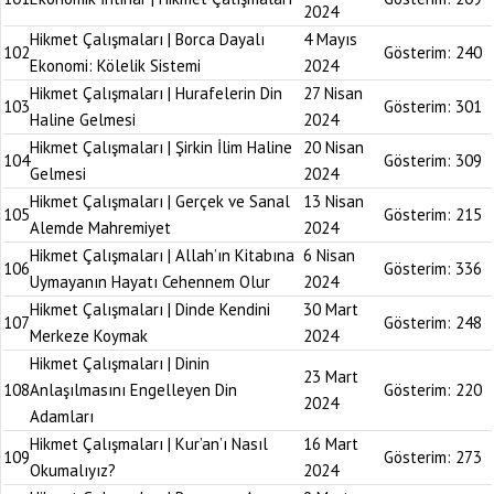
2024
Hikmet Çalışmaları | Borca Dayalı
4 Mayıs
102
Gösterim:
240
Ekonomi: Kölelik Sistemi
2024
Hikmet Çalışmaları | Hurafelerin Din
27 Nisan
103
Gösterim:
301
Haline Gelmesi
2024
Hikmet Çalışmaları | Şirkin İlim Haline
20 Nisan
104
Gösterim:
309
Gelmesi
2024
Hikmet Çalışmaları | Gerçek ve Sanal
13 Nisan
105
Gösterim:
215
Alemde Mahremiyet
2024
Hikmet Çalışmaları | Allah’ın Kitabına
6 Nisan
106
Gösterim:
336
Uymayanın Hayatı Cehennem Olur
2024
Hikmet Çalışmaları | Dinde Kendini
30 Mart
107
Gösterim:
248
Merkeze Koymak
2024
Hikmet Çalışmaları | Dinin
23 Mart
108
Anlaşılmasını Engelleyen Din
Gösterim:
220
2024
Adamları
Hikmet Çalışmaları | Kur’an’ı Nasıl
16 Mart
109
Gösterim:
273
Okumalıyız?
2024