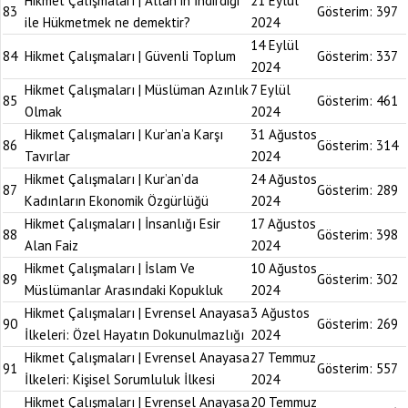
Hikmet Çalışmaları | Allah’ın İndirdiği
21 Eylül
83
Gösterim:
397
ile Hükmetmek ne demektir?
2024
14 Eylül
84
Hikmet Çalışmaları | Güvenli Toplum
Gösterim:
337
2024
Hikmet Çalışmaları | Müslüman Azınlık
7 Eylül
85
Gösterim:
461
Olmak
2024
Hikmet Çalışmaları | Kur’an’a Karşı
31 Ağustos
86
Gösterim:
314
Tavırlar
2024
Hikmet Çalışmaları | Kur’an’da
24 Ağustos
87
Gösterim:
289
Kadınların Ekonomik Özgürlüğü
2024
Hikmet Çalışmaları | İnsanlığı Esir
17 Ağustos
88
Gösterim:
398
Alan Faiz
2024
Hikmet Çalışmaları | İslam Ve
10 Ağustos
89
Gösterim:
302
Müslümanlar Arasındaki Kopukluk
2024
Hikmet Çalışmaları | Evrensel Anayasa
3 Ağustos
90
Gösterim:
269
İlkeleri: Özel Hayatın Dokunulmazlığı
2024
Hikmet Çalışmaları | Evrensel Anayasa
27 Temmuz
91
Gösterim:
557
İlkeleri: Kişisel Sorumluluk İlkesi
2024
Hikmet Çalışmaları | Evrensel Anayasa
20 Temmuz