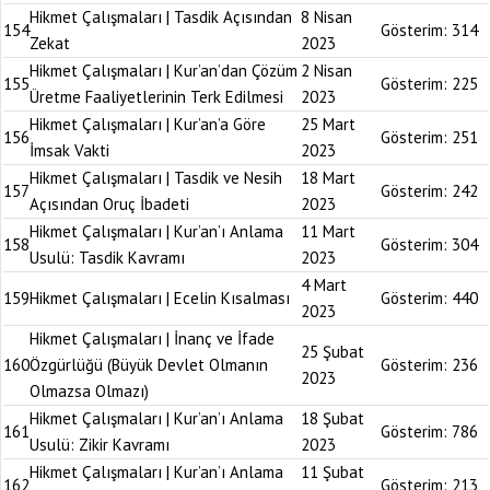
Hikmet Çalışmaları | Tasdik Açısından
8 Nisan
154
Gösterim:
314
Zekat
2023
Hikmet Çalışmaları | Kur’an’dan Çözüm
2 Nisan
155
Gösterim:
225
Üretme Faaliyetlerinin Terk Edilmesi
2023
Hikmet Çalışmaları | Kur’an’a Göre
25 Mart
156
Gösterim:
251
İmsak Vakti
2023
Hikmet Çalışmaları | Tasdik ve Nesih
18 Mart
157
Gösterim:
242
Açısından Oruç İbadeti
2023
Hikmet Çalışmaları | Kur’an’ı Anlama
11 Mart
158
Gösterim:
304
Usulü: Tasdik Kavramı
2023
4 Mart
159
Hikmet Çalışmaları | Ecelin Kısalması
Gösterim:
440
2023
Hikmet Çalışmaları | İnanç ve İfade
25 Şubat
160
Özgürlüğü (Büyük Devlet Olmanın
Gösterim:
236
2023
Olmazsa Olmazı)
Hikmet Çalışmaları | Kur’an’ı Anlama
18 Şubat
161
Gösterim:
786
Usulü: Zikir Kavramı
2023
Hikmet Çalışmaları | Kur’an’ı Anlama
11 Şubat
162
Gösterim:
213