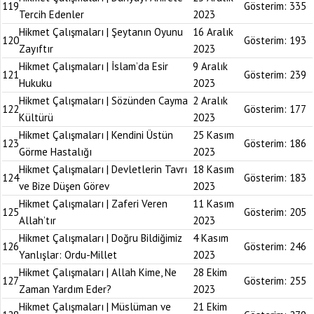
119
Gösterim:
335
Tercih Edenler
2023
Hikmet Çalışmaları | Şeytanın Oyunu
16 Aralık
120
Gösterim:
193
Zayıftır
2023
Hikmet Çalışmaları | İslam’da Esir
9 Aralık
121
Gösterim:
239
Hukuku
2023
Hikmet Çalışmaları | Sözünden Cayma
2 Aralık
122
Gösterim:
177
Kültürü
2023
Hikmet Çalışmaları | Kendini Üstün
25 Kasım
123
Gösterim:
186
Görme Hastalığı
2023
Hikmet Çalışmaları | Devletlerin Tavrı
18 Kasım
124
Gösterim:
183
ve Bize Düşen Görev
2023
Hikmet Çalışmaları | Zaferi Veren
11 Kasım
125
Gösterim:
205
Allah’tır
2023
Hikmet Çalışmaları | Doğru Bildiğimiz
4 Kasım
126
Gösterim:
246
Yanlışlar: Ordu-Millet
2023
Hikmet Çalışmaları | Allah Kime, Ne
28 Ekim
127
Gösterim:
255
Zaman Yardım Eder?
2023
Hikmet Çalışmaları | Müslüman ve
21 Ekim