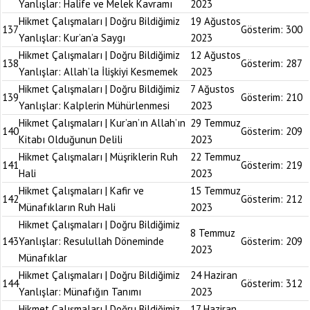
Yanlışlar: Halife ve Melek Kavramı
2023
Hikmet Çalışmaları | Doğru Bildiğimiz
19 Ağustos
137
Gösterim:
300
Yanlışlar: Kur’an’a Saygı
2023
Hikmet Çalışmaları | Doğru Bildiğimiz
12 Ağustos
138
Gösterim:
287
Yanlışlar: Allah’la İlişkiyi Kesmemek
2023
Hikmet Çalışmaları | Doğru Bildiğimiz
7 Ağustos
139
Gösterim:
210
Yanlışlar: Kalplerin Mühürlenmesi
2023
Hikmet Çalışmaları | Kur’an’ın Allah’ın
29 Temmuz
140
Gösterim:
209
Kitabı Olduğunun Delili
2023
Hikmet Çalışmaları | Müşriklerin Ruh
22 Temmuz
141
Gösterim:
219
Hali
2023
Hikmet Çalışmaları | Kafir ve
15 Temmuz
142
Gösterim:
212
Münafıkların Ruh Hali
2023
Hikmet Çalışmaları | Doğru Bildiğimiz
8 Temmuz
143
Yanlışlar: Resulullah Döneminde
Gösterim:
209
2023
Münafıklar
Hikmet Çalışmaları | Doğru Bildiğimiz
24 Haziran
144
Gösterim:
312
Yanlışlar: Münafığın Tanımı
2023
Hikmet Çalışmaları | Doğru Bildiğimiz
17 Haziran