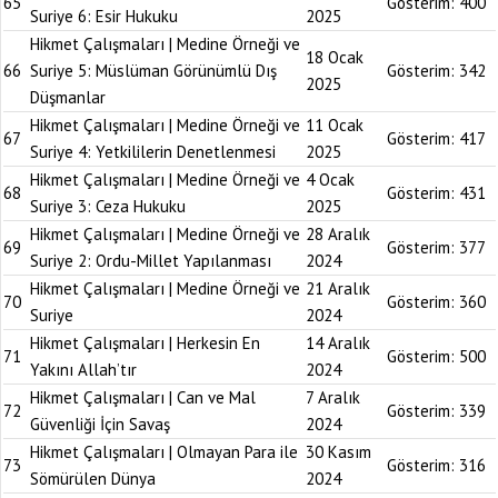
65
Gösterim:
400
Suriye 6: Esir Hukuku
2025
Hikmet Çalışmaları | Medine Örneği ve
18 Ocak
66
Suriye 5: Müslüman Görünümlü Dış
Gösterim:
342
2025
Düşmanlar
Hikmet Çalışmaları | Medine Örneği ve
11 Ocak
67
Gösterim:
417
Suriye 4: Yetkililerin Denetlenmesi
2025
Hikmet Çalışmaları | Medine Örneği ve
4 Ocak
68
Gösterim:
431
Suriye 3: Ceza Hukuku
2025
Hikmet Çalışmaları | Medine Örneği ve
28 Aralık
69
Gösterim:
377
Suriye 2: Ordu-Millet Yapılanması
2024
Hikmet Çalışmaları | Medine Örneği ve
21 Aralık
70
Gösterim:
360
Suriye
2024
Hikmet Çalışmaları | Herkesin En
14 Aralık
71
Gösterim:
500
Yakını Allah’tır
2024
Hikmet Çalışmaları | Can ve Mal
7 Aralık
72
Gösterim:
339
Güvenliği İçin Savaş
2024
Hikmet Çalışmaları | Olmayan Para ile
30 Kasım
73
Gösterim:
316
Sömürülen Dünya
2024