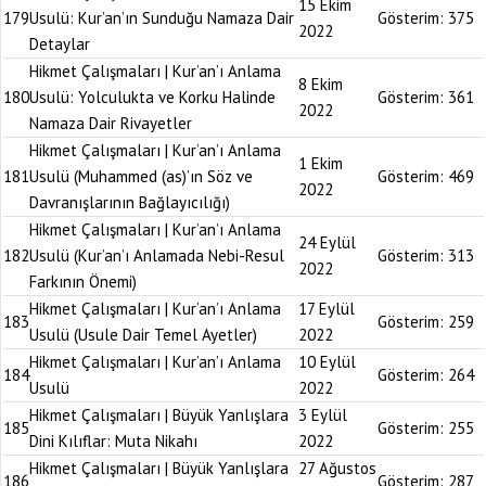
15 Ekim
179
Usulü: Kur’an’ın Sunduğu Namaza Dair
Gösterim:
375
2022
Detaylar
Hikmet Çalışmaları | Kur’an’ı Anlama
8 Ekim
180
Usulü: Yolculukta ve Korku Halinde
Gösterim:
361
2022
Namaza Dair Rivayetler
Hikmet Çalışmaları | Kur’an’ı Anlama
1 Ekim
181
Usulü (Muhammed (as)’ın Söz ve
Gösterim:
469
2022
Davranışlarının Bağlayıcılığı)
Hikmet Çalışmaları | Kur’an’ı Anlama
24 Eylül
182
Usulü (Kur’an’ı Anlamada Nebi-Resul
Gösterim:
313
2022
Farkının Önemi)
Hikmet Çalışmaları | Kur’an’ı Anlama
17 Eylül
183
Gösterim:
259
Usulü (Usule Dair Temel Ayetler)
2022
Hikmet Çalışmaları | Kur’an’ı Anlama
10 Eylül
184
Gösterim:
264
Usulü
2022
Hikmet Çalışmaları | Büyük Yanlışlara
3 Eylül
185
Gösterim:
255
Dini Kılıflar: Muta Nikahı
2022
Hikmet Çalışmaları | Büyük Yanlışlara
27 Ağustos
186
Gösterim:
287