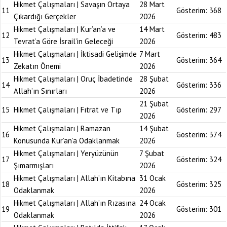
Hikmet Çalışmaları | Savaşın Ortaya
28 Mart
11
Gösterim:
368
Çıkardığı Gerçekler
2026
Hikmet Çalışmaları | Kur’an’a ve
14 Mart
12
Gösterim:
483
Tevrat’a Göre İsrail’in Geleceği
2026
Hikmet Çalışmaları | İktisadi Gelişimde
7 Mart
13
Gösterim:
364
Zekatın Önemi
2026
Hikmet Çalışmaları | Oruç İbadetinde
28 Şubat
14
Gösterim:
336
Allah’ın Sınırları
2026
21 Şubat
15
Hikmet Çalışmaları | Fıtrat ve Tıp
Gösterim:
297
2026
Hikmet Çalışmaları | Ramazan
14 Şubat
16
Gösterim:
374
Konusunda Kur’an’a Odaklanmak
2026
Hikmet Çalışmaları | Yeryüzünün
7 Şubat
17
Gösterim:
324
Şımarmışları
2026
Hikmet Çalışmaları | Allah’ın Kitabına
31 Ocak
18
Gösterim:
325
Odaklanmak
2026
Hikmet Çalışmaları | Allah’ın Rızasına
24 Ocak
19
Gösterim:
301
Odaklanmak
2026