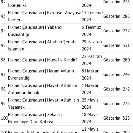
92
Gösterim:
246
İlkeleri -2
2024
Hikmet Çalışmaları | Evrensel Anayasa
13 Temmuz
93
Gösterim:
286
İlkeleri
2024
Hikmet Çalışmaları | Yabancı
6 Temmuz
94
Gösterim:
222
Düşmanlığı
2024
Hikmet Çalışmaları | Allah’ın Şeriatı
29 Haziran
95
Gösterim:
331
İslam’dır
2024
22 Haziran
96
Hikmet Çalışmaları | Münafık Kimdir?
Gösterim:
280
2024
Hikmet Çalışmaları | Haram Ayların
8 Haziran
97
Gösterim:
249
Evrenselliği
2024
Hikmet Çalışmaları | Hayatı Allah ile
1 Haziran
98
Gösterim:
242
Anlamlandırmak
2024
Hikmet Çalışmaları | Hayatı Allah İçin
25 Mayıs
99
Gösterim:
276
Yaşamak
2024
Hikmet Çalışmaları | Zekatın
18 Mayıs
100
Gösterim:
328
Ekonomiye Olan Katkısı
2024
11 Mayıs
101
Ekonomik İntihar | Hikmet Çalışmaları
Gösterim:
209