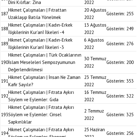
Dini Kılıflar: Zina
2022
Hikmet Çalışmaları | Fıtrattan
20 Ağustos
187
Gösterim:
255
Uzaklaşıp Batıla Yönelmek
2022
Hikmet Çalışmaları | Kadın-Erkek
13 Ağustos
188
Gösterim:
249
İlişkilerinin Kur’anî İlkeleri -4
2022
Hikmet Çalışmaları | Kadın-Erkek
6 Ağustos
189
Gösterim:
276
İlişkilerinin Kur’anî İlkeleri -3
2022
Hikmet Çalışmaları | Türk Ocaklarının
30 Temmuz
190
İslam Meseleleri Sempozyumunun
Gösterim:
200
2022
Değerlendirilmesi
Hikmet Çalışmaları | İnsan Ne Zaman
23 Temmuz
191
Gösterim:
353
Kafir Sayılır?
2022
Hikmet Çalışmaları | Fıtrata Aykırı
16 Temmuz
192
Gösterim:
322
Söylem ve Eylemler: Gıda
2022
Hikmet Çalışmaları | Fıtrata Aykırı
2 Temmuz
193
Söylem ve Eylemler: Cinsel
Gösterim:
325
2022
Sapkınlıklar
Hikmet Çalışmaları | Fıtrata Aykırı
25 Haziran
194
Gösterim:
256
Söylem ve Eylemler: Ekonomi
2022