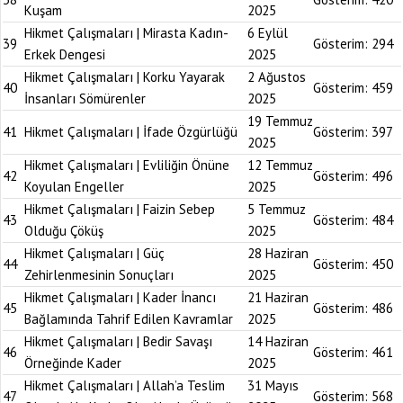
Kuşam
2025
Hikmet Çalışmaları | Mirasta Kadın-
6 Eylül
39
Gösterim:
294
Erkek Dengesi
2025
Hikmet Çalışmaları | Korku Yayarak
2 Ağustos
40
Gösterim:
459
İnsanları Sömürenler
2025
19 Temmuz
41
Hikmet Çalışmaları | İfade Özgürlüğü
Gösterim:
397
2025
Hikmet Çalışmaları | Evliliğin Önüne
12 Temmuz
42
Gösterim:
496
Koyulan Engeller
2025
Hikmet Çalışmaları | Faizin Sebep
5 Temmuz
43
Gösterim:
484
Olduğu Çöküş
2025
Hikmet Çalışmaları | Güç
28 Haziran
44
Gösterim:
450
Zehirlenmesinin Sonuçları
2025
Hikmet Çalışmaları | Kader İnancı
21 Haziran
45
Gösterim:
486
Bağlamında Tahrif Edilen Kavramlar
2025
Hikmet Çalışmaları | Bedir Savaşı
14 Haziran
46
Gösterim:
461
Örneğinde Kader
2025
Hikmet Çalışmaları | Allah’a Teslim
31 Mayıs
47
Gösterim:
568