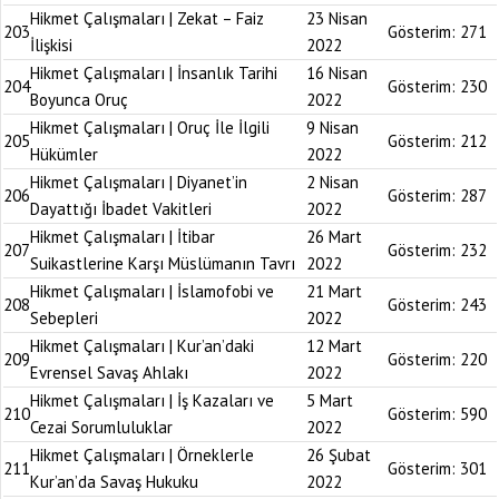
Hikmet Çalışmaları | Zekat – Faiz
23 Nisan
203
Gösterim:
271
İlişkisi
2022
Hikmet Çalışmaları | İnsanlık Tarihi
16 Nisan
204
Gösterim:
230
Boyunca Oruç
2022
Hikmet Çalışmaları | Oruç İle İlgili
9 Nisan
205
Gösterim:
212
Hükümler
2022
Hikmet Çalışmaları | Diyanet’in
2 Nisan
206
Gösterim:
287
Dayattığı İbadet Vakitleri
2022
Hikmet Çalışmaları | İtibar
26 Mart
207
Gösterim:
232
Suikastlerine Karşı Müslümanın Tavrı
2022
Hikmet Çalışmaları | İslamofobi ve
21 Mart
208
Gösterim:
243
Sebepleri
2022
Hikmet Çalışmaları | Kur’an’daki
12 Mart
209
Gösterim:
220
Evrensel Savaş Ahlakı
2022
Hikmet Çalışmaları | İş Kazaları ve
5 Mart
210
Gösterim:
590
Cezai Sorumluluklar
2022
Hikmet Çalışmaları | Örneklerle
26 Şubat
211
Gösterim:
301
Kur’an’da Savaş Hukuku
2022