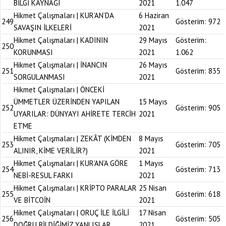
BİLGİ KAYNAĞI
2021
1.047
Hikmet Çalışmaları | KUR’AN’DA
6 Haziran
249
Gösterim:
972
SAVAŞIN İLKELERİ
2021
Hikmet Çalışmaları | KADININ
29 Mayıs
Gösterim:
250
KORUNMASI
2021
1.062
Hikmet Çalışmaları | İNANCIN
26 Mayıs
251
Gösterim:
835
SORGULANMASI
2021
Hikmet Çalışmaları | ÖNCEKİ
ÜMMETLER ÜZERİNDEN YAPILAN
15 Mayıs
252
Gösterim:
905
UYARILAR: DÜNYAYI AHİRETE TERCİH
2021
ETME
Hikmet Çalışmaları | ZEKÂT (KİMDEN
8 Mayıs
253
Gösterim:
705
ALINIR, KİME VERİLİR?)
2021
Hikmet Çalışmaları | KUR’AN’A GÖRE
1 Mayıs
254
Gösterim:
713
NEBİ-RESUL FARKI
2021
Hikmet Çalışmaları | KRİPTO PARALAR
25 Nisan
255
Gösterim:
618
VE BİTCOİN
2021
Hikmet Çalışmaları | ORUÇ İLE İLGİLİ
17 Nisan
256
Gösterim:
505
DOĞRU BİLDİĞİMİZ YANLIŞLAR
2021