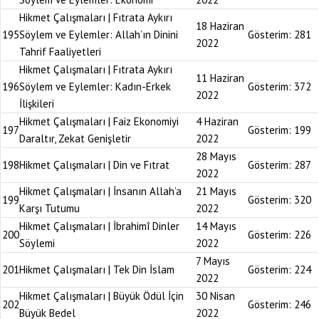
Hikmet Çalışmaları | Fıtrata Aykırı
18 Haziran
195
Söylem ve Eylemler: Allah’ın Dinini
Gösterim:
281
2022
Tahrif Faaliyetleri
Hikmet Çalışmaları | Fıtrata Aykırı
11 Haziran
196
Söylem ve Eylemler: Kadın-Erkek
Gösterim:
372
2022
İlişkileri
Hikmet Çalışmaları | Faiz Ekonomiyi
4 Haziran
197
Gösterim:
199
Daraltır, Zekat Genişletir
2022
28 Mayıs
198
Hikmet Çalışmaları | Din ve Fıtrat
Gösterim:
287
2022
Hikmet Çalışmaları | İnsanın Allah’a
21 Mayıs
199
Gösterim:
320
Karşı Tutumu
2022
Hikmet Çalışmaları | İbrahimî Dinler
14 Mayıs
200
Gösterim:
226
Söylemi
2022
7 Mayıs
201
Hikmet Çalışmaları | Tek Din İslam
Gösterim:
224
2022
Hikmet Çalışmaları | Büyük Ödül İçin
30 Nisan
202
Gösterim:
246
Büyük Bedel
2022