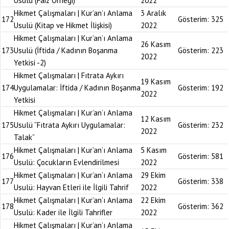
Usulü (Faiz Örneği)
2022
Hikmet Çalışmaları | Kur’an’ı Anlama
3 Aralık
172
Gösterim:
325
Usulü (Kitap ve Hikmet İlişkisi)
2022
Hikmet Çalışmaları | Kur’an’ı Anlama
26 Kasım
173
Usulü (İftida / Kadının Boşanma
Gösterim:
223
2022
Yetkisi -2)
Hikmet Çalışmaları | Fıtrata Aykırı
19 Kasım
174
Uygulamalar: İftida / Kadının Boşanma
Gösterim:
192
2022
Yetkisi
Hikmet Çalışmaları | Kur’an’ı Anlama
12 Kasım
175
Usulü “Fıtrata Aykırı Uygulamalar:
Gösterim:
232
2022
Talak”
Hikmet Çalışmaları | Kur’an’ı Anlama
5 Kasım
176
Gösterim:
581
Usulü: Çocukların Evlendirilmesi
2022
Hikmet Çalışmaları | Kur’an’ı Anlama
29 Ekim
177
Gösterim:
338
Usulü: Hayvan Etleri ile İlgili Tahrif
2022
Hikmet Çalışmaları | Kur’an’ı Anlama
22 Ekim
178
Gösterim:
362
Usulü: Kader ile İlgili Tahrifler
2022
Hikmet Çalışmaları | Kur’an’ı Anlama