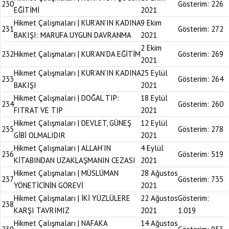
230
Gösterim:
226
EĞİTİMİ
2021
Hikmet Çalışmaları | KUR’AN’IN KADINA
9 Ekim
231
Gösterim:
272
BAKIŞI: MARUFA UYGUN DAVRANMA
2021
2 Ekim
232
Hikmet Çalışmaları | KUR’AN’DA EĞİTİM
Gösterim:
269
2021
Hikmet Çalışmaları | KUR’AN’IN KADINA
25 Eylül
233
Gösterim:
264
BAKIŞI
2021
Hikmet Çalışmaları | DOĞAL TIP:
18 Eylül
234
Gösterim:
260
FITRAT VE TIP
2021
Hikmet Çalışmaları | DEVLET, GÜNEŞ
12 Eylül
235
Gösterim:
278
GİBİ OLMALIDIR
2021
Hikmet Çalışmaları | ALLAH’IN
4 Eylül
236
Gösterim:
519
KİTABINDAN UZAKLAŞMANIN CEZASI
2021
Hikmet Çalışmaları | MÜSLÜMAN
28 Ağustos
237
Gösterim:
735
YÖNETİCİNİN GÖREVİ
2021
Hikmet Çalışmaları | İKİ YÜZLÜLERE
22 Ağustos
Gösterim:
238
KARŞI TAVRIMIZ
2021
1.019
Hikmet Çalışmaları | NAFAKA
14 Ağustos