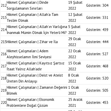
Hikmet Çalışmaları | Dinde
19 Şubat
212
Gösterim:
304
Sorgulamanın Sınırları
2022
Hikmet Çalışmaları | Allah’a Tam
12 Şubat
213
Gösterim:
331
Teslim Olmak
2022
Hikmet Çalışmaları | Allah’ın Varlığına
5 Şubat
214
Gösterim:
439
İnanmak Mümin Olmak İçin Yeterli Mi?
2022
29 Ocak
215
Hikmet Çalışmaları | Zıhar ve İla
Gösterim:
444
2022
Hikmet Çalışmaları | Adem
22 Ocak
216
Gösterim:
527
Aleyhisselamın İlmi Seviyesi
2022
Hikmet Çalışmaları | Kayıtsız Şartsız
15 Ocak
217
Gösterim:
468
İtaat Yalnız Allah’adır
2022
Hikmet Çalışmaları | Deist ve Ateist
8 Ocak
218
Gösterim:
520
Üreten Din Anlayışı
2022
Hikmet Çalışmaları | Zamanın Değerini
1 Ocak
219
Gösterim:
505
Bilmek
2022
Hikmet Çalışmaları | Ekonomik
25 Aralık
220
Gösterim:
453
Problemlere Doğal Çözüm
2021