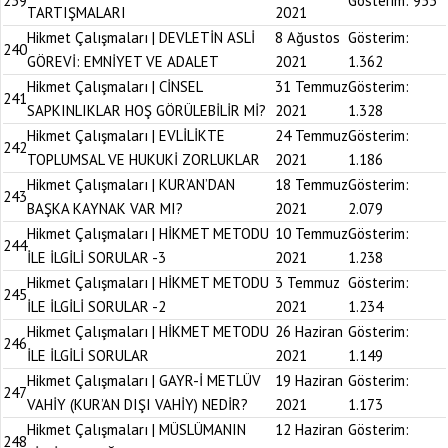
239
Gösterim:
953
TARTIŞMALARI
2021
Hikmet Çalışmaları | DEVLETİN ASLİ
8 Ağustos
Gösterim:
240
GÖREVİ: EMNİYET VE ADALET
2021
1.362
Hikmet Çalışmaları | CİNSEL
31 Temmuz
Gösterim:
241
SAPKINLIKLAR HOŞ GÖRÜLEBİLİR Mİ?
2021
1.328
Hikmet Çalışmaları | EVLİLİKTE
24 Temmuz
Gösterim:
242
TOPLUMSAL VE HUKUKİ ZORLUKLAR
2021
1.186
Hikmet Çalışmaları | KUR’AN’DAN
18 Temmuz
Gösterim:
243
BAŞKA KAYNAK VAR MI?
2021
2.079
Hikmet Çalışmaları | HİKMET METODU
10 Temmuz
Gösterim:
244
İLE İLGİLİ SORULAR -3
2021
1.238
Hikmet Çalışmaları | HİKMET METODU
3 Temmuz
Gösterim:
245
İLE İLGİLİ SORULAR -2
2021
1.234
Hikmet Çalışmaları | HİKMET METODU
26 Haziran
Gösterim:
246
İLE İLGİLİ SORULAR
2021
1.149
Hikmet Çalışmaları | GAYR-İ METLÜV
19 Haziran
Gösterim:
247
VAHİY (KUR’AN DIŞI VAHİY) NEDİR?
2021
1.173
Hikmet Çalışmaları | MÜSLÜMANIN
12 Haziran
Gösterim:
248