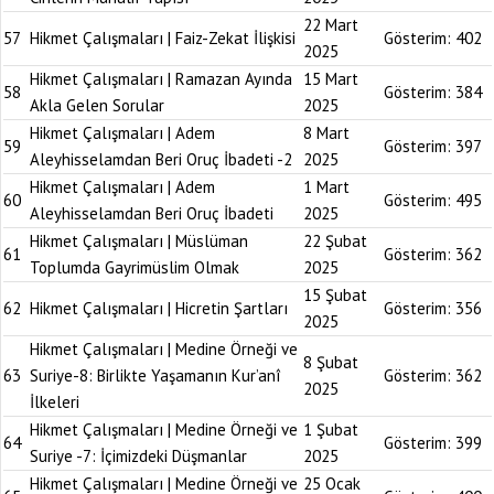
22 Mart
57
Hikmet Çalışmaları | Faiz-Zekat İlişkisi
Gösterim:
402
2025
Hikmet Çalışmaları | Ramazan Ayında
15 Mart
58
Gösterim:
384
Akla Gelen Sorular
2025
Hikmet Çalışmaları | Adem
8 Mart
59
Gösterim:
397
Aleyhisselamdan Beri Oruç İbadeti -2
2025
Hikmet Çalışmaları | Adem
1 Mart
60
Gösterim:
495
Aleyhisselamdan Beri Oruç İbadeti
2025
Hikmet Çalışmaları | Müslüman
22 Şubat
61
Gösterim:
362
Toplumda Gayrimüslim Olmak
2025
15 Şubat
62
Hikmet Çalışmaları | Hicretin Şartları
Gösterim:
356
2025
Hikmet Çalışmaları | Medine Örneği ve
8 Şubat
63
Suriye-8: Birlikte Yaşamanın Kur’anî
Gösterim:
362
2025
İlkeleri
Hikmet Çalışmaları | Medine Örneği ve
1 Şubat
64
Gösterim:
399
Suriye -7: İçimizdeki Düşmanlar
2025
Hikmet Çalışmaları | Medine Örneği ve
25 Ocak