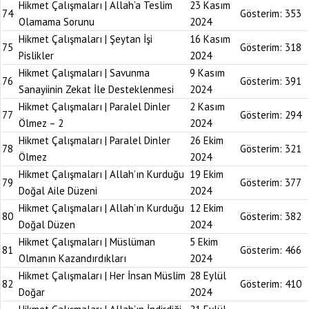
Hikmet Çalışmaları | Allah’a Teslim
23 Kasım
74
Gösterim:
353
Olamama Sorunu
2024
Hikmet Çalışmaları | Şeytan İşi
16 Kasım
75
Gösterim:
318
Pislikler
2024
Hikmet Çalışmaları | Savunma
9 Kasım
76
Gösterim:
391
Sanayiinin Zekat İle Desteklenmesi
2024
Hikmet Çalışmaları | Paralel Dinler
2 Kasım
77
Gösterim:
294
Ölmez – 2
2024
Hikmet Çalışmaları | Paralel Dinler
26 Ekim
78
Gösterim:
321
Ölmez
2024
Hikmet Çalışmaları | Allah’ın Kurduğu
19 Ekim
79
Gösterim:
377
Doğal Aile Düzeni
2024
Hikmet Çalışmaları | Allah’ın Kurduğu
12 Ekim
80
Gösterim:
382
Doğal Düzen
2024
Hikmet Çalışmaları | Müslüman
5 Ekim
81
Gösterim:
466
Olmanın Kazandırdıkları
2024
Hikmet Çalışmaları | Her İnsan Müslim
28 Eylül
82
Gösterim:
410
Doğar
2024