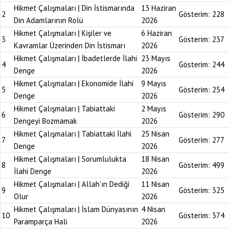
Hikmet Çalışmaları | Din İstismarında
13 Haziran
2
Gösterim:
228
Din Adamlarının Rolü
2026
Hikmet Çalışmaları | Kişiler ve
6 Haziran
3
Gösterim:
237
Kavramlar Üzerinden Din İstismarı
2026
Hikmet Çalışmaları | İbadetlerde İlahi
23 Mayıs
4
Gösterim:
244
Denge
2026
Hikmet Çalışmaları | Ekonomide İlahi
9 Mayıs
5
Gösterim:
254
Denge
2026
Hikmet Çalışmaları | Tabiattaki
2 Mayıs
6
Gösterim:
290
Dengeyi Bozmamak
2026
Hikmet Çalışmaları | Tabiattaki İlahi
25 Nisan
7
Gösterim:
277
Denge
2026
Hikmet Çalışmaları | Sorumlulukta
18 Nisan
8
Gösterim:
499
İlahi Denge
2026
Hikmet Çalışmaları | Allah’ın Dediği
11 Nisan
9
Gösterim:
325
Olur
2026
Hikmet Çalışmaları | İslam Dünyasının
4 Nisan
10
Gösterim:
374
Paramparça Hali
2026