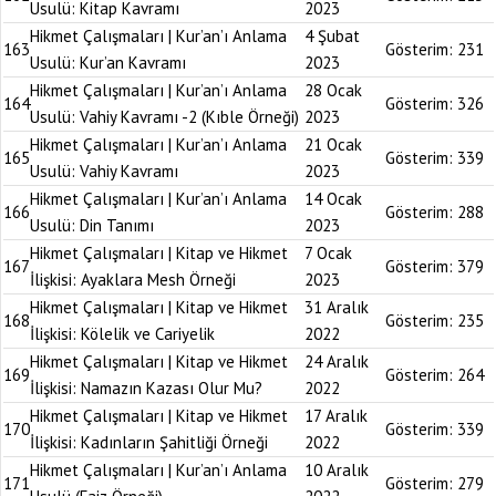
Usulü: Kitap Kavramı
2023
Hikmet Çalışmaları | Kur’an’ı Anlama
4 Şubat
163
Gösterim:
231
Usulü: Kur’an Kavramı
2023
Hikmet Çalışmaları | Kur’an’ı Anlama
28 Ocak
164
Gösterim:
326
Usulü: Vahiy Kavramı -2 (Kıble Örneği)
2023
Hikmet Çalışmaları | Kur’an’ı Anlama
21 Ocak
165
Gösterim:
339
Usulü: Vahiy Kavramı
2023
Hikmet Çalışmaları | Kur’an’ı Anlama
14 Ocak
166
Gösterim:
288
Usulü: Din Tanımı
2023
Hikmet Çalışmaları | Kitap ve Hikmet
7 Ocak
167
Gösterim:
379
İlişkisi: Ayaklara Mesh Örneği
2023
Hikmet Çalışmaları | Kitap ve Hikmet
31 Aralık
168
Gösterim:
235
İlişkisi: Kölelik ve Cariyelik
2022
Hikmet Çalışmaları | Kitap ve Hikmet
24 Aralık
169
Gösterim:
264
İlişkisi: Namazın Kazası Olur Mu?
2022
Hikmet Çalışmaları | Kitap ve Hikmet
17 Aralık
170
Gösterim:
339
İlişkisi: Kadınların Şahitliği Örneği
2022
Hikmet Çalışmaları | Kur’an’ı Anlama
10 Aralık
171
Gösterim:
279