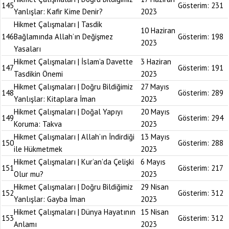
145
Gösterim:
231
Yanlışlar: Kafir Kime Denir?
2023
Hikmet Çalışmaları | Tasdik
10 Haziran
146
Bağlamında Allah’ın Değişmez
Gösterim:
198
2023
Yasaları
Hikmet Çalışmaları | İslam’a Davette
3 Haziran
147
Gösterim:
191
Tasdikin Önemi
2023
Hikmet Çalışmaları | Doğru Bildiğimiz
27 Mayıs
148
Gösterim:
289
Yanlışlar: Kitaplara İman
2023
Hikmet Çalışmaları | Doğal Yapıyı
20 Mayıs
149
Gösterim:
294
Koruma: Takva
2023
Hikmet Çalışmaları | Allah’ın İndirdiği
13 Mayıs
150
Gösterim:
288
ile Hükmetmek
2023
Hikmet Çalışmaları | Kur’an’da Çelişki
6 Mayıs
151
Gösterim:
217
Olur mu?
2023
Hikmet Çalışmaları | Doğru Bildiğimiz
29 Nisan
152
Gösterim:
312
Yanlışlar: Gayba İman
2023
Hikmet Çalışmaları | Dünya Hayatının
15 Nisan
153
Gösterim:
312
Anlamı
2023