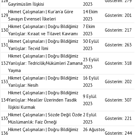
128
Gösterim:
279
Gayrimüslim İlişkisi
2023
Hikmet Çalışmaları | Kur’an’a Göre
14 Ekim
129
Gösterim:
201
Savaşın Evrensel İlkeleri
2023
Hikmet Çalışmaları | Doğru Bildiğimiz
7 Ekim
130
Gösterim:
217
Yanlışlar: Kıraat ve Tilavet Kavramı
2023
Hikmet Çalışmaları | Doğru Bildiğimiz
30 Eylül
131
Gösterim:
263
Yanlışlar: Tecvid İlmi
2023
Hikmet Çalışmaları | Doğru Bildiğimiz
23 Eylül
132
Yanlışlar: Tedricilik/Hükümleri Zamana
Gösterim:
318
2023
Yayma
Hikmet Çalışmaları | Doğru Bildiğimiz
16 Eylül
133
Gösterim:
202
Yanlışlar: Nesih
2023
Hikmet Çalışmaları | Doğru Bildiğimiz
9 Eylül
134
Yanlışlar: Mealler Üzerinden Tasdik
Gösterim:
307
2023
İlişkisi Kurmak
Hikmet Çalışmaları | Sözde Değil Özde
2 Eylül
135
Gösterim:
221
Müslümanlık: Faiz Örneği
2023
Hikmet Çalışmaları | Doğru Bildiğimiz
26 Ağustos
136
Gösterim:
244