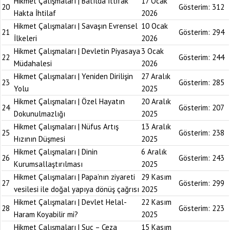
Hikmet Çalışmaları | Batılda İttifak
17 Ocak
20
Gösterim:
312
Hakta İhtilaf
2026
Hikmet Çalışmaları | Savaşın Evrensel
10 Ocak
21
Gösterim:
294
İlkeleri
2026
Hikmet Çalışmaları | Devletin Piyasaya
3 Ocak
22
Gösterim:
244
Müdahalesi
2026
Hikmet Çalışmaları | Yeniden Dirilişin
27 Aralık
23
Gösterim:
285
Yolu
2025
Hikmet Çalışmaları | Özel Hayatın
20 Aralık
24
Gösterim:
207
Dokunulmazlığı
2025
Hikmet Çalışmaları | Nüfus Artış
13 Aralık
25
Gösterim:
238
Hızının Düşmesi
2025
Hikmet Çalışmaları | Dinin
6 Aralık
26
Gösterim:
243
Kurumsallaştırılması
2025
Hikmet Çalışmaları | Papa’nın ziyareti
29 Kasım
27
Gösterim:
299
vesilesi ile doğal yapıya dönüş çağrısı
2025
Hikmet Çalışmaları | Devlet Helal-
22 Kasım
28
Gösterim:
223
Haram Koyabilir mi?
2025
Hikmet Çalışmaları | Suç – Ceza
15 Kasım