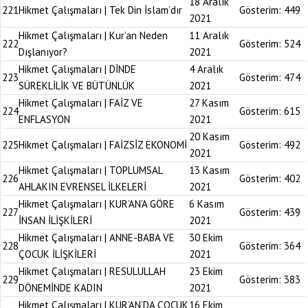
18 Aralık
221
Hikmet Çalışmaları | Tek Din İslam’dır
Gösterim:
449
2021
Hikmet Çalışmaları | Kur’an Neden
11 Aralık
222
Gösterim:
524
Dışlanıyor?
2021
Hikmet Çalışmaları | DİNDE
4 Aralık
223
Gösterim:
474
SÜREKLİLİK VE BÜTÜNLÜK
2021
Hikmet Çalışmaları | FAİZ VE
27 Kasım
224
Gösterim:
615
ENFLASYON
2021
20 Kasım
225
Hikmet Çalışmaları | FAİZSİZ EKONOMİ
Gösterim:
492
2021
Hikmet Çalışmaları | TOPLUMSAL
13 Kasım
226
Gösterim:
402
AHLAKIN EVRENSEL İLKELERİ
2021
Hikmet Çalışmaları | KUR’AN’A GÖRE
6 Kasım
227
Gösterim:
439
İNSAN İLİŞKİLERİ
2021
Hikmet Çalışmaları | ANNE-BABA VE
30 Ekim
228
Gösterim:
364
ÇOCUK İLİŞKİLERİ
2021
Hikmet Çalışmaları | RESULULLAH
23 Ekim
229
Gösterim:
383
DÖNEMİNDE KADIN
2021
Hikmet Çalışmaları | KUR’AN’DA ÇOCUK
16 Ekim