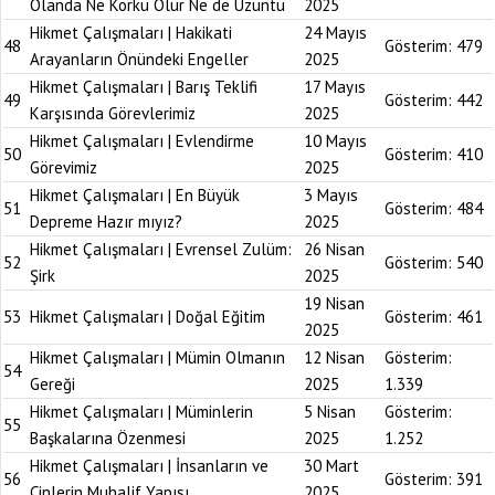
Olanda Ne Korku Olur Ne de Üzüntü
2025
Hikmet Çalışmaları | Hakikati
24 Mayıs
48
Gösterim:
479
Arayanların Önündeki Engeller
2025
Hikmet Çalışmaları | Barış Teklifi
17 Mayıs
49
Gösterim:
442
Karşısında Görevlerimiz
2025
Hikmet Çalışmaları | Evlendirme
10 Mayıs
50
Gösterim:
410
Görevimiz
2025
Hikmet Çalışmaları | En Büyük
3 Mayıs
51
Gösterim:
484
Depreme Hazır mıyız?
2025
Hikmet Çalışmaları | Evrensel Zulüm:
26 Nisan
52
Gösterim:
540
Şirk
2025
19 Nisan
53
Hikmet Çalışmaları | Doğal Eğitim
Gösterim:
461
2025
Hikmet Çalışmaları | Mümin Olmanın
12 Nisan
Gösterim:
54
Gereği
2025
1.339
Hikmet Çalışmaları | Müminlerin
5 Nisan
Gösterim:
55
Başkalarına Özenmesi
2025
1.252
Hikmet Çalışmaları | İnsanların ve
30 Mart
56
Gösterim:
391
Cinlerin Muhalif Yapısı
2025