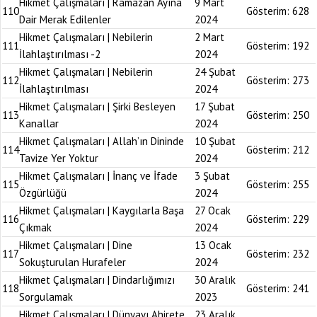
Hikmet Çalışmaları | Ramazan Ayına
9 Mart
110
Gösterim:
628
Dair Merak Edilenler
2024
Hikmet Çalışmaları | Nebilerin
2 Mart
111
Gösterim:
192
İlahlaştırılması -2
2024
Hikmet Çalışmaları | Nebilerin
24 Şubat
112
Gösterim:
273
İlahlaştırılması
2024
Hikmet Çalışmaları | Şirki Besleyen
17 Şubat
113
Gösterim:
250
Kanallar
2024
Hikmet Çalışmaları | Allah’ın Dininde
10 Şubat
114
Gösterim:
212
Tavize Yer Yoktur
2024
Hikmet Çalışmaları | İnanç ve İfade
3 Şubat
115
Gösterim:
255
Özgürlüğü
2024
Hikmet Çalışmaları | Kaygılarla Başa
27 Ocak
116
Gösterim:
229
Çıkmak
2024
Hikmet Çalışmaları | Dine
13 Ocak
117
Gösterim:
232
Sokuşturulan Hurafeler
2024
Hikmet Çalışmaları | Dindarlığımızı
30 Aralık
118
Gösterim:
241
Sorgulamak
2023
Hikmet Çalışmaları | Dünyayı Ahirete
23 Aralık