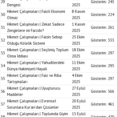
29
Gösterim:
243
Dengesi
2025
Hikmet Çalışmaları | Faizli Ekonomi
8 Kasım
30
Gösterim:
224
Olmaz
2025
Hikmet Çalışmaları | Zekat Sadece
1 Kasım
31
Gösterim:
261
Zenginlere mi Farzdır?
2025
Hikmet Çalışmaları | Faizin Sebep
25 Ekim
32
Gösterim:
333
Olduğu Kölelik Sistemi
2025
Hikmet Çalışmaları | Seçilmiş Toplum
18 Ekim
33
Gösterim:
297
Olma İddiası
2025
Hikmet Çalışmaları | Yahudilerdeki
11 Ekim
34
Gösterim:
295
Dünya Hakimiyeti Hayali
2025
Hikmet Çalışmaları | Faiz ve Riba
4 Ekim
35
Gösterim:
297
Tartışmaları
2025
Hikmet Çalışmaları | Uyuşturucu
27 Eylül
36
Gösterim:
366
Maddeler
2025
Hikmet Çalışmaları | Evrensel
20 Eylül
37
Gösterim:
461
Sorunlara Kur’an’dan Çözümler
2025
Hikmet Çalışmaları | Toplumda Giyim
13 Eylül
38
Gösterim:
420