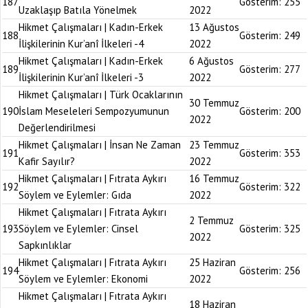
187
Gösterim:
255
Uzaklaşıp Batıla Yönelmek
2022
Hikmet Çalışmaları | Kadın-Erkek
13 Ağustos
188
Gösterim:
249
İlişkilerinin Kur’anî İlkeleri -4
2022
Hikmet Çalışmaları | Kadın-Erkek
6 Ağustos
189
Gösterim:
277
İlişkilerinin Kur’anî İlkeleri -3
2022
Hikmet Çalışmaları | Türk Ocaklarının
30 Temmuz
190
İslam Meseleleri Sempozyumunun
Gösterim:
200
2022
Değerlendirilmesi
Hikmet Çalışmaları | İnsan Ne Zaman
23 Temmuz
191
Gösterim:
353
Kafir Sayılır?
2022
Hikmet Çalışmaları | Fıtrata Aykırı
16 Temmuz
192
Gösterim:
322
Söylem ve Eylemler: Gıda
2022
Hikmet Çalışmaları | Fıtrata Aykırı
2 Temmuz
193
Söylem ve Eylemler: Cinsel
Gösterim:
325
2022
Sapkınlıklar
Hikmet Çalışmaları | Fıtrata Aykırı
25 Haziran
194
Gösterim:
256
Söylem ve Eylemler: Ekonomi
2022
Hikmet Çalışmaları | Fıtrata Aykırı
18 Haziran