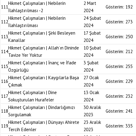
Hikmet Çalışmaları | Nebilerin
2 Mart
111
Gösterim:
192
İlahlaştırılması -2
2024
Hikmet Çalışmaları | Nebilerin
24 Şubat
112
Gösterim:
273
İlahlaştırılması
2024
Hikmet Çalışmaları | Şirki Besleyen
17 Şubat
113
Gösterim:
250
Kanallar
2024
Hikmet Çalışmaları | Allah’ın Dininde
10 Şubat
114
Gösterim:
212
Tavize Yer Yoktur
2024
Hikmet Çalışmaları | İnanç ve İfade
3 Şubat
115
Gösterim:
255
Özgürlüğü
2024
Hikmet Çalışmaları | Kaygılarla Başa
27 Ocak
116
Gösterim:
229
Çıkmak
2024
Hikmet Çalışmaları | Dine
13 Ocak
117
Gösterim:
232
Sokuşturulan Hurafeler
2024
Hikmet Çalışmaları | Dindarlığımızı
30 Aralık
118
Gösterim:
241
Sorgulamak
2023
Hikmet Çalışmaları | Dünyayı Ahirete
23 Aralık
119
Gösterim:
335
Tercih Edenler
2023