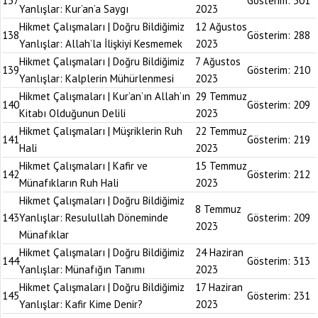
137
Gösterim:
301
Yanlışlar: Kur’an’a Saygı
2023
Hikmet Çalışmaları | Doğru Bildiğimiz
12 Ağustos
138
Gösterim:
288
Yanlışlar: Allah’la İlişkiyi Kesmemek
2023
Hikmet Çalışmaları | Doğru Bildiğimiz
7 Ağustos
139
Gösterim:
210
Yanlışlar: Kalplerin Mühürlenmesi
2023
Hikmet Çalışmaları | Kur’an’ın Allah’ın
29 Temmuz
140
Gösterim:
209
Kitabı Olduğunun Delili
2023
Hikmet Çalışmaları | Müşriklerin Ruh
22 Temmuz
141
Gösterim:
219
Hali
2023
Hikmet Çalışmaları | Kafir ve
15 Temmuz
142
Gösterim:
212
Münafıkların Ruh Hali
2023
Hikmet Çalışmaları | Doğru Bildiğimiz
8 Temmuz
143
Yanlışlar: Resulullah Döneminde
Gösterim:
209
2023
Münafıklar
Hikmet Çalışmaları | Doğru Bildiğimiz
24 Haziran
144
Gösterim:
313
Yanlışlar: Münafığın Tanımı
2023
Hikmet Çalışmaları | Doğru Bildiğimiz
17 Haziran
145
Gösterim:
231
Yanlışlar: Kafir Kime Denir?
2023