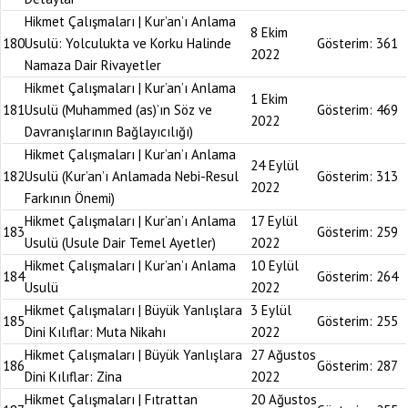
Hikmet Çalışmaları | Kur’an’ı Anlama
8 Ekim
180
Usulü: Yolculukta ve Korku Halinde
Gösterim:
361
2022
Namaza Dair Rivayetler
Hikmet Çalışmaları | Kur’an’ı Anlama
1 Ekim
181
Usulü (Muhammed (as)’ın Söz ve
Gösterim:
469
2022
Davranışlarının Bağlayıcılığı)
Hikmet Çalışmaları | Kur’an’ı Anlama
24 Eylül
182
Usulü (Kur’an’ı Anlamada Nebi-Resul
Gösterim:
313
2022
Farkının Önemi)
Hikmet Çalışmaları | Kur’an’ı Anlama
17 Eylül
183
Gösterim:
259
Usulü (Usule Dair Temel Ayetler)
2022
Hikmet Çalışmaları | Kur’an’ı Anlama
10 Eylül
184
Gösterim:
264
Usulü
2022
Hikmet Çalışmaları | Büyük Yanlışlara
3 Eylül
185
Gösterim:
255
Dini Kılıflar: Muta Nikahı
2022
Hikmet Çalışmaları | Büyük Yanlışlara
27 Ağustos
186
Gösterim:
287
Dini Kılıflar: Zina
2022
Hikmet Çalışmaları | Fıtrattan
20 Ağustos