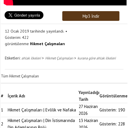
Mp3 İndir
12 Ocak 2019 tarihinde yayınlandı.
Gösterim:
422
görüntülenme
Hikmet Çalışmaları
Etiketleri:
>
>
ahlak ilkeleri
Hikmet Çalışmaları
kurana göre ahlak ilkeleri
Tüm Hikmet Çalışmaları
Yayınladığı
#
İçerik Adı
Görüntülenme
Tarih
27 Haziran
1
Hikmet Çalışmaları | Evlilik ve Nafaka
Gösterim:
190
2026
Hikmet Çalışmaları | Din İstismarında
13 Haziran
2
Gösterim:
228
Din Adamlarının Rolü
2026