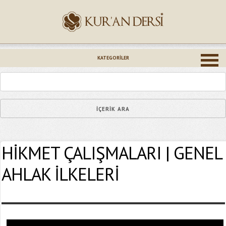
İsminiz (*)
KATEGORILER
Epostanız (*)
HİKMET ÇALIŞMALARI | GENEL
Yaşadığınız Hatanın Ayrıntıları
AHLAK İLKELERİ
Bağlantıyı Gönderin