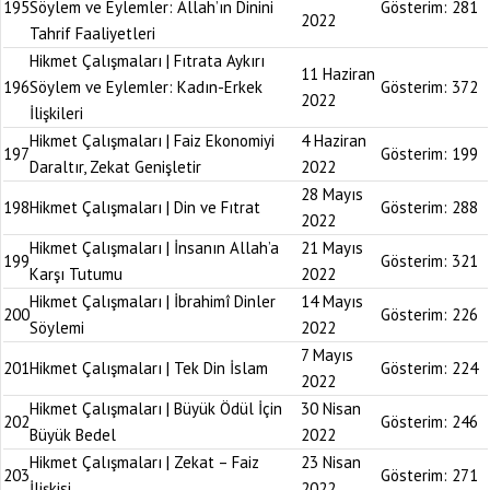
195
Söylem ve Eylemler: Allah’ın Dinini
Gösterim:
281
2022
Tahrif Faaliyetleri
Hikmet Çalışmaları | Fıtrata Aykırı
11 Haziran
196
Söylem ve Eylemler: Kadın-Erkek
Gösterim:
372
2022
İlişkileri
Hikmet Çalışmaları | Faiz Ekonomiyi
4 Haziran
197
Gösterim:
199
Daraltır, Zekat Genişletir
2022
28 Mayıs
198
Hikmet Çalışmaları | Din ve Fıtrat
Gösterim:
288
2022
Hikmet Çalışmaları | İnsanın Allah’a
21 Mayıs
199
Gösterim:
321
Karşı Tutumu
2022
Hikmet Çalışmaları | İbrahimî Dinler
14 Mayıs
200
Gösterim:
226
Söylemi
2022
7 Mayıs
201
Hikmet Çalışmaları | Tek Din İslam
Gösterim:
224
2022
Hikmet Çalışmaları | Büyük Ödül İçin
30 Nisan
202
Gösterim:
246
Büyük Bedel
2022
Hikmet Çalışmaları | Zekat – Faiz
23 Nisan
203
Gösterim:
271
İlişkisi
2022