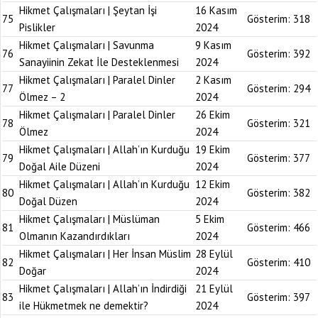
Hikmet Çalışmaları | Şeytan İşi
16 Kasım
75
Gösterim:
318
Pislikler
2024
Hikmet Çalışmaları | Savunma
9 Kasım
76
Gösterim:
392
Sanayiinin Zekat İle Desteklenmesi
2024
Hikmet Çalışmaları | Paralel Dinler
2 Kasım
77
Gösterim:
294
Ölmez – 2
2024
Hikmet Çalışmaları | Paralel Dinler
26 Ekim
78
Gösterim:
321
Ölmez
2024
Hikmet Çalışmaları | Allah’ın Kurduğu
19 Ekim
79
Gösterim:
377
Doğal Aile Düzeni
2024
Hikmet Çalışmaları | Allah’ın Kurduğu
12 Ekim
80
Gösterim:
382
Doğal Düzen
2024
Hikmet Çalışmaları | Müslüman
5 Ekim
81
Gösterim:
466
Olmanın Kazandırdıkları
2024
Hikmet Çalışmaları | Her İnsan Müslim
28 Eylül
82
Gösterim:
410
Doğar
2024
Hikmet Çalışmaları | Allah’ın İndirdiği
21 Eylül
83
Gösterim:
397
ile Hükmetmek ne demektir?
2024