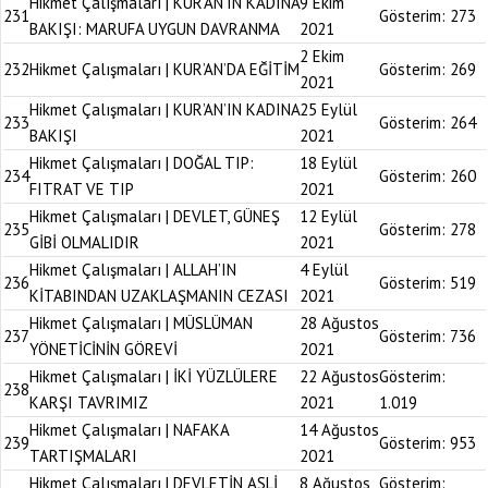
Hikmet Çalışmaları | KUR’AN’IN KADINA
9 Ekim
231
Gösterim:
273
BAKIŞI: MARUFA UYGUN DAVRANMA
2021
2 Ekim
232
Hikmet Çalışmaları | KUR’AN’DA EĞİTİM
Gösterim:
269
2021
Hikmet Çalışmaları | KUR’AN’IN KADINA
25 Eylül
233
Gösterim:
264
BAKIŞI
2021
Hikmet Çalışmaları | DOĞAL TIP:
18 Eylül
234
Gösterim:
260
FITRAT VE TIP
2021
Hikmet Çalışmaları | DEVLET, GÜNEŞ
12 Eylül
235
Gösterim:
278
GİBİ OLMALIDIR
2021
Hikmet Çalışmaları | ALLAH’IN
4 Eylül
236
Gösterim:
519
KİTABINDAN UZAKLAŞMANIN CEZASI
2021
Hikmet Çalışmaları | MÜSLÜMAN
28 Ağustos
237
Gösterim:
736
YÖNETİCİNİN GÖREVİ
2021
Hikmet Çalışmaları | İKİ YÜZLÜLERE
22 Ağustos
Gösterim:
238
KARŞI TAVRIMIZ
2021
1.019
Hikmet Çalışmaları | NAFAKA
14 Ağustos
239
Gösterim:
953
TARTIŞMALARI
2021
Hikmet Çalışmaları | DEVLETİN ASLİ
8 Ağustos
Gösterim: