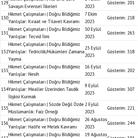
129
Gösterim:
201
Savaşın Evrensel İlkeleri
2023
Hikmet Çalışmaları | Doğru Bildiğimiz
7 Ekim
130
Gösterim:
218
Yanlışlar: Kıraat ve Tilavet Kavramı
2023
Hikmet Çalışmaları | Doğru Bildiğimiz
30 Eylül
131
Gösterim:
263
Yanlışlar: Tecvid İlmi
2023
Hikmet Çalışmaları | Doğru Bildiğimiz
23 Eylül
132
Yanlışlar: Tedricilik/Hükümleri Zamana
Gösterim:
318
2023
Yayma
Hikmet Çalışmaları | Doğru Bildiğimiz
16 Eylül
133
Gösterim:
202
Yanlışlar: Nesih
2023
Hikmet Çalışmaları | Doğru Bildiğimiz
9 Eylül
134
Yanlışlar: Mealler Üzerinden Tasdik
Gösterim:
307
2023
İlişkisi Kurmak
Hikmet Çalışmaları | Sözde Değil Özde
2 Eylül
135
Gösterim:
221
Müslümanlık: Faiz Örneği
2023
Hikmet Çalışmaları | Doğru Bildiğimiz
26 Ağustos
136
Gösterim:
244
Yanlışlar: Halife ve Melek Kavramı
2023
Hikmet Çalışmaları | Doğru Bildiğimiz
19 Ağustos