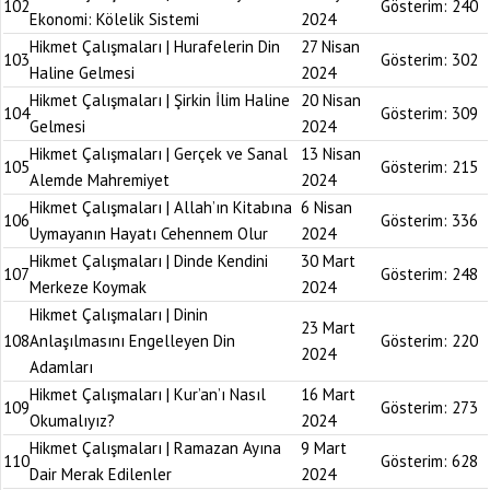
102
Gösterim:
240
Ekonomi: Kölelik Sistemi
2024
Hikmet Çalışmaları | Hurafelerin Din
27 Nisan
103
Gösterim:
302
Haline Gelmesi
2024
Hikmet Çalışmaları | Şirkin İlim Haline
20 Nisan
104
Gösterim:
309
Gelmesi
2024
Hikmet Çalışmaları | Gerçek ve Sanal
13 Nisan
105
Gösterim:
215
Alemde Mahremiyet
2024
Hikmet Çalışmaları | Allah’ın Kitabına
6 Nisan
106
Gösterim:
336
Uymayanın Hayatı Cehennem Olur
2024
Hikmet Çalışmaları | Dinde Kendini
30 Mart
107
Gösterim:
248
Merkeze Koymak
2024
Hikmet Çalışmaları | Dinin
23 Mart
108
Anlaşılmasını Engelleyen Din
Gösterim:
220
2024
Adamları
Hikmet Çalışmaları | Kur’an’ı Nasıl
16 Mart
109
Gösterim:
273
Okumalıyız?
2024
Hikmet Çalışmaları | Ramazan Ayına
9 Mart
110
Gösterim:
628
Dair Merak Edilenler
2024