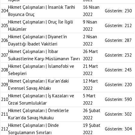
Hikmet Çalışmaları | İnsanlık Tarihi
16 Nisan
204
Gösterim:
230
Boyunca Oruç
2022
Hikmet Çalışmaları | Oruç İle İlgili
9 Nisan
205
Gösterim:
212
Hükümler
2022
Hikmet Çalışmaları | Diyanet’in
2 Nisan
206
Gösterim:
287
Dayattığı İbadet Vakitleri
2022
Hikmet Çalışmaları | İtibar
26 Mart
207
Gösterim:
232
Suikastlerine Karşı Müslümanın Tavrı
2022
Hikmet Çalışmaları | İslamofobi ve
21 Mart
208
Gösterim:
243
Sebepleri
2022
Hikmet Çalışmaları | Kur’an’daki
12 Mart
209
Gösterim:
220
Evrensel Savaş Ahlakı
2022
Hikmet Çalışmaları | İş Kazaları ve
5 Mart
210
Gösterim:
590
Cezai Sorumluluklar
2022
Hikmet Çalışmaları | Örneklerle
26 Şubat
211
Gösterim:
302
Kur’an’da Savaş Hukuku
2022
Hikmet Çalışmaları | Dinde
19 Şubat
212
Gösterim:
304
Sorgulamanın Sınırları
2022