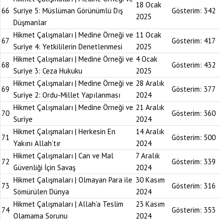
18 Ocak
66
Suriye 5: Müslüman Görünümlü Dış
Gösterim:
342
2025
Düşmanlar
Hikmet Çalışmaları | Medine Örneği ve
11 Ocak
67
Gösterim:
417
Suriye 4: Yetkililerin Denetlenmesi
2025
Hikmet Çalışmaları | Medine Örneği ve
4 Ocak
68
Gösterim:
432
Suriye 3: Ceza Hukuku
2025
Hikmet Çalışmaları | Medine Örneği ve
28 Aralık
69
Gösterim:
377
Suriye 2: Ordu-Millet Yapılanması
2024
Hikmet Çalışmaları | Medine Örneği ve
21 Aralık
70
Gösterim:
360
Suriye
2024
Hikmet Çalışmaları | Herkesin En
14 Aralık
71
Gösterim:
500
Yakını Allah’tır
2024
Hikmet Çalışmaları | Can ve Mal
7 Aralık
72
Gösterim:
339
Güvenliği İçin Savaş
2024
Hikmet Çalışmaları | Olmayan Para ile
30 Kasım
73
Gösterim:
316
Sömürülen Dünya
2024
Hikmet Çalışmaları | Allah’a Teslim
23 Kasım
74
Gösterim:
353
Olamama Sorunu
2024