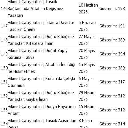
Hikmet Çalışmaları | Tasdik
10 Haziran
146
Bağlamında Allah’ın Değişmez
Gösterim:
198
2023
Yasaları
Hikmet Çalışmaları | İslam’a Davette
3 Haziran
147
Gösterim:
191
Tasdikin Önemi
2023
Hikmet Çalışmaları | Doğru Bildiğimiz
27 Mayıs
148
Gösterim:
289
Yanlışlar: Kitaplara İman
2023
Hikmet Çalışmaları | Doğal Yapıyı
20 Mayıs
149
Gösterim:
294
Koruma: Takva
2023
Hikmet Çalışmaları | Allah’ın İndirdiği
13 Mayıs
150
Gösterim:
289
ile Hükmetmek
2023
Hikmet Çalışmaları | Kur’an’da Çelişki
6 Mayıs
151
Gösterim:
217
Olur mu?
2023
Hikmet Çalışmaları | Doğru Bildiğimiz
29 Nisan
152
Gösterim:
312
Yanlışlar: Gayba İman
2023
Hikmet Çalışmaları | Dünya Hayatının
15 Nisan
153
Gösterim:
312
Anlamı
2023
Hikmet Çalışmaları | Tasdik Açısından
8 Nisan
154
Gösterim:
314
Zekat
2023