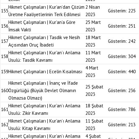
Hikmet Çalışmaları | Kur’an’dan Çözüm
2 Nisan
155
Gösterim:
225
Üretme Faaliyetlerinin Terk Edilmesi
2023
Hikmet Çalışmaları | Kur’an’a Göre
25 Mart
156
Gösterim:
251
İmsak Vakti
2023
Hikmet Çalışmaları | Tasdik ve Nesih
18 Mart
157
Gösterim:
242
Açısından Oruç İbadeti
2023
Hikmet Çalışmaları | Kur’an’ı Anlama
11 Mart
158
Gösterim:
304
Usulü: Tasdik Kavramı
2023
4 Mart
159
Hikmet Çalışmaları | Ecelin Kısalması
Gösterim:
440
2023
Hikmet Çalışmaları | İnanç ve İfade
25 Şubat
160
Özgürlüğü (Büyük Devlet Olmanın
Gösterim:
236
2023
Olmazsa Olmazı)
Hikmet Çalışmaları | Kur’an’ı Anlama
18 Şubat
161
Gösterim:
786
Usulü: Zikir Kavramı
2023
Hikmet Çalışmaları | Kur’an’ı Anlama
11 Şubat
162
Gösterim:
213
Usulü: Kitap Kavramı
2023
Hikmet Çalışmaları | Kur’an’ı Anlama
4 Şubat