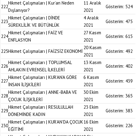
Hikmet Çalışmaları | Kur’an Neden
11 Aralık
222
Gösterim:
524
Dışlanıyor?
2021
Hikmet Çalışmaları | DİNDE
4 Aralık
223
Gösterim:
475
SÜREKLİLİK VE BÜTÜNLÜK
2021
Hikmet Çalışmaları | FAİZ VE
27 Kasım
224
Gösterim:
615
ENFLASYON
2021
20 Kasım
225
Hikmet Çalışmaları | FAİZSİZ EKONOMİ
Gösterim:
492
2021
Hikmet Çalışmaları | TOPLUMSAL
13 Kasım
226
Gösterim:
402
AHLAKIN EVRENSEL İLKELERİ
2021
Hikmet Çalışmaları | KUR’AN’A GÖRE
6 Kasım
227
Gösterim:
439
İNSAN İLİŞKİLERİ
2021
Hikmet Çalışmaları | ANNE-BABA VE
30 Ekim
228
Gösterim:
365
ÇOCUK İLİŞKİLERİ
2021
Hikmet Çalışmaları | RESULULLAH
23 Ekim
229
Gösterim:
383
DÖNEMİNDE KADIN
2021
Hikmet Çalışmaları | KUR’AN’DA ÇOCUK
16 Ekim
230
Gösterim:
226
EĞİTİMİ
2021