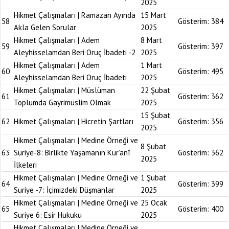
2025
Hikmet Çalışmaları | Ramazan Ayında
15 Mart
58
Gösterim:
384
Akla Gelen Sorular
2025
Hikmet Çalışmaları | Adem
8 Mart
59
Gösterim:
397
Aleyhisselamdan Beri Oruç İbadeti -2
2025
Hikmet Çalışmaları | Adem
1 Mart
60
Gösterim:
495
Aleyhisselamdan Beri Oruç İbadeti
2025
Hikmet Çalışmaları | Müslüman
22 Şubat
61
Gösterim:
362
Toplumda Gayrimüslim Olmak
2025
15 Şubat
62
Hikmet Çalışmaları | Hicretin Şartları
Gösterim:
356
2025
Hikmet Çalışmaları | Medine Örneği ve
8 Şubat
63
Suriye-8: Birlikte Yaşamanın Kur’anî
Gösterim:
362
2025
İlkeleri
Hikmet Çalışmaları | Medine Örneği ve
1 Şubat
64
Gösterim:
399
Suriye -7: İçimizdeki Düşmanlar
2025
Hikmet Çalışmaları | Medine Örneği ve
25 Ocak
65
Gösterim:
400
Suriye 6: Esir Hukuku
2025
Hikmet Çalışmaları | Medine Örneği ve