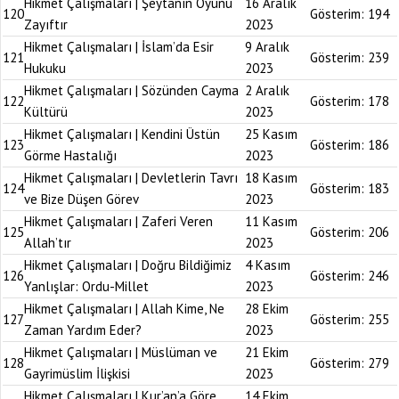
Hikmet Çalışmaları | Şeytanın Oyunu
16 Aralık
120
Gösterim:
194
Zayıftır
2023
Hikmet Çalışmaları | İslam’da Esir
9 Aralık
121
Gösterim:
239
Hukuku
2023
Hikmet Çalışmaları | Sözünden Cayma
2 Aralık
122
Gösterim:
178
Kültürü
2023
Hikmet Çalışmaları | Kendini Üstün
25 Kasım
123
Gösterim:
186
Görme Hastalığı
2023
Hikmet Çalışmaları | Devletlerin Tavrı
18 Kasım
124
Gösterim:
183
ve Bize Düşen Görev
2023
Hikmet Çalışmaları | Zaferi Veren
11 Kasım
125
Gösterim:
206
Allah’tır
2023
Hikmet Çalışmaları | Doğru Bildiğimiz
4 Kasım
126
Gösterim:
246
Yanlışlar: Ordu-Millet
2023
Hikmet Çalışmaları | Allah Kime, Ne
28 Ekim
127
Gösterim:
255
Zaman Yardım Eder?
2023
Hikmet Çalışmaları | Müslüman ve
21 Ekim
128
Gösterim:
279
Gayrimüslim İlişkisi
2023
Hikmet Çalışmaları | Kur’an’a Göre
14 Ekim