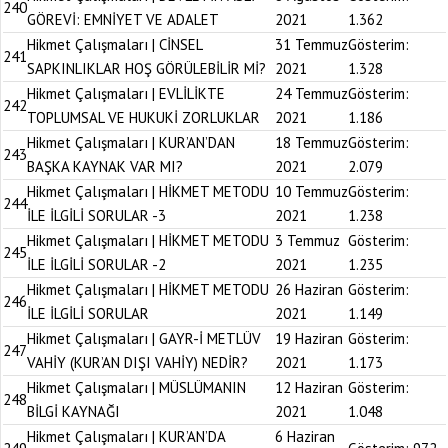
240
GÖREVİ: EMNİYET VE ADALET
2021
1.362
Hikmet Çalışmaları | CİNSEL
31 Temmuz
Gösterim:
241
SAPKINLIKLAR HOŞ GÖRÜLEBİLİR Mİ?
2021
1.328
Hikmet Çalışmaları | EVLİLİKTE
24 Temmuz
Gösterim:
242
TOPLUMSAL VE HUKUKİ ZORLUKLAR
2021
1.186
Hikmet Çalışmaları | KUR’AN’DAN
18 Temmuz
Gösterim:
243
BAŞKA KAYNAK VAR MI?
2021
2.079
Hikmet Çalışmaları | HİKMET METODU
10 Temmuz
Gösterim:
244
İLE İLGİLİ SORULAR -3
2021
1.238
Hikmet Çalışmaları | HİKMET METODU
3 Temmuz
Gösterim:
245
İLE İLGİLİ SORULAR -2
2021
1.235
Hikmet Çalışmaları | HİKMET METODU
26 Haziran
Gösterim:
246
İLE İLGİLİ SORULAR
2021
1.149
Hikmet Çalışmaları | GAYR-İ METLÜV
19 Haziran
Gösterim:
247
VAHİY (KUR’AN DIŞI VAHİY) NEDİR?
2021
1.173
Hikmet Çalışmaları | MÜSLÜMANIN
12 Haziran
Gösterim:
248
BİLGİ KAYNAĞI
2021
1.048
Hikmet Çalışmaları | KUR’AN’DA
6 Haziran