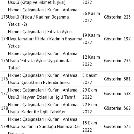
Usulü (Kitap ve Hikmet İlişkisi)
2022
Hikmet Çalışmaları | Kur’an’ı Anlama
26 Kasım
173
Usulü (İftida / Kadının Boşanma
Gösterim:
223
2022
Yetkisi -2)
Hikmet Çalışmaları | Fıtrata Aykırı
19 Kasım
174
Uygulamalar: İftida / Kadının Boşanma
Gösterim:
192
2022
Yetkisi
Hikmet Çalışmaları | Kur’an’ı Anlama
12 Kasım
175
Usulü “Fıtrata Aykırı Uygulamalar:
Gösterim:
233
2022
Talak”
Hikmet Çalışmaları | Kur’an’ı Anlama
5 Kasım
176
Gösterim:
581
Usulü: Çocukların Evlendirilmesi
2022
Hikmet Çalışmaları | Kur’an’ı Anlama
29 Ekim
177
Gösterim:
338
Usulü: Hayvan Etleri ile İlgili Tahrif
2022
Hikmet Çalışmaları | Kur’an’ı Anlama
22 Ekim
178
Gösterim:
362
Usulü: Kader ile İlgili Tahrifler
2022
Hikmet Çalışmaları | Kur’an’ı Anlama
15 Ekim
179
Usulü: Kur’an’ın Sunduğu Namaza Dair
Gösterim:
375
2022
Detaylar