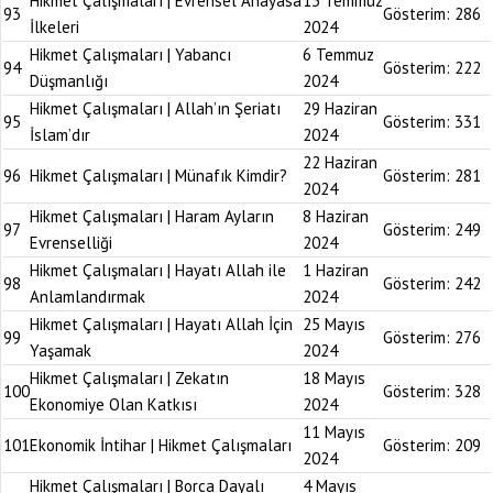
Hikmet Çalışmaları | Evrensel Anayasa
13 Temmuz
93
Gösterim:
286
İlkeleri
2024
Hikmet Çalışmaları | Yabancı
6 Temmuz
94
Gösterim:
222
Düşmanlığı
2024
Hikmet Çalışmaları | Allah’ın Şeriatı
29 Haziran
95
Gösterim:
331
İslam’dır
2024
22 Haziran
96
Hikmet Çalışmaları | Münafık Kimdir?
Gösterim:
281
2024
Hikmet Çalışmaları | Haram Ayların
8 Haziran
97
Gösterim:
249
Evrenselliği
2024
Hikmet Çalışmaları | Hayatı Allah ile
1 Haziran
98
Gösterim:
242
Anlamlandırmak
2024
Hikmet Çalışmaları | Hayatı Allah İçin
25 Mayıs
99
Gösterim:
276
Yaşamak
2024
Hikmet Çalışmaları | Zekatın
18 Mayıs
100
Gösterim:
328
Ekonomiye Olan Katkısı
2024
11 Mayıs
101
Ekonomik İntihar | Hikmet Çalışmaları
Gösterim:
209
2024
Hikmet Çalışmaları | Borca Dayalı
4 Mayıs