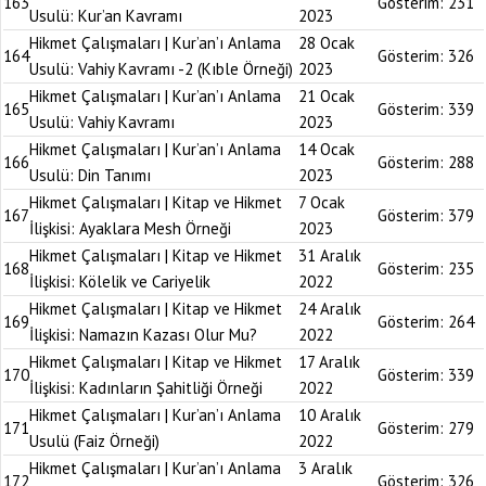
163
Gösterim:
231
Usulü: Kur’an Kavramı
2023
Hikmet Çalışmaları | Kur’an’ı Anlama
28 Ocak
164
Gösterim:
326
Usulü: Vahiy Kavramı -2 (Kıble Örneği)
2023
Hikmet Çalışmaları | Kur’an’ı Anlama
21 Ocak
165
Gösterim:
339
Usulü: Vahiy Kavramı
2023
Hikmet Çalışmaları | Kur’an’ı Anlama
14 Ocak
166
Gösterim:
288
Usulü: Din Tanımı
2023
Hikmet Çalışmaları | Kitap ve Hikmet
7 Ocak
167
Gösterim:
379
İlişkisi: Ayaklara Mesh Örneği
2023
Hikmet Çalışmaları | Kitap ve Hikmet
31 Aralık
168
Gösterim:
235
İlişkisi: Kölelik ve Cariyelik
2022
Hikmet Çalışmaları | Kitap ve Hikmet
24 Aralık
169
Gösterim:
264
İlişkisi: Namazın Kazası Olur Mu?
2022
Hikmet Çalışmaları | Kitap ve Hikmet
17 Aralık
170
Gösterim:
339
İlişkisi: Kadınların Şahitliği Örneği
2022
Hikmet Çalışmaları | Kur’an’ı Anlama
10 Aralık
171
Gösterim:
279
Usulü (Faiz Örneği)
2022
Hikmet Çalışmaları | Kur’an’ı Anlama
3 Aralık
172
Gösterim:
326