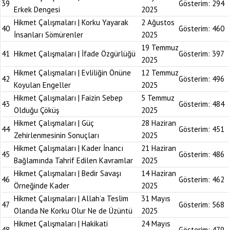
39
Gösterim:
294
Erkek Dengesi
2025
Hikmet Çalışmaları | Korku Yayarak
2 Ağustos
40
Gösterim:
460
İnsanları Sömürenler
2025
19 Temmuz
41
Hikmet Çalışmaları | İfade Özgürlüğü
Gösterim:
397
2025
Hikmet Çalışmaları | Evliliğin Önüne
12 Temmuz
42
Gösterim:
496
Koyulan Engeller
2025
Hikmet Çalışmaları | Faizin Sebep
5 Temmuz
43
Gösterim:
484
Olduğu Çöküş
2025
Hikmet Çalışmaları | Güç
28 Haziran
44
Gösterim:
451
Zehirlenmesinin Sonuçları
2025
Hikmet Çalışmaları | Kader İnancı
21 Haziran
45
Gösterim:
486
Bağlamında Tahrif Edilen Kavramlar
2025
Hikmet Çalışmaları | Bedir Savaşı
14 Haziran
46
Gösterim:
462
Örneğinde Kader
2025
Hikmet Çalışmaları | Allah’a Teslim
31 Mayıs
47
Gösterim:
568
Olanda Ne Korku Olur Ne de Üzüntü
2025
Hikmet Çalışmaları | Hakikati
24 Mayıs
48
Gösterim:
479