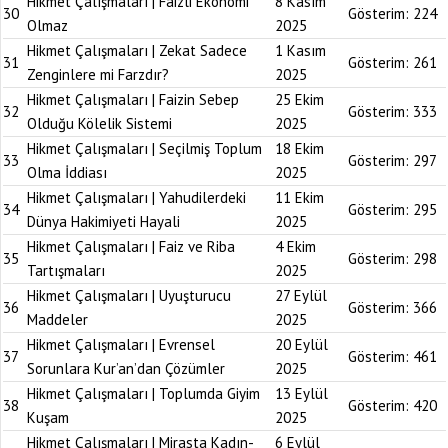
Hikmet Çalışmaları | Faizli Ekonomi
8 Kasım
30
Gösterim:
224
Olmaz
2025
Hikmet Çalışmaları | Zekat Sadece
1 Kasım
31
Gösterim:
261
Zenginlere mi Farzdır?
2025
Hikmet Çalışmaları | Faizin Sebep
25 Ekim
32
Gösterim:
333
Olduğu Kölelik Sistemi
2025
Hikmet Çalışmaları | Seçilmiş Toplum
18 Ekim
33
Gösterim:
297
Olma İddiası
2025
Hikmet Çalışmaları | Yahudilerdeki
11 Ekim
34
Gösterim:
295
Dünya Hakimiyeti Hayali
2025
Hikmet Çalışmaları | Faiz ve Riba
4 Ekim
35
Gösterim:
298
Tartışmaları
2025
Hikmet Çalışmaları | Uyuşturucu
27 Eylül
36
Gösterim:
366
Maddeler
2025
Hikmet Çalışmaları | Evrensel
20 Eylül
37
Gösterim:
461
Sorunlara Kur’an’dan Çözümler
2025
Hikmet Çalışmaları | Toplumda Giyim
13 Eylül
38
Gösterim:
420
Kuşam
2025
Hikmet Çalışmaları | Mirasta Kadın-
6 Eylül