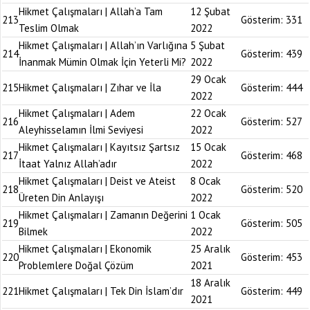
Hikmet Çalışmaları | Allah’a Tam
12 Şubat
213
Gösterim:
331
Teslim Olmak
2022
Hikmet Çalışmaları | Allah’ın Varlığına
5 Şubat
214
Gösterim:
439
İnanmak Mümin Olmak İçin Yeterli Mi?
2022
29 Ocak
215
Hikmet Çalışmaları | Zıhar ve İla
Gösterim:
444
2022
Hikmet Çalışmaları | Adem
22 Ocak
216
Gösterim:
527
Aleyhisselamın İlmi Seviyesi
2022
Hikmet Çalışmaları | Kayıtsız Şartsız
15 Ocak
217
Gösterim:
468
İtaat Yalnız Allah’adır
2022
Hikmet Çalışmaları | Deist ve Ateist
8 Ocak
218
Gösterim:
520
Üreten Din Anlayışı
2022
Hikmet Çalışmaları | Zamanın Değerini
1 Ocak
219
Gösterim:
505
Bilmek
2022
Hikmet Çalışmaları | Ekonomik
25 Aralık
220
Gösterim:
453
Problemlere Doğal Çözüm
2021
18 Aralık
221
Hikmet Çalışmaları | Tek Din İslam’dır
Gösterim:
449
2021