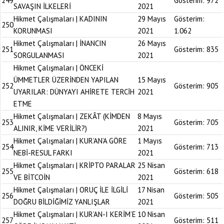
249
Gösterim:
972
SAVAŞIN İLKELERİ
2021
Hikmet Çalışmaları | KADININ
29 Mayıs
Gösterim:
250
KORUNMASI
2021
1.062
Hikmet Çalışmaları | İNANCIN
26 Mayıs
251
Gösterim:
835
SORGULANMASI
2021
Hikmet Çalışmaları | ÖNCEKİ
ÜMMETLER ÜZERİNDEN YAPILAN
15 Mayıs
252
Gösterim:
905
UYARILAR: DÜNYAYI AHİRETE TERCİH
2021
ETME
Hikmet Çalışmaları | ZEKÂT (KİMDEN
8 Mayıs
253
Gösterim:
705
ALINIR, KİME VERİLİR?)
2021
Hikmet Çalışmaları | KUR’AN’A GÖRE
1 Mayıs
254
Gösterim:
713
NEBİ-RESUL FARKI
2021
Hikmet Çalışmaları | KRİPTO PARALAR
25 Nisan
255
Gösterim:
618
VE BİTCOİN
2021
Hikmet Çalışmaları | ORUÇ İLE İLGİLİ
17 Nisan
256
Gösterim:
505
DOĞRU BİLDİĞİMİZ YANLIŞLAR
2021
Hikmet Çalışmaları | KUR’AN-I KERİM’E
10 Nisan
257
Gösterim:
511