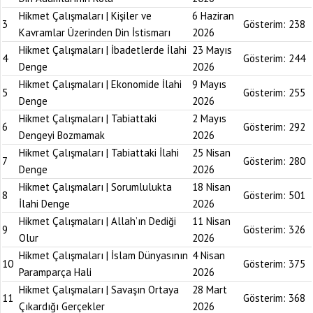
Hikmet Çalışmaları | Kişiler ve
6 Haziran
3
Gösterim:
238
Kavramlar Üzerinden Din İstismarı
2026
Hikmet Çalışmaları | İbadetlerde İlahi
23 Mayıs
4
Gösterim:
244
Denge
2026
Hikmet Çalışmaları | Ekonomide İlahi
9 Mayıs
5
Gösterim:
255
Denge
2026
Hikmet Çalışmaları | Tabiattaki
2 Mayıs
6
Gösterim:
292
Dengeyi Bozmamak
2026
Hikmet Çalışmaları | Tabiattaki İlahi
25 Nisan
7
Gösterim:
280
Denge
2026
Hikmet Çalışmaları | Sorumlulukta
18 Nisan
8
Gösterim:
501
İlahi Denge
2026
Hikmet Çalışmaları | Allah’ın Dediği
11 Nisan
9
Gösterim:
326
Olur
2026
Hikmet Çalışmaları | İslam Dünyasının
4 Nisan
10
Gösterim:
375
Paramparça Hali
2026
Hikmet Çalışmaları | Savaşın Ortaya
28 Mart
11
Gösterim:
368
Çıkardığı Gerçekler
2026