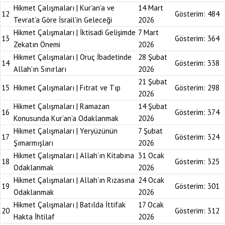
Hikmet Çalışmaları | Kur’an’a ve
14 Mart
12
Gösterim:
484
Tevrat’a Göre İsrail’in Geleceği
2026
Hikmet Çalışmaları | İktisadi Gelişimde
7 Mart
13
Gösterim:
364
Zekatın Önemi
2026
Hikmet Çalışmaları | Oruç İbadetinde
28 Şubat
14
Gösterim:
338
Allah’ın Sınırları
2026
21 Şubat
15
Hikmet Çalışmaları | Fıtrat ve Tıp
Gösterim:
298
2026
Hikmet Çalışmaları | Ramazan
14 Şubat
16
Gösterim:
374
Konusunda Kur’an’a Odaklanmak
2026
Hikmet Çalışmaları | Yeryüzünün
7 Şubat
17
Gösterim:
324
Şımarmışları
2026
Hikmet Çalışmaları | Allah’ın Kitabına
31 Ocak
18
Gösterim:
325
Odaklanmak
2026
Hikmet Çalışmaları | Allah’ın Rızasına
24 Ocak
19
Gösterim:
301
Odaklanmak
2026
Hikmet Çalışmaları | Batılda İttifak
17 Ocak
20
Gösterim:
312
Hakta İhtilaf
2026