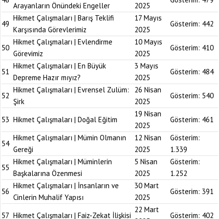
Arayanların Önündeki Engeller
2025
Hikmet Çalışmaları | Barış Teklifi
17 Mayıs
49
Gösterim:
442
Karşısında Görevlerimiz
2025
Hikmet Çalışmaları | Evlendirme
10 Mayıs
50
Gösterim:
410
Görevimiz
2025
Hikmet Çalışmaları | En Büyük
3 Mayıs
51
Gösterim:
484
Depreme Hazır mıyız?
2025
Hikmet Çalışmaları | Evrensel Zulüm:
26 Nisan
52
Gösterim:
540
Şirk
2025
19 Nisan
53
Hikmet Çalışmaları | Doğal Eğitim
Gösterim:
461
2025
Hikmet Çalışmaları | Mümin Olmanın
12 Nisan
Gösterim:
54
Gereği
2025
1.339
Hikmet Çalışmaları | Müminlerin
5 Nisan
Gösterim:
55
Başkalarına Özenmesi
2025
1.252
Hikmet Çalışmaları | İnsanların ve
30 Mart
56
Gösterim:
391
Cinlerin Muhalif Yapısı
2025
22 Mart
57
Hikmet Çalışmaları | Faiz-Zekat İlişkisi
Gösterim:
402