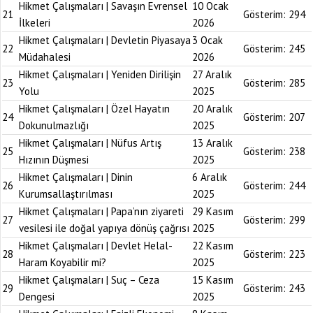
Hikmet Çalışmaları | Savaşın Evrensel
10 Ocak
21
Gösterim:
294
İlkeleri
2026
Hikmet Çalışmaları | Devletin Piyasaya
3 Ocak
22
Gösterim:
245
Müdahalesi
2026
Hikmet Çalışmaları | Yeniden Dirilişin
27 Aralık
23
Gösterim:
285
Yolu
2025
Hikmet Çalışmaları | Özel Hayatın
20 Aralık
24
Gösterim:
207
Dokunulmazlığı
2025
Hikmet Çalışmaları | Nüfus Artış
13 Aralık
25
Gösterim:
238
Hızının Düşmesi
2025
Hikmet Çalışmaları | Dinin
6 Aralık
26
Gösterim:
244
Kurumsallaştırılması
2025
Hikmet Çalışmaları | Papa’nın ziyareti
29 Kasım
27
Gösterim:
299
vesilesi ile doğal yapıya dönüş çağrısı
2025
Hikmet Çalışmaları | Devlet Helal-
22 Kasım
28
Gösterim:
223
Haram Koyabilir mi?
2025
Hikmet Çalışmaları | Suç – Ceza
15 Kasım
29
Gösterim:
243
Dengesi
2025