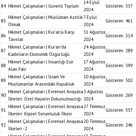
14 Eylül
84
Hikmet Çalışmaları | Güvenli Toplum
Gösterim:
337
2024
Hikmet Çalışmaları | Müslüman Azınlık
7 Eylül
85
Gösterim:
461
Olmak
2024
Hikmet Çalışmaları | Kur’an’a Karşı
31 Ağustos
86
Gösterim:
314
Tavırlar
2024
Hikmet Çalışmaları | Kur’an’da
24 Ağustos
87
Gösterim:
289
Kadınların Ekonomik Özgürlüğü
2024
Hikmet Çalışmaları | İnsanlığı Esir
17 Ağustos
88
Gösterim:
399
Alan Faiz
2024
Hikmet Çalışmaları | İslam Ve
10 Ağustos
89
Gösterim:
302
Müslümanlar Arasındaki Kopukluk
2024
Hikmet Çalışmaları | Evrensel Anayasa
3 Ağustos
90
Gösterim:
269
İlkeleri: Özel Hayatın Dokunulmazlığı
2024
Hikmet Çalışmaları | Evrensel Anayasa
27 Temmuz
91
Gösterim:
557
İlkeleri: Kişisel Sorumluluk İlkesi
2024
Hikmet Çalışmaları | Evrensel Anayasa
20 Temmuz
92
Gösterim:
246
İlkeleri -2
2024