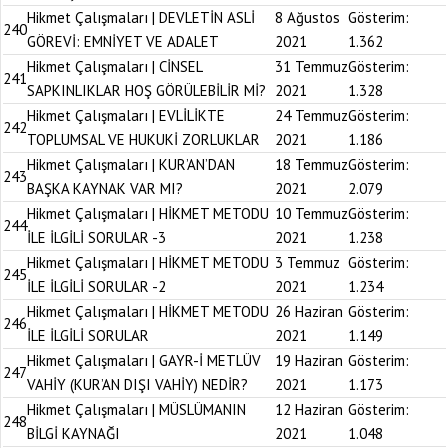
Hikmet Çalışmaları | DEVLETİN ASLİ
8 Ağustos
Gösterim:
240
GÖREVİ: EMNİYET VE ADALET
2021
1.362
Hikmet Çalışmaları | CİNSEL
31 Temmuz
Gösterim:
241
SAPKINLIKLAR HOŞ GÖRÜLEBİLİR Mİ?
2021
1.328
Hikmet Çalışmaları | EVLİLİKTE
24 Temmuz
Gösterim:
242
TOPLUMSAL VE HUKUKİ ZORLUKLAR
2021
1.186
Hikmet Çalışmaları | KUR’AN’DAN
18 Temmuz
Gösterim:
243
BAŞKA KAYNAK VAR MI?
2021
2.079
Hikmet Çalışmaları | HİKMET METODU
10 Temmuz
Gösterim:
244
İLE İLGİLİ SORULAR -3
2021
1.238
Hikmet Çalışmaları | HİKMET METODU
3 Temmuz
Gösterim:
245
İLE İLGİLİ SORULAR -2
2021
1.234
Hikmet Çalışmaları | HİKMET METODU
26 Haziran
Gösterim:
246
İLE İLGİLİ SORULAR
2021
1.149
Hikmet Çalışmaları | GAYR-İ METLÜV
19 Haziran
Gösterim:
247
VAHİY (KUR’AN DIŞI VAHİY) NEDİR?
2021
1.173
Hikmet Çalışmaları | MÜSLÜMANIN
12 Haziran
Gösterim:
248
BİLGİ KAYNAĞI
2021
1.048