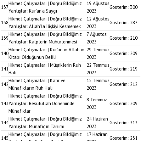
Hikmet Çalışmaları | Doğru Bildiğimiz
19 Ağustos
137
Gösterim:
300
Yanlışlar: Kur’an’a Saygı
2023
Hikmet Çalışmaları | Doğru Bildiğimiz
12 Ağustos
138
Gösterim:
287
Yanlışlar: Allah’la İlişkiyi Kesmemek
2023
Hikmet Çalışmaları | Doğru Bildiğimiz
7 Ağustos
139
Gösterim:
210
Yanlışlar: Kalplerin Mühürlenmesi
2023
Hikmet Çalışmaları | Kur’an’ın Allah’ın
29 Temmuz
140
Gösterim:
209
Kitabı Olduğunun Delili
2023
Hikmet Çalışmaları | Müşriklerin Ruh
22 Temmuz
141
Gösterim:
219
Hali
2023
Hikmet Çalışmaları | Kafir ve
15 Temmuz
142
Gösterim:
212
Münafıkların Ruh Hali
2023
Hikmet Çalışmaları | Doğru Bildiğimiz
8 Temmuz
143
Yanlışlar: Resulullah Döneminde
Gösterim:
209
2023
Münafıklar
Hikmet Çalışmaları | Doğru Bildiğimiz
24 Haziran
144
Gösterim:
313
Yanlışlar: Münafığın Tanımı
2023
Hikmet Çalışmaları | Doğru Bildiğimiz
17 Haziran
145
Gösterim:
231