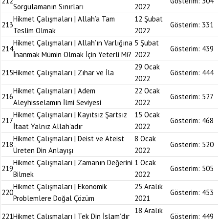
212
Gösterim:
304
Sorgulamanın Sınırları
2022
Hikmet Çalışmaları | Allah’a Tam
12 Şubat
213
Gösterim:
331
Teslim Olmak
2022
Hikmet Çalışmaları | Allah’ın Varlığına
5 Şubat
214
Gösterim:
439
İnanmak Mümin Olmak İçin Yeterli Mi?
2022
29 Ocak
215
Hikmet Çalışmaları | Zıhar ve İla
Gösterim:
444
2022
Hikmet Çalışmaları | Adem
22 Ocak
216
Gösterim:
527
Aleyhisselamın İlmi Seviyesi
2022
Hikmet Çalışmaları | Kayıtsız Şartsız
15 Ocak
217
Gösterim:
468
İtaat Yalnız Allah’adır
2022
Hikmet Çalışmaları | Deist ve Ateist
8 Ocak
218
Gösterim:
520
Üreten Din Anlayışı
2022
Hikmet Çalışmaları | Zamanın Değerini
1 Ocak
219
Gösterim:
505
Bilmek
2022
Hikmet Çalışmaları | Ekonomik
25 Aralık
220
Gösterim:
453
Problemlere Doğal Çözüm
2021
18 Aralık
221
Hikmet Çalışmaları | Tek Din İslam’dır
Gösterim:
449