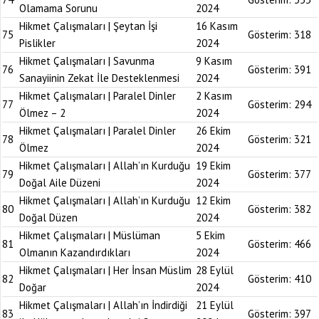
Olamama Sorunu
2024
Hikmet Çalışmaları | Şeytan İşi
16 Kasım
75
Gösterim:
318
Pislikler
2024
Hikmet Çalışmaları | Savunma
9 Kasım
76
Gösterim:
391
Sanayiinin Zekat İle Desteklenmesi
2024
Hikmet Çalışmaları | Paralel Dinler
2 Kasım
77
Gösterim:
294
Ölmez – 2
2024
Hikmet Çalışmaları | Paralel Dinler
26 Ekim
78
Gösterim:
321
Ölmez
2024
Hikmet Çalışmaları | Allah’ın Kurduğu
19 Ekim
79
Gösterim:
377
Doğal Aile Düzeni
2024
Hikmet Çalışmaları | Allah’ın Kurduğu
12 Ekim
80
Gösterim:
382
Doğal Düzen
2024
Hikmet Çalışmaları | Müslüman
5 Ekim
81
Gösterim:
466
Olmanın Kazandırdıkları
2024
Hikmet Çalışmaları | Her İnsan Müslim
28 Eylül
82
Gösterim:
410
Doğar
2024
Hikmet Çalışmaları | Allah’ın İndirdiği
21 Eylül
83
Gösterim:
397