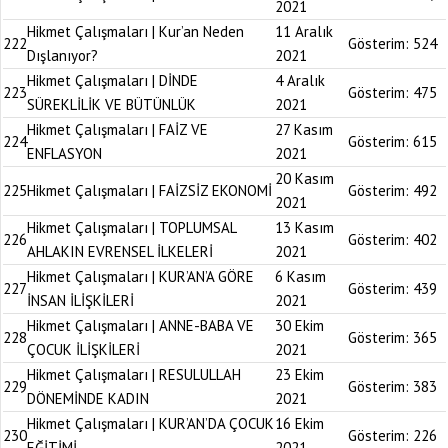
2021
Hikmet Çalışmaları | Kur’an Neden
11 Aralık
222
Gösterim:
524
Dışlanıyor?
2021
Hikmet Çalışmaları | DİNDE
4 Aralık
223
Gösterim:
475
SÜREKLİLİK VE BÜTÜNLÜK
2021
Hikmet Çalışmaları | FAİZ VE
27 Kasım
224
Gösterim:
615
ENFLASYON
2021
20 Kasım
225
Hikmet Çalışmaları | FAİZSİZ EKONOMİ
Gösterim:
492
2021
Hikmet Çalışmaları | TOPLUMSAL
13 Kasım
226
Gösterim:
402
AHLAKIN EVRENSEL İLKELERİ
2021
Hikmet Çalışmaları | KUR’AN’A GÖRE
6 Kasım
227
Gösterim:
439
İNSAN İLİŞKİLERİ
2021
Hikmet Çalışmaları | ANNE-BABA VE
30 Ekim
228
Gösterim:
365
ÇOCUK İLİŞKİLERİ
2021
Hikmet Çalışmaları | RESULULLAH
23 Ekim
229
Gösterim:
383
DÖNEMİNDE KADIN
2021
Hikmet Çalışmaları | KUR’AN’DA ÇOCUK
16 Ekim
230
Gösterim:
226
EĞİTİMİ
2021