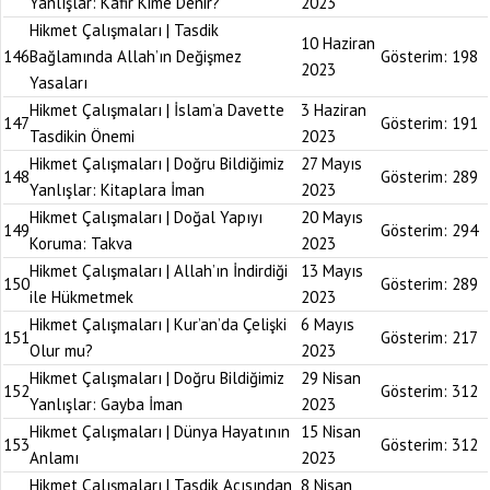
Yanlışlar: Kafir Kime Denir?
2023
Hikmet Çalışmaları | Tasdik
10 Haziran
146
Bağlamında Allah’ın Değişmez
Gösterim:
198
2023
Yasaları
Hikmet Çalışmaları | İslam’a Davette
3 Haziran
147
Gösterim:
191
Tasdikin Önemi
2023
Hikmet Çalışmaları | Doğru Bildiğimiz
27 Mayıs
148
Gösterim:
289
Yanlışlar: Kitaplara İman
2023
Hikmet Çalışmaları | Doğal Yapıyı
20 Mayıs
149
Gösterim:
294
Koruma: Takva
2023
Hikmet Çalışmaları | Allah’ın İndirdiği
13 Mayıs
150
Gösterim:
289
ile Hükmetmek
2023
Hikmet Çalışmaları | Kur’an’da Çelişki
6 Mayıs
151
Gösterim:
217
Olur mu?
2023
Hikmet Çalışmaları | Doğru Bildiğimiz
29 Nisan
152
Gösterim:
312
Yanlışlar: Gayba İman
2023
Hikmet Çalışmaları | Dünya Hayatının
15 Nisan
153
Gösterim:
312
Anlamı
2023
Hikmet Çalışmaları | Tasdik Açısından
8 Nisan