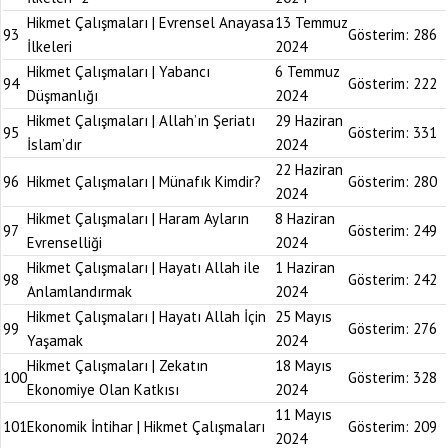
Hikmet Çalışmaları | Evrensel Anayasa
13 Temmuz
93
Gösterim:
286
İlkeleri
2024
Hikmet Çalışmaları | Yabancı
6 Temmuz
94
Gösterim:
222
Düşmanlığı
2024
Hikmet Çalışmaları | Allah’ın Şeriatı
29 Haziran
95
Gösterim:
331
İslam’dır
2024
22 Haziran
96
Hikmet Çalışmaları | Münafık Kimdir?
Gösterim:
280
2024
Hikmet Çalışmaları | Haram Ayların
8 Haziran
97
Gösterim:
249
Evrenselliği
2024
Hikmet Çalışmaları | Hayatı Allah ile
1 Haziran
98
Gösterim:
242
Anlamlandırmak
2024
Hikmet Çalışmaları | Hayatı Allah İçin
25 Mayıs
99
Gösterim:
276
Yaşamak
2024
Hikmet Çalışmaları | Zekatın
18 Mayıs
100
Gösterim:
328
Ekonomiye Olan Katkısı
2024
11 Mayıs
101
Ekonomik İntihar | Hikmet Çalışmaları
Gösterim:
209
2024