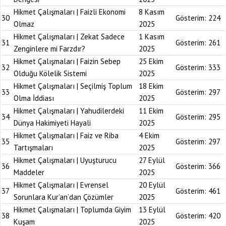
Hikmet Çalışmaları | Faizli Ekonomi
8 Kasım
30
Gösterim:
224
Olmaz
2025
Hikmet Çalışmaları | Zekat Sadece
1 Kasım
31
Gösterim:
261
Zenginlere mi Farzdır?
2025
Hikmet Çalışmaları | Faizin Sebep
25 Ekim
32
Gösterim:
333
Olduğu Kölelik Sistemi
2025
Hikmet Çalışmaları | Seçilmiş Toplum
18 Ekim
33
Gösterim:
297
Olma İddiası
2025
Hikmet Çalışmaları | Yahudilerdeki
11 Ekim
34
Gösterim:
295
Dünya Hakimiyeti Hayali
2025
Hikmet Çalışmaları | Faiz ve Riba
4 Ekim
35
Gösterim:
297
Tartışmaları
2025
Hikmet Çalışmaları | Uyuşturucu
27 Eylül
36
Gösterim:
366
Maddeler
2025
Hikmet Çalışmaları | Evrensel
20 Eylül
37
Gösterim:
461
Sorunlara Kur’an’dan Çözümler
2025
Hikmet Çalışmaları | Toplumda Giyim
13 Eylül
38
Gösterim:
420
Kuşam
2025