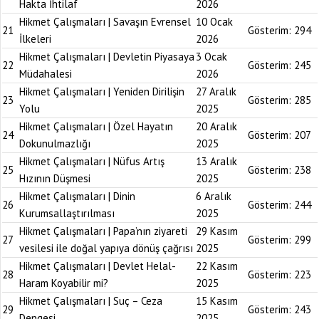
Hakta İhtilaf
2026
Hikmet Çalışmaları | Savaşın Evrensel
10 Ocak
21
Gösterim:
294
İlkeleri
2026
Hikmet Çalışmaları | Devletin Piyasaya
3 Ocak
22
Gösterim:
245
Müdahalesi
2026
Hikmet Çalışmaları | Yeniden Dirilişin
27 Aralık
23
Gösterim:
285
Yolu
2025
Hikmet Çalışmaları | Özel Hayatın
20 Aralık
24
Gösterim:
207
Dokunulmazlığı
2025
Hikmet Çalışmaları | Nüfus Artış
13 Aralık
25
Gösterim:
238
Hızının Düşmesi
2025
Hikmet Çalışmaları | Dinin
6 Aralık
26
Gösterim:
244
Kurumsallaştırılması
2025
Hikmet Çalışmaları | Papa’nın ziyareti
29 Kasım
27
Gösterim:
299
vesilesi ile doğal yapıya dönüş çağrısı
2025
Hikmet Çalışmaları | Devlet Helal-
22 Kasım
28
Gösterim:
223
Haram Koyabilir mi?
2025
Hikmet Çalışmaları | Suç – Ceza
15 Kasım
29
Gösterim:
243
Dengesi
2025