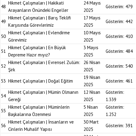
Hikmet Çalışmaları | Hakikati
24 Mayıs
48
Gösterim:
479
Arayanların Önündeki Engeller
2025
Hikmet Çalışmaları | Barış Teklifi
17 Mayıs
49
Gösterim:
442
Karşısında Görevlerimiz
2025
Hikmet Çalışmaları | Evlendirme
10 Mayıs
50
Gösterim:
410
Görevimiz
2025
Hikmet Çalışmaları | En Büyük
3 Mayıs
51
Gösterim:
484
Depreme Hazır mıyız?
2025
Hikmet Çalışmaları | Evrensel Zulüm:
26 Nisan
52
Gösterim:
540
Şirk
2025
19 Nisan
53
Hikmet Çalışmaları | Doğal Eğitim
Gösterim:
461
2025
Hikmet Çalışmaları | Mümin Olmanın
12 Nisan
Gösterim:
54
Gereği
2025
1.339
Hikmet Çalışmaları | Müminlerin
5 Nisan
Gösterim:
55
Başkalarına Özenmesi
2025
1.252
Hikmet Çalışmaları | İnsanların ve
30 Mart
56
Gösterim:
391
Cinlerin Muhalif Yapısı
2025