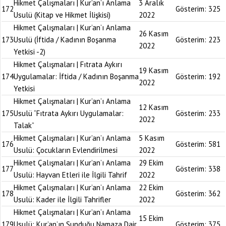
Hikmet Çalışmaları | Kur’an’ı Anlama
3 Aralık
172
Gösterim:
325
Usulü (Kitap ve Hikmet İlişkisi)
2022
Hikmet Çalışmaları | Kur’an’ı Anlama
26 Kasım
173
Usulü (İftida / Kadının Boşanma
Gösterim:
223
2022
Yetkisi -2)
Hikmet Çalışmaları | Fıtrata Aykırı
19 Kasım
174
Uygulamalar: İftida / Kadının Boşanma
Gösterim:
192
2022
Yetkisi
Hikmet Çalışmaları | Kur’an’ı Anlama
12 Kasım
175
Usulü “Fıtrata Aykırı Uygulamalar:
Gösterim:
233
2022
Talak”
Hikmet Çalışmaları | Kur’an’ı Anlama
5 Kasım
176
Gösterim:
581
Usulü: Çocukların Evlendirilmesi
2022
Hikmet Çalışmaları | Kur’an’ı Anlama
29 Ekim
177
Gösterim:
338
Usulü: Hayvan Etleri ile İlgili Tahrif
2022
Hikmet Çalışmaları | Kur’an’ı Anlama
22 Ekim
178
Gösterim:
362
Usulü: Kader ile İlgili Tahrifler
2022
Hikmet Çalışmaları | Kur’an’ı Anlama
15 Ekim
179
Usulü: Kur’an’ın Sunduğu Namaza Dair
Gösterim:
375