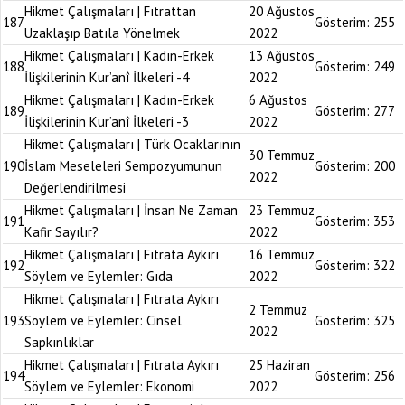
Hikmet Çalışmaları | Fıtrattan
20 Ağustos
187
Gösterim:
255
Uzaklaşıp Batıla Yönelmek
2022
Hikmet Çalışmaları | Kadın-Erkek
13 Ağustos
188
Gösterim:
249
İlişkilerinin Kur’anî İlkeleri -4
2022
Hikmet Çalışmaları | Kadın-Erkek
6 Ağustos
189
Gösterim:
277
İlişkilerinin Kur’anî İlkeleri -3
2022
Hikmet Çalışmaları | Türk Ocaklarının
30 Temmuz
190
İslam Meseleleri Sempozyumunun
Gösterim:
200
2022
Değerlendirilmesi
Hikmet Çalışmaları | İnsan Ne Zaman
23 Temmuz
191
Gösterim:
353
Kafir Sayılır?
2022
Hikmet Çalışmaları | Fıtrata Aykırı
16 Temmuz
192
Gösterim:
322
Söylem ve Eylemler: Gıda
2022
Hikmet Çalışmaları | Fıtrata Aykırı
2 Temmuz
193
Söylem ve Eylemler: Cinsel
Gösterim:
325
2022
Sapkınlıklar
Hikmet Çalışmaları | Fıtrata Aykırı
25 Haziran
194
Gösterim:
256
Söylem ve Eylemler: Ekonomi
2022