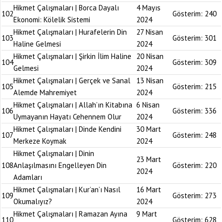
Hikmet Çalışmaları | Borca Dayalı
4 Mayıs
102
Gösterim:
240
Ekonomi: Kölelik Sistemi
2024
Hikmet Çalışmaları | Hurafelerin Din
27 Nisan
103
Gösterim:
301
Haline Gelmesi
2024
Hikmet Çalışmaları | Şirkin İlim Haline
20 Nisan
104
Gösterim:
309
Gelmesi
2024
Hikmet Çalışmaları | Gerçek ve Sanal
13 Nisan
105
Gösterim:
215
Alemde Mahremiyet
2024
Hikmet Çalışmaları | Allah’ın Kitabına
6 Nisan
106
Gösterim:
336
Uymayanın Hayatı Cehennem Olur
2024
Hikmet Çalışmaları | Dinde Kendini
30 Mart
107
Gösterim:
248
Merkeze Koymak
2024
Hikmet Çalışmaları | Dinin
23 Mart
108
Anlaşılmasını Engelleyen Din
Gösterim:
220
2024
Adamları
Hikmet Çalışmaları | Kur’an’ı Nasıl
16 Mart
109
Gösterim:
273
Okumalıyız?
2024
Hikmet Çalışmaları | Ramazan Ayına
9 Mart
110
Gösterim:
628