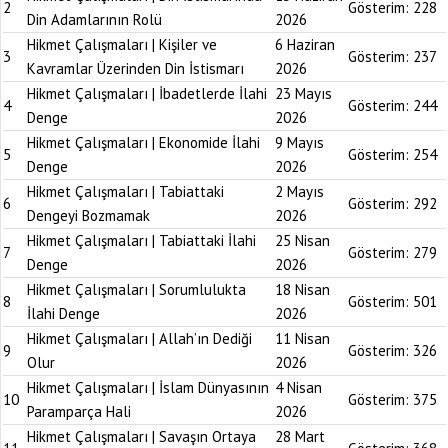
2
Gösterim:
228
Din Adamlarının Rolü
2026
Hikmet Çalışmaları | Kişiler ve
6 Haziran
3
Gösterim:
237
Kavramlar Üzerinden Din İstismarı
2026
Hikmet Çalışmaları | İbadetlerde İlahi
23 Mayıs
4
Gösterim:
244
Denge
2026
Hikmet Çalışmaları | Ekonomide İlahi
9 Mayıs
5
Gösterim:
254
Denge
2026
Hikmet Çalışmaları | Tabiattaki
2 Mayıs
6
Gösterim:
292
Dengeyi Bozmamak
2026
Hikmet Çalışmaları | Tabiattaki İlahi
25 Nisan
7
Gösterim:
279
Denge
2026
Hikmet Çalışmaları | Sorumlulukta
18 Nisan
8
Gösterim:
501
İlahi Denge
2026
Hikmet Çalışmaları | Allah’ın Dediği
11 Nisan
9
Gösterim:
326
Olur
2026
Hikmet Çalışmaları | İslam Dünyasının
4 Nisan
10
Gösterim:
375
Paramparça Hali
2026
Hikmet Çalışmaları | Savaşın Ortaya
28 Mart