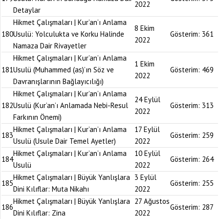
2022
Detaylar
Hikmet Çalışmaları | Kur’an’ı Anlama
8 Ekim
180
Usulü: Yolculukta ve Korku Halinde
Gösterim:
361
2022
Namaza Dair Rivayetler
Hikmet Çalışmaları | Kur’an’ı Anlama
1 Ekim
181
Usulü (Muhammed (as)’ın Söz ve
Gösterim:
469
2022
Davranışlarının Bağlayıcılığı)
Hikmet Çalışmaları | Kur’an’ı Anlama
24 Eylül
182
Usulü (Kur’an’ı Anlamada Nebi-Resul
Gösterim:
313
2022
Farkının Önemi)
Hikmet Çalışmaları | Kur’an’ı Anlama
17 Eylül
183
Gösterim:
259
Usulü (Usule Dair Temel Ayetler)
2022
Hikmet Çalışmaları | Kur’an’ı Anlama
10 Eylül
184
Gösterim:
264
Usulü
2022
Hikmet Çalışmaları | Büyük Yanlışlara
3 Eylül
185
Gösterim:
255
Dini Kılıflar: Muta Nikahı
2022
Hikmet Çalışmaları | Büyük Yanlışlara
27 Ağustos
186
Gösterim:
287
Dini Kılıflar: Zina
2022