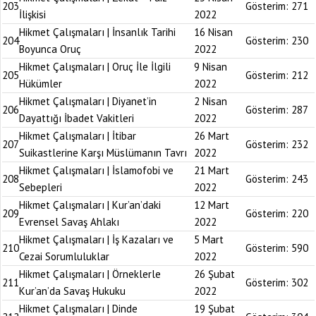
203
Gösterim:
271
İlişkisi
2022
Hikmet Çalışmaları | İnsanlık Tarihi
16 Nisan
204
Gösterim:
230
Boyunca Oruç
2022
Hikmet Çalışmaları | Oruç İle İlgili
9 Nisan
205
Gösterim:
212
Hükümler
2022
Hikmet Çalışmaları | Diyanet’in
2 Nisan
206
Gösterim:
287
Dayattığı İbadet Vakitleri
2022
Hikmet Çalışmaları | İtibar
26 Mart
207
Gösterim:
232
Suikastlerine Karşı Müslümanın Tavrı
2022
Hikmet Çalışmaları | İslamofobi ve
21 Mart
208
Gösterim:
243
Sebepleri
2022
Hikmet Çalışmaları | Kur’an’daki
12 Mart
209
Gösterim:
220
Evrensel Savaş Ahlakı
2022
Hikmet Çalışmaları | İş Kazaları ve
5 Mart
210
Gösterim:
590
Cezai Sorumluluklar
2022
Hikmet Çalışmaları | Örneklerle
26 Şubat
211
Gösterim:
302
Kur’an’da Savaş Hukuku
2022
Hikmet Çalışmaları | Dinde
19 Şubat