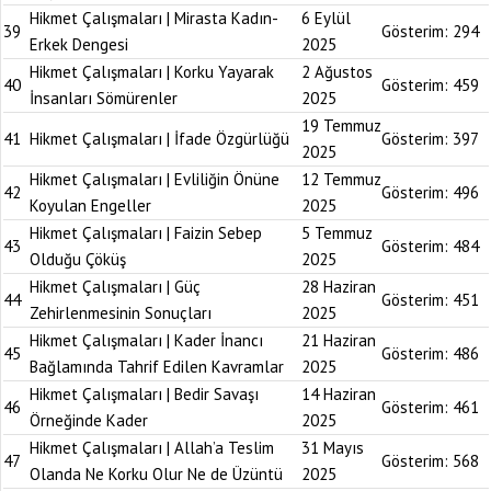
Hikmet Çalışmaları | Mirasta Kadın-
6 Eylül
39
Gösterim:
294
Erkek Dengesi
2025
Hikmet Çalışmaları | Korku Yayarak
2 Ağustos
40
Gösterim:
459
İnsanları Sömürenler
2025
19 Temmuz
41
Hikmet Çalışmaları | İfade Özgürlüğü
Gösterim:
397
2025
Hikmet Çalışmaları | Evliliğin Önüne
12 Temmuz
42
Gösterim:
496
Koyulan Engeller
2025
Hikmet Çalışmaları | Faizin Sebep
5 Temmuz
43
Gösterim:
484
Olduğu Çöküş
2025
Hikmet Çalışmaları | Güç
28 Haziran
44
Gösterim:
451
Zehirlenmesinin Sonuçları
2025
Hikmet Çalışmaları | Kader İnancı
21 Haziran
45
Gösterim:
486
Bağlamında Tahrif Edilen Kavramlar
2025
Hikmet Çalışmaları | Bedir Savaşı
14 Haziran
46
Gösterim:
461
Örneğinde Kader
2025
Hikmet Çalışmaları | Allah’a Teslim
31 Mayıs
47
Gösterim:
568
Olanda Ne Korku Olur Ne de Üzüntü
2025