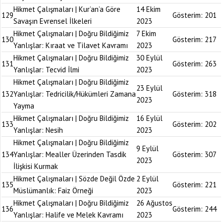
Hikmet Çalışmaları | Kur’an’a Göre
14 Ekim
129
Gösterim:
201
Savaşın Evrensel İlkeleri
2023
Hikmet Çalışmaları | Doğru Bildiğimiz
7 Ekim
130
Gösterim:
217
Yanlışlar: Kıraat ve Tilavet Kavramı
2023
Hikmet Çalışmaları | Doğru Bildiğimiz
30 Eylül
131
Gösterim:
263
Yanlışlar: Tecvid İlmi
2023
Hikmet Çalışmaları | Doğru Bildiğimiz
23 Eylül
132
Yanlışlar: Tedricilik/Hükümleri Zamana
Gösterim:
318
2023
Yayma
Hikmet Çalışmaları | Doğru Bildiğimiz
16 Eylül
133
Gösterim:
202
Yanlışlar: Nesih
2023
Hikmet Çalışmaları | Doğru Bildiğimiz
9 Eylül
134
Yanlışlar: Mealler Üzerinden Tasdik
Gösterim:
307
2023
İlişkisi Kurmak
Hikmet Çalışmaları | Sözde Değil Özde
2 Eylül
135
Gösterim:
221
Müslümanlık: Faiz Örneği
2023
Hikmet Çalışmaları | Doğru Bildiğimiz
26 Ağustos
136
Gösterim:
244
Yanlışlar: Halife ve Melek Kavramı
2023