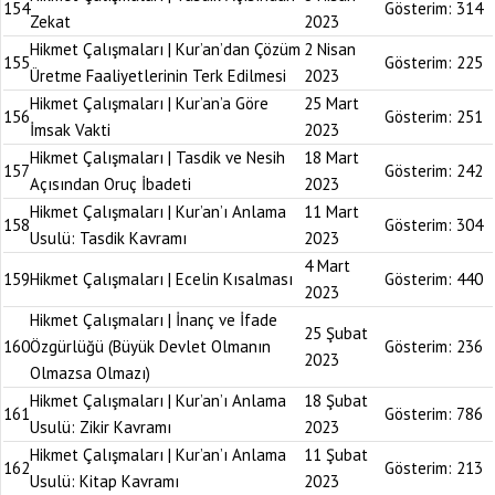
154
Gösterim:
314
Zekat
2023
Hikmet Çalışmaları | Kur’an’dan Çözüm
2 Nisan
155
Gösterim:
225
Üretme Faaliyetlerinin Terk Edilmesi
2023
Hikmet Çalışmaları | Kur’an’a Göre
25 Mart
156
Gösterim:
251
İmsak Vakti
2023
Hikmet Çalışmaları | Tasdik ve Nesih
18 Mart
157
Gösterim:
242
Açısından Oruç İbadeti
2023
Hikmet Çalışmaları | Kur’an’ı Anlama
11 Mart
158
Gösterim:
304
Usulü: Tasdik Kavramı
2023
4 Mart
159
Hikmet Çalışmaları | Ecelin Kısalması
Gösterim:
440
2023
Hikmet Çalışmaları | İnanç ve İfade
25 Şubat
160
Özgürlüğü (Büyük Devlet Olmanın
Gösterim:
236
2023
Olmazsa Olmazı)
Hikmet Çalışmaları | Kur’an’ı Anlama
18 Şubat
161
Gösterim:
786
Usulü: Zikir Kavramı
2023
Hikmet Çalışmaları | Kur’an’ı Anlama
11 Şubat
162
Gösterim:
213
Usulü: Kitap Kavramı
2023