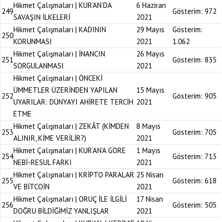
Hikmet Çalışmaları | KUR’AN’DA
6 Haziran
249
Gösterim:
972
SAVAŞIN İLKELERİ
2021
Hikmet Çalışmaları | KADININ
29 Mayıs
Gösterim:
250
KORUNMASI
2021
1.062
Hikmet Çalışmaları | İNANCIN
26 Mayıs
251
Gösterim:
835
SORGULANMASI
2021
Hikmet Çalışmaları | ÖNCEKİ
ÜMMETLER ÜZERİNDEN YAPILAN
15 Mayıs
252
Gösterim:
905
UYARILAR: DÜNYAYI AHİRETE TERCİH
2021
ETME
Hikmet Çalışmaları | ZEKÂT (KİMDEN
8 Mayıs
253
Gösterim:
705
ALINIR, KİME VERİLİR?)
2021
Hikmet Çalışmaları | KUR’AN’A GÖRE
1 Mayıs
254
Gösterim:
713
NEBİ-RESUL FARKI
2021
Hikmet Çalışmaları | KRİPTO PARALAR
25 Nisan
255
Gösterim:
618
VE BİTCOİN
2021
Hikmet Çalışmaları | ORUÇ İLE İLGİLİ
17 Nisan
256
Gösterim:
505
DOĞRU BİLDİĞİMİZ YANLIŞLAR
2021