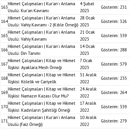
Hikmet Çalışmaları | Kur’an’ı Anlama
4 Şubat
163
Gösterim:
231
Usulü: Kur’an Kavramı
2023
Hikmet Çalışmaları | Kur’an’ı Anlama
28 Ocak
164
Gösterim:
326
Usulü: Vahiy Kavramı -2 (Kıble Örneği)
2023
Hikmet Çalışmaları | Kur’an’ı Anlama
21 Ocak
165
Gösterim:
339
Usulü: Vahiy Kavramı
2023
Hikmet Çalışmaları | Kur’an’ı Anlama
14 Ocak
166
Gösterim:
288
Usulü: Din Tanımı
2023
Hikmet Çalışmaları | Kitap ve Hikmet
7 Ocak
167
Gösterim:
379
İlişkisi: Ayaklara Mesh Örneği
2023
Hikmet Çalışmaları | Kitap ve Hikmet
31 Aralık
168
Gösterim:
235
İlişkisi: Kölelik ve Cariyelik
2022
Hikmet Çalışmaları | Kitap ve Hikmet
24 Aralık
169
Gösterim:
264
İlişkisi: Namazın Kazası Olur Mu?
2022
Hikmet Çalışmaları | Kitap ve Hikmet
17 Aralık
170
Gösterim:
339
İlişkisi: Kadınların Şahitliği Örneği
2022
Hikmet Çalışmaları | Kur’an’ı Anlama
10 Aralık
171
Gösterim:
279
Usulü (Faiz Örneği)
2022