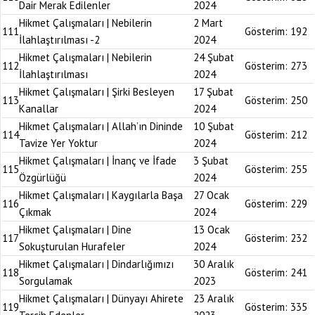
Dair Merak Edilenler
2024
Hikmet Çalışmaları | Nebilerin
2 Mart
111
Gösterim:
192
İlahlaştırılması -2
2024
Hikmet Çalışmaları | Nebilerin
24 Şubat
112
Gösterim:
273
İlahlaştırılması
2024
Hikmet Çalışmaları | Şirki Besleyen
17 Şubat
113
Gösterim:
250
Kanallar
2024
Hikmet Çalışmaları | Allah’ın Dininde
10 Şubat
114
Gösterim:
212
Tavize Yer Yoktur
2024
Hikmet Çalışmaları | İnanç ve İfade
3 Şubat
115
Gösterim:
255
Özgürlüğü
2024
Hikmet Çalışmaları | Kaygılarla Başa
27 Ocak
116
Gösterim:
229
Çıkmak
2024
Hikmet Çalışmaları | Dine
13 Ocak
117
Gösterim:
232
Sokuşturulan Hurafeler
2024
Hikmet Çalışmaları | Dindarlığımızı
30 Aralık
118
Gösterim:
241
Sorgulamak
2023
Hikmet Çalışmaları | Dünyayı Ahirete
23 Aralık
119
Gösterim:
335