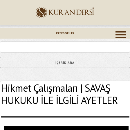
İsminiz (*)
KATEGORILER
Epostanız (*)
Hikmet Çalışmaları | SAVAŞ
Yaşadığınız Hatanın Ayrıntıları
HUKUKU İLE İLGİLİ AYETLER
Bağlantıyı Gönderin