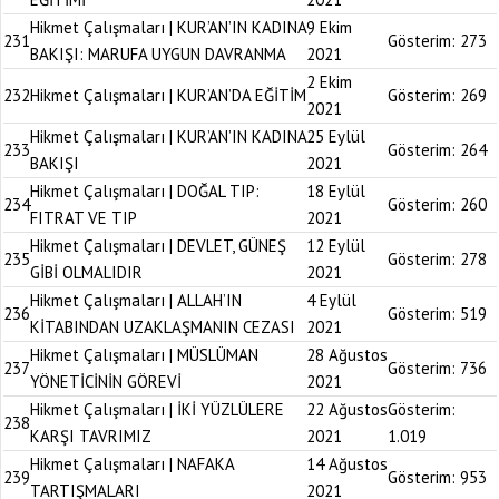
Hikmet Çalışmaları | KUR’AN’IN KADINA
9 Ekim
231
Gösterim:
273
BAKIŞI: MARUFA UYGUN DAVRANMA
2021
2 Ekim
232
Hikmet Çalışmaları | KUR’AN’DA EĞİTİM
Gösterim:
269
2021
Hikmet Çalışmaları | KUR’AN’IN KADINA
25 Eylül
233
Gösterim:
264
BAKIŞI
2021
Hikmet Çalışmaları | DOĞAL TIP:
18 Eylül
234
Gösterim:
260
FITRAT VE TIP
2021
Hikmet Çalışmaları | DEVLET, GÜNEŞ
12 Eylül
235
Gösterim:
278
GİBİ OLMALIDIR
2021
Hikmet Çalışmaları | ALLAH’IN
4 Eylül
236
Gösterim:
519
KİTABINDAN UZAKLAŞMANIN CEZASI
2021
Hikmet Çalışmaları | MÜSLÜMAN
28 Ağustos
237
Gösterim:
736
YÖNETİCİNİN GÖREVİ
2021
Hikmet Çalışmaları | İKİ YÜZLÜLERE
22 Ağustos
Gösterim:
238
KARŞI TAVRIMIZ
2021
1.019
Hikmet Çalışmaları | NAFAKA
14 Ağustos
239
Gösterim:
953
TARTIŞMALARI
2021