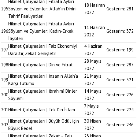
Hikmet Çalışmaları | Fıtrata Aykırı
18 Haziran
195
Söylem ve Eylemler: Allah’ın Dinini
Gösterim:
281
2022
Tahrif Faaliyetleri
Hikmet Çalışmaları | Fıtrata Aykırı
11 Haziran
196
Söylem ve Eylemler: Kadın-Erkek
Gösterim:
372
2022
İlişkileri
Hikmet Çalışmaları | Faiz Ekonomiyi
4 Haziran
197
Gösterim:
199
Daraltır, Zekat Genişletir
2022
28 Mayıs
198
Hikmet Çalışmaları | Din ve Fıtrat
Gösterim:
287
2022
Hikmet Çalışmaları | İnsanın Allah’a
21 Mayıs
199
Gösterim:
321
Karşı Tutumu
2022
Hikmet Çalışmaları | İbrahimî Dinler
14 Mayıs
200
Gösterim:
226
Söylemi
2022
7 Mayıs
201
Hikmet Çalışmaları | Tek Din İslam
Gösterim:
224
2022
Hikmet Çalışmaları | Büyük Ödül İçin
30 Nisan
202
Gösterim:
246
Büyük Bedel
2022
Hikmet Çalışmaları | Zekat – Faiz
23 Nisan