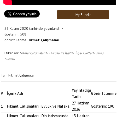
Mp3 İndir
23 Kasım 2020 tarihinde yayınlandı.
Gösterim:
508
görüntülenme
Hikmet Çalışmaları
Etiketleri:
>
>
>
Hikmet Çalışmaları
Hukuku ile İlgili
İlgili Ayetler
savaş
hukuku
Tüm Hikmet Çalışmaları
Yayınladığı
#
İçerik Adı
Görüntülenme
Tarih
27 Haziran
1
Hikmet Çalışmaları | Evlilik ve Nafaka
Gösterim:
190
2026
Hikmet Çalışmaları | Din İstismarında
13 Haziran