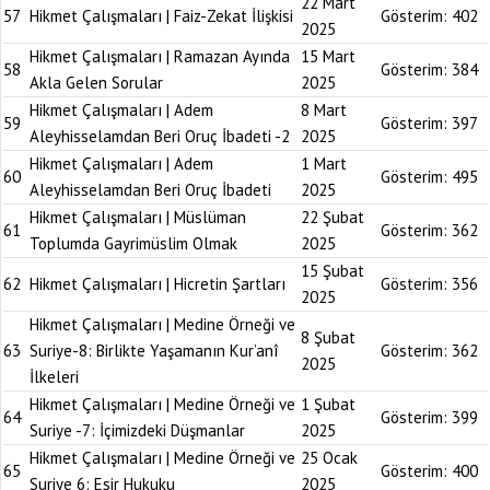
22 Mart
57
Hikmet Çalışmaları | Faiz-Zekat İlişkisi
Gösterim:
402
2025
Hikmet Çalışmaları | Ramazan Ayında
15 Mart
58
Gösterim:
384
Akla Gelen Sorular
2025
Hikmet Çalışmaları | Adem
8 Mart
59
Gösterim:
397
Aleyhisselamdan Beri Oruç İbadeti -2
2025
Hikmet Çalışmaları | Adem
1 Mart
60
Gösterim:
495
Aleyhisselamdan Beri Oruç İbadeti
2025
Hikmet Çalışmaları | Müslüman
22 Şubat
61
Gösterim:
362
Toplumda Gayrimüslim Olmak
2025
15 Şubat
62
Hikmet Çalışmaları | Hicretin Şartları
Gösterim:
356
2025
Hikmet Çalışmaları | Medine Örneği ve
8 Şubat
63
Suriye-8: Birlikte Yaşamanın Kur’anî
Gösterim:
362
2025
İlkeleri
Hikmet Çalışmaları | Medine Örneği ve
1 Şubat
64
Gösterim:
399
Suriye -7: İçimizdeki Düşmanlar
2025
Hikmet Çalışmaları | Medine Örneği ve
25 Ocak
65
Gösterim:
400
Suriye 6: Esir Hukuku
2025