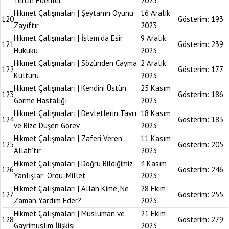
Tercih Edenler
2023
Hikmet Çalışmaları | Şeytanın Oyunu
16 Aralık
120
Gösterim:
193
Zayıftır
2023
Hikmet Çalışmaları | İslam’da Esir
9 Aralık
121
Gösterim:
239
Hukuku
2023
Hikmet Çalışmaları | Sözünden Cayma
2 Aralık
122
Gösterim:
177
Kültürü
2023
Hikmet Çalışmaları | Kendini Üstün
25 Kasım
123
Gösterim:
186
Görme Hastalığı
2023
Hikmet Çalışmaları | Devletlerin Tavrı
18 Kasım
124
Gösterim:
183
ve Bize Düşen Görev
2023
Hikmet Çalışmaları | Zaferi Veren
11 Kasım
125
Gösterim:
205
Allah’tır
2023
Hikmet Çalışmaları | Doğru Bildiğimiz
4 Kasım
126
Gösterim:
246
Yanlışlar: Ordu-Millet
2023
Hikmet Çalışmaları | Allah Kime, Ne
28 Ekim
127
Gösterim:
255
Zaman Yardım Eder?
2023
Hikmet Çalışmaları | Müslüman ve
21 Ekim
128
Gösterim:
279
Gayrimüslim İlişkisi
2023