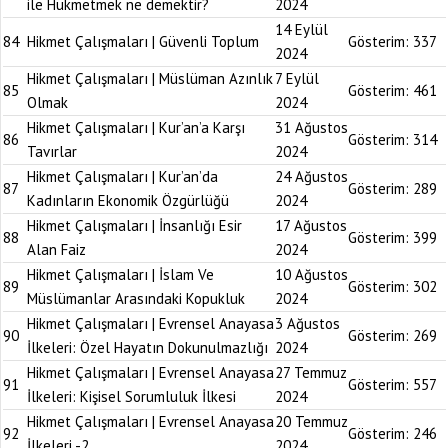
ile Hükmetmek ne demektir?
2024
14 Eylül
84
Hikmet Çalışmaları | Güvenli Toplum
Gösterim:
337
2024
Hikmet Çalışmaları | Müslüman Azınlık
7 Eylül
85
Gösterim:
461
Olmak
2024
Hikmet Çalışmaları | Kur’an’a Karşı
31 Ağustos
86
Gösterim:
314
Tavırlar
2024
Hikmet Çalışmaları | Kur’an’da
24 Ağustos
87
Gösterim:
289
Kadınların Ekonomik Özgürlüğü
2024
Hikmet Çalışmaları | İnsanlığı Esir
17 Ağustos
88
Gösterim:
399
Alan Faiz
2024
Hikmet Çalışmaları | İslam Ve
10 Ağustos
89
Gösterim:
302
Müslümanlar Arasındaki Kopukluk
2024
Hikmet Çalışmaları | Evrensel Anayasa
3 Ağustos
90
Gösterim:
269
İlkeleri: Özel Hayatın Dokunulmazlığı
2024
Hikmet Çalışmaları | Evrensel Anayasa
27 Temmuz
91
Gösterim:
557
İlkeleri: Kişisel Sorumluluk İlkesi
2024
Hikmet Çalışmaları | Evrensel Anayasa
20 Temmuz
92
Gösterim:
246
İlkeleri -2
2024