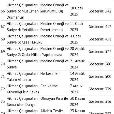
Hikmet Çalışmaları | Medine Örneği ve
18 Ocak
66
Suriye 5: Müslüman Görünümlü Dış
Gösterim:
342
2025
Düşmanlar
Hikmet Çalışmaları | Medine Örneği ve
11 Ocak
67
Gösterim:
417
Suriye 4: Yetkililerin Denetlenmesi
2025
Hikmet Çalışmaları | Medine Örneği ve
4 Ocak
68
Gösterim:
431
Suriye 3: Ceza Hukuku
2025
Hikmet Çalışmaları | Medine Örneği ve
28 Aralık
69
Gösterim:
377
Suriye 2: Ordu-Millet Yapılanması
2024
Hikmet Çalışmaları | Medine Örneği ve
21 Aralık
70
Gösterim:
360
Suriye
2024
Hikmet Çalışmaları | Herkesin En
14 Aralık
71
Gösterim:
500
Yakını Allah’tır
2024
Hikmet Çalışmaları | Can ve Mal
7 Aralık
72
Gösterim:
339
Güvenliği İçin Savaş
2024
Hikmet Çalışmaları | Olmayan Para ile
30 Kasım
73
Gösterim:
316
Sömürülen Dünya
2024
Hikmet Çalışmaları | Allah’a Teslim
23 Kasım
74
Gösterim:
353