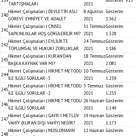
239
Gösterim:
953
TARTIŞMALARI
2021
Hikmet Çalışmaları | DEVLETİN ASLİ
8 Ağustos
Gösterim:
240
GÖREVİ: EMNİYET VE ADALET
2021
1.362
Hikmet Çalışmaları | CİNSEL
31 Temmuz
Gösterim:
241
SAPKINLIKLAR HOŞ GÖRÜLEBİLİR Mİ?
2021
1.328
Hikmet Çalışmaları | EVLİLİKTE
24 Temmuz
Gösterim:
242
TOPLUMSAL VE HUKUKİ ZORLUKLAR
2021
1.186
Hikmet Çalışmaları | KUR’AN’DAN
18 Temmuz
Gösterim:
243
BAŞKA KAYNAK VAR MI?
2021
2.081
Hikmet Çalışmaları | HİKMET METODU
10 Temmuz
Gösterim:
244
İLE İLGİLİ SORULAR -3
2021
1.239
Hikmet Çalışmaları | HİKMET METODU
3 Temmuz
Gösterim:
245
İLE İLGİLİ SORULAR -2
2021
1.235
Hikmet Çalışmaları | HİKMET METODU
26 Haziran
Gösterim:
246
İLE İLGİLİ SORULAR
2021
1.149
Hikmet Çalışmaları | GAYR-İ METLÜV
19 Haziran
Gösterim:
247
VAHİY (KUR’AN DIŞI VAHİY) NEDİR?
2021
1.173
Hikmet Çalışmaları | MÜSLÜMANIN
12 Haziran
Gösterim:
248