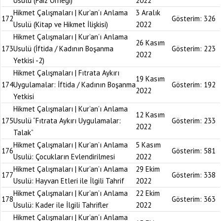
Usulü (Faiz Örneği)
2022
Hikmet Çalışmaları | Kur’an’ı Anlama
3 Aralık
172
Gösterim:
326
Usulü (Kitap ve Hikmet İlişkisi)
2022
Hikmet Çalışmaları | Kur’an’ı Anlama
26 Kasım
173
Usulü (İftida / Kadının Boşanma
Gösterim:
223
2022
Yetkisi -2)
Hikmet Çalışmaları | Fıtrata Aykırı
19 Kasım
174
Uygulamalar: İftida / Kadının Boşanma
Gösterim:
192
2022
Yetkisi
Hikmet Çalışmaları | Kur’an’ı Anlama
12 Kasım
175
Usulü “Fıtrata Aykırı Uygulamalar:
Gösterim:
233
2022
Talak”
Hikmet Çalışmaları | Kur’an’ı Anlama
5 Kasım
176
Gösterim:
581
Usulü: Çocukların Evlendirilmesi
2022
Hikmet Çalışmaları | Kur’an’ı Anlama
29 Ekim
177
Gösterim:
338
Usulü: Hayvan Etleri ile İlgili Tahrif
2022
Hikmet Çalışmaları | Kur’an’ı Anlama
22 Ekim
178
Gösterim:
363
Usulü: Kader ile İlgili Tahrifler
2022
Hikmet Çalışmaları | Kur’an’ı Anlama