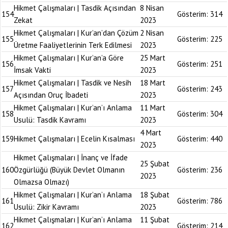
Hikmet Çalışmaları | Tasdik Açısından
8 Nisan
154
Gösterim:
314
Zekat
2023
Hikmet Çalışmaları | Kur’an’dan Çözüm
2 Nisan
155
Gösterim:
225
Üretme Faaliyetlerinin Terk Edilmesi
2023
Hikmet Çalışmaları | Kur’an’a Göre
25 Mart
156
Gösterim:
251
İmsak Vakti
2023
Hikmet Çalışmaları | Tasdik ve Nesih
18 Mart
157
Gösterim:
243
Açısından Oruç İbadeti
2023
Hikmet Çalışmaları | Kur’an’ı Anlama
11 Mart
158
Gösterim:
304
Usulü: Tasdik Kavramı
2023
4 Mart
159
Hikmet Çalışmaları | Ecelin Kısalması
Gösterim:
440
2023
Hikmet Çalışmaları | İnanç ve İfade
25 Şubat
160
Özgürlüğü (Büyük Devlet Olmanın
Gösterim:
236
2023
Olmazsa Olmazı)
Hikmet Çalışmaları | Kur’an’ı Anlama
18 Şubat
161
Gösterim:
786
Usulü: Zikir Kavramı
2023
Hikmet Çalışmaları | Kur’an’ı Anlama
11 Şubat
162
Gösterim:
214