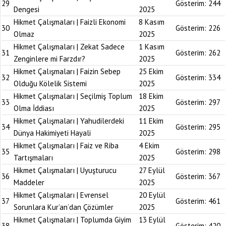
29
Gösterim:
244
Dengesi
2025
Hikmet Çalışmaları | Faizli Ekonomi
8 Kasım
30
Gösterim:
226
Olmaz
2025
Hikmet Çalışmaları | Zekat Sadece
1 Kasım
31
Gösterim:
262
Zenginlere mi Farzdır?
2025
Hikmet Çalışmaları | Faizin Sebep
25 Ekim
32
Gösterim:
334
Olduğu Kölelik Sistemi
2025
Hikmet Çalışmaları | Seçilmiş Toplum
18 Ekim
33
Gösterim:
297
Olma İddiası
2025
Hikmet Çalışmaları | Yahudilerdeki
11 Ekim
34
Gösterim:
295
Dünya Hakimiyeti Hayali
2025
Hikmet Çalışmaları | Faiz ve Riba
4 Ekim
35
Gösterim:
298
Tartışmaları
2025
Hikmet Çalışmaları | Uyuşturucu
27 Eylül
36
Gösterim:
367
Maddeler
2025
Hikmet Çalışmaları | Evrensel
20 Eylül
37
Gösterim:
461
Sorunlara Kur’an’dan Çözümler
2025
Hikmet Çalışmaları | Toplumda Giyim
13 Eylül
38
Gösterim:
420