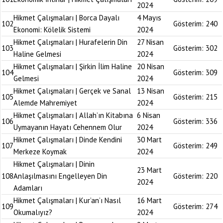
2024
Hikmet Çalışmaları | Borca Dayalı
4 Mayıs
102
Gösterim:
240
Ekonomi: Kölelik Sistemi
2024
Hikmet Çalışmaları | Hurafelerin Din
27 Nisan
103
Gösterim:
302
Haline Gelmesi
2024
Hikmet Çalışmaları | Şirkin İlim Haline
20 Nisan
104
Gösterim:
309
Gelmesi
2024
Hikmet Çalışmaları | Gerçek ve Sanal
13 Nisan
105
Gösterim:
215
Alemde Mahremiyet
2024
Hikmet Çalışmaları | Allah’ın Kitabına
6 Nisan
106
Gösterim:
336
Uymayanın Hayatı Cehennem Olur
2024
Hikmet Çalışmaları | Dinde Kendini
30 Mart
107
Gösterim:
249
Merkeze Koymak
2024
Hikmet Çalışmaları | Dinin
23 Mart
108
Anlaşılmasını Engelleyen Din
Gösterim:
220
2024
Adamları
Hikmet Çalışmaları | Kur’an’ı Nasıl
16 Mart
109
Gösterim:
274
Okumalıyız?
2024