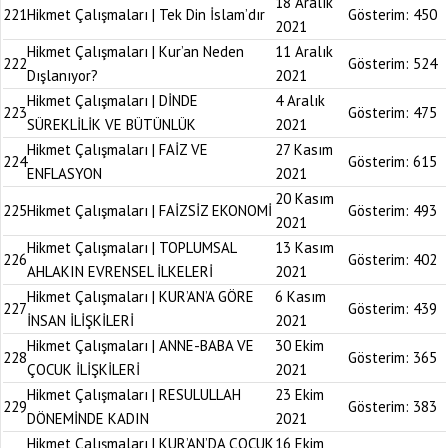
18 Aralık
221
Hikmet Çalışmaları | Tek Din İslam’dır
Gösterim:
450
2021
Hikmet Çalışmaları | Kur’an Neden
11 Aralık
222
Gösterim:
524
Dışlanıyor?
2021
Hikmet Çalışmaları | DİNDE
4 Aralık
223
Gösterim:
475
SÜREKLİLİK VE BÜTÜNLÜK
2021
Hikmet Çalışmaları | FAİZ VE
27 Kasım
224
Gösterim:
615
ENFLASYON
2021
20 Kasım
225
Hikmet Çalışmaları | FAİZSİZ EKONOMİ
Gösterim:
493
2021
Hikmet Çalışmaları | TOPLUMSAL
13 Kasım
226
Gösterim:
402
AHLAKIN EVRENSEL İLKELERİ
2021
Hikmet Çalışmaları | KUR’AN’A GÖRE
6 Kasım
227
Gösterim:
439
İNSAN İLİŞKİLERİ
2021
Hikmet Çalışmaları | ANNE-BABA VE
30 Ekim
228
Gösterim:
365
ÇOCUK İLİŞKİLERİ
2021
Hikmet Çalışmaları | RESULULLAH
23 Ekim
229
Gösterim:
383
DÖNEMİNDE KADIN
2021
Hikmet Çalışmaları | KUR’AN’DA ÇOCUK
16 Ekim