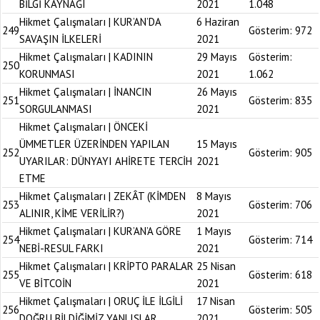
BİLGİ KAYNAĞI
2021
1.048
Hikmet Çalışmaları | KUR’AN’DA
6 Haziran
249
Gösterim:
972
SAVAŞIN İLKELERİ
2021
Hikmet Çalışmaları | KADININ
29 Mayıs
Gösterim:
250
KORUNMASI
2021
1.062
Hikmet Çalışmaları | İNANCIN
26 Mayıs
251
Gösterim:
835
SORGULANMASI
2021
Hikmet Çalışmaları | ÖNCEKİ
ÜMMETLER ÜZERİNDEN YAPILAN
15 Mayıs
252
Gösterim:
905
UYARILAR: DÜNYAYI AHİRETE TERCİH
2021
ETME
Hikmet Çalışmaları | ZEKÂT (KİMDEN
8 Mayıs
253
Gösterim:
706
ALINIR, KİME VERİLİR?)
2021
Hikmet Çalışmaları | KUR’AN’A GÖRE
1 Mayıs
254
Gösterim:
714
NEBİ-RESUL FARKI
2021
Hikmet Çalışmaları | KRİPTO PARALAR
25 Nisan
255
Gösterim:
618
VE BİTCOİN
2021
Hikmet Çalışmaları | ORUÇ İLE İLGİLİ
17 Nisan
256
Gösterim:
505
DOĞRU BİLDİĞİMİZ YANLIŞLAR
2021