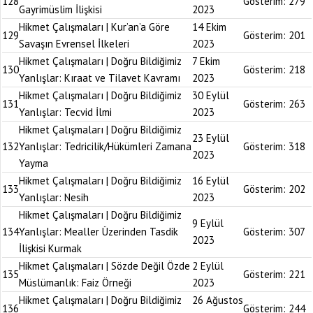
128
Gösterim:
279
Gayrimüslim İlişkisi
2023
Hikmet Çalışmaları | Kur’an’a Göre
14 Ekim
129
Gösterim:
201
Savaşın Evrensel İlkeleri
2023
Hikmet Çalışmaları | Doğru Bildiğimiz
7 Ekim
130
Gösterim:
218
Yanlışlar: Kıraat ve Tilavet Kavramı
2023
Hikmet Çalışmaları | Doğru Bildiğimiz
30 Eylül
131
Gösterim:
263
Yanlışlar: Tecvid İlmi
2023
Hikmet Çalışmaları | Doğru Bildiğimiz
23 Eylül
132
Yanlışlar: Tedricilik/Hükümleri Zamana
Gösterim:
318
2023
Yayma
Hikmet Çalışmaları | Doğru Bildiğimiz
16 Eylül
133
Gösterim:
202
Yanlışlar: Nesih
2023
Hikmet Çalışmaları | Doğru Bildiğimiz
9 Eylül
134
Yanlışlar: Mealler Üzerinden Tasdik
Gösterim:
307
2023
İlişkisi Kurmak
Hikmet Çalışmaları | Sözde Değil Özde
2 Eylül
135
Gösterim:
221
Müslümanlık: Faiz Örneği
2023
Hikmet Çalışmaları | Doğru Bildiğimiz
26 Ağustos
136
Gösterim:
244