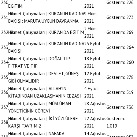
230
Gösterim:
226
EĞİTİMİ
2021
Hikmet Çalışmaları | KUR’AN’IN KADINA
9 Ekim
231
Gösterim:
273
BAKIŞI: MARUFA UYGUN DAVRANMA
2021
2 Ekim
232
Hikmet Çalışmaları | KUR’AN’DA EĞİTİM
Gösterim:
269
2021
Hikmet Çalışmaları | KUR’AN’IN KADINA
25 Eylül
233
Gösterim:
264
BAKIŞI
2021
Hikmet Çalışmaları | DOĞAL TIP:
18 Eylül
234
Gösterim:
260
FITRAT VE TIP
2021
Hikmet Çalışmaları | DEVLET, GÜNEŞ
12 Eylül
235
Gösterim:
278
GİBİ OLMALIDIR
2021
Hikmet Çalışmaları | ALLAH’IN
4 Eylül
236
Gösterim:
519
KİTABINDAN UZAKLAŞMANIN CEZASI
2021
Hikmet Çalışmaları | MÜSLÜMAN
28 Ağustos
237
Gösterim:
736
YÖNETİCİNİN GÖREVİ
2021
Hikmet Çalışmaları | İKİ YÜZLÜLERE
22 Ağustos
Gösterim:
238
KARŞI TAVRIMIZ
2021
1.019
Hikmet Çalışmaları | NAFAKA
14 Ağustos