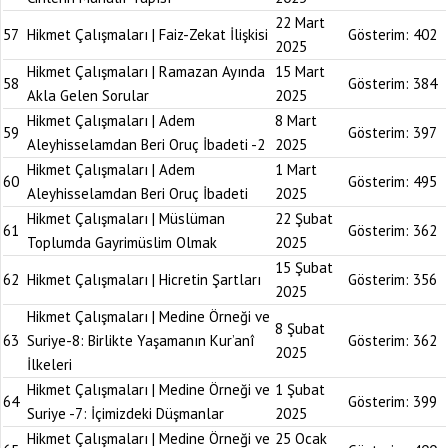
22 Mart
57
Hikmet Çalışmaları | Faiz-Zekat İlişkisi
Gösterim:
402
2025
Hikmet Çalışmaları | Ramazan Ayında
15 Mart
58
Gösterim:
384
Akla Gelen Sorular
2025
Hikmet Çalışmaları | Adem
8 Mart
59
Gösterim:
397
Aleyhisselamdan Beri Oruç İbadeti -2
2025
Hikmet Çalışmaları | Adem
1 Mart
60
Gösterim:
495
Aleyhisselamdan Beri Oruç İbadeti
2025
Hikmet Çalışmaları | Müslüman
22 Şubat
61
Gösterim:
362
Toplumda Gayrimüslim Olmak
2025
15 Şubat
62
Hikmet Çalışmaları | Hicretin Şartları
Gösterim:
356
2025
Hikmet Çalışmaları | Medine Örneği ve
8 Şubat
63
Suriye-8: Birlikte Yaşamanın Kur’anî
Gösterim:
362
2025
İlkeleri
Hikmet Çalışmaları | Medine Örneği ve
1 Şubat
64
Gösterim:
399
Suriye -7: İçimizdeki Düşmanlar
2025
Hikmet Çalışmaları | Medine Örneği ve
25 Ocak