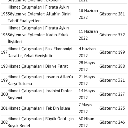
Hikmet Çalışmaları | Fıtrata Aykırı
18 Haziran
195
Söylem ve Eylemler: Allah’ın Dinini
Gösterim:
281
2022
Tahrif Faaliyetleri
Hikmet Çalışmaları | Fıtrata Aykırı
11 Haziran
196
Söylem ve Eylemler: Kadın-Erkek
Gösterim:
372
2022
İlişkileri
Hikmet Çalışmaları | Faiz Ekonomiyi
4 Haziran
197
Gösterim:
199
Daraltır, Zekat Genişletir
2022
28 Mayıs
198
Hikmet Çalışmaları | Din ve Fıtrat
Gösterim:
288
2022
Hikmet Çalışmaları | İnsanın Allah’a
21 Mayıs
199
Gösterim:
321
Karşı Tutumu
2022
Hikmet Çalışmaları | İbrahimî Dinler
14 Mayıs
200
Gösterim:
227
Söylemi
2022
7 Mayıs
201
Hikmet Çalışmaları | Tek Din İslam
Gösterim:
225
2022
Hikmet Çalışmaları | Büyük Ödül İçin
30 Nisan
202
Gösterim:
246
Büyük Bedel
2022