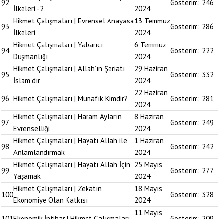
92
Gösterim:
246
İlkeleri -2
2024
Hikmet Çalışmaları | Evrensel Anayasa
13 Temmuz
93
Gösterim:
286
İlkeleri
2024
Hikmet Çalışmaları | Yabancı
6 Temmuz
94
Gösterim:
222
Düşmanlığı
2024
Hikmet Çalışmaları | Allah’ın Şeriatı
29 Haziran
95
Gösterim:
332
İslam’dır
2024
22 Haziran
96
Hikmet Çalışmaları | Münafık Kimdir?
Gösterim:
281
2024
Hikmet Çalışmaları | Haram Ayların
8 Haziran
97
Gösterim:
249
Evrenselliği
2024
Hikmet Çalışmaları | Hayatı Allah ile
1 Haziran
98
Gösterim:
242
Anlamlandırmak
2024
Hikmet Çalışmaları | Hayatı Allah İçin
25 Mayıs
99
Gösterim:
277
Yaşamak
2024
Hikmet Çalışmaları | Zekatın
18 Mayıs
100
Gösterim:
328
Ekonomiye Olan Katkısı
2024
11 Mayıs
101
Ekonomik İntihar | Hikmet Çalışmaları
Gösterim:
209