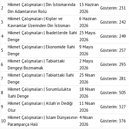
Hikmet Çalışmaları | Din İstismarında
13 Haziran
2
Gösterim:
231
Din Adamlarının Rolü
2026
Hikmet Çalışmaları | Kişiler ve
6 Haziran
3
Gösterim:
242
Kavramlar Üzerinden Din İstismarı
2026
Hikmet Çalışmaları | İbadetlerde İlahi
23 Mayıs
4
Gösterim:
249
Denge
2026
Hikmet Çalışmaları | Ekonomide İlahi
9 Mayıs
5
Gösterim:
257
Denge
2026
Hikmet Çalışmaları | Tabiattaki
2 Mayıs
6
Gösterim:
293
Dengeyi Bozmamak
2026
Hikmet Çalışmaları | Tabiattaki İlahi
25 Nisan
7
Gösterim:
281
Denge
2026
Hikmet Çalışmaları | Sorumlulukta
18 Nisan
8
Gösterim:
505
İlahi Denge
2026
Hikmet Çalışmaları | Allah’ın Dediği
11 Nisan
9
Gösterim:
327
Olur
2026
Hikmet Çalışmaları | İslam Dünyasının
4 Nisan
10
Gösterim:
376
Paramparça Hali
2026