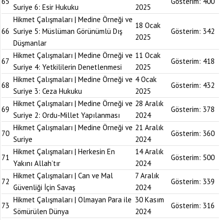
65
Gösterim:
400
Suriye 6: Esir Hukuku
2025
Hikmet Çalışmaları | Medine Örneği ve
18 Ocak
66
Suriye 5: Müslüman Görünümlü Dış
Gösterim:
342
2025
Düşmanlar
Hikmet Çalışmaları | Medine Örneği ve
11 Ocak
67
Gösterim:
418
Suriye 4: Yetkililerin Denetlenmesi
2025
Hikmet Çalışmaları | Medine Örneği ve
4 Ocak
68
Gösterim:
432
Suriye 3: Ceza Hukuku
2025
Hikmet Çalışmaları | Medine Örneği ve
28 Aralık
69
Gösterim:
378
Suriye 2: Ordu-Millet Yapılanması
2024
Hikmet Çalışmaları | Medine Örneği ve
21 Aralık
70
Gösterim:
360
Suriye
2024
Hikmet Çalışmaları | Herkesin En
14 Aralık
71
Gösterim:
500
Yakını Allah’tır
2024
Hikmet Çalışmaları | Can ve Mal
7 Aralık
72
Gösterim:
339
Güvenliği İçin Savaş
2024
Hikmet Çalışmaları | Olmayan Para ile
30 Kasım
73
Gösterim:
316
Sömürülen Dünya
2024