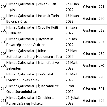
Hikmet Çalışmaları | Zekat – Faiz
23 Nisan
203
Gösterim:
271
İlişkisi
2022
Hikmet Çalışmaları | İnsanlık Tarihi
16 Nisan
204
Gösterim:
230
Boyunca Oruç
2022
Hikmet Çalışmaları | Oruç İle İlgili
9 Nisan
205
Gösterim:
212
Hükümler
2022
Hikmet Çalışmaları | Diyanet’in
2 Nisan
206
Gösterim:
287
Dayattığı İbadet Vakitleri
2022
Hikmet Çalışmaları | İtibar
26 Mart
207
Gösterim:
232
Suikastlerine Karşı Müslümanın Tavrı
2022
Hikmet Çalışmaları | İslamofobi ve
21 Mart
208
Gösterim:
243
Sebepleri
2022
Hikmet Çalışmaları | Kur’an’daki
12 Mart
209
Gösterim:
220
Evrensel Savaş Ahlakı
2022
Hikmet Çalışmaları | İş Kazaları ve
5 Mart
210
Gösterim:
591
Cezai Sorumluluklar
2022
Hikmet Çalışmaları | Örneklerle
26 Şubat
211
Gösterim:
302
Kur’an’da Savaş Hukuku
2022