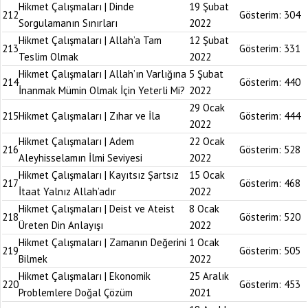
Hikmet Çalışmaları | Dinde
19 Şubat
212
Gösterim:
304
Sorgulamanın Sınırları
2022
Hikmet Çalışmaları | Allah’a Tam
12 Şubat
213
Gösterim:
331
Teslim Olmak
2022
Hikmet Çalışmaları | Allah’ın Varlığına
5 Şubat
214
Gösterim:
440
İnanmak Mümin Olmak İçin Yeterli Mi?
2022
29 Ocak
215
Hikmet Çalışmaları | Zıhar ve İla
Gösterim:
444
2022
Hikmet Çalışmaları | Adem
22 Ocak
216
Gösterim:
528
Aleyhisselamın İlmi Seviyesi
2022
Hikmet Çalışmaları | Kayıtsız Şartsız
15 Ocak
217
Gösterim:
468
İtaat Yalnız Allah’adır
2022
Hikmet Çalışmaları | Deist ve Ateist
8 Ocak
218
Gösterim:
520
Üreten Din Anlayışı
2022
Hikmet Çalışmaları | Zamanın Değerini
1 Ocak
219
Gösterim:
505
Bilmek
2022
Hikmet Çalışmaları | Ekonomik
25 Aralık
220
Gösterim:
453
Problemlere Doğal Çözüm
2021