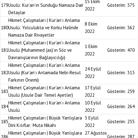
15 Ekim
179
Usulü: Kur’an’ın Sunduğu Namaza Dair
Gösterim:
375
2022
Detaylar
Hikmet Çalışmaları | Kur’an’ı Anlama
8 Ekim
180
Usulü: Yolculukta ve Korku Halinde
Gösterim:
362
2022
Namaza Dair Rivayetler
Hikmet Çalışmaları | Kur’an’ı Anlama
1 Ekim
181
Usulü (Muhammed (as)’ın Söz ve
Gösterim:
470
2022
Davranışlarının Bağlayıcılığı)
Hikmet Çalışmaları | Kur’an’ı Anlama
24 Eylül
182
Usulü (Kur’an’ı Anlamada Nebi-Resul
Gösterim:
313
2022
Farkının Önemi)
Hikmet Çalışmaları | Kur’an’ı Anlama
17 Eylül
183
Gösterim:
259
Usulü (Usule Dair Temel Ayetler)
2022
Hikmet Çalışmaları | Kur’an’ı Anlama
10 Eylül
184
Gösterim:
264
Usulü
2022
Hikmet Çalışmaları | Büyük Yanlışlara
3 Eylül
185
Gösterim:
255
Dini Kılıflar: Muta Nikahı
2022
Hikmet Çalışmaları | Büyük Yanlışlara
27 Ağustos
186
Gösterim:
287