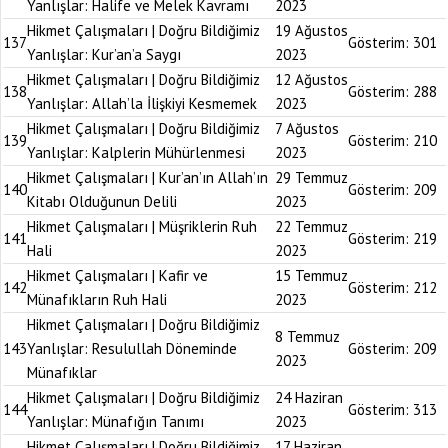
Yanlışlar: Halife ve Melek Kavramı
2023
Hikmet Çalışmaları | Doğru Bildiğimiz
19 Ağustos
137
Gösterim:
301
Yanlışlar: Kur’an’a Saygı
2023
Hikmet Çalışmaları | Doğru Bildiğimiz
12 Ağustos
138
Gösterim:
288
Yanlışlar: Allah’la İlişkiyi Kesmemek
2023
Hikmet Çalışmaları | Doğru Bildiğimiz
7 Ağustos
139
Gösterim:
210
Yanlışlar: Kalplerin Mühürlenmesi
2023
Hikmet Çalışmaları | Kur’an’ın Allah’ın
29 Temmuz
140
Gösterim:
209
Kitabı Olduğunun Delili
2023
Hikmet Çalışmaları | Müşriklerin Ruh
22 Temmuz
141
Gösterim:
219
Hali
2023
Hikmet Çalışmaları | Kafir ve
15 Temmuz
142
Gösterim:
212
Münafıkların Ruh Hali
2023
Hikmet Çalışmaları | Doğru Bildiğimiz
8 Temmuz
143
Yanlışlar: Resulullah Döneminde
Gösterim:
209
2023
Münafıklar
Hikmet Çalışmaları | Doğru Bildiğimiz
24 Haziran
144
Gösterim:
313
Yanlışlar: Münafığın Tanımı
2023
Hikmet Çalışmaları | Doğru Bildiğimiz
17 Haziran