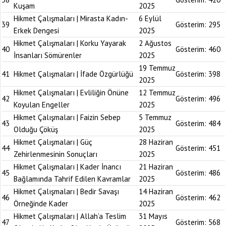
Kuşam
2025
Hikmet Çalışmaları | Mirasta Kadın-
6 Eylül
39
Gösterim:
295
Erkek Dengesi
2025
Hikmet Çalışmaları | Korku Yayarak
2 Ağustos
40
Gösterim:
460
İnsanları Sömürenler
2025
19 Temmuz
41
Hikmet Çalışmaları | İfade Özgürlüğü
Gösterim:
398
2025
Hikmet Çalışmaları | Evliliğin Önüne
12 Temmuz
42
Gösterim:
496
Koyulan Engeller
2025
Hikmet Çalışmaları | Faizin Sebep
5 Temmuz
43
Gösterim:
484
Olduğu Çöküş
2025
Hikmet Çalışmaları | Güç
28 Haziran
44
Gösterim:
451
Zehirlenmesinin Sonuçları
2025
Hikmet Çalışmaları | Kader İnancı
21 Haziran
45
Gösterim:
486
Bağlamında Tahrif Edilen Kavramlar
2025
Hikmet Çalışmaları | Bedir Savaşı
14 Haziran
46
Gösterim:
462
Örneğinde Kader
2025
Hikmet Çalışmaları | Allah’a Teslim
31 Mayıs
47
Gösterim:
568