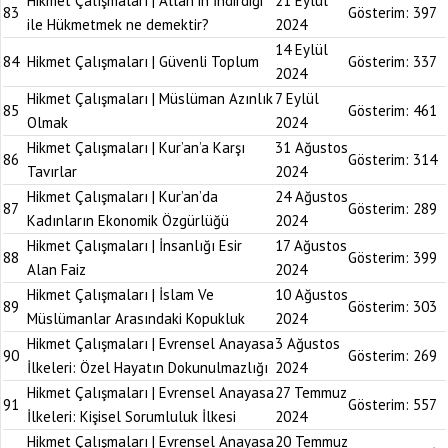
Hikmet Çalışmaları | Allah’ın İndirdiği
21 Eylül
83
Gösterim:
397
ile Hükmetmek ne demektir?
2024
14 Eylül
84
Hikmet Çalışmaları | Güvenli Toplum
Gösterim:
337
2024
Hikmet Çalışmaları | Müslüman Azınlık
7 Eylül
85
Gösterim:
461
Olmak
2024
Hikmet Çalışmaları | Kur’an’a Karşı
31 Ağustos
86
Gösterim:
314
Tavırlar
2024
Hikmet Çalışmaları | Kur’an’da
24 Ağustos
87
Gösterim:
289
Kadınların Ekonomik Özgürlüğü
2024
Hikmet Çalışmaları | İnsanlığı Esir
17 Ağustos
88
Gösterim:
399
Alan Faiz
2024
Hikmet Çalışmaları | İslam Ve
10 Ağustos
89
Gösterim:
303
Müslümanlar Arasındaki Kopukluk
2024
Hikmet Çalışmaları | Evrensel Anayasa
3 Ağustos
90
Gösterim:
269
İlkeleri: Özel Hayatın Dokunulmazlığı
2024
Hikmet Çalışmaları | Evrensel Anayasa
27 Temmuz
91
Gösterim:
557
İlkeleri: Kişisel Sorumluluk İlkesi
2024
Hikmet Çalışmaları | Evrensel Anayasa
20 Temmuz