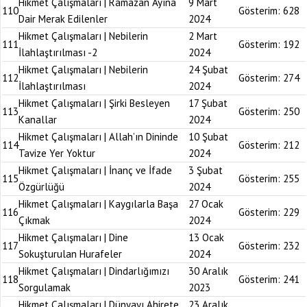
Hikmet Çalışmaları | Ramazan Ayına
9 Mart
110
Gösterim:
628
Dair Merak Edilenler
2024
Hikmet Çalışmaları | Nebilerin
2 Mart
111
Gösterim:
192
İlahlaştırılması -2
2024
Hikmet Çalışmaları | Nebilerin
24 Şubat
112
Gösterim:
274
İlahlaştırılması
2024
Hikmet Çalışmaları | Şirki Besleyen
17 Şubat
113
Gösterim:
250
Kanallar
2024
Hikmet Çalışmaları | Allah’ın Dininde
10 Şubat
114
Gösterim:
212
Tavize Yer Yoktur
2024
Hikmet Çalışmaları | İnanç ve İfade
3 Şubat
115
Gösterim:
255
Özgürlüğü
2024
Hikmet Çalışmaları | Kaygılarla Başa
27 Ocak
116
Gösterim:
229
Çıkmak
2024
Hikmet Çalışmaları | Dine
13 Ocak
117
Gösterim:
232
Sokuşturulan Hurafeler
2024
Hikmet Çalışmaları | Dindarlığımızı
30 Aralık
118
Gösterim:
241
Sorgulamak
2023
Hikmet Çalışmaları | Dünyayı Ahirete
23 Aralık