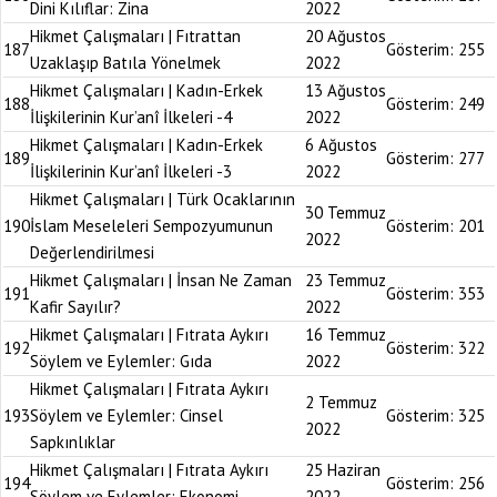
Dini Kılıflar: Zina
2022
Hikmet Çalışmaları | Fıtrattan
20 Ağustos
187
Gösterim:
255
Uzaklaşıp Batıla Yönelmek
2022
Hikmet Çalışmaları | Kadın-Erkek
13 Ağustos
188
Gösterim:
249
İlişkilerinin Kur’anî İlkeleri -4
2022
Hikmet Çalışmaları | Kadın-Erkek
6 Ağustos
189
Gösterim:
277
İlişkilerinin Kur’anî İlkeleri -3
2022
Hikmet Çalışmaları | Türk Ocaklarının
30 Temmuz
190
İslam Meseleleri Sempozyumunun
Gösterim:
201
2022
Değerlendirilmesi
Hikmet Çalışmaları | İnsan Ne Zaman
23 Temmuz
191
Gösterim:
353
Kafir Sayılır?
2022
Hikmet Çalışmaları | Fıtrata Aykırı
16 Temmuz
192
Gösterim:
322
Söylem ve Eylemler: Gıda
2022
Hikmet Çalışmaları | Fıtrata Aykırı
2 Temmuz
193
Söylem ve Eylemler: Cinsel
Gösterim:
325
2022
Sapkınlıklar
Hikmet Çalışmaları | Fıtrata Aykırı
25 Haziran
194
Gösterim:
256
Söylem ve Eylemler: Ekonomi
2022