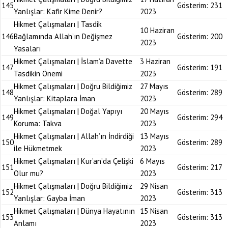
145
Gösterim:
231
Yanlışlar: Kafir Kime Denir?
2023
Hikmet Çalışmaları | Tasdik
10 Haziran
146
Bağlamında Allah’ın Değişmez
Gösterim:
200
2023
Yasaları
Hikmet Çalışmaları | İslam’a Davette
3 Haziran
147
Gösterim:
191
Tasdikin Önemi
2023
Hikmet Çalışmaları | Doğru Bildiğimiz
27 Mayıs
148
Gösterim:
289
Yanlışlar: Kitaplara İman
2023
Hikmet Çalışmaları | Doğal Yapıyı
20 Mayıs
149
Gösterim:
294
Koruma: Takva
2023
Hikmet Çalışmaları | Allah’ın İndirdiği
13 Mayıs
150
Gösterim:
289
ile Hükmetmek
2023
Hikmet Çalışmaları | Kur’an’da Çelişki
6 Mayıs
151
Gösterim:
217
Olur mu?
2023
Hikmet Çalışmaları | Doğru Bildiğimiz
29 Nisan
152
Gösterim:
313
Yanlışlar: Gayba İman
2023
Hikmet Çalışmaları | Dünya Hayatının
15 Nisan
153
Gösterim:
313
Anlamı
2023