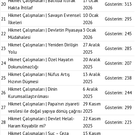
Hikmet Çalışmaları | Batılda İttifak
17 Ocak
20
Gösterim:
313
Hakta İhtilaf
2026
Hikmet Çalışmaları | Savaşın Evrensel
10 Ocak
21
Gösterim:
295
İlkeleri
2026
Hikmet Çalışmaları | Devletin Piyasaya
3 Ocak
22
Gösterim:
245
Müdahalesi
2026
Hikmet Çalışmaları | Yeniden Dirilişin
27 Aralık
23
Gösterim:
285
Yolu
2025
Hikmet Çalışmaları | Özel Hayatın
20 Aralık
24
Gösterim:
207
Dokunulmazlığı
2025
Hikmet Çalışmaları | Nüfus Artış
13 Aralık
25
Gösterim:
238
Hızının Düşmesi
2025
Hikmet Çalışmaları | Dinin
6 Aralık
26
Gösterim:
244
Kurumsallaştırılması
2025
Hikmet Çalışmaları | Papa’nın ziyareti
29 Kasım
27
Gösterim:
299
vesilesi ile doğal yapıya dönüş çağrısı
2025
Hikmet Çalışmaları | Devlet Helal-
22 Kasım
28
Gösterim:
223
Haram Koyabilir mi?
2025
Hikmet Çalışmaları | Suç – Ceza
15 Kasım