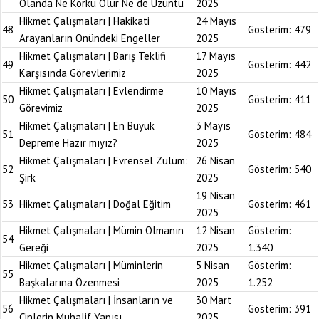
Olanda Ne Korku Olur Ne de Üzüntü
2025
Hikmet Çalışmaları | Hakikati
24 Mayıs
48
Gösterim:
479
Arayanların Önündeki Engeller
2025
Hikmet Çalışmaları | Barış Teklifi
17 Mayıs
49
Gösterim:
442
Karşısında Görevlerimiz
2025
Hikmet Çalışmaları | Evlendirme
10 Mayıs
50
Gösterim:
411
Görevimiz
2025
Hikmet Çalışmaları | En Büyük
3 Mayıs
51
Gösterim:
484
Depreme Hazır mıyız?
2025
Hikmet Çalışmaları | Evrensel Zulüm:
26 Nisan
52
Gösterim:
540
Şirk
2025
19 Nisan
53
Hikmet Çalışmaları | Doğal Eğitim
Gösterim:
461
2025
Hikmet Çalışmaları | Mümin Olmanın
12 Nisan
Gösterim:
54
Gereği
2025
1.340
Hikmet Çalışmaları | Müminlerin
5 Nisan
Gösterim:
55
Başkalarına Özenmesi
2025
1.252
Hikmet Çalışmaları | İnsanların ve
30 Mart
56
Gösterim:
391
Cinlerin Muhalif Yapısı
2025