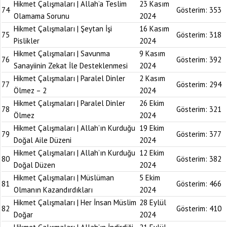
Hikmet Çalışmaları | Allah’a Teslim
23 Kasım
74
Gösterim:
353
Olamama Sorunu
2024
Hikmet Çalışmaları | Şeytan İşi
16 Kasım
75
Gösterim:
318
Pislikler
2024
Hikmet Çalışmaları | Savunma
9 Kasım
76
Gösterim:
392
Sanayiinin Zekat İle Desteklenmesi
2024
Hikmet Çalışmaları | Paralel Dinler
2 Kasım
77
Gösterim:
294
Ölmez – 2
2024
Hikmet Çalışmaları | Paralel Dinler
26 Ekim
78
Gösterim:
321
Ölmez
2024
Hikmet Çalışmaları | Allah’ın Kurduğu
19 Ekim
79
Gösterim:
377
Doğal Aile Düzeni
2024
Hikmet Çalışmaları | Allah’ın Kurduğu
12 Ekim
80
Gösterim:
382
Doğal Düzen
2024
Hikmet Çalışmaları | Müslüman
5 Ekim
81
Gösterim:
466
Olmanın Kazandırdıkları
2024
Hikmet Çalışmaları | Her İnsan Müslim
28 Eylül
82
Gösterim:
410
Doğar
2024