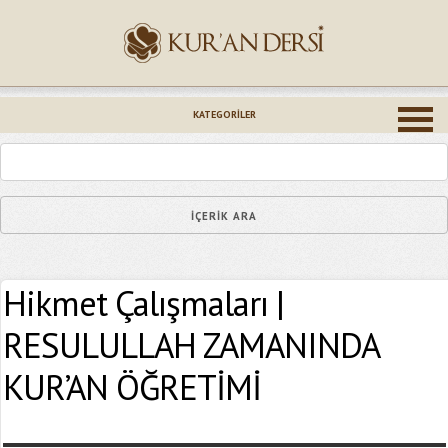
İsminiz (*)
KATEGORILER
Epostanız (*)
Hikmet Çalışmaları |
Yaşadığınız Hatanın Ayrıntıları
RESULULLAH ZAMANINDA
KUR’AN ÖĞRETİMİ
Bağlantıyı Gönderin