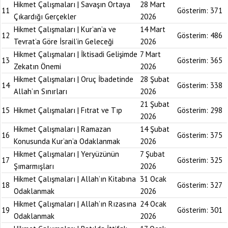
Hikmet Çalışmaları | Savaşın Ortaya
28 Mart
11
Gösterim:
371
Çıkardığı Gerçekler
2026
Hikmet Çalışmaları | Kur’an’a ve
14 Mart
12
Gösterim:
486
Tevrat’a Göre İsrail’in Geleceği
2026
Hikmet Çalışmaları | İktisadi Gelişimde
7 Mart
13
Gösterim:
365
Zekatın Önemi
2026
Hikmet Çalışmaları | Oruç İbadetinde
28 Şubat
14
Gösterim:
338
Allah’ın Sınırları
2026
21 Şubat
15
Hikmet Çalışmaları | Fıtrat ve Tıp
Gösterim:
298
2026
Hikmet Çalışmaları | Ramazan
14 Şubat
16
Gösterim:
375
Konusunda Kur’an’a Odaklanmak
2026
Hikmet Çalışmaları | Yeryüzünün
7 Şubat
17
Gösterim:
325
Şımarmışları
2026
Hikmet Çalışmaları | Allah’ın Kitabına
31 Ocak
18
Gösterim:
327
Odaklanmak
2026
Hikmet Çalışmaları | Allah’ın Rızasına
24 Ocak
19
Gösterim:
301
Odaklanmak
2026