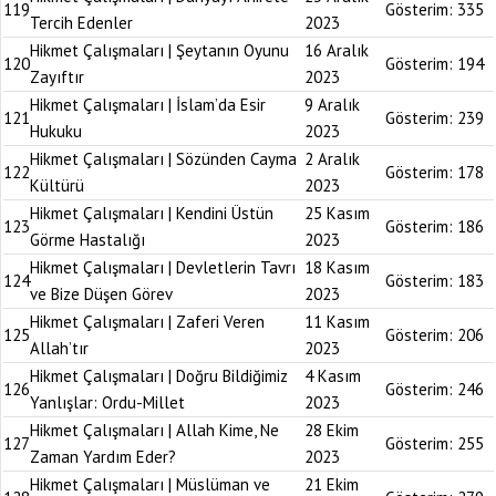
119
Gösterim:
335
Tercih Edenler
2023
Hikmet Çalışmaları | Şeytanın Oyunu
16 Aralık
120
Gösterim:
194
Zayıftır
2023
Hikmet Çalışmaları | İslam’da Esir
9 Aralık
121
Gösterim:
239
Hukuku
2023
Hikmet Çalışmaları | Sözünden Cayma
2 Aralık
122
Gösterim:
178
Kültürü
2023
Hikmet Çalışmaları | Kendini Üstün
25 Kasım
123
Gösterim:
186
Görme Hastalığı
2023
Hikmet Çalışmaları | Devletlerin Tavrı
18 Kasım
124
Gösterim:
183
ve Bize Düşen Görev
2023
Hikmet Çalışmaları | Zaferi Veren
11 Kasım
125
Gösterim:
206
Allah’tır
2023
Hikmet Çalışmaları | Doğru Bildiğimiz
4 Kasım
126
Gösterim:
246
Yanlışlar: Ordu-Millet
2023
Hikmet Çalışmaları | Allah Kime, Ne
28 Ekim
127
Gösterim:
255
Zaman Yardım Eder?
2023
Hikmet Çalışmaları | Müslüman ve
21 Ekim