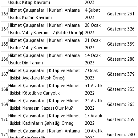
Usulü: Kitap Kavramı
2023
Hikmet Çalışmaları | Kur’an’ı Anlama
4 Şubat
163
Gösterim:
231
Usulü: Kur’an Kavramı
2023
Hikmet Çalışmaları | Kur’an’ı Anlama
28 Ocak
164
Gösterim:
326
Usulü: Vahiy Kavramı -2 (Kıble Örneği)
2023
Hikmet Çalışmaları | Kur’an’ı Anlama
21 Ocak
165
Gösterim:
339
Usulü: Vahiy Kavramı
2023
Hikmet Çalışmaları | Kur’an’ı Anlama
14 Ocak
166
Gösterim:
288
Usulü: Din Tanımı
2023
Hikmet Çalışmaları | Kitap ve Hikmet
7 Ocak
167
Gösterim:
379
İlişkisi: Ayaklara Mesh Örneği
2023
Hikmet Çalışmaları | Kitap ve Hikmet
31 Aralık
168
Gösterim:
235
İlişkisi: Kölelik ve Cariyelik
2022
Hikmet Çalışmaları | Kitap ve Hikmet
24 Aralık
169
Gösterim:
265
İlişkisi: Namazın Kazası Olur Mu?
2022
Hikmet Çalışmaları | Kitap ve Hikmet
17 Aralık
170
Gösterim:
339
İlişkisi: Kadınların Şahitliği Örneği
2022
Hikmet Çalışmaları | Kur’an’ı Anlama
10 Aralık
171
Gösterim:
280