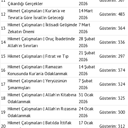
11
Gösterim:
367
Çıkardığı Gerçekler
2026
Hikmet Çalışmaları | Kur’an’a ve
14 Mart
12
Gösterim:
483
Tevrat’a Göre İsrail’in Geleceği
2026
Hikmet Çalışmaları | İktisadi Gelişimde
7 Mart
13
Gösterim:
364
Zekatın Önemi
2026
Hikmet Çalışmaları | Oruç İbadetinde
28 Şubat
14
Gösterim:
336
Allah’ın Sınırları
2026
21 Şubat
15
Hikmet Çalışmaları | Fıtrat ve Tıp
Gösterim:
297
2026
Hikmet Çalışmaları | Ramazan
14 Şubat
16
Gösterim:
374
Konusunda Kur’an’a Odaklanmak
2026
Hikmet Çalışmaları | Yeryüzünün
7 Şubat
17
Gösterim:
324
Şımarmışları
2026
Hikmet Çalışmaları | Allah’ın Kitabına
31 Ocak
18
Gösterim:
325
Odaklanmak
2026
Hikmet Çalışmaları | Allah’ın Rızasına
24 Ocak
19
Gösterim:
300
Odaklanmak
2026
Hikmet Çalışmaları | Batılda İttifak
17 Ocak
20
Gösterim:
312