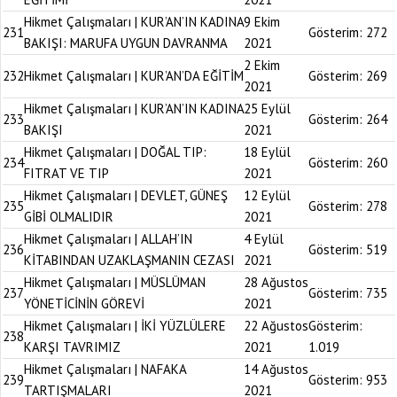
Hikmet Çalışmaları | KUR’AN’IN KADINA
9 Ekim
231
Gösterim:
272
BAKIŞI: MARUFA UYGUN DAVRANMA
2021
2 Ekim
232
Hikmet Çalışmaları | KUR’AN’DA EĞİTİM
Gösterim:
269
2021
Hikmet Çalışmaları | KUR’AN’IN KADINA
25 Eylül
233
Gösterim:
264
BAKIŞI
2021
Hikmet Çalışmaları | DOĞAL TIP:
18 Eylül
234
Gösterim:
260
FITRAT VE TIP
2021
Hikmet Çalışmaları | DEVLET, GÜNEŞ
12 Eylül
235
Gösterim:
278
GİBİ OLMALIDIR
2021
Hikmet Çalışmaları | ALLAH’IN
4 Eylül
236
Gösterim:
519
KİTABINDAN UZAKLAŞMANIN CEZASI
2021
Hikmet Çalışmaları | MÜSLÜMAN
28 Ağustos
237
Gösterim:
735
YÖNETİCİNİN GÖREVİ
2021
Hikmet Çalışmaları | İKİ YÜZLÜLERE
22 Ağustos
Gösterim:
238
KARŞI TAVRIMIZ
2021
1.019
Hikmet Çalışmaları | NAFAKA
14 Ağustos
239
Gösterim:
953
TARTIŞMALARI
2021