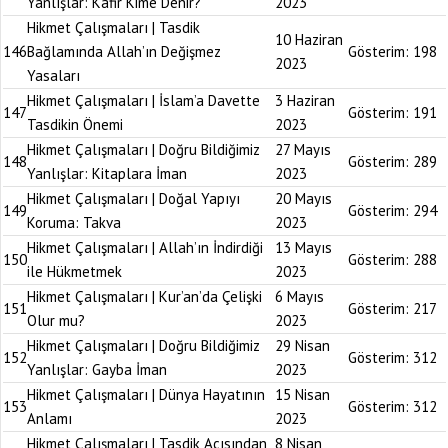
Yanlışlar: Kafir Kime Denir?
2023
Hikmet Çalışmaları | Tasdik
10 Haziran
146
Bağlamında Allah’ın Değişmez
Gösterim:
198
2023
Yasaları
Hikmet Çalışmaları | İslam’a Davette
3 Haziran
147
Gösterim:
191
Tasdikin Önemi
2023
Hikmet Çalışmaları | Doğru Bildiğimiz
27 Mayıs
148
Gösterim:
289
Yanlışlar: Kitaplara İman
2023
Hikmet Çalışmaları | Doğal Yapıyı
20 Mayıs
149
Gösterim:
294
Koruma: Takva
2023
Hikmet Çalışmaları | Allah’ın İndirdiği
13 Mayıs
150
Gösterim:
288
ile Hükmetmek
2023
Hikmet Çalışmaları | Kur’an’da Çelişki
6 Mayıs
151
Gösterim:
217
Olur mu?
2023
Hikmet Çalışmaları | Doğru Bildiğimiz
29 Nisan
152
Gösterim:
312
Yanlışlar: Gayba İman
2023
Hikmet Çalışmaları | Dünya Hayatının
15 Nisan
153
Gösterim:
312
Anlamı
2023
Hikmet Çalışmaları | Tasdik Açısından
8 Nisan