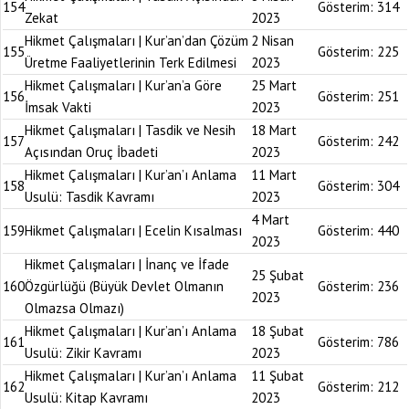
154
Gösterim:
314
Zekat
2023
Hikmet Çalışmaları | Kur’an’dan Çözüm
2 Nisan
155
Gösterim:
225
Üretme Faaliyetlerinin Terk Edilmesi
2023
Hikmet Çalışmaları | Kur’an’a Göre
25 Mart
156
Gösterim:
251
İmsak Vakti
2023
Hikmet Çalışmaları | Tasdik ve Nesih
18 Mart
157
Gösterim:
242
Açısından Oruç İbadeti
2023
Hikmet Çalışmaları | Kur’an’ı Anlama
11 Mart
158
Gösterim:
304
Usulü: Tasdik Kavramı
2023
4 Mart
159
Hikmet Çalışmaları | Ecelin Kısalması
Gösterim:
440
2023
Hikmet Çalışmaları | İnanç ve İfade
25 Şubat
160
Özgürlüğü (Büyük Devlet Olmanın
Gösterim:
236
2023
Olmazsa Olmazı)
Hikmet Çalışmaları | Kur’an’ı Anlama
18 Şubat
161
Gösterim:
786
Usulü: Zikir Kavramı
2023
Hikmet Çalışmaları | Kur’an’ı Anlama
11 Şubat
162
Gösterim:
212
Usulü: Kitap Kavramı
2023