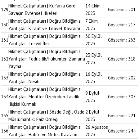
Hikmet Çalışmaları | Kur’an’a Göre
14 Ekim
129
Gösterim:
201
Savaşın Evrensel İlkeleri
2023
Hikmet Çalışmaları | Doğru Bildiğimiz
7 Ekim
130
Gösterim:
217
Yanlışlar: Kıraat ve Tilavet Kavramı
2023
Hikmet Çalışmaları | Doğru Bildiğimiz
30 Eylül
131
Gösterim:
263
Yanlışlar: Tecvid İlmi
2023
Hikmet Çalışmaları | Doğru Bildiğimiz
23 Eylül
132
Yanlışlar: Tedricilik/Hükümleri Zamana
Gösterim:
318
2023
Yayma
Hikmet Çalışmaları | Doğru Bildiğimiz
16 Eylül
133
Gösterim:
202
Yanlışlar: Nesih
2023
Hikmet Çalışmaları | Doğru Bildiğimiz
9 Eylül
134
Yanlışlar: Mealler Üzerinden Tasdik
Gösterim:
307
2023
İlişkisi Kurmak
Hikmet Çalışmaları | Sözde Değil Özde
2 Eylül
135
Gösterim:
221
Müslümanlık: Faiz Örneği
2023
Hikmet Çalışmaları | Doğru Bildiğimiz
26 Ağustos
136
Gösterim:
244
Yanlışlar: Halife ve Melek Kavramı
2023