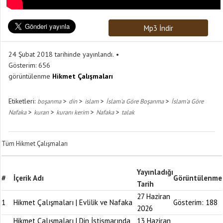
Mp3 İndir
24 Şubat 2018 tarihinde yayınlandı.
Gösterim:
656
görüntülenme
Hikmet Çalışmaları
Etiketleri:
>
>
>
>
boşanma
din
islam
İslam'a Göre Boşanma
İslam'a Göre
>
>
>
>
Nafaka
kuran
kuranı kerim
Nafaka
talak
Tüm Hikmet Çalışmaları
Yayınladığı
#
İçerik Adı
Görüntülenme
Tarih
27 Haziran
1
Hikmet Çalışmaları | Evlilik ve Nafaka
Gösterim:
188
2026
Hikmet Çalışmaları | Din İstismarında
13 Haziran