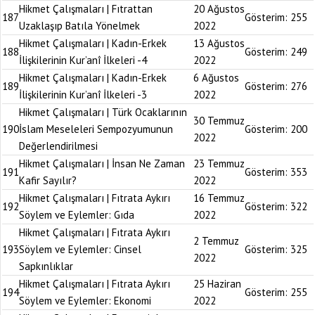
Hikmet Çalışmaları | Fıtrattan
20 Ağustos
187
Gösterim:
255
Uzaklaşıp Batıla Yönelmek
2022
Hikmet Çalışmaları | Kadın-Erkek
13 Ağustos
188
Gösterim:
249
İlişkilerinin Kur’anî İlkeleri -4
2022
Hikmet Çalışmaları | Kadın-Erkek
6 Ağustos
189
Gösterim:
276
İlişkilerinin Kur’anî İlkeleri -3
2022
Hikmet Çalışmaları | Türk Ocaklarının
30 Temmuz
190
İslam Meseleleri Sempozyumunun
Gösterim:
200
2022
Değerlendirilmesi
Hikmet Çalışmaları | İnsan Ne Zaman
23 Temmuz
191
Gösterim:
353
Kafir Sayılır?
2022
Hikmet Çalışmaları | Fıtrata Aykırı
16 Temmuz
192
Gösterim:
322
Söylem ve Eylemler: Gıda
2022
Hikmet Çalışmaları | Fıtrata Aykırı
2 Temmuz
193
Söylem ve Eylemler: Cinsel
Gösterim:
325
2022
Sapkınlıklar
Hikmet Çalışmaları | Fıtrata Aykırı
25 Haziran
194
Gösterim:
255
Söylem ve Eylemler: Ekonomi
2022