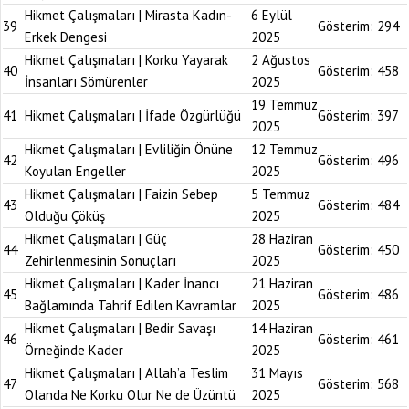
Hikmet Çalışmaları | Mirasta Kadın-
6 Eylül
39
Gösterim:
294
Erkek Dengesi
2025
Hikmet Çalışmaları | Korku Yayarak
2 Ağustos
40
Gösterim:
458
İnsanları Sömürenler
2025
19 Temmuz
41
Hikmet Çalışmaları | İfade Özgürlüğü
Gösterim:
397
2025
Hikmet Çalışmaları | Evliliğin Önüne
12 Temmuz
42
Gösterim:
496
Koyulan Engeller
2025
Hikmet Çalışmaları | Faizin Sebep
5 Temmuz
43
Gösterim:
484
Olduğu Çöküş
2025
Hikmet Çalışmaları | Güç
28 Haziran
44
Gösterim:
450
Zehirlenmesinin Sonuçları
2025
Hikmet Çalışmaları | Kader İnancı
21 Haziran
45
Gösterim:
486
Bağlamında Tahrif Edilen Kavramlar
2025
Hikmet Çalışmaları | Bedir Savaşı
14 Haziran
46
Gösterim:
461
Örneğinde Kader
2025
Hikmet Çalışmaları | Allah’a Teslim
31 Mayıs
47
Gösterim:
568
Olanda Ne Korku Olur Ne de Üzüntü
2025