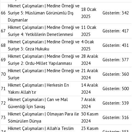
Hikmet Çalışmaları | Medine Örneği ve
18 Ocak
66
Suriye 5: Müslüman Görünümlü Dış
Gösterim:
342
2025
Düşmanlar
Hikmet Çalışmaları | Medine Örneği ve
11 Ocak
67
Gösterim:
417
Suriye 4: Yetkililerin Denetlenmesi
2025
Hikmet Çalışmaları | Medine Örneği ve
4 Ocak
68
Gösterim:
431
Suriye 3: Ceza Hukuku
2025
Hikmet Çalışmaları | Medine Örneği ve
28 Aralık
69
Gösterim:
377
Suriye 2: Ordu-Millet Yapılanması
2024
Hikmet Çalışmaları | Medine Örneği ve
21 Aralık
70
Gösterim:
360
Suriye
2024
Hikmet Çalışmaları | Herkesin En
14 Aralık
71
Gösterim:
500
Yakını Allah’tır
2024
Hikmet Çalışmaları | Can ve Mal
7 Aralık
72
Gösterim:
339
Güvenliği İçin Savaş
2024
Hikmet Çalışmaları | Olmayan Para ile
30 Kasım
73
Gösterim:
316
Sömürülen Dünya
2024
Hikmet Çalışmaları | Allah’a Teslim
23 Kasım
74
Gösterim:
353