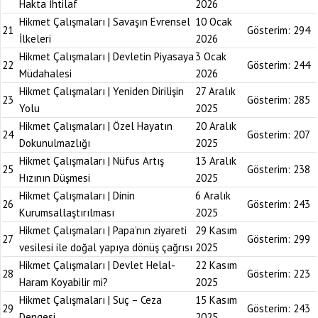
Hakta İhtilaf
2026
Hikmet Çalışmaları | Savaşın Evrensel
10 Ocak
21
Gösterim:
294
İlkeleri
2026
Hikmet Çalışmaları | Devletin Piyasaya
3 Ocak
22
Gösterim:
244
Müdahalesi
2026
Hikmet Çalışmaları | Yeniden Dirilişin
27 Aralık
23
Gösterim:
285
Yolu
2025
Hikmet Çalışmaları | Özel Hayatın
20 Aralık
24
Gösterim:
207
Dokunulmazlığı
2025
Hikmet Çalışmaları | Nüfus Artış
13 Aralık
25
Gösterim:
238
Hızının Düşmesi
2025
Hikmet Çalışmaları | Dinin
6 Aralık
26
Gösterim:
243
Kurumsallaştırılması
2025
Hikmet Çalışmaları | Papa’nın ziyareti
29 Kasım
27
Gösterim:
299
vesilesi ile doğal yapıya dönüş çağrısı
2025
Hikmet Çalışmaları | Devlet Helal-
22 Kasım
28
Gösterim:
223
Haram Koyabilir mi?
2025
Hikmet Çalışmaları | Suç – Ceza
15 Kasım
29
Gösterim:
243
Dengesi
2025