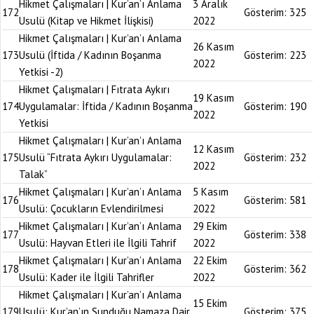
Hikmet Çalışmaları | Kur’an’ı Anlama
3 Aralık
172
Gösterim:
325
Usulü (Kitap ve Hikmet İlişkisi)
2022
Hikmet Çalışmaları | Kur’an’ı Anlama
26 Kasım
173
Usulü (İftida / Kadının Boşanma
Gösterim:
223
2022
Yetkisi -2)
Hikmet Çalışmaları | Fıtrata Aykırı
19 Kasım
174
Uygulamalar: İftida / Kadının Boşanma
Gösterim:
190
2022
Yetkisi
Hikmet Çalışmaları | Kur’an’ı Anlama
12 Kasım
175
Usulü “Fıtrata Aykırı Uygulamalar:
Gösterim:
232
2022
Talak”
Hikmet Çalışmaları | Kur’an’ı Anlama
5 Kasım
176
Gösterim:
581
Usulü: Çocukların Evlendirilmesi
2022
Hikmet Çalışmaları | Kur’an’ı Anlama
29 Ekim
177
Gösterim:
338
Usulü: Hayvan Etleri ile İlgili Tahrif
2022
Hikmet Çalışmaları | Kur’an’ı Anlama
22 Ekim
178
Gösterim:
362
Usulü: Kader ile İlgili Tahrifler
2022
Hikmet Çalışmaları | Kur’an’ı Anlama
15 Ekim
179
Usulü: Kur’an’ın Sunduğu Namaza Dair
Gösterim:
375