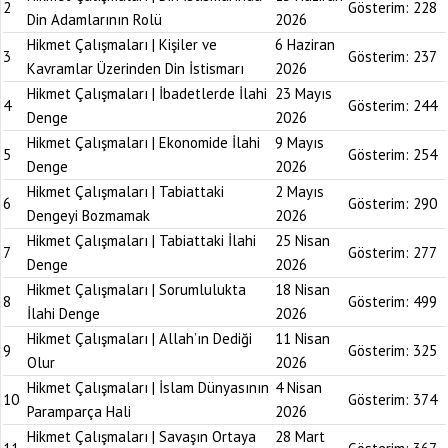
2
Gösterim:
228
Din Adamlarının Rolü
2026
Hikmet Çalışmaları | Kişiler ve
6 Haziran
3
Gösterim:
237
Kavramlar Üzerinden Din İstismarı
2026
Hikmet Çalışmaları | İbadetlerde İlahi
23 Mayıs
4
Gösterim:
244
Denge
2026
Hikmet Çalışmaları | Ekonomide İlahi
9 Mayıs
5
Gösterim:
254
Denge
2026
Hikmet Çalışmaları | Tabiattaki
2 Mayıs
6
Gösterim:
290
Dengeyi Bozmamak
2026
Hikmet Çalışmaları | Tabiattaki İlahi
25 Nisan
7
Gösterim:
277
Denge
2026
Hikmet Çalışmaları | Sorumlulukta
18 Nisan
8
Gösterim:
499
İlahi Denge
2026
Hikmet Çalışmaları | Allah’ın Dediği
11 Nisan
9
Gösterim:
325
Olur
2026
Hikmet Çalışmaları | İslam Dünyasının
4 Nisan
10
Gösterim:
374
Paramparça Hali
2026
Hikmet Çalışmaları | Savaşın Ortaya
28 Mart