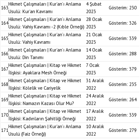
Hikmet Çalışmaları | Kur’an’ı Anlama
4 Şubat
163
Gösterim:
230
Usulü: Kur’an Kavramı
2023
Hikmet Çalışmaları | Kur’an’ı Anlama
28 Ocak
164
Gösterim:
326
Usulü: Vahiy Kavramı -2 (Kıble Örneği)
2023
Hikmet Çalışmaları | Kur’an’ı Anlama
21 Ocak
165
Gösterim:
339
Usulü: Vahiy Kavramı
2023
Hikmet Çalışmaları | Kur’an’ı Anlama
14 Ocak
166
Gösterim:
288
Usulü: Din Tanımı
2023
Hikmet Çalışmaları | Kitap ve Hikmet
7 Ocak
167
Gösterim:
379
İlişkisi: Ayaklara Mesh Örneği
2023
Hikmet Çalışmaları | Kitap ve Hikmet
31 Aralık
168
Gösterim:
235
İlişkisi: Kölelik ve Cariyelik
2022
Hikmet Çalışmaları | Kitap ve Hikmet
24 Aralık
169
Gösterim:
264
İlişkisi: Namazın Kazası Olur Mu?
2022
Hikmet Çalışmaları | Kitap ve Hikmet
17 Aralık
170
Gösterim:
339
İlişkisi: Kadınların Şahitliği Örneği
2022
Hikmet Çalışmaları | Kur’an’ı Anlama
10 Aralık
171
Gösterim:
279
Usulü (Faiz Örneği)
2022