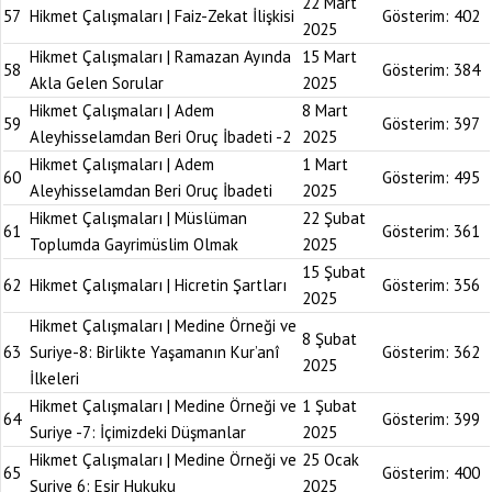
22 Mart
57
Hikmet Çalışmaları | Faiz-Zekat İlişkisi
Gösterim:
402
2025
Hikmet Çalışmaları | Ramazan Ayında
15 Mart
58
Gösterim:
384
Akla Gelen Sorular
2025
Hikmet Çalışmaları | Adem
8 Mart
59
Gösterim:
397
Aleyhisselamdan Beri Oruç İbadeti -2
2025
Hikmet Çalışmaları | Adem
1 Mart
60
Gösterim:
495
Aleyhisselamdan Beri Oruç İbadeti
2025
Hikmet Çalışmaları | Müslüman
22 Şubat
61
Gösterim:
361
Toplumda Gayrimüslim Olmak
2025
15 Şubat
62
Hikmet Çalışmaları | Hicretin Şartları
Gösterim:
356
2025
Hikmet Çalışmaları | Medine Örneği ve
8 Şubat
63
Suriye-8: Birlikte Yaşamanın Kur’anî
Gösterim:
362
2025
İlkeleri
Hikmet Çalışmaları | Medine Örneği ve
1 Şubat
64
Gösterim:
399
Suriye -7: İçimizdeki Düşmanlar
2025
Hikmet Çalışmaları | Medine Örneği ve
25 Ocak
65
Gösterim:
400
Suriye 6: Esir Hukuku
2025