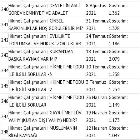
Hikmet Çalışmaları | DEVLETİN ASLİ
8 Ağustos
Gösterim:
240
GÖREVİ: EMNİYET VE ADALET
2021
1.362
Hikmet Çalışmaları | CİNSEL
31 Temmuz
Gösterim:
241
SAPKINLIKLAR HOŞ GÖRÜLEBİLİR Mİ?
2021
1.328
Hikmet Çalışmaları | EVLİLİKTE
24 Temmuz
Gösterim:
242
TOPLUMSAL VE HUKUKİ ZORLUKLAR
2021
1.186
Hikmet Çalışmaları | KUR’AN’DAN
18 Temmuz
Gösterim:
243
BAŞKA KAYNAK VAR MI?
2021
2.079
Hikmet Çalışmaları | HİKMET METODU
10 Temmuz
Gösterim:
244
İLE İLGİLİ SORULAR -3
2021
1.238
Hikmet Çalışmaları | HİKMET METODU
3 Temmuz
Gösterim:
245
İLE İLGİLİ SORULAR -2
2021
1.234
Hikmet Çalışmaları | HİKMET METODU
26 Haziran
Gösterim:
246
İLE İLGİLİ SORULAR
2021
1.149
Hikmet Çalışmaları | GAYR-İ METLÜV
19 Haziran
Gösterim:
247
VAHİY (KUR’AN DIŞI VAHİY) NEDİR?
2021
1.173
Hikmet Çalışmaları | MÜSLÜMANIN
12 Haziran
Gösterim:
248
BİLGİ KAYNAĞI
2021
1.047