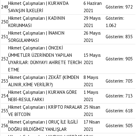
Hikmet Çalışmaları | KUR’AN’DA
6 Haziran
249
Gösterim:
972
SAVAŞIN İLKELERİ
2021
Hikmet Çalışmaları | KADININ
29 Mayıs
Gösterim:
250
KORUNMASI
2021
1.062
Hikmet Çalışmaları | İNANCIN
26 Mayıs
251
Gösterim:
835
SORGULANMASI
2021
Hikmet Çalışmaları | ÖNCEKİ
ÜMMETLER ÜZERİNDEN YAPILAN
15 Mayıs
252
Gösterim:
905
UYARILAR: DÜNYAYI AHİRETE TERCİH
2021
ETME
Hikmet Çalışmaları | ZEKÂT (KİMDEN
8 Mayıs
253
Gösterim:
705
ALINIR, KİME VERİLİR?)
2021
Hikmet Çalışmaları | KUR’AN’A GÖRE
1 Mayıs
254
Gösterim:
713
NEBİ-RESUL FARKI
2021
Hikmet Çalışmaları | KRİPTO PARALAR
25 Nisan
255
Gösterim:
618
VE BİTCOİN
2021
Hikmet Çalışmaları | ORUÇ İLE İLGİLİ
17 Nisan
256
Gösterim:
505
DOĞRU BİLDİĞİMİZ YANLIŞLAR
2021