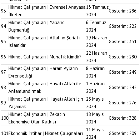
Hikmet Çalışmaları | Evrensel Anayasa
13 Temmuz
93
Gösterim:
286
İlkeleri
2024
Hikmet Çalışmaları | Yabancı
6 Temmuz
94
Gösterim:
222
Düşmanlığı
2024
Hikmet Çalışmaları | Allah’ın Şeriatı
29 Haziran
95
Gösterim:
331
İslam’dır
2024
22 Haziran
96
Hikmet Çalışmaları | Münafık Kimdir?
Gösterim:
280
2024
Hikmet Çalışmaları | Haram Ayların
8 Haziran
97
Gösterim:
249
Evrenselliği
2024
Hikmet Çalışmaları | Hayatı Allah ile
1 Haziran
98
Gösterim:
242
Anlamlandırmak
2024
Hikmet Çalışmaları | Hayatı Allah İçin
25 Mayıs
99
Gösterim:
276
Yaşamak
2024
Hikmet Çalışmaları | Zekatın
18 Mayıs
100
Gösterim:
328
Ekonomiye Olan Katkısı
2024
11 Mayıs
101
Ekonomik İntihar | Hikmet Çalışmaları
Gösterim:
209
2024