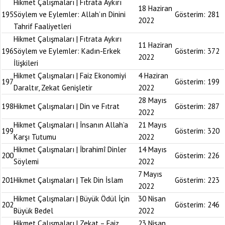
Hikmet Çalışmaları | Fıtrata Aykırı
18 Haziran
195
Söylem ve Eylemler: Allah’ın Dinini
Gösterim:
281
2022
Tahrif Faaliyetleri
Hikmet Çalışmaları | Fıtrata Aykırı
11 Haziran
196
Söylem ve Eylemler: Kadın-Erkek
Gösterim:
372
2022
İlişkileri
Hikmet Çalışmaları | Faiz Ekonomiyi
4 Haziran
197
Gösterim:
199
Daraltır, Zekat Genişletir
2022
28 Mayıs
198
Hikmet Çalışmaları | Din ve Fıtrat
Gösterim:
287
2022
Hikmet Çalışmaları | İnsanın Allah’a
21 Mayıs
199
Gösterim:
320
Karşı Tutumu
2022
Hikmet Çalışmaları | İbrahimî Dinler
14 Mayıs
200
Gösterim:
226
Söylemi
2022
7 Mayıs
201
Hikmet Çalışmaları | Tek Din İslam
Gösterim:
223
2022
Hikmet Çalışmaları | Büyük Ödül İçin
30 Nisan
202
Gösterim:
246
Büyük Bedel
2022
Hikmet Çalışmaları | Zekat – Faiz
23 Nisan