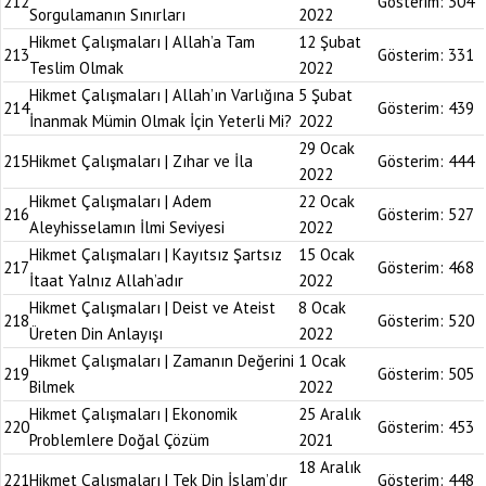
212
Gösterim:
304
Sorgulamanın Sınırları
2022
Hikmet Çalışmaları | Allah’a Tam
12 Şubat
213
Gösterim:
331
Teslim Olmak
2022
Hikmet Çalışmaları | Allah’ın Varlığına
5 Şubat
214
Gösterim:
439
İnanmak Mümin Olmak İçin Yeterli Mi?
2022
29 Ocak
215
Hikmet Çalışmaları | Zıhar ve İla
Gösterim:
444
2022
Hikmet Çalışmaları | Adem
22 Ocak
216
Gösterim:
527
Aleyhisselamın İlmi Seviyesi
2022
Hikmet Çalışmaları | Kayıtsız Şartsız
15 Ocak
217
Gösterim:
468
İtaat Yalnız Allah’adır
2022
Hikmet Çalışmaları | Deist ve Ateist
8 Ocak
218
Gösterim:
520
Üreten Din Anlayışı
2022
Hikmet Çalışmaları | Zamanın Değerini
1 Ocak
219
Gösterim:
505
Bilmek
2022
Hikmet Çalışmaları | Ekonomik
25 Aralık
220
Gösterim:
453
Problemlere Doğal Çözüm
2021
18 Aralık
221
Hikmet Çalışmaları | Tek Din İslam’dır
Gösterim:
448