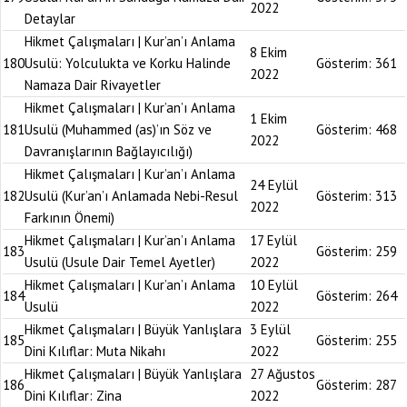
2022
Detaylar
Hikmet Çalışmaları | Kur’an’ı Anlama
8 Ekim
180
Usulü: Yolculukta ve Korku Halinde
Gösterim:
361
2022
Namaza Dair Rivayetler
Hikmet Çalışmaları | Kur’an’ı Anlama
1 Ekim
181
Usulü (Muhammed (as)’ın Söz ve
Gösterim:
468
2022
Davranışlarının Bağlayıcılığı)
Hikmet Çalışmaları | Kur’an’ı Anlama
24 Eylül
182
Usulü (Kur’an’ı Anlamada Nebi-Resul
Gösterim:
313
2022
Farkının Önemi)
Hikmet Çalışmaları | Kur’an’ı Anlama
17 Eylül
183
Gösterim:
259
Usulü (Usule Dair Temel Ayetler)
2022
Hikmet Çalışmaları | Kur’an’ı Anlama
10 Eylül
184
Gösterim:
264
Usulü
2022
Hikmet Çalışmaları | Büyük Yanlışlara
3 Eylül
185
Gösterim:
255
Dini Kılıflar: Muta Nikahı
2022
Hikmet Çalışmaları | Büyük Yanlışlara
27 Ağustos
186
Gösterim:
287
Dini Kılıflar: Zina
2022