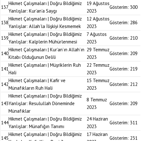
Hikmet Çalışmaları | Doğru Bildiğimiz
19 Ağustos
137
Gösterim:
300
Yanlışlar: Kur’an’a Saygı
2023
Hikmet Çalışmaları | Doğru Bildiğimiz
12 Ağustos
138
Gösterim:
286
Yanlışlar: Allah’la İlişkiyi Kesmemek
2023
Hikmet Çalışmaları | Doğru Bildiğimiz
7 Ağustos
139
Gösterim:
210
Yanlışlar: Kalplerin Mühürlenmesi
2023
Hikmet Çalışmaları | Kur’an’ın Allah’ın
29 Temmuz
140
Gösterim:
209
Kitabı Olduğunun Delili
2023
Hikmet Çalışmaları | Müşriklerin Ruh
22 Temmuz
141
Gösterim:
219
Hali
2023
Hikmet Çalışmaları | Kafir ve
15 Temmuz
142
Gösterim:
212
Münafıkların Ruh Hali
2023
Hikmet Çalışmaları | Doğru Bildiğimiz
8 Temmuz
143
Yanlışlar: Resulullah Döneminde
Gösterim:
209
2023
Münafıklar
Hikmet Çalışmaları | Doğru Bildiğimiz
24 Haziran
144
Gösterim:
311
Yanlışlar: Münafığın Tanımı
2023
Hikmet Çalışmaları | Doğru Bildiğimiz
17 Haziran
145
Gösterim:
231