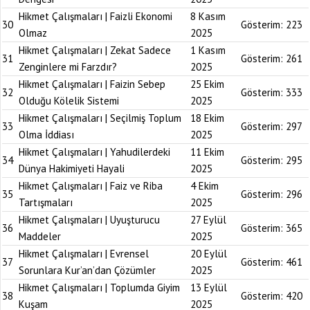
Hikmet Çalışmaları | Faizli Ekonomi
8 Kasım
30
Gösterim:
223
Olmaz
2025
Hikmet Çalışmaları | Zekat Sadece
1 Kasım
31
Gösterim:
261
Zenginlere mi Farzdır?
2025
Hikmet Çalışmaları | Faizin Sebep
25 Ekim
32
Gösterim:
333
Olduğu Kölelik Sistemi
2025
Hikmet Çalışmaları | Seçilmiş Toplum
18 Ekim
33
Gösterim:
297
Olma İddiası
2025
Hikmet Çalışmaları | Yahudilerdeki
11 Ekim
34
Gösterim:
295
Dünya Hakimiyeti Hayali
2025
Hikmet Çalışmaları | Faiz ve Riba
4 Ekim
35
Gösterim:
296
Tartışmaları
2025
Hikmet Çalışmaları | Uyuşturucu
27 Eylül
36
Gösterim:
365
Maddeler
2025
Hikmet Çalışmaları | Evrensel
20 Eylül
37
Gösterim:
461
Sorunlara Kur’an’dan Çözümler
2025
Hikmet Çalışmaları | Toplumda Giyim
13 Eylül
38
Gösterim:
420
Kuşam
2025