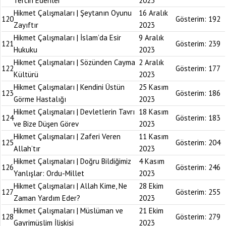
Tercih Edenler
2023
Hikmet Çalışmaları | Şeytanın Oyunu
16 Aralık
120
Gösterim:
192
Zayıftır
2023
Hikmet Çalışmaları | İslam’da Esir
9 Aralık
121
Gösterim:
239
Hukuku
2023
Hikmet Çalışmaları | Sözünden Cayma
2 Aralık
122
Gösterim:
177
Kültürü
2023
Hikmet Çalışmaları | Kendini Üstün
25 Kasım
123
Gösterim:
186
Görme Hastalığı
2023
Hikmet Çalışmaları | Devletlerin Tavrı
18 Kasım
124
Gösterim:
183
ve Bize Düşen Görev
2023
Hikmet Çalışmaları | Zaferi Veren
11 Kasım
125
Gösterim:
204
Allah’tır
2023
Hikmet Çalışmaları | Doğru Bildiğimiz
4 Kasım
126
Gösterim:
246
Yanlışlar: Ordu-Millet
2023
Hikmet Çalışmaları | Allah Kime, Ne
28 Ekim
127
Gösterim:
255
Zaman Yardım Eder?
2023
Hikmet Çalışmaları | Müslüman ve
21 Ekim
128
Gösterim:
279
Gayrimüslim İlişkisi
2023