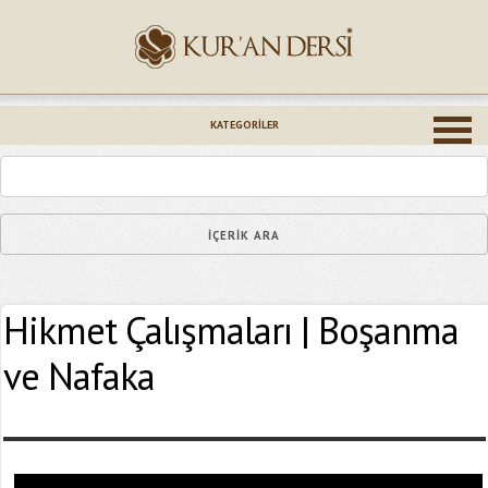
İsminiz (*)
KATEGORILER
Epostanız (*)
Hikmet Çalışmaları | Boşanma
Yaşadığınız Hatanın Ayrıntıları
ve Nafaka
Bağlantıyı Gönderin