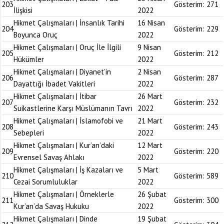
203
Gösterim:
271
İlişkisi
2022
Hikmet Çalışmaları | İnsanlık Tarihi
16 Nisan
204
Gösterim:
229
Boyunca Oruç
2022
Hikmet Çalışmaları | Oruç İle İlgili
9 Nisan
205
Gösterim:
212
Hükümler
2022
Hikmet Çalışmaları | Diyanet’in
2 Nisan
206
Gösterim:
287
Dayattığı İbadet Vakitleri
2022
Hikmet Çalışmaları | İtibar
26 Mart
207
Gösterim:
232
Suikastlerine Karşı Müslümanın Tavrı
2022
Hikmet Çalışmaları | İslamofobi ve
21 Mart
208
Gösterim:
243
Sebepleri
2022
Hikmet Çalışmaları | Kur’an’daki
12 Mart
209
Gösterim:
220
Evrensel Savaş Ahlakı
2022
Hikmet Çalışmaları | İş Kazaları ve
5 Mart
210
Gösterim:
589
Cezai Sorumluluklar
2022
Hikmet Çalışmaları | Örneklerle
26 Şubat
211
Gösterim:
300
Kur’an’da Savaş Hukuku
2022
Hikmet Çalışmaları | Dinde
19 Şubat