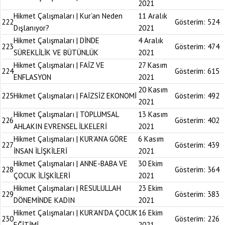
2021
Hikmet Çalışmaları | Kur’an Neden
11 Aralık
222
Gösterim:
524
Dışlanıyor?
2021
Hikmet Çalışmaları | DİNDE
4 Aralık
223
Gösterim:
474
SÜREKLİLİK VE BÜTÜNLÜK
2021
Hikmet Çalışmaları | FAİZ VE
27 Kasım
224
Gösterim:
615
ENFLASYON
2021
20 Kasım
225
Hikmet Çalışmaları | FAİZSİZ EKONOMİ
Gösterim:
492
2021
Hikmet Çalışmaları | TOPLUMSAL
13 Kasım
226
Gösterim:
402
AHLAKIN EVRENSEL İLKELERİ
2021
Hikmet Çalışmaları | KUR’AN’A GÖRE
6 Kasım
227
Gösterim:
439
İNSAN İLİŞKİLERİ
2021
Hikmet Çalışmaları | ANNE-BABA VE
30 Ekim
228
Gösterim:
364
ÇOCUK İLİŞKİLERİ
2021
Hikmet Çalışmaları | RESULULLAH
23 Ekim
229
Gösterim:
383
DÖNEMİNDE KADIN
2021
Hikmet Çalışmaları | KUR’AN’DA ÇOCUK
16 Ekim
230
Gösterim:
226
EĞİTİMİ
2021