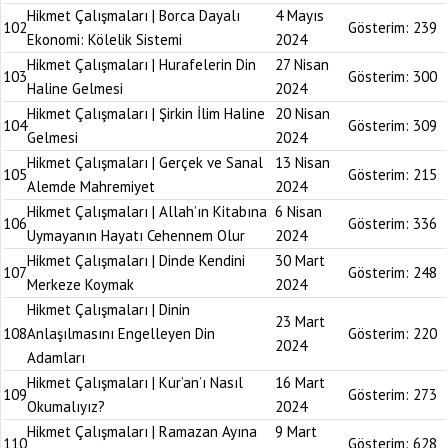
Hikmet Çalışmaları | Borca Dayalı
4 Mayıs
102
Gösterim:
239
Ekonomi: Kölelik Sistemi
2024
Hikmet Çalışmaları | Hurafelerin Din
27 Nisan
103
Gösterim:
300
Haline Gelmesi
2024
Hikmet Çalışmaları | Şirkin İlim Haline
20 Nisan
104
Gösterim:
309
Gelmesi
2024
Hikmet Çalışmaları | Gerçek ve Sanal
13 Nisan
105
Gösterim:
215
Alemde Mahremiyet
2024
Hikmet Çalışmaları | Allah’ın Kitabına
6 Nisan
106
Gösterim:
336
Uymayanın Hayatı Cehennem Olur
2024
Hikmet Çalışmaları | Dinde Kendini
30 Mart
107
Gösterim:
248
Merkeze Koymak
2024
Hikmet Çalışmaları | Dinin
23 Mart
108
Anlaşılmasını Engelleyen Din
Gösterim:
220
2024
Adamları
Hikmet Çalışmaları | Kur’an’ı Nasıl
16 Mart
109
Gösterim:
273
Okumalıyız?
2024
Hikmet Çalışmaları | Ramazan Ayına
9 Mart
110
Gösterim:
628