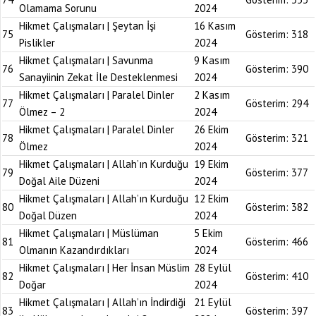
Olamama Sorunu
2024
Hikmet Çalışmaları | Şeytan İşi
16 Kasım
75
Gösterim:
318
Pislikler
2024
Hikmet Çalışmaları | Savunma
9 Kasım
76
Gösterim:
390
Sanayiinin Zekat İle Desteklenmesi
2024
Hikmet Çalışmaları | Paralel Dinler
2 Kasım
77
Gösterim:
294
Ölmez – 2
2024
Hikmet Çalışmaları | Paralel Dinler
26 Ekim
78
Gösterim:
321
Ölmez
2024
Hikmet Çalışmaları | Allah’ın Kurduğu
19 Ekim
79
Gösterim:
377
Doğal Aile Düzeni
2024
Hikmet Çalışmaları | Allah’ın Kurduğu
12 Ekim
80
Gösterim:
382
Doğal Düzen
2024
Hikmet Çalışmaları | Müslüman
5 Ekim
81
Gösterim:
466
Olmanın Kazandırdıkları
2024
Hikmet Çalışmaları | Her İnsan Müslim
28 Eylül
82
Gösterim:
410
Doğar
2024
Hikmet Çalışmaları | Allah’ın İndirdiği
21 Eylül
83
Gösterim:
397