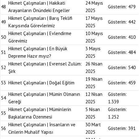
Hikmet Çalışmaları | Hakikati
24 Mayıs
48
Gösterim:
479
Arayanların Önündeki Engeller
2025
Hikmet Çalışmaları | Barış Teklifi
17 Mayıs
49
Gösterim:
442
Karşısında Görevlerimiz
2025
Hikmet Çalışmaları | Evlendirme
10 Mayıs
50
Gösterim:
410
Görevimiz
2025
Hikmet Çalışmaları | En Büyük
3 Mayıs
51
Gösterim:
484
Depreme Hazır mıyız?
2025
Hikmet Çalışmaları | Evrensel Zulüm:
26 Nisan
52
Gösterim:
540
Şirk
2025
19 Nisan
53
Hikmet Çalışmaları | Doğal Eğitim
Gösterim:
459
2025
Hikmet Çalışmaları | Mümin Olmanın
12 Nisan
Gösterim:
54
Gereği
2025
1.339
Hikmet Çalışmaları | Müminlerin
5 Nisan
Gösterim:
55
Başkalarına Özenmesi
2025
1.252
Hikmet Çalışmaları | İnsanların ve
30 Mart
56
Gösterim:
391
Cinlerin Muhalif Yapısı
2025