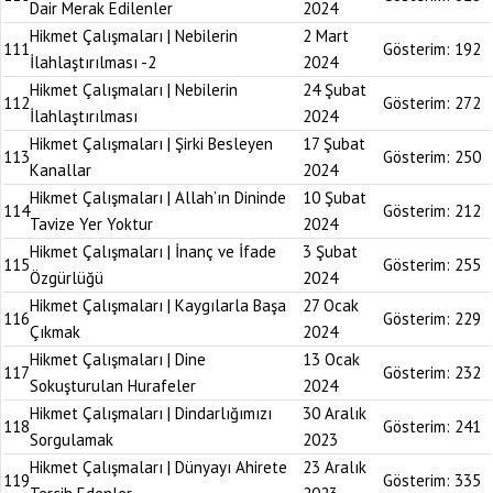
Dair Merak Edilenler
2024
Hikmet Çalışmaları | Nebilerin
2 Mart
111
Gösterim:
192
İlahlaştırılması -2
2024
Hikmet Çalışmaları | Nebilerin
24 Şubat
112
Gösterim:
272
İlahlaştırılması
2024
Hikmet Çalışmaları | Şirki Besleyen
17 Şubat
113
Gösterim:
250
Kanallar
2024
Hikmet Çalışmaları | Allah’ın Dininde
10 Şubat
114
Gösterim:
212
Tavize Yer Yoktur
2024
Hikmet Çalışmaları | İnanç ve İfade
3 Şubat
115
Gösterim:
255
Özgürlüğü
2024
Hikmet Çalışmaları | Kaygılarla Başa
27 Ocak
116
Gösterim:
229
Çıkmak
2024
Hikmet Çalışmaları | Dine
13 Ocak
117
Gösterim:
232
Sokuşturulan Hurafeler
2024
Hikmet Çalışmaları | Dindarlığımızı
30 Aralık
118
Gösterim:
241
Sorgulamak
2023
Hikmet Çalışmaları | Dünyayı Ahirete
23 Aralık
119
Gösterim:
335