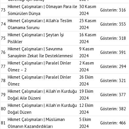
Hikmet Çalışmaları | Olmayan Para ile
30 Kasım
73
Gösterim:
316
Sömürülen Dünya
2024
Hikmet Çalışmaları | Allah’a Teslim
23 Kasım
74
Gösterim:
353
Olamama Sorunu
2024
Hikmet Çalışmaları | Şeytan İşi
16 Kasım
75
Gösterim:
318
Pislikler
2024
Hikmet Çalışmaları | Savunma
9 Kasım
76
Gösterim:
391
Sanayiinin Zekat İle Desteklenmesi
2024
Hikmet Çalışmaları | Paralel Dinler
2 Kasım
77
Gösterim:
294
Ölmez – 2
2024
Hikmet Çalışmaları | Paralel Dinler
26 Ekim
78
Gösterim:
321
Ölmez
2024
Hikmet Çalışmaları | Allah’ın Kurduğu
19 Ekim
79
Gösterim:
377
Doğal Aile Düzeni
2024
Hikmet Çalışmaları | Allah’ın Kurduğu
12 Ekim
80
Gösterim:
382
Doğal Düzen
2024
Hikmet Çalışmaları | Müslüman
5 Ekim
81
Gösterim:
466
Olmanın Kazandırdıkları
2024