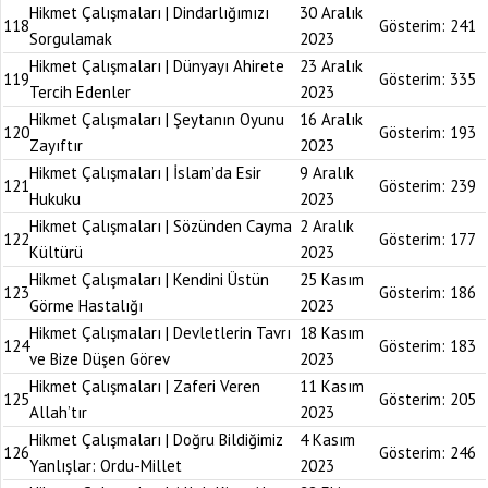
Hikmet Çalışmaları | Dindarlığımızı
30 Aralık
118
Gösterim:
241
Sorgulamak
2023
Hikmet Çalışmaları | Dünyayı Ahirete
23 Aralık
119
Gösterim:
335
Tercih Edenler
2023
Hikmet Çalışmaları | Şeytanın Oyunu
16 Aralık
120
Gösterim:
193
Zayıftır
2023
Hikmet Çalışmaları | İslam’da Esir
9 Aralık
121
Gösterim:
239
Hukuku
2023
Hikmet Çalışmaları | Sözünden Cayma
2 Aralık
122
Gösterim:
177
Kültürü
2023
Hikmet Çalışmaları | Kendini Üstün
25 Kasım
123
Gösterim:
186
Görme Hastalığı
2023
Hikmet Çalışmaları | Devletlerin Tavrı
18 Kasım
124
Gösterim:
183
ve Bize Düşen Görev
2023
Hikmet Çalışmaları | Zaferi Veren
11 Kasım
125
Gösterim:
205
Allah’tır
2023
Hikmet Çalışmaları | Doğru Bildiğimiz
4 Kasım
126
Gösterim:
246
Yanlışlar: Ordu-Millet
2023