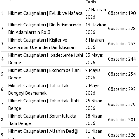
Tarih
27 Haziran
1
Hikmet Çalışmaları | Evlilik ve Nafaka
Gösterim:
190
2026
Hikmet Çalışmaları | Din İstismarında
13 Haziran
2
Gösterim:
228
Din Adamlarının Rolü
2026
Hikmet Çalışmaları | Kişiler ve
6 Haziran
3
Gösterim:
237
Kavramlar Üzerinden Din İstismarı
2026
Hikmet Çalışmaları | İbadetlerde İlahi
23 Mayıs
4
Gösterim:
244
Denge
2026
Hikmet Çalışmaları | Ekonomide İlahi
9 Mayıs
5
Gösterim:
254
Denge
2026
Hikmet Çalışmaları | Tabiattaki
2 Mayıs
6
Gösterim:
292
Dengeyi Bozmamak
2026
Hikmet Çalışmaları | Tabiattaki İlahi
25 Nisan
7
Gösterim:
279
Denge
2026
Hikmet Çalışmaları | Sorumlulukta
18 Nisan
8
Gösterim:
501
İlahi Denge
2026
Hikmet Çalışmaları | Allah’ın Dediği
11 Nisan
9
Gösterim:
326
Olur
2026