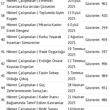
Hikmet Çalışmaları | Evrensel
20 Eylül
37
Gösterim:
461
Sorunlara Kur’an’dan Çözümler
2025
Hikmet Çalışmaları | Toplumda Giyim
13 Eylül
38
Gösterim:
420
Kuşam
2025
Hikmet Çalışmaları | Mirasta Kadın-
6 Eylül
39
Gösterim:
294
Erkek Dengesi
2025
Hikmet Çalışmaları | Korku Yayarak
2 Ağustos
40
Gösterim:
459
İnsanları Sömürenler
2025
19 Temmuz
41
Hikmet Çalışmaları | İfade Özgürlüğü
Gösterim:
397
2025
Hikmet Çalışmaları | Evliliğin Önüne
12 Temmuz
42
Gösterim:
496
Koyulan Engeller
2025
Hikmet Çalışmaları | Faizin Sebep
5 Temmuz
43
Gösterim:
484
Olduğu Çöküş
2025
Hikmet Çalışmaları | Güç
28 Haziran
44
Gösterim:
451
Zehirlenmesinin Sonuçları
2025
Hikmet Çalışmaları | Kader İnancı
21 Haziran
45
Gösterim:
486
Bağlamında Tahrif Edilen Kavramlar
2025
Hikmet Çalışmaları | Bedir Savaşı
14 Haziran