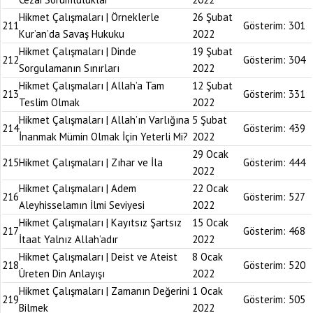
Hikmet Çalışmaları | Örneklerle
26 Şubat
211
Gösterim:
301
Kur’an’da Savaş Hukuku
2022
Hikmet Çalışmaları | Dinde
19 Şubat
212
Gösterim:
304
Sorgulamanın Sınırları
2022
Hikmet Çalışmaları | Allah’a Tam
12 Şubat
213
Gösterim:
331
Teslim Olmak
2022
Hikmet Çalışmaları | Allah’ın Varlığına
5 Şubat
214
Gösterim:
439
İnanmak Mümin Olmak İçin Yeterli Mi?
2022
29 Ocak
215
Hikmet Çalışmaları | Zıhar ve İla
Gösterim:
444
2022
Hikmet Çalışmaları | Adem
22 Ocak
216
Gösterim:
527
Aleyhisselamın İlmi Seviyesi
2022
Hikmet Çalışmaları | Kayıtsız Şartsız
15 Ocak
217
Gösterim:
468
İtaat Yalnız Allah’adır
2022
Hikmet Çalışmaları | Deist ve Ateist
8 Ocak
218
Gösterim:
520
Üreten Din Anlayışı
2022
Hikmet Çalışmaları | Zamanın Değerini
1 Ocak
219
Gösterim:
505
Bilmek
2022