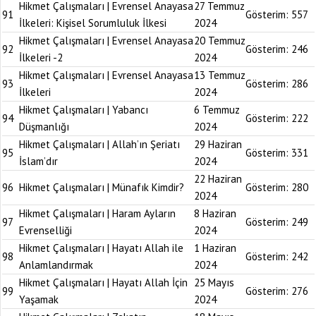
Hikmet Çalışmaları | Evrensel Anayasa
27 Temmuz
91
Gösterim:
557
İlkeleri: Kişisel Sorumluluk İlkesi
2024
Hikmet Çalışmaları | Evrensel Anayasa
20 Temmuz
92
Gösterim:
246
İlkeleri -2
2024
Hikmet Çalışmaları | Evrensel Anayasa
13 Temmuz
93
Gösterim:
286
İlkeleri
2024
Hikmet Çalışmaları | Yabancı
6 Temmuz
94
Gösterim:
222
Düşmanlığı
2024
Hikmet Çalışmaları | Allah’ın Şeriatı
29 Haziran
95
Gösterim:
331
İslam’dır
2024
22 Haziran
96
Hikmet Çalışmaları | Münafık Kimdir?
Gösterim:
280
2024
Hikmet Çalışmaları | Haram Ayların
8 Haziran
97
Gösterim:
249
Evrenselliği
2024
Hikmet Çalışmaları | Hayatı Allah ile
1 Haziran
98
Gösterim:
242
Anlamlandırmak
2024
Hikmet Çalışmaları | Hayatı Allah İçin
25 Mayıs
99
Gösterim:
276
Yaşamak
2024