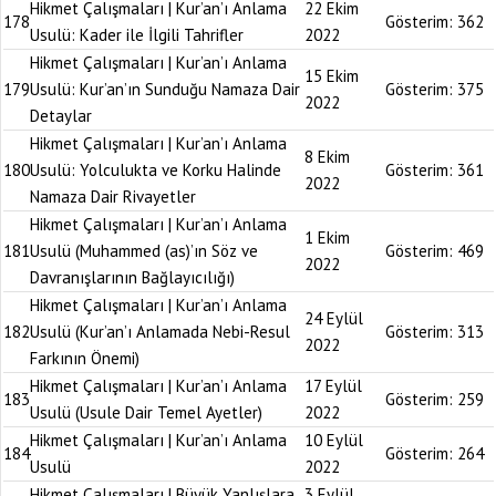
Hikmet Çalışmaları | Kur’an’ı Anlama
22 Ekim
178
Gösterim:
362
Usulü: Kader ile İlgili Tahrifler
2022
Hikmet Çalışmaları | Kur’an’ı Anlama
15 Ekim
179
Usulü: Kur’an’ın Sunduğu Namaza Dair
Gösterim:
375
2022
Detaylar
Hikmet Çalışmaları | Kur’an’ı Anlama
8 Ekim
180
Usulü: Yolculukta ve Korku Halinde
Gösterim:
361
2022
Namaza Dair Rivayetler
Hikmet Çalışmaları | Kur’an’ı Anlama
1 Ekim
181
Usulü (Muhammed (as)’ın Söz ve
Gösterim:
469
2022
Davranışlarının Bağlayıcılığı)
Hikmet Çalışmaları | Kur’an’ı Anlama
24 Eylül
182
Usulü (Kur’an’ı Anlamada Nebi-Resul
Gösterim:
313
2022
Farkının Önemi)
Hikmet Çalışmaları | Kur’an’ı Anlama
17 Eylül
183
Gösterim:
259
Usulü (Usule Dair Temel Ayetler)
2022
Hikmet Çalışmaları | Kur’an’ı Anlama
10 Eylül
184
Gösterim:
264
Usulü
2022
Hikmet Çalışmaları | Büyük Yanlışlara
3 Eylül