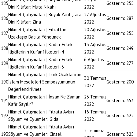
185
Gösterim:
255
Dini Kılıflar: Muta Nikahı
2022
Hikmet Çalışmaları | Büyük Yanlışlara
27 Ağustos
186
Gösterim:
287
Dini Kılıflar: Zina
2022
Hikmet Çalışmaları | Fıtrattan
20 Ağustos
187
Gösterim:
255
Uzaklaşıp Batıla Yönelmek
2022
Hikmet Çalışmaları | Kadın-Erkek
13 Ağustos
188
Gösterim:
249
İlişkilerinin Kur’anî İlkeleri -4
2022
Hikmet Çalışmaları | Kadın-Erkek
6 Ağustos
189
Gösterim:
277
İlişkilerinin Kur’anî İlkeleri -3
2022
Hikmet Çalışmaları | Türk Ocaklarının
30 Temmuz
190
İslam Meseleleri Sempozyumunun
Gösterim:
200
2022
Değerlendirilmesi
Hikmet Çalışmaları | İnsan Ne Zaman
23 Temmuz
191
Gösterim:
353
Kafir Sayılır?
2022
Hikmet Çalışmaları | Fıtrata Aykırı
16 Temmuz
192
Gösterim:
322
Söylem ve Eylemler: Gıda
2022
Hikmet Çalışmaları | Fıtrata Aykırı
2 Temmuz
193
Söylem ve Eylemler: Cinsel
Gösterim:
325