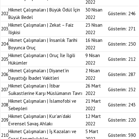
2022
Hikmet Çalışmaları | Büyük Ödül İçin
30 Nisan
202
Gösterim:
246
Büyük Bedel
2022
Hikmet Çalışmaları | Zekat – Faiz
23 Nisan
203
Gösterim:
271
İlişkisi
2022
Hikmet Çalışmaları | İnsanlık Tarihi
16 Nisan
204
Gösterim:
230
Boyunca Oruç
2022
Hikmet Çalışmaları | Oruç İle İlgili
9 Nisan
205
Gösterim:
212
Hükümler
2022
Hikmet Çalışmaları | Diyanet’in
2 Nisan
206
Gösterim:
287
Dayattığı İbadet Vakitleri
2022
Hikmet Çalışmaları | İtibar
26 Mart
207
Gösterim:
232
Suikastlerine Karşı Müslümanın Tavrı
2022
Hikmet Çalışmaları | İslamofobi ve
21 Mart
208
Gösterim:
243
Sebepleri
2022
Hikmet Çalışmaları | Kur’an’daki
12 Mart
209
Gösterim:
220
Evrensel Savaş Ahlakı
2022
Hikmet Çalışmaları | İş Kazaları ve
5 Mart
210
Gösterim:
590
Cezai Sorumluluklar
2022