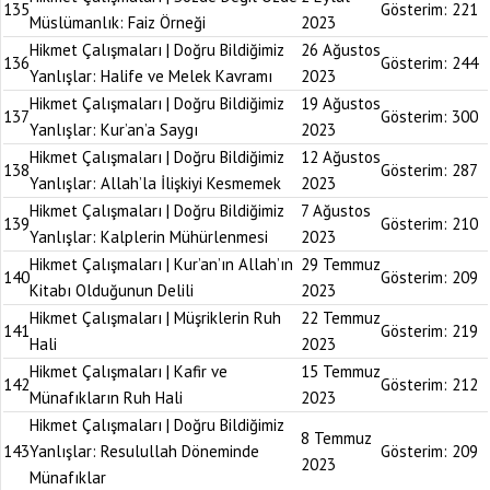
135
Gösterim:
221
Müslümanlık: Faiz Örneği
2023
Hikmet Çalışmaları | Doğru Bildiğimiz
26 Ağustos
136
Gösterim:
244
Yanlışlar: Halife ve Melek Kavramı
2023
Hikmet Çalışmaları | Doğru Bildiğimiz
19 Ağustos
137
Gösterim:
300
Yanlışlar: Kur’an’a Saygı
2023
Hikmet Çalışmaları | Doğru Bildiğimiz
12 Ağustos
138
Gösterim:
287
Yanlışlar: Allah’la İlişkiyi Kesmemek
2023
Hikmet Çalışmaları | Doğru Bildiğimiz
7 Ağustos
139
Gösterim:
210
Yanlışlar: Kalplerin Mühürlenmesi
2023
Hikmet Çalışmaları | Kur’an’ın Allah’ın
29 Temmuz
140
Gösterim:
209
Kitabı Olduğunun Delili
2023
Hikmet Çalışmaları | Müşriklerin Ruh
22 Temmuz
141
Gösterim:
219
Hali
2023
Hikmet Çalışmaları | Kafir ve
15 Temmuz
142
Gösterim:
212
Münafıkların Ruh Hali
2023
Hikmet Çalışmaları | Doğru Bildiğimiz
8 Temmuz
143
Yanlışlar: Resulullah Döneminde
Gösterim:
209
2023
Münafıklar