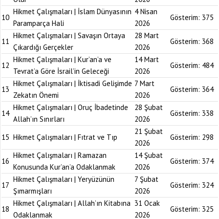
Hikmet Çalışmaları | İslam Dünyasının
4 Nisan
10
Gösterim:
375
Paramparça Hali
2026
Hikmet Çalışmaları | Savaşın Ortaya
28 Mart
11
Gösterim:
368
Çıkardığı Gerçekler
2026
Hikmet Çalışmaları | Kur’an’a ve
14 Mart
12
Gösterim:
484
Tevrat’a Göre İsrail’in Geleceği
2026
Hikmet Çalışmaları | İktisadi Gelişimde
7 Mart
13
Gösterim:
364
Zekatın Önemi
2026
Hikmet Çalışmaları | Oruç İbadetinde
28 Şubat
14
Gösterim:
338
Allah’ın Sınırları
2026
21 Şubat
15
Hikmet Çalışmaları | Fıtrat ve Tıp
Gösterim:
298
2026
Hikmet Çalışmaları | Ramazan
14 Şubat
16
Gösterim:
374
Konusunda Kur’an’a Odaklanmak
2026
Hikmet Çalışmaları | Yeryüzünün
7 Şubat
17
Gösterim:
324
Şımarmışları
2026
Hikmet Çalışmaları | Allah’ın Kitabına
31 Ocak
18
Gösterim:
325
Odaklanmak
2026