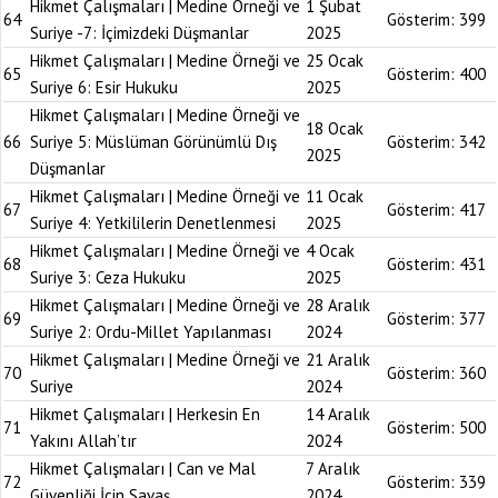
Hikmet Çalışmaları | Medine Örneği ve
1 Şubat
64
Gösterim:
399
Suriye -7: İçimizdeki Düşmanlar
2025
Hikmet Çalışmaları | Medine Örneği ve
25 Ocak
65
Gösterim:
400
Suriye 6: Esir Hukuku
2025
Hikmet Çalışmaları | Medine Örneği ve
18 Ocak
66
Suriye 5: Müslüman Görünümlü Dış
Gösterim:
342
2025
Düşmanlar
Hikmet Çalışmaları | Medine Örneği ve
11 Ocak
67
Gösterim:
417
Suriye 4: Yetkililerin Denetlenmesi
2025
Hikmet Çalışmaları | Medine Örneği ve
4 Ocak
68
Gösterim:
431
Suriye 3: Ceza Hukuku
2025
Hikmet Çalışmaları | Medine Örneği ve
28 Aralık
69
Gösterim:
377
Suriye 2: Ordu-Millet Yapılanması
2024
Hikmet Çalışmaları | Medine Örneği ve
21 Aralık
70
Gösterim:
360
Suriye
2024
Hikmet Çalışmaları | Herkesin En
14 Aralık
71
Gösterim:
500
Yakını Allah’tır
2024
Hikmet Çalışmaları | Can ve Mal
7 Aralık
72
Gösterim:
339
Güvenliği İçin Savaş
2024