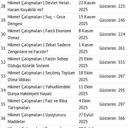
Hikmet Çalışmaları | Devlet Helal-
22 Kasım
28
Gösterim:
223
Haram Koyabilir mi?
2025
Hikmet Çalışmaları | Suç – Ceza
15 Kasım
29
Gösterim:
243
Dengesi
2025
Hikmet Çalışmaları | Faizli Ekonomi
8 Kasım
30
Gösterim:
224
Olmaz
2025
Hikmet Çalışmaları | Zekat Sadece
1 Kasım
31
Gösterim:
261
Zenginlere mi Farzdır?
2025
Hikmet Çalışmaları | Faizin Sebep
25 Ekim
32
Gösterim:
333
Olduğu Kölelik Sistemi
2025
Hikmet Çalışmaları | Seçilmiş Toplum
18 Ekim
33
Gösterim:
297
Olma İddiası
2025
Hikmet Çalışmaları | Yahudilerdeki
11 Ekim
34
Gösterim:
295
Dünya Hakimiyeti Hayali
2025
Hikmet Çalışmaları | Faiz ve Riba
4 Ekim
35
Gösterim:
297
Tartışmaları
2025
Hikmet Çalışmaları | Uyuşturucu
27 Eylül
36
Gösterim:
366
Maddeler
2025