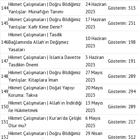
Hikmet Çalışmaları | Doğru Bildiğimiz
24 Haziran
144
Gösterim:
313
Yanlışlar: Münafığın Tanımı
2023
Hikmet Çalışmaları | Doğru Bildiğimiz
17 Haziran
145
Gösterim:
231
Yanlışlar: Kafir Kime Denir?
2023
Hikmet Çalışmaları | Tasdik
10 Haziran
146
Bağlamında Allah’ın Değişmez
Gösterim:
198
2023
Yasaları
Hikmet Çalışmaları | İslam’a Davette
3 Haziran
147
Gösterim:
191
Tasdikin Önemi
2023
Hikmet Çalışmaları | Doğru Bildiğimiz
27 Mayıs
148
Gösterim:
289
Yanlışlar: Kitaplara İman
2023
Hikmet Çalışmaları | Doğal Yapıyı
20 Mayıs
149
Gösterim:
294
Koruma: Takva
2023
Hikmet Çalışmaları | Allah’ın İndirdiği
13 Mayıs
150
Gösterim:
289
ile Hükmetmek
2023
Hikmet Çalışmaları | Kur’an’da Çelişki
6 Mayıs
151
Gösterim:
217
Olur mu?
2023
Hikmet Çalışmaları | Doğru Bildiğimiz
29 Nisan
152
Gösterim:
312