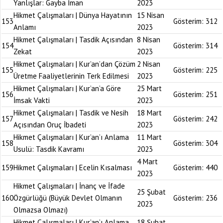
Yanlışlar: Gayba İman
2023
Hikmet Çalışmaları | Dünya Hayatının
15 Nisan
153
Gösterim:
312
Anlamı
2023
Hikmet Çalışmaları | Tasdik Açısından
8 Nisan
154
Gösterim:
314
Zekat
2023
Hikmet Çalışmaları | Kur’an’dan Çözüm
2 Nisan
155
Gösterim:
225
Üretme Faaliyetlerinin Terk Edilmesi
2023
Hikmet Çalışmaları | Kur’an’a Göre
25 Mart
156
Gösterim:
251
İmsak Vakti
2023
Hikmet Çalışmaları | Tasdik ve Nesih
18 Mart
157
Gösterim:
242
Açısından Oruç İbadeti
2023
Hikmet Çalışmaları | Kur’an’ı Anlama
11 Mart
158
Gösterim:
304
Usulü: Tasdik Kavramı
2023
4 Mart
159
Hikmet Çalışmaları | Ecelin Kısalması
Gösterim:
440
2023
Hikmet Çalışmaları | İnanç ve İfade
25 Şubat
160
Özgürlüğü (Büyük Devlet Olmanın
Gösterim:
236
2023
Olmazsa Olmazı)
Hikmet Çalışmaları | Kur’an’ı Anlama
18 Şubat