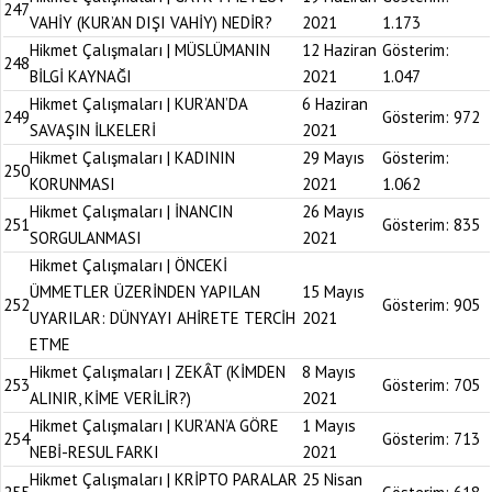
247
VAHİY (KUR’AN DIŞI VAHİY) NEDİR?
2021
1.173
Hikmet Çalışmaları | MÜSLÜMANIN
12 Haziran
Gösterim:
248
BİLGİ KAYNAĞI
2021
1.047
Hikmet Çalışmaları | KUR’AN’DA
6 Haziran
249
Gösterim:
972
SAVAŞIN İLKELERİ
2021
Hikmet Çalışmaları | KADININ
29 Mayıs
Gösterim:
250
KORUNMASI
2021
1.062
Hikmet Çalışmaları | İNANCIN
26 Mayıs
251
Gösterim:
835
SORGULANMASI
2021
Hikmet Çalışmaları | ÖNCEKİ
ÜMMETLER ÜZERİNDEN YAPILAN
15 Mayıs
252
Gösterim:
905
UYARILAR: DÜNYAYI AHİRETE TERCİH
2021
ETME
Hikmet Çalışmaları | ZEKÂT (KİMDEN
8 Mayıs
253
Gösterim:
705
ALINIR, KİME VERİLİR?)
2021
Hikmet Çalışmaları | KUR’AN’A GÖRE
1 Mayıs
254
Gösterim:
713
NEBİ-RESUL FARKI
2021
Hikmet Çalışmaları | KRİPTO PARALAR
25 Nisan