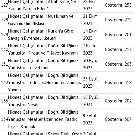
Hikmet Çalışmaları | Allah Kime, Ne
28 Ekim
127
Gösterim:
255
Zaman Yardım Eder?
2023
Hikmet Çalışmaları | Müslüman ve
21 Ekim
128
Gösterim:
279
Gayrimüslim İlişkisi
2023
Hikmet Çalışmaları | Kur’an’a Göre
14 Ekim
129
Gösterim:
201
Savaşın Evrensel İlkeleri
2023
Hikmet Çalışmaları | Doğru Bildiğimiz
7 Ekim
130
Gösterim:
217
Yanlışlar: Kıraat ve Tilavet Kavramı
2023
Hikmet Çalışmaları | Doğru Bildiğimiz
30 Eylül
131
Gösterim:
263
Yanlışlar: Tecvid İlmi
2023
Hikmet Çalışmaları | Doğru Bildiğimiz
23 Eylül
132
Yanlışlar: Tedricilik/Hükümleri Zamana
Gösterim:
318
2023
Yayma
Hikmet Çalışmaları | Doğru Bildiğimiz
16 Eylül
133
Gösterim:
202
Yanlışlar: Nesih
2023
Hikmet Çalışmaları | Doğru Bildiğimiz
9 Eylül
134
Yanlışlar: Mealler Üzerinden Tasdik
Gösterim:
307
2023
İlişkisi Kurmak
Hikmet Çalışmaları | Sözde Değil Özde
2 Eylül