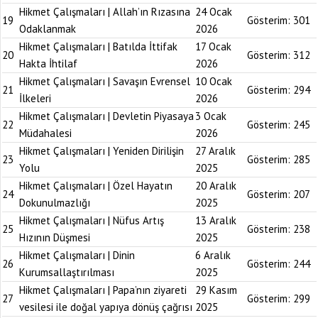
Hikmet Çalışmaları | Allah’ın Rızasına
24 Ocak
19
Gösterim:
301
Odaklanmak
2026
Hikmet Çalışmaları | Batılda İttifak
17 Ocak
20
Gösterim:
312
Hakta İhtilaf
2026
Hikmet Çalışmaları | Savaşın Evrensel
10 Ocak
21
Gösterim:
294
İlkeleri
2026
Hikmet Çalışmaları | Devletin Piyasaya
3 Ocak
22
Gösterim:
245
Müdahalesi
2026
Hikmet Çalışmaları | Yeniden Dirilişin
27 Aralık
23
Gösterim:
285
Yolu
2025
Hikmet Çalışmaları | Özel Hayatın
20 Aralık
24
Gösterim:
207
Dokunulmazlığı
2025
Hikmet Çalışmaları | Nüfus Artış
13 Aralık
25
Gösterim:
238
Hızının Düşmesi
2025
Hikmet Çalışmaları | Dinin
6 Aralık
26
Gösterim:
244
Kurumsallaştırılması
2025
Hikmet Çalışmaları | Papa’nın ziyareti
29 Kasım
27
Gösterim:
299
vesilesi ile doğal yapıya dönüş çağrısı
2025