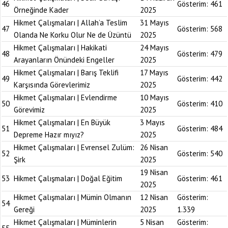
46
Gösterim:
461
Örneğinde Kader
2025
Hikmet Çalışmaları | Allah’a Teslim
31 Mayıs
47
Gösterim:
568
Olanda Ne Korku Olur Ne de Üzüntü
2025
Hikmet Çalışmaları | Hakikati
24 Mayıs
48
Gösterim:
479
Arayanların Önündeki Engeller
2025
Hikmet Çalışmaları | Barış Teklifi
17 Mayıs
49
Gösterim:
442
Karşısında Görevlerimiz
2025
Hikmet Çalışmaları | Evlendirme
10 Mayıs
50
Gösterim:
410
Görevimiz
2025
Hikmet Çalışmaları | En Büyük
3 Mayıs
51
Gösterim:
484
Depreme Hazır mıyız?
2025
Hikmet Çalışmaları | Evrensel Zulüm:
26 Nisan
52
Gösterim:
540
Şirk
2025
19 Nisan
53
Hikmet Çalışmaları | Doğal Eğitim
Gösterim:
461
2025
Hikmet Çalışmaları | Mümin Olmanın
12 Nisan
Gösterim:
54
Gereği
2025
1.339
Hikmet Çalışmaları | Müminlerin
5 Nisan
Gösterim: