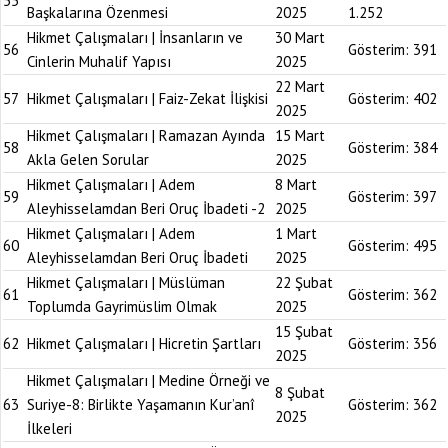
55
Başkalarına Özenmesi
2025
1.252
Hikmet Çalışmaları | İnsanların ve
30 Mart
56
Gösterim:
391
Cinlerin Muhalif Yapısı
2025
22 Mart
57
Hikmet Çalışmaları | Faiz-Zekat İlişkisi
Gösterim:
402
2025
Hikmet Çalışmaları | Ramazan Ayında
15 Mart
58
Gösterim:
384
Akla Gelen Sorular
2025
Hikmet Çalışmaları | Adem
8 Mart
59
Gösterim:
397
Aleyhisselamdan Beri Oruç İbadeti -2
2025
Hikmet Çalışmaları | Adem
1 Mart
60
Gösterim:
495
Aleyhisselamdan Beri Oruç İbadeti
2025
Hikmet Çalışmaları | Müslüman
22 Şubat
61
Gösterim:
362
Toplumda Gayrimüslim Olmak
2025
15 Şubat
62
Hikmet Çalışmaları | Hicretin Şartları
Gösterim:
356
2025
Hikmet Çalışmaları | Medine Örneği ve
8 Şubat
63
Suriye-8: Birlikte Yaşamanın Kur’anî
Gösterim:
362
2025
İlkeleri