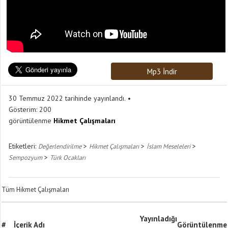
Mp3 İndir
30 Temmuz 2022 tarihinde yayınlandı.
Gösterim:
200
görüntülenme
Hikmet Çalışmaları
Etiketleri:
>
>
>
Değerlendirilme
Hikmet Çalışmaları
İslam Meseleleri
>
Sempozyum
Türk Ocakları
Tüm Hikmet Çalışmaları
Yayınladığı
#
İçerik Adı
Görüntülenme