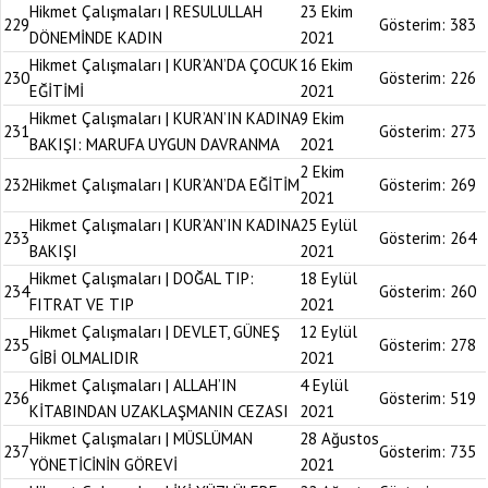
Hikmet Çalışmaları | RESULULLAH
23 Ekim
229
Gösterim:
383
DÖNEMİNDE KADIN
2021
Hikmet Çalışmaları | KUR’AN’DA ÇOCUK
16 Ekim
230
Gösterim:
226
EĞİTİMİ
2021
Hikmet Çalışmaları | KUR’AN’IN KADINA
9 Ekim
231
Gösterim:
273
BAKIŞI: MARUFA UYGUN DAVRANMA
2021
2 Ekim
232
Hikmet Çalışmaları | KUR’AN’DA EĞİTİM
Gösterim:
269
2021
Hikmet Çalışmaları | KUR’AN’IN KADINA
25 Eylül
233
Gösterim:
264
BAKIŞI
2021
Hikmet Çalışmaları | DOĞAL TIP:
18 Eylül
234
Gösterim:
260
FITRAT VE TIP
2021
Hikmet Çalışmaları | DEVLET, GÜNEŞ
12 Eylül
235
Gösterim:
278
GİBİ OLMALIDIR
2021
Hikmet Çalışmaları | ALLAH’IN
4 Eylül
236
Gösterim:
519
KİTABINDAN UZAKLAŞMANIN CEZASI
2021
Hikmet Çalışmaları | MÜSLÜMAN
28 Ağustos
237
Gösterim:
735
YÖNETİCİNİN GÖREVİ
2021