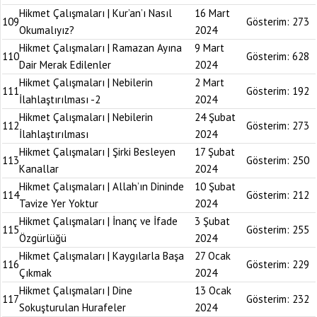
Hikmet Çalışmaları | Kur’an’ı Nasıl
16 Mart
109
Gösterim:
273
Okumalıyız?
2024
Hikmet Çalışmaları | Ramazan Ayına
9 Mart
110
Gösterim:
628
Dair Merak Edilenler
2024
Hikmet Çalışmaları | Nebilerin
2 Mart
111
Gösterim:
192
İlahlaştırılması -2
2024
Hikmet Çalışmaları | Nebilerin
24 Şubat
112
Gösterim:
273
İlahlaştırılması
2024
Hikmet Çalışmaları | Şirki Besleyen
17 Şubat
113
Gösterim:
250
Kanallar
2024
Hikmet Çalışmaları | Allah’ın Dininde
10 Şubat
114
Gösterim:
212
Tavize Yer Yoktur
2024
Hikmet Çalışmaları | İnanç ve İfade
3 Şubat
115
Gösterim:
255
Özgürlüğü
2024
Hikmet Çalışmaları | Kaygılarla Başa
27 Ocak
116
Gösterim:
229
Çıkmak
2024
Hikmet Çalışmaları | Dine
13 Ocak
117
Gösterim:
232
Sokuşturulan Hurafeler
2024