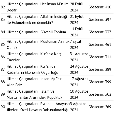
Hikmet Çalışmaları | Her İnsan Müslim
28 Eylül
82
Gösterim:
410
Doğar
2024
Hikmet Çalışmaları | Allah’ın İndirdiği
21 Eylül
83
Gösterim:
397
ile Hükmetmek ne demektir?
2024
14 Eylül
84
Hikmet Çalışmaları | Güvenli Toplum
Gösterim:
337
2024
Hikmet Çalışmaları | Müslüman Azınlık
7 Eylül
85
Gösterim:
461
Olmak
2024
Hikmet Çalışmaları | Kur’an’a Karşı
31 Ağustos
86
Gösterim:
314
Tavırlar
2024
Hikmet Çalışmaları | Kur’an’da
24 Ağustos
87
Gösterim:
289
Kadınların Ekonomik Özgürlüğü
2024
Hikmet Çalışmaları | İnsanlığı Esir
17 Ağustos
88
Gösterim:
399
Alan Faiz
2024
Hikmet Çalışmaları | İslam Ve
10 Ağustos
89
Gösterim:
302
Müslümanlar Arasındaki Kopukluk
2024
Hikmet Çalışmaları | Evrensel Anayasa
3 Ağustos
90
Gösterim:
269
İlkeleri: Özel Hayatın Dokunulmazlığı
2024