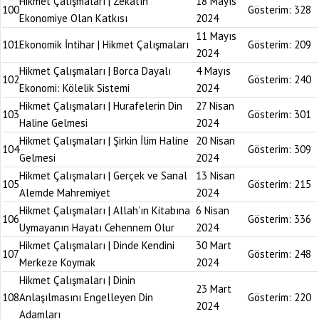
Hikmet Çalışmaları | Zekatın
18 Mayıs
100
Gösterim:
328
Ekonomiye Olan Katkısı
2024
11 Mayıs
101
Ekonomik İntihar | Hikmet Çalışmaları
Gösterim:
209
2024
Hikmet Çalışmaları | Borca Dayalı
4 Mayıs
102
Gösterim:
240
Ekonomi: Kölelik Sistemi
2024
Hikmet Çalışmaları | Hurafelerin Din
27 Nisan
103
Gösterim:
301
Haline Gelmesi
2024
Hikmet Çalışmaları | Şirkin İlim Haline
20 Nisan
104
Gösterim:
309
Gelmesi
2024
Hikmet Çalışmaları | Gerçek ve Sanal
13 Nisan
105
Gösterim:
215
Alemde Mahremiyet
2024
Hikmet Çalışmaları | Allah’ın Kitabına
6 Nisan
106
Gösterim:
336
Uymayanın Hayatı Cehennem Olur
2024
Hikmet Çalışmaları | Dinde Kendini
30 Mart
107
Gösterim:
248
Merkeze Koymak
2024
Hikmet Çalışmaları | Dinin
23 Mart
108
Anlaşılmasını Engelleyen Din
Gösterim:
220
2024
Adamları