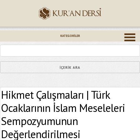
İsminiz (*)
KATEGORILER
Epostanız (*)
Hikmet Çalışmaları | Türk
Yaşadığınız Hatanın Ayrıntıları
Ocaklarının İslam Meseleleri
Sempozyumunun
Değerlendirilmesi
Bağlantıyı Gönderin