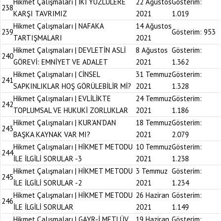
Hikmet Çalışmaları | İKİ YÜZLÜLERE
22 Ağustos
Gösterim:
238
KARŞI TAVRIMIZ
2021
1.019
Hikmet Çalışmaları | NAFAKA
14 Ağustos
239
Gösterim:
953
TARTIŞMALARI
2021
Hikmet Çalışmaları | DEVLETİN ASLİ
8 Ağustos
Gösterim:
240
GÖREVİ: EMNİYET VE ADALET
2021
1.362
Hikmet Çalışmaları | CİNSEL
31 Temmuz
Gösterim:
241
SAPKINLIKLAR HOŞ GÖRÜLEBİLİR Mİ?
2021
1.328
Hikmet Çalışmaları | EVLİLİKTE
24 Temmuz
Gösterim:
242
TOPLUMSAL VE HUKUKİ ZORLUKLAR
2021
1.186
Hikmet Çalışmaları | KUR’AN’DAN
18 Temmuz
Gösterim:
243
BAŞKA KAYNAK VAR MI?
2021
2.079
Hikmet Çalışmaları | HİKMET METODU
10 Temmuz
Gösterim:
244
İLE İLGİLİ SORULAR -3
2021
1.238
Hikmet Çalışmaları | HİKMET METODU
3 Temmuz
Gösterim:
245
İLE İLGİLİ SORULAR -2
2021
1.234
Hikmet Çalışmaları | HİKMET METODU
26 Haziran
Gösterim:
246
İLE İLGİLİ SORULAR
2021
1.149
Hikmet Çalışmaları | GAYR-İ METLÜV
19 Haziran
Gösterim: