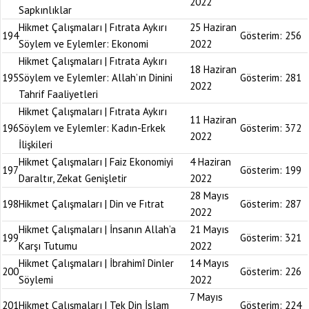
2022
Sapkınlıklar
Hikmet Çalışmaları | Fıtrata Aykırı
25 Haziran
194
Gösterim:
256
Söylem ve Eylemler: Ekonomi
2022
Hikmet Çalışmaları | Fıtrata Aykırı
18 Haziran
195
Söylem ve Eylemler: Allah’ın Dinini
Gösterim:
281
2022
Tahrif Faaliyetleri
Hikmet Çalışmaları | Fıtrata Aykırı
11 Haziran
196
Söylem ve Eylemler: Kadın-Erkek
Gösterim:
372
2022
İlişkileri
Hikmet Çalışmaları | Faiz Ekonomiyi
4 Haziran
197
Gösterim:
199
Daraltır, Zekat Genişletir
2022
28 Mayıs
198
Hikmet Çalışmaları | Din ve Fıtrat
Gösterim:
287
2022
Hikmet Çalışmaları | İnsanın Allah’a
21 Mayıs
199
Gösterim:
321
Karşı Tutumu
2022
Hikmet Çalışmaları | İbrahimî Dinler
14 Mayıs
200
Gösterim:
226
Söylemi
2022
7 Mayıs
201
Hikmet Çalışmaları | Tek Din İslam
Gösterim:
224