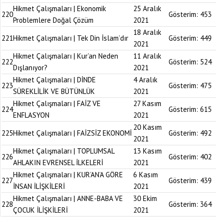
Hikmet Çalışmaları | Ekonomik
25 Aralık
220
Gösterim:
453
Problemlere Doğal Çözüm
2021
18 Aralık
221
Hikmet Çalışmaları | Tek Din İslam’dır
Gösterim:
449
2021
Hikmet Çalışmaları | Kur’an Neden
11 Aralık
222
Gösterim:
524
Dışlanıyor?
2021
Hikmet Çalışmaları | DİNDE
4 Aralık
223
Gösterim:
475
SÜREKLİLİK VE BÜTÜNLÜK
2021
Hikmet Çalışmaları | FAİZ VE
27 Kasım
224
Gösterim:
615
ENFLASYON
2021
20 Kasım
225
Hikmet Çalışmaları | FAİZSİZ EKONOMİ
Gösterim:
492
2021
Hikmet Çalışmaları | TOPLUMSAL
13 Kasım
226
Gösterim:
402
AHLAKIN EVRENSEL İLKELERİ
2021
Hikmet Çalışmaları | KUR’AN’A GÖRE
6 Kasım
227
Gösterim:
439
İNSAN İLİŞKİLERİ
2021
Hikmet Çalışmaları | ANNE-BABA VE
30 Ekim
228
Gösterim:
364
ÇOCUK İLİŞKİLERİ
2021